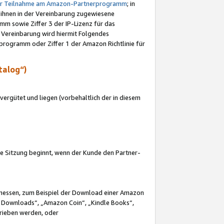
ur Teilnahme am Amazon-Partnerprogramm
; in
 ihnen in der Vereinbarung zugewiesene
m sowie Ziffer 3 der IP-Lizenz für das
 Vereinbarung wird hiermit Folgendes
programm oder Ziffer 1 der Amazon Richtlinie für
talog“)
ergütet und liegen (vorbehaltlich der in diesem
i die Sitzung beginnt, wenn der Kunde den Partner-
Ermessen, zum Beispiel der Download einer Amazon
 Downloads“, „Amazon Coin“, „Kindle Books“,
trieben werden, oder