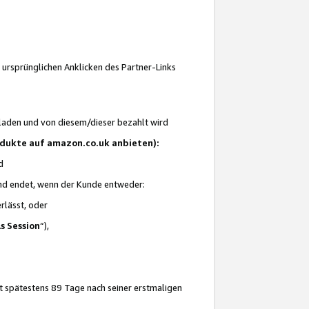
 ursprünglichen Anklicken des Partner-Links
laden und von diesem/dieser bezahlt wird
rodukte auf amazon.co.uk anbieten):
d
 und endet, wenn der Kunde entweder:
erlässt, oder
ls Session
“),
t spätestens 89 Tage nach seiner erstmaligen