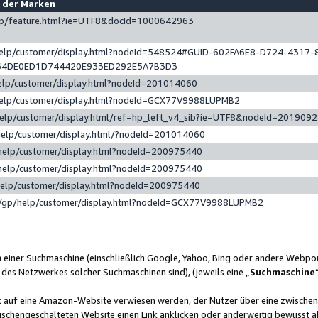
e der Marken
gp/feature.html?ie=UTF8&docId=1000642963
help/customer/display.html?nodeId=548524#GUID-602FA6E8-D724-4317-
64DE0ED1D744420E933ED292E5A7B3D3
elp/customer/display.html?nodeId=201014060
help/customer/display.html?nodeId=GCX77V9988LUPMB2
help/customer/display.html/ref=hp_left_v4_sib?ie=UTF8&nodeId=201909
help/customer/display.html/?nodeId=201014060
help/customer/display.html?nodeId=200975440
help/customer/display.html?nodeId=200975440
help/customer/display.html?nodeId=200975440
/gp/help/customer/display.html?nodeId=GCX77V9988LUPMB2
n einer Suchmaschine (einschließlich Google, Yahoo, Bing oder andere Webp
 des Netzwerkes solcher Suchmaschinen sind), (jeweils eine „
Suchmaschine
nk auf eine Amazon-Website verwiesen werden, der Nutzer über eine zwische
ischengeschalteten Website einen Link anklicken oder anderweitig bewusst a