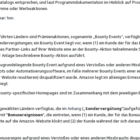
skatalogs entsprechen, und laut Programmdokumentation im Hinblick auf Pr
amme oder Werbeaktionen.
bar:
hier
.
führten Ländern sind Prämienaktionen, sogenannte „Bounty Events“, verfügb
Sondervergütungen; ein Bounty Event liegt vor, wenn (1) ein Kunde der für da
nes Partner-Links auf Ihrer Website eine an der Bounty-Aktion teilnehmende 
er Anlage beschriebene Bounty-Aktion ausführt.
ugrundeliegende Bounty Event aufgrund eines Verstoßes oder anderen Miss
ots oder Automatisierungssoftware, im Falle mehrerer Bounty Events einer e
r Website resultieren) disqualifiziert wurde. Amazon legt im alleinigen Ermess
iegt.
n Bounty-spezifischen Homepages sind im Zusammenhang mit dem jeweiligen
sgewählten Ländern verfügbar, die im
Anhang
(„
Sondervergütung
“)aufgefüh
it "
Bonusereignissen
", die eintreten, wenn (1) ein Kunde, der für das Bon
bsite auf die Amazon-Website klickt und (2) der Kunde während der sich dar
usereignis aufgrund eines Verstoßes oder eines anderen Missbrauchs disqua