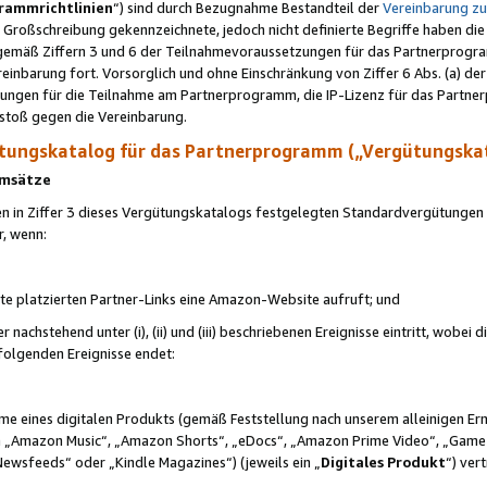
rammrichtlinien
“) sind durch Bezugnahme Bestandteil der
Vereinbarung z
Großschreibung gekennzeichnete, jedoch nicht definierte Begriffe haben die
 gemäß Ziffern 3 und 6 der Teilnahmevoraussetzungen für das Partnerprogram
nbarung fort. Vorsorglich und ohne Einschränkung von Ziffer 6 Abs. (a) der
ungen für die Teilnahme am Partnerprogramm, die IP-Lizenz für das Partner
rstoß gegen die Vereinbarung.
ungskatalog für das Partnerprogramm („Vergütungska
 Umsätze
n in Ziffer 3 dieses Vergütungskatalogs festgelegten Standardvergütungen v
r, wenn:
ite platzierten Partner-Links eine Amazon-Website aufruft; und
r nachstehend unter (i), (ii) und (iii) beschriebenen Ereignisse eintritt, wobe
 folgenden Ereignisse endet:
hme eines digitalen Produkts (gemäß Feststellung nach unserem alleinigen 
 „Amazon Music“, „Amazon Shorts“, „eDocs“, „Amazon Prime Video“, „Game
Newsfeeds“ oder „Kindle Magazines“) (jeweils ein „
Digitales Produkt
“) ver