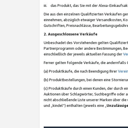
iii. das Produkt, das Sie mit der Alexa-Einkaufsa
Die aus den einzelnen Qualifizierten Verkäufen gen
einnehmen, abzüglich etwaiger Versandkosten, Ko
Gutschriften, Preisnachlässe, Bearbeitungsgebühr
2. Ausgeschlossene Verkäufe
Unbeschadet des Vorstehenden gelten Qualifiziert
Partnerprogramm oder andere Bestimmungen, Beding
einschließlich der jeweils aktuellen Fassung der
Ve
Ferner gelten folgende Verkäufe, die andernfalls
(a) Produktkäufe, die nach Beendigung Ihrer
Verei
(b) Produktbestellungen, bei denen eine Stornier
(c) Produktkäufe durch einen Kunden, der durch e
Auktionen über Schlagwörter, Suchbegriffe oder a
nicht abschließende Liste unserer Marken über di
und „kindel“) enthalten (jeweils eine „
Unzulässig