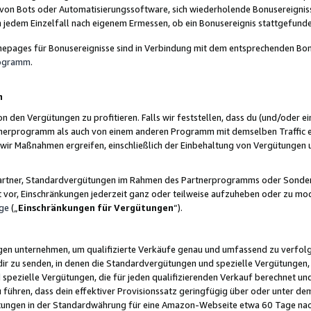
 von Bots oder Automatisierungssoftware, sich wiederholende Bonusereignisse
n jedem Einzelfall nach eigenem Ermessen, ob ein Bonusereignis stattgefund
epages für Bonusereignisse sind in Verbindung mit dem entsprechenden Bonu
rogramm
.
n
den Vergütungen zu profitieren. Falls wir feststellen, dass du (und/oder ein
erprogramm als auch von einem anderen Programm mit demselben Traffic ei
n wir Maßnahmen ergreifen, einschließlich der Einbehaltung von Vergütunge
r Partner, Standardvergütungen im Rahmen des Partnerprogramms oder Sonde
ht vor, Einschränkungen jederzeit ganz oder teilweise aufzuheben oder zu mod
ge
(„
Einschränkungen für Vergütungen
“).
ngen unternehmen, um qualifizierte Verkäufe genau und umfassend zu verfol
dir zu senden, in denen die Standardvergütungen und spezielle Vergütungen, 
pezielle Vergütungen, die für jeden qualifizierenden Verkauf berechnet un
 führen, dass dein effektiver Provisionssatz geringfügig über oder unter dem
ungen in der Standardwährung für eine Amazon-Webseite etwa 60 Tage nach