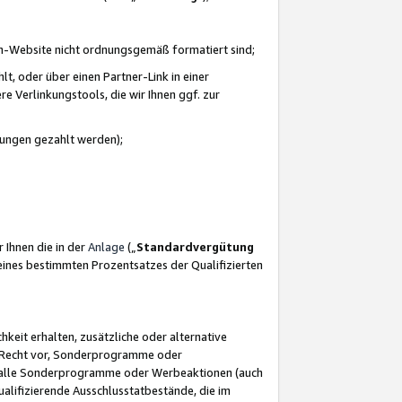
azon-Website nicht ordnungsgemäß formatiert sind;
, oder über einen Partner-Link in einer
e Verlinkungstools, die wir Ihnen ggf. zur
ütungen gezahlt werden);
 Ihnen die in der
Anlage
(„
Standardvergütung
ines bestimmten Prozentsatzes der Qualifizierten
eit erhalten, zusätzliche oder alternative
as Recht vor, Sonderprogramme oder
für alle Sonderprogramme oder Werbeaktionen (auch
lifizierende Ausschlusstatbestände, die im