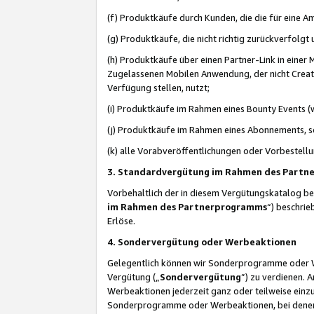
(f) Produktkäufe durch Kunden, die die für eine
(g) Produktkäufe, die nicht richtig zurückverfolg
(h) Produktkäufe über einen Partner-Link in einer
Zugelassenen Mobilen Anwendung, der nicht Creator
Verfügung stellen, nutzt;
(i) Produktkäufe im Rahmen eines Bounty Events (w
(j) Produktkäufe im Rahmen eines Abonnements, so
(k) alle Vorabveröffentlichungen oder Vorbestellu
3. Standardvergütung im Rahmen des Part
Vorbehaltlich der in diesem Vergütungskatalog b
im Rahmen des Partnerprogramms
“) beschri
Erlöse.
4. Sondervergütung oder Werbeaktionen
Gelegentlich können wir Sonderprogramme oder Wer
Vergütung („
Sondervergütung
”) zu verdienen. 
Werbeaktionen jederzeit ganz oder teilweise einz
Sonderprogramme oder Werbeaktionen, bei denen e