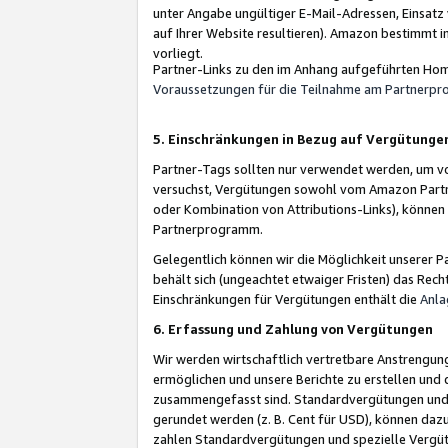
unter Angabe ungültiger E-Mail-Adressen, Einsatz
auf Ihrer Website resultieren). Amazon bestimmt i
vorliegt.
Partner-Links zu den im Anhang aufgeführten Hom
Voraussetzungen für die Teilnahme am Partnerp
5. Einschränkungen in Bezug auf Vergütunge
Partner-Tags sollten nur verwendet werden, um von 
versuchst, Vergütungen sowohl vom Amazon Partn
oder Kombination von Attributions-Links), könne
Partnerprogramm.
Gelegentlich können wir die Möglichkeit unsere
behält sich (ungeachtet etwaiger Fristen) das Rec
Einschränkungen für Vergütungen enthält die
Anla
6. Erfassung und Zahlung von Vergütungen
Wir werden wirtschaftlich vertretbare Anstrengu
ermöglichen und unsere Berichte zu erstellen und 
zusammengefasst sind. Standardvergütungen und s
gerundet werden (z. B. Cent für USD), können dazu
zahlen Standardvergütungen und spezielle Vergüt