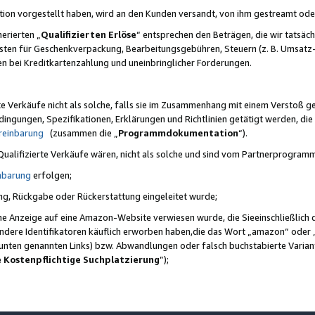
ktion vorgestellt haben, wird an den Kunden versandt, von ihm gestreamt od
erierten „
Qualifizierten Erlöse
“ entsprechen den Beträgen, die wir tatsäch
sten für Geschenkverpackung, Bearbeitungsgebühren, Steuern (z. B. Umsatz-
en bei Kreditkartenzahlung und uneinbringlicher Forderungen.
e Verkäufe nicht als solche, falls sie im Zusammenhang mit einem Verstoß 
ungen, Spezifikationen, Erklärungen und Richtlinien getätigt werden, die 
reinbarung
(zusammen die „
Programmdokumentation
“).
 Qualifizierte Verkäufe wären, nicht als solche und sind vom Partnerprogra
nbarung
erfolgen;
ung, Rückgabe oder Rückerstattung eingeleitet wurde;
ine Anzeige auf eine Amazon-Website verwiesen wurde, die Sieeinschließlich
ndere Identifikatoren käuflich erworben haben,die das Wort „amazon“ oder 
e unten genannten Links) bzw. Abwandlungen oder falsch buchstabierte Varia
e Kostenpflichtige Suchplatzierung
”);