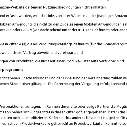
 Amazon-Website geltenden Nutzungsbedingungen nicht einhalten;
t und erfasst werden, weil die Links von Ihrer Website zu der jeweiligen Am
 Mobilen Anwendung, die nicht zu den Zugelassenen Mobilen Anwendungen zählt
s API oder PA API (wie nachstehend unter der IP-Lizenz definiert) oder ander
ie in Ziffer 4 (a) dieses Vergütungskatalogs definiert) (für das Sonderverg
weit nicht im Vertrag abweichend vereinbart, und
ngen von Produkten, die nicht auf einer Produkt-Listenseite verfügbar sind.
nerprogramms
eschriebenen Einschränkungen und der Einhaltung der
Vereinbarung
zahlen wir
ebenen Standardvergütungen. Die Berechnung der Vergütung erfolgt anhand e
beaktionen auflegen, im Rahmen derer alle oder einige Partner die Möglichk
Amazon behält sich (ungeachtet in dieser Ziffer ggf. angegebener Fristen) d
ustellen oder zu modifizieren. Sofern nichts anderes bestimmt ist, gelten 
s nicht um Produktverkäufe geht/nicht zu Produktverkäufen kommt) disqua