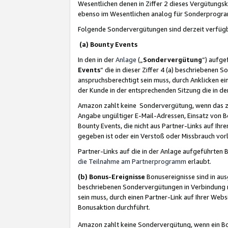
Wesentlichen denen in Ziffer 2 dieses Vergütung
ebenso im Wesentlichen analog für Sonderprogr
Folgende Sondervergütungen sind derzeit verfüg
(a) Bounty Events
In den in der
Anlage
(„
Sondervergütung
“) aufge
Events
“ die in dieser Ziffer 4 (a) beschriebenen 
anspruchsberechtigt sein muss, durch Anklicken ei
der Kunde in der entsprechenden Sitzung die in d
Amazon zahlt keine Sondervergütung, wenn das z
Angabe ungültiger E-Mail-Adressen, Einsatz von B
Bounty Events, die nicht aus Partner-Links auf Ihre
gegeben ist oder ein Verstoß oder Missbrauch vorl
Partner-Links auf die in der Anlage aufgeführte
die Teilnahme am Partnerprogramm
erlaubt.
(b) Bonus-Ereignisse
Bonusereignisse sind in au
beschriebenen Sondervergütungen in Verbindung m
sein muss, durch einen Partner-Link auf Ihrer We
Bonusaktion durchführt.
Amazon zahlt keine Sondervergütung, wenn ein Bon