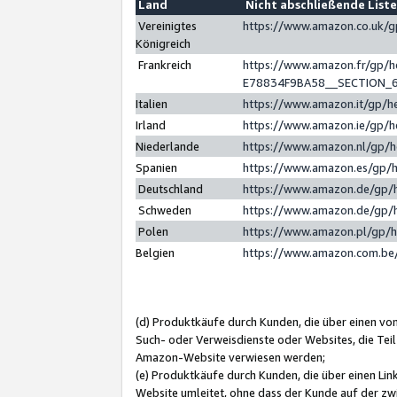
Land
Nicht abschließende List
Vereinigtes
https://www.amazon.co.uk/
Königreich
Frankreich
https://www.amazon.fr/gp/
E78834F9BA58__SECTION_
Italien
https://www.amazon.it/gp/h
Irland
https://www.amazon.ie/gp/
Niederlande
https://www.amazon.nl/gp/
Spanien
https://www.amazon.es/gp/
Deutschland
https://www.amazon.de/gp/
Schweden
https://www.amazon.de/gp/
Polen
https://www.amazon.pl/gp/
Belgien
https://www.amazon.com.be
(d) Produktkäufe durch Kunden, die über einen vo
Such- oder Verweisdienste oder Websites, die Teil
Amazon-Website verwiesen werden;
(e) Produktkäufe durch Kunden, die über einen Li
Website umleitet, ohne dass der Kunde auf der zw