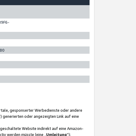
89F6-
280
ortale, gesponserter Werbedienste oder andere
“) generierten oder angezeigten Link auf eine
ngeschaltete Website indirekt auf eine Amazon-
ktiv werden müsste (eine „
Umleitung
“);