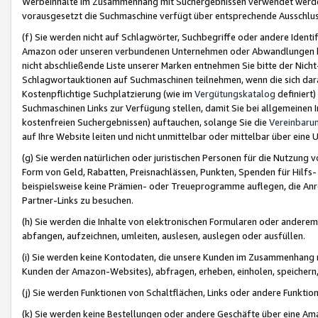
Werbeinhalte im Zusammenhang mit Suchergebnissen verwendet werden,
vorausgesetzt die Suchmaschine verfügt über entsprechende Ausschlu
(f) Sie werden nicht auf Schlagwörter, Suchbegriffe oder andere Ident
Amazon oder unseren verbundenen Unternehmen oder Abwandlungen bzw
nicht abschließende Liste unserer Marken entnehmen Sie bitte der Nich
Schlagwortauktionen auf Suchmaschinen teilnehmen, wenn die sich da
Kostenpflichtige Suchplatzierung (wie im
Vergütungskatalog
definiert
Suchmaschinen Links zur Verfügung stellen, damit Sie bei allgemeinen I
kostenfreien Suchergebnissen) auftauchen, solange Sie die
Vereinbaru
auf Ihre Website leiten und nicht unmittelbar oder mittelbar über eine
(g) Sie werden natürlichen oder juristischen Personen für die Nutzung 
Form von Geld, Rabatten, Preisnachlässen, Punkten, Spenden für Hilfs
beispielsweise keine Prämien- oder Treueprogramme auflegen, die Anrei
Partner-Links zu besuchen.
(h) Sie werden die Inhalte von elektronischen Formularen oder anderem M
abfangen, aufzeichnen, umleiten, auslesen, auslegen oder ausfüllen.
(i) Sie werden keine Kontodaten, die unsere Kunden im Zusammenhang 
Kunden der Amazon-Websites), abfragen, erheben, einholen, speichern,
(j) Sie werden Funktionen von Schaltflächen, Links oder andere Funkti
(k) Sie werden keine Bestellungen oder andere Geschäfte über eine Ama