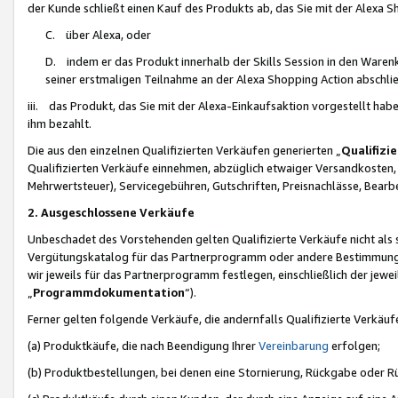
der Kunde schließt einen Kauf des Produkts ab, das Sie mit der Alexa 
C. über Alexa, oder
D. indem er das Produkt innerhalb der Skills Session in den Waren
seiner erstmaligen Teilnahme an der Alexa Shopping Action abschlie
iii. das Produkt, das Sie mit der Alexa-Einkaufsaktion vorgestellt ha
ihm bezahlt.
Die aus den einzelnen Qualifizierten Verkäufen generierten „
Qualifizi
Qualifizierten Verkäufe einnehmen, abzüglich etwaiger Versandkosten
Mehrwertsteuer), Servicegebühren, Gutschriften, Preisnachlässe, Bear
2. Ausgeschlossene Verkäufe
Unbeschadet des Vorstehenden gelten Qualifizierte Verkäufe nicht als
Vergütungskatalog für das Partnerprogramm oder andere Bestimmungen,
wir jeweils für das Partnerprogramm festlegen, einschließlich der jewe
„
Programmdokumentation
“).
Ferner gelten folgende Verkäufe, die andernfalls Qualifizierte Verkä
(a) Produktkäufe, die nach Beendigung Ihrer
Vereinbarung
erfolgen;
(b) Produktbestellungen, bei denen eine Stornierung, Rückgabe oder R