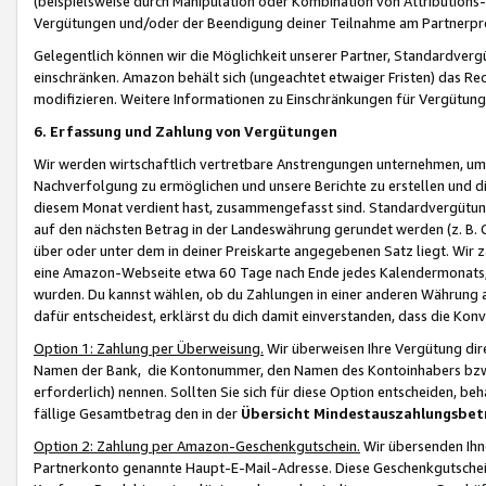
(beispielsweise durch Manipulation oder Kombination von Attributions-
Vergütungen und/oder der Beendigung deiner Teilnahme am Partnerp
Gelegentlich können wir die Möglichkeit unserer Partner, Standardv
einschränken. Amazon behält sich (ungeachtet etwaiger Fristen) das Re
modifizieren. Weitere Informationen zu Einschränkungen für Vergütung
6. Erfassung und Zahlung von Vergütungen
Wir werden wirtschaftlich vertretbare Anstrengungen unternehmen, um 
Nachverfolgung zu ermöglichen und unsere Berichte zu erstellen und di
diesem Monat verdient hast, zusammengefasst sind. Standardvergütung
auf den nächsten Betrag in der Landeswährung gerundet werden (z. B. C
über oder unter dem in deiner Preiskarte angegebenen Satz liegt. Wir
eine Amazon-Webseite etwa 60 Tage nach Ende jedes Kalendermonats, i
wurden. Du kannst wählen, ob du Zahlungen in einer anderen Währung
dafür entscheidest, erklärst du dich damit einverstanden, dass die K
Option 1: Zahlung per Überweisung.
Wir überweisen Ihre Vergütung dir
Namen der Bank, die Kontonummer, den Namen des Kontoinhabers bzw. a
erforderlich) nennen. Sollten Sie sich für diese Option entscheiden, be
fällige Gesamtbetrag den in der
Übersicht Mindestauszahlungsbet
Option 2: Zahlung per Amazon-Geschenkgutschein.
Wir übersenden Ihne
Partnerkonto genannte Haupt-E-Mail-Adresse. Diese Geschenkgutschei