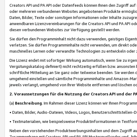
Creators API und PA API oder Datenfeeds können Ihnen den Zugriff auf D
oder mehreren verbundenen Websites angebotenen Produkte ermögliche
Daten, Bilder, Texte oder sonstigen Informationen oder Inhalte zuzugre
anwendbaren Lizenzvereinbarungen für die Creators API und PA API od
diesen verbundenen Websites zur Verfügung gestellt werden.
Sie dürfen den Programminhalt nicht dazu verwenden, geistiges Eigent
verletzen. Sie dürfen Programminhalte nicht verwenden, um direkt ode
maschinelles Lernen oder verwandte Technologien zu entwickeln oder zu
Die Lizenz endet mit sofortiger Wirkung automatisch, wenn Sie zu irg
Vergütungskatalog definiert) nicht rechtzeitig erfüllen bzw. ansonsten
schriftliche Mitteilung an Sie ganz oder teilweise beenden. Sie werden
umgehend einstellen und sämtliche Programminhalte und Amazon-Marke
jeweils verlangt, umgehend von Ihrer Website entfernen und löschen od
2. Voraussetzungen für die Nutzung der Creators API und der P
(a)
Beschreibung
. Im Rahmen dieser Lizenz können wir Ihnen Programmi
• Daten, Bilder, Audio-Dateien, Videos, Logos, Benutzerschnittstellen-
• Textmaterialien, wie beispielsweise Produktinformationen in Textfor
Neben den vorstehenden Produktwerbungsinhalten und dem Zugriff auf 
Zusammenhang mit Creators API und PA API Musterquellcodes und -bibli