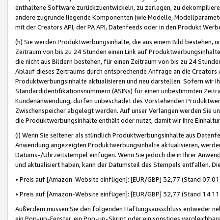
enthaltene Software zurückzuentwickeln, zu zerlegen, zu dekompilier
andere zugrunde liegende Komponenten (wie Modelle, Modellparameter
mit der Creators API, der PA API, Datenfeeds oder in den Produkt Werb
(h) Sie werden Produktwerbungsinhalte, die aus einem Bild bestehen, ni
Zeitraum von bis zu 24 Stunden einen Link auf Produktwerbungsinhalte
die nicht aus Bildern bestehen, für einen Zeitraum von bis zu 24 Stund
Ablauf dieses Zeitraums durch entsprechende Anfrage an die Creators 
Produktwerbungsinhalte aktualisieren und neu darstellen. Sofern wir Ih
Standardidentifikationsnummern (ASINs) für einen unbestimmten Zeitra
Kundenanwendung, dürfen unbeschadet des Vorstehenden Produktwerbu
Zwischenspeicher abgelegt werden. Auf unser Verlangen werden Sie un
die Produktwerbungsinhalte enthält oder nutzt, damit wir Ihre Einhalt
(i) Wenn Sie seltener als stündlich Produktwerbungsinhalte aus Datenfe
Anwendung angezeigten Produktwerbungsinhalte aktualisieren, werden 
Datums-/Uhrzeitstempel einfügen. Wenn Sie jedoch die in Ihrer Anwe
und aktualisiert haben, kann der Datumsteil des Stempels entfallen. Dies
• Preis auf [Amazon-Website einfügen]: [EUR/GBP] 32,77 (Stand 07.01.
• Preis auf [Amazon-Website einfügen]: [EUR/GBP] 32,77 (Stand 14:11 
Außerdem müssen Sie den folgenden Haftungsausschluss entweder neb
ein Pop-up-Fenster, ein Pop-up-Skript oder ein sonstiges vergleichba