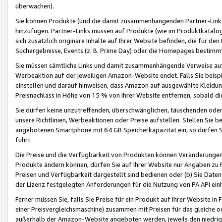
überwachen).
Sie können Produkte (und die damit zusammenhängenden Partner-Links)
hinzufügen. Partner-Links müssen auf Produkte (wie im Produktkatalog de
sich zusätzlich originäre Inhalte auf Ihrer Website befinden, die für 
Suchergebnisse, Events (z. B. Prime Day) oder die Homepages bestimmte
Sie müssen sämtliche Links und damit zusammenhängende Verweise auf z
Werbeaktion auf der jeweiligen Amazon-Website endet. Falls Sie beisp
einstellen und darauf hinweisen, dass Amazon auf ausgewählte Kleidun
Preisnachlass in Höhe von 15 % von Ihrer Website entfernen, sobald di
Sie dürfen keine unzutreffenden, überschwänglichen, täuschenden od
unsere Richtlinien, Werbeaktionen oder Preise aufstellen. Stellen Sie 
angebotenen Smartphone mit 64 GB Speicherkapazität ein, so dürfen S
führt.
Die Preise und die Verfügbarkeit von Produkten können Veränderungen 
Produkte ändern können, dürfen Sie auf Ihrer Website nur Angaben zu P
Preisen und Verfügbarkeit dargestellt sind bedienen oder (b) Sie Daten
der Lizenz festgelegten Anforderungen für die Nutzung von PA API einh
Ferner müssen Sie, falls Sie Preise für ein Produkt auf Ihrer Website in 
einer Preisvergleichsmaschine) zusammen mit Preisen für das gleiche o
außerhalb der Amazon-Website angeboten werden, jeweils den niedrigst