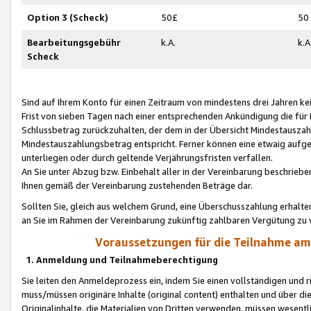
Option 3 (Scheck)
50£
50
Bearbeitungsgebühr
k.A.
k.A
Scheck
Sind auf Ihrem Konto für einen Zeitraum von mindestens drei Jahren kein
Frist von sieben Tagen nach einer entsprechenden Ankündigung die für
Schlussbetrag zurückzuhalten, der dem in der Übersicht Mindestausz
Mindestauszahlungsbetrag entspricht. Ferner können eine etwaig aufg
unterliegen oder durch geltende Verjährungsfristen verfallen.
An Sie unter Abzug bzw. Einbehalt aller in der Vereinbarung beschrieb
Ihnen gemäß der Vereinbarung zustehenden Beträge dar.
Sollten Sie, gleich aus welchem Grund, eine Überschusszahlung erhalte
an Sie im Rahmen der Vereinbarung zukünftig zahlbaren Vergütung zu 
Voraussetzungen für die Teilnahme a
1. Anmeldung und Teilnahmeberechtigung
Sie leiten den Anmeldeprozess ein, indem Sie einen vollständigen und 
muss/müssen originäre Inhalte (original content) enthalten und über d
Originalinhalte, die Materialien von Dritten verwenden, müssen wese