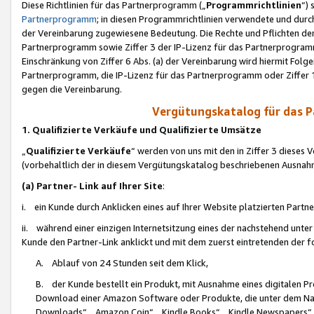
Diese Richtlinien für das Partnerprogramm („
Programmrichtlinien
“)
Partnerprogramm
; in diesen Programmrichtlinien verwendete und durch
der Vereinbarung zugewiesene Bedeutung. Die Rechte und Pflichten de
Partnerprogramm sowie Ziffer 3 der IP-Lizenz für das Partnerprogram
Einschränkung von Ziffer 6 Abs. (a) der Vereinbarung wird hiermit Fol
Partnerprogramm, die IP-Lizenz für das Partnerprogramm oder Ziffer 1
gegen die Vereinbarung.
Vergütungskatalog für das 
1. Qualifizierte Verkäufe und Qualifizierte Umsätze
„
Qualifizierte Verkäufe
“ werden von uns mit den in Ziffer 3 diese
(vorbehaltlich der in diesem Vergütungskatalog beschriebenen Ausnah
(a) Partner- Link auf Ihrer Site
:
i. ein Kunde durch Anklicken eines auf Ihrer Website platzierten Part
ii. während einer einzigen Internetsitzung eines der nachstehend unter (i)
Kunde den Partner-Link anklickt und mit dem zuerst eintretenden der f
A. Ablauf von 24 Stunden seit dem Klick,
B. der Kunde bestellt ein Produkt, mit Ausnahme eines digitalen P
Download einer Amazon Software oder Produkte, die unter dem N
Downloads“, „Amazon Coin“, „Kindle Books“, „Kindle Newspapers“, „