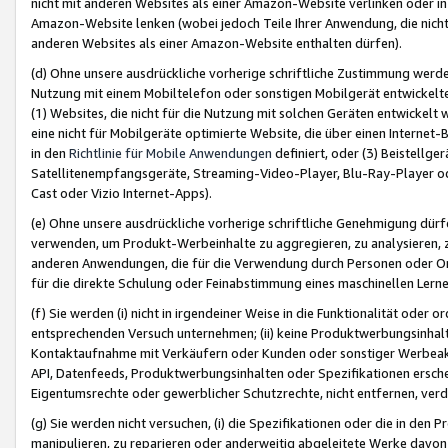
nicht mit anderen Websites als einer Amazon-Website verlinken oder i
Amazon-Website lenken (wobei jedoch Teile Ihrer Anwendung, die nich
anderen Websites als einer Amazon-Website enthalten dürfen).
(d) Ohne unsere ausdrückliche vorherige schriftliche Zustimmung werd
Nutzung mit einem Mobiltelefon oder sonstigen Mobilgerät entwickelt
(1) Websites, die nicht für die Nutzung mit solchen Geräten entwickelt
eine nicht für Mobilgeräte optimierte Website, die über einen Interne
in den
Richtlinie für Mobile Anwendungen
definiert, oder (3) Beistellge
Satellitenempfangsgeräte, Streaming-Video-Player, Blu-Ray-Player ode
Cast oder Vizio Internet-Apps).
(e) Ohne unsere ausdrückliche vorherige schriftliche Genehmigung dürfe
verwenden, um Produkt-Werbeinhalte zu aggregieren, zu analysieren, 
anderen Anwendungen, die für die Verwendung durch Personen oder Or
für die direkte Schulung oder Feinabstimmung eines maschinellen Lern
(f) Sie werden (i) nicht in irgendeiner Weise in die Funktionalität ode
entsprechenden Versuch unternehmen; (ii) keine Produktwerbungsinha
Kontaktaufnahme mit Verkäufern oder Kunden oder sonstiger Werbeaktiv
API, Datenfeeds, Produktwerbungsinhalten oder Spezifikationen erschei
Eigentumsrechte oder gewerblicher Schutzrechte, nicht entfernen, verd
(g) Sie werden nicht versuchen, (i) die Spezifikationen oder die in de
manipulieren, zu reparieren oder anderweitig abgeleitete Werke davon z