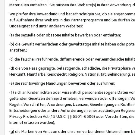
Materialien enthalten. Sie müssen Ihre Website(s) in Ihrer Anwendung ide
Wir prüfen Ihre Anwendung und benachrichtigen Sie, ob sie angenommen
auf Aufnahme Ihrer Website in das Partnerprogramm und Sie dürfen kei
Ungeeignet sind unter anderem Websites:
(a) die sexuelle oder obszöne Inhalte bewerben oder enthalten;
(b) die Gewalt verherrlichen oder gewalttätige Inhalte haben oder pot
anstiften,;
(c) die falsche, irreführende, diffamierende oder verleumderische Inha
(d) die von Hass geprägte, belästigende, schädliche, die Privatsphäre v
Herkunft, Hautfarbe, Geschlecht, Religion, Nationalität, Behinderung, 
(e) die rechtswidrige Handlungen bewerben oder ausführen;
(f) sich an Kinder richten oder wissentlich personenbezogene Daten vo
geltenden Gesetzen definiert) erheben, verwenden oder offenlegen, Vo
Regeln, Vorschriften, Anordnungen, Lizenzen, Genehmigungen, Richtlini
Entscheidungen oder andere Anforderungen einer zuständigen Regierung
Privacy Protection Act (15 U.S.C. §§ 6501-6506) oder Vorschriften, di
Internet erlassen wurden);
(g) die Marken von Amazon oder unseren verbundenen Unternehmen b