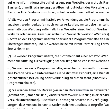
auf eine Informationsseite auf einer Amazon-Website, der nicht als Part
Bannern); ohne Einschränkung der Allgemeingültigkeit des Vorstehende
Besucher Ihrer Website unsichtbar, unlesbar oder unentzifferbar mache
(b) Sie werden Programminhalte bzw. Anwendungen, die Programminhalt
anzeigen, weder verkaufen noch weiterverkaufen, weitergeben, unterli
innerhalb von Werbung außerhalb Ihrer Website (einschließlich Werbun
Website oder einem Dienst (einschließlich Social Networking-Website
Rechte an den Programminhalten oder auf die Programminhalte an eine a
übertragen müssten, und Sie werden keine mit Ihrem Partner-Tag formati
Ihre Website ist.
(c) Sie werden Programminhalte, die nicht mehr auf einer Amazon-Websit
mehr zur Nutzung zur Verfügung stehen, umgehend von Ihrer Website e
(d) Sie werden keine Programminhalte, einschließlich in den Programmin
eine Person bzw. ein Unternehmen ein bestimmtes Produkt, eine Dienstle
geschäftlichen Beziehung oder Verbindung zu diesen steht (einschließli
Programminhalten).
(e) Sie werden Amazon-Marken (wie in den
Markenrichtlinien
definiert) 
„ammazon“, „amaozn“ und „kindel“) nicht zwecks Nutzung in einer Suc
Versuch unternehmen). Zusätzlich zu sonstigen Amazon zur Verfügung 
sorgen, dass von uns benannte Suchmaschinen Geschützte Begriffe (wie 