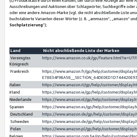
(c) Produktkäufe durch einen Kunden, der durch eine Anzeige auf eine 
Ausschreibungen und Auktionen über Schlagwörter, Suchbegriffe oder 
oder eine andere Amazon-Marke (vgl. die nicht abschließende Liste un
buchstabierte Varianten dieser Wörter (z. B. „ammazon“, „amaozn“ und „
Suchplatzierung
”);
Land
Nicht abschließende Liste der Marken
Vereinigtes
https://www.amazon.co.uk/gp/feature.html?ie=U
Königreich
Frankreich
https://www.amazon.fr/gp/help/customer/displa
E78834F9BA58__SECTION_64DE0ED1D744420E9
Italien
https://www.amazon.it/gp/help/customer/display
Irland
https://www.amazon.ie/gp/help/customer/displa
Niederlande
https://www.amazon.nl/gp/help/customer/display
Spanien
https://www.amazon.es/gp/help/customer/display
Deutschland
https://www.amazon.de/gp/help/customer/displa
Schweden
https://www.amazon.de/gp/help/customer/displa
Polen
https://www.amazon.pl/gp/help/customer/display
Belgien
https://www.amazon.com.be/gp/help/customer/d