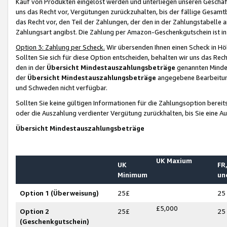
Kauf von Produkten eingelöst werden und unterliegen unseren Geschäf
uns das Recht vor, Vergütungen zurückzuhalten, bis der fällige Gesamt
das Recht vor, den Teil der Zahlungen, der den in der Zahlungstabelle 
Zahlungsart angibst. Die Zahlung per Amazon-Geschenkgutschein ist in
Option 3: Zahlung per Scheck.
Wir übersenden Ihnen einen Scheck in Höh
Sollten Sie sich für diese Option entscheiden, behalten wir uns das Rec
den in der
Übersicht Mindestauszahlungsbeträge
genannten Mindest
der
Übersicht Mindestauszahlungsbeträge
angegebene Bearbeitung
und Schweden nicht verfügbar.
Sollten Sie keine gültigen Informationen für die Zahlungsoption bereit
oder die Auszahlung verdienter Vergütung zurückhalten, bis Sie eine A
Übersicht Mindestauszahlungsbeträge
UK Maxium
UK
FR,
Minimum
un
Option 1 (Überweisung)
25£
25
£5,000
Option 2
25£
25
(Geschenkgutschein)