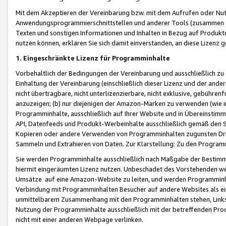
Mit dem Akzeptieren der Vereinbarung bzw. mit dem Aufrufen oder Nutz
Anwendungsprogrammierschnittstellen und anderer Tools (zusammen die
Texten und sonstigen Informationen und Inhalten in Bezug auf Produkte
nutzen können, erklären Sie sich damit einverstanden, an diese Lizenz 
1. Eingeschränkte Lizenz für Programminhalte
Vorbehaltlich der Bedingungen der Vereinbarung und ausschließlich z
Einhaltung der Vereinbarung (einschließlich dieser Lizenz und der ande
nicht übertragbare, nicht unterlizenzierbare, nicht exklusive, gebühren
anzuzeigen; (b) nur diejenigen der Amazon-Marken zu verwenden (wie in 
Programminhalte, ausschließlich auf Ihrer Website und in Übereinstimmu
API, Datenfeeds und Produkt-Werbeinhalte ausschließlich gemäß den Spe
Kopieren oder andere Verwenden von Programminhalten zugunsten Dri
Sammeln und Extrahieren von Daten. Zur Klarstellung: Zu den Program
Sie werden Programminhalte ausschließlich nach Maßgabe der Besti
hiermit eingeräumten Lizenz nutzen. Unbeschadet des Vorstehenden we
Umsätze auf eine Amazon-Website zu leiten, und werden Programminhal
Verbindung mit Programminhalten Besucher auf andere Websites als ein
unmittelbarem Zusammenhang mit den Programminhalten stehen, Links z
Nutzung der Programminhalte ausschließlich mit der betreffenden Pr
nicht mit einer anderen Webpage verlinken.