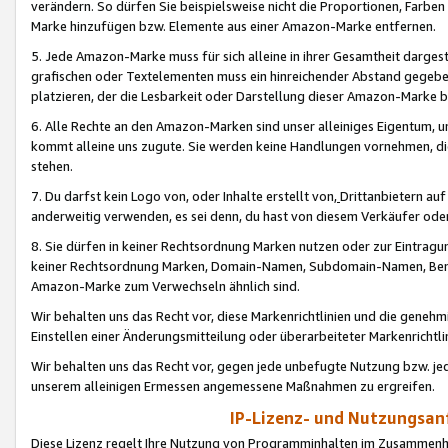
verändern. So dürfen Sie beispielsweise nicht die Proportionen, Farb
Marke hinzufügen bzw. Elemente aus einer Amazon-Marke entfernen.
5. Jede Amazon-Marke muss für sich alleine in ihrer Gesamtheit darge
grafischen oder Textelementen muss ein hinreichender Abstand gegebe
platzieren, der die Lesbarkeit oder Darstellung dieser Amazon-Marke b
6. Alle Rechte an den Amazon-Marken sind unser alleiniges Eigentum, 
kommt alleine uns zugute. Sie werden keine Handlungen vornehmen, 
stehen.
7. Du darfst kein Logo von, oder Inhalte erstellt von,
Drittanbietern au
anderweitig verwenden, es sei denn, du hast von diesem Verkäufer oder
8. Sie dürfen in keiner Rechtsordnung Marken nutzen oder zur Eintragu
keiner Rechtsordnung Marken, Domain-Namen, Subdomain-Namen, Benu
Amazon-Marke zum Verwechseln ähnlich sind.
Wir behalten uns das Recht vor, diese Markenrichtlinien und die gene
Einstellen einer Änderungsmitteilung oder überarbeiteter Markenricht
Wir behalten uns das Recht vor, gegen jede unbefugte Nutzung bzw. jede 
unserem alleinigen Ermessen angemessene Maßnahmen zu ergreifen.
IP-Lizenz- und Nutzungsan
Diese Lizenz regelt Ihre Nutzung von Programminhalten im Zusammen