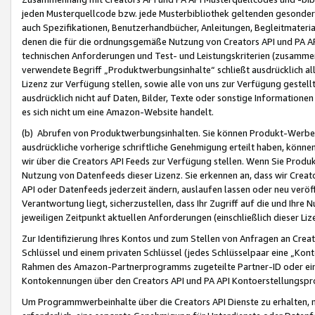
jeden Musterquellcode bzw. jede Musterbibliothek geltenden gesonder
auch Spezifikationen, Benutzerhandbücher, Anleitungen, Begleitmaterial
denen die für die ordnungsgemäße Nutzung von Creators API und PA A
technischen Anforderungen und Test- und Leistungskriterien (zusammen
verwendete Begriff „Produktwerbungsinhalte“ schließt ausdrücklich al
Lizenz zur Verfügung stellen, sowie alle von uns zur Verfügung gestel
ausdrücklich nicht auf Daten, Bilder, Texte oder sonstige Informatione
es sich nicht um eine Amazon-Website handelt.
(b) Abrufen von Produktwerbungsinhalten. Sie können Produkt-Werbein
ausdrückliche vorherige schriftliche Genehmigung erteilt haben, könn
wir über die Creators API Feeds zur Verfügung stellen. Wenn Sie Produk
Nutzung von Datenfeeds dieser Lizenz. Sie erkennen an, dass wir Creat
API oder Datenfeeds jederzeit ändern, auslaufen lassen oder neu veröffe
Verantwortung liegt, sicherzustellen, dass Ihr Zugriff auf die und Ihr
jeweiligen Zeitpunkt aktuellen Anforderungen (einschließlich dieser Liz
Zur Identifizierung Ihres Kontos und zum Stellen von Anfragen an Crea
Schlüssel und einem privaten Schlüssel (jedes Schlüsselpaar eine „Kon
Rahmen des Amazon-Partnerprogramms zugeteilte Partner-ID oder ein
Kontokennungen über den Creators API und PA API Kontoerstellungspro
Um Programmwerbeinhalte über die Creators API Dienste zu erhalten, m