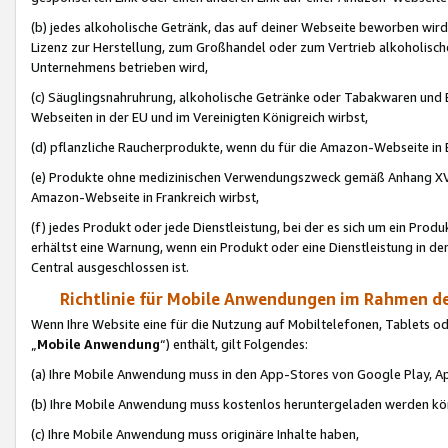
(b) jedes alkoholische Getränk, das auf deiner Webseite beworben wird
Lizenz zur Herstellung, zum Großhandel oder zum Vertrieb alkoholisch
Unternehmens betrieben wird,
(c) Säuglingsnahruhrung, alkoholische Getränke oder Tabakwaren und E
Webseiten in der EU und im Vereinigten Königreich wirbst,
(d) pflanzliche Raucherprodukte, wenn du für die Amazon-Webseite in B
(e) Produkte ohne medizinischen Verwendungszweck gemäß Anhang XVI 
Amazon-Webseite in Frankreich wirbst,
(f) jedes Produkt oder jede Dienstleistung, bei der es sich um ein Prod
erhältst eine Warnung, wenn ein Produkt oder eine Dienstleistung in de
Central ausgeschlossen ist.
Richtlinie für Mobile Anwendungen im Rahmen de
Wenn Ihre Website eine für die Nutzung auf Mobiltelefonen, Tablets 
„
Mobile Anwendung
“) enthält, gilt Folgendes:
(a) Ihre Mobile Anwendung muss in den App-Stores von Google Play, A
(b) Ihre Mobile Anwendung muss kostenlos heruntergeladen werden könn
(c) Ihre Mobile Anwendung muss originäre Inhalte haben,