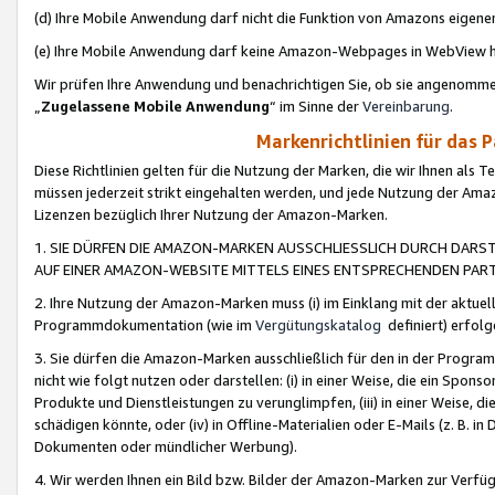
(d) Ihre Mobile Anwendung darf nicht die Funktion von Amazons eige
(e) Ihre Mobile Anwendung darf keine Amazon-Webpages in WebView 
Wir prüfen Ihre Anwendung und benachrichtigen Sie, ob sie angenomm
„
Zugelassene Mobile Anwendung
“ im Sinne der
Vereinbarung
.
Markenrichtlinien für das 
Diese Richtlinien gelten für die Nutzung der Marken, die wir Ihnen als 
müssen jederzeit strikt eingehalten werden, und jede Nutzung der Ama
Lizenzen bezüglich Ihrer Nutzung der Amazon-Marken.
1. SIE DÜRFEN DIE AMAZON-MARKEN AUSSCHLIESSLICH DURCH DARS
AUF EINER AMAZON-WEBSITE MITTELS EINES ENTSPRECHENDEN PART
2. Ihre Nutzung der Amazon-Marken muss (i) im Einklang mit der aktuells
Programmdokumentation (wie im
Vergütungskatalog
definiert) erfolg
3. Sie dürfen die Amazon-Marken ausschließlich für den in der Progr
nicht wie folgt nutzen oder darstellen: (i) in einer Weise, die ein Spo
Produkte und Dienstleistungen zu verunglimpfen, (iii) in einer Weise
schädigen könnte, oder (iv) in Offline-Materialien oder E-Mails (z. B.
Dokumenten oder mündlicher Werbung).
4. Wir werden Ihnen ein Bild bzw. Bilder der Amazon-Marken zur Verfüg