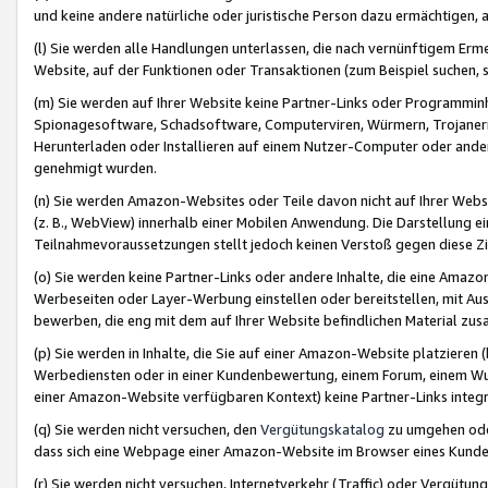
und keine andere natürliche oder juristische Person dazu ermächtigen, a
(l) Sie werden alle Handlungen unterlassen, die nach vernünftigem Erme
Website, auf der Funktionen oder Transaktionen (zum Beispiel suchen, s
(m) Sie werden auf Ihrer Website keine Partner-Links oder Programmin
Spionagesoftware, Schadsoftware, Computerviren, Würmern, Trojaner
Herunterladen oder Installieren auf einem Nutzer-Computer oder ande
genehmigt wurden.
(n) Sie werden Amazon-Websites oder Teile davon nicht auf Ihrer Websi
(z. B., WebView) innerhalb einer Mobilen Anwendung. Die Darstellung ein
Teilnahmevoraussetzungen stellt jedoch keinen Verstoß gegen diese Zif
(o) Sie werden keine Partner-Links oder andere Inhalte, die eine Am
Werbeseiten oder Layer-Werbung einstellen oder bereitstellen, mit Au
bewerben, die eng mit dem auf Ihrer Website befindlichen Material z
(p) Sie werden in Inhalte, die Sie auf einer Amazon-Website platzier
Werbediensten oder in einer Kundenbewertung, einem Forum, einem Wun
einer Amazon-Website verfügbaren Kontext) keine Partner-Links integr
(q) Sie werden nicht versuchen, den
Vergütungskatalog
zu umgehen oder
dass sich eine Webpage einer Amazon-Website im Browser eines Kunden 
(r) Sie werden nicht versuchen, Internetverkehr (Traffic) oder Vergü