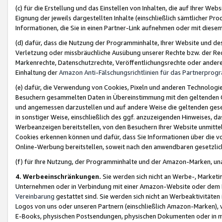
(c) für die Erstellung und das Einstellen von Inhalten, die auf Ihrer We
Eignung der jeweils dargestellten Inhalte (einschließlich sämtlicher 
Informationen, die Sie in einen Partner-Link aufnehmen oder mit diese
(d) dafür, dass die Nutzung der Programminhalte, Ihrer Website und des 
Verletzung oder missbräuchliche Ausübung unserer Rechte bzw. der Recht
Markenrechte, Datenschutzrechte, Veröffentlichungsrechte oder anderer
Einhaltung der
Amazon Anti-Fälschungsrichtlinien für das Partnerpro
(e) dafür, die Verwendung von Cookies, Pixeln und anderen Technologien
Besuchern gesammelten Daten in Übereinstimmung mit den geltenden Ge
und angemessen darzustellen und auf andere Weise die geltenden geset
in sonstiger Weise, einschließlich des ggf. anzuzeigenden Hinweises, d
Werbeanzeigen bereitstellen, von den Besuchern Ihrer Website unmitte
Cookies erkennen können und dafür, dass Sie Informationen über die v
Online-Werbung bereitstellen, soweit nach den anwendbaren gesetzlic
(f) für Ihre Nutzung, der Programminhalte und der Amazon-Marken, u
4. Werbeeinschränkungen.
Sie werden sich nicht an Werbe-, Market
Unternehmen oder in Verbindung mit einer Amazon-Website oder dem Pa
Vereinbarung
gestattet sind. Sie werden sich nicht an Werbeaktivitäten
Logos von uns oder unseren Partnern (einschließlich Amazon-Marken), 
E-Books, physischen Postsendungen, physischen Dokumenten oder in 