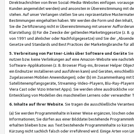
Direktnachrichten von Ihren Social-Media-Websites einfügen. vorausg
Kunden angemeldet werden) und ansonsten in Übereinstimmung mit der
stehen. Auf unser Verlangen stellen Sie uns repräsentative Mustermater
Bestimmungen eingehalten haben. Wir werden die Form und den Inhalt, di
Sie die Zertifizierung nicht in Übereinstimmung mit unserer Aufforderu
Klarstellung: (i) Für die Zwecke der geltenden Marketinggesetze (z. 
von 1991 und ähnlicher oder Nachfolgegesetze) sind Sie der „Absender“ j
Gesetze und Standards und Best Practices der Marketingbranche für 
5. Verbreitung von Partner-Links über Software und Geräte
Sie
nutzen bzw. keine Verlinkungen auf eine Amazon-Website wie nachsteh
Software-Applikationen (z. B. Browser Plug-ins, Browser Helper Objec
ein Endnutzer installieren und ausführen kann) und Geräten, einschlie
Zugelassenen Mobilen Anwendungen); oder (b) im Zusammenhang mit bzw.
Satellitenempfangsgeräte, Streaming-Video-Playern, Blu-Ray-Playern 
Viera Cast oder Vizio Internet Apps). Sie werden ohne ausdrückliche v
Entwicklung von Modellen des maschinellen Lernens oder verwandter 
6. Inhalte auf Ihrer Website
. Sie tragen die ausschließliche Verantwo
(a) Sie werden Programminhalte in keiner Weise ergänzen, löschen oder
Informationen; Sie dürfen aus einer Bilddatei bestehende Programminhal
erhalten bleiben bzw. aus Text bestehende Programminhalte so kürzen, 
Kürzung nicht sachlich falsch oder irreführend wird. Einige Arten von L