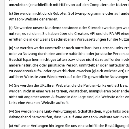
umzuleiten (einschließlich mit Hilfe von auf den Computern der Nutzer i
(s) Sie werden nicht durch Roboter, Softwareprogramme oder auf andere
Amazon-Website generieren.
(t) Sie werden unsere Kundenrezensionen oder Sternebewertungen wed
nutzen, es sei denn, Sie haben über die Creators API und die PA API e
erfüllen die in der Lizenz beschriebenen Voraussetzungen für die Nutzu
(u) Sie werden weder unmittelbar noch mittelbar über Partner-Links P
oder zu Nutzung durch eine andere natürliche oder juristische Person,
Geschäftspartnern nicht gestatten bzw. diese nicht dazu auffordern od
andere natürliche oder juristische Person, unmittelbar oder mittelbar
zu Wiederverkaufs- oder gewerblichen Zwecken (gleich welcher Art) 
auf Ihrer Website zum Wiederverkauf oder für gewerbliche Nutzungen 
(v) Sie werden die URL Ihrer Website, die die Partner-Links enthält b
werden, nicht in einer Weise tarnen, verstecken, manipulieren oder and
nicht mit angemessenem Aufwand in der Lage sind, die Website oder A
Links eine Amazon-Website aufruft.
(w) Sie werden keine Link-Verkürzungen, Schaltflächen, Hyperlinks ode
dahingehend hervorrufen, dass Sie auf eine Amazon-Website verlinken
(x) Auf unser Verlangen hin legen Sie uns eine schriftliche Bestätigung