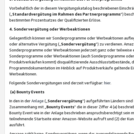
Vorbehaltlich der in diesem Vergütungskatalog beschriebenen Einschr
(„
Standardvergütung im Rahmen des Partnerprogramms
“) besc
bestimmten Prozentsatzes der Qualifizierten Erlöse.
4. Sondervergütung oder Werbeaktionen
Gelegentlich können wir Sonderprogramme oder Werbeaktionen auflegen,
oder alternative Vergütung („
Sondervergütung
”) zu verdienen. Amazo
Sonderprogramme oder Werbeaktionen jederzeit ganz oder teilweise einz
Sonderprogramme oder Werbeaktionen (auch Sonderprogramme oder We
Produktverkäufen kommt) disqualifizierende Ausschlusstatbestände, di
Programmdokumentation im Hinblick auf Produktverkäufe geltende E
Werbeaktionen.
Folgende Sondervergütungen sind derzeit verfügbar:
hier
.
(a) Bounty Events
In den in der
Anlage
(„
Sondervergütung
“) aufgeführten Ländern sind
Zusammenhang mit „
Bounty Events
“ die in dieser Ziffer 4 (a) besch
Bounty Event wie in der Anlage beschrieben anspruchsberechtigt sein mu
teilnehmende Startseite einer Amazon-Website aufruft und (2) der Kun
ausführt.
Amazon zahlt keine Sondervergütung, wenn das zugrundeliegende Boun