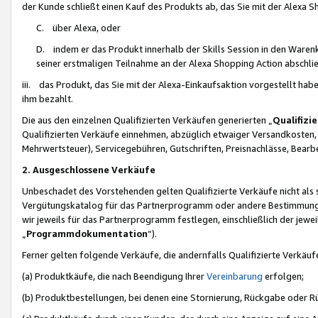
der Kunde schließt einen Kauf des Produkts ab, das Sie mit der Alexa 
C. über Alexa, oder
D. indem er das Produkt innerhalb der Skills Session in den Waren
seiner erstmaligen Teilnahme an der Alexa Shopping Action abschlie
iii. das Produkt, das Sie mit der Alexa-Einkaufsaktion vorgestellt ha
ihm bezahlt.
Die aus den einzelnen Qualifizierten Verkäufen generierten „
Qualifizi
Qualifizierten Verkäufe einnehmen, abzüglich etwaiger Versandkosten
Mehrwertsteuer), Servicegebühren, Gutschriften, Preisnachlässe, Bear
2. Ausgeschlossene Verkäufe
Unbeschadet des Vorstehenden gelten Qualifizierte Verkäufe nicht als
Vergütungskatalog für das Partnerprogramm oder andere Bestimmungen,
wir jeweils für das Partnerprogramm festlegen, einschließlich der jewe
„
Programmdokumentation
“).
Ferner gelten folgende Verkäufe, die andernfalls Qualifizierte Verkä
(a) Produktkäufe, die nach Beendigung Ihrer
Vereinbarung
erfolgen;
(b) Produktbestellungen, bei denen eine Stornierung, Rückgabe oder R