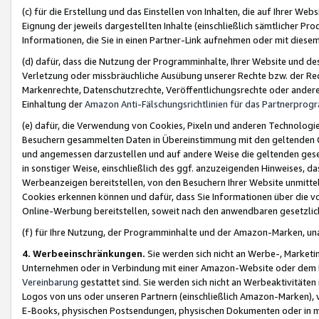
(c) für die Erstellung und das Einstellen von Inhalten, die auf Ihrer We
Eignung der jeweils dargestellten Inhalte (einschließlich sämtlicher 
Informationen, die Sie in einen Partner-Link aufnehmen oder mit diese
(d) dafür, dass die Nutzung der Programminhalte, Ihrer Website und des 
Verletzung oder missbräuchliche Ausübung unserer Rechte bzw. der Recht
Markenrechte, Datenschutzrechte, Veröffentlichungsrechte oder anderer
Einhaltung der
Amazon Anti-Fälschungsrichtlinien für das Partnerpro
(e) dafür, die Verwendung von Cookies, Pixeln und anderen Technologien
Besuchern gesammelten Daten in Übereinstimmung mit den geltenden Ge
und angemessen darzustellen und auf andere Weise die geltenden geset
in sonstiger Weise, einschließlich des ggf. anzuzeigenden Hinweises, d
Werbeanzeigen bereitstellen, von den Besuchern Ihrer Website unmitte
Cookies erkennen können und dafür, dass Sie Informationen über die v
Online-Werbung bereitstellen, soweit nach den anwendbaren gesetzlic
(f) für Ihre Nutzung, der Programminhalte und der Amazon-Marken, u
4. Werbeeinschränkungen.
Sie werden sich nicht an Werbe-, Market
Unternehmen oder in Verbindung mit einer Amazon-Website oder dem Pa
Vereinbarung
gestattet sind. Sie werden sich nicht an Werbeaktivitäten
Logos von uns oder unseren Partnern (einschließlich Amazon-Marken), 
E-Books, physischen Postsendungen, physischen Dokumenten oder in 