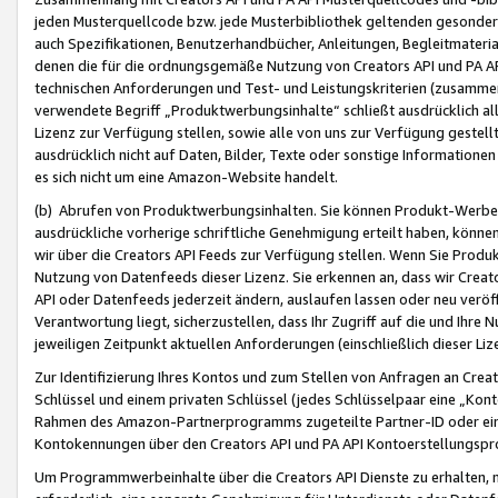
jeden Musterquellcode bzw. jede Musterbibliothek geltenden gesonder
auch Spezifikationen, Benutzerhandbücher, Anleitungen, Begleitmaterial
denen die für die ordnungsgemäße Nutzung von Creators API und PA A
technischen Anforderungen und Test- und Leistungskriterien (zusammen
verwendete Begriff „Produktwerbungsinhalte“ schließt ausdrücklich al
Lizenz zur Verfügung stellen, sowie alle von uns zur Verfügung gestel
ausdrücklich nicht auf Daten, Bilder, Texte oder sonstige Informatione
es sich nicht um eine Amazon-Website handelt.
(b) Abrufen von Produktwerbungsinhalten. Sie können Produkt-Werbein
ausdrückliche vorherige schriftliche Genehmigung erteilt haben, könn
wir über die Creators API Feeds zur Verfügung stellen. Wenn Sie Produk
Nutzung von Datenfeeds dieser Lizenz. Sie erkennen an, dass wir Creat
API oder Datenfeeds jederzeit ändern, auslaufen lassen oder neu veröffe
Verantwortung liegt, sicherzustellen, dass Ihr Zugriff auf die und Ihr
jeweiligen Zeitpunkt aktuellen Anforderungen (einschließlich dieser Liz
Zur Identifizierung Ihres Kontos und zum Stellen von Anfragen an Crea
Schlüssel und einem privaten Schlüssel (jedes Schlüsselpaar eine „Kon
Rahmen des Amazon-Partnerprogramms zugeteilte Partner-ID oder ein
Kontokennungen über den Creators API und PA API Kontoerstellungspro
Um Programmwerbeinhalte über die Creators API Dienste zu erhalten, m