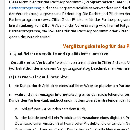
Diese Richtlinien für das Partnerprogramm („
Programmrichtlinien
“)
Partnerprogramm
; in diesen Programmrichtlinien verwendete und durch
der Vereinbarung zugewiesene Bedeutung. Die Rechte und Pflichten de
Partnerprogramm sowie Ziffer 3 der IP-Lizenz für das Partnerprogram
Einschränkung von Ziffer 6 Abs. (a) der Vereinbarung wird hiermit Fol
Partnerprogramm, die IP-Lizenz für das Partnerprogramm oder Ziffer 1
gegen die Vereinbarung.
Vergütungskatalog für das 
1. Qualifizierte Verkäufe und Qualifizierte Umsätze
„
Qualifizierte Verkäufe
“ werden von uns mit den in Ziffer 3 diese
(vorbehaltlich der in diesem Vergütungskatalog beschriebenen Ausnah
(a) Partner- Link auf Ihrer Site
:
i. ein Kunde durch Anklicken eines auf Ihrer Website platzierten Part
ii. während einer einzigen Internetsitzung eines der nachstehend unter (i)
Kunde den Partner-Link anklickt und mit dem zuerst eintretenden der f
A. Ablauf von 24 Stunden seit dem Klick,
B. der Kunde bestellt ein Produkt, mit Ausnahme eines digitalen P
Download einer Amazon Software oder Produkte, die unter dem N
Downloads“, „Amazon Coin“, „Kindle Books“, „Kindle Newspapers“, „