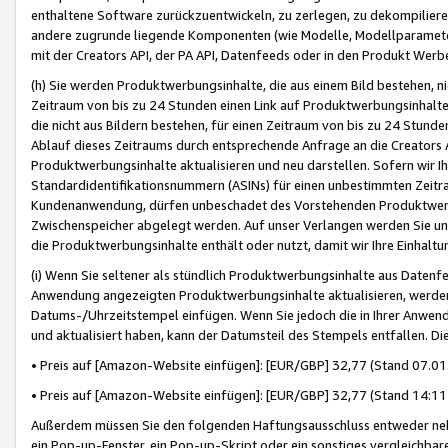
enthaltene Software zurückzuentwickeln, zu zerlegen, zu dekompilier
andere zugrunde liegende Komponenten (wie Modelle, Modellparameter
mit der Creators API, der PA API, Datenfeeds oder in den Produkt Werb
(h) Sie werden Produktwerbungsinhalte, die aus einem Bild bestehen, ni
Zeitraum von bis zu 24 Stunden einen Link auf Produktwerbungsinhalte
die nicht aus Bildern bestehen, für einen Zeitraum von bis zu 24 Stund
Ablauf dieses Zeitraums durch entsprechende Anfrage an die Creators 
Produktwerbungsinhalte aktualisieren und neu darstellen. Sofern wir Ih
Standardidentifikationsnummern (ASINs) für einen unbestimmten Zeitra
Kundenanwendung, dürfen unbeschadet des Vorstehenden Produktwerbu
Zwischenspeicher abgelegt werden. Auf unser Verlangen werden Sie un
die Produktwerbungsinhalte enthält oder nutzt, damit wir Ihre Einhalt
(i) Wenn Sie seltener als stündlich Produktwerbungsinhalte aus Datenfe
Anwendung angezeigten Produktwerbungsinhalte aktualisieren, werden 
Datums-/Uhrzeitstempel einfügen. Wenn Sie jedoch die in Ihrer Anwe
und aktualisiert haben, kann der Datumsteil des Stempels entfallen. Dies
• Preis auf [Amazon-Website einfügen]: [EUR/GBP] 32,77 (Stand 07.01.
• Preis auf [Amazon-Website einfügen]: [EUR/GBP] 32,77 (Stand 14:11 
Außerdem müssen Sie den folgenden Haftungsausschluss entweder neb
ein Pop-up-Fenster, ein Pop-up-Skript oder ein sonstiges vergleichba