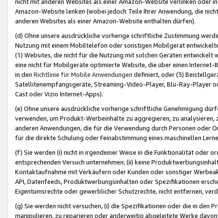
nicht mit anderen Websites als einer Amazon-Website verlinken oder i
Amazon-Website lenken (wobei jedoch Teile Ihrer Anwendung, die nich
anderen Websites als einer Amazon-Website enthalten dürfen).
(d) Ohne unsere ausdrückliche vorherige schriftliche Zustimmung werd
Nutzung mit einem Mobiltelefon oder sonstigen Mobilgerät entwickelt
(1) Websites, die nicht für die Nutzung mit solchen Geräten entwickelt
eine nicht für Mobilgeräte optimierte Website, die über einen Interne
in den
Richtlinie für Mobile Anwendungen
definiert, oder (3) Beistellge
Satellitenempfangsgeräte, Streaming-Video-Player, Blu-Ray-Player ode
Cast oder Vizio Internet-Apps).
(e) Ohne unsere ausdrückliche vorherige schriftliche Genehmigung dürfe
verwenden, um Produkt-Werbeinhalte zu aggregieren, zu analysieren, 
anderen Anwendungen, die für die Verwendung durch Personen oder Or
für die direkte Schulung oder Feinabstimmung eines maschinellen Lern
(f) Sie werden (i) nicht in irgendeiner Weise in die Funktionalität ode
entsprechenden Versuch unternehmen; (ii) keine Produktwerbungsinha
Kontaktaufnahme mit Verkäufern oder Kunden oder sonstiger Werbeaktiv
API, Datenfeeds, Produktwerbungsinhalten oder Spezifikationen erschei
Eigentumsrechte oder gewerblicher Schutzrechte, nicht entfernen, verd
(g) Sie werden nicht versuchen, (i) die Spezifikationen oder die in de
manipulieren, zu reparieren oder anderweitig abgeleitete Werke davon z