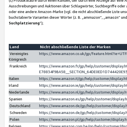
(c) Produktkäufe durch einen Kunden, der durch eine Anzeige auf eine 
Ausschreibungen und Auktionen über Schlagwörter, Suchbegriffe oder 
oder eine andere Amazon-Marke (vgl. die nicht abschließende Liste un
buchstabierte Varianten dieser Wörter (z. B. „ammazon“, „amaozn“ und „
Suchplatzierung
”);
Land
Nicht abschließende Liste der Marken
Vereinigtes
https://www.amazon.co.uk/gp/feature.html?ie=U
Königreich
Frankreich
https://www.amazon.fr/gp/help/customer/displa
E78834F9BA58__SECTION_64DE0ED1D744420E9
Italien
https://www.amazon.it/gp/help/customer/display
Irland
https://www.amazon.ie/gp/help/customer/displa
Niederlande
https://www.amazon.nl/gp/help/customer/display
Spanien
https://www.amazon.es/gp/help/customer/display
Deutschland
https://www.amazon.de/gp/help/customer/displa
Schweden
https://www.amazon.de/gp/help/customer/displa
Polen
https://www.amazon.pl/gp/help/customer/display
Belgien
https://www.amazon.com.be/gp/help/customer/d