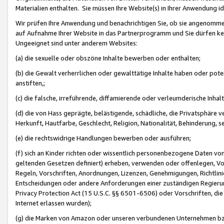
Materialien enthalten. Sie müssen Ihre Website(s) in Ihrer Anwendung ide
Wir prüfen Ihre Anwendung und benachrichtigen Sie, ob sie angenommen
auf Aufnahme Ihrer Website in das Partnerprogramm und Sie dürfen kei
Ungeeignet sind unter anderem Websites:
(a) die sexuelle oder obszöne Inhalte bewerben oder enthalten;
(b) die Gewalt verherrlichen oder gewalttätige Inhalte haben oder pot
anstiften,;
(c) die falsche, irreführende, diffamierende oder verleumderische Inha
(d) die von Hass geprägte, belästigende, schädliche, die Privatsphäre v
Herkunft, Hautfarbe, Geschlecht, Religion, Nationalität, Behinderung, 
(e) die rechtswidrige Handlungen bewerben oder ausführen;
(f) sich an Kinder richten oder wissentlich personenbezogene Daten vo
geltenden Gesetzen definiert) erheben, verwenden oder offenlegen, Vo
Regeln, Vorschriften, Anordnungen, Lizenzen, Genehmigungen, Richtlini
Entscheidungen oder andere Anforderungen einer zuständigen Regierung
Privacy Protection Act (15 U.S.C. §§ 6501-6506) oder Vorschriften, di
Internet erlassen wurden);
(g) die Marken von Amazon oder unseren verbundenen Unternehmen b