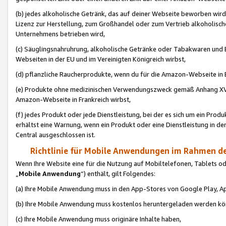
(b) jedes alkoholische Getränk, das auf deiner Webseite beworben wird
Lizenz zur Herstellung, zum Großhandel oder zum Vertrieb alkoholisch
Unternehmens betrieben wird,
(c) Säuglingsnahruhrung, alkoholische Getränke oder Tabakwaren und E
Webseiten in der EU und im Vereinigten Königreich wirbst,
(d) pflanzliche Raucherprodukte, wenn du für die Amazon-Webseite in B
(e) Produkte ohne medizinischen Verwendungszweck gemäß Anhang XVI 
Amazon-Webseite in Frankreich wirbst,
(f) jedes Produkt oder jede Dienstleistung, bei der es sich um ein Prod
erhältst eine Warnung, wenn ein Produkt oder eine Dienstleistung in de
Central ausgeschlossen ist.
Richtlinie für Mobile Anwendungen im Rahmen de
Wenn Ihre Website eine für die Nutzung auf Mobiltelefonen, Tablets 
„
Mobile Anwendung
“) enthält, gilt Folgendes:
(a) Ihre Mobile Anwendung muss in den App-Stores von Google Play, A
(b) Ihre Mobile Anwendung muss kostenlos heruntergeladen werden könn
(c) Ihre Mobile Anwendung muss originäre Inhalte haben,