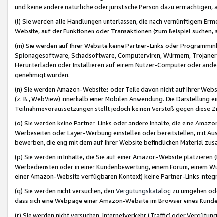
und keine andere natürliche oder juristische Person dazu ermächtigen, a
(l) Sie werden alle Handlungen unterlassen, die nach vernünftigem Erme
Website, auf der Funktionen oder Transaktionen (zum Beispiel suchen, s
(m) Sie werden auf Ihrer Website keine Partner-Links oder Programmin
Spionagesoftware, Schadsoftware, Computerviren, Würmern, Trojaner
Herunterladen oder Installieren auf einem Nutzer-Computer oder ande
genehmigt wurden.
(n) Sie werden Amazon-Websites oder Teile davon nicht auf Ihrer Websi
(z. B., WebView) innerhalb einer Mobilen Anwendung. Die Darstellung ein
Teilnahmevoraussetzungen stellt jedoch keinen Verstoß gegen diese Zif
(o) Sie werden keine Partner-Links oder andere Inhalte, die eine Am
Werbeseiten oder Layer-Werbung einstellen oder bereitstellen, mit Au
bewerben, die eng mit dem auf Ihrer Website befindlichen Material z
(p) Sie werden in Inhalte, die Sie auf einer Amazon-Website platzier
Werbediensten oder in einer Kundenbewertung, einem Forum, einem Wun
einer Amazon-Website verfügbaren Kontext) keine Partner-Links integr
(q) Sie werden nicht versuchen, den
Vergütungskatalog
zu umgehen oder
dass sich eine Webpage einer Amazon-Website im Browser eines Kunden 
(r) Sie werden nicht versuchen, Internetverkehr (Traffic) oder Vergü