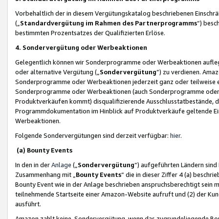
Vorbehaltlich der in diesem Vergütungskatalog beschriebenen Einschr
(„
Standardvergütung im Rahmen des Partnerprogramms
“) besc
bestimmten Prozentsatzes der Qualifizierten Erlöse.
4. Sondervergütung oder Werbeaktionen
Gelegentlich können wir Sonderprogramme oder Werbeaktionen auflegen,
oder alternative Vergütung („
Sondervergütung
”) zu verdienen. Amazo
Sonderprogramme oder Werbeaktionen jederzeit ganz oder teilweise einz
Sonderprogramme oder Werbeaktionen (auch Sonderprogramme oder We
Produktverkäufen kommt) disqualifizierende Ausschlusstatbestände, di
Programmdokumentation im Hinblick auf Produktverkäufe geltende E
Werbeaktionen.
Folgende Sondervergütungen sind derzeit verfügbar:
hier
.
(a) Bounty Events
In den in der
Anlage
(„
Sondervergütung
“) aufgeführten Ländern sind
Zusammenhang mit „
Bounty Events
“ die in dieser Ziffer 4 (a) besch
Bounty Event wie in der Anlage beschrieben anspruchsberechtigt sein mu
teilnehmende Startseite einer Amazon-Website aufruft und (2) der Kun
ausführt.
Amazon zahlt keine Sondervergütung, wenn das zugrundeliegende Boun