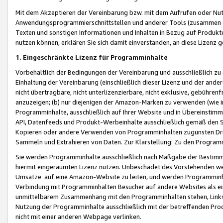
Mit dem Akzeptieren der Vereinbarung bzw. mit dem Aufrufen oder Nutz
Anwendungsprogrammierschnittstellen und anderer Tools (zusammen die
Texten und sonstigen Informationen und Inhalten in Bezug auf Produkte
nutzen können, erklären Sie sich damit einverstanden, an diese Lizenz 
1. Eingeschränkte Lizenz für Programminhalte
Vorbehaltlich der Bedingungen der Vereinbarung und ausschließlich z
Einhaltung der Vereinbarung (einschließlich dieser Lizenz und der ande
nicht übertragbare, nicht unterlizenzierbare, nicht exklusive, gebühren
anzuzeigen; (b) nur diejenigen der Amazon-Marken zu verwenden (wie in 
Programminhalte, ausschließlich auf Ihrer Website und in Übereinstimmu
API, Datenfeeds und Produkt-Werbeinhalte ausschließlich gemäß den Spe
Kopieren oder andere Verwenden von Programminhalten zugunsten Dri
Sammeln und Extrahieren von Daten. Zur Klarstellung: Zu den Program
Sie werden Programminhalte ausschließlich nach Maßgabe der Besti
hiermit eingeräumten Lizenz nutzen. Unbeschadet des Vorstehenden we
Umsätze auf eine Amazon-Website zu leiten, und werden Programminhal
Verbindung mit Programminhalten Besucher auf andere Websites als ein
unmittelbarem Zusammenhang mit den Programminhalten stehen, Links z
Nutzung der Programminhalte ausschließlich mit der betreffenden Pr
nicht mit einer anderen Webpage verlinken.