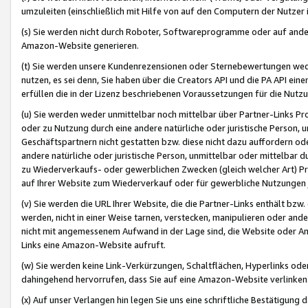
umzuleiten (einschließlich mit Hilfe von auf den Computern der Nutzer i
(s) Sie werden nicht durch Roboter, Softwareprogramme oder auf andere
Amazon-Website generieren.
(t) Sie werden unsere Kundenrezensionen oder Sternebewertungen wed
nutzen, es sei denn, Sie haben über die Creators API und die PA API e
erfüllen die in der Lizenz beschriebenen Voraussetzungen für die Nutzu
(u) Sie werden weder unmittelbar noch mittelbar über Partner-Links P
oder zu Nutzung durch eine andere natürliche oder juristische Person,
Geschäftspartnern nicht gestatten bzw. diese nicht dazu auffordern od
andere natürliche oder juristische Person, unmittelbar oder mittelbar
zu Wiederverkaufs- oder gewerblichen Zwecken (gleich welcher Art) 
auf Ihrer Website zum Wiederverkauf oder für gewerbliche Nutzungen 
(v) Sie werden die URL Ihrer Website, die die Partner-Links enthält b
werden, nicht in einer Weise tarnen, verstecken, manipulieren oder and
nicht mit angemessenem Aufwand in der Lage sind, die Website oder A
Links eine Amazon-Website aufruft.
(w) Sie werden keine Link-Verkürzungen, Schaltflächen, Hyperlinks ode
dahingehend hervorrufen, dass Sie auf eine Amazon-Website verlinken
(x) Auf unser Verlangen hin legen Sie uns eine schriftliche Bestätigung