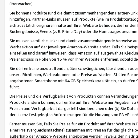
überwachen).
Sie können Produkte (und die damit zusammenhängenden Partner-Links)
hinzufügen. Partner-Links müssen auf Produkte (wie im Produktkatalog de
sich zusätzlich originäre Inhalte auf Ihrer Website befinden, die für 
Suchergebnisse, Events (z. B. Prime Day) oder die Homepages bestimmte
Sie müssen sämtliche Links und damit zusammenhängende Verweise auf z
Werbeaktion auf der jeweiligen Amazon-Website endet. Falls Sie beisp
einstellen und darauf hinweisen, dass Amazon auf ausgewählte Kleidun
Preisnachlass in Höhe von 15 % von Ihrer Website entfernen, sobald di
Sie dürfen keine unzutreffenden, überschwänglichen, täuschenden od
unsere Richtlinien, Werbeaktionen oder Preise aufstellen. Stellen Sie 
angebotenen Smartphone mit 64 GB Speicherkapazität ein, so dürfen S
führt.
Die Preise und die Verfügbarkeit von Produkten können Veränderungen 
Produkte ändern können, dürfen Sie auf Ihrer Website nur Angaben zu P
Preisen und Verfügbarkeit dargestellt sind bedienen oder (b) Sie Daten
der Lizenz festgelegten Anforderungen für die Nutzung von PA API einh
Ferner müssen Sie, falls Sie Preise für ein Produkt auf Ihrer Website in 
einer Preisvergleichsmaschine) zusammen mit Preisen für das gleiche o
außerhalb der Amazon-Website angeboten werden, jeweils den niedrigst