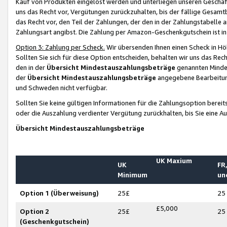
Kauf von Produkten eingelöst werden und unterliegen unseren Geschäf
uns das Recht vor, Vergütungen zurückzuhalten, bis der fällige Gesamt
das Recht vor, den Teil der Zahlungen, der den in der Zahlungstabelle 
Zahlungsart angibst. Die Zahlung per Amazon-Geschenkgutschein ist in
Option 3: Zahlung per Scheck.
Wir übersenden Ihnen einen Scheck in Höh
Sollten Sie sich für diese Option entscheiden, behalten wir uns das Rec
den in der
Übersicht Mindestauszahlungsbeträge
genannten Mindest
der
Übersicht Mindestauszahlungsbeträge
angegebene Bearbeitung
und Schweden nicht verfügbar.
Sollten Sie keine gültigen Informationen für die Zahlungsoption bereit
oder die Auszahlung verdienter Vergütung zurückhalten, bis Sie eine A
Übersicht Mindestauszahlungsbeträge
UK Maxium
UK
FR,
Minimum
un
Option 1 (Überweisung)
25£
25
£5,000
Option 2
25£
25
(Geschenkgutschein)