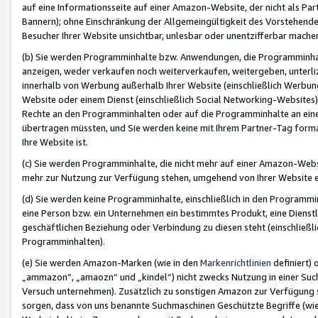
auf eine Informationsseite auf einer Amazon-Website, der nicht als Part
Bannern); ohne Einschränkung der Allgemeingültigkeit des Vorstehende
Besucher Ihrer Website unsichtbar, unlesbar oder unentzifferbar mache
(b) Sie werden Programminhalte bzw. Anwendungen, die Programminhalt
anzeigen, weder verkaufen noch weiterverkaufen, weitergeben, unterli
innerhalb von Werbung außerhalb Ihrer Website (einschließlich Werbun
Website oder einem Dienst (einschließlich Social Networking-Website
Rechte an den Programminhalten oder auf die Programminhalte an eine a
übertragen müssten, und Sie werden keine mit Ihrem Partner-Tag formati
Ihre Website ist.
(c) Sie werden Programminhalte, die nicht mehr auf einer Amazon-Websit
mehr zur Nutzung zur Verfügung stehen, umgehend von Ihrer Website e
(d) Sie werden keine Programminhalte, einschließlich in den Programmin
eine Person bzw. ein Unternehmen ein bestimmtes Produkt, eine Dienstle
geschäftlichen Beziehung oder Verbindung zu diesen steht (einschließli
Programminhalten).
(e) Sie werden Amazon-Marken (wie in den
Markenrichtlinien
definiert) 
„ammazon“, „amaozn“ und „kindel“) nicht zwecks Nutzung in einer Suc
Versuch unternehmen). Zusätzlich zu sonstigen Amazon zur Verfügung 
sorgen, dass von uns benannte Suchmaschinen Geschützte Begriffe (wie 