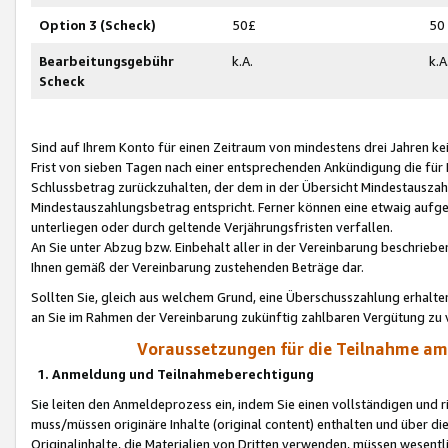
Option 3 (Scheck)
50£
50
Bearbeitungsgebühr
k.A.
k.A
Scheck
Sind auf Ihrem Konto für einen Zeitraum von mindestens drei Jahren kein
Frist von sieben Tagen nach einer entsprechenden Ankündigung die für
Schlussbetrag zurückzuhalten, der dem in der Übersicht Mindestausz
Mindestauszahlungsbetrag entspricht. Ferner können eine etwaig aufg
unterliegen oder durch geltende Verjährungsfristen verfallen.
An Sie unter Abzug bzw. Einbehalt aller in der Vereinbarung beschrieb
Ihnen gemäß der Vereinbarung zustehenden Beträge dar.
Sollten Sie, gleich aus welchem Grund, eine Überschusszahlung erhalte
an Sie im Rahmen der Vereinbarung zukünftig zahlbaren Vergütung zu 
Voraussetzungen für die Teilnahme a
1. Anmeldung und Teilnahmeberechtigung
Sie leiten den Anmeldeprozess ein, indem Sie einen vollständigen und 
muss/müssen originäre Inhalte (original content) enthalten und über d
Originalinhalte, die Materialien von Dritten verwenden, müssen wese