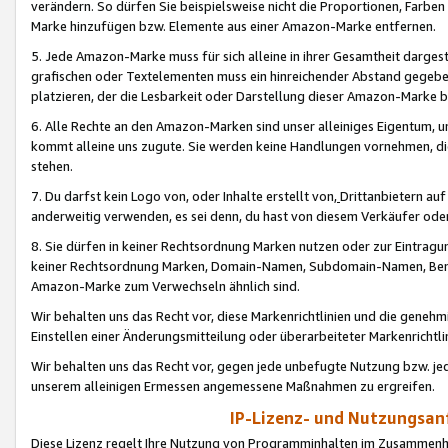
verändern. So dürfen Sie beispielsweise nicht die Proportionen, Farb
Marke hinzufügen bzw. Elemente aus einer Amazon-Marke entfernen.
5. Jede Amazon-Marke muss für sich alleine in ihrer Gesamtheit darge
grafischen oder Textelementen muss ein hinreichender Abstand gegebe
platzieren, der die Lesbarkeit oder Darstellung dieser Amazon-Marke b
6. Alle Rechte an den Amazon-Marken sind unser alleiniges Eigentum, 
kommt alleine uns zugute. Sie werden keine Handlungen vornehmen, 
stehen.
7. Du darfst kein Logo von, oder Inhalte erstellt von,
Drittanbietern au
anderweitig verwenden, es sei denn, du hast von diesem Verkäufer oder
8. Sie dürfen in keiner Rechtsordnung Marken nutzen oder zur Eintragu
keiner Rechtsordnung Marken, Domain-Namen, Subdomain-Namen, Benu
Amazon-Marke zum Verwechseln ähnlich sind.
Wir behalten uns das Recht vor, diese Markenrichtlinien und die gene
Einstellen einer Änderungsmitteilung oder überarbeiteter Markenricht
Wir behalten uns das Recht vor, gegen jede unbefugte Nutzung bzw. jede 
unserem alleinigen Ermessen angemessene Maßnahmen zu ergreifen.
IP-Lizenz- und Nutzungsan
Diese Lizenz regelt Ihre Nutzung von Programminhalten im Zusammen