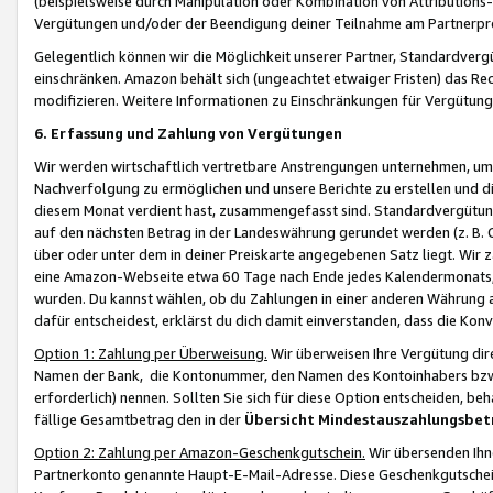
(beispielsweise durch Manipulation oder Kombination von Attributions-
Vergütungen und/oder der Beendigung deiner Teilnahme am Partnerp
Gelegentlich können wir die Möglichkeit unserer Partner, Standardv
einschränken. Amazon behält sich (ungeachtet etwaiger Fristen) das Re
modifizieren. Weitere Informationen zu Einschränkungen für Vergütung
6. Erfassung und Zahlung von Vergütungen
Wir werden wirtschaftlich vertretbare Anstrengungen unternehmen, um 
Nachverfolgung zu ermöglichen und unsere Berichte zu erstellen und di
diesem Monat verdient hast, zusammengefasst sind. Standardvergütung
auf den nächsten Betrag in der Landeswährung gerundet werden (z. B. C
über oder unter dem in deiner Preiskarte angegebenen Satz liegt. Wir
eine Amazon-Webseite etwa 60 Tage nach Ende jedes Kalendermonats, i
wurden. Du kannst wählen, ob du Zahlungen in einer anderen Währung
dafür entscheidest, erklärst du dich damit einverstanden, dass die K
Option 1: Zahlung per Überweisung.
Wir überweisen Ihre Vergütung dir
Namen der Bank, die Kontonummer, den Namen des Kontoinhabers bzw. a
erforderlich) nennen. Sollten Sie sich für diese Option entscheiden, be
fällige Gesamtbetrag den in der
Übersicht Mindestauszahlungsbet
Option 2: Zahlung per Amazon-Geschenkgutschein.
Wir übersenden Ihne
Partnerkonto genannte Haupt-E-Mail-Adresse. Diese Geschenkgutschei