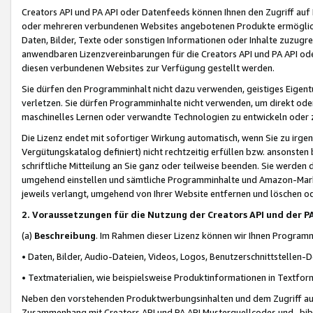
Creators API und PA API oder Datenfeeds können Ihnen den Zugriff auf D
oder mehreren verbundenen Websites angebotenen Produkte ermögliche
Daten, Bilder, Texte oder sonstigen Informationen oder Inhalte zuzugre
anwendbaren Lizenzvereinbarungen für die Creators API und PA API od
diesen verbundenen Websites zur Verfügung gestellt werden.
Sie dürfen den Programminhalt nicht dazu verwenden, geistiges Eigent
verletzen. Sie dürfen Programminhalte nicht verwenden, um direkt ode
maschinelles Lernen oder verwandte Technologien zu entwickeln oder zu
Die Lizenz endet mit sofortiger Wirkung automatisch, wenn Sie zu irg
Vergütungskatalog definiert) nicht rechtzeitig erfüllen bzw. ansonsten
schriftliche Mitteilung an Sie ganz oder teilweise beenden. Sie werden
umgehend einstellen und sämtliche Programminhalte und Amazon-Marke
jeweils verlangt, umgehend von Ihrer Website entfernen und löschen od
2. Voraussetzungen für die Nutzung der Creators API und der P
(a)
Beschreibung
. Im Rahmen dieser Lizenz können wir Ihnen Programmi
• Daten, Bilder, Audio-Dateien, Videos, Logos, Benutzerschnittstellen-
• Textmaterialien, wie beispielsweise Produktinformationen in Textfor
Neben den vorstehenden Produktwerbungsinhalten und dem Zugriff auf 
Zusammenhang mit Creators API und PA API Musterquellcodes und -bibli