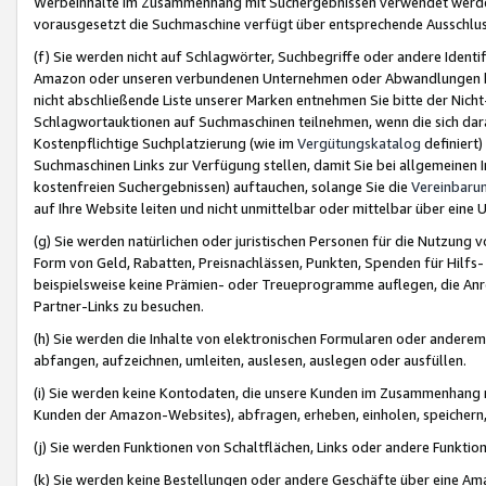
Werbeinhalte im Zusammenhang mit Suchergebnissen verwendet werden,
vorausgesetzt die Suchmaschine verfügt über entsprechende Ausschlu
(f) Sie werden nicht auf Schlagwörter, Suchbegriffe oder andere Ident
Amazon oder unseren verbundenen Unternehmen oder Abwandlungen bzw
nicht abschließende Liste unserer Marken entnehmen Sie bitte der Nich
Schlagwortauktionen auf Suchmaschinen teilnehmen, wenn die sich da
Kostenpflichtige Suchplatzierung (wie im
Vergütungskatalog
definiert
Suchmaschinen Links zur Verfügung stellen, damit Sie bei allgemeinen I
kostenfreien Suchergebnissen) auftauchen, solange Sie die
Vereinbaru
auf Ihre Website leiten und nicht unmittelbar oder mittelbar über eine
(g) Sie werden natürlichen oder juristischen Personen für die Nutzung 
Form von Geld, Rabatten, Preisnachlässen, Punkten, Spenden für Hilfs
beispielsweise keine Prämien- oder Treueprogramme auflegen, die Anrei
Partner-Links zu besuchen.
(h) Sie werden die Inhalte von elektronischen Formularen oder anderem M
abfangen, aufzeichnen, umleiten, auslesen, auslegen oder ausfüllen.
(i) Sie werden keine Kontodaten, die unsere Kunden im Zusammenhang 
Kunden der Amazon-Websites), abfragen, erheben, einholen, speichern,
(j) Sie werden Funktionen von Schaltflächen, Links oder andere Funkti
(k) Sie werden keine Bestellungen oder andere Geschäfte über eine Ama