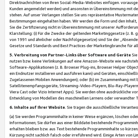
Direktnachrichten von Ihren Social-Media-Websites einfügen. vorausg
Kunden angemeldet werden) und ansonsten in Übereinstimmung mit der
stehen. Auf unser Verlangen stellen Sie uns repräsentative Mustermater
Bestimmungen eingehalten haben. Wir werden die Form und den Inhalt, di
Sie die Zertifizierung nicht in Übereinstimmung mit unserer Aufforderu
Klarstellung: (i) Für die Zwecke der geltenden Marketinggesetze (z. 
von 1991 und ähnlicher oder Nachfolgegesetze) sind Sie der „Absender“ j
Gesetze und Standards und Best Practices der Marketingbranche für 
5. Verbreitung von Partner-Links über Software und Geräte
Sie
nutzen bzw. keine Verlinkungen auf eine Amazon-Website wie nachsteh
Software-Applikationen (z. B. Browser Plug-ins, Browser Helper Objec
ein Endnutzer installieren und ausführen kann) und Geräten, einschlie
Zugelassenen Mobilen Anwendungen); oder (b) im Zusammenhang mit bzw.
Satellitenempfangsgeräte, Streaming-Video-Playern, Blu-Ray-Playern 
Viera Cast oder Vizio Internet Apps). Sie werden ohne ausdrückliche v
Entwicklung von Modellen des maschinellen Lernens oder verwandter 
6. Inhalte auf Ihrer Website
. Sie tragen die ausschließliche Verantwo
(a) Sie werden Programminhalte in keiner Weise ergänzen, löschen oder
Informationen; Sie dürfen aus einer Bilddatei bestehende Programminhal
erhalten bleiben bzw. aus Text bestehende Programminhalte so kürzen, 
Kürzung nicht sachlich falsch oder irreführend wird. Einige Arten von L