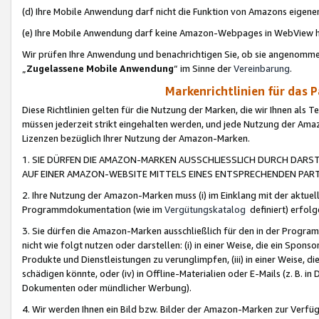
(d) Ihre Mobile Anwendung darf nicht die Funktion von Amazons eige
(e) Ihre Mobile Anwendung darf keine Amazon-Webpages in WebView 
Wir prüfen Ihre Anwendung und benachrichtigen Sie, ob sie angenomm
„
Zugelassene Mobile Anwendung
“ im Sinne der
Vereinbarung
.
Markenrichtlinien für das 
Diese Richtlinien gelten für die Nutzung der Marken, die wir Ihnen als 
müssen jederzeit strikt eingehalten werden, und jede Nutzung der Ama
Lizenzen bezüglich Ihrer Nutzung der Amazon-Marken.
1. SIE DÜRFEN DIE AMAZON-MARKEN AUSSCHLIESSLICH DURCH DARS
AUF EINER AMAZON-WEBSITE MITTELS EINES ENTSPRECHENDEN PART
2. Ihre Nutzung der Amazon-Marken muss (i) im Einklang mit der aktuells
Programmdokumentation (wie im
Vergütungskatalog
definiert) erfolg
3. Sie dürfen die Amazon-Marken ausschließlich für den in der Progr
nicht wie folgt nutzen oder darstellen: (i) in einer Weise, die ein Spo
Produkte und Dienstleistungen zu verunglimpfen, (iii) in einer Weise
schädigen könnte, oder (iv) in Offline-Materialien oder E-Mails (z. B.
Dokumenten oder mündlicher Werbung).
4. Wir werden Ihnen ein Bild bzw. Bilder der Amazon-Marken zur Verfüg