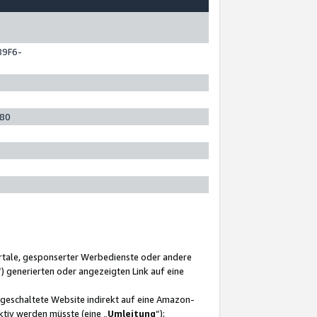
89F6-
280
ortale, gesponserter Werbedienste oder andere
“) generierten oder angezeigten Link auf eine
ngeschaltete Website indirekt auf eine Amazon-
ktiv werden müsste (eine „
Umleitung
“);