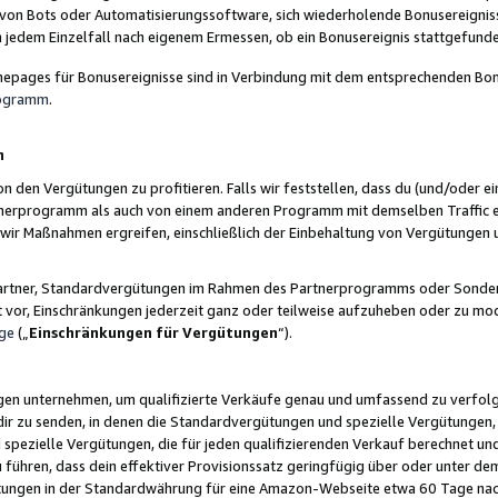
 von Bots oder Automatisierungssoftware, sich wiederholende Bonusereignisse
n jedem Einzelfall nach eigenem Ermessen, ob ein Bonusereignis stattgefund
epages für Bonusereignisse sind in Verbindung mit dem entsprechenden Bonu
rogramm
.
n
den Vergütungen zu profitieren. Falls wir feststellen, dass du (und/oder ein
erprogramm als auch von einem anderen Programm mit demselben Traffic ei
n wir Maßnahmen ergreifen, einschließlich der Einbehaltung von Vergütunge
r Partner, Standardvergütungen im Rahmen des Partnerprogramms oder Sonde
ht vor, Einschränkungen jederzeit ganz oder teilweise aufzuheben oder zu mod
ge
(„
Einschränkungen für Vergütungen
“).
ngen unternehmen, um qualifizierte Verkäufe genau und umfassend zu verfol
dir zu senden, in denen die Standardvergütungen und spezielle Vergütungen, 
pezielle Vergütungen, die für jeden qualifizierenden Verkauf berechnet un
 führen, dass dein effektiver Provisionssatz geringfügig über oder unter dem
ungen in der Standardwährung für eine Amazon-Webseite etwa 60 Tage nach