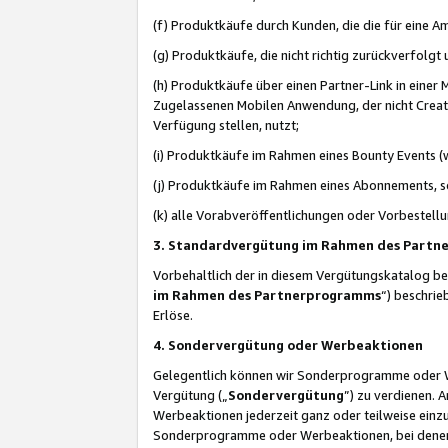
(f) Produktkäufe durch Kunden, die die für eine
(g) Produktkäufe, die nicht richtig zurückverfolg
(h) Produktkäufe über einen Partner-Link in einer
Zugelassenen Mobilen Anwendung, der nicht Creator
Verfügung stellen, nutzt;
(i) Produktkäufe im Rahmen eines Bounty Events (w
(j) Produktkäufe im Rahmen eines Abonnements, so
(k) alle Vorabveröffentlichungen oder Vorbestellu
3. Standardvergütung im Rahmen des Part
Vorbehaltlich der in diesem Vergütungskatalog b
im Rahmen des Partnerprogramms
“) beschri
Erlöse.
4. Sondervergütung oder Werbeaktionen
Gelegentlich können wir Sonderprogramme oder Wer
Vergütung („
Sondervergütung
”) zu verdienen. 
Werbeaktionen jederzeit ganz oder teilweise einz
Sonderprogramme oder Werbeaktionen, bei denen e