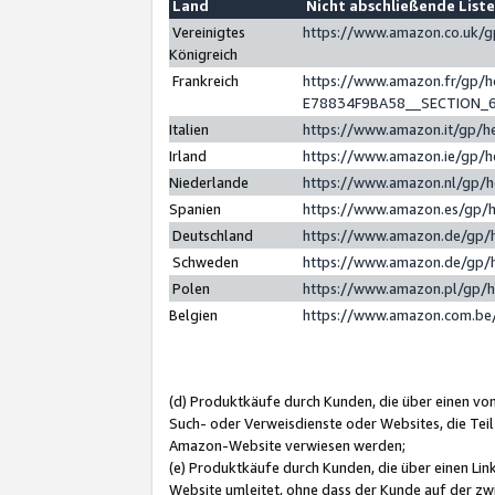
Land
Nicht abschließende List
Vereinigtes
https://www.amazon.co.uk/
Königreich
Frankreich
https://www.amazon.fr/gp/
E78834F9BA58__SECTION_
Italien
https://www.amazon.it/gp/h
Irland
https://www.amazon.ie/gp/
Niederlande
https://www.amazon.nl/gp/
Spanien
https://www.amazon.es/gp/
Deutschland
https://www.amazon.de/gp/
Schweden
https://www.amazon.de/gp/
Polen
https://www.amazon.pl/gp/
Belgien
https://www.amazon.com.be
(d) Produktkäufe durch Kunden, die über einen vo
Such- oder Verweisdienste oder Websites, die Teil
Amazon-Website verwiesen werden;
(e) Produktkäufe durch Kunden, die über einen Li
Website umleitet, ohne dass der Kunde auf der zw