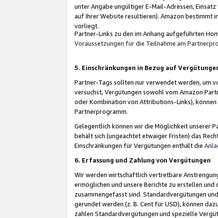
unter Angabe ungültiger E-Mail-Adressen, Einsatz
auf Ihrer Website resultieren). Amazon bestimmt i
vorliegt.
Partner-Links zu den im Anhang aufgeführten Hom
Voraussetzungen für die Teilnahme am Partnerp
5. Einschränkungen in Bezug auf Vergütunge
Partner-Tags sollten nur verwendet werden, um von 
versuchst, Vergütungen sowohl vom Amazon Partn
oder Kombination von Attributions-Links), könne
Partnerprogramm.
Gelegentlich können wir die Möglichkeit unsere
behält sich (ungeachtet etwaiger Fristen) das Rec
Einschränkungen für Vergütungen enthält die
Anla
6. Erfassung und Zahlung von Vergütungen
Wir werden wirtschaftlich vertretbare Anstrengu
ermöglichen und unsere Berichte zu erstellen und 
zusammengefasst sind. Standardvergütungen und s
gerundet werden (z. B. Cent für USD), können dazu
zahlen Standardvergütungen und spezielle Vergüt