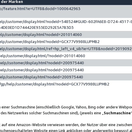
e der Marken
gp/feature.html?ie=UTF8&docId=1000642963
help/customer/display.html?nodeId=548524#GUID-602FA6E8-D724-4317-
64DE0ED1D744420E933ED292E5A7B3D3
elp/customer/display.html?nodeId=201014060
help/customer/display.html?nodeId=GCX77V9988LUPMB2
help/customer/display.html/ref=hp_left_v4_sib?ie=UTF8&nodeId=201909
help/customer/display.html/?nodeId=201014060
help/customer/display.html?nodeId=200975440
help/customer/display.html?nodeId=200975440
help/customer/display.html?nodeId=200975440
/gp/help/customer/display.html?nodeId=GCX77V9988LUPMB2
n einer Suchmaschine (einschließlich Google, Yahoo, Bing oder andere Webp
 des Netzwerkes solcher Suchmaschinen sind), (jeweils eine „
Suchmaschine
nk auf eine Amazon-Website verwiesen werden, der Nutzer über eine zwische
ischengeschalteten Website einen Link anklicken oder anderweitig bewusst a