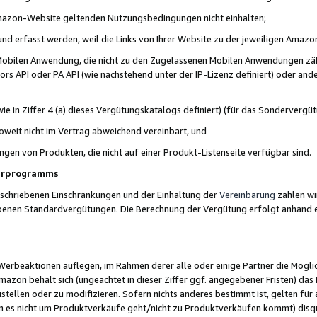
 Amazon-Website geltenden Nutzungsbedingungen nicht einhalten;
t und erfasst werden, weil die Links von Ihrer Website zu der jeweiligen Am
 Mobilen Anwendung, die nicht zu den Zugelassenen Mobilen Anwendungen zählt
s API oder PA API (wie nachstehend unter der IP-Lizenz definiert) oder ander
ie in Ziffer 4 (a) dieses Vergütungskatalogs definiert) (für das Sonderverg
weit nicht im Vertrag abweichend vereinbart, und
ngen von Produkten, die nicht auf einer Produkt-Listenseite verfügbar sind.
nerprogramms
eschriebenen Einschränkungen und der Einhaltung der
Vereinbarung
zahlen wir
ebenen Standardvergütungen. Die Berechnung der Vergütung erfolgt anhand e
beaktionen auflegen, im Rahmen derer alle oder einige Partner die Möglichk
Amazon behält sich (ungeachtet in dieser Ziffer ggf. angegebener Fristen) d
ustellen oder zu modifizieren. Sofern nichts anderes bestimmt ist, gelten 
s nicht um Produktverkäufe geht/nicht zu Produktverkäufen kommt) disqua