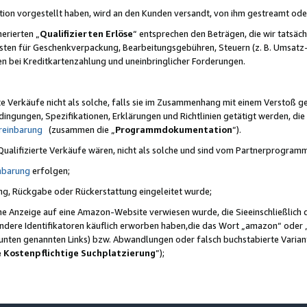
ktion vorgestellt haben, wird an den Kunden versandt, von ihm gestreamt od
erierten „
Qualifizierten Erlöse
“ entsprechen den Beträgen, die wir tatsäch
sten für Geschenkverpackung, Bearbeitungsgebühren, Steuern (z. B. Umsatz-
en bei Kreditkartenzahlung und uneinbringlicher Forderungen.
e Verkäufe nicht als solche, falls sie im Zusammenhang mit einem Verstoß 
ungen, Spezifikationen, Erklärungen und Richtlinien getätigt werden, die 
reinbarung
(zusammen die „
Programmdokumentation
“).
 Qualifizierte Verkäufe wären, nicht als solche und sind vom Partnerprogra
nbarung
erfolgen;
ung, Rückgabe oder Rückerstattung eingeleitet wurde;
ine Anzeige auf eine Amazon-Website verwiesen wurde, die Sieeinschließlich
ndere Identifikatoren käuflich erworben haben,die das Wort „amazon“ oder 
e unten genannten Links) bzw. Abwandlungen oder falsch buchstabierte Varia
e Kostenpflichtige Suchplatzierung
”);