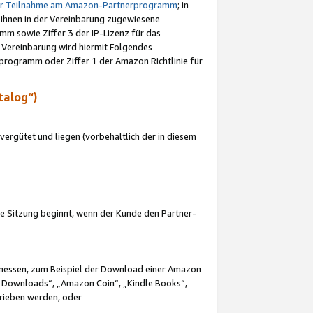
ur Teilnahme am Amazon-Partnerprogramm
; in
 ihnen in der Vereinbarung zugewiesene
m sowie Ziffer 3 der IP-Lizenz für das
 Vereinbarung wird hiermit Folgendes
programm oder Ziffer 1 der Amazon Richtlinie für
talog“)
ergütet und liegen (vorbehaltlich der in diesem
i die Sitzung beginnt, wenn der Kunde den Partner-
Ermessen, zum Beispiel der Download einer Amazon
 Downloads“, „Amazon Coin“, „Kindle Books“,
trieben werden, oder