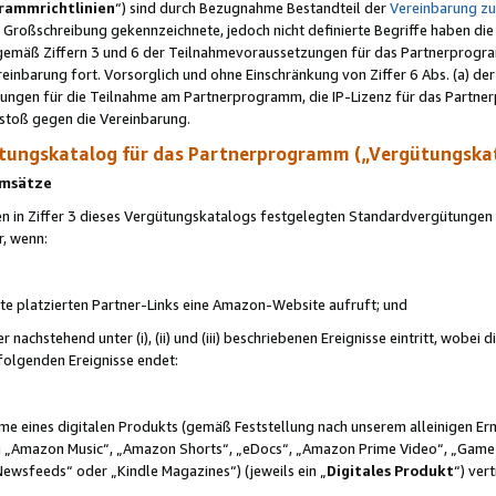
rammrichtlinien
“) sind durch Bezugnahme Bestandteil der
Vereinbarung z
Großschreibung gekennzeichnete, jedoch nicht definierte Begriffe haben die
 gemäß Ziffern 3 und 6 der Teilnahmevoraussetzungen für das Partnerprogram
nbarung fort. Vorsorglich und ohne Einschränkung von Ziffer 6 Abs. (a) der
ungen für die Teilnahme am Partnerprogramm, die IP-Lizenz für das Partner
rstoß gegen die Vereinbarung.
ungskatalog für das Partnerprogramm („Vergütungska
 Umsätze
n in Ziffer 3 dieses Vergütungskatalogs festgelegten Standardvergütungen v
r, wenn:
ite platzierten Partner-Links eine Amazon-Website aufruft; und
r nachstehend unter (i), (ii) und (iii) beschriebenen Ereignisse eintritt, wobe
 folgenden Ereignisse endet:
hme eines digitalen Produkts (gemäß Feststellung nach unserem alleinigen 
 „Amazon Music“, „Amazon Shorts“, „eDocs“, „Amazon Prime Video“, „Game
Newsfeeds“ oder „Kindle Magazines“) (jeweils ein „
Digitales Produkt
“) ver