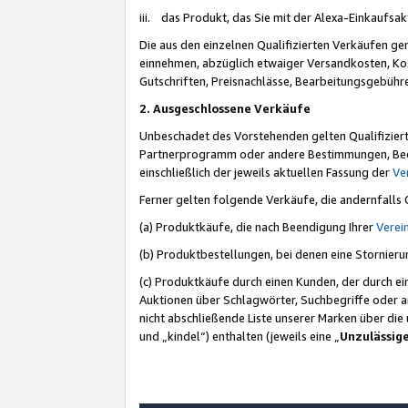
iii. das Produkt, das Sie mit der Alexa-Einkaufsa
Die aus den einzelnen Qualifizierten Verkäufen gen
einnehmen, abzüglich etwaiger Versandkosten, Ko
Gutschriften, Preisnachlässe, Bearbeitungsgebühr
2. Ausgeschlossene Verkäufe
Unbeschadet des Vorstehenden gelten Qualifiziert
Partnerprogramm oder andere Bestimmungen, Beding
einschließlich der jeweils aktuellen Fassung der
Ve
Ferner gelten folgende Verkäufe, die andernfalls
(a) Produktkäufe, die nach Beendigung Ihrer
Verei
(b) Produktbestellungen, bei denen eine Stornier
(c) Produktkäufe durch einen Kunden, der durch e
Auktionen über Schlagwörter, Suchbegriffe oder a
nicht abschließende Liste unserer Marken über di
und „kindel“) enthalten (jeweils eine „
Unzulässig