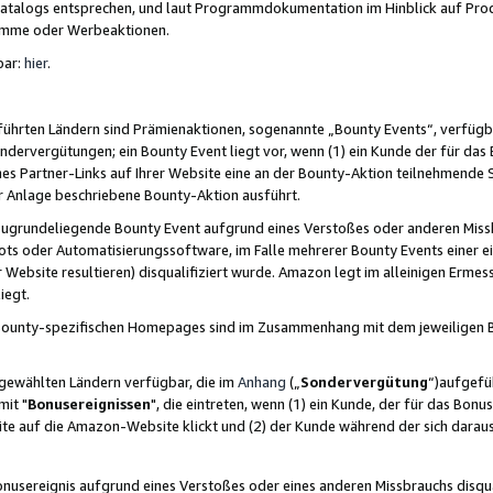
skatalogs entsprechen, und laut Programmdokumentation im Hinblick auf Pr
amme oder Werbeaktionen.
bar:
hier
.
führten Ländern sind Prämienaktionen, sogenannte „Bounty Events“, verfügb
Sondervergütungen; ein Bounty Event liegt vor, wenn (1) ein Kunde der für da
nes Partner-Links auf Ihrer Website eine an der Bounty-Aktion teilnehmende 
er Anlage beschriebene Bounty-Aktion ausführt.
ugrundeliegende Bounty Event aufgrund eines Verstoßes oder anderen Miss
ots oder Automatisierungssoftware, im Falle mehrerer Bounty Events einer e
r Website resultieren) disqualifiziert wurde. Amazon legt im alleinigen Ermess
iegt.
n Bounty-spezifischen Homepages sind im Zusammenhang mit dem jeweiligen
sgewählten Ländern verfügbar, die im
Anhang
(„
Sondervergütung
“)aufgefüh
it "
Bonusereignissen
", die eintreten, wenn (1) ein Kunde, der für das Bon
bsite auf die Amazon-Website klickt und (2) der Kunde während der sich dar
usereignis aufgrund eines Verstoßes oder eines anderen Missbrauchs disqua