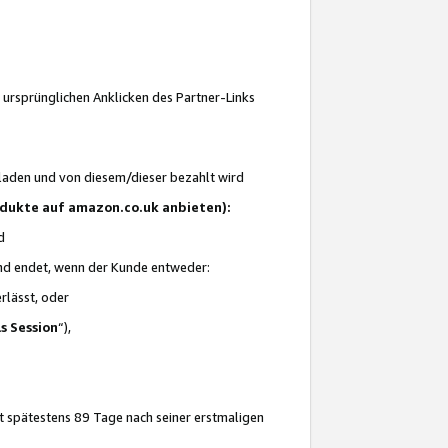
 ursprünglichen Anklicken des Partner-Links
laden und von diesem/dieser bezahlt wird
rodukte auf amazon.co.uk anbieten):
d
 und endet, wenn der Kunde entweder:
erlässt, oder
ls Session
“),
t spätestens 89 Tage nach seiner erstmaligen