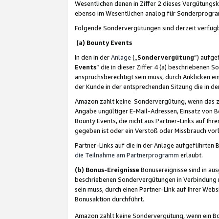
Wesentlichen denen in Ziffer 2 dieses Vergütung
ebenso im Wesentlichen analog für Sonderprogr
Folgende Sondervergütungen sind derzeit verfüg
(a) Bounty Events
In den in der
Anlage
(„
Sondervergütung
“) aufge
Events
“ die in dieser Ziffer 4 (a) beschriebenen 
anspruchsberechtigt sein muss, durch Anklicken ei
der Kunde in der entsprechenden Sitzung die in d
Amazon zahlt keine Sondervergütung, wenn das z
Angabe ungültiger E-Mail-Adressen, Einsatz von B
Bounty Events, die nicht aus Partner-Links auf Ihre
gegeben ist oder ein Verstoß oder Missbrauch vorl
Partner-Links auf die in der Anlage aufgeführte
die Teilnahme am Partnerprogramm
erlaubt.
(b) Bonus-Ereignisse
Bonusereignisse sind in au
beschriebenen Sondervergütungen in Verbindung m
sein muss, durch einen Partner-Link auf Ihrer We
Bonusaktion durchführt.
Amazon zahlt keine Sondervergütung, wenn ein Bon