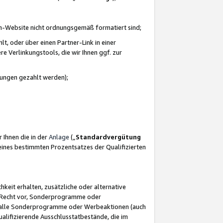
azon-Website nicht ordnungsgemäß formatiert sind;
, oder über einen Partner-Link in einer
e Verlinkungstools, die wir Ihnen ggf. zur
ütungen gezahlt werden);
 Ihnen die in der
Anlage
(„
Standardvergütung
ines bestimmten Prozentsatzes der Qualifizierten
eit erhalten, zusätzliche oder alternative
as Recht vor, Sonderprogramme oder
für alle Sonderprogramme oder Werbeaktionen (auch
lifizierende Ausschlusstatbestände, die im