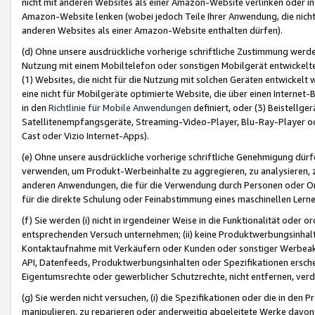
nicht mit anderen Websites als einer Amazon-Website verlinken oder i
Amazon-Website lenken (wobei jedoch Teile Ihrer Anwendung, die nich
anderen Websites als einer Amazon-Website enthalten dürfen).
(d) Ohne unsere ausdrückliche vorherige schriftliche Zustimmung werd
Nutzung mit einem Mobiltelefon oder sonstigen Mobilgerät entwickelt
(1) Websites, die nicht für die Nutzung mit solchen Geräten entwickelt
eine nicht für Mobilgeräte optimierte Website, die über einen Interne
in den
Richtlinie für Mobile Anwendungen
definiert, oder (3) Beistellge
Satellitenempfangsgeräte, Streaming-Video-Player, Blu-Ray-Player ode
Cast oder Vizio Internet-Apps).
(e) Ohne unsere ausdrückliche vorherige schriftliche Genehmigung dürfe
verwenden, um Produkt-Werbeinhalte zu aggregieren, zu analysieren, 
anderen Anwendungen, die für die Verwendung durch Personen oder Or
für die direkte Schulung oder Feinabstimmung eines maschinellen Lern
(f) Sie werden (i) nicht in irgendeiner Weise in die Funktionalität ode
entsprechenden Versuch unternehmen; (ii) keine Produktwerbungsinha
Kontaktaufnahme mit Verkäufern oder Kunden oder sonstiger Werbeaktiv
API, Datenfeeds, Produktwerbungsinhalten oder Spezifikationen erschei
Eigentumsrechte oder gewerblicher Schutzrechte, nicht entfernen, verd
(g) Sie werden nicht versuchen, (i) die Spezifikationen oder die in de
manipulieren, zu reparieren oder anderweitig abgeleitete Werke davon z