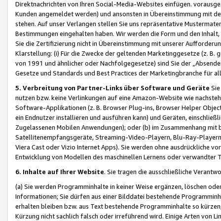
Direktnachrichten von Ihren Social-Media-Websites einfügen. vorausg
Kunden angemeldet werden) und ansonsten in Übereinstimmung mit der
stehen. Auf unser Verlangen stellen Sie uns repräsentative Mustermater
Bestimmungen eingehalten haben. Wir werden die Form und den Inhalt, di
Sie die Zertifizierung nicht in Übereinstimmung mit unserer Aufforderu
Klarstellung: (i) Für die Zwecke der geltenden Marketinggesetze (z. 
von 1991 und ähnlicher oder Nachfolgegesetze) sind Sie der „Absender“ j
Gesetze und Standards und Best Practices der Marketingbranche für 
5. Verbreitung von Partner-Links über Software und Geräte
Sie
nutzen bzw. keine Verlinkungen auf eine Amazon-Website wie nachsteh
Software-Applikationen (z. B. Browser Plug-ins, Browser Helper Objec
ein Endnutzer installieren und ausführen kann) und Geräten, einschlie
Zugelassenen Mobilen Anwendungen); oder (b) im Zusammenhang mit bzw.
Satellitenempfangsgeräte, Streaming-Video-Playern, Blu-Ray-Playern 
Viera Cast oder Vizio Internet Apps). Sie werden ohne ausdrückliche v
Entwicklung von Modellen des maschinellen Lernens oder verwandter 
6. Inhalte auf Ihrer Website
. Sie tragen die ausschließliche Verantwo
(a) Sie werden Programminhalte in keiner Weise ergänzen, löschen oder
Informationen; Sie dürfen aus einer Bilddatei bestehende Programminhal
erhalten bleiben bzw. aus Text bestehende Programminhalte so kürzen, 
Kürzung nicht sachlich falsch oder irreführend wird. Einige Arten von L