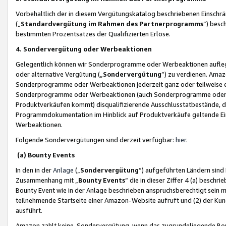
Vorbehaltlich der in diesem Vergütungskatalog beschriebenen Einschr
(„
Standardvergütung im Rahmen des Partnerprogramms
“) besc
bestimmten Prozentsatzes der Qualifizierten Erlöse.
4. Sondervergütung oder Werbeaktionen
Gelegentlich können wir Sonderprogramme oder Werbeaktionen auflegen,
oder alternative Vergütung („
Sondervergütung
”) zu verdienen. Amazo
Sonderprogramme oder Werbeaktionen jederzeit ganz oder teilweise einz
Sonderprogramme oder Werbeaktionen (auch Sonderprogramme oder We
Produktverkäufen kommt) disqualifizierende Ausschlusstatbestände, di
Programmdokumentation im Hinblick auf Produktverkäufe geltende E
Werbeaktionen.
Folgende Sondervergütungen sind derzeit verfügbar:
hier
.
(a) Bounty Events
In den in der
Anlage
(„
Sondervergütung
“) aufgeführten Ländern sind
Zusammenhang mit „
Bounty Events
“ die in dieser Ziffer 4 (a) besch
Bounty Event wie in der Anlage beschrieben anspruchsberechtigt sein mu
teilnehmende Startseite einer Amazon-Website aufruft und (2) der Kun
ausführt.
Amazon zahlt keine Sondervergütung, wenn das zugrundeliegende Boun