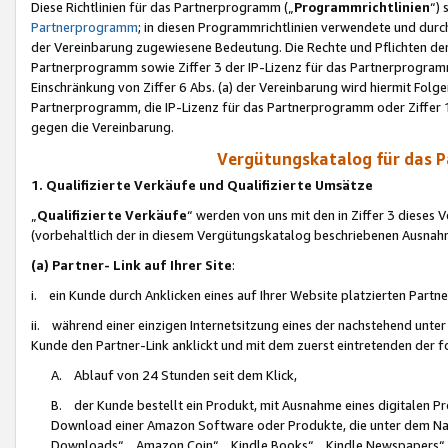
Diese Richtlinien für das Partnerprogramm („
Programmrichtlinien
“)
Partnerprogramm
; in diesen Programmrichtlinien verwendete und durch
der Vereinbarung zugewiesene Bedeutung. Die Rechte und Pflichten de
Partnerprogramm sowie Ziffer 3 der IP-Lizenz für das Partnerprogram
Einschränkung von Ziffer 6 Abs. (a) der Vereinbarung wird hiermit Fol
Partnerprogramm, die IP-Lizenz für das Partnerprogramm oder Ziffer 1
gegen die Vereinbarung.
Vergütungskatalog für das 
1. Qualifizierte Verkäufe und Qualifizierte Umsätze
„
Qualifizierte Verkäufe
“ werden von uns mit den in Ziffer 3 diese
(vorbehaltlich der in diesem Vergütungskatalog beschriebenen Ausnah
(a) Partner- Link auf Ihrer Site
:
i. ein Kunde durch Anklicken eines auf Ihrer Website platzierten Part
ii. während einer einzigen Internetsitzung eines der nachstehend unter (i)
Kunde den Partner-Link anklickt und mit dem zuerst eintretenden der f
A. Ablauf von 24 Stunden seit dem Klick,
B. der Kunde bestellt ein Produkt, mit Ausnahme eines digitalen P
Download einer Amazon Software oder Produkte, die unter dem N
Downloads“, „Amazon Coin“, „Kindle Books“, „Kindle Newspapers“, „