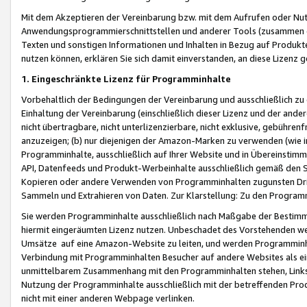
Mit dem Akzeptieren der Vereinbarung bzw. mit dem Aufrufen oder Nutz
Anwendungsprogrammierschnittstellen und anderer Tools (zusammen die
Texten und sonstigen Informationen und Inhalten in Bezug auf Produkte
nutzen können, erklären Sie sich damit einverstanden, an diese Lizenz 
1. Eingeschränkte Lizenz für Programminhalte
Vorbehaltlich der Bedingungen der Vereinbarung und ausschließlich z
Einhaltung der Vereinbarung (einschließlich dieser Lizenz und der ande
nicht übertragbare, nicht unterlizenzierbare, nicht exklusive, gebühren
anzuzeigen; (b) nur diejenigen der Amazon-Marken zu verwenden (wie in 
Programminhalte, ausschließlich auf Ihrer Website und in Übereinstimmu
API, Datenfeeds und Produkt-Werbeinhalte ausschließlich gemäß den Spe
Kopieren oder andere Verwenden von Programminhalten zugunsten Dri
Sammeln und Extrahieren von Daten. Zur Klarstellung: Zu den Program
Sie werden Programminhalte ausschließlich nach Maßgabe der Besti
hiermit eingeräumten Lizenz nutzen. Unbeschadet des Vorstehenden we
Umsätze auf eine Amazon-Website zu leiten, und werden Programminhal
Verbindung mit Programminhalten Besucher auf andere Websites als ein
unmittelbarem Zusammenhang mit den Programminhalten stehen, Links z
Nutzung der Programminhalte ausschließlich mit der betreffenden Pr
nicht mit einer anderen Webpage verlinken.