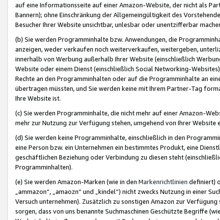
auf eine Informationsseite auf einer Amazon-Website, der nicht als Part
Bannern); ohne Einschränkung der Allgemeingültigkeit des Vorstehende
Besucher Ihrer Website unsichtbar, unlesbar oder unentzifferbar mache
(b) Sie werden Programminhalte bzw. Anwendungen, die Programminhalt
anzeigen, weder verkaufen noch weiterverkaufen, weitergeben, unterli
innerhalb von Werbung außerhalb Ihrer Website (einschließlich Werbun
Website oder einem Dienst (einschließlich Social Networking-Website
Rechte an den Programminhalten oder auf die Programminhalte an eine a
übertragen müssten, und Sie werden keine mit Ihrem Partner-Tag formati
Ihre Website ist.
(c) Sie werden Programminhalte, die nicht mehr auf einer Amazon-Websit
mehr zur Nutzung zur Verfügung stehen, umgehend von Ihrer Website e
(d) Sie werden keine Programminhalte, einschließlich in den Programmin
eine Person bzw. ein Unternehmen ein bestimmtes Produkt, eine Dienstle
geschäftlichen Beziehung oder Verbindung zu diesen steht (einschließli
Programminhalten).
(e) Sie werden Amazon-Marken (wie in den
Markenrichtlinien
definiert) 
„ammazon“, „amaozn“ und „kindel“) nicht zwecks Nutzung in einer Suc
Versuch unternehmen). Zusätzlich zu sonstigen Amazon zur Verfügung 
sorgen, dass von uns benannte Suchmaschinen Geschützte Begriffe (wie 