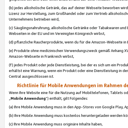
(b) jedes alkoholische Getränk, das auf deiner Webseite beworben wird
Lizenz zur Herstellung, zum Großhandel oder zum Vertrieb alkoholisch
Unternehmens betrieben wird,
(c) Säuglingsnahruhrung, alkoholische Getränke oder Tabakwaren und E
Webseiten in der EU und im Vereinigten Königreich wirbst,
(d) pflanzliche Raucherprodukte, wenn du für die Amazon-Webseite in B
(e) Produkte ohne medizinischen Verwendungszweck gemäß Anhang XVI 
Amazon-Webseite in Frankreich wirbst,
(f) jedes Produkt oder jede Dienstleistung, bei der es sich um ein Prod
erhältst eine Warnung, wenn ein Produkt oder eine Dienstleistung in de
Central ausgeschlossen ist.
Richtlinie für Mobile Anwendungen im Rahmen de
Wenn Ihre Website eine für die Nutzung auf Mobiltelefonen, Tablets 
„
Mobile Anwendung
“) enthält, gilt Folgendes:
(a) Ihre Mobile Anwendung muss in den App-Stores von Google Play, A
(b) Ihre Mobile Anwendung muss kostenlos heruntergeladen werden könn
(c) Ihre Mobile Anwendung muss originäre Inhalte haben,