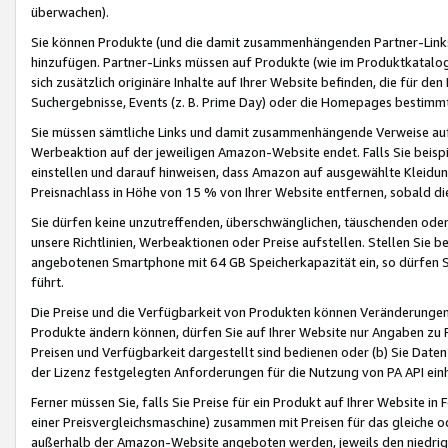
überwachen).
Sie können Produkte (und die damit zusammenhängenden Partner-Links)
hinzufügen. Partner-Links müssen auf Produkte (wie im Produktkatalog de
sich zusätzlich originäre Inhalte auf Ihrer Website befinden, die für 
Suchergebnisse, Events (z. B. Prime Day) oder die Homepages bestimmte
Sie müssen sämtliche Links und damit zusammenhängende Verweise auf z
Werbeaktion auf der jeweiligen Amazon-Website endet. Falls Sie beisp
einstellen und darauf hinweisen, dass Amazon auf ausgewählte Kleidun
Preisnachlass in Höhe von 15 % von Ihrer Website entfernen, sobald di
Sie dürfen keine unzutreffenden, überschwänglichen, täuschenden od
unsere Richtlinien, Werbeaktionen oder Preise aufstellen. Stellen Sie 
angebotenen Smartphone mit 64 GB Speicherkapazität ein, so dürfen S
führt.
Die Preise und die Verfügbarkeit von Produkten können Veränderungen 
Produkte ändern können, dürfen Sie auf Ihrer Website nur Angaben zu P
Preisen und Verfügbarkeit dargestellt sind bedienen oder (b) Sie Daten
der Lizenz festgelegten Anforderungen für die Nutzung von PA API einh
Ferner müssen Sie, falls Sie Preise für ein Produkt auf Ihrer Website in 
einer Preisvergleichsmaschine) zusammen mit Preisen für das gleiche o
außerhalb der Amazon-Website angeboten werden, jeweils den niedrigst