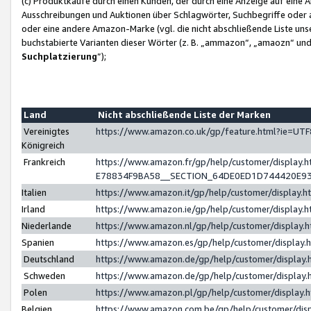
(c) Produktkäufe durch einen Kunden, der durch eine Anzeige auf eine 
Ausschreibungen und Auktionen über Schlagwörter, Suchbegriffe oder 
oder eine andere Amazon-Marke (vgl. die nicht abschließende Liste un
buchstabierte Varianten dieser Wörter (z. B. „ammazon“, „amaozn“ und „
Suchplatzierung
”);
Land
Nicht abschließende Liste der Marken
Vereinigtes
https://www.amazon.co.uk/gp/feature.html?ie=U
Königreich
Frankreich
https://www.amazon.fr/gp/help/customer/displa
E78834F9BA58__SECTION_64DE0ED1D744420E9
Italien
https://www.amazon.it/gp/help/customer/display
Irland
https://www.amazon.ie/gp/help/customer/displa
Niederlande
https://www.amazon.nl/gp/help/customer/display
Spanien
https://www.amazon.es/gp/help/customer/display
Deutschland
https://www.amazon.de/gp/help/customer/displa
Schweden
https://www.amazon.de/gp/help/customer/displa
Polen
https://www.amazon.pl/gp/help/customer/display
Belgien
https://www.amazon.com.be/gp/help/customer/d