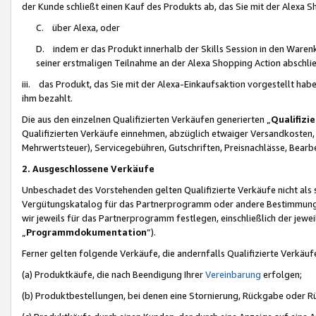
der Kunde schließt einen Kauf des Produkts ab, das Sie mit der Alexa 
C. über Alexa, oder
D. indem er das Produkt innerhalb der Skills Session in den Waren
seiner erstmaligen Teilnahme an der Alexa Shopping Action abschlie
iii. das Produkt, das Sie mit der Alexa-Einkaufsaktion vorgestellt ha
ihm bezahlt.
Die aus den einzelnen Qualifizierten Verkäufen generierten „
Qualifizi
Qualifizierten Verkäufe einnehmen, abzüglich etwaiger Versandkosten
Mehrwertsteuer), Servicegebühren, Gutschriften, Preisnachlässe, Bear
2. Ausgeschlossene Verkäufe
Unbeschadet des Vorstehenden gelten Qualifizierte Verkäufe nicht als
Vergütungskatalog für das Partnerprogramm oder andere Bestimmungen,
wir jeweils für das Partnerprogramm festlegen, einschließlich der jewe
„
Programmdokumentation
“).
Ferner gelten folgende Verkäufe, die andernfalls Qualifizierte Verkä
(a) Produktkäufe, die nach Beendigung Ihrer
Vereinbarung
erfolgen;
(b) Produktbestellungen, bei denen eine Stornierung, Rückgabe oder R