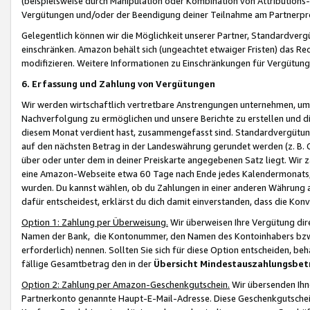
(beispielsweise durch Manipulation oder Kombination von Attributions-
Vergütungen und/oder der Beendigung deiner Teilnahme am Partnerp
Gelegentlich können wir die Möglichkeit unserer Partner, Standardv
einschränken. Amazon behält sich (ungeachtet etwaiger Fristen) das Re
modifizieren. Weitere Informationen zu Einschränkungen für Vergütung
6. Erfassung und Zahlung von Vergütungen
Wir werden wirtschaftlich vertretbare Anstrengungen unternehmen, um 
Nachverfolgung zu ermöglichen und unsere Berichte zu erstellen und di
diesem Monat verdient hast, zusammengefasst sind. Standardvergütung
auf den nächsten Betrag in der Landeswährung gerundet werden (z. B. C
über oder unter dem in deiner Preiskarte angegebenen Satz liegt. Wir
eine Amazon-Webseite etwa 60 Tage nach Ende jedes Kalendermonats, i
wurden. Du kannst wählen, ob du Zahlungen in einer anderen Währung
dafür entscheidest, erklärst du dich damit einverstanden, dass die K
Option 1: Zahlung per Überweisung.
Wir überweisen Ihre Vergütung dir
Namen der Bank, die Kontonummer, den Namen des Kontoinhabers bzw. a
erforderlich) nennen. Sollten Sie sich für diese Option entscheiden, be
fällige Gesamtbetrag den in der
Übersicht Mindestauszahlungsbet
Option 2: Zahlung per Amazon-Geschenkgutschein.
Wir übersenden Ihne
Partnerkonto genannte Haupt-E-Mail-Adresse. Diese Geschenkgutschei