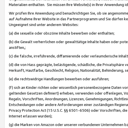
Materialien enthalten. Sie müssen Ihre Website(s) in Ihrer Anwendung ide
Wir prüfen Ihre Anwendung und benachrichtigen Sie, ob sie angenommen
auf Aufnahme Ihrer Website in das Partnerprogramm und Sie dürfen kei
Ungeeignet sind unter anderem Websites:
(a) die sexuelle oder obszöne Inhalte bewerben oder enthalten;
(b) die Gewalt verherrlichen oder gewalttätige Inhalte haben oder pot
anstiften,;
(c) die falsche, irreführende, diffamierende oder verleumderische Inha
(d) die von Hass geprägte, belästigende, schädliche, die Privatsphäre v
Herkunft, Hautfarbe, Geschlecht, Religion, Nationalität, Behinderung, 
(e) die rechtswidrige Handlungen bewerben oder ausführen;
(f) sich an Kinder richten oder wissentlich personenbezogene Daten vo
geltenden Gesetzen definiert) erheben, verwenden oder offenlegen, Vo
Regeln, Vorschriften, Anordnungen, Lizenzen, Genehmigungen, Richtlini
Entscheidungen oder andere Anforderungen einer zuständigen Regierung
Privacy Protection Act (15 U.S.C. §§ 6501-6506) oder Vorschriften, di
Internet erlassen wurden);
(g) die Marken von Amazon oder unseren verbundenen Unternehmen b