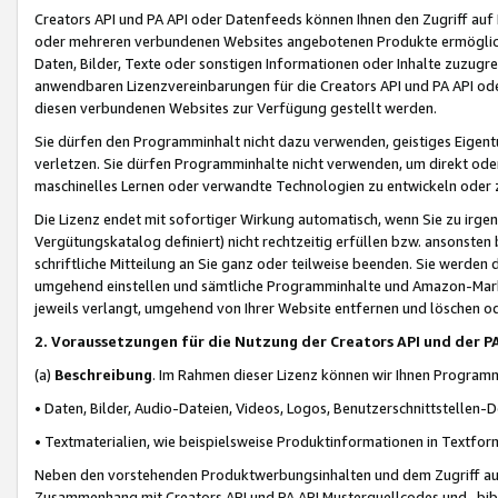
Creators API und PA API oder Datenfeeds können Ihnen den Zugriff auf D
oder mehreren verbundenen Websites angebotenen Produkte ermögliche
Daten, Bilder, Texte oder sonstigen Informationen oder Inhalte zuzugre
anwendbaren Lizenzvereinbarungen für die Creators API und PA API od
diesen verbundenen Websites zur Verfügung gestellt werden.
Sie dürfen den Programminhalt nicht dazu verwenden, geistiges Eigent
verletzen. Sie dürfen Programminhalte nicht verwenden, um direkt ode
maschinelles Lernen oder verwandte Technologien zu entwickeln oder zu
Die Lizenz endet mit sofortiger Wirkung automatisch, wenn Sie zu irg
Vergütungskatalog definiert) nicht rechtzeitig erfüllen bzw. ansonsten
schriftliche Mitteilung an Sie ganz oder teilweise beenden. Sie werden
umgehend einstellen und sämtliche Programminhalte und Amazon-Marke
jeweils verlangt, umgehend von Ihrer Website entfernen und löschen od
2. Voraussetzungen für die Nutzung der Creators API und der P
(a)
Beschreibung
. Im Rahmen dieser Lizenz können wir Ihnen Programmi
• Daten, Bilder, Audio-Dateien, Videos, Logos, Benutzerschnittstellen-
• Textmaterialien, wie beispielsweise Produktinformationen in Textfor
Neben den vorstehenden Produktwerbungsinhalten und dem Zugriff auf 
Zusammenhang mit Creators API und PA API Musterquellcodes und -bibli