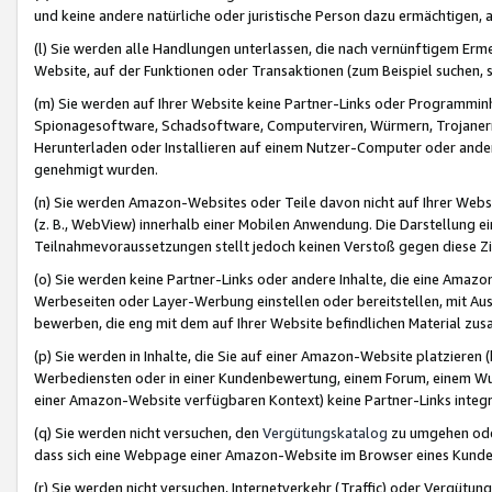
und keine andere natürliche oder juristische Person dazu ermächtigen, a
(l) Sie werden alle Handlungen unterlassen, die nach vernünftigem Erme
Website, auf der Funktionen oder Transaktionen (zum Beispiel suchen, s
(m) Sie werden auf Ihrer Website keine Partner-Links oder Programmin
Spionagesoftware, Schadsoftware, Computerviren, Würmern, Trojaner
Herunterladen oder Installieren auf einem Nutzer-Computer oder ande
genehmigt wurden.
(n) Sie werden Amazon-Websites oder Teile davon nicht auf Ihrer Websi
(z. B., WebView) innerhalb einer Mobilen Anwendung. Die Darstellung ein
Teilnahmevoraussetzungen stellt jedoch keinen Verstoß gegen diese Zif
(o) Sie werden keine Partner-Links oder andere Inhalte, die eine Am
Werbeseiten oder Layer-Werbung einstellen oder bereitstellen, mit Au
bewerben, die eng mit dem auf Ihrer Website befindlichen Material z
(p) Sie werden in Inhalte, die Sie auf einer Amazon-Website platzier
Werbediensten oder in einer Kundenbewertung, einem Forum, einem Wun
einer Amazon-Website verfügbaren Kontext) keine Partner-Links integr
(q) Sie werden nicht versuchen, den
Vergütungskatalog
zu umgehen oder
dass sich eine Webpage einer Amazon-Website im Browser eines Kunden 
(r) Sie werden nicht versuchen, Internetverkehr (Traffic) oder Vergü