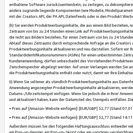
enthaltene Software zurückzuentwickeln, zu zerlegen, zu dekompilier
andere zugrunde liegende Komponenten (wie Modelle, Modellparameter
mit der Creators API, der PA API, Datenfeeds oder in den Produkt Werb
(h) Sie werden Produktwerbungsinhalte, die aus einem Bild bestehen, ni
Zeitraum von bis zu 24 Stunden einen Link auf Produktwerbungsinhalte
die nicht aus Bildern bestehen, für einen Zeitraum von bis zu 24 Stund
Ablauf dieses Zeitraums durch entsprechende Anfrage an die Creators 
Produktwerbungsinhalte aktualisieren und neu darstellen. Sofern wir Ih
Standardidentifikationsnummern (ASINs) für einen unbestimmten Zeitra
Kundenanwendung, dürfen unbeschadet des Vorstehenden Produktwerbu
Zwischenspeicher abgelegt werden. Auf unser Verlangen werden Sie un
die Produktwerbungsinhalte enthält oder nutzt, damit wir Ihre Einhalt
(i) Wenn Sie seltener als stündlich Produktwerbungsinhalte aus Datenfe
Anwendung angezeigten Produktwerbungsinhalte aktualisieren, werden 
Datums-/Uhrzeitstempel einfügen. Wenn Sie jedoch die in Ihrer Anwe
und aktualisiert haben, kann der Datumsteil des Stempels entfallen. Dies
• Preis auf [Amazon-Website einfügen]: [EUR/GBP] 32,77 (Stand 07.01.
• Preis auf [Amazon-Website einfügen]: [EUR/GBP] 32,77 (Stand 14:11 
Außerdem müssen Sie den folgenden Haftungsausschluss entweder neb
ein Pop-up-Fenster, ein Pop-up-Skript oder ein sonstiges vergleichba