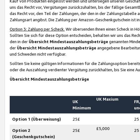
Kauf von Produkten eingelöst werden und unterliegen unseren Geschäf
uns das Recht vor, Vergütungen zurückzuhalten, bis der fällige Gesamt
das Recht vor, den Teil der Zahlungen, der den in der Zahlungstabelle 
Zahlungsart angibst. Die Zahlung per Amazon-Geschenkgutschein ist in
Option 3: Zahlung per Scheck.
Wir übersenden Ihnen einen Scheck in Höh
Sollten Sie sich für diese Option entscheiden, behalten wir uns das Rec
den in der
Übersicht Mindestauszahlungsbeträge
genannten Mindest
der
Übersicht Mindestauszahlungsbeträge
angegebene Bearbeitung
und Schweden nicht verfügbar.
Sollten Sie keine gültigen Informationen für die Zahlungsoption bereit
oder die Auszahlung verdienter Vergütung zurückhalten, bis Sie eine A
Übersicht Mindestauszahlungsbeträge
UK Maxium
UK
FR,
Minimum
un
Option 1 (Überweisung)
25£
25
£5,000
Option 2
25£
25
(Geschenkgutschein)