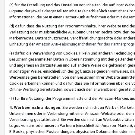
(c) für die Erstellung und das Einstellen von Inhalten, die auf Ihrer We
Eignung der jeweils dargestellten Inhalte (einschließlich sämtlicher 
Informationen, die Sie in einen Partner-Link aufnehmen oder mit diese
(d) dafür, dass die Nutzung der Programminhalte, Ihrer Website und des 
Verletzung oder missbräuchliche Ausübung unserer Rechte bzw. der Recht
Markenrechte, Datenschutzrechte, Veröffentlichungsrechte oder anderer
Einhaltung der
Amazon Anti-Fälschungsrichtlinien für das Partnerpro
(e) dafür, die Verwendung von Cookies, Pixeln und anderen Technologien
Besuchern gesammelten Daten in Übereinstimmung mit den geltenden Ge
und angemessen darzustellen und auf andere Weise die geltenden geset
in sonstiger Weise, einschließlich des ggf. anzuzeigenden Hinweises, d
Werbeanzeigen bereitstellen, von den Besuchern Ihrer Website unmitte
Cookies erkennen können und dafür, dass Sie Informationen über die v
Online-Werbung bereitstellen, soweit nach den anwendbaren gesetzlic
(f) für Ihre Nutzung, der Programminhalte und der Amazon-Marken, u
4. Werbeeinschränkungen.
Sie werden sich nicht an Werbe-, Market
Unternehmen oder in Verbindung mit einer Amazon-Website oder dem Pa
Vereinbarung
gestattet sind. Sie werden sich nicht an Werbeaktivitäten
Logos von uns oder unseren Partnern (einschließlich Amazon-Marken), 
E-Books, physischen Postsendungen, physischen Dokumenten oder in 