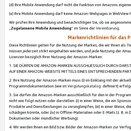
(d) Ihre Mobile Anwendung darf nicht die Funktion von Amazons eige
(e) Ihre Mobile Anwendung darf keine Amazon-Webpages in WebView 
Wir prüfen Ihre Anwendung und benachrichtigen Sie, ob sie angenomm
„
Zugelassene Mobile Anwendung
“ im Sinne der
Vereinbarung
.
Markenrichtlinien für das 
Diese Richtlinien gelten für die Nutzung der Marken, die wir Ihnen als 
müssen jederzeit strikt eingehalten werden, und jede Nutzung der Ama
Lizenzen bezüglich Ihrer Nutzung der Amazon-Marken.
1. SIE DÜRFEN DIE AMAZON-MARKEN AUSSCHLIESSLICH DURCH DARS
AUF EINER AMAZON-WEBSITE MITTELS EINES ENTSPRECHENDEN PART
2. Ihre Nutzung der Amazon-Marken muss (i) im Einklang mit der aktuells
Programmdokumentation (wie im
Vergütungskatalog
definiert) erfolg
3. Sie dürfen die Amazon-Marken ausschließlich für den in der Progr
nicht wie folgt nutzen oder darstellen: (i) in einer Weise, die ein Spo
Produkte und Dienstleistungen zu verunglimpfen, (iii) in einer Weise
schädigen könnte, oder (iv) in Offline-Materialien oder E-Mails (z. B.
Dokumenten oder mündlicher Werbung).
4. Wir werden Ihnen ein Bild bzw. Bilder der Amazon-Marken zur Verfüg