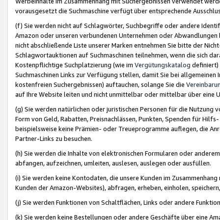
Werbeinhalte im Zusammenhang mit Suchergebnissen verwendet werden,
vorausgesetzt die Suchmaschine verfügt über entsprechende Ausschlu
(f) Sie werden nicht auf Schlagwörter, Suchbegriffe oder andere Ident
Amazon oder unseren verbundenen Unternehmen oder Abwandlungen bzw
nicht abschließende Liste unserer Marken entnehmen Sie bitte der Nich
Schlagwortauktionen auf Suchmaschinen teilnehmen, wenn die sich da
Kostenpflichtige Suchplatzierung (wie im
Vergütungskatalog
definiert
Suchmaschinen Links zur Verfügung stellen, damit Sie bei allgemeinen I
kostenfreien Suchergebnissen) auftauchen, solange Sie die
Vereinbaru
auf Ihre Website leiten und nicht unmittelbar oder mittelbar über eine
(g) Sie werden natürlichen oder juristischen Personen für die Nutzung 
Form von Geld, Rabatten, Preisnachlässen, Punkten, Spenden für Hilfs
beispielsweise keine Prämien- oder Treueprogramme auflegen, die Anrei
Partner-Links zu besuchen.
(h) Sie werden die Inhalte von elektronischen Formularen oder anderem M
abfangen, aufzeichnen, umleiten, auslesen, auslegen oder ausfüllen.
(i) Sie werden keine Kontodaten, die unsere Kunden im Zusammenhang 
Kunden der Amazon-Websites), abfragen, erheben, einholen, speichern,
(j) Sie werden Funktionen von Schaltflächen, Links oder andere Funkti
(k) Sie werden keine Bestellungen oder andere Geschäfte über eine Ama