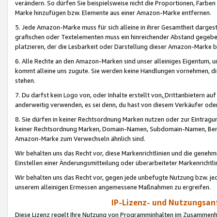
verändern. So dürfen Sie beispielsweise nicht die Proportionen, Farb
Marke hinzufügen bzw. Elemente aus einer Amazon-Marke entfernen.
5. Jede Amazon-Marke muss für sich alleine in ihrer Gesamtheit darge
grafischen oder Textelementen muss ein hinreichender Abstand gegebe
platzieren, der die Lesbarkeit oder Darstellung dieser Amazon-Marke b
6. Alle Rechte an den Amazon-Marken sind unser alleiniges Eigentum, 
kommt alleine uns zugute. Sie werden keine Handlungen vornehmen, 
stehen.
7. Du darfst kein Logo von, oder Inhalte erstellt von,
Drittanbietern au
anderweitig verwenden, es sei denn, du hast von diesem Verkäufer oder
8. Sie dürfen in keiner Rechtsordnung Marken nutzen oder zur Eintragu
keiner Rechtsordnung Marken, Domain-Namen, Subdomain-Namen, Benu
Amazon-Marke zum Verwechseln ähnlich sind.
Wir behalten uns das Recht vor, diese Markenrichtlinien und die gene
Einstellen einer Änderungsmitteilung oder überarbeiteter Markenricht
Wir behalten uns das Recht vor, gegen jede unbefugte Nutzung bzw. jede 
unserem alleinigen Ermessen angemessene Maßnahmen zu ergreifen.
IP-Lizenz- und Nutzungsan
Diese Lizenz regelt Ihre Nutzung von Programminhalten im Zusammen