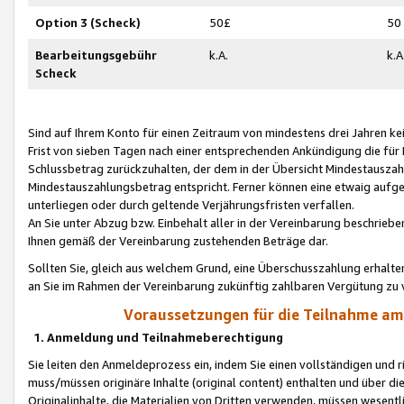
Option 3 (Scheck)
50£
50
Bearbeitungsgebühr
k.A.
k.A
Scheck
Sind auf Ihrem Konto für einen Zeitraum von mindestens drei Jahren kein
Frist von sieben Tagen nach einer entsprechenden Ankündigung die für
Schlussbetrag zurückzuhalten, der dem in der Übersicht Mindestausz
Mindestauszahlungsbetrag entspricht. Ferner können eine etwaig aufg
unterliegen oder durch geltende Verjährungsfristen verfallen.
An Sie unter Abzug bzw. Einbehalt aller in der Vereinbarung beschrieb
Ihnen gemäß der Vereinbarung zustehenden Beträge dar.
Sollten Sie, gleich aus welchem Grund, eine Überschusszahlung erhalte
an Sie im Rahmen der Vereinbarung zukünftig zahlbaren Vergütung zu 
Voraussetzungen für die Teilnahme a
1. Anmeldung und Teilnahmeberechtigung
Sie leiten den Anmeldeprozess ein, indem Sie einen vollständigen und 
muss/müssen originäre Inhalte (original content) enthalten und über d
Originalinhalte, die Materialien von Dritten verwenden, müssen wese