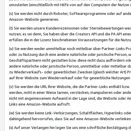
umzuleiten (einschließlich mit Hilfe von auf den Computern der Nutzer i
(s) Sie werden nicht durch Roboter, Softwareprogramme oder auf andere
Amazon-Website generieren.
(t) Sie werden unsere Kundenrezensionen oder Sternebewertungen wed
nutzen, es sei denn, Sie haben über die Creators API und die PA API e
erfüllen die in der Lizenz beschriebenen Voraussetzungen für die Nutzu
(u) Sie werden weder unmittelbar noch mittelbar über Partner-Links P
oder zu Nutzung durch eine andere natürliche oder juristische Person,
Geschäftspartnern nicht gestatten bzw. diese nicht dazu auffordern od
andere natürliche oder juristische Person, unmittelbar oder mittelbar
zu Wiederverkaufs- oder gewerblichen Zwecken (gleich welcher Art) 
auf Ihrer Website zum Wiederverkauf oder für gewerbliche Nutzungen 
(v) Sie werden die URL Ihrer Website, die die Partner-Links enthält b
werden, nicht in einer Weise tarnen, verstecken, manipulieren oder and
nicht mit angemessenem Aufwand in der Lage sind, die Website oder A
Links eine Amazon-Website aufruft.
(w) Sie werden keine Link-Verkürzungen, Schaltflächen, Hyperlinks ode
dahingehend hervorrufen, dass Sie auf eine Amazon-Website verlinken
(x) Auf unser Verlangen hin legen Sie uns eine schriftliche Bestätigung