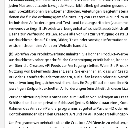
jeden Musterquellcode bzw. jede Musterbibliothek geltenden gesonder
auch Spezifikationen, Benutzerhandbücher, Anleitungen, Begleitmaterial
denen die für die ordnungsgemäße Nutzung von Creators API und PA A
technischen Anforderungen und Test- und Leistungskriterien (zusammen
verwendete Begriff „Produktwerbungsinhalte“ schließt ausdrücklich al
Lizenz zur Verfügung stellen, sowie alle von uns zur Verfügung gestel
ausdrücklich nicht auf Daten, Bilder, Texte oder sonstige Informatione
es sich nicht um eine Amazon-Website handelt.
(b) Abrufen von Produktwerbungsinhalten. Sie können Produkt-Werbein
ausdrückliche vorherige schriftliche Genehmigung erteilt haben, könn
wir über die Creators API Feeds zur Verfügung stellen. Wenn Sie Produk
Nutzung von Datenfeeds dieser Lizenz. Sie erkennen an, dass wir Creat
API oder Datenfeeds jederzeit ändern, auslaufen lassen oder neu veröffe
Verantwortung liegt, sicherzustellen, dass Ihr Zugriff auf die und Ihr
jeweiligen Zeitpunkt aktuellen Anforderungen (einschließlich dieser Liz
Zur Identifizierung Ihres Kontos und zum Stellen von Anfragen an Crea
Schlüssel und einem privaten Schlüssel (jedes Schlüsselpaar eine „Kon
Rahmen des Amazon-Partnerprogramms zugeteilte Partner-ID oder ein
Kontokennungen über den Creators API und PA API Kontoerstellungspro
Um Programmwerbeinhalte über die Creators API Dienste zu erhalten, m