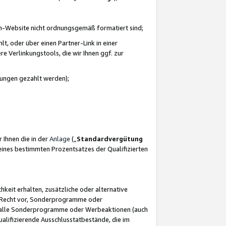
azon-Website nicht ordnungsgemäß formatiert sind;
, oder über einen Partner-Link in einer
e Verlinkungstools, die wir Ihnen ggf. zur
ütungen gezahlt werden);
 Ihnen die in der
Anlage
(„
Standardvergütung
ines bestimmten Prozentsatzes der Qualifizierten
eit erhalten, zusätzliche oder alternative
as Recht vor, Sonderprogramme oder
für alle Sonderprogramme oder Werbeaktionen (auch
lifizierende Ausschlusstatbestände, die im