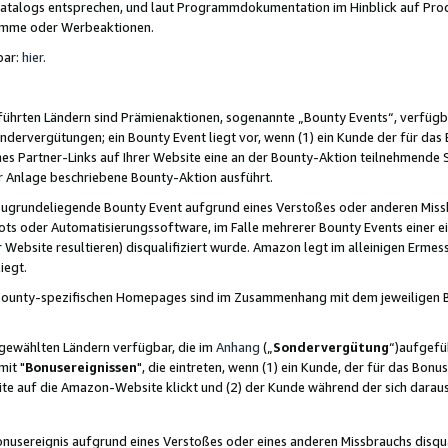
skatalogs entsprechen, und laut Programmdokumentation im Hinblick auf Pr
amme oder Werbeaktionen.
bar:
hier
.
führten Ländern sind Prämienaktionen, sogenannte „Bounty Events“, verfügb
Sondervergütungen; ein Bounty Event liegt vor, wenn (1) ein Kunde der für da
nes Partner-Links auf Ihrer Website eine an der Bounty-Aktion teilnehmende 
er Anlage beschriebene Bounty-Aktion ausführt.
ugrundeliegende Bounty Event aufgrund eines Verstoßes oder anderen Miss
ots oder Automatisierungssoftware, im Falle mehrerer Bounty Events einer e
r Website resultieren) disqualifiziert wurde. Amazon legt im alleinigen Ermess
iegt.
n Bounty-spezifischen Homepages sind im Zusammenhang mit dem jeweiligen
sgewählten Ländern verfügbar, die im
Anhang
(„
Sondervergütung
“)aufgefüh
it "
Bonusereignissen
", die eintreten, wenn (1) ein Kunde, der für das Bon
bsite auf die Amazon-Website klickt und (2) der Kunde während der sich dar
usereignis aufgrund eines Verstoßes oder eines anderen Missbrauchs disqua