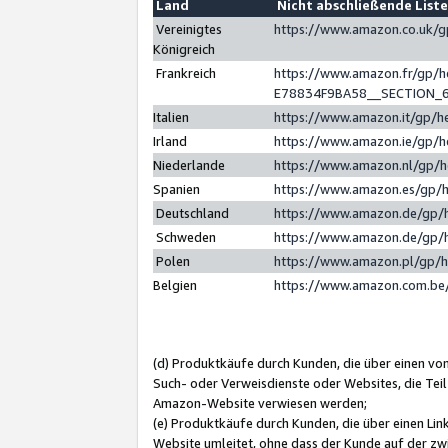
Land
Nicht abschließende List
Vereinigtes
https://www.amazon.co.uk/
Königreich
Frankreich
https://www.amazon.fr/gp/
E78834F9BA58__SECTION_
Italien
https://www.amazon.it/gp/h
Irland
https://www.amazon.ie/gp/
Niederlande
https://www.amazon.nl/gp/
Spanien
https://www.amazon.es/gp/
Deutschland
https://www.amazon.de/gp/
Schweden
https://www.amazon.de/gp/
Polen
https://www.amazon.pl/gp/
Belgien
https://www.amazon.com.be
(d) Produktkäufe durch Kunden, die über einen vo
Such- oder Verweisdienste oder Websites, die Teil
Amazon-Website verwiesen werden;
(e) Produktkäufe durch Kunden, die über einen Li
Website umleitet, ohne dass der Kunde auf der zw