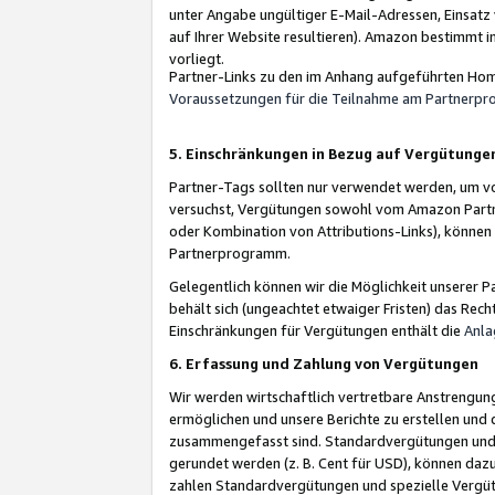
unter Angabe ungültiger E-Mail-Adressen, Einsatz
auf Ihrer Website resultieren). Amazon bestimmt i
vorliegt.
Partner-Links zu den im Anhang aufgeführten Hom
Voraussetzungen für die Teilnahme am Partnerp
5. Einschränkungen in Bezug auf Vergütunge
Partner-Tags sollten nur verwendet werden, um von 
versuchst, Vergütungen sowohl vom Amazon Partn
oder Kombination von Attributions-Links), könne
Partnerprogramm.
Gelegentlich können wir die Möglichkeit unsere
behält sich (ungeachtet etwaiger Fristen) das Rec
Einschränkungen für Vergütungen enthält die
Anla
6. Erfassung und Zahlung von Vergütungen
Wir werden wirtschaftlich vertretbare Anstrengu
ermöglichen und unsere Berichte zu erstellen und 
zusammengefasst sind. Standardvergütungen und s
gerundet werden (z. B. Cent für USD), können dazu
zahlen Standardvergütungen und spezielle Vergüt