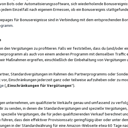
 von Bots oder Automatisierungssoftware, sich wiederholende Bonusereignisse
n jedem Einzelfall nach eigenem Ermessen, ob ein Bonusereignis stattgefund
epages für Bonusereignisse sind in Verbindung mit dem entsprechenden Bonu
rogramm
.
n
den Vergütungen zu profitieren. Falls wir feststellen, dass du (und/oder ein
erprogramm als auch von einem anderen Programm mit demselben Traffic ei
n wir Maßnahmen ergreifen, einschließlich der Einbehaltung von Vergütunge
r Partner, Standardvergütungen im Rahmen des Partnerprogramms oder Sonde
ht vor, Einschränkungen jederzeit ganz oder teilweise aufzuheben oder zu mod
ge
(„
Einschränkungen für Vergütungen
“).
ngen unternehmen, um qualifizierte Verkäufe genau und umfassend zu verfol
dir zu senden, in denen die Standardvergütungen und spezielle Vergütungen, 
pezielle Vergütungen, die für jeden qualifizierenden Verkauf berechnet un
 führen, dass dein effektiver Provisionssatz geringfügig über oder unter dem
ungen in der Standardwährung für eine Amazon-Webseite etwa 60 Tage nach