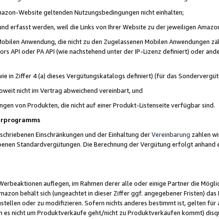
 Amazon-Website geltenden Nutzungsbedingungen nicht einhalten;
t und erfasst werden, weil die Links von Ihrer Website zu der jeweiligen Am
 Mobilen Anwendung, die nicht zu den Zugelassenen Mobilen Anwendungen zählt
s API oder PA API (wie nachstehend unter der IP-Lizenz definiert) oder ander
ie in Ziffer 4 (a) dieses Vergütungskatalogs definiert) (für das Sonderverg
weit nicht im Vertrag abweichend vereinbart, und
ngen von Produkten, die nicht auf einer Produkt-Listenseite verfügbar sind.
nerprogramms
eschriebenen Einschränkungen und der Einhaltung der
Vereinbarung
zahlen wir
ebenen Standardvergütungen. Die Berechnung der Vergütung erfolgt anhand e
beaktionen auflegen, im Rahmen derer alle oder einige Partner die Möglichk
Amazon behält sich (ungeachtet in dieser Ziffer ggf. angegebener Fristen) d
ustellen oder zu modifizieren. Sofern nichts anderes bestimmt ist, gelten 
s nicht um Produktverkäufe geht/nicht zu Produktverkäufen kommt) disqua