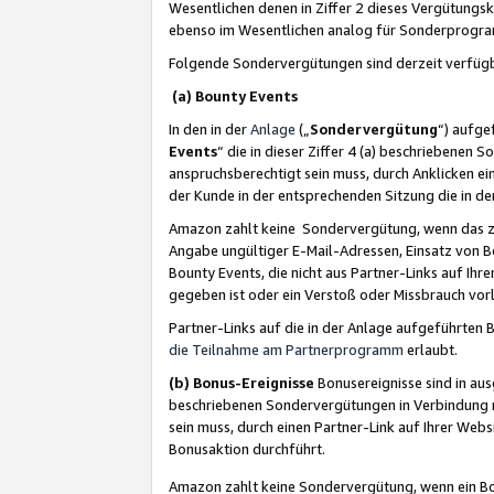
Wesentlichen denen in Ziffer 2 dieses Vergütung
ebenso im Wesentlichen analog für Sonderprogr
Folgende Sondervergütungen sind derzeit verfüg
(a) Bounty Events
In den in der
Anlage
(„
Sondervergütung
“) aufge
Events
“ die in dieser Ziffer 4 (a) beschriebenen 
anspruchsberechtigt sein muss, durch Anklicken ei
der Kunde in der entsprechenden Sitzung die in d
Amazon zahlt keine Sondervergütung, wenn das z
Angabe ungültiger E-Mail-Adressen, Einsatz von B
Bounty Events, die nicht aus Partner-Links auf Ihre
gegeben ist oder ein Verstoß oder Missbrauch vorl
Partner-Links auf die in der Anlage aufgeführte
die Teilnahme am Partnerprogramm
erlaubt.
(b) Bonus-Ereignisse
Bonusereignisse sind in au
beschriebenen Sondervergütungen in Verbindung m
sein muss, durch einen Partner-Link auf Ihrer We
Bonusaktion durchführt.
Amazon zahlt keine Sondervergütung, wenn ein Bon