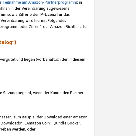
ur Teilnahme am Amazon-Partnerprogramm
; in
 ihnen in der Vereinbarung zugewiesene
m sowie Ziffer 3 der IP-Lizenz für das
 Vereinbarung wird hiermit Folgendes
programm oder Ziffer 1 der Amazon Richtlinie für
talog“)
ergütet und liegen (vorbehaltlich der in diesem
i die Sitzung beginnt, wenn der Kunde den Partner-
Ermessen, zum Beispiel der Download einer Amazon
 Downloads“, „Amazon Coin“, „Kindle Books“,
trieben werden, oder