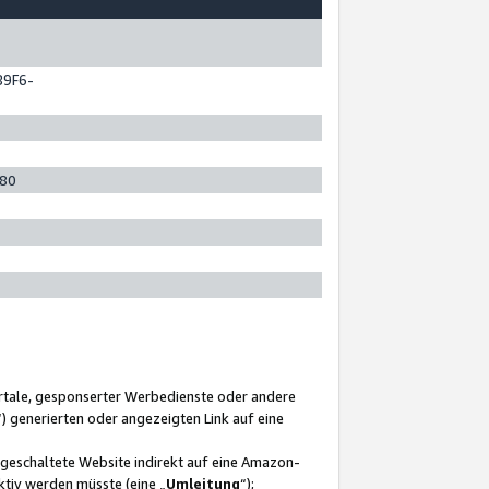
89F6-
280
ortale, gesponserter Werbedienste oder andere
“) generierten oder angezeigten Link auf eine
ngeschaltete Website indirekt auf eine Amazon-
ktiv werden müsste (eine „
Umleitung
“);