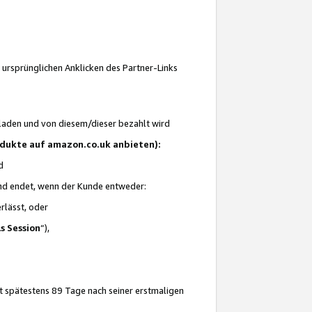
 ursprünglichen Anklicken des Partner-Links
laden und von diesem/dieser bezahlt wird
rodukte auf amazon.co.uk anbieten):
d
 und endet, wenn der Kunde entweder:
erlässt, oder
ls Session
“),
t spätestens 89 Tage nach seiner erstmaligen