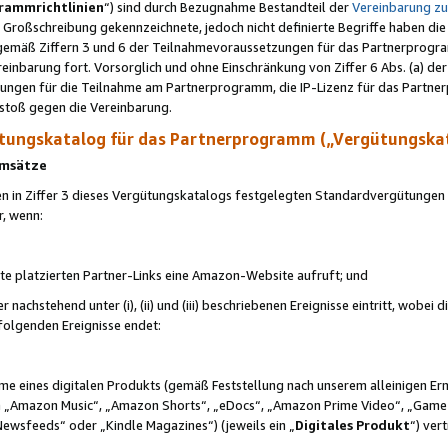
rammrichtlinien
“) sind durch Bezugnahme Bestandteil der
Vereinbarung z
Großschreibung gekennzeichnete, jedoch nicht definierte Begriffe haben die
 gemäß Ziffern 3 und 6 der Teilnahmevoraussetzungen für das Partnerprogram
nbarung fort. Vorsorglich und ohne Einschränkung von Ziffer 6 Abs. (a) der
ungen für die Teilnahme am Partnerprogramm, die IP-Lizenz für das Partner
rstoß gegen die Vereinbarung.
ungskatalog für das Partnerprogramm („Vergütungska
 Umsätze
n in Ziffer 3 dieses Vergütungskatalogs festgelegten Standardvergütungen v
r, wenn:
ite platzierten Partner-Links eine Amazon-Website aufruft; und
r nachstehend unter (i), (ii) und (iii) beschriebenen Ereignisse eintritt, wobe
 folgenden Ereignisse endet:
hme eines digitalen Produkts (gemäß Feststellung nach unserem alleinigen 
 „Amazon Music“, „Amazon Shorts“, „eDocs“, „Amazon Prime Video“, „Game
Newsfeeds“ oder „Kindle Magazines“) (jeweils ein „
Digitales Produkt
“) ver