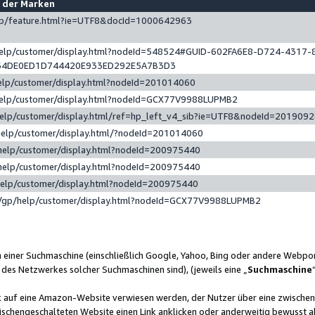
e der Marken
gp/feature.html?ie=UTF8&docId=1000642963
help/customer/display.html?nodeId=548524#GUID-602FA6E8-D724-4317-
64DE0ED1D744420E933ED292E5A7B3D3
elp/customer/display.html?nodeId=201014060
help/customer/display.html?nodeId=GCX77V9988LUPMB2
help/customer/display.html/ref=hp_left_v4_sib?ie=UTF8&nodeId=201909
help/customer/display.html/?nodeId=201014060
help/customer/display.html?nodeId=200975440
help/customer/display.html?nodeId=200975440
help/customer/display.html?nodeId=200975440
/gp/help/customer/display.html?nodeId=GCX77V9988LUPMB2
n einer Suchmaschine (einschließlich Google, Yahoo, Bing oder andere Webp
 des Netzwerkes solcher Suchmaschinen sind), (jeweils eine „
Suchmaschine
nk auf eine Amazon-Website verwiesen werden, der Nutzer über eine zwische
ischengeschalteten Website einen Link anklicken oder anderweitig bewusst a