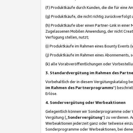
(f) Produktkäufe durch Kunden, die die für eine
(g) Produktkäufe, die nicht richtig zurückverfolg
(h) Produktkäufe über einen Partner-Link in einer
Zugelassenen Mobilen Anwendung, der nicht Creator
Verfügung stellen, nutzt;
(i) Produktkäufe im Rahmen eines Bounty Events (w
(j) Produktkäufe im Rahmen eines Abonnements, so
(k) alle Vorabveröffentlichungen oder Vorbestellu
3. Standardvergütung im Rahmen des Part
Vorbehaltlich der in diesem Vergütungskatalog b
im Rahmen des Partnerprogramms
“) beschri
Erlöse.
4. Sondervergütung oder Werbeaktionen
Gelegentlich können wir Sonderprogramme oder Wer
Vergütung („
Sondervergütung
”) zu verdienen. 
Werbeaktionen jederzeit ganz oder teilweise einz
Sonderprogramme oder Werbeaktionen, bei denen e