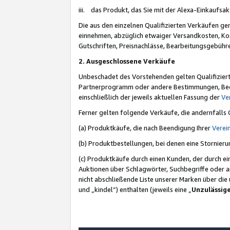
iii. das Produkt, das Sie mit der Alexa-Einkaufsa
Die aus den einzelnen Qualifizierten Verkäufen gen
einnehmen, abzüglich etwaiger Versandkosten, Ko
Gutschriften, Preisnachlässe, Bearbeitungsgebühr
2. Ausgeschlossene Verkäufe
Unbeschadet des Vorstehenden gelten Qualifiziert
Partnerprogramm oder andere Bestimmungen, Beding
einschließlich der jeweils aktuellen Fassung der
Ve
Ferner gelten folgende Verkäufe, die andernfalls
(a) Produktkäufe, die nach Beendigung Ihrer
Verei
(b) Produktbestellungen, bei denen eine Stornier
(c) Produktkäufe durch einen Kunden, der durch e
Auktionen über Schlagwörter, Suchbegriffe oder a
nicht abschließende Liste unserer Marken über di
und „kindel“) enthalten (jeweils eine „
Unzulässig