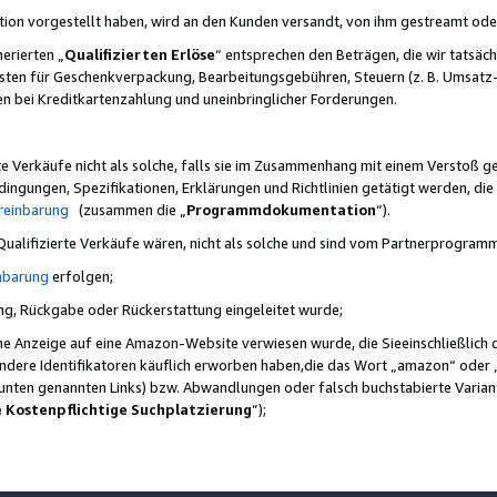
ktion vorgestellt haben, wird an den Kunden versandt, von ihm gestreamt od
erierten „
Qualifizierten Erlöse
“ entsprechen den Beträgen, die wir tatsäch
sten für Geschenkverpackung, Bearbeitungsgebühren, Steuern (z. B. Umsatz-
en bei Kreditkartenzahlung und uneinbringlicher Forderungen.
e Verkäufe nicht als solche, falls sie im Zusammenhang mit einem Verstoß 
ungen, Spezifikationen, Erklärungen und Richtlinien getätigt werden, die 
reinbarung
(zusammen die „
Programmdokumentation
“).
 Qualifizierte Verkäufe wären, nicht als solche und sind vom Partnerprogra
nbarung
erfolgen;
ung, Rückgabe oder Rückerstattung eingeleitet wurde;
ine Anzeige auf eine Amazon-Website verwiesen wurde, die Sieeinschließlich
ndere Identifikatoren käuflich erworben haben,die das Wort „amazon“ oder 
e unten genannten Links) bzw. Abwandlungen oder falsch buchstabierte Varia
e Kostenpflichtige Suchplatzierung
”);