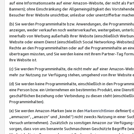
auf eine Informationsseite auf einer Amazon-Website, der nicht als Part
Bannern); ohne Einschränkung der Allgemeingültigkeit des Vorstehende
Besucher Ihrer Website unsichtbar, unlesbar oder unentzifferbar mache
(b) Sie werden Programminhalte bzw. Anwendungen, die Programminhalt
anzeigen, weder verkaufen noch weiterverkaufen, weitergeben, unterli
innerhalb von Werbung außerhalb Ihrer Website (einschließlich Werbun
Website oder einem Dienst (einschließlich Social Networking-Website
Rechte an den Programminhalten oder auf die Programminhalte an eine a
übertragen müssten, und Sie werden keine mit Ihrem Partner-Tag formati
Ihre Website ist.
(c) Sie werden Programminhalte, die nicht mehr auf einer Amazon-Websit
mehr zur Nutzung zur Verfügung stehen, umgehend von Ihrer Website e
(d) Sie werden keine Programminhalte, einschließlich in den Programmin
eine Person bzw. ein Unternehmen ein bestimmtes Produkt, eine Dienstle
geschäftlichen Beziehung oder Verbindung zu diesen steht (einschließli
Programminhalten).
(e) Sie werden Amazon-Marken (wie in den
Markenrichtlinien
definiert) 
„ammazon“, „amaozn“ und „kindel“) nicht zwecks Nutzung in einer Suc
Versuch unternehmen). Zusätzlich zu sonstigen Amazon zur Verfügung 
sorgen, dass von uns benannte Suchmaschinen Geschützte Begriffe (wie 