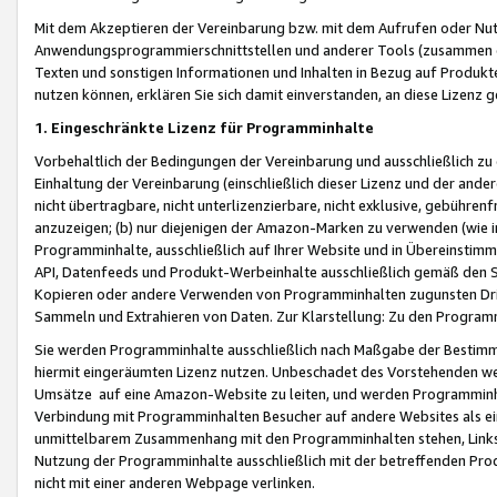
Mit dem Akzeptieren der Vereinbarung bzw. mit dem Aufrufen oder Nutz
Anwendungsprogrammierschnittstellen und anderer Tools (zusammen die
Texten und sonstigen Informationen und Inhalten in Bezug auf Produkte
nutzen können, erklären Sie sich damit einverstanden, an diese Lizenz 
1. Eingeschränkte Lizenz für Programminhalte
Vorbehaltlich der Bedingungen der Vereinbarung und ausschließlich z
Einhaltung der Vereinbarung (einschließlich dieser Lizenz und der ande
nicht übertragbare, nicht unterlizenzierbare, nicht exklusive, gebühren
anzuzeigen; (b) nur diejenigen der Amazon-Marken zu verwenden (wie in 
Programminhalte, ausschließlich auf Ihrer Website und in Übereinstimmu
API, Datenfeeds und Produkt-Werbeinhalte ausschließlich gemäß den Spe
Kopieren oder andere Verwenden von Programminhalten zugunsten Dri
Sammeln und Extrahieren von Daten. Zur Klarstellung: Zu den Program
Sie werden Programminhalte ausschließlich nach Maßgabe der Besti
hiermit eingeräumten Lizenz nutzen. Unbeschadet des Vorstehenden we
Umsätze auf eine Amazon-Website zu leiten, und werden Programminhal
Verbindung mit Programminhalten Besucher auf andere Websites als ein
unmittelbarem Zusammenhang mit den Programminhalten stehen, Links z
Nutzung der Programminhalte ausschließlich mit der betreffenden Pr
nicht mit einer anderen Webpage verlinken.