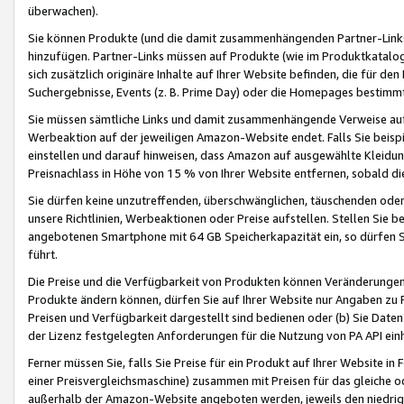
überwachen).
Sie können Produkte (und die damit zusammenhängenden Partner-Links)
hinzufügen. Partner-Links müssen auf Produkte (wie im Produktkatalog de
sich zusätzlich originäre Inhalte auf Ihrer Website befinden, die für 
Suchergebnisse, Events (z. B. Prime Day) oder die Homepages bestimmte
Sie müssen sämtliche Links und damit zusammenhängende Verweise auf z
Werbeaktion auf der jeweiligen Amazon-Website endet. Falls Sie beisp
einstellen und darauf hinweisen, dass Amazon auf ausgewählte Kleidun
Preisnachlass in Höhe von 15 % von Ihrer Website entfernen, sobald di
Sie dürfen keine unzutreffenden, überschwänglichen, täuschenden od
unsere Richtlinien, Werbeaktionen oder Preise aufstellen. Stellen Sie 
angebotenen Smartphone mit 64 GB Speicherkapazität ein, so dürfen S
führt.
Die Preise und die Verfügbarkeit von Produkten können Veränderungen 
Produkte ändern können, dürfen Sie auf Ihrer Website nur Angaben zu P
Preisen und Verfügbarkeit dargestellt sind bedienen oder (b) Sie Daten
der Lizenz festgelegten Anforderungen für die Nutzung von PA API einh
Ferner müssen Sie, falls Sie Preise für ein Produkt auf Ihrer Website in 
einer Preisvergleichsmaschine) zusammen mit Preisen für das gleiche o
außerhalb der Amazon-Website angeboten werden, jeweils den niedrigst