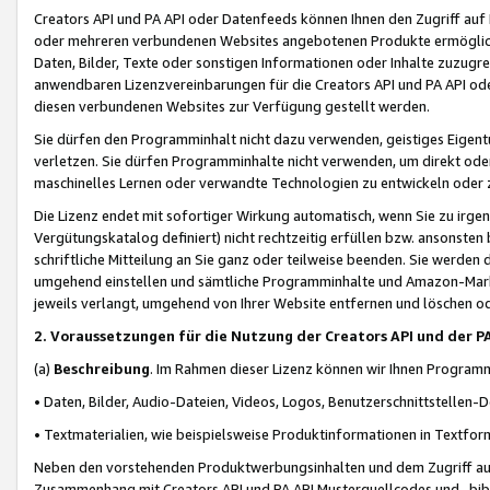
Creators API und PA API oder Datenfeeds können Ihnen den Zugriff auf D
oder mehreren verbundenen Websites angebotenen Produkte ermögliche
Daten, Bilder, Texte oder sonstigen Informationen oder Inhalte zuzugre
anwendbaren Lizenzvereinbarungen für die Creators API und PA API od
diesen verbundenen Websites zur Verfügung gestellt werden.
Sie dürfen den Programminhalt nicht dazu verwenden, geistiges Eigent
verletzen. Sie dürfen Programminhalte nicht verwenden, um direkt ode
maschinelles Lernen oder verwandte Technologien zu entwickeln oder zu
Die Lizenz endet mit sofortiger Wirkung automatisch, wenn Sie zu irg
Vergütungskatalog definiert) nicht rechtzeitig erfüllen bzw. ansonsten
schriftliche Mitteilung an Sie ganz oder teilweise beenden. Sie werden
umgehend einstellen und sämtliche Programminhalte und Amazon-Marke
jeweils verlangt, umgehend von Ihrer Website entfernen und löschen od
2. Voraussetzungen für die Nutzung der Creators API und der P
(a)
Beschreibung
. Im Rahmen dieser Lizenz können wir Ihnen Programmi
• Daten, Bilder, Audio-Dateien, Videos, Logos, Benutzerschnittstellen-
• Textmaterialien, wie beispielsweise Produktinformationen in Textfor
Neben den vorstehenden Produktwerbungsinhalten und dem Zugriff auf 
Zusammenhang mit Creators API und PA API Musterquellcodes und -bibli