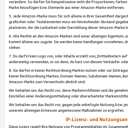
verändern. So dürfen Sie beispielsweise nicht die Proportionen, Farb
Marke hinzufügen bzw. Elemente aus einer Amazon-Marke entfernen.
5. Jede Amazon-Marke muss für sich alleine in ihrer Gesamtheit darge
grafischen oder Textelementen muss ein hinreichender Abstand gegebe
platzieren, der die Lesbarkeit oder Darstellung dieser Amazon-Marke b
6. Alle Rechte an den Amazon-Marken sind unser alleiniges Eigentum, 
kommt alleine uns zugute. Sie werden keine Handlungen vornehmen, 
stehen.
7. Du darfst kein Logo von, oder Inhalte erstellt von,
Drittanbietern au
anderweitig verwenden, es sei denn, du hast von diesem Verkäufer oder
8. Sie dürfen in keiner Rechtsordnung Marken nutzen oder zur Eintragu
keiner Rechtsordnung Marken, Domain-Namen, Subdomain-Namen, Benu
Amazon-Marke zum Verwechseln ähnlich sind.
Wir behalten uns das Recht vor, diese Markenrichtlinien und die gene
Einstellen einer Änderungsmitteilung oder überarbeiteter Markenricht
Wir behalten uns das Recht vor, gegen jede unbefugte Nutzung bzw. jede 
unserem alleinigen Ermessen angemessene Maßnahmen zu ergreifen.
IP-Lizenz- und Nutzungsan
Diese Lizenz regelt Ihre Nutzung von Programminhalten im Zusammen