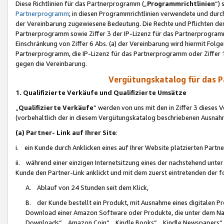
Diese Richtlinien für das Partnerprogramm („
Programmrichtlinien
“)
Partnerprogramm
; in diesen Programmrichtlinien verwendete und durch
der Vereinbarung zugewiesene Bedeutung. Die Rechte und Pflichten de
Partnerprogramm sowie Ziffer 3 der IP-Lizenz für das Partnerprogram
Einschränkung von Ziffer 6 Abs. (a) der Vereinbarung wird hiermit Fol
Partnerprogramm, die IP-Lizenz für das Partnerprogramm oder Ziffer 1
gegen die Vereinbarung.
Vergütungskatalog für das 
1. Qualifizierte Verkäufe und Qualifizierte Umsätze
„
Qualifizierte Verkäufe
“ werden von uns mit den in Ziffer 3 diese
(vorbehaltlich der in diesem Vergütungskatalog beschriebenen Ausnah
(a) Partner- Link auf Ihrer Site
:
i. ein Kunde durch Anklicken eines auf Ihrer Website platzierten Part
ii. während einer einzigen Internetsitzung eines der nachstehend unter (i)
Kunde den Partner-Link anklickt und mit dem zuerst eintretenden der f
A. Ablauf von 24 Stunden seit dem Klick,
B. der Kunde bestellt ein Produkt, mit Ausnahme eines digitalen P
Download einer Amazon Software oder Produkte, die unter dem N
Downloads“, „Amazon Coin“, „Kindle Books“, „Kindle Newspapers“, „