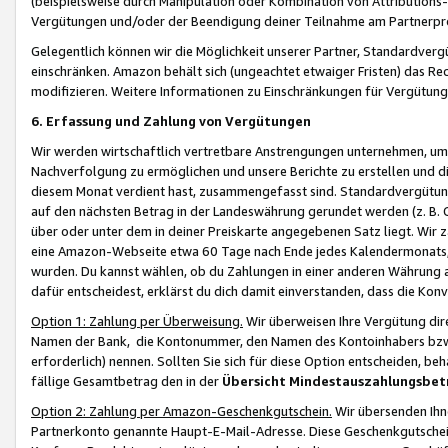
(beispielsweise durch Manipulation oder Kombination von Attributions-
Vergütungen und/oder der Beendigung deiner Teilnahme am Partnerp
Gelegentlich können wir die Möglichkeit unserer Partner, Standardv
einschränken. Amazon behält sich (ungeachtet etwaiger Fristen) das Re
modifizieren. Weitere Informationen zu Einschränkungen für Vergütung
6. Erfassung und Zahlung von Vergütungen
Wir werden wirtschaftlich vertretbare Anstrengungen unternehmen, um 
Nachverfolgung zu ermöglichen und unsere Berichte zu erstellen und di
diesem Monat verdient hast, zusammengefasst sind. Standardvergütung
auf den nächsten Betrag in der Landeswährung gerundet werden (z. B. C
über oder unter dem in deiner Preiskarte angegebenen Satz liegt. Wir
eine Amazon-Webseite etwa 60 Tage nach Ende jedes Kalendermonats, i
wurden. Du kannst wählen, ob du Zahlungen in einer anderen Währung
dafür entscheidest, erklärst du dich damit einverstanden, dass die K
Option 1: Zahlung per Überweisung.
Wir überweisen Ihre Vergütung dir
Namen der Bank, die Kontonummer, den Namen des Kontoinhabers bzw. a
erforderlich) nennen. Sollten Sie sich für diese Option entscheiden, be
fällige Gesamtbetrag den in der
Übersicht Mindestauszahlungsbet
Option 2: Zahlung per Amazon-Geschenkgutschein.
Wir übersenden Ihne
Partnerkonto genannte Haupt-E-Mail-Adresse. Diese Geschenkgutschei