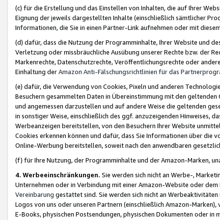
(c) für die Erstellung und das Einstellen von Inhalten, die auf Ihrer We
Eignung der jeweils dargestellten Inhalte (einschließlich sämtlicher 
Informationen, die Sie in einen Partner-Link aufnehmen oder mit diese
(d) dafür, dass die Nutzung der Programminhalte, Ihrer Website und des 
Verletzung oder missbräuchliche Ausübung unserer Rechte bzw. der Recht
Markenrechte, Datenschutzrechte, Veröffentlichungsrechte oder anderer
Einhaltung der
Amazon Anti-Fälschungsrichtlinien für das Partnerpro
(e) dafür, die Verwendung von Cookies, Pixeln und anderen Technologien
Besuchern gesammelten Daten in Übereinstimmung mit den geltenden Ge
und angemessen darzustellen und auf andere Weise die geltenden geset
in sonstiger Weise, einschließlich des ggf. anzuzeigenden Hinweises, d
Werbeanzeigen bereitstellen, von den Besuchern Ihrer Website unmitte
Cookies erkennen können und dafür, dass Sie Informationen über die v
Online-Werbung bereitstellen, soweit nach den anwendbaren gesetzlic
(f) für Ihre Nutzung, der Programminhalte und der Amazon-Marken, u
4. Werbeeinschränkungen.
Sie werden sich nicht an Werbe-, Market
Unternehmen oder in Verbindung mit einer Amazon-Website oder dem Pa
Vereinbarung
gestattet sind. Sie werden sich nicht an Werbeaktivitäten
Logos von uns oder unseren Partnern (einschließlich Amazon-Marken), 
E-Books, physischen Postsendungen, physischen Dokumenten oder in 