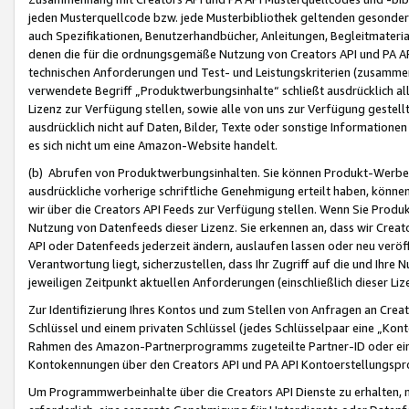
jeden Musterquellcode bzw. jede Musterbibliothek geltenden gesonder
auch Spezifikationen, Benutzerhandbücher, Anleitungen, Begleitmaterial
denen die für die ordnungsgemäße Nutzung von Creators API und PA A
technischen Anforderungen und Test- und Leistungskriterien (zusammen
verwendete Begriff „Produktwerbungsinhalte“ schließt ausdrücklich al
Lizenz zur Verfügung stellen, sowie alle von uns zur Verfügung gestel
ausdrücklich nicht auf Daten, Bilder, Texte oder sonstige Informatione
es sich nicht um eine Amazon-Website handelt.
(b) Abrufen von Produktwerbungsinhalten. Sie können Produkt-Werbein
ausdrückliche vorherige schriftliche Genehmigung erteilt haben, könn
wir über die Creators API Feeds zur Verfügung stellen. Wenn Sie Produk
Nutzung von Datenfeeds dieser Lizenz. Sie erkennen an, dass wir Creat
API oder Datenfeeds jederzeit ändern, auslaufen lassen oder neu veröffe
Verantwortung liegt, sicherzustellen, dass Ihr Zugriff auf die und Ihr
jeweiligen Zeitpunkt aktuellen Anforderungen (einschließlich dieser Liz
Zur Identifizierung Ihres Kontos und zum Stellen von Anfragen an Crea
Schlüssel und einem privaten Schlüssel (jedes Schlüsselpaar eine „Kon
Rahmen des Amazon-Partnerprogramms zugeteilte Partner-ID oder ein
Kontokennungen über den Creators API und PA API Kontoerstellungspro
Um Programmwerbeinhalte über die Creators API Dienste zu erhalten, m