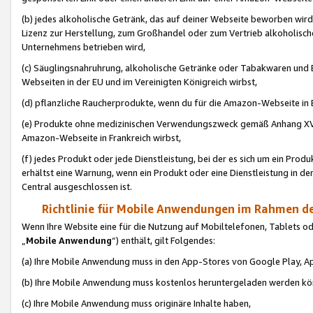
(b) jedes alkoholische Getränk, das auf deiner Webseite beworben wird
Lizenz zur Herstellung, zum Großhandel oder zum Vertrieb alkoholisch
Unternehmens betrieben wird,
(c) Säuglingsnahruhrung, alkoholische Getränke oder Tabakwaren und E
Webseiten in der EU und im Vereinigten Königreich wirbst,
(d) pflanzliche Raucherprodukte, wenn du für die Amazon-Webseite in B
(e) Produkte ohne medizinischen Verwendungszweck gemäß Anhang XVI 
Amazon-Webseite in Frankreich wirbst,
(f) jedes Produkt oder jede Dienstleistung, bei der es sich um ein Prod
erhältst eine Warnung, wenn ein Produkt oder eine Dienstleistung in de
Central ausgeschlossen ist.
Richtlinie für Mobile Anwendungen im Rahmen de
Wenn Ihre Website eine für die Nutzung auf Mobiltelefonen, Tablets 
„
Mobile Anwendung
“) enthält, gilt Folgendes:
(a) Ihre Mobile Anwendung muss in den App-Stores von Google Play, A
(b) Ihre Mobile Anwendung muss kostenlos heruntergeladen werden könn
(c) Ihre Mobile Anwendung muss originäre Inhalte haben,