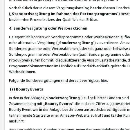
Vorbehaltlich der in diesem Vergütungskatalog beschriebenen Einschr
(„
Standardvergütung im Rahmen des Partnerprogramms
“) besc
bestimmten Prozentsatzes der Qualifizierten Erlöse.
4. Sondervergütung oder Werbeaktionen
Gelegentlich können wir Sonderprogramme oder Werbeaktionen auflegen,
oder alternative Vergütung („
Sondervergütung
”) zu verdienen. Amazo
Sonderprogramme oder Werbeaktionen jederzeit ganz oder teilweise einz
Sonderprogramme oder Werbeaktionen (auch Sonderprogramme oder We
Produktverkäufen kommt) disqualifizierende Ausschlusstatbestände, di
Programmdokumentation im Hinblick auf Produktverkäufe geltende E
Werbeaktionen.
Folgende Sondervergütungen sind derzeit verfügbar:
hier
.
(a) Bounty Events
In den in der
Anlage
(„
Sondervergütung
“) aufgeführten Ländern sind
Zusammenhang mit „
Bounty Events
“ die in dieser Ziffer 4 (a) besch
Bounty Event wie in der Anlage beschrieben anspruchsberechtigt sein mu
teilnehmende Startseite einer Amazon-Website aufruft und (2) der Kun
ausführt.
Amazon zahlt keine Sondervergütung, wenn das zugrundeliegende Boun