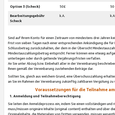
Option 3 (Scheck)
50£
50
Bearbeitungsgebühr
k.A.
k.A
Scheck
Sind auf Ihrem Konto für einen Zeitraum von mindestens drei Jahren kein
Frist von sieben Tagen nach einer entsprechenden Ankündigung die für
Schlussbetrag zurückzuhalten, der dem in der Übersicht Mindestausz
Mindestauszahlungsbetrag entspricht. Ferner können eine etwaig aufg
unterliegen oder durch geltende Verjährungsfristen verfallen.
An Sie unter Abzug bzw. Einbehalt aller in der Vereinbarung beschrieb
Ihnen gemäß der Vereinbarung zustehenden Beträge dar.
Sollten Sie, gleich aus welchem Grund, eine Überschusszahlung erhalte
an Sie im Rahmen der Vereinbarung zukünftig zahlbaren Vergütung zu 
Voraussetzungen für die Teilnahme a
1. Anmeldung und Teilnahmeberechtigung
Sie leiten den Anmeldeprozess ein, indem Sie einen vollständigen und 
muss/müssen originäre Inhalte (original content) enthalten und über d
Originalinhalte, die Materialien von Dritten verwenden, müssen wese