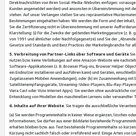
Direktnachrichten von Ihren Social-Media-Websites einfügen. vorausg
Kunden angemeldet werden) und ansonsten in Übereinstimmung mit der
stehen. Auf unser Verlangen stellen Sie uns repräsentative Mustermater
Bestimmungen eingehalten haben. Wir werden die Form und den Inhalt, di
Sie die Zertifizierung nicht in Übereinstimmung mit unserer Aufforderu
Klarstellung: (i) Für die Zwecke der geltenden Marketinggesetze (z. 
von 1991 und ähnlicher oder Nachfolgegesetze) sind Sie der „Absender“ j
Gesetze und Standards und Best Practices der Marketingbranche für 
5. Verbreitung von Partner-Links über Software und Geräte
Sie
nutzen bzw. keine Verlinkungen auf eine Amazon-Website wie nachsteh
Software-Applikationen (z. B. Browser Plug-ins, Browser Helper Objec
ein Endnutzer installieren und ausführen kann) und Geräten, einschlie
Zugelassenen Mobilen Anwendungen); oder (b) im Zusammenhang mit bzw.
Satellitenempfangsgeräte, Streaming-Video-Playern, Blu-Ray-Playern 
Viera Cast oder Vizio Internet Apps). Sie werden ohne ausdrückliche v
Entwicklung von Modellen des maschinellen Lernens oder verwandter 
6. Inhalte auf Ihrer Website
. Sie tragen die ausschließliche Verantwo
(a) Sie werden Programminhalte in keiner Weise ergänzen, löschen oder
Informationen; Sie dürfen aus einer Bilddatei bestehende Programminhal
erhalten bleiben bzw. aus Text bestehende Programminhalte so kürzen, 
Kürzung nicht sachlich falsch oder irreführend wird. Einige Arten von L