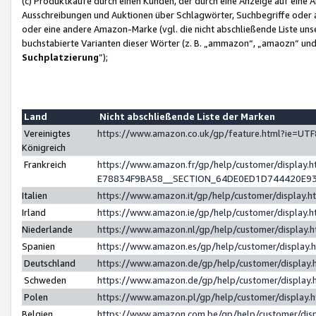
(c) Produktkäufe durch einen Kunden, der durch eine Anzeige auf eine 
Ausschreibungen und Auktionen über Schlagwörter, Suchbegriffe oder 
oder eine andere Amazon-Marke (vgl. die nicht abschließende Liste un
buchstabierte Varianten dieser Wörter (z. B. „ammazon“, „amaozn“ und „
Suchplatzierung
”);
Land
Nicht abschließende Liste der Marken
Vereinigtes
https://www.amazon.co.uk/gp/feature.html?ie=U
Königreich
Frankreich
https://www.amazon.fr/gp/help/customer/displa
E78834F9BA58__SECTION_64DE0ED1D744420E9
Italien
https://www.amazon.it/gp/help/customer/display
Irland
https://www.amazon.ie/gp/help/customer/displa
Niederlande
https://www.amazon.nl/gp/help/customer/display
Spanien
https://www.amazon.es/gp/help/customer/display
Deutschland
https://www.amazon.de/gp/help/customer/displa
Schweden
https://www.amazon.de/gp/help/customer/displa
Polen
https://www.amazon.pl/gp/help/customer/display
Belgien
https://www.amazon.com.be/gp/help/customer/d