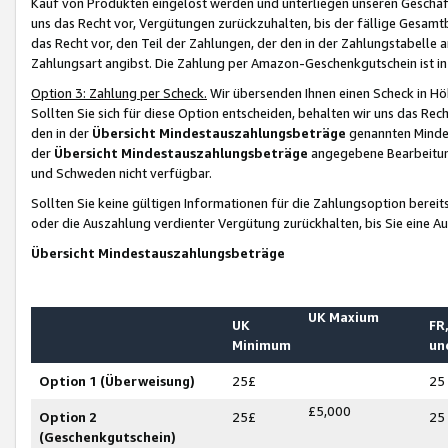
Kauf von Produkten eingelöst werden und unterliegen unseren Geschäf
uns das Recht vor, Vergütungen zurückzuhalten, bis der fällige Gesamt
das Recht vor, den Teil der Zahlungen, der den in der Zahlungstabelle 
Zahlungsart angibst. Die Zahlung per Amazon-Geschenkgutschein ist in
Option 3: Zahlung per Scheck.
Wir übersenden Ihnen einen Scheck in Höh
Sollten Sie sich für diese Option entscheiden, behalten wir uns das Rec
den in der
Übersicht Mindestauszahlungsbeträge
genannten Mindest
der
Übersicht Mindestauszahlungsbeträge
angegebene Bearbeitung
und Schweden nicht verfügbar.
Sollten Sie keine gültigen Informationen für die Zahlungsoption bereit
oder die Auszahlung verdienter Vergütung zurückhalten, bis Sie eine A
Übersicht Mindestauszahlungsbeträge
UK Maxium
UK
FR,
Minimum
un
Option 1 (Überweisung)
25£
25
£5,000
Option 2
25£
25
(Geschenkgutschein)