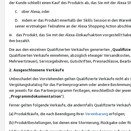
der Kunde schließt einen Kauf des Produkts ab, das Sie mit der Alexa 
C. über Alexa, oder
D. indem er das Produkt innerhalb der Skills Session in den Waren
seiner erstmaligen Teilnahme an der Alexa Shopping Action abschlie
iii. das Produkt, das Sie mit der Alexa-Einkaufsaktion vorgestellt ha
ihm bezahlt.
Die aus den einzelnen Qualifizierten Verkäufen generierten „
Qualifizi
Qualifizierten Verkäufe einnehmen, abzüglich etwaiger Versandkosten
Mehrwertsteuer), Servicegebühren, Gutschriften, Preisnachlässe, Bear
2. Ausgeschlossene Verkäufe
Unbeschadet des Vorstehenden gelten Qualifizierte Verkäufe nicht als
Vergütungskatalog für das Partnerprogramm oder andere Bestimmungen,
wir jeweils für das Partnerprogramm festlegen, einschließlich der jewe
„
Programmdokumentation
“).
Ferner gelten folgende Verkäufe, die andernfalls Qualifizierte Verkä
(a) Produktkäufe, die nach Beendigung Ihrer
Vereinbarung
erfolgen;
(b) Produktbestellungen, bei denen eine Stornierung, Rückgabe oder R