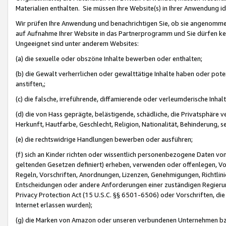
Materialien enthalten. Sie müssen Ihre Website(s) in Ihrer Anwendung ide
Wir prüfen Ihre Anwendung und benachrichtigen Sie, ob sie angenommen
auf Aufnahme Ihrer Website in das Partnerprogramm und Sie dürfen kei
Ungeeignet sind unter anderem Websites:
(a) die sexuelle oder obszöne Inhalte bewerben oder enthalten;
(b) die Gewalt verherrlichen oder gewalttätige Inhalte haben oder pot
anstiften,;
(c) die falsche, irreführende, diffamierende oder verleumderische Inha
(d) die von Hass geprägte, belästigende, schädliche, die Privatsphäre v
Herkunft, Hautfarbe, Geschlecht, Religion, Nationalität, Behinderung, 
(e) die rechtswidrige Handlungen bewerben oder ausführen;
(f) sich an Kinder richten oder wissentlich personenbezogene Daten vo
geltenden Gesetzen definiert) erheben, verwenden oder offenlegen, Vo
Regeln, Vorschriften, Anordnungen, Lizenzen, Genehmigungen, Richtlini
Entscheidungen oder andere Anforderungen einer zuständigen Regierung
Privacy Protection Act (15 U.S.C. §§ 6501-6506) oder Vorschriften, di
Internet erlassen wurden);
(g) die Marken von Amazon oder unseren verbundenen Unternehmen b