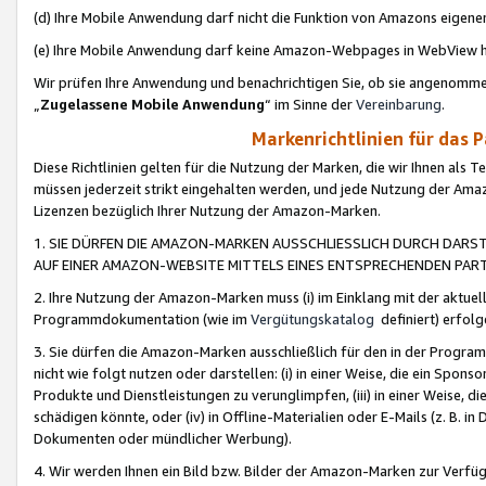
(d) Ihre Mobile Anwendung darf nicht die Funktion von Amazons eige
(e) Ihre Mobile Anwendung darf keine Amazon-Webpages in WebView 
Wir prüfen Ihre Anwendung und benachrichtigen Sie, ob sie angenomm
„
Zugelassene Mobile Anwendung
“ im Sinne der
Vereinbarung
.
Markenrichtlinien für das 
Diese Richtlinien gelten für die Nutzung der Marken, die wir Ihnen als 
müssen jederzeit strikt eingehalten werden, und jede Nutzung der Ama
Lizenzen bezüglich Ihrer Nutzung der Amazon-Marken.
1. SIE DÜRFEN DIE AMAZON-MARKEN AUSSCHLIESSLICH DURCH DARS
AUF EINER AMAZON-WEBSITE MITTELS EINES ENTSPRECHENDEN PART
2. Ihre Nutzung der Amazon-Marken muss (i) im Einklang mit der aktuells
Programmdokumentation (wie im
Vergütungskatalog
definiert) erfolg
3. Sie dürfen die Amazon-Marken ausschließlich für den in der Progr
nicht wie folgt nutzen oder darstellen: (i) in einer Weise, die ein Spo
Produkte und Dienstleistungen zu verunglimpfen, (iii) in einer Weise
schädigen könnte, oder (iv) in Offline-Materialien oder E-Mails (z. B.
Dokumenten oder mündlicher Werbung).
4. Wir werden Ihnen ein Bild bzw. Bilder der Amazon-Marken zur Verfüg