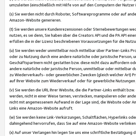
umzuleiten (einschließlich mit Hilfe von auf den Computern der Nutzer i
(s) Sie werden nicht durch Roboter, Softwareprogramme oder auf andere
Amazon-Website generieren.
(t) Sie werden unsere Kundenrezensionen oder Sternebewertungen wed
nutzen, es sei denn, Sie haben über die Creators API und die PA API e
erfüllen die in der Lizenz beschriebenen Voraussetzungen für die Nutzu
(u) Sie werden weder unmittelbar noch mittelbar über Partner-Links P
oder zu Nutzung durch eine andere natürliche oder juristische Person,
Geschäftspartnern nicht gestatten bzw. diese nicht dazu auffordern od
andere natürliche oder juristische Person, unmittelbar oder mittelbar
zu Wiederverkaufs- oder gewerblichen Zwecken (gleich welcher Art) 
auf Ihrer Website zum Wiederverkauf oder für gewerbliche Nutzungen 
(v) Sie werden die URL Ihrer Website, die die Partner-Links enthält b
werden, nicht in einer Weise tarnen, verstecken, manipulieren oder and
nicht mit angemessenem Aufwand in der Lage sind, die Website oder A
Links eine Amazon-Website aufruft.
(w) Sie werden keine Link-Verkürzungen, Schaltflächen, Hyperlinks ode
dahingehend hervorrufen, dass Sie auf eine Amazon-Website verlinken
(x) Auf unser Verlangen hin legen Sie uns eine schriftliche Bestätigung