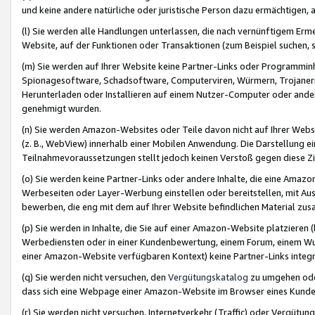
und keine andere natürliche oder juristische Person dazu ermächtigen, a
(l) Sie werden alle Handlungen unterlassen, die nach vernünftigem Erme
Website, auf der Funktionen oder Transaktionen (zum Beispiel suchen, s
(m) Sie werden auf Ihrer Website keine Partner-Links oder Programmin
Spionagesoftware, Schadsoftware, Computerviren, Würmern, Trojaner
Herunterladen oder Installieren auf einem Nutzer-Computer oder ande
genehmigt wurden.
(n) Sie werden Amazon-Websites oder Teile davon nicht auf Ihrer Websi
(z. B., WebView) innerhalb einer Mobilen Anwendung. Die Darstellung ein
Teilnahmevoraussetzungen stellt jedoch keinen Verstoß gegen diese Zif
(o) Sie werden keine Partner-Links oder andere Inhalte, die eine Am
Werbeseiten oder Layer-Werbung einstellen oder bereitstellen, mit Au
bewerben, die eng mit dem auf Ihrer Website befindlichen Material z
(p) Sie werden in Inhalte, die Sie auf einer Amazon-Website platzier
Werbediensten oder in einer Kundenbewertung, einem Forum, einem Wun
einer Amazon-Website verfügbaren Kontext) keine Partner-Links integr
(q) Sie werden nicht versuchen, den
Vergütungskatalog
zu umgehen oder
dass sich eine Webpage einer Amazon-Website im Browser eines Kunden 
(r) Sie werden nicht versuchen, Internetverkehr (Traffic) oder Vergü