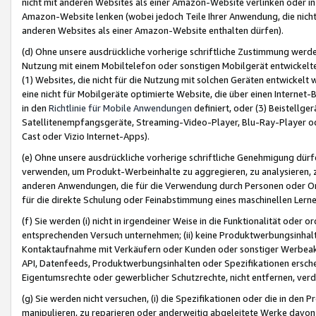
nicht mit anderen Websites als einer Amazon-Website verlinken oder i
Amazon-Website lenken (wobei jedoch Teile Ihrer Anwendung, die nich
anderen Websites als einer Amazon-Website enthalten dürfen).
(d) Ohne unsere ausdrückliche vorherige schriftliche Zustimmung werd
Nutzung mit einem Mobiltelefon oder sonstigen Mobilgerät entwickelt
(1) Websites, die nicht für die Nutzung mit solchen Geräten entwickelt
eine nicht für Mobilgeräte optimierte Website, die über einen Interne
in den
Richtlinie für Mobile Anwendungen
definiert, oder (3) Beistellge
Satellitenempfangsgeräte, Streaming-Video-Player, Blu-Ray-Player ode
Cast oder Vizio Internet-Apps).
(e) Ohne unsere ausdrückliche vorherige schriftliche Genehmigung dürfe
verwenden, um Produkt-Werbeinhalte zu aggregieren, zu analysieren, 
anderen Anwendungen, die für die Verwendung durch Personen oder Or
für die direkte Schulung oder Feinabstimmung eines maschinellen Lern
(f) Sie werden (i) nicht in irgendeiner Weise in die Funktionalität ode
entsprechenden Versuch unternehmen; (ii) keine Produktwerbungsinha
Kontaktaufnahme mit Verkäufern oder Kunden oder sonstiger Werbeaktiv
API, Datenfeeds, Produktwerbungsinhalten oder Spezifikationen erschei
Eigentumsrechte oder gewerblicher Schutzrechte, nicht entfernen, verd
(g) Sie werden nicht versuchen, (i) die Spezifikationen oder die in de
manipulieren, zu reparieren oder anderweitig abgeleitete Werke davon z