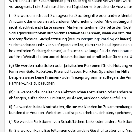
Werbeinhalte im Zusammenhang mit Suchergebnissen verwendet werden,
vorausgesetzt die Suchmaschine verfügt über entsprechende Ausschlu
(f) Sie werden nicht auf Schlagwörter, Suchbegriffe oder andere Ident
Amazon oder unseren verbundenen Unternehmen oder Abwandlungen bzw
nicht abschließende Liste unserer Marken entnehmen Sie bitte der Nich
Schlagwortauktionen auf Suchmaschinen teilnehmen, wenn die sich da
Kostenpflichtige Suchplatzierung (wie im
Vergütungskatalog
definiert
Suchmaschinen Links zur Verfügung stellen, damit Sie bei allgemeinen I
kostenfreien Suchergebnissen) auftauchen, solange Sie die
Vereinbaru
auf Ihre Website leiten und nicht unmittelbar oder mittelbar über eine
(g) Sie werden natürlichen oder juristischen Personen für die Nutzung 
Form von Geld, Rabatten, Preisnachlässen, Punkten, Spenden für Hilfs
beispielsweise keine Prämien- oder Treueprogramme auflegen, die Anrei
Partner-Links zu besuchen.
(h) Sie werden die Inhalte von elektronischen Formularen oder anderem M
abfangen, aufzeichnen, umleiten, auslesen, auslegen oder ausfüllen.
(i) Sie werden keine Kontodaten, die unsere Kunden im Zusammenhang 
Kunden der Amazon-Websites), abfragen, erheben, einholen, speichern,
(j) Sie werden Funktionen von Schaltflächen, Links oder andere Funkti
(k) Sie werden keine Bestellungen oder andere Geschäfte über eine Ama