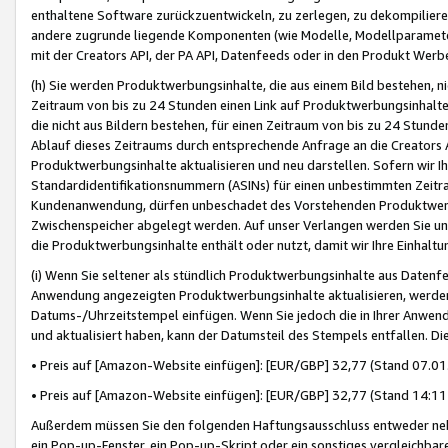
enthaltene Software zurückzuentwickeln, zu zerlegen, zu dekompilier
andere zugrunde liegende Komponenten (wie Modelle, Modellparameter
mit der Creators API, der PA API, Datenfeeds oder in den Produkt Werb
(h) Sie werden Produktwerbungsinhalte, die aus einem Bild bestehen, ni
Zeitraum von bis zu 24 Stunden einen Link auf Produktwerbungsinhalte
die nicht aus Bildern bestehen, für einen Zeitraum von bis zu 24 Stund
Ablauf dieses Zeitraums durch entsprechende Anfrage an die Creators 
Produktwerbungsinhalte aktualisieren und neu darstellen. Sofern wir Ih
Standardidentifikationsnummern (ASINs) für einen unbestimmten Zeitra
Kundenanwendung, dürfen unbeschadet des Vorstehenden Produktwerbu
Zwischenspeicher abgelegt werden. Auf unser Verlangen werden Sie un
die Produktwerbungsinhalte enthält oder nutzt, damit wir Ihre Einhalt
(i) Wenn Sie seltener als stündlich Produktwerbungsinhalte aus Datenfe
Anwendung angezeigten Produktwerbungsinhalte aktualisieren, werden 
Datums-/Uhrzeitstempel einfügen. Wenn Sie jedoch die in Ihrer Anwe
und aktualisiert haben, kann der Datumsteil des Stempels entfallen. Dies
• Preis auf [Amazon-Website einfügen]: [EUR/GBP] 32,77 (Stand 07.01.
• Preis auf [Amazon-Website einfügen]: [EUR/GBP] 32,77 (Stand 14:11 
Außerdem müssen Sie den folgenden Haftungsausschluss entweder neb
ein Pop-up-Fenster, ein Pop-up-Skript oder ein sonstiges vergleichba