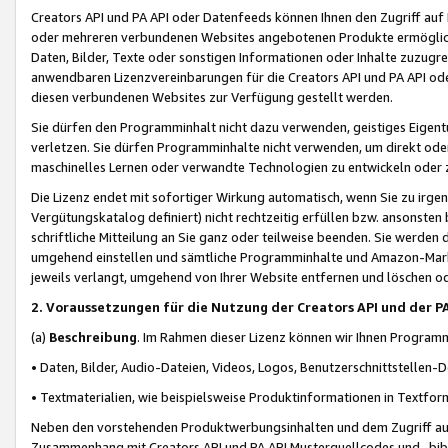
Creators API und PA API oder Datenfeeds können Ihnen den Zugriff auf D
oder mehreren verbundenen Websites angebotenen Produkte ermögliche
Daten, Bilder, Texte oder sonstigen Informationen oder Inhalte zuzugre
anwendbaren Lizenzvereinbarungen für die Creators API und PA API od
diesen verbundenen Websites zur Verfügung gestellt werden.
Sie dürfen den Programminhalt nicht dazu verwenden, geistiges Eigent
verletzen. Sie dürfen Programminhalte nicht verwenden, um direkt ode
maschinelles Lernen oder verwandte Technologien zu entwickeln oder zu
Die Lizenz endet mit sofortiger Wirkung automatisch, wenn Sie zu irg
Vergütungskatalog definiert) nicht rechtzeitig erfüllen bzw. ansonsten
schriftliche Mitteilung an Sie ganz oder teilweise beenden. Sie werden
umgehend einstellen und sämtliche Programminhalte und Amazon-Marke
jeweils verlangt, umgehend von Ihrer Website entfernen und löschen od
2. Voraussetzungen für die Nutzung der Creators API und der P
(a)
Beschreibung
. Im Rahmen dieser Lizenz können wir Ihnen Programmi
• Daten, Bilder, Audio-Dateien, Videos, Logos, Benutzerschnittstellen-
• Textmaterialien, wie beispielsweise Produktinformationen in Textfor
Neben den vorstehenden Produktwerbungsinhalten und dem Zugriff auf 
Zusammenhang mit Creators API und PA API Musterquellcodes und -bibli