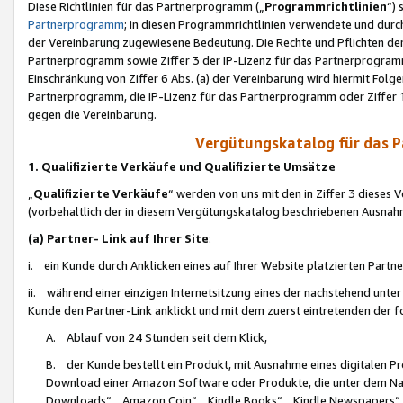
Diese Richtlinien für das Partnerprogramm („
Programmrichtlinien
“)
Partnerprogramm
; in diesen Programmrichtlinien verwendete und durch
der Vereinbarung zugewiesene Bedeutung. Die Rechte und Pflichten de
Partnerprogramm sowie Ziffer 3 der IP-Lizenz für das Partnerprogram
Einschränkung von Ziffer 6 Abs. (a) der Vereinbarung wird hiermit Fol
Partnerprogramm, die IP-Lizenz für das Partnerprogramm oder Ziffer 1
gegen die Vereinbarung.
Vergütungskatalog für das 
1. Qualifizierte Verkäufe und Qualifizierte Umsätze
„
Qualifizierte Verkäufe
“ werden von uns mit den in Ziffer 3 diese
(vorbehaltlich der in diesem Vergütungskatalog beschriebenen Ausnah
(a) Partner- Link auf Ihrer Site
:
i. ein Kunde durch Anklicken eines auf Ihrer Website platzierten Part
ii. während einer einzigen Internetsitzung eines der nachstehend unter (i)
Kunde den Partner-Link anklickt und mit dem zuerst eintretenden der f
A. Ablauf von 24 Stunden seit dem Klick,
B. der Kunde bestellt ein Produkt, mit Ausnahme eines digitalen P
Download einer Amazon Software oder Produkte, die unter dem N
Downloads“, „Amazon Coin“, „Kindle Books“, „Kindle Newspapers“, „