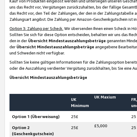
Kauf von Produkten eingelöst werden und unterliegen unseren Geschäf
uns das Recht vor, Vergütungen zurückzuhalten, bis der fällige Gesamt
das Recht vor, den Teil der Zahlungen, der den in der Zahlungstabelle 
Zahlungsart angibst. Die Zahlung per Amazon-Geschenkgutschein ist in
Option 3: Zahlung per Scheck.
Wir übersenden Ihnen einen Scheck in Höh
Sollten Sie sich für diese Option entscheiden, behalten wir uns das Rec
den in der
Übersicht Mindestauszahlungsbeträge
genannten Mindest
der
Übersicht Mindestauszahlungsbeträge
angegebene Bearbeitung
und Schweden nicht verfügbar.
Sollten Sie keine gültigen Informationen für die Zahlungsoption bereit
oder die Auszahlung verdienter Vergütung zurückhalten, bis Sie eine A
Übersicht Mindestauszahlungsbeträge
UK Maxium
UK
FR,
Minimum
un
Option 1 (Überweisung)
25£
25
£5,000
Option 2
25£
25
(Geschenkgutschein)