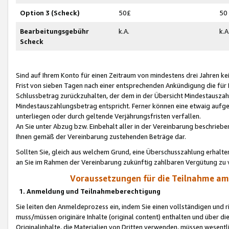
Option 3 (Scheck)
50£
50
Bearbeitungsgebühr
k.A.
k.A
Scheck
Sind auf Ihrem Konto für einen Zeitraum von mindestens drei Jahren kein
Frist von sieben Tagen nach einer entsprechenden Ankündigung die für
Schlussbetrag zurückzuhalten, der dem in der Übersicht Mindestausz
Mindestauszahlungsbetrag entspricht. Ferner können eine etwaig aufg
unterliegen oder durch geltende Verjährungsfristen verfallen.
An Sie unter Abzug bzw. Einbehalt aller in der Vereinbarung beschrieb
Ihnen gemäß der Vereinbarung zustehenden Beträge dar.
Sollten Sie, gleich aus welchem Grund, eine Überschusszahlung erhalte
an Sie im Rahmen der Vereinbarung zukünftig zahlbaren Vergütung zu 
Voraussetzungen für die Teilnahme a
1. Anmeldung und Teilnahmeberechtigung
Sie leiten den Anmeldeprozess ein, indem Sie einen vollständigen und 
muss/müssen originäre Inhalte (original content) enthalten und über d
Originalinhalte, die Materialien von Dritten verwenden, müssen wese