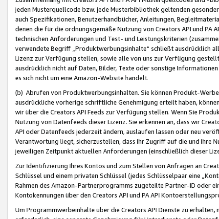
jeden Musterquellcode bzw. jede Musterbibliothek geltenden gesonder
auch Spezifikationen, Benutzerhandbücher, Anleitungen, Begleitmaterial
denen die für die ordnungsgemäße Nutzung von Creators API und PA A
technischen Anforderungen und Test- und Leistungskriterien (zusammen
verwendete Begriff „Produktwerbungsinhalte“ schließt ausdrücklich al
Lizenz zur Verfügung stellen, sowie alle von uns zur Verfügung gestel
ausdrücklich nicht auf Daten, Bilder, Texte oder sonstige Informatione
es sich nicht um eine Amazon-Website handelt.
(b) Abrufen von Produktwerbungsinhalten. Sie können Produkt-Werbein
ausdrückliche vorherige schriftliche Genehmigung erteilt haben, könn
wir über die Creators API Feeds zur Verfügung stellen. Wenn Sie Produk
Nutzung von Datenfeeds dieser Lizenz. Sie erkennen an, dass wir Creat
API oder Datenfeeds jederzeit ändern, auslaufen lassen oder neu veröffe
Verantwortung liegt, sicherzustellen, dass Ihr Zugriff auf die und Ihr
jeweiligen Zeitpunkt aktuellen Anforderungen (einschließlich dieser Liz
Zur Identifizierung Ihres Kontos und zum Stellen von Anfragen an Crea
Schlüssel und einem privaten Schlüssel (jedes Schlüsselpaar eine „Kon
Rahmen des Amazon-Partnerprogramms zugeteilte Partner-ID oder ein
Kontokennungen über den Creators API und PA API Kontoerstellungspro
Um Programmwerbeinhalte über die Creators API Dienste zu erhalten, m