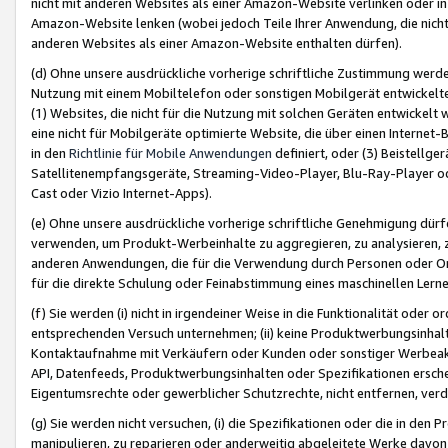
nicht mit anderen Websites als einer Amazon-Website verlinken oder i
Amazon-Website lenken (wobei jedoch Teile Ihrer Anwendung, die nich
anderen Websites als einer Amazon-Website enthalten dürfen).
(d) Ohne unsere ausdrückliche vorherige schriftliche Zustimmung werd
Nutzung mit einem Mobiltelefon oder sonstigen Mobilgerät entwickelt
(1) Websites, die nicht für die Nutzung mit solchen Geräten entwickelt
eine nicht für Mobilgeräte optimierte Website, die über einen Interne
in den
Richtlinie für Mobile Anwendungen
definiert, oder (3) Beistellge
Satellitenempfangsgeräte, Streaming-Video-Player, Blu-Ray-Player ode
Cast oder Vizio Internet-Apps).
(e) Ohne unsere ausdrückliche vorherige schriftliche Genehmigung dürfe
verwenden, um Produkt-Werbeinhalte zu aggregieren, zu analysieren, 
anderen Anwendungen, die für die Verwendung durch Personen oder Or
für die direkte Schulung oder Feinabstimmung eines maschinellen Lern
(f) Sie werden (i) nicht in irgendeiner Weise in die Funktionalität ode
entsprechenden Versuch unternehmen; (ii) keine Produktwerbungsinha
Kontaktaufnahme mit Verkäufern oder Kunden oder sonstiger Werbeaktiv
API, Datenfeeds, Produktwerbungsinhalten oder Spezifikationen erschei
Eigentumsrechte oder gewerblicher Schutzrechte, nicht entfernen, verd
(g) Sie werden nicht versuchen, (i) die Spezifikationen oder die in de
manipulieren, zu reparieren oder anderweitig abgeleitete Werke davon z