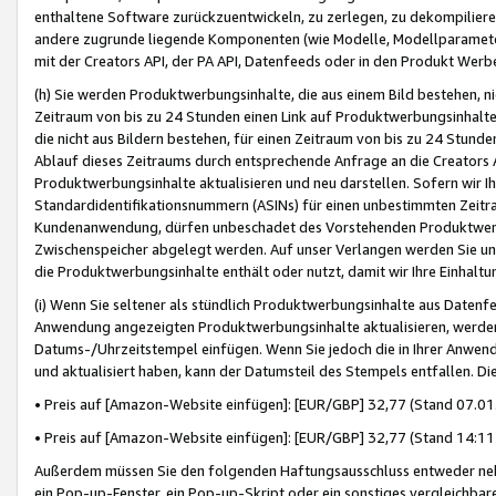
enthaltene Software zurückzuentwickeln, zu zerlegen, zu dekompilier
andere zugrunde liegende Komponenten (wie Modelle, Modellparameter
mit der Creators API, der PA API, Datenfeeds oder in den Produkt Werb
(h) Sie werden Produktwerbungsinhalte, die aus einem Bild bestehen, ni
Zeitraum von bis zu 24 Stunden einen Link auf Produktwerbungsinhalte
die nicht aus Bildern bestehen, für einen Zeitraum von bis zu 24 Stund
Ablauf dieses Zeitraums durch entsprechende Anfrage an die Creators 
Produktwerbungsinhalte aktualisieren und neu darstellen. Sofern wir Ih
Standardidentifikationsnummern (ASINs) für einen unbestimmten Zeitra
Kundenanwendung, dürfen unbeschadet des Vorstehenden Produktwerbu
Zwischenspeicher abgelegt werden. Auf unser Verlangen werden Sie un
die Produktwerbungsinhalte enthält oder nutzt, damit wir Ihre Einhalt
(i) Wenn Sie seltener als stündlich Produktwerbungsinhalte aus Datenfe
Anwendung angezeigten Produktwerbungsinhalte aktualisieren, werden 
Datums-/Uhrzeitstempel einfügen. Wenn Sie jedoch die in Ihrer Anwe
und aktualisiert haben, kann der Datumsteil des Stempels entfallen. Dies
• Preis auf [Amazon-Website einfügen]: [EUR/GBP] 32,77 (Stand 07.01.
• Preis auf [Amazon-Website einfügen]: [EUR/GBP] 32,77 (Stand 14:11 
Außerdem müssen Sie den folgenden Haftungsausschluss entweder neb
ein Pop-up-Fenster, ein Pop-up-Skript oder ein sonstiges vergleichba