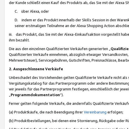
der Kunde schließt einen Kauf des Produkts ab, das Sie mit der Alexa 
C. über Alexa, oder
D. indem er das Produkt innerhalb der Skills Session in den Waren
seiner erstmaligen Teilnahme an der Alexa Shopping Action abschlie
iii. das Produkt, das Sie mit der Alexa-Einkaufsaktion vorgestellt ha
ihm bezahlt.
Die aus den einzelnen Qualifizierten Verkäufen generierten „
Qualifizi
Qualifizierten Verkäufe einnehmen, abzüglich etwaiger Versandkosten
Mehrwertsteuer), Servicegebühren, Gutschriften, Preisnachlässe, Bear
2. Ausgeschlossene Verkäufe
Unbeschadet des Vorstehenden gelten Qualifizierte Verkäufe nicht als
Vergütungskatalog für das Partnerprogramm oder andere Bestimmungen,
wir jeweils für das Partnerprogramm festlegen, einschließlich der jewe
„
Programmdokumentation
“).
Ferner gelten folgende Verkäufe, die andernfalls Qualifizierte Verkä
(a) Produktkäufe, die nach Beendigung Ihrer
Vereinbarung
erfolgen;
(b) Produktbestellungen, bei denen eine Stornierung, Rückgabe oder R