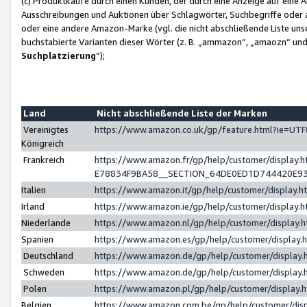
(c) Produktkäufe durch einen Kunden, der durch eine Anzeige auf eine 
Ausschreibungen und Auktionen über Schlagwörter, Suchbegriffe oder 
oder eine andere Amazon-Marke (vgl. die nicht abschließende Liste un
buchstabierte Varianten dieser Wörter (z. B. „ammazon“, „amaozn“ und „
Suchplatzierung
”);
Land
Nicht abschließende Liste der Marken
Vereinigtes
https://www.amazon.co.uk/gp/feature.html?ie=U
Königreich
Frankreich
https://www.amazon.fr/gp/help/customer/displa
E78834F9BA58__SECTION_64DE0ED1D744420E9
Italien
https://www.amazon.it/gp/help/customer/display
Irland
https://www.amazon.ie/gp/help/customer/displa
Niederlande
https://www.amazon.nl/gp/help/customer/display
Spanien
https://www.amazon.es/gp/help/customer/display
Deutschland
https://www.amazon.de/gp/help/customer/displa
Schweden
https://www.amazon.de/gp/help/customer/displa
Polen
https://www.amazon.pl/gp/help/customer/display
Belgien
https://www.amazon.com.be/gp/help/customer/d