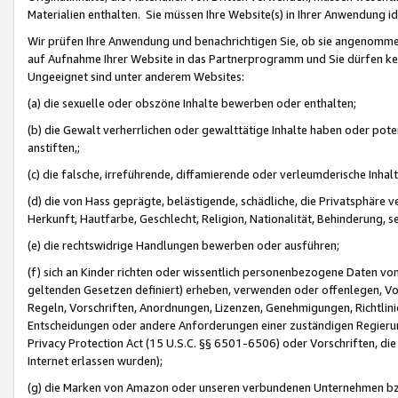
Materialien enthalten. Sie müssen Ihre Website(s) in Ihrer Anwendung ide
Wir prüfen Ihre Anwendung und benachrichtigen Sie, ob sie angenommen
auf Aufnahme Ihrer Website in das Partnerprogramm und Sie dürfen kei
Ungeeignet sind unter anderem Websites:
(a) die sexuelle oder obszöne Inhalte bewerben oder enthalten;
(b) die Gewalt verherrlichen oder gewalttätige Inhalte haben oder pot
anstiften,;
(c) die falsche, irreführende, diffamierende oder verleumderische Inha
(d) die von Hass geprägte, belästigende, schädliche, die Privatsphäre v
Herkunft, Hautfarbe, Geschlecht, Religion, Nationalität, Behinderung, 
(e) die rechtswidrige Handlungen bewerben oder ausführen;
(f) sich an Kinder richten oder wissentlich personenbezogene Daten vo
geltenden Gesetzen definiert) erheben, verwenden oder offenlegen, Vo
Regeln, Vorschriften, Anordnungen, Lizenzen, Genehmigungen, Richtlini
Entscheidungen oder andere Anforderungen einer zuständigen Regierung
Privacy Protection Act (15 U.S.C. §§ 6501-6506) oder Vorschriften, di
Internet erlassen wurden);
(g) die Marken von Amazon oder unseren verbundenen Unternehmen b