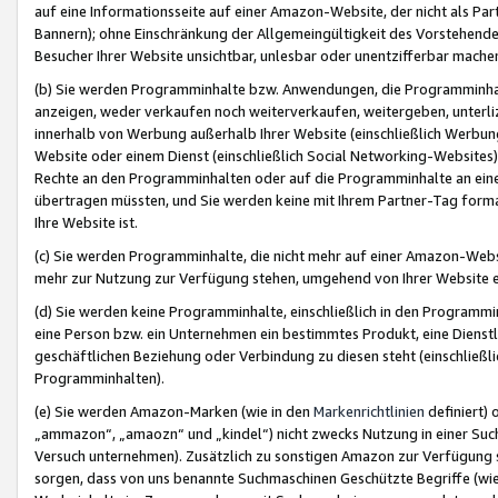
auf eine Informationsseite auf einer Amazon-Website, der nicht als Part
Bannern); ohne Einschränkung der Allgemeingültigkeit des Vorstehende
Besucher Ihrer Website unsichtbar, unlesbar oder unentzifferbar mache
(b) Sie werden Programminhalte bzw. Anwendungen, die Programminhalt
anzeigen, weder verkaufen noch weiterverkaufen, weitergeben, unterli
innerhalb von Werbung außerhalb Ihrer Website (einschließlich Werbun
Website oder einem Dienst (einschließlich Social Networking-Website
Rechte an den Programminhalten oder auf die Programminhalte an eine a
übertragen müssten, und Sie werden keine mit Ihrem Partner-Tag formati
Ihre Website ist.
(c) Sie werden Programminhalte, die nicht mehr auf einer Amazon-Websit
mehr zur Nutzung zur Verfügung stehen, umgehend von Ihrer Website e
(d) Sie werden keine Programminhalte, einschließlich in den Programmin
eine Person bzw. ein Unternehmen ein bestimmtes Produkt, eine Dienstle
geschäftlichen Beziehung oder Verbindung zu diesen steht (einschließli
Programminhalten).
(e) Sie werden Amazon-Marken (wie in den
Markenrichtlinien
definiert) 
„ammazon“, „amaozn“ und „kindel“) nicht zwecks Nutzung in einer Suc
Versuch unternehmen). Zusätzlich zu sonstigen Amazon zur Verfügung 
sorgen, dass von uns benannte Suchmaschinen Geschützte Begriffe (wie 