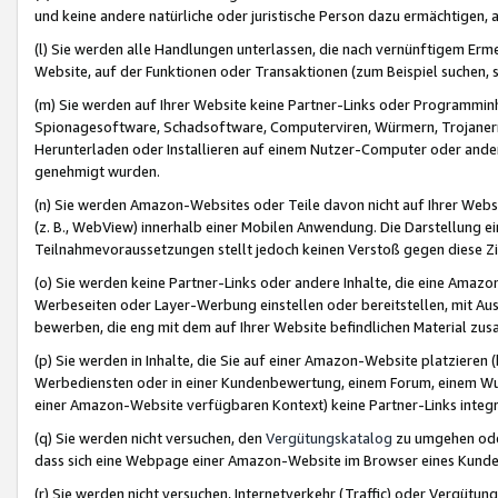
und keine andere natürliche oder juristische Person dazu ermächtigen, a
(l) Sie werden alle Handlungen unterlassen, die nach vernünftigem Erme
Website, auf der Funktionen oder Transaktionen (zum Beispiel suchen, s
(m) Sie werden auf Ihrer Website keine Partner-Links oder Programmin
Spionagesoftware, Schadsoftware, Computerviren, Würmern, Trojaner
Herunterladen oder Installieren auf einem Nutzer-Computer oder ande
genehmigt wurden.
(n) Sie werden Amazon-Websites oder Teile davon nicht auf Ihrer Websi
(z. B., WebView) innerhalb einer Mobilen Anwendung. Die Darstellung ein
Teilnahmevoraussetzungen stellt jedoch keinen Verstoß gegen diese Zif
(o) Sie werden keine Partner-Links oder andere Inhalte, die eine Am
Werbeseiten oder Layer-Werbung einstellen oder bereitstellen, mit Au
bewerben, die eng mit dem auf Ihrer Website befindlichen Material z
(p) Sie werden in Inhalte, die Sie auf einer Amazon-Website platzier
Werbediensten oder in einer Kundenbewertung, einem Forum, einem Wun
einer Amazon-Website verfügbaren Kontext) keine Partner-Links integr
(q) Sie werden nicht versuchen, den
Vergütungskatalog
zu umgehen oder
dass sich eine Webpage einer Amazon-Website im Browser eines Kunden 
(r) Sie werden nicht versuchen, Internetverkehr (Traffic) oder Vergü