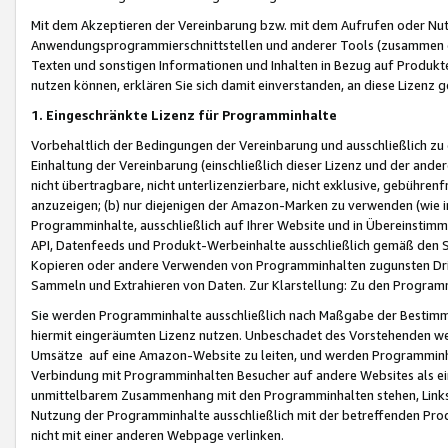
Mit dem Akzeptieren der Vereinbarung bzw. mit dem Aufrufen oder Nutz
Anwendungsprogrammierschnittstellen und anderer Tools (zusammen die
Texten und sonstigen Informationen und Inhalten in Bezug auf Produkte
nutzen können, erklären Sie sich damit einverstanden, an diese Lizenz 
1. Eingeschränkte Lizenz für Programminhalte
Vorbehaltlich der Bedingungen der Vereinbarung und ausschließlich z
Einhaltung der Vereinbarung (einschließlich dieser Lizenz und der ande
nicht übertragbare, nicht unterlizenzierbare, nicht exklusive, gebühren
anzuzeigen; (b) nur diejenigen der Amazon-Marken zu verwenden (wie in 
Programminhalte, ausschließlich auf Ihrer Website und in Übereinstimmu
API, Datenfeeds und Produkt-Werbeinhalte ausschließlich gemäß den Spe
Kopieren oder andere Verwenden von Programminhalten zugunsten Dri
Sammeln und Extrahieren von Daten. Zur Klarstellung: Zu den Program
Sie werden Programminhalte ausschließlich nach Maßgabe der Besti
hiermit eingeräumten Lizenz nutzen. Unbeschadet des Vorstehenden we
Umsätze auf eine Amazon-Website zu leiten, und werden Programminhal
Verbindung mit Programminhalten Besucher auf andere Websites als ein
unmittelbarem Zusammenhang mit den Programminhalten stehen, Links z
Nutzung der Programminhalte ausschließlich mit der betreffenden Pr
nicht mit einer anderen Webpage verlinken.