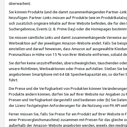
überwachen).
Sie können Produkte (und die damit zusammenhängenden Partner-Links)
hinzufügen. Partner-Links müssen auf Produkte (wie im Produktkatalog de
sich zusätzlich originäre Inhalte auf Ihrer Website befinden, die für 
Suchergebnisse, Events (z. B. Prime Day) oder die Homepages bestimmte
Sie müssen sämtliche Links und damit zusammenhängende Verweise auf z
Werbeaktion auf der jeweiligen Amazon-Website endet. Falls Sie beisp
einstellen und darauf hinweisen, dass Amazon auf ausgewählte Kleidun
Preisnachlass in Höhe von 15 % von Ihrer Website entfernen, sobald di
Sie dürfen keine unzutreffenden, überschwänglichen, täuschenden od
unsere Richtlinien, Werbeaktionen oder Preise aufstellen. Stellen Sie 
angebotenen Smartphone mit 64 GB Speicherkapazität ein, so dürfen S
führt.
Die Preise und die Verfügbarkeit von Produkten können Veränderungen 
Produkte ändern können, dürfen Sie auf Ihrer Website nur Angaben zu P
Preisen und Verfügbarkeit dargestellt sind bedienen oder (b) Sie Daten
der Lizenz festgelegten Anforderungen für die Nutzung von PA API einh
Ferner müssen Sie, falls Sie Preise für ein Produkt auf Ihrer Website in 
einer Preisvergleichsmaschine) zusammen mit Preisen für das gleiche o
außerhalb der Amazon-Website angeboten werden, jeweils den niedrigst