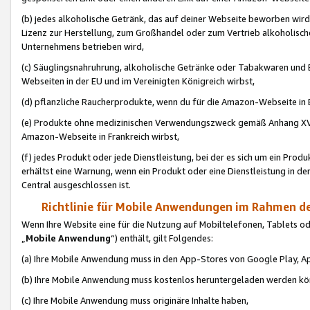
(b) jedes alkoholische Getränk, das auf deiner Webseite beworben wird
Lizenz zur Herstellung, zum Großhandel oder zum Vertrieb alkoholisch
Unternehmens betrieben wird,
(c) Säuglingsnahruhrung, alkoholische Getränke oder Tabakwaren und E
Webseiten in der EU und im Vereinigten Königreich wirbst,
(d) pflanzliche Raucherprodukte, wenn du für die Amazon-Webseite in B
(e) Produkte ohne medizinischen Verwendungszweck gemäß Anhang XVI 
Amazon-Webseite in Frankreich wirbst,
(f) jedes Produkt oder jede Dienstleistung, bei der es sich um ein Prod
erhältst eine Warnung, wenn ein Produkt oder eine Dienstleistung in de
Central ausgeschlossen ist.
Richtlinie für Mobile Anwendungen im Rahmen de
Wenn Ihre Website eine für die Nutzung auf Mobiltelefonen, Tablets 
„
Mobile Anwendung
“) enthält, gilt Folgendes:
(a) Ihre Mobile Anwendung muss in den App-Stores von Google Play, A
(b) Ihre Mobile Anwendung muss kostenlos heruntergeladen werden könn
(c) Ihre Mobile Anwendung muss originäre Inhalte haben,