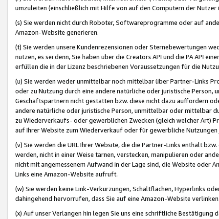
umzuleiten (einschließlich mit Hilfe von auf den Computern der Nutzer i
(s) Sie werden nicht durch Roboter, Softwareprogramme oder auf andere
Amazon-Website generieren.
(t) Sie werden unsere Kundenrezensionen oder Sternebewertungen wed
nutzen, es sei denn, Sie haben über die Creators API und die PA API e
erfüllen die in der Lizenz beschriebenen Voraussetzungen für die Nutzu
(u) Sie werden weder unmittelbar noch mittelbar über Partner-Links P
oder zu Nutzung durch eine andere natürliche oder juristische Person,
Geschäftspartnern nicht gestatten bzw. diese nicht dazu auffordern od
andere natürliche oder juristische Person, unmittelbar oder mittelbar
zu Wiederverkaufs- oder gewerblichen Zwecken (gleich welcher Art) 
auf Ihrer Website zum Wiederverkauf oder für gewerbliche Nutzungen 
(v) Sie werden die URL Ihrer Website, die die Partner-Links enthält b
werden, nicht in einer Weise tarnen, verstecken, manipulieren oder and
nicht mit angemessenem Aufwand in der Lage sind, die Website oder A
Links eine Amazon-Website aufruft.
(w) Sie werden keine Link-Verkürzungen, Schaltflächen, Hyperlinks ode
dahingehend hervorrufen, dass Sie auf eine Amazon-Website verlinken
(x) Auf unser Verlangen hin legen Sie uns eine schriftliche Bestätigung