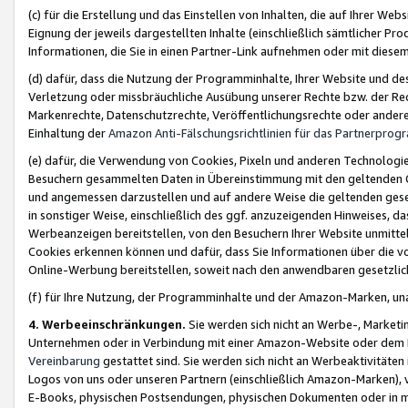
(c) für die Erstellung und das Einstellen von Inhalten, die auf Ihrer We
Eignung der jeweils dargestellten Inhalte (einschließlich sämtlicher 
Informationen, die Sie in einen Partner-Link aufnehmen oder mit diese
(d) dafür, dass die Nutzung der Programminhalte, Ihrer Website und des 
Verletzung oder missbräuchliche Ausübung unserer Rechte bzw. der Recht
Markenrechte, Datenschutzrechte, Veröffentlichungsrechte oder anderer
Einhaltung der
Amazon Anti-Fälschungsrichtlinien für das Partnerpro
(e) dafür, die Verwendung von Cookies, Pixeln und anderen Technologien
Besuchern gesammelten Daten in Übereinstimmung mit den geltenden Ge
und angemessen darzustellen und auf andere Weise die geltenden geset
in sonstiger Weise, einschließlich des ggf. anzuzeigenden Hinweises, d
Werbeanzeigen bereitstellen, von den Besuchern Ihrer Website unmitte
Cookies erkennen können und dafür, dass Sie Informationen über die v
Online-Werbung bereitstellen, soweit nach den anwendbaren gesetzlic
(f) für Ihre Nutzung, der Programminhalte und der Amazon-Marken, u
4. Werbeeinschränkungen.
Sie werden sich nicht an Werbe-, Market
Unternehmen oder in Verbindung mit einer Amazon-Website oder dem Pa
Vereinbarung
gestattet sind. Sie werden sich nicht an Werbeaktivitäten
Logos von uns oder unseren Partnern (einschließlich Amazon-Marken), 
E-Books, physischen Postsendungen, physischen Dokumenten oder in 