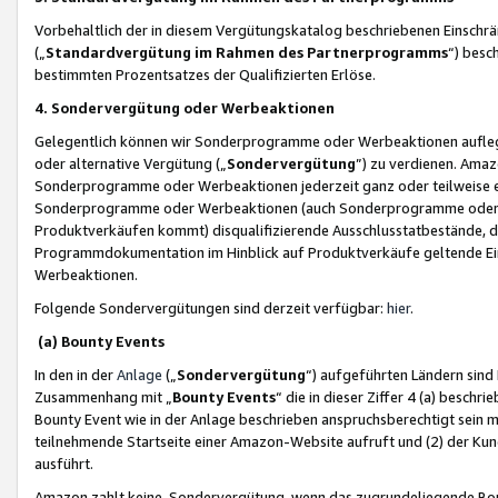
Vorbehaltlich der in diesem Vergütungskatalog beschriebenen Einschr
(„
Standardvergütung im Rahmen des Partnerprogramms
“) besc
bestimmten Prozentsatzes der Qualifizierten Erlöse.
4. Sondervergütung oder Werbeaktionen
Gelegentlich können wir Sonderprogramme oder Werbeaktionen auflegen,
oder alternative Vergütung („
Sondervergütung
”) zu verdienen. Amazo
Sonderprogramme oder Werbeaktionen jederzeit ganz oder teilweise einz
Sonderprogramme oder Werbeaktionen (auch Sonderprogramme oder We
Produktverkäufen kommt) disqualifizierende Ausschlusstatbestände, di
Programmdokumentation im Hinblick auf Produktverkäufe geltende E
Werbeaktionen.
Folgende Sondervergütungen sind derzeit verfügbar:
hier
.
(a) Bounty Events
In den in der
Anlage
(„
Sondervergütung
“) aufgeführten Ländern sind
Zusammenhang mit „
Bounty Events
“ die in dieser Ziffer 4 (a) besch
Bounty Event wie in der Anlage beschrieben anspruchsberechtigt sein mu
teilnehmende Startseite einer Amazon-Website aufruft und (2) der Kun
ausführt.
Amazon zahlt keine Sondervergütung, wenn das zugrundeliegende Boun