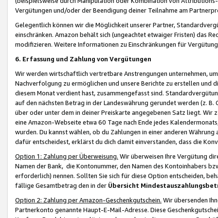
(beispielsweise durch Manipulation oder Kombination von Attributions-
Vergütungen und/oder der Beendigung deiner Teilnahme am Partnerp
Gelegentlich können wir die Möglichkeit unserer Partner, Standardv
einschränken. Amazon behält sich (ungeachtet etwaiger Fristen) das Re
modifizieren. Weitere Informationen zu Einschränkungen für Vergütung
6. Erfassung und Zahlung von Vergütungen
Wir werden wirtschaftlich vertretbare Anstrengungen unternehmen, um 
Nachverfolgung zu ermöglichen und unsere Berichte zu erstellen und di
diesem Monat verdient hast, zusammengefasst sind. Standardvergütung
auf den nächsten Betrag in der Landeswährung gerundet werden (z. B. C
über oder unter dem in deiner Preiskarte angegebenen Satz liegt. Wir
eine Amazon-Webseite etwa 60 Tage nach Ende jedes Kalendermonats, i
wurden. Du kannst wählen, ob du Zahlungen in einer anderen Währung
dafür entscheidest, erklärst du dich damit einverstanden, dass die K
Option 1: Zahlung per Überweisung.
Wir überweisen Ihre Vergütung dir
Namen der Bank, die Kontonummer, den Namen des Kontoinhabers bzw. a
erforderlich) nennen. Sollten Sie sich für diese Option entscheiden, be
fällige Gesamtbetrag den in der
Übersicht Mindestauszahlungsbet
Option 2: Zahlung per Amazon-Geschenkgutschein.
Wir übersenden Ihne
Partnerkonto genannte Haupt-E-Mail-Adresse. Diese Geschenkgutschei