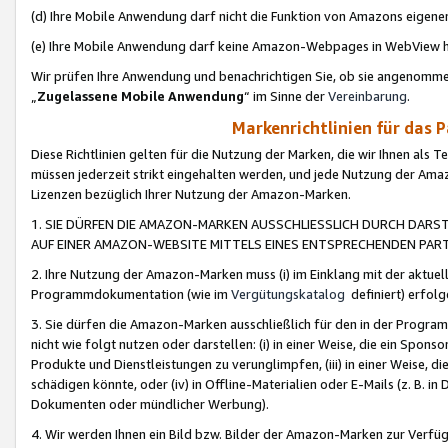
(d) Ihre Mobile Anwendung darf nicht die Funktion von Amazons eige
(e) Ihre Mobile Anwendung darf keine Amazon-Webpages in WebView 
Wir prüfen Ihre Anwendung und benachrichtigen Sie, ob sie angenomm
„
Zugelassene Mobile Anwendung
“ im Sinne der
Vereinbarung
.
Markenrichtlinien für das 
Diese Richtlinien gelten für die Nutzung der Marken, die wir Ihnen als 
müssen jederzeit strikt eingehalten werden, und jede Nutzung der Ama
Lizenzen bezüglich Ihrer Nutzung der Amazon-Marken.
1. SIE DÜRFEN DIE AMAZON-MARKEN AUSSCHLIESSLICH DURCH DARS
AUF EINER AMAZON-WEBSITE MITTELS EINES ENTSPRECHENDEN PART
2. Ihre Nutzung der Amazon-Marken muss (i) im Einklang mit der aktuells
Programmdokumentation (wie im
Vergütungskatalog
definiert) erfolg
3. Sie dürfen die Amazon-Marken ausschließlich für den in der Progr
nicht wie folgt nutzen oder darstellen: (i) in einer Weise, die ein Spo
Produkte und Dienstleistungen zu verunglimpfen, (iii) in einer Weise
schädigen könnte, oder (iv) in Offline-Materialien oder E-Mails (z. B.
Dokumenten oder mündlicher Werbung).
4. Wir werden Ihnen ein Bild bzw. Bilder der Amazon-Marken zur Verfüg