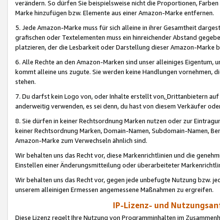
verändern. So dürfen Sie beispielsweise nicht die Proportionen, Farb
Marke hinzufügen bzw. Elemente aus einer Amazon-Marke entfernen.
5. Jede Amazon-Marke muss für sich alleine in ihrer Gesamtheit darge
grafischen oder Textelementen muss ein hinreichender Abstand gegebe
platzieren, der die Lesbarkeit oder Darstellung dieser Amazon-Marke b
6. Alle Rechte an den Amazon-Marken sind unser alleiniges Eigentum, 
kommt alleine uns zugute. Sie werden keine Handlungen vornehmen, 
stehen.
7. Du darfst kein Logo von, oder Inhalte erstellt von,
Drittanbietern au
anderweitig verwenden, es sei denn, du hast von diesem Verkäufer oder
8. Sie dürfen in keiner Rechtsordnung Marken nutzen oder zur Eintragu
keiner Rechtsordnung Marken, Domain-Namen, Subdomain-Namen, Benu
Amazon-Marke zum Verwechseln ähnlich sind.
Wir behalten uns das Recht vor, diese Markenrichtlinien und die gene
Einstellen einer Änderungsmitteilung oder überarbeiteter Markenricht
Wir behalten uns das Recht vor, gegen jede unbefugte Nutzung bzw. jede 
unserem alleinigen Ermessen angemessene Maßnahmen zu ergreifen.
IP-Lizenz- und Nutzungsan
Diese Lizenz regelt Ihre Nutzung von Programminhalten im Zusammen