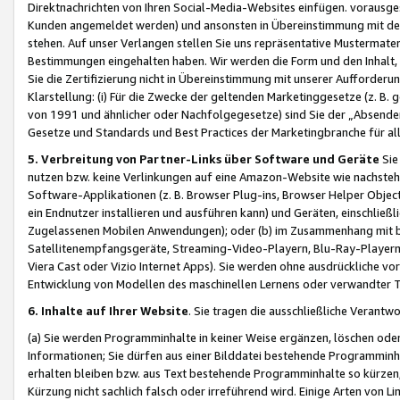
Direktnachrichten von Ihren Social-Media-Websites einfügen. vorausg
Kunden angemeldet werden) und ansonsten in Übereinstimmung mit der
stehen. Auf unser Verlangen stellen Sie uns repräsentative Mustermater
Bestimmungen eingehalten haben. Wir werden die Form und den Inhalt, di
Sie die Zertifizierung nicht in Übereinstimmung mit unserer Aufforderu
Klarstellung: (i) Für die Zwecke der geltenden Marketinggesetze (z. 
von 1991 und ähnlicher oder Nachfolgegesetze) sind Sie der „Absender“ j
Gesetze und Standards und Best Practices der Marketingbranche für 
5. Verbreitung von Partner-Links über Software und Geräte
Sie
nutzen bzw. keine Verlinkungen auf eine Amazon-Website wie nachsteh
Software-Applikationen (z. B. Browser Plug-ins, Browser Helper Objec
ein Endnutzer installieren und ausführen kann) und Geräten, einschlie
Zugelassenen Mobilen Anwendungen); oder (b) im Zusammenhang mit bzw.
Satellitenempfangsgeräte, Streaming-Video-Playern, Blu-Ray-Playern 
Viera Cast oder Vizio Internet Apps). Sie werden ohne ausdrückliche v
Entwicklung von Modellen des maschinellen Lernens oder verwandter 
6. Inhalte auf Ihrer Website
. Sie tragen die ausschließliche Verantwo
(a) Sie werden Programminhalte in keiner Weise ergänzen, löschen oder
Informationen; Sie dürfen aus einer Bilddatei bestehende Programminhal
erhalten bleiben bzw. aus Text bestehende Programminhalte so kürzen, 
Kürzung nicht sachlich falsch oder irreführend wird. Einige Arten von L