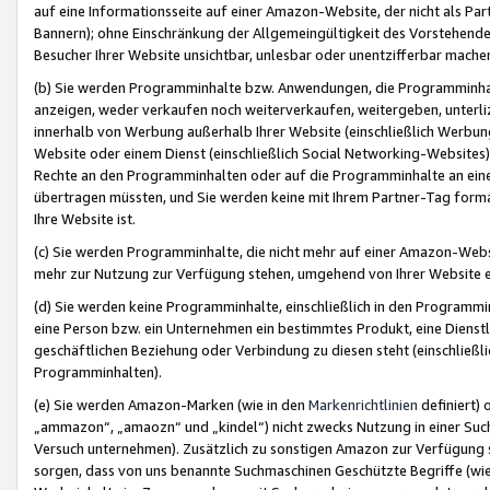
auf eine Informationsseite auf einer Amazon-Website, der nicht als Part
Bannern); ohne Einschränkung der Allgemeingültigkeit des Vorstehende
Besucher Ihrer Website unsichtbar, unlesbar oder unentzifferbar mache
(b) Sie werden Programminhalte bzw. Anwendungen, die Programminhalt
anzeigen, weder verkaufen noch weiterverkaufen, weitergeben, unterli
innerhalb von Werbung außerhalb Ihrer Website (einschließlich Werbun
Website oder einem Dienst (einschließlich Social Networking-Website
Rechte an den Programminhalten oder auf die Programminhalte an eine a
übertragen müssten, und Sie werden keine mit Ihrem Partner-Tag formati
Ihre Website ist.
(c) Sie werden Programminhalte, die nicht mehr auf einer Amazon-Websit
mehr zur Nutzung zur Verfügung stehen, umgehend von Ihrer Website e
(d) Sie werden keine Programminhalte, einschließlich in den Programmin
eine Person bzw. ein Unternehmen ein bestimmtes Produkt, eine Dienstle
geschäftlichen Beziehung oder Verbindung zu diesen steht (einschließli
Programminhalten).
(e) Sie werden Amazon-Marken (wie in den
Markenrichtlinien
definiert) 
„ammazon“, „amaozn“ und „kindel“) nicht zwecks Nutzung in einer Suc
Versuch unternehmen). Zusätzlich zu sonstigen Amazon zur Verfügung 
sorgen, dass von uns benannte Suchmaschinen Geschützte Begriffe (wie 