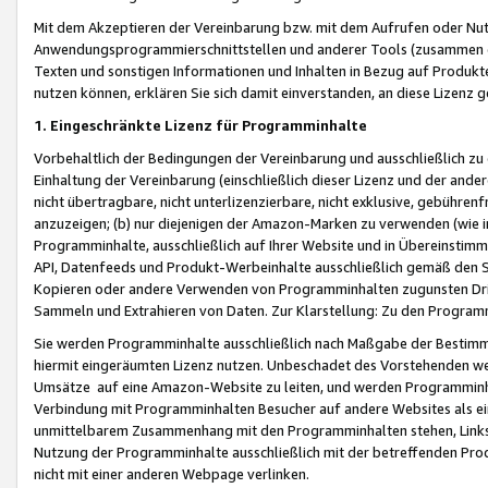
Mit dem Akzeptieren der Vereinbarung bzw. mit dem Aufrufen oder Nutz
Anwendungsprogrammierschnittstellen und anderer Tools (zusammen die
Texten und sonstigen Informationen und Inhalten in Bezug auf Produkte
nutzen können, erklären Sie sich damit einverstanden, an diese Lizenz 
1. Eingeschränkte Lizenz für Programminhalte
Vorbehaltlich der Bedingungen der Vereinbarung und ausschließlich z
Einhaltung der Vereinbarung (einschließlich dieser Lizenz und der ande
nicht übertragbare, nicht unterlizenzierbare, nicht exklusive, gebühren
anzuzeigen; (b) nur diejenigen der Amazon-Marken zu verwenden (wie in 
Programminhalte, ausschließlich auf Ihrer Website und in Übereinstimmu
API, Datenfeeds und Produkt-Werbeinhalte ausschließlich gemäß den Spe
Kopieren oder andere Verwenden von Programminhalten zugunsten Dri
Sammeln und Extrahieren von Daten. Zur Klarstellung: Zu den Program
Sie werden Programminhalte ausschließlich nach Maßgabe der Besti
hiermit eingeräumten Lizenz nutzen. Unbeschadet des Vorstehenden we
Umsätze auf eine Amazon-Website zu leiten, und werden Programminhal
Verbindung mit Programminhalten Besucher auf andere Websites als ein
unmittelbarem Zusammenhang mit den Programminhalten stehen, Links z
Nutzung der Programminhalte ausschließlich mit der betreffenden Pr
nicht mit einer anderen Webpage verlinken.