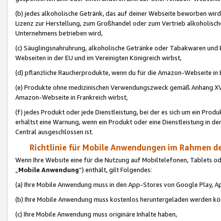
(b) jedes alkoholische Getränk, das auf deiner Webseite beworben wird
Lizenz zur Herstellung, zum Großhandel oder zum Vertrieb alkoholisch
Unternehmens betrieben wird,
(c) Säuglingsnahruhrung, alkoholische Getränke oder Tabakwaren und E
Webseiten in der EU und im Vereinigten Königreich wirbst,
(d) pflanzliche Raucherprodukte, wenn du für die Amazon-Webseite in B
(e) Produkte ohne medizinischen Verwendungszweck gemäß Anhang XVI 
Amazon-Webseite in Frankreich wirbst,
(f) jedes Produkt oder jede Dienstleistung, bei der es sich um ein Prod
erhältst eine Warnung, wenn ein Produkt oder eine Dienstleistung in de
Central ausgeschlossen ist.
Richtlinie für Mobile Anwendungen im Rahmen de
Wenn Ihre Website eine für die Nutzung auf Mobiltelefonen, Tablets 
„
Mobile Anwendung
“) enthält, gilt Folgendes:
(a) Ihre Mobile Anwendung muss in den App-Stores von Google Play, A
(b) Ihre Mobile Anwendung muss kostenlos heruntergeladen werden könn
(c) Ihre Mobile Anwendung muss originäre Inhalte haben,