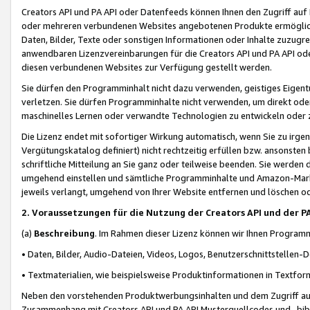
Creators API und PA API oder Datenfeeds können Ihnen den Zugriff auf D
oder mehreren verbundenen Websites angebotenen Produkte ermögliche
Daten, Bilder, Texte oder sonstigen Informationen oder Inhalte zuzugre
anwendbaren Lizenzvereinbarungen für die Creators API und PA API od
diesen verbundenen Websites zur Verfügung gestellt werden.
Sie dürfen den Programminhalt nicht dazu verwenden, geistiges Eigent
verletzen. Sie dürfen Programminhalte nicht verwenden, um direkt ode
maschinelles Lernen oder verwandte Technologien zu entwickeln oder zu
Die Lizenz endet mit sofortiger Wirkung automatisch, wenn Sie zu irg
Vergütungskatalog definiert) nicht rechtzeitig erfüllen bzw. ansonsten
schriftliche Mitteilung an Sie ganz oder teilweise beenden. Sie werden
umgehend einstellen und sämtliche Programminhalte und Amazon-Marke
jeweils verlangt, umgehend von Ihrer Website entfernen und löschen od
2. Voraussetzungen für die Nutzung der Creators API und der P
(a)
Beschreibung
. Im Rahmen dieser Lizenz können wir Ihnen Programmi
• Daten, Bilder, Audio-Dateien, Videos, Logos, Benutzerschnittstellen-
• Textmaterialien, wie beispielsweise Produktinformationen in Textfor
Neben den vorstehenden Produktwerbungsinhalten und dem Zugriff auf 
Zusammenhang mit Creators API und PA API Musterquellcodes und -bibli