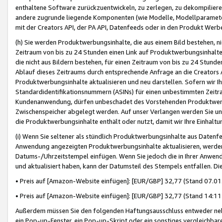
enthaltene Software zurückzuentwickeln, zu zerlegen, zu dekompilier
andere zugrunde liegende Komponenten (wie Modelle, Modellparameter
mit der Creators API, der PA API, Datenfeeds oder in den Produkt Werb
(h) Sie werden Produktwerbungsinhalte, die aus einem Bild bestehen, ni
Zeitraum von bis zu 24 Stunden einen Link auf Produktwerbungsinhalte
die nicht aus Bildern bestehen, für einen Zeitraum von bis zu 24 Stund
Ablauf dieses Zeitraums durch entsprechende Anfrage an die Creators 
Produktwerbungsinhalte aktualisieren und neu darstellen. Sofern wir Ih
Standardidentifikationsnummern (ASINs) für einen unbestimmten Zeitra
Kundenanwendung, dürfen unbeschadet des Vorstehenden Produktwerbu
Zwischenspeicher abgelegt werden. Auf unser Verlangen werden Sie un
die Produktwerbungsinhalte enthält oder nutzt, damit wir Ihre Einhalt
(i) Wenn Sie seltener als stündlich Produktwerbungsinhalte aus Datenfe
Anwendung angezeigten Produktwerbungsinhalte aktualisieren, werden 
Datums-/Uhrzeitstempel einfügen. Wenn Sie jedoch die in Ihrer Anwe
und aktualisiert haben, kann der Datumsteil des Stempels entfallen. Dies
• Preis auf [Amazon-Website einfügen]: [EUR/GBP] 32,77 (Stand 07.01.
• Preis auf [Amazon-Website einfügen]: [EUR/GBP] 32,77 (Stand 14:11 
Außerdem müssen Sie den folgenden Haftungsausschluss entweder neb
ein Pop-up-Fenster, ein Pop-up-Skript oder ein sonstiges vergleichba