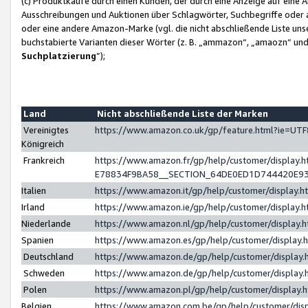
(c) Produktkäufe durch einen Kunden, der durch eine Anzeige auf eine 
Ausschreibungen und Auktionen über Schlagwörter, Suchbegriffe oder 
oder eine andere Amazon-Marke (vgl. die nicht abschließende Liste un
buchstabierte Varianten dieser Wörter (z. B. „ammazon“, „amaozn“ und „
Suchplatzierung
”);
Land
Nicht abschließende Liste der Marken
Vereinigtes
https://www.amazon.co.uk/gp/feature.html?ie=U
Königreich
Frankreich
https://www.amazon.fr/gp/help/customer/displa
E78834F9BA58__SECTION_64DE0ED1D744420E9
Italien
https://www.amazon.it/gp/help/customer/display
Irland
https://www.amazon.ie/gp/help/customer/displa
Niederlande
https://www.amazon.nl/gp/help/customer/display
Spanien
https://www.amazon.es/gp/help/customer/display
Deutschland
https://www.amazon.de/gp/help/customer/displa
Schweden
https://www.amazon.de/gp/help/customer/displa
Polen
https://www.amazon.pl/gp/help/customer/display
Belgien
https://www.amazon.com.be/gp/help/customer/d