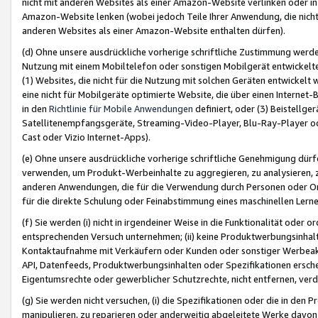
nicht mit anderen Websites als einer Amazon-Website verlinken oder i
Amazon-Website lenken (wobei jedoch Teile Ihrer Anwendung, die nich
anderen Websites als einer Amazon-Website enthalten dürfen).
(d) Ohne unsere ausdrückliche vorherige schriftliche Zustimmung werd
Nutzung mit einem Mobiltelefon oder sonstigen Mobilgerät entwickelt
(1) Websites, die nicht für die Nutzung mit solchen Geräten entwickelt
eine nicht für Mobilgeräte optimierte Website, die über einen Interne
in den
Richtlinie für Mobile Anwendungen
definiert, oder (3) Beistellge
Satellitenempfangsgeräte, Streaming-Video-Player, Blu-Ray-Player ode
Cast oder Vizio Internet-Apps).
(e) Ohne unsere ausdrückliche vorherige schriftliche Genehmigung dürfe
verwenden, um Produkt-Werbeinhalte zu aggregieren, zu analysieren, 
anderen Anwendungen, die für die Verwendung durch Personen oder Or
für die direkte Schulung oder Feinabstimmung eines maschinellen Lern
(f) Sie werden (i) nicht in irgendeiner Weise in die Funktionalität ode
entsprechenden Versuch unternehmen; (ii) keine Produktwerbungsinha
Kontaktaufnahme mit Verkäufern oder Kunden oder sonstiger Werbeaktiv
API, Datenfeeds, Produktwerbungsinhalten oder Spezifikationen erschei
Eigentumsrechte oder gewerblicher Schutzrechte, nicht entfernen, verd
(g) Sie werden nicht versuchen, (i) die Spezifikationen oder die in de
manipulieren, zu reparieren oder anderweitig abgeleitete Werke davon z