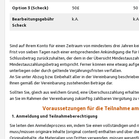
Option 3 (Scheck)
50£
50
Bearbeitungsgebühr
k.A.
k.A
Scheck
Sind auf Ihrem Konto für einen Zeitraum von mindestens drei Jahren kein
Frist von sieben Tagen nach einer entsprechenden Ankündigung die für
Schlussbetrag zurückzuhalten, der dem in der Übersicht Mindestausz
Mindestauszahlungsbetrag entspricht. Ferner können eine etwaig aufg
unterliegen oder durch geltende Verjährungsfristen verfallen.
An Sie unter Abzug bzw. Einbehalt aller in der Vereinbarung beschrieb
Ihnen gemäß der Vereinbarung zustehenden Beträge dar.
Sollten Sie, gleich aus welchem Grund, eine Überschusszahlung erhalte
an Sie im Rahmen der Vereinbarung zukünftig zahlbaren Vergütung zu 
Voraussetzungen für die Teilnahme a
1. Anmeldung und Teilnahmeberechtigung
Sie leiten den Anmeldeprozess ein, indem Sie einen vollständigen und 
muss/müssen originäre Inhalte (original content) enthalten und über d
Originalinhalte, die Materialien von Dritten verwenden, müssen wese