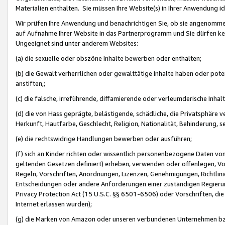
Materialien enthalten. Sie müssen Ihre Website(s) in Ihrer Anwendung ide
Wir prüfen Ihre Anwendung und benachrichtigen Sie, ob sie angenommen
auf Aufnahme Ihrer Website in das Partnerprogramm und Sie dürfen kei
Ungeeignet sind unter anderem Websites:
(a) die sexuelle oder obszöne Inhalte bewerben oder enthalten;
(b) die Gewalt verherrlichen oder gewalttätige Inhalte haben oder pot
anstiften,;
(c) die falsche, irreführende, diffamierende oder verleumderische Inha
(d) die von Hass geprägte, belästigende, schädliche, die Privatsphäre v
Herkunft, Hautfarbe, Geschlecht, Religion, Nationalität, Behinderung, 
(e) die rechtswidrige Handlungen bewerben oder ausführen;
(f) sich an Kinder richten oder wissentlich personenbezogene Daten vo
geltenden Gesetzen definiert) erheben, verwenden oder offenlegen, Vo
Regeln, Vorschriften, Anordnungen, Lizenzen, Genehmigungen, Richtlini
Entscheidungen oder andere Anforderungen einer zuständigen Regierung
Privacy Protection Act (15 U.S.C. §§ 6501-6506) oder Vorschriften, di
Internet erlassen wurden);
(g) die Marken von Amazon oder unseren verbundenen Unternehmen b