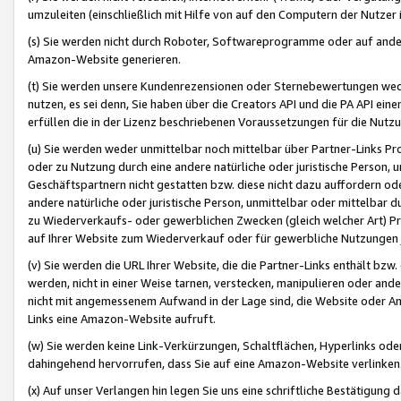
umzuleiten (einschließlich mit Hilfe von auf den Computern der Nutzer i
(s) Sie werden nicht durch Roboter, Softwareprogramme oder auf andere
Amazon-Website generieren.
(t) Sie werden unsere Kundenrezensionen oder Sternebewertungen wed
nutzen, es sei denn, Sie haben über die Creators API und die PA API e
erfüllen die in der Lizenz beschriebenen Voraussetzungen für die Nutzu
(u) Sie werden weder unmittelbar noch mittelbar über Partner-Links P
oder zu Nutzung durch eine andere natürliche oder juristische Person,
Geschäftspartnern nicht gestatten bzw. diese nicht dazu auffordern od
andere natürliche oder juristische Person, unmittelbar oder mittelbar
zu Wiederverkaufs- oder gewerblichen Zwecken (gleich welcher Art) 
auf Ihrer Website zum Wiederverkauf oder für gewerbliche Nutzungen 
(v) Sie werden die URL Ihrer Website, die die Partner-Links enthält b
werden, nicht in einer Weise tarnen, verstecken, manipulieren oder and
nicht mit angemessenem Aufwand in der Lage sind, die Website oder A
Links eine Amazon-Website aufruft.
(w) Sie werden keine Link-Verkürzungen, Schaltflächen, Hyperlinks ode
dahingehend hervorrufen, dass Sie auf eine Amazon-Website verlinken
(x) Auf unser Verlangen hin legen Sie uns eine schriftliche Bestätigung