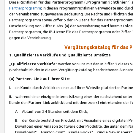
Diese Richtlinien für das Partnerprogramm („
Programmrichtlinien
“)
Partnerprogramm
; in diesen Programmrichtlinien verwendete und durch
der Vereinbarung zugewiesene Bedeutung. Die Rechte und Pflichten de
Partnerprogramm sowie Ziffer 3 der IP-Lizenz für das Partnerprogram
Einschränkung von Ziffer 6 Abs. (a) der Vereinbarung wird hiermit Fol
Partnerprogramm, die IP-Lizenz für das Partnerprogramm oder Ziffer 1
gegen die Vereinbarung.
Vergütungskatalog für das 
1. Qualifizierte Verkäufe und Qualifizierte Umsätze
„
Qualifizierte Verkäufe
“ werden von uns mit den in Ziffer 3 diese
(vorbehaltlich der in diesem Vergütungskatalog beschriebenen Ausnah
(a) Partner- Link auf Ihrer Site
:
i. ein Kunde durch Anklicken eines auf Ihrer Website platzierten Part
ii. während einer einzigen Internetsitzung eines der nachstehend unter (i)
Kunde den Partner-Link anklickt und mit dem zuerst eintretenden der f
A. Ablauf von 24 Stunden seit dem Klick,
B. der Kunde bestellt ein Produkt, mit Ausnahme eines digitalen P
Download einer Amazon Software oder Produkte, die unter dem N
Downloads“, „Amazon Coin“, „Kindle Books“, „Kindle Newspapers“, „