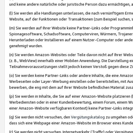
und keine andere natürliche oder juristische Person dazu ermächtigen, a
(l) Sie werden alle Handlungen unterlassen, die nach vernünftigem Erme
Website, auf der Funktionen oder Transaktionen (zum Beispiel suchen, s
(m) Sie werden auf Ihrer Website keine Partner-Links oder Programmin
Spionagesoftware, Schadsoftware, Computerviren, Würmern, Trojaner
Herunterladen oder Installieren auf einem Nutzer-Computer oder ande
genehmigt wurden.
(n) Sie werden Amazon-Websites oder Teile davon nicht auf Ihrer Websi
(z. B., WebView) innerhalb einer Mobilen Anwendung. Die Darstellung ein
Teilnahmevoraussetzungen stellt jedoch keinen Verstoß gegen diese Zif
(o) Sie werden keine Partner-Links oder andere Inhalte, die eine Am
Werbeseiten oder Layer-Werbung einstellen oder bereitstellen, mit Au
bewerben, die eng mit dem auf Ihrer Website befindlichen Material z
(p) Sie werden in Inhalte, die Sie auf einer Amazon-Website platzier
Werbediensten oder in einer Kundenbewertung, einem Forum, einem Wun
einer Amazon-Website verfügbaren Kontext) keine Partner-Links integr
(q) Sie werden nicht versuchen, den
Vergütungskatalog
zu umgehen oder
dass sich eine Webpage einer Amazon-Website im Browser eines Kunden 
(r) Sie werden nicht versuchen, Internetverkehr (Traffic) oder Vergü