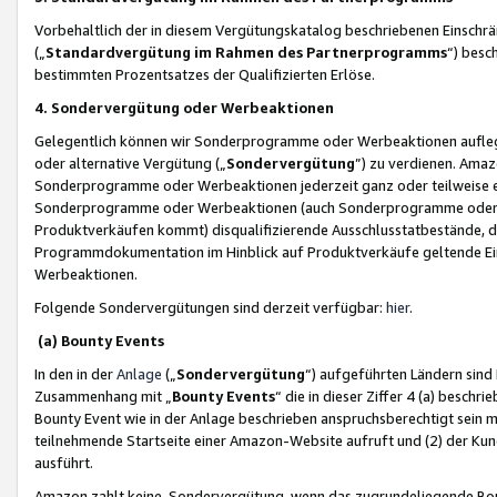
Vorbehaltlich der in diesem Vergütungskatalog beschriebenen Einschr
(„
Standardvergütung im Rahmen des Partnerprogramms
“) besc
bestimmten Prozentsatzes der Qualifizierten Erlöse.
4. Sondervergütung oder Werbeaktionen
Gelegentlich können wir Sonderprogramme oder Werbeaktionen auflegen,
oder alternative Vergütung („
Sondervergütung
”) zu verdienen. Amazo
Sonderprogramme oder Werbeaktionen jederzeit ganz oder teilweise einz
Sonderprogramme oder Werbeaktionen (auch Sonderprogramme oder We
Produktverkäufen kommt) disqualifizierende Ausschlusstatbestände, di
Programmdokumentation im Hinblick auf Produktverkäufe geltende E
Werbeaktionen.
Folgende Sondervergütungen sind derzeit verfügbar:
hier
.
(a) Bounty Events
In den in der
Anlage
(„
Sondervergütung
“) aufgeführten Ländern sind
Zusammenhang mit „
Bounty Events
“ die in dieser Ziffer 4 (a) besch
Bounty Event wie in der Anlage beschrieben anspruchsberechtigt sein mu
teilnehmende Startseite einer Amazon-Website aufruft und (2) der Kun
ausführt.
Amazon zahlt keine Sondervergütung, wenn das zugrundeliegende Boun