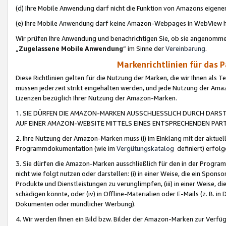
(d) Ihre Mobile Anwendung darf nicht die Funktion von Amazons eige
(e) Ihre Mobile Anwendung darf keine Amazon-Webpages in WebView 
Wir prüfen Ihre Anwendung und benachrichtigen Sie, ob sie angenomm
„
Zugelassene Mobile Anwendung
“ im Sinne der
Vereinbarung
.
Markenrichtlinien für das 
Diese Richtlinien gelten für die Nutzung der Marken, die wir Ihnen als 
müssen jederzeit strikt eingehalten werden, und jede Nutzung der Ama
Lizenzen bezüglich Ihrer Nutzung der Amazon-Marken.
1. SIE DÜRFEN DIE AMAZON-MARKEN AUSSCHLIESSLICH DURCH DARS
AUF EINER AMAZON-WEBSITE MITTELS EINES ENTSPRECHENDEN PART
2. Ihre Nutzung der Amazon-Marken muss (i) im Einklang mit der aktuells
Programmdokumentation (wie im
Vergütungskatalog
definiert) erfolg
3. Sie dürfen die Amazon-Marken ausschließlich für den in der Progr
nicht wie folgt nutzen oder darstellen: (i) in einer Weise, die ein Spo
Produkte und Dienstleistungen zu verunglimpfen, (iii) in einer Weise
schädigen könnte, oder (iv) in Offline-Materialien oder E-Mails (z. B.
Dokumenten oder mündlicher Werbung).
4. Wir werden Ihnen ein Bild bzw. Bilder der Amazon-Marken zur Verfüg