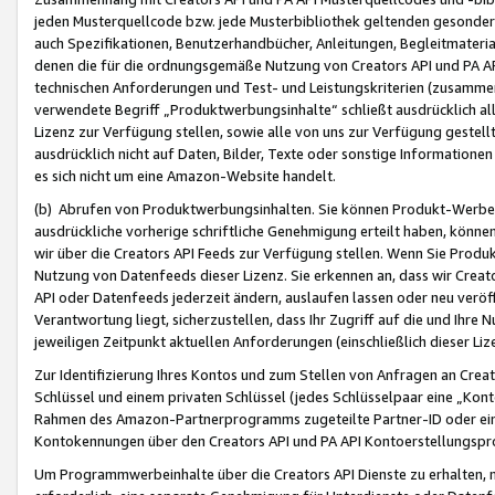
jeden Musterquellcode bzw. jede Musterbibliothek geltenden gesonder
auch Spezifikationen, Benutzerhandbücher, Anleitungen, Begleitmaterial
denen die für die ordnungsgemäße Nutzung von Creators API und PA A
technischen Anforderungen und Test- und Leistungskriterien (zusammen
verwendete Begriff „Produktwerbungsinhalte“ schließt ausdrücklich al
Lizenz zur Verfügung stellen, sowie alle von uns zur Verfügung gestel
ausdrücklich nicht auf Daten, Bilder, Texte oder sonstige Informatione
es sich nicht um eine Amazon-Website handelt.
(b) Abrufen von Produktwerbungsinhalten. Sie können Produkt-Werbein
ausdrückliche vorherige schriftliche Genehmigung erteilt haben, könn
wir über die Creators API Feeds zur Verfügung stellen. Wenn Sie Produk
Nutzung von Datenfeeds dieser Lizenz. Sie erkennen an, dass wir Creat
API oder Datenfeeds jederzeit ändern, auslaufen lassen oder neu veröffe
Verantwortung liegt, sicherzustellen, dass Ihr Zugriff auf die und Ihr
jeweiligen Zeitpunkt aktuellen Anforderungen (einschließlich dieser Liz
Zur Identifizierung Ihres Kontos und zum Stellen von Anfragen an Crea
Schlüssel und einem privaten Schlüssel (jedes Schlüsselpaar eine „Kon
Rahmen des Amazon-Partnerprogramms zugeteilte Partner-ID oder ein
Kontokennungen über den Creators API und PA API Kontoerstellungspro
Um Programmwerbeinhalte über die Creators API Dienste zu erhalten, m