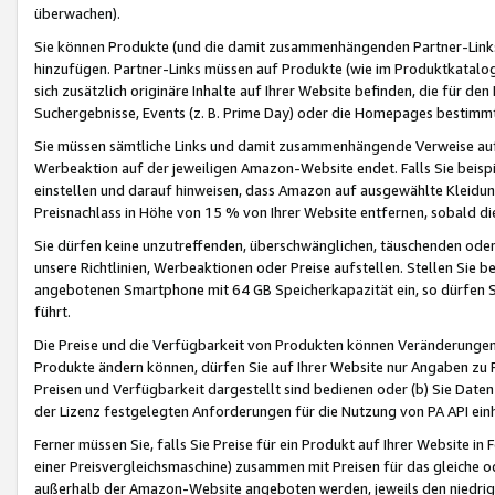
überwachen).
Sie können Produkte (und die damit zusammenhängenden Partner-Links)
hinzufügen. Partner-Links müssen auf Produkte (wie im Produktkatalog de
sich zusätzlich originäre Inhalte auf Ihrer Website befinden, die für 
Suchergebnisse, Events (z. B. Prime Day) oder die Homepages bestimmte
Sie müssen sämtliche Links und damit zusammenhängende Verweise auf z
Werbeaktion auf der jeweiligen Amazon-Website endet. Falls Sie beisp
einstellen und darauf hinweisen, dass Amazon auf ausgewählte Kleidun
Preisnachlass in Höhe von 15 % von Ihrer Website entfernen, sobald di
Sie dürfen keine unzutreffenden, überschwänglichen, täuschenden od
unsere Richtlinien, Werbeaktionen oder Preise aufstellen. Stellen Sie 
angebotenen Smartphone mit 64 GB Speicherkapazität ein, so dürfen S
führt.
Die Preise und die Verfügbarkeit von Produkten können Veränderungen 
Produkte ändern können, dürfen Sie auf Ihrer Website nur Angaben zu P
Preisen und Verfügbarkeit dargestellt sind bedienen oder (b) Sie Daten
der Lizenz festgelegten Anforderungen für die Nutzung von PA API einh
Ferner müssen Sie, falls Sie Preise für ein Produkt auf Ihrer Website in 
einer Preisvergleichsmaschine) zusammen mit Preisen für das gleiche o
außerhalb der Amazon-Website angeboten werden, jeweils den niedrigst