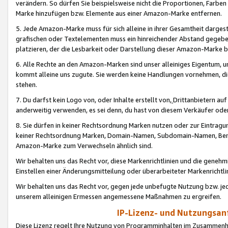
verändern. So dürfen Sie beispielsweise nicht die Proportionen, Farb
Marke hinzufügen bzw. Elemente aus einer Amazon-Marke entfernen.
5. Jede Amazon-Marke muss für sich alleine in ihrer Gesamtheit darge
grafischen oder Textelementen muss ein hinreichender Abstand gegebe
platzieren, der die Lesbarkeit oder Darstellung dieser Amazon-Marke b
6. Alle Rechte an den Amazon-Marken sind unser alleiniges Eigentum, 
kommt alleine uns zugute. Sie werden keine Handlungen vornehmen, 
stehen.
7. Du darfst kein Logo von, oder Inhalte erstellt von,
Drittanbietern au
anderweitig verwenden, es sei denn, du hast von diesem Verkäufer oder
8. Sie dürfen in keiner Rechtsordnung Marken nutzen oder zur Eintragu
keiner Rechtsordnung Marken, Domain-Namen, Subdomain-Namen, Benu
Amazon-Marke zum Verwechseln ähnlich sind.
Wir behalten uns das Recht vor, diese Markenrichtlinien und die gene
Einstellen einer Änderungsmitteilung oder überarbeiteter Markenricht
Wir behalten uns das Recht vor, gegen jede unbefugte Nutzung bzw. jede 
unserem alleinigen Ermessen angemessene Maßnahmen zu ergreifen.
IP-Lizenz- und Nutzungsan
Diese Lizenz regelt Ihre Nutzung von Programminhalten im Zusammen