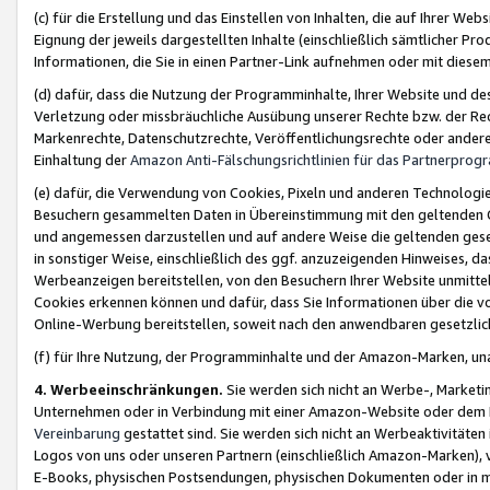
(c) für die Erstellung und das Einstellen von Inhalten, die auf Ihrer We
Eignung der jeweils dargestellten Inhalte (einschließlich sämtlicher 
Informationen, die Sie in einen Partner-Link aufnehmen oder mit diese
(d) dafür, dass die Nutzung der Programminhalte, Ihrer Website und des 
Verletzung oder missbräuchliche Ausübung unserer Rechte bzw. der Recht
Markenrechte, Datenschutzrechte, Veröffentlichungsrechte oder anderer
Einhaltung der
Amazon Anti-Fälschungsrichtlinien für das Partnerpro
(e) dafür, die Verwendung von Cookies, Pixeln und anderen Technologien
Besuchern gesammelten Daten in Übereinstimmung mit den geltenden Ge
und angemessen darzustellen und auf andere Weise die geltenden geset
in sonstiger Weise, einschließlich des ggf. anzuzeigenden Hinweises, d
Werbeanzeigen bereitstellen, von den Besuchern Ihrer Website unmitte
Cookies erkennen können und dafür, dass Sie Informationen über die v
Online-Werbung bereitstellen, soweit nach den anwendbaren gesetzlic
(f) für Ihre Nutzung, der Programminhalte und der Amazon-Marken, u
4. Werbeeinschränkungen.
Sie werden sich nicht an Werbe-, Market
Unternehmen oder in Verbindung mit einer Amazon-Website oder dem Pa
Vereinbarung
gestattet sind. Sie werden sich nicht an Werbeaktivitäten
Logos von uns oder unseren Partnern (einschließlich Amazon-Marken), 
E-Books, physischen Postsendungen, physischen Dokumenten oder in 