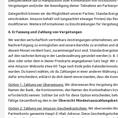
(beispielsweise durch Manipulation oder Kombination von Attributions-
Vergütungen und/oder der Beendigung deiner Teilnahme am Partnerp
Gelegentlich können wir die Möglichkeit unserer Partner, Standardv
einschränken. Amazon behält sich (ungeachtet etwaiger Fristen) das Re
modifizieren. Weitere Informationen zu Einschränkungen für Vergütung
6. Erfassung und Zahlung von Vergütungen
Wir werden wirtschaftlich vertretbare Anstrengungen unternehmen, um 
Nachverfolgung zu ermöglichen und unsere Berichte zu erstellen und di
diesem Monat verdient hast, zusammengefasst sind. Standardvergütung
auf den nächsten Betrag in der Landeswährung gerundet werden (z. B. C
über oder unter dem in deiner Preiskarte angegebenen Satz liegt. Wir
eine Amazon-Webseite etwa 60 Tage nach Ende jedes Kalendermonats, i
wurden. Du kannst wählen, ob du Zahlungen in einer anderen Währung
dafür entscheidest, erklärst du dich damit einverstanden, dass die K
Option 1: Zahlung per Überweisung.
Wir überweisen Ihre Vergütung dir
Namen der Bank, die Kontonummer, den Namen des Kontoinhabers bzw. a
erforderlich) nennen. Sollten Sie sich für diese Option entscheiden, be
fällige Gesamtbetrag den in der
Übersicht Mindestauszahlungsbet
Option 2: Zahlung per Amazon-Geschenkgutschein.
Wir übersenden Ihne
Partnerkonto genannte Haupt-E-Mail-Adresse. Diese Geschenkgutschei