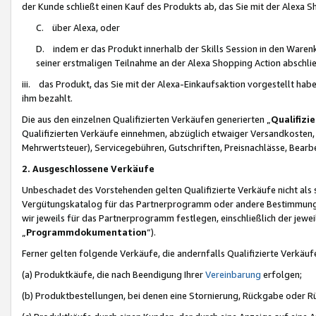
der Kunde schließt einen Kauf des Produkts ab, das Sie mit der Alexa 
C. über Alexa, oder
D. indem er das Produkt innerhalb der Skills Session in den Waren
seiner erstmaligen Teilnahme an der Alexa Shopping Action abschlie
iii. das Produkt, das Sie mit der Alexa-Einkaufsaktion vorgestellt ha
ihm bezahlt.
Die aus den einzelnen Qualifizierten Verkäufen generierten „
Qualifizi
Qualifizierten Verkäufe einnehmen, abzüglich etwaiger Versandkosten
Mehrwertsteuer), Servicegebühren, Gutschriften, Preisnachlässe, Bear
2. Ausgeschlossene Verkäufe
Unbeschadet des Vorstehenden gelten Qualifizierte Verkäufe nicht als
Vergütungskatalog für das Partnerprogramm oder andere Bestimmungen,
wir jeweils für das Partnerprogramm festlegen, einschließlich der jewe
„
Programmdokumentation
“).
Ferner gelten folgende Verkäufe, die andernfalls Qualifizierte Verkä
(a) Produktkäufe, die nach Beendigung Ihrer
Vereinbarung
erfolgen;
(b) Produktbestellungen, bei denen eine Stornierung, Rückgabe oder R