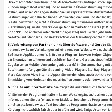
Direktnachrichten von Ihren Social-Media-Websites einfügen. vorausg
Kunden angemeldet werden) und ansonsten in Übereinstimmung mit der
stehen. Auf unser Verlangen stellen Sie uns repräsentative Mustermater
Bestimmungen eingehalten haben. Wir werden die Form und den Inhalt, di
Sie die Zertifizierung nicht in Übereinstimmung mit unserer Aufforderu
Klarstellung: (i) Für die Zwecke der geltenden Marketinggesetze (z. 
von 1991 und ähnlicher oder Nachfolgegesetze) sind Sie der „Absender“ j
Gesetze und Standards und Best Practices der Marketingbranche für 
5. Verbreitung von Partner-Links über Software und Geräte
Sie
nutzen bzw. keine Verlinkungen auf eine Amazon-Website wie nachsteh
Software-Applikationen (z. B. Browser Plug-ins, Browser Helper Objec
ein Endnutzer installieren und ausführen kann) und Geräten, einschlie
Zugelassenen Mobilen Anwendungen); oder (b) im Zusammenhang mit bzw.
Satellitenempfangsgeräte, Streaming-Video-Playern, Blu-Ray-Playern 
Viera Cast oder Vizio Internet Apps). Sie werden ohne ausdrückliche v
Entwicklung von Modellen des maschinellen Lernens oder verwandter 
6. Inhalte auf Ihrer Website
. Sie tragen die ausschließliche Verantwo
(a) Sie werden Programminhalte in keiner Weise ergänzen, löschen oder
Informationen; Sie dürfen aus einer Bilddatei bestehende Programminhal
erhalten bleiben bzw. aus Text bestehende Programminhalte so kürzen, 
Kürzung nicht sachlich falsch oder irreführend wird. Einige Arten von L