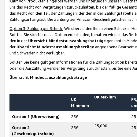
Kauf von Produkten eingelöst werden und unterliegen unseren Geschäf
uns das Recht vor, Vergütungen zurückzuhalten, bis der fällige Gesamt
das Recht vor, den Teil der Zahlungen, der den in der Zahlungstabelle 
Zahlungsart angibst. Die Zahlung per Amazon-Geschenkgutschein ist in
Option 3: Zahlung per Scheck.
Wir übersenden Ihnen einen Scheck in Höh
Sollten Sie sich für diese Option entscheiden, behalten wir uns das Rec
den in der
Übersicht Mindestauszahlungsbeträge
genannten Mindest
der
Übersicht Mindestauszahlungsbeträge
angegebene Bearbeitung
und Schweden nicht verfügbar.
Sollten Sie keine gültigen Informationen für die Zahlungsoption bereit
oder die Auszahlung verdienter Vergütung zurückhalten, bis Sie eine A
Übersicht Mindestauszahlungsbeträge
UK Maxium
UK
FR,
Minimum
un
Option 1 (Überweisung)
25£
25
£5,000
Option 2
25£
25
(Geschenkgutschein)