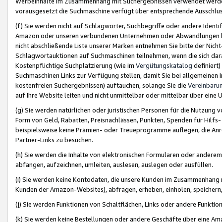
Werbeinhalte im Zusammenhang mit Suchergebnissen verwendet werden,
vorausgesetzt die Suchmaschine verfügt über entsprechende Ausschlu
(f) Sie werden nicht auf Schlagwörter, Suchbegriffe oder andere Ident
Amazon oder unseren verbundenen Unternehmen oder Abwandlungen bzw
nicht abschließende Liste unserer Marken entnehmen Sie bitte der Nich
Schlagwortauktionen auf Suchmaschinen teilnehmen, wenn die sich da
Kostenpflichtige Suchplatzierung (wie im
Vergütungskatalog
definiert
Suchmaschinen Links zur Verfügung stellen, damit Sie bei allgemeinen I
kostenfreien Suchergebnissen) auftauchen, solange Sie die
Vereinbaru
auf Ihre Website leiten und nicht unmittelbar oder mittelbar über eine
(g) Sie werden natürlichen oder juristischen Personen für die Nutzung 
Form von Geld, Rabatten, Preisnachlässen, Punkten, Spenden für Hilfs
beispielsweise keine Prämien- oder Treueprogramme auflegen, die Anrei
Partner-Links zu besuchen.
(h) Sie werden die Inhalte von elektronischen Formularen oder anderem M
abfangen, aufzeichnen, umleiten, auslesen, auslegen oder ausfüllen.
(i) Sie werden keine Kontodaten, die unsere Kunden im Zusammenhang 
Kunden der Amazon-Websites), abfragen, erheben, einholen, speichern,
(j) Sie werden Funktionen von Schaltflächen, Links oder andere Funkti
(k) Sie werden keine Bestellungen oder andere Geschäfte über eine Ama