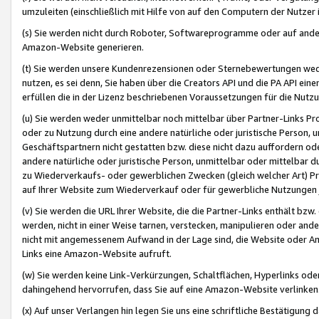
umzuleiten (einschließlich mit Hilfe von auf den Computern der Nutzer i
(s) Sie werden nicht durch Roboter, Softwareprogramme oder auf andere
Amazon-Website generieren.
(t) Sie werden unsere Kundenrezensionen oder Sternebewertungen wed
nutzen, es sei denn, Sie haben über die Creators API und die PA API e
erfüllen die in der Lizenz beschriebenen Voraussetzungen für die Nutzu
(u) Sie werden weder unmittelbar noch mittelbar über Partner-Links P
oder zu Nutzung durch eine andere natürliche oder juristische Person,
Geschäftspartnern nicht gestatten bzw. diese nicht dazu auffordern od
andere natürliche oder juristische Person, unmittelbar oder mittelbar
zu Wiederverkaufs- oder gewerblichen Zwecken (gleich welcher Art) 
auf Ihrer Website zum Wiederverkauf oder für gewerbliche Nutzungen 
(v) Sie werden die URL Ihrer Website, die die Partner-Links enthält b
werden, nicht in einer Weise tarnen, verstecken, manipulieren oder and
nicht mit angemessenem Aufwand in der Lage sind, die Website oder A
Links eine Amazon-Website aufruft.
(w) Sie werden keine Link-Verkürzungen, Schaltflächen, Hyperlinks ode
dahingehend hervorrufen, dass Sie auf eine Amazon-Website verlinken
(x) Auf unser Verlangen hin legen Sie uns eine schriftliche Bestätigung