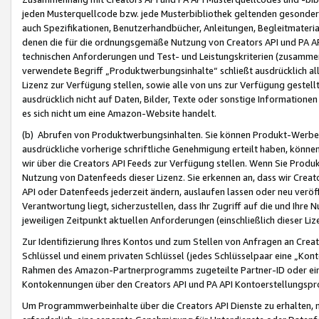
jeden Musterquellcode bzw. jede Musterbibliothek geltenden gesonder
auch Spezifikationen, Benutzerhandbücher, Anleitungen, Begleitmaterial
denen die für die ordnungsgemäße Nutzung von Creators API und PA A
technischen Anforderungen und Test- und Leistungskriterien (zusammen
verwendete Begriff „Produktwerbungsinhalte“ schließt ausdrücklich al
Lizenz zur Verfügung stellen, sowie alle von uns zur Verfügung gestel
ausdrücklich nicht auf Daten, Bilder, Texte oder sonstige Informatione
es sich nicht um eine Amazon-Website handelt.
(b) Abrufen von Produktwerbungsinhalten. Sie können Produkt-Werbein
ausdrückliche vorherige schriftliche Genehmigung erteilt haben, könn
wir über die Creators API Feeds zur Verfügung stellen. Wenn Sie Produk
Nutzung von Datenfeeds dieser Lizenz. Sie erkennen an, dass wir Creat
API oder Datenfeeds jederzeit ändern, auslaufen lassen oder neu veröffe
Verantwortung liegt, sicherzustellen, dass Ihr Zugriff auf die und Ihr
jeweiligen Zeitpunkt aktuellen Anforderungen (einschließlich dieser Liz
Zur Identifizierung Ihres Kontos und zum Stellen von Anfragen an Crea
Schlüssel und einem privaten Schlüssel (jedes Schlüsselpaar eine „Kon
Rahmen des Amazon-Partnerprogramms zugeteilte Partner-ID oder ein
Kontokennungen über den Creators API und PA API Kontoerstellungspro
Um Programmwerbeinhalte über die Creators API Dienste zu erhalten, m