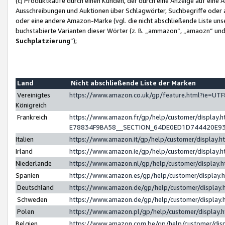
(c) Produktkäufe durch einen Kunden, der durch eine Anzeige auf eine 
Ausschreibungen und Auktionen über Schlagwörter, Suchbegriffe oder 
oder eine andere Amazon-Marke (vgl. die nicht abschließende Liste un
buchstabierte Varianten dieser Wörter (z. B. „ammazon“, „amaozn“ und „
Suchplatzierung
”);
Land
Nicht abschließende Liste der Marken
Vereinigtes
https://www.amazon.co.uk/gp/feature.html?ie=U
Königreich
Frankreich
https://www.amazon.fr/gp/help/customer/displa
E78834F9BA58__SECTION_64DE0ED1D744420E9
Italien
https://www.amazon.it/gp/help/customer/display
Irland
https://www.amazon.ie/gp/help/customer/displa
Niederlande
https://www.amazon.nl/gp/help/customer/display
Spanien
https://www.amazon.es/gp/help/customer/display
Deutschland
https://www.amazon.de/gp/help/customer/displa
Schweden
https://www.amazon.de/gp/help/customer/displa
Polen
https://www.amazon.pl/gp/help/customer/display
Belgien
https://www.amazon.com.be/gp/help/customer/d