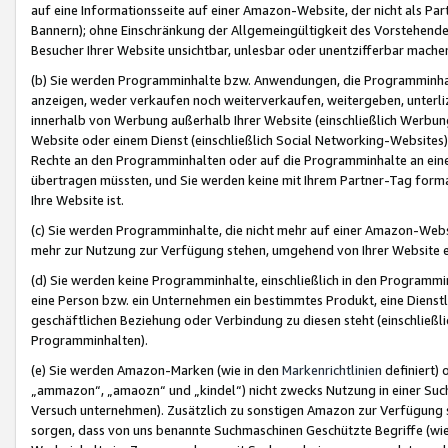
auf eine Informationsseite auf einer Amazon-Website, der nicht als Part
Bannern); ohne Einschränkung der Allgemeingültigkeit des Vorstehende
Besucher Ihrer Website unsichtbar, unlesbar oder unentzifferbar mache
(b) Sie werden Programminhalte bzw. Anwendungen, die Programminhalt
anzeigen, weder verkaufen noch weiterverkaufen, weitergeben, unterli
innerhalb von Werbung außerhalb Ihrer Website (einschließlich Werbun
Website oder einem Dienst (einschließlich Social Networking-Website
Rechte an den Programminhalten oder auf die Programminhalte an eine a
übertragen müssten, und Sie werden keine mit Ihrem Partner-Tag formati
Ihre Website ist.
(c) Sie werden Programminhalte, die nicht mehr auf einer Amazon-Websit
mehr zur Nutzung zur Verfügung stehen, umgehend von Ihrer Website e
(d) Sie werden keine Programminhalte, einschließlich in den Programmin
eine Person bzw. ein Unternehmen ein bestimmtes Produkt, eine Dienstle
geschäftlichen Beziehung oder Verbindung zu diesen steht (einschließli
Programminhalten).
(e) Sie werden Amazon-Marken (wie in den
Markenrichtlinien
definiert) 
„ammazon“, „amaozn“ und „kindel“) nicht zwecks Nutzung in einer Suc
Versuch unternehmen). Zusätzlich zu sonstigen Amazon zur Verfügung 
sorgen, dass von uns benannte Suchmaschinen Geschützte Begriffe (wie 