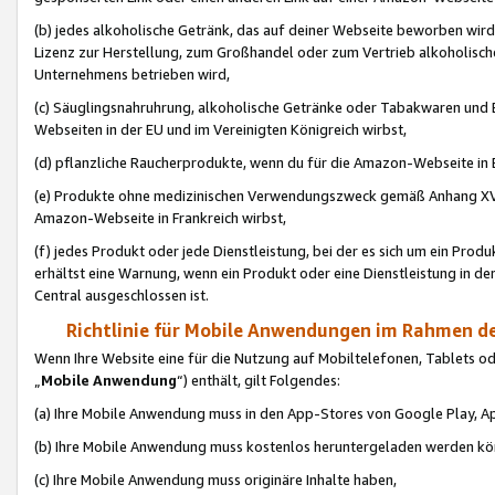
(b) jedes alkoholische Getränk, das auf deiner Webseite beworben wird
Lizenz zur Herstellung, zum Großhandel oder zum Vertrieb alkoholisch
Unternehmens betrieben wird,
(c) Säuglingsnahruhrung, alkoholische Getränke oder Tabakwaren und E
Webseiten in der EU und im Vereinigten Königreich wirbst,
(d) pflanzliche Raucherprodukte, wenn du für die Amazon-Webseite in B
(e) Produkte ohne medizinischen Verwendungszweck gemäß Anhang XVI 
Amazon-Webseite in Frankreich wirbst,
(f) jedes Produkt oder jede Dienstleistung, bei der es sich um ein Prod
erhältst eine Warnung, wenn ein Produkt oder eine Dienstleistung in de
Central ausgeschlossen ist.
Richtlinie für Mobile Anwendungen im Rahmen de
Wenn Ihre Website eine für die Nutzung auf Mobiltelefonen, Tablets 
„
Mobile Anwendung
“) enthält, gilt Folgendes:
(a) Ihre Mobile Anwendung muss in den App-Stores von Google Play, A
(b) Ihre Mobile Anwendung muss kostenlos heruntergeladen werden könn
(c) Ihre Mobile Anwendung muss originäre Inhalte haben,