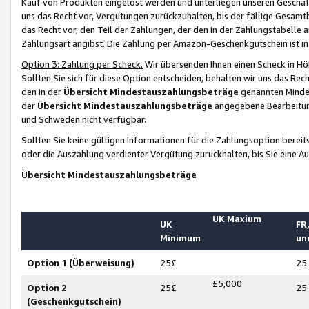
Kauf von Produkten eingelöst werden und unterliegen unseren Geschäf
uns das Recht vor, Vergütungen zurückzuhalten, bis der fällige Gesamt
das Recht vor, den Teil der Zahlungen, der den in der Zahlungstabelle 
Zahlungsart angibst. Die Zahlung per Amazon-Geschenkgutschein ist in
Option 3: Zahlung per Scheck.
Wir übersenden Ihnen einen Scheck in Höh
Sollten Sie sich für diese Option entscheiden, behalten wir uns das Rec
den in der
Übersicht Mindestauszahlungsbeträge
genannten Mindest
der
Übersicht Mindestauszahlungsbeträge
angegebene Bearbeitung
und Schweden nicht verfügbar.
Sollten Sie keine gültigen Informationen für die Zahlungsoption bereit
oder die Auszahlung verdienter Vergütung zurückhalten, bis Sie eine A
Übersicht Mindestauszahlungsbeträge
UK Maxium
UK
FR,
Minimum
un
Option 1 (Überweisung)
25£
25
£5,000
Option 2
25£
25
(Geschenkgutschein)