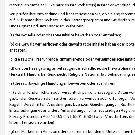
Materialien enthalten. Sie müssen Ihre Website(s) in Ihrer Anwendung ide
Wir prüfen Ihre Anwendung und benachrichtigen Sie, ob sie angenommen
auf Aufnahme Ihrer Website in das Partnerprogramm und Sie dürfen kei
Ungeeignet sind unter anderem Websites:
(a) die sexuelle oder obszöne Inhalte bewerben oder enthalten;
(b) die Gewalt verherrlichen oder gewalttätige Inhalte haben oder pot
anstiften,;
(c) die falsche, irreführende, diffamierende oder verleumderische Inha
(d) die von Hass geprägte, belästigende, schädliche, die Privatsphäre v
Herkunft, Hautfarbe, Geschlecht, Religion, Nationalität, Behinderung, 
(e) die rechtswidrige Handlungen bewerben oder ausführen;
(f) sich an Kinder richten oder wissentlich personenbezogene Daten vo
geltenden Gesetzen definiert) erheben, verwenden oder offenlegen, Vo
Regeln, Vorschriften, Anordnungen, Lizenzen, Genehmigungen, Richtlini
Entscheidungen oder andere Anforderungen einer zuständigen Regierung
Privacy Protection Act (15 U.S.C. §§ 6501-6506) oder Vorschriften, di
Internet erlassen wurden);
(g) die Marken von Amazon oder unseren verbundenen Unternehmen b