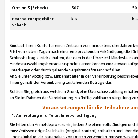
Option 3 (Scheck)
50£
50
Bearbeitungsgebühr
k.A.
k.A
Scheck
Sind auf Ihrem Konto für einen Zeitraum von mindestens drei Jahren kein
Frist von sieben Tagen nach einer entsprechenden Ankündigung die für
Schlussbetrag zurückzuhalten, der dem in der Übersicht Mindestausz
Mindestauszahlungsbetrag entspricht. Ferner können eine etwaig aufg
unterliegen oder durch geltende Verjährungsfristen verfallen.
An Sie unter Abzug bzw. Einbehalt aller in der Vereinbarung beschrieb
Ihnen gemäß der Vereinbarung zustehenden Beträge dar.
Sollten Sie, gleich aus welchem Grund, eine Überschusszahlung erhalte
an Sie im Rahmen der Vereinbarung zukünftig zahlbaren Vergütung zu 
Voraussetzungen für die Teilnahme a
1. Anmeldung und Teilnahmeberechtigung
Sie leiten den Anmeldeprozess ein, indem Sie einen vollständigen und 
muss/müssen originäre Inhalte (original content) enthalten und über d
Originalinhalte, die Materialien von Dritten verwenden, müssen wese