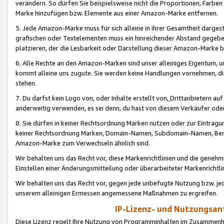
verändern. So dürfen Sie beispielsweise nicht die Proportionen, Farb
Marke hinzufügen bzw. Elemente aus einer Amazon-Marke entfernen.
5. Jede Amazon-Marke muss für sich alleine in ihrer Gesamtheit darge
grafischen oder Textelementen muss ein hinreichender Abstand gegebe
platzieren, der die Lesbarkeit oder Darstellung dieser Amazon-Marke b
6. Alle Rechte an den Amazon-Marken sind unser alleiniges Eigentum, 
kommt alleine uns zugute. Sie werden keine Handlungen vornehmen, 
stehen.
7. Du darfst kein Logo von, oder Inhalte erstellt von,
Drittanbietern au
anderweitig verwenden, es sei denn, du hast von diesem Verkäufer oder
8. Sie dürfen in keiner Rechtsordnung Marken nutzen oder zur Eintragu
keiner Rechtsordnung Marken, Domain-Namen, Subdomain-Namen, Benu
Amazon-Marke zum Verwechseln ähnlich sind.
Wir behalten uns das Recht vor, diese Markenrichtlinien und die gene
Einstellen einer Änderungsmitteilung oder überarbeiteter Markenricht
Wir behalten uns das Recht vor, gegen jede unbefugte Nutzung bzw. jede 
unserem alleinigen Ermessen angemessene Maßnahmen zu ergreifen.
IP-Lizenz- und Nutzungsan
Diese Lizenz regelt Ihre Nutzung von Programminhalten im Zusammen