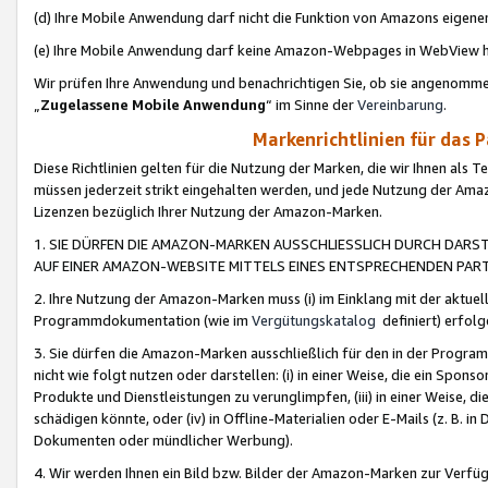
(d) Ihre Mobile Anwendung darf nicht die Funktion von Amazons eige
(e) Ihre Mobile Anwendung darf keine Amazon-Webpages in WebView 
Wir prüfen Ihre Anwendung und benachrichtigen Sie, ob sie angenomm
„
Zugelassene Mobile Anwendung
“ im Sinne der
Vereinbarung
.
Markenrichtlinien für das 
Diese Richtlinien gelten für die Nutzung der Marken, die wir Ihnen als 
müssen jederzeit strikt eingehalten werden, und jede Nutzung der Ama
Lizenzen bezüglich Ihrer Nutzung der Amazon-Marken.
1. SIE DÜRFEN DIE AMAZON-MARKEN AUSSCHLIESSLICH DURCH DARS
AUF EINER AMAZON-WEBSITE MITTELS EINES ENTSPRECHENDEN PART
2. Ihre Nutzung der Amazon-Marken muss (i) im Einklang mit der aktuells
Programmdokumentation (wie im
Vergütungskatalog
definiert) erfolg
3. Sie dürfen die Amazon-Marken ausschließlich für den in der Progr
nicht wie folgt nutzen oder darstellen: (i) in einer Weise, die ein Spo
Produkte und Dienstleistungen zu verunglimpfen, (iii) in einer Weise
schädigen könnte, oder (iv) in Offline-Materialien oder E-Mails (z. B.
Dokumenten oder mündlicher Werbung).
4. Wir werden Ihnen ein Bild bzw. Bilder der Amazon-Marken zur Verfüg