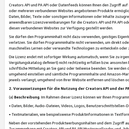
Creators API und PA API oder Datenfeeds können Ihnen den Zugriff auf D
oder mehreren verbundenen Websites angebotenen Produkte ermögliche
Daten, Bilder, Texte oder sonstigen Informationen oder Inhalte zuzugre
anwendbaren Lizenzvereinbarungen für die Creators API und PA API od
diesen verbundenen Websites zur Verfügung gestellt werden.
Sie dürfen den Programminhalt nicht dazu verwenden, geistiges Eigent
verletzen. Sie dürfen Programminhalte nicht verwenden, um direkt ode
maschinelles Lernen oder verwandte Technologien zu entwickeln oder zu
Die Lizenz endet mit sofortiger Wirkung automatisch, wenn Sie zu irg
Vergütungskatalog definiert) nicht rechtzeitig erfüllen bzw. ansonsten
schriftliche Mitteilung an Sie ganz oder teilweise beenden. Sie werden
umgehend einstellen und sämtliche Programminhalte und Amazon-Marke
jeweils verlangt, umgehend von Ihrer Website entfernen und löschen od
2. Voraussetzungen für die Nutzung der Creators API und der P
(a)
Beschreibung
. Im Rahmen dieser Lizenz können wir Ihnen Programmi
• Daten, Bilder, Audio-Dateien, Videos, Logos, Benutzerschnittstellen-
• Textmaterialien, wie beispielsweise Produktinformationen in Textfor
Neben den vorstehenden Produktwerbungsinhalten und dem Zugriff auf 
Zusammenhang mit Creators API und PA API Musterquellcodes und -bibli