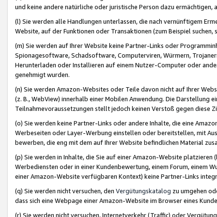
und keine andere natürliche oder juristische Person dazu ermächtigen, a
(l) Sie werden alle Handlungen unterlassen, die nach vernünftigem Erme
Website, auf der Funktionen oder Transaktionen (zum Beispiel suchen, s
(m) Sie werden auf Ihrer Website keine Partner-Links oder Programmin
Spionagesoftware, Schadsoftware, Computerviren, Würmern, Trojaner
Herunterladen oder Installieren auf einem Nutzer-Computer oder ande
genehmigt wurden.
(n) Sie werden Amazon-Websites oder Teile davon nicht auf Ihrer Websi
(z. B., WebView) innerhalb einer Mobilen Anwendung. Die Darstellung ein
Teilnahmevoraussetzungen stellt jedoch keinen Verstoß gegen diese Zif
(o) Sie werden keine Partner-Links oder andere Inhalte, die eine Am
Werbeseiten oder Layer-Werbung einstellen oder bereitstellen, mit Au
bewerben, die eng mit dem auf Ihrer Website befindlichen Material z
(p) Sie werden in Inhalte, die Sie auf einer Amazon-Website platzier
Werbediensten oder in einer Kundenbewertung, einem Forum, einem Wun
einer Amazon-Website verfügbaren Kontext) keine Partner-Links integr
(q) Sie werden nicht versuchen, den
Vergütungskatalog
zu umgehen oder
dass sich eine Webpage einer Amazon-Website im Browser eines Kunden 
(r) Sie werden nicht versuchen, Internetverkehr (Traffic) oder Vergü