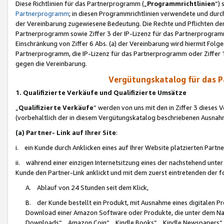
Diese Richtlinien für das Partnerprogramm („
Programmrichtlinien
“)
Partnerprogramm
; in diesen Programmrichtlinien verwendete und durch
der Vereinbarung zugewiesene Bedeutung. Die Rechte und Pflichten de
Partnerprogramm sowie Ziffer 3 der IP-Lizenz für das Partnerprogram
Einschränkung von Ziffer 6 Abs. (a) der Vereinbarung wird hiermit Fol
Partnerprogramm, die IP-Lizenz für das Partnerprogramm oder Ziffer 1
gegen die Vereinbarung.
Vergütungskatalog für das 
1. Qualifizierte Verkäufe und Qualifizierte Umsätze
„
Qualifizierte Verkäufe
“ werden von uns mit den in Ziffer 3 diese
(vorbehaltlich der in diesem Vergütungskatalog beschriebenen Ausnah
(a) Partner- Link auf Ihrer Site
:
i. ein Kunde durch Anklicken eines auf Ihrer Website platzierten Part
ii. während einer einzigen Internetsitzung eines der nachstehend unter (i)
Kunde den Partner-Link anklickt und mit dem zuerst eintretenden der f
A. Ablauf von 24 Stunden seit dem Klick,
B. der Kunde bestellt ein Produkt, mit Ausnahme eines digitalen P
Download einer Amazon Software oder Produkte, die unter dem N
Downloads“, „Amazon Coin“, „Kindle Books“, „Kindle Newspapers“, „