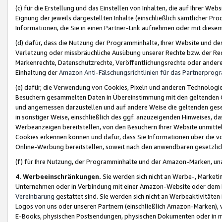
(c) für die Erstellung und das Einstellen von Inhalten, die auf Ihrer We
Eignung der jeweils dargestellten Inhalte (einschließlich sämtlicher 
Informationen, die Sie in einen Partner-Link aufnehmen oder mit diese
(d) dafür, dass die Nutzung der Programminhalte, Ihrer Website und des 
Verletzung oder missbräuchliche Ausübung unserer Rechte bzw. der Recht
Markenrechte, Datenschutzrechte, Veröffentlichungsrechte oder anderer
Einhaltung der
Amazon Anti-Fälschungsrichtlinien für das Partnerpro
(e) dafür, die Verwendung von Cookies, Pixeln und anderen Technologien
Besuchern gesammelten Daten in Übereinstimmung mit den geltenden Ge
und angemessen darzustellen und auf andere Weise die geltenden geset
in sonstiger Weise, einschließlich des ggf. anzuzeigenden Hinweises, d
Werbeanzeigen bereitstellen, von den Besuchern Ihrer Website unmitte
Cookies erkennen können und dafür, dass Sie Informationen über die v
Online-Werbung bereitstellen, soweit nach den anwendbaren gesetzlic
(f) für Ihre Nutzung, der Programminhalte und der Amazon-Marken, u
4. Werbeeinschränkungen.
Sie werden sich nicht an Werbe-, Market
Unternehmen oder in Verbindung mit einer Amazon-Website oder dem Pa
Vereinbarung
gestattet sind. Sie werden sich nicht an Werbeaktivitäten
Logos von uns oder unseren Partnern (einschließlich Amazon-Marken), 
E-Books, physischen Postsendungen, physischen Dokumenten oder in 