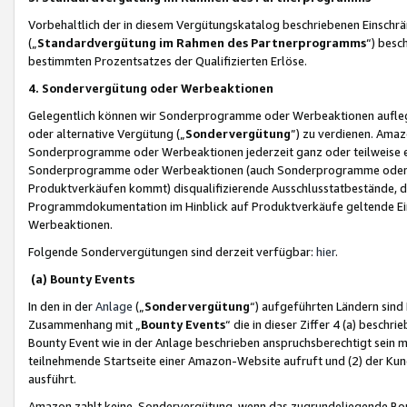
Vorbehaltlich der in diesem Vergütungskatalog beschriebenen Einschr
(„
Standardvergütung im Rahmen des Partnerprogramms
“) besc
bestimmten Prozentsatzes der Qualifizierten Erlöse.
4. Sondervergütung oder Werbeaktionen
Gelegentlich können wir Sonderprogramme oder Werbeaktionen auflegen,
oder alternative Vergütung („
Sondervergütung
”) zu verdienen. Amazo
Sonderprogramme oder Werbeaktionen jederzeit ganz oder teilweise einz
Sonderprogramme oder Werbeaktionen (auch Sonderprogramme oder We
Produktverkäufen kommt) disqualifizierende Ausschlusstatbestände, di
Programmdokumentation im Hinblick auf Produktverkäufe geltende E
Werbeaktionen.
Folgende Sondervergütungen sind derzeit verfügbar:
hier
.
(a) Bounty Events
In den in der
Anlage
(„
Sondervergütung
“) aufgeführten Ländern sind
Zusammenhang mit „
Bounty Events
“ die in dieser Ziffer 4 (a) besch
Bounty Event wie in der Anlage beschrieben anspruchsberechtigt sein mu
teilnehmende Startseite einer Amazon-Website aufruft und (2) der Kun
ausführt.
Amazon zahlt keine Sondervergütung, wenn das zugrundeliegende Boun