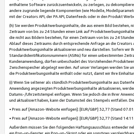
enthaltene Software zurückzuentwickeln, zu zerlegen, zu dekompilier
andere zugrunde liegende Komponenten (wie Modelle, Modellparameter
mit der Creators API, der PA API, Datenfeeds oder in den Produkt Werb
(h) Sie werden Produktwerbungsinhalte, die aus einem Bild bestehen, ni
Zeitraum von bis zu 24 Stunden einen Link auf Produktwerbungsinhalte
die nicht aus Bildern bestehen, für einen Zeitraum von bis zu 24 Stund
Ablauf dieses Zeitraums durch entsprechende Anfrage an die Creators 
Produktwerbungsinhalte aktualisieren und neu darstellen. Sofern wir Ih
Standardidentifikationsnummern (ASINs) für einen unbestimmten Zeitra
Kundenanwendung, dürfen unbeschadet des Vorstehenden Produktwerbu
Zwischenspeicher abgelegt werden. Auf unser Verlangen werden Sie un
die Produktwerbungsinhalte enthält oder nutzt, damit wir Ihre Einhalt
(i) Wenn Sie seltener als stündlich Produktwerbungsinhalte aus Datenfe
Anwendung angezeigten Produktwerbungsinhalte aktualisieren, werden 
Datums-/Uhrzeitstempel einfügen. Wenn Sie jedoch die in Ihrer Anwe
und aktualisiert haben, kann der Datumsteil des Stempels entfallen. Dies
• Preis auf [Amazon-Website einfügen]: [EUR/GBP] 32,77 (Stand 07.01.
• Preis auf [Amazon-Website einfügen]: [EUR/GBP] 32,77 (Stand 14:11 
Außerdem müssen Sie den folgenden Haftungsausschluss entweder neb
ein Pop-up-Fenster, ein Pop-up-Skript oder ein sonstiges vergleichba