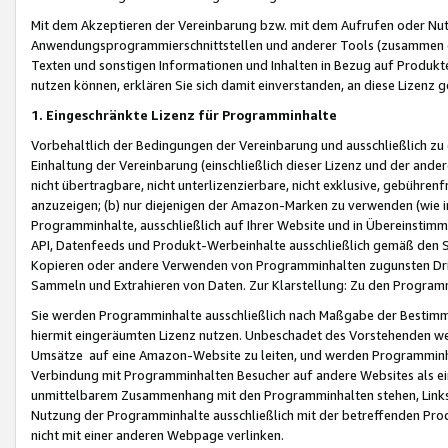
Mit dem Akzeptieren der Vereinbarung bzw. mit dem Aufrufen oder Nutz
Anwendungsprogrammierschnittstellen und anderer Tools (zusammen die
Texten und sonstigen Informationen und Inhalten in Bezug auf Produkte
nutzen können, erklären Sie sich damit einverstanden, an diese Lizenz 
1. Eingeschränkte Lizenz für Programminhalte
Vorbehaltlich der Bedingungen der Vereinbarung und ausschließlich z
Einhaltung der Vereinbarung (einschließlich dieser Lizenz und der ande
nicht übertragbare, nicht unterlizenzierbare, nicht exklusive, gebühren
anzuzeigen; (b) nur diejenigen der Amazon-Marken zu verwenden (wie in 
Programminhalte, ausschließlich auf Ihrer Website und in Übereinstimmu
API, Datenfeeds und Produkt-Werbeinhalte ausschließlich gemäß den Spe
Kopieren oder andere Verwenden von Programminhalten zugunsten Dri
Sammeln und Extrahieren von Daten. Zur Klarstellung: Zu den Program
Sie werden Programminhalte ausschließlich nach Maßgabe der Besti
hiermit eingeräumten Lizenz nutzen. Unbeschadet des Vorstehenden we
Umsätze auf eine Amazon-Website zu leiten, und werden Programminhal
Verbindung mit Programminhalten Besucher auf andere Websites als ein
unmittelbarem Zusammenhang mit den Programminhalten stehen, Links z
Nutzung der Programminhalte ausschließlich mit der betreffenden Pr
nicht mit einer anderen Webpage verlinken.