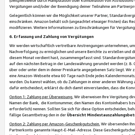
(beispielsweise durch Manipulation oder Kombination von Attributions-
Vergütungen und/oder der Beendigung deiner Teilnahme am Partnerp
Gelegentlich können wir die Möglichkeit unserer Partner, Standardv
einschränken. Amazon behält sich (ungeachtet etwaiger Fristen) das Re
modifizieren. Weitere Informationen zu Einschränkungen für Vergütung
6. Erfassung und Zahlung von Vergütungen
Wir werden wirtschaftlich vertretbare Anstrengungen unternehmen, um 
Nachverfolgung zu ermöglichen und unsere Berichte zu erstellen und di
diesem Monat verdient hast, zusammengefasst sind. Standardvergütung
auf den nächsten Betrag in der Landeswährung gerundet werden (z. B. C
über oder unter dem in deiner Preiskarte angegebenen Satz liegt. Wir
eine Amazon-Webseite etwa 60 Tage nach Ende jedes Kalendermonats, i
wurden. Du kannst wählen, ob du Zahlungen in einer anderen Währung
dafür entscheidest, erklärst du dich damit einverstanden, dass die K
Option 1: Zahlung per Überweisung.
Wir überweisen Ihre Vergütung dir
Namen der Bank, die Kontonummer, den Namen des Kontoinhabers bzw. a
erforderlich) nennen. Sollten Sie sich für diese Option entscheiden, be
fällige Gesamtbetrag den in der
Übersicht Mindestauszahlungsbet
Option 2: Zahlung per Amazon-Geschenkgutschein.
Wir übersenden Ihne
Partnerkonto genannte Haupt-E-Mail-Adresse. Diese Geschenkgutschei