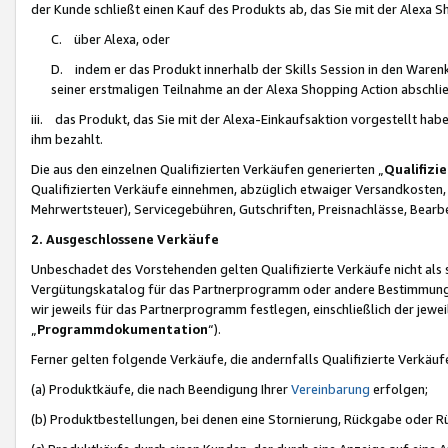
der Kunde schließt einen Kauf des Produkts ab, das Sie mit der Alexa 
C. über Alexa, oder
D. indem er das Produkt innerhalb der Skills Session in den Waren
seiner erstmaligen Teilnahme an der Alexa Shopping Action abschlie
iii. das Produkt, das Sie mit der Alexa-Einkaufsaktion vorgestellt ha
ihm bezahlt.
Die aus den einzelnen Qualifizierten Verkäufen generierten „
Qualifizi
Qualifizierten Verkäufe einnehmen, abzüglich etwaiger Versandkosten
Mehrwertsteuer), Servicegebühren, Gutschriften, Preisnachlässe, Bear
2. Ausgeschlossene Verkäufe
Unbeschadet des Vorstehenden gelten Qualifizierte Verkäufe nicht als
Vergütungskatalog für das Partnerprogramm oder andere Bestimmungen,
wir jeweils für das Partnerprogramm festlegen, einschließlich der jewe
„
Programmdokumentation
“).
Ferner gelten folgende Verkäufe, die andernfalls Qualifizierte Verkä
(a) Produktkäufe, die nach Beendigung Ihrer
Vereinbarung
erfolgen;
(b) Produktbestellungen, bei denen eine Stornierung, Rückgabe oder R