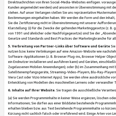
Direktnachrichten von Ihren Social-Media-Websites einfügen. vorausg
Kunden angemeldet werden) und ansonsten in Übereinstimmung mit der
stehen. Auf unser Verlangen stellen Sie uns repräsentative Mustermater
Bestimmungen eingehalten haben. Wir werden die Form und den Inhalt, di
Sie die Zertifizierung nicht in Übereinstimmung mit unserer Aufforderu
Klarstellung: (i) Für die Zwecke der geltenden Marketinggesetze (z. 
von 1991 und ähnlicher oder Nachfolgegesetze) sind Sie der „Absender“ j
Gesetze und Standards und Best Practices der Marketingbranche für 
5. Verbreitung von Partner-Links über Software und Geräte
Sie
nutzen bzw. keine Verlinkungen auf eine Amazon-Website wie nachsteh
Software-Applikationen (z. B. Browser Plug-ins, Browser Helper Objec
ein Endnutzer installieren und ausführen kann) und Geräten, einschlie
Zugelassenen Mobilen Anwendungen); oder (b) im Zusammenhang mit bzw.
Satellitenempfangsgeräte, Streaming-Video-Playern, Blu-Ray-Playern 
Viera Cast oder Vizio Internet Apps). Sie werden ohne ausdrückliche v
Entwicklung von Modellen des maschinellen Lernens oder verwandter 
6. Inhalte auf Ihrer Website
. Sie tragen die ausschließliche Verantwo
(a) Sie werden Programminhalte in keiner Weise ergänzen, löschen oder
Informationen; Sie dürfen aus einer Bilddatei bestehende Programminhal
erhalten bleiben bzw. aus Text bestehende Programminhalte so kürzen, 
Kürzung nicht sachlich falsch oder irreführend wird. Einige Arten von L