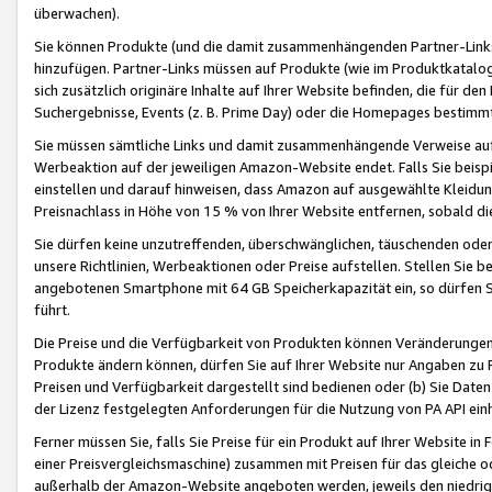
überwachen).
Sie können Produkte (und die damit zusammenhängenden Partner-Links)
hinzufügen. Partner-Links müssen auf Produkte (wie im Produktkatalog de
sich zusätzlich originäre Inhalte auf Ihrer Website befinden, die für 
Suchergebnisse, Events (z. B. Prime Day) oder die Homepages bestimmte
Sie müssen sämtliche Links und damit zusammenhängende Verweise auf z
Werbeaktion auf der jeweiligen Amazon-Website endet. Falls Sie beisp
einstellen und darauf hinweisen, dass Amazon auf ausgewählte Kleidun
Preisnachlass in Höhe von 15 % von Ihrer Website entfernen, sobald di
Sie dürfen keine unzutreffenden, überschwänglichen, täuschenden od
unsere Richtlinien, Werbeaktionen oder Preise aufstellen. Stellen Sie 
angebotenen Smartphone mit 64 GB Speicherkapazität ein, so dürfen S
führt.
Die Preise und die Verfügbarkeit von Produkten können Veränderungen 
Produkte ändern können, dürfen Sie auf Ihrer Website nur Angaben zu P
Preisen und Verfügbarkeit dargestellt sind bedienen oder (b) Sie Daten
der Lizenz festgelegten Anforderungen für die Nutzung von PA API einh
Ferner müssen Sie, falls Sie Preise für ein Produkt auf Ihrer Website in 
einer Preisvergleichsmaschine) zusammen mit Preisen für das gleiche o
außerhalb der Amazon-Website angeboten werden, jeweils den niedrigst