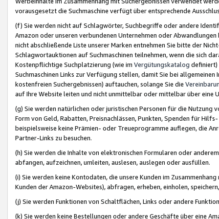
Werbeinhalte im Zusammenhang mit Suchergebnissen verwendet werden,
vorausgesetzt die Suchmaschine verfügt über entsprechende Ausschlu
(f) Sie werden nicht auf Schlagwörter, Suchbegriffe oder andere Ident
Amazon oder unseren verbundenen Unternehmen oder Abwandlungen bzw
nicht abschließende Liste unserer Marken entnehmen Sie bitte der Nich
Schlagwortauktionen auf Suchmaschinen teilnehmen, wenn die sich da
Kostenpflichtige Suchplatzierung (wie im
Vergütungskatalog
definiert
Suchmaschinen Links zur Verfügung stellen, damit Sie bei allgemeinen I
kostenfreien Suchergebnissen) auftauchen, solange Sie die
Vereinbaru
auf Ihre Website leiten und nicht unmittelbar oder mittelbar über eine
(g) Sie werden natürlichen oder juristischen Personen für die Nutzung 
Form von Geld, Rabatten, Preisnachlässen, Punkten, Spenden für Hilfs
beispielsweise keine Prämien- oder Treueprogramme auflegen, die Anrei
Partner-Links zu besuchen.
(h) Sie werden die Inhalte von elektronischen Formularen oder anderem M
abfangen, aufzeichnen, umleiten, auslesen, auslegen oder ausfüllen.
(i) Sie werden keine Kontodaten, die unsere Kunden im Zusammenhang 
Kunden der Amazon-Websites), abfragen, erheben, einholen, speichern,
(j) Sie werden Funktionen von Schaltflächen, Links oder andere Funkti
(k) Sie werden keine Bestellungen oder andere Geschäfte über eine Ama