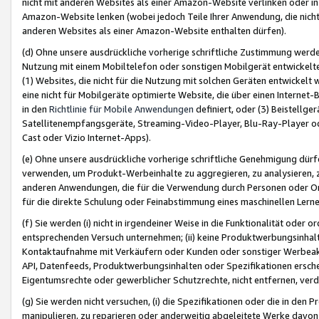
nicht mit anderen Websites als einer Amazon-Website verlinken oder i
Amazon-Website lenken (wobei jedoch Teile Ihrer Anwendung, die nich
anderen Websites als einer Amazon-Website enthalten dürfen).
(d) Ohne unsere ausdrückliche vorherige schriftliche Zustimmung werd
Nutzung mit einem Mobiltelefon oder sonstigen Mobilgerät entwickelt
(1) Websites, die nicht für die Nutzung mit solchen Geräten entwickelt
eine nicht für Mobilgeräte optimierte Website, die über einen Interne
in den
Richtlinie für Mobile Anwendungen
definiert, oder (3) Beistellge
Satellitenempfangsgeräte, Streaming-Video-Player, Blu-Ray-Player ode
Cast oder Vizio Internet-Apps).
(e) Ohne unsere ausdrückliche vorherige schriftliche Genehmigung dürfe
verwenden, um Produkt-Werbeinhalte zu aggregieren, zu analysieren, 
anderen Anwendungen, die für die Verwendung durch Personen oder Or
für die direkte Schulung oder Feinabstimmung eines maschinellen Lern
(f) Sie werden (i) nicht in irgendeiner Weise in die Funktionalität ode
entsprechenden Versuch unternehmen; (ii) keine Produktwerbungsinha
Kontaktaufnahme mit Verkäufern oder Kunden oder sonstiger Werbeaktiv
API, Datenfeeds, Produktwerbungsinhalten oder Spezifikationen erschei
Eigentumsrechte oder gewerblicher Schutzrechte, nicht entfernen, verd
(g) Sie werden nicht versuchen, (i) die Spezifikationen oder die in de
manipulieren, zu reparieren oder anderweitig abgeleitete Werke davon z