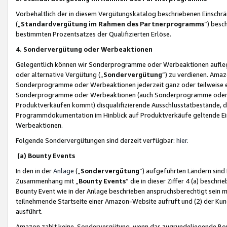
Vorbehaltlich der in diesem Vergütungskatalog beschriebenen Einschr
(„
Standardvergütung im Rahmen des Partnerprogramms
“) besc
bestimmten Prozentsatzes der Qualifizierten Erlöse.
4. Sondervergütung oder Werbeaktionen
Gelegentlich können wir Sonderprogramme oder Werbeaktionen auflegen,
oder alternative Vergütung („
Sondervergütung
”) zu verdienen. Amazo
Sonderprogramme oder Werbeaktionen jederzeit ganz oder teilweise einz
Sonderprogramme oder Werbeaktionen (auch Sonderprogramme oder We
Produktverkäufen kommt) disqualifizierende Ausschlusstatbestände, di
Programmdokumentation im Hinblick auf Produktverkäufe geltende E
Werbeaktionen.
Folgende Sondervergütungen sind derzeit verfügbar:
hier
.
(a) Bounty Events
In den in der
Anlage
(„
Sondervergütung
“) aufgeführten Ländern sind
Zusammenhang mit „
Bounty Events
“ die in dieser Ziffer 4 (a) besch
Bounty Event wie in der Anlage beschrieben anspruchsberechtigt sein mu
teilnehmende Startseite einer Amazon-Website aufruft und (2) der Kun
ausführt.
Amazon zahlt keine Sondervergütung, wenn das zugrundeliegende Boun