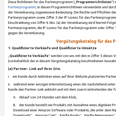
Diese Richtlinien für das Partnerprogramm („
Programmrichtlinien
“)
Partnerprogramm
; in diesen Programmrichtlinien verwendete und durch
der Vereinbarung zugewiesene Bedeutung. Die Rechte und Pflichten de
Partnerprogramm sowie Ziffer 3 der IP-Lizenz für das Partnerprogram
Einschränkung von Ziffer 6 Abs. (a) der Vereinbarung wird hiermit Fol
Partnerprogramm, die IP-Lizenz für das Partnerprogramm oder Ziffer 1
gegen die Vereinbarung.
Vergütungskatalog für das 
1. Qualifizierte Verkäufe und Qualifizierte Umsätze
„
Qualifizierte Verkäufe
“ werden von uns mit den in Ziffer 3 diese
(vorbehaltlich der in diesem Vergütungskatalog beschriebenen Ausnah
(a) Partner- Link auf Ihrer Site
:
i. ein Kunde durch Anklicken eines auf Ihrer Website platzierten Part
ii. während einer einzigen Internetsitzung eines der nachstehend unter (i)
Kunde den Partner-Link anklickt und mit dem zuerst eintretenden der f
A. Ablauf von 24 Stunden seit dem Klick,
B. der Kunde bestellt ein Produkt, mit Ausnahme eines digitalen P
Download einer Amazon Software oder Produkte, die unter dem N
Downloads“, „Amazon Coin“, „Kindle Books“, „Kindle Newspapers“, „