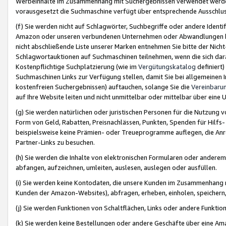
Werbeinhalte im Zusammenhang mit Suchergebnissen verwendet werden,
vorausgesetzt die Suchmaschine verfügt über entsprechende Ausschlu
(f) Sie werden nicht auf Schlagwörter, Suchbegriffe oder andere Ident
Amazon oder unseren verbundenen Unternehmen oder Abwandlungen bzw
nicht abschließende Liste unserer Marken entnehmen Sie bitte der Nich
Schlagwortauktionen auf Suchmaschinen teilnehmen, wenn die sich da
Kostenpflichtige Suchplatzierung (wie im
Vergütungskatalog
definiert
Suchmaschinen Links zur Verfügung stellen, damit Sie bei allgemeinen I
kostenfreien Suchergebnissen) auftauchen, solange Sie die
Vereinbaru
auf Ihre Website leiten und nicht unmittelbar oder mittelbar über eine
(g) Sie werden natürlichen oder juristischen Personen für die Nutzung 
Form von Geld, Rabatten, Preisnachlässen, Punkten, Spenden für Hilfs
beispielsweise keine Prämien- oder Treueprogramme auflegen, die Anrei
Partner-Links zu besuchen.
(h) Sie werden die Inhalte von elektronischen Formularen oder anderem M
abfangen, aufzeichnen, umleiten, auslesen, auslegen oder ausfüllen.
(i) Sie werden keine Kontodaten, die unsere Kunden im Zusammenhang 
Kunden der Amazon-Websites), abfragen, erheben, einholen, speichern,
(j) Sie werden Funktionen von Schaltflächen, Links oder andere Funkti
(k) Sie werden keine Bestellungen oder andere Geschäfte über eine Ama