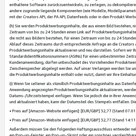
enthaltene Software zurückzuentwickeln, zu zerlegen, zu dekompilier
andere zugrunde liegende Komponenten (wie Modelle, Modellparameter
mit der Creators API, der PA API, Datenfeeds oder in den Produkt Werb
(h) Sie werden Produktwerbungsinhalte, die aus einem Bild bestehen, ni
Zeitraum von bis zu 24 Stunden einen Link auf Produktwerbungsinhalte
die nicht aus Bildern bestehen, für einen Zeitraum von bis zu 24 Stund
Ablauf dieses Zeitraums durch entsprechende Anfrage an die Creators 
Produktwerbungsinhalte aktualisieren und neu darstellen. Sofern wir Ih
Standardidentifikationsnummern (ASINs) für einen unbestimmten Zeitra
Kundenanwendung, dürfen unbeschadet des Vorstehenden Produktwerbu
Zwischenspeicher abgelegt werden. Auf unser Verlangen werden Sie un
die Produktwerbungsinhalte enthält oder nutzt, damit wir Ihre Einhalt
(i) Wenn Sie seltener als stündlich Produktwerbungsinhalte aus Datenfe
Anwendung angezeigten Produktwerbungsinhalte aktualisieren, werden 
Datums-/Uhrzeitstempel einfügen. Wenn Sie jedoch die in Ihrer Anwe
und aktualisiert haben, kann der Datumsteil des Stempels entfallen. Dies
• Preis auf [Amazon-Website einfügen]: [EUR/GBP] 32,77 (Stand 07.01.
• Preis auf [Amazon-Website einfügen]: [EUR/GBP] 32,77 (Stand 14:11 
Außerdem müssen Sie den folgenden Haftungsausschluss entweder neb
ein Pop-up-Fenster, ein Pop-up-Skript oder ein sonstiges vergleichba