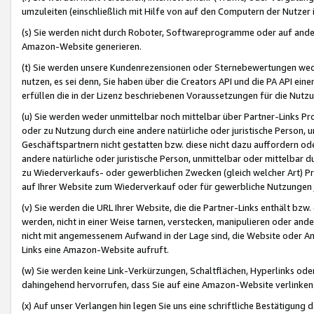
umzuleiten (einschließlich mit Hilfe von auf den Computern der Nutzer i
(s) Sie werden nicht durch Roboter, Softwareprogramme oder auf andere
Amazon-Website generieren.
(t) Sie werden unsere Kundenrezensionen oder Sternebewertungen wed
nutzen, es sei denn, Sie haben über die Creators API und die PA API e
erfüllen die in der Lizenz beschriebenen Voraussetzungen für die Nutzu
(u) Sie werden weder unmittelbar noch mittelbar über Partner-Links P
oder zu Nutzung durch eine andere natürliche oder juristische Person,
Geschäftspartnern nicht gestatten bzw. diese nicht dazu auffordern od
andere natürliche oder juristische Person, unmittelbar oder mittelbar
zu Wiederverkaufs- oder gewerblichen Zwecken (gleich welcher Art) 
auf Ihrer Website zum Wiederverkauf oder für gewerbliche Nutzungen 
(v) Sie werden die URL Ihrer Website, die die Partner-Links enthält b
werden, nicht in einer Weise tarnen, verstecken, manipulieren oder and
nicht mit angemessenem Aufwand in der Lage sind, die Website oder A
Links eine Amazon-Website aufruft.
(w) Sie werden keine Link-Verkürzungen, Schaltflächen, Hyperlinks ode
dahingehend hervorrufen, dass Sie auf eine Amazon-Website verlinken
(x) Auf unser Verlangen hin legen Sie uns eine schriftliche Bestätigung