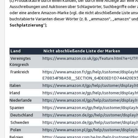
(c) Produktkäufe durch einen Kunden, der durch eine Anzeige auf eine 
Ausschreibungen und Auktionen über Schlagwörter, Suchbegriffe oder 
oder eine andere Amazon-Marke (vgl. die nicht abschließende Liste un
buchstabierte Varianten dieser Wörter (z. B. „ammazon“, „amaozn“ und „
Suchplatzierung
”);
Land
Nicht abschließende Liste der Marken
Vereinigtes
https://www.amazon.co.uk/gp/feature.html?ie=U
Königreich
Frankreich
https://www.amazon.fr/gp/help/customer/displa
E78834F9BA58__SECTION_64DE0ED1D744420E9
Italien
https://www.amazon.it/gp/help/customer/display
Irland
https://www.amazon.ie/gp/help/customer/displa
Niederlande
https://www.amazon.nl/gp/help/customer/display
Spanien
https://www.amazon.es/gp/help/customer/display
Deutschland
https://www.amazon.de/gp/help/customer/displa
Schweden
https://www.amazon.de/gp/help/customer/displa
Polen
https://www.amazon.pl/gp/help/customer/display
Belgien
https://www.amazon.com.be/gp/help/customer/d