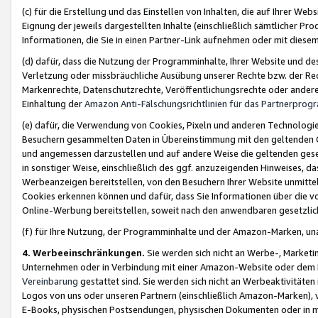
(c) für die Erstellung und das Einstellen von Inhalten, die auf Ihrer We
Eignung der jeweils dargestellten Inhalte (einschließlich sämtlicher 
Informationen, die Sie in einen Partner-Link aufnehmen oder mit diese
(d) dafür, dass die Nutzung der Programminhalte, Ihrer Website und des 
Verletzung oder missbräuchliche Ausübung unserer Rechte bzw. der Recht
Markenrechte, Datenschutzrechte, Veröffentlichungsrechte oder anderer
Einhaltung der
Amazon Anti-Fälschungsrichtlinien für das Partnerpro
(e) dafür, die Verwendung von Cookies, Pixeln und anderen Technologien
Besuchern gesammelten Daten in Übereinstimmung mit den geltenden Ge
und angemessen darzustellen und auf andere Weise die geltenden geset
in sonstiger Weise, einschließlich des ggf. anzuzeigenden Hinweises, d
Werbeanzeigen bereitstellen, von den Besuchern Ihrer Website unmitte
Cookies erkennen können und dafür, dass Sie Informationen über die v
Online-Werbung bereitstellen, soweit nach den anwendbaren gesetzlic
(f) für Ihre Nutzung, der Programminhalte und der Amazon-Marken, u
4. Werbeeinschränkungen.
Sie werden sich nicht an Werbe-, Market
Unternehmen oder in Verbindung mit einer Amazon-Website oder dem Pa
Vereinbarung
gestattet sind. Sie werden sich nicht an Werbeaktivitäten
Logos von uns oder unseren Partnern (einschließlich Amazon-Marken), 
E-Books, physischen Postsendungen, physischen Dokumenten oder in 