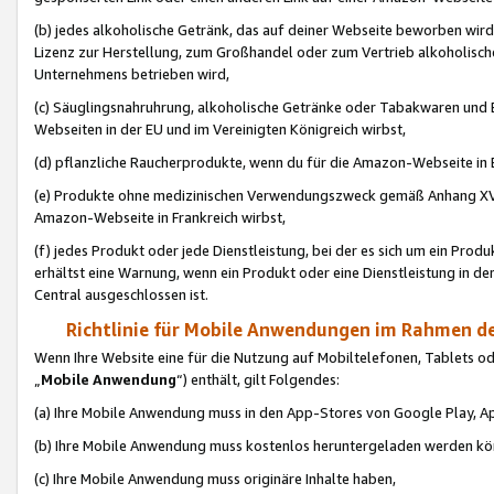
(b) jedes alkoholische Getränk, das auf deiner Webseite beworben wird
Lizenz zur Herstellung, zum Großhandel oder zum Vertrieb alkoholisch
Unternehmens betrieben wird,
(c) Säuglingsnahruhrung, alkoholische Getränke oder Tabakwaren und E
Webseiten in der EU und im Vereinigten Königreich wirbst,
(d) pflanzliche Raucherprodukte, wenn du für die Amazon-Webseite in B
(e) Produkte ohne medizinischen Verwendungszweck gemäß Anhang XVI 
Amazon-Webseite in Frankreich wirbst,
(f) jedes Produkt oder jede Dienstleistung, bei der es sich um ein Prod
erhältst eine Warnung, wenn ein Produkt oder eine Dienstleistung in de
Central ausgeschlossen ist.
Richtlinie für Mobile Anwendungen im Rahmen de
Wenn Ihre Website eine für die Nutzung auf Mobiltelefonen, Tablets 
„
Mobile Anwendung
“) enthält, gilt Folgendes:
(a) Ihre Mobile Anwendung muss in den App-Stores von Google Play, A
(b) Ihre Mobile Anwendung muss kostenlos heruntergeladen werden könn
(c) Ihre Mobile Anwendung muss originäre Inhalte haben,