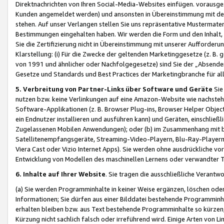
Direktnachrichten von Ihren Social-Media-Websites einfügen. vorausg
Kunden angemeldet werden) und ansonsten in Übereinstimmung mit der
stehen. Auf unser Verlangen stellen Sie uns repräsentative Mustermater
Bestimmungen eingehalten haben. Wir werden die Form und den Inhalt, di
Sie die Zertifizierung nicht in Übereinstimmung mit unserer Aufforderu
Klarstellung: (i) Für die Zwecke der geltenden Marketinggesetze (z. 
von 1991 und ähnlicher oder Nachfolgegesetze) sind Sie der „Absender“ j
Gesetze und Standards und Best Practices der Marketingbranche für 
5. Verbreitung von Partner-Links über Software und Geräte
Sie
nutzen bzw. keine Verlinkungen auf eine Amazon-Website wie nachsteh
Software-Applikationen (z. B. Browser Plug-ins, Browser Helper Objec
ein Endnutzer installieren und ausführen kann) und Geräten, einschlie
Zugelassenen Mobilen Anwendungen); oder (b) im Zusammenhang mit bzw.
Satellitenempfangsgeräte, Streaming-Video-Playern, Blu-Ray-Playern 
Viera Cast oder Vizio Internet Apps). Sie werden ohne ausdrückliche v
Entwicklung von Modellen des maschinellen Lernens oder verwandter 
6. Inhalte auf Ihrer Website
. Sie tragen die ausschließliche Verantwo
(a) Sie werden Programminhalte in keiner Weise ergänzen, löschen oder
Informationen; Sie dürfen aus einer Bilddatei bestehende Programminhal
erhalten bleiben bzw. aus Text bestehende Programminhalte so kürzen, 
Kürzung nicht sachlich falsch oder irreführend wird. Einige Arten von L