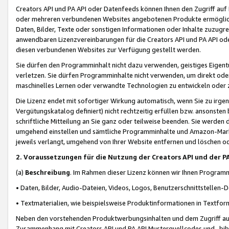
Creators API und PA API oder Datenfeeds können Ihnen den Zugriff auf D
oder mehreren verbundenen Websites angebotenen Produkte ermögliche
Daten, Bilder, Texte oder sonstigen Informationen oder Inhalte zuzugre
anwendbaren Lizenzvereinbarungen für die Creators API und PA API od
diesen verbundenen Websites zur Verfügung gestellt werden.
Sie dürfen den Programminhalt nicht dazu verwenden, geistiges Eigent
verletzen. Sie dürfen Programminhalte nicht verwenden, um direkt ode
maschinelles Lernen oder verwandte Technologien zu entwickeln oder zu
Die Lizenz endet mit sofortiger Wirkung automatisch, wenn Sie zu irg
Vergütungskatalog definiert) nicht rechtzeitig erfüllen bzw. ansonsten
schriftliche Mitteilung an Sie ganz oder teilweise beenden. Sie werden
umgehend einstellen und sämtliche Programminhalte und Amazon-Marke
jeweils verlangt, umgehend von Ihrer Website entfernen und löschen od
2. Voraussetzungen für die Nutzung der Creators API und der P
(a)
Beschreibung
. Im Rahmen dieser Lizenz können wir Ihnen Programmi
• Daten, Bilder, Audio-Dateien, Videos, Logos, Benutzerschnittstellen-
• Textmaterialien, wie beispielsweise Produktinformationen in Textfor
Neben den vorstehenden Produktwerbungsinhalten und dem Zugriff auf 
Zusammenhang mit Creators API und PA API Musterquellcodes und -bibli