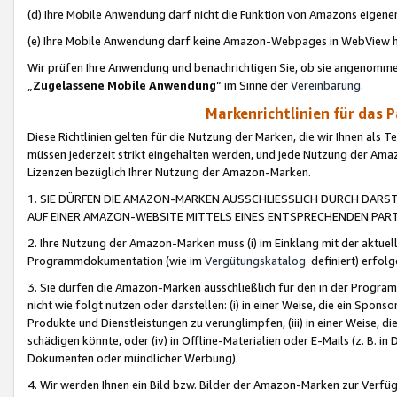
(d) Ihre Mobile Anwendung darf nicht die Funktion von Amazons eige
(e) Ihre Mobile Anwendung darf keine Amazon-Webpages in WebView 
Wir prüfen Ihre Anwendung und benachrichtigen Sie, ob sie angenomm
„
Zugelassene Mobile Anwendung
“ im Sinne der
Vereinbarung
.
Markenrichtlinien für das 
Diese Richtlinien gelten für die Nutzung der Marken, die wir Ihnen als 
müssen jederzeit strikt eingehalten werden, und jede Nutzung der Ama
Lizenzen bezüglich Ihrer Nutzung der Amazon-Marken.
1. SIE DÜRFEN DIE AMAZON-MARKEN AUSSCHLIESSLICH DURCH DARS
AUF EINER AMAZON-WEBSITE MITTELS EINES ENTSPRECHENDEN PART
2. Ihre Nutzung der Amazon-Marken muss (i) im Einklang mit der aktuells
Programmdokumentation (wie im
Vergütungskatalog
definiert) erfolg
3. Sie dürfen die Amazon-Marken ausschließlich für den in der Progr
nicht wie folgt nutzen oder darstellen: (i) in einer Weise, die ein Spo
Produkte und Dienstleistungen zu verunglimpfen, (iii) in einer Weise
schädigen könnte, oder (iv) in Offline-Materialien oder E-Mails (z. B.
Dokumenten oder mündlicher Werbung).
4. Wir werden Ihnen ein Bild bzw. Bilder der Amazon-Marken zur Verfüg