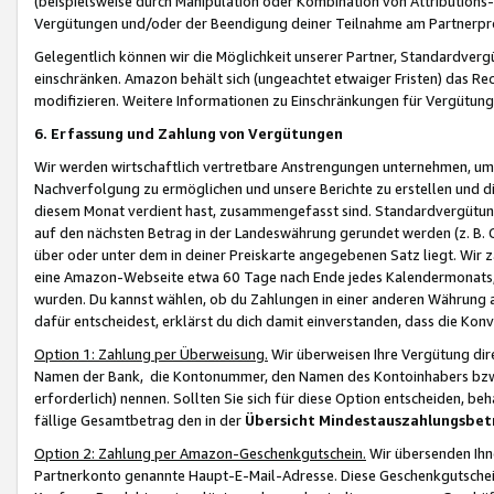
(beispielsweise durch Manipulation oder Kombination von Attributions-
Vergütungen und/oder der Beendigung deiner Teilnahme am Partnerp
Gelegentlich können wir die Möglichkeit unserer Partner, Standardv
einschränken. Amazon behält sich (ungeachtet etwaiger Fristen) das Re
modifizieren. Weitere Informationen zu Einschränkungen für Vergütung
6. Erfassung und Zahlung von Vergütungen
Wir werden wirtschaftlich vertretbare Anstrengungen unternehmen, um 
Nachverfolgung zu ermöglichen und unsere Berichte zu erstellen und di
diesem Monat verdient hast, zusammengefasst sind. Standardvergütung
auf den nächsten Betrag in der Landeswährung gerundet werden (z. B. C
über oder unter dem in deiner Preiskarte angegebenen Satz liegt. Wir
eine Amazon-Webseite etwa 60 Tage nach Ende jedes Kalendermonats, i
wurden. Du kannst wählen, ob du Zahlungen in einer anderen Währung
dafür entscheidest, erklärst du dich damit einverstanden, dass die K
Option 1: Zahlung per Überweisung.
Wir überweisen Ihre Vergütung dir
Namen der Bank, die Kontonummer, den Namen des Kontoinhabers bzw. a
erforderlich) nennen. Sollten Sie sich für diese Option entscheiden, be
fällige Gesamtbetrag den in der
Übersicht Mindestauszahlungsbet
Option 2: Zahlung per Amazon-Geschenkgutschein.
Wir übersenden Ihne
Partnerkonto genannte Haupt-E-Mail-Adresse. Diese Geschenkgutschei