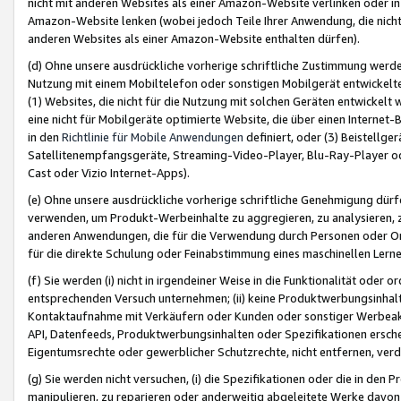
nicht mit anderen Websites als einer Amazon-Website verlinken oder i
Amazon-Website lenken (wobei jedoch Teile Ihrer Anwendung, die nich
anderen Websites als einer Amazon-Website enthalten dürfen).
(d) Ohne unsere ausdrückliche vorherige schriftliche Zustimmung werd
Nutzung mit einem Mobiltelefon oder sonstigen Mobilgerät entwickelt
(1) Websites, die nicht für die Nutzung mit solchen Geräten entwickelt
eine nicht für Mobilgeräte optimierte Website, die über einen Interne
in den
Richtlinie für Mobile Anwendungen
definiert, oder (3) Beistellge
Satellitenempfangsgeräte, Streaming-Video-Player, Blu-Ray-Player ode
Cast oder Vizio Internet-Apps).
(e) Ohne unsere ausdrückliche vorherige schriftliche Genehmigung dürfe
verwenden, um Produkt-Werbeinhalte zu aggregieren, zu analysieren, 
anderen Anwendungen, die für die Verwendung durch Personen oder Or
für die direkte Schulung oder Feinabstimmung eines maschinellen Lern
(f) Sie werden (i) nicht in irgendeiner Weise in die Funktionalität ode
entsprechenden Versuch unternehmen; (ii) keine Produktwerbungsinha
Kontaktaufnahme mit Verkäufern oder Kunden oder sonstiger Werbeaktiv
API, Datenfeeds, Produktwerbungsinhalten oder Spezifikationen erschei
Eigentumsrechte oder gewerblicher Schutzrechte, nicht entfernen, verd
(g) Sie werden nicht versuchen, (i) die Spezifikationen oder die in de
manipulieren, zu reparieren oder anderweitig abgeleitete Werke davon z