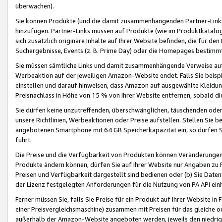
überwachen).
Sie können Produkte (und die damit zusammenhängenden Partner-Links)
hinzufügen. Partner-Links müssen auf Produkte (wie im Produktkatalog de
sich zusätzlich originäre Inhalte auf Ihrer Website befinden, die für 
Suchergebnisse, Events (z. B. Prime Day) oder die Homepages bestimmte
Sie müssen sämtliche Links und damit zusammenhängende Verweise auf z
Werbeaktion auf der jeweiligen Amazon-Website endet. Falls Sie beisp
einstellen und darauf hinweisen, dass Amazon auf ausgewählte Kleidun
Preisnachlass in Höhe von 15 % von Ihrer Website entfernen, sobald di
Sie dürfen keine unzutreffenden, überschwänglichen, täuschenden od
unsere Richtlinien, Werbeaktionen oder Preise aufstellen. Stellen Sie 
angebotenen Smartphone mit 64 GB Speicherkapazität ein, so dürfen S
führt.
Die Preise und die Verfügbarkeit von Produkten können Veränderungen 
Produkte ändern können, dürfen Sie auf Ihrer Website nur Angaben zu P
Preisen und Verfügbarkeit dargestellt sind bedienen oder (b) Sie Daten
der Lizenz festgelegten Anforderungen für die Nutzung von PA API einh
Ferner müssen Sie, falls Sie Preise für ein Produkt auf Ihrer Website in 
einer Preisvergleichsmaschine) zusammen mit Preisen für das gleiche o
außerhalb der Amazon-Website angeboten werden, jeweils den niedrigst