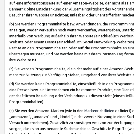
auf eine Informationsseite auf einer Amazon-Website, der nicht als Part
Bannern); ohne Einschränkung der Allgemeingültigkeit des Vorstehende
Besucher Ihrer Website unsichtbar, unlesbar oder unentzifferbar mache
(b) Sie werden Programminhalte bzw. Anwendungen, die Programminhalt
anzeigen, weder verkaufen noch weiterverkaufen, weitergeben, unterli
innerhalb von Werbung außerhalb Ihrer Website (einschließlich Werbun
Website oder einem Dienst (einschließlich Social Networking-Website
Rechte an den Programminhalten oder auf die Programminhalte an eine a
übertragen müssten, und Sie werden keine mit Ihrem Partner-Tag formati
Ihre Website ist.
(c) Sie werden Programminhalte, die nicht mehr auf einer Amazon-Websit
mehr zur Nutzung zur Verfügung stehen, umgehend von Ihrer Website e
(d) Sie werden keine Programminhalte, einschließlich in den Programmin
eine Person bzw. ein Unternehmen ein bestimmtes Produkt, eine Dienstle
geschäftlichen Beziehung oder Verbindung zu diesen steht (einschließli
Programminhalten).
(e) Sie werden Amazon-Marken (wie in den
Markenrichtlinien
definiert) 
„ammazon“, „amaozn“ und „kindel“) nicht zwecks Nutzung in einer Suc
Versuch unternehmen). Zusätzlich zu sonstigen Amazon zur Verfügung 
sorgen, dass von uns benannte Suchmaschinen Geschützte Begriffe (wie 