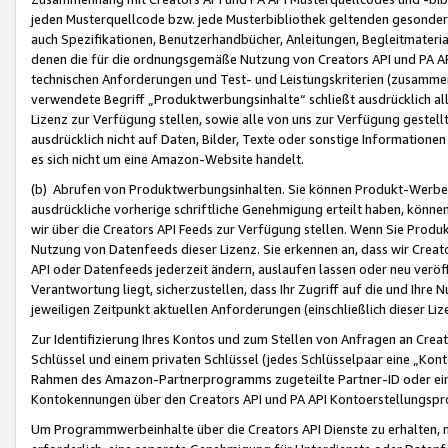
jeden Musterquellcode bzw. jede Musterbibliothek geltenden gesonder
auch Spezifikationen, Benutzerhandbücher, Anleitungen, Begleitmaterial
denen die für die ordnungsgemäße Nutzung von Creators API und PA A
technischen Anforderungen und Test- und Leistungskriterien (zusammen
verwendete Begriff „Produktwerbungsinhalte“ schließt ausdrücklich al
Lizenz zur Verfügung stellen, sowie alle von uns zur Verfügung gestel
ausdrücklich nicht auf Daten, Bilder, Texte oder sonstige Informatione
es sich nicht um eine Amazon-Website handelt.
(b) Abrufen von Produktwerbungsinhalten. Sie können Produkt-Werbein
ausdrückliche vorherige schriftliche Genehmigung erteilt haben, könn
wir über die Creators API Feeds zur Verfügung stellen. Wenn Sie Produk
Nutzung von Datenfeeds dieser Lizenz. Sie erkennen an, dass wir Creat
API oder Datenfeeds jederzeit ändern, auslaufen lassen oder neu veröffe
Verantwortung liegt, sicherzustellen, dass Ihr Zugriff auf die und Ihr
jeweiligen Zeitpunkt aktuellen Anforderungen (einschließlich dieser Liz
Zur Identifizierung Ihres Kontos und zum Stellen von Anfragen an Crea
Schlüssel und einem privaten Schlüssel (jedes Schlüsselpaar eine „Kon
Rahmen des Amazon-Partnerprogramms zugeteilte Partner-ID oder ein
Kontokennungen über den Creators API und PA API Kontoerstellungspro
Um Programmwerbeinhalte über die Creators API Dienste zu erhalten, m