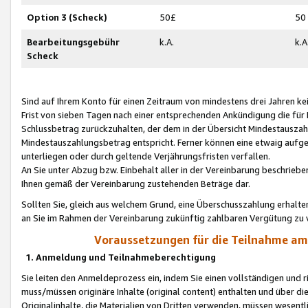
Option 3 (Scheck)
50£
50
Bearbeitungsgebühr
k.A.
k.A
Scheck
Sind auf Ihrem Konto für einen Zeitraum von mindestens drei Jahren kein
Frist von sieben Tagen nach einer entsprechenden Ankündigung die für
Schlussbetrag zurückzuhalten, der dem in der Übersicht Mindestausz
Mindestauszahlungsbetrag entspricht. Ferner können eine etwaig aufg
unterliegen oder durch geltende Verjährungsfristen verfallen.
An Sie unter Abzug bzw. Einbehalt aller in der Vereinbarung beschrieb
Ihnen gemäß der Vereinbarung zustehenden Beträge dar.
Sollten Sie, gleich aus welchem Grund, eine Überschusszahlung erhalte
an Sie im Rahmen der Vereinbarung zukünftig zahlbaren Vergütung zu 
Voraussetzungen für die Teilnahme a
1. Anmeldung und Teilnahmeberechtigung
Sie leiten den Anmeldeprozess ein, indem Sie einen vollständigen und 
muss/müssen originäre Inhalte (original content) enthalten und über d
Originalinhalte, die Materialien von Dritten verwenden, müssen wese