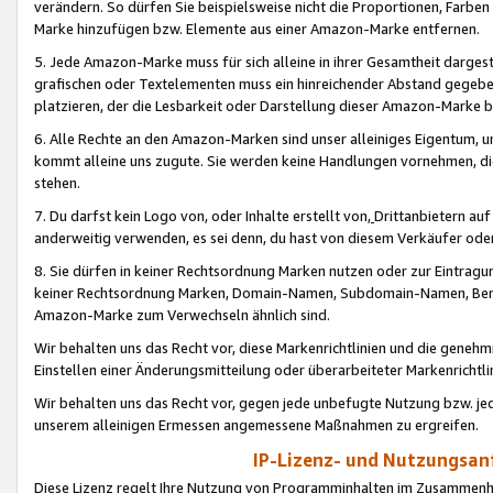
verändern. So dürfen Sie beispielsweise nicht die Proportionen, Farb
Marke hinzufügen bzw. Elemente aus einer Amazon-Marke entfernen.
5. Jede Amazon-Marke muss für sich alleine in ihrer Gesamtheit darge
grafischen oder Textelementen muss ein hinreichender Abstand gegebe
platzieren, der die Lesbarkeit oder Darstellung dieser Amazon-Marke b
6. Alle Rechte an den Amazon-Marken sind unser alleiniges Eigentum, 
kommt alleine uns zugute. Sie werden keine Handlungen vornehmen, 
stehen.
7. Du darfst kein Logo von, oder Inhalte erstellt von,
Drittanbietern au
anderweitig verwenden, es sei denn, du hast von diesem Verkäufer oder
8. Sie dürfen in keiner Rechtsordnung Marken nutzen oder zur Eintragu
keiner Rechtsordnung Marken, Domain-Namen, Subdomain-Namen, Benu
Amazon-Marke zum Verwechseln ähnlich sind.
Wir behalten uns das Recht vor, diese Markenrichtlinien und die gene
Einstellen einer Änderungsmitteilung oder überarbeiteter Markenricht
Wir behalten uns das Recht vor, gegen jede unbefugte Nutzung bzw. jede 
unserem alleinigen Ermessen angemessene Maßnahmen zu ergreifen.
IP-Lizenz- und Nutzungsan
Diese Lizenz regelt Ihre Nutzung von Programminhalten im Zusammen