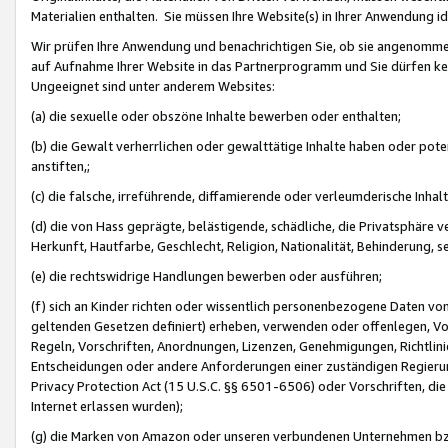
Materialien enthalten. Sie müssen Ihre Website(s) in Ihrer Anwendung ide
Wir prüfen Ihre Anwendung und benachrichtigen Sie, ob sie angenommen
auf Aufnahme Ihrer Website in das Partnerprogramm und Sie dürfen kei
Ungeeignet sind unter anderem Websites:
(a) die sexuelle oder obszöne Inhalte bewerben oder enthalten;
(b) die Gewalt verherrlichen oder gewalttätige Inhalte haben oder pot
anstiften,;
(c) die falsche, irreführende, diffamierende oder verleumderische Inha
(d) die von Hass geprägte, belästigende, schädliche, die Privatsphäre v
Herkunft, Hautfarbe, Geschlecht, Religion, Nationalität, Behinderung, 
(e) die rechtswidrige Handlungen bewerben oder ausführen;
(f) sich an Kinder richten oder wissentlich personenbezogene Daten vo
geltenden Gesetzen definiert) erheben, verwenden oder offenlegen, Vo
Regeln, Vorschriften, Anordnungen, Lizenzen, Genehmigungen, Richtlini
Entscheidungen oder andere Anforderungen einer zuständigen Regierung
Privacy Protection Act (15 U.S.C. §§ 6501-6506) oder Vorschriften, di
Internet erlassen wurden);
(g) die Marken von Amazon oder unseren verbundenen Unternehmen b