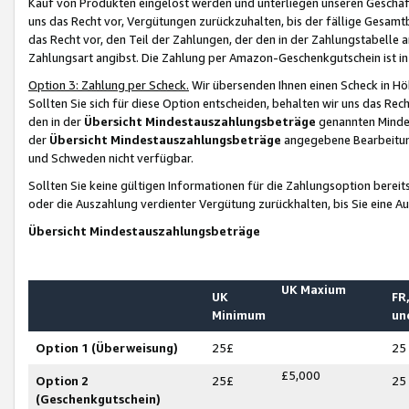
Kauf von Produkten eingelöst werden und unterliegen unseren Geschäf
uns das Recht vor, Vergütungen zurückzuhalten, bis der fällige Gesamt
das Recht vor, den Teil der Zahlungen, der den in der Zahlungstabelle 
Zahlungsart angibst. Die Zahlung per Amazon-Geschenkgutschein ist in
Option 3: Zahlung per Scheck.
Wir übersenden Ihnen einen Scheck in Höh
Sollten Sie sich für diese Option entscheiden, behalten wir uns das Rec
den in der
Übersicht Mindestauszahlungsbeträge
genannten Mindest
der
Übersicht Mindestauszahlungsbeträge
angegebene Bearbeitung
und Schweden nicht verfügbar.
Sollten Sie keine gültigen Informationen für die Zahlungsoption bereit
oder die Auszahlung verdienter Vergütung zurückhalten, bis Sie eine A
Übersicht Mindestauszahlungsbeträge
UK Maxium
UK
FR,
Minimum
un
Option 1 (Überweisung)
25£
25
£5,000
Option 2
25£
25
(Geschenkgutschein)