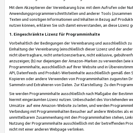
Mit dem Akzeptieren der Vereinbarung bzw. mit dem Aufrufen oder Nutz
Anwendungsprogrammierschnittstellen und anderer Tools (zusammen die
Texten und sonstigen Informationen und Inhalten in Bezug auf Produkte
nutzen können, erklären Sie sich damit einverstanden, an diese Lizenz 
1. Eingeschränkte Lizenz für Programminhalte
Vorbehaltlich der Bedingungen der Vereinbarung und ausschließlich z
Einhaltung der Vereinbarung (einschließlich dieser Lizenz und der ande
nicht übertragbare, nicht unterlizenzierbare, nicht exklusive, gebühren
anzuzeigen; (b) nur diejenigen der Amazon-Marken zu verwenden (wie in 
Programminhalte, ausschließlich auf Ihrer Website und in Übereinstimmu
API, Datenfeeds und Produkt-Werbeinhalte ausschließlich gemäß den Spe
Kopieren oder andere Verwenden von Programminhalten zugunsten Dri
Sammeln und Extrahieren von Daten. Zur Klarstellung: Zu den Program
Sie werden Programminhalte ausschließlich nach Maßgabe der Besti
hiermit eingeräumten Lizenz nutzen. Unbeschadet des Vorstehenden we
Umsätze auf eine Amazon-Website zu leiten, und werden Programminhal
Verbindung mit Programminhalten Besucher auf andere Websites als ein
unmittelbarem Zusammenhang mit den Programminhalten stehen, Links z
Nutzung der Programminhalte ausschließlich mit der betreffenden Pr
nicht mit einer anderen Webpage verlinken.