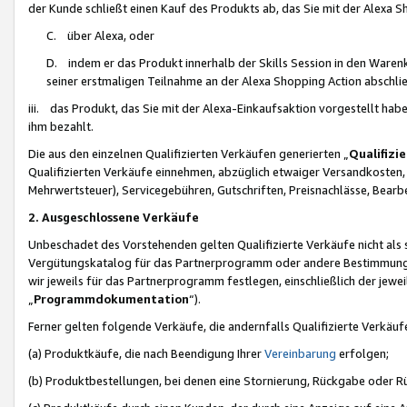
der Kunde schließt einen Kauf des Produkts ab, das Sie mit der Alexa 
C. über Alexa, oder
D. indem er das Produkt innerhalb der Skills Session in den Waren
seiner erstmaligen Teilnahme an der Alexa Shopping Action abschlie
iii. das Produkt, das Sie mit der Alexa-Einkaufsaktion vorgestellt ha
ihm bezahlt.
Die aus den einzelnen Qualifizierten Verkäufen generierten „
Qualifizi
Qualifizierten Verkäufe einnehmen, abzüglich etwaiger Versandkosten
Mehrwertsteuer), Servicegebühren, Gutschriften, Preisnachlässe, Bear
2. Ausgeschlossene Verkäufe
Unbeschadet des Vorstehenden gelten Qualifizierte Verkäufe nicht als
Vergütungskatalog für das Partnerprogramm oder andere Bestimmungen,
wir jeweils für das Partnerprogramm festlegen, einschließlich der jewe
„
Programmdokumentation
“).
Ferner gelten folgende Verkäufe, die andernfalls Qualifizierte Verkä
(a) Produktkäufe, die nach Beendigung Ihrer
Vereinbarung
erfolgen;
(b) Produktbestellungen, bei denen eine Stornierung, Rückgabe oder R