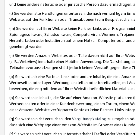
und keine andere natürliche oder juristische Person dazu ermächtigen, a
(l) Sie werden alle Handlungen unterlassen, die nach vernünftigem Erme
Website, auf der Funktionen oder Transaktionen (zum Beispiel suchen, s
(m) Sie werden auf Ihrer Website keine Partner-Links oder Programmin
Spionagesoftware, Schadsoftware, Computerviren, Würmern, Trojaner
Herunterladen oder Installieren auf einem Nutzer-Computer oder ande
genehmigt wurden.
(n) Sie werden Amazon-Websites oder Teile davon nicht auf Ihrer Websi
(z. B., WebView) innerhalb einer Mobilen Anwendung. Die Darstellung ein
Teilnahmevoraussetzungen stellt jedoch keinen Verstoß gegen diese Zif
(o) Sie werden keine Partner-Links oder andere Inhalte, die eine Am
Werbeseiten oder Layer-Werbung einstellen oder bereitstellen, mit Au
bewerben, die eng mit dem auf Ihrer Website befindlichen Material z
(p) Sie werden in Inhalte, die Sie auf einer Amazon-Website platzier
Werbediensten oder in einer Kundenbewertung, einem Forum, einem Wun
einer Amazon-Website verfügbaren Kontext) keine Partner-Links integr
(q) Sie werden nicht versuchen, den
Vergütungskatalog
zu umgehen oder
dass sich eine Webpage einer Amazon-Website im Browser eines Kunden 
(r) Sie werden nicht versuchen, Internetverkehr (Traffic) oder Vergü