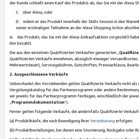
der Kunde schließt einen Kauf des Produkts ab, das Sie mit der Alexa 
C. über Alexa, oder
D. indem er das Produkt innerhalb der Skills Session in den Waren
seiner erstmaligen Teilnahme an der Alexa Shopping Action abschlie
iii. das Produkt, das Sie mit der Alexa-Einkaufsaktion vorgestellt ha
ihm bezahlt.
Die aus den einzelnen Qualifizierten Verkäufen generierten „
Qualifizi
Qualifizierten Verkäufe einnehmen, abzüglich etwaiger Versandkosten
Mehrwertsteuer), Servicegebühren, Gutschriften, Preisnachlässe, Bear
2. Ausgeschlossene Verkäufe
Unbeschadet des Vorstehenden gelten Qualifizierte Verkäufe nicht als
Vergütungskatalog für das Partnerprogramm oder andere Bestimmungen,
wir jeweils für das Partnerprogramm festlegen, einschließlich der jewe
„
Programmdokumentation
“).
Ferner gelten folgende Verkäufe, die andernfalls Qualifizierte Verkä
(a) Produktkäufe, die nach Beendigung Ihrer
Vereinbarung
erfolgen;
(b) Produktbestellungen, bei denen eine Stornierung, Rückgabe oder R