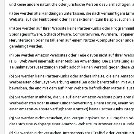
und keine andere natürliche oder juristische Person dazu ermächtigen, a
(l) Sie werden alle Handlungen unterlassen, die nach vernünftigem Erme
Website, auf der Funktionen oder Transaktionen (zum Beispiel suchen, s
(m) Sie werden auf Ihrer Website keine Partner-Links oder Programmin
Spionagesoftware, Schadsoftware, Computerviren, Würmern, Trojaner
Herunterladen oder Installieren auf einem Nutzer-Computer oder ande
genehmigt wurden.
(n) Sie werden Amazon-Websites oder Teile davon nicht auf Ihrer Websi
(z. B., WebView) innerhalb einer Mobilen Anwendung. Die Darstellung ein
Teilnahmevoraussetzungen stellt jedoch keinen Verstoß gegen diese Zif
(o) Sie werden keine Partner-Links oder andere Inhalte, die eine Am
Werbeseiten oder Layer-Werbung einstellen oder bereitstellen, mit Au
bewerben, die eng mit dem auf Ihrer Website befindlichen Material z
(p) Sie werden in Inhalte, die Sie auf einer Amazon-Website platzier
Werbediensten oder in einer Kundenbewertung, einem Forum, einem Wun
einer Amazon-Website verfügbaren Kontext) keine Partner-Links integr
(q) Sie werden nicht versuchen, den
Vergütungskatalog
zu umgehen oder
dass sich eine Webpage einer Amazon-Website im Browser eines Kunden 
(r) Sie werden nicht versuchen, Internetverkehr (Traffic) oder Vergü