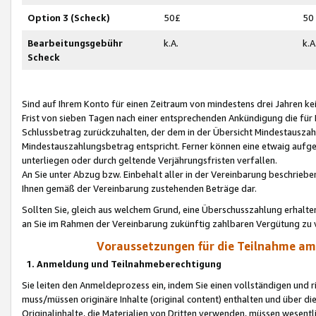
Option 3 (Scheck)
50£
50
Bearbeitungsgebühr
k.A.
k.A
Scheck
Sind auf Ihrem Konto für einen Zeitraum von mindestens drei Jahren kein
Frist von sieben Tagen nach einer entsprechenden Ankündigung die für
Schlussbetrag zurückzuhalten, der dem in der Übersicht Mindestausz
Mindestauszahlungsbetrag entspricht. Ferner können eine etwaig aufg
unterliegen oder durch geltende Verjährungsfristen verfallen.
An Sie unter Abzug bzw. Einbehalt aller in der Vereinbarung beschrieb
Ihnen gemäß der Vereinbarung zustehenden Beträge dar.
Sollten Sie, gleich aus welchem Grund, eine Überschusszahlung erhalte
an Sie im Rahmen der Vereinbarung zukünftig zahlbaren Vergütung zu 
Voraussetzungen für die Teilnahme a
1. Anmeldung und Teilnahmeberechtigung
Sie leiten den Anmeldeprozess ein, indem Sie einen vollständigen und 
muss/müssen originäre Inhalte (original content) enthalten und über d
Originalinhalte, die Materialien von Dritten verwenden, müssen wese