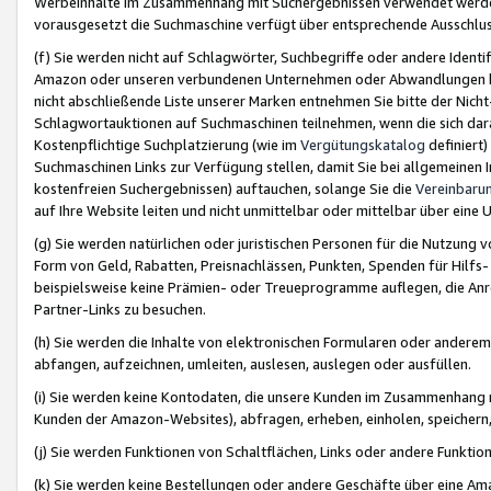
Werbeinhalte im Zusammenhang mit Suchergebnissen verwendet werden,
vorausgesetzt die Suchmaschine verfügt über entsprechende Ausschlu
(f) Sie werden nicht auf Schlagwörter, Suchbegriffe oder andere Ident
Amazon oder unseren verbundenen Unternehmen oder Abwandlungen bzw
nicht abschließende Liste unserer Marken entnehmen Sie bitte der Nich
Schlagwortauktionen auf Suchmaschinen teilnehmen, wenn die sich da
Kostenpflichtige Suchplatzierung (wie im
Vergütungskatalog
definiert
Suchmaschinen Links zur Verfügung stellen, damit Sie bei allgemeinen I
kostenfreien Suchergebnissen) auftauchen, solange Sie die
Vereinbaru
auf Ihre Website leiten und nicht unmittelbar oder mittelbar über eine
(g) Sie werden natürlichen oder juristischen Personen für die Nutzung 
Form von Geld, Rabatten, Preisnachlässen, Punkten, Spenden für Hilfs
beispielsweise keine Prämien- oder Treueprogramme auflegen, die Anrei
Partner-Links zu besuchen.
(h) Sie werden die Inhalte von elektronischen Formularen oder anderem M
abfangen, aufzeichnen, umleiten, auslesen, auslegen oder ausfüllen.
(i) Sie werden keine Kontodaten, die unsere Kunden im Zusammenhang 
Kunden der Amazon-Websites), abfragen, erheben, einholen, speichern,
(j) Sie werden Funktionen von Schaltflächen, Links oder andere Funkti
(k) Sie werden keine Bestellungen oder andere Geschäfte über eine Ama