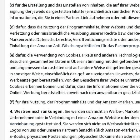
(c) für die Erstellung und das Einstellen von Inhalten, die auf Ihrer We
Eignung der jeweils dargestellten Inhalte (einschließlich sämtlicher 
Informationen, die Sie in einen Partner-Link aufnehmen oder mit diese
(d) dafür, dass die Nutzung der Programminhalte, Ihrer Website und des 
Verletzung oder missbräuchliche Ausübung unserer Rechte bzw. der Recht
Markenrechte, Datenschutzrechte, Veröffentlichungsrechte oder anderer
Einhaltung der
Amazon Anti-Fälschungsrichtlinien für das Partnerpro
(e) dafür, die Verwendung von Cookies, Pixeln und anderen Technologien
Besuchern gesammelten Daten in Übereinstimmung mit den geltenden Ge
und angemessen darzustellen und auf andere Weise die geltenden geset
in sonstiger Weise, einschließlich des ggf. anzuzeigenden Hinweises, d
Werbeanzeigen bereitstellen, von den Besuchern Ihrer Website unmitte
Cookies erkennen können und dafür, dass Sie Informationen über die v
Online-Werbung bereitstellen, soweit nach den anwendbaren gesetzlic
(f) für Ihre Nutzung, der Programminhalte und der Amazon-Marken, u
4. Werbeeinschränkungen.
Sie werden sich nicht an Werbe-, Market
Unternehmen oder in Verbindung mit einer Amazon-Website oder dem Pa
Vereinbarung
gestattet sind. Sie werden sich nicht an Werbeaktivitäten
Logos von uns oder unseren Partnern (einschließlich Amazon-Marken), 
E-Books, physischen Postsendungen, physischen Dokumenten oder in 