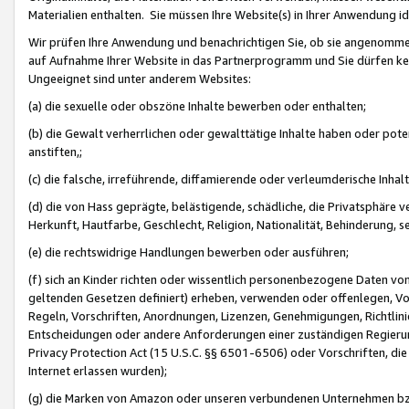
Materialien enthalten. Sie müssen Ihre Website(s) in Ihrer Anwendung ide
Wir prüfen Ihre Anwendung und benachrichtigen Sie, ob sie angenommen
auf Aufnahme Ihrer Website in das Partnerprogramm und Sie dürfen kei
Ungeeignet sind unter anderem Websites:
(a) die sexuelle oder obszöne Inhalte bewerben oder enthalten;
(b) die Gewalt verherrlichen oder gewalttätige Inhalte haben oder pot
anstiften,;
(c) die falsche, irreführende, diffamierende oder verleumderische Inha
(d) die von Hass geprägte, belästigende, schädliche, die Privatsphäre v
Herkunft, Hautfarbe, Geschlecht, Religion, Nationalität, Behinderung, 
(e) die rechtswidrige Handlungen bewerben oder ausführen;
(f) sich an Kinder richten oder wissentlich personenbezogene Daten vo
geltenden Gesetzen definiert) erheben, verwenden oder offenlegen, Vo
Regeln, Vorschriften, Anordnungen, Lizenzen, Genehmigungen, Richtlini
Entscheidungen oder andere Anforderungen einer zuständigen Regierung
Privacy Protection Act (15 U.S.C. §§ 6501-6506) oder Vorschriften, di
Internet erlassen wurden);
(g) die Marken von Amazon oder unseren verbundenen Unternehmen b