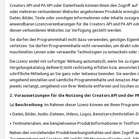
Creators API und PA API oder Datenfeeds können Ihnen den Zugriff auf D
oder mehreren verbundenen Websites angebotenen Produkte ermögliche
Daten, Bilder, Texte oder sonstigen Informationen oder Inhalte zuzugre
anwendbaren Lizenzvereinbarungen für die Creators API und PA API od
diesen verbundenen Websites zur Verfügung gestellt werden.
Sie dürfen den Programminhalt nicht dazu verwenden, geistiges Eigent
verletzen. Sie dürfen Programminhalte nicht verwenden, um direkt ode
maschinelles Lernen oder verwandte Technologien zu entwickeln oder zu
Die Lizenz endet mit sofortiger Wirkung automatisch, wenn Sie zu irg
Vergütungskatalog definiert) nicht rechtzeitig erfüllen bzw. ansonsten
schriftliche Mitteilung an Sie ganz oder teilweise beenden. Sie werden
umgehend einstellen und sämtliche Programminhalte und Amazon-Marke
jeweils verlangt, umgehend von Ihrer Website entfernen und löschen od
2. Voraussetzungen für die Nutzung der Creators API und der P
(a)
Beschreibung
. Im Rahmen dieser Lizenz können wir Ihnen Programmi
• Daten, Bilder, Audio-Dateien, Videos, Logos, Benutzerschnittstellen-
• Textmaterialien, wie beispielsweise Produktinformationen in Textfor
Neben den vorstehenden Produktwerbungsinhalten und dem Zugriff auf 
Zusammenhang mit Creators API und PA API Musterquellcodes und -bibli