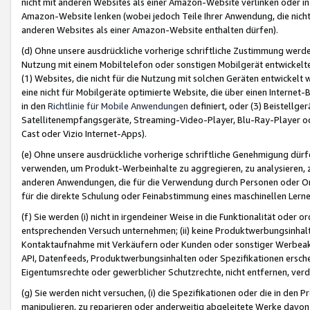
nicht mit anderen Websites als einer Amazon-Website verlinken oder i
Amazon-Website lenken (wobei jedoch Teile Ihrer Anwendung, die nich
anderen Websites als einer Amazon-Website enthalten dürfen).
(d) Ohne unsere ausdrückliche vorherige schriftliche Zustimmung werd
Nutzung mit einem Mobiltelefon oder sonstigen Mobilgerät entwickelt
(1) Websites, die nicht für die Nutzung mit solchen Geräten entwickelt
eine nicht für Mobilgeräte optimierte Website, die über einen Interne
in den
Richtlinie für Mobile Anwendungen
definiert, oder (3) Beistellge
Satellitenempfangsgeräte, Streaming-Video-Player, Blu-Ray-Player ode
Cast oder Vizio Internet-Apps).
(e) Ohne unsere ausdrückliche vorherige schriftliche Genehmigung dürfe
verwenden, um Produkt-Werbeinhalte zu aggregieren, zu analysieren, 
anderen Anwendungen, die für die Verwendung durch Personen oder Or
für die direkte Schulung oder Feinabstimmung eines maschinellen Lern
(f) Sie werden (i) nicht in irgendeiner Weise in die Funktionalität ode
entsprechenden Versuch unternehmen; (ii) keine Produktwerbungsinha
Kontaktaufnahme mit Verkäufern oder Kunden oder sonstiger Werbeaktiv
API, Datenfeeds, Produktwerbungsinhalten oder Spezifikationen erschei
Eigentumsrechte oder gewerblicher Schutzrechte, nicht entfernen, verd
(g) Sie werden nicht versuchen, (i) die Spezifikationen oder die in de
manipulieren, zu reparieren oder anderweitig abgeleitete Werke davon z