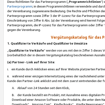
Diese Richtlinien für das Partnerprogramm („
Programmrichtlinien
“)
Partnerprogramm
; in diesen Programmrichtlinien verwendete und durch
der Vereinbarung zugewiesene Bedeutung. Die Rechte und Pflichten de
Partnerprogramm sowie Ziffer 3 der IP-Lizenz für das Partnerprogram
Einschränkung von Ziffer 6 Abs. (a) der Vereinbarung wird hiermit Fol
Partnerprogramm, die IP-Lizenz für das Partnerprogramm oder Ziffer 1
gegen die Vereinbarung.
Vergütungskatalog für das 
1. Qualifizierte Verkäufe und Qualifizierte Umsätze
„
Qualifizierte Verkäufe
“ werden von uns mit den in Ziffer 3 diese
(vorbehaltlich der in diesem Vergütungskatalog beschriebenen Ausnah
(a) Partner- Link auf Ihrer Site
:
i. ein Kunde durch Anklicken eines auf Ihrer Website platzierten Part
ii. während einer einzigen Internetsitzung eines der nachstehend unter (i)
Kunde den Partner-Link anklickt und mit dem zuerst eintretenden der f
A. Ablauf von 24 Stunden seit dem Klick,
B. der Kunde bestellt ein Produkt, mit Ausnahme eines digitalen P
Download einer Amazon Software oder Produkte, die unter dem N
Downloads“, „Amazon Coin“, „Kindle Books“, „Kindle Newspapers“, „