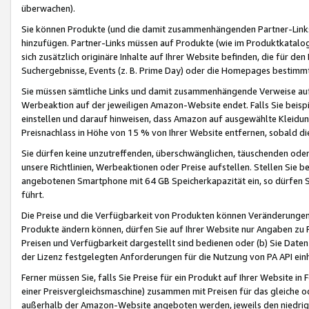
überwachen).
Sie können Produkte (und die damit zusammenhängenden Partner-Links)
hinzufügen. Partner-Links müssen auf Produkte (wie im Produktkatalog de
sich zusätzlich originäre Inhalte auf Ihrer Website befinden, die für 
Suchergebnisse, Events (z. B. Prime Day) oder die Homepages bestimmte
Sie müssen sämtliche Links und damit zusammenhängende Verweise auf z
Werbeaktion auf der jeweiligen Amazon-Website endet. Falls Sie beisp
einstellen und darauf hinweisen, dass Amazon auf ausgewählte Kleidun
Preisnachlass in Höhe von 15 % von Ihrer Website entfernen, sobald di
Sie dürfen keine unzutreffenden, überschwänglichen, täuschenden od
unsere Richtlinien, Werbeaktionen oder Preise aufstellen. Stellen Sie 
angebotenen Smartphone mit 64 GB Speicherkapazität ein, so dürfen S
führt.
Die Preise und die Verfügbarkeit von Produkten können Veränderungen 
Produkte ändern können, dürfen Sie auf Ihrer Website nur Angaben zu P
Preisen und Verfügbarkeit dargestellt sind bedienen oder (b) Sie Daten
der Lizenz festgelegten Anforderungen für die Nutzung von PA API einh
Ferner müssen Sie, falls Sie Preise für ein Produkt auf Ihrer Website in 
einer Preisvergleichsmaschine) zusammen mit Preisen für das gleiche o
außerhalb der Amazon-Website angeboten werden, jeweils den niedrigst