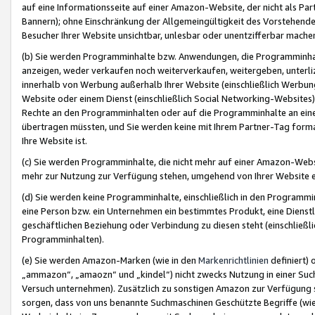
auf eine Informationsseite auf einer Amazon-Website, der nicht als Part
Bannern); ohne Einschränkung der Allgemeingültigkeit des Vorstehende
Besucher Ihrer Website unsichtbar, unlesbar oder unentzifferbar mache
(b) Sie werden Programminhalte bzw. Anwendungen, die Programminhalt
anzeigen, weder verkaufen noch weiterverkaufen, weitergeben, unterli
innerhalb von Werbung außerhalb Ihrer Website (einschließlich Werbun
Website oder einem Dienst (einschließlich Social Networking-Website
Rechte an den Programminhalten oder auf die Programminhalte an eine a
übertragen müssten, und Sie werden keine mit Ihrem Partner-Tag formati
Ihre Website ist.
(c) Sie werden Programminhalte, die nicht mehr auf einer Amazon-Websit
mehr zur Nutzung zur Verfügung stehen, umgehend von Ihrer Website e
(d) Sie werden keine Programminhalte, einschließlich in den Programmin
eine Person bzw. ein Unternehmen ein bestimmtes Produkt, eine Dienstle
geschäftlichen Beziehung oder Verbindung zu diesen steht (einschließli
Programminhalten).
(e) Sie werden Amazon-Marken (wie in den
Markenrichtlinien
definiert) 
„ammazon“, „amaozn“ und „kindel“) nicht zwecks Nutzung in einer Suc
Versuch unternehmen). Zusätzlich zu sonstigen Amazon zur Verfügung 
sorgen, dass von uns benannte Suchmaschinen Geschützte Begriffe (wie 