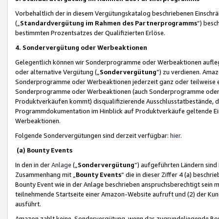
Vorbehaltlich der in diesem Vergütungskatalog beschriebenen Einschr
(„
Standardvergütung im Rahmen des Partnerprogramms
“) besc
bestimmten Prozentsatzes der Qualifizierten Erlöse.
4. Sondervergütung oder Werbeaktionen
Gelegentlich können wir Sonderprogramme oder Werbeaktionen auflegen,
oder alternative Vergütung („
Sondervergütung
”) zu verdienen. Amazo
Sonderprogramme oder Werbeaktionen jederzeit ganz oder teilweise einz
Sonderprogramme oder Werbeaktionen (auch Sonderprogramme oder We
Produktverkäufen kommt) disqualifizierende Ausschlusstatbestände, di
Programmdokumentation im Hinblick auf Produktverkäufe geltende E
Werbeaktionen.
Folgende Sondervergütungen sind derzeit verfügbar:
hier
.
(a) Bounty Events
In den in der
Anlage
(„
Sondervergütung
“) aufgeführten Ländern sind
Zusammenhang mit „
Bounty Events
“ die in dieser Ziffer 4 (a) besch
Bounty Event wie in der Anlage beschrieben anspruchsberechtigt sein mu
teilnehmende Startseite einer Amazon-Website aufruft und (2) der Kun
ausführt.
Amazon zahlt keine Sondervergütung, wenn das zugrundeliegende Boun