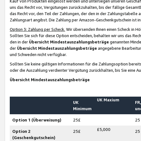
Kauf von Produkten eingelöst werden und unterliegen unseren Geschäf
uns das Recht vor, Vergütungen zurückzuhalten, bis der fällige Gesamt
das Recht vor, den Teil der Zahlungen, der den in der Zahlungstabelle 
Zahlungsart angibst. Die Zahlung per Amazon-Geschenkgutschein ist in
Option 3: Zahlung per Scheck.
Wir übersenden Ihnen einen Scheck in Höh
Sollten Sie sich für diese Option entscheiden, behalten wir uns das Rec
den in der
Übersicht Mindestauszahlungsbeträge
genannten Mindest
der
Übersicht Mindestauszahlungsbeträge
angegebene Bearbeitung
und Schweden nicht verfügbar.
Sollten Sie keine gültigen Informationen für die Zahlungsoption bereit
oder die Auszahlung verdienter Vergütung zurückhalten, bis Sie eine A
Übersicht Mindestauszahlungsbeträge
UK Maxium
UK
FR,
Minimum
un
Option 1 (Überweisung)
25£
25
£5,000
Option 2
25£
25
(Geschenkgutschein)