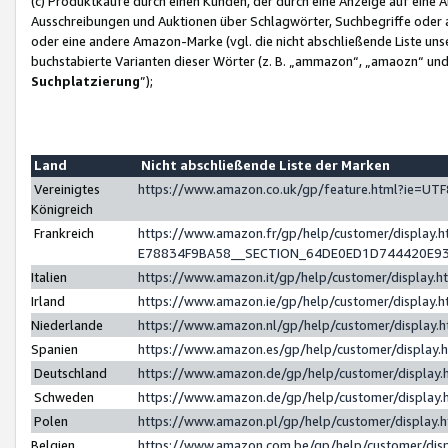
(c) Produktkäufe durch einen Kunden, der durch eine Anzeige auf eine 
Ausschreibungen und Auktionen über Schlagwörter, Suchbegriffe oder 
oder eine andere Amazon-Marke (vgl. die nicht abschließende Liste un
buchstabierte Varianten dieser Wörter (z. B. „ammazon“, „amaozn“ und „
Suchplatzierung
”);
Land
Nicht abschließende Liste der Marken
Vereinigtes
https://www.amazon.co.uk/gp/feature.html?ie=U
Königreich
Frankreich
https://www.amazon.fr/gp/help/customer/displa
E78834F9BA58__SECTION_64DE0ED1D744420E9
Italien
https://www.amazon.it/gp/help/customer/display
Irland
https://www.amazon.ie/gp/help/customer/displa
Niederlande
https://www.amazon.nl/gp/help/customer/display
Spanien
https://www.amazon.es/gp/help/customer/display
Deutschland
https://www.amazon.de/gp/help/customer/displa
Schweden
https://www.amazon.de/gp/help/customer/displa
Polen
https://www.amazon.pl/gp/help/customer/display
Belgien
https://www.amazon.com.be/gp/help/customer/d