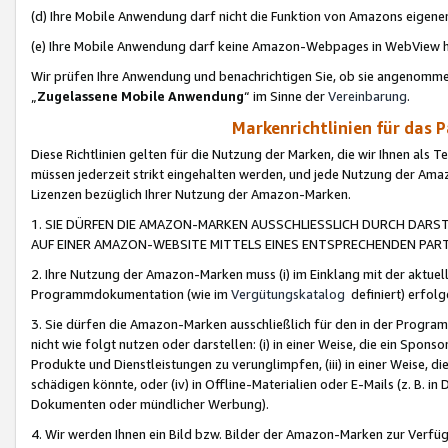
(d) Ihre Mobile Anwendung darf nicht die Funktion von Amazons eige
(e) Ihre Mobile Anwendung darf keine Amazon-Webpages in WebView 
Wir prüfen Ihre Anwendung und benachrichtigen Sie, ob sie angenomm
„
Zugelassene Mobile Anwendung
“ im Sinne der
Vereinbarung
.
Markenrichtlinien für das 
Diese Richtlinien gelten für die Nutzung der Marken, die wir Ihnen als 
müssen jederzeit strikt eingehalten werden, und jede Nutzung der Ama
Lizenzen bezüglich Ihrer Nutzung der Amazon-Marken.
1. SIE DÜRFEN DIE AMAZON-MARKEN AUSSCHLIESSLICH DURCH DARS
AUF EINER AMAZON-WEBSITE MITTELS EINES ENTSPRECHENDEN PART
2. Ihre Nutzung der Amazon-Marken muss (i) im Einklang mit der aktuells
Programmdokumentation (wie im
Vergütungskatalog
definiert) erfolg
3. Sie dürfen die Amazon-Marken ausschließlich für den in der Progr
nicht wie folgt nutzen oder darstellen: (i) in einer Weise, die ein Spo
Produkte und Dienstleistungen zu verunglimpfen, (iii) in einer Weise
schädigen könnte, oder (iv) in Offline-Materialien oder E-Mails (z. B.
Dokumenten oder mündlicher Werbung).
4. Wir werden Ihnen ein Bild bzw. Bilder der Amazon-Marken zur Verfüg