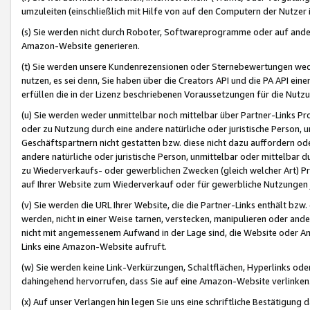
umzuleiten (einschließlich mit Hilfe von auf den Computern der Nutzer i
(s) Sie werden nicht durch Roboter, Softwareprogramme oder auf andere
Amazon-Website generieren.
(t) Sie werden unsere Kundenrezensionen oder Sternebewertungen wed
nutzen, es sei denn, Sie haben über die Creators API und die PA API e
erfüllen die in der Lizenz beschriebenen Voraussetzungen für die Nutzu
(u) Sie werden weder unmittelbar noch mittelbar über Partner-Links P
oder zu Nutzung durch eine andere natürliche oder juristische Person,
Geschäftspartnern nicht gestatten bzw. diese nicht dazu auffordern od
andere natürliche oder juristische Person, unmittelbar oder mittelbar
zu Wiederverkaufs- oder gewerblichen Zwecken (gleich welcher Art) 
auf Ihrer Website zum Wiederverkauf oder für gewerbliche Nutzungen 
(v) Sie werden die URL Ihrer Website, die die Partner-Links enthält b
werden, nicht in einer Weise tarnen, verstecken, manipulieren oder and
nicht mit angemessenem Aufwand in der Lage sind, die Website oder A
Links eine Amazon-Website aufruft.
(w) Sie werden keine Link-Verkürzungen, Schaltflächen, Hyperlinks ode
dahingehend hervorrufen, dass Sie auf eine Amazon-Website verlinken
(x) Auf unser Verlangen hin legen Sie uns eine schriftliche Bestätigung