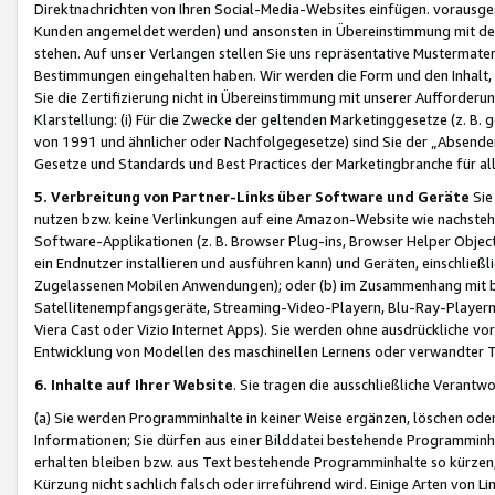
Direktnachrichten von Ihren Social-Media-Websites einfügen. vorausg
Kunden angemeldet werden) und ansonsten in Übereinstimmung mit der
stehen. Auf unser Verlangen stellen Sie uns repräsentative Mustermater
Bestimmungen eingehalten haben. Wir werden die Form und den Inhalt, di
Sie die Zertifizierung nicht in Übereinstimmung mit unserer Aufforderu
Klarstellung: (i) Für die Zwecke der geltenden Marketinggesetze (z. 
von 1991 und ähnlicher oder Nachfolgegesetze) sind Sie der „Absender“ j
Gesetze und Standards und Best Practices der Marketingbranche für 
5. Verbreitung von Partner-Links über Software und Geräte
Sie
nutzen bzw. keine Verlinkungen auf eine Amazon-Website wie nachsteh
Software-Applikationen (z. B. Browser Plug-ins, Browser Helper Objec
ein Endnutzer installieren und ausführen kann) und Geräten, einschlie
Zugelassenen Mobilen Anwendungen); oder (b) im Zusammenhang mit bzw.
Satellitenempfangsgeräte, Streaming-Video-Playern, Blu-Ray-Playern 
Viera Cast oder Vizio Internet Apps). Sie werden ohne ausdrückliche v
Entwicklung von Modellen des maschinellen Lernens oder verwandter 
6. Inhalte auf Ihrer Website
. Sie tragen die ausschließliche Verantwo
(a) Sie werden Programminhalte in keiner Weise ergänzen, löschen oder
Informationen; Sie dürfen aus einer Bilddatei bestehende Programminhal
erhalten bleiben bzw. aus Text bestehende Programminhalte so kürzen, 
Kürzung nicht sachlich falsch oder irreführend wird. Einige Arten von L