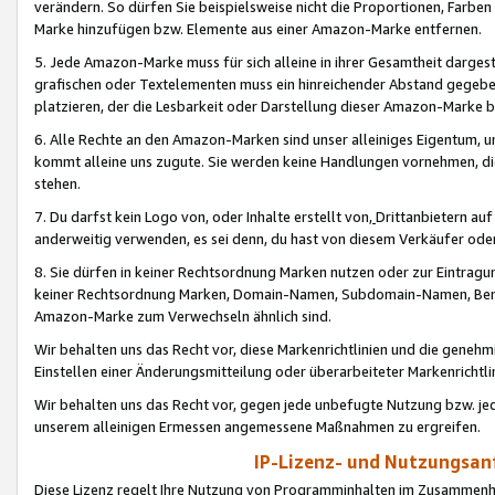
verändern. So dürfen Sie beispielsweise nicht die Proportionen, Farb
Marke hinzufügen bzw. Elemente aus einer Amazon-Marke entfernen.
5. Jede Amazon-Marke muss für sich alleine in ihrer Gesamtheit darge
grafischen oder Textelementen muss ein hinreichender Abstand gegebe
platzieren, der die Lesbarkeit oder Darstellung dieser Amazon-Marke b
6. Alle Rechte an den Amazon-Marken sind unser alleiniges Eigentum, 
kommt alleine uns zugute. Sie werden keine Handlungen vornehmen, 
stehen.
7. Du darfst kein Logo von, oder Inhalte erstellt von,
Drittanbietern au
anderweitig verwenden, es sei denn, du hast von diesem Verkäufer oder
8. Sie dürfen in keiner Rechtsordnung Marken nutzen oder zur Eintragu
keiner Rechtsordnung Marken, Domain-Namen, Subdomain-Namen, Benu
Amazon-Marke zum Verwechseln ähnlich sind.
Wir behalten uns das Recht vor, diese Markenrichtlinien und die gene
Einstellen einer Änderungsmitteilung oder überarbeiteter Markenricht
Wir behalten uns das Recht vor, gegen jede unbefugte Nutzung bzw. jede 
unserem alleinigen Ermessen angemessene Maßnahmen zu ergreifen.
IP-Lizenz- und Nutzungsan
Diese Lizenz regelt Ihre Nutzung von Programminhalten im Zusammen