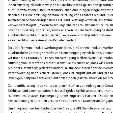
jeden Musterquellcode bzw. jede Musterbibliothek geltenden gesonder
auch Spezifikationen, Benutzerhandbücher, Anleitungen, Begleitmaterial
denen die für die ordnungsgemäße Nutzung von Creators API und PA A
technischen Anforderungen und Test- und Leistungskriterien (zusammen
verwendete Begriff „Produktwerbungsinhalte“ schließt ausdrücklich al
Lizenz zur Verfügung stellen, sowie alle von uns zur Verfügung gestel
ausdrücklich nicht auf Daten, Bilder, Texte oder sonstige Informatione
es sich nicht um eine Amazon-Website handelt.
(b) Abrufen von Produktwerbungsinhalten. Sie können Produkt-Werbein
ausdrückliche vorherige schriftliche Genehmigung erteilt haben, könn
wir über die Creators API Feeds zur Verfügung stellen. Wenn Sie Produk
Nutzung von Datenfeeds dieser Lizenz. Sie erkennen an, dass wir Creat
API oder Datenfeeds jederzeit ändern, auslaufen lassen oder neu veröffe
Verantwortung liegt, sicherzustellen, dass Ihr Zugriff auf die und Ihr
jeweiligen Zeitpunkt aktuellen Anforderungen (einschließlich dieser Liz
Zur Identifizierung Ihres Kontos und zum Stellen von Anfragen an Crea
Schlüssel und einem privaten Schlüssel (jedes Schlüsselpaar eine „Kon
Rahmen des Amazon-Partnerprogramms zugeteilte Partner-ID oder ein
Kontokennungen über den Creators API und PA API Kontoerstellungspro
Um Programmwerbeinhalte über die Creators API Dienste zu erhalten, m