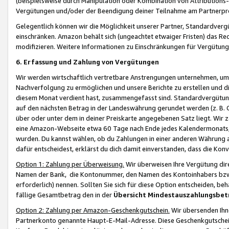
(beispielsweise durch Manipulation oder Kombination von Attributions-
Vergütungen und/oder der Beendigung deiner Teilnahme am Partnerp
Gelegentlich können wir die Möglichkeit unserer Partner, Standardv
einschränken. Amazon behält sich (ungeachtet etwaiger Fristen) das Re
modifizieren. Weitere Informationen zu Einschränkungen für Vergütung
6. Erfassung und Zahlung von Vergütungen
Wir werden wirtschaftlich vertretbare Anstrengungen unternehmen, um 
Nachverfolgung zu ermöglichen und unsere Berichte zu erstellen und di
diesem Monat verdient hast, zusammengefasst sind. Standardvergütung
auf den nächsten Betrag in der Landeswährung gerundet werden (z. B. C
über oder unter dem in deiner Preiskarte angegebenen Satz liegt. Wir
eine Amazon-Webseite etwa 60 Tage nach Ende jedes Kalendermonats, i
wurden. Du kannst wählen, ob du Zahlungen in einer anderen Währung
dafür entscheidest, erklärst du dich damit einverstanden, dass die K
Option 1: Zahlung per Überweisung.
Wir überweisen Ihre Vergütung dir
Namen der Bank, die Kontonummer, den Namen des Kontoinhabers bzw. a
erforderlich) nennen. Sollten Sie sich für diese Option entscheiden, be
fällige Gesamtbetrag den in der
Übersicht Mindestauszahlungsbet
Option 2: Zahlung per Amazon-Geschenkgutschein.
Wir übersenden Ihne
Partnerkonto genannte Haupt-E-Mail-Adresse. Diese Geschenkgutschei