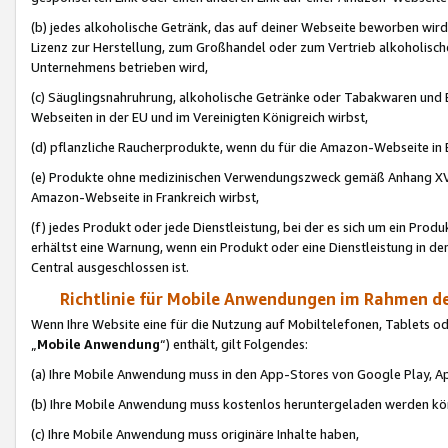
(b) jedes alkoholische Getränk, das auf deiner Webseite beworben wird
Lizenz zur Herstellung, zum Großhandel oder zum Vertrieb alkoholisch
Unternehmens betrieben wird,
(c) Säuglingsnahruhrung, alkoholische Getränke oder Tabakwaren und E
Webseiten in der EU und im Vereinigten Königreich wirbst,
(d) pflanzliche Raucherprodukte, wenn du für die Amazon-Webseite in B
(e) Produkte ohne medizinischen Verwendungszweck gemäß Anhang XVI 
Amazon-Webseite in Frankreich wirbst,
(f) jedes Produkt oder jede Dienstleistung, bei der es sich um ein Prod
erhältst eine Warnung, wenn ein Produkt oder eine Dienstleistung in de
Central ausgeschlossen ist.
Richtlinie für Mobile Anwendungen im Rahmen de
Wenn Ihre Website eine für die Nutzung auf Mobiltelefonen, Tablets 
„
Mobile Anwendung
“) enthält, gilt Folgendes:
(a) Ihre Mobile Anwendung muss in den App-Stores von Google Play, A
(b) Ihre Mobile Anwendung muss kostenlos heruntergeladen werden könn
(c) Ihre Mobile Anwendung muss originäre Inhalte haben,