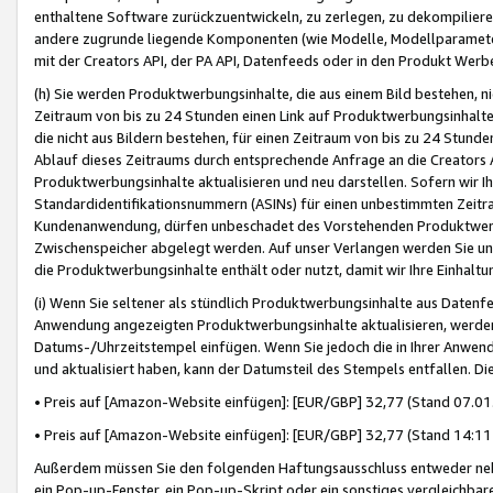
enthaltene Software zurückzuentwickeln, zu zerlegen, zu dekompilier
andere zugrunde liegende Komponenten (wie Modelle, Modellparameter
mit der Creators API, der PA API, Datenfeeds oder in den Produkt Werb
(h) Sie werden Produktwerbungsinhalte, die aus einem Bild bestehen, ni
Zeitraum von bis zu 24 Stunden einen Link auf Produktwerbungsinhalte
die nicht aus Bildern bestehen, für einen Zeitraum von bis zu 24 Stund
Ablauf dieses Zeitraums durch entsprechende Anfrage an die Creators 
Produktwerbungsinhalte aktualisieren und neu darstellen. Sofern wir Ih
Standardidentifikationsnummern (ASINs) für einen unbestimmten Zeitra
Kundenanwendung, dürfen unbeschadet des Vorstehenden Produktwerbu
Zwischenspeicher abgelegt werden. Auf unser Verlangen werden Sie un
die Produktwerbungsinhalte enthält oder nutzt, damit wir Ihre Einhalt
(i) Wenn Sie seltener als stündlich Produktwerbungsinhalte aus Datenfe
Anwendung angezeigten Produktwerbungsinhalte aktualisieren, werden 
Datums-/Uhrzeitstempel einfügen. Wenn Sie jedoch die in Ihrer Anwe
und aktualisiert haben, kann der Datumsteil des Stempels entfallen. Dies
• Preis auf [Amazon-Website einfügen]: [EUR/GBP] 32,77 (Stand 07.01.
• Preis auf [Amazon-Website einfügen]: [EUR/GBP] 32,77 (Stand 14:11 
Außerdem müssen Sie den folgenden Haftungsausschluss entweder neb
ein Pop-up-Fenster, ein Pop-up-Skript oder ein sonstiges vergleichba