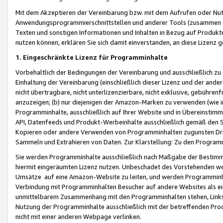
Mit dem Akzeptieren der Vereinbarung bzw. mit dem Aufrufen oder Nutz
Anwendungsprogrammierschnittstellen und anderer Tools (zusammen die
Texten und sonstigen Informationen und Inhalten in Bezug auf Produkte
nutzen können, erklären Sie sich damit einverstanden, an diese Lizenz 
1. Eingeschränkte Lizenz für Programminhalte
Vorbehaltlich der Bedingungen der Vereinbarung und ausschließlich z
Einhaltung der Vereinbarung (einschließlich dieser Lizenz und der ande
nicht übertragbare, nicht unterlizenzierbare, nicht exklusive, gebühren
anzuzeigen; (b) nur diejenigen der Amazon-Marken zu verwenden (wie in 
Programminhalte, ausschließlich auf Ihrer Website und in Übereinstimmu
API, Datenfeeds und Produkt-Werbeinhalte ausschließlich gemäß den Spe
Kopieren oder andere Verwenden von Programminhalten zugunsten Dri
Sammeln und Extrahieren von Daten. Zur Klarstellung: Zu den Program
Sie werden Programminhalte ausschließlich nach Maßgabe der Besti
hiermit eingeräumten Lizenz nutzen. Unbeschadet des Vorstehenden we
Umsätze auf eine Amazon-Website zu leiten, und werden Programminhal
Verbindung mit Programminhalten Besucher auf andere Websites als ein
unmittelbarem Zusammenhang mit den Programminhalten stehen, Links z
Nutzung der Programminhalte ausschließlich mit der betreffenden Pr
nicht mit einer anderen Webpage verlinken.