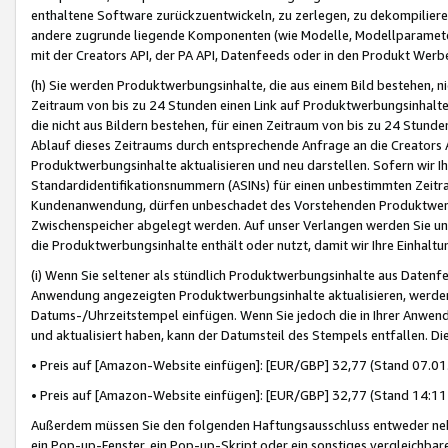
enthaltene Software zurückzuentwickeln, zu zerlegen, zu dekompilier
andere zugrunde liegende Komponenten (wie Modelle, Modellparameter
mit der Creators API, der PA API, Datenfeeds oder in den Produkt Werb
(h) Sie werden Produktwerbungsinhalte, die aus einem Bild bestehen, ni
Zeitraum von bis zu 24 Stunden einen Link auf Produktwerbungsinhalte
die nicht aus Bildern bestehen, für einen Zeitraum von bis zu 24 Stund
Ablauf dieses Zeitraums durch entsprechende Anfrage an die Creators 
Produktwerbungsinhalte aktualisieren und neu darstellen. Sofern wir Ih
Standardidentifikationsnummern (ASINs) für einen unbestimmten Zeitra
Kundenanwendung, dürfen unbeschadet des Vorstehenden Produktwerbu
Zwischenspeicher abgelegt werden. Auf unser Verlangen werden Sie un
die Produktwerbungsinhalte enthält oder nutzt, damit wir Ihre Einhalt
(i) Wenn Sie seltener als stündlich Produktwerbungsinhalte aus Datenfe
Anwendung angezeigten Produktwerbungsinhalte aktualisieren, werden 
Datums-/Uhrzeitstempel einfügen. Wenn Sie jedoch die in Ihrer Anwe
und aktualisiert haben, kann der Datumsteil des Stempels entfallen. Dies
• Preis auf [Amazon-Website einfügen]: [EUR/GBP] 32,77 (Stand 07.01.
• Preis auf [Amazon-Website einfügen]: [EUR/GBP] 32,77 (Stand 14:11 
Außerdem müssen Sie den folgenden Haftungsausschluss entweder neb
ein Pop-up-Fenster, ein Pop-up-Skript oder ein sonstiges vergleichba