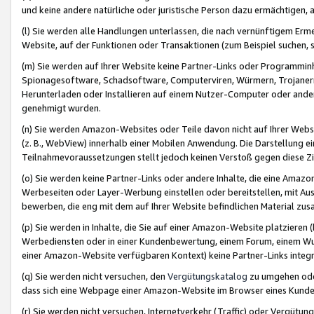
und keine andere natürliche oder juristische Person dazu ermächtigen, a
(l) Sie werden alle Handlungen unterlassen, die nach vernünftigem Erme
Website, auf der Funktionen oder Transaktionen (zum Beispiel suchen, s
(m) Sie werden auf Ihrer Website keine Partner-Links oder Programmin
Spionagesoftware, Schadsoftware, Computerviren, Würmern, Trojaner
Herunterladen oder Installieren auf einem Nutzer-Computer oder ande
genehmigt wurden.
(n) Sie werden Amazon-Websites oder Teile davon nicht auf Ihrer Websi
(z. B., WebView) innerhalb einer Mobilen Anwendung. Die Darstellung ein
Teilnahmevoraussetzungen stellt jedoch keinen Verstoß gegen diese Zif
(o) Sie werden keine Partner-Links oder andere Inhalte, die eine Am
Werbeseiten oder Layer-Werbung einstellen oder bereitstellen, mit Au
bewerben, die eng mit dem auf Ihrer Website befindlichen Material z
(p) Sie werden in Inhalte, die Sie auf einer Amazon-Website platzier
Werbediensten oder in einer Kundenbewertung, einem Forum, einem Wun
einer Amazon-Website verfügbaren Kontext) keine Partner-Links integr
(q) Sie werden nicht versuchen, den
Vergütungskatalog
zu umgehen oder
dass sich eine Webpage einer Amazon-Website im Browser eines Kunden 
(r) Sie werden nicht versuchen, Internetverkehr (Traffic) oder Vergü