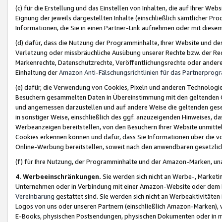
(c) für die Erstellung und das Einstellen von Inhalten, die auf Ihrer We
Eignung der jeweils dargestellten Inhalte (einschließlich sämtlicher 
Informationen, die Sie in einen Partner-Link aufnehmen oder mit diese
(d) dafür, dass die Nutzung der Programminhalte, Ihrer Website und des 
Verletzung oder missbräuchliche Ausübung unserer Rechte bzw. der Recht
Markenrechte, Datenschutzrechte, Veröffentlichungsrechte oder anderer
Einhaltung der
Amazon Anti-Fälschungsrichtlinien für das Partnerpro
(e) dafür, die Verwendung von Cookies, Pixeln und anderen Technologien
Besuchern gesammelten Daten in Übereinstimmung mit den geltenden Ge
und angemessen darzustellen und auf andere Weise die geltenden geset
in sonstiger Weise, einschließlich des ggf. anzuzeigenden Hinweises, d
Werbeanzeigen bereitstellen, von den Besuchern Ihrer Website unmitte
Cookies erkennen können und dafür, dass Sie Informationen über die v
Online-Werbung bereitstellen, soweit nach den anwendbaren gesetzlic
(f) für Ihre Nutzung, der Programminhalte und der Amazon-Marken, u
4. Werbeeinschränkungen.
Sie werden sich nicht an Werbe-, Market
Unternehmen oder in Verbindung mit einer Amazon-Website oder dem Pa
Vereinbarung
gestattet sind. Sie werden sich nicht an Werbeaktivitäten
Logos von uns oder unseren Partnern (einschließlich Amazon-Marken), 
E-Books, physischen Postsendungen, physischen Dokumenten oder in 