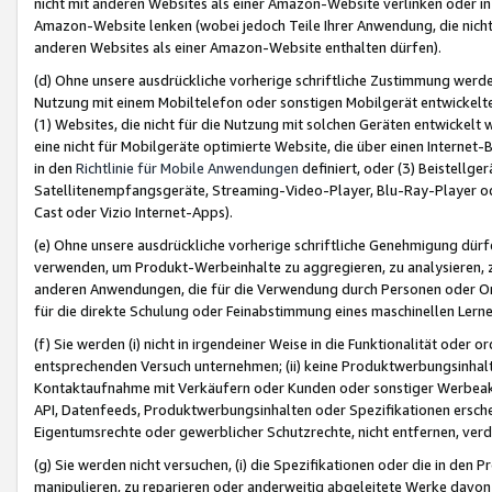
nicht mit anderen Websites als einer Amazon-Website verlinken oder i
Amazon-Website lenken (wobei jedoch Teile Ihrer Anwendung, die nich
anderen Websites als einer Amazon-Website enthalten dürfen).
(d) Ohne unsere ausdrückliche vorherige schriftliche Zustimmung werd
Nutzung mit einem Mobiltelefon oder sonstigen Mobilgerät entwickelt
(1) Websites, die nicht für die Nutzung mit solchen Geräten entwickelt
eine nicht für Mobilgeräte optimierte Website, die über einen Interne
in den
Richtlinie für Mobile Anwendungen
definiert, oder (3) Beistellge
Satellitenempfangsgeräte, Streaming-Video-Player, Blu-Ray-Player ode
Cast oder Vizio Internet-Apps).
(e) Ohne unsere ausdrückliche vorherige schriftliche Genehmigung dürfe
verwenden, um Produkt-Werbeinhalte zu aggregieren, zu analysieren, 
anderen Anwendungen, die für die Verwendung durch Personen oder Or
für die direkte Schulung oder Feinabstimmung eines maschinellen Lern
(f) Sie werden (i) nicht in irgendeiner Weise in die Funktionalität ode
entsprechenden Versuch unternehmen; (ii) keine Produktwerbungsinha
Kontaktaufnahme mit Verkäufern oder Kunden oder sonstiger Werbeaktiv
API, Datenfeeds, Produktwerbungsinhalten oder Spezifikationen erschei
Eigentumsrechte oder gewerblicher Schutzrechte, nicht entfernen, verd
(g) Sie werden nicht versuchen, (i) die Spezifikationen oder die in de
manipulieren, zu reparieren oder anderweitig abgeleitete Werke davon z