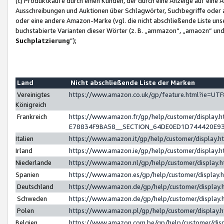
(c) Produktkäufe durch einen Kunden, der durch eine Anzeige auf eine 
Ausschreibungen und Auktionen über Schlagwörter, Suchbegriffe oder 
oder eine andere Amazon-Marke (vgl. die nicht abschließende Liste un
buchstabierte Varianten dieser Wörter (z. B. „ammazon“, „amaozn“ und „
Suchplatzierung
”);
Land
Nicht abschließende Liste der Marken
Vereinigtes
https://www.amazon.co.uk/gp/feature.html?ie=U
Königreich
Frankreich
https://www.amazon.fr/gp/help/customer/displa
E78834F9BA58__SECTION_64DE0ED1D744420E9
Italien
https://www.amazon.it/gp/help/customer/display
Irland
https://www.amazon.ie/gp/help/customer/displa
Niederlande
https://www.amazon.nl/gp/help/customer/display
Spanien
https://www.amazon.es/gp/help/customer/display
Deutschland
https://www.amazon.de/gp/help/customer/displa
Schweden
https://www.amazon.de/gp/help/customer/displa
Polen
https://www.amazon.pl/gp/help/customer/display
Belgien
https://www.amazon.com.be/gp/help/customer/d