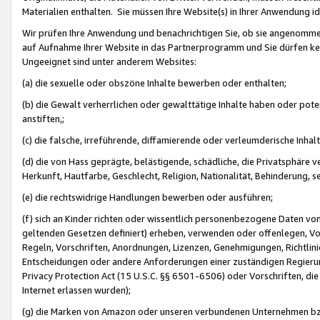
Materialien enthalten. Sie müssen Ihre Website(s) in Ihrer Anwendung ide
Wir prüfen Ihre Anwendung und benachrichtigen Sie, ob sie angenommen
auf Aufnahme Ihrer Website in das Partnerprogramm und Sie dürfen kei
Ungeeignet sind unter anderem Websites:
(a) die sexuelle oder obszöne Inhalte bewerben oder enthalten;
(b) die Gewalt verherrlichen oder gewalttätige Inhalte haben oder pot
anstiften,;
(c) die falsche, irreführende, diffamierende oder verleumderische Inha
(d) die von Hass geprägte, belästigende, schädliche, die Privatsphäre v
Herkunft, Hautfarbe, Geschlecht, Religion, Nationalität, Behinderung, 
(e) die rechtswidrige Handlungen bewerben oder ausführen;
(f) sich an Kinder richten oder wissentlich personenbezogene Daten vo
geltenden Gesetzen definiert) erheben, verwenden oder offenlegen, Vo
Regeln, Vorschriften, Anordnungen, Lizenzen, Genehmigungen, Richtlini
Entscheidungen oder andere Anforderungen einer zuständigen Regierung
Privacy Protection Act (15 U.S.C. §§ 6501-6506) oder Vorschriften, di
Internet erlassen wurden);
(g) die Marken von Amazon oder unseren verbundenen Unternehmen b