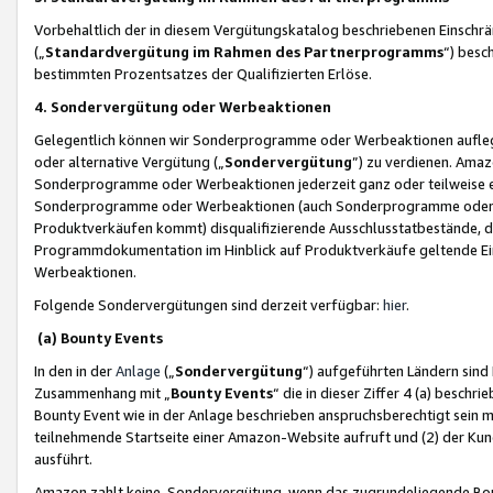
Vorbehaltlich der in diesem Vergütungskatalog beschriebenen Einschr
(„
Standardvergütung im Rahmen des Partnerprogramms
“) besc
bestimmten Prozentsatzes der Qualifizierten Erlöse.
4. Sondervergütung oder Werbeaktionen
Gelegentlich können wir Sonderprogramme oder Werbeaktionen auflegen,
oder alternative Vergütung („
Sondervergütung
”) zu verdienen. Amazo
Sonderprogramme oder Werbeaktionen jederzeit ganz oder teilweise einz
Sonderprogramme oder Werbeaktionen (auch Sonderprogramme oder We
Produktverkäufen kommt) disqualifizierende Ausschlusstatbestände, di
Programmdokumentation im Hinblick auf Produktverkäufe geltende E
Werbeaktionen.
Folgende Sondervergütungen sind derzeit verfügbar:
hier
.
(a) Bounty Events
In den in der
Anlage
(„
Sondervergütung
“) aufgeführten Ländern sind
Zusammenhang mit „
Bounty Events
“ die in dieser Ziffer 4 (a) besch
Bounty Event wie in der Anlage beschrieben anspruchsberechtigt sein mu
teilnehmende Startseite einer Amazon-Website aufruft und (2) der Kun
ausführt.
Amazon zahlt keine Sondervergütung, wenn das zugrundeliegende Boun