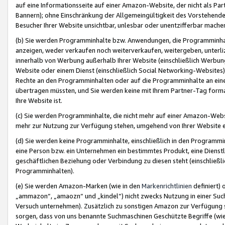
auf eine Informationsseite auf einer Amazon-Website, der nicht als Part
Bannern); ohne Einschränkung der Allgemeingültigkeit des Vorstehende
Besucher Ihrer Website unsichtbar, unlesbar oder unentzifferbar mache
(b) Sie werden Programminhalte bzw. Anwendungen, die Programminhalt
anzeigen, weder verkaufen noch weiterverkaufen, weitergeben, unterli
innerhalb von Werbung außerhalb Ihrer Website (einschließlich Werbun
Website oder einem Dienst (einschließlich Social Networking-Website
Rechte an den Programminhalten oder auf die Programminhalte an eine a
übertragen müssten, und Sie werden keine mit Ihrem Partner-Tag formati
Ihre Website ist.
(c) Sie werden Programminhalte, die nicht mehr auf einer Amazon-Websit
mehr zur Nutzung zur Verfügung stehen, umgehend von Ihrer Website e
(d) Sie werden keine Programminhalte, einschließlich in den Programmin
eine Person bzw. ein Unternehmen ein bestimmtes Produkt, eine Dienstle
geschäftlichen Beziehung oder Verbindung zu diesen steht (einschließli
Programminhalten).
(e) Sie werden Amazon-Marken (wie in den
Markenrichtlinien
definiert) 
„ammazon“, „amaozn“ und „kindel“) nicht zwecks Nutzung in einer Suc
Versuch unternehmen). Zusätzlich zu sonstigen Amazon zur Verfügung 
sorgen, dass von uns benannte Suchmaschinen Geschützte Begriffe (wie 