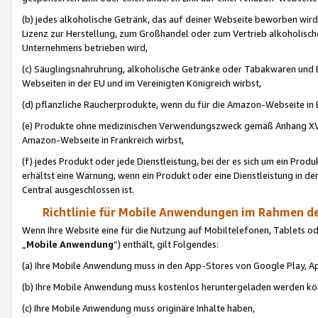
(b) jedes alkoholische Getränk, das auf deiner Webseite beworben wird
Lizenz zur Herstellung, zum Großhandel oder zum Vertrieb alkoholisch
Unternehmens betrieben wird,
(c) Säuglingsnahruhrung, alkoholische Getränke oder Tabakwaren und E
Webseiten in der EU und im Vereinigten Königreich wirbst,
(d) pflanzliche Raucherprodukte, wenn du für die Amazon-Webseite in B
(e) Produkte ohne medizinischen Verwendungszweck gemäß Anhang XVI 
Amazon-Webseite in Frankreich wirbst,
(f) jedes Produkt oder jede Dienstleistung, bei der es sich um ein Prod
erhältst eine Warnung, wenn ein Produkt oder eine Dienstleistung in de
Central ausgeschlossen ist.
Richtlinie für Mobile Anwendungen im Rahmen de
Wenn Ihre Website eine für die Nutzung auf Mobiltelefonen, Tablets 
„
Mobile Anwendung
“) enthält, gilt Folgendes:
(a) Ihre Mobile Anwendung muss in den App-Stores von Google Play, A
(b) Ihre Mobile Anwendung muss kostenlos heruntergeladen werden könn
(c) Ihre Mobile Anwendung muss originäre Inhalte haben,