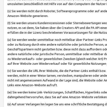
umzuleiten (einschließlich mit Hilfe von auf den Computern der Nutzer i
(s) Sie werden nicht durch Roboter, Softwareprogramme oder auf andere
Amazon-Website generieren.
(t) Sie werden unsere Kundenrezensionen oder Sternebewertungen wed
nutzen, es sei denn, Sie haben über die Creators API und die PA API e
erfüllen die in der Lizenz beschriebenen Voraussetzungen für die Nutzu
(u) Sie werden weder unmittelbar noch mittelbar über Partner-Links P
oder zu Nutzung durch eine andere natürliche oder juristische Person,
Geschäftspartnern nicht gestatten bzw. diese nicht dazu auffordern od
andere natürliche oder juristische Person, unmittelbar oder mittelbar
zu Wiederverkaufs- oder gewerblichen Zwecken (gleich welcher Art) 
auf Ihrer Website zum Wiederverkauf oder für gewerbliche Nutzungen 
(v) Sie werden die URL Ihrer Website, die die Partner-Links enthält b
werden, nicht in einer Weise tarnen, verstecken, manipulieren oder and
nicht mit angemessenem Aufwand in der Lage sind, die Website oder A
Links eine Amazon-Website aufruft.
(w) Sie werden keine Link-Verkürzungen, Schaltflächen, Hyperlinks ode
dahingehend hervorrufen, dass Sie auf eine Amazon-Website verlinken
(x) Auf unser Verlangen hin legen Sie uns eine schriftliche Bestätigung