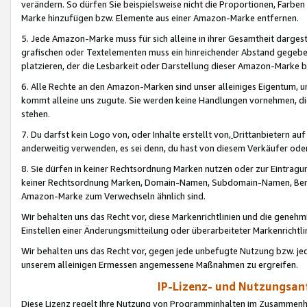
verändern. So dürfen Sie beispielsweise nicht die Proportionen, Farb
Marke hinzufügen bzw. Elemente aus einer Amazon-Marke entfernen.
5. Jede Amazon-Marke muss für sich alleine in ihrer Gesamtheit darge
grafischen oder Textelementen muss ein hinreichender Abstand gegebe
platzieren, der die Lesbarkeit oder Darstellung dieser Amazon-Marke b
6. Alle Rechte an den Amazon-Marken sind unser alleiniges Eigentum, 
kommt alleine uns zugute. Sie werden keine Handlungen vornehmen, 
stehen.
7. Du darfst kein Logo von, oder Inhalte erstellt von,
Drittanbietern au
anderweitig verwenden, es sei denn, du hast von diesem Verkäufer oder
8. Sie dürfen in keiner Rechtsordnung Marken nutzen oder zur Eintragu
keiner Rechtsordnung Marken, Domain-Namen, Subdomain-Namen, Benu
Amazon-Marke zum Verwechseln ähnlich sind.
Wir behalten uns das Recht vor, diese Markenrichtlinien und die gene
Einstellen einer Änderungsmitteilung oder überarbeiteter Markenricht
Wir behalten uns das Recht vor, gegen jede unbefugte Nutzung bzw. jede 
unserem alleinigen Ermessen angemessene Maßnahmen zu ergreifen.
IP-Lizenz- und Nutzungsan
Diese Lizenz regelt Ihre Nutzung von Programminhalten im Zusammen