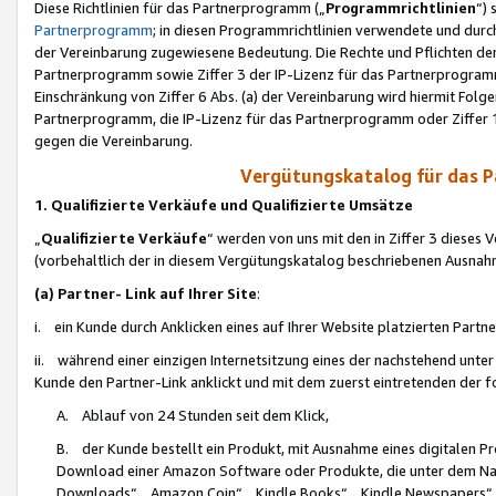
Diese Richtlinien für das Partnerprogramm („
Programmrichtlinien
“)
Partnerprogramm
; in diesen Programmrichtlinien verwendete und durch
der Vereinbarung zugewiesene Bedeutung. Die Rechte und Pflichten de
Partnerprogramm sowie Ziffer 3 der IP-Lizenz für das Partnerprogram
Einschränkung von Ziffer 6 Abs. (a) der Vereinbarung wird hiermit Fol
Partnerprogramm, die IP-Lizenz für das Partnerprogramm oder Ziffer 1
gegen die Vereinbarung.
Vergütungskatalog für das 
1. Qualifizierte Verkäufe und Qualifizierte Umsätze
„
Qualifizierte Verkäufe
“ werden von uns mit den in Ziffer 3 diese
(vorbehaltlich der in diesem Vergütungskatalog beschriebenen Ausnah
(a) Partner- Link auf Ihrer Site
:
i. ein Kunde durch Anklicken eines auf Ihrer Website platzierten Part
ii. während einer einzigen Internetsitzung eines der nachstehend unter (i)
Kunde den Partner-Link anklickt und mit dem zuerst eintretenden der f
A. Ablauf von 24 Stunden seit dem Klick,
B. der Kunde bestellt ein Produkt, mit Ausnahme eines digitalen P
Download einer Amazon Software oder Produkte, die unter dem N
Downloads“, „Amazon Coin“, „Kindle Books“, „Kindle Newspapers“, „