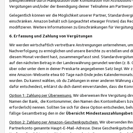
(beispielsweise durch Manipulation oder Kombination von Attributions-
Vergütungen und/oder der Beendigung deiner Teilnahme am Partnerp
Gelegentlich können wir die Möglichkeit unserer Partner, Standardv
einschränken. Amazon behält sich (ungeachtet etwaiger Fristen) das Re
modifizieren. Weitere Informationen zu Einschränkungen für Vergütung
6. Erfassung und Zahlung von Vergütungen
Wir werden wirtschaftlich vertretbare Anstrengungen unternehmen, um 
Nachverfolgung zu ermöglichen und unsere Berichte zu erstellen und di
diesem Monat verdient hast, zusammengefasst sind. Standardvergütung
auf den nächsten Betrag in der Landeswährung gerundet werden (z. B. C
über oder unter dem in deiner Preiskarte angegebenen Satz liegt. Wir
eine Amazon-Webseite etwa 60 Tage nach Ende jedes Kalendermonats, i
wurden. Du kannst wählen, ob du Zahlungen in einer anderen Währung
dafür entscheidest, erklärst du dich damit einverstanden, dass die K
Option 1: Zahlung per Überweisung.
Wir überweisen Ihre Vergütung dir
Namen der Bank, die Kontonummer, den Namen des Kontoinhabers bzw. a
erforderlich) nennen. Sollten Sie sich für diese Option entscheiden, be
fällige Gesamtbetrag den in der
Übersicht Mindestauszahlungsbet
Option 2: Zahlung per Amazon-Geschenkgutschein.
Wir übersenden Ihne
Partnerkonto genannte Haupt-E-Mail-Adresse. Diese Geschenkgutschei