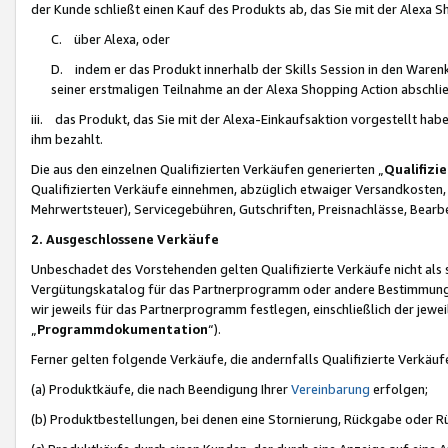
der Kunde schließt einen Kauf des Produkts ab, das Sie mit der Alexa 
C. über Alexa, oder
D. indem er das Produkt innerhalb der Skills Session in den Waren
seiner erstmaligen Teilnahme an der Alexa Shopping Action abschlie
iii. das Produkt, das Sie mit der Alexa-Einkaufsaktion vorgestellt ha
ihm bezahlt.
Die aus den einzelnen Qualifizierten Verkäufen generierten „
Qualifizi
Qualifizierten Verkäufe einnehmen, abzüglich etwaiger Versandkosten
Mehrwertsteuer), Servicegebühren, Gutschriften, Preisnachlässe, Bear
2. Ausgeschlossene Verkäufe
Unbeschadet des Vorstehenden gelten Qualifizierte Verkäufe nicht als
Vergütungskatalog für das Partnerprogramm oder andere Bestimmungen,
wir jeweils für das Partnerprogramm festlegen, einschließlich der jewe
„
Programmdokumentation
“).
Ferner gelten folgende Verkäufe, die andernfalls Qualifizierte Verkä
(a) Produktkäufe, die nach Beendigung Ihrer
Vereinbarung
erfolgen;
(b) Produktbestellungen, bei denen eine Stornierung, Rückgabe oder R