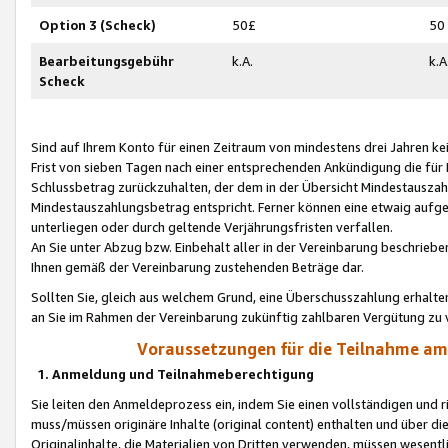
Option 3 (Scheck)
50£
50
Bearbeitungsgebühr
k.A.
k.A
Scheck
Sind auf Ihrem Konto für einen Zeitraum von mindestens drei Jahren kein
Frist von sieben Tagen nach einer entsprechenden Ankündigung die für
Schlussbetrag zurückzuhalten, der dem in der Übersicht Mindestausz
Mindestauszahlungsbetrag entspricht. Ferner können eine etwaig aufg
unterliegen oder durch geltende Verjährungsfristen verfallen.
An Sie unter Abzug bzw. Einbehalt aller in der Vereinbarung beschrieb
Ihnen gemäß der Vereinbarung zustehenden Beträge dar.
Sollten Sie, gleich aus welchem Grund, eine Überschusszahlung erhalte
an Sie im Rahmen der Vereinbarung zukünftig zahlbaren Vergütung zu 
Voraussetzungen für die Teilnahme a
1. Anmeldung und Teilnahmeberechtigung
Sie leiten den Anmeldeprozess ein, indem Sie einen vollständigen und 
muss/müssen originäre Inhalte (original content) enthalten und über d
Originalinhalte, die Materialien von Dritten verwenden, müssen wese