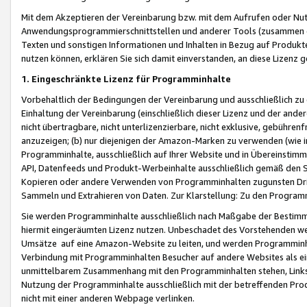
Mit dem Akzeptieren der Vereinbarung bzw. mit dem Aufrufen oder Nutz
Anwendungsprogrammierschnittstellen und anderer Tools (zusammen die
Texten und sonstigen Informationen und Inhalten in Bezug auf Produkte
nutzen können, erklären Sie sich damit einverstanden, an diese Lizenz 
1. Eingeschränkte Lizenz für Programminhalte
Vorbehaltlich der Bedingungen der Vereinbarung und ausschließlich z
Einhaltung der Vereinbarung (einschließlich dieser Lizenz und der ande
nicht übertragbare, nicht unterlizenzierbare, nicht exklusive, gebühren
anzuzeigen; (b) nur diejenigen der Amazon-Marken zu verwenden (wie in 
Programminhalte, ausschließlich auf Ihrer Website und in Übereinstimmu
API, Datenfeeds und Produkt-Werbeinhalte ausschließlich gemäß den Spe
Kopieren oder andere Verwenden von Programminhalten zugunsten Dri
Sammeln und Extrahieren von Daten. Zur Klarstellung: Zu den Program
Sie werden Programminhalte ausschließlich nach Maßgabe der Besti
hiermit eingeräumten Lizenz nutzen. Unbeschadet des Vorstehenden we
Umsätze auf eine Amazon-Website zu leiten, und werden Programminhal
Verbindung mit Programminhalten Besucher auf andere Websites als ein
unmittelbarem Zusammenhang mit den Programminhalten stehen, Links z
Nutzung der Programminhalte ausschließlich mit der betreffenden Pr
nicht mit einer anderen Webpage verlinken.