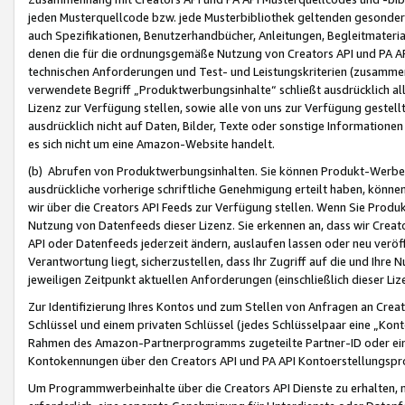
jeden Musterquellcode bzw. jede Musterbibliothek geltenden gesonder
auch Spezifikationen, Benutzerhandbücher, Anleitungen, Begleitmaterial
denen die für die ordnungsgemäße Nutzung von Creators API und PA A
technischen Anforderungen und Test- und Leistungskriterien (zusammen
verwendete Begriff „Produktwerbungsinhalte“ schließt ausdrücklich al
Lizenz zur Verfügung stellen, sowie alle von uns zur Verfügung gestel
ausdrücklich nicht auf Daten, Bilder, Texte oder sonstige Informatione
es sich nicht um eine Amazon-Website handelt.
(b) Abrufen von Produktwerbungsinhalten. Sie können Produkt-Werbein
ausdrückliche vorherige schriftliche Genehmigung erteilt haben, könn
wir über die Creators API Feeds zur Verfügung stellen. Wenn Sie Produk
Nutzung von Datenfeeds dieser Lizenz. Sie erkennen an, dass wir Creat
API oder Datenfeeds jederzeit ändern, auslaufen lassen oder neu veröffe
Verantwortung liegt, sicherzustellen, dass Ihr Zugriff auf die und Ihr
jeweiligen Zeitpunkt aktuellen Anforderungen (einschließlich dieser Liz
Zur Identifizierung Ihres Kontos und zum Stellen von Anfragen an Crea
Schlüssel und einem privaten Schlüssel (jedes Schlüsselpaar eine „Kon
Rahmen des Amazon-Partnerprogramms zugeteilte Partner-ID oder ein
Kontokennungen über den Creators API und PA API Kontoerstellungspro
Um Programmwerbeinhalte über die Creators API Dienste zu erhalten, m