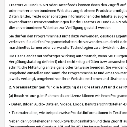
Creators API und PA API oder Datenfeeds können Ihnen den Zugriff auf D
oder mehreren verbundenen Websites angebotenen Produkte ermögliche
Daten, Bilder, Texte oder sonstigen Informationen oder Inhalte zuzugre
anwendbaren Lizenzvereinbarungen für die Creators API und PA API od
diesen verbundenen Websites zur Verfügung gestellt werden.
Sie dürfen den Programminhalt nicht dazu verwenden, geistiges Eigent
verletzen. Sie dürfen Programminhalte nicht verwenden, um direkt ode
maschinelles Lernen oder verwandte Technologien zu entwickeln oder zu
Die Lizenz endet mit sofortiger Wirkung automatisch, wenn Sie zu irg
Vergütungskatalog definiert) nicht rechtzeitig erfüllen bzw. ansonsten
schriftliche Mitteilung an Sie ganz oder teilweise beenden. Sie werden
umgehend einstellen und sämtliche Programminhalte und Amazon-Marke
jeweils verlangt, umgehend von Ihrer Website entfernen und löschen od
2. Voraussetzungen für die Nutzung der Creators API und der P
(a)
Beschreibung
. Im Rahmen dieser Lizenz können wir Ihnen Programmi
• Daten, Bilder, Audio-Dateien, Videos, Logos, Benutzerschnittstellen-
• Textmaterialien, wie beispielsweise Produktinformationen in Textfor
Neben den vorstehenden Produktwerbungsinhalten und dem Zugriff auf 
Zusammenhang mit Creators API und PA API Musterquellcodes und -bibli