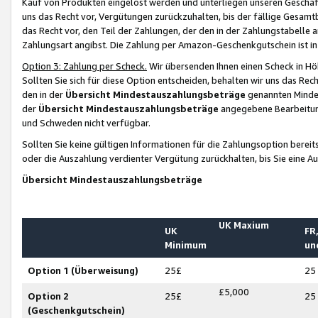
Kauf von Produkten eingelöst werden und unterliegen unseren Geschäf
uns das Recht vor, Vergütungen zurückzuhalten, bis der fällige Gesamt
das Recht vor, den Teil der Zahlungen, der den in der Zahlungstabelle 
Zahlungsart angibst. Die Zahlung per Amazon-Geschenkgutschein ist in
Option 3: Zahlung per Scheck.
Wir übersenden Ihnen einen Scheck in Höh
Sollten Sie sich für diese Option entscheiden, behalten wir uns das Rec
den in der
Übersicht Mindestauszahlungsbeträge
genannten Mindest
der
Übersicht Mindestauszahlungsbeträge
angegebene Bearbeitung
und Schweden nicht verfügbar.
Sollten Sie keine gültigen Informationen für die Zahlungsoption bereit
oder die Auszahlung verdienter Vergütung zurückhalten, bis Sie eine A
Übersicht Mindestauszahlungsbeträge
UK Maxium
UK
FR,
Minimum
un
Option 1 (Überweisung)
25£
25
£5,000
Option 2
25£
25
(Geschenkgutschein)