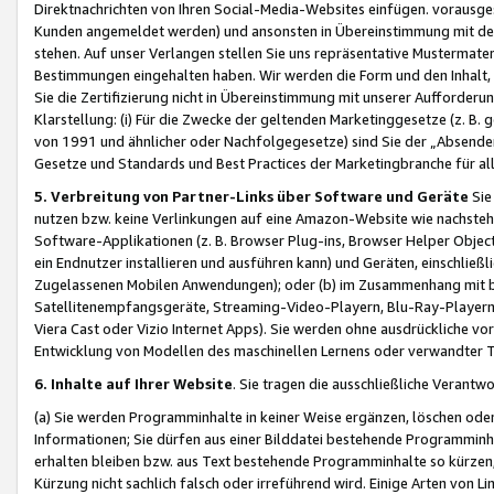
Direktnachrichten von Ihren Social-Media-Websites einfügen. vorausg
Kunden angemeldet werden) und ansonsten in Übereinstimmung mit der
stehen. Auf unser Verlangen stellen Sie uns repräsentative Mustermater
Bestimmungen eingehalten haben. Wir werden die Form und den Inhalt, di
Sie die Zertifizierung nicht in Übereinstimmung mit unserer Aufforderu
Klarstellung: (i) Für die Zwecke der geltenden Marketinggesetze (z. 
von 1991 und ähnlicher oder Nachfolgegesetze) sind Sie der „Absender“ j
Gesetze und Standards und Best Practices der Marketingbranche für 
5. Verbreitung von Partner-Links über Software und Geräte
Sie
nutzen bzw. keine Verlinkungen auf eine Amazon-Website wie nachsteh
Software-Applikationen (z. B. Browser Plug-ins, Browser Helper Objec
ein Endnutzer installieren und ausführen kann) und Geräten, einschlie
Zugelassenen Mobilen Anwendungen); oder (b) im Zusammenhang mit bzw.
Satellitenempfangsgeräte, Streaming-Video-Playern, Blu-Ray-Playern 
Viera Cast oder Vizio Internet Apps). Sie werden ohne ausdrückliche v
Entwicklung von Modellen des maschinellen Lernens oder verwandter 
6. Inhalte auf Ihrer Website
. Sie tragen die ausschließliche Verantwo
(a) Sie werden Programminhalte in keiner Weise ergänzen, löschen oder
Informationen; Sie dürfen aus einer Bilddatei bestehende Programminhal
erhalten bleiben bzw. aus Text bestehende Programminhalte so kürzen, 
Kürzung nicht sachlich falsch oder irreführend wird. Einige Arten von L