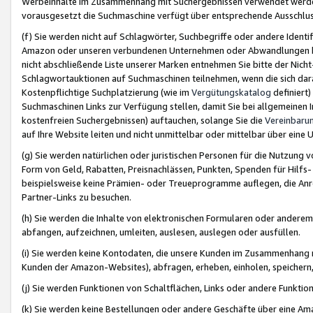
Werbeinhalte im Zusammenhang mit Suchergebnissen verwendet werden,
vorausgesetzt die Suchmaschine verfügt über entsprechende Ausschlu
(f) Sie werden nicht auf Schlagwörter, Suchbegriffe oder andere Ident
Amazon oder unseren verbundenen Unternehmen oder Abwandlungen bzw
nicht abschließende Liste unserer Marken entnehmen Sie bitte der Nich
Schlagwortauktionen auf Suchmaschinen teilnehmen, wenn die sich da
Kostenpflichtige Suchplatzierung (wie im
Vergütungskatalog
definiert
Suchmaschinen Links zur Verfügung stellen, damit Sie bei allgemeinen I
kostenfreien Suchergebnissen) auftauchen, solange Sie die
Vereinbaru
auf Ihre Website leiten und nicht unmittelbar oder mittelbar über eine
(g) Sie werden natürlichen oder juristischen Personen für die Nutzung 
Form von Geld, Rabatten, Preisnachlässen, Punkten, Spenden für Hilfs
beispielsweise keine Prämien- oder Treueprogramme auflegen, die Anrei
Partner-Links zu besuchen.
(h) Sie werden die Inhalte von elektronischen Formularen oder anderem M
abfangen, aufzeichnen, umleiten, auslesen, auslegen oder ausfüllen.
(i) Sie werden keine Kontodaten, die unsere Kunden im Zusammenhang 
Kunden der Amazon-Websites), abfragen, erheben, einholen, speichern,
(j) Sie werden Funktionen von Schaltflächen, Links oder andere Funkti
(k) Sie werden keine Bestellungen oder andere Geschäfte über eine Ama