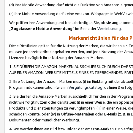
(d) Ihre Mobile Anwendung darf nicht die Funktion von Amazons eige
(e) Ihre Mobile Anwendung darf keine Amazon-Webpages in WebView 
Wir prüfen Ihre Anwendung und benachrichtigen Sie, ob sie angenomm
„
Zugelassene Mobile Anwendung
“ im Sinne der
Vereinbarung
.
Markenrichtlinien für das 
Diese Richtlinien gelten für die Nutzung der Marken, die wir Ihnen als 
müssen jederzeit strikt eingehalten werden, und jede Nutzung der Ama
Lizenzen bezüglich Ihrer Nutzung der Amazon-Marken.
1. SIE DÜRFEN DIE AMAZON-MARKEN AUSSCHLIESSLICH DURCH DARS
AUF EINER AMAZON-WEBSITE MITTELS EINES ENTSPRECHENDEN PART
2. Ihre Nutzung der Amazon-Marken muss (i) im Einklang mit der aktuells
Programmdokumentation (wie im
Vergütungskatalog
definiert) erfolg
3. Sie dürfen die Amazon-Marken ausschließlich für den in der Progr
nicht wie folgt nutzen oder darstellen: (i) in einer Weise, die ein Spo
Produkte und Dienstleistungen zu verunglimpfen, (iii) in einer Weise
schädigen könnte, oder (iv) in Offline-Materialien oder E-Mails (z. B.
Dokumenten oder mündlicher Werbung).
4. Wir werden Ihnen ein Bild bzw. Bilder der Amazon-Marken zur Verfüg