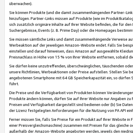
überwachen).
Sie können Produkte (und die damit zusammenhängenden Partner-Links)
hinzufügen. Partner-Links müssen auf Produkte (wie im Produktkatalog de
sich zusätzlich originäre Inhalte auf Ihrer Website befinden, die für 
Suchergebnisse, Events (z. B. Prime Day) oder die Homepages bestimmte
Sie müssen sämtliche Links und damit zusammenhängende Verweise auf z
Werbeaktion auf der jeweiligen Amazon-Website endet. Falls Sie beisp
einstellen und darauf hinweisen, dass Amazon auf ausgewählte Kleidun
Preisnachlass in Höhe von 15 % von Ihrer Website entfernen, sobald di
Sie dürfen keine unzutreffenden, überschwänglichen, täuschenden od
unsere Richtlinien, Werbeaktionen oder Preise aufstellen. Stellen Sie 
angebotenen Smartphone mit 64 GB Speicherkapazität ein, so dürfen S
führt.
Die Preise und die Verfügbarkeit von Produkten können Veränderungen 
Produkte ändern können, dürfen Sie auf Ihrer Website nur Angaben zu P
Preisen und Verfügbarkeit dargestellt sind bedienen oder (b) Sie Daten
der Lizenz festgelegten Anforderungen für die Nutzung von PA API einh
Ferner müssen Sie, falls Sie Preise für ein Produkt auf Ihrer Website in 
einer Preisvergleichsmaschine) zusammen mit Preisen für das gleiche o
außerhalb der Amazon-Website angeboten werden, jeweils den niedrigst