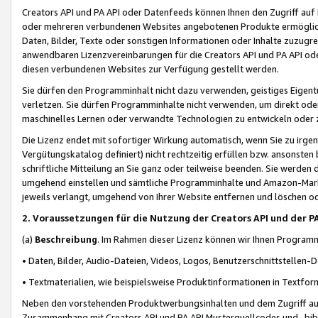
Creators API und PA API oder Datenfeeds können Ihnen den Zugriff auf D
oder mehreren verbundenen Websites angebotenen Produkte ermögliche
Daten, Bilder, Texte oder sonstigen Informationen oder Inhalte zuzugre
anwendbaren Lizenzvereinbarungen für die Creators API und PA API od
diesen verbundenen Websites zur Verfügung gestellt werden.
Sie dürfen den Programminhalt nicht dazu verwenden, geistiges Eigent
verletzen. Sie dürfen Programminhalte nicht verwenden, um direkt ode
maschinelles Lernen oder verwandte Technologien zu entwickeln oder zu
Die Lizenz endet mit sofortiger Wirkung automatisch, wenn Sie zu irg
Vergütungskatalog definiert) nicht rechtzeitig erfüllen bzw. ansonsten
schriftliche Mitteilung an Sie ganz oder teilweise beenden. Sie werden
umgehend einstellen und sämtliche Programminhalte und Amazon-Marke
jeweils verlangt, umgehend von Ihrer Website entfernen und löschen od
2. Voraussetzungen für die Nutzung der Creators API und der P
(a)
Beschreibung
. Im Rahmen dieser Lizenz können wir Ihnen Programmi
• Daten, Bilder, Audio-Dateien, Videos, Logos, Benutzerschnittstellen-
• Textmaterialien, wie beispielsweise Produktinformationen in Textfor
Neben den vorstehenden Produktwerbungsinhalten und dem Zugriff auf 
Zusammenhang mit Creators API und PA API Musterquellcodes und -bibli