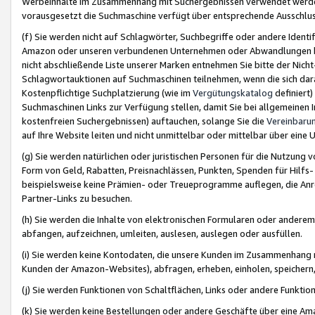
Werbeinhalte im Zusammenhang mit Suchergebnissen verwendet werden,
vorausgesetzt die Suchmaschine verfügt über entsprechende Ausschlu
(f) Sie werden nicht auf Schlagwörter, Suchbegriffe oder andere Ident
Amazon oder unseren verbundenen Unternehmen oder Abwandlungen bzw
nicht abschließende Liste unserer Marken entnehmen Sie bitte der Nich
Schlagwortauktionen auf Suchmaschinen teilnehmen, wenn die sich da
Kostenpflichtige Suchplatzierung (wie im
Vergütungskatalog
definiert
Suchmaschinen Links zur Verfügung stellen, damit Sie bei allgemeinen I
kostenfreien Suchergebnissen) auftauchen, solange Sie die
Vereinbaru
auf Ihre Website leiten und nicht unmittelbar oder mittelbar über eine
(g) Sie werden natürlichen oder juristischen Personen für die Nutzung 
Form von Geld, Rabatten, Preisnachlässen, Punkten, Spenden für Hilfs
beispielsweise keine Prämien- oder Treueprogramme auflegen, die Anrei
Partner-Links zu besuchen.
(h) Sie werden die Inhalte von elektronischen Formularen oder anderem M
abfangen, aufzeichnen, umleiten, auslesen, auslegen oder ausfüllen.
(i) Sie werden keine Kontodaten, die unsere Kunden im Zusammenhang 
Kunden der Amazon-Websites), abfragen, erheben, einholen, speichern,
(j) Sie werden Funktionen von Schaltflächen, Links oder andere Funkti
(k) Sie werden keine Bestellungen oder andere Geschäfte über eine Ama