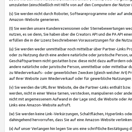
umzuleiten (einschließlich mit Hilfe von auf den Computern der Nutzer i
(s) Sie werden nicht durch Roboter, Softwareprogramme oder auf andere
Amazon-Website generieren.
(t) Sie werden unsere Kundenrezensionen oder Sternebewertungen wed
nutzen, es sei denn, Sie haben über die Creators API und die PA API e
erfüllen die in der Lizenz beschriebenen Voraussetzungen für die Nutzu
(u) Sie werden weder unmittelbar noch mittelbar über Partner-Links P
oder zu Nutzung durch eine andere natürliche oder juristische Person,
Geschäftspartnern nicht gestatten bzw. diese nicht dazu auffordern od
andere natürliche oder juristische Person, unmittelbar oder mittelbar
zu Wiederverkaufs- oder gewerblichen Zwecken (gleich welcher Art) 
auf Ihrer Website zum Wiederverkauf oder für gewerbliche Nutzungen 
(v) Sie werden die URL Ihrer Website, die die Partner-Links enthält b
werden, nicht in einer Weise tarnen, verstecken, manipulieren oder and
nicht mit angemessenem Aufwand in der Lage sind, die Website oder A
Links eine Amazon-Website aufruft.
(w) Sie werden keine Link-Verkürzungen, Schaltflächen, Hyperlinks ode
dahingehend hervorrufen, dass Sie auf eine Amazon-Website verlinken
(x) Auf unser Verlangen hin legen Sie uns eine schriftliche Bestätigung