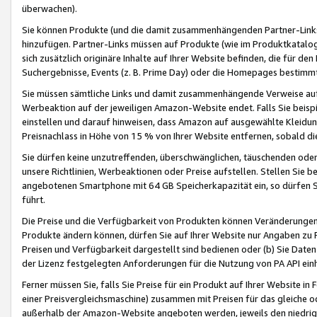
überwachen).
Sie können Produkte (und die damit zusammenhängenden Partner-Links)
hinzufügen. Partner-Links müssen auf Produkte (wie im Produktkatalog de
sich zusätzlich originäre Inhalte auf Ihrer Website befinden, die für 
Suchergebnisse, Events (z. B. Prime Day) oder die Homepages bestimmte
Sie müssen sämtliche Links und damit zusammenhängende Verweise auf z
Werbeaktion auf der jeweiligen Amazon-Website endet. Falls Sie beisp
einstellen und darauf hinweisen, dass Amazon auf ausgewählte Kleidun
Preisnachlass in Höhe von 15 % von Ihrer Website entfernen, sobald di
Sie dürfen keine unzutreffenden, überschwänglichen, täuschenden od
unsere Richtlinien, Werbeaktionen oder Preise aufstellen. Stellen Sie 
angebotenen Smartphone mit 64 GB Speicherkapazität ein, so dürfen S
führt.
Die Preise und die Verfügbarkeit von Produkten können Veränderungen 
Produkte ändern können, dürfen Sie auf Ihrer Website nur Angaben zu P
Preisen und Verfügbarkeit dargestellt sind bedienen oder (b) Sie Daten
der Lizenz festgelegten Anforderungen für die Nutzung von PA API einh
Ferner müssen Sie, falls Sie Preise für ein Produkt auf Ihrer Website in 
einer Preisvergleichsmaschine) zusammen mit Preisen für das gleiche o
außerhalb der Amazon-Website angeboten werden, jeweils den niedrigst