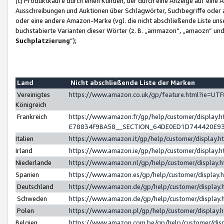
(c) Produktkäufe durch einen Kunden, der durch eine Anzeige auf eine 
Ausschreibungen und Auktionen über Schlagwörter, Suchbegriffe oder 
oder eine andere Amazon-Marke (vgl. die nicht abschließende Liste un
buchstabierte Varianten dieser Wörter (z. B. „ammazon“, „amaozn“ und „
Suchplatzierung
”);
Land
Nicht abschließende Liste der Marken
Vereinigtes
https://www.amazon.co.uk/gp/feature.html?ie=U
Königreich
Frankreich
https://www.amazon.fr/gp/help/customer/displa
E78834F9BA58__SECTION_64DE0ED1D744420E9
Italien
https://www.amazon.it/gp/help/customer/display
Irland
https://www.amazon.ie/gp/help/customer/displa
Niederlande
https://www.amazon.nl/gp/help/customer/display
Spanien
https://www.amazon.es/gp/help/customer/display
Deutschland
https://www.amazon.de/gp/help/customer/displa
Schweden
https://www.amazon.de/gp/help/customer/displa
Polen
https://www.amazon.pl/gp/help/customer/display
Belgien
https://www.amazon.com.be/gp/help/customer/d