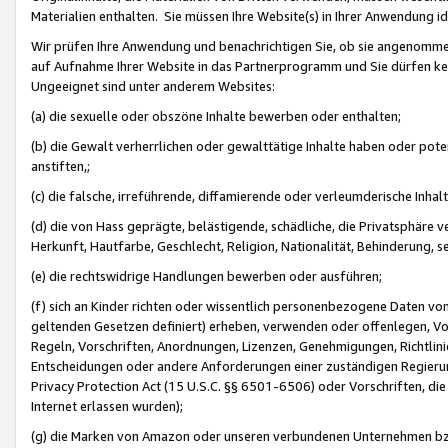
Materialien enthalten. Sie müssen Ihre Website(s) in Ihrer Anwendung ide
Wir prüfen Ihre Anwendung und benachrichtigen Sie, ob sie angenommen
auf Aufnahme Ihrer Website in das Partnerprogramm und Sie dürfen kei
Ungeeignet sind unter anderem Websites:
(a) die sexuelle oder obszöne Inhalte bewerben oder enthalten;
(b) die Gewalt verherrlichen oder gewalttätige Inhalte haben oder pot
anstiften,;
(c) die falsche, irreführende, diffamierende oder verleumderische Inha
(d) die von Hass geprägte, belästigende, schädliche, die Privatsphäre v
Herkunft, Hautfarbe, Geschlecht, Religion, Nationalität, Behinderung, 
(e) die rechtswidrige Handlungen bewerben oder ausführen;
(f) sich an Kinder richten oder wissentlich personenbezogene Daten vo
geltenden Gesetzen definiert) erheben, verwenden oder offenlegen, Vo
Regeln, Vorschriften, Anordnungen, Lizenzen, Genehmigungen, Richtlini
Entscheidungen oder andere Anforderungen einer zuständigen Regierung
Privacy Protection Act (15 U.S.C. §§ 6501-6506) oder Vorschriften, di
Internet erlassen wurden);
(g) die Marken von Amazon oder unseren verbundenen Unternehmen b