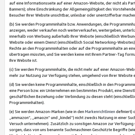
auf eine Informationsseite auf einer Amazon-Website, der nicht als Part
Bannern); ohne Einschränkung der Allgemeingültigkeit des Vorstehende
Besucher Ihrer Website unsichtbar, unlesbar oder unentzifferbar mache
(b) Sie werden Programminhalte bzw. Anwendungen, die Programminhalt
anzeigen, weder verkaufen noch weiterverkaufen, weitergeben, unterli
innerhalb von Werbung außerhalb Ihrer Website (einschließlich Werbun
Website oder einem Dienst (einschließlich Social Networking-Website
Rechte an den Programminhalten oder auf die Programminhalte an eine a
übertragen müssten, und Sie werden keine mit Ihrem Partner-Tag formati
Ihre Website ist.
(c) Sie werden Programminhalte, die nicht mehr auf einer Amazon-Websit
mehr zur Nutzung zur Verfügung stehen, umgehend von Ihrer Website e
(d) Sie werden keine Programminhalte, einschließlich in den Programmin
eine Person bzw. ein Unternehmen ein bestimmtes Produkt, eine Dienstle
geschäftlichen Beziehung oder Verbindung zu diesen steht (einschließli
Programminhalten).
(e) Sie werden Amazon-Marken (wie in den
Markenrichtlinien
definiert) 
„ammazon“, „amaozn“ und „kindel“) nicht zwecks Nutzung in einer Suc
Versuch unternehmen). Zusätzlich zu sonstigen Amazon zur Verfügung 
sorgen, dass von uns benannte Suchmaschinen Geschützte Begriffe (wie 