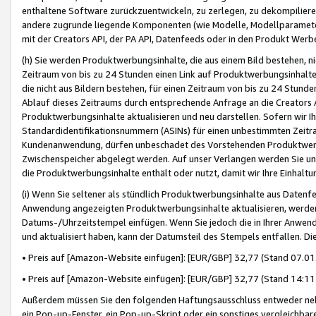
enthaltene Software zurückzuentwickeln, zu zerlegen, zu dekompilier
andere zugrunde liegende Komponenten (wie Modelle, Modellparameter
mit der Creators API, der PA API, Datenfeeds oder in den Produkt Werb
(h) Sie werden Produktwerbungsinhalte, die aus einem Bild bestehen, ni
Zeitraum von bis zu 24 Stunden einen Link auf Produktwerbungsinhalte
die nicht aus Bildern bestehen, für einen Zeitraum von bis zu 24 Stund
Ablauf dieses Zeitraums durch entsprechende Anfrage an die Creators 
Produktwerbungsinhalte aktualisieren und neu darstellen. Sofern wir Ih
Standardidentifikationsnummern (ASINs) für einen unbestimmten Zeitra
Kundenanwendung, dürfen unbeschadet des Vorstehenden Produktwerbu
Zwischenspeicher abgelegt werden. Auf unser Verlangen werden Sie un
die Produktwerbungsinhalte enthält oder nutzt, damit wir Ihre Einhalt
(i) Wenn Sie seltener als stündlich Produktwerbungsinhalte aus Datenfe
Anwendung angezeigten Produktwerbungsinhalte aktualisieren, werden 
Datums-/Uhrzeitstempel einfügen. Wenn Sie jedoch die in Ihrer Anwe
und aktualisiert haben, kann der Datumsteil des Stempels entfallen. Dies
• Preis auf [Amazon-Website einfügen]: [EUR/GBP] 32,77 (Stand 07.01.
• Preis auf [Amazon-Website einfügen]: [EUR/GBP] 32,77 (Stand 14:11 
Außerdem müssen Sie den folgenden Haftungsausschluss entweder neb
ein Pop-up-Fenster, ein Pop-up-Skript oder ein sonstiges vergleichba