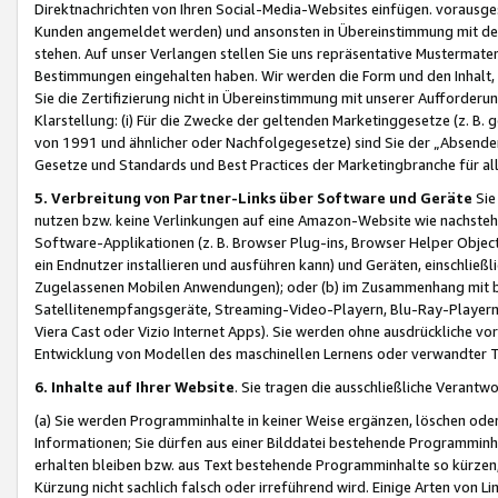
Direktnachrichten von Ihren Social-Media-Websites einfügen. vorausg
Kunden angemeldet werden) und ansonsten in Übereinstimmung mit der
stehen. Auf unser Verlangen stellen Sie uns repräsentative Mustermater
Bestimmungen eingehalten haben. Wir werden die Form und den Inhalt, di
Sie die Zertifizierung nicht in Übereinstimmung mit unserer Aufforderu
Klarstellung: (i) Für die Zwecke der geltenden Marketinggesetze (z. 
von 1991 und ähnlicher oder Nachfolgegesetze) sind Sie der „Absender“ j
Gesetze und Standards und Best Practices der Marketingbranche für 
5. Verbreitung von Partner-Links über Software und Geräte
Sie
nutzen bzw. keine Verlinkungen auf eine Amazon-Website wie nachsteh
Software-Applikationen (z. B. Browser Plug-ins, Browser Helper Objec
ein Endnutzer installieren und ausführen kann) und Geräten, einschlie
Zugelassenen Mobilen Anwendungen); oder (b) im Zusammenhang mit bzw.
Satellitenempfangsgeräte, Streaming-Video-Playern, Blu-Ray-Playern 
Viera Cast oder Vizio Internet Apps). Sie werden ohne ausdrückliche v
Entwicklung von Modellen des maschinellen Lernens oder verwandter 
6. Inhalte auf Ihrer Website
. Sie tragen die ausschließliche Verantwo
(a) Sie werden Programminhalte in keiner Weise ergänzen, löschen oder
Informationen; Sie dürfen aus einer Bilddatei bestehende Programminhal
erhalten bleiben bzw. aus Text bestehende Programminhalte so kürzen, 
Kürzung nicht sachlich falsch oder irreführend wird. Einige Arten von L