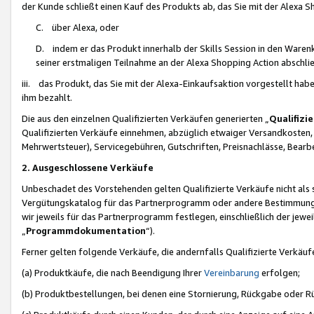
der Kunde schließt einen Kauf des Produkts ab, das Sie mit der Alexa 
C. über Alexa, oder
D. indem er das Produkt innerhalb der Skills Session in den Waren
seiner erstmaligen Teilnahme an der Alexa Shopping Action abschlie
iii. das Produkt, das Sie mit der Alexa-Einkaufsaktion vorgestellt ha
ihm bezahlt.
Die aus den einzelnen Qualifizierten Verkäufen generierten „
Qualifizi
Qualifizierten Verkäufe einnehmen, abzüglich etwaiger Versandkosten
Mehrwertsteuer), Servicegebühren, Gutschriften, Preisnachlässe, Bear
2. Ausgeschlossene Verkäufe
Unbeschadet des Vorstehenden gelten Qualifizierte Verkäufe nicht als
Vergütungskatalog für das Partnerprogramm oder andere Bestimmungen,
wir jeweils für das Partnerprogramm festlegen, einschließlich der jewe
„
Programmdokumentation
“).
Ferner gelten folgende Verkäufe, die andernfalls Qualifizierte Verkä
(a) Produktkäufe, die nach Beendigung Ihrer
Vereinbarung
erfolgen;
(b) Produktbestellungen, bei denen eine Stornierung, Rückgabe oder R