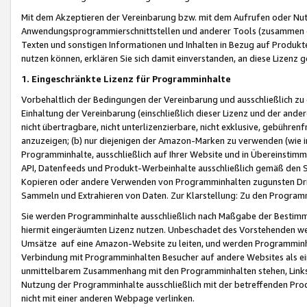
Mit dem Akzeptieren der Vereinbarung bzw. mit dem Aufrufen oder Nutz
Anwendungsprogrammierschnittstellen und anderer Tools (zusammen die
Texten und sonstigen Informationen und Inhalten in Bezug auf Produkte
nutzen können, erklären Sie sich damit einverstanden, an diese Lizenz 
1. Eingeschränkte Lizenz für Programminhalte
Vorbehaltlich der Bedingungen der Vereinbarung und ausschließlich z
Einhaltung der Vereinbarung (einschließlich dieser Lizenz und der ande
nicht übertragbare, nicht unterlizenzierbare, nicht exklusive, gebühren
anzuzeigen; (b) nur diejenigen der Amazon-Marken zu verwenden (wie in 
Programminhalte, ausschließlich auf Ihrer Website und in Übereinstimmu
API, Datenfeeds und Produkt-Werbeinhalte ausschließlich gemäß den Spe
Kopieren oder andere Verwenden von Programminhalten zugunsten Dri
Sammeln und Extrahieren von Daten. Zur Klarstellung: Zu den Program
Sie werden Programminhalte ausschließlich nach Maßgabe der Besti
hiermit eingeräumten Lizenz nutzen. Unbeschadet des Vorstehenden we
Umsätze auf eine Amazon-Website zu leiten, und werden Programminhal
Verbindung mit Programminhalten Besucher auf andere Websites als ein
unmittelbarem Zusammenhang mit den Programminhalten stehen, Links z
Nutzung der Programminhalte ausschließlich mit der betreffenden Pr
nicht mit einer anderen Webpage verlinken.