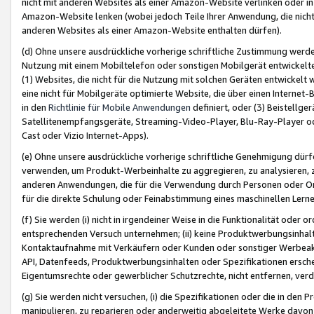
nicht mit anderen Websites als einer Amazon-Website verlinken oder i
Amazon-Website lenken (wobei jedoch Teile Ihrer Anwendung, die nich
anderen Websites als einer Amazon-Website enthalten dürfen).
(d) Ohne unsere ausdrückliche vorherige schriftliche Zustimmung werd
Nutzung mit einem Mobiltelefon oder sonstigen Mobilgerät entwickelt
(1) Websites, die nicht für die Nutzung mit solchen Geräten entwickelt
eine nicht für Mobilgeräte optimierte Website, die über einen Interne
in den
Richtlinie für Mobile Anwendungen
definiert, oder (3) Beistellge
Satellitenempfangsgeräte, Streaming-Video-Player, Blu-Ray-Player ode
Cast oder Vizio Internet-Apps).
(e) Ohne unsere ausdrückliche vorherige schriftliche Genehmigung dürfe
verwenden, um Produkt-Werbeinhalte zu aggregieren, zu analysieren, 
anderen Anwendungen, die für die Verwendung durch Personen oder Or
für die direkte Schulung oder Feinabstimmung eines maschinellen Lern
(f) Sie werden (i) nicht in irgendeiner Weise in die Funktionalität ode
entsprechenden Versuch unternehmen; (ii) keine Produktwerbungsinha
Kontaktaufnahme mit Verkäufern oder Kunden oder sonstiger Werbeaktiv
API, Datenfeeds, Produktwerbungsinhalten oder Spezifikationen erschei
Eigentumsrechte oder gewerblicher Schutzrechte, nicht entfernen, verd
(g) Sie werden nicht versuchen, (i) die Spezifikationen oder die in de
manipulieren, zu reparieren oder anderweitig abgeleitete Werke davon z