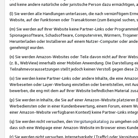
und keine andere natürliche oder juristische Person dazu ermächtigen, a
(l) Sie werden alle Handlungen unterlassen, die nach vernünftigem Erme
Website, auf der Funktionen oder Transaktionen (zum Beispiel suchen, s
(m) Sie werden auf Ihrer Website keine Partner-Links oder Programmin
Spionagesoftware, Schadsoftware, Computerviren, Würmern, Trojaner
Herunterladen oder Installieren auf einem Nutzer-Computer oder ande
genehmigt wurden.
(n) Sie werden Amazon-Websites oder Teile davon nicht auf Ihrer Websi
(z. B., WebView) innerhalb einer Mobilen Anwendung. Die Darstellung ein
Teilnahmevoraussetzungen stellt jedoch keinen Verstoß gegen diese Zif
(o) Sie werden keine Partner-Links oder andere Inhalte, die eine Am
Werbeseiten oder Layer-Werbung einstellen oder bereitstellen, mit Au
bewerben, die eng mit dem auf Ihrer Website befindlichen Material z
(p) Sie werden in Inhalte, die Sie auf einer Amazon-Website platzier
Werbediensten oder in einer Kundenbewertung, einem Forum, einem Wun
einer Amazon-Website verfügbaren Kontext) keine Partner-Links integr
(q) Sie werden nicht versuchen, den
Vergütungskatalog
zu umgehen oder
dass sich eine Webpage einer Amazon-Website im Browser eines Kunden 
(r) Sie werden nicht versuchen, Internetverkehr (Traffic) oder Vergü