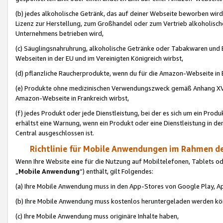
(b) jedes alkoholische Getränk, das auf deiner Webseite beworben wird
Lizenz zur Herstellung, zum Großhandel oder zum Vertrieb alkoholisch
Unternehmens betrieben wird,
(c) Säuglingsnahruhrung, alkoholische Getränke oder Tabakwaren und E
Webseiten in der EU und im Vereinigten Königreich wirbst,
(d) pflanzliche Raucherprodukte, wenn du für die Amazon-Webseite in B
(e) Produkte ohne medizinischen Verwendungszweck gemäß Anhang XVI 
Amazon-Webseite in Frankreich wirbst,
(f) jedes Produkt oder jede Dienstleistung, bei der es sich um ein Prod
erhältst eine Warnung, wenn ein Produkt oder eine Dienstleistung in de
Central ausgeschlossen ist.
Richtlinie für Mobile Anwendungen im Rahmen de
Wenn Ihre Website eine für die Nutzung auf Mobiltelefonen, Tablets 
„
Mobile Anwendung
“) enthält, gilt Folgendes:
(a) Ihre Mobile Anwendung muss in den App-Stores von Google Play, A
(b) Ihre Mobile Anwendung muss kostenlos heruntergeladen werden könn
(c) Ihre Mobile Anwendung muss originäre Inhalte haben,