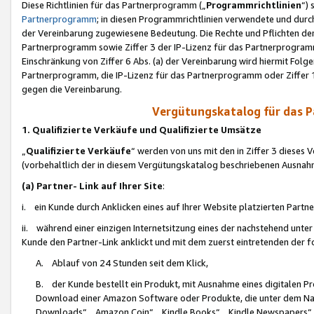
Diese Richtlinien für das Partnerprogramm („
Programmrichtlinien
“)
Partnerprogramm
; in diesen Programmrichtlinien verwendete und durch
der Vereinbarung zugewiesene Bedeutung. Die Rechte und Pflichten de
Partnerprogramm sowie Ziffer 3 der IP-Lizenz für das Partnerprogram
Einschränkung von Ziffer 6 Abs. (a) der Vereinbarung wird hiermit Fol
Partnerprogramm, die IP-Lizenz für das Partnerprogramm oder Ziffer 1
gegen die Vereinbarung.
Vergütungskatalog für das 
1. Qualifizierte Verkäufe und Qualifizierte Umsätze
„
Qualifizierte Verkäufe
“ werden von uns mit den in Ziffer 3 diese
(vorbehaltlich der in diesem Vergütungskatalog beschriebenen Ausnah
(a) Partner- Link auf Ihrer Site
:
i. ein Kunde durch Anklicken eines auf Ihrer Website platzierten Part
ii. während einer einzigen Internetsitzung eines der nachstehend unter (i)
Kunde den Partner-Link anklickt und mit dem zuerst eintretenden der f
A. Ablauf von 24 Stunden seit dem Klick,
B. der Kunde bestellt ein Produkt, mit Ausnahme eines digitalen P
Download einer Amazon Software oder Produkte, die unter dem N
Downloads“, „Amazon Coin“, „Kindle Books“, „Kindle Newspapers“, „