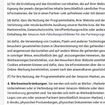
(c) für die Erstellung und das Einstellen von Inhalten, die auf Ihrer We
Eignung der jeweils dargestellten Inhalte (einschließlich sämtlicher 
Informationen, die Sie in einen Partner-Link aufnehmen oder mit diese
(d) dafür, dass die Nutzung der Programminhalte, Ihrer Website und des 
Verletzung oder missbräuchliche Ausübung unserer Rechte bzw. der Recht
Markenrechte, Datenschutzrechte, Veröffentlichungsrechte oder anderer
Einhaltung der
Amazon Anti-Fälschungsrichtlinien für das Partnerpro
(e) dafür, die Verwendung von Cookies, Pixeln und anderen Technologien
Besuchern gesammelten Daten in Übereinstimmung mit den geltenden Ge
und angemessen darzustellen und auf andere Weise die geltenden geset
in sonstiger Weise, einschließlich des ggf. anzuzeigenden Hinweises, d
Werbeanzeigen bereitstellen, von den Besuchern Ihrer Website unmitte
Cookies erkennen können und dafür, dass Sie Informationen über die v
Online-Werbung bereitstellen, soweit nach den anwendbaren gesetzlic
(f) für Ihre Nutzung, der Programminhalte und der Amazon-Marken, u
4. Werbeeinschränkungen.
Sie werden sich nicht an Werbe-, Market
Unternehmen oder in Verbindung mit einer Amazon-Website oder dem Pa
Vereinbarung
gestattet sind. Sie werden sich nicht an Werbeaktivitäten
Logos von uns oder unseren Partnern (einschließlich Amazon-Marken), 
E-Books, physischen Postsendungen, physischen Dokumenten oder in 