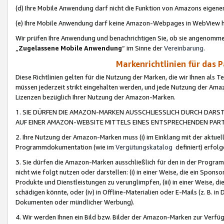
(d) Ihre Mobile Anwendung darf nicht die Funktion von Amazons eige
(e) Ihre Mobile Anwendung darf keine Amazon-Webpages in WebView 
Wir prüfen Ihre Anwendung und benachrichtigen Sie, ob sie angenomm
„
Zugelassene Mobile Anwendung
“ im Sinne der
Vereinbarung
.
Markenrichtlinien für das 
Diese Richtlinien gelten für die Nutzung der Marken, die wir Ihnen als 
müssen jederzeit strikt eingehalten werden, und jede Nutzung der Ama
Lizenzen bezüglich Ihrer Nutzung der Amazon-Marken.
1. SIE DÜRFEN DIE AMAZON-MARKEN AUSSCHLIESSLICH DURCH DARS
AUF EINER AMAZON-WEBSITE MITTELS EINES ENTSPRECHENDEN PART
2. Ihre Nutzung der Amazon-Marken muss (i) im Einklang mit der aktuells
Programmdokumentation (wie im
Vergütungskatalog
definiert) erfolg
3. Sie dürfen die Amazon-Marken ausschließlich für den in der Progr
nicht wie folgt nutzen oder darstellen: (i) in einer Weise, die ein Spo
Produkte und Dienstleistungen zu verunglimpfen, (iii) in einer Weise
schädigen könnte, oder (iv) in Offline-Materialien oder E-Mails (z. B.
Dokumenten oder mündlicher Werbung).
4. Wir werden Ihnen ein Bild bzw. Bilder der Amazon-Marken zur Verfüg