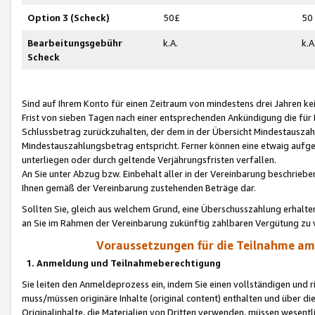
Option 3 (Scheck)
50£
50
Bearbeitungsgebühr
k.A.
k.A
Scheck
Sind auf Ihrem Konto für einen Zeitraum von mindestens drei Jahren kein
Frist von sieben Tagen nach einer entsprechenden Ankündigung die für
Schlussbetrag zurückzuhalten, der dem in der Übersicht Mindestausz
Mindestauszahlungsbetrag entspricht. Ferner können eine etwaig aufg
unterliegen oder durch geltende Verjährungsfristen verfallen.
An Sie unter Abzug bzw. Einbehalt aller in der Vereinbarung beschrieb
Ihnen gemäß der Vereinbarung zustehenden Beträge dar.
Sollten Sie, gleich aus welchem Grund, eine Überschusszahlung erhalte
an Sie im Rahmen der Vereinbarung zukünftig zahlbaren Vergütung zu 
Voraussetzungen für die Teilnahme a
1. Anmeldung und Teilnahmeberechtigung
Sie leiten den Anmeldeprozess ein, indem Sie einen vollständigen und 
muss/müssen originäre Inhalte (original content) enthalten und über d
Originalinhalte, die Materialien von Dritten verwenden, müssen wese