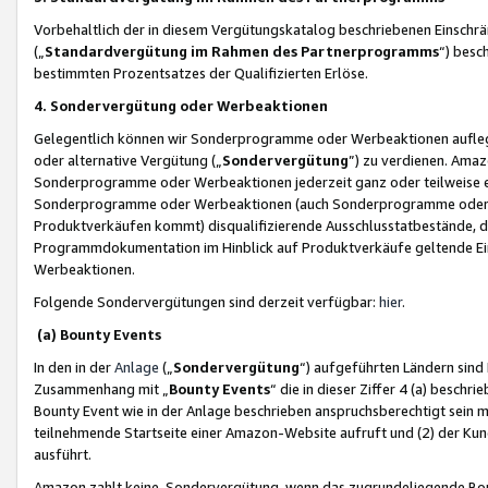
Vorbehaltlich der in diesem Vergütungskatalog beschriebenen Einschr
(„
Standardvergütung im Rahmen des Partnerprogramms
“) besc
bestimmten Prozentsatzes der Qualifizierten Erlöse.
4. Sondervergütung oder Werbeaktionen
Gelegentlich können wir Sonderprogramme oder Werbeaktionen auflegen,
oder alternative Vergütung („
Sondervergütung
”) zu verdienen. Amazo
Sonderprogramme oder Werbeaktionen jederzeit ganz oder teilweise einz
Sonderprogramme oder Werbeaktionen (auch Sonderprogramme oder We
Produktverkäufen kommt) disqualifizierende Ausschlusstatbestände, di
Programmdokumentation im Hinblick auf Produktverkäufe geltende E
Werbeaktionen.
Folgende Sondervergütungen sind derzeit verfügbar:
hier
.
(a) Bounty Events
In den in der
Anlage
(„
Sondervergütung
“) aufgeführten Ländern sind
Zusammenhang mit „
Bounty Events
“ die in dieser Ziffer 4 (a) besch
Bounty Event wie in der Anlage beschrieben anspruchsberechtigt sein mu
teilnehmende Startseite einer Amazon-Website aufruft und (2) der Kun
ausführt.
Amazon zahlt keine Sondervergütung, wenn das zugrundeliegende Boun