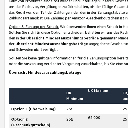
Kauf von Produkten eingelöst werden und unterliegen unseren Geschäf
uns das Recht vor, Vergütungen zurückzuhalten, bis der fällige Gesamt
das Recht vor, den Teil der Zahlungen, der den in der Zahlungstabelle 
Zahlungsart angibst. Die Zahlung per Amazon-Geschenkgutschein ist in
Option 3: Zahlung per Scheck.
Wir übersenden Ihnen einen Scheck in Höh
Sollten Sie sich für diese Option entscheiden, behalten wir uns das Rec
den in der
Übersicht Mindestauszahlungsbeträge
genannten Mindest
der
Übersicht Mindestauszahlungsbeträge
angegebene Bearbeitung
und Schweden nicht verfügbar.
Sollten Sie keine gültigen Informationen für die Zahlungsoption bereit
oder die Auszahlung verdienter Vergütung zurückhalten, bis Sie eine A
Übersicht Mindestauszahlungsbeträge
UK Maxium
UK
FR,
Minimum
un
Option 1 (Überweisung)
25£
25
£5,000
Option 2
25£
25
(Geschenkgutschein)