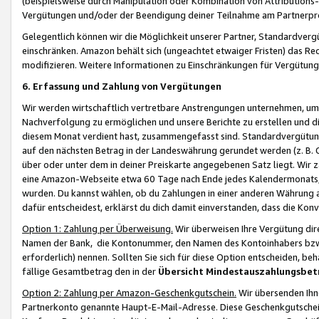
(beispielsweise durch Manipulation oder Kombination von Attributions-
Vergütungen und/oder der Beendigung deiner Teilnahme am Partnerp
Gelegentlich können wir die Möglichkeit unserer Partner, Standardv
einschränken. Amazon behält sich (ungeachtet etwaiger Fristen) das Re
modifizieren. Weitere Informationen zu Einschränkungen für Vergütung
6. Erfassung und Zahlung von Vergütungen
Wir werden wirtschaftlich vertretbare Anstrengungen unternehmen, um 
Nachverfolgung zu ermöglichen und unsere Berichte zu erstellen und di
diesem Monat verdient hast, zusammengefasst sind. Standardvergütung
auf den nächsten Betrag in der Landeswährung gerundet werden (z. B. C
über oder unter dem in deiner Preiskarte angegebenen Satz liegt. Wir
eine Amazon-Webseite etwa 60 Tage nach Ende jedes Kalendermonats, i
wurden. Du kannst wählen, ob du Zahlungen in einer anderen Währung
dafür entscheidest, erklärst du dich damit einverstanden, dass die K
Option 1: Zahlung per Überweisung.
Wir überweisen Ihre Vergütung dir
Namen der Bank, die Kontonummer, den Namen des Kontoinhabers bzw. a
erforderlich) nennen. Sollten Sie sich für diese Option entscheiden, be
fällige Gesamtbetrag den in der
Übersicht Mindestauszahlungsbet
Option 2: Zahlung per Amazon-Geschenkgutschein.
Wir übersenden Ihne
Partnerkonto genannte Haupt-E-Mail-Adresse. Diese Geschenkgutschei