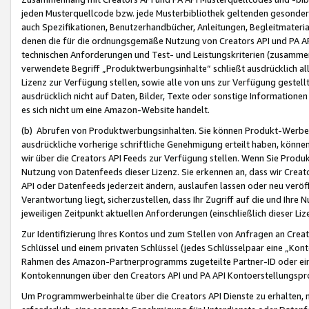
jeden Musterquellcode bzw. jede Musterbibliothek geltenden gesonder
auch Spezifikationen, Benutzerhandbücher, Anleitungen, Begleitmaterial
denen die für die ordnungsgemäße Nutzung von Creators API und PA A
technischen Anforderungen und Test- und Leistungskriterien (zusammen
verwendete Begriff „Produktwerbungsinhalte“ schließt ausdrücklich al
Lizenz zur Verfügung stellen, sowie alle von uns zur Verfügung gestel
ausdrücklich nicht auf Daten, Bilder, Texte oder sonstige Informatione
es sich nicht um eine Amazon-Website handelt.
(b) Abrufen von Produktwerbungsinhalten. Sie können Produkt-Werbein
ausdrückliche vorherige schriftliche Genehmigung erteilt haben, könn
wir über die Creators API Feeds zur Verfügung stellen. Wenn Sie Produk
Nutzung von Datenfeeds dieser Lizenz. Sie erkennen an, dass wir Creat
API oder Datenfeeds jederzeit ändern, auslaufen lassen oder neu veröffe
Verantwortung liegt, sicherzustellen, dass Ihr Zugriff auf die und Ihr
jeweiligen Zeitpunkt aktuellen Anforderungen (einschließlich dieser Liz
Zur Identifizierung Ihres Kontos und zum Stellen von Anfragen an Crea
Schlüssel und einem privaten Schlüssel (jedes Schlüsselpaar eine „Kon
Rahmen des Amazon-Partnerprogramms zugeteilte Partner-ID oder ein
Kontokennungen über den Creators API und PA API Kontoerstellungspro
Um Programmwerbeinhalte über die Creators API Dienste zu erhalten, m