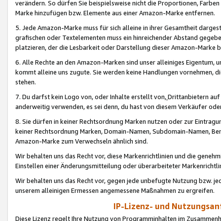
verändern. So dürfen Sie beispielsweise nicht die Proportionen, Farb
Marke hinzufügen bzw. Elemente aus einer Amazon-Marke entfernen.
5. Jede Amazon-Marke muss für sich alleine in ihrer Gesamtheit darge
grafischen oder Textelementen muss ein hinreichender Abstand gegebe
platzieren, der die Lesbarkeit oder Darstellung dieser Amazon-Marke b
6. Alle Rechte an den Amazon-Marken sind unser alleiniges Eigentum, 
kommt alleine uns zugute. Sie werden keine Handlungen vornehmen, 
stehen.
7. Du darfst kein Logo von, oder Inhalte erstellt von,
Drittanbietern au
anderweitig verwenden, es sei denn, du hast von diesem Verkäufer oder
8. Sie dürfen in keiner Rechtsordnung Marken nutzen oder zur Eintragu
keiner Rechtsordnung Marken, Domain-Namen, Subdomain-Namen, Benu
Amazon-Marke zum Verwechseln ähnlich sind.
Wir behalten uns das Recht vor, diese Markenrichtlinien und die gene
Einstellen einer Änderungsmitteilung oder überarbeiteter Markenricht
Wir behalten uns das Recht vor, gegen jede unbefugte Nutzung bzw. jede 
unserem alleinigen Ermessen angemessene Maßnahmen zu ergreifen.
IP-Lizenz- und Nutzungsan
Diese Lizenz regelt Ihre Nutzung von Programminhalten im Zusammen