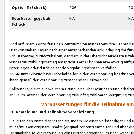
Option 3 (Scheck)
50£
50
Bearbeitungsgebühr
k.A.
k.A
Scheck
Sind auf Ihrem Konto für einen Zeitraum von mindestens drei Jahren kein
Frist von sieben Tagen nach einer entsprechenden Ankündigung die für
Schlussbetrag zurückzuhalten, der dem in der Übersicht Mindestausz
Mindestauszahlungsbetrag entspricht. Ferner können eine etwaig aufg
unterliegen oder durch geltende Verjährungsfristen verfallen.
An Sie unter Abzug bzw. Einbehalt aller in der Vereinbarung beschrieb
Ihnen gemäß der Vereinbarung zustehenden Beträge dar.
Sollten Sie, gleich aus welchem Grund, eine Überschusszahlung erhalte
an Sie im Rahmen der Vereinbarung zukünftig zahlbaren Vergütung zu 
Voraussetzungen für die Teilnahme a
1. Anmeldung und Teilnahmeberechtigung
Sie leiten den Anmeldeprozess ein, indem Sie einen vollständigen und 
muss/müssen originäre Inhalte (original content) enthalten und über d
Originalinhalte, die Materialien von Dritten verwenden, müssen wese