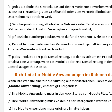
(b) jedes alkoholische Getränk, das auf deiner Webseite beworben wird
Lizenz zur Herstellung, zum Großhandel oder zum Vertrieb alkoholisch
Unternehmens betrieben wird,
(c) Säuglingsnahruhrung, alkoholische Getränke oder Tabakwaren und E
Webseiten in der EU und im Vereinigten Königreich wirbst,
(d) pflanzliche Raucherprodukte, wenn du für die Amazon-Webseite in B
(e) Produkte ohne medizinischen Verwendungszweck gemäß Anhang XVI 
Amazon-Webseite in Frankreich wirbst,
(f) jedes Produkt oder jede Dienstleistung, bei der es sich um ein Prod
erhältst eine Warnung, wenn ein Produkt oder eine Dienstleistung in de
Central ausgeschlossen ist.
Richtlinie für Mobile Anwendungen im Rahmen de
Wenn Ihre Website eine für die Nutzung auf Mobiltelefonen, Tablets 
„
Mobile Anwendung
“) enthält, gilt Folgendes:
(a) Ihre Mobile Anwendung muss in den App-Stores von Google Play, A
(b) Ihre Mobile Anwendung muss kostenlos heruntergeladen werden könn
(c) Ihre Mobile Anwendung muss originäre Inhalte haben,