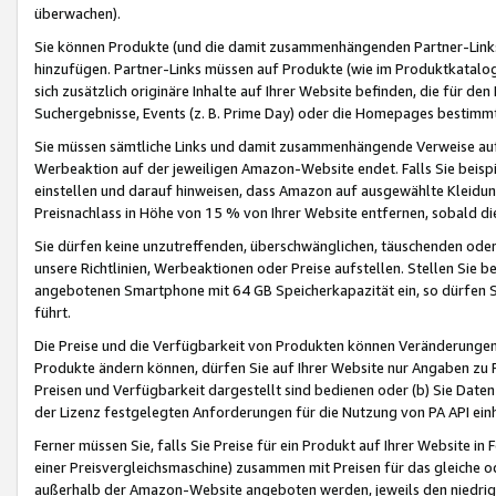
überwachen).
Sie können Produkte (und die damit zusammenhängenden Partner-Links)
hinzufügen. Partner-Links müssen auf Produkte (wie im Produktkatalog de
sich zusätzlich originäre Inhalte auf Ihrer Website befinden, die für 
Suchergebnisse, Events (z. B. Prime Day) oder die Homepages bestimmte
Sie müssen sämtliche Links und damit zusammenhängende Verweise auf z
Werbeaktion auf der jeweiligen Amazon-Website endet. Falls Sie beisp
einstellen und darauf hinweisen, dass Amazon auf ausgewählte Kleidun
Preisnachlass in Höhe von 15 % von Ihrer Website entfernen, sobald di
Sie dürfen keine unzutreffenden, überschwänglichen, täuschenden od
unsere Richtlinien, Werbeaktionen oder Preise aufstellen. Stellen Sie 
angebotenen Smartphone mit 64 GB Speicherkapazität ein, so dürfen S
führt.
Die Preise und die Verfügbarkeit von Produkten können Veränderungen 
Produkte ändern können, dürfen Sie auf Ihrer Website nur Angaben zu P
Preisen und Verfügbarkeit dargestellt sind bedienen oder (b) Sie Daten
der Lizenz festgelegten Anforderungen für die Nutzung von PA API einh
Ferner müssen Sie, falls Sie Preise für ein Produkt auf Ihrer Website in 
einer Preisvergleichsmaschine) zusammen mit Preisen für das gleiche o
außerhalb der Amazon-Website angeboten werden, jeweils den niedrigst