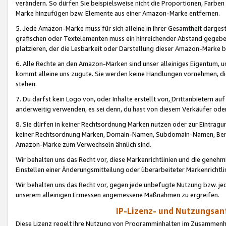
verändern. So dürfen Sie beispielsweise nicht die Proportionen, Farb
Marke hinzufügen bzw. Elemente aus einer Amazon-Marke entfernen.
5. Jede Amazon-Marke muss für sich alleine in ihrer Gesamtheit darge
grafischen oder Textelementen muss ein hinreichender Abstand gegebe
platzieren, der die Lesbarkeit oder Darstellung dieser Amazon-Marke b
6. Alle Rechte an den Amazon-Marken sind unser alleiniges Eigentum, 
kommt alleine uns zugute. Sie werden keine Handlungen vornehmen, 
stehen.
7. Du darfst kein Logo von, oder Inhalte erstellt von,
Drittanbietern au
anderweitig verwenden, es sei denn, du hast von diesem Verkäufer oder
8. Sie dürfen in keiner Rechtsordnung Marken nutzen oder zur Eintragu
keiner Rechtsordnung Marken, Domain-Namen, Subdomain-Namen, Benu
Amazon-Marke zum Verwechseln ähnlich sind.
Wir behalten uns das Recht vor, diese Markenrichtlinien und die gene
Einstellen einer Änderungsmitteilung oder überarbeiteter Markenricht
Wir behalten uns das Recht vor, gegen jede unbefugte Nutzung bzw. jede 
unserem alleinigen Ermessen angemessene Maßnahmen zu ergreifen.
IP-Lizenz- und Nutzungsan
Diese Lizenz regelt Ihre Nutzung von Programminhalten im Zusammen