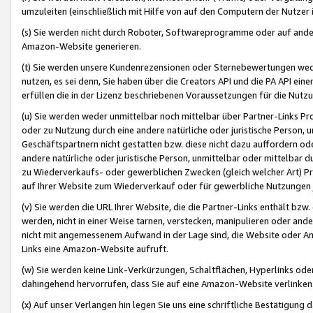
umzuleiten (einschließlich mit Hilfe von auf den Computern der Nutzer i
(s) Sie werden nicht durch Roboter, Softwareprogramme oder auf andere
Amazon-Website generieren.
(t) Sie werden unsere Kundenrezensionen oder Sternebewertungen wed
nutzen, es sei denn, Sie haben über die Creators API und die PA API e
erfüllen die in der Lizenz beschriebenen Voraussetzungen für die Nutzu
(u) Sie werden weder unmittelbar noch mittelbar über Partner-Links P
oder zu Nutzung durch eine andere natürliche oder juristische Person,
Geschäftspartnern nicht gestatten bzw. diese nicht dazu auffordern od
andere natürliche oder juristische Person, unmittelbar oder mittelbar
zu Wiederverkaufs- oder gewerblichen Zwecken (gleich welcher Art) 
auf Ihrer Website zum Wiederverkauf oder für gewerbliche Nutzungen 
(v) Sie werden die URL Ihrer Website, die die Partner-Links enthält b
werden, nicht in einer Weise tarnen, verstecken, manipulieren oder and
nicht mit angemessenem Aufwand in der Lage sind, die Website oder A
Links eine Amazon-Website aufruft.
(w) Sie werden keine Link-Verkürzungen, Schaltflächen, Hyperlinks ode
dahingehend hervorrufen, dass Sie auf eine Amazon-Website verlinken
(x) Auf unser Verlangen hin legen Sie uns eine schriftliche Bestätigung