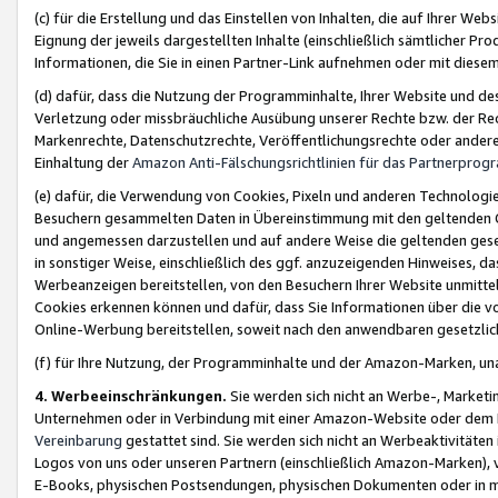
(c) für die Erstellung und das Einstellen von Inhalten, die auf Ihrer We
Eignung der jeweils dargestellten Inhalte (einschließlich sämtlicher 
Informationen, die Sie in einen Partner-Link aufnehmen oder mit diese
(d) dafür, dass die Nutzung der Programminhalte, Ihrer Website und des 
Verletzung oder missbräuchliche Ausübung unserer Rechte bzw. der Recht
Markenrechte, Datenschutzrechte, Veröffentlichungsrechte oder anderer
Einhaltung der
Amazon Anti-Fälschungsrichtlinien für das Partnerpro
(e) dafür, die Verwendung von Cookies, Pixeln und anderen Technologien
Besuchern gesammelten Daten in Übereinstimmung mit den geltenden Ge
und angemessen darzustellen und auf andere Weise die geltenden geset
in sonstiger Weise, einschließlich des ggf. anzuzeigenden Hinweises, d
Werbeanzeigen bereitstellen, von den Besuchern Ihrer Website unmitte
Cookies erkennen können und dafür, dass Sie Informationen über die v
Online-Werbung bereitstellen, soweit nach den anwendbaren gesetzlic
(f) für Ihre Nutzung, der Programminhalte und der Amazon-Marken, u
4. Werbeeinschränkungen.
Sie werden sich nicht an Werbe-, Market
Unternehmen oder in Verbindung mit einer Amazon-Website oder dem Pa
Vereinbarung
gestattet sind. Sie werden sich nicht an Werbeaktivitäten
Logos von uns oder unseren Partnern (einschließlich Amazon-Marken), 
E-Books, physischen Postsendungen, physischen Dokumenten oder in 