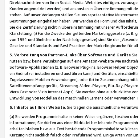
Direktnachrichten von Ihren Social-Media-Websites einfügen. vorausg
Kunden angemeldet werden) und ansonsten in Übereinstimmung mit der
stehen. Auf unser Verlangen stellen Sie uns repräsentative Mustermater
Bestimmungen eingehalten haben. Wir werden die Form und den Inhalt, di
Sie die Zertifizierung nicht in Übereinstimmung mit unserer Aufforderu
Klarstellung: (i) Für die Zwecke der geltenden Marketinggesetze (z. 
von 1991 und ähnlicher oder Nachfolgegesetze) sind Sie der „Absender“ j
Gesetze und Standards und Best Practices der Marketingbranche für 
5. Verbreitung von Partner-Links über Software und Geräte
Sie
nutzen bzw. keine Verlinkungen auf eine Amazon-Website wie nachsteh
Software-Applikationen (z. B. Browser Plug-ins, Browser Helper Objec
ein Endnutzer installieren und ausführen kann) und Geräten, einschlie
Zugelassenen Mobilen Anwendungen); oder (b) im Zusammenhang mit bzw.
Satellitenempfangsgeräte, Streaming-Video-Playern, Blu-Ray-Playern 
Viera Cast oder Vizio Internet Apps). Sie werden ohne ausdrückliche v
Entwicklung von Modellen des maschinellen Lernens oder verwandter 
6. Inhalte auf Ihrer Website
. Sie tragen die ausschließliche Verantwo
(a) Sie werden Programminhalte in keiner Weise ergänzen, löschen oder
Informationen; Sie dürfen aus einer Bilddatei bestehende Programminhal
erhalten bleiben bzw. aus Text bestehende Programminhalte so kürzen, 
Kürzung nicht sachlich falsch oder irreführend wird. Einige Arten von L