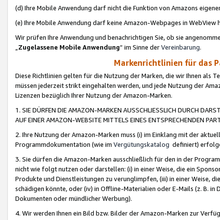
(d) Ihre Mobile Anwendung darf nicht die Funktion von Amazons eige
(e) Ihre Mobile Anwendung darf keine Amazon-Webpages in WebView 
Wir prüfen Ihre Anwendung und benachrichtigen Sie, ob sie angenomm
„
Zugelassene Mobile Anwendung
“ im Sinne der
Vereinbarung
.
Markenrichtlinien für das 
Diese Richtlinien gelten für die Nutzung der Marken, die wir Ihnen als 
müssen jederzeit strikt eingehalten werden, und jede Nutzung der Ama
Lizenzen bezüglich Ihrer Nutzung der Amazon-Marken.
1. SIE DÜRFEN DIE AMAZON-MARKEN AUSSCHLIESSLICH DURCH DARS
AUF EINER AMAZON-WEBSITE MITTELS EINES ENTSPRECHENDEN PART
2. Ihre Nutzung der Amazon-Marken muss (i) im Einklang mit der aktuells
Programmdokumentation (wie im
Vergütungskatalog
definiert) erfolg
3. Sie dürfen die Amazon-Marken ausschließlich für den in der Progr
nicht wie folgt nutzen oder darstellen: (i) in einer Weise, die ein Spo
Produkte und Dienstleistungen zu verunglimpfen, (iii) in einer Weise
schädigen könnte, oder (iv) in Offline-Materialien oder E-Mails (z. B.
Dokumenten oder mündlicher Werbung).
4. Wir werden Ihnen ein Bild bzw. Bilder der Amazon-Marken zur Verfüg