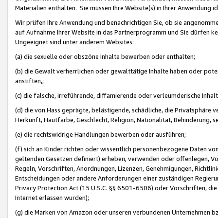
Materialien enthalten. Sie müssen Ihre Website(s) in Ihrer Anwendung ide
Wir prüfen Ihre Anwendung und benachrichtigen Sie, ob sie angenommen
auf Aufnahme Ihrer Website in das Partnerprogramm und Sie dürfen kei
Ungeeignet sind unter anderem Websites:
(a) die sexuelle oder obszöne Inhalte bewerben oder enthalten;
(b) die Gewalt verherrlichen oder gewalttätige Inhalte haben oder pot
anstiften,;
(c) die falsche, irreführende, diffamierende oder verleumderische Inha
(d) die von Hass geprägte, belästigende, schädliche, die Privatsphäre v
Herkunft, Hautfarbe, Geschlecht, Religion, Nationalität, Behinderung, 
(e) die rechtswidrige Handlungen bewerben oder ausführen;
(f) sich an Kinder richten oder wissentlich personenbezogene Daten vo
geltenden Gesetzen definiert) erheben, verwenden oder offenlegen, Vo
Regeln, Vorschriften, Anordnungen, Lizenzen, Genehmigungen, Richtlini
Entscheidungen oder andere Anforderungen einer zuständigen Regierung
Privacy Protection Act (15 U.S.C. §§ 6501-6506) oder Vorschriften, di
Internet erlassen wurden);
(g) die Marken von Amazon oder unseren verbundenen Unternehmen b