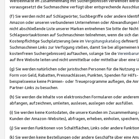
Werbeinhalte im Zusammenhang mit Suchergebnissen verwendet werden,
vorausgesetzt die Suchmaschine verfügt über entsprechende Ausschlu
(f) Sie werden nicht auf Schlagwörter, Suchbegriffe oder andere Ident
Amazon oder unseren verbundenen Unternehmen oder Abwandlungen bzw
nicht abschließende Liste unserer Marken entnehmen Sie bitte der Nich
Schlagwortauktionen auf Suchmaschinen teilnehmen, wenn die sich da
Kostenpflichtige Suchplatzierung (wie im
Vergütungskatalog
definiert
Suchmaschinen Links zur Verfügung stellen, damit Sie bei allgemeinen I
kostenfreien Suchergebnissen) auftauchen, solange Sie die
Vereinbaru
auf Ihre Website leiten und nicht unmittelbar oder mittelbar über eine
(g) Sie werden natürlichen oder juristischen Personen für die Nutzung 
Form von Geld, Rabatten, Preisnachlässen, Punkten, Spenden für Hilfs
beispielsweise keine Prämien- oder Treueprogramme auflegen, die Anrei
Partner-Links zu besuchen.
(h) Sie werden die Inhalte von elektronischen Formularen oder anderem M
abfangen, aufzeichnen, umleiten, auslesen, auslegen oder ausfüllen.
(i) Sie werden keine Kontodaten, die unsere Kunden im Zusammenhang 
Kunden der Amazon-Websites), abfragen, erheben, einholen, speichern,
(j) Sie werden Funktionen von Schaltflächen, Links oder andere Funkti
(k) Sie werden keine Bestellungen oder andere Geschäfte über eine Ama