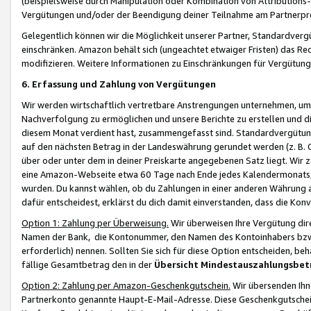
(beispielsweise durch Manipulation oder Kombination von Attributions-
Vergütungen und/oder der Beendigung deiner Teilnahme am Partnerp
Gelegentlich können wir die Möglichkeit unserer Partner, Standardv
einschränken. Amazon behält sich (ungeachtet etwaiger Fristen) das Re
modifizieren. Weitere Informationen zu Einschränkungen für Vergütung
6. Erfassung und Zahlung von Vergütungen
Wir werden wirtschaftlich vertretbare Anstrengungen unternehmen, um 
Nachverfolgung zu ermöglichen und unsere Berichte zu erstellen und di
diesem Monat verdient hast, zusammengefasst sind. Standardvergütung
auf den nächsten Betrag in der Landeswährung gerundet werden (z. B. C
über oder unter dem in deiner Preiskarte angegebenen Satz liegt. Wir
eine Amazon-Webseite etwa 60 Tage nach Ende jedes Kalendermonats, i
wurden. Du kannst wählen, ob du Zahlungen in einer anderen Währung
dafür entscheidest, erklärst du dich damit einverstanden, dass die K
Option 1: Zahlung per Überweisung.
Wir überweisen Ihre Vergütung dir
Namen der Bank, die Kontonummer, den Namen des Kontoinhabers bzw. a
erforderlich) nennen. Sollten Sie sich für diese Option entscheiden, be
fällige Gesamtbetrag den in der
Übersicht Mindestauszahlungsbet
Option 2: Zahlung per Amazon-Geschenkgutschein.
Wir übersenden Ihne
Partnerkonto genannte Haupt-E-Mail-Adresse. Diese Geschenkgutschei