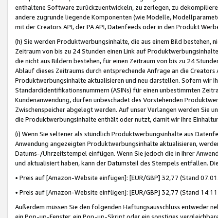
enthaltene Software zurückzuentwickeln, zu zerlegen, zu dekompilier
andere zugrunde liegende Komponenten (wie Modelle, Modellparameter
mit der Creators API, der PA API, Datenfeeds oder in den Produkt Werb
(h) Sie werden Produktwerbungsinhalte, die aus einem Bild bestehen, ni
Zeitraum von bis zu 24 Stunden einen Link auf Produktwerbungsinhalte
die nicht aus Bildern bestehen, für einen Zeitraum von bis zu 24 Stund
Ablauf dieses Zeitraums durch entsprechende Anfrage an die Creators 
Produktwerbungsinhalte aktualisieren und neu darstellen. Sofern wir Ih
Standardidentifikationsnummern (ASINs) für einen unbestimmten Zeitra
Kundenanwendung, dürfen unbeschadet des Vorstehenden Produktwerbu
Zwischenspeicher abgelegt werden. Auf unser Verlangen werden Sie un
die Produktwerbungsinhalte enthält oder nutzt, damit wir Ihre Einhalt
(i) Wenn Sie seltener als stündlich Produktwerbungsinhalte aus Datenfe
Anwendung angezeigten Produktwerbungsinhalte aktualisieren, werden 
Datums-/Uhrzeitstempel einfügen. Wenn Sie jedoch die in Ihrer Anwe
und aktualisiert haben, kann der Datumsteil des Stempels entfallen. Dies
• Preis auf [Amazon-Website einfügen]: [EUR/GBP] 32,77 (Stand 07.01.
• Preis auf [Amazon-Website einfügen]: [EUR/GBP] 32,77 (Stand 14:11 
Außerdem müssen Sie den folgenden Haftungsausschluss entweder neb
ein Pop-up-Fenster, ein Pop-up-Skript oder ein sonstiges vergleichba