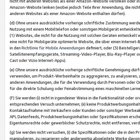
nicht mit anderen Websites als einer Amazon-Website verlinken oder i
Amazon-Website lenken (wobei jedoch Teile Ihrer Anwendung, die nich
anderen Websites als einer Amazon-Website enthalten dürfen).
(d) Ohne unsere ausdrückliche vorherige schriftliche Zustimmung werd
Nutzung mit einem Mobiltelefon oder sonstigen Mobilgerät entwickelt
(1) Websites, die nicht für die Nutzung mit solchen Geräten entwickelt
eine nicht für Mobilgeräte optimierte Website, die über einen Interne
in den
Richtlinie für Mobile Anwendungen
definiert, oder (3) Beistellge
Satellitenempfangsgeräte, Streaming-Video-Player, Blu-Ray-Player ode
Cast oder Vizio Internet-Apps).
(e) Ohne unsere ausdrückliche vorherige schriftliche Genehmigung dürfe
verwenden, um Produkt-Werbeinhalte zu aggregieren, zu analysieren, 
anderen Anwendungen, die für die Verwendung durch Personen oder Or
für die direkte Schulung oder Feinabstimmung eines maschinellen Lern
(f) Sie werden (i) nicht in irgendeiner Weise in die Funktionalität ode
entsprechenden Versuch unternehmen; (ii) keine Produktwerbungsinha
Kontaktaufnahme mit Verkäufern oder Kunden oder sonstiger Werbeaktiv
API, Datenfeeds, Produktwerbungsinhalten oder Spezifikationen erschei
Eigentumsrechte oder gewerblicher Schutzrechte, nicht entfernen, verd
(g) Sie werden nicht versuchen, (i) die Spezifikationen oder die in de
manipulieren, zu reparieren oder anderweitig abgeleitete Werke davon z