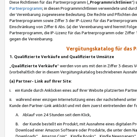
Diese Richtlinien für das Partnerprogramm („
Programmrichtlinien
“)
Partnerprogramm
; in diesen Programmrichtlinien verwendete und durch
der Vereinbarung zugewiesene Bedeutung. Die Rechte und Pflichten de
Partnerprogramm sowie Ziffer 3 der IP-Lizenz für das Partnerprogram
Einschränkung von Ziffer 6 Abs. (a) der Vereinbarung wird hiermit Fol
Partnerprogramm, die IP-Lizenz für das Partnerprogramm oder Ziffer 1
gegen die Vereinbarung.
Vergütungskatalog für das 
1. Qualifizierte Verkäufe und Qualifizierte Umsätze
„
Qualifizierte Verkäufe
“ werden von uns mit den in Ziffer 3 diese
(vorbehaltlich der in diesem Vergütungskatalog beschriebenen Ausnah
(a) Partner- Link auf Ihrer Site
:
i. ein Kunde durch Anklicken eines auf Ihrer Website platzierten Part
ii. während einer einzigen Internetsitzung eines der nachstehend unter (i)
Kunde den Partner-Link anklickt und mit dem zuerst eintretenden der f
A. Ablauf von 24 Stunden seit dem Klick,
B. der Kunde bestellt ein Produkt, mit Ausnahme eines digitalen P
Download einer Amazon Software oder Produkte, die unter dem N
Downloads“, „Amazon Coin“, „Kindle Books“, „Kindle Newspapers“, „