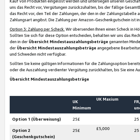
Kauf von Produkten eingelöst werden und unterliegen unseren Geschäf
uns das Recht vor, Vergütungen zurückzuhalten, bis der fällige Gesamt
das Recht vor, den Teil der Zahlungen, der den in der Zahlungstabelle 
Zahlungsart angibst. Die Zahlung per Amazon-Geschenkgutschein ist in
Option 3: Zahlung per Scheck.
Wir übersenden Ihnen einen Scheck in Höh
Sollten Sie sich für diese Option entscheiden, behalten wir uns das Rec
den in der
Übersicht Mindestauszahlungsbeträge
genannten Mindest
der
Übersicht Mindestauszahlungsbeträge
angegebene Bearbeitung
und Schweden nicht verfügbar.
Sollten Sie keine gültigen Informationen für die Zahlungsoption bereit
oder die Auszahlung verdienter Vergütung zurückhalten, bis Sie eine A
Übersicht Mindestauszahlungsbeträge
UK Maxium
UK
FR,
Minimum
un
Option 1 (Überweisung)
25£
25
£5,000
Option 2
25£
25
(Geschenkgutschein)