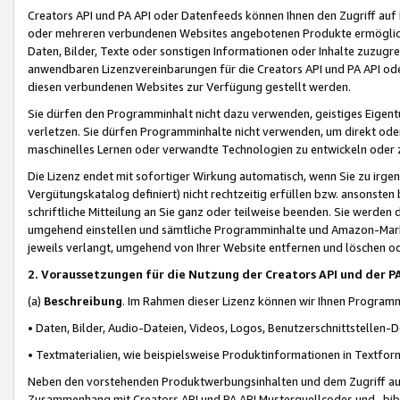
Creators API und PA API oder Datenfeeds können Ihnen den Zugriff auf D
oder mehreren verbundenen Websites angebotenen Produkte ermögliche
Daten, Bilder, Texte oder sonstigen Informationen oder Inhalte zuzugre
anwendbaren Lizenzvereinbarungen für die Creators API und PA API od
diesen verbundenen Websites zur Verfügung gestellt werden.
Sie dürfen den Programminhalt nicht dazu verwenden, geistiges Eigent
verletzen. Sie dürfen Programminhalte nicht verwenden, um direkt ode
maschinelles Lernen oder verwandte Technologien zu entwickeln oder zu
Die Lizenz endet mit sofortiger Wirkung automatisch, wenn Sie zu irg
Vergütungskatalog definiert) nicht rechtzeitig erfüllen bzw. ansonsten
schriftliche Mitteilung an Sie ganz oder teilweise beenden. Sie werden
umgehend einstellen und sämtliche Programminhalte und Amazon-Marke
jeweils verlangt, umgehend von Ihrer Website entfernen und löschen od
2. Voraussetzungen für die Nutzung der Creators API und der P
(a)
Beschreibung
. Im Rahmen dieser Lizenz können wir Ihnen Programmi
• Daten, Bilder, Audio-Dateien, Videos, Logos, Benutzerschnittstellen-
• Textmaterialien, wie beispielsweise Produktinformationen in Textfor
Neben den vorstehenden Produktwerbungsinhalten und dem Zugriff auf 
Zusammenhang mit Creators API und PA API Musterquellcodes und -bibli