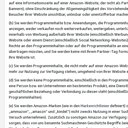
auf eine Informationsseite auf einer Amazon-Website, der nicht als Part
Bannern); ohne Einschränkung der Allgemeingültigkeit des Vorstehende
Besucher Ihrer Website unsichtbar, unlesbar oder unentzifferbar mache
(b) Sie werden Programminhalte bzw. Anwendungen, die Programminhalt
anzeigen, weder verkaufen noch weiterverkaufen, weitergeben, unterli
innerhalb von Werbung außerhalb Ihrer Website (einschließlich Werbun
Website oder einem Dienst (einschließlich Social Networking-Website
Rechte an den Programminhalten oder auf die Programminhalte an eine a
übertragen müssten, und Sie werden keine mit Ihrem Partner-Tag formati
Ihre Website ist.
(c) Sie werden Programminhalte, die nicht mehr auf einer Amazon-Websit
mehr zur Nutzung zur Verfügung stehen, umgehend von Ihrer Website e
(d) Sie werden keine Programminhalte, einschließlich in den Programmin
eine Person bzw. ein Unternehmen ein bestimmtes Produkt, eine Dienstle
geschäftlichen Beziehung oder Verbindung zu diesen steht (einschließli
Programminhalten).
(e) Sie werden Amazon-Marken (wie in den
Markenrichtlinien
definiert) 
„ammazon“, „amaozn“ und „kindel“) nicht zwecks Nutzung in einer Suc
Versuch unternehmen). Zusätzlich zu sonstigen Amazon zur Verfügung 
sorgen, dass von uns benannte Suchmaschinen Geschützte Begriffe (wie 