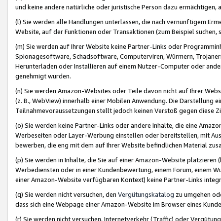
und keine andere natürliche oder juristische Person dazu ermächtigen, a
(l) Sie werden alle Handlungen unterlassen, die nach vernünftigem Erme
Website, auf der Funktionen oder Transaktionen (zum Beispiel suchen, s
(m) Sie werden auf Ihrer Website keine Partner-Links oder Programmin
Spionagesoftware, Schadsoftware, Computerviren, Würmern, Trojaner
Herunterladen oder Installieren auf einem Nutzer-Computer oder ande
genehmigt wurden.
(n) Sie werden Amazon-Websites oder Teile davon nicht auf Ihrer Websi
(z. B., WebView) innerhalb einer Mobilen Anwendung. Die Darstellung ein
Teilnahmevoraussetzungen stellt jedoch keinen Verstoß gegen diese Zif
(o) Sie werden keine Partner-Links oder andere Inhalte, die eine Am
Werbeseiten oder Layer-Werbung einstellen oder bereitstellen, mit Au
bewerben, die eng mit dem auf Ihrer Website befindlichen Material z
(p) Sie werden in Inhalte, die Sie auf einer Amazon-Website platzier
Werbediensten oder in einer Kundenbewertung, einem Forum, einem Wun
einer Amazon-Website verfügbaren Kontext) keine Partner-Links integr
(q) Sie werden nicht versuchen, den
Vergütungskatalog
zu umgehen oder
dass sich eine Webpage einer Amazon-Website im Browser eines Kunden 
(r) Sie werden nicht versuchen, Internetverkehr (Traffic) oder Vergü