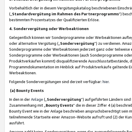
Vorbehaltlich der in diesem Vergütungskatalog beschriebenen Einschr
(„
Standardvergütung im Rahmen des Partnerprogramms
“) besc
bestimmten Prozentsatzes der Qualifizierten Erlöse.
4. Sondervergütung oder Werbeaktionen
Gelegentlich können wir Sonderprogramme oder Werbeaktionen auflegen,
oder alternative Vergütung („
Sondervergütung
”) zu verdienen. Amazo
Sonderprogramme oder Werbeaktionen jederzeit ganz oder teilweise einz
Sonderprogramme oder Werbeaktionen (auch Sonderprogramme oder We
Produktverkäufen kommt) disqualifizierende Ausschlusstatbestände, di
Programmdokumentation im Hinblick auf Produktverkäufe geltende E
Werbeaktionen.
Folgende Sondervergütungen sind derzeit verfügbar:
hier
.
(a) Bounty Events
In den in der
Anlage
(„
Sondervergütung
“) aufgeführten Ländern sind
Zusammenhang mit „
Bounty Events
“ die in dieser Ziffer 4 (a) besch
Bounty Event wie in der Anlage beschrieben anspruchsberechtigt sein mu
teilnehmende Startseite einer Amazon-Website aufruft und (2) der Kun
ausführt.
Amazon zahlt keine Sondervergütung, wenn das zugrundeliegende Boun