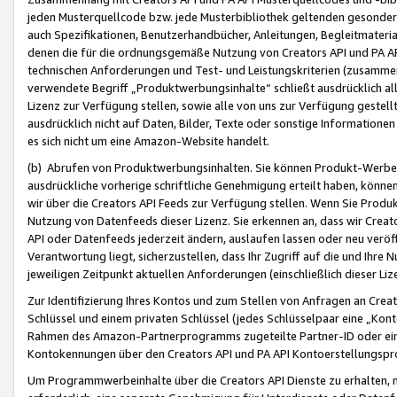
jeden Musterquellcode bzw. jede Musterbibliothek geltenden gesonder
auch Spezifikationen, Benutzerhandbücher, Anleitungen, Begleitmaterial
denen die für die ordnungsgemäße Nutzung von Creators API und PA A
technischen Anforderungen und Test- und Leistungskriterien (zusammen
verwendete Begriff „Produktwerbungsinhalte“ schließt ausdrücklich al
Lizenz zur Verfügung stellen, sowie alle von uns zur Verfügung gestel
ausdrücklich nicht auf Daten, Bilder, Texte oder sonstige Informatione
es sich nicht um eine Amazon-Website handelt.
(b) Abrufen von Produktwerbungsinhalten. Sie können Produkt-Werbein
ausdrückliche vorherige schriftliche Genehmigung erteilt haben, könn
wir über die Creators API Feeds zur Verfügung stellen. Wenn Sie Produk
Nutzung von Datenfeeds dieser Lizenz. Sie erkennen an, dass wir Creat
API oder Datenfeeds jederzeit ändern, auslaufen lassen oder neu veröffe
Verantwortung liegt, sicherzustellen, dass Ihr Zugriff auf die und Ihr
jeweiligen Zeitpunkt aktuellen Anforderungen (einschließlich dieser Liz
Zur Identifizierung Ihres Kontos und zum Stellen von Anfragen an Crea
Schlüssel und einem privaten Schlüssel (jedes Schlüsselpaar eine „Kon
Rahmen des Amazon-Partnerprogramms zugeteilte Partner-ID oder ein
Kontokennungen über den Creators API und PA API Kontoerstellungspro
Um Programmwerbeinhalte über die Creators API Dienste zu erhalten, m