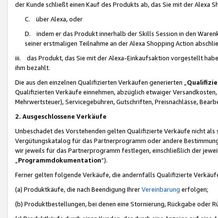
der Kunde schließt einen Kauf des Produkts ab, das Sie mit der Alexa 
C. über Alexa, oder
D. indem er das Produkt innerhalb der Skills Session in den Waren
seiner erstmaligen Teilnahme an der Alexa Shopping Action abschlie
iii. das Produkt, das Sie mit der Alexa-Einkaufsaktion vorgestellt ha
ihm bezahlt.
Die aus den einzelnen Qualifizierten Verkäufen generierten „
Qualifizi
Qualifizierten Verkäufe einnehmen, abzüglich etwaiger Versandkosten
Mehrwertsteuer), Servicegebühren, Gutschriften, Preisnachlässe, Bear
2. Ausgeschlossene Verkäufe
Unbeschadet des Vorstehenden gelten Qualifizierte Verkäufe nicht als
Vergütungskatalog für das Partnerprogramm oder andere Bestimmungen,
wir jeweils für das Partnerprogramm festlegen, einschließlich der jewe
„
Programmdokumentation
“).
Ferner gelten folgende Verkäufe, die andernfalls Qualifizierte Verkä
(a) Produktkäufe, die nach Beendigung Ihrer
Vereinbarung
erfolgen;
(b) Produktbestellungen, bei denen eine Stornierung, Rückgabe oder R