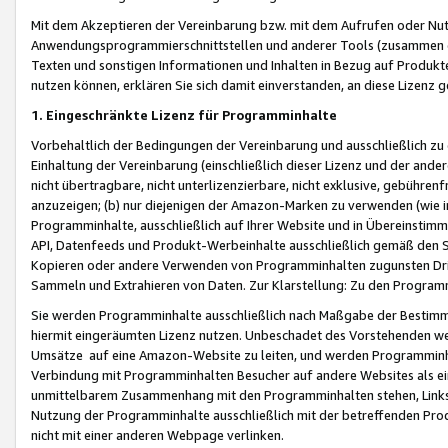
Mit dem Akzeptieren der Vereinbarung bzw. mit dem Aufrufen oder Nutz
Anwendungsprogrammierschnittstellen und anderer Tools (zusammen die
Texten und sonstigen Informationen und Inhalten in Bezug auf Produkte
nutzen können, erklären Sie sich damit einverstanden, an diese Lizenz 
1. Eingeschränkte Lizenz für Programminhalte
Vorbehaltlich der Bedingungen der Vereinbarung und ausschließlich z
Einhaltung der Vereinbarung (einschließlich dieser Lizenz und der ande
nicht übertragbare, nicht unterlizenzierbare, nicht exklusive, gebühren
anzuzeigen; (b) nur diejenigen der Amazon-Marken zu verwenden (wie in 
Programminhalte, ausschließlich auf Ihrer Website und in Übereinstimmu
API, Datenfeeds und Produkt-Werbeinhalte ausschließlich gemäß den Spe
Kopieren oder andere Verwenden von Programminhalten zugunsten Dri
Sammeln und Extrahieren von Daten. Zur Klarstellung: Zu den Program
Sie werden Programminhalte ausschließlich nach Maßgabe der Besti
hiermit eingeräumten Lizenz nutzen. Unbeschadet des Vorstehenden we
Umsätze auf eine Amazon-Website zu leiten, und werden Programminhal
Verbindung mit Programminhalten Besucher auf andere Websites als ein
unmittelbarem Zusammenhang mit den Programminhalten stehen, Links z
Nutzung der Programminhalte ausschließlich mit der betreffenden Pr
nicht mit einer anderen Webpage verlinken.