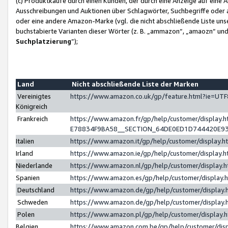
(c) Produktkäufe durch einen Kunden, der durch eine Anzeige auf eine 
Ausschreibungen und Auktionen über Schlagwörter, Suchbegriffe oder 
oder eine andere Amazon-Marke (vgl. die nicht abschließende Liste un
buchstabierte Varianten dieser Wörter (z. B. „ammazon“, „amaozn“ und „
Suchplatzierung
”);
Land
Nicht abschließende Liste der Marken
Vereinigtes
https://www.amazon.co.uk/gp/feature.html?ie=U
Königreich
Frankreich
https://www.amazon.fr/gp/help/customer/displa
E78834F9BA58__SECTION_64DE0ED1D744420E9
Italien
https://www.amazon.it/gp/help/customer/display
Irland
https://www.amazon.ie/gp/help/customer/displa
Niederlande
https://www.amazon.nl/gp/help/customer/display
Spanien
https://www.amazon.es/gp/help/customer/display
Deutschland
https://www.amazon.de/gp/help/customer/displa
Schweden
https://www.amazon.de/gp/help/customer/displa
Polen
https://www.amazon.pl/gp/help/customer/display
Belgien
https://www.amazon.com.be/gp/help/customer/d