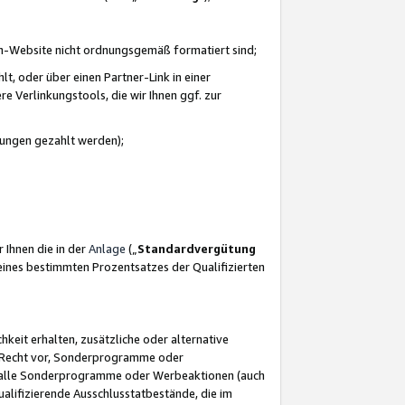
azon-Website nicht ordnungsgemäß formatiert sind;
, oder über einen Partner-Link in einer
e Verlinkungstools, die wir Ihnen ggf. zur
ütungen gezahlt werden);
 Ihnen die in der
Anlage
(„
Standardvergütung
ines bestimmten Prozentsatzes der Qualifizierten
eit erhalten, zusätzliche oder alternative
as Recht vor, Sonderprogramme oder
für alle Sonderprogramme oder Werbeaktionen (auch
lifizierende Ausschlusstatbestände, die im