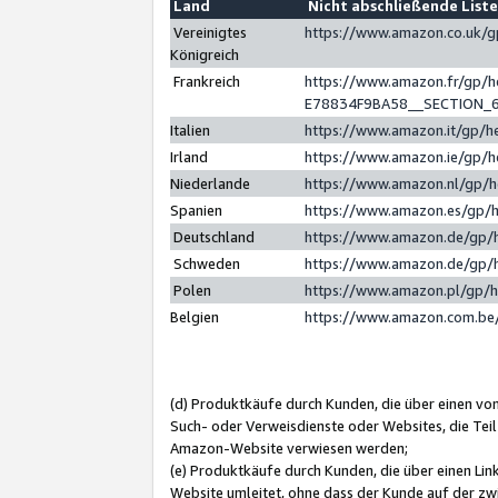
Land
Nicht abschließende List
Vereinigtes
https://www.amazon.co.uk/
Königreich
Frankreich
https://www.amazon.fr/gp/
E78834F9BA58__SECTION_
Italien
https://www.amazon.it/gp/h
Irland
https://www.amazon.ie/gp/
Niederlande
https://www.amazon.nl/gp/
Spanien
https://www.amazon.es/gp/
Deutschland
https://www.amazon.de/gp/
Schweden
https://www.amazon.de/gp/
Polen
https://www.amazon.pl/gp/
Belgien
https://www.amazon.com.be
(d) Produktkäufe durch Kunden, die über einen vo
Such- oder Verweisdienste oder Websites, die Teil
Amazon-Website verwiesen werden;
(e) Produktkäufe durch Kunden, die über einen Li
Website umleitet, ohne dass der Kunde auf der zw