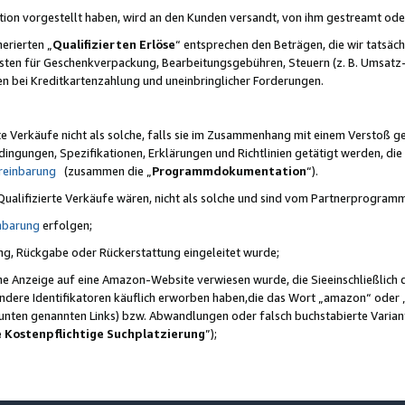
ktion vorgestellt haben, wird an den Kunden versandt, von ihm gestreamt od
erierten „
Qualifizierten Erlöse
“ entsprechen den Beträgen, die wir tatsäch
sten für Geschenkverpackung, Bearbeitungsgebühren, Steuern (z. B. Umsatz-
en bei Kreditkartenzahlung und uneinbringlicher Forderungen.
e Verkäufe nicht als solche, falls sie im Zusammenhang mit einem Verstoß 
ungen, Spezifikationen, Erklärungen und Richtlinien getätigt werden, die 
reinbarung
(zusammen die „
Programmdokumentation
“).
 Qualifizierte Verkäufe wären, nicht als solche und sind vom Partnerprogra
nbarung
erfolgen;
ung, Rückgabe oder Rückerstattung eingeleitet wurde;
ine Anzeige auf eine Amazon-Website verwiesen wurde, die Sieeinschließlich
ndere Identifikatoren käuflich erworben haben,die das Wort „amazon“ oder 
e unten genannten Links) bzw. Abwandlungen oder falsch buchstabierte Varia
e Kostenpflichtige Suchplatzierung
”);