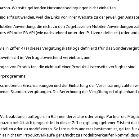
 Amazon-Website geltenden Nutzungsbedingungen nicht einhalten;
t und erfasst werden, weil die Links von Ihrer Website zu der jeweiligen Am
 Mobilen Anwendung, die nicht zu den Zugelassenen Mobilen Anwendungen zählt
s API oder PA API (wie nachstehend unter der IP-Lizenz definiert) oder ander
ie in Ziffer 4 (a) dieses Vergütungskatalogs definiert) (für das Sonderverg
weit nicht im Vertrag abweichend vereinbart, und
ngen von Produkten, die nicht auf einer Produkt-Listenseite verfügbar sind.
nerprogramms
eschriebenen Einschränkungen und der Einhaltung der
Vereinbarung
zahlen wir
ebenen Standardvergütungen. Die Berechnung der Vergütung erfolgt anhand e
beaktionen auflegen, im Rahmen derer alle oder einige Partner die Möglichk
Amazon behält sich (ungeachtet in dieser Ziffer ggf. angegebener Fristen) d
ustellen oder zu modifizieren. Sofern nichts anderes bestimmt ist, gelten 
s nicht um Produktverkäufe geht/nicht zu Produktverkäufen kommt) disqua