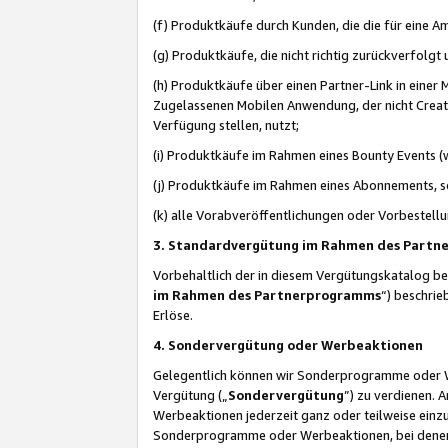
(f) Produktkäufe durch Kunden, die die für eine
(g) Produktkäufe, die nicht richtig zurückverfolg
(h) Produktkäufe über einen Partner-Link in einer
Zugelassenen Mobilen Anwendung, der nicht Creator
Verfügung stellen, nutzt;
(i) Produktkäufe im Rahmen eines Bounty Events (w
(j) Produktkäufe im Rahmen eines Abonnements, so
(k) alle Vorabveröffentlichungen oder Vorbestellu
3. Standardvergütung im Rahmen des Part
Vorbehaltlich der in diesem Vergütungskatalog b
im Rahmen des Partnerprogramms
“) beschri
Erlöse.
4. Sondervergütung oder Werbeaktionen
Gelegentlich können wir Sonderprogramme oder Wer
Vergütung („
Sondervergütung
”) zu verdienen. 
Werbeaktionen jederzeit ganz oder teilweise einz
Sonderprogramme oder Werbeaktionen, bei denen e