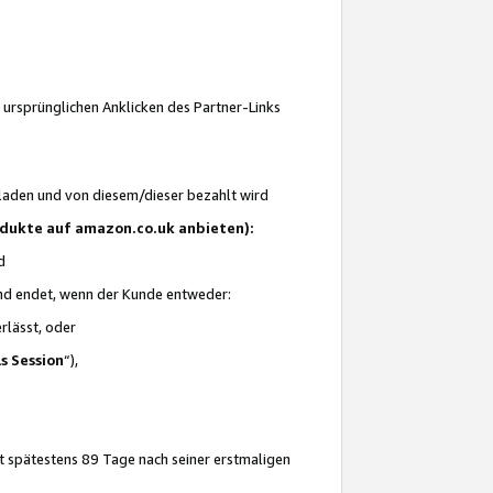
 ursprünglichen Anklicken des Partner-Links
laden und von diesem/dieser bezahlt wird
rodukte auf amazon.co.uk anbieten):
d
 und endet, wenn der Kunde entweder:
erlässt, oder
ls Session
“),
t spätestens 89 Tage nach seiner erstmaligen