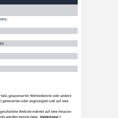
89F6-
280
ortale, gesponserter Werbedienste oder andere
“) generierten oder angezeigten Link auf eine
ngeschaltete Website indirekt auf eine Amazon-
ktiv werden müsste (eine „
Umleitung
“);