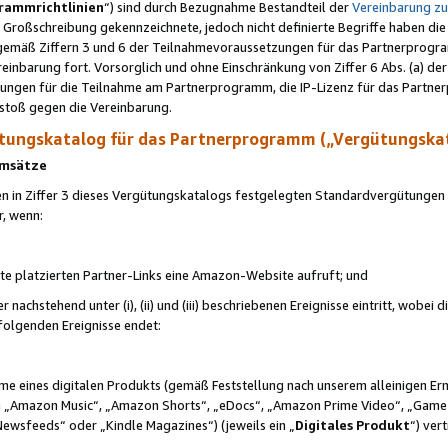
rammrichtlinien
“) sind durch Bezugnahme Bestandteil der
Vereinbarung z
Großschreibung gekennzeichnete, jedoch nicht definierte Begriffe haben die
 gemäß Ziffern 3 und 6 der Teilnahmevoraussetzungen für das Partnerprogram
nbarung fort. Vorsorglich und ohne Einschränkung von Ziffer 6 Abs. (a) der
ungen für die Teilnahme am Partnerprogramm, die IP-Lizenz für das Partner
rstoß gegen die Vereinbarung.
ungskatalog für das Partnerprogramm („Vergütungska
 Umsätze
n in Ziffer 3 dieses Vergütungskatalogs festgelegten Standardvergütungen v
r, wenn:
ite platzierten Partner-Links eine Amazon-Website aufruft; und
r nachstehend unter (i), (ii) und (iii) beschriebenen Ereignisse eintritt, wobe
 folgenden Ereignisse endet:
hme eines digitalen Produkts (gemäß Feststellung nach unserem alleinigen 
 „Amazon Music“, „Amazon Shorts“, „eDocs“, „Amazon Prime Video“, „Game
Newsfeeds“ oder „Kindle Magazines“) (jeweils ein „
Digitales Produkt
“) ver