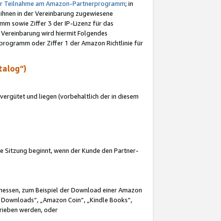
ur Teilnahme am Amazon-Partnerprogramm
; in
 ihnen in der Vereinbarung zugewiesene
m sowie Ziffer 3 der IP-Lizenz für das
 Vereinbarung wird hiermit Folgendes
programm oder Ziffer 1 der Amazon Richtlinie für
talog“)
ergütet und liegen (vorbehaltlich der in diesem
i die Sitzung beginnt, wenn der Kunde den Partner-
Ermessen, zum Beispiel der Download einer Amazon
 Downloads“, „Amazon Coin“, „Kindle Books“,
trieben werden, oder