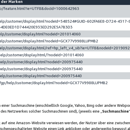
e der Marken
gp/feature.html?ie=UTF8&docId=1000642963
help/customer/display.html?nodeId=548524#GUID-602FA6E8-D724-4317-
64DE0ED1D744420E933ED292E5A7B3D3
elp/customer/display.html?nodeId=201014060
help/customer/display.html?nodeId=GCX77V9988LUPMB2
help/customer/display.html/ref=hp_left_v4_sib?ie=UTF8&nodeId=201909
help/customer/display.html/?nodeId=201014060
help/customer/display.html?nodeId=200975440
help/customer/display.html?nodeId=200975440
help/customer/display.html?nodeId=200975440
/gp/help/customer/display.html?nodeId=GCX77V9988LUPMB2
n einer Suchmaschine (einschließlich Google, Yahoo, Bing oder andere Webp
 des Netzwerkes solcher Suchmaschinen sind), (jeweils eine „
Suchmaschine
nk auf eine Amazon-Website verwiesen werden, der Nutzer über eine zwische
ischengeschalteten Website einen Link anklicken oder anderweitig bewusst a