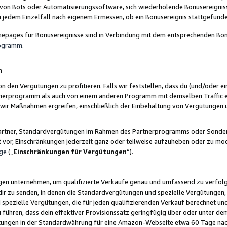
 von Bots oder Automatisierungssoftware, sich wiederholende Bonusereignisse
n jedem Einzelfall nach eigenem Ermessen, ob ein Bonusereignis stattgefund
epages für Bonusereignisse sind in Verbindung mit dem entsprechenden Bonu
rogramm
.
n
den Vergütungen zu profitieren. Falls wir feststellen, dass du (und/oder ein
erprogramm als auch von einem anderen Programm mit demselben Traffic ei
n wir Maßnahmen ergreifen, einschließlich der Einbehaltung von Vergütunge
r Partner, Standardvergütungen im Rahmen des Partnerprogramms oder Sonde
ht vor, Einschränkungen jederzeit ganz oder teilweise aufzuheben oder zu mod
ge
(„
Einschränkungen für Vergütungen
“).
ngen unternehmen, um qualifizierte Verkäufe genau und umfassend zu verfol
dir zu senden, in denen die Standardvergütungen und spezielle Vergütungen, 
pezielle Vergütungen, die für jeden qualifizierenden Verkauf berechnet un
 führen, dass dein effektiver Provisionssatz geringfügig über oder unter dem
ungen in der Standardwährung für eine Amazon-Webseite etwa 60 Tage nach