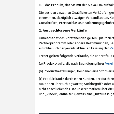
iii. das Produkt, das Sie mit der Alexa-Einkaufsa
Die aus den einzelnen Qualifizierten Verkäufen gen
einnehmen, abzüglich etwaiger Versandkosten, Ko
Gutschriften, Preisnachlässe, Bearbeitungsgebühr
2. Ausgeschlossene Verkäufe
Unbeschadet des Vorstehenden gelten Qualifiziert
Partnerprogramm oder andere Bestimmungen, Beding
einschließlich der jeweils aktuellen Fassung der
Ve
Ferner gelten folgende Verkäufe, die andernfalls
(a) Produktkäufe, die nach Beendigung Ihrer
Verei
(b) Produktbestellungen, bei denen eine Stornier
(c) Produktkäufe durch einen Kunden, der durch e
Auktionen über Schlagwörter, Suchbegriffe oder a
nicht abschließende Liste unserer Marken über di
und „kindel“) enthalten (jeweils eine „
Unzulässig