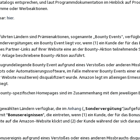
skatalogs entsprechen, und laut Programmdokumentation im Hinblick auf Pr
amme oder Werbeaktionen.
bar:
hier
.
führten Ländern sind Prämienaktionen, sogenannte „Bounty Events“, verfügb
Sondervergütungen; ein Bounty Event liegt vor, wenn (1) ein Kunde der für da
nes Partner-Links auf Ihrer Website eine an der Bounty-Aktion teilnehmende 
er Anlage beschriebene Bounty-Aktion ausführt.
ugrundeliegende Bounty Event aufgrund eines Verstoßes oder anderen Miss
ots oder Automatisierungssoftware, im Falle mehrerer Bounty Events einer e
r Website resultieren) disqualifiziert wurde. Amazon legt im alleinigen Ermess
iegt.
n Bounty-spezifischen Homepages sind im Zusammenhang mit dem jeweiligen
sgewählten Ländern verfügbar, die im
Anhang
(„
Sondervergütung
“)aufgefüh
it "
Bonusereignissen
", die eintreten, wenn (1) ein Kunde, der für das Bon
bsite auf die Amazon-Website klickt und (2) der Kunde während der sich dar
usereignis aufgrund eines Verstoßes oder eines anderen Missbrauchs disqua