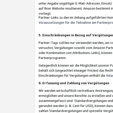
unter Angabe ungültiger E-Mail-Adressen, Einsatz
auf Ihrer Website resultieren). Amazon bestimmt i
vorliegt.
Partner-Links zu den im Anhang aufgeführten Hom
Voraussetzungen für die Teilnahme am Partnerp
5. Einschränkungen in Bezug auf Vergütunge
Partner-Tags sollten nur verwendet werden, um von 
versuchst, Vergütungen sowohl vom Amazon Partn
oder Kombination von Attributions-Links), könne
Partnerprogramm.
Gelegentlich können wir die Möglichkeit unsere
behält sich (ungeachtet etwaiger Fristen) das Rec
Einschränkungen für Vergütungen enthält die
Anla
6. Erfassung und Zahlung von Vergütungen
Wir werden wirtschaftlich vertretbare Anstrengu
ermöglichen und unsere Berichte zu erstellen und 
zusammengefasst sind. Standardvergütungen und s
gerundet werden (z. B. Cent für USD), können dazu
zahlen Standardvergütungen und spezielle Vergüt