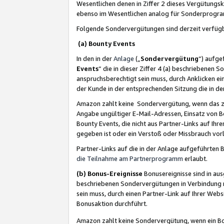
Wesentlichen denen in Ziffer 2 dieses Vergütung
ebenso im Wesentlichen analog für Sonderprogr
Folgende Sondervergütungen sind derzeit verfüg
(a) Bounty Events
In den in der
Anlage
(„
Sondervergütung
“) aufge
Events
“ die in dieser Ziffer 4 (a) beschriebenen 
anspruchsberechtigt sein muss, durch Anklicken ei
der Kunde in der entsprechenden Sitzung die in d
Amazon zahlt keine Sondervergütung, wenn das z
Angabe ungültiger E-Mail-Adressen, Einsatz von B
Bounty Events, die nicht aus Partner-Links auf Ihre
gegeben ist oder ein Verstoß oder Missbrauch vorl
Partner-Links auf die in der Anlage aufgeführte
die Teilnahme am Partnerprogramm
erlaubt.
(b) Bonus-Ereignisse
Bonusereignisse sind in au
beschriebenen Sondervergütungen in Verbindung m
sein muss, durch einen Partner-Link auf Ihrer We
Bonusaktion durchführt.
Amazon zahlt keine Sondervergütung, wenn ein Bon