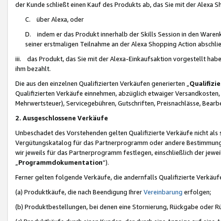
der Kunde schließt einen Kauf des Produkts ab, das Sie mit der Alexa 
C. über Alexa, oder
D. indem er das Produkt innerhalb der Skills Session in den Waren
seiner erstmaligen Teilnahme an der Alexa Shopping Action abschlie
iii. das Produkt, das Sie mit der Alexa-Einkaufsaktion vorgestellt ha
ihm bezahlt.
Die aus den einzelnen Qualifizierten Verkäufen generierten „
Qualifizi
Qualifizierten Verkäufe einnehmen, abzüglich etwaiger Versandkosten
Mehrwertsteuer), Servicegebühren, Gutschriften, Preisnachlässe, Bear
2. Ausgeschlossene Verkäufe
Unbeschadet des Vorstehenden gelten Qualifizierte Verkäufe nicht als
Vergütungskatalog für das Partnerprogramm oder andere Bestimmungen,
wir jeweils für das Partnerprogramm festlegen, einschließlich der jewe
„
Programmdokumentation
“).
Ferner gelten folgende Verkäufe, die andernfalls Qualifizierte Verkä
(a) Produktkäufe, die nach Beendigung Ihrer
Vereinbarung
erfolgen;
(b) Produktbestellungen, bei denen eine Stornierung, Rückgabe oder R