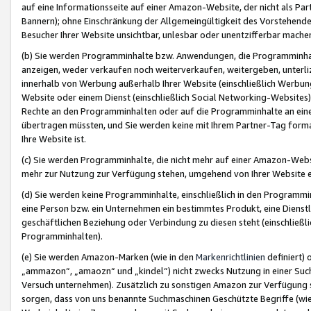
auf eine Informationsseite auf einer Amazon-Website, der nicht als Part
Bannern); ohne Einschränkung der Allgemeingültigkeit des Vorstehende
Besucher Ihrer Website unsichtbar, unlesbar oder unentzifferbar mache
(b) Sie werden Programminhalte bzw. Anwendungen, die Programminhalt
anzeigen, weder verkaufen noch weiterverkaufen, weitergeben, unterli
innerhalb von Werbung außerhalb Ihrer Website (einschließlich Werbun
Website oder einem Dienst (einschließlich Social Networking-Website
Rechte an den Programminhalten oder auf die Programminhalte an eine a
übertragen müssten, und Sie werden keine mit Ihrem Partner-Tag formati
Ihre Website ist.
(c) Sie werden Programminhalte, die nicht mehr auf einer Amazon-Websit
mehr zur Nutzung zur Verfügung stehen, umgehend von Ihrer Website e
(d) Sie werden keine Programminhalte, einschließlich in den Programmin
eine Person bzw. ein Unternehmen ein bestimmtes Produkt, eine Dienstle
geschäftlichen Beziehung oder Verbindung zu diesen steht (einschließli
Programminhalten).
(e) Sie werden Amazon-Marken (wie in den
Markenrichtlinien
definiert) 
„ammazon“, „amaozn“ und „kindel“) nicht zwecks Nutzung in einer Suc
Versuch unternehmen). Zusätzlich zu sonstigen Amazon zur Verfügung 
sorgen, dass von uns benannte Suchmaschinen Geschützte Begriffe (wie 