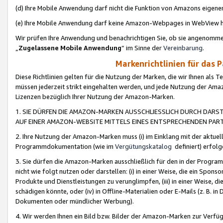
(d) Ihre Mobile Anwendung darf nicht die Funktion von Amazons eige
(e) Ihre Mobile Anwendung darf keine Amazon-Webpages in WebView 
Wir prüfen Ihre Anwendung und benachrichtigen Sie, ob sie angenomm
„
Zugelassene Mobile Anwendung
“ im Sinne der
Vereinbarung
.
Markenrichtlinien für das 
Diese Richtlinien gelten für die Nutzung der Marken, die wir Ihnen als 
müssen jederzeit strikt eingehalten werden, und jede Nutzung der Ama
Lizenzen bezüglich Ihrer Nutzung der Amazon-Marken.
1. SIE DÜRFEN DIE AMAZON-MARKEN AUSSCHLIESSLICH DURCH DARS
AUF EINER AMAZON-WEBSITE MITTELS EINES ENTSPRECHENDEN PART
2. Ihre Nutzung der Amazon-Marken muss (i) im Einklang mit der aktuells
Programmdokumentation (wie im
Vergütungskatalog
definiert) erfolg
3. Sie dürfen die Amazon-Marken ausschließlich für den in der Progr
nicht wie folgt nutzen oder darstellen: (i) in einer Weise, die ein Spo
Produkte und Dienstleistungen zu verunglimpfen, (iii) in einer Weise
schädigen könnte, oder (iv) in Offline-Materialien oder E-Mails (z. B.
Dokumenten oder mündlicher Werbung).
4. Wir werden Ihnen ein Bild bzw. Bilder der Amazon-Marken zur Verfüg