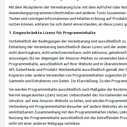
Mit dem Akzeptieren der Vereinbarung bzw. mit dem Aufrufen oder Nutz
Anwendungsprogrammierschnittstellen und anderer Tools (zusammen die
Texten und sonstigen Informationen und Inhalten in Bezug auf Produkte
nutzen können, erklären Sie sich damit einverstanden, an diese Lizenz 
1. Eingeschränkte Lizenz für Programminhalte
Vorbehaltlich der Bedingungen der Vereinbarung und ausschließlich z
Einhaltung der Vereinbarung (einschließlich dieser Lizenz und der ande
nicht übertragbare, nicht unterlizenzierbare, nicht exklusive, gebühren
anzuzeigen; (b) nur diejenigen der Amazon-Marken zu verwenden (wie in 
Programminhalte, ausschließlich auf Ihrer Website und in Übereinstimmu
API, Datenfeeds und Produkt-Werbeinhalte ausschließlich gemäß den Spe
Kopieren oder andere Verwenden von Programminhalten zugunsten Dri
Sammeln und Extrahieren von Daten. Zur Klarstellung: Zu den Program
Sie werden Programminhalte ausschließlich nach Maßgabe der Besti
hiermit eingeräumten Lizenz nutzen. Unbeschadet des Vorstehenden we
Umsätze auf eine Amazon-Website zu leiten, und werden Programminhal
Verbindung mit Programminhalten Besucher auf andere Websites als ein
unmittelbarem Zusammenhang mit den Programminhalten stehen, Links z
Nutzung der Programminhalte ausschließlich mit der betreffenden Pr
nicht mit einer anderen Webpage verlinken.