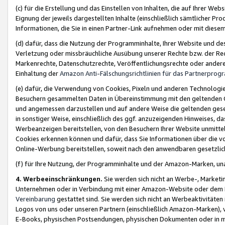
(c) für die Erstellung und das Einstellen von Inhalten, die auf Ihrer We
Eignung der jeweils dargestellten Inhalte (einschließlich sämtlicher 
Informationen, die Sie in einen Partner-Link aufnehmen oder mit diese
(d) dafür, dass die Nutzung der Programminhalte, Ihrer Website und des 
Verletzung oder missbräuchliche Ausübung unserer Rechte bzw. der Recht
Markenrechte, Datenschutzrechte, Veröffentlichungsrechte oder anderer
Einhaltung der
Amazon Anti-Fälschungsrichtlinien für das Partnerpro
(e) dafür, die Verwendung von Cookies, Pixeln und anderen Technologien
Besuchern gesammelten Daten in Übereinstimmung mit den geltenden Ge
und angemessen darzustellen und auf andere Weise die geltenden geset
in sonstiger Weise, einschließlich des ggf. anzuzeigenden Hinweises, d
Werbeanzeigen bereitstellen, von den Besuchern Ihrer Website unmitte
Cookies erkennen können und dafür, dass Sie Informationen über die v
Online-Werbung bereitstellen, soweit nach den anwendbaren gesetzlic
(f) für Ihre Nutzung, der Programminhalte und der Amazon-Marken, u
4. Werbeeinschränkungen.
Sie werden sich nicht an Werbe-, Market
Unternehmen oder in Verbindung mit einer Amazon-Website oder dem Pa
Vereinbarung
gestattet sind. Sie werden sich nicht an Werbeaktivitäten
Logos von uns oder unseren Partnern (einschließlich Amazon-Marken), 
E-Books, physischen Postsendungen, physischen Dokumenten oder in 