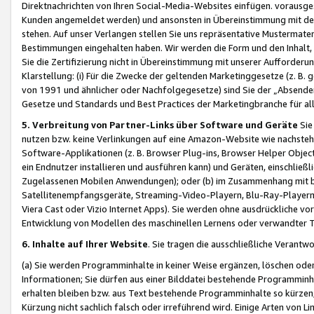
Direktnachrichten von Ihren Social-Media-Websites einfügen. vorausg
Kunden angemeldet werden) und ansonsten in Übereinstimmung mit der
stehen. Auf unser Verlangen stellen Sie uns repräsentative Mustermater
Bestimmungen eingehalten haben. Wir werden die Form und den Inhalt, di
Sie die Zertifizierung nicht in Übereinstimmung mit unserer Aufforderu
Klarstellung: (i) Für die Zwecke der geltenden Marketinggesetze (z. 
von 1991 und ähnlicher oder Nachfolgegesetze) sind Sie der „Absender“ j
Gesetze und Standards und Best Practices der Marketingbranche für 
5. Verbreitung von Partner-Links über Software und Geräte
Sie
nutzen bzw. keine Verlinkungen auf eine Amazon-Website wie nachsteh
Software-Applikationen (z. B. Browser Plug-ins, Browser Helper Objec
ein Endnutzer installieren und ausführen kann) und Geräten, einschlie
Zugelassenen Mobilen Anwendungen); oder (b) im Zusammenhang mit bzw.
Satellitenempfangsgeräte, Streaming-Video-Playern, Blu-Ray-Playern 
Viera Cast oder Vizio Internet Apps). Sie werden ohne ausdrückliche v
Entwicklung von Modellen des maschinellen Lernens oder verwandter 
6. Inhalte auf Ihrer Website
. Sie tragen die ausschließliche Verantwo
(a) Sie werden Programminhalte in keiner Weise ergänzen, löschen oder
Informationen; Sie dürfen aus einer Bilddatei bestehende Programminhal
erhalten bleiben bzw. aus Text bestehende Programminhalte so kürzen, 
Kürzung nicht sachlich falsch oder irreführend wird. Einige Arten von L