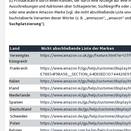
(c) Produktkäufe durch einen Kunden, der durch eine Anzeige auf eine 
Ausschreibungen und Auktionen über Schlagwörter, Suchbegriffe oder 
oder eine andere Amazon-Marke (vgl. die nicht abschließende Liste un
buchstabierte Varianten dieser Wörter (z. B. „ammazon“, „amaozn“ und „
Suchplatzierung
”);
Land
Nicht abschließende Liste der Marken
Vereinigtes
https://www.amazon.co.uk/gp/feature.html?ie=U
Königreich
Frankreich
https://www.amazon.fr/gp/help/customer/displa
E78834F9BA58__SECTION_64DE0ED1D744420E9
Italien
https://www.amazon.it/gp/help/customer/display
Irland
https://www.amazon.ie/gp/help/customer/displa
Niederlande
https://www.amazon.nl/gp/help/customer/display
Spanien
https://www.amazon.es/gp/help/customer/display
Deutschland
https://www.amazon.de/gp/help/customer/displa
Schweden
https://www.amazon.de/gp/help/customer/displa
Polen
https://www.amazon.pl/gp/help/customer/display
Belgien
https://www.amazon.com.be/gp/help/customer/d