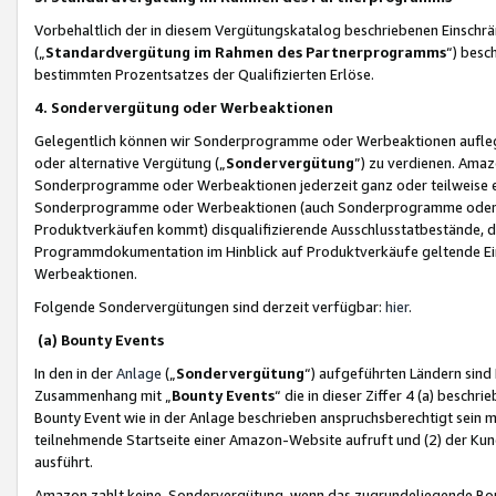
Vorbehaltlich der in diesem Vergütungskatalog beschriebenen Einschr
(„
Standardvergütung im Rahmen des Partnerprogramms
“) besc
bestimmten Prozentsatzes der Qualifizierten Erlöse.
4. Sondervergütung oder Werbeaktionen
Gelegentlich können wir Sonderprogramme oder Werbeaktionen auflegen,
oder alternative Vergütung („
Sondervergütung
”) zu verdienen. Amazo
Sonderprogramme oder Werbeaktionen jederzeit ganz oder teilweise einz
Sonderprogramme oder Werbeaktionen (auch Sonderprogramme oder We
Produktverkäufen kommt) disqualifizierende Ausschlusstatbestände, di
Programmdokumentation im Hinblick auf Produktverkäufe geltende E
Werbeaktionen.
Folgende Sondervergütungen sind derzeit verfügbar:
hier
.
(a) Bounty Events
In den in der
Anlage
(„
Sondervergütung
“) aufgeführten Ländern sind
Zusammenhang mit „
Bounty Events
“ die in dieser Ziffer 4 (a) besch
Bounty Event wie in der Anlage beschrieben anspruchsberechtigt sein mu
teilnehmende Startseite einer Amazon-Website aufruft und (2) der Kun
ausführt.
Amazon zahlt keine Sondervergütung, wenn das zugrundeliegende Boun