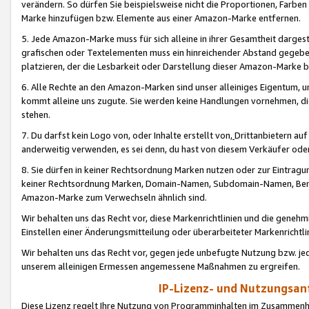
verändern. So dürfen Sie beispielsweise nicht die Proportionen, Farb
Marke hinzufügen bzw. Elemente aus einer Amazon-Marke entfernen.
5. Jede Amazon-Marke muss für sich alleine in ihrer Gesamtheit darge
grafischen oder Textelementen muss ein hinreichender Abstand gegebe
platzieren, der die Lesbarkeit oder Darstellung dieser Amazon-Marke b
6. Alle Rechte an den Amazon-Marken sind unser alleiniges Eigentum, 
kommt alleine uns zugute. Sie werden keine Handlungen vornehmen, 
stehen.
7. Du darfst kein Logo von, oder Inhalte erstellt von,
Drittanbietern au
anderweitig verwenden, es sei denn, du hast von diesem Verkäufer oder
8. Sie dürfen in keiner Rechtsordnung Marken nutzen oder zur Eintragu
keiner Rechtsordnung Marken, Domain-Namen, Subdomain-Namen, Benu
Amazon-Marke zum Verwechseln ähnlich sind.
Wir behalten uns das Recht vor, diese Markenrichtlinien und die gene
Einstellen einer Änderungsmitteilung oder überarbeiteter Markenricht
Wir behalten uns das Recht vor, gegen jede unbefugte Nutzung bzw. jede 
unserem alleinigen Ermessen angemessene Maßnahmen zu ergreifen.
IP-Lizenz- und Nutzungsan
Diese Lizenz regelt Ihre Nutzung von Programminhalten im Zusammen