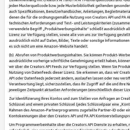
jeden Musterquellcode bzw. jede Musterbibliothek geltenden gesonder
auch Spezifikationen, Benutzerhandbücher, Anleitungen, Begleitmaterial
denen die für die ordnungsgemäße Nutzung von Creators API und PA A
technischen Anforderungen und Test- und Leistungskriterien (zusammen
verwendete Begriff „Produktwerbungsinhalte“ schließt ausdrücklich al
Lizenz zur Verfügung stellen, sowie alle von uns zur Verfügung gestel
ausdrücklich nicht auf Daten, Bilder, Texte oder sonstige Informatione
es sich nicht um eine Amazon-Website handelt.
(b) Abrufen von Produktwerbungsinhalten. Sie können Produkt-Werbein
ausdrückliche vorherige schriftliche Genehmigung erteilt haben, könn
wir über die Creators API Feeds zur Verfügung stellen. Wenn Sie Produk
Nutzung von Datenfeeds dieser Lizenz. Sie erkennen an, dass wir Creat
API oder Datenfeeds jederzeit ändern, auslaufen lassen oder neu veröffe
Verantwortung liegt, sicherzustellen, dass Ihr Zugriff auf die und Ihr
jeweiligen Zeitpunkt aktuellen Anforderungen (einschließlich dieser Liz
Zur Identifizierung Ihres Kontos und zum Stellen von Anfragen an Crea
Schlüssel und einem privaten Schlüssel (jedes Schlüsselpaar eine „Kon
Rahmen des Amazon-Partnerprogramms zugeteilte Partner-ID oder ein
Kontokennungen über den Creators API und PA API Kontoerstellungspro
Um Programmwerbeinhalte über die Creators API Dienste zu erhalten, m