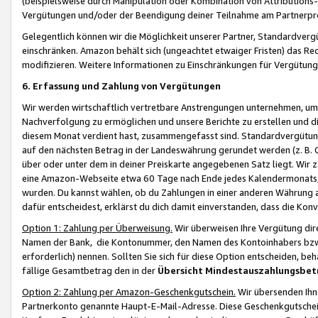
(beispielsweise durch Manipulation oder Kombination von Attributions-
Vergütungen und/oder der Beendigung deiner Teilnahme am Partnerp
Gelegentlich können wir die Möglichkeit unserer Partner, Standardv
einschränken. Amazon behält sich (ungeachtet etwaiger Fristen) das Re
modifizieren. Weitere Informationen zu Einschränkungen für Vergütung
6. Erfassung und Zahlung von Vergütungen
Wir werden wirtschaftlich vertretbare Anstrengungen unternehmen, um 
Nachverfolgung zu ermöglichen und unsere Berichte zu erstellen und di
diesem Monat verdient hast, zusammengefasst sind. Standardvergütung
auf den nächsten Betrag in der Landeswährung gerundet werden (z. B. C
über oder unter dem in deiner Preiskarte angegebenen Satz liegt. Wir
eine Amazon-Webseite etwa 60 Tage nach Ende jedes Kalendermonats, i
wurden. Du kannst wählen, ob du Zahlungen in einer anderen Währung
dafür entscheidest, erklärst du dich damit einverstanden, dass die K
Option 1: Zahlung per Überweisung.
Wir überweisen Ihre Vergütung dir
Namen der Bank, die Kontonummer, den Namen des Kontoinhabers bzw. a
erforderlich) nennen. Sollten Sie sich für diese Option entscheiden, be
fällige Gesamtbetrag den in der
Übersicht Mindestauszahlungsbet
Option 2: Zahlung per Amazon-Geschenkgutschein.
Wir übersenden Ihne
Partnerkonto genannte Haupt-E-Mail-Adresse. Diese Geschenkgutschei