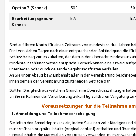
Option 3 (Scheck)
50£
50
Bearbeitungsgebühr
k.A.
k.A
Scheck
Sind auf Ihrem Konto für einen Zeitraum von mindestens drei Jahren kein
Frist von sieben Tagen nach einer entsprechenden Ankündigung die für
Schlussbetrag zurückzuhalten, der dem in der Übersicht Mindestausz
Mindestauszahlungsbetrag entspricht. Ferner können eine etwaig aufg
unterliegen oder durch geltende Verjährungsfristen verfallen.
An Sie unter Abzug bzw. Einbehalt aller in der Vereinbarung beschrieb
Ihnen gemäß der Vereinbarung zustehenden Beträge dar.
Sollten Sie, gleich aus welchem Grund, eine Überschusszahlung erhalte
an Sie im Rahmen der Vereinbarung zukünftig zahlbaren Vergütung zu 
Voraussetzungen für die Teilnahme a
1. Anmeldung und Teilnahmeberechtigung
Sie leiten den Anmeldeprozess ein, indem Sie einen vollständigen und 
muss/müssen originäre Inhalte (original content) enthalten und über d
Originalinhalte, die Materialien von Dritten verwenden, müssen wese