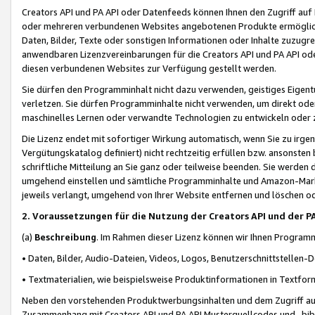
Creators API und PA API oder Datenfeeds können Ihnen den Zugriff auf D
oder mehreren verbundenen Websites angebotenen Produkte ermögliche
Daten, Bilder, Texte oder sonstigen Informationen oder Inhalte zuzugre
anwendbaren Lizenzvereinbarungen für die Creators API und PA API od
diesen verbundenen Websites zur Verfügung gestellt werden.
Sie dürfen den Programminhalt nicht dazu verwenden, geistiges Eigent
verletzen. Sie dürfen Programminhalte nicht verwenden, um direkt ode
maschinelles Lernen oder verwandte Technologien zu entwickeln oder zu
Die Lizenz endet mit sofortiger Wirkung automatisch, wenn Sie zu irg
Vergütungskatalog definiert) nicht rechtzeitig erfüllen bzw. ansonsten
schriftliche Mitteilung an Sie ganz oder teilweise beenden. Sie werden
umgehend einstellen und sämtliche Programminhalte und Amazon-Marke
jeweils verlangt, umgehend von Ihrer Website entfernen und löschen od
2. Voraussetzungen für die Nutzung der Creators API und der P
(a)
Beschreibung
. Im Rahmen dieser Lizenz können wir Ihnen Programmi
• Daten, Bilder, Audio-Dateien, Videos, Logos, Benutzerschnittstellen-
• Textmaterialien, wie beispielsweise Produktinformationen in Textfor
Neben den vorstehenden Produktwerbungsinhalten und dem Zugriff auf 
Zusammenhang mit Creators API und PA API Musterquellcodes und -bibli