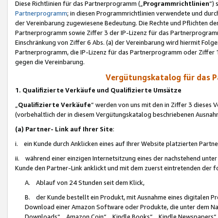
Diese Richtlinien für das Partnerprogramm („
Programmrichtlinien
“)
Partnerprogramm
; in diesen Programmrichtlinien verwendete und durch
der Vereinbarung zugewiesene Bedeutung. Die Rechte und Pflichten de
Partnerprogramm sowie Ziffer 3 der IP-Lizenz für das Partnerprogram
Einschränkung von Ziffer 6 Abs. (a) der Vereinbarung wird hiermit Fol
Partnerprogramm, die IP-Lizenz für das Partnerprogramm oder Ziffer 1
gegen die Vereinbarung.
Vergütungskatalog für das 
1. Qualifizierte Verkäufe und Qualifizierte Umsätze
„
Qualifizierte Verkäufe
“ werden von uns mit den in Ziffer 3 diese
(vorbehaltlich der in diesem Vergütungskatalog beschriebenen Ausnah
(a) Partner- Link auf Ihrer Site
:
i. ein Kunde durch Anklicken eines auf Ihrer Website platzierten Part
ii. während einer einzigen Internetsitzung eines der nachstehend unter (i)
Kunde den Partner-Link anklickt und mit dem zuerst eintretenden der f
A. Ablauf von 24 Stunden seit dem Klick,
B. der Kunde bestellt ein Produkt, mit Ausnahme eines digitalen P
Download einer Amazon Software oder Produkte, die unter dem N
Downloads“, „Amazon Coin“, „Kindle Books“, „Kindle Newspapers“, „