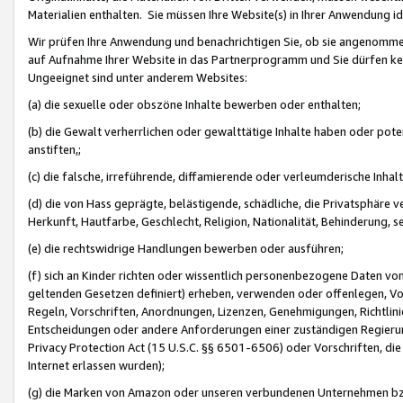
Materialien enthalten. Sie müssen Ihre Website(s) in Ihrer Anwendung ide
Wir prüfen Ihre Anwendung und benachrichtigen Sie, ob sie angenommen
auf Aufnahme Ihrer Website in das Partnerprogramm und Sie dürfen kei
Ungeeignet sind unter anderem Websites:
(a) die sexuelle oder obszöne Inhalte bewerben oder enthalten;
(b) die Gewalt verherrlichen oder gewalttätige Inhalte haben oder pot
anstiften,;
(c) die falsche, irreführende, diffamierende oder verleumderische Inha
(d) die von Hass geprägte, belästigende, schädliche, die Privatsphäre v
Herkunft, Hautfarbe, Geschlecht, Religion, Nationalität, Behinderung, 
(e) die rechtswidrige Handlungen bewerben oder ausführen;
(f) sich an Kinder richten oder wissentlich personenbezogene Daten vo
geltenden Gesetzen definiert) erheben, verwenden oder offenlegen, Vo
Regeln, Vorschriften, Anordnungen, Lizenzen, Genehmigungen, Richtlini
Entscheidungen oder andere Anforderungen einer zuständigen Regierung
Privacy Protection Act (15 U.S.C. §§ 6501-6506) oder Vorschriften, di
Internet erlassen wurden);
(g) die Marken von Amazon oder unseren verbundenen Unternehmen b