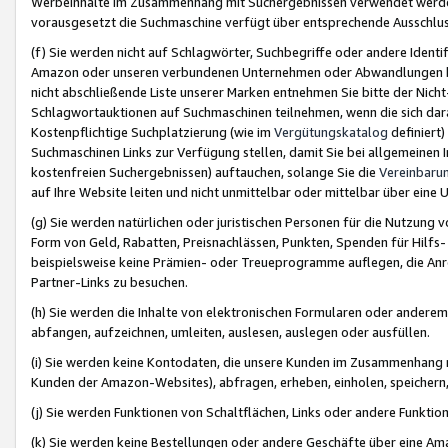
Werbeinhalte im Zusammenhang mit Suchergebnissen verwendet werden,
vorausgesetzt die Suchmaschine verfügt über entsprechende Ausschlu
(f) Sie werden nicht auf Schlagwörter, Suchbegriffe oder andere Ident
Amazon oder unseren verbundenen Unternehmen oder Abwandlungen bzw
nicht abschließende Liste unserer Marken entnehmen Sie bitte der Nich
Schlagwortauktionen auf Suchmaschinen teilnehmen, wenn die sich da
Kostenpflichtige Suchplatzierung (wie im
Vergütungskatalog
definiert
Suchmaschinen Links zur Verfügung stellen, damit Sie bei allgemeinen I
kostenfreien Suchergebnissen) auftauchen, solange Sie die
Vereinbaru
auf Ihre Website leiten und nicht unmittelbar oder mittelbar über eine
(g) Sie werden natürlichen oder juristischen Personen für die Nutzung 
Form von Geld, Rabatten, Preisnachlässen, Punkten, Spenden für Hilfs
beispielsweise keine Prämien- oder Treueprogramme auflegen, die Anrei
Partner-Links zu besuchen.
(h) Sie werden die Inhalte von elektronischen Formularen oder anderem M
abfangen, aufzeichnen, umleiten, auslesen, auslegen oder ausfüllen.
(i) Sie werden keine Kontodaten, die unsere Kunden im Zusammenhang 
Kunden der Amazon-Websites), abfragen, erheben, einholen, speichern,
(j) Sie werden Funktionen von Schaltflächen, Links oder andere Funkti
(k) Sie werden keine Bestellungen oder andere Geschäfte über eine Ama