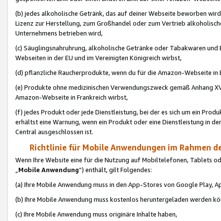
(b) jedes alkoholische Getränk, das auf deiner Webseite beworben wird
Lizenz zur Herstellung, zum Großhandel oder zum Vertrieb alkoholisch
Unternehmens betrieben wird,
(c) Säuglingsnahruhrung, alkoholische Getränke oder Tabakwaren und E
Webseiten in der EU und im Vereinigten Königreich wirbst,
(d) pflanzliche Raucherprodukte, wenn du für die Amazon-Webseite in B
(e) Produkte ohne medizinischen Verwendungszweck gemäß Anhang XVI 
Amazon-Webseite in Frankreich wirbst,
(f) jedes Produkt oder jede Dienstleistung, bei der es sich um ein Prod
erhältst eine Warnung, wenn ein Produkt oder eine Dienstleistung in de
Central ausgeschlossen ist.
Richtlinie für Mobile Anwendungen im Rahmen de
Wenn Ihre Website eine für die Nutzung auf Mobiltelefonen, Tablets 
„
Mobile Anwendung
“) enthält, gilt Folgendes:
(a) Ihre Mobile Anwendung muss in den App-Stores von Google Play, A
(b) Ihre Mobile Anwendung muss kostenlos heruntergeladen werden könn
(c) Ihre Mobile Anwendung muss originäre Inhalte haben,