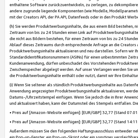
enthaltene Software zurückzuentwickeln, zu zerlegen, zu dekompilier
andere zugrunde liegende Komponenten (wie Modelle, Modellparameter
mit der Creators API, der PA API, Datenfeeds oder in den Produkt Werb
(h) Sie werden Produktwerbungsinhalte, die aus einem Bild bestehen, ni
Zeitraum von bis zu 24 Stunden einen Link auf Produktwerbungsinhalte
die nicht aus Bildern bestehen, für einen Zeitraum von bis zu 24 Stund
Ablauf dieses Zeitraums durch entsprechende Anfrage an die Creators 
Produktwerbungsinhalte aktualisieren und neu darstellen. Sofern wir Ih
Standardidentifikationsnummern (ASINs) für einen unbestimmten Zeitra
Kundenanwendung, dürfen unbeschadet des Vorstehenden Produktwerbu
Zwischenspeicher abgelegt werden. Auf unser Verlangen werden Sie un
die Produktwerbungsinhalte enthält oder nutzt, damit wir Ihre Einhalt
(i) Wenn Sie seltener als stündlich Produktwerbungsinhalte aus Datenfe
Anwendung angezeigten Produktwerbungsinhalte aktualisieren, werden 
Datums-/Uhrzeitstempel einfügen. Wenn Sie jedoch die in Ihrer Anwe
und aktualisiert haben, kann der Datumsteil des Stempels entfallen. Dies
• Preis auf [Amazon-Website einfügen]: [EUR/GBP] 32,77 (Stand 07.01.
• Preis auf [Amazon-Website einfügen]: [EUR/GBP] 32,77 (Stand 14:11 
Außerdem müssen Sie den folgenden Haftungsausschluss entweder neb
ein Pop-up-Fenster, ein Pop-up-Skript oder ein sonstiges vergleichba