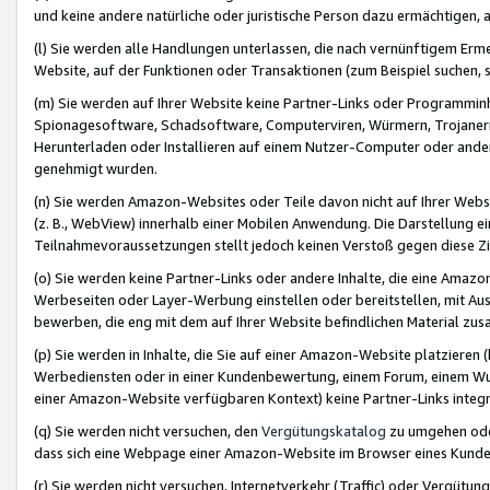
und keine andere natürliche oder juristische Person dazu ermächtigen, a
(l) Sie werden alle Handlungen unterlassen, die nach vernünftigem Erme
Website, auf der Funktionen oder Transaktionen (zum Beispiel suchen, s
(m) Sie werden auf Ihrer Website keine Partner-Links oder Programmin
Spionagesoftware, Schadsoftware, Computerviren, Würmern, Trojaner
Herunterladen oder Installieren auf einem Nutzer-Computer oder ande
genehmigt wurden.
(n) Sie werden Amazon-Websites oder Teile davon nicht auf Ihrer Websi
(z. B., WebView) innerhalb einer Mobilen Anwendung. Die Darstellung ein
Teilnahmevoraussetzungen stellt jedoch keinen Verstoß gegen diese Zif
(o) Sie werden keine Partner-Links oder andere Inhalte, die eine Am
Werbeseiten oder Layer-Werbung einstellen oder bereitstellen, mit Au
bewerben, die eng mit dem auf Ihrer Website befindlichen Material z
(p) Sie werden in Inhalte, die Sie auf einer Amazon-Website platzier
Werbediensten oder in einer Kundenbewertung, einem Forum, einem Wun
einer Amazon-Website verfügbaren Kontext) keine Partner-Links integr
(q) Sie werden nicht versuchen, den
Vergütungskatalog
zu umgehen oder
dass sich eine Webpage einer Amazon-Website im Browser eines Kunden 
(r) Sie werden nicht versuchen, Internetverkehr (Traffic) oder Vergü