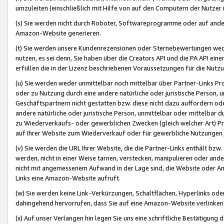
umzuleiten (einschließlich mit Hilfe von auf den Computern der Nutzer i
(s) Sie werden nicht durch Roboter, Softwareprogramme oder auf andere
Amazon-Website generieren.
(t) Sie werden unsere Kundenrezensionen oder Sternebewertungen wed
nutzen, es sei denn, Sie haben über die Creators API und die PA API e
erfüllen die in der Lizenz beschriebenen Voraussetzungen für die Nutzu
(u) Sie werden weder unmittelbar noch mittelbar über Partner-Links P
oder zu Nutzung durch eine andere natürliche oder juristische Person,
Geschäftspartnern nicht gestatten bzw. diese nicht dazu auffordern od
andere natürliche oder juristische Person, unmittelbar oder mittelbar
zu Wiederverkaufs- oder gewerblichen Zwecken (gleich welcher Art) 
auf Ihrer Website zum Wiederverkauf oder für gewerbliche Nutzungen 
(v) Sie werden die URL Ihrer Website, die die Partner-Links enthält b
werden, nicht in einer Weise tarnen, verstecken, manipulieren oder and
nicht mit angemessenem Aufwand in der Lage sind, die Website oder A
Links eine Amazon-Website aufruft.
(w) Sie werden keine Link-Verkürzungen, Schaltflächen, Hyperlinks ode
dahingehend hervorrufen, dass Sie auf eine Amazon-Website verlinken
(x) Auf unser Verlangen hin legen Sie uns eine schriftliche Bestätigung