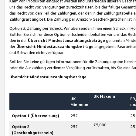
Kauf von Produkten eingelöst werden und unterliegen unseren Geschäf
uns das Recht vor, Vergütungen zurückzuhalten, bis der fällige Gesamt
das Recht vor, den Teil der Zahlungen, der den in der Zahlungstabelle 
Zahlungsart angibst. Die Zahlung per Amazon-Geschenkgutschein ist in
Option 3: Zahlung per Scheck.
Wir übersenden Ihnen einen Scheck in Höh
Sollten Sie sich für diese Option entscheiden, behalten wir uns das Rec
den in der
Übersicht Mindestauszahlungsbeträge
genannten Mindest
der
Übersicht Mindestauszahlungsbeträge
angegebene Bearbeitung
und Schweden nicht verfügbar.
Sollten Sie keine gültigen Informationen für die Zahlungsoption bereit
oder die Auszahlung verdienter Vergütung zurückhalten, bis Sie eine A
Übersicht Mindestauszahlungsbeträge
UK Maxium
UK
FR,
Minimum
un
Option 1 (Überweisung)
25£
25
£5,000
Option 2
25£
25
(Geschenkgutschein)