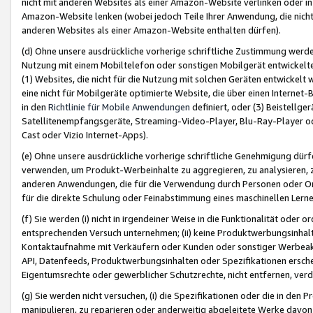
nicht mit anderen Websites als einer Amazon-Website verlinken oder i
Amazon-Website lenken (wobei jedoch Teile Ihrer Anwendung, die nich
anderen Websites als einer Amazon-Website enthalten dürfen).
(d) Ohne unsere ausdrückliche vorherige schriftliche Zustimmung werd
Nutzung mit einem Mobiltelefon oder sonstigen Mobilgerät entwickelt
(1) Websites, die nicht für die Nutzung mit solchen Geräten entwickelt
eine nicht für Mobilgeräte optimierte Website, die über einen Interne
in den
Richtlinie für Mobile Anwendungen
definiert, oder (3) Beistellge
Satellitenempfangsgeräte, Streaming-Video-Player, Blu-Ray-Player ode
Cast oder Vizio Internet-Apps).
(e) Ohne unsere ausdrückliche vorherige schriftliche Genehmigung dürfe
verwenden, um Produkt-Werbeinhalte zu aggregieren, zu analysieren, 
anderen Anwendungen, die für die Verwendung durch Personen oder Or
für die direkte Schulung oder Feinabstimmung eines maschinellen Lern
(f) Sie werden (i) nicht in irgendeiner Weise in die Funktionalität ode
entsprechenden Versuch unternehmen; (ii) keine Produktwerbungsinha
Kontaktaufnahme mit Verkäufern oder Kunden oder sonstiger Werbeaktiv
API, Datenfeeds, Produktwerbungsinhalten oder Spezifikationen erschei
Eigentumsrechte oder gewerblicher Schutzrechte, nicht entfernen, verd
(g) Sie werden nicht versuchen, (i) die Spezifikationen oder die in de
manipulieren, zu reparieren oder anderweitig abgeleitete Werke davon z