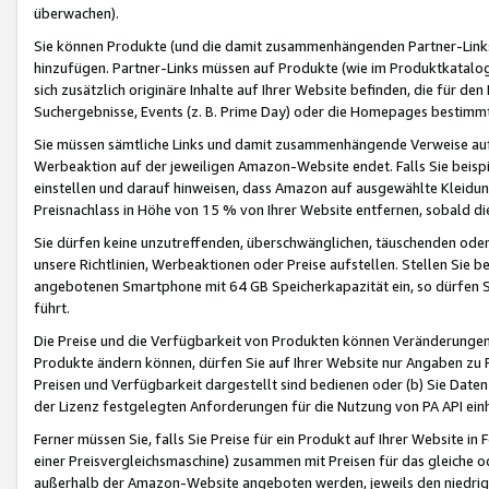
überwachen).
Sie können Produkte (und die damit zusammenhängenden Partner-Links)
hinzufügen. Partner-Links müssen auf Produkte (wie im Produktkatalog de
sich zusätzlich originäre Inhalte auf Ihrer Website befinden, die für 
Suchergebnisse, Events (z. B. Prime Day) oder die Homepages bestimmte
Sie müssen sämtliche Links und damit zusammenhängende Verweise auf z
Werbeaktion auf der jeweiligen Amazon-Website endet. Falls Sie beisp
einstellen und darauf hinweisen, dass Amazon auf ausgewählte Kleidun
Preisnachlass in Höhe von 15 % von Ihrer Website entfernen, sobald di
Sie dürfen keine unzutreffenden, überschwänglichen, täuschenden od
unsere Richtlinien, Werbeaktionen oder Preise aufstellen. Stellen Sie 
angebotenen Smartphone mit 64 GB Speicherkapazität ein, so dürfen S
führt.
Die Preise und die Verfügbarkeit von Produkten können Veränderungen 
Produkte ändern können, dürfen Sie auf Ihrer Website nur Angaben zu P
Preisen und Verfügbarkeit dargestellt sind bedienen oder (b) Sie Daten
der Lizenz festgelegten Anforderungen für die Nutzung von PA API einh
Ferner müssen Sie, falls Sie Preise für ein Produkt auf Ihrer Website in 
einer Preisvergleichsmaschine) zusammen mit Preisen für das gleiche o
außerhalb der Amazon-Website angeboten werden, jeweils den niedrigst