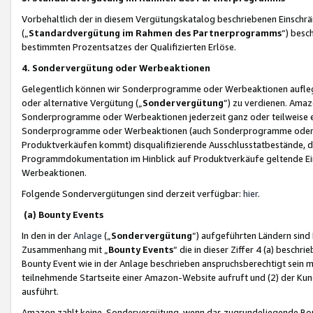
Vorbehaltlich der in diesem Vergütungskatalog beschriebenen Einschr
(„
Standardvergütung im Rahmen des Partnerprogramms
“) besc
bestimmten Prozentsatzes der Qualifizierten Erlöse.
4. Sondervergütung oder Werbeaktionen
Gelegentlich können wir Sonderprogramme oder Werbeaktionen auflegen,
oder alternative Vergütung („
Sondervergütung
”) zu verdienen. Amazo
Sonderprogramme oder Werbeaktionen jederzeit ganz oder teilweise einz
Sonderprogramme oder Werbeaktionen (auch Sonderprogramme oder We
Produktverkäufen kommt) disqualifizierende Ausschlusstatbestände, di
Programmdokumentation im Hinblick auf Produktverkäufe geltende E
Werbeaktionen.
Folgende Sondervergütungen sind derzeit verfügbar:
hier
.
(a) Bounty Events
In den in der
Anlage
(„
Sondervergütung
“) aufgeführten Ländern sind
Zusammenhang mit „
Bounty Events
“ die in dieser Ziffer 4 (a) besch
Bounty Event wie in der Anlage beschrieben anspruchsberechtigt sein mu
teilnehmende Startseite einer Amazon-Website aufruft und (2) der Kun
ausführt.
Amazon zahlt keine Sondervergütung, wenn das zugrundeliegende Boun