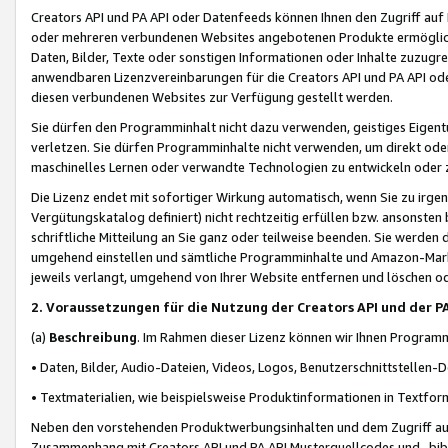
Creators API und PA API oder Datenfeeds können Ihnen den Zugriff auf D
oder mehreren verbundenen Websites angebotenen Produkte ermögliche
Daten, Bilder, Texte oder sonstigen Informationen oder Inhalte zuzugre
anwendbaren Lizenzvereinbarungen für die Creators API und PA API od
diesen verbundenen Websites zur Verfügung gestellt werden.
Sie dürfen den Programminhalt nicht dazu verwenden, geistiges Eigent
verletzen. Sie dürfen Programminhalte nicht verwenden, um direkt ode
maschinelles Lernen oder verwandte Technologien zu entwickeln oder zu
Die Lizenz endet mit sofortiger Wirkung automatisch, wenn Sie zu irg
Vergütungskatalog definiert) nicht rechtzeitig erfüllen bzw. ansonsten
schriftliche Mitteilung an Sie ganz oder teilweise beenden. Sie werden
umgehend einstellen und sämtliche Programminhalte und Amazon-Marke
jeweils verlangt, umgehend von Ihrer Website entfernen und löschen od
2. Voraussetzungen für die Nutzung der Creators API und der P
(a)
Beschreibung
. Im Rahmen dieser Lizenz können wir Ihnen Programmi
• Daten, Bilder, Audio-Dateien, Videos, Logos, Benutzerschnittstellen-
• Textmaterialien, wie beispielsweise Produktinformationen in Textfor
Neben den vorstehenden Produktwerbungsinhalten und dem Zugriff auf 
Zusammenhang mit Creators API und PA API Musterquellcodes und -bibli