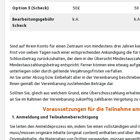
Option 3 (Scheck)
50£
50
Bearbeitungsgebühr
k.A.
k.A
Scheck
Sind auf Ihrem Konto für einen Zeitraum von mindestens drei Jahren kein
Frist von sieben Tagen nach einer entsprechenden Ankündigung die für
Schlussbetrag zurückzuhalten, der dem in der Übersicht Mindestausz
Mindestauszahlungsbetrag entspricht. Ferner können eine etwaig aufg
unterliegen oder durch geltende Verjährungsfristen verfallen.
An Sie unter Abzug bzw. Einbehalt aller in der Vereinbarung beschrieb
Ihnen gemäß der Vereinbarung zustehenden Beträge dar.
Sollten Sie, gleich aus welchem Grund, eine Überschusszahlung erhalte
an Sie im Rahmen der Vereinbarung zukünftig zahlbaren Vergütung zu 
Voraussetzungen für die Teilnahme a
1. Anmeldung und Teilnahmeberechtigung
Sie leiten den Anmeldeprozess ein, indem Sie einen vollständigen und 
muss/müssen originäre Inhalte (original content) enthalten und über d
Originalinhalte, die Materialien von Dritten verwenden, müssen wese