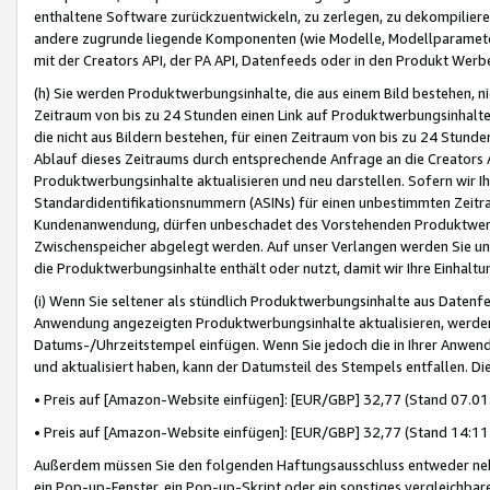
enthaltene Software zurückzuentwickeln, zu zerlegen, zu dekompilier
andere zugrunde liegende Komponenten (wie Modelle, Modellparameter
mit der Creators API, der PA API, Datenfeeds oder in den Produkt Werb
(h) Sie werden Produktwerbungsinhalte, die aus einem Bild bestehen, ni
Zeitraum von bis zu 24 Stunden einen Link auf Produktwerbungsinhalte
die nicht aus Bildern bestehen, für einen Zeitraum von bis zu 24 Stund
Ablauf dieses Zeitraums durch entsprechende Anfrage an die Creators 
Produktwerbungsinhalte aktualisieren und neu darstellen. Sofern wir Ih
Standardidentifikationsnummern (ASINs) für einen unbestimmten Zeitra
Kundenanwendung, dürfen unbeschadet des Vorstehenden Produktwerbu
Zwischenspeicher abgelegt werden. Auf unser Verlangen werden Sie un
die Produktwerbungsinhalte enthält oder nutzt, damit wir Ihre Einhalt
(i) Wenn Sie seltener als stündlich Produktwerbungsinhalte aus Datenfe
Anwendung angezeigten Produktwerbungsinhalte aktualisieren, werden 
Datums-/Uhrzeitstempel einfügen. Wenn Sie jedoch die in Ihrer Anwe
und aktualisiert haben, kann der Datumsteil des Stempels entfallen. Dies
• Preis auf [Amazon-Website einfügen]: [EUR/GBP] 32,77 (Stand 07.01.
• Preis auf [Amazon-Website einfügen]: [EUR/GBP] 32,77 (Stand 14:11 
Außerdem müssen Sie den folgenden Haftungsausschluss entweder neb
ein Pop-up-Fenster, ein Pop-up-Skript oder ein sonstiges vergleichba