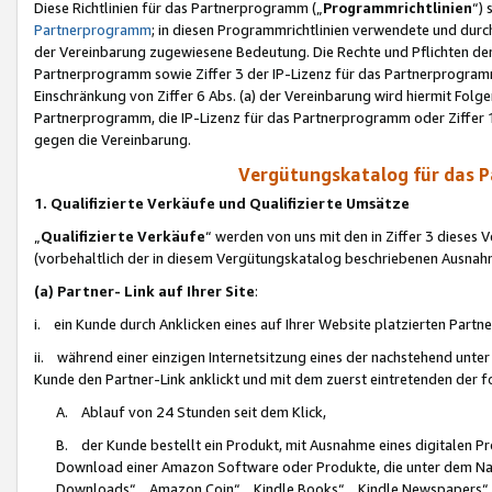
Diese Richtlinien für das Partnerprogramm („
Programmrichtlinien
“)
Partnerprogramm
; in diesen Programmrichtlinien verwendete und durch
der Vereinbarung zugewiesene Bedeutung. Die Rechte und Pflichten de
Partnerprogramm sowie Ziffer 3 der IP-Lizenz für das Partnerprogram
Einschränkung von Ziffer 6 Abs. (a) der Vereinbarung wird hiermit Fol
Partnerprogramm, die IP-Lizenz für das Partnerprogramm oder Ziffer 1
gegen die Vereinbarung.
Vergütungskatalog für das 
1. Qualifizierte Verkäufe und Qualifizierte Umsätze
„
Qualifizierte Verkäufe
“ werden von uns mit den in Ziffer 3 diese
(vorbehaltlich der in diesem Vergütungskatalog beschriebenen Ausnah
(a) Partner- Link auf Ihrer Site
:
i. ein Kunde durch Anklicken eines auf Ihrer Website platzierten Part
ii. während einer einzigen Internetsitzung eines der nachstehend unter (i)
Kunde den Partner-Link anklickt und mit dem zuerst eintretenden der f
A. Ablauf von 24 Stunden seit dem Klick,
B. der Kunde bestellt ein Produkt, mit Ausnahme eines digitalen P
Download einer Amazon Software oder Produkte, die unter dem N
Downloads“, „Amazon Coin“, „Kindle Books“, „Kindle Newspapers“, „