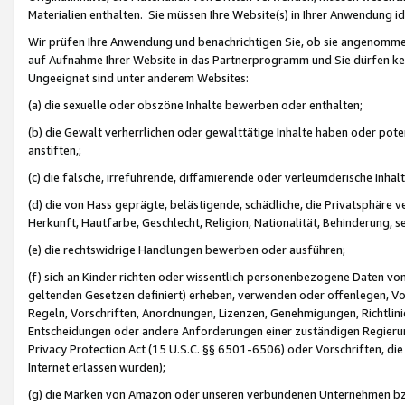
Materialien enthalten. Sie müssen Ihre Website(s) in Ihrer Anwendung ide
Wir prüfen Ihre Anwendung und benachrichtigen Sie, ob sie angenommen
auf Aufnahme Ihrer Website in das Partnerprogramm und Sie dürfen kei
Ungeeignet sind unter anderem Websites:
(a) die sexuelle oder obszöne Inhalte bewerben oder enthalten;
(b) die Gewalt verherrlichen oder gewalttätige Inhalte haben oder pot
anstiften,;
(c) die falsche, irreführende, diffamierende oder verleumderische Inha
(d) die von Hass geprägte, belästigende, schädliche, die Privatsphäre v
Herkunft, Hautfarbe, Geschlecht, Religion, Nationalität, Behinderung, 
(e) die rechtswidrige Handlungen bewerben oder ausführen;
(f) sich an Kinder richten oder wissentlich personenbezogene Daten vo
geltenden Gesetzen definiert) erheben, verwenden oder offenlegen, Vo
Regeln, Vorschriften, Anordnungen, Lizenzen, Genehmigungen, Richtlini
Entscheidungen oder andere Anforderungen einer zuständigen Regierung
Privacy Protection Act (15 U.S.C. §§ 6501-6506) oder Vorschriften, di
Internet erlassen wurden);
(g) die Marken von Amazon oder unseren verbundenen Unternehmen b