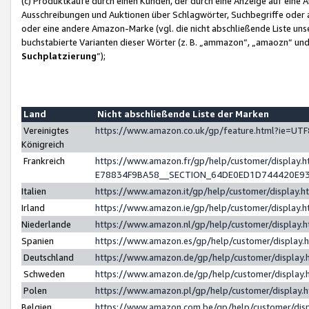
(c) Produktkäufe durch einen Kunden, der durch eine Anzeige auf eine 
Ausschreibungen und Auktionen über Schlagwörter, Suchbegriffe oder 
oder eine andere Amazon-Marke (vgl. die nicht abschließende Liste un
buchstabierte Varianten dieser Wörter (z. B. „ammazon“, „amaozn“ und „
Suchplatzierung
”);
Land
Nicht abschließende Liste der Marken
Vereinigtes
https://www.amazon.co.uk/gp/feature.html?ie=U
Königreich
Frankreich
https://www.amazon.fr/gp/help/customer/displa
E78834F9BA58__SECTION_64DE0ED1D744420E9
Italien
https://www.amazon.it/gp/help/customer/display
Irland
https://www.amazon.ie/gp/help/customer/displa
Niederlande
https://www.amazon.nl/gp/help/customer/display
Spanien
https://www.amazon.es/gp/help/customer/display
Deutschland
https://www.amazon.de/gp/help/customer/displa
Schweden
https://www.amazon.de/gp/help/customer/displa
Polen
https://www.amazon.pl/gp/help/customer/display
Belgien
https://www.amazon.com.be/gp/help/customer/d