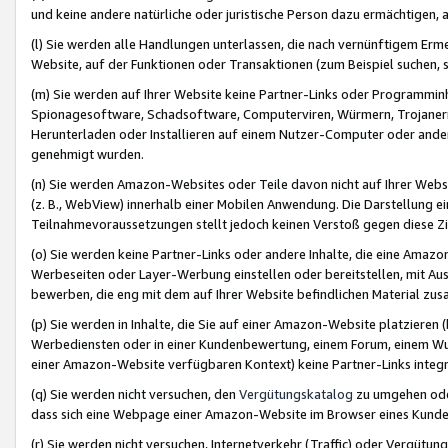
und keine andere natürliche oder juristische Person dazu ermächtigen, a
(l) Sie werden alle Handlungen unterlassen, die nach vernünftigem Erme
Website, auf der Funktionen oder Transaktionen (zum Beispiel suchen, s
(m) Sie werden auf Ihrer Website keine Partner-Links oder Programmin
Spionagesoftware, Schadsoftware, Computerviren, Würmern, Trojaner
Herunterladen oder Installieren auf einem Nutzer-Computer oder ande
genehmigt wurden.
(n) Sie werden Amazon-Websites oder Teile davon nicht auf Ihrer Websi
(z. B., WebView) innerhalb einer Mobilen Anwendung. Die Darstellung ein
Teilnahmevoraussetzungen stellt jedoch keinen Verstoß gegen diese Zif
(o) Sie werden keine Partner-Links oder andere Inhalte, die eine Am
Werbeseiten oder Layer-Werbung einstellen oder bereitstellen, mit Au
bewerben, die eng mit dem auf Ihrer Website befindlichen Material z
(p) Sie werden in Inhalte, die Sie auf einer Amazon-Website platzier
Werbediensten oder in einer Kundenbewertung, einem Forum, einem Wun
einer Amazon-Website verfügbaren Kontext) keine Partner-Links integr
(q) Sie werden nicht versuchen, den
Vergütungskatalog
zu umgehen oder
dass sich eine Webpage einer Amazon-Website im Browser eines Kunden 
(r) Sie werden nicht versuchen, Internetverkehr (Traffic) oder Vergü