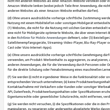
nicht mit anderen Websites als einer Amazon-Website verlinken oder i
Amazon-Website lenken (wobei jedoch Teile Ihrer Anwendung, die nich
anderen Websites als einer Amazon-Website enthalten dürfen).
(d) Ohne unsere ausdrückliche vorherige schriftliche Zustimmung werd
Nutzung mit einem Mobiltelefon oder sonstigen Mobilgerät entwickelt
(1) Websites, die nicht für die Nutzung mit solchen Geräten entwickelt
eine nicht für Mobilgeräte optimierte Website, die über einen Interne
in den
Richtlinie für Mobile Anwendungen
definiert, oder (3) Beistellge
Satellitenempfangsgeräte, Streaming-Video-Player, Blu-Ray-Player ode
Cast oder Vizio Internet-Apps).
(e) Ohne unsere ausdrückliche vorherige schriftliche Genehmigung dürfe
verwenden, um Produkt-Werbeinhalte zu aggregieren, zu analysieren, 
anderen Anwendungen, die für die Verwendung durch Personen oder Or
für die direkte Schulung oder Feinabstimmung eines maschinellen Lern
(f) Sie werden (i) nicht in irgendeiner Weise in die Funktionalität ode
entsprechenden Versuch unternehmen; (ii) keine Produktwerbungsinha
Kontaktaufnahme mit Verkäufern oder Kunden oder sonstiger Werbeaktiv
API, Datenfeeds, Produktwerbungsinhalten oder Spezifikationen erschei
Eigentumsrechte oder gewerblicher Schutzrechte, nicht entfernen, verd
(g) Sie werden nicht versuchen, (i) die Spezifikationen oder die in de
manipulieren, zu reparieren oder anderweitig abgeleitete Werke davon z