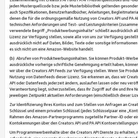
jeden Musterquellcode bzw. jede Musterbibliothek geltenden gesonder
auch Spezifikationen, Benutzerhandbücher, Anleitungen, Begleitmaterial
denen die für die ordnungsgemäße Nutzung von Creators API und PA A
technischen Anforderungen und Test- und Leistungskriterien (zusammen
verwendete Begriff „Produktwerbungsinhalte“ schließt ausdrücklich al
Lizenz zur Verfügung stellen, sowie alle von uns zur Verfügung gestel
ausdrücklich nicht auf Daten, Bilder, Texte oder sonstige Informatione
es sich nicht um eine Amazon-Website handelt.
(b) Abrufen von Produktwerbungsinhalten. Sie können Produkt-Werbein
ausdrückliche vorherige schriftliche Genehmigung erteilt haben, könn
wir über die Creators API Feeds zur Verfügung stellen. Wenn Sie Produk
Nutzung von Datenfeeds dieser Lizenz. Sie erkennen an, dass wir Creat
API oder Datenfeeds jederzeit ändern, auslaufen lassen oder neu veröffe
Verantwortung liegt, sicherzustellen, dass Ihr Zugriff auf die und Ihr
jeweiligen Zeitpunkt aktuellen Anforderungen (einschließlich dieser Liz
Zur Identifizierung Ihres Kontos und zum Stellen von Anfragen an Crea
Schlüssel und einem privaten Schlüssel (jedes Schlüsselpaar eine „Kon
Rahmen des Amazon-Partnerprogramms zugeteilte Partner-ID oder ein
Kontokennungen über den Creators API und PA API Kontoerstellungspro
Um Programmwerbeinhalte über die Creators API Dienste zu erhalten, m