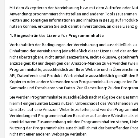
Mit dem Akzeptieren der Vereinbarung bzw. mit dem Aufrufen oder Nutz
Anwendungsprogrammierschnittstellen und anderer Tools (zusammen die
Texten und sonstigen Informationen und Inhalten in Bezug auf Produkte
nutzen können, erklären Sie sich damit einverstanden, an diese Lizenz 
1. Eingeschränkte Lizenz für Programminhalte
Vorbehaltlich der Bedingungen der Vereinbarung und ausschließlich z
Einhaltung der Vereinbarung (einschließlich dieser Lizenz und der ande
nicht übertragbare, nicht unterlizenzierbare, nicht exklusive, gebühren
anzuzeigen; (b) nur diejenigen der Amazon-Marken zu verwenden (wie in 
Programminhalte, ausschließlich auf Ihrer Website und in Übereinstimmu
API, Datenfeeds und Produkt-Werbeinhalte ausschließlich gemäß den Spe
Kopieren oder andere Verwenden von Programminhalten zugunsten Dri
Sammeln und Extrahieren von Daten. Zur Klarstellung: Zu den Program
Sie werden Programminhalte ausschließlich nach Maßgabe der Besti
hiermit eingeräumten Lizenz nutzen. Unbeschadet des Vorstehenden we
Umsätze auf eine Amazon-Website zu leiten, und werden Programminhal
Verbindung mit Programminhalten Besucher auf andere Websites als ein
unmittelbarem Zusammenhang mit den Programminhalten stehen, Links z
Nutzung der Programminhalte ausschließlich mit der betreffenden Pr
nicht mit einer anderen Webpage verlinken.