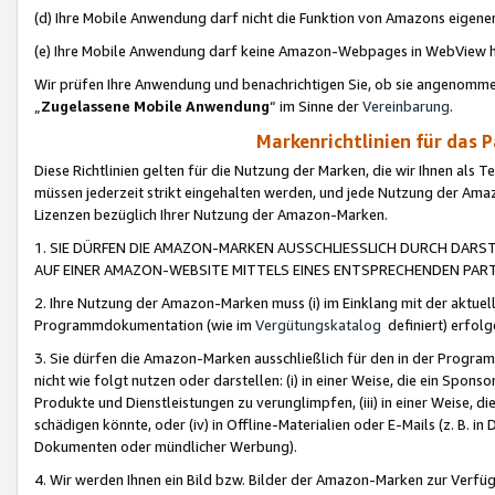
(d) Ihre Mobile Anwendung darf nicht die Funktion von Amazons eige
(e) Ihre Mobile Anwendung darf keine Amazon-Webpages in WebView 
Wir prüfen Ihre Anwendung und benachrichtigen Sie, ob sie angenomm
„
Zugelassene Mobile Anwendung
“ im Sinne der
Vereinbarung
.
Markenrichtlinien für das 
Diese Richtlinien gelten für die Nutzung der Marken, die wir Ihnen als 
müssen jederzeit strikt eingehalten werden, und jede Nutzung der Ama
Lizenzen bezüglich Ihrer Nutzung der Amazon-Marken.
1. SIE DÜRFEN DIE AMAZON-MARKEN AUSSCHLIESSLICH DURCH DARS
AUF EINER AMAZON-WEBSITE MITTELS EINES ENTSPRECHENDEN PART
2. Ihre Nutzung der Amazon-Marken muss (i) im Einklang mit der aktuells
Programmdokumentation (wie im
Vergütungskatalog
definiert) erfolg
3. Sie dürfen die Amazon-Marken ausschließlich für den in der Progr
nicht wie folgt nutzen oder darstellen: (i) in einer Weise, die ein Spo
Produkte und Dienstleistungen zu verunglimpfen, (iii) in einer Weise
schädigen könnte, oder (iv) in Offline-Materialien oder E-Mails (z. B.
Dokumenten oder mündlicher Werbung).
4. Wir werden Ihnen ein Bild bzw. Bilder der Amazon-Marken zur Verfüg