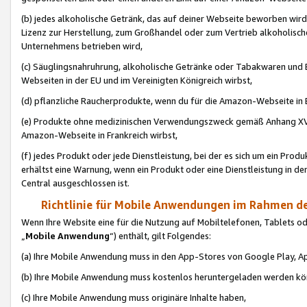
(b) jedes alkoholische Getränk, das auf deiner Webseite beworben wird
Lizenz zur Herstellung, zum Großhandel oder zum Vertrieb alkoholisch
Unternehmens betrieben wird,
(c) Säuglingsnahruhrung, alkoholische Getränke oder Tabakwaren und E
Webseiten in der EU und im Vereinigten Königreich wirbst,
(d) pflanzliche Raucherprodukte, wenn du für die Amazon-Webseite in B
(e) Produkte ohne medizinischen Verwendungszweck gemäß Anhang XVI 
Amazon-Webseite in Frankreich wirbst,
(f) jedes Produkt oder jede Dienstleistung, bei der es sich um ein Prod
erhältst eine Warnung, wenn ein Produkt oder eine Dienstleistung in de
Central ausgeschlossen ist.
Richtlinie für Mobile Anwendungen im Rahmen de
Wenn Ihre Website eine für die Nutzung auf Mobiltelefonen, Tablets 
„
Mobile Anwendung
“) enthält, gilt Folgendes:
(a) Ihre Mobile Anwendung muss in den App-Stores von Google Play, A
(b) Ihre Mobile Anwendung muss kostenlos heruntergeladen werden könn
(c) Ihre Mobile Anwendung muss originäre Inhalte haben,