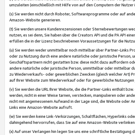
umzuleiten (einschließlich mit Hilfe von auf den Computern der Nutzer i
(s) Sie werden nicht durch Roboter, Softwareprogramme oder auf andere
Amazon-Website generieren.
(t) Sie werden unsere Kundenrezensionen oder Sternebewertungen wed
nutzen, es sei denn, Sie haben über die Creators API und die PA API e
erfüllen die in der Lizenz beschriebenen Voraussetzungen für die Nutzu
(u) Sie werden weder unmittelbar noch mittelbar über Partner-Links P
oder zu Nutzung durch eine andere natürliche oder juristische Person,
Geschäftspartnern nicht gestatten bzw. diese nicht dazu auffordern od
andere natürliche oder juristische Person, unmittelbar oder mittelbar
zu Wiederverkaufs- oder gewerblichen Zwecken (gleich welcher Art) 
auf Ihrer Website zum Wiederverkauf oder für gewerbliche Nutzungen 
(v) Sie werden die URL Ihrer Website, die die Partner-Links enthält b
werden, nicht in einer Weise tarnen, verstecken, manipulieren oder and
nicht mit angemessenem Aufwand in der Lage sind, die Website oder A
Links eine Amazon-Website aufruft.
(w) Sie werden keine Link-Verkürzungen, Schaltflächen, Hyperlinks ode
dahingehend hervorrufen, dass Sie auf eine Amazon-Website verlinken
(x) Auf unser Verlangen hin legen Sie uns eine schriftliche Bestätigung