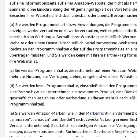
auf eine Informationsseite auf einer Amazon-Website, der nicht als Part
Bannern); ohne Einschränkung der Allgemeingültigkeit des Vorstehende
Besucher Ihrer Website unsichtbar, unlesbar oder unentzifferbar mache
(b) Sie werden Programminhalte bzw. Anwendungen, die Programminhalt
anzeigen, weder verkaufen noch weiterverkaufen, weitergeben, unterli
innerhalb von Werbung außerhalb Ihrer Website (einschließlich Werbun
Website oder einem Dienst (einschließlich Social Networking-Website
Rechte an den Programminhalten oder auf die Programminhalte an eine a
übertragen müssten, und Sie werden keine mit Ihrem Partner-Tag formati
Ihre Website ist.
(c) Sie werden Programminhalte, die nicht mehr auf einer Amazon-Websit
mehr zur Nutzung zur Verfügung stehen, umgehend von Ihrer Website e
(d) Sie werden keine Programminhalte, einschließlich in den Programmin
eine Person bzw. ein Unternehmen ein bestimmtes Produkt, eine Dienstle
geschäftlichen Beziehung oder Verbindung zu diesen steht (einschließli
Programminhalten).
(e) Sie werden Amazon-Marken (wie in den
Markenrichtlinien
definiert) 
„ammazon“, „amaozn“ und „kindel“) nicht zwecks Nutzung in einer Suc
Versuch unternehmen). Zusätzlich zu sonstigen Amazon zur Verfügung 
sorgen, dass von uns benannte Suchmaschinen Geschützte Begriffe (wie 