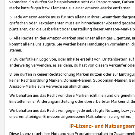
verändern. So dürfen Sie beispielsweise nicht die Proportionen, Farb
Marke hinzufügen bzw. Elemente aus einer Amazon-Marke entfernen.
5. Jede Amazon-Marke muss für sich alleine in ihrer Gesamtheit darge
grafischen oder Textelementen muss ein hinreichender Abstand gegebe
platzieren, der die Lesbarkeit oder Darstellung dieser Amazon-Marke b
6. Alle Rechte an den Amazon-Marken sind unser alleiniges Eigentum, 
kommt alleine uns zugute. Sie werden keine Handlungen vornehmen, 
stehen.
7. Du darfst kein Logo von, oder Inhalte erstellt von,
Drittanbietern au
anderweitig verwenden, es sei denn, du hast von diesem Verkäufer oder
8. Sie dürfen in keiner Rechtsordnung Marken nutzen oder zur Eintragu
keiner Rechtsordnung Marken, Domain-Namen, Subdomain-Namen, Benu
Amazon-Marke zum Verwechseln ähnlich sind.
Wir behalten uns das Recht vor, diese Markenrichtlinien und die gene
Einstellen einer Änderungsmitteilung oder überarbeiteter Markenricht
Wir behalten uns das Recht vor, gegen jede unbefugte Nutzung bzw. jede 
unserem alleinigen Ermessen angemessene Maßnahmen zu ergreifen.
IP-Lizenz- und Nutzungsan
Diese Lizenz regelt Ihre Nutzung von Programminhalten im Zusammen