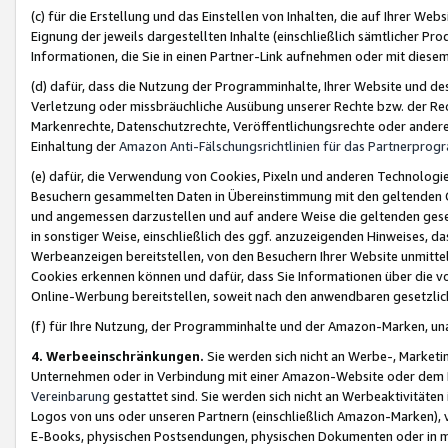
(c) für die Erstellung und das Einstellen von Inhalten, die auf Ihrer We
Eignung der jeweils dargestellten Inhalte (einschließlich sämtlicher 
Informationen, die Sie in einen Partner-Link aufnehmen oder mit diese
(d) dafür, dass die Nutzung der Programminhalte, Ihrer Website und des 
Verletzung oder missbräuchliche Ausübung unserer Rechte bzw. der Recht
Markenrechte, Datenschutzrechte, Veröffentlichungsrechte oder anderer
Einhaltung der
Amazon Anti-Fälschungsrichtlinien für das Partnerpro
(e) dafür, die Verwendung von Cookies, Pixeln und anderen Technologien
Besuchern gesammelten Daten in Übereinstimmung mit den geltenden Ge
und angemessen darzustellen und auf andere Weise die geltenden geset
in sonstiger Weise, einschließlich des ggf. anzuzeigenden Hinweises, d
Werbeanzeigen bereitstellen, von den Besuchern Ihrer Website unmitte
Cookies erkennen können und dafür, dass Sie Informationen über die v
Online-Werbung bereitstellen, soweit nach den anwendbaren gesetzlic
(f) für Ihre Nutzung, der Programminhalte und der Amazon-Marken, u
4. Werbeeinschränkungen.
Sie werden sich nicht an Werbe-, Market
Unternehmen oder in Verbindung mit einer Amazon-Website oder dem Pa
Vereinbarung
gestattet sind. Sie werden sich nicht an Werbeaktivitäten
Logos von uns oder unseren Partnern (einschließlich Amazon-Marken), 
E-Books, physischen Postsendungen, physischen Dokumenten oder in 