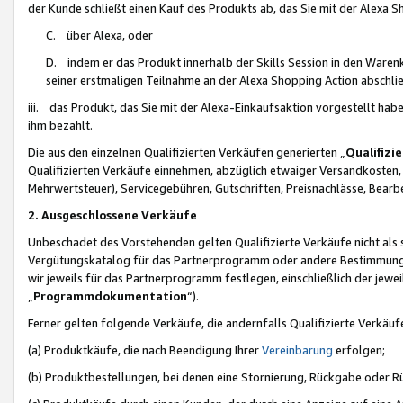
der Kunde schließt einen Kauf des Produkts ab, das Sie mit der Alexa 
C. über Alexa, oder
D. indem er das Produkt innerhalb der Skills Session in den Waren
seiner erstmaligen Teilnahme an der Alexa Shopping Action abschlie
iii. das Produkt, das Sie mit der Alexa-Einkaufsaktion vorgestellt ha
ihm bezahlt.
Die aus den einzelnen Qualifizierten Verkäufen generierten „
Qualifizi
Qualifizierten Verkäufe einnehmen, abzüglich etwaiger Versandkosten
Mehrwertsteuer), Servicegebühren, Gutschriften, Preisnachlässe, Bear
2. Ausgeschlossene Verkäufe
Unbeschadet des Vorstehenden gelten Qualifizierte Verkäufe nicht als
Vergütungskatalog für das Partnerprogramm oder andere Bestimmungen,
wir jeweils für das Partnerprogramm festlegen, einschließlich der jewe
„
Programmdokumentation
“).
Ferner gelten folgende Verkäufe, die andernfalls Qualifizierte Verkä
(a) Produktkäufe, die nach Beendigung Ihrer
Vereinbarung
erfolgen;
(b) Produktbestellungen, bei denen eine Stornierung, Rückgabe oder R