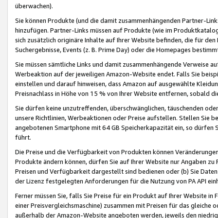
überwachen).
Sie können Produkte (und die damit zusammenhängenden Partner-Links)
hinzufügen. Partner-Links müssen auf Produkte (wie im Produktkatalog de
sich zusätzlich originäre Inhalte auf Ihrer Website befinden, die für 
Suchergebnisse, Events (z. B. Prime Day) oder die Homepages bestimmte
Sie müssen sämtliche Links und damit zusammenhängende Verweise auf z
Werbeaktion auf der jeweiligen Amazon-Website endet. Falls Sie beisp
einstellen und darauf hinweisen, dass Amazon auf ausgewählte Kleidun
Preisnachlass in Höhe von 15 % von Ihrer Website entfernen, sobald di
Sie dürfen keine unzutreffenden, überschwänglichen, täuschenden od
unsere Richtlinien, Werbeaktionen oder Preise aufstellen. Stellen Sie 
angebotenen Smartphone mit 64 GB Speicherkapazität ein, so dürfen S
führt.
Die Preise und die Verfügbarkeit von Produkten können Veränderungen 
Produkte ändern können, dürfen Sie auf Ihrer Website nur Angaben zu P
Preisen und Verfügbarkeit dargestellt sind bedienen oder (b) Sie Daten
der Lizenz festgelegten Anforderungen für die Nutzung von PA API einh
Ferner müssen Sie, falls Sie Preise für ein Produkt auf Ihrer Website in 
einer Preisvergleichsmaschine) zusammen mit Preisen für das gleiche o
außerhalb der Amazon-Website angeboten werden, jeweils den niedrigst