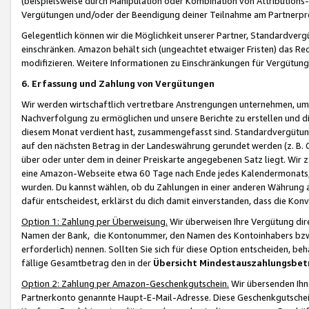
(beispielsweise durch Manipulation oder Kombination von Attributions-
Vergütungen und/oder der Beendigung deiner Teilnahme am Partnerp
Gelegentlich können wir die Möglichkeit unserer Partner, Standardv
einschränken. Amazon behält sich (ungeachtet etwaiger Fristen) das Re
modifizieren. Weitere Informationen zu Einschränkungen für Vergütung
6. Erfassung und Zahlung von Vergütungen
Wir werden wirtschaftlich vertretbare Anstrengungen unternehmen, um 
Nachverfolgung zu ermöglichen und unsere Berichte zu erstellen und di
diesem Monat verdient hast, zusammengefasst sind. Standardvergütung
auf den nächsten Betrag in der Landeswährung gerundet werden (z. B. C
über oder unter dem in deiner Preiskarte angegebenen Satz liegt. Wir
eine Amazon-Webseite etwa 60 Tage nach Ende jedes Kalendermonats, i
wurden. Du kannst wählen, ob du Zahlungen in einer anderen Währung
dafür entscheidest, erklärst du dich damit einverstanden, dass die K
Option 1: Zahlung per Überweisung.
Wir überweisen Ihre Vergütung dir
Namen der Bank, die Kontonummer, den Namen des Kontoinhabers bzw. a
erforderlich) nennen. Sollten Sie sich für diese Option entscheiden, be
fällige Gesamtbetrag den in der
Übersicht Mindestauszahlungsbet
Option 2: Zahlung per Amazon-Geschenkgutschein.
Wir übersenden Ihne
Partnerkonto genannte Haupt-E-Mail-Adresse. Diese Geschenkgutschei