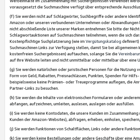
Werbeinhalte im Zusammenhang mit Suchergebnissen verwendet werden,
vorausgesetzt die Suchmaschine verfügt über entsprechende Ausschlu
(f) Sie werden nicht auf Schlagwörter, Suchbegriffe oder andere Ident
Amazon oder unseren verbundenen Unternehmen oder Abwandlungen bzw
nicht abschließende Liste unserer Marken entnehmen Sie bitte der Nich
Schlagwortauktionen auf Suchmaschinen teilnehmen, wenn die sich da
Kostenpflichtige Suchplatzierung (wie im
Vergütungskatalog
definiert
Suchmaschinen Links zur Verfügung stellen, damit Sie bei allgemeinen I
kostenfreien Suchergebnissen) auftauchen, solange Sie die
Vereinbaru
auf Ihre Website leiten und nicht unmittelbar oder mittelbar über eine
(g) Sie werden natürlichen oder juristischen Personen für die Nutzung 
Form von Geld, Rabatten, Preisnachlässen, Punkten, Spenden für Hilfs
beispielsweise keine Prämien- oder Treueprogramme auflegen, die Anrei
Partner-Links zu besuchen.
(h) Sie werden die Inhalte von elektronischen Formularen oder anderem M
abfangen, aufzeichnen, umleiten, auslesen, auslegen oder ausfüllen.
(i) Sie werden keine Kontodaten, die unsere Kunden im Zusammenhang 
Kunden der Amazon-Websites), abfragen, erheben, einholen, speichern,
(j) Sie werden Funktionen von Schaltflächen, Links oder andere Funkti
(k) Sie werden keine Bestellungen oder andere Geschäfte über eine Ama