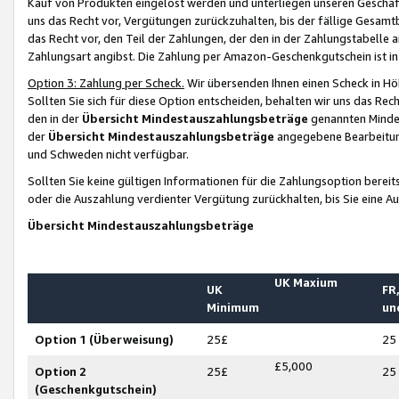
Kauf von Produkten eingelöst werden und unterliegen unseren Geschäf
uns das Recht vor, Vergütungen zurückzuhalten, bis der fällige Gesamt
das Recht vor, den Teil der Zahlungen, der den in der Zahlungstabelle 
Zahlungsart angibst. Die Zahlung per Amazon-Geschenkgutschein ist in
Option 3: Zahlung per Scheck.
Wir übersenden Ihnen einen Scheck in Höh
Sollten Sie sich für diese Option entscheiden, behalten wir uns das Rec
den in der
Übersicht Mindestauszahlungsbeträge
genannten Mindest
der
Übersicht Mindestauszahlungsbeträge
angegebene Bearbeitung
und Schweden nicht verfügbar.
Sollten Sie keine gültigen Informationen für die Zahlungsoption bereit
oder die Auszahlung verdienter Vergütung zurückhalten, bis Sie eine A
Übersicht Mindestauszahlungsbeträge
UK Maxium
UK
FR,
Minimum
un
Option 1 (Überweisung)
25£
25
£5,000
Option 2
25£
25
(Geschenkgutschein)