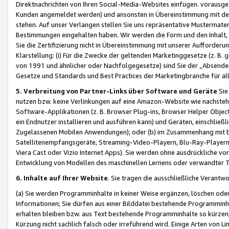
Direktnachrichten von Ihren Social-Media-Websites einfügen. vorausg
Kunden angemeldet werden) und ansonsten in Übereinstimmung mit der
stehen. Auf unser Verlangen stellen Sie uns repräsentative Mustermater
Bestimmungen eingehalten haben. Wir werden die Form und den Inhalt, di
Sie die Zertifizierung nicht in Übereinstimmung mit unserer Aufforderu
Klarstellung: (i) Für die Zwecke der geltenden Marketinggesetze (z. 
von 1991 und ähnlicher oder Nachfolgegesetze) sind Sie der „Absender“ j
Gesetze und Standards und Best Practices der Marketingbranche für 
5. Verbreitung von Partner-Links über Software und Geräte
Sie
nutzen bzw. keine Verlinkungen auf eine Amazon-Website wie nachsteh
Software-Applikationen (z. B. Browser Plug-ins, Browser Helper Objec
ein Endnutzer installieren und ausführen kann) und Geräten, einschlie
Zugelassenen Mobilen Anwendungen); oder (b) im Zusammenhang mit bzw.
Satellitenempfangsgeräte, Streaming-Video-Playern, Blu-Ray-Playern 
Viera Cast oder Vizio Internet Apps). Sie werden ohne ausdrückliche v
Entwicklung von Modellen des maschinellen Lernens oder verwandter 
6. Inhalte auf Ihrer Website
. Sie tragen die ausschließliche Verantwo
(a) Sie werden Programminhalte in keiner Weise ergänzen, löschen oder
Informationen; Sie dürfen aus einer Bilddatei bestehende Programminhal
erhalten bleiben bzw. aus Text bestehende Programminhalte so kürzen, 
Kürzung nicht sachlich falsch oder irreführend wird. Einige Arten von L