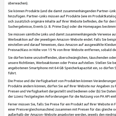
überwachen).
Sie können Produkte (und die damit zusammenhängenden Partner-Links)
hinzufügen. Partner-Links müssen auf Produkte (wie im Produktkatalog de
sich zusätzlich originäre Inhalte auf Ihrer Website befinden, die für 
Suchergebnisse, Events (z. B. Prime Day) oder die Homepages bestimmte
Sie müssen sämtliche Links und damit zusammenhängende Verweise auf z
Werbeaktion auf der jeweiligen Amazon-Website endet. Falls Sie beisp
einstellen und darauf hinweisen, dass Amazon auf ausgewählte Kleidun
Preisnachlass in Höhe von 15 % von Ihrer Website entfernen, sobald di
Sie dürfen keine unzutreffenden, überschwänglichen, täuschenden od
unsere Richtlinien, Werbeaktionen oder Preise aufstellen. Stellen Sie 
angebotenen Smartphone mit 64 GB Speicherkapazität ein, so dürfen S
führt.
Die Preise und die Verfügbarkeit von Produkten können Veränderungen 
Produkte ändern können, dürfen Sie auf Ihrer Website nur Angaben zu P
Preisen und Verfügbarkeit dargestellt sind bedienen oder (b) Sie Daten
der Lizenz festgelegten Anforderungen für die Nutzung von PA API einh
Ferner müssen Sie, falls Sie Preise für ein Produkt auf Ihrer Website in 
einer Preisvergleichsmaschine) zusammen mit Preisen für das gleiche o
außerhalb der Amazon-Website angeboten werden, jeweils den niedrigst