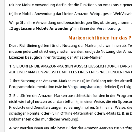
(d) Ihre Mobile Anwendung darf nicht die Funktion von Amazons eige
(e) Ihre Mobile Anwendung darf keine Amazon-Webpages in WebView 
Wir prüfen Ihre Anwendung und benachrichtigen Sie, ob sie angenomm
„
Zugelassene Mobile Anwendung
“ im Sinne der
Vereinbarung
.
Markenrichtlinien für das 
Diese Richtlinien gelten für die Nutzung der Marken, die wir Ihnen als 
müssen jederzeit strikt eingehalten werden, und jede Nutzung der Ama
Lizenzen bezüglich Ihrer Nutzung der Amazon-Marken.
1. SIE DÜRFEN DIE AMAZON-MARKEN AUSSCHLIESSLICH DURCH DARS
AUF EINER AMAZON-WEBSITE MITTELS EINES ENTSPRECHENDEN PART
2. Ihre Nutzung der Amazon-Marken muss (i) im Einklang mit der aktuells
Programmdokumentation (wie im
Vergütungskatalog
definiert) erfolg
3. Sie dürfen die Amazon-Marken ausschließlich für den in der Progr
nicht wie folgt nutzen oder darstellen: (i) in einer Weise, die ein Spo
Produkte und Dienstleistungen zu verunglimpfen, (iii) in einer Weise
schädigen könnte, oder (iv) in Offline-Materialien oder E-Mails (z. B.
Dokumenten oder mündlicher Werbung).
4. Wir werden Ihnen ein Bild bzw. Bilder der Amazon-Marken zur Verfüg