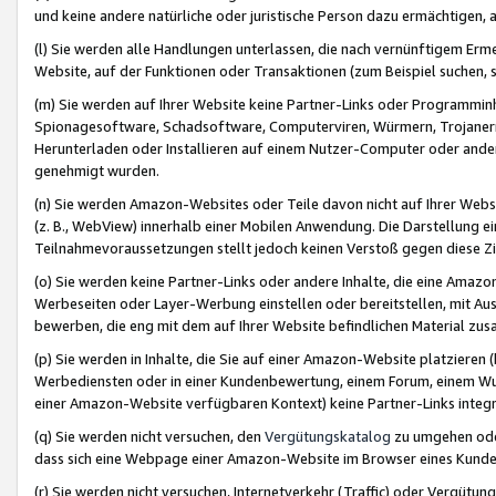
und keine andere natürliche oder juristische Person dazu ermächtigen, a
(l) Sie werden alle Handlungen unterlassen, die nach vernünftigem Erme
Website, auf der Funktionen oder Transaktionen (zum Beispiel suchen, s
(m) Sie werden auf Ihrer Website keine Partner-Links oder Programmin
Spionagesoftware, Schadsoftware, Computerviren, Würmern, Trojaner
Herunterladen oder Installieren auf einem Nutzer-Computer oder ande
genehmigt wurden.
(n) Sie werden Amazon-Websites oder Teile davon nicht auf Ihrer Websi
(z. B., WebView) innerhalb einer Mobilen Anwendung. Die Darstellung ein
Teilnahmevoraussetzungen stellt jedoch keinen Verstoß gegen diese Zif
(o) Sie werden keine Partner-Links oder andere Inhalte, die eine Am
Werbeseiten oder Layer-Werbung einstellen oder bereitstellen, mit Au
bewerben, die eng mit dem auf Ihrer Website befindlichen Material z
(p) Sie werden in Inhalte, die Sie auf einer Amazon-Website platzier
Werbediensten oder in einer Kundenbewertung, einem Forum, einem Wun
einer Amazon-Website verfügbaren Kontext) keine Partner-Links integr
(q) Sie werden nicht versuchen, den
Vergütungskatalog
zu umgehen oder
dass sich eine Webpage einer Amazon-Website im Browser eines Kunden 
(r) Sie werden nicht versuchen, Internetverkehr (Traffic) oder Vergü