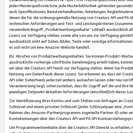
jeden Musterquellcode bzw. jede Musterbibliothek geltenden gesonder
auch Spezifikationen, Benutzerhandbücher, Anleitungen, Begleitmaterial
denen die für die ordnungsgemäße Nutzung von Creators API und PA A
technischen Anforderungen und Test- und Leistungskriterien (zusammen
verwendete Begriff „Produktwerbungsinhalte“ schließt ausdrücklich al
Lizenz zur Verfügung stellen, sowie alle von uns zur Verfügung gestel
ausdrücklich nicht auf Daten, Bilder, Texte oder sonstige Informatione
es sich nicht um eine Amazon-Website handelt.
(b) Abrufen von Produktwerbungsinhalten. Sie können Produkt-Werbein
ausdrückliche vorherige schriftliche Genehmigung erteilt haben, könn
wir über die Creators API Feeds zur Verfügung stellen. Wenn Sie Produk
Nutzung von Datenfeeds dieser Lizenz. Sie erkennen an, dass wir Creat
API oder Datenfeeds jederzeit ändern, auslaufen lassen oder neu veröffe
Verantwortung liegt, sicherzustellen, dass Ihr Zugriff auf die und Ihr
jeweiligen Zeitpunkt aktuellen Anforderungen (einschließlich dieser Liz
Zur Identifizierung Ihres Kontos und zum Stellen von Anfragen an Crea
Schlüssel und einem privaten Schlüssel (jedes Schlüsselpaar eine „Kon
Rahmen des Amazon-Partnerprogramms zugeteilte Partner-ID oder ein
Kontokennungen über den Creators API und PA API Kontoerstellungspro
Um Programmwerbeinhalte über die Creators API Dienste zu erhalten, m