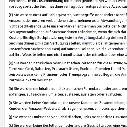
Werbeinhalte im Zusammenhang mit Suchergebnissen verwendet werden,
vorausgesetzt die Suchmaschine verfügt über entsprechende Ausschlu
(f) Sie werden nicht auf Schlagwörter, Suchbegriffe oder andere Ident
Amazon oder unseren verbundenen Unternehmen oder Abwandlungen bzw
nicht abschließende Liste unserer Marken entnehmen Sie bitte der Nich
Schlagwortauktionen auf Suchmaschinen teilnehmen, wenn die sich da
Kostenpflichtige Suchplatzierung (wie im
Vergütungskatalog
definiert
Suchmaschinen Links zur Verfügung stellen, damit Sie bei allgemeinen I
kostenfreien Suchergebnissen) auftauchen, solange Sie die
Vereinbaru
auf Ihre Website leiten und nicht unmittelbar oder mittelbar über eine
(g) Sie werden natürlichen oder juristischen Personen für die Nutzung 
Form von Geld, Rabatten, Preisnachlässen, Punkten, Spenden für Hilfs
beispielsweise keine Prämien- oder Treueprogramme auflegen, die Anrei
Partner-Links zu besuchen.
(h) Sie werden die Inhalte von elektronischen Formularen oder anderem M
abfangen, aufzeichnen, umleiten, auslesen, auslegen oder ausfüllen.
(i) Sie werden keine Kontodaten, die unsere Kunden im Zusammenhang 
Kunden der Amazon-Websites), abfragen, erheben, einholen, speichern,
(j) Sie werden Funktionen von Schaltflächen, Links oder andere Funkti
(k) Sie werden keine Bestellungen oder andere Geschäfte über eine Ama