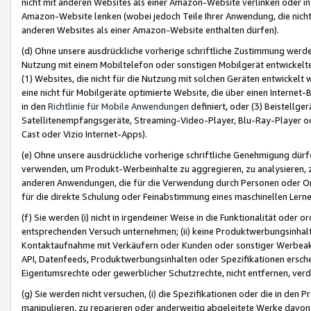
nicht mit anderen Websites als einer Amazon-Website verlinken oder i
Amazon-Website lenken (wobei jedoch Teile Ihrer Anwendung, die nich
anderen Websites als einer Amazon-Website enthalten dürfen).
(d) Ohne unsere ausdrückliche vorherige schriftliche Zustimmung werd
Nutzung mit einem Mobiltelefon oder sonstigen Mobilgerät entwickelt
(1) Websites, die nicht für die Nutzung mit solchen Geräten entwickelt
eine nicht für Mobilgeräte optimierte Website, die über einen Interne
in den
Richtlinie für Mobile Anwendungen
definiert, oder (3) Beistellge
Satellitenempfangsgeräte, Streaming-Video-Player, Blu-Ray-Player ode
Cast oder Vizio Internet-Apps).
(e) Ohne unsere ausdrückliche vorherige schriftliche Genehmigung dürfe
verwenden, um Produkt-Werbeinhalte zu aggregieren, zu analysieren, 
anderen Anwendungen, die für die Verwendung durch Personen oder Or
für die direkte Schulung oder Feinabstimmung eines maschinellen Lern
(f) Sie werden (i) nicht in irgendeiner Weise in die Funktionalität ode
entsprechenden Versuch unternehmen; (ii) keine Produktwerbungsinha
Kontaktaufnahme mit Verkäufern oder Kunden oder sonstiger Werbeaktiv
API, Datenfeeds, Produktwerbungsinhalten oder Spezifikationen erschei
Eigentumsrechte oder gewerblicher Schutzrechte, nicht entfernen, verd
(g) Sie werden nicht versuchen, (i) die Spezifikationen oder die in de
manipulieren, zu reparieren oder anderweitig abgeleitete Werke davon z