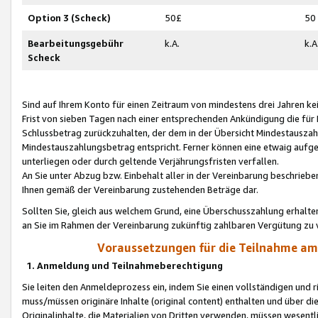
Option 3 (Scheck)
50£
50
Bearbeitungsgebühr
k.A.
k.A
Scheck
Sind auf Ihrem Konto für einen Zeitraum von mindestens drei Jahren kein
Frist von sieben Tagen nach einer entsprechenden Ankündigung die für
Schlussbetrag zurückzuhalten, der dem in der Übersicht Mindestausz
Mindestauszahlungsbetrag entspricht. Ferner können eine etwaig aufg
unterliegen oder durch geltende Verjährungsfristen verfallen.
An Sie unter Abzug bzw. Einbehalt aller in der Vereinbarung beschrieb
Ihnen gemäß der Vereinbarung zustehenden Beträge dar.
Sollten Sie, gleich aus welchem Grund, eine Überschusszahlung erhalte
an Sie im Rahmen der Vereinbarung zukünftig zahlbaren Vergütung zu 
Voraussetzungen für die Teilnahme a
1. Anmeldung und Teilnahmeberechtigung
Sie leiten den Anmeldeprozess ein, indem Sie einen vollständigen und 
muss/müssen originäre Inhalte (original content) enthalten und über d
Originalinhalte, die Materialien von Dritten verwenden, müssen wese