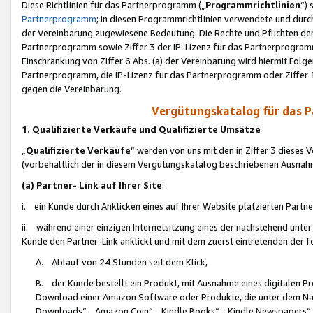
Diese Richtlinien für das Partnerprogramm („
Programmrichtlinien
“)
Partnerprogramm
; in diesen Programmrichtlinien verwendete und durch
der Vereinbarung zugewiesene Bedeutung. Die Rechte und Pflichten de
Partnerprogramm sowie Ziffer 3 der IP-Lizenz für das Partnerprogram
Einschränkung von Ziffer 6 Abs. (a) der Vereinbarung wird hiermit Fol
Partnerprogramm, die IP-Lizenz für das Partnerprogramm oder Ziffer 1
gegen die Vereinbarung.
Vergütungskatalog für das 
1. Qualifizierte Verkäufe und Qualifizierte Umsätze
„
Qualifizierte Verkäufe
“ werden von uns mit den in Ziffer 3 diese
(vorbehaltlich der in diesem Vergütungskatalog beschriebenen Ausnah
(a) Partner- Link auf Ihrer Site
:
i. ein Kunde durch Anklicken eines auf Ihrer Website platzierten Part
ii. während einer einzigen Internetsitzung eines der nachstehend unter (i)
Kunde den Partner-Link anklickt und mit dem zuerst eintretenden der f
A. Ablauf von 24 Stunden seit dem Klick,
B. der Kunde bestellt ein Produkt, mit Ausnahme eines digitalen P
Download einer Amazon Software oder Produkte, die unter dem N
Downloads“, „Amazon Coin“, „Kindle Books“, „Kindle Newspapers“, „