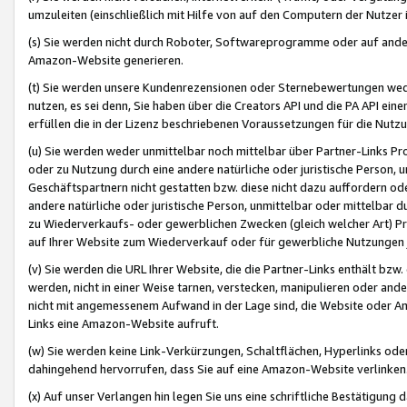
umzuleiten (einschließlich mit Hilfe von auf den Computern der Nutzer i
(s) Sie werden nicht durch Roboter, Softwareprogramme oder auf andere
Amazon-Website generieren.
(t) Sie werden unsere Kundenrezensionen oder Sternebewertungen wed
nutzen, es sei denn, Sie haben über die Creators API und die PA API e
erfüllen die in der Lizenz beschriebenen Voraussetzungen für die Nutzu
(u) Sie werden weder unmittelbar noch mittelbar über Partner-Links P
oder zu Nutzung durch eine andere natürliche oder juristische Person,
Geschäftspartnern nicht gestatten bzw. diese nicht dazu auffordern od
andere natürliche oder juristische Person, unmittelbar oder mittelbar
zu Wiederverkaufs- oder gewerblichen Zwecken (gleich welcher Art) 
auf Ihrer Website zum Wiederverkauf oder für gewerbliche Nutzungen 
(v) Sie werden die URL Ihrer Website, die die Partner-Links enthält b
werden, nicht in einer Weise tarnen, verstecken, manipulieren oder and
nicht mit angemessenem Aufwand in der Lage sind, die Website oder A
Links eine Amazon-Website aufruft.
(w) Sie werden keine Link-Verkürzungen, Schaltflächen, Hyperlinks ode
dahingehend hervorrufen, dass Sie auf eine Amazon-Website verlinken
(x) Auf unser Verlangen hin legen Sie uns eine schriftliche Bestätigung