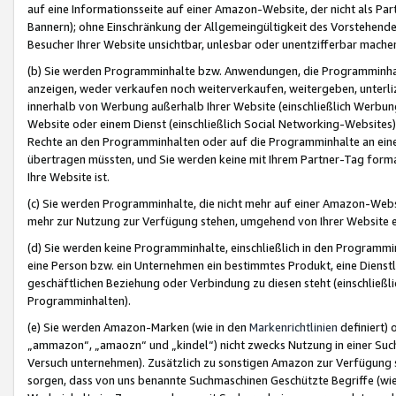
auf eine Informationsseite auf einer Amazon-Website, der nicht als Part
Bannern); ohne Einschränkung der Allgemeingültigkeit des Vorstehende
Besucher Ihrer Website unsichtbar, unlesbar oder unentzifferbar mache
(b) Sie werden Programminhalte bzw. Anwendungen, die Programminhalt
anzeigen, weder verkaufen noch weiterverkaufen, weitergeben, unterli
innerhalb von Werbung außerhalb Ihrer Website (einschließlich Werbun
Website oder einem Dienst (einschließlich Social Networking-Website
Rechte an den Programminhalten oder auf die Programminhalte an eine a
übertragen müssten, und Sie werden keine mit Ihrem Partner-Tag formati
Ihre Website ist.
(c) Sie werden Programminhalte, die nicht mehr auf einer Amazon-Websit
mehr zur Nutzung zur Verfügung stehen, umgehend von Ihrer Website e
(d) Sie werden keine Programminhalte, einschließlich in den Programmin
eine Person bzw. ein Unternehmen ein bestimmtes Produkt, eine Dienstle
geschäftlichen Beziehung oder Verbindung zu diesen steht (einschließli
Programminhalten).
(e) Sie werden Amazon-Marken (wie in den
Markenrichtlinien
definiert) 
„ammazon“, „amaozn“ und „kindel“) nicht zwecks Nutzung in einer Suc
Versuch unternehmen). Zusätzlich zu sonstigen Amazon zur Verfügung 
sorgen, dass von uns benannte Suchmaschinen Geschützte Begriffe (wie 