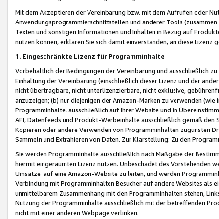
Mit dem Akzeptieren der Vereinbarung bzw. mit dem Aufrufen oder Nutz
Anwendungsprogrammierschnittstellen und anderer Tools (zusammen die
Texten und sonstigen Informationen und Inhalten in Bezug auf Produkte
nutzen können, erklären Sie sich damit einverstanden, an diese Lizenz 
1. Eingeschränkte Lizenz für Programminhalte
Vorbehaltlich der Bedingungen der Vereinbarung und ausschließlich z
Einhaltung der Vereinbarung (einschließlich dieser Lizenz und der ande
nicht übertragbare, nicht unterlizenzierbare, nicht exklusive, gebühren
anzuzeigen; (b) nur diejenigen der Amazon-Marken zu verwenden (wie in 
Programminhalte, ausschließlich auf Ihrer Website und in Übereinstimmu
API, Datenfeeds und Produkt-Werbeinhalte ausschließlich gemäß den Spe
Kopieren oder andere Verwenden von Programminhalten zugunsten Dri
Sammeln und Extrahieren von Daten. Zur Klarstellung: Zu den Program
Sie werden Programminhalte ausschließlich nach Maßgabe der Besti
hiermit eingeräumten Lizenz nutzen. Unbeschadet des Vorstehenden we
Umsätze auf eine Amazon-Website zu leiten, und werden Programminhal
Verbindung mit Programminhalten Besucher auf andere Websites als ein
unmittelbarem Zusammenhang mit den Programminhalten stehen, Links z
Nutzung der Programminhalte ausschließlich mit der betreffenden Pr
nicht mit einer anderen Webpage verlinken.