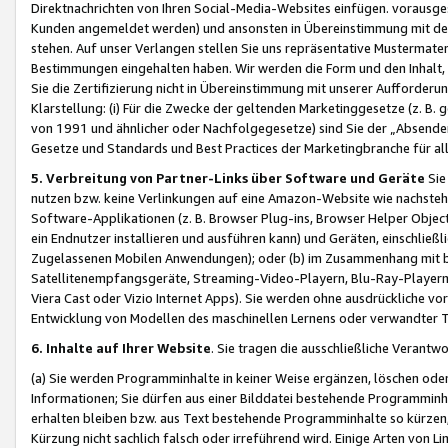
Direktnachrichten von Ihren Social-Media-Websites einfügen. vorausg
Kunden angemeldet werden) und ansonsten in Übereinstimmung mit der
stehen. Auf unser Verlangen stellen Sie uns repräsentative Mustermater
Bestimmungen eingehalten haben. Wir werden die Form und den Inhalt, di
Sie die Zertifizierung nicht in Übereinstimmung mit unserer Aufforderu
Klarstellung: (i) Für die Zwecke der geltenden Marketinggesetze (z. 
von 1991 und ähnlicher oder Nachfolgegesetze) sind Sie der „Absender“ j
Gesetze und Standards und Best Practices der Marketingbranche für 
5. Verbreitung von Partner-Links über Software und Geräte
Sie
nutzen bzw. keine Verlinkungen auf eine Amazon-Website wie nachsteh
Software-Applikationen (z. B. Browser Plug-ins, Browser Helper Objec
ein Endnutzer installieren und ausführen kann) und Geräten, einschlie
Zugelassenen Mobilen Anwendungen); oder (b) im Zusammenhang mit bzw.
Satellitenempfangsgeräte, Streaming-Video-Playern, Blu-Ray-Playern 
Viera Cast oder Vizio Internet Apps). Sie werden ohne ausdrückliche v
Entwicklung von Modellen des maschinellen Lernens oder verwandter 
6. Inhalte auf Ihrer Website
. Sie tragen die ausschließliche Verantwo
(a) Sie werden Programminhalte in keiner Weise ergänzen, löschen oder
Informationen; Sie dürfen aus einer Bilddatei bestehende Programminhal
erhalten bleiben bzw. aus Text bestehende Programminhalte so kürzen, 
Kürzung nicht sachlich falsch oder irreführend wird. Einige Arten von L