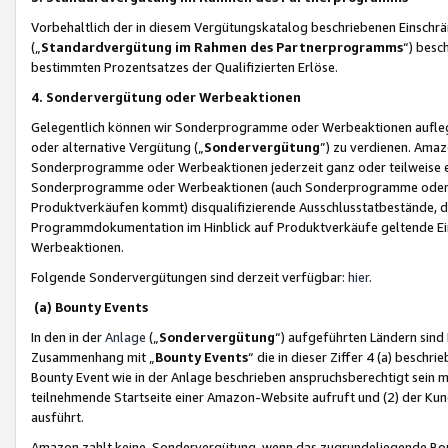
Vorbehaltlich der in diesem Vergütungskatalog beschriebenen Einschr
(„
Standardvergütung im Rahmen des Partnerprogramms
“) besc
bestimmten Prozentsatzes der Qualifizierten Erlöse.
4. Sondervergütung oder Werbeaktionen
Gelegentlich können wir Sonderprogramme oder Werbeaktionen auflegen,
oder alternative Vergütung („
Sondervergütung
”) zu verdienen. Amazo
Sonderprogramme oder Werbeaktionen jederzeit ganz oder teilweise einz
Sonderprogramme oder Werbeaktionen (auch Sonderprogramme oder We
Produktverkäufen kommt) disqualifizierende Ausschlusstatbestände, di
Programmdokumentation im Hinblick auf Produktverkäufe geltende E
Werbeaktionen.
Folgende Sondervergütungen sind derzeit verfügbar:
hier
.
(a) Bounty Events
In den in der
Anlage
(„
Sondervergütung
“) aufgeführten Ländern sind
Zusammenhang mit „
Bounty Events
“ die in dieser Ziffer 4 (a) besch
Bounty Event wie in der Anlage beschrieben anspruchsberechtigt sein mu
teilnehmende Startseite einer Amazon-Website aufruft und (2) der Kun
ausführt.
Amazon zahlt keine Sondervergütung, wenn das zugrundeliegende Boun