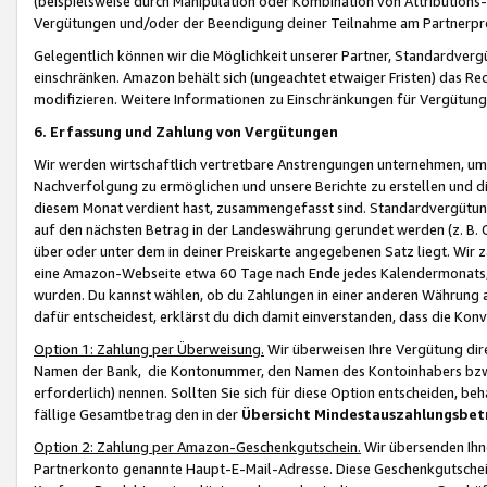
(beispielsweise durch Manipulation oder Kombination von Attributions-
Vergütungen und/oder der Beendigung deiner Teilnahme am Partnerp
Gelegentlich können wir die Möglichkeit unserer Partner, Standardv
einschränken. Amazon behält sich (ungeachtet etwaiger Fristen) das Re
modifizieren. Weitere Informationen zu Einschränkungen für Vergütung
6. Erfassung und Zahlung von Vergütungen
Wir werden wirtschaftlich vertretbare Anstrengungen unternehmen, um 
Nachverfolgung zu ermöglichen und unsere Berichte zu erstellen und di
diesem Monat verdient hast, zusammengefasst sind. Standardvergütung
auf den nächsten Betrag in der Landeswährung gerundet werden (z. B. C
über oder unter dem in deiner Preiskarte angegebenen Satz liegt. Wir
eine Amazon-Webseite etwa 60 Tage nach Ende jedes Kalendermonats, i
wurden. Du kannst wählen, ob du Zahlungen in einer anderen Währung
dafür entscheidest, erklärst du dich damit einverstanden, dass die K
Option 1: Zahlung per Überweisung.
Wir überweisen Ihre Vergütung dir
Namen der Bank, die Kontonummer, den Namen des Kontoinhabers bzw. a
erforderlich) nennen. Sollten Sie sich für diese Option entscheiden, be
fällige Gesamtbetrag den in der
Übersicht Mindestauszahlungsbet
Option 2: Zahlung per Amazon-Geschenkgutschein.
Wir übersenden Ihne
Partnerkonto genannte Haupt-E-Mail-Adresse. Diese Geschenkgutschei