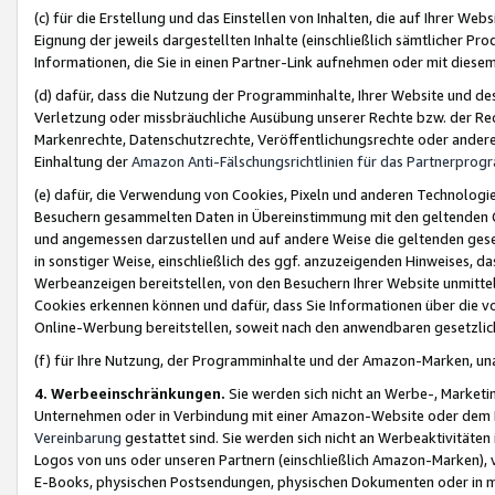
(c) für die Erstellung und das Einstellen von Inhalten, die auf Ihrer We
Eignung der jeweils dargestellten Inhalte (einschließlich sämtlicher 
Informationen, die Sie in einen Partner-Link aufnehmen oder mit diese
(d) dafür, dass die Nutzung der Programminhalte, Ihrer Website und des 
Verletzung oder missbräuchliche Ausübung unserer Rechte bzw. der Recht
Markenrechte, Datenschutzrechte, Veröffentlichungsrechte oder anderer
Einhaltung der
Amazon Anti-Fälschungsrichtlinien für das Partnerpro
(e) dafür, die Verwendung von Cookies, Pixeln und anderen Technologien
Besuchern gesammelten Daten in Übereinstimmung mit den geltenden Ge
und angemessen darzustellen und auf andere Weise die geltenden geset
in sonstiger Weise, einschließlich des ggf. anzuzeigenden Hinweises, d
Werbeanzeigen bereitstellen, von den Besuchern Ihrer Website unmitte
Cookies erkennen können und dafür, dass Sie Informationen über die v
Online-Werbung bereitstellen, soweit nach den anwendbaren gesetzlic
(f) für Ihre Nutzung, der Programminhalte und der Amazon-Marken, u
4. Werbeeinschränkungen.
Sie werden sich nicht an Werbe-, Market
Unternehmen oder in Verbindung mit einer Amazon-Website oder dem Pa
Vereinbarung
gestattet sind. Sie werden sich nicht an Werbeaktivitäten
Logos von uns oder unseren Partnern (einschließlich Amazon-Marken), 
E-Books, physischen Postsendungen, physischen Dokumenten oder in 