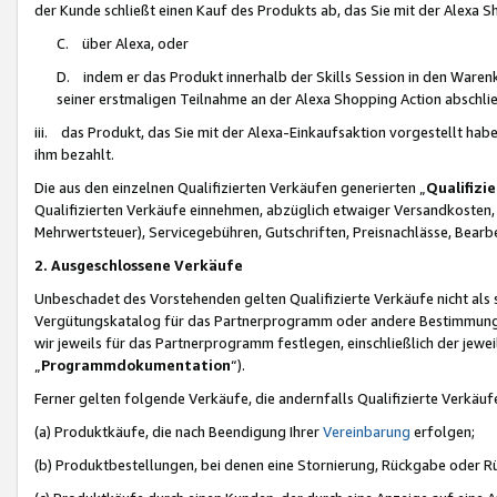
der Kunde schließt einen Kauf des Produkts ab, das Sie mit der Alexa 
C. über Alexa, oder
D. indem er das Produkt innerhalb der Skills Session in den Waren
seiner erstmaligen Teilnahme an der Alexa Shopping Action abschlie
iii. das Produkt, das Sie mit der Alexa-Einkaufsaktion vorgestellt ha
ihm bezahlt.
Die aus den einzelnen Qualifizierten Verkäufen generierten „
Qualifizi
Qualifizierten Verkäufe einnehmen, abzüglich etwaiger Versandkosten
Mehrwertsteuer), Servicegebühren, Gutschriften, Preisnachlässe, Bear
2. Ausgeschlossene Verkäufe
Unbeschadet des Vorstehenden gelten Qualifizierte Verkäufe nicht als
Vergütungskatalog für das Partnerprogramm oder andere Bestimmungen,
wir jeweils für das Partnerprogramm festlegen, einschließlich der jewe
„
Programmdokumentation
“).
Ferner gelten folgende Verkäufe, die andernfalls Qualifizierte Verkä
(a) Produktkäufe, die nach Beendigung Ihrer
Vereinbarung
erfolgen;
(b) Produktbestellungen, bei denen eine Stornierung, Rückgabe oder R