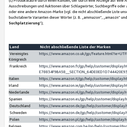
(c) Produktkäufe durch einen Kunden, der durch eine Anzeige auf eine 
Ausschreibungen und Auktionen über Schlagwörter, Suchbegriffe oder 
oder eine andere Amazon-Marke (vgl. die nicht abschließende Liste un
buchstabierte Varianten dieser Wörter (z. B. „ammazon“, „amaozn“ und „
Suchplatzierung
”);
Land
Nicht abschließende Liste der Marken
Vereinigtes
https://www.amazon.co.uk/gp/feature.html?ie=U
Königreich
Frankreich
https://www.amazon.fr/gp/help/customer/displa
E78834F9BA58__SECTION_64DE0ED1D744420E9
Italien
https://www.amazon.it/gp/help/customer/display
Irland
https://www.amazon.ie/gp/help/customer/displa
Niederlande
https://www.amazon.nl/gp/help/customer/display
Spanien
https://www.amazon.es/gp/help/customer/display
Deutschland
https://www.amazon.de/gp/help/customer/displa
Schweden
https://www.amazon.de/gp/help/customer/displa
Polen
https://www.amazon.pl/gp/help/customer/display
Belgien
https://www.amazon.com.be/gp/help/customer/d