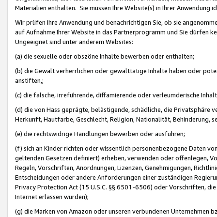
Materialien enthalten. Sie müssen Ihre Website(s) in Ihrer Anwendung ide
Wir prüfen Ihre Anwendung und benachrichtigen Sie, ob sie angenommen
auf Aufnahme Ihrer Website in das Partnerprogramm und Sie dürfen kei
Ungeeignet sind unter anderem Websites:
(a) die sexuelle oder obszöne Inhalte bewerben oder enthalten;
(b) die Gewalt verherrlichen oder gewalttätige Inhalte haben oder pot
anstiften,;
(c) die falsche, irreführende, diffamierende oder verleumderische Inha
(d) die von Hass geprägte, belästigende, schädliche, die Privatsphäre v
Herkunft, Hautfarbe, Geschlecht, Religion, Nationalität, Behinderung, 
(e) die rechtswidrige Handlungen bewerben oder ausführen;
(f) sich an Kinder richten oder wissentlich personenbezogene Daten vo
geltenden Gesetzen definiert) erheben, verwenden oder offenlegen, Vo
Regeln, Vorschriften, Anordnungen, Lizenzen, Genehmigungen, Richtlini
Entscheidungen oder andere Anforderungen einer zuständigen Regierung
Privacy Protection Act (15 U.S.C. §§ 6501-6506) oder Vorschriften, di
Internet erlassen wurden);
(g) die Marken von Amazon oder unseren verbundenen Unternehmen b