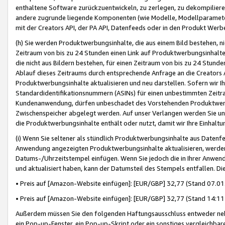
enthaltene Software zurückzuentwickeln, zu zerlegen, zu dekompilier
andere zugrunde liegende Komponenten (wie Modelle, Modellparameter
mit der Creators API, der PA API, Datenfeeds oder in den Produkt Werb
(h) Sie werden Produktwerbungsinhalte, die aus einem Bild bestehen, ni
Zeitraum von bis zu 24 Stunden einen Link auf Produktwerbungsinhalte
die nicht aus Bildern bestehen, für einen Zeitraum von bis zu 24 Stund
Ablauf dieses Zeitraums durch entsprechende Anfrage an die Creators 
Produktwerbungsinhalte aktualisieren und neu darstellen. Sofern wir Ih
Standardidentifikationsnummern (ASINs) für einen unbestimmten Zeitra
Kundenanwendung, dürfen unbeschadet des Vorstehenden Produktwerbu
Zwischenspeicher abgelegt werden. Auf unser Verlangen werden Sie un
die Produktwerbungsinhalte enthält oder nutzt, damit wir Ihre Einhalt
(i) Wenn Sie seltener als stündlich Produktwerbungsinhalte aus Datenfe
Anwendung angezeigten Produktwerbungsinhalte aktualisieren, werden 
Datums-/Uhrzeitstempel einfügen. Wenn Sie jedoch die in Ihrer Anwe
und aktualisiert haben, kann der Datumsteil des Stempels entfallen. Dies
• Preis auf [Amazon-Website einfügen]: [EUR/GBP] 32,77 (Stand 07.01.
• Preis auf [Amazon-Website einfügen]: [EUR/GBP] 32,77 (Stand 14:11 
Außerdem müssen Sie den folgenden Haftungsausschluss entweder neb
ein Pop-up-Fenster, ein Pop-up-Skript oder ein sonstiges vergleichba