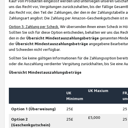
Kauf von Produkten eingelöst werden und unterliegen unseren Geschäf
uns das Recht vor, Vergütungen zurückzuhalten, bis der fällige Gesamt
das Recht vor, den Teil der Zahlungen, der den in der Zahlungstabelle 
Zahlungsart angibst. Die Zahlung per Amazon-Geschenkgutschein ist in
Option 3: Zahlung per Scheck.
Wir übersenden Ihnen einen Scheck in Höh
Sollten Sie sich für diese Option entscheiden, behalten wir uns das Rec
den in der
Übersicht Mindestauszahlungsbeträge
genannten Mindest
der
Übersicht Mindestauszahlungsbeträge
angegebene Bearbeitung
und Schweden nicht verfügbar.
Sollten Sie keine gültigen Informationen für die Zahlungsoption bereit
oder die Auszahlung verdienter Vergütung zurückhalten, bis Sie eine A
Übersicht Mindestauszahlungsbeträge
UK Maxium
UK
FR,
Minimum
un
Option 1 (Überweisung)
25£
25
£5,000
Option 2
25£
25
(Geschenkgutschein)