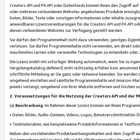
Creators API und PA API oder Datenfeeds können Ihnen den Zugriff auf D
oder mehreren verbundenen Websites angebotenen Produkte ermögliche
Daten, Bilder, Texte oder sonstigen Informationen oder Inhalte zuzugre
anwendbaren Lizenzvereinbarungen für die Creators API und PA API od
diesen verbundenen Websites zur Verfügung gestellt werden.
Sie dürfen den Programminhalt nicht dazu verwenden, geistiges Eigent
verletzen. Sie dürfen Programminhalte nicht verwenden, um direkt ode
maschinelles Lernen oder verwandte Technologien zu entwickeln oder zu
Die Lizenz endet mit sofortiger Wirkung automatisch, wenn Sie zu irg
Vergütungskatalog definiert) nicht rechtzeitig erfüllen bzw. ansonsten
schriftliche Mitteilung an Sie ganz oder teilweise beenden. Sie werden
umgehend einstellen und sämtliche Programminhalte und Amazon-Marke
jeweils verlangt, umgehend von Ihrer Website entfernen und löschen od
2. Voraussetzungen für die Nutzung der Creators API und der P
(a)
Beschreibung
. Im Rahmen dieser Lizenz können wir Ihnen Programmi
• Daten, Bilder, Audio-Dateien, Videos, Logos, Benutzerschnittstellen-
• Textmaterialien, wie beispielsweise Produktinformationen in Textfor
Neben den vorstehenden Produktwerbungsinhalten und dem Zugriff auf 
Zusammenhang mit Creators API und PA API Musterquellcodes und -bibli