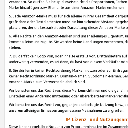
verändern. So dürfen Sie beispielsweise nicht die Proportionen, Farb
Marke hinzufügen bzw. Elemente aus einer Amazon-Marke entfernen.
5. Jede Amazon-Marke muss für sich alleine in ihrer Gesamtheit darge
grafischen oder Textelementen muss ein hinreichender Abstand gegebe
platzieren, der die Lesbarkeit oder Darstellung dieser Amazon-Marke b
6. Alle Rechte an den Amazon-Marken sind unser alleiniges Eigentum, 
kommt alleine uns zugute. Sie werden keine Handlungen vornehmen, 
stehen.
7. Du darfst kein Logo von, oder Inhalte erstellt von,
Drittanbietern au
anderweitig verwenden, es sei denn, du hast von diesem Verkäufer oder
8. Sie dürfen in keiner Rechtsordnung Marken nutzen oder zur Eintragu
keiner Rechtsordnung Marken, Domain-Namen, Subdomain-Namen, Benu
Amazon-Marke zum Verwechseln ähnlich sind.
Wir behalten uns das Recht vor, diese Markenrichtlinien und die gene
Einstellen einer Änderungsmitteilung oder überarbeiteter Markenricht
Wir behalten uns das Recht vor, gegen jede unbefugte Nutzung bzw. jede 
unserem alleinigen Ermessen angemessene Maßnahmen zu ergreifen.
IP-Lizenz- und Nutzungsan
Diese Lizenz regelt Ihre Nutzung von Programminhalten im Zusammen