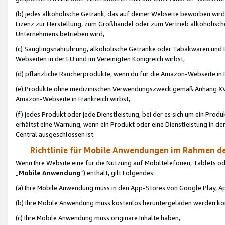
(b) jedes alkoholische Getränk, das auf deiner Webseite beworben wird
Lizenz zur Herstellung, zum Großhandel oder zum Vertrieb alkoholisch
Unternehmens betrieben wird,
(c) Säuglingsnahruhrung, alkoholische Getränke oder Tabakwaren und E
Webseiten in der EU und im Vereinigten Königreich wirbst,
(d) pflanzliche Raucherprodukte, wenn du für die Amazon-Webseite in B
(e) Produkte ohne medizinischen Verwendungszweck gemäß Anhang XVI 
Amazon-Webseite in Frankreich wirbst,
(f) jedes Produkt oder jede Dienstleistung, bei der es sich um ein Prod
erhältst eine Warnung, wenn ein Produkt oder eine Dienstleistung in de
Central ausgeschlossen ist.
Richtlinie für Mobile Anwendungen im Rahmen de
Wenn Ihre Website eine für die Nutzung auf Mobiltelefonen, Tablets 
„
Mobile Anwendung
“) enthält, gilt Folgendes:
(a) Ihre Mobile Anwendung muss in den App-Stores von Google Play, A
(b) Ihre Mobile Anwendung muss kostenlos heruntergeladen werden könn
(c) Ihre Mobile Anwendung muss originäre Inhalte haben,