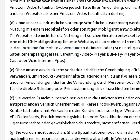
nicht mit anderen Websites als einer Amazon-Website verlinken oder i
Amazon-Website lenken (wobei jedoch Teile Ihrer Anwendung, die nich
anderen Websites als einer Amazon-Website enthalten dürfen).
(d) Ohne unsere ausdrückliche vorherige schriftliche Zustimmung werd
Nutzung mit einem Mobiltelefon oder sonstigen Mobilgerät entwickelt
(1) Websites, die nicht für die Nutzung mit solchen Geräten entwickelt
eine nicht für Mobilgeräte optimierte Website, die über einen Interne
in den
Richtlinie für Mobile Anwendungen
definiert, oder (3) Beistellge
Satellitenempfangsgeräte, Streaming-Video-Player, Blu-Ray-Player ode
Cast oder Vizio Internet-Apps).
(e) Ohne unsere ausdrückliche vorherige schriftliche Genehmigung dürfe
verwenden, um Produkt-Werbeinhalte zu aggregieren, zu analysieren, 
anderen Anwendungen, die für die Verwendung durch Personen oder Or
für die direkte Schulung oder Feinabstimmung eines maschinellen Lern
(f) Sie werden (i) nicht in irgendeiner Weise in die Funktionalität ode
entsprechenden Versuch unternehmen; (ii) keine Produktwerbungsinha
Kontaktaufnahme mit Verkäufern oder Kunden oder sonstiger Werbeaktiv
API, Datenfeeds, Produktwerbungsinhalten oder Spezifikationen erschei
Eigentumsrechte oder gewerblicher Schutzrechte, nicht entfernen, verd
(g) Sie werden nicht versuchen, (i) die Spezifikationen oder die in de
manipulieren, zu reparieren oder anderweitig abgeleitete Werke davon z