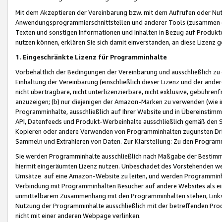
Mit dem Akzeptieren der Vereinbarung bzw. mit dem Aufrufen oder Nutz
Anwendungsprogrammierschnittstellen und anderer Tools (zusammen die
Texten und sonstigen Informationen und Inhalten in Bezug auf Produkte
nutzen können, erklären Sie sich damit einverstanden, an diese Lizenz 
1. Eingeschränkte Lizenz für Programminhalte
Vorbehaltlich der Bedingungen der Vereinbarung und ausschließlich z
Einhaltung der Vereinbarung (einschließlich dieser Lizenz und der ande
nicht übertragbare, nicht unterlizenzierbare, nicht exklusive, gebühren
anzuzeigen; (b) nur diejenigen der Amazon-Marken zu verwenden (wie in 
Programminhalte, ausschließlich auf Ihrer Website und in Übereinstimmu
API, Datenfeeds und Produkt-Werbeinhalte ausschließlich gemäß den Spe
Kopieren oder andere Verwenden von Programminhalten zugunsten Dri
Sammeln und Extrahieren von Daten. Zur Klarstellung: Zu den Program
Sie werden Programminhalte ausschließlich nach Maßgabe der Besti
hiermit eingeräumten Lizenz nutzen. Unbeschadet des Vorstehenden we
Umsätze auf eine Amazon-Website zu leiten, und werden Programminhal
Verbindung mit Programminhalten Besucher auf andere Websites als ein
unmittelbarem Zusammenhang mit den Programminhalten stehen, Links z
Nutzung der Programminhalte ausschließlich mit der betreffenden Pr
nicht mit einer anderen Webpage verlinken.