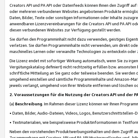
Creators API und PA API oder Datenfeeds können Ihnen den Zugriff auf D
oder mehreren verbundenen Websites angebotenen Produkte ermögliche
Daten, Bilder, Texte oder sonstigen Informationen oder Inhalte zuzugre
anwendbaren Lizenzvereinbarungen für die Creators API und PA API od
diesen verbundenen Websites zur Verfügung gestellt werden.
Sie dürfen den Programminhalt nicht dazu verwenden, geistiges Eigent
verletzen. Sie dürfen Programminhalte nicht verwenden, um direkt ode
maschinelles Lernen oder verwandte Technologien zu entwickeln oder zu
Die Lizenz endet mit sofortiger Wirkung automatisch, wenn Sie zu irg
Vergütungskatalog definiert) nicht rechtzeitig erfüllen bzw. ansonsten
schriftliche Mitteilung an Sie ganz oder teilweise beenden. Sie werden
umgehend einstellen und sämtliche Programminhalte und Amazon-Marke
jeweils verlangt, umgehend von Ihrer Website entfernen und löschen od
2. Voraussetzungen für die Nutzung der Creators API und der P
(a)
Beschreibung
. Im Rahmen dieser Lizenz können wir Ihnen Programmi
• Daten, Bilder, Audio-Dateien, Videos, Logos, Benutzerschnittstellen-
• Textmaterialien, wie beispielsweise Produktinformationen in Textfor
Neben den vorstehenden Produktwerbungsinhalten und dem Zugriff auf 
Zusammenhang mit Creators API und PA API Musterquellcodes und -bibli