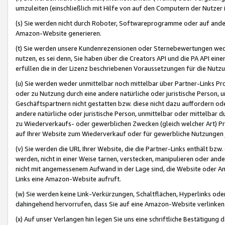
umzuleiten (einschließlich mit Hilfe von auf den Computern der Nutzer i
(s) Sie werden nicht durch Roboter, Softwareprogramme oder auf andere
Amazon-Website generieren.
(t) Sie werden unsere Kundenrezensionen oder Sternebewertungen wed
nutzen, es sei denn, Sie haben über die Creators API und die PA API e
erfüllen die in der Lizenz beschriebenen Voraussetzungen für die Nutzu
(u) Sie werden weder unmittelbar noch mittelbar über Partner-Links P
oder zu Nutzung durch eine andere natürliche oder juristische Person,
Geschäftspartnern nicht gestatten bzw. diese nicht dazu auffordern od
andere natürliche oder juristische Person, unmittelbar oder mittelbar
zu Wiederverkaufs- oder gewerblichen Zwecken (gleich welcher Art) 
auf Ihrer Website zum Wiederverkauf oder für gewerbliche Nutzungen 
(v) Sie werden die URL Ihrer Website, die die Partner-Links enthält b
werden, nicht in einer Weise tarnen, verstecken, manipulieren oder and
nicht mit angemessenem Aufwand in der Lage sind, die Website oder A
Links eine Amazon-Website aufruft.
(w) Sie werden keine Link-Verkürzungen, Schaltflächen, Hyperlinks ode
dahingehend hervorrufen, dass Sie auf eine Amazon-Website verlinken
(x) Auf unser Verlangen hin legen Sie uns eine schriftliche Bestätigung