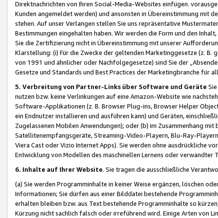
Direktnachrichten von Ihren Social-Media-Websites einfügen. vorausg
Kunden angemeldet werden) und ansonsten in Übereinstimmung mit der
stehen. Auf unser Verlangen stellen Sie uns repräsentative Mustermater
Bestimmungen eingehalten haben. Wir werden die Form und den Inhalt, di
Sie die Zertifizierung nicht in Übereinstimmung mit unserer Aufforderu
Klarstellung: (i) Für die Zwecke der geltenden Marketinggesetze (z. 
von 1991 und ähnlicher oder Nachfolgegesetze) sind Sie der „Absender“ j
Gesetze und Standards und Best Practices der Marketingbranche für 
5. Verbreitung von Partner-Links über Software und Geräte
Sie
nutzen bzw. keine Verlinkungen auf eine Amazon-Website wie nachsteh
Software-Applikationen (z. B. Browser Plug-ins, Browser Helper Objec
ein Endnutzer installieren und ausführen kann) und Geräten, einschlie
Zugelassenen Mobilen Anwendungen); oder (b) im Zusammenhang mit bzw.
Satellitenempfangsgeräte, Streaming-Video-Playern, Blu-Ray-Playern 
Viera Cast oder Vizio Internet Apps). Sie werden ohne ausdrückliche v
Entwicklung von Modellen des maschinellen Lernens oder verwandter 
6. Inhalte auf Ihrer Website
. Sie tragen die ausschließliche Verantwo
(a) Sie werden Programminhalte in keiner Weise ergänzen, löschen oder
Informationen; Sie dürfen aus einer Bilddatei bestehende Programminhal
erhalten bleiben bzw. aus Text bestehende Programminhalte so kürzen, 
Kürzung nicht sachlich falsch oder irreführend wird. Einige Arten von L