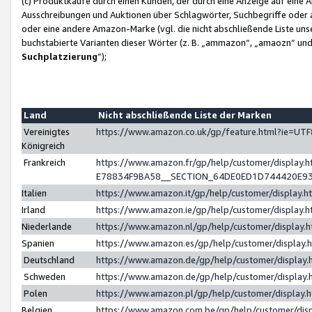
(c) Produktkäufe durch einen Kunden, der durch eine Anzeige auf eine 
Ausschreibungen und Auktionen über Schlagwörter, Suchbegriffe oder 
oder eine andere Amazon-Marke (vgl. die nicht abschließende Liste un
buchstabierte Varianten dieser Wörter (z. B. „ammazon“, „amaozn“ und „
Suchplatzierung
”);
Land
Nicht abschließende Liste der Marken
Vereinigtes
https://www.amazon.co.uk/gp/feature.html?ie=U
Königreich
Frankreich
https://www.amazon.fr/gp/help/customer/displa
E78834F9BA58__SECTION_64DE0ED1D744420E9
Italien
https://www.amazon.it/gp/help/customer/display
Irland
https://www.amazon.ie/gp/help/customer/displa
Niederlande
https://www.amazon.nl/gp/help/customer/display
Spanien
https://www.amazon.es/gp/help/customer/display
Deutschland
https://www.amazon.de/gp/help/customer/displa
Schweden
https://www.amazon.de/gp/help/customer/displa
Polen
https://www.amazon.pl/gp/help/customer/display
Belgien
https://www.amazon.com.be/gp/help/customer/d