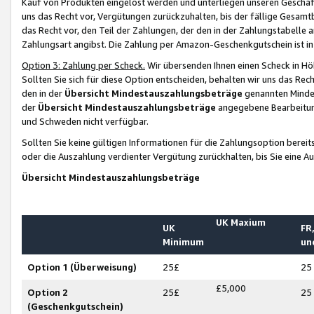
Kauf von Produkten eingelöst werden und unterliegen unseren Geschäf
uns das Recht vor, Vergütungen zurückzuhalten, bis der fällige Gesamt
das Recht vor, den Teil der Zahlungen, der den in der Zahlungstabelle 
Zahlungsart angibst. Die Zahlung per Amazon-Geschenkgutschein ist in
Option 3: Zahlung per Scheck.
Wir übersenden Ihnen einen Scheck in Höh
Sollten Sie sich für diese Option entscheiden, behalten wir uns das Rec
den in der
Übersicht Mindestauszahlungsbeträge
genannten Mindest
der
Übersicht Mindestauszahlungsbeträge
angegebene Bearbeitung
und Schweden nicht verfügbar.
Sollten Sie keine gültigen Informationen für die Zahlungsoption bereit
oder die Auszahlung verdienter Vergütung zurückhalten, bis Sie eine A
Übersicht Mindestauszahlungsbeträge
UK Maxium
UK
FR,
Minimum
un
Option 1 (Überweisung)
25£
25
£5,000
Option 2
25£
25
(Geschenkgutschein)