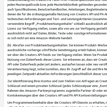
jeden Musterquellcode bzw. jede Musterbibliothek geltenden gesonder
auch Spezifikationen, Benutzerhandbücher, Anleitungen, Begleitmaterial
denen die für die ordnungsgemäße Nutzung von Creators API und PA A
technischen Anforderungen und Test- und Leistungskriterien (zusammen
verwendete Begriff „Produktwerbungsinhalte“ schließt ausdrücklich al
Lizenz zur Verfügung stellen, sowie alle von uns zur Verfügung gestel
ausdrücklich nicht auf Daten, Bilder, Texte oder sonstige Informatione
es sich nicht um eine Amazon-Website handelt.
(b) Abrufen von Produktwerbungsinhalten. Sie können Produkt-Werbein
ausdrückliche vorherige schriftliche Genehmigung erteilt haben, könn
wir über die Creators API Feeds zur Verfügung stellen. Wenn Sie Produk
Nutzung von Datenfeeds dieser Lizenz. Sie erkennen an, dass wir Creat
API oder Datenfeeds jederzeit ändern, auslaufen lassen oder neu veröffe
Verantwortung liegt, sicherzustellen, dass Ihr Zugriff auf die und Ihr
jeweiligen Zeitpunkt aktuellen Anforderungen (einschließlich dieser Liz
Zur Identifizierung Ihres Kontos und zum Stellen von Anfragen an Crea
Schlüssel und einem privaten Schlüssel (jedes Schlüsselpaar eine „Kon
Rahmen des Amazon-Partnerprogramms zugeteilte Partner-ID oder ein
Kontokennungen über den Creators API und PA API Kontoerstellungspro
Um Programmwerbeinhalte über die Creators API Dienste zu erhalten, m