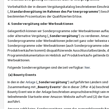
Vorbehaltlich der in diesem Vergütungskatalog beschriebenen Einschr
(„
Standardvergütung im Rahmen des Partnerprogramms
“) besc
bestimmten Prozentsatzes der Qualifizierten Erlöse.
4. Sondervergütung oder Werbeaktionen
Gelegentlich können wir Sonderprogramme oder Werbeaktionen auflegen,
oder alternative Vergütung („
Sondervergütung
”) zu verdienen. Amazo
Sonderprogramme oder Werbeaktionen jederzeit ganz oder teilweise einz
Sonderprogramme oder Werbeaktionen (auch Sonderprogramme oder We
Produktverkäufen kommt) disqualifizierende Ausschlusstatbestände, di
Programmdokumentation im Hinblick auf Produktverkäufe geltende E
Werbeaktionen.
Folgende Sondervergütungen sind derzeit verfügbar:
hier
.
(a) Bounty Events
In den in der
Anlage
(„
Sondervergütung
“) aufgeführten Ländern sind
Zusammenhang mit „
Bounty Events
“ die in dieser Ziffer 4 (a) besch
Bounty Event wie in der Anlage beschrieben anspruchsberechtigt sein mu
teilnehmende Startseite einer Amazon-Website aufruft und (2) der Kun
ausführt.
Amazon zahlt keine Sondervergütung, wenn das zugrundeliegende Boun