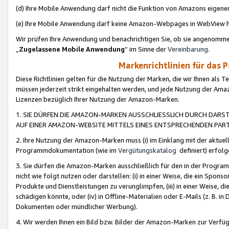
(d) Ihre Mobile Anwendung darf nicht die Funktion von Amazons eige
(e) Ihre Mobile Anwendung darf keine Amazon-Webpages in WebView 
Wir prüfen Ihre Anwendung und benachrichtigen Sie, ob sie angenomm
„
Zugelassene Mobile Anwendung
“ im Sinne der
Vereinbarung
.
Markenrichtlinien für das 
Diese Richtlinien gelten für die Nutzung der Marken, die wir Ihnen als 
müssen jederzeit strikt eingehalten werden, und jede Nutzung der Ama
Lizenzen bezüglich Ihrer Nutzung der Amazon-Marken.
1. SIE DÜRFEN DIE AMAZON-MARKEN AUSSCHLIESSLICH DURCH DARS
AUF EINER AMAZON-WEBSITE MITTELS EINES ENTSPRECHENDEN PART
2. Ihre Nutzung der Amazon-Marken muss (i) im Einklang mit der aktuells
Programmdokumentation (wie im
Vergütungskatalog
definiert) erfolg
3. Sie dürfen die Amazon-Marken ausschließlich für den in der Progr
nicht wie folgt nutzen oder darstellen: (i) in einer Weise, die ein Spo
Produkte und Dienstleistungen zu verunglimpfen, (iii) in einer Weise
schädigen könnte, oder (iv) in Offline-Materialien oder E-Mails (z. B.
Dokumenten oder mündlicher Werbung).
4. Wir werden Ihnen ein Bild bzw. Bilder der Amazon-Marken zur Verfüg