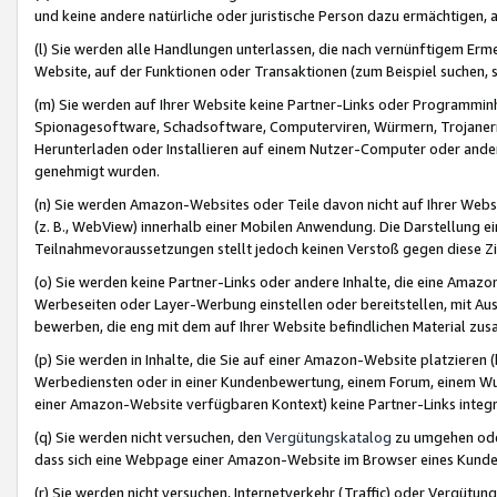
und keine andere natürliche oder juristische Person dazu ermächtigen, a
(l) Sie werden alle Handlungen unterlassen, die nach vernünftigem Erme
Website, auf der Funktionen oder Transaktionen (zum Beispiel suchen, s
(m) Sie werden auf Ihrer Website keine Partner-Links oder Programmin
Spionagesoftware, Schadsoftware, Computerviren, Würmern, Trojaner
Herunterladen oder Installieren auf einem Nutzer-Computer oder ande
genehmigt wurden.
(n) Sie werden Amazon-Websites oder Teile davon nicht auf Ihrer Websi
(z. B., WebView) innerhalb einer Mobilen Anwendung. Die Darstellung ein
Teilnahmevoraussetzungen stellt jedoch keinen Verstoß gegen diese Zif
(o) Sie werden keine Partner-Links oder andere Inhalte, die eine Am
Werbeseiten oder Layer-Werbung einstellen oder bereitstellen, mit Au
bewerben, die eng mit dem auf Ihrer Website befindlichen Material z
(p) Sie werden in Inhalte, die Sie auf einer Amazon-Website platzier
Werbediensten oder in einer Kundenbewertung, einem Forum, einem Wun
einer Amazon-Website verfügbaren Kontext) keine Partner-Links integr
(q) Sie werden nicht versuchen, den
Vergütungskatalog
zu umgehen oder
dass sich eine Webpage einer Amazon-Website im Browser eines Kunden 
(r) Sie werden nicht versuchen, Internetverkehr (Traffic) oder Vergü