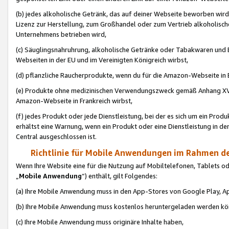
(b) jedes alkoholische Getränk, das auf deiner Webseite beworben wird
Lizenz zur Herstellung, zum Großhandel oder zum Vertrieb alkoholisch
Unternehmens betrieben wird,
(c) Säuglingsnahruhrung, alkoholische Getränke oder Tabakwaren und E
Webseiten in der EU und im Vereinigten Königreich wirbst,
(d) pflanzliche Raucherprodukte, wenn du für die Amazon-Webseite in B
(e) Produkte ohne medizinischen Verwendungszweck gemäß Anhang XVI 
Amazon-Webseite in Frankreich wirbst,
(f) jedes Produkt oder jede Dienstleistung, bei der es sich um ein Prod
erhältst eine Warnung, wenn ein Produkt oder eine Dienstleistung in de
Central ausgeschlossen ist.
Richtlinie für Mobile Anwendungen im Rahmen de
Wenn Ihre Website eine für die Nutzung auf Mobiltelefonen, Tablets 
„
Mobile Anwendung
“) enthält, gilt Folgendes:
(a) Ihre Mobile Anwendung muss in den App-Stores von Google Play, A
(b) Ihre Mobile Anwendung muss kostenlos heruntergeladen werden könn
(c) Ihre Mobile Anwendung muss originäre Inhalte haben,