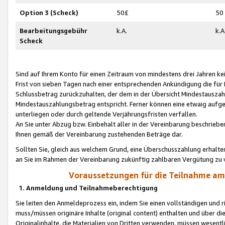
Option 3 (Scheck)
50£
50
Bearbeitungsgebühr
k.A.
k.A
Scheck
Sind auf Ihrem Konto für einen Zeitraum von mindestens drei Jahren kein
Frist von sieben Tagen nach einer entsprechenden Ankündigung die für
Schlussbetrag zurückzuhalten, der dem in der Übersicht Mindestausz
Mindestauszahlungsbetrag entspricht. Ferner können eine etwaig aufg
unterliegen oder durch geltende Verjährungsfristen verfallen.
An Sie unter Abzug bzw. Einbehalt aller in der Vereinbarung beschrieb
Ihnen gemäß der Vereinbarung zustehenden Beträge dar.
Sollten Sie, gleich aus welchem Grund, eine Überschusszahlung erhalte
an Sie im Rahmen der Vereinbarung zukünftig zahlbaren Vergütung zu 
Voraussetzungen für die Teilnahme a
1. Anmeldung und Teilnahmeberechtigung
Sie leiten den Anmeldeprozess ein, indem Sie einen vollständigen und 
muss/müssen originäre Inhalte (original content) enthalten und über d
Originalinhalte, die Materialien von Dritten verwenden, müssen wese