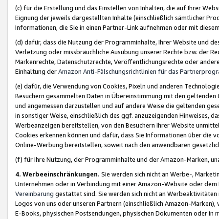
(c) für die Erstellung und das Einstellen von Inhalten, die auf Ihrer We
Eignung der jeweils dargestellten Inhalte (einschließlich sämtlicher 
Informationen, die Sie in einen Partner-Link aufnehmen oder mit diese
(d) dafür, dass die Nutzung der Programminhalte, Ihrer Website und des 
Verletzung oder missbräuchliche Ausübung unserer Rechte bzw. der Recht
Markenrechte, Datenschutzrechte, Veröffentlichungsrechte oder anderer
Einhaltung der
Amazon Anti-Fälschungsrichtlinien für das Partnerpro
(e) dafür, die Verwendung von Cookies, Pixeln und anderen Technologien
Besuchern gesammelten Daten in Übereinstimmung mit den geltenden Ge
und angemessen darzustellen und auf andere Weise die geltenden geset
in sonstiger Weise, einschließlich des ggf. anzuzeigenden Hinweises, d
Werbeanzeigen bereitstellen, von den Besuchern Ihrer Website unmitte
Cookies erkennen können und dafür, dass Sie Informationen über die v
Online-Werbung bereitstellen, soweit nach den anwendbaren gesetzlic
(f) für Ihre Nutzung, der Programminhalte und der Amazon-Marken, u
4. Werbeeinschränkungen.
Sie werden sich nicht an Werbe-, Market
Unternehmen oder in Verbindung mit einer Amazon-Website oder dem Pa
Vereinbarung
gestattet sind. Sie werden sich nicht an Werbeaktivitäten
Logos von uns oder unseren Partnern (einschließlich Amazon-Marken), 
E-Books, physischen Postsendungen, physischen Dokumenten oder in 