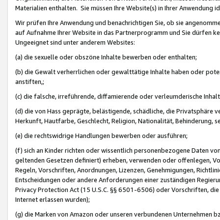
Materialien enthalten. Sie müssen Ihre Website(s) in Ihrer Anwendung ide
Wir prüfen Ihre Anwendung und benachrichtigen Sie, ob sie angenommen
auf Aufnahme Ihrer Website in das Partnerprogramm und Sie dürfen kei
Ungeeignet sind unter anderem Websites:
(a) die sexuelle oder obszöne Inhalte bewerben oder enthalten;
(b) die Gewalt verherrlichen oder gewalttätige Inhalte haben oder pot
anstiften,;
(c) die falsche, irreführende, diffamierende oder verleumderische Inha
(d) die von Hass geprägte, belästigende, schädliche, die Privatsphäre v
Herkunft, Hautfarbe, Geschlecht, Religion, Nationalität, Behinderung, 
(e) die rechtswidrige Handlungen bewerben oder ausführen;
(f) sich an Kinder richten oder wissentlich personenbezogene Daten vo
geltenden Gesetzen definiert) erheben, verwenden oder offenlegen, Vo
Regeln, Vorschriften, Anordnungen, Lizenzen, Genehmigungen, Richtlini
Entscheidungen oder andere Anforderungen einer zuständigen Regierung
Privacy Protection Act (15 U.S.C. §§ 6501-6506) oder Vorschriften, di
Internet erlassen wurden);
(g) die Marken von Amazon oder unseren verbundenen Unternehmen b