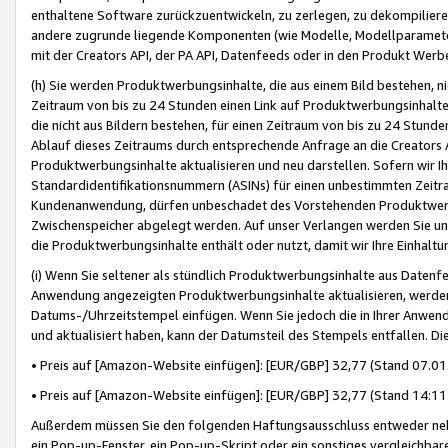
enthaltene Software zurückzuentwickeln, zu zerlegen, zu dekompilier
andere zugrunde liegende Komponenten (wie Modelle, Modellparameter
mit der Creators API, der PA API, Datenfeeds oder in den Produkt Werb
(h) Sie werden Produktwerbungsinhalte, die aus einem Bild bestehen, ni
Zeitraum von bis zu 24 Stunden einen Link auf Produktwerbungsinhalte
die nicht aus Bildern bestehen, für einen Zeitraum von bis zu 24 Stund
Ablauf dieses Zeitraums durch entsprechende Anfrage an die Creators 
Produktwerbungsinhalte aktualisieren und neu darstellen. Sofern wir Ih
Standardidentifikationsnummern (ASINs) für einen unbestimmten Zeitra
Kundenanwendung, dürfen unbeschadet des Vorstehenden Produktwerbu
Zwischenspeicher abgelegt werden. Auf unser Verlangen werden Sie un
die Produktwerbungsinhalte enthält oder nutzt, damit wir Ihre Einhalt
(i) Wenn Sie seltener als stündlich Produktwerbungsinhalte aus Datenfe
Anwendung angezeigten Produktwerbungsinhalte aktualisieren, werden 
Datums-/Uhrzeitstempel einfügen. Wenn Sie jedoch die in Ihrer Anwe
und aktualisiert haben, kann der Datumsteil des Stempels entfallen. Dies
• Preis auf [Amazon-Website einfügen]: [EUR/GBP] 32,77 (Stand 07.01.
• Preis auf [Amazon-Website einfügen]: [EUR/GBP] 32,77 (Stand 14:11 
Außerdem müssen Sie den folgenden Haftungsausschluss entweder neb
ein Pop-up-Fenster, ein Pop-up-Skript oder ein sonstiges vergleichba