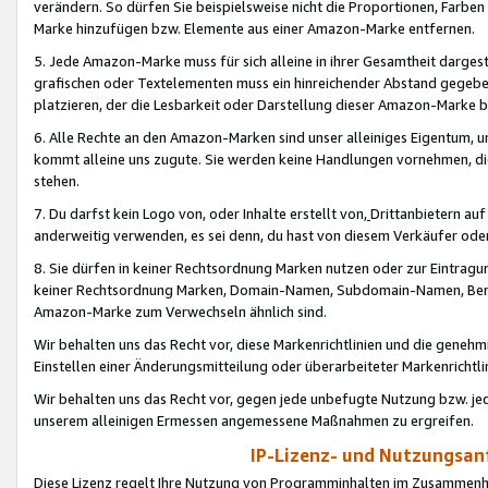
verändern. So dürfen Sie beispielsweise nicht die Proportionen, Farb
Marke hinzufügen bzw. Elemente aus einer Amazon-Marke entfernen.
5. Jede Amazon-Marke muss für sich alleine in ihrer Gesamtheit darge
grafischen oder Textelementen muss ein hinreichender Abstand gegebe
platzieren, der die Lesbarkeit oder Darstellung dieser Amazon-Marke b
6. Alle Rechte an den Amazon-Marken sind unser alleiniges Eigentum, 
kommt alleine uns zugute. Sie werden keine Handlungen vornehmen, 
stehen.
7. Du darfst kein Logo von, oder Inhalte erstellt von,
Drittanbietern au
anderweitig verwenden, es sei denn, du hast von diesem Verkäufer oder
8. Sie dürfen in keiner Rechtsordnung Marken nutzen oder zur Eintragu
keiner Rechtsordnung Marken, Domain-Namen, Subdomain-Namen, Benu
Amazon-Marke zum Verwechseln ähnlich sind.
Wir behalten uns das Recht vor, diese Markenrichtlinien und die gene
Einstellen einer Änderungsmitteilung oder überarbeiteter Markenricht
Wir behalten uns das Recht vor, gegen jede unbefugte Nutzung bzw. jede 
unserem alleinigen Ermessen angemessene Maßnahmen zu ergreifen.
IP-Lizenz- und Nutzungsan
Diese Lizenz regelt Ihre Nutzung von Programminhalten im Zusammen