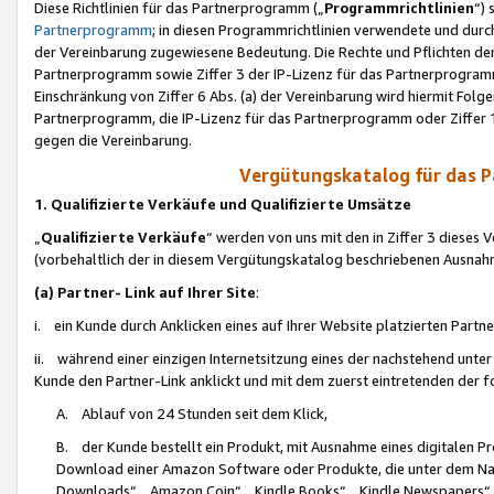
Diese Richtlinien für das Partnerprogramm („
Programmrichtlinien
“)
Partnerprogramm
; in diesen Programmrichtlinien verwendete und durch
der Vereinbarung zugewiesene Bedeutung. Die Rechte und Pflichten de
Partnerprogramm sowie Ziffer 3 der IP-Lizenz für das Partnerprogram
Einschränkung von Ziffer 6 Abs. (a) der Vereinbarung wird hiermit Fol
Partnerprogramm, die IP-Lizenz für das Partnerprogramm oder Ziffer 1
gegen die Vereinbarung.
Vergütungskatalog für das 
1. Qualifizierte Verkäufe und Qualifizierte Umsätze
„
Qualifizierte Verkäufe
“ werden von uns mit den in Ziffer 3 diese
(vorbehaltlich der in diesem Vergütungskatalog beschriebenen Ausnah
(a) Partner- Link auf Ihrer Site
:
i. ein Kunde durch Anklicken eines auf Ihrer Website platzierten Part
ii. während einer einzigen Internetsitzung eines der nachstehend unter (i)
Kunde den Partner-Link anklickt und mit dem zuerst eintretenden der f
A. Ablauf von 24 Stunden seit dem Klick,
B. der Kunde bestellt ein Produkt, mit Ausnahme eines digitalen P
Download einer Amazon Software oder Produkte, die unter dem N
Downloads“, „Amazon Coin“, „Kindle Books“, „Kindle Newspapers“, „