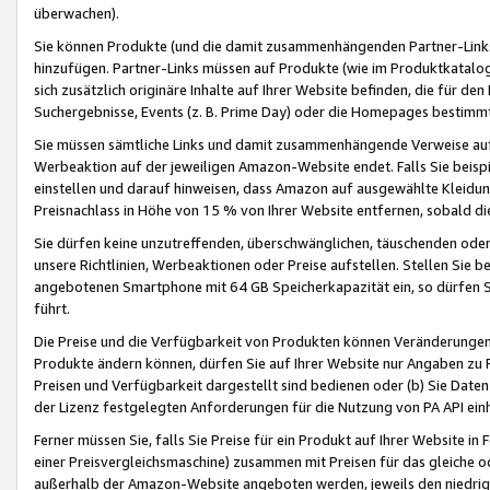
überwachen).
Sie können Produkte (und die damit zusammenhängenden Partner-Links)
hinzufügen. Partner-Links müssen auf Produkte (wie im Produktkatalog de
sich zusätzlich originäre Inhalte auf Ihrer Website befinden, die für 
Suchergebnisse, Events (z. B. Prime Day) oder die Homepages bestimmte
Sie müssen sämtliche Links und damit zusammenhängende Verweise auf z
Werbeaktion auf der jeweiligen Amazon-Website endet. Falls Sie beisp
einstellen und darauf hinweisen, dass Amazon auf ausgewählte Kleidun
Preisnachlass in Höhe von 15 % von Ihrer Website entfernen, sobald di
Sie dürfen keine unzutreffenden, überschwänglichen, täuschenden od
unsere Richtlinien, Werbeaktionen oder Preise aufstellen. Stellen Sie 
angebotenen Smartphone mit 64 GB Speicherkapazität ein, so dürfen S
führt.
Die Preise und die Verfügbarkeit von Produkten können Veränderungen 
Produkte ändern können, dürfen Sie auf Ihrer Website nur Angaben zu P
Preisen und Verfügbarkeit dargestellt sind bedienen oder (b) Sie Daten
der Lizenz festgelegten Anforderungen für die Nutzung von PA API einh
Ferner müssen Sie, falls Sie Preise für ein Produkt auf Ihrer Website in 
einer Preisvergleichsmaschine) zusammen mit Preisen für das gleiche o
außerhalb der Amazon-Website angeboten werden, jeweils den niedrigst