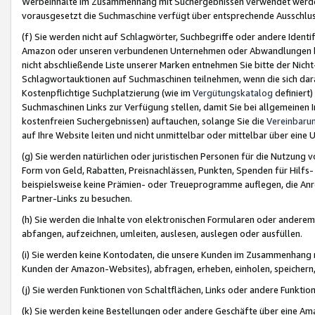
Werbeinhalte im Zusammenhang mit Suchergebnissen verwendet werden,
vorausgesetzt die Suchmaschine verfügt über entsprechende Ausschlu
(f) Sie werden nicht auf Schlagwörter, Suchbegriffe oder andere Ident
Amazon oder unseren verbundenen Unternehmen oder Abwandlungen bzw
nicht abschließende Liste unserer Marken entnehmen Sie bitte der Nich
Schlagwortauktionen auf Suchmaschinen teilnehmen, wenn die sich da
Kostenpflichtige Suchplatzierung (wie im
Vergütungskatalog
definiert
Suchmaschinen Links zur Verfügung stellen, damit Sie bei allgemeinen I
kostenfreien Suchergebnissen) auftauchen, solange Sie die
Vereinbaru
auf Ihre Website leiten und nicht unmittelbar oder mittelbar über eine
(g) Sie werden natürlichen oder juristischen Personen für die Nutzung 
Form von Geld, Rabatten, Preisnachlässen, Punkten, Spenden für Hilfs
beispielsweise keine Prämien- oder Treueprogramme auflegen, die Anrei
Partner-Links zu besuchen.
(h) Sie werden die Inhalte von elektronischen Formularen oder anderem M
abfangen, aufzeichnen, umleiten, auslesen, auslegen oder ausfüllen.
(i) Sie werden keine Kontodaten, die unsere Kunden im Zusammenhang 
Kunden der Amazon-Websites), abfragen, erheben, einholen, speichern,
(j) Sie werden Funktionen von Schaltflächen, Links oder andere Funkti
(k) Sie werden keine Bestellungen oder andere Geschäfte über eine Ama