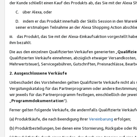
der Kunde schließt einen Kauf des Produkts ab, das Sie mit der Alexa 
C. über Alexa, oder
D. indem er das Produkt innerhalb der Skills Session in den Waren
seiner erstmaligen Teilnahme an der Alexa Shopping Action abschlie
iii. das Produkt, das Sie mit der Alexa-Einkaufsaktion vorgestellt ha
ihm bezahlt.
Die aus den einzelnen Qualifizierten Verkäufen generierten „
Qualifizi
Qualifizierten Verkäufe einnehmen, abzüglich etwaiger Versandkosten
Mehrwertsteuer), Servicegebühren, Gutschriften, Preisnachlässe, Bear
2. Ausgeschlossene Verkäufe
Unbeschadet des Vorstehenden gelten Qualifizierte Verkäufe nicht als
Vergütungskatalog für das Partnerprogramm oder andere Bestimmungen,
wir jeweils für das Partnerprogramm festlegen, einschließlich der jewe
„
Programmdokumentation
“).
Ferner gelten folgende Verkäufe, die andernfalls Qualifizierte Verkä
(a) Produktkäufe, die nach Beendigung Ihrer
Vereinbarung
erfolgen;
(b) Produktbestellungen, bei denen eine Stornierung, Rückgabe oder R