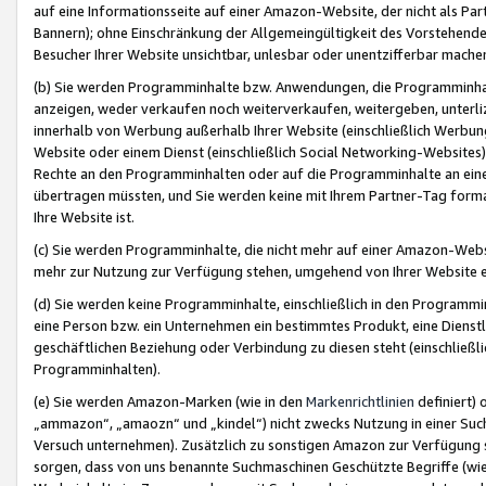
auf eine Informationsseite auf einer Amazon-Website, der nicht als Part
Bannern); ohne Einschränkung der Allgemeingültigkeit des Vorstehende
Besucher Ihrer Website unsichtbar, unlesbar oder unentzifferbar mache
(b) Sie werden Programminhalte bzw. Anwendungen, die Programminhalt
anzeigen, weder verkaufen noch weiterverkaufen, weitergeben, unterli
innerhalb von Werbung außerhalb Ihrer Website (einschließlich Werbun
Website oder einem Dienst (einschließlich Social Networking-Website
Rechte an den Programminhalten oder auf die Programminhalte an eine a
übertragen müssten, und Sie werden keine mit Ihrem Partner-Tag formati
Ihre Website ist.
(c) Sie werden Programminhalte, die nicht mehr auf einer Amazon-Websit
mehr zur Nutzung zur Verfügung stehen, umgehend von Ihrer Website e
(d) Sie werden keine Programminhalte, einschließlich in den Programmin
eine Person bzw. ein Unternehmen ein bestimmtes Produkt, eine Dienstle
geschäftlichen Beziehung oder Verbindung zu diesen steht (einschließli
Programminhalten).
(e) Sie werden Amazon-Marken (wie in den
Markenrichtlinien
definiert) 
„ammazon“, „amaozn“ und „kindel“) nicht zwecks Nutzung in einer Suc
Versuch unternehmen). Zusätzlich zu sonstigen Amazon zur Verfügung 
sorgen, dass von uns benannte Suchmaschinen Geschützte Begriffe (wie 