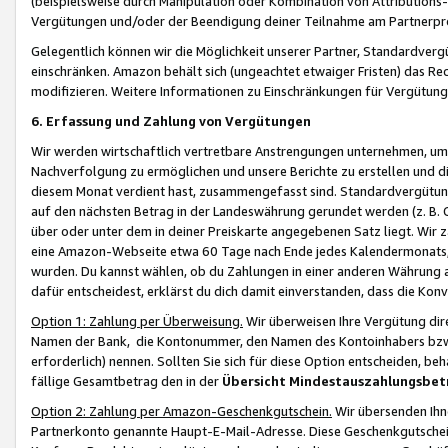
(beispielsweise durch Manipulation oder Kombination von Attributions-
Vergütungen und/oder der Beendigung deiner Teilnahme am Partnerp
Gelegentlich können wir die Möglichkeit unserer Partner, Standardv
einschränken. Amazon behält sich (ungeachtet etwaiger Fristen) das Re
modifizieren. Weitere Informationen zu Einschränkungen für Vergütung
6. Erfassung und Zahlung von Vergütungen
Wir werden wirtschaftlich vertretbare Anstrengungen unternehmen, um 
Nachverfolgung zu ermöglichen und unsere Berichte zu erstellen und di
diesem Monat verdient hast, zusammengefasst sind. Standardvergütung
auf den nächsten Betrag in der Landeswährung gerundet werden (z. B. C
über oder unter dem in deiner Preiskarte angegebenen Satz liegt. Wir
eine Amazon-Webseite etwa 60 Tage nach Ende jedes Kalendermonats, i
wurden. Du kannst wählen, ob du Zahlungen in einer anderen Währung
dafür entscheidest, erklärst du dich damit einverstanden, dass die K
Option 1: Zahlung per Überweisung.
Wir überweisen Ihre Vergütung dir
Namen der Bank, die Kontonummer, den Namen des Kontoinhabers bzw. a
erforderlich) nennen. Sollten Sie sich für diese Option entscheiden, be
fällige Gesamtbetrag den in der
Übersicht Mindestauszahlungsbet
Option 2: Zahlung per Amazon-Geschenkgutschein.
Wir übersenden Ihne
Partnerkonto genannte Haupt-E-Mail-Adresse. Diese Geschenkgutschei