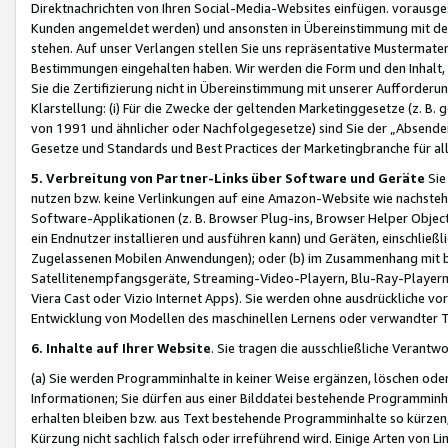
Direktnachrichten von Ihren Social-Media-Websites einfügen. vorausg
Kunden angemeldet werden) und ansonsten in Übereinstimmung mit der
stehen. Auf unser Verlangen stellen Sie uns repräsentative Mustermater
Bestimmungen eingehalten haben. Wir werden die Form und den Inhalt, di
Sie die Zertifizierung nicht in Übereinstimmung mit unserer Aufforderu
Klarstellung: (i) Für die Zwecke der geltenden Marketinggesetze (z. 
von 1991 und ähnlicher oder Nachfolgegesetze) sind Sie der „Absender“ j
Gesetze und Standards und Best Practices der Marketingbranche für 
5. Verbreitung von Partner-Links über Software und Geräte
Sie
nutzen bzw. keine Verlinkungen auf eine Amazon-Website wie nachsteh
Software-Applikationen (z. B. Browser Plug-ins, Browser Helper Objec
ein Endnutzer installieren und ausführen kann) und Geräten, einschlie
Zugelassenen Mobilen Anwendungen); oder (b) im Zusammenhang mit bzw.
Satellitenempfangsgeräte, Streaming-Video-Playern, Blu-Ray-Playern 
Viera Cast oder Vizio Internet Apps). Sie werden ohne ausdrückliche v
Entwicklung von Modellen des maschinellen Lernens oder verwandter 
6. Inhalte auf Ihrer Website
. Sie tragen die ausschließliche Verantwo
(a) Sie werden Programminhalte in keiner Weise ergänzen, löschen oder
Informationen; Sie dürfen aus einer Bilddatei bestehende Programminhal
erhalten bleiben bzw. aus Text bestehende Programminhalte so kürzen, 
Kürzung nicht sachlich falsch oder irreführend wird. Einige Arten von L