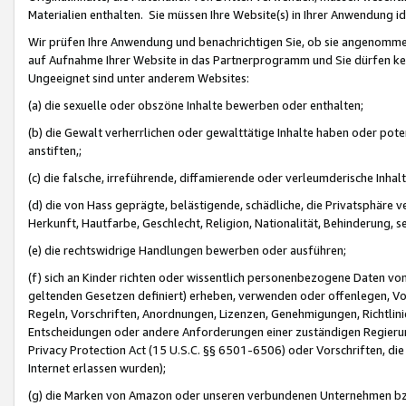
Materialien enthalten. Sie müssen Ihre Website(s) in Ihrer Anwendung ide
Wir prüfen Ihre Anwendung und benachrichtigen Sie, ob sie angenommen
auf Aufnahme Ihrer Website in das Partnerprogramm und Sie dürfen kei
Ungeeignet sind unter anderem Websites:
(a) die sexuelle oder obszöne Inhalte bewerben oder enthalten;
(b) die Gewalt verherrlichen oder gewalttätige Inhalte haben oder pot
anstiften,;
(c) die falsche, irreführende, diffamierende oder verleumderische Inha
(d) die von Hass geprägte, belästigende, schädliche, die Privatsphäre v
Herkunft, Hautfarbe, Geschlecht, Religion, Nationalität, Behinderung, 
(e) die rechtswidrige Handlungen bewerben oder ausführen;
(f) sich an Kinder richten oder wissentlich personenbezogene Daten vo
geltenden Gesetzen definiert) erheben, verwenden oder offenlegen, Vo
Regeln, Vorschriften, Anordnungen, Lizenzen, Genehmigungen, Richtlini
Entscheidungen oder andere Anforderungen einer zuständigen Regierung
Privacy Protection Act (15 U.S.C. §§ 6501-6506) oder Vorschriften, di
Internet erlassen wurden);
(g) die Marken von Amazon oder unseren verbundenen Unternehmen b