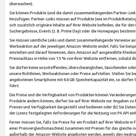
überwachen).
Sie können Produkte (und die damit zusammenhängenden Partner-Links)
hinzufügen. Partner-Links müssen auf Produkte (wie im Produktkatalog de
sich zusätzlich originäre Inhalte auf Ihrer Website befinden, die für 
Suchergebnisse, Events (z. B. Prime Day) oder die Homepages bestimmte
Sie müssen sämtliche Links und damit zusammenhängende Verweise auf z
Werbeaktion auf der jeweiligen Amazon-Website endet. Falls Sie beisp
einstellen und darauf hinweisen, dass Amazon auf ausgewählte Kleidun
Preisnachlass in Höhe von 15 % von Ihrer Website entfernen, sobald di
Sie dürfen keine unzutreffenden, überschwänglichen, täuschenden od
unsere Richtlinien, Werbeaktionen oder Preise aufstellen. Stellen Sie 
angebotenen Smartphone mit 64 GB Speicherkapazität ein, so dürfen S
führt.
Die Preise und die Verfügbarkeit von Produkten können Veränderungen 
Produkte ändern können, dürfen Sie auf Ihrer Website nur Angaben zu P
Preisen und Verfügbarkeit dargestellt sind bedienen oder (b) Sie Daten
der Lizenz festgelegten Anforderungen für die Nutzung von PA API einh
Ferner müssen Sie, falls Sie Preise für ein Produkt auf Ihrer Website in 
einer Preisvergleichsmaschine) zusammen mit Preisen für das gleiche o
außerhalb der Amazon-Website angeboten werden, jeweils den niedrigst