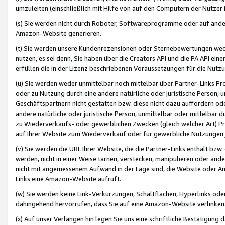
umzuleiten (einschließlich mit Hilfe von auf den Computern der Nutzer i
(s) Sie werden nicht durch Roboter, Softwareprogramme oder auf andere
Amazon-Website generieren.
(t) Sie werden unsere Kundenrezensionen oder Sternebewertungen wed
nutzen, es sei denn, Sie haben über die Creators API und die PA API e
erfüllen die in der Lizenz beschriebenen Voraussetzungen für die Nutzu
(u) Sie werden weder unmittelbar noch mittelbar über Partner-Links P
oder zu Nutzung durch eine andere natürliche oder juristische Person,
Geschäftspartnern nicht gestatten bzw. diese nicht dazu auffordern od
andere natürliche oder juristische Person, unmittelbar oder mittelbar
zu Wiederverkaufs- oder gewerblichen Zwecken (gleich welcher Art) 
auf Ihrer Website zum Wiederverkauf oder für gewerbliche Nutzungen 
(v) Sie werden die URL Ihrer Website, die die Partner-Links enthält b
werden, nicht in einer Weise tarnen, verstecken, manipulieren oder and
nicht mit angemessenem Aufwand in der Lage sind, die Website oder A
Links eine Amazon-Website aufruft.
(w) Sie werden keine Link-Verkürzungen, Schaltflächen, Hyperlinks ode
dahingehend hervorrufen, dass Sie auf eine Amazon-Website verlinken
(x) Auf unser Verlangen hin legen Sie uns eine schriftliche Bestätigung