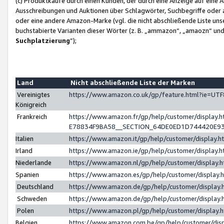
(c) Produktkäufe durch einen Kunden, der durch eine Anzeige auf eine 
Ausschreibungen und Auktionen über Schlagwörter, Suchbegriffe oder 
oder eine andere Amazon-Marke (vgl. die nicht abschließende Liste un
buchstabierte Varianten dieser Wörter (z. B. „ammazon“, „amaozn“ und „
Suchplatzierung
”);
Land
Nicht abschließende Liste der Marken
Vereinigtes
https://www.amazon.co.uk/gp/feature.html?ie=U
Königreich
Frankreich
https://www.amazon.fr/gp/help/customer/displa
E78834F9BA58__SECTION_64DE0ED1D744420E9
Italien
https://www.amazon.it/gp/help/customer/display
Irland
https://www.amazon.ie/gp/help/customer/displa
Niederlande
https://www.amazon.nl/gp/help/customer/display
Spanien
https://www.amazon.es/gp/help/customer/display
Deutschland
https://www.amazon.de/gp/help/customer/displa
Schweden
https://www.amazon.de/gp/help/customer/displa
Polen
https://www.amazon.pl/gp/help/customer/display
Belgien
https://www.amazon.com.be/gp/help/customer/d