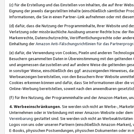
(c) für die Erstellung und das Einstellen von Inhalten, die auf Ihrer We
Eignung der jeweils dargestellten Inhalte (einschließlich sämtlicher 
Informationen, die Sie in einen Partner-Link aufnehmen oder mit diese
(d) dafür, dass die Nutzung der Programminhalte, Ihrer Website und des 
Verletzung oder missbräuchliche Ausübung unserer Rechte bzw. der Recht
Markenrechte, Datenschutzrechte, Veröffentlichungsrechte oder anderer
Einhaltung der
Amazon Anti-Fälschungsrichtlinien für das Partnerpro
(e) dafür, die Verwendung von Cookies, Pixeln und anderen Technologien
Besuchern gesammelten Daten in Übereinstimmung mit den geltenden Ge
und angemessen darzustellen und auf andere Weise die geltenden geset
in sonstiger Weise, einschließlich des ggf. anzuzeigenden Hinweises, d
Werbeanzeigen bereitstellen, von den Besuchern Ihrer Website unmitte
Cookies erkennen können und dafür, dass Sie Informationen über die v
Online-Werbung bereitstellen, soweit nach den anwendbaren gesetzlic
(f) für Ihre Nutzung, der Programminhalte und der Amazon-Marken, u
4. Werbeeinschränkungen.
Sie werden sich nicht an Werbe-, Market
Unternehmen oder in Verbindung mit einer Amazon-Website oder dem Pa
Vereinbarung
gestattet sind. Sie werden sich nicht an Werbeaktivitäten
Logos von uns oder unseren Partnern (einschließlich Amazon-Marken), 
E-Books, physischen Postsendungen, physischen Dokumenten oder in 