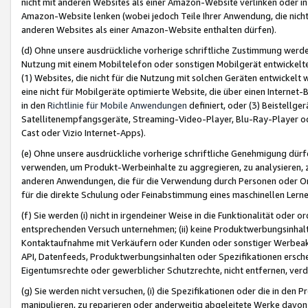
nicht mit anderen Websites als einer Amazon-Website verlinken oder i
Amazon-Website lenken (wobei jedoch Teile Ihrer Anwendung, die nich
anderen Websites als einer Amazon-Website enthalten dürfen).
(d) Ohne unsere ausdrückliche vorherige schriftliche Zustimmung werd
Nutzung mit einem Mobiltelefon oder sonstigen Mobilgerät entwickelt
(1) Websites, die nicht für die Nutzung mit solchen Geräten entwickelt
eine nicht für Mobilgeräte optimierte Website, die über einen Interne
in den
Richtlinie für Mobile Anwendungen
definiert, oder (3) Beistellge
Satellitenempfangsgeräte, Streaming-Video-Player, Blu-Ray-Player ode
Cast oder Vizio Internet-Apps).
(e) Ohne unsere ausdrückliche vorherige schriftliche Genehmigung dürfe
verwenden, um Produkt-Werbeinhalte zu aggregieren, zu analysieren, 
anderen Anwendungen, die für die Verwendung durch Personen oder Or
für die direkte Schulung oder Feinabstimmung eines maschinellen Lern
(f) Sie werden (i) nicht in irgendeiner Weise in die Funktionalität ode
entsprechenden Versuch unternehmen; (ii) keine Produktwerbungsinha
Kontaktaufnahme mit Verkäufern oder Kunden oder sonstiger Werbeaktiv
API, Datenfeeds, Produktwerbungsinhalten oder Spezifikationen erschei
Eigentumsrechte oder gewerblicher Schutzrechte, nicht entfernen, verd
(g) Sie werden nicht versuchen, (i) die Spezifikationen oder die in de
manipulieren, zu reparieren oder anderweitig abgeleitete Werke davon z