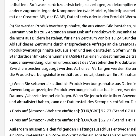
enthaltene Software zurückzuentwickeln, zu zerlegen, zu dekompilier
andere zugrunde liegende Komponenten (wie Modelle, Modellparameter
mit der Creators API, der PA API, Datenfeeds oder in den Produkt Werb
(h) Sie werden Produktwerbungsinhalte, die aus einem Bild bestehen, ni
Zeitraum von bis zu 24 Stunden einen Link auf Produktwerbungsinhalte
die nicht aus Bildern bestehen, für einen Zeitraum von bis zu 24 Stund
Ablauf dieses Zeitraums durch entsprechende Anfrage an die Creators 
Produktwerbungsinhalte aktualisieren und neu darstellen. Sofern wir Ih
Standardidentifikationsnummern (ASINs) für einen unbestimmten Zeitra
Kundenanwendung, dürfen unbeschadet des Vorstehenden Produktwerbu
Zwischenspeicher abgelegt werden. Auf unser Verlangen werden Sie un
die Produktwerbungsinhalte enthält oder nutzt, damit wir Ihre Einhalt
(i) Wenn Sie seltener als stündlich Produktwerbungsinhalte aus Datenfe
Anwendung angezeigten Produktwerbungsinhalte aktualisieren, werden 
Datums-/Uhrzeitstempel einfügen. Wenn Sie jedoch die in Ihrer Anwe
und aktualisiert haben, kann der Datumsteil des Stempels entfallen. Dies
• Preis auf [Amazon-Website einfügen]: [EUR/GBP] 32,77 (Stand 07.01.
• Preis auf [Amazon-Website einfügen]: [EUR/GBP] 32,77 (Stand 14:11 
Außerdem müssen Sie den folgenden Haftungsausschluss entweder neb
ein Pop-up-Fenster, ein Pop-up-Skript oder ein sonstiges vergleichba