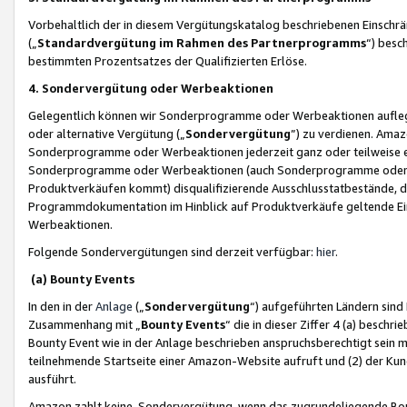
Vorbehaltlich der in diesem Vergütungskatalog beschriebenen Einschr
(„
Standardvergütung im Rahmen des Partnerprogramms
“) besc
bestimmten Prozentsatzes der Qualifizierten Erlöse.
4. Sondervergütung oder Werbeaktionen
Gelegentlich können wir Sonderprogramme oder Werbeaktionen auflegen,
oder alternative Vergütung („
Sondervergütung
”) zu verdienen. Amazo
Sonderprogramme oder Werbeaktionen jederzeit ganz oder teilweise einz
Sonderprogramme oder Werbeaktionen (auch Sonderprogramme oder We
Produktverkäufen kommt) disqualifizierende Ausschlusstatbestände, di
Programmdokumentation im Hinblick auf Produktverkäufe geltende E
Werbeaktionen.
Folgende Sondervergütungen sind derzeit verfügbar:
hier
.
(a) Bounty Events
In den in der
Anlage
(„
Sondervergütung
“) aufgeführten Ländern sind
Zusammenhang mit „
Bounty Events
“ die in dieser Ziffer 4 (a) besch
Bounty Event wie in der Anlage beschrieben anspruchsberechtigt sein mu
teilnehmende Startseite einer Amazon-Website aufruft und (2) der Kun
ausführt.
Amazon zahlt keine Sondervergütung, wenn das zugrundeliegende Boun