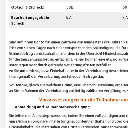
Option 3 (Scheck)
50£
50
Bearbeitungsgebühr
k.A.
k.A
Scheck
Sind auf Ihrem Konto für einen Zeitraum von mindestens drei Jahren kein
Frist von sieben Tagen nach einer entsprechenden Ankündigung die für
Schlussbetrag zurückzuhalten, der dem in der Übersicht Mindestausz
Mindestauszahlungsbetrag entspricht. Ferner können eine etwaig aufg
unterliegen oder durch geltende Verjährungsfristen verfallen.
An Sie unter Abzug bzw. Einbehalt aller in der Vereinbarung beschrieb
Ihnen gemäß der Vereinbarung zustehenden Beträge dar.
Sollten Sie, gleich aus welchem Grund, eine Überschusszahlung erhalte
an Sie im Rahmen der Vereinbarung zukünftig zahlbaren Vergütung zu 
Voraussetzungen für die Teilnahme a
1. Anmeldung und Teilnahmeberechtigung
Sie leiten den Anmeldeprozess ein, indem Sie einen vollständigen und 
muss/müssen originäre Inhalte (original content) enthalten und über d
Originalinhalte, die Materialien von Dritten verwenden, müssen wese