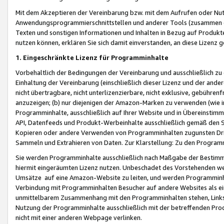
Mit dem Akzeptieren der Vereinbarung bzw. mit dem Aufrufen oder Nutz
Anwendungsprogrammierschnittstellen und anderer Tools (zusammen die
Texten und sonstigen Informationen und Inhalten in Bezug auf Produkte
nutzen können, erklären Sie sich damit einverstanden, an diese Lizenz 
1. Eingeschränkte Lizenz für Programminhalte
Vorbehaltlich der Bedingungen der Vereinbarung und ausschließlich z
Einhaltung der Vereinbarung (einschließlich dieser Lizenz und der ande
nicht übertragbare, nicht unterlizenzierbare, nicht exklusive, gebühren
anzuzeigen; (b) nur diejenigen der Amazon-Marken zu verwenden (wie in 
Programminhalte, ausschließlich auf Ihrer Website und in Übereinstimmu
API, Datenfeeds und Produkt-Werbeinhalte ausschließlich gemäß den Spe
Kopieren oder andere Verwenden von Programminhalten zugunsten Dri
Sammeln und Extrahieren von Daten. Zur Klarstellung: Zu den Program
Sie werden Programminhalte ausschließlich nach Maßgabe der Besti
hiermit eingeräumten Lizenz nutzen. Unbeschadet des Vorstehenden we
Umsätze auf eine Amazon-Website zu leiten, und werden Programminhal
Verbindung mit Programminhalten Besucher auf andere Websites als ein
unmittelbarem Zusammenhang mit den Programminhalten stehen, Links z
Nutzung der Programminhalte ausschließlich mit der betreffenden Pr
nicht mit einer anderen Webpage verlinken.