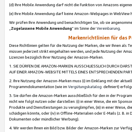
(d) Ihre Mobile Anwendung darf nicht die Funktion von Amazons eige
(e) Ihre Mobile Anwendung darf keine Amazon-Webpages in WebView 
Wir prüfen Ihre Anwendung und benachrichtigen Sie, ob sie angenomm
„
Zugelassene Mobile Anwendung
“ im Sinne der
Vereinbarung
.
Markenrichtlinien für das 
Diese Richtlinien gelten für die Nutzung der Marken, die wir Ihnen als 
müssen jederzeit strikt eingehalten werden, und jede Nutzung der Ama
Lizenzen bezüglich Ihrer Nutzung der Amazon-Marken.
1. SIE DÜRFEN DIE AMAZON-MARKEN AUSSCHLIESSLICH DURCH DARS
AUF EINER AMAZON-WEBSITE MITTELS EINES ENTSPRECHENDEN PART
2. Ihre Nutzung der Amazon-Marken muss (i) im Einklang mit der aktuells
Programmdokumentation (wie im
Vergütungskatalog
definiert) erfolg
3. Sie dürfen die Amazon-Marken ausschließlich für den in der Progr
nicht wie folgt nutzen oder darstellen: (i) in einer Weise, die ein Spo
Produkte und Dienstleistungen zu verunglimpfen, (iii) in einer Weise
schädigen könnte, oder (iv) in Offline-Materialien oder E-Mails (z. B.
Dokumenten oder mündlicher Werbung).
4. Wir werden Ihnen ein Bild bzw. Bilder der Amazon-Marken zur Verfüg