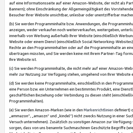
auf eine Informationsseite auf einer Amazon-Website, der nicht als Part
Bannern); ohne Einschränkung der Allgemeingültigkeit des Vorstehende
Besucher Ihrer Website unsichtbar, unlesbar oder unentzifferbar mache
(b) Sie werden Programminhalte bzw. Anwendungen, die Programminhalt
anzeigen, weder verkaufen noch weiterverkaufen, weitergeben, unterli
innerhalb von Werbung außerhalb Ihrer Website (einschließlich Werbun
Website oder einem Dienst (einschließlich Social Networking-Website
Rechte an den Programminhalten oder auf die Programminhalte an eine a
übertragen müssten, und Sie werden keine mit Ihrem Partner-Tag formati
Ihre Website ist.
(c) Sie werden Programminhalte, die nicht mehr auf einer Amazon-Websit
mehr zur Nutzung zur Verfügung stehen, umgehend von Ihrer Website e
(d) Sie werden keine Programminhalte, einschließlich in den Programmin
eine Person bzw. ein Unternehmen ein bestimmtes Produkt, eine Dienstle
geschäftlichen Beziehung oder Verbindung zu diesen steht (einschließli
Programminhalten).
(e) Sie werden Amazon-Marken (wie in den
Markenrichtlinien
definiert) 
„ammazon“, „amaozn“ und „kindel“) nicht zwecks Nutzung in einer Suc
Versuch unternehmen). Zusätzlich zu sonstigen Amazon zur Verfügung 
sorgen, dass von uns benannte Suchmaschinen Geschützte Begriffe (wie 