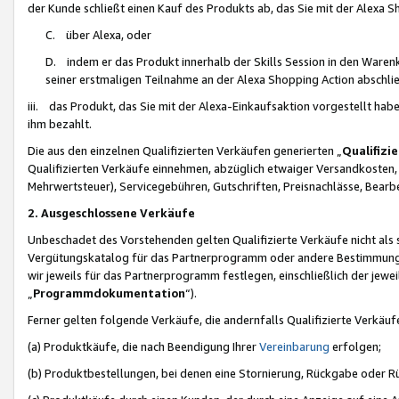
der Kunde schließt einen Kauf des Produkts ab, das Sie mit der Alexa 
C. über Alexa, oder
D. indem er das Produkt innerhalb der Skills Session in den Waren
seiner erstmaligen Teilnahme an der Alexa Shopping Action abschlie
iii. das Produkt, das Sie mit der Alexa-Einkaufsaktion vorgestellt ha
ihm bezahlt.
Die aus den einzelnen Qualifizierten Verkäufen generierten „
Qualifizi
Qualifizierten Verkäufe einnehmen, abzüglich etwaiger Versandkosten
Mehrwertsteuer), Servicegebühren, Gutschriften, Preisnachlässe, Bear
2. Ausgeschlossene Verkäufe
Unbeschadet des Vorstehenden gelten Qualifizierte Verkäufe nicht als
Vergütungskatalog für das Partnerprogramm oder andere Bestimmungen,
wir jeweils für das Partnerprogramm festlegen, einschließlich der jewe
„
Programmdokumentation
“).
Ferner gelten folgende Verkäufe, die andernfalls Qualifizierte Verkä
(a) Produktkäufe, die nach Beendigung Ihrer
Vereinbarung
erfolgen;
(b) Produktbestellungen, bei denen eine Stornierung, Rückgabe oder R