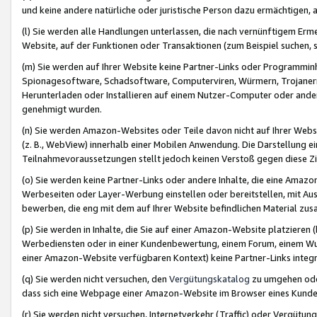
und keine andere natürliche oder juristische Person dazu ermächtigen, a
(l) Sie werden alle Handlungen unterlassen, die nach vernünftigem Erme
Website, auf der Funktionen oder Transaktionen (zum Beispiel suchen, s
(m) Sie werden auf Ihrer Website keine Partner-Links oder Programmin
Spionagesoftware, Schadsoftware, Computerviren, Würmern, Trojaner
Herunterladen oder Installieren auf einem Nutzer-Computer oder ande
genehmigt wurden.
(n) Sie werden Amazon-Websites oder Teile davon nicht auf Ihrer Websi
(z. B., WebView) innerhalb einer Mobilen Anwendung. Die Darstellung ein
Teilnahmevoraussetzungen stellt jedoch keinen Verstoß gegen diese Zif
(o) Sie werden keine Partner-Links oder andere Inhalte, die eine Am
Werbeseiten oder Layer-Werbung einstellen oder bereitstellen, mit Au
bewerben, die eng mit dem auf Ihrer Website befindlichen Material z
(p) Sie werden in Inhalte, die Sie auf einer Amazon-Website platzier
Werbediensten oder in einer Kundenbewertung, einem Forum, einem Wun
einer Amazon-Website verfügbaren Kontext) keine Partner-Links integr
(q) Sie werden nicht versuchen, den
Vergütungskatalog
zu umgehen oder
dass sich eine Webpage einer Amazon-Website im Browser eines Kunden 
(r) Sie werden nicht versuchen, Internetverkehr (Traffic) oder Vergü