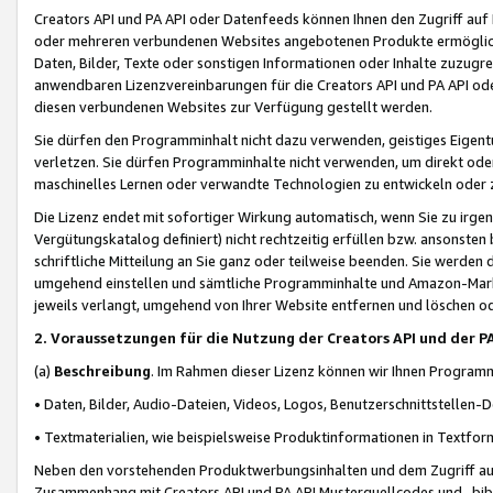
Creators API und PA API oder Datenfeeds können Ihnen den Zugriff auf D
oder mehreren verbundenen Websites angebotenen Produkte ermögliche
Daten, Bilder, Texte oder sonstigen Informationen oder Inhalte zuzugre
anwendbaren Lizenzvereinbarungen für die Creators API und PA API od
diesen verbundenen Websites zur Verfügung gestellt werden.
Sie dürfen den Programminhalt nicht dazu verwenden, geistiges Eigent
verletzen. Sie dürfen Programminhalte nicht verwenden, um direkt ode
maschinelles Lernen oder verwandte Technologien zu entwickeln oder zu
Die Lizenz endet mit sofortiger Wirkung automatisch, wenn Sie zu irg
Vergütungskatalog definiert) nicht rechtzeitig erfüllen bzw. ansonsten
schriftliche Mitteilung an Sie ganz oder teilweise beenden. Sie werden
umgehend einstellen und sämtliche Programminhalte und Amazon-Marke
jeweils verlangt, umgehend von Ihrer Website entfernen und löschen od
2. Voraussetzungen für die Nutzung der Creators API und der P
(a)
Beschreibung
. Im Rahmen dieser Lizenz können wir Ihnen Programmi
• Daten, Bilder, Audio-Dateien, Videos, Logos, Benutzerschnittstellen-
• Textmaterialien, wie beispielsweise Produktinformationen in Textfor
Neben den vorstehenden Produktwerbungsinhalten und dem Zugriff auf 
Zusammenhang mit Creators API und PA API Musterquellcodes und -bibli