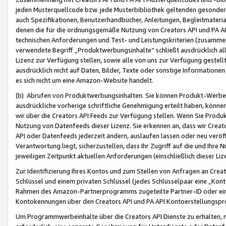
jeden Musterquellcode bzw. jede Musterbibliothek geltenden gesonder
auch Spezifikationen, Benutzerhandbücher, Anleitungen, Begleitmaterial
denen die für die ordnungsgemäße Nutzung von Creators API und PA A
technischen Anforderungen und Test- und Leistungskriterien (zusammen
verwendete Begriff „Produktwerbungsinhalte“ schließt ausdrücklich al
Lizenz zur Verfügung stellen, sowie alle von uns zur Verfügung gestel
ausdrücklich nicht auf Daten, Bilder, Texte oder sonstige Informatione
es sich nicht um eine Amazon-Website handelt.
(b) Abrufen von Produktwerbungsinhalten. Sie können Produkt-Werbein
ausdrückliche vorherige schriftliche Genehmigung erteilt haben, könn
wir über die Creators API Feeds zur Verfügung stellen. Wenn Sie Produk
Nutzung von Datenfeeds dieser Lizenz. Sie erkennen an, dass wir Creat
API oder Datenfeeds jederzeit ändern, auslaufen lassen oder neu veröffe
Verantwortung liegt, sicherzustellen, dass Ihr Zugriff auf die und Ihr
jeweiligen Zeitpunkt aktuellen Anforderungen (einschließlich dieser Liz
Zur Identifizierung Ihres Kontos und zum Stellen von Anfragen an Crea
Schlüssel und einem privaten Schlüssel (jedes Schlüsselpaar eine „Kon
Rahmen des Amazon-Partnerprogramms zugeteilte Partner-ID oder ein
Kontokennungen über den Creators API und PA API Kontoerstellungspro
Um Programmwerbeinhalte über die Creators API Dienste zu erhalten, m