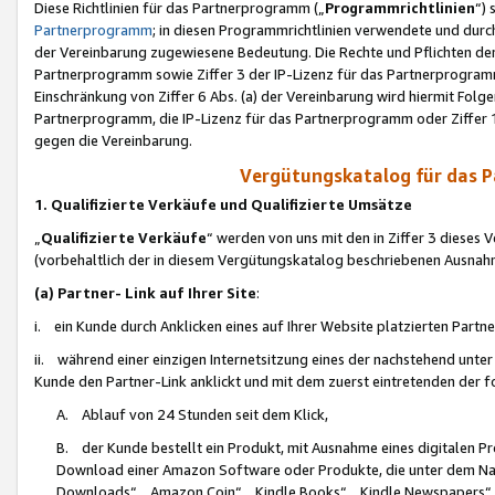
Diese Richtlinien für das Partnerprogramm („
Programmrichtlinien
“)
Partnerprogramm
; in diesen Programmrichtlinien verwendete und durch
der Vereinbarung zugewiesene Bedeutung. Die Rechte und Pflichten de
Partnerprogramm sowie Ziffer 3 der IP-Lizenz für das Partnerprogram
Einschränkung von Ziffer 6 Abs. (a) der Vereinbarung wird hiermit Fol
Partnerprogramm, die IP-Lizenz für das Partnerprogramm oder Ziffer 1
gegen die Vereinbarung.
Vergütungskatalog für das 
1. Qualifizierte Verkäufe und Qualifizierte Umsätze
„
Qualifizierte Verkäufe
“ werden von uns mit den in Ziffer 3 diese
(vorbehaltlich der in diesem Vergütungskatalog beschriebenen Ausnah
(a) Partner- Link auf Ihrer Site
:
i. ein Kunde durch Anklicken eines auf Ihrer Website platzierten Part
ii. während einer einzigen Internetsitzung eines der nachstehend unter (i)
Kunde den Partner-Link anklickt und mit dem zuerst eintretenden der f
A. Ablauf von 24 Stunden seit dem Klick,
B. der Kunde bestellt ein Produkt, mit Ausnahme eines digitalen P
Download einer Amazon Software oder Produkte, die unter dem N
Downloads“, „Amazon Coin“, „Kindle Books“, „Kindle Newspapers“, „