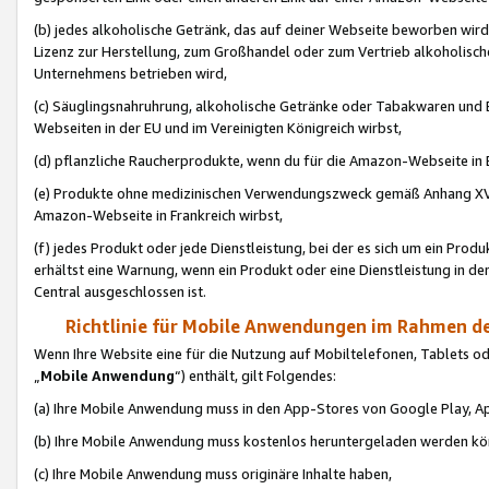
(b) jedes alkoholische Getränk, das auf deiner Webseite beworben wird
Lizenz zur Herstellung, zum Großhandel oder zum Vertrieb alkoholisch
Unternehmens betrieben wird,
(c) Säuglingsnahruhrung, alkoholische Getränke oder Tabakwaren und E
Webseiten in der EU und im Vereinigten Königreich wirbst,
(d) pflanzliche Raucherprodukte, wenn du für die Amazon-Webseite in B
(e) Produkte ohne medizinischen Verwendungszweck gemäß Anhang XVI 
Amazon-Webseite in Frankreich wirbst,
(f) jedes Produkt oder jede Dienstleistung, bei der es sich um ein Prod
erhältst eine Warnung, wenn ein Produkt oder eine Dienstleistung in de
Central ausgeschlossen ist.
Richtlinie für Mobile Anwendungen im Rahmen de
Wenn Ihre Website eine für die Nutzung auf Mobiltelefonen, Tablets 
„
Mobile Anwendung
“) enthält, gilt Folgendes:
(a) Ihre Mobile Anwendung muss in den App-Stores von Google Play, A
(b) Ihre Mobile Anwendung muss kostenlos heruntergeladen werden könn
(c) Ihre Mobile Anwendung muss originäre Inhalte haben,