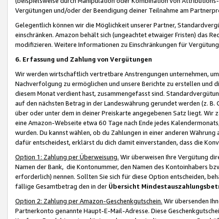
(beispielsweise durch Manipulation oder Kombination von Attributions-
Vergütungen und/oder der Beendigung deiner Teilnahme am Partnerp
Gelegentlich können wir die Möglichkeit unserer Partner, Standardv
einschränken. Amazon behält sich (ungeachtet etwaiger Fristen) das Re
modifizieren. Weitere Informationen zu Einschränkungen für Vergütung
6. Erfassung und Zahlung von Vergütungen
Wir werden wirtschaftlich vertretbare Anstrengungen unternehmen, um 
Nachverfolgung zu ermöglichen und unsere Berichte zu erstellen und di
diesem Monat verdient hast, zusammengefasst sind. Standardvergütung
auf den nächsten Betrag in der Landeswährung gerundet werden (z. B. C
über oder unter dem in deiner Preiskarte angegebenen Satz liegt. Wir
eine Amazon-Webseite etwa 60 Tage nach Ende jedes Kalendermonats, i
wurden. Du kannst wählen, ob du Zahlungen in einer anderen Währung
dafür entscheidest, erklärst du dich damit einverstanden, dass die K
Option 1: Zahlung per Überweisung.
Wir überweisen Ihre Vergütung dir
Namen der Bank, die Kontonummer, den Namen des Kontoinhabers bzw. a
erforderlich) nennen. Sollten Sie sich für diese Option entscheiden, be
fällige Gesamtbetrag den in der
Übersicht Mindestauszahlungsbet
Option 2: Zahlung per Amazon-Geschenkgutschein.
Wir übersenden Ihne
Partnerkonto genannte Haupt-E-Mail-Adresse. Diese Geschenkgutschei