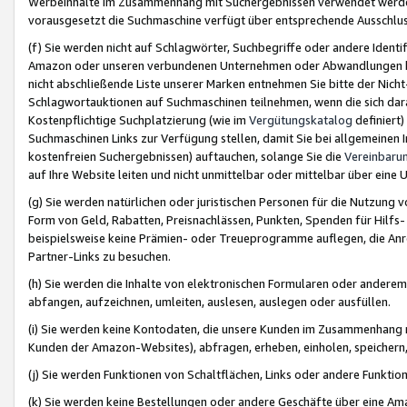
Werbeinhalte im Zusammenhang mit Suchergebnissen verwendet werden,
vorausgesetzt die Suchmaschine verfügt über entsprechende Ausschlu
(f) Sie werden nicht auf Schlagwörter, Suchbegriffe oder andere Ident
Amazon oder unseren verbundenen Unternehmen oder Abwandlungen bzw
nicht abschließende Liste unserer Marken entnehmen Sie bitte der Nich
Schlagwortauktionen auf Suchmaschinen teilnehmen, wenn die sich da
Kostenpflichtige Suchplatzierung (wie im
Vergütungskatalog
definiert
Suchmaschinen Links zur Verfügung stellen, damit Sie bei allgemeinen I
kostenfreien Suchergebnissen) auftauchen, solange Sie die
Vereinbaru
auf Ihre Website leiten und nicht unmittelbar oder mittelbar über eine
(g) Sie werden natürlichen oder juristischen Personen für die Nutzung 
Form von Geld, Rabatten, Preisnachlässen, Punkten, Spenden für Hilfs
beispielsweise keine Prämien- oder Treueprogramme auflegen, die Anrei
Partner-Links zu besuchen.
(h) Sie werden die Inhalte von elektronischen Formularen oder anderem M
abfangen, aufzeichnen, umleiten, auslesen, auslegen oder ausfüllen.
(i) Sie werden keine Kontodaten, die unsere Kunden im Zusammenhang 
Kunden der Amazon-Websites), abfragen, erheben, einholen, speichern,
(j) Sie werden Funktionen von Schaltflächen, Links oder andere Funkti
(k) Sie werden keine Bestellungen oder andere Geschäfte über eine Ama