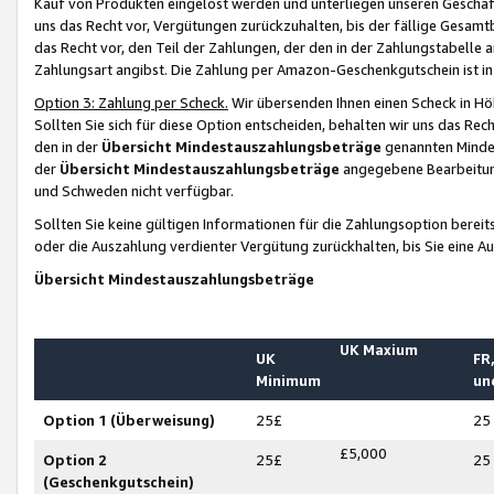
Kauf von Produkten eingelöst werden und unterliegen unseren Geschäf
uns das Recht vor, Vergütungen zurückzuhalten, bis der fällige Gesamt
das Recht vor, den Teil der Zahlungen, der den in der Zahlungstabelle 
Zahlungsart angibst. Die Zahlung per Amazon-Geschenkgutschein ist in
Option 3: Zahlung per Scheck.
Wir übersenden Ihnen einen Scheck in Höh
Sollten Sie sich für diese Option entscheiden, behalten wir uns das Rec
den in der
Übersicht Mindestauszahlungsbeträge
genannten Mindest
der
Übersicht Mindestauszahlungsbeträge
angegebene Bearbeitung
und Schweden nicht verfügbar.
Sollten Sie keine gültigen Informationen für die Zahlungsoption bereit
oder die Auszahlung verdienter Vergütung zurückhalten, bis Sie eine A
Übersicht Mindestauszahlungsbeträge
UK Maxium
UK
FR,
Minimum
un
Option 1 (Überweisung)
25£
25
£5,000
Option 2
25£
25
(Geschenkgutschein)