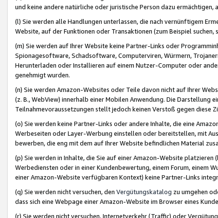
und keine andere natürliche oder juristische Person dazu ermächtigen, a
(l) Sie werden alle Handlungen unterlassen, die nach vernünftigem Erme
Website, auf der Funktionen oder Transaktionen (zum Beispiel suchen, s
(m) Sie werden auf Ihrer Website keine Partner-Links oder Programmin
Spionagesoftware, Schadsoftware, Computerviren, Würmern, Trojaner
Herunterladen oder Installieren auf einem Nutzer-Computer oder ande
genehmigt wurden.
(n) Sie werden Amazon-Websites oder Teile davon nicht auf Ihrer Websi
(z. B., WebView) innerhalb einer Mobilen Anwendung. Die Darstellung ein
Teilnahmevoraussetzungen stellt jedoch keinen Verstoß gegen diese Zif
(o) Sie werden keine Partner-Links oder andere Inhalte, die eine Am
Werbeseiten oder Layer-Werbung einstellen oder bereitstellen, mit Au
bewerben, die eng mit dem auf Ihrer Website befindlichen Material z
(p) Sie werden in Inhalte, die Sie auf einer Amazon-Website platzier
Werbediensten oder in einer Kundenbewertung, einem Forum, einem Wun
einer Amazon-Website verfügbaren Kontext) keine Partner-Links integr
(q) Sie werden nicht versuchen, den
Vergütungskatalog
zu umgehen oder
dass sich eine Webpage einer Amazon-Website im Browser eines Kunden 
(r) Sie werden nicht versuchen, Internetverkehr (Traffic) oder Vergü