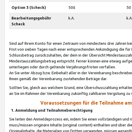
Option 3 (Scheck)
50£
50
Bearbeitungsgebühr
k.A.
k.A
Scheck
Sind auf Ihrem Konto für einen Zeitraum von mindestens drei Jahren kein
Frist von sieben Tagen nach einer entsprechenden Ankündigung die für
Schlussbetrag zurückzuhalten, der dem in der Übersicht Mindestausz
Mindestauszahlungsbetrag entspricht. Ferner können eine etwaig aufg
unterliegen oder durch geltende Verjährungsfristen verfallen.
An Sie unter Abzug bzw. Einbehalt aller in der Vereinbarung beschrieb
Ihnen gemäß der Vereinbarung zustehenden Beträge dar.
Sollten Sie, gleich aus welchem Grund, eine Überschusszahlung erhalte
an Sie im Rahmen der Vereinbarung zukünftig zahlbaren Vergütung zu 
Voraussetzungen für die Teilnahme a
1. Anmeldung und Teilnahmeberechtigung
Sie leiten den Anmeldeprozess ein, indem Sie einen vollständigen und 
muss/müssen originäre Inhalte (original content) enthalten und über d
Originalinhalte, die Materialien von Dritten verwenden, müssen wese