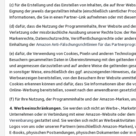
(c) für die Erstellung und das Einstellen von Inhalten, die auf Ihrer We
Eignung der jeweils dargestellten Inhalte (einschließlich sämtlicher 
Informationen, die Sie in einen Partner-Link aufnehmen oder mit diese
(d) dafür, dass die Nutzung der Programminhalte, Ihrer Website und des 
Verletzung oder missbräuchliche Ausübung unserer Rechte bzw. der Recht
Markenrechte, Datenschutzrechte, Veröffentlichungsrechte oder anderer
Einhaltung der
Amazon Anti-Fälschungsrichtlinien für das Partnerpro
(e) dafür, die Verwendung von Cookies, Pixeln und anderen Technologien
Besuchern gesammelten Daten in Übereinstimmung mit den geltenden Ge
und angemessen darzustellen und auf andere Weise die geltenden geset
in sonstiger Weise, einschließlich des ggf. anzuzeigenden Hinweises, d
Werbeanzeigen bereitstellen, von den Besuchern Ihrer Website unmitte
Cookies erkennen können und dafür, dass Sie Informationen über die v
Online-Werbung bereitstellen, soweit nach den anwendbaren gesetzlic
(f) für Ihre Nutzung, der Programminhalte und der Amazon-Marken, u
4. Werbeeinschränkungen.
Sie werden sich nicht an Werbe-, Market
Unternehmen oder in Verbindung mit einer Amazon-Website oder dem Pa
Vereinbarung
gestattet sind. Sie werden sich nicht an Werbeaktivitäten
Logos von uns oder unseren Partnern (einschließlich Amazon-Marken), 
E-Books, physischen Postsendungen, physischen Dokumenten oder in 