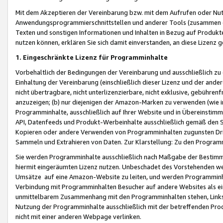
Mit dem Akzeptieren der Vereinbarung bzw. mit dem Aufrufen oder Nutz
Anwendungsprogrammierschnittstellen und anderer Tools (zusammen die
Texten und sonstigen Informationen und Inhalten in Bezug auf Produkte
nutzen können, erklären Sie sich damit einverstanden, an diese Lizenz 
1. Eingeschränkte Lizenz für Programminhalte
Vorbehaltlich der Bedingungen der Vereinbarung und ausschließlich z
Einhaltung der Vereinbarung (einschließlich dieser Lizenz und der ande
nicht übertragbare, nicht unterlizenzierbare, nicht exklusive, gebühren
anzuzeigen; (b) nur diejenigen der Amazon-Marken zu verwenden (wie in 
Programminhalte, ausschließlich auf Ihrer Website und in Übereinstimmu
API, Datenfeeds und Produkt-Werbeinhalte ausschließlich gemäß den Spe
Kopieren oder andere Verwenden von Programminhalten zugunsten Dri
Sammeln und Extrahieren von Daten. Zur Klarstellung: Zu den Program
Sie werden Programminhalte ausschließlich nach Maßgabe der Besti
hiermit eingeräumten Lizenz nutzen. Unbeschadet des Vorstehenden we
Umsätze auf eine Amazon-Website zu leiten, und werden Programminhal
Verbindung mit Programminhalten Besucher auf andere Websites als ein
unmittelbarem Zusammenhang mit den Programminhalten stehen, Links z
Nutzung der Programminhalte ausschließlich mit der betreffenden Pr
nicht mit einer anderen Webpage verlinken.