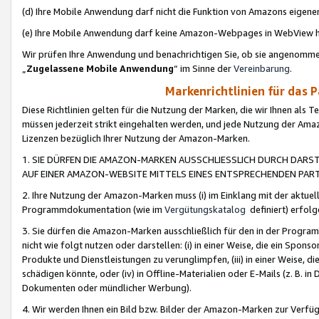
(d) Ihre Mobile Anwendung darf nicht die Funktion von Amazons eige
(e) Ihre Mobile Anwendung darf keine Amazon-Webpages in WebView 
Wir prüfen Ihre Anwendung und benachrichtigen Sie, ob sie angenomm
„
Zugelassene Mobile Anwendung
“ im Sinne der
Vereinbarung
.
Markenrichtlinien für das 
Diese Richtlinien gelten für die Nutzung der Marken, die wir Ihnen als 
müssen jederzeit strikt eingehalten werden, und jede Nutzung der Ama
Lizenzen bezüglich Ihrer Nutzung der Amazon-Marken.
1. SIE DÜRFEN DIE AMAZON-MARKEN AUSSCHLIESSLICH DURCH DARS
AUF EINER AMAZON-WEBSITE MITTELS EINES ENTSPRECHENDEN PART
2. Ihre Nutzung der Amazon-Marken muss (i) im Einklang mit der aktuells
Programmdokumentation (wie im
Vergütungskatalog
definiert) erfolg
3. Sie dürfen die Amazon-Marken ausschließlich für den in der Progr
nicht wie folgt nutzen oder darstellen: (i) in einer Weise, die ein Spo
Produkte und Dienstleistungen zu verunglimpfen, (iii) in einer Weise
schädigen könnte, oder (iv) in Offline-Materialien oder E-Mails (z. B.
Dokumenten oder mündlicher Werbung).
4. Wir werden Ihnen ein Bild bzw. Bilder der Amazon-Marken zur Verfüg