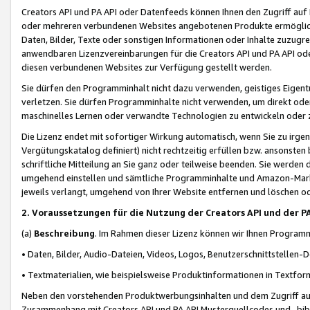
Creators API und PA API oder Datenfeeds können Ihnen den Zugriff auf D
oder mehreren verbundenen Websites angebotenen Produkte ermögliche
Daten, Bilder, Texte oder sonstigen Informationen oder Inhalte zuzugre
anwendbaren Lizenzvereinbarungen für die Creators API und PA API od
diesen verbundenen Websites zur Verfügung gestellt werden.
Sie dürfen den Programminhalt nicht dazu verwenden, geistiges Eigent
verletzen. Sie dürfen Programminhalte nicht verwenden, um direkt ode
maschinelles Lernen oder verwandte Technologien zu entwickeln oder zu
Die Lizenz endet mit sofortiger Wirkung automatisch, wenn Sie zu irg
Vergütungskatalog definiert) nicht rechtzeitig erfüllen bzw. ansonsten
schriftliche Mitteilung an Sie ganz oder teilweise beenden. Sie werden
umgehend einstellen und sämtliche Programminhalte und Amazon-Marke
jeweils verlangt, umgehend von Ihrer Website entfernen und löschen od
2. Voraussetzungen für die Nutzung der Creators API und der P
(a)
Beschreibung
. Im Rahmen dieser Lizenz können wir Ihnen Programmi
• Daten, Bilder, Audio-Dateien, Videos, Logos, Benutzerschnittstellen-
• Textmaterialien, wie beispielsweise Produktinformationen in Textfor
Neben den vorstehenden Produktwerbungsinhalten und dem Zugriff auf 
Zusammenhang mit Creators API und PA API Musterquellcodes und -bibli