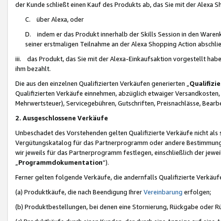
der Kunde schließt einen Kauf des Produkts ab, das Sie mit der Alexa 
C. über Alexa, oder
D. indem er das Produkt innerhalb der Skills Session in den Waren
seiner erstmaligen Teilnahme an der Alexa Shopping Action abschlie
iii. das Produkt, das Sie mit der Alexa-Einkaufsaktion vorgestellt ha
ihm bezahlt.
Die aus den einzelnen Qualifizierten Verkäufen generierten „
Qualifizi
Qualifizierten Verkäufe einnehmen, abzüglich etwaiger Versandkosten
Mehrwertsteuer), Servicegebühren, Gutschriften, Preisnachlässe, Bear
2. Ausgeschlossene Verkäufe
Unbeschadet des Vorstehenden gelten Qualifizierte Verkäufe nicht als
Vergütungskatalog für das Partnerprogramm oder andere Bestimmungen,
wir jeweils für das Partnerprogramm festlegen, einschließlich der jewe
„
Programmdokumentation
“).
Ferner gelten folgende Verkäufe, die andernfalls Qualifizierte Verkä
(a) Produktkäufe, die nach Beendigung Ihrer
Vereinbarung
erfolgen;
(b) Produktbestellungen, bei denen eine Stornierung, Rückgabe oder R