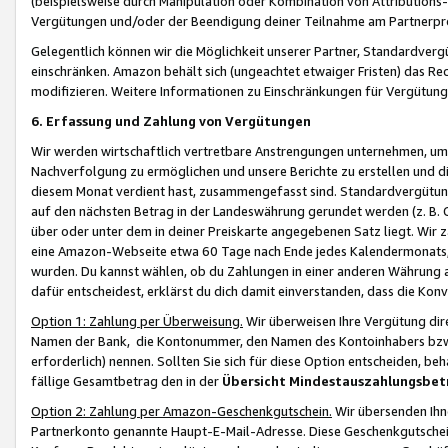
(beispielsweise durch Manipulation oder Kombination von Attributions-
Vergütungen und/oder der Beendigung deiner Teilnahme am Partnerp
Gelegentlich können wir die Möglichkeit unserer Partner, Standardv
einschränken. Amazon behält sich (ungeachtet etwaiger Fristen) das Re
modifizieren. Weitere Informationen zu Einschränkungen für Vergütung
6. Erfassung und Zahlung von Vergütungen
Wir werden wirtschaftlich vertretbare Anstrengungen unternehmen, um 
Nachverfolgung zu ermöglichen und unsere Berichte zu erstellen und di
diesem Monat verdient hast, zusammengefasst sind. Standardvergütung
auf den nächsten Betrag in der Landeswährung gerundet werden (z. B. C
über oder unter dem in deiner Preiskarte angegebenen Satz liegt. Wir
eine Amazon-Webseite etwa 60 Tage nach Ende jedes Kalendermonats, i
wurden. Du kannst wählen, ob du Zahlungen in einer anderen Währung
dafür entscheidest, erklärst du dich damit einverstanden, dass die K
Option 1: Zahlung per Überweisung.
Wir überweisen Ihre Vergütung dir
Namen der Bank, die Kontonummer, den Namen des Kontoinhabers bzw. a
erforderlich) nennen. Sollten Sie sich für diese Option entscheiden, be
fällige Gesamtbetrag den in der
Übersicht Mindestauszahlungsbet
Option 2: Zahlung per Amazon-Geschenkgutschein.
Wir übersenden Ihne
Partnerkonto genannte Haupt-E-Mail-Adresse. Diese Geschenkgutschei