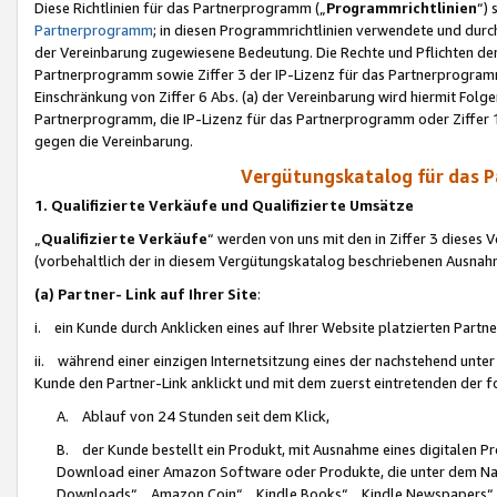
Diese Richtlinien für das Partnerprogramm („
Programmrichtlinien
“)
Partnerprogramm
; in diesen Programmrichtlinien verwendete und durch
der Vereinbarung zugewiesene Bedeutung. Die Rechte und Pflichten de
Partnerprogramm sowie Ziffer 3 der IP-Lizenz für das Partnerprogram
Einschränkung von Ziffer 6 Abs. (a) der Vereinbarung wird hiermit Fol
Partnerprogramm, die IP-Lizenz für das Partnerprogramm oder Ziffer 1
gegen die Vereinbarung.
Vergütungskatalog für das 
1. Qualifizierte Verkäufe und Qualifizierte Umsätze
„
Qualifizierte Verkäufe
“ werden von uns mit den in Ziffer 3 diese
(vorbehaltlich der in diesem Vergütungskatalog beschriebenen Ausnah
(a) Partner- Link auf Ihrer Site
:
i. ein Kunde durch Anklicken eines auf Ihrer Website platzierten Part
ii. während einer einzigen Internetsitzung eines der nachstehend unter (i)
Kunde den Partner-Link anklickt und mit dem zuerst eintretenden der f
A. Ablauf von 24 Stunden seit dem Klick,
B. der Kunde bestellt ein Produkt, mit Ausnahme eines digitalen P
Download einer Amazon Software oder Produkte, die unter dem N
Downloads“, „Amazon Coin“, „Kindle Books“, „Kindle Newspapers“, „