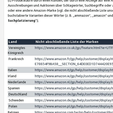
(c) Produktkäufe durch einen Kunden, der durch eine Anzeige auf eine 
Ausschreibungen und Auktionen über Schlagwörter, Suchbegriffe oder 
oder eine andere Amazon-Marke (vgl. die nicht abschließende Liste un
buchstabierte Varianten dieser Wörter (z. B. „ammazon“, „amaozn“ und „
Suchplatzierung
”);
Land
Nicht abschließende Liste der Marken
Vereinigtes
https://www.amazon.co.uk/gp/feature.html?ie=U
Königreich
Frankreich
https://www.amazon.fr/gp/help/customer/displa
E78834F9BA58__SECTION_64DE0ED1D744420E9
Italien
https://www.amazon.it/gp/help/customer/display
Irland
https://www.amazon.ie/gp/help/customer/displa
Niederlande
https://www.amazon.nl/gp/help/customer/display
Spanien
https://www.amazon.es/gp/help/customer/display
Deutschland
https://www.amazon.de/gp/help/customer/displa
Schweden
https://www.amazon.de/gp/help/customer/displa
Polen
https://www.amazon.pl/gp/help/customer/display
Belgien
https://www.amazon.com.be/gp/help/customer/d