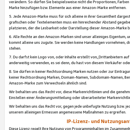
verändern. So dürfen Sie beispielsweise nicht die Proportionen, Farb
Marke hinzufügen bzw. Elemente aus einer Amazon-Marke entfernen.
5. Jede Amazon-Marke muss für sich alleine in ihrer Gesamtheit darge
grafischen oder Textelementen muss ein hinreichender Abstand gegebe
platzieren, der die Lesbarkeit oder Darstellung dieser Amazon-Marke b
6. Alle Rechte an den Amazon-Marken sind unser alleiniges Eigentum, 
kommt alleine uns zugute. Sie werden keine Handlungen vornehmen, 
stehen.
7. Du darfst kein Logo von, oder Inhalte erstellt von,
Drittanbietern au
anderweitig verwenden, es sei denn, du hast von diesem Verkäufer oder
8. Sie dürfen in keiner Rechtsordnung Marken nutzen oder zur Eintragu
keiner Rechtsordnung Marken, Domain-Namen, Subdomain-Namen, Benu
Amazon-Marke zum Verwechseln ähnlich sind.
Wir behalten uns das Recht vor, diese Markenrichtlinien und die gene
Einstellen einer Änderungsmitteilung oder überarbeiteter Markenricht
Wir behalten uns das Recht vor, gegen jede unbefugte Nutzung bzw. jede 
unserem alleinigen Ermessen angemessene Maßnahmen zu ergreifen.
IP-Lizenz- und Nutzungsan
Diese Lizenz regelt Ihre Nutzung von Programminhalten im Zusammen