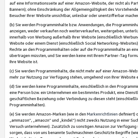
auf eine Informationsseite auf einer Amazon-Website, der nicht als Part
Bannern); ohne Einschränkung der Allgemeingültigkeit des Vorstehende
Besucher Ihrer Website unsichtbar, unlesbar oder unentzifferbar mache
(b) Sie werden Programminhalte bzw. Anwendungen, die Programminhalt
anzeigen, weder verkaufen noch weiterverkaufen, weitergeben, unterli
innerhalb von Werbung außerhalb Ihrer Website (einschließlich Werbun
Website oder einem Dienst (einschließlich Social Networking-Website
Rechte an den Programminhalten oder auf die Programminhalte an eine a
übertragen müssten, und Sie werden keine mit Ihrem Partner-Tag formati
Ihre Website ist.
(c) Sie werden Programminhalte, die nicht mehr auf einer Amazon-Websit
mehr zur Nutzung zur Verfügung stehen, umgehend von Ihrer Website e
(d) Sie werden keine Programminhalte, einschließlich in den Programmin
eine Person bzw. ein Unternehmen ein bestimmtes Produkt, eine Dienstle
geschäftlichen Beziehung oder Verbindung zu diesen steht (einschließli
Programminhalten).
(e) Sie werden Amazon-Marken (wie in den
Markenrichtlinien
definiert) 
„ammazon“, „amaozn“ und „kindel“) nicht zwecks Nutzung in einer Suc
Versuch unternehmen). Zusätzlich zu sonstigen Amazon zur Verfügung 
sorgen, dass von uns benannte Suchmaschinen Geschützte Begriffe (wie 