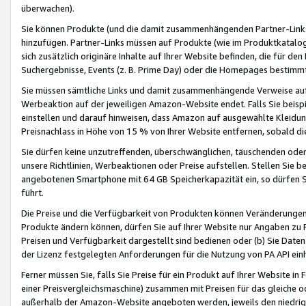
überwachen).
Sie können Produkte (und die damit zusammenhängenden Partner-Links)
hinzufügen. Partner-Links müssen auf Produkte (wie im Produktkatalog de
sich zusätzlich originäre Inhalte auf Ihrer Website befinden, die für 
Suchergebnisse, Events (z. B. Prime Day) oder die Homepages bestimmte
Sie müssen sämtliche Links und damit zusammenhängende Verweise auf z
Werbeaktion auf der jeweiligen Amazon-Website endet. Falls Sie beisp
einstellen und darauf hinweisen, dass Amazon auf ausgewählte Kleidun
Preisnachlass in Höhe von 15 % von Ihrer Website entfernen, sobald di
Sie dürfen keine unzutreffenden, überschwänglichen, täuschenden od
unsere Richtlinien, Werbeaktionen oder Preise aufstellen. Stellen Sie 
angebotenen Smartphone mit 64 GB Speicherkapazität ein, so dürfen S
führt.
Die Preise und die Verfügbarkeit von Produkten können Veränderungen 
Produkte ändern können, dürfen Sie auf Ihrer Website nur Angaben zu P
Preisen und Verfügbarkeit dargestellt sind bedienen oder (b) Sie Daten
der Lizenz festgelegten Anforderungen für die Nutzung von PA API einh
Ferner müssen Sie, falls Sie Preise für ein Produkt auf Ihrer Website in 
einer Preisvergleichsmaschine) zusammen mit Preisen für das gleiche o
außerhalb der Amazon-Website angeboten werden, jeweils den niedrigst