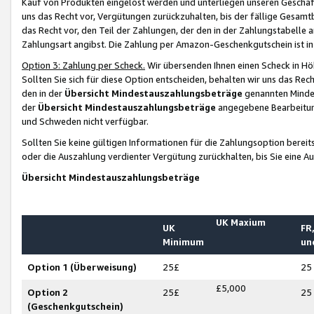
Kauf von Produkten eingelöst werden und unterliegen unseren Geschäf
uns das Recht vor, Vergütungen zurückzuhalten, bis der fällige Gesamt
das Recht vor, den Teil der Zahlungen, der den in der Zahlungstabelle 
Zahlungsart angibst. Die Zahlung per Amazon-Geschenkgutschein ist in
Option 3: Zahlung per Scheck.
Wir übersenden Ihnen einen Scheck in Höh
Sollten Sie sich für diese Option entscheiden, behalten wir uns das Rec
den in der
Übersicht Mindestauszahlungsbeträge
genannten Mindest
der
Übersicht Mindestauszahlungsbeträge
angegebene Bearbeitung
und Schweden nicht verfügbar.
Sollten Sie keine gültigen Informationen für die Zahlungsoption bereit
oder die Auszahlung verdienter Vergütung zurückhalten, bis Sie eine A
Übersicht Mindestauszahlungsbeträge
UK Maxium
UK
FR,
Minimum
un
Option 1 (Überweisung)
25£
25
£5,000
Option 2
25£
25
(Geschenkgutschein)