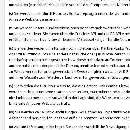
umzuleiten (einschließlich mit Hilfe von auf den Computern der Nutzer i
(s) Sie werden nicht durch Roboter, Softwareprogramme oder auf andere
Amazon-Website generieren.
(t) Sie werden unsere Kundenrezensionen oder Sternebewertungen wed
nutzen, es sei denn, Sie haben über die Creators API und die PA API e
erfüllen die in der Lizenz beschriebenen Voraussetzungen für die Nutzu
(u) Sie werden weder unmittelbar noch mittelbar über Partner-Links P
oder zu Nutzung durch eine andere natürliche oder juristische Person,
Geschäftspartnern nicht gestatten bzw. diese nicht dazu auffordern od
andere natürliche oder juristische Person, unmittelbar oder mittelbar
zu Wiederverkaufs- oder gewerblichen Zwecken (gleich welcher Art) 
auf Ihrer Website zum Wiederverkauf oder für gewerbliche Nutzungen 
(v) Sie werden die URL Ihrer Website, die die Partner-Links enthält b
werden, nicht in einer Weise tarnen, verstecken, manipulieren oder and
nicht mit angemessenem Aufwand in der Lage sind, die Website oder A
Links eine Amazon-Website aufruft.
(w) Sie werden keine Link-Verkürzungen, Schaltflächen, Hyperlinks ode
dahingehend hervorrufen, dass Sie auf eine Amazon-Website verlinken
(x) Auf unser Verlangen hin legen Sie uns eine schriftliche Bestätigung