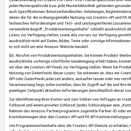
jeden Musterquellcode bzw. jede Musterbibliothek geltenden gesonder
auch Spezifikationen, Benutzerhandbücher, Anleitungen, Begleitmaterial
denen die für die ordnungsgemäße Nutzung von Creators API und PA A
technischen Anforderungen und Test- und Leistungskriterien (zusammen
verwendete Begriff „Produktwerbungsinhalte“ schließt ausdrücklich al
Lizenz zur Verfügung stellen, sowie alle von uns zur Verfügung gestel
ausdrücklich nicht auf Daten, Bilder, Texte oder sonstige Informatione
es sich nicht um eine Amazon-Website handelt.
(b) Abrufen von Produktwerbungsinhalten. Sie können Produkt-Werbein
ausdrückliche vorherige schriftliche Genehmigung erteilt haben, könn
wir über die Creators API Feeds zur Verfügung stellen. Wenn Sie Produk
Nutzung von Datenfeeds dieser Lizenz. Sie erkennen an, dass wir Creat
API oder Datenfeeds jederzeit ändern, auslaufen lassen oder neu veröffe
Verantwortung liegt, sicherzustellen, dass Ihr Zugriff auf die und Ihr
jeweiligen Zeitpunkt aktuellen Anforderungen (einschließlich dieser Liz
Zur Identifizierung Ihres Kontos und zum Stellen von Anfragen an Crea
Schlüssel und einem privaten Schlüssel (jedes Schlüsselpaar eine „Kon
Rahmen des Amazon-Partnerprogramms zugeteilte Partner-ID oder ein
Kontokennungen über den Creators API und PA API Kontoerstellungspro
Um Programmwerbeinhalte über die Creators API Dienste zu erhalten, m