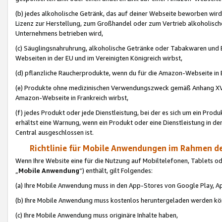
(b) jedes alkoholische Getränk, das auf deiner Webseite beworben wird
Lizenz zur Herstellung, zum Großhandel oder zum Vertrieb alkoholisch
Unternehmens betrieben wird,
(c) Säuglingsnahruhrung, alkoholische Getränke oder Tabakwaren und E
Webseiten in der EU und im Vereinigten Königreich wirbst,
(d) pflanzliche Raucherprodukte, wenn du für die Amazon-Webseite in B
(e) Produkte ohne medizinischen Verwendungszweck gemäß Anhang XVI 
Amazon-Webseite in Frankreich wirbst,
(f) jedes Produkt oder jede Dienstleistung, bei der es sich um ein Prod
erhältst eine Warnung, wenn ein Produkt oder eine Dienstleistung in de
Central ausgeschlossen ist.
Richtlinie für Mobile Anwendungen im Rahmen de
Wenn Ihre Website eine für die Nutzung auf Mobiltelefonen, Tablets 
„
Mobile Anwendung
“) enthält, gilt Folgendes:
(a) Ihre Mobile Anwendung muss in den App-Stores von Google Play, A
(b) Ihre Mobile Anwendung muss kostenlos heruntergeladen werden könn
(c) Ihre Mobile Anwendung muss originäre Inhalte haben,