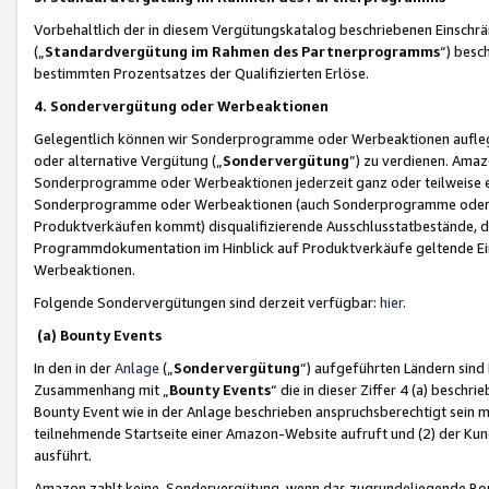
Vorbehaltlich der in diesem Vergütungskatalog beschriebenen Einschr
(„
Standardvergütung im Rahmen des Partnerprogramms
“) besc
bestimmten Prozentsatzes der Qualifizierten Erlöse.
4. Sondervergütung oder Werbeaktionen
Gelegentlich können wir Sonderprogramme oder Werbeaktionen auflegen,
oder alternative Vergütung („
Sondervergütung
”) zu verdienen. Amazo
Sonderprogramme oder Werbeaktionen jederzeit ganz oder teilweise einz
Sonderprogramme oder Werbeaktionen (auch Sonderprogramme oder We
Produktverkäufen kommt) disqualifizierende Ausschlusstatbestände, di
Programmdokumentation im Hinblick auf Produktverkäufe geltende E
Werbeaktionen.
Folgende Sondervergütungen sind derzeit verfügbar:
hier
.
(a) Bounty Events
In den in der
Anlage
(„
Sondervergütung
“) aufgeführten Ländern sind
Zusammenhang mit „
Bounty Events
“ die in dieser Ziffer 4 (a) besch
Bounty Event wie in der Anlage beschrieben anspruchsberechtigt sein mu
teilnehmende Startseite einer Amazon-Website aufruft und (2) der Kun
ausführt.
Amazon zahlt keine Sondervergütung, wenn das zugrundeliegende Boun