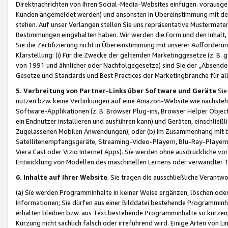
Direktnachrichten von Ihren Social-Media-Websites einfügen. vorausg
Kunden angemeldet werden) und ansonsten in Übereinstimmung mit der
stehen. Auf unser Verlangen stellen Sie uns repräsentative Mustermater
Bestimmungen eingehalten haben. Wir werden die Form und den Inhalt, di
Sie die Zertifizierung nicht in Übereinstimmung mit unserer Aufforderu
Klarstellung: (i) Für die Zwecke der geltenden Marketinggesetze (z. 
von 1991 und ähnlicher oder Nachfolgegesetze) sind Sie der „Absender“ j
Gesetze und Standards und Best Practices der Marketingbranche für 
5. Verbreitung von Partner-Links über Software und Geräte
Sie
nutzen bzw. keine Verlinkungen auf eine Amazon-Website wie nachsteh
Software-Applikationen (z. B. Browser Plug-ins, Browser Helper Objec
ein Endnutzer installieren und ausführen kann) und Geräten, einschlie
Zugelassenen Mobilen Anwendungen); oder (b) im Zusammenhang mit bzw.
Satellitenempfangsgeräte, Streaming-Video-Playern, Blu-Ray-Playern 
Viera Cast oder Vizio Internet Apps). Sie werden ohne ausdrückliche v
Entwicklung von Modellen des maschinellen Lernens oder verwandter 
6. Inhalte auf Ihrer Website
. Sie tragen die ausschließliche Verantwo
(a) Sie werden Programminhalte in keiner Weise ergänzen, löschen oder
Informationen; Sie dürfen aus einer Bilddatei bestehende Programminhal
erhalten bleiben bzw. aus Text bestehende Programminhalte so kürzen, 
Kürzung nicht sachlich falsch oder irreführend wird. Einige Arten von L