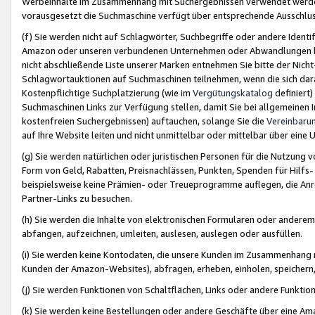
Werbeinhalte im Zusammenhang mit Suchergebnissen verwendet werden,
vorausgesetzt die Suchmaschine verfügt über entsprechende Ausschlu
(f) Sie werden nicht auf Schlagwörter, Suchbegriffe oder andere Ident
Amazon oder unseren verbundenen Unternehmen oder Abwandlungen bzw
nicht abschließende Liste unserer Marken entnehmen Sie bitte der Nich
Schlagwortauktionen auf Suchmaschinen teilnehmen, wenn die sich da
Kostenpflichtige Suchplatzierung (wie im
Vergütungskatalog
definiert
Suchmaschinen Links zur Verfügung stellen, damit Sie bei allgemeinen I
kostenfreien Suchergebnissen) auftauchen, solange Sie die
Vereinbaru
auf Ihre Website leiten und nicht unmittelbar oder mittelbar über eine
(g) Sie werden natürlichen oder juristischen Personen für die Nutzung 
Form von Geld, Rabatten, Preisnachlässen, Punkten, Spenden für Hilfs
beispielsweise keine Prämien- oder Treueprogramme auflegen, die Anrei
Partner-Links zu besuchen.
(h) Sie werden die Inhalte von elektronischen Formularen oder anderem M
abfangen, aufzeichnen, umleiten, auslesen, auslegen oder ausfüllen.
(i) Sie werden keine Kontodaten, die unsere Kunden im Zusammenhang 
Kunden der Amazon-Websites), abfragen, erheben, einholen, speichern,
(j) Sie werden Funktionen von Schaltflächen, Links oder andere Funkti
(k) Sie werden keine Bestellungen oder andere Geschäfte über eine Ama