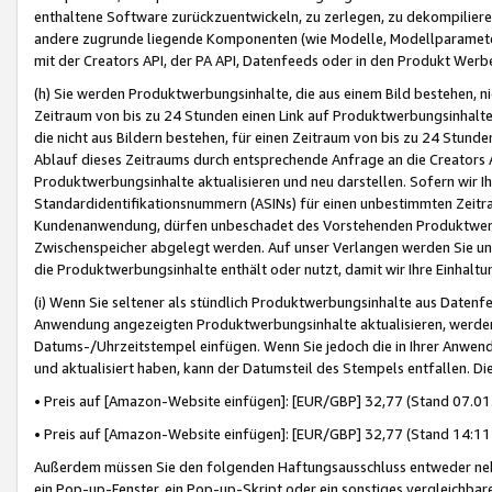
enthaltene Software zurückzuentwickeln, zu zerlegen, zu dekompilier
andere zugrunde liegende Komponenten (wie Modelle, Modellparameter
mit der Creators API, der PA API, Datenfeeds oder in den Produkt Werb
(h) Sie werden Produktwerbungsinhalte, die aus einem Bild bestehen, ni
Zeitraum von bis zu 24 Stunden einen Link auf Produktwerbungsinhalte
die nicht aus Bildern bestehen, für einen Zeitraum von bis zu 24 Stund
Ablauf dieses Zeitraums durch entsprechende Anfrage an die Creators 
Produktwerbungsinhalte aktualisieren und neu darstellen. Sofern wir Ih
Standardidentifikationsnummern (ASINs) für einen unbestimmten Zeitra
Kundenanwendung, dürfen unbeschadet des Vorstehenden Produktwerbu
Zwischenspeicher abgelegt werden. Auf unser Verlangen werden Sie un
die Produktwerbungsinhalte enthält oder nutzt, damit wir Ihre Einhalt
(i) Wenn Sie seltener als stündlich Produktwerbungsinhalte aus Datenfe
Anwendung angezeigten Produktwerbungsinhalte aktualisieren, werden 
Datums-/Uhrzeitstempel einfügen. Wenn Sie jedoch die in Ihrer Anwe
und aktualisiert haben, kann der Datumsteil des Stempels entfallen. Dies
• Preis auf [Amazon-Website einfügen]: [EUR/GBP] 32,77 (Stand 07.01.
• Preis auf [Amazon-Website einfügen]: [EUR/GBP] 32,77 (Stand 14:11 
Außerdem müssen Sie den folgenden Haftungsausschluss entweder neb
ein Pop-up-Fenster, ein Pop-up-Skript oder ein sonstiges vergleichba