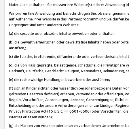
Materialien enthalten. Sie müssen Ihre Website(s) in Ihrer Anwendung ide
Wir prüfen Ihre Anwendung und benachrichtigen Sie, ob sie angenommen
auf Aufnahme Ihrer Website in das Partnerprogramm und Sie dürfen kei
Ungeeignet sind unter anderem Websites:
(a) die sexuelle oder obszöne Inhalte bewerben oder enthalten;
(b) die Gewalt verherrlichen oder gewalttätige Inhalte haben oder pot
anstiften,;
(c) die falsche, irreführende, diffamierende oder verleumderische Inha
(d) die von Hass geprägte, belästigende, schädliche, die Privatsphäre v
Herkunft, Hautfarbe, Geschlecht, Religion, Nationalität, Behinderung, 
(e) die rechtswidrige Handlungen bewerben oder ausführen;
(f) sich an Kinder richten oder wissentlich personenbezogene Daten vo
geltenden Gesetzen definiert) erheben, verwenden oder offenlegen, Vo
Regeln, Vorschriften, Anordnungen, Lizenzen, Genehmigungen, Richtlini
Entscheidungen oder andere Anforderungen einer zuständigen Regierung
Privacy Protection Act (15 U.S.C. §§ 6501-6506) oder Vorschriften, di
Internet erlassen wurden);
(g) die Marken von Amazon oder unseren verbundenen Unternehmen b