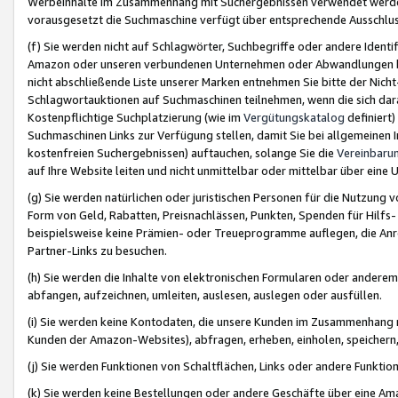
Werbeinhalte im Zusammenhang mit Suchergebnissen verwendet werden,
vorausgesetzt die Suchmaschine verfügt über entsprechende Ausschlu
(f) Sie werden nicht auf Schlagwörter, Suchbegriffe oder andere Ident
Amazon oder unseren verbundenen Unternehmen oder Abwandlungen bzw
nicht abschließende Liste unserer Marken entnehmen Sie bitte der Nich
Schlagwortauktionen auf Suchmaschinen teilnehmen, wenn die sich da
Kostenpflichtige Suchplatzierung (wie im
Vergütungskatalog
definiert
Suchmaschinen Links zur Verfügung stellen, damit Sie bei allgemeinen I
kostenfreien Suchergebnissen) auftauchen, solange Sie die
Vereinbaru
auf Ihre Website leiten und nicht unmittelbar oder mittelbar über eine
(g) Sie werden natürlichen oder juristischen Personen für die Nutzung 
Form von Geld, Rabatten, Preisnachlässen, Punkten, Spenden für Hilfs
beispielsweise keine Prämien- oder Treueprogramme auflegen, die Anrei
Partner-Links zu besuchen.
(h) Sie werden die Inhalte von elektronischen Formularen oder anderem M
abfangen, aufzeichnen, umleiten, auslesen, auslegen oder ausfüllen.
(i) Sie werden keine Kontodaten, die unsere Kunden im Zusammenhang 
Kunden der Amazon-Websites), abfragen, erheben, einholen, speichern,
(j) Sie werden Funktionen von Schaltflächen, Links oder andere Funkti
(k) Sie werden keine Bestellungen oder andere Geschäfte über eine Ama