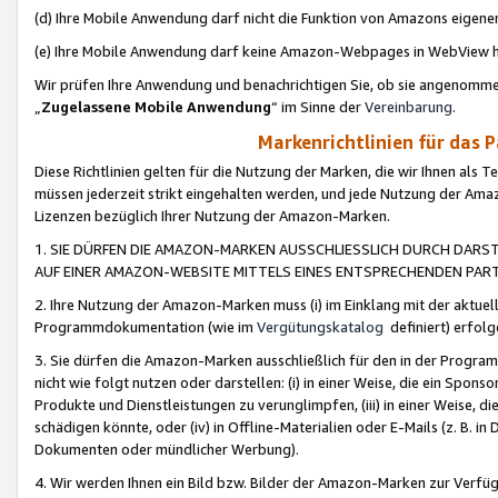
(d) Ihre Mobile Anwendung darf nicht die Funktion von Amazons eige
(e) Ihre Mobile Anwendung darf keine Amazon-Webpages in WebView 
Wir prüfen Ihre Anwendung und benachrichtigen Sie, ob sie angenomm
„
Zugelassene Mobile Anwendung
“ im Sinne der
Vereinbarung
.
Markenrichtlinien für das 
Diese Richtlinien gelten für die Nutzung der Marken, die wir Ihnen als 
müssen jederzeit strikt eingehalten werden, und jede Nutzung der Ama
Lizenzen bezüglich Ihrer Nutzung der Amazon-Marken.
1. SIE DÜRFEN DIE AMAZON-MARKEN AUSSCHLIESSLICH DURCH DARS
AUF EINER AMAZON-WEBSITE MITTELS EINES ENTSPRECHENDEN PART
2. Ihre Nutzung der Amazon-Marken muss (i) im Einklang mit der aktuells
Programmdokumentation (wie im
Vergütungskatalog
definiert) erfolg
3. Sie dürfen die Amazon-Marken ausschließlich für den in der Progr
nicht wie folgt nutzen oder darstellen: (i) in einer Weise, die ein Spo
Produkte und Dienstleistungen zu verunglimpfen, (iii) in einer Weise
schädigen könnte, oder (iv) in Offline-Materialien oder E-Mails (z. B.
Dokumenten oder mündlicher Werbung).
4. Wir werden Ihnen ein Bild bzw. Bilder der Amazon-Marken zur Verfüg