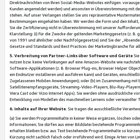
Direktnachrichten von Ihren Social-Media-Websites einfügen. vorausg
Kunden angemeldet werden) und ansonsten in Übereinstimmung mit der
stehen. Auf unser Verlangen stellen Sie uns repräsentative Mustermater
Bestimmungen eingehalten haben. Wir werden die Form und den Inhalt, di
Sie die Zertifizierung nicht in Übereinstimmung mit unserer Aufforderu
Klarstellung: (i) Für die Zwecke der geltenden Marketinggesetze (z. 
von 1991 und ähnlicher oder Nachfolgegesetze) sind Sie der „Absender“ j
Gesetze und Standards und Best Practices der Marketingbranche für 
5. Verbreitung von Partner-Links über Software und Geräte
Sie
nutzen bzw. keine Verlinkungen auf eine Amazon-Website wie nachsteh
Software-Applikationen (z. B. Browser Plug-ins, Browser Helper Objec
ein Endnutzer installieren und ausführen kann) und Geräten, einschlie
Zugelassenen Mobilen Anwendungen); oder (b) im Zusammenhang mit bzw.
Satellitenempfangsgeräte, Streaming-Video-Playern, Blu-Ray-Playern 
Viera Cast oder Vizio Internet Apps). Sie werden ohne ausdrückliche v
Entwicklung von Modellen des maschinellen Lernens oder verwandter 
6. Inhalte auf Ihrer Website
. Sie tragen die ausschließliche Verantwo
(a) Sie werden Programminhalte in keiner Weise ergänzen, löschen oder
Informationen; Sie dürfen aus einer Bilddatei bestehende Programminhal
erhalten bleiben bzw. aus Text bestehende Programminhalte so kürzen, 
Kürzung nicht sachlich falsch oder irreführend wird. Einige Arten von L