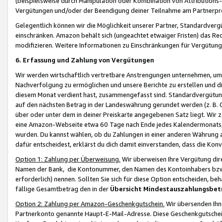
(beispielsweise durch Manipulation oder Kombination von Attributions-
Vergütungen und/oder der Beendigung deiner Teilnahme am Partnerp
Gelegentlich können wir die Möglichkeit unserer Partner, Standardv
einschränken. Amazon behält sich (ungeachtet etwaiger Fristen) das Re
modifizieren. Weitere Informationen zu Einschränkungen für Vergütung
6. Erfassung und Zahlung von Vergütungen
Wir werden wirtschaftlich vertretbare Anstrengungen unternehmen, um 
Nachverfolgung zu ermöglichen und unsere Berichte zu erstellen und di
diesem Monat verdient hast, zusammengefasst sind. Standardvergütung
auf den nächsten Betrag in der Landeswährung gerundet werden (z. B. C
über oder unter dem in deiner Preiskarte angegebenen Satz liegt. Wir
eine Amazon-Webseite etwa 60 Tage nach Ende jedes Kalendermonats, i
wurden. Du kannst wählen, ob du Zahlungen in einer anderen Währung
dafür entscheidest, erklärst du dich damit einverstanden, dass die K
Option 1: Zahlung per Überweisung.
Wir überweisen Ihre Vergütung dir
Namen der Bank, die Kontonummer, den Namen des Kontoinhabers bzw. a
erforderlich) nennen. Sollten Sie sich für diese Option entscheiden, be
fällige Gesamtbetrag den in der
Übersicht Mindestauszahlungsbet
Option 2: Zahlung per Amazon-Geschenkgutschein.
Wir übersenden Ihne
Partnerkonto genannte Haupt-E-Mail-Adresse. Diese Geschenkgutschei