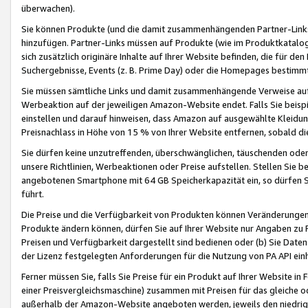
überwachen).
Sie können Produkte (und die damit zusammenhängenden Partner-Links)
hinzufügen. Partner-Links müssen auf Produkte (wie im Produktkatalog de
sich zusätzlich originäre Inhalte auf Ihrer Website befinden, die für 
Suchergebnisse, Events (z. B. Prime Day) oder die Homepages bestimmte
Sie müssen sämtliche Links und damit zusammenhängende Verweise auf z
Werbeaktion auf der jeweiligen Amazon-Website endet. Falls Sie beisp
einstellen und darauf hinweisen, dass Amazon auf ausgewählte Kleidun
Preisnachlass in Höhe von 15 % von Ihrer Website entfernen, sobald di
Sie dürfen keine unzutreffenden, überschwänglichen, täuschenden od
unsere Richtlinien, Werbeaktionen oder Preise aufstellen. Stellen Sie 
angebotenen Smartphone mit 64 GB Speicherkapazität ein, so dürfen S
führt.
Die Preise und die Verfügbarkeit von Produkten können Veränderungen 
Produkte ändern können, dürfen Sie auf Ihrer Website nur Angaben zu P
Preisen und Verfügbarkeit dargestellt sind bedienen oder (b) Sie Daten
der Lizenz festgelegten Anforderungen für die Nutzung von PA API einh
Ferner müssen Sie, falls Sie Preise für ein Produkt auf Ihrer Website in 
einer Preisvergleichsmaschine) zusammen mit Preisen für das gleiche o
außerhalb der Amazon-Website angeboten werden, jeweils den niedrigst