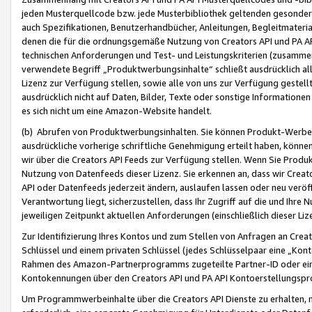
jeden Musterquellcode bzw. jede Musterbibliothek geltenden gesonder
auch Spezifikationen, Benutzerhandbücher, Anleitungen, Begleitmaterial
denen die für die ordnungsgemäße Nutzung von Creators API und PA A
technischen Anforderungen und Test- und Leistungskriterien (zusammen
verwendete Begriff „Produktwerbungsinhalte“ schließt ausdrücklich al
Lizenz zur Verfügung stellen, sowie alle von uns zur Verfügung gestel
ausdrücklich nicht auf Daten, Bilder, Texte oder sonstige Informatione
es sich nicht um eine Amazon-Website handelt.
(b) Abrufen von Produktwerbungsinhalten. Sie können Produkt-Werbein
ausdrückliche vorherige schriftliche Genehmigung erteilt haben, könn
wir über die Creators API Feeds zur Verfügung stellen. Wenn Sie Produk
Nutzung von Datenfeeds dieser Lizenz. Sie erkennen an, dass wir Creat
API oder Datenfeeds jederzeit ändern, auslaufen lassen oder neu veröffe
Verantwortung liegt, sicherzustellen, dass Ihr Zugriff auf die und Ihr
jeweiligen Zeitpunkt aktuellen Anforderungen (einschließlich dieser Liz
Zur Identifizierung Ihres Kontos und zum Stellen von Anfragen an Crea
Schlüssel und einem privaten Schlüssel (jedes Schlüsselpaar eine „Kon
Rahmen des Amazon-Partnerprogramms zugeteilte Partner-ID oder ein
Kontokennungen über den Creators API und PA API Kontoerstellungspro
Um Programmwerbeinhalte über die Creators API Dienste zu erhalten, m