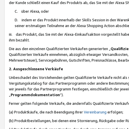
der Kunde schließt einen Kauf des Produkts ab, das Sie mit der Alexa 
C. über Alexa, oder
D. indem er das Produkt innerhalb der Skills Session in den Waren
seiner erstmaligen Teilnahme an der Alexa Shopping Action abschlie
iii. das Produkt, das Sie mit der Alexa-Einkaufsaktion vorgestellt ha
ihm bezahlt.
Die aus den einzelnen Qualifizierten Verkäufen generierten „
Qualifizi
Qualifizierten Verkäufe einnehmen, abzüglich etwaiger Versandkosten
Mehrwertsteuer), Servicegebühren, Gutschriften, Preisnachlässe, Bear
2. Ausgeschlossene Verkäufe
Unbeschadet des Vorstehenden gelten Qualifizierte Verkäufe nicht als
Vergütungskatalog für das Partnerprogramm oder andere Bestimmungen,
wir jeweils für das Partnerprogramm festlegen, einschließlich der jewe
„
Programmdokumentation
“).
Ferner gelten folgende Verkäufe, die andernfalls Qualifizierte Verkä
(a) Produktkäufe, die nach Beendigung Ihrer
Vereinbarung
erfolgen;
(b) Produktbestellungen, bei denen eine Stornierung, Rückgabe oder R