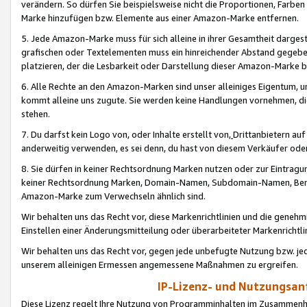
verändern. So dürfen Sie beispielsweise nicht die Proportionen, Farb
Marke hinzufügen bzw. Elemente aus einer Amazon-Marke entfernen.
5. Jede Amazon-Marke muss für sich alleine in ihrer Gesamtheit darge
grafischen oder Textelementen muss ein hinreichender Abstand gegebe
platzieren, der die Lesbarkeit oder Darstellung dieser Amazon-Marke b
6. Alle Rechte an den Amazon-Marken sind unser alleiniges Eigentum, 
kommt alleine uns zugute. Sie werden keine Handlungen vornehmen, 
stehen.
7. Du darfst kein Logo von, oder Inhalte erstellt von,
Drittanbietern au
anderweitig verwenden, es sei denn, du hast von diesem Verkäufer oder
8. Sie dürfen in keiner Rechtsordnung Marken nutzen oder zur Eintragu
keiner Rechtsordnung Marken, Domain-Namen, Subdomain-Namen, Benu
Amazon-Marke zum Verwechseln ähnlich sind.
Wir behalten uns das Recht vor, diese Markenrichtlinien und die gene
Einstellen einer Änderungsmitteilung oder überarbeiteter Markenricht
Wir behalten uns das Recht vor, gegen jede unbefugte Nutzung bzw. jede 
unserem alleinigen Ermessen angemessene Maßnahmen zu ergreifen.
IP-Lizenz- und Nutzungsan
Diese Lizenz regelt Ihre Nutzung von Programminhalten im Zusammen