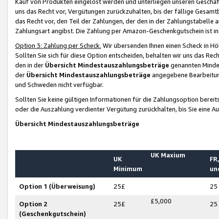
Kauf von Produkten eingelöst werden und unterliegen unseren Geschäf
uns das Recht vor, Vergütungen zurückzuhalten, bis der fällige Gesamt
das Recht vor, den Teil der Zahlungen, der den in der Zahlungstabelle 
Zahlungsart angibst. Die Zahlung per Amazon-Geschenkgutschein ist in
Option 3: Zahlung per Scheck.
Wir übersenden Ihnen einen Scheck in Höh
Sollten Sie sich für diese Option entscheiden, behalten wir uns das Rec
den in der
Übersicht Mindestauszahlungsbeträge
genannten Mindest
der
Übersicht Mindestauszahlungsbeträge
angegebene Bearbeitung
und Schweden nicht verfügbar.
Sollten Sie keine gültigen Informationen für die Zahlungsoption bereit
oder die Auszahlung verdienter Vergütung zurückhalten, bis Sie eine A
Übersicht Mindestauszahlungsbeträge
UK Maxium
UK
FR,
Minimum
un
Option 1 (Überweisung)
25£
25
£5,000
Option 2
25£
25
(Geschenkgutschein)