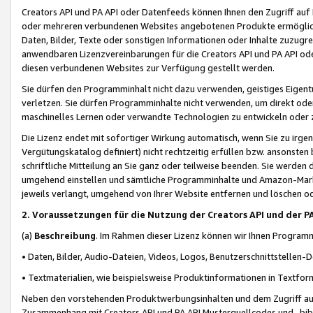
Creators API und PA API oder Datenfeeds können Ihnen den Zugriff auf D
oder mehreren verbundenen Websites angebotenen Produkte ermögliche
Daten, Bilder, Texte oder sonstigen Informationen oder Inhalte zuzugre
anwendbaren Lizenzvereinbarungen für die Creators API und PA API od
diesen verbundenen Websites zur Verfügung gestellt werden.
Sie dürfen den Programminhalt nicht dazu verwenden, geistiges Eigent
verletzen. Sie dürfen Programminhalte nicht verwenden, um direkt ode
maschinelles Lernen oder verwandte Technologien zu entwickeln oder zu
Die Lizenz endet mit sofortiger Wirkung automatisch, wenn Sie zu irg
Vergütungskatalog definiert) nicht rechtzeitig erfüllen bzw. ansonsten
schriftliche Mitteilung an Sie ganz oder teilweise beenden. Sie werden
umgehend einstellen und sämtliche Programminhalte und Amazon-Marke
jeweils verlangt, umgehend von Ihrer Website entfernen und löschen od
2. Voraussetzungen für die Nutzung der Creators API und der P
(a)
Beschreibung
. Im Rahmen dieser Lizenz können wir Ihnen Programmi
• Daten, Bilder, Audio-Dateien, Videos, Logos, Benutzerschnittstellen-
• Textmaterialien, wie beispielsweise Produktinformationen in Textfor
Neben den vorstehenden Produktwerbungsinhalten und dem Zugriff auf 
Zusammenhang mit Creators API und PA API Musterquellcodes und -bibli