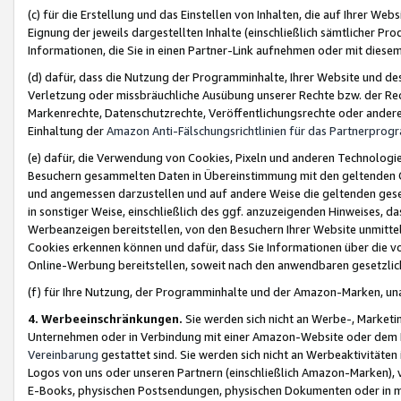
(c) für die Erstellung und das Einstellen von Inhalten, die auf Ihrer We
Eignung der jeweils dargestellten Inhalte (einschließlich sämtlicher 
Informationen, die Sie in einen Partner-Link aufnehmen oder mit diese
(d) dafür, dass die Nutzung der Programminhalte, Ihrer Website und des 
Verletzung oder missbräuchliche Ausübung unserer Rechte bzw. der Recht
Markenrechte, Datenschutzrechte, Veröffentlichungsrechte oder anderer
Einhaltung der
Amazon Anti-Fälschungsrichtlinien für das Partnerpro
(e) dafür, die Verwendung von Cookies, Pixeln und anderen Technologien
Besuchern gesammelten Daten in Übereinstimmung mit den geltenden Ge
und angemessen darzustellen und auf andere Weise die geltenden geset
in sonstiger Weise, einschließlich des ggf. anzuzeigenden Hinweises, d
Werbeanzeigen bereitstellen, von den Besuchern Ihrer Website unmitte
Cookies erkennen können und dafür, dass Sie Informationen über die v
Online-Werbung bereitstellen, soweit nach den anwendbaren gesetzlic
(f) für Ihre Nutzung, der Programminhalte und der Amazon-Marken, u
4. Werbeeinschränkungen.
Sie werden sich nicht an Werbe-, Market
Unternehmen oder in Verbindung mit einer Amazon-Website oder dem Pa
Vereinbarung
gestattet sind. Sie werden sich nicht an Werbeaktivitäten
Logos von uns oder unseren Partnern (einschließlich Amazon-Marken), 
E-Books, physischen Postsendungen, physischen Dokumenten oder in 