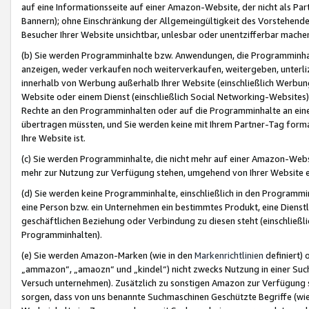
auf eine Informationsseite auf einer Amazon-Website, der nicht als Part
Bannern); ohne Einschränkung der Allgemeingültigkeit des Vorstehende
Besucher Ihrer Website unsichtbar, unlesbar oder unentzifferbar mache
(b) Sie werden Programminhalte bzw. Anwendungen, die Programminhalt
anzeigen, weder verkaufen noch weiterverkaufen, weitergeben, unterli
innerhalb von Werbung außerhalb Ihrer Website (einschließlich Werbun
Website oder einem Dienst (einschließlich Social Networking-Website
Rechte an den Programminhalten oder auf die Programminhalte an eine a
übertragen müssten, und Sie werden keine mit Ihrem Partner-Tag formati
Ihre Website ist.
(c) Sie werden Programminhalte, die nicht mehr auf einer Amazon-Websit
mehr zur Nutzung zur Verfügung stehen, umgehend von Ihrer Website e
(d) Sie werden keine Programminhalte, einschließlich in den Programmin
eine Person bzw. ein Unternehmen ein bestimmtes Produkt, eine Dienstle
geschäftlichen Beziehung oder Verbindung zu diesen steht (einschließli
Programminhalten).
(e) Sie werden Amazon-Marken (wie in den
Markenrichtlinien
definiert) 
„ammazon“, „amaozn“ und „kindel“) nicht zwecks Nutzung in einer Suc
Versuch unternehmen). Zusätzlich zu sonstigen Amazon zur Verfügung 
sorgen, dass von uns benannte Suchmaschinen Geschützte Begriffe (wie 