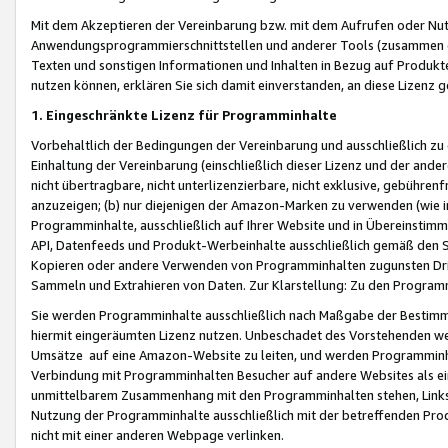
Mit dem Akzeptieren der Vereinbarung bzw. mit dem Aufrufen oder Nutz
Anwendungsprogrammierschnittstellen und anderer Tools (zusammen die
Texten und sonstigen Informationen und Inhalten in Bezug auf Produkte
nutzen können, erklären Sie sich damit einverstanden, an diese Lizenz 
1. Eingeschränkte Lizenz für Programminhalte
Vorbehaltlich der Bedingungen der Vereinbarung und ausschließlich z
Einhaltung der Vereinbarung (einschließlich dieser Lizenz und der ande
nicht übertragbare, nicht unterlizenzierbare, nicht exklusive, gebühren
anzuzeigen; (b) nur diejenigen der Amazon-Marken zu verwenden (wie in 
Programminhalte, ausschließlich auf Ihrer Website und in Übereinstimmu
API, Datenfeeds und Produkt-Werbeinhalte ausschließlich gemäß den Spe
Kopieren oder andere Verwenden von Programminhalten zugunsten Dri
Sammeln und Extrahieren von Daten. Zur Klarstellung: Zu den Program
Sie werden Programminhalte ausschließlich nach Maßgabe der Besti
hiermit eingeräumten Lizenz nutzen. Unbeschadet des Vorstehenden we
Umsätze auf eine Amazon-Website zu leiten, und werden Programminhal
Verbindung mit Programminhalten Besucher auf andere Websites als ein
unmittelbarem Zusammenhang mit den Programminhalten stehen, Links z
Nutzung der Programminhalte ausschließlich mit der betreffenden Pr
nicht mit einer anderen Webpage verlinken.