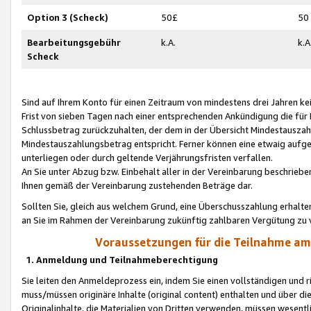
Option 3 (Scheck)
50£
50
Bearbeitungsgebühr
k.A.
k.A
Scheck
Sind auf Ihrem Konto für einen Zeitraum von mindestens drei Jahren kein
Frist von sieben Tagen nach einer entsprechenden Ankündigung die für
Schlussbetrag zurückzuhalten, der dem in der Übersicht Mindestausz
Mindestauszahlungsbetrag entspricht. Ferner können eine etwaig aufg
unterliegen oder durch geltende Verjährungsfristen verfallen.
An Sie unter Abzug bzw. Einbehalt aller in der Vereinbarung beschrieb
Ihnen gemäß der Vereinbarung zustehenden Beträge dar.
Sollten Sie, gleich aus welchem Grund, eine Überschusszahlung erhalte
an Sie im Rahmen der Vereinbarung zukünftig zahlbaren Vergütung zu 
Voraussetzungen für die Teilnahme a
1. Anmeldung und Teilnahmeberechtigung
Sie leiten den Anmeldeprozess ein, indem Sie einen vollständigen und 
muss/müssen originäre Inhalte (original content) enthalten und über d
Originalinhalte, die Materialien von Dritten verwenden, müssen wese