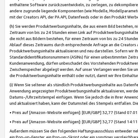
enthaltene Software zurückzuentwickeln, zu zerlegen, zu dekompilier
andere zugrunde liegende Komponenten (wie Modelle, Modellparameter
mit der Creators API, der PA API, Datenfeeds oder in den Produkt Werb
(h) Sie werden Produktwerbungsinhalte, die aus einem Bild bestehen, ni
Zeitraum von bis zu 24 Stunden einen Link auf Produktwerbungsinhalte
die nicht aus Bildern bestehen, für einen Zeitraum von bis zu 24 Stund
Ablauf dieses Zeitraums durch entsprechende Anfrage an die Creators 
Produktwerbungsinhalte aktualisieren und neu darstellen. Sofern wir Ih
Standardidentifikationsnummern (ASINs) für einen unbestimmten Zeitra
Kundenanwendung, dürfen unbeschadet des Vorstehenden Produktwerbu
Zwischenspeicher abgelegt werden. Auf unser Verlangen werden Sie un
die Produktwerbungsinhalte enthält oder nutzt, damit wir Ihre Einhalt
(i) Wenn Sie seltener als stündlich Produktwerbungsinhalte aus Datenfe
Anwendung angezeigten Produktwerbungsinhalte aktualisieren, werden 
Datums-/Uhrzeitstempel einfügen. Wenn Sie jedoch die in Ihrer Anwe
und aktualisiert haben, kann der Datumsteil des Stempels entfallen. Dies
• Preis auf [Amazon-Website einfügen]: [EUR/GBP] 32,77 (Stand 07.01.
• Preis auf [Amazon-Website einfügen]: [EUR/GBP] 32,77 (Stand 14:11 
Außerdem müssen Sie den folgenden Haftungsausschluss entweder neb
ein Pop-up-Fenster, ein Pop-up-Skript oder ein sonstiges vergleichba