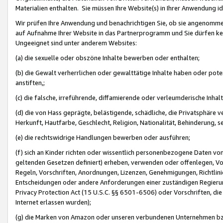
Materialien enthalten. Sie müssen Ihre Website(s) in Ihrer Anwendung ide
Wir prüfen Ihre Anwendung und benachrichtigen Sie, ob sie angenommen
auf Aufnahme Ihrer Website in das Partnerprogramm und Sie dürfen kei
Ungeeignet sind unter anderem Websites:
(a) die sexuelle oder obszöne Inhalte bewerben oder enthalten;
(b) die Gewalt verherrlichen oder gewalttätige Inhalte haben oder pot
anstiften,;
(c) die falsche, irreführende, diffamierende oder verleumderische Inha
(d) die von Hass geprägte, belästigende, schädliche, die Privatsphäre v
Herkunft, Hautfarbe, Geschlecht, Religion, Nationalität, Behinderung, 
(e) die rechtswidrige Handlungen bewerben oder ausführen;
(f) sich an Kinder richten oder wissentlich personenbezogene Daten vo
geltenden Gesetzen definiert) erheben, verwenden oder offenlegen, Vo
Regeln, Vorschriften, Anordnungen, Lizenzen, Genehmigungen, Richtlini
Entscheidungen oder andere Anforderungen einer zuständigen Regierung
Privacy Protection Act (15 U.S.C. §§ 6501-6506) oder Vorschriften, di
Internet erlassen wurden);
(g) die Marken von Amazon oder unseren verbundenen Unternehmen b