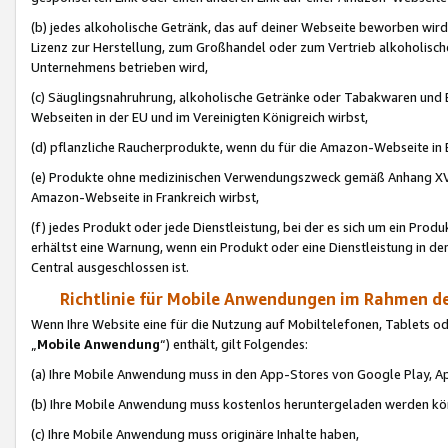
(b) jedes alkoholische Getränk, das auf deiner Webseite beworben wird
Lizenz zur Herstellung, zum Großhandel oder zum Vertrieb alkoholisch
Unternehmens betrieben wird,
(c) Säuglingsnahruhrung, alkoholische Getränke oder Tabakwaren und E
Webseiten in der EU und im Vereinigten Königreich wirbst,
(d) pflanzliche Raucherprodukte, wenn du für die Amazon-Webseite in B
(e) Produkte ohne medizinischen Verwendungszweck gemäß Anhang XVI 
Amazon-Webseite in Frankreich wirbst,
(f) jedes Produkt oder jede Dienstleistung, bei der es sich um ein Prod
erhältst eine Warnung, wenn ein Produkt oder eine Dienstleistung in de
Central ausgeschlossen ist.
Richtlinie für Mobile Anwendungen im Rahmen de
Wenn Ihre Website eine für die Nutzung auf Mobiltelefonen, Tablets 
„
Mobile Anwendung
“) enthält, gilt Folgendes:
(a) Ihre Mobile Anwendung muss in den App-Stores von Google Play, A
(b) Ihre Mobile Anwendung muss kostenlos heruntergeladen werden könn
(c) Ihre Mobile Anwendung muss originäre Inhalte haben,