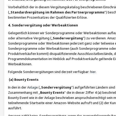
Vorbehaltlich der in diesem Vergütungskatalog beschriebenen Einschr
(„
Standardvergütung im Rahmen des Partnerprogramms
“) besc
bestimmten Prozentsatzes der Qualifizierten Erlöse.
4. Sondervergütung oder Werbeaktionen
Gelegentlich können wir Sonderprogramme oder Werbeaktionen auflegen,
oder alternative Vergütung („
Sondervergütung
”) zu verdienen. Amazo
Sonderprogramme oder Werbeaktionen jederzeit ganz oder teilweise einz
Sonderprogramme oder Werbeaktionen (auch Sonderprogramme oder We
Produktverkäufen kommt) disqualifizierende Ausschlusstatbestände, di
Programmdokumentation im Hinblick auf Produktverkäufe geltende E
Werbeaktionen.
Folgende Sondervergütungen sind derzeit verfügbar:
hier
.
(a) Bounty Events
In den in der
Anlage
(„
Sondervergütung
“) aufgeführten Ländern sind
Zusammenhang mit „
Bounty Events
“ die in dieser Ziffer 4 (a) besch
Bounty Event wie in der Anlage beschrieben anspruchsberechtigt sein mu
teilnehmende Startseite einer Amazon-Website aufruft und (2) der Kun
ausführt.
Amazon zahlt keine Sondervergütung, wenn das zugrundeliegende Boun