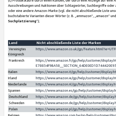
(c) Produktkäufe durch einen Kunden, der durch eine Anzeige auf eine 
Ausschreibungen und Auktionen über Schlagwörter, Suchbegriffe oder 
oder eine andere Amazon-Marke (vgl. die nicht abschließende Liste un
buchstabierte Varianten dieser Wörter (z. B. „ammazon“, „amaozn“ und „
Suchplatzierung
”);
Land
Nicht abschließende Liste der Marken
Vereinigtes
https://www.amazon.co.uk/gp/feature.html?ie=U
Königreich
Frankreich
https://www.amazon.fr/gp/help/customer/displa
E78834F9BA58__SECTION_64DE0ED1D744420E9
Italien
https://www.amazon.it/gp/help/customer/display
Irland
https://www.amazon.ie/gp/help/customer/displa
Niederlande
https://www.amazon.nl/gp/help/customer/display
Spanien
https://www.amazon.es/gp/help/customer/display
Deutschland
https://www.amazon.de/gp/help/customer/displa
Schweden
https://www.amazon.de/gp/help/customer/displa
Polen
https://www.amazon.pl/gp/help/customer/display
Belgien
https://www.amazon.com.be/gp/help/customer/d