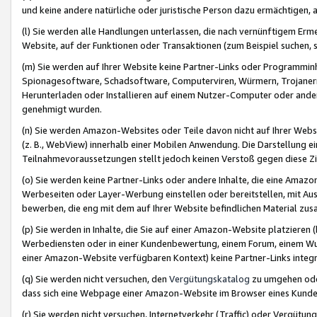
und keine andere natürliche oder juristische Person dazu ermächtigen, a
(l) Sie werden alle Handlungen unterlassen, die nach vernünftigem Erme
Website, auf der Funktionen oder Transaktionen (zum Beispiel suchen, s
(m) Sie werden auf Ihrer Website keine Partner-Links oder Programmin
Spionagesoftware, Schadsoftware, Computerviren, Würmern, Trojaner
Herunterladen oder Installieren auf einem Nutzer-Computer oder ande
genehmigt wurden.
(n) Sie werden Amazon-Websites oder Teile davon nicht auf Ihrer Websi
(z. B., WebView) innerhalb einer Mobilen Anwendung. Die Darstellung ein
Teilnahmevoraussetzungen stellt jedoch keinen Verstoß gegen diese Zif
(o) Sie werden keine Partner-Links oder andere Inhalte, die eine Am
Werbeseiten oder Layer-Werbung einstellen oder bereitstellen, mit Au
bewerben, die eng mit dem auf Ihrer Website befindlichen Material z
(p) Sie werden in Inhalte, die Sie auf einer Amazon-Website platzier
Werbediensten oder in einer Kundenbewertung, einem Forum, einem Wun
einer Amazon-Website verfügbaren Kontext) keine Partner-Links integr
(q) Sie werden nicht versuchen, den
Vergütungskatalog
zu umgehen oder
dass sich eine Webpage einer Amazon-Website im Browser eines Kunden 
(r) Sie werden nicht versuchen, Internetverkehr (Traffic) oder Vergü