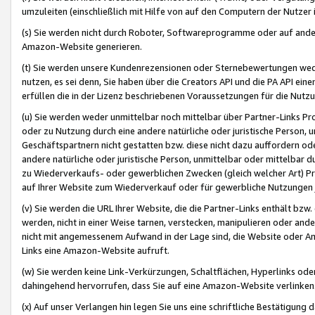
umzuleiten (einschließlich mit Hilfe von auf den Computern der Nutzer i
(s) Sie werden nicht durch Roboter, Softwareprogramme oder auf andere
Amazon-Website generieren.
(t) Sie werden unsere Kundenrezensionen oder Sternebewertungen wed
nutzen, es sei denn, Sie haben über die Creators API und die PA API e
erfüllen die in der Lizenz beschriebenen Voraussetzungen für die Nutzu
(u) Sie werden weder unmittelbar noch mittelbar über Partner-Links P
oder zu Nutzung durch eine andere natürliche oder juristische Person,
Geschäftspartnern nicht gestatten bzw. diese nicht dazu auffordern od
andere natürliche oder juristische Person, unmittelbar oder mittelbar
zu Wiederverkaufs- oder gewerblichen Zwecken (gleich welcher Art) 
auf Ihrer Website zum Wiederverkauf oder für gewerbliche Nutzungen 
(v) Sie werden die URL Ihrer Website, die die Partner-Links enthält b
werden, nicht in einer Weise tarnen, verstecken, manipulieren oder and
nicht mit angemessenem Aufwand in der Lage sind, die Website oder A
Links eine Amazon-Website aufruft.
(w) Sie werden keine Link-Verkürzungen, Schaltflächen, Hyperlinks ode
dahingehend hervorrufen, dass Sie auf eine Amazon-Website verlinken
(x) Auf unser Verlangen hin legen Sie uns eine schriftliche Bestätigung