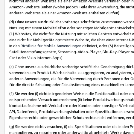
nicht mit anderen Websites als einer Amazon-Website verlinken oder i
Amazon-Website lenken (wobei jedoch Teile Ihrer Anwendung, die nich
anderen Websites als einer Amazon-Website enthalten dürfen).
(d) Ohne unsere ausdrückliche vorherige schriftliche Zustimmung werd
Nutzung mit einem Mobiltelefon oder sonstigen Mobilgerät entwickelt
(1) Websites, die nicht für die Nutzung mit solchen Geräten entwickelt
eine nicht für Mobilgeräte optimierte Website, die über einen Interne
in den
Richtlinie für Mobile Anwendungen
definiert, oder (3) Beistellge
Satellitenempfangsgeräte, Streaming-Video-Player, Blu-Ray-Player ode
Cast oder Vizio Internet-Apps).
(e) Ohne unsere ausdrückliche vorherige schriftliche Genehmigung dürfe
verwenden, um Produkt-Werbeinhalte zu aggregieren, zu analysieren, 
anderen Anwendungen, die für die Verwendung durch Personen oder Or
für die direkte Schulung oder Feinabstimmung eines maschinellen Lern
(f) Sie werden (i) nicht in irgendeiner Weise in die Funktionalität ode
entsprechenden Versuch unternehmen; (ii) keine Produktwerbungsinha
Kontaktaufnahme mit Verkäufern oder Kunden oder sonstiger Werbeaktiv
API, Datenfeeds, Produktwerbungsinhalten oder Spezifikationen erschei
Eigentumsrechte oder gewerblicher Schutzrechte, nicht entfernen, verd
(g) Sie werden nicht versuchen, (i) die Spezifikationen oder die in de
manipulieren, zu reparieren oder anderweitig abgeleitete Werke davon z