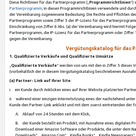
Diese Richtlinien für das Partnerprogramm („
Programmrichtlinien
“)
Partnerprogramm
; in diesen Programmrichtlinien verwendete und durch
der Vereinbarung zugewiesene Bedeutung. Die Rechte und Pflichten de
Partnerprogramm sowie Ziffer 3 der IP-Lizenz für das Partnerprogram
Einschränkung von Ziffer 6 Abs. (a) der Vereinbarung wird hiermit Fol
Partnerprogramm, die IP-Lizenz für das Partnerprogramm oder Ziffer 1
gegen die Vereinbarung.
Vergütungskatalog für das 
1. Qualifizierte Verkäufe und Qualifizierte Umsätze
„
Qualifizierte Verkäufe
“ werden von uns mit den in Ziffer 3 diese
(vorbehaltlich der in diesem Vergütungskatalog beschriebenen Ausnah
(a) Partner- Link auf Ihrer Site
:
i. ein Kunde durch Anklicken eines auf Ihrer Website platzierten Part
ii. während einer einzigen Internetsitzung eines der nachstehend unter (i)
Kunde den Partner-Link anklickt und mit dem zuerst eintretenden der f
A. Ablauf von 24 Stunden seit dem Klick,
B. der Kunde bestellt ein Produkt, mit Ausnahme eines digitalen P
Download einer Amazon Software oder Produkte, die unter dem N
Downloads“, „Amazon Coin“, „Kindle Books“, „Kindle Newspapers“, „