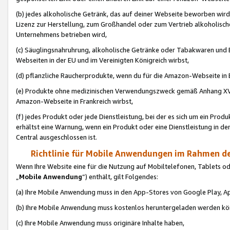
(b) jedes alkoholische Getränk, das auf deiner Webseite beworben wird
Lizenz zur Herstellung, zum Großhandel oder zum Vertrieb alkoholisch
Unternehmens betrieben wird,
(c) Säuglingsnahruhrung, alkoholische Getränke oder Tabakwaren und E
Webseiten in der EU und im Vereinigten Königreich wirbst,
(d) pflanzliche Raucherprodukte, wenn du für die Amazon-Webseite in B
(e) Produkte ohne medizinischen Verwendungszweck gemäß Anhang XVI 
Amazon-Webseite in Frankreich wirbst,
(f) jedes Produkt oder jede Dienstleistung, bei der es sich um ein Prod
erhältst eine Warnung, wenn ein Produkt oder eine Dienstleistung in de
Central ausgeschlossen ist.
Richtlinie für Mobile Anwendungen im Rahmen de
Wenn Ihre Website eine für die Nutzung auf Mobiltelefonen, Tablets 
„
Mobile Anwendung
“) enthält, gilt Folgendes:
(a) Ihre Mobile Anwendung muss in den App-Stores von Google Play, A
(b) Ihre Mobile Anwendung muss kostenlos heruntergeladen werden könn
(c) Ihre Mobile Anwendung muss originäre Inhalte haben,