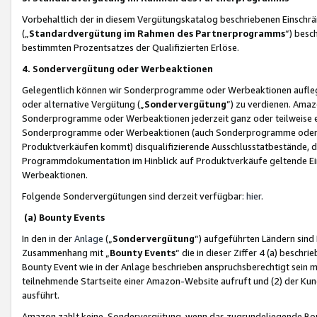
Vorbehaltlich der in diesem Vergütungskatalog beschriebenen Einschr
(„
Standardvergütung im Rahmen des Partnerprogramms
“) besc
bestimmten Prozentsatzes der Qualifizierten Erlöse.
4. Sondervergütung oder Werbeaktionen
Gelegentlich können wir Sonderprogramme oder Werbeaktionen auflegen,
oder alternative Vergütung („
Sondervergütung
”) zu verdienen. Amazo
Sonderprogramme oder Werbeaktionen jederzeit ganz oder teilweise einz
Sonderprogramme oder Werbeaktionen (auch Sonderprogramme oder We
Produktverkäufen kommt) disqualifizierende Ausschlusstatbestände, di
Programmdokumentation im Hinblick auf Produktverkäufe geltende E
Werbeaktionen.
Folgende Sondervergütungen sind derzeit verfügbar:
hier
.
(a) Bounty Events
In den in der
Anlage
(„
Sondervergütung
“) aufgeführten Ländern sind
Zusammenhang mit „
Bounty Events
“ die in dieser Ziffer 4 (a) besch
Bounty Event wie in der Anlage beschrieben anspruchsberechtigt sein mu
teilnehmende Startseite einer Amazon-Website aufruft und (2) der Kun
ausführt.
Amazon zahlt keine Sondervergütung, wenn das zugrundeliegende Boun