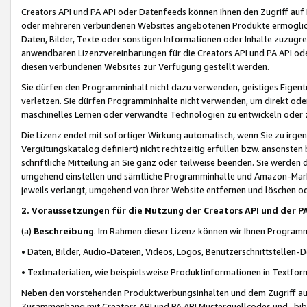
Creators API und PA API oder Datenfeeds können Ihnen den Zugriff auf D
oder mehreren verbundenen Websites angebotenen Produkte ermögliche
Daten, Bilder, Texte oder sonstigen Informationen oder Inhalte zuzugre
anwendbaren Lizenzvereinbarungen für die Creators API und PA API od
diesen verbundenen Websites zur Verfügung gestellt werden.
Sie dürfen den Programminhalt nicht dazu verwenden, geistiges Eigent
verletzen. Sie dürfen Programminhalte nicht verwenden, um direkt ode
maschinelles Lernen oder verwandte Technologien zu entwickeln oder zu
Die Lizenz endet mit sofortiger Wirkung automatisch, wenn Sie zu irg
Vergütungskatalog definiert) nicht rechtzeitig erfüllen bzw. ansonsten
schriftliche Mitteilung an Sie ganz oder teilweise beenden. Sie werden
umgehend einstellen und sämtliche Programminhalte und Amazon-Marke
jeweils verlangt, umgehend von Ihrer Website entfernen und löschen od
2. Voraussetzungen für die Nutzung der Creators API und der P
(a)
Beschreibung
. Im Rahmen dieser Lizenz können wir Ihnen Programmi
• Daten, Bilder, Audio-Dateien, Videos, Logos, Benutzerschnittstellen-
• Textmaterialien, wie beispielsweise Produktinformationen in Textfor
Neben den vorstehenden Produktwerbungsinhalten und dem Zugriff auf 
Zusammenhang mit Creators API und PA API Musterquellcodes und -bibli