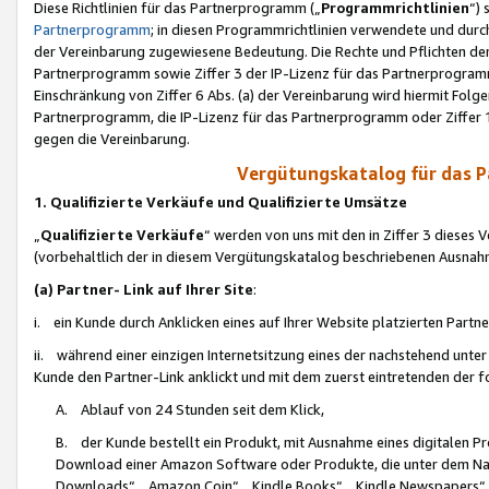
Diese Richtlinien für das Partnerprogramm („
Programmrichtlinien
“)
Partnerprogramm
; in diesen Programmrichtlinien verwendete und durch
der Vereinbarung zugewiesene Bedeutung. Die Rechte und Pflichten de
Partnerprogramm sowie Ziffer 3 der IP-Lizenz für das Partnerprogram
Einschränkung von Ziffer 6 Abs. (a) der Vereinbarung wird hiermit Fol
Partnerprogramm, die IP-Lizenz für das Partnerprogramm oder Ziffer 1
gegen die Vereinbarung.
Vergütungskatalog für das 
1. Qualifizierte Verkäufe und Qualifizierte Umsätze
„
Qualifizierte Verkäufe
“ werden von uns mit den in Ziffer 3 diese
(vorbehaltlich der in diesem Vergütungskatalog beschriebenen Ausnah
(a) Partner- Link auf Ihrer Site
:
i. ein Kunde durch Anklicken eines auf Ihrer Website platzierten Part
ii. während einer einzigen Internetsitzung eines der nachstehend unter (i)
Kunde den Partner-Link anklickt und mit dem zuerst eintretenden der f
A. Ablauf von 24 Stunden seit dem Klick,
B. der Kunde bestellt ein Produkt, mit Ausnahme eines digitalen P
Download einer Amazon Software oder Produkte, die unter dem N
Downloads“, „Amazon Coin“, „Kindle Books“, „Kindle Newspapers“, „