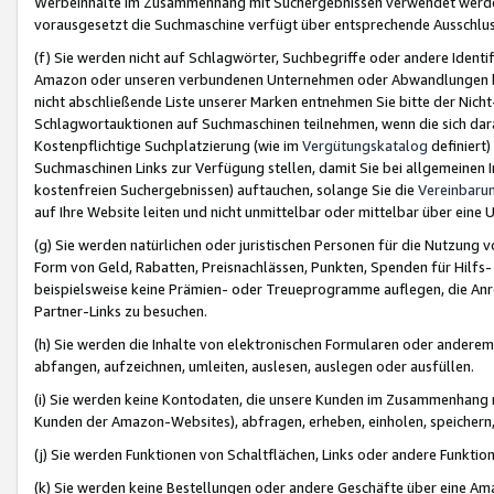
Werbeinhalte im Zusammenhang mit Suchergebnissen verwendet werden,
vorausgesetzt die Suchmaschine verfügt über entsprechende Ausschlu
(f) Sie werden nicht auf Schlagwörter, Suchbegriffe oder andere Ident
Amazon oder unseren verbundenen Unternehmen oder Abwandlungen bzw
nicht abschließende Liste unserer Marken entnehmen Sie bitte der Nich
Schlagwortauktionen auf Suchmaschinen teilnehmen, wenn die sich da
Kostenpflichtige Suchplatzierung (wie im
Vergütungskatalog
definiert
Suchmaschinen Links zur Verfügung stellen, damit Sie bei allgemeinen I
kostenfreien Suchergebnissen) auftauchen, solange Sie die
Vereinbaru
auf Ihre Website leiten und nicht unmittelbar oder mittelbar über eine
(g) Sie werden natürlichen oder juristischen Personen für die Nutzung 
Form von Geld, Rabatten, Preisnachlässen, Punkten, Spenden für Hilfs
beispielsweise keine Prämien- oder Treueprogramme auflegen, die Anrei
Partner-Links zu besuchen.
(h) Sie werden die Inhalte von elektronischen Formularen oder anderem M
abfangen, aufzeichnen, umleiten, auslesen, auslegen oder ausfüllen.
(i) Sie werden keine Kontodaten, die unsere Kunden im Zusammenhang 
Kunden der Amazon-Websites), abfragen, erheben, einholen, speichern,
(j) Sie werden Funktionen von Schaltflächen, Links oder andere Funkti
(k) Sie werden keine Bestellungen oder andere Geschäfte über eine Ama