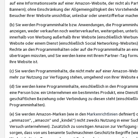
auf eine Informationsseite auf einer Amazon-Website, der nicht als Part
Bannern); ohne Einschränkung der Allgemeingültigkeit des Vorstehende
Besucher Ihrer Website unsichtbar, unlesbar oder unentzifferbar mache
(b) Sie werden Programminhalte bzw. Anwendungen, die Programminhalt
anzeigen, weder verkaufen noch weiterverkaufen, weitergeben, unterli
innerhalb von Werbung außerhalb Ihrer Website (einschließlich Werbun
Website oder einem Dienst (einschließlich Social Networking-Website
Rechte an den Programminhalten oder auf die Programminhalte an eine a
übertragen müssten, und Sie werden keine mit Ihrem Partner-Tag formati
Ihre Website ist.
(c) Sie werden Programminhalte, die nicht mehr auf einer Amazon-Websit
mehr zur Nutzung zur Verfügung stehen, umgehend von Ihrer Website e
(d) Sie werden keine Programminhalte, einschließlich in den Programmin
eine Person bzw. ein Unternehmen ein bestimmtes Produkt, eine Dienstle
geschäftlichen Beziehung oder Verbindung zu diesen steht (einschließli
Programminhalten).
(e) Sie werden Amazon-Marken (wie in den
Markenrichtlinien
definiert) 
„ammazon“, „amaozn“ und „kindel“) nicht zwecks Nutzung in einer Suc
Versuch unternehmen). Zusätzlich zu sonstigen Amazon zur Verfügung 
sorgen, dass von uns benannte Suchmaschinen Geschützte Begriffe (wie 