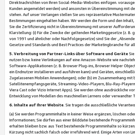
Direktnachrichten von Ihren Social-Media-Websites einfügen. vorausg
Kunden angemeldet werden) und ansonsten in Übereinstimmung mit der
stehen. Auf unser Verlangen stellen Sie uns repräsentative Mustermater
Bestimmungen eingehalten haben. Wir werden die Form und den Inhalt, di
Sie die Zertifizierung nicht in Übereinstimmung mit unserer Aufforderu
Klarstellung: (i) Für die Zwecke der geltenden Marketinggesetze (z. 
von 1991 und ähnlicher oder Nachfolgegesetze) sind Sie der „Absender“ j
Gesetze und Standards und Best Practices der Marketingbranche für 
5. Verbreitung von Partner-Links über Software und Geräte
Sie
nutzen bzw. keine Verlinkungen auf eine Amazon-Website wie nachsteh
Software-Applikationen (z. B. Browser Plug-ins, Browser Helper Objec
ein Endnutzer installieren und ausführen kann) und Geräten, einschlie
Zugelassenen Mobilen Anwendungen); oder (b) im Zusammenhang mit bzw.
Satellitenempfangsgeräte, Streaming-Video-Playern, Blu-Ray-Playern 
Viera Cast oder Vizio Internet Apps). Sie werden ohne ausdrückliche v
Entwicklung von Modellen des maschinellen Lernens oder verwandter 
6. Inhalte auf Ihrer Website
. Sie tragen die ausschließliche Verantwo
(a) Sie werden Programminhalte in keiner Weise ergänzen, löschen oder
Informationen; Sie dürfen aus einer Bilddatei bestehende Programminhal
erhalten bleiben bzw. aus Text bestehende Programminhalte so kürzen, 
Kürzung nicht sachlich falsch oder irreführend wird. Einige Arten von L