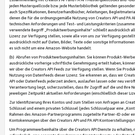
jeden Musterquellcode bzw. jede Musterbibliothek geltenden gesonder
auch Spezifikationen, Benutzerhandbücher, Anleitungen, Begleitmaterial
denen die für die ordnungsgemäße Nutzung von Creators API und PA A
technischen Anforderungen und Test- und Leistungskriterien (zusammen
verwendete Begriff „Produktwerbungsinhalte“ schließt ausdrücklich al
Lizenz zur Verfügung stellen, sowie alle von uns zur Verfügung gestel
ausdrücklich nicht auf Daten, Bilder, Texte oder sonstige Informatione
es sich nicht um eine Amazon-Website handelt.
(b) Abrufen von Produktwerbungsinhalten. Sie können Produkt-Werbein
ausdrückliche vorherige schriftliche Genehmigung erteilt haben, könn
wir über die Creators API Feeds zur Verfügung stellen. Wenn Sie Produk
Nutzung von Datenfeeds dieser Lizenz. Sie erkennen an, dass wir Creat
API oder Datenfeeds jederzeit ändern, auslaufen lassen oder neu veröffe
Verantwortung liegt, sicherzustellen, dass Ihr Zugriff auf die und Ihr
jeweiligen Zeitpunkt aktuellen Anforderungen (einschließlich dieser Liz
Zur Identifizierung Ihres Kontos und zum Stellen von Anfragen an Crea
Schlüssel und einem privaten Schlüssel (jedes Schlüsselpaar eine „Kon
Rahmen des Amazon-Partnerprogramms zugeteilte Partner-ID oder ein
Kontokennungen über den Creators API und PA API Kontoerstellungspro
Um Programmwerbeinhalte über die Creators API Dienste zu erhalten, m