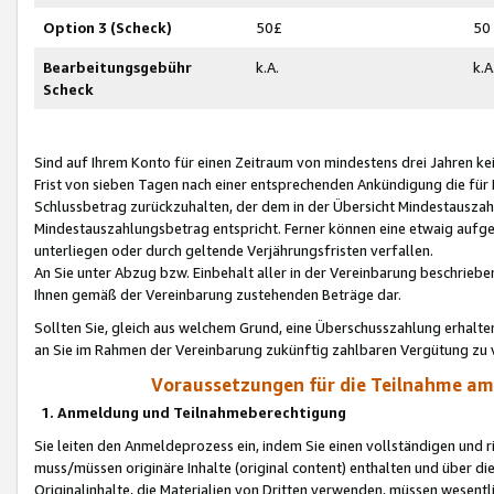
Option 3 (Scheck)
50£
50
Bearbeitungsgebühr
k.A.
k.A
Scheck
Sind auf Ihrem Konto für einen Zeitraum von mindestens drei Jahren kein
Frist von sieben Tagen nach einer entsprechenden Ankündigung die für
Schlussbetrag zurückzuhalten, der dem in der Übersicht Mindestausz
Mindestauszahlungsbetrag entspricht. Ferner können eine etwaig aufg
unterliegen oder durch geltende Verjährungsfristen verfallen.
An Sie unter Abzug bzw. Einbehalt aller in der Vereinbarung beschrieb
Ihnen gemäß der Vereinbarung zustehenden Beträge dar.
Sollten Sie, gleich aus welchem Grund, eine Überschusszahlung erhalte
an Sie im Rahmen der Vereinbarung zukünftig zahlbaren Vergütung zu 
Voraussetzungen für die Teilnahme a
1. Anmeldung und Teilnahmeberechtigung
Sie leiten den Anmeldeprozess ein, indem Sie einen vollständigen und 
muss/müssen originäre Inhalte (original content) enthalten und über d
Originalinhalte, die Materialien von Dritten verwenden, müssen wese