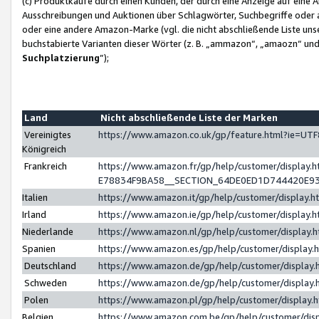
(c) Produktkäufe durch einen Kunden, der durch eine Anzeige auf eine 
Ausschreibungen und Auktionen über Schlagwörter, Suchbegriffe oder 
oder eine andere Amazon-Marke (vgl. die nicht abschließende Liste un
buchstabierte Varianten dieser Wörter (z. B. „ammazon“, „amaozn“ und „
Suchplatzierung
”);
Land
Nicht abschließende Liste der Marken
Vereinigtes
https://www.amazon.co.uk/gp/feature.html?ie=U
Königreich
Frankreich
https://www.amazon.fr/gp/help/customer/displa
E78834F9BA58__SECTION_64DE0ED1D744420E9
Italien
https://www.amazon.it/gp/help/customer/display
Irland
https://www.amazon.ie/gp/help/customer/displa
Niederlande
https://www.amazon.nl/gp/help/customer/display
Spanien
https://www.amazon.es/gp/help/customer/display
Deutschland
https://www.amazon.de/gp/help/customer/displa
Schweden
https://www.amazon.de/gp/help/customer/displa
Polen
https://www.amazon.pl/gp/help/customer/display
Belgien
https://www.amazon.com.be/gp/help/customer/d