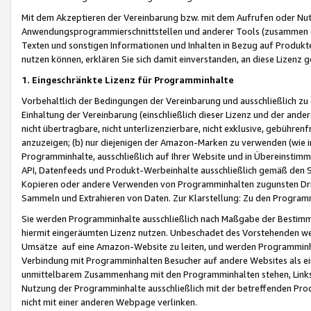
Mit dem Akzeptieren der Vereinbarung bzw. mit dem Aufrufen oder Nutz
Anwendungsprogrammierschnittstellen und anderer Tools (zusammen die
Texten und sonstigen Informationen und Inhalten in Bezug auf Produkte
nutzen können, erklären Sie sich damit einverstanden, an diese Lizenz 
1. Eingeschränkte Lizenz für Programminhalte
Vorbehaltlich der Bedingungen der Vereinbarung und ausschließlich z
Einhaltung der Vereinbarung (einschließlich dieser Lizenz und der ande
nicht übertragbare, nicht unterlizenzierbare, nicht exklusive, gebühren
anzuzeigen; (b) nur diejenigen der Amazon-Marken zu verwenden (wie in 
Programminhalte, ausschließlich auf Ihrer Website und in Übereinstimmu
API, Datenfeeds und Produkt-Werbeinhalte ausschließlich gemäß den Spe
Kopieren oder andere Verwenden von Programminhalten zugunsten Dri
Sammeln und Extrahieren von Daten. Zur Klarstellung: Zu den Program
Sie werden Programminhalte ausschließlich nach Maßgabe der Besti
hiermit eingeräumten Lizenz nutzen. Unbeschadet des Vorstehenden we
Umsätze auf eine Amazon-Website zu leiten, und werden Programminhal
Verbindung mit Programminhalten Besucher auf andere Websites als ein
unmittelbarem Zusammenhang mit den Programminhalten stehen, Links z
Nutzung der Programminhalte ausschließlich mit der betreffenden Pr
nicht mit einer anderen Webpage verlinken.