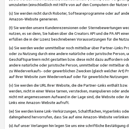
umzuleiten (einschließlich mit Hilfe von auf den Computern der Nutzer i
(s) Sie werden nicht durch Roboter, Softwareprogramme oder auf andere
Amazon-Website generieren.
(t) Sie werden unsere Kundenrezensionen oder Sternebewertungen wed
nutzen, es sei denn, Sie haben über die Creators API und die PA API e
erfüllen die in der Lizenz beschriebenen Voraussetzungen für die Nutzu
(u) Sie werden weder unmittelbar noch mittelbar über Partner-Links P
oder zu Nutzung durch eine andere natürliche oder juristische Person,
Geschäftspartnern nicht gestatten bzw. diese nicht dazu auffordern od
andere natürliche oder juristische Person, unmittelbar oder mittelbar
zu Wiederverkaufs- oder gewerblichen Zwecken (gleich welcher Art) 
auf Ihrer Website zum Wiederverkauf oder für gewerbliche Nutzungen 
(v) Sie werden die URL Ihrer Website, die die Partner-Links enthält b
werden, nicht in einer Weise tarnen, verstecken, manipulieren oder and
nicht mit angemessenem Aufwand in der Lage sind, die Website oder A
Links eine Amazon-Website aufruft.
(w) Sie werden keine Link-Verkürzungen, Schaltflächen, Hyperlinks ode
dahingehend hervorrufen, dass Sie auf eine Amazon-Website verlinken
(x) Auf unser Verlangen hin legen Sie uns eine schriftliche Bestätigung