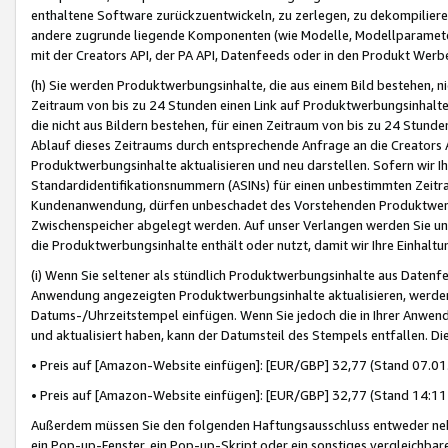
enthaltene Software zurückzuentwickeln, zu zerlegen, zu dekompilier
andere zugrunde liegende Komponenten (wie Modelle, Modellparameter
mit der Creators API, der PA API, Datenfeeds oder in den Produkt Werb
(h) Sie werden Produktwerbungsinhalte, die aus einem Bild bestehen, ni
Zeitraum von bis zu 24 Stunden einen Link auf Produktwerbungsinhalte
die nicht aus Bildern bestehen, für einen Zeitraum von bis zu 24 Stund
Ablauf dieses Zeitraums durch entsprechende Anfrage an die Creators 
Produktwerbungsinhalte aktualisieren und neu darstellen. Sofern wir Ih
Standardidentifikationsnummern (ASINs) für einen unbestimmten Zeitra
Kundenanwendung, dürfen unbeschadet des Vorstehenden Produktwerbu
Zwischenspeicher abgelegt werden. Auf unser Verlangen werden Sie un
die Produktwerbungsinhalte enthält oder nutzt, damit wir Ihre Einhalt
(i) Wenn Sie seltener als stündlich Produktwerbungsinhalte aus Datenfe
Anwendung angezeigten Produktwerbungsinhalte aktualisieren, werden 
Datums-/Uhrzeitstempel einfügen. Wenn Sie jedoch die in Ihrer Anwe
und aktualisiert haben, kann der Datumsteil des Stempels entfallen. Dies
• Preis auf [Amazon-Website einfügen]: [EUR/GBP] 32,77 (Stand 07.01.
• Preis auf [Amazon-Website einfügen]: [EUR/GBP] 32,77 (Stand 14:11 
Außerdem müssen Sie den folgenden Haftungsausschluss entweder neb
ein Pop-up-Fenster, ein Pop-up-Skript oder ein sonstiges vergleichba