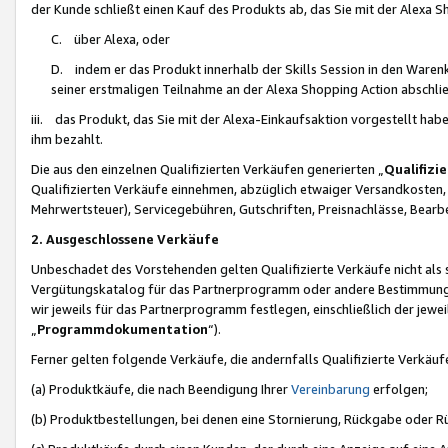
der Kunde schließt einen Kauf des Produkts ab, das Sie mit der Alexa 
C. über Alexa, oder
D. indem er das Produkt innerhalb der Skills Session in den Waren
seiner erstmaligen Teilnahme an der Alexa Shopping Action abschlie
iii. das Produkt, das Sie mit der Alexa-Einkaufsaktion vorgestellt ha
ihm bezahlt.
Die aus den einzelnen Qualifizierten Verkäufen generierten „
Qualifizi
Qualifizierten Verkäufe einnehmen, abzüglich etwaiger Versandkosten
Mehrwertsteuer), Servicegebühren, Gutschriften, Preisnachlässe, Bear
2. Ausgeschlossene Verkäufe
Unbeschadet des Vorstehenden gelten Qualifizierte Verkäufe nicht als
Vergütungskatalog für das Partnerprogramm oder andere Bestimmungen,
wir jeweils für das Partnerprogramm festlegen, einschließlich der jewe
„
Programmdokumentation
“).
Ferner gelten folgende Verkäufe, die andernfalls Qualifizierte Verkä
(a) Produktkäufe, die nach Beendigung Ihrer
Vereinbarung
erfolgen;
(b) Produktbestellungen, bei denen eine Stornierung, Rückgabe oder R