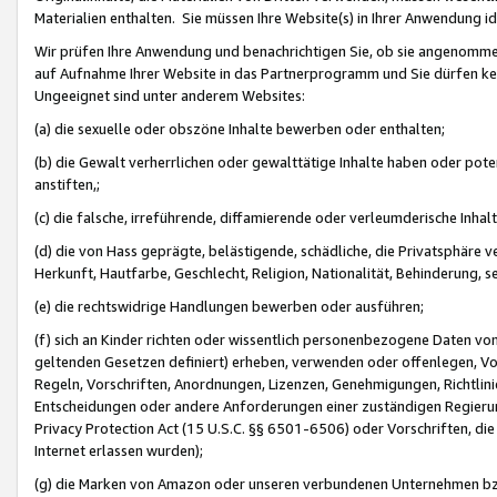
Materialien enthalten. Sie müssen Ihre Website(s) in Ihrer Anwendung ide
Wir prüfen Ihre Anwendung und benachrichtigen Sie, ob sie angenommen
auf Aufnahme Ihrer Website in das Partnerprogramm und Sie dürfen kei
Ungeeignet sind unter anderem Websites:
(a) die sexuelle oder obszöne Inhalte bewerben oder enthalten;
(b) die Gewalt verherrlichen oder gewalttätige Inhalte haben oder pot
anstiften,;
(c) die falsche, irreführende, diffamierende oder verleumderische Inha
(d) die von Hass geprägte, belästigende, schädliche, die Privatsphäre v
Herkunft, Hautfarbe, Geschlecht, Religion, Nationalität, Behinderung, 
(e) die rechtswidrige Handlungen bewerben oder ausführen;
(f) sich an Kinder richten oder wissentlich personenbezogene Daten vo
geltenden Gesetzen definiert) erheben, verwenden oder offenlegen, Vo
Regeln, Vorschriften, Anordnungen, Lizenzen, Genehmigungen, Richtlini
Entscheidungen oder andere Anforderungen einer zuständigen Regierung
Privacy Protection Act (15 U.S.C. §§ 6501-6506) oder Vorschriften, di
Internet erlassen wurden);
(g) die Marken von Amazon oder unseren verbundenen Unternehmen b