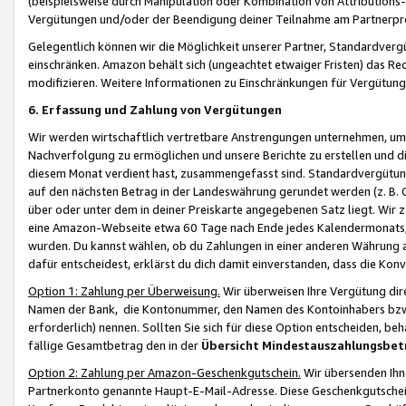
(beispielsweise durch Manipulation oder Kombination von Attributions-
Vergütungen und/oder der Beendigung deiner Teilnahme am Partnerp
Gelegentlich können wir die Möglichkeit unserer Partner, Standardv
einschränken. Amazon behält sich (ungeachtet etwaiger Fristen) das Re
modifizieren. Weitere Informationen zu Einschränkungen für Vergütung
6. Erfassung und Zahlung von Vergütungen
Wir werden wirtschaftlich vertretbare Anstrengungen unternehmen, um 
Nachverfolgung zu ermöglichen und unsere Berichte zu erstellen und di
diesem Monat verdient hast, zusammengefasst sind. Standardvergütung
auf den nächsten Betrag in der Landeswährung gerundet werden (z. B. C
über oder unter dem in deiner Preiskarte angegebenen Satz liegt. Wir
eine Amazon-Webseite etwa 60 Tage nach Ende jedes Kalendermonats, i
wurden. Du kannst wählen, ob du Zahlungen in einer anderen Währung
dafür entscheidest, erklärst du dich damit einverstanden, dass die K
Option 1: Zahlung per Überweisung.
Wir überweisen Ihre Vergütung dir
Namen der Bank, die Kontonummer, den Namen des Kontoinhabers bzw. a
erforderlich) nennen. Sollten Sie sich für diese Option entscheiden, be
fällige Gesamtbetrag den in der
Übersicht Mindestauszahlungsbet
Option 2: Zahlung per Amazon-Geschenkgutschein.
Wir übersenden Ihne
Partnerkonto genannte Haupt-E-Mail-Adresse. Diese Geschenkgutschei