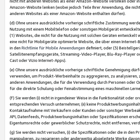
nicht mit anderen Websites als einer Amazon-Website verlinken oder i
Amazon-Website lenken (wobei jedoch Teile Ihrer Anwendung, die nich
anderen Websites als einer Amazon-Website enthalten dürfen).
(d) Ohne unsere ausdrückliche vorherige schriftliche Zustimmung werd
Nutzung mit einem Mobiltelefon oder sonstigen Mobilgerät entwickelt
(1) Websites, die nicht für die Nutzung mit solchen Geräten entwickelt
eine nicht für Mobilgeräte optimierte Website, die über einen Interne
in den
Richtlinie für Mobile Anwendungen
definiert, oder (3) Beistellge
Satellitenempfangsgeräte, Streaming-Video-Player, Blu-Ray-Player ode
Cast oder Vizio Internet-Apps).
(e) Ohne unsere ausdrückliche vorherige schriftliche Genehmigung dürfe
verwenden, um Produkt-Werbeinhalte zu aggregieren, zu analysieren, 
anderen Anwendungen, die für die Verwendung durch Personen oder Or
für die direkte Schulung oder Feinabstimmung eines maschinellen Lern
(f) Sie werden (i) nicht in irgendeiner Weise in die Funktionalität ode
entsprechenden Versuch unternehmen; (ii) keine Produktwerbungsinha
Kontaktaufnahme mit Verkäufern oder Kunden oder sonstiger Werbeaktiv
API, Datenfeeds, Produktwerbungsinhalten oder Spezifikationen erschei
Eigentumsrechte oder gewerblicher Schutzrechte, nicht entfernen, verd
(g) Sie werden nicht versuchen, (i) die Spezifikationen oder die in de
manipulieren, zu reparieren oder anderweitig abgeleitete Werke davon z