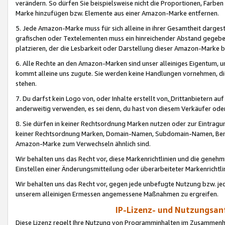
verändern. So dürfen Sie beispielsweise nicht die Proportionen, Farb
Marke hinzufügen bzw. Elemente aus einer Amazon-Marke entfernen.
5. Jede Amazon-Marke muss für sich alleine in ihrer Gesamtheit darge
grafischen oder Textelementen muss ein hinreichender Abstand gegebe
platzieren, der die Lesbarkeit oder Darstellung dieser Amazon-Marke b
6. Alle Rechte an den Amazon-Marken sind unser alleiniges Eigentum, 
kommt alleine uns zugute. Sie werden keine Handlungen vornehmen, 
stehen.
7. Du darfst kein Logo von, oder Inhalte erstellt von,
Drittanbietern au
anderweitig verwenden, es sei denn, du hast von diesem Verkäufer oder
8. Sie dürfen in keiner Rechtsordnung Marken nutzen oder zur Eintragu
keiner Rechtsordnung Marken, Domain-Namen, Subdomain-Namen, Benu
Amazon-Marke zum Verwechseln ähnlich sind.
Wir behalten uns das Recht vor, diese Markenrichtlinien und die gene
Einstellen einer Änderungsmitteilung oder überarbeiteter Markenricht
Wir behalten uns das Recht vor, gegen jede unbefugte Nutzung bzw. jede 
unserem alleinigen Ermessen angemessene Maßnahmen zu ergreifen.
IP-Lizenz- und Nutzungsan
Diese Lizenz regelt Ihre Nutzung von Programminhalten im Zusammen