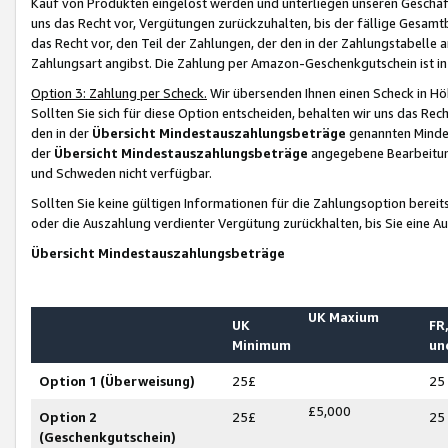
Kauf von Produkten eingelöst werden und unterliegen unseren Geschäf
uns das Recht vor, Vergütungen zurückzuhalten, bis der fällige Gesamt
das Recht vor, den Teil der Zahlungen, der den in der Zahlungstabelle 
Zahlungsart angibst. Die Zahlung per Amazon-Geschenkgutschein ist in
Option 3: Zahlung per Scheck.
Wir übersenden Ihnen einen Scheck in Höh
Sollten Sie sich für diese Option entscheiden, behalten wir uns das Rec
den in der
Übersicht Mindestauszahlungsbeträge
genannten Mindest
der
Übersicht Mindestauszahlungsbeträge
angegebene Bearbeitung
und Schweden nicht verfügbar.
Sollten Sie keine gültigen Informationen für die Zahlungsoption bereit
oder die Auszahlung verdienter Vergütung zurückhalten, bis Sie eine A
Übersicht Mindestauszahlungsbeträge
UK Maxium
UK
FR,
Minimum
un
Option 1 (Überweisung)
25£
25
£5,000
Option 2
25£
25
(Geschenkgutschein)