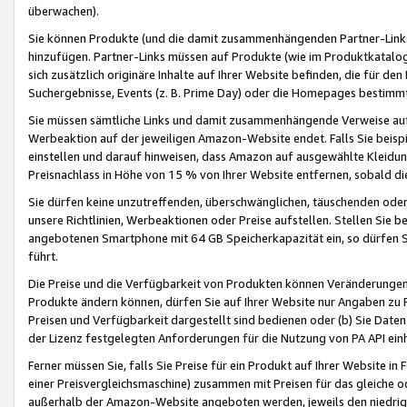
überwachen).
Sie können Produkte (und die damit zusammenhängenden Partner-Links)
hinzufügen. Partner-Links müssen auf Produkte (wie im Produktkatalog de
sich zusätzlich originäre Inhalte auf Ihrer Website befinden, die für 
Suchergebnisse, Events (z. B. Prime Day) oder die Homepages bestimmte
Sie müssen sämtliche Links und damit zusammenhängende Verweise auf z
Werbeaktion auf der jeweiligen Amazon-Website endet. Falls Sie beisp
einstellen und darauf hinweisen, dass Amazon auf ausgewählte Kleidun
Preisnachlass in Höhe von 15 % von Ihrer Website entfernen, sobald di
Sie dürfen keine unzutreffenden, überschwänglichen, täuschenden od
unsere Richtlinien, Werbeaktionen oder Preise aufstellen. Stellen Sie 
angebotenen Smartphone mit 64 GB Speicherkapazität ein, so dürfen S
führt.
Die Preise und die Verfügbarkeit von Produkten können Veränderungen 
Produkte ändern können, dürfen Sie auf Ihrer Website nur Angaben zu P
Preisen und Verfügbarkeit dargestellt sind bedienen oder (b) Sie Daten
der Lizenz festgelegten Anforderungen für die Nutzung von PA API einh
Ferner müssen Sie, falls Sie Preise für ein Produkt auf Ihrer Website in 
einer Preisvergleichsmaschine) zusammen mit Preisen für das gleiche o
außerhalb der Amazon-Website angeboten werden, jeweils den niedrigst