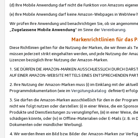
(d) Ihre Mobile Anwendung darf nicht die Funktion von Amazons eige
(e) Ihre Mobile Anwendung darf keine Amazon-Webpages in WebView 
Wir prüfen Ihre Anwendung und benachrichtigen Sie, ob sie angenomm
„
Zugelassene Mobile Anwendung
“ im Sinne der
Vereinbarung
.
Markenrichtlinien für das 
Diese Richtlinien gelten für die Nutzung der Marken, die wir Ihnen als 
müssen jederzeit strikt eingehalten werden, und jede Nutzung der Ama
Lizenzen bezüglich Ihrer Nutzung der Amazon-Marken.
1. SIE DÜRFEN DIE AMAZON-MARKEN AUSSCHLIESSLICH DURCH DARS
AUF EINER AMAZON-WEBSITE MITTELS EINES ENTSPRECHENDEN PART
2. Ihre Nutzung der Amazon-Marken muss (i) im Einklang mit der aktuells
Programmdokumentation (wie im
Vergütungskatalog
definiert) erfolg
3. Sie dürfen die Amazon-Marken ausschließlich für den in der Progr
nicht wie folgt nutzen oder darstellen: (i) in einer Weise, die ein Spo
Produkte und Dienstleistungen zu verunglimpfen, (iii) in einer Weise
schädigen könnte, oder (iv) in Offline-Materialien oder E-Mails (z. B.
Dokumenten oder mündlicher Werbung).
4. Wir werden Ihnen ein Bild bzw. Bilder der Amazon-Marken zur Verfüg