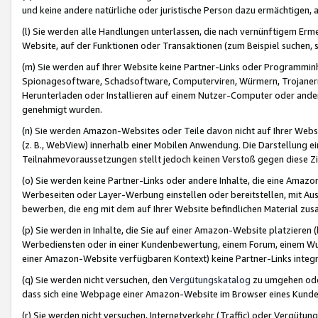
und keine andere natürliche oder juristische Person dazu ermächtigen, a
(l) Sie werden alle Handlungen unterlassen, die nach vernünftigem Erme
Website, auf der Funktionen oder Transaktionen (zum Beispiel suchen, s
(m) Sie werden auf Ihrer Website keine Partner-Links oder Programmin
Spionagesoftware, Schadsoftware, Computerviren, Würmern, Trojaner
Herunterladen oder Installieren auf einem Nutzer-Computer oder ande
genehmigt wurden.
(n) Sie werden Amazon-Websites oder Teile davon nicht auf Ihrer Websi
(z. B., WebView) innerhalb einer Mobilen Anwendung. Die Darstellung ein
Teilnahmevoraussetzungen stellt jedoch keinen Verstoß gegen diese Zif
(o) Sie werden keine Partner-Links oder andere Inhalte, die eine Am
Werbeseiten oder Layer-Werbung einstellen oder bereitstellen, mit Au
bewerben, die eng mit dem auf Ihrer Website befindlichen Material z
(p) Sie werden in Inhalte, die Sie auf einer Amazon-Website platzier
Werbediensten oder in einer Kundenbewertung, einem Forum, einem Wun
einer Amazon-Website verfügbaren Kontext) keine Partner-Links integr
(q) Sie werden nicht versuchen, den
Vergütungskatalog
zu umgehen oder
dass sich eine Webpage einer Amazon-Website im Browser eines Kunden 
(r) Sie werden nicht versuchen, Internetverkehr (Traffic) oder Vergü