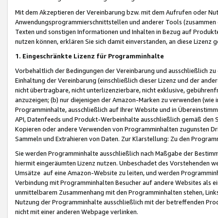
Mit dem Akzeptieren der Vereinbarung bzw. mit dem Aufrufen oder Nutz
Anwendungsprogrammierschnittstellen und anderer Tools (zusammen die
Texten und sonstigen Informationen und Inhalten in Bezug auf Produkte
nutzen können, erklären Sie sich damit einverstanden, an diese Lizenz 
1. Eingeschränkte Lizenz für Programminhalte
Vorbehaltlich der Bedingungen der Vereinbarung und ausschließlich z
Einhaltung der Vereinbarung (einschließlich dieser Lizenz und der ande
nicht übertragbare, nicht unterlizenzierbare, nicht exklusive, gebühren
anzuzeigen; (b) nur diejenigen der Amazon-Marken zu verwenden (wie in 
Programminhalte, ausschließlich auf Ihrer Website und in Übereinstimmu
API, Datenfeeds und Produkt-Werbeinhalte ausschließlich gemäß den Spe
Kopieren oder andere Verwenden von Programminhalten zugunsten Dri
Sammeln und Extrahieren von Daten. Zur Klarstellung: Zu den Program
Sie werden Programminhalte ausschließlich nach Maßgabe der Besti
hiermit eingeräumten Lizenz nutzen. Unbeschadet des Vorstehenden we
Umsätze auf eine Amazon-Website zu leiten, und werden Programminhal
Verbindung mit Programminhalten Besucher auf andere Websites als ein
unmittelbarem Zusammenhang mit den Programminhalten stehen, Links z
Nutzung der Programminhalte ausschließlich mit der betreffenden Pr
nicht mit einer anderen Webpage verlinken.