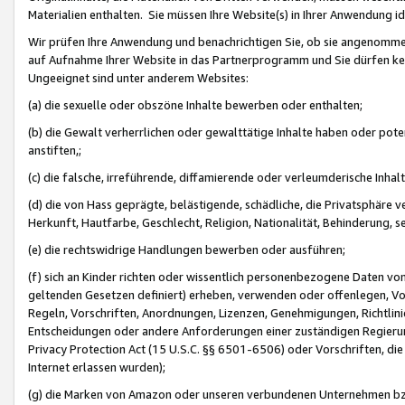
Materialien enthalten. Sie müssen Ihre Website(s) in Ihrer Anwendung ide
Wir prüfen Ihre Anwendung und benachrichtigen Sie, ob sie angenommen
auf Aufnahme Ihrer Website in das Partnerprogramm und Sie dürfen kei
Ungeeignet sind unter anderem Websites:
(a) die sexuelle oder obszöne Inhalte bewerben oder enthalten;
(b) die Gewalt verherrlichen oder gewalttätige Inhalte haben oder pot
anstiften,;
(c) die falsche, irreführende, diffamierende oder verleumderische Inha
(d) die von Hass geprägte, belästigende, schädliche, die Privatsphäre v
Herkunft, Hautfarbe, Geschlecht, Religion, Nationalität, Behinderung, 
(e) die rechtswidrige Handlungen bewerben oder ausführen;
(f) sich an Kinder richten oder wissentlich personenbezogene Daten vo
geltenden Gesetzen definiert) erheben, verwenden oder offenlegen, Vo
Regeln, Vorschriften, Anordnungen, Lizenzen, Genehmigungen, Richtlini
Entscheidungen oder andere Anforderungen einer zuständigen Regierung
Privacy Protection Act (15 U.S.C. §§ 6501-6506) oder Vorschriften, di
Internet erlassen wurden);
(g) die Marken von Amazon oder unseren verbundenen Unternehmen b