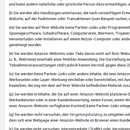
und keine andere natürliche oder juristische Person dazu ermächtigen, a
(l) Sie werden alle Handlungen unterlassen, die nach vernünftigem Erme
Website, auf der Funktionen oder Transaktionen (zum Beispiel suchen, s
(m) Sie werden auf Ihrer Website keine Partner-Links oder Programmin
Spionagesoftware, Schadsoftware, Computerviren, Würmern, Trojaner
Herunterladen oder Installieren auf einem Nutzer-Computer oder ande
genehmigt wurden.
(n) Sie werden Amazon-Websites oder Teile davon nicht auf Ihrer Websi
(z. B., WebView) innerhalb einer Mobilen Anwendung. Die Darstellung ein
Teilnahmevoraussetzungen stellt jedoch keinen Verstoß gegen diese Zif
(o) Sie werden keine Partner-Links oder andere Inhalte, die eine Am
Werbeseiten oder Layer-Werbung einstellen oder bereitstellen, mit Au
bewerben, die eng mit dem auf Ihrer Website befindlichen Material z
(p) Sie werden in Inhalte, die Sie auf einer Amazon-Website platzier
Werbediensten oder in einer Kundenbewertung, einem Forum, einem Wun
einer Amazon-Website verfügbaren Kontext) keine Partner-Links integr
(q) Sie werden nicht versuchen, den
Vergütungskatalog
zu umgehen oder
dass sich eine Webpage einer Amazon-Website im Browser eines Kunden 
(r) Sie werden nicht versuchen, Internetverkehr (Traffic) oder Vergü