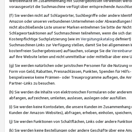
Werbeinhalte im Zusammenhang mit Suchergebnissen verwendet werden,
vorausgesetzt die Suchmaschine verfügt über entsprechende Ausschlu
(f) Sie werden nicht auf Schlagwörter, Suchbegriffe oder andere Ident
Amazon oder unseren verbundenen Unternehmen oder Abwandlungen bzw
nicht abschließende Liste unserer Marken entnehmen Sie bitte der Nich
Schlagwortauktionen auf Suchmaschinen teilnehmen, wenn die sich da
Kostenpflichtige Suchplatzierung (wie im
Vergütungskatalog
definiert
Suchmaschinen Links zur Verfügung stellen, damit Sie bei allgemeinen I
kostenfreien Suchergebnissen) auftauchen, solange Sie die
Vereinbaru
auf Ihre Website leiten und nicht unmittelbar oder mittelbar über eine
(g) Sie werden natürlichen oder juristischen Personen für die Nutzung 
Form von Geld, Rabatten, Preisnachlässen, Punkten, Spenden für Hilfs
beispielsweise keine Prämien- oder Treueprogramme auflegen, die Anrei
Partner-Links zu besuchen.
(h) Sie werden die Inhalte von elektronischen Formularen oder anderem M
abfangen, aufzeichnen, umleiten, auslesen, auslegen oder ausfüllen.
(i) Sie werden keine Kontodaten, die unsere Kunden im Zusammenhang 
Kunden der Amazon-Websites), abfragen, erheben, einholen, speichern,
(j) Sie werden Funktionen von Schaltflächen, Links oder andere Funkti
(k) Sie werden keine Bestellungen oder andere Geschäfte über eine Ama