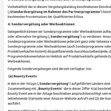
Vorbehaltlich der in diesem Vergütungskatalog beschriebenen Einschr
(„
Standardvergütung im Rahmen des Partnerprogramms
“) besc
bestimmten Prozentsatzes der Qualifizierten Erlöse.
4. Sondervergütung oder Werbeaktionen
Gelegentlich können wir Sonderprogramme oder Werbeaktionen auflegen,
oder alternative Vergütung („
Sondervergütung
”) zu verdienen. Amazo
Sonderprogramme oder Werbeaktionen jederzeit ganz oder teilweise einz
Sonderprogramme oder Werbeaktionen (auch Sonderprogramme oder We
Produktverkäufen kommt) disqualifizierende Ausschlusstatbestände, di
Programmdokumentation im Hinblick auf Produktverkäufe geltende E
Werbeaktionen.
Folgende Sondervergütungen sind derzeit verfügbar:
hier
.
(a) Bounty Events
In den in der
Anlage
(„
Sondervergütung
“) aufgeführten Ländern sind
Zusammenhang mit „
Bounty Events
“ die in dieser Ziffer 4 (a) besch
Bounty Event wie in der Anlage beschrieben anspruchsberechtigt sein mu
teilnehmende Startseite einer Amazon-Website aufruft und (2) der Kun
ausführt.
Amazon zahlt keine Sondervergütung, wenn das zugrundeliegende Boun