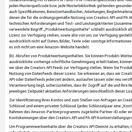
jeden Musterquellcode bzw. jede Musterbibliothek geltenden gesonder
auch Spezifikationen, Benutzerhandbücher, Anleitungen, Begleitmaterial
denen die für die ordnungsgemäße Nutzung von Creators API und PA A
technischen Anforderungen und Test- und Leistungskriterien (zusammen
verwendete Begriff „Produktwerbungsinhalte“ schließt ausdrücklich al
Lizenz zur Verfügung stellen, sowie alle von uns zur Verfügung gestel
ausdrücklich nicht auf Daten, Bilder, Texte oder sonstige Informatione
es sich nicht um eine Amazon-Website handelt.
(b) Abrufen von Produktwerbungsinhalten. Sie können Produkt-Werbein
ausdrückliche vorherige schriftliche Genehmigung erteilt haben, könn
wir über die Creators API Feeds zur Verfügung stellen. Wenn Sie Produk
Nutzung von Datenfeeds dieser Lizenz. Sie erkennen an, dass wir Creat
API oder Datenfeeds jederzeit ändern, auslaufen lassen oder neu veröffe
Verantwortung liegt, sicherzustellen, dass Ihr Zugriff auf die und Ihr
jeweiligen Zeitpunkt aktuellen Anforderungen (einschließlich dieser Liz
Zur Identifizierung Ihres Kontos und zum Stellen von Anfragen an Crea
Schlüssel und einem privaten Schlüssel (jedes Schlüsselpaar eine „Kon
Rahmen des Amazon-Partnerprogramms zugeteilte Partner-ID oder ein
Kontokennungen über den Creators API und PA API Kontoerstellungspro
Um Programmwerbeinhalte über die Creators API Dienste zu erhalten, m