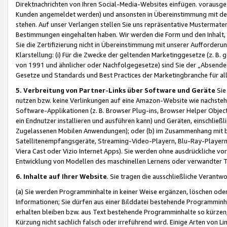
Direktnachrichten von Ihren Social-Media-Websites einfügen. vorausg
Kunden angemeldet werden) und ansonsten in Übereinstimmung mit der
stehen. Auf unser Verlangen stellen Sie uns repräsentative Mustermater
Bestimmungen eingehalten haben. Wir werden die Form und den Inhalt, di
Sie die Zertifizierung nicht in Übereinstimmung mit unserer Aufforderu
Klarstellung: (i) Für die Zwecke der geltenden Marketinggesetze (z. 
von 1991 und ähnlicher oder Nachfolgegesetze) sind Sie der „Absender“ j
Gesetze und Standards und Best Practices der Marketingbranche für 
5. Verbreitung von Partner-Links über Software und Geräte
Sie
nutzen bzw. keine Verlinkungen auf eine Amazon-Website wie nachsteh
Software-Applikationen (z. B. Browser Plug-ins, Browser Helper Objec
ein Endnutzer installieren und ausführen kann) und Geräten, einschlie
Zugelassenen Mobilen Anwendungen); oder (b) im Zusammenhang mit bzw.
Satellitenempfangsgeräte, Streaming-Video-Playern, Blu-Ray-Playern 
Viera Cast oder Vizio Internet Apps). Sie werden ohne ausdrückliche v
Entwicklung von Modellen des maschinellen Lernens oder verwandter 
6. Inhalte auf Ihrer Website
. Sie tragen die ausschließliche Verantwo
(a) Sie werden Programminhalte in keiner Weise ergänzen, löschen oder
Informationen; Sie dürfen aus einer Bilddatei bestehende Programminhal
erhalten bleiben bzw. aus Text bestehende Programminhalte so kürzen, 
Kürzung nicht sachlich falsch oder irreführend wird. Einige Arten von L