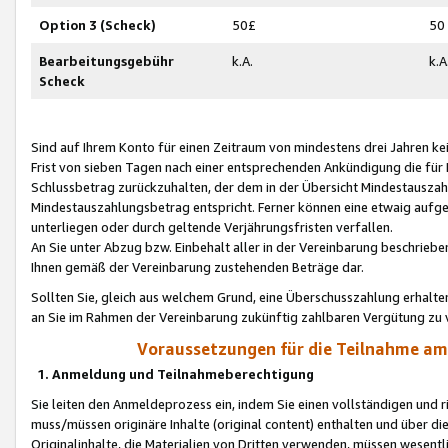
Option 3 (Scheck)
50£
50
Bearbeitungsgebühr
k.A.
k.A
Scheck
Sind auf Ihrem Konto für einen Zeitraum von mindestens drei Jahren kein
Frist von sieben Tagen nach einer entsprechenden Ankündigung die für
Schlussbetrag zurückzuhalten, der dem in der Übersicht Mindestausz
Mindestauszahlungsbetrag entspricht. Ferner können eine etwaig aufg
unterliegen oder durch geltende Verjährungsfristen verfallen.
An Sie unter Abzug bzw. Einbehalt aller in der Vereinbarung beschrieb
Ihnen gemäß der Vereinbarung zustehenden Beträge dar.
Sollten Sie, gleich aus welchem Grund, eine Überschusszahlung erhalte
an Sie im Rahmen der Vereinbarung zukünftig zahlbaren Vergütung zu 
Voraussetzungen für die Teilnahme a
1. Anmeldung und Teilnahmeberechtigung
Sie leiten den Anmeldeprozess ein, indem Sie einen vollständigen und 
muss/müssen originäre Inhalte (original content) enthalten und über d
Originalinhalte, die Materialien von Dritten verwenden, müssen wese