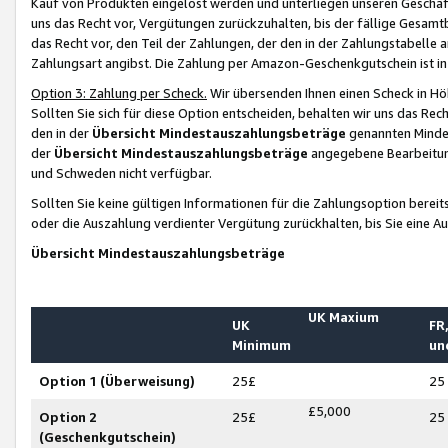
Kauf von Produkten eingelöst werden und unterliegen unseren Geschäf
uns das Recht vor, Vergütungen zurückzuhalten, bis der fällige Gesamt
das Recht vor, den Teil der Zahlungen, der den in der Zahlungstabelle 
Zahlungsart angibst. Die Zahlung per Amazon-Geschenkgutschein ist in
Option 3: Zahlung per Scheck.
Wir übersenden Ihnen einen Scheck in Höh
Sollten Sie sich für diese Option entscheiden, behalten wir uns das Rec
den in der
Übersicht Mindestauszahlungsbeträge
genannten Mindest
der
Übersicht Mindestauszahlungsbeträge
angegebene Bearbeitung
und Schweden nicht verfügbar.
Sollten Sie keine gültigen Informationen für die Zahlungsoption bereit
oder die Auszahlung verdienter Vergütung zurückhalten, bis Sie eine A
Übersicht Mindestauszahlungsbeträge
UK Maxium
UK
FR,
Minimum
un
Option 1 (Überweisung)
25£
25
£5,000
Option 2
25£
25
(Geschenkgutschein)