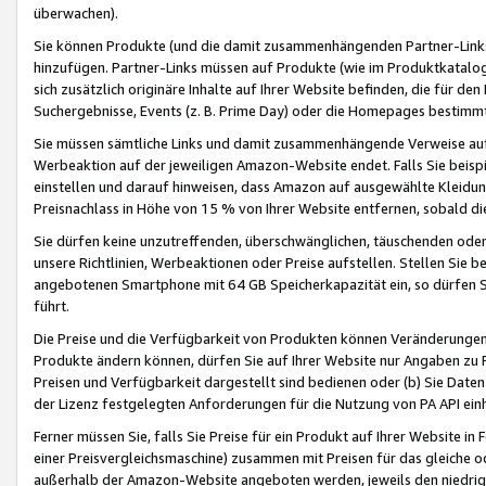
überwachen).
Sie können Produkte (und die damit zusammenhängenden Partner-Links)
hinzufügen. Partner-Links müssen auf Produkte (wie im Produktkatalog de
sich zusätzlich originäre Inhalte auf Ihrer Website befinden, die für 
Suchergebnisse, Events (z. B. Prime Day) oder die Homepages bestimmte
Sie müssen sämtliche Links und damit zusammenhängende Verweise auf z
Werbeaktion auf der jeweiligen Amazon-Website endet. Falls Sie beisp
einstellen und darauf hinweisen, dass Amazon auf ausgewählte Kleidun
Preisnachlass in Höhe von 15 % von Ihrer Website entfernen, sobald di
Sie dürfen keine unzutreffenden, überschwänglichen, täuschenden od
unsere Richtlinien, Werbeaktionen oder Preise aufstellen. Stellen Sie 
angebotenen Smartphone mit 64 GB Speicherkapazität ein, so dürfen S
führt.
Die Preise und die Verfügbarkeit von Produkten können Veränderungen 
Produkte ändern können, dürfen Sie auf Ihrer Website nur Angaben zu P
Preisen und Verfügbarkeit dargestellt sind bedienen oder (b) Sie Daten
der Lizenz festgelegten Anforderungen für die Nutzung von PA API einh
Ferner müssen Sie, falls Sie Preise für ein Produkt auf Ihrer Website in 
einer Preisvergleichsmaschine) zusammen mit Preisen für das gleiche o
außerhalb der Amazon-Website angeboten werden, jeweils den niedrigst