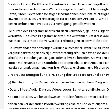
Creators API und PA API oder Datenfeeds können Ihnen den Zugriff auf D
oder mehreren verbundenen Websites angebotenen Produkte ermögliche
Daten, Bilder, Texte oder sonstigen Informationen oder Inhalte zuzugre
anwendbaren Lizenzvereinbarungen für die Creators API und PA API od
diesen verbundenen Websites zur Verfügung gestellt werden.
Sie dürfen den Programminhalt nicht dazu verwenden, geistiges Eigent
verletzen. Sie dürfen Programminhalte nicht verwenden, um direkt ode
maschinelles Lernen oder verwandte Technologien zu entwickeln oder zu
Die Lizenz endet mit sofortiger Wirkung automatisch, wenn Sie zu irg
Vergütungskatalog definiert) nicht rechtzeitig erfüllen bzw. ansonsten
schriftliche Mitteilung an Sie ganz oder teilweise beenden. Sie werden
umgehend einstellen und sämtliche Programminhalte und Amazon-Marke
jeweils verlangt, umgehend von Ihrer Website entfernen und löschen od
2. Voraussetzungen für die Nutzung der Creators API und der P
(a)
Beschreibung
. Im Rahmen dieser Lizenz können wir Ihnen Programmi
• Daten, Bilder, Audio-Dateien, Videos, Logos, Benutzerschnittstellen-
• Textmaterialien, wie beispielsweise Produktinformationen in Textfor
Neben den vorstehenden Produktwerbungsinhalten und dem Zugriff auf 
Zusammenhang mit Creators API und PA API Musterquellcodes und -bibli