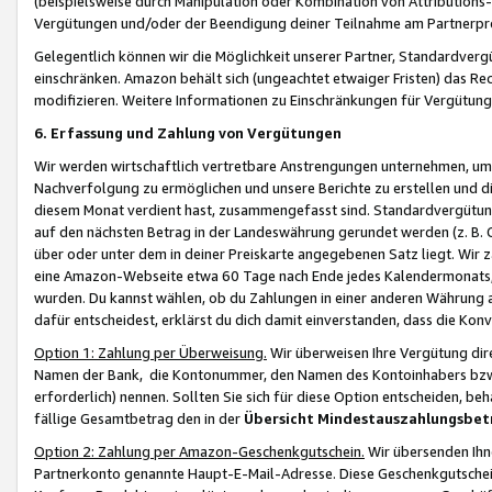
(beispielsweise durch Manipulation oder Kombination von Attributions-
Vergütungen und/oder der Beendigung deiner Teilnahme am Partnerp
Gelegentlich können wir die Möglichkeit unserer Partner, Standardv
einschränken. Amazon behält sich (ungeachtet etwaiger Fristen) das Re
modifizieren. Weitere Informationen zu Einschränkungen für Vergütung
6. Erfassung und Zahlung von Vergütungen
Wir werden wirtschaftlich vertretbare Anstrengungen unternehmen, um 
Nachverfolgung zu ermöglichen und unsere Berichte zu erstellen und di
diesem Monat verdient hast, zusammengefasst sind. Standardvergütung
auf den nächsten Betrag in der Landeswährung gerundet werden (z. B. C
über oder unter dem in deiner Preiskarte angegebenen Satz liegt. Wir
eine Amazon-Webseite etwa 60 Tage nach Ende jedes Kalendermonats, i
wurden. Du kannst wählen, ob du Zahlungen in einer anderen Währung
dafür entscheidest, erklärst du dich damit einverstanden, dass die K
Option 1: Zahlung per Überweisung.
Wir überweisen Ihre Vergütung dir
Namen der Bank, die Kontonummer, den Namen des Kontoinhabers bzw. a
erforderlich) nennen. Sollten Sie sich für diese Option entscheiden, be
fällige Gesamtbetrag den in der
Übersicht Mindestauszahlungsbet
Option 2: Zahlung per Amazon-Geschenkgutschein.
Wir übersenden Ihne
Partnerkonto genannte Haupt-E-Mail-Adresse. Diese Geschenkgutschei