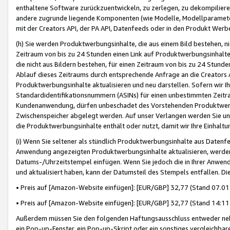
enthaltene Software zurückzuentwickeln, zu zerlegen, zu dekompilier
andere zugrunde liegende Komponenten (wie Modelle, Modellparameter
mit der Creators API, der PA API, Datenfeeds oder in den Produkt Werb
(h) Sie werden Produktwerbungsinhalte, die aus einem Bild bestehen, ni
Zeitraum von bis zu 24 Stunden einen Link auf Produktwerbungsinhalte
die nicht aus Bildern bestehen, für einen Zeitraum von bis zu 24 Stund
Ablauf dieses Zeitraums durch entsprechende Anfrage an die Creators 
Produktwerbungsinhalte aktualisieren und neu darstellen. Sofern wir Ih
Standardidentifikationsnummern (ASINs) für einen unbestimmten Zeitra
Kundenanwendung, dürfen unbeschadet des Vorstehenden Produktwerbu
Zwischenspeicher abgelegt werden. Auf unser Verlangen werden Sie un
die Produktwerbungsinhalte enthält oder nutzt, damit wir Ihre Einhalt
(i) Wenn Sie seltener als stündlich Produktwerbungsinhalte aus Datenfe
Anwendung angezeigten Produktwerbungsinhalte aktualisieren, werden 
Datums-/Uhrzeitstempel einfügen. Wenn Sie jedoch die in Ihrer Anwe
und aktualisiert haben, kann der Datumsteil des Stempels entfallen. Dies
• Preis auf [Amazon-Website einfügen]: [EUR/GBP] 32,77 (Stand 07.01.
• Preis auf [Amazon-Website einfügen]: [EUR/GBP] 32,77 (Stand 14:11 
Außerdem müssen Sie den folgenden Haftungsausschluss entweder neb
ein Pop-up-Fenster, ein Pop-up-Skript oder ein sonstiges vergleichba