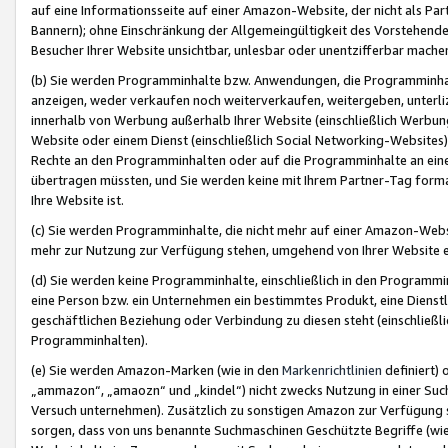
auf eine Informationsseite auf einer Amazon-Website, der nicht als Part
Bannern); ohne Einschränkung der Allgemeingültigkeit des Vorstehende
Besucher Ihrer Website unsichtbar, unlesbar oder unentzifferbar mache
(b) Sie werden Programminhalte bzw. Anwendungen, die Programminhalt
anzeigen, weder verkaufen noch weiterverkaufen, weitergeben, unterli
innerhalb von Werbung außerhalb Ihrer Website (einschließlich Werbun
Website oder einem Dienst (einschließlich Social Networking-Website
Rechte an den Programminhalten oder auf die Programminhalte an eine a
übertragen müssten, und Sie werden keine mit Ihrem Partner-Tag formati
Ihre Website ist.
(c) Sie werden Programminhalte, die nicht mehr auf einer Amazon-Websit
mehr zur Nutzung zur Verfügung stehen, umgehend von Ihrer Website e
(d) Sie werden keine Programminhalte, einschließlich in den Programmin
eine Person bzw. ein Unternehmen ein bestimmtes Produkt, eine Dienstle
geschäftlichen Beziehung oder Verbindung zu diesen steht (einschließli
Programminhalten).
(e) Sie werden Amazon-Marken (wie in den
Markenrichtlinien
definiert) 
„ammazon“, „amaozn“ und „kindel“) nicht zwecks Nutzung in einer Suc
Versuch unternehmen). Zusätzlich zu sonstigen Amazon zur Verfügung 
sorgen, dass von uns benannte Suchmaschinen Geschützte Begriffe (wie 