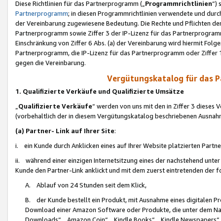
Diese Richtlinien für das Partnerprogramm („
Programmrichtlinien
“)
Partnerprogramm
; in diesen Programmrichtlinien verwendete und durch
der Vereinbarung zugewiesene Bedeutung. Die Rechte und Pflichten de
Partnerprogramm sowie Ziffer 3 der IP-Lizenz für das Partnerprogram
Einschränkung von Ziffer 6 Abs. (a) der Vereinbarung wird hiermit Fol
Partnerprogramm, die IP-Lizenz für das Partnerprogramm oder Ziffer 1
gegen die Vereinbarung.
Vergütungskatalog für das 
1. Qualifizierte Verkäufe und Qualifizierte Umsätze
„
Qualifizierte Verkäufe
“ werden von uns mit den in Ziffer 3 diese
(vorbehaltlich der in diesem Vergütungskatalog beschriebenen Ausnah
(a) Partner- Link auf Ihrer Site
:
i. ein Kunde durch Anklicken eines auf Ihrer Website platzierten Part
ii. während einer einzigen Internetsitzung eines der nachstehend unter (i)
Kunde den Partner-Link anklickt und mit dem zuerst eintretenden der f
A. Ablauf von 24 Stunden seit dem Klick,
B. der Kunde bestellt ein Produkt, mit Ausnahme eines digitalen P
Download einer Amazon Software oder Produkte, die unter dem N
Downloads“, „Amazon Coin“, „Kindle Books“, „Kindle Newspapers“, „