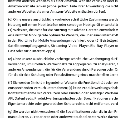
nicht mit anderen Websites als einer Amazon-Website verlinken oder i
Amazon-Website lenken (wobei jedoch Teile Ihrer Anwendung, die nich
anderen Websites als einer Amazon-Website enthalten dürfen).
(d) Ohne unsere ausdrückliche vorherige schriftliche Zustimmung werd
Nutzung mit einem Mobiltelefon oder sonstigen Mobilgerät entwickelt
(1) Websites, die nicht für die Nutzung mit solchen Geräten entwickelt
eine nicht für Mobilgeräte optimierte Website, die über einen Interne
in den
Richtlinie für Mobile Anwendungen
definiert, oder (3) Beistellge
Satellitenempfangsgeräte, Streaming-Video-Player, Blu-Ray-Player ode
Cast oder Vizio Internet-Apps).
(e) Ohne unsere ausdrückliche vorherige schriftliche Genehmigung dürfe
verwenden, um Produkt-Werbeinhalte zu aggregieren, zu analysieren, 
anderen Anwendungen, die für die Verwendung durch Personen oder Or
für die direkte Schulung oder Feinabstimmung eines maschinellen Lern
(f) Sie werden (i) nicht in irgendeiner Weise in die Funktionalität ode
entsprechenden Versuch unternehmen; (ii) keine Produktwerbungsinha
Kontaktaufnahme mit Verkäufern oder Kunden oder sonstiger Werbeaktiv
API, Datenfeeds, Produktwerbungsinhalten oder Spezifikationen erschei
Eigentumsrechte oder gewerblicher Schutzrechte, nicht entfernen, verd
(g) Sie werden nicht versuchen, (i) die Spezifikationen oder die in de
manipulieren, zu reparieren oder anderweitig abgeleitete Werke davon z