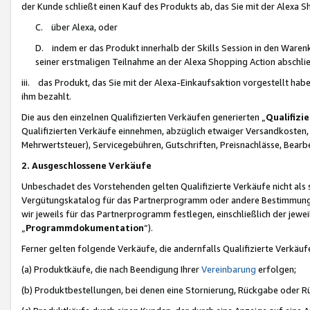
der Kunde schließt einen Kauf des Produkts ab, das Sie mit der Alexa 
C. über Alexa, oder
D. indem er das Produkt innerhalb der Skills Session in den Waren
seiner erstmaligen Teilnahme an der Alexa Shopping Action abschlie
iii. das Produkt, das Sie mit der Alexa-Einkaufsaktion vorgestellt ha
ihm bezahlt.
Die aus den einzelnen Qualifizierten Verkäufen generierten „
Qualifizi
Qualifizierten Verkäufe einnehmen, abzüglich etwaiger Versandkosten
Mehrwertsteuer), Servicegebühren, Gutschriften, Preisnachlässe, Bear
2. Ausgeschlossene Verkäufe
Unbeschadet des Vorstehenden gelten Qualifizierte Verkäufe nicht als
Vergütungskatalog für das Partnerprogramm oder andere Bestimmungen,
wir jeweils für das Partnerprogramm festlegen, einschließlich der jewe
„
Programmdokumentation
“).
Ferner gelten folgende Verkäufe, die andernfalls Qualifizierte Verkä
(a) Produktkäufe, die nach Beendigung Ihrer
Vereinbarung
erfolgen;
(b) Produktbestellungen, bei denen eine Stornierung, Rückgabe oder R