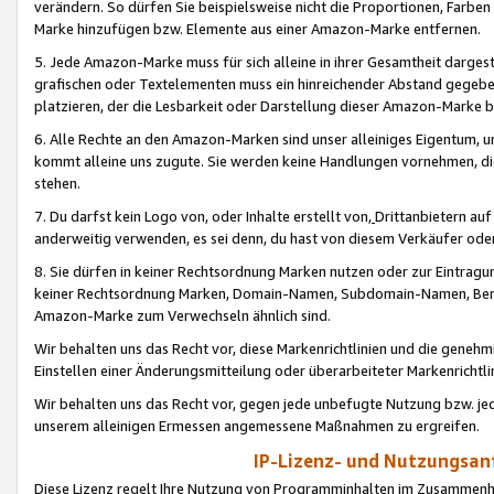
verändern. So dürfen Sie beispielsweise nicht die Proportionen, Farb
Marke hinzufügen bzw. Elemente aus einer Amazon-Marke entfernen.
5. Jede Amazon-Marke muss für sich alleine in ihrer Gesamtheit darge
grafischen oder Textelementen muss ein hinreichender Abstand gegebe
platzieren, der die Lesbarkeit oder Darstellung dieser Amazon-Marke b
6. Alle Rechte an den Amazon-Marken sind unser alleiniges Eigentum, 
kommt alleine uns zugute. Sie werden keine Handlungen vornehmen, 
stehen.
7. Du darfst kein Logo von, oder Inhalte erstellt von,
Drittanbietern au
anderweitig verwenden, es sei denn, du hast von diesem Verkäufer oder
8. Sie dürfen in keiner Rechtsordnung Marken nutzen oder zur Eintragu
keiner Rechtsordnung Marken, Domain-Namen, Subdomain-Namen, Benu
Amazon-Marke zum Verwechseln ähnlich sind.
Wir behalten uns das Recht vor, diese Markenrichtlinien und die gene
Einstellen einer Änderungsmitteilung oder überarbeiteter Markenricht
Wir behalten uns das Recht vor, gegen jede unbefugte Nutzung bzw. jede 
unserem alleinigen Ermessen angemessene Maßnahmen zu ergreifen.
IP-Lizenz- und Nutzungsan
Diese Lizenz regelt Ihre Nutzung von Programminhalten im Zusammen