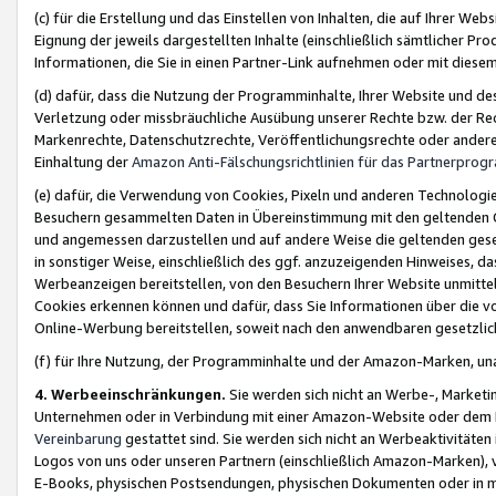
(c) für die Erstellung und das Einstellen von Inhalten, die auf Ihrer We
Eignung der jeweils dargestellten Inhalte (einschließlich sämtlicher 
Informationen, die Sie in einen Partner-Link aufnehmen oder mit diese
(d) dafür, dass die Nutzung der Programminhalte, Ihrer Website und des 
Verletzung oder missbräuchliche Ausübung unserer Rechte bzw. der Recht
Markenrechte, Datenschutzrechte, Veröffentlichungsrechte oder anderer
Einhaltung der
Amazon Anti-Fälschungsrichtlinien für das Partnerpro
(e) dafür, die Verwendung von Cookies, Pixeln und anderen Technologien
Besuchern gesammelten Daten in Übereinstimmung mit den geltenden Ge
und angemessen darzustellen und auf andere Weise die geltenden geset
in sonstiger Weise, einschließlich des ggf. anzuzeigenden Hinweises, d
Werbeanzeigen bereitstellen, von den Besuchern Ihrer Website unmitte
Cookies erkennen können und dafür, dass Sie Informationen über die v
Online-Werbung bereitstellen, soweit nach den anwendbaren gesetzlic
(f) für Ihre Nutzung, der Programminhalte und der Amazon-Marken, u
4. Werbeeinschränkungen.
Sie werden sich nicht an Werbe-, Market
Unternehmen oder in Verbindung mit einer Amazon-Website oder dem Pa
Vereinbarung
gestattet sind. Sie werden sich nicht an Werbeaktivitäten
Logos von uns oder unseren Partnern (einschließlich Amazon-Marken), 
E-Books, physischen Postsendungen, physischen Dokumenten oder in 