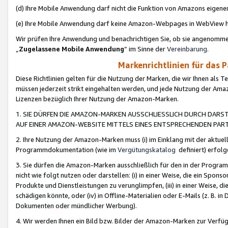
(d) Ihre Mobile Anwendung darf nicht die Funktion von Amazons eige
(e) Ihre Mobile Anwendung darf keine Amazon-Webpages in WebView 
Wir prüfen Ihre Anwendung und benachrichtigen Sie, ob sie angenomm
„
Zugelassene Mobile Anwendung
“ im Sinne der
Vereinbarung
.
Markenrichtlinien für das 
Diese Richtlinien gelten für die Nutzung der Marken, die wir Ihnen als 
müssen jederzeit strikt eingehalten werden, und jede Nutzung der Ama
Lizenzen bezüglich Ihrer Nutzung der Amazon-Marken.
1. SIE DÜRFEN DIE AMAZON-MARKEN AUSSCHLIESSLICH DURCH DARS
AUF EINER AMAZON-WEBSITE MITTELS EINES ENTSPRECHENDEN PART
2. Ihre Nutzung der Amazon-Marken muss (i) im Einklang mit der aktuells
Programmdokumentation (wie im
Vergütungskatalog
definiert) erfolg
3. Sie dürfen die Amazon-Marken ausschließlich für den in der Progr
nicht wie folgt nutzen oder darstellen: (i) in einer Weise, die ein Spo
Produkte und Dienstleistungen zu verunglimpfen, (iii) in einer Weise
schädigen könnte, oder (iv) in Offline-Materialien oder E-Mails (z. B.
Dokumenten oder mündlicher Werbung).
4. Wir werden Ihnen ein Bild bzw. Bilder der Amazon-Marken zur Verfüg