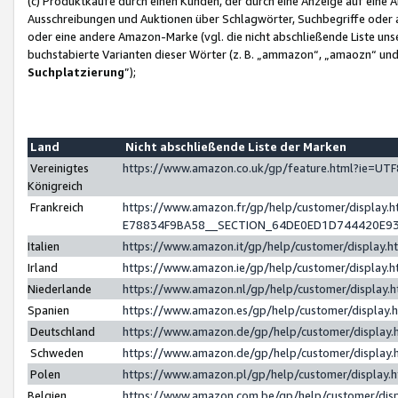
(c) Produktkäufe durch einen Kunden, der durch eine Anzeige auf eine 
Ausschreibungen und Auktionen über Schlagwörter, Suchbegriffe oder 
oder eine andere Amazon-Marke (vgl. die nicht abschließende Liste un
buchstabierte Varianten dieser Wörter (z. B. „ammazon“, „amaozn“ und „
Suchplatzierung
”);
Land
Nicht abschließende Liste der Marken
Vereinigtes
https://www.amazon.co.uk/gp/feature.html?ie=U
Königreich
Frankreich
https://www.amazon.fr/gp/help/customer/displa
E78834F9BA58__SECTION_64DE0ED1D744420E9
Italien
https://www.amazon.it/gp/help/customer/display
Irland
https://www.amazon.ie/gp/help/customer/displa
Niederlande
https://www.amazon.nl/gp/help/customer/display
Spanien
https://www.amazon.es/gp/help/customer/display
Deutschland
https://www.amazon.de/gp/help/customer/displa
Schweden
https://www.amazon.de/gp/help/customer/displa
Polen
https://www.amazon.pl/gp/help/customer/display
Belgien
https://www.amazon.com.be/gp/help/customer/d