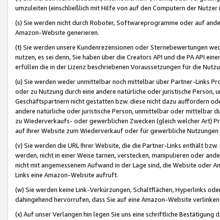
umzuleiten (einschließlich mit Hilfe von auf den Computern der Nutzer i
(s) Sie werden nicht durch Roboter, Softwareprogramme oder auf andere
Amazon-Website generieren.
(t) Sie werden unsere Kundenrezensionen oder Sternebewertungen wed
nutzen, es sei denn, Sie haben über die Creators API und die PA API e
erfüllen die in der Lizenz beschriebenen Voraussetzungen für die Nutzu
(u) Sie werden weder unmittelbar noch mittelbar über Partner-Links P
oder zu Nutzung durch eine andere natürliche oder juristische Person,
Geschäftspartnern nicht gestatten bzw. diese nicht dazu auffordern od
andere natürliche oder juristische Person, unmittelbar oder mittelbar
zu Wiederverkaufs- oder gewerblichen Zwecken (gleich welcher Art) 
auf Ihrer Website zum Wiederverkauf oder für gewerbliche Nutzungen 
(v) Sie werden die URL Ihrer Website, die die Partner-Links enthält b
werden, nicht in einer Weise tarnen, verstecken, manipulieren oder and
nicht mit angemessenem Aufwand in der Lage sind, die Website oder A
Links eine Amazon-Website aufruft.
(w) Sie werden keine Link-Verkürzungen, Schaltflächen, Hyperlinks ode
dahingehend hervorrufen, dass Sie auf eine Amazon-Website verlinken
(x) Auf unser Verlangen hin legen Sie uns eine schriftliche Bestätigung