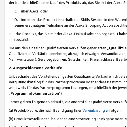
der Kunde schließt einen Kauf des Produkts ab, das Sie mit der Alexa 
C. über Alexa, oder
D. indem er das Produkt innerhalb der Skills Session in den Waren
seiner erstmaligen Teilnahme an der Alexa Shopping Action abschlie
iii. das Produkt, das Sie mit der Alexa-Einkaufsaktion vorgestellt ha
ihm bezahlt.
Die aus den einzelnen Qualifizierten Verkäufen generierten „
Qualifizi
Qualifizierten Verkäufe einnehmen, abzüglich etwaiger Versandkosten
Mehrwertsteuer), Servicegebühren, Gutschriften, Preisnachlässe, Bear
2. Ausgeschlossene Verkäufe
Unbeschadet des Vorstehenden gelten Qualifizierte Verkäufe nicht als
Vergütungskatalog für das Partnerprogramm oder andere Bestimmungen,
wir jeweils für das Partnerprogramm festlegen, einschließlich der jewe
„
Programmdokumentation
“).
Ferner gelten folgende Verkäufe, die andernfalls Qualifizierte Verkä
(a) Produktkäufe, die nach Beendigung Ihrer
Vereinbarung
erfolgen;
(b) Produktbestellungen, bei denen eine Stornierung, Rückgabe oder R