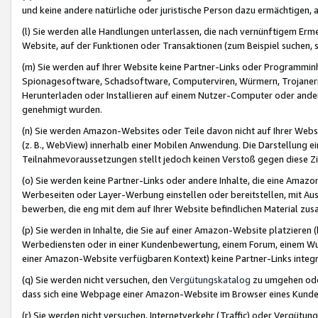
und keine andere natürliche oder juristische Person dazu ermächtigen, a
(l) Sie werden alle Handlungen unterlassen, die nach vernünftigem Erme
Website, auf der Funktionen oder Transaktionen (zum Beispiel suchen, s
(m) Sie werden auf Ihrer Website keine Partner-Links oder Programmin
Spionagesoftware, Schadsoftware, Computerviren, Würmern, Trojaner
Herunterladen oder Installieren auf einem Nutzer-Computer oder ande
genehmigt wurden.
(n) Sie werden Amazon-Websites oder Teile davon nicht auf Ihrer Websi
(z. B., WebView) innerhalb einer Mobilen Anwendung. Die Darstellung ein
Teilnahmevoraussetzungen stellt jedoch keinen Verstoß gegen diese Zif
(o) Sie werden keine Partner-Links oder andere Inhalte, die eine Am
Werbeseiten oder Layer-Werbung einstellen oder bereitstellen, mit Au
bewerben, die eng mit dem auf Ihrer Website befindlichen Material z
(p) Sie werden in Inhalte, die Sie auf einer Amazon-Website platzier
Werbediensten oder in einer Kundenbewertung, einem Forum, einem Wun
einer Amazon-Website verfügbaren Kontext) keine Partner-Links integr
(q) Sie werden nicht versuchen, den
Vergütungskatalog
zu umgehen oder
dass sich eine Webpage einer Amazon-Website im Browser eines Kunden 
(r) Sie werden nicht versuchen, Internetverkehr (Traffic) oder Vergü