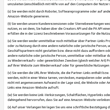
umzuleiten (einschließlich mit Hilfe von auf den Computern der Nutzer i
(s) Sie werden nicht durch Roboter, Softwareprogramme oder auf andere
Amazon-Website generieren.
(t) Sie werden unsere Kundenrezensionen oder Sternebewertungen wed
nutzen, es sei denn, Sie haben über die Creators API und die PA API e
erfüllen die in der Lizenz beschriebenen Voraussetzungen für die Nutzu
(u) Sie werden weder unmittelbar noch mittelbar über Partner-Links P
oder zu Nutzung durch eine andere natürliche oder juristische Person,
Geschäftspartnern nicht gestatten bzw. diese nicht dazu auffordern od
andere natürliche oder juristische Person, unmittelbar oder mittelbar
zu Wiederverkaufs- oder gewerblichen Zwecken (gleich welcher Art) 
auf Ihrer Website zum Wiederverkauf oder für gewerbliche Nutzungen 
(v) Sie werden die URL Ihrer Website, die die Partner-Links enthält b
werden, nicht in einer Weise tarnen, verstecken, manipulieren oder and
nicht mit angemessenem Aufwand in der Lage sind, die Website oder A
Links eine Amazon-Website aufruft.
(w) Sie werden keine Link-Verkürzungen, Schaltflächen, Hyperlinks ode
dahingehend hervorrufen, dass Sie auf eine Amazon-Website verlinken
(x) Auf unser Verlangen hin legen Sie uns eine schriftliche Bestätigung