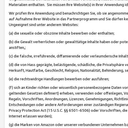
Materialien enthalten. Sie müssen Ihre Website(s) in Ihrer Anwendung ide
Wir prüfen Ihre Anwendung und benachrichtigen Sie, ob sie angenommen
auf Aufnahme Ihrer Website in das Partnerprogramm und Sie dürfen kei
Ungeeignet sind unter anderem Websites:
(a) die sexuelle oder obszöne Inhalte bewerben oder enthalten;
(b) die Gewalt verherrlichen oder gewalttätige Inhalte haben oder pot
anstiften,;
(c) die falsche, irreführende, diffamierende oder verleumderische Inha
(d) die von Hass geprägte, belästigende, schädliche, die Privatsphäre v
Herkunft, Hautfarbe, Geschlecht, Religion, Nationalität, Behinderung, 
(e) die rechtswidrige Handlungen bewerben oder ausführen;
(f) sich an Kinder richten oder wissentlich personenbezogene Daten vo
geltenden Gesetzen definiert) erheben, verwenden oder offenlegen, Vo
Regeln, Vorschriften, Anordnungen, Lizenzen, Genehmigungen, Richtlini
Entscheidungen oder andere Anforderungen einer zuständigen Regierung
Privacy Protection Act (15 U.S.C. §§ 6501-6506) oder Vorschriften, di
Internet erlassen wurden);
(g) die Marken von Amazon oder unseren verbundenen Unternehmen b