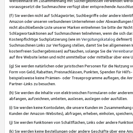
Werbeinhalte im Zusammenhang mit Suchergebnissen verwendet werden,
vorausgesetzt die Suchmaschine verfügt über entsprechende Ausschlu
(f) Sie werden nicht auf Schlagwörter, Suchbegriffe oder andere Ident
Amazon oder unseren verbundenen Unternehmen oder Abwandlungen bzw
nicht abschließende Liste unserer Marken entnehmen Sie bitte der Nich
Schlagwortauktionen auf Suchmaschinen teilnehmen, wenn die sich da
Kostenpflichtige Suchplatzierung (wie im
Vergütungskatalog
definiert
Suchmaschinen Links zur Verfügung stellen, damit Sie bei allgemeinen I
kostenfreien Suchergebnissen) auftauchen, solange Sie die
Vereinbaru
auf Ihre Website leiten und nicht unmittelbar oder mittelbar über eine
(g) Sie werden natürlichen oder juristischen Personen für die Nutzung 
Form von Geld, Rabatten, Preisnachlässen, Punkten, Spenden für Hilfs
beispielsweise keine Prämien- oder Treueprogramme auflegen, die Anrei
Partner-Links zu besuchen.
(h) Sie werden die Inhalte von elektronischen Formularen oder anderem M
abfangen, aufzeichnen, umleiten, auslesen, auslegen oder ausfüllen.
(i) Sie werden keine Kontodaten, die unsere Kunden im Zusammenhang 
Kunden der Amazon-Websites), abfragen, erheben, einholen, speichern,
(j) Sie werden Funktionen von Schaltflächen, Links oder andere Funkti
(k) Sie werden keine Bestellungen oder andere Geschäfte über eine Ama