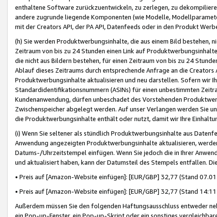
enthaltene Software zurückzuentwickeln, zu zerlegen, zu dekompilier
andere zugrunde liegende Komponenten (wie Modelle, Modellparameter
mit der Creators API, der PA API, Datenfeeds oder in den Produkt Werb
(h) Sie werden Produktwerbungsinhalte, die aus einem Bild bestehen, ni
Zeitraum von bis zu 24 Stunden einen Link auf Produktwerbungsinhalte
die nicht aus Bildern bestehen, für einen Zeitraum von bis zu 24 Stund
Ablauf dieses Zeitraums durch entsprechende Anfrage an die Creators 
Produktwerbungsinhalte aktualisieren und neu darstellen. Sofern wir Ih
Standardidentifikationsnummern (ASINs) für einen unbestimmten Zeitra
Kundenanwendung, dürfen unbeschadet des Vorstehenden Produktwerbu
Zwischenspeicher abgelegt werden. Auf unser Verlangen werden Sie un
die Produktwerbungsinhalte enthält oder nutzt, damit wir Ihre Einhalt
(i) Wenn Sie seltener als stündlich Produktwerbungsinhalte aus Datenfe
Anwendung angezeigten Produktwerbungsinhalte aktualisieren, werden 
Datums-/Uhrzeitstempel einfügen. Wenn Sie jedoch die in Ihrer Anwe
und aktualisiert haben, kann der Datumsteil des Stempels entfallen. Dies
• Preis auf [Amazon-Website einfügen]: [EUR/GBP] 32,77 (Stand 07.01.
• Preis auf [Amazon-Website einfügen]: [EUR/GBP] 32,77 (Stand 14:11 
Außerdem müssen Sie den folgenden Haftungsausschluss entweder neb
ein Pop-up-Fenster, ein Pop-up-Skript oder ein sonstiges vergleichba