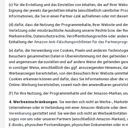
(c) für die Erstellung und das Einstellen von Inhalten, die auf Ihrer We
Eignung der jeweils dargestellten Inhalte (einschließlich sämtlicher 
Informationen, die Sie in einen Partner-Link aufnehmen oder mit diese
(d) dafür, dass die Nutzung der Programminhalte, Ihrer Website und des 
Verletzung oder missbräuchliche Ausübung unserer Rechte bzw. der Recht
Markenrechte, Datenschutzrechte, Veröffentlichungsrechte oder anderer
Einhaltung der
Amazon Anti-Fälschungsrichtlinien für das Partnerpro
(e) dafür, die Verwendung von Cookies, Pixeln und anderen Technologien
Besuchern gesammelten Daten in Übereinstimmung mit den geltenden Ge
und angemessen darzustellen und auf andere Weise die geltenden geset
in sonstiger Weise, einschließlich des ggf. anzuzeigenden Hinweises, d
Werbeanzeigen bereitstellen, von den Besuchern Ihrer Website unmitte
Cookies erkennen können und dafür, dass Sie Informationen über die v
Online-Werbung bereitstellen, soweit nach den anwendbaren gesetzlic
(f) für Ihre Nutzung, der Programminhalte und der Amazon-Marken, u
4. Werbeeinschränkungen.
Sie werden sich nicht an Werbe-, Market
Unternehmen oder in Verbindung mit einer Amazon-Website oder dem Pa
Vereinbarung
gestattet sind. Sie werden sich nicht an Werbeaktivitäten
Logos von uns oder unseren Partnern (einschließlich Amazon-Marken), 
E-Books, physischen Postsendungen, physischen Dokumenten oder in 