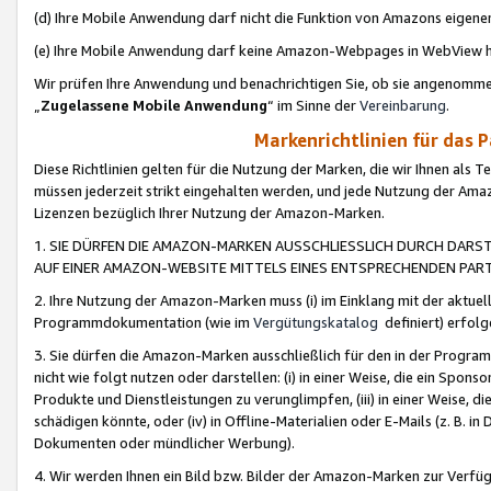
(d) Ihre Mobile Anwendung darf nicht die Funktion von Amazons eige
(e) Ihre Mobile Anwendung darf keine Amazon-Webpages in WebView 
Wir prüfen Ihre Anwendung und benachrichtigen Sie, ob sie angenomm
„
Zugelassene Mobile Anwendung
“ im Sinne der
Vereinbarung
.
Markenrichtlinien für das 
Diese Richtlinien gelten für die Nutzung der Marken, die wir Ihnen als 
müssen jederzeit strikt eingehalten werden, und jede Nutzung der Ama
Lizenzen bezüglich Ihrer Nutzung der Amazon-Marken.
1. SIE DÜRFEN DIE AMAZON-MARKEN AUSSCHLIESSLICH DURCH DARS
AUF EINER AMAZON-WEBSITE MITTELS EINES ENTSPRECHENDEN PART
2. Ihre Nutzung der Amazon-Marken muss (i) im Einklang mit der aktuells
Programmdokumentation (wie im
Vergütungskatalog
definiert) erfolg
3. Sie dürfen die Amazon-Marken ausschließlich für den in der Progr
nicht wie folgt nutzen oder darstellen: (i) in einer Weise, die ein Spo
Produkte und Dienstleistungen zu verunglimpfen, (iii) in einer Weise
schädigen könnte, oder (iv) in Offline-Materialien oder E-Mails (z. B.
Dokumenten oder mündlicher Werbung).
4. Wir werden Ihnen ein Bild bzw. Bilder der Amazon-Marken zur Verfüg