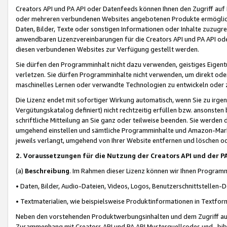
Creators API und PA API oder Datenfeeds können Ihnen den Zugriff auf D
oder mehreren verbundenen Websites angebotenen Produkte ermögliche
Daten, Bilder, Texte oder sonstigen Informationen oder Inhalte zuzugre
anwendbaren Lizenzvereinbarungen für die Creators API und PA API od
diesen verbundenen Websites zur Verfügung gestellt werden.
Sie dürfen den Programminhalt nicht dazu verwenden, geistiges Eigent
verletzen. Sie dürfen Programminhalte nicht verwenden, um direkt ode
maschinelles Lernen oder verwandte Technologien zu entwickeln oder zu
Die Lizenz endet mit sofortiger Wirkung automatisch, wenn Sie zu irg
Vergütungskatalog definiert) nicht rechtzeitig erfüllen bzw. ansonsten
schriftliche Mitteilung an Sie ganz oder teilweise beenden. Sie werden
umgehend einstellen und sämtliche Programminhalte und Amazon-Marke
jeweils verlangt, umgehend von Ihrer Website entfernen und löschen od
2. Voraussetzungen für die Nutzung der Creators API und der P
(a)
Beschreibung
. Im Rahmen dieser Lizenz können wir Ihnen Programmi
• Daten, Bilder, Audio-Dateien, Videos, Logos, Benutzerschnittstellen-
• Textmaterialien, wie beispielsweise Produktinformationen in Textfor
Neben den vorstehenden Produktwerbungsinhalten und dem Zugriff auf 
Zusammenhang mit Creators API und PA API Musterquellcodes und -bibli