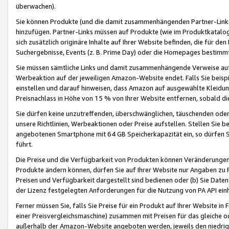
überwachen).
Sie können Produkte (und die damit zusammenhängenden Partner-Links)
hinzufügen. Partner-Links müssen auf Produkte (wie im Produktkatalog de
sich zusätzlich originäre Inhalte auf Ihrer Website befinden, die für 
Suchergebnisse, Events (z. B. Prime Day) oder die Homepages bestimmte
Sie müssen sämtliche Links und damit zusammenhängende Verweise auf z
Werbeaktion auf der jeweiligen Amazon-Website endet. Falls Sie beisp
einstellen und darauf hinweisen, dass Amazon auf ausgewählte Kleidun
Preisnachlass in Höhe von 15 % von Ihrer Website entfernen, sobald di
Sie dürfen keine unzutreffenden, überschwänglichen, täuschenden od
unsere Richtlinien, Werbeaktionen oder Preise aufstellen. Stellen Sie 
angebotenen Smartphone mit 64 GB Speicherkapazität ein, so dürfen S
führt.
Die Preise und die Verfügbarkeit von Produkten können Veränderungen 
Produkte ändern können, dürfen Sie auf Ihrer Website nur Angaben zu P
Preisen und Verfügbarkeit dargestellt sind bedienen oder (b) Sie Daten
der Lizenz festgelegten Anforderungen für die Nutzung von PA API einh
Ferner müssen Sie, falls Sie Preise für ein Produkt auf Ihrer Website in 
einer Preisvergleichsmaschine) zusammen mit Preisen für das gleiche o
außerhalb der Amazon-Website angeboten werden, jeweils den niedrigst