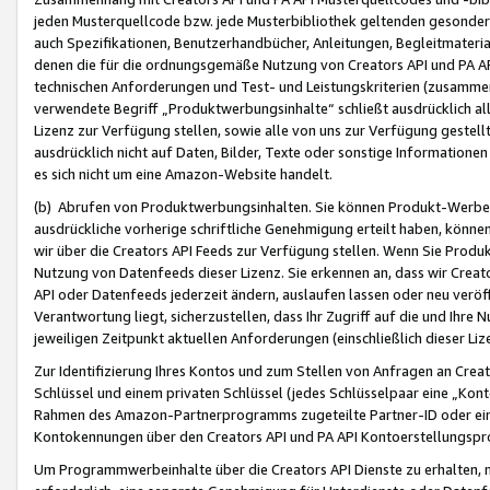
jeden Musterquellcode bzw. jede Musterbibliothek geltenden gesonder
auch Spezifikationen, Benutzerhandbücher, Anleitungen, Begleitmaterial
denen die für die ordnungsgemäße Nutzung von Creators API und PA A
technischen Anforderungen und Test- und Leistungskriterien (zusammen
verwendete Begriff „Produktwerbungsinhalte“ schließt ausdrücklich al
Lizenz zur Verfügung stellen, sowie alle von uns zur Verfügung gestel
ausdrücklich nicht auf Daten, Bilder, Texte oder sonstige Informatione
es sich nicht um eine Amazon-Website handelt.
(b) Abrufen von Produktwerbungsinhalten. Sie können Produkt-Werbein
ausdrückliche vorherige schriftliche Genehmigung erteilt haben, könn
wir über die Creators API Feeds zur Verfügung stellen. Wenn Sie Produk
Nutzung von Datenfeeds dieser Lizenz. Sie erkennen an, dass wir Creat
API oder Datenfeeds jederzeit ändern, auslaufen lassen oder neu veröffe
Verantwortung liegt, sicherzustellen, dass Ihr Zugriff auf die und Ihr
jeweiligen Zeitpunkt aktuellen Anforderungen (einschließlich dieser Liz
Zur Identifizierung Ihres Kontos und zum Stellen von Anfragen an Crea
Schlüssel und einem privaten Schlüssel (jedes Schlüsselpaar eine „Kon
Rahmen des Amazon-Partnerprogramms zugeteilte Partner-ID oder ein
Kontokennungen über den Creators API und PA API Kontoerstellungspro
Um Programmwerbeinhalte über die Creators API Dienste zu erhalten, m