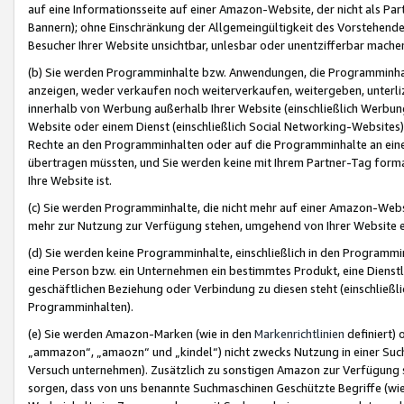
auf eine Informationsseite auf einer Amazon-Website, der nicht als Part
Bannern); ohne Einschränkung der Allgemeingültigkeit des Vorstehende
Besucher Ihrer Website unsichtbar, unlesbar oder unentzifferbar mache
(b) Sie werden Programminhalte bzw. Anwendungen, die Programminhalt
anzeigen, weder verkaufen noch weiterverkaufen, weitergeben, unterli
innerhalb von Werbung außerhalb Ihrer Website (einschließlich Werbun
Website oder einem Dienst (einschließlich Social Networking-Website
Rechte an den Programminhalten oder auf die Programminhalte an eine a
übertragen müssten, und Sie werden keine mit Ihrem Partner-Tag formati
Ihre Website ist.
(c) Sie werden Programminhalte, die nicht mehr auf einer Amazon-Websit
mehr zur Nutzung zur Verfügung stehen, umgehend von Ihrer Website e
(d) Sie werden keine Programminhalte, einschließlich in den Programmin
eine Person bzw. ein Unternehmen ein bestimmtes Produkt, eine Dienstle
geschäftlichen Beziehung oder Verbindung zu diesen steht (einschließli
Programminhalten).
(e) Sie werden Amazon-Marken (wie in den
Markenrichtlinien
definiert) 
„ammazon“, „amaozn“ und „kindel“) nicht zwecks Nutzung in einer Suc
Versuch unternehmen). Zusätzlich zu sonstigen Amazon zur Verfügung 
sorgen, dass von uns benannte Suchmaschinen Geschützte Begriffe (wie 