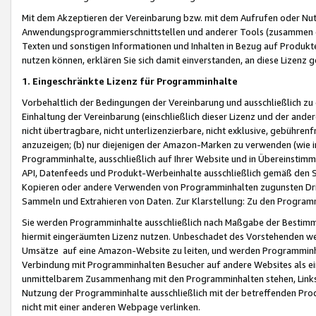
Mit dem Akzeptieren der Vereinbarung bzw. mit dem Aufrufen oder Nutz
Anwendungsprogrammierschnittstellen und anderer Tools (zusammen die
Texten und sonstigen Informationen und Inhalten in Bezug auf Produkte
nutzen können, erklären Sie sich damit einverstanden, an diese Lizenz 
1. Eingeschränkte Lizenz für Programminhalte
Vorbehaltlich der Bedingungen der Vereinbarung und ausschließlich z
Einhaltung der Vereinbarung (einschließlich dieser Lizenz und der ande
nicht übertragbare, nicht unterlizenzierbare, nicht exklusive, gebühren
anzuzeigen; (b) nur diejenigen der Amazon-Marken zu verwenden (wie in 
Programminhalte, ausschließlich auf Ihrer Website und in Übereinstimmu
API, Datenfeeds und Produkt-Werbeinhalte ausschließlich gemäß den Spe
Kopieren oder andere Verwenden von Programminhalten zugunsten Dri
Sammeln und Extrahieren von Daten. Zur Klarstellung: Zu den Program
Sie werden Programminhalte ausschließlich nach Maßgabe der Besti
hiermit eingeräumten Lizenz nutzen. Unbeschadet des Vorstehenden we
Umsätze auf eine Amazon-Website zu leiten, und werden Programminhal
Verbindung mit Programminhalten Besucher auf andere Websites als ein
unmittelbarem Zusammenhang mit den Programminhalten stehen, Links z
Nutzung der Programminhalte ausschließlich mit der betreffenden Pr
nicht mit einer anderen Webpage verlinken.