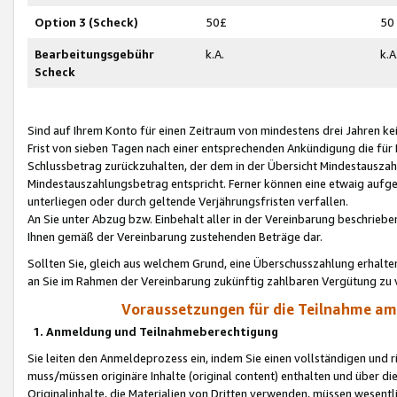
Option 3 (Scheck)
50£
50
Bearbeitungsgebühr
k.A.
k.A
Scheck
Sind auf Ihrem Konto für einen Zeitraum von mindestens drei Jahren kein
Frist von sieben Tagen nach einer entsprechenden Ankündigung die für
Schlussbetrag zurückzuhalten, der dem in der Übersicht Mindestausz
Mindestauszahlungsbetrag entspricht. Ferner können eine etwaig aufg
unterliegen oder durch geltende Verjährungsfristen verfallen.
An Sie unter Abzug bzw. Einbehalt aller in der Vereinbarung beschrieb
Ihnen gemäß der Vereinbarung zustehenden Beträge dar.
Sollten Sie, gleich aus welchem Grund, eine Überschusszahlung erhalte
an Sie im Rahmen der Vereinbarung zukünftig zahlbaren Vergütung zu 
Voraussetzungen für die Teilnahme a
1. Anmeldung und Teilnahmeberechtigung
Sie leiten den Anmeldeprozess ein, indem Sie einen vollständigen und 
muss/müssen originäre Inhalte (original content) enthalten und über d
Originalinhalte, die Materialien von Dritten verwenden, müssen wese