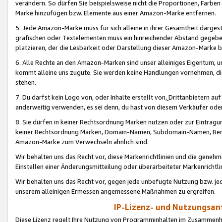
verändern. So dürfen Sie beispielsweise nicht die Proportionen, Farb
Marke hinzufügen bzw. Elemente aus einer Amazon-Marke entfernen.
5. Jede Amazon-Marke muss für sich alleine in ihrer Gesamtheit darge
grafischen oder Textelementen muss ein hinreichender Abstand gegebe
platzieren, der die Lesbarkeit oder Darstellung dieser Amazon-Marke b
6. Alle Rechte an den Amazon-Marken sind unser alleiniges Eigentum, 
kommt alleine uns zugute. Sie werden keine Handlungen vornehmen, 
stehen.
7. Du darfst kein Logo von, oder Inhalte erstellt von,
Drittanbietern au
anderweitig verwenden, es sei denn, du hast von diesem Verkäufer oder
8. Sie dürfen in keiner Rechtsordnung Marken nutzen oder zur Eintragu
keiner Rechtsordnung Marken, Domain-Namen, Subdomain-Namen, Benu
Amazon-Marke zum Verwechseln ähnlich sind.
Wir behalten uns das Recht vor, diese Markenrichtlinien und die gene
Einstellen einer Änderungsmitteilung oder überarbeiteter Markenricht
Wir behalten uns das Recht vor, gegen jede unbefugte Nutzung bzw. jede 
unserem alleinigen Ermessen angemessene Maßnahmen zu ergreifen.
IP-Lizenz- und Nutzungsan
Diese Lizenz regelt Ihre Nutzung von Programminhalten im Zusammen