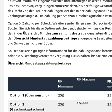
Kauf von Produkten eingelöst werden und unterliegen unseren Geschäf
uns das Recht vor, Vergütungen zurückzuhalten, bis der fällige Gesamt
das Recht vor, den Teil der Zahlungen, der den in der Zahlungstabelle 
Zahlungsart angibst. Die Zahlung per Amazon-Geschenkgutschein ist in
Option 3: Zahlung per Scheck.
Wir übersenden Ihnen einen Scheck in Höh
Sollten Sie sich für diese Option entscheiden, behalten wir uns das Rec
den in der
Übersicht Mindestauszahlungsbeträge
genannten Mindest
der
Übersicht Mindestauszahlungsbeträge
angegebene Bearbeitung
und Schweden nicht verfügbar.
Sollten Sie keine gültigen Informationen für die Zahlungsoption bereit
oder die Auszahlung verdienter Vergütung zurückhalten, bis Sie eine A
Übersicht Mindestauszahlungsbeträge
UK Maxium
UK
FR,
Minimum
un
Option 1 (Überweisung)
25£
25
£5,000
Option 2
25£
25
(Geschenkgutschein)