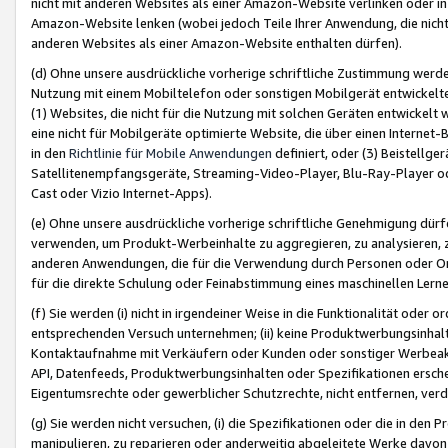
nicht mit anderen Websites als einer Amazon-Website verlinken oder i
Amazon-Website lenken (wobei jedoch Teile Ihrer Anwendung, die nich
anderen Websites als einer Amazon-Website enthalten dürfen).
(d) Ohne unsere ausdrückliche vorherige schriftliche Zustimmung werd
Nutzung mit einem Mobiltelefon oder sonstigen Mobilgerät entwickelt
(1) Websites, die nicht für die Nutzung mit solchen Geräten entwickelt
eine nicht für Mobilgeräte optimierte Website, die über einen Interne
in den
Richtlinie für Mobile Anwendungen
definiert, oder (3) Beistellge
Satellitenempfangsgeräte, Streaming-Video-Player, Blu-Ray-Player ode
Cast oder Vizio Internet-Apps).
(e) Ohne unsere ausdrückliche vorherige schriftliche Genehmigung dürfe
verwenden, um Produkt-Werbeinhalte zu aggregieren, zu analysieren, 
anderen Anwendungen, die für die Verwendung durch Personen oder Or
für die direkte Schulung oder Feinabstimmung eines maschinellen Lern
(f) Sie werden (i) nicht in irgendeiner Weise in die Funktionalität ode
entsprechenden Versuch unternehmen; (ii) keine Produktwerbungsinha
Kontaktaufnahme mit Verkäufern oder Kunden oder sonstiger Werbeaktiv
API, Datenfeeds, Produktwerbungsinhalten oder Spezifikationen erschei
Eigentumsrechte oder gewerblicher Schutzrechte, nicht entfernen, verd
(g) Sie werden nicht versuchen, (i) die Spezifikationen oder die in de
manipulieren, zu reparieren oder anderweitig abgeleitete Werke davon z