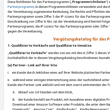
Diese Richtlinien für das Partnerprogramm („
Programmrichtlinien
“)
Partnerprogramm
; in diesen Programmrichtlinien verwendete und durch
der Vereinbarung zugewiesene Bedeutung. Die Rechte und Pflichten de
Partnerprogramm sowie Ziffer 3 der IP-Lizenz für das Partnerprogram
Einschränkung von Ziffer 6 Abs. (a) der Vereinbarung wird hiermit Fol
Partnerprogramm, die IP-Lizenz für das Partnerprogramm oder Ziffer 1
gegen die Vereinbarung.
Vergütungskatalog für das 
1. Qualifizierte Verkäufe und Qualifizierte Umsätze
„
Qualifizierte Verkäufe
“ werden von uns mit den in Ziffer 3 diese
(vorbehaltlich der in diesem Vergütungskatalog beschriebenen Ausnah
(a) Partner- Link auf Ihrer Site
:
i. ein Kunde durch Anklicken eines auf Ihrer Website platzierten Part
ii. während einer einzigen Internetsitzung eines der nachstehend unter (i)
Kunde den Partner-Link anklickt und mit dem zuerst eintretenden der f
A. Ablauf von 24 Stunden seit dem Klick,
B. der Kunde bestellt ein Produkt, mit Ausnahme eines digitalen P
Download einer Amazon Software oder Produkte, die unter dem N
Downloads“, „Amazon Coin“, „Kindle Books“, „Kindle Newspapers“, „