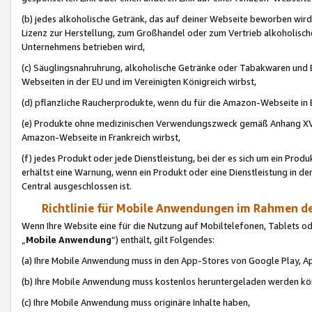
(b) jedes alkoholische Getränk, das auf deiner Webseite beworben wird
Lizenz zur Herstellung, zum Großhandel oder zum Vertrieb alkoholisch
Unternehmens betrieben wird,
(c) Säuglingsnahruhrung, alkoholische Getränke oder Tabakwaren und E
Webseiten in der EU und im Vereinigten Königreich wirbst,
(d) pflanzliche Raucherprodukte, wenn du für die Amazon-Webseite in B
(e) Produkte ohne medizinischen Verwendungszweck gemäß Anhang XVI 
Amazon-Webseite in Frankreich wirbst,
(f) jedes Produkt oder jede Dienstleistung, bei der es sich um ein Prod
erhältst eine Warnung, wenn ein Produkt oder eine Dienstleistung in de
Central ausgeschlossen ist.
Richtlinie für Mobile Anwendungen im Rahmen de
Wenn Ihre Website eine für die Nutzung auf Mobiltelefonen, Tablets 
„
Mobile Anwendung
“) enthält, gilt Folgendes:
(a) Ihre Mobile Anwendung muss in den App-Stores von Google Play, A
(b) Ihre Mobile Anwendung muss kostenlos heruntergeladen werden könn
(c) Ihre Mobile Anwendung muss originäre Inhalte haben,