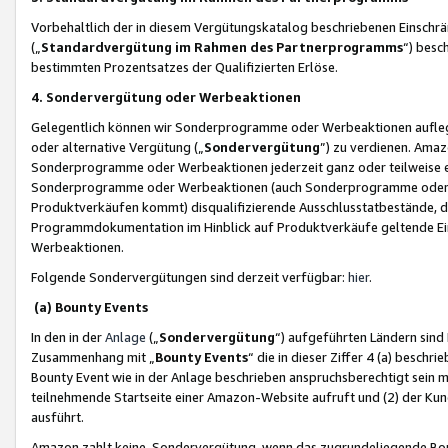
Vorbehaltlich der in diesem Vergütungskatalog beschriebenen Einschr
(„
Standardvergütung im Rahmen des Partnerprogramms
“) besc
bestimmten Prozentsatzes der Qualifizierten Erlöse.
4. Sondervergütung oder Werbeaktionen
Gelegentlich können wir Sonderprogramme oder Werbeaktionen auflegen,
oder alternative Vergütung („
Sondervergütung
”) zu verdienen. Amazo
Sonderprogramme oder Werbeaktionen jederzeit ganz oder teilweise einz
Sonderprogramme oder Werbeaktionen (auch Sonderprogramme oder We
Produktverkäufen kommt) disqualifizierende Ausschlusstatbestände, di
Programmdokumentation im Hinblick auf Produktverkäufe geltende E
Werbeaktionen.
Folgende Sondervergütungen sind derzeit verfügbar:
hier
.
(a) Bounty Events
In den in der
Anlage
(„
Sondervergütung
“) aufgeführten Ländern sind
Zusammenhang mit „
Bounty Events
“ die in dieser Ziffer 4 (a) besch
Bounty Event wie in der Anlage beschrieben anspruchsberechtigt sein mu
teilnehmende Startseite einer Amazon-Website aufruft und (2) der Kun
ausführt.
Amazon zahlt keine Sondervergütung, wenn das zugrundeliegende Boun