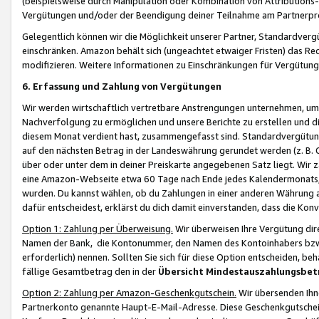
(beispielsweise durch Manipulation oder Kombination von Attributions-
Vergütungen und/oder der Beendigung deiner Teilnahme am Partnerp
Gelegentlich können wir die Möglichkeit unserer Partner, Standardv
einschränken. Amazon behält sich (ungeachtet etwaiger Fristen) das Re
modifizieren. Weitere Informationen zu Einschränkungen für Vergütung
6. Erfassung und Zahlung von Vergütungen
Wir werden wirtschaftlich vertretbare Anstrengungen unternehmen, um 
Nachverfolgung zu ermöglichen und unsere Berichte zu erstellen und di
diesem Monat verdient hast, zusammengefasst sind. Standardvergütung
auf den nächsten Betrag in der Landeswährung gerundet werden (z. B. C
über oder unter dem in deiner Preiskarte angegebenen Satz liegt. Wir
eine Amazon-Webseite etwa 60 Tage nach Ende jedes Kalendermonats, i
wurden. Du kannst wählen, ob du Zahlungen in einer anderen Währung
dafür entscheidest, erklärst du dich damit einverstanden, dass die K
Option 1: Zahlung per Überweisung.
Wir überweisen Ihre Vergütung dir
Namen der Bank, die Kontonummer, den Namen des Kontoinhabers bzw. a
erforderlich) nennen. Sollten Sie sich für diese Option entscheiden, be
fällige Gesamtbetrag den in der
Übersicht Mindestauszahlungsbet
Option 2: Zahlung per Amazon-Geschenkgutschein.
Wir übersenden Ihne
Partnerkonto genannte Haupt-E-Mail-Adresse. Diese Geschenkgutschei