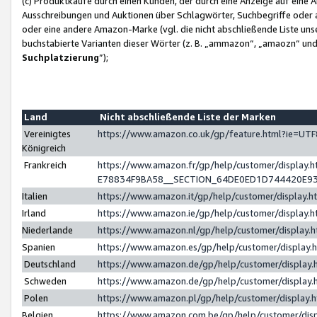
(c) Produktkäufe durch einen Kunden, der durch eine Anzeige auf eine 
Ausschreibungen und Auktionen über Schlagwörter, Suchbegriffe oder 
oder eine andere Amazon-Marke (vgl. die nicht abschließende Liste un
buchstabierte Varianten dieser Wörter (z. B. „ammazon“, „amaozn“ und „
Suchplatzierung
”);
Land
Nicht abschließende Liste der Marken
Vereinigtes
https://www.amazon.co.uk/gp/feature.html?ie=U
Königreich
Frankreich
https://www.amazon.fr/gp/help/customer/displa
E78834F9BA58__SECTION_64DE0ED1D744420E9
Italien
https://www.amazon.it/gp/help/customer/display
Irland
https://www.amazon.ie/gp/help/customer/displa
Niederlande
https://www.amazon.nl/gp/help/customer/display
Spanien
https://www.amazon.es/gp/help/customer/display
Deutschland
https://www.amazon.de/gp/help/customer/displa
Schweden
https://www.amazon.de/gp/help/customer/displa
Polen
https://www.amazon.pl/gp/help/customer/display
Belgien
https://www.amazon.com.be/gp/help/customer/d