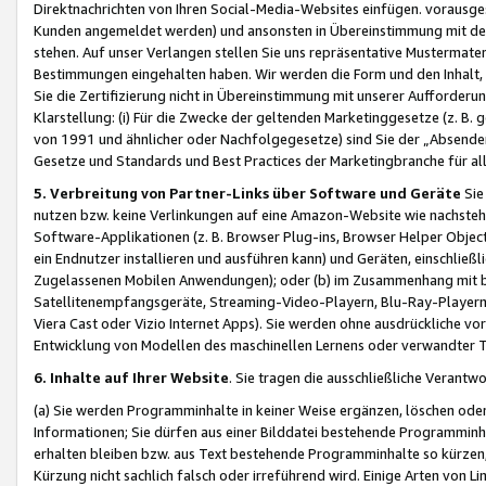
Direktnachrichten von Ihren Social-Media-Websites einfügen. vorausg
Kunden angemeldet werden) und ansonsten in Übereinstimmung mit der
stehen. Auf unser Verlangen stellen Sie uns repräsentative Mustermater
Bestimmungen eingehalten haben. Wir werden die Form und den Inhalt, di
Sie die Zertifizierung nicht in Übereinstimmung mit unserer Aufforderu
Klarstellung: (i) Für die Zwecke der geltenden Marketinggesetze (z. 
von 1991 und ähnlicher oder Nachfolgegesetze) sind Sie der „Absender“ j
Gesetze und Standards und Best Practices der Marketingbranche für 
5. Verbreitung von Partner-Links über Software und Geräte
Sie
nutzen bzw. keine Verlinkungen auf eine Amazon-Website wie nachsteh
Software-Applikationen (z. B. Browser Plug-ins, Browser Helper Objec
ein Endnutzer installieren und ausführen kann) und Geräten, einschlie
Zugelassenen Mobilen Anwendungen); oder (b) im Zusammenhang mit bzw.
Satellitenempfangsgeräte, Streaming-Video-Playern, Blu-Ray-Playern 
Viera Cast oder Vizio Internet Apps). Sie werden ohne ausdrückliche v
Entwicklung von Modellen des maschinellen Lernens oder verwandter 
6. Inhalte auf Ihrer Website
. Sie tragen die ausschließliche Verantwo
(a) Sie werden Programminhalte in keiner Weise ergänzen, löschen oder
Informationen; Sie dürfen aus einer Bilddatei bestehende Programminhal
erhalten bleiben bzw. aus Text bestehende Programminhalte so kürzen, 
Kürzung nicht sachlich falsch oder irreführend wird. Einige Arten von L