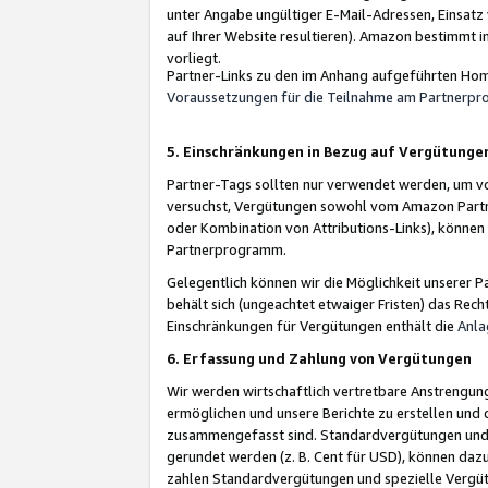
unter Angabe ungültiger E-Mail-Adressen, Einsatz
auf Ihrer Website resultieren). Amazon bestimmt i
vorliegt.
Partner-Links zu den im Anhang aufgeführten Hom
Voraussetzungen für die Teilnahme am Partnerp
5. Einschränkungen in Bezug auf Vergütunge
Partner-Tags sollten nur verwendet werden, um von 
versuchst, Vergütungen sowohl vom Amazon Partn
oder Kombination von Attributions-Links), könne
Partnerprogramm.
Gelegentlich können wir die Möglichkeit unsere
behält sich (ungeachtet etwaiger Fristen) das Rec
Einschränkungen für Vergütungen enthält die
Anla
6. Erfassung und Zahlung von Vergütungen
Wir werden wirtschaftlich vertretbare Anstrengu
ermöglichen und unsere Berichte zu erstellen und 
zusammengefasst sind. Standardvergütungen und s
gerundet werden (z. B. Cent für USD), können dazu
zahlen Standardvergütungen und spezielle Vergüt