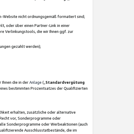
azon-Website nicht ordnungsgemäß formatiert sind;
, oder über einen Partner-Link in einer
e Verlinkungstools, die wir Ihnen ggf. zur
ütungen gezahlt werden);
 Ihnen die in der
Anlage
(„
Standardvergütung
ines bestimmten Prozentsatzes der Qualifizierten
eit erhalten, zusätzliche oder alternative
as Recht vor, Sonderprogramme oder
für alle Sonderprogramme oder Werbeaktionen (auch
lifizierende Ausschlusstatbestände, die im