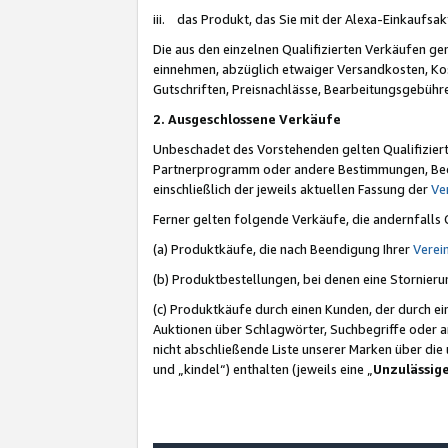
iii. das Produkt, das Sie mit der Alexa-Einkaufsa
Die aus den einzelnen Qualifizierten Verkäufen gen
einnehmen, abzüglich etwaiger Versandkosten, Ko
Gutschriften, Preisnachlässe, Bearbeitungsgebühr
2. Ausgeschlossene Verkäufe
Unbeschadet des Vorstehenden gelten Qualifiziert
Partnerprogramm oder andere Bestimmungen, Beding
einschließlich der jeweils aktuellen Fassung der
Ve
Ferner gelten folgende Verkäufe, die andernfalls
(a) Produktkäufe, die nach Beendigung Ihrer
Verei
(b) Produktbestellungen, bei denen eine Stornier
(c) Produktkäufe durch einen Kunden, der durch e
Auktionen über Schlagwörter, Suchbegriffe oder a
nicht abschließende Liste unserer Marken über di
und „kindel“) enthalten (jeweils eine „
Unzulässig