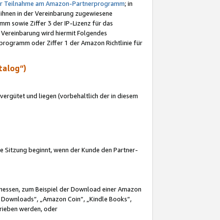
ur Teilnahme am Amazon-Partnerprogramm
; in
 ihnen in der Vereinbarung zugewiesene
m sowie Ziffer 3 der IP-Lizenz für das
 Vereinbarung wird hiermit Folgendes
programm oder Ziffer 1 der Amazon Richtlinie für
talog“)
ergütet und liegen (vorbehaltlich der in diesem
i die Sitzung beginnt, wenn der Kunde den Partner-
Ermessen, zum Beispiel der Download einer Amazon
 Downloads“, „Amazon Coin“, „Kindle Books“,
trieben werden, oder