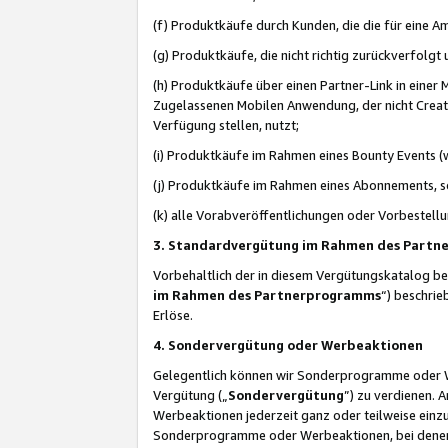
(f) Produktkäufe durch Kunden, die die für eine
(g) Produktkäufe, die nicht richtig zurückverfolg
(h) Produktkäufe über einen Partner-Link in einer
Zugelassenen Mobilen Anwendung, der nicht Creator
Verfügung stellen, nutzt;
(i) Produktkäufe im Rahmen eines Bounty Events (w
(j) Produktkäufe im Rahmen eines Abonnements, so
(k) alle Vorabveröffentlichungen oder Vorbestellu
3. Standardvergütung im Rahmen des Part
Vorbehaltlich der in diesem Vergütungskatalog b
im Rahmen des Partnerprogramms
“) beschri
Erlöse.
4. Sondervergütung oder Werbeaktionen
Gelegentlich können wir Sonderprogramme oder Wer
Vergütung („
Sondervergütung
”) zu verdienen. 
Werbeaktionen jederzeit ganz oder teilweise einz
Sonderprogramme oder Werbeaktionen, bei denen e