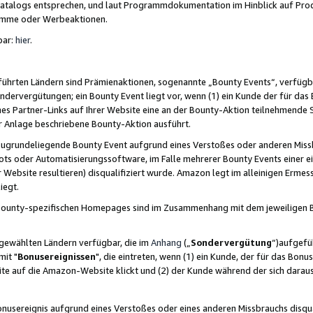
skatalogs entsprechen, und laut Programmdokumentation im Hinblick auf Pr
amme oder Werbeaktionen.
bar:
hier
.
führten Ländern sind Prämienaktionen, sogenannte „Bounty Events“, verfügb
Sondervergütungen; ein Bounty Event liegt vor, wenn (1) ein Kunde der für da
nes Partner-Links auf Ihrer Website eine an der Bounty-Aktion teilnehmende 
er Anlage beschriebene Bounty-Aktion ausführt.
ugrundeliegende Bounty Event aufgrund eines Verstoßes oder anderen Miss
ots oder Automatisierungssoftware, im Falle mehrerer Bounty Events einer e
r Website resultieren) disqualifiziert wurde. Amazon legt im alleinigen Ermess
iegt.
n Bounty-spezifischen Homepages sind im Zusammenhang mit dem jeweiligen
sgewählten Ländern verfügbar, die im
Anhang
(„
Sondervergütung
“)aufgefüh
it "
Bonusereignissen
", die eintreten, wenn (1) ein Kunde, der für das Bon
bsite auf die Amazon-Website klickt und (2) der Kunde während der sich dar
usereignis aufgrund eines Verstoßes oder eines anderen Missbrauchs disqua