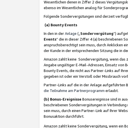
Wesentlichen denen in Ziffer 2 dieses Vergütung
ebenso im Wesentlichen analog für Sonderprogr
Folgende Sondervergütungen sind derzeit verfüg
(a) Bounty Events
In den in der
Anlage
(„
Sondervergütung
“) aufge
Events
“ die in dieser Ziffer 4 (a) beschriebenen 
anspruchsberechtigt sein muss, durch Anklicken ei
der Kunde in der entsprechenden Sitzung die in d
Amazon zahlt keine Sondervergütung, wenn das z
Angabe ungültiger E-Mail-Adressen, Einsatz von B
Bounty Events, die nicht aus Partner-Links auf Ihre
gegeben ist oder ein Verstoß oder Missbrauch vorl
Partner-Links auf die in der Anlage aufgeführte
die Teilnahme am Partnerprogramm
erlaubt.
(b) Bonus-Ereignisse
Bonusereignisse sind in au
beschriebenen Sondervergütungen in Verbindung m
sein muss, durch einen Partner-Link auf Ihrer We
Bonusaktion durchführt.
Amazon zahlt keine Sondervergütung, wenn ein Bon