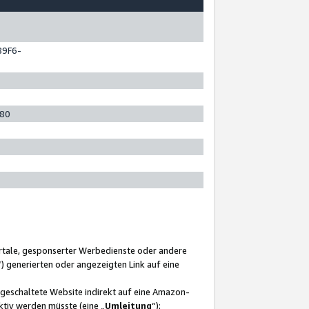
89F6-
280
ortale, gesponserter Werbedienste oder andere
“) generierten oder angezeigten Link auf eine
ngeschaltete Website indirekt auf eine Amazon-
ktiv werden müsste (eine „
Umleitung
“);