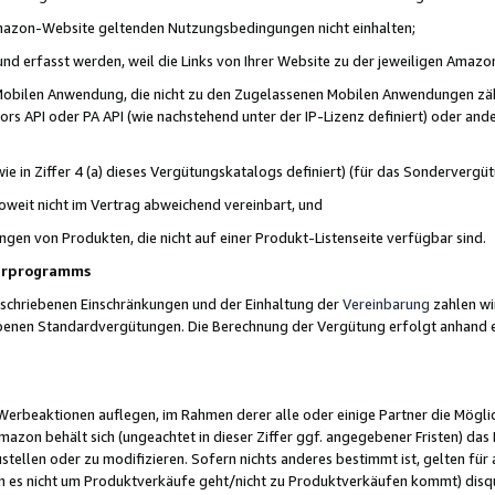
 Amazon-Website geltenden Nutzungsbedingungen nicht einhalten;
t und erfasst werden, weil die Links von Ihrer Website zu der jeweiligen Am
 Mobilen Anwendung, die nicht zu den Zugelassenen Mobilen Anwendungen zählt
s API oder PA API (wie nachstehend unter der IP-Lizenz definiert) oder ander
ie in Ziffer 4 (a) dieses Vergütungskatalogs definiert) (für das Sonderverg
weit nicht im Vertrag abweichend vereinbart, und
ngen von Produkten, die nicht auf einer Produkt-Listenseite verfügbar sind.
nerprogramms
eschriebenen Einschränkungen und der Einhaltung der
Vereinbarung
zahlen wir
ebenen Standardvergütungen. Die Berechnung der Vergütung erfolgt anhand e
beaktionen auflegen, im Rahmen derer alle oder einige Partner die Möglichk
Amazon behält sich (ungeachtet in dieser Ziffer ggf. angegebener Fristen) d
ustellen oder zu modifizieren. Sofern nichts anderes bestimmt ist, gelten 
s nicht um Produktverkäufe geht/nicht zu Produktverkäufen kommt) disqua