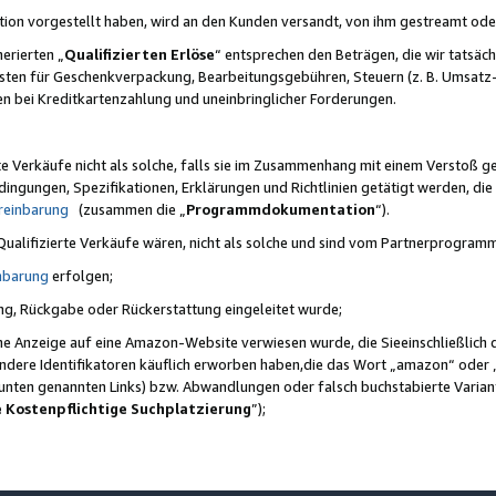
ktion vorgestellt haben, wird an den Kunden versandt, von ihm gestreamt od
erierten „
Qualifizierten Erlöse
“ entsprechen den Beträgen, die wir tatsäch
sten für Geschenkverpackung, Bearbeitungsgebühren, Steuern (z. B. Umsatz-
en bei Kreditkartenzahlung und uneinbringlicher Forderungen.
e Verkäufe nicht als solche, falls sie im Zusammenhang mit einem Verstoß 
ungen, Spezifikationen, Erklärungen und Richtlinien getätigt werden, die 
reinbarung
(zusammen die „
Programmdokumentation
“).
 Qualifizierte Verkäufe wären, nicht als solche und sind vom Partnerprogra
nbarung
erfolgen;
ung, Rückgabe oder Rückerstattung eingeleitet wurde;
ine Anzeige auf eine Amazon-Website verwiesen wurde, die Sieeinschließlich
ndere Identifikatoren käuflich erworben haben,die das Wort „amazon“ oder 
e unten genannten Links) bzw. Abwandlungen oder falsch buchstabierte Varia
e Kostenpflichtige Suchplatzierung
”);