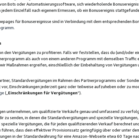
 von Bots oder Automatisierungssoftware, sich wiederholende Bonusereignisse
n jedem Einzelfall nach eigenem Ermessen, ob ein Bonusereignis stattgefund
epages für Bonusereignisse sind in Verbindung mit dem entsprechenden Bonu
rogramm
.
n
den Vergütungen zu profitieren. Falls wir feststellen, dass du (und/oder ein
erprogramm als auch von einem anderen Programm mit demselben Traffic ei
n wir Maßnahmen ergreifen, einschließlich der Einbehaltung von Vergütunge
r Partner, Standardvergütungen im Rahmen des Partnerprogramms oder Sonde
ht vor, Einschränkungen jederzeit ganz oder teilweise aufzuheben oder zu mod
ge
(„
Einschränkungen für Vergütungen
“).
ngen unternehmen, um qualifizierte Verkäufe genau und umfassend zu verfol
dir zu senden, in denen die Standardvergütungen und spezielle Vergütungen, 
pezielle Vergütungen, die für jeden qualifizierenden Verkauf berechnet un
 führen, dass dein effektiver Provisionssatz geringfügig über oder unter dem
ungen in der Standardwährung für eine Amazon-Webseite etwa 60 Tage nach