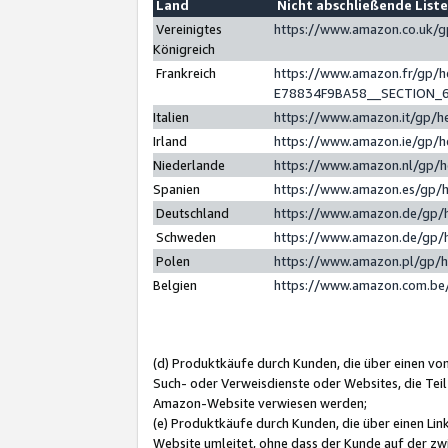
Land
Nicht abschließende List
Vereinigtes
https://www.amazon.co.uk/
Königreich
Frankreich
https://www.amazon.fr/gp/
E78834F9BA58__SECTION_
Italien
https://www.amazon.it/gp/h
Irland
https://www.amazon.ie/gp/
Niederlande
https://www.amazon.nl/gp/
Spanien
https://www.amazon.es/gp/
Deutschland
https://www.amazon.de/gp/
Schweden
https://www.amazon.de/gp/
Polen
https://www.amazon.pl/gp/
Belgien
https://www.amazon.com.be
(d) Produktkäufe durch Kunden, die über einen vo
Such- oder Verweisdienste oder Websites, die Teil
Amazon-Website verwiesen werden;
(e) Produktkäufe durch Kunden, die über einen Li
Website umleitet, ohne dass der Kunde auf der zw