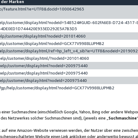
e der Marken
gp/feature.html?ie=UTF8&docId=1000642963
help/customer/display.html?nodeId=548524#GUID-602FA6E8-D724-4317-
64DE0ED1D744420E933ED292E5A7B3D3
elp/customer/display.html?nodeId=201014060
help/customer/display.html?nodeId=GCX77V9988LUPMB2
help/customer/display.html/ref=hp_left_v4_sib?ie=UTF8&nodeId=201909
help/customer/display.html/?nodeId=201014060
help/customer/display.html?nodeId=200975440
help/customer/display.html?nodeId=200975440
help/customer/display.html?nodeId=200975440
/gp/help/customer/display.html?nodeId=GCX77V9988LUPMB2
n einer Suchmaschine (einschließlich Google, Yahoo, Bing oder andere Webp
 des Netzwerkes solcher Suchmaschinen sind), (jeweils eine „
Suchmaschine
nk auf eine Amazon-Website verwiesen werden, der Nutzer über eine zwische
ischengeschalteten Website einen Link anklicken oder anderweitig bewusst a