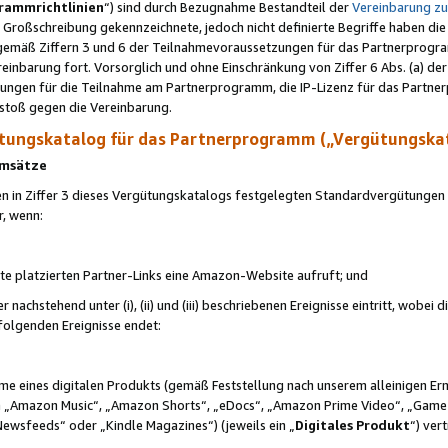
rammrichtlinien
“) sind durch Bezugnahme Bestandteil der
Vereinbarung z
Großschreibung gekennzeichnete, jedoch nicht definierte Begriffe haben die
 gemäß Ziffern 3 und 6 der Teilnahmevoraussetzungen für das Partnerprogram
nbarung fort. Vorsorglich und ohne Einschränkung von Ziffer 6 Abs. (a) der
ungen für die Teilnahme am Partnerprogramm, die IP-Lizenz für das Partner
rstoß gegen die Vereinbarung.
ungskatalog für das Partnerprogramm („Vergütungska
 Umsätze
n in Ziffer 3 dieses Vergütungskatalogs festgelegten Standardvergütungen v
r, wenn:
ite platzierten Partner-Links eine Amazon-Website aufruft; und
r nachstehend unter (i), (ii) und (iii) beschriebenen Ereignisse eintritt, wobe
 folgenden Ereignisse endet:
hme eines digitalen Produkts (gemäß Feststellung nach unserem alleinigen 
 „Amazon Music“, „Amazon Shorts“, „eDocs“, „Amazon Prime Video“, „Game
Newsfeeds“ oder „Kindle Magazines“) (jeweils ein „
Digitales Produkt
“) ver