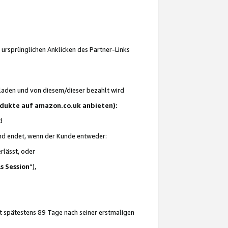
 ursprünglichen Anklicken des Partner-Links
laden und von diesem/dieser bezahlt wird
rodukte auf amazon.co.uk anbieten):
d
 und endet, wenn der Kunde entweder:
erlässt, oder
ls Session
“),
t spätestens 89 Tage nach seiner erstmaligen