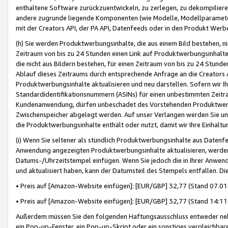
enthaltene Software zurückzuentwickeln, zu zerlegen, zu dekompilier
andere zugrunde liegende Komponenten (wie Modelle, Modellparameter
mit der Creators API, der PA API, Datenfeeds oder in den Produkt Werb
(h) Sie werden Produktwerbungsinhalte, die aus einem Bild bestehen, ni
Zeitraum von bis zu 24 Stunden einen Link auf Produktwerbungsinhalte
die nicht aus Bildern bestehen, für einen Zeitraum von bis zu 24 Stund
Ablauf dieses Zeitraums durch entsprechende Anfrage an die Creators 
Produktwerbungsinhalte aktualisieren und neu darstellen. Sofern wir Ih
Standardidentifikationsnummern (ASINs) für einen unbestimmten Zeitra
Kundenanwendung, dürfen unbeschadet des Vorstehenden Produktwerbu
Zwischenspeicher abgelegt werden. Auf unser Verlangen werden Sie un
die Produktwerbungsinhalte enthält oder nutzt, damit wir Ihre Einhalt
(i) Wenn Sie seltener als stündlich Produktwerbungsinhalte aus Datenfe
Anwendung angezeigten Produktwerbungsinhalte aktualisieren, werden 
Datums-/Uhrzeitstempel einfügen. Wenn Sie jedoch die in Ihrer Anwe
und aktualisiert haben, kann der Datumsteil des Stempels entfallen. Dies
• Preis auf [Amazon-Website einfügen]: [EUR/GBP] 32,77 (Stand 07.01.
• Preis auf [Amazon-Website einfügen]: [EUR/GBP] 32,77 (Stand 14:11 
Außerdem müssen Sie den folgenden Haftungsausschluss entweder neb
ein Pop-up-Fenster, ein Pop-up-Skript oder ein sonstiges vergleichba