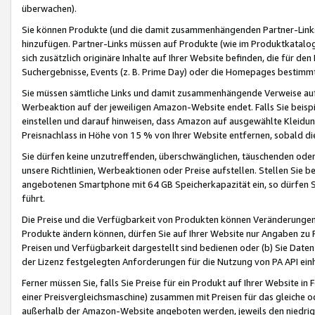
überwachen).
Sie können Produkte (und die damit zusammenhängenden Partner-Links)
hinzufügen. Partner-Links müssen auf Produkte (wie im Produktkatalog de
sich zusätzlich originäre Inhalte auf Ihrer Website befinden, die für 
Suchergebnisse, Events (z. B. Prime Day) oder die Homepages bestimmte
Sie müssen sämtliche Links und damit zusammenhängende Verweise auf z
Werbeaktion auf der jeweiligen Amazon-Website endet. Falls Sie beisp
einstellen und darauf hinweisen, dass Amazon auf ausgewählte Kleidun
Preisnachlass in Höhe von 15 % von Ihrer Website entfernen, sobald di
Sie dürfen keine unzutreffenden, überschwänglichen, täuschenden od
unsere Richtlinien, Werbeaktionen oder Preise aufstellen. Stellen Sie 
angebotenen Smartphone mit 64 GB Speicherkapazität ein, so dürfen S
führt.
Die Preise und die Verfügbarkeit von Produkten können Veränderungen 
Produkte ändern können, dürfen Sie auf Ihrer Website nur Angaben zu P
Preisen und Verfügbarkeit dargestellt sind bedienen oder (b) Sie Daten
der Lizenz festgelegten Anforderungen für die Nutzung von PA API einh
Ferner müssen Sie, falls Sie Preise für ein Produkt auf Ihrer Website in 
einer Preisvergleichsmaschine) zusammen mit Preisen für das gleiche o
außerhalb der Amazon-Website angeboten werden, jeweils den niedrigst