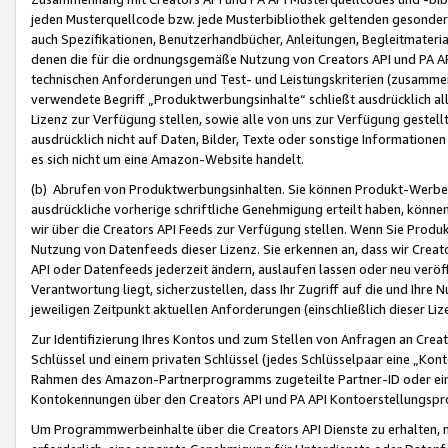
jeden Musterquellcode bzw. jede Musterbibliothek geltenden gesonder
auch Spezifikationen, Benutzerhandbücher, Anleitungen, Begleitmaterial
denen die für die ordnungsgemäße Nutzung von Creators API und PA A
technischen Anforderungen und Test- und Leistungskriterien (zusammen
verwendete Begriff „Produktwerbungsinhalte“ schließt ausdrücklich al
Lizenz zur Verfügung stellen, sowie alle von uns zur Verfügung gestel
ausdrücklich nicht auf Daten, Bilder, Texte oder sonstige Informatione
es sich nicht um eine Amazon-Website handelt.
(b) Abrufen von Produktwerbungsinhalten. Sie können Produkt-Werbein
ausdrückliche vorherige schriftliche Genehmigung erteilt haben, könn
wir über die Creators API Feeds zur Verfügung stellen. Wenn Sie Produk
Nutzung von Datenfeeds dieser Lizenz. Sie erkennen an, dass wir Creat
API oder Datenfeeds jederzeit ändern, auslaufen lassen oder neu veröffe
Verantwortung liegt, sicherzustellen, dass Ihr Zugriff auf die und Ihr
jeweiligen Zeitpunkt aktuellen Anforderungen (einschließlich dieser Liz
Zur Identifizierung Ihres Kontos und zum Stellen von Anfragen an Crea
Schlüssel und einem privaten Schlüssel (jedes Schlüsselpaar eine „Kon
Rahmen des Amazon-Partnerprogramms zugeteilte Partner-ID oder ein
Kontokennungen über den Creators API und PA API Kontoerstellungspro
Um Programmwerbeinhalte über die Creators API Dienste zu erhalten, m