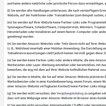
und keine andere natürliche oder juristische Person dazu ermächtigen, a
(l) Sie werden alle Handlungen unterlassen, die nach vernünftigem Erme
Website, auf der Funktionen oder Transaktionen (zum Beispiel suchen, s
(m) Sie werden auf Ihrer Website keine Partner-Links oder Programmin
Spionagesoftware, Schadsoftware, Computerviren, Würmern, Trojaner
Herunterladen oder Installieren auf einem Nutzer-Computer oder ande
genehmigt wurden.
(n) Sie werden Amazon-Websites oder Teile davon nicht auf Ihrer Websi
(z. B., WebView) innerhalb einer Mobilen Anwendung. Die Darstellung ein
Teilnahmevoraussetzungen stellt jedoch keinen Verstoß gegen diese Zif
(o) Sie werden keine Partner-Links oder andere Inhalte, die eine Am
Werbeseiten oder Layer-Werbung einstellen oder bereitstellen, mit Au
bewerben, die eng mit dem auf Ihrer Website befindlichen Material z
(p) Sie werden in Inhalte, die Sie auf einer Amazon-Website platzier
Werbediensten oder in einer Kundenbewertung, einem Forum, einem Wun
einer Amazon-Website verfügbaren Kontext) keine Partner-Links integr
(q) Sie werden nicht versuchen, den
Vergütungskatalog
zu umgehen oder
dass sich eine Webpage einer Amazon-Website im Browser eines Kunden 
(r) Sie werden nicht versuchen, Internetverkehr (Traffic) oder Vergü