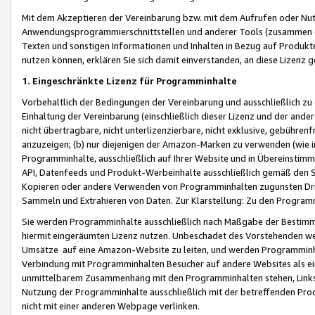
Mit dem Akzeptieren der Vereinbarung bzw. mit dem Aufrufen oder Nutz
Anwendungsprogrammierschnittstellen und anderer Tools (zusammen die
Texten und sonstigen Informationen und Inhalten in Bezug auf Produkte
nutzen können, erklären Sie sich damit einverstanden, an diese Lizenz 
1. Eingeschränkte Lizenz für Programminhalte
Vorbehaltlich der Bedingungen der Vereinbarung und ausschließlich z
Einhaltung der Vereinbarung (einschließlich dieser Lizenz und der ande
nicht übertragbare, nicht unterlizenzierbare, nicht exklusive, gebühren
anzuzeigen; (b) nur diejenigen der Amazon-Marken zu verwenden (wie in 
Programminhalte, ausschließlich auf Ihrer Website und in Übereinstimmu
API, Datenfeeds und Produkt-Werbeinhalte ausschließlich gemäß den Spe
Kopieren oder andere Verwenden von Programminhalten zugunsten Dri
Sammeln und Extrahieren von Daten. Zur Klarstellung: Zu den Program
Sie werden Programminhalte ausschließlich nach Maßgabe der Besti
hiermit eingeräumten Lizenz nutzen. Unbeschadet des Vorstehenden we
Umsätze auf eine Amazon-Website zu leiten, und werden Programminhal
Verbindung mit Programminhalten Besucher auf andere Websites als ein
unmittelbarem Zusammenhang mit den Programminhalten stehen, Links z
Nutzung der Programminhalte ausschließlich mit der betreffenden Pr
nicht mit einer anderen Webpage verlinken.