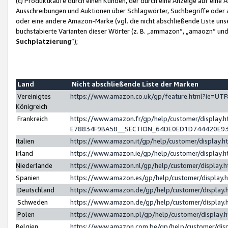
(c) Produktkäufe durch einen Kunden, der durch eine Anzeige auf eine 
Ausschreibungen und Auktionen über Schlagwörter, Suchbegriffe oder 
oder eine andere Amazon-Marke (vgl. die nicht abschließende Liste un
buchstabierte Varianten dieser Wörter (z. B. „ammazon“, „amaozn“ und „
Suchplatzierung
”);
Land
Nicht abschließende Liste der Marken
Vereinigtes
https://www.amazon.co.uk/gp/feature.html?ie=U
Königreich
Frankreich
https://www.amazon.fr/gp/help/customer/displa
E78834F9BA58__SECTION_64DE0ED1D744420E9
Italien
https://www.amazon.it/gp/help/customer/display
Irland
https://www.amazon.ie/gp/help/customer/displa
Niederlande
https://www.amazon.nl/gp/help/customer/display
Spanien
https://www.amazon.es/gp/help/customer/display
Deutschland
https://www.amazon.de/gp/help/customer/displa
Schweden
https://www.amazon.de/gp/help/customer/displa
Polen
https://www.amazon.pl/gp/help/customer/display
Belgien
https://www.amazon.com.be/gp/help/customer/d