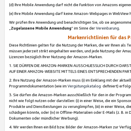
(d) Ihre Mobile Anwendung darf nicht die Funktion von Amazons eige
(e) Ihre Mobile Anwendung darf keine Amazon-Webpages in WebView 
Wir prüfen Ihre Anwendung und benachrichtigen Sie, ob sie angenomm
„
Zugelassene Mobile Anwendung
“ im Sinne der
Vereinbarung
.
Markenrichtlinien für das 
Diese Richtlinien gelten für die Nutzung der Marken, die wir Ihnen als 
müssen jederzeit strikt eingehalten werden, und jede Nutzung der Ama
Lizenzen bezüglich Ihrer Nutzung der Amazon-Marken.
1. SIE DÜRFEN DIE AMAZON-MARKEN AUSSCHLIESSLICH DURCH DARS
AUF EINER AMAZON-WEBSITE MITTELS EINES ENTSPRECHENDEN PART
2. Ihre Nutzung der Amazon-Marken muss (i) im Einklang mit der aktuells
Programmdokumentation (wie im
Vergütungskatalog
definiert) erfolg
3. Sie dürfen die Amazon-Marken ausschließlich für den in der Progr
nicht wie folgt nutzen oder darstellen: (i) in einer Weise, die ein Spo
Produkte und Dienstleistungen zu verunglimpfen, (iii) in einer Weise
schädigen könnte, oder (iv) in Offline-Materialien oder E-Mails (z. B.
Dokumenten oder mündlicher Werbung).
4. Wir werden Ihnen ein Bild bzw. Bilder der Amazon-Marken zur Verfüg