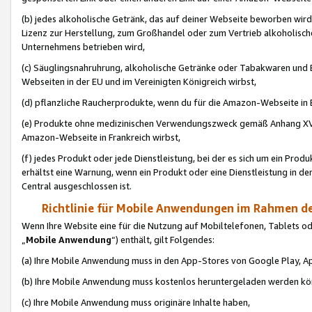
(b) jedes alkoholische Getränk, das auf deiner Webseite beworben wird
Lizenz zur Herstellung, zum Großhandel oder zum Vertrieb alkoholisch
Unternehmens betrieben wird,
(c) Säuglingsnahruhrung, alkoholische Getränke oder Tabakwaren und E
Webseiten in der EU und im Vereinigten Königreich wirbst,
(d) pflanzliche Raucherprodukte, wenn du für die Amazon-Webseite in B
(e) Produkte ohne medizinischen Verwendungszweck gemäß Anhang XVI 
Amazon-Webseite in Frankreich wirbst,
(f) jedes Produkt oder jede Dienstleistung, bei der es sich um ein Prod
erhältst eine Warnung, wenn ein Produkt oder eine Dienstleistung in de
Central ausgeschlossen ist.
Richtlinie für Mobile Anwendungen im Rahmen de
Wenn Ihre Website eine für die Nutzung auf Mobiltelefonen, Tablets 
„
Mobile Anwendung
“) enthält, gilt Folgendes:
(a) Ihre Mobile Anwendung muss in den App-Stores von Google Play, A
(b) Ihre Mobile Anwendung muss kostenlos heruntergeladen werden könn
(c) Ihre Mobile Anwendung muss originäre Inhalte haben,