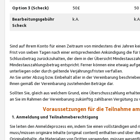
Option 3 (Scheck)
50£
50
Bearbeitungsgebühr
k.A.
k.A
Scheck
Sind auf Ihrem Konto für einen Zeitraum von mindestens drei Jahren kein
Frist von sieben Tagen nach einer entsprechenden Ankündigung die für
Schlussbetrag zurückzuhalten, der dem in der Übersicht Mindestausz
Mindestauszahlungsbetrag entspricht. Ferner können eine etwaig aufg
unterliegen oder durch geltende Verjährungsfristen verfallen.
An Sie unter Abzug bzw. Einbehalt aller in der Vereinbarung beschrieb
Ihnen gemäß der Vereinbarung zustehenden Beträge dar.
Sollten Sie, gleich aus welchem Grund, eine Überschusszahlung erhalte
an Sie im Rahmen der Vereinbarung zukünftig zahlbaren Vergütung zu 
Voraussetzungen für die Teilnahme a
1. Anmeldung und Teilnahmeberechtigung
Sie leiten den Anmeldeprozess ein, indem Sie einen vollständigen und 
muss/müssen originäre Inhalte (original content) enthalten und über d
Originalinhalte, die Materialien von Dritten verwenden, müssen wese