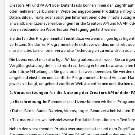
Creators API und PA API oder Datenfeeds können Ihnen den Zugriff auf D
oder mehreren verbundenen Websites angebotenen Produkte ermögliche
Daten, Bilder, Texte oder sonstigen Informationen oder Inhalte zuzugre
anwendbaren Lizenzvereinbarungen für die Creators API und PA API od
diesen verbundenen Websites zur Verfügung gestellt werden.
Sie dürfen den Programminhalt nicht dazu verwenden, geistiges Eigent
verletzen. Sie dürfen Programminhalte nicht verwenden, um direkt ode
maschinelles Lernen oder verwandte Technologien zu entwickeln oder zu
Die Lizenz endet mit sofortiger Wirkung automatisch, wenn Sie zu irg
Vergütungskatalog definiert) nicht rechtzeitig erfüllen bzw. ansonsten
schriftliche Mitteilung an Sie ganz oder teilweise beenden. Sie werden
umgehend einstellen und sämtliche Programminhalte und Amazon-Marke
jeweils verlangt, umgehend von Ihrer Website entfernen und löschen od
2. Voraussetzungen für die Nutzung der Creators API und der P
(a)
Beschreibung
. Im Rahmen dieser Lizenz können wir Ihnen Programmi
• Daten, Bilder, Audio-Dateien, Videos, Logos, Benutzerschnittstellen-
• Textmaterialien, wie beispielsweise Produktinformationen in Textfor
Neben den vorstehenden Produktwerbungsinhalten und dem Zugriff auf 
Zusammenhang mit Creators API und PA API Musterquellcodes und -bibli