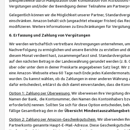
(beispielsweise durch Manipulation oder Kombination von Attributions-
Vergütungen und/oder der Beendigung deiner Teilnahme am Partnerp
Gelegentlich können wir die Möglichkeit unserer Partner, Standardv
einschränken. Amazon behält sich (ungeachtet etwaiger Fristen) das Re
modifizieren. Weitere Informationen zu Einschränkungen für Vergütung
6. Erfassung und Zahlung von Vergütungen
Wir werden wirtschaftlich vertretbare Anstrengungen unternehmen, um 
Nachverfolgung zu ermöglichen und unsere Berichte zu erstellen und di
diesem Monat verdient hast, zusammengefasst sind. Standardvergütung
auf den nächsten Betrag in der Landeswährung gerundet werden (z. B. C
über oder unter dem in deiner Preiskarte angegebenen Satz liegt. Wir
eine Amazon-Webseite etwa 60 Tage nach Ende jedes Kalendermonats, i
wurden. Du kannst wählen, ob du Zahlungen in einer anderen Währung
dafür entscheidest, erklärst du dich damit einverstanden, dass die K
Option 1: Zahlung per Überweisung.
Wir überweisen Ihre Vergütung dir
Namen der Bank, die Kontonummer, den Namen des Kontoinhabers bzw. a
erforderlich) nennen. Sollten Sie sich für diese Option entscheiden, be
fällige Gesamtbetrag den in der
Übersicht Mindestauszahlungsbet
Option 2: Zahlung per Amazon-Geschenkgutschein.
Wir übersenden Ihne
Partnerkonto genannte Haupt-E-Mail-Adresse. Diese Geschenkgutschei