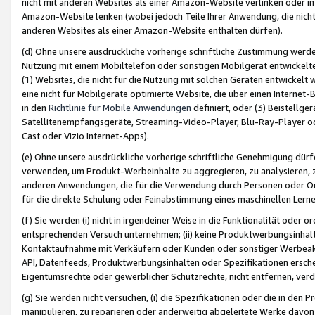
nicht mit anderen Websites als einer Amazon-Website verlinken oder i
Amazon-Website lenken (wobei jedoch Teile Ihrer Anwendung, die nich
anderen Websites als einer Amazon-Website enthalten dürfen).
(d) Ohne unsere ausdrückliche vorherige schriftliche Zustimmung werd
Nutzung mit einem Mobiltelefon oder sonstigen Mobilgerät entwickelt
(1) Websites, die nicht für die Nutzung mit solchen Geräten entwickelt
eine nicht für Mobilgeräte optimierte Website, die über einen Interne
in den
Richtlinie für Mobile Anwendungen
definiert, oder (3) Beistellge
Satellitenempfangsgeräte, Streaming-Video-Player, Blu-Ray-Player ode
Cast oder Vizio Internet-Apps).
(e) Ohne unsere ausdrückliche vorherige schriftliche Genehmigung dürfe
verwenden, um Produkt-Werbeinhalte zu aggregieren, zu analysieren, 
anderen Anwendungen, die für die Verwendung durch Personen oder Or
für die direkte Schulung oder Feinabstimmung eines maschinellen Lern
(f) Sie werden (i) nicht in irgendeiner Weise in die Funktionalität ode
entsprechenden Versuch unternehmen; (ii) keine Produktwerbungsinha
Kontaktaufnahme mit Verkäufern oder Kunden oder sonstiger Werbeaktiv
API, Datenfeeds, Produktwerbungsinhalten oder Spezifikationen erschei
Eigentumsrechte oder gewerblicher Schutzrechte, nicht entfernen, verd
(g) Sie werden nicht versuchen, (i) die Spezifikationen oder die in de
manipulieren, zu reparieren oder anderweitig abgeleitete Werke davon z