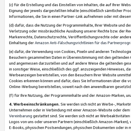
(c) für die Erstellung und das Einstellen von Inhalten, die auf Ihrer We
Eignung der jeweils dargestellten Inhalte (einschließlich sämtlicher 
Informationen, die Sie in einen Partner-Link aufnehmen oder mit diese
(d) dafür, dass die Nutzung der Programminhalte, Ihrer Website und des 
Verletzung oder missbräuchliche Ausübung unserer Rechte bzw. der Recht
Markenrechte, Datenschutzrechte, Veröffentlichungsrechte oder anderer
Einhaltung der
Amazon Anti-Fälschungsrichtlinien für das Partnerpro
(e) dafür, die Verwendung von Cookies, Pixeln und anderen Technologien
Besuchern gesammelten Daten in Übereinstimmung mit den geltenden Ge
und angemessen darzustellen und auf andere Weise die geltenden geset
in sonstiger Weise, einschließlich des ggf. anzuzeigenden Hinweises, d
Werbeanzeigen bereitstellen, von den Besuchern Ihrer Website unmitte
Cookies erkennen können und dafür, dass Sie Informationen über die v
Online-Werbung bereitstellen, soweit nach den anwendbaren gesetzlic
(f) für Ihre Nutzung, der Programminhalte und der Amazon-Marken, u
4. Werbeeinschränkungen.
Sie werden sich nicht an Werbe-, Market
Unternehmen oder in Verbindung mit einer Amazon-Website oder dem Pa
Vereinbarung
gestattet sind. Sie werden sich nicht an Werbeaktivitäten
Logos von uns oder unseren Partnern (einschließlich Amazon-Marken), 
E-Books, physischen Postsendungen, physischen Dokumenten oder in 