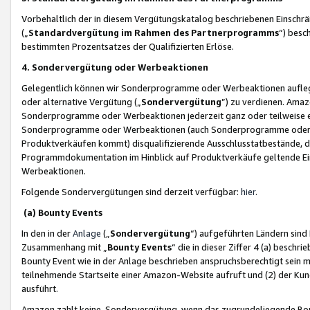
Vorbehaltlich der in diesem Vergütungskatalog beschriebenen Einschr
(„
Standardvergütung im Rahmen des Partnerprogramms
“) besc
bestimmten Prozentsatzes der Qualifizierten Erlöse.
4. Sondervergütung oder Werbeaktionen
Gelegentlich können wir Sonderprogramme oder Werbeaktionen auflegen,
oder alternative Vergütung („
Sondervergütung
”) zu verdienen. Amazo
Sonderprogramme oder Werbeaktionen jederzeit ganz oder teilweise einz
Sonderprogramme oder Werbeaktionen (auch Sonderprogramme oder We
Produktverkäufen kommt) disqualifizierende Ausschlusstatbestände, di
Programmdokumentation im Hinblick auf Produktverkäufe geltende E
Werbeaktionen.
Folgende Sondervergütungen sind derzeit verfügbar:
hier
.
(a) Bounty Events
In den in der
Anlage
(„
Sondervergütung
“) aufgeführten Ländern sind
Zusammenhang mit „
Bounty Events
“ die in dieser Ziffer 4 (a) besch
Bounty Event wie in der Anlage beschrieben anspruchsberechtigt sein mu
teilnehmende Startseite einer Amazon-Website aufruft und (2) der Kun
ausführt.
Amazon zahlt keine Sondervergütung, wenn das zugrundeliegende Boun