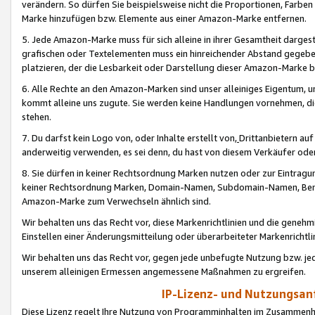
verändern. So dürfen Sie beispielsweise nicht die Proportionen, Farb
Marke hinzufügen bzw. Elemente aus einer Amazon-Marke entfernen.
5. Jede Amazon-Marke muss für sich alleine in ihrer Gesamtheit darge
grafischen oder Textelementen muss ein hinreichender Abstand gegebe
platzieren, der die Lesbarkeit oder Darstellung dieser Amazon-Marke b
6. Alle Rechte an den Amazon-Marken sind unser alleiniges Eigentum, 
kommt alleine uns zugute. Sie werden keine Handlungen vornehmen, 
stehen.
7. Du darfst kein Logo von, oder Inhalte erstellt von,
Drittanbietern au
anderweitig verwenden, es sei denn, du hast von diesem Verkäufer oder
8. Sie dürfen in keiner Rechtsordnung Marken nutzen oder zur Eintragu
keiner Rechtsordnung Marken, Domain-Namen, Subdomain-Namen, Benu
Amazon-Marke zum Verwechseln ähnlich sind.
Wir behalten uns das Recht vor, diese Markenrichtlinien und die gene
Einstellen einer Änderungsmitteilung oder überarbeiteter Markenricht
Wir behalten uns das Recht vor, gegen jede unbefugte Nutzung bzw. jede 
unserem alleinigen Ermessen angemessene Maßnahmen zu ergreifen.
IP-Lizenz- und Nutzungsan
Diese Lizenz regelt Ihre Nutzung von Programminhalten im Zusammen