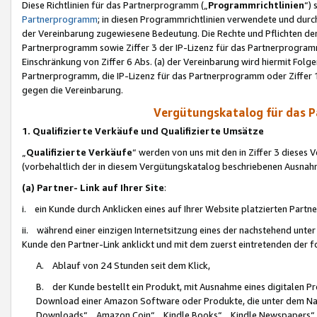
Diese Richtlinien für das Partnerprogramm („
Programmrichtlinien
“)
Partnerprogramm
; in diesen Programmrichtlinien verwendete und durch
der Vereinbarung zugewiesene Bedeutung. Die Rechte und Pflichten de
Partnerprogramm sowie Ziffer 3 der IP-Lizenz für das Partnerprogram
Einschränkung von Ziffer 6 Abs. (a) der Vereinbarung wird hiermit Fol
Partnerprogramm, die IP-Lizenz für das Partnerprogramm oder Ziffer 1
gegen die Vereinbarung.
Vergütungskatalog für das 
1. Qualifizierte Verkäufe und Qualifizierte Umsätze
„
Qualifizierte Verkäufe
“ werden von uns mit den in Ziffer 3 diese
(vorbehaltlich der in diesem Vergütungskatalog beschriebenen Ausnah
(a) Partner- Link auf Ihrer Site
:
i. ein Kunde durch Anklicken eines auf Ihrer Website platzierten Part
ii. während einer einzigen Internetsitzung eines der nachstehend unter (i)
Kunde den Partner-Link anklickt und mit dem zuerst eintretenden der f
A. Ablauf von 24 Stunden seit dem Klick,
B. der Kunde bestellt ein Produkt, mit Ausnahme eines digitalen P
Download einer Amazon Software oder Produkte, die unter dem N
Downloads“, „Amazon Coin“, „Kindle Books“, „Kindle Newspapers“, „