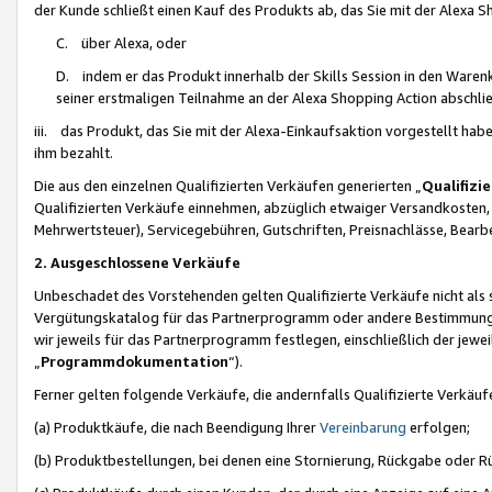
der Kunde schließt einen Kauf des Produkts ab, das Sie mit der Alexa 
C. über Alexa, oder
D. indem er das Produkt innerhalb der Skills Session in den Waren
seiner erstmaligen Teilnahme an der Alexa Shopping Action abschlie
iii. das Produkt, das Sie mit der Alexa-Einkaufsaktion vorgestellt ha
ihm bezahlt.
Die aus den einzelnen Qualifizierten Verkäufen generierten „
Qualifizi
Qualifizierten Verkäufe einnehmen, abzüglich etwaiger Versandkosten
Mehrwertsteuer), Servicegebühren, Gutschriften, Preisnachlässe, Bear
2. Ausgeschlossene Verkäufe
Unbeschadet des Vorstehenden gelten Qualifizierte Verkäufe nicht als
Vergütungskatalog für das Partnerprogramm oder andere Bestimmungen,
wir jeweils für das Partnerprogramm festlegen, einschließlich der jewe
„
Programmdokumentation
“).
Ferner gelten folgende Verkäufe, die andernfalls Qualifizierte Verkä
(a) Produktkäufe, die nach Beendigung Ihrer
Vereinbarung
erfolgen;
(b) Produktbestellungen, bei denen eine Stornierung, Rückgabe oder R