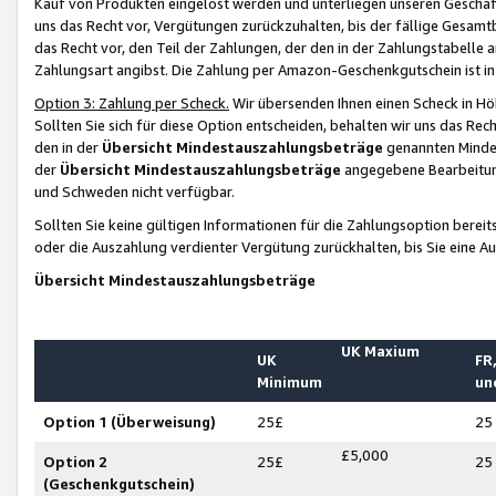
Kauf von Produkten eingelöst werden und unterliegen unseren Geschäf
uns das Recht vor, Vergütungen zurückzuhalten, bis der fällige Gesamt
das Recht vor, den Teil der Zahlungen, der den in der Zahlungstabelle 
Zahlungsart angibst. Die Zahlung per Amazon-Geschenkgutschein ist in
Option 3: Zahlung per Scheck.
Wir übersenden Ihnen einen Scheck in Höh
Sollten Sie sich für diese Option entscheiden, behalten wir uns das Rec
den in der
Übersicht Mindestauszahlungsbeträge
genannten Mindest
der
Übersicht Mindestauszahlungsbeträge
angegebene Bearbeitung
und Schweden nicht verfügbar.
Sollten Sie keine gültigen Informationen für die Zahlungsoption bereit
oder die Auszahlung verdienter Vergütung zurückhalten, bis Sie eine A
Übersicht Mindestauszahlungsbeträge
UK Maxium
UK
FR,
Minimum
un
Option 1 (Überweisung)
25£
25
£5,000
Option 2
25£
25
(Geschenkgutschein)