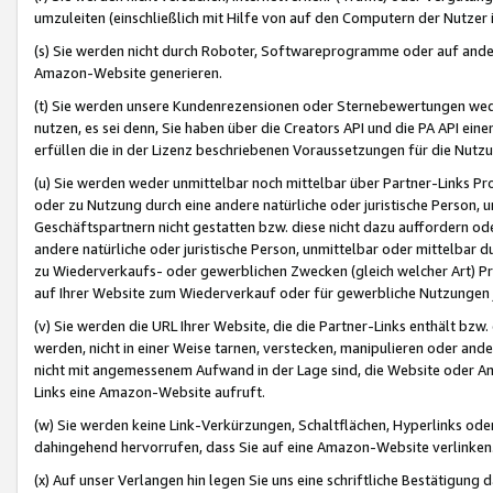
umzuleiten (einschließlich mit Hilfe von auf den Computern der Nutzer i
(s) Sie werden nicht durch Roboter, Softwareprogramme oder auf andere
Amazon-Website generieren.
(t) Sie werden unsere Kundenrezensionen oder Sternebewertungen wed
nutzen, es sei denn, Sie haben über die Creators API und die PA API e
erfüllen die in der Lizenz beschriebenen Voraussetzungen für die Nutzu
(u) Sie werden weder unmittelbar noch mittelbar über Partner-Links P
oder zu Nutzung durch eine andere natürliche oder juristische Person,
Geschäftspartnern nicht gestatten bzw. diese nicht dazu auffordern od
andere natürliche oder juristische Person, unmittelbar oder mittelbar
zu Wiederverkaufs- oder gewerblichen Zwecken (gleich welcher Art) 
auf Ihrer Website zum Wiederverkauf oder für gewerbliche Nutzungen 
(v) Sie werden die URL Ihrer Website, die die Partner-Links enthält b
werden, nicht in einer Weise tarnen, verstecken, manipulieren oder and
nicht mit angemessenem Aufwand in der Lage sind, die Website oder A
Links eine Amazon-Website aufruft.
(w) Sie werden keine Link-Verkürzungen, Schaltflächen, Hyperlinks ode
dahingehend hervorrufen, dass Sie auf eine Amazon-Website verlinken
(x) Auf unser Verlangen hin legen Sie uns eine schriftliche Bestätigung