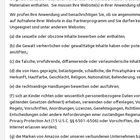
Materialien enthalten. Sie müssen Ihre Website(s) in Ihrer Anwendung ide
Wir prüfen Ihre Anwendung und benachrichtigen Sie, ob sie angenommen
auf Aufnahme Ihrer Website in das Partnerprogramm und Sie dürfen kei
Ungeeignet sind unter anderem Websites:
(a) die sexuelle oder obszöne Inhalte bewerben oder enthalten;
(b) die Gewalt verherrlichen oder gewalttätige Inhalte haben oder pot
anstiften,;
(c) die falsche, irreführende, diffamierende oder verleumderische Inha
(d) die von Hass geprägte, belästigende, schädliche, die Privatsphäre v
Herkunft, Hautfarbe, Geschlecht, Religion, Nationalität, Behinderung, 
(e) die rechtswidrige Handlungen bewerben oder ausführen;
(f) sich an Kinder richten oder wissentlich personenbezogene Daten vo
geltenden Gesetzen definiert) erheben, verwenden oder offenlegen, Vo
Regeln, Vorschriften, Anordnungen, Lizenzen, Genehmigungen, Richtlini
Entscheidungen oder andere Anforderungen einer zuständigen Regierung
Privacy Protection Act (15 U.S.C. §§ 6501-6506) oder Vorschriften, di
Internet erlassen wurden);
(g) die Marken von Amazon oder unseren verbundenen Unternehmen b