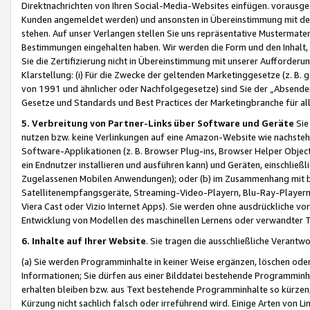
Direktnachrichten von Ihren Social-Media-Websites einfügen. vorausg
Kunden angemeldet werden) und ansonsten in Übereinstimmung mit der
stehen. Auf unser Verlangen stellen Sie uns repräsentative Mustermater
Bestimmungen eingehalten haben. Wir werden die Form und den Inhalt, di
Sie die Zertifizierung nicht in Übereinstimmung mit unserer Aufforderu
Klarstellung: (i) Für die Zwecke der geltenden Marketinggesetze (z. 
von 1991 und ähnlicher oder Nachfolgegesetze) sind Sie der „Absender“ j
Gesetze und Standards und Best Practices der Marketingbranche für 
5. Verbreitung von Partner-Links über Software und Geräte
Sie
nutzen bzw. keine Verlinkungen auf eine Amazon-Website wie nachsteh
Software-Applikationen (z. B. Browser Plug-ins, Browser Helper Objec
ein Endnutzer installieren und ausführen kann) und Geräten, einschlie
Zugelassenen Mobilen Anwendungen); oder (b) im Zusammenhang mit bzw.
Satellitenempfangsgeräte, Streaming-Video-Playern, Blu-Ray-Playern 
Viera Cast oder Vizio Internet Apps). Sie werden ohne ausdrückliche v
Entwicklung von Modellen des maschinellen Lernens oder verwandter 
6. Inhalte auf Ihrer Website
. Sie tragen die ausschließliche Verantwo
(a) Sie werden Programminhalte in keiner Weise ergänzen, löschen oder
Informationen; Sie dürfen aus einer Bilddatei bestehende Programminhal
erhalten bleiben bzw. aus Text bestehende Programminhalte so kürzen, 
Kürzung nicht sachlich falsch oder irreführend wird. Einige Arten von L