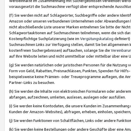
Werbeinhalte im Zusammenhang mit Suchergebnissen verwendet werden,
vorausgesetzt die Suchmaschine verfügt über entsprechende Ausschlu
(f) Sie werden nicht auf Schlagwörter, Suchbegriffe oder andere Ident
Amazon oder unseren verbundenen Unternehmen oder Abwandlungen bzw
nicht abschließende Liste unserer Marken entnehmen Sie bitte der Nich
Schlagwortauktionen auf Suchmaschinen teilnehmen, wenn die sich da
Kostenpflichtige Suchplatzierung (wie im
Vergütungskatalog
definiert
Suchmaschinen Links zur Verfügung stellen, damit Sie bei allgemeinen I
kostenfreien Suchergebnissen) auftauchen, solange Sie die
Vereinbaru
auf Ihre Website leiten und nicht unmittelbar oder mittelbar über eine
(g) Sie werden natürlichen oder juristischen Personen für die Nutzung 
Form von Geld, Rabatten, Preisnachlässen, Punkten, Spenden für Hilfs
beispielsweise keine Prämien- oder Treueprogramme auflegen, die Anrei
Partner-Links zu besuchen.
(h) Sie werden die Inhalte von elektronischen Formularen oder anderem M
abfangen, aufzeichnen, umleiten, auslesen, auslegen oder ausfüllen.
(i) Sie werden keine Kontodaten, die unsere Kunden im Zusammenhang 
Kunden der Amazon-Websites), abfragen, erheben, einholen, speichern,
(j) Sie werden Funktionen von Schaltflächen, Links oder andere Funkti
(k) Sie werden keine Bestellungen oder andere Geschäfte über eine Ama