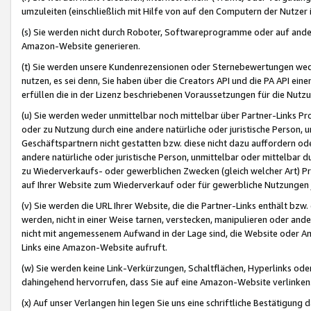
umzuleiten (einschließlich mit Hilfe von auf den Computern der Nutzer i
(s) Sie werden nicht durch Roboter, Softwareprogramme oder auf andere
Amazon-Website generieren.
(t) Sie werden unsere Kundenrezensionen oder Sternebewertungen wed
nutzen, es sei denn, Sie haben über die Creators API und die PA API e
erfüllen die in der Lizenz beschriebenen Voraussetzungen für die Nutzu
(u) Sie werden weder unmittelbar noch mittelbar über Partner-Links P
oder zu Nutzung durch eine andere natürliche oder juristische Person,
Geschäftspartnern nicht gestatten bzw. diese nicht dazu auffordern od
andere natürliche oder juristische Person, unmittelbar oder mittelbar
zu Wiederverkaufs- oder gewerblichen Zwecken (gleich welcher Art) 
auf Ihrer Website zum Wiederverkauf oder für gewerbliche Nutzungen 
(v) Sie werden die URL Ihrer Website, die die Partner-Links enthält b
werden, nicht in einer Weise tarnen, verstecken, manipulieren oder and
nicht mit angemessenem Aufwand in der Lage sind, die Website oder A
Links eine Amazon-Website aufruft.
(w) Sie werden keine Link-Verkürzungen, Schaltflächen, Hyperlinks ode
dahingehend hervorrufen, dass Sie auf eine Amazon-Website verlinken
(x) Auf unser Verlangen hin legen Sie uns eine schriftliche Bestätigung