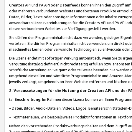
Creators API und PA API oder Datenfeeds können Ihnen den Zugriff auf D
oder mehreren verbundenen Websites angebotenen Produkte ermögliche
Daten, Bilder, Texte oder sonstigen Informationen oder Inhalte zuzugre
anwendbaren Lizenzvereinbarungen für die Creators API und PA API od
diesen verbundenen Websites zur Verfügung gestellt werden.
Sie dürfen den Programminhalt nicht dazu verwenden, geistiges Eigent
verletzen. Sie dürfen Programminhalte nicht verwenden, um direkt ode
maschinelles Lernen oder verwandte Technologien zu entwickeln oder zu
Die Lizenz endet mit sofortiger Wirkung automatisch, wenn Sie zu irg
Vergütungskatalog definiert) nicht rechtzeitig erfüllen bzw. ansonsten
schriftliche Mitteilung an Sie ganz oder teilweise beenden. Sie werden
umgehend einstellen und sämtliche Programminhalte und Amazon-Marke
jeweils verlangt, umgehend von Ihrer Website entfernen und löschen od
2. Voraussetzungen für die Nutzung der Creators API und der P
(a)
Beschreibung
. Im Rahmen dieser Lizenz können wir Ihnen Programmi
• Daten, Bilder, Audio-Dateien, Videos, Logos, Benutzerschnittstellen-
• Textmaterialien, wie beispielsweise Produktinformationen in Textfor
Neben den vorstehenden Produktwerbungsinhalten und dem Zugriff auf 
Zusammenhang mit Creators API und PA API Musterquellcodes und -bibli