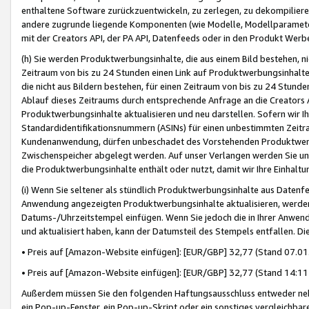
enthaltene Software zurückzuentwickeln, zu zerlegen, zu dekompilier
andere zugrunde liegende Komponenten (wie Modelle, Modellparameter
mit der Creators API, der PA API, Datenfeeds oder in den Produkt Werb
(h) Sie werden Produktwerbungsinhalte, die aus einem Bild bestehen, ni
Zeitraum von bis zu 24 Stunden einen Link auf Produktwerbungsinhalte
die nicht aus Bildern bestehen, für einen Zeitraum von bis zu 24 Stund
Ablauf dieses Zeitraums durch entsprechende Anfrage an die Creators 
Produktwerbungsinhalte aktualisieren und neu darstellen. Sofern wir Ih
Standardidentifikationsnummern (ASINs) für einen unbestimmten Zeitra
Kundenanwendung, dürfen unbeschadet des Vorstehenden Produktwerbu
Zwischenspeicher abgelegt werden. Auf unser Verlangen werden Sie un
die Produktwerbungsinhalte enthält oder nutzt, damit wir Ihre Einhalt
(i) Wenn Sie seltener als stündlich Produktwerbungsinhalte aus Datenfe
Anwendung angezeigten Produktwerbungsinhalte aktualisieren, werden 
Datums-/Uhrzeitstempel einfügen. Wenn Sie jedoch die in Ihrer Anwe
und aktualisiert haben, kann der Datumsteil des Stempels entfallen. Dies
• Preis auf [Amazon-Website einfügen]: [EUR/GBP] 32,77 (Stand 07.01.
• Preis auf [Amazon-Website einfügen]: [EUR/GBP] 32,77 (Stand 14:11 
Außerdem müssen Sie den folgenden Haftungsausschluss entweder neb
ein Pop-up-Fenster, ein Pop-up-Skript oder ein sonstiges vergleichba