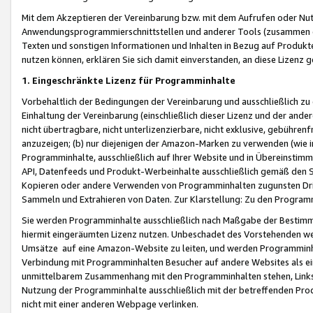
Mit dem Akzeptieren der Vereinbarung bzw. mit dem Aufrufen oder Nutz
Anwendungsprogrammierschnittstellen und anderer Tools (zusammen die
Texten und sonstigen Informationen und Inhalten in Bezug auf Produkte
nutzen können, erklären Sie sich damit einverstanden, an diese Lizenz 
1. Eingeschränkte Lizenz für Programminhalte
Vorbehaltlich der Bedingungen der Vereinbarung und ausschließlich z
Einhaltung der Vereinbarung (einschließlich dieser Lizenz und der ande
nicht übertragbare, nicht unterlizenzierbare, nicht exklusive, gebühren
anzuzeigen; (b) nur diejenigen der Amazon-Marken zu verwenden (wie in 
Programminhalte, ausschließlich auf Ihrer Website und in Übereinstimmu
API, Datenfeeds und Produkt-Werbeinhalte ausschließlich gemäß den Spe
Kopieren oder andere Verwenden von Programminhalten zugunsten Dri
Sammeln und Extrahieren von Daten. Zur Klarstellung: Zu den Program
Sie werden Programminhalte ausschließlich nach Maßgabe der Besti
hiermit eingeräumten Lizenz nutzen. Unbeschadet des Vorstehenden we
Umsätze auf eine Amazon-Website zu leiten, und werden Programminhal
Verbindung mit Programminhalten Besucher auf andere Websites als ein
unmittelbarem Zusammenhang mit den Programminhalten stehen, Links z
Nutzung der Programminhalte ausschließlich mit der betreffenden Pr
nicht mit einer anderen Webpage verlinken.