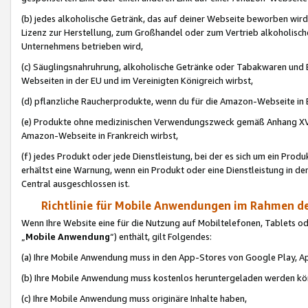
(b) jedes alkoholische Getränk, das auf deiner Webseite beworben wird
Lizenz zur Herstellung, zum Großhandel oder zum Vertrieb alkoholisch
Unternehmens betrieben wird,
(c) Säuglingsnahruhrung, alkoholische Getränke oder Tabakwaren und E
Webseiten in der EU und im Vereinigten Königreich wirbst,
(d) pflanzliche Raucherprodukte, wenn du für die Amazon-Webseite in B
(e) Produkte ohne medizinischen Verwendungszweck gemäß Anhang XVI 
Amazon-Webseite in Frankreich wirbst,
(f) jedes Produkt oder jede Dienstleistung, bei der es sich um ein Prod
erhältst eine Warnung, wenn ein Produkt oder eine Dienstleistung in de
Central ausgeschlossen ist.
Richtlinie für Mobile Anwendungen im Rahmen de
Wenn Ihre Website eine für die Nutzung auf Mobiltelefonen, Tablets 
„
Mobile Anwendung
“) enthält, gilt Folgendes:
(a) Ihre Mobile Anwendung muss in den App-Stores von Google Play, A
(b) Ihre Mobile Anwendung muss kostenlos heruntergeladen werden könn
(c) Ihre Mobile Anwendung muss originäre Inhalte haben,