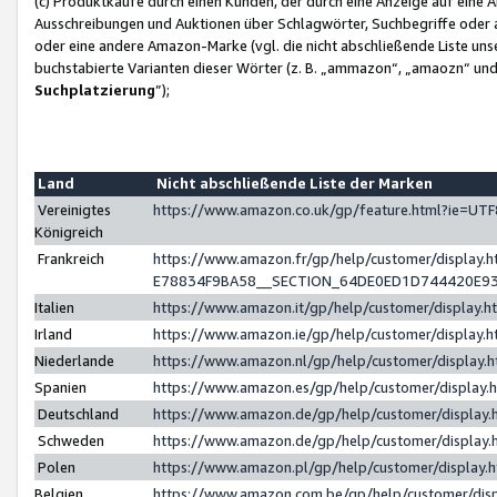
(c) Produktkäufe durch einen Kunden, der durch eine Anzeige auf eine 
Ausschreibungen und Auktionen über Schlagwörter, Suchbegriffe oder 
oder eine andere Amazon-Marke (vgl. die nicht abschließende Liste un
buchstabierte Varianten dieser Wörter (z. B. „ammazon“, „amaozn“ und „
Suchplatzierung
”);
Land
Nicht abschließende Liste der Marken
Vereinigtes
https://www.amazon.co.uk/gp/feature.html?ie=U
Königreich
Frankreich
https://www.amazon.fr/gp/help/customer/displa
E78834F9BA58__SECTION_64DE0ED1D744420E9
Italien
https://www.amazon.it/gp/help/customer/display
Irland
https://www.amazon.ie/gp/help/customer/displa
Niederlande
https://www.amazon.nl/gp/help/customer/display
Spanien
https://www.amazon.es/gp/help/customer/display
Deutschland
https://www.amazon.de/gp/help/customer/displa
Schweden
https://www.amazon.de/gp/help/customer/displa
Polen
https://www.amazon.pl/gp/help/customer/display
Belgien
https://www.amazon.com.be/gp/help/customer/d