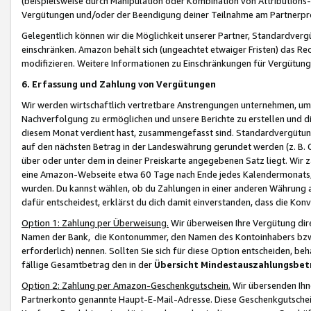
(beispielsweise durch Manipulation oder Kombination von Attributions-
Vergütungen und/oder der Beendigung deiner Teilnahme am Partnerp
Gelegentlich können wir die Möglichkeit unserer Partner, Standardv
einschränken. Amazon behält sich (ungeachtet etwaiger Fristen) das Re
modifizieren. Weitere Informationen zu Einschränkungen für Vergütung
6. Erfassung und Zahlung von Vergütungen
Wir werden wirtschaftlich vertretbare Anstrengungen unternehmen, um 
Nachverfolgung zu ermöglichen und unsere Berichte zu erstellen und di
diesem Monat verdient hast, zusammengefasst sind. Standardvergütung
auf den nächsten Betrag in der Landeswährung gerundet werden (z. B. C
über oder unter dem in deiner Preiskarte angegebenen Satz liegt. Wir
eine Amazon-Webseite etwa 60 Tage nach Ende jedes Kalendermonats, i
wurden. Du kannst wählen, ob du Zahlungen in einer anderen Währung
dafür entscheidest, erklärst du dich damit einverstanden, dass die K
Option 1: Zahlung per Überweisung.
Wir überweisen Ihre Vergütung dir
Namen der Bank, die Kontonummer, den Namen des Kontoinhabers bzw. a
erforderlich) nennen. Sollten Sie sich für diese Option entscheiden, be
fällige Gesamtbetrag den in der
Übersicht Mindestauszahlungsbet
Option 2: Zahlung per Amazon-Geschenkgutschein.
Wir übersenden Ihne
Partnerkonto genannte Haupt-E-Mail-Adresse. Diese Geschenkgutschei