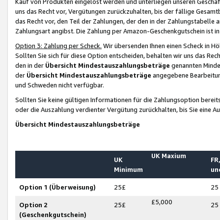
Kauf von Produkten eingelöst werden und unterliegen unseren Geschäf
uns das Recht vor, Vergütungen zurückzuhalten, bis der fällige Gesamt
das Recht vor, den Teil der Zahlungen, der den in der Zahlungstabelle 
Zahlungsart angibst. Die Zahlung per Amazon-Geschenkgutschein ist in
Option 3: Zahlung per Scheck.
Wir übersenden Ihnen einen Scheck in Höh
Sollten Sie sich für diese Option entscheiden, behalten wir uns das Rec
den in der
Übersicht Mindestauszahlungsbeträge
genannten Mindest
der
Übersicht Mindestauszahlungsbeträge
angegebene Bearbeitung
und Schweden nicht verfügbar.
Sollten Sie keine gültigen Informationen für die Zahlungsoption bereit
oder die Auszahlung verdienter Vergütung zurückhalten, bis Sie eine A
Übersicht Mindestauszahlungsbeträge
UK Maxium
UK
FR,
Minimum
un
Option 1 (Überweisung)
25£
25
£5,000
Option 2
25£
25
(Geschenkgutschein)