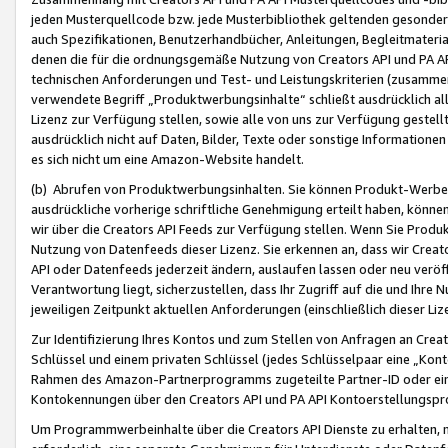
jeden Musterquellcode bzw. jede Musterbibliothek geltenden gesonder
auch Spezifikationen, Benutzerhandbücher, Anleitungen, Begleitmaterial
denen die für die ordnungsgemäße Nutzung von Creators API und PA A
technischen Anforderungen und Test- und Leistungskriterien (zusammen
verwendete Begriff „Produktwerbungsinhalte“ schließt ausdrücklich al
Lizenz zur Verfügung stellen, sowie alle von uns zur Verfügung gestel
ausdrücklich nicht auf Daten, Bilder, Texte oder sonstige Informatione
es sich nicht um eine Amazon-Website handelt.
(b) Abrufen von Produktwerbungsinhalten. Sie können Produkt-Werbein
ausdrückliche vorherige schriftliche Genehmigung erteilt haben, könn
wir über die Creators API Feeds zur Verfügung stellen. Wenn Sie Produk
Nutzung von Datenfeeds dieser Lizenz. Sie erkennen an, dass wir Creat
API oder Datenfeeds jederzeit ändern, auslaufen lassen oder neu veröffe
Verantwortung liegt, sicherzustellen, dass Ihr Zugriff auf die und Ihr
jeweiligen Zeitpunkt aktuellen Anforderungen (einschließlich dieser Liz
Zur Identifizierung Ihres Kontos und zum Stellen von Anfragen an Crea
Schlüssel und einem privaten Schlüssel (jedes Schlüsselpaar eine „Kon
Rahmen des Amazon-Partnerprogramms zugeteilte Partner-ID oder ein
Kontokennungen über den Creators API und PA API Kontoerstellungspro
Um Programmwerbeinhalte über die Creators API Dienste zu erhalten, m