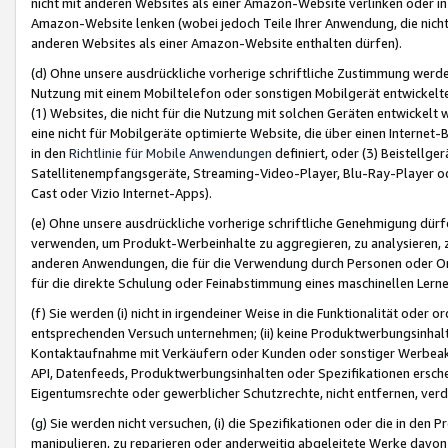
nicht mit anderen Websites als einer Amazon-Website verlinken oder i
Amazon-Website lenken (wobei jedoch Teile Ihrer Anwendung, die nich
anderen Websites als einer Amazon-Website enthalten dürfen).
(d) Ohne unsere ausdrückliche vorherige schriftliche Zustimmung werd
Nutzung mit einem Mobiltelefon oder sonstigen Mobilgerät entwickelt
(1) Websites, die nicht für die Nutzung mit solchen Geräten entwickelt
eine nicht für Mobilgeräte optimierte Website, die über einen Interne
in den
Richtlinie für Mobile Anwendungen
definiert, oder (3) Beistellge
Satellitenempfangsgeräte, Streaming-Video-Player, Blu-Ray-Player ode
Cast oder Vizio Internet-Apps).
(e) Ohne unsere ausdrückliche vorherige schriftliche Genehmigung dürfe
verwenden, um Produkt-Werbeinhalte zu aggregieren, zu analysieren, 
anderen Anwendungen, die für die Verwendung durch Personen oder Or
für die direkte Schulung oder Feinabstimmung eines maschinellen Lern
(f) Sie werden (i) nicht in irgendeiner Weise in die Funktionalität ode
entsprechenden Versuch unternehmen; (ii) keine Produktwerbungsinha
Kontaktaufnahme mit Verkäufern oder Kunden oder sonstiger Werbeaktiv
API, Datenfeeds, Produktwerbungsinhalten oder Spezifikationen erschei
Eigentumsrechte oder gewerblicher Schutzrechte, nicht entfernen, verd
(g) Sie werden nicht versuchen, (i) die Spezifikationen oder die in de
manipulieren, zu reparieren oder anderweitig abgeleitete Werke davon z