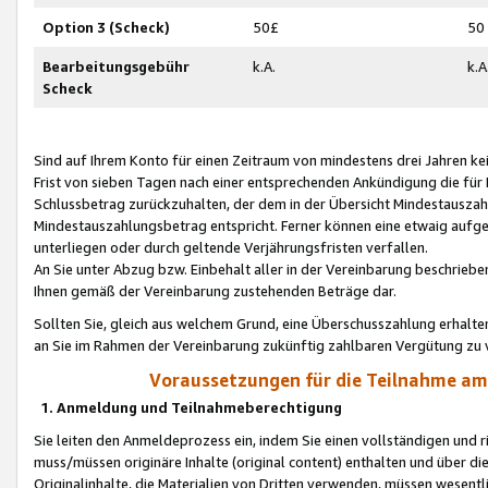
Option 3 (Scheck)
50£
50
Bearbeitungsgebühr
k.A.
k.A
Scheck
Sind auf Ihrem Konto für einen Zeitraum von mindestens drei Jahren kein
Frist von sieben Tagen nach einer entsprechenden Ankündigung die für
Schlussbetrag zurückzuhalten, der dem in der Übersicht Mindestausz
Mindestauszahlungsbetrag entspricht. Ferner können eine etwaig aufg
unterliegen oder durch geltende Verjährungsfristen verfallen.
An Sie unter Abzug bzw. Einbehalt aller in der Vereinbarung beschrieb
Ihnen gemäß der Vereinbarung zustehenden Beträge dar.
Sollten Sie, gleich aus welchem Grund, eine Überschusszahlung erhalte
an Sie im Rahmen der Vereinbarung zukünftig zahlbaren Vergütung zu 
Voraussetzungen für die Teilnahme a
1. Anmeldung und Teilnahmeberechtigung
Sie leiten den Anmeldeprozess ein, indem Sie einen vollständigen und 
muss/müssen originäre Inhalte (original content) enthalten und über d
Originalinhalte, die Materialien von Dritten verwenden, müssen wese