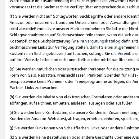
Werbeinhalte im Zusammenhang mit Suchergebnissen verwendet werden,
vorausgesetzt die Suchmaschine verfügt über entsprechende Ausschlu
(f) Sie werden nicht auf Schlagwörter, Suchbegriffe oder andere Ident
Amazon oder unseren verbundenen Unternehmen oder Abwandlungen bzw
nicht abschließende Liste unserer Marken entnehmen Sie bitte der Nich
Schlagwortauktionen auf Suchmaschinen teilnehmen, wenn die sich da
Kostenpflichtige Suchplatzierung (wie im
Vergütungskatalog
definiert
Suchmaschinen Links zur Verfügung stellen, damit Sie bei allgemeinen I
kostenfreien Suchergebnissen) auftauchen, solange Sie die
Vereinbaru
auf Ihre Website leiten und nicht unmittelbar oder mittelbar über eine
(g) Sie werden natürlichen oder juristischen Personen für die Nutzung 
Form von Geld, Rabatten, Preisnachlässen, Punkten, Spenden für Hilfs
beispielsweise keine Prämien- oder Treueprogramme auflegen, die Anrei
Partner-Links zu besuchen.
(h) Sie werden die Inhalte von elektronischen Formularen oder anderem M
abfangen, aufzeichnen, umleiten, auslesen, auslegen oder ausfüllen.
(i) Sie werden keine Kontodaten, die unsere Kunden im Zusammenhang 
Kunden der Amazon-Websites), abfragen, erheben, einholen, speichern,
(j) Sie werden Funktionen von Schaltflächen, Links oder andere Funkti
(k) Sie werden keine Bestellungen oder andere Geschäfte über eine Ama