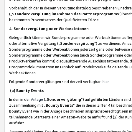
Vorbehaltlich der in diesem Vergütungskatalog beschriebenen Einschr
(„
Standardvergütung im Rahmen des Partnerprogramms
“) besc
bestimmten Prozentsatzes der Qualifizierten Erlöse.
4. Sondervergütung oder Werbeaktionen
Gelegentlich können wir Sonderprogramme oder Werbeaktionen auflegen,
oder alternative Vergütung („
Sondervergütung
”) zu verdienen. Amazo
Sonderprogramme oder Werbeaktionen jederzeit ganz oder teilweise einz
Sonderprogramme oder Werbeaktionen (auch Sonderprogramme oder We
Produktverkäufen kommt) disqualifizierende Ausschlusstatbestände, di
Programmdokumentation im Hinblick auf Produktverkäufe geltende E
Werbeaktionen.
Folgende Sondervergütungen sind derzeit verfügbar:
hier
.
(a) Bounty Events
In den in der
Anlage
(„
Sondervergütung
“) aufgeführten Ländern sind
Zusammenhang mit „
Bounty Events
“ die in dieser Ziffer 4 (a) besch
Bounty Event wie in der Anlage beschrieben anspruchsberechtigt sein mu
teilnehmende Startseite einer Amazon-Website aufruft und (2) der Kun
ausführt.
Amazon zahlt keine Sondervergütung, wenn das zugrundeliegende Boun