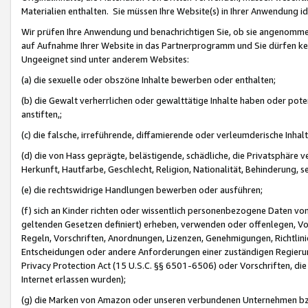
Materialien enthalten. Sie müssen Ihre Website(s) in Ihrer Anwendung ide
Wir prüfen Ihre Anwendung und benachrichtigen Sie, ob sie angenommen
auf Aufnahme Ihrer Website in das Partnerprogramm und Sie dürfen kei
Ungeeignet sind unter anderem Websites:
(a) die sexuelle oder obszöne Inhalte bewerben oder enthalten;
(b) die Gewalt verherrlichen oder gewalttätige Inhalte haben oder pot
anstiften,;
(c) die falsche, irreführende, diffamierende oder verleumderische Inha
(d) die von Hass geprägte, belästigende, schädliche, die Privatsphäre v
Herkunft, Hautfarbe, Geschlecht, Religion, Nationalität, Behinderung, 
(e) die rechtswidrige Handlungen bewerben oder ausführen;
(f) sich an Kinder richten oder wissentlich personenbezogene Daten vo
geltenden Gesetzen definiert) erheben, verwenden oder offenlegen, Vo
Regeln, Vorschriften, Anordnungen, Lizenzen, Genehmigungen, Richtlini
Entscheidungen oder andere Anforderungen einer zuständigen Regierung
Privacy Protection Act (15 U.S.C. §§ 6501-6506) oder Vorschriften, di
Internet erlassen wurden);
(g) die Marken von Amazon oder unseren verbundenen Unternehmen b