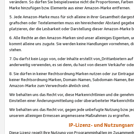
verändern. So dürfen Sie beispielsweise nicht die Proportionen, Farb
Marke hinzufügen bzw. Elemente aus einer Amazon-Marke entfernen.
5. Jede Amazon-Marke muss für sich alleine in ihrer Gesamtheit darge
grafischen oder Textelementen muss ein hinreichender Abstand gegebe
platzieren, der die Lesbarkeit oder Darstellung dieser Amazon-Marke b
6. Alle Rechte an den Amazon-Marken sind unser alleiniges Eigentum, 
kommt alleine uns zugute. Sie werden keine Handlungen vornehmen, 
stehen.
7. Du darfst kein Logo von, oder Inhalte erstellt von,
Drittanbietern au
anderweitig verwenden, es sei denn, du hast von diesem Verkäufer oder
8. Sie dürfen in keiner Rechtsordnung Marken nutzen oder zur Eintragu
keiner Rechtsordnung Marken, Domain-Namen, Subdomain-Namen, Benu
Amazon-Marke zum Verwechseln ähnlich sind.
Wir behalten uns das Recht vor, diese Markenrichtlinien und die gene
Einstellen einer Änderungsmitteilung oder überarbeiteter Markenricht
Wir behalten uns das Recht vor, gegen jede unbefugte Nutzung bzw. jede 
unserem alleinigen Ermessen angemessene Maßnahmen zu ergreifen.
IP-Lizenz- und Nutzungsan
Diese Lizenz regelt Ihre Nutzung von Programminhalten im Zusammen