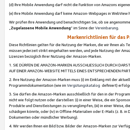
(d) Ihre Mobile Anwendung darf nicht die Funktion von Amazons eige
(e) Ihre Mobile Anwendung darf keine Amazon-Webpages in WebView 
Wir prüfen Ihre Anwendung und benachrichtigen Sie, ob sie angenomm
„
Zugelassene Mobile Anwendung
“ im Sinne der
Vereinbarung
.
Markenrichtlinien für das 
Diese Richtlinien gelten für die Nutzung der Marken, die wir Ihnen als 
müssen jederzeit strikt eingehalten werden, und jede Nutzung der Ama
Lizenzen bezüglich Ihrer Nutzung der Amazon-Marken.
1. SIE DÜRFEN DIE AMAZON-MARKEN AUSSCHLIESSLICH DURCH DARS
AUF EINER AMAZON-WEBSITE MITTELS EINES ENTSPRECHENDEN PART
2. Ihre Nutzung der Amazon-Marken muss (i) im Einklang mit der aktuells
Programmdokumentation (wie im
Vergütungskatalog
definiert) erfolg
3. Sie dürfen die Amazon-Marken ausschließlich für den in der Progr
nicht wie folgt nutzen oder darstellen: (i) in einer Weise, die ein Spo
Produkte und Dienstleistungen zu verunglimpfen, (iii) in einer Weise
schädigen könnte, oder (iv) in Offline-Materialien oder E-Mails (z. B.
Dokumenten oder mündlicher Werbung).
4. Wir werden Ihnen ein Bild bzw. Bilder der Amazon-Marken zur Verfüg