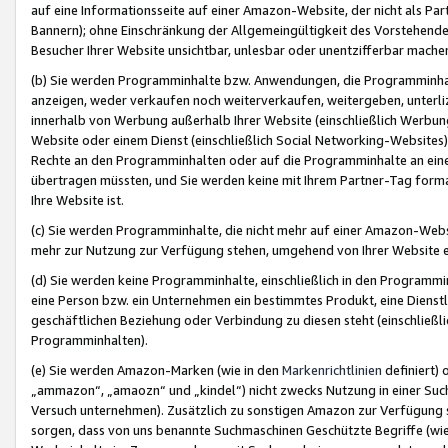
auf eine Informationsseite auf einer Amazon-Website, der nicht als Part
Bannern); ohne Einschränkung der Allgemeingültigkeit des Vorstehende
Besucher Ihrer Website unsichtbar, unlesbar oder unentzifferbar mache
(b) Sie werden Programminhalte bzw. Anwendungen, die Programminhalt
anzeigen, weder verkaufen noch weiterverkaufen, weitergeben, unterli
innerhalb von Werbung außerhalb Ihrer Website (einschließlich Werbun
Website oder einem Dienst (einschließlich Social Networking-Website
Rechte an den Programminhalten oder auf die Programminhalte an eine a
übertragen müssten, und Sie werden keine mit Ihrem Partner-Tag formati
Ihre Website ist.
(c) Sie werden Programminhalte, die nicht mehr auf einer Amazon-Websit
mehr zur Nutzung zur Verfügung stehen, umgehend von Ihrer Website e
(d) Sie werden keine Programminhalte, einschließlich in den Programmin
eine Person bzw. ein Unternehmen ein bestimmtes Produkt, eine Dienstle
geschäftlichen Beziehung oder Verbindung zu diesen steht (einschließli
Programminhalten).
(e) Sie werden Amazon-Marken (wie in den
Markenrichtlinien
definiert) 
„ammazon“, „amaozn“ und „kindel“) nicht zwecks Nutzung in einer Suc
Versuch unternehmen). Zusätzlich zu sonstigen Amazon zur Verfügung 
sorgen, dass von uns benannte Suchmaschinen Geschützte Begriffe (wie 