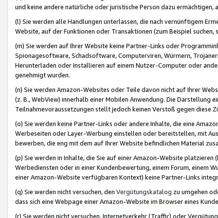
und keine andere natürliche oder juristische Person dazu ermächtigen, a
(l) Sie werden alle Handlungen unterlassen, die nach vernünftigem Erme
Website, auf der Funktionen oder Transaktionen (zum Beispiel suchen, s
(m) Sie werden auf Ihrer Website keine Partner-Links oder Programmin
Spionagesoftware, Schadsoftware, Computerviren, Würmern, Trojaner
Herunterladen oder Installieren auf einem Nutzer-Computer oder ande
genehmigt wurden.
(n) Sie werden Amazon-Websites oder Teile davon nicht auf Ihrer Websi
(z. B., WebView) innerhalb einer Mobilen Anwendung. Die Darstellung ein
Teilnahmevoraussetzungen stellt jedoch keinen Verstoß gegen diese Zif
(o) Sie werden keine Partner-Links oder andere Inhalte, die eine Am
Werbeseiten oder Layer-Werbung einstellen oder bereitstellen, mit Au
bewerben, die eng mit dem auf Ihrer Website befindlichen Material z
(p) Sie werden in Inhalte, die Sie auf einer Amazon-Website platzier
Werbediensten oder in einer Kundenbewertung, einem Forum, einem Wun
einer Amazon-Website verfügbaren Kontext) keine Partner-Links integr
(q) Sie werden nicht versuchen, den
Vergütungskatalog
zu umgehen oder
dass sich eine Webpage einer Amazon-Website im Browser eines Kunden 
(r) Sie werden nicht versuchen, Internetverkehr (Traffic) oder Vergü