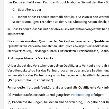
der Kunde schließt einen Kauf des Produkts ab, das Sie mit der Alexa 
C. über Alexa, oder
D. indem er das Produkt innerhalb der Skills Session in den Waren
seiner erstmaligen Teilnahme an der Alexa Shopping Action abschlie
iii. das Produkt, das Sie mit der Alexa-Einkaufsaktion vorgestellt ha
ihm bezahlt.
Die aus den einzelnen Qualifizierten Verkäufen generierten „
Qualifizi
Qualifizierten Verkäufe einnehmen, abzüglich etwaiger Versandkosten
Mehrwertsteuer), Servicegebühren, Gutschriften, Preisnachlässe, Bear
2. Ausgeschlossene Verkäufe
Unbeschadet des Vorstehenden gelten Qualifizierte Verkäufe nicht als
Vergütungskatalog für das Partnerprogramm oder andere Bestimmungen,
wir jeweils für das Partnerprogramm festlegen, einschließlich der jewe
„
Programmdokumentation
“).
Ferner gelten folgende Verkäufe, die andernfalls Qualifizierte Verkä
(a) Produktkäufe, die nach Beendigung Ihrer
Vereinbarung
erfolgen;
(b) Produktbestellungen, bei denen eine Stornierung, Rückgabe oder R