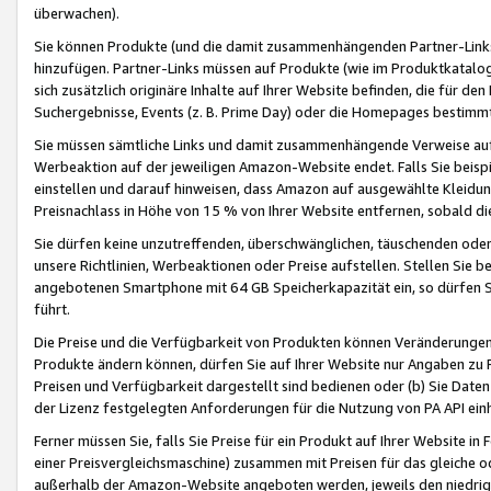
überwachen).
Sie können Produkte (und die damit zusammenhängenden Partner-Links)
hinzufügen. Partner-Links müssen auf Produkte (wie im Produktkatalog de
sich zusätzlich originäre Inhalte auf Ihrer Website befinden, die für 
Suchergebnisse, Events (z. B. Prime Day) oder die Homepages bestimmte
Sie müssen sämtliche Links und damit zusammenhängende Verweise auf z
Werbeaktion auf der jeweiligen Amazon-Website endet. Falls Sie beisp
einstellen und darauf hinweisen, dass Amazon auf ausgewählte Kleidun
Preisnachlass in Höhe von 15 % von Ihrer Website entfernen, sobald di
Sie dürfen keine unzutreffenden, überschwänglichen, täuschenden od
unsere Richtlinien, Werbeaktionen oder Preise aufstellen. Stellen Sie 
angebotenen Smartphone mit 64 GB Speicherkapazität ein, so dürfen S
führt.
Die Preise und die Verfügbarkeit von Produkten können Veränderungen 
Produkte ändern können, dürfen Sie auf Ihrer Website nur Angaben zu P
Preisen und Verfügbarkeit dargestellt sind bedienen oder (b) Sie Daten
der Lizenz festgelegten Anforderungen für die Nutzung von PA API einh
Ferner müssen Sie, falls Sie Preise für ein Produkt auf Ihrer Website in 
einer Preisvergleichsmaschine) zusammen mit Preisen für das gleiche o
außerhalb der Amazon-Website angeboten werden, jeweils den niedrigst