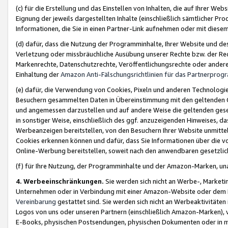
(c) für die Erstellung und das Einstellen von Inhalten, die auf Ihrer We
Eignung der jeweils dargestellten Inhalte (einschließlich sämtlicher 
Informationen, die Sie in einen Partner-Link aufnehmen oder mit diese
(d) dafür, dass die Nutzung der Programminhalte, Ihrer Website und des 
Verletzung oder missbräuchliche Ausübung unserer Rechte bzw. der Recht
Markenrechte, Datenschutzrechte, Veröffentlichungsrechte oder anderer
Einhaltung der
Amazon Anti-Fälschungsrichtlinien für das Partnerpro
(e) dafür, die Verwendung von Cookies, Pixeln und anderen Technologien
Besuchern gesammelten Daten in Übereinstimmung mit den geltenden Ge
und angemessen darzustellen und auf andere Weise die geltenden geset
in sonstiger Weise, einschließlich des ggf. anzuzeigenden Hinweises, d
Werbeanzeigen bereitstellen, von den Besuchern Ihrer Website unmitte
Cookies erkennen können und dafür, dass Sie Informationen über die v
Online-Werbung bereitstellen, soweit nach den anwendbaren gesetzlic
(f) für Ihre Nutzung, der Programminhalte und der Amazon-Marken, u
4. Werbeeinschränkungen.
Sie werden sich nicht an Werbe-, Market
Unternehmen oder in Verbindung mit einer Amazon-Website oder dem Pa
Vereinbarung
gestattet sind. Sie werden sich nicht an Werbeaktivitäten
Logos von uns oder unseren Partnern (einschließlich Amazon-Marken), 
E-Books, physischen Postsendungen, physischen Dokumenten oder in 