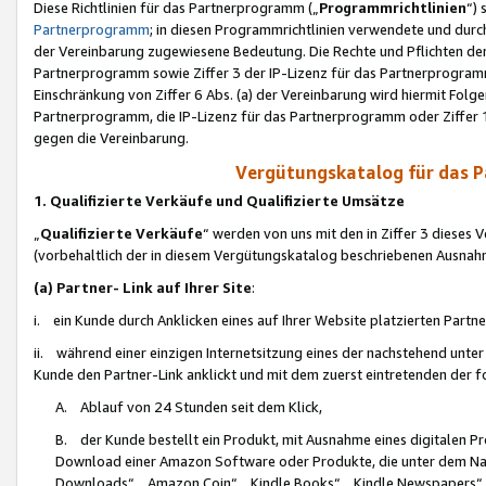
Diese Richtlinien für das Partnerprogramm („
Programmrichtlinien
“)
Partnerprogramm
; in diesen Programmrichtlinien verwendete und durch
der Vereinbarung zugewiesene Bedeutung. Die Rechte und Pflichten de
Partnerprogramm sowie Ziffer 3 der IP-Lizenz für das Partnerprogram
Einschränkung von Ziffer 6 Abs. (a) der Vereinbarung wird hiermit Fol
Partnerprogramm, die IP-Lizenz für das Partnerprogramm oder Ziffer 1
gegen die Vereinbarung.
Vergütungskatalog für das 
1. Qualifizierte Verkäufe und Qualifizierte Umsätze
„
Qualifizierte Verkäufe
“ werden von uns mit den in Ziffer 3 diese
(vorbehaltlich der in diesem Vergütungskatalog beschriebenen Ausnah
(a) Partner- Link auf Ihrer Site
:
i. ein Kunde durch Anklicken eines auf Ihrer Website platzierten Part
ii. während einer einzigen Internetsitzung eines der nachstehend unter (i)
Kunde den Partner-Link anklickt und mit dem zuerst eintretenden der f
A. Ablauf von 24 Stunden seit dem Klick,
B. der Kunde bestellt ein Produkt, mit Ausnahme eines digitalen P
Download einer Amazon Software oder Produkte, die unter dem N
Downloads“, „Amazon Coin“, „Kindle Books“, „Kindle Newspapers“, „