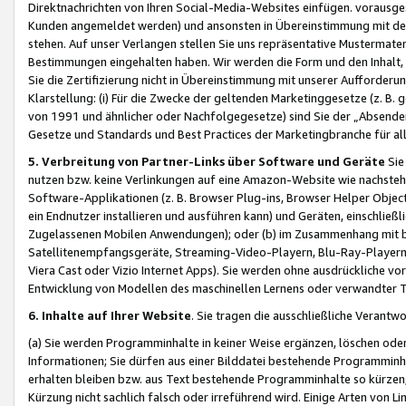
Direktnachrichten von Ihren Social-Media-Websites einfügen. vorausg
Kunden angemeldet werden) und ansonsten in Übereinstimmung mit der
stehen. Auf unser Verlangen stellen Sie uns repräsentative Mustermater
Bestimmungen eingehalten haben. Wir werden die Form und den Inhalt, di
Sie die Zertifizierung nicht in Übereinstimmung mit unserer Aufforderu
Klarstellung: (i) Für die Zwecke der geltenden Marketinggesetze (z. 
von 1991 und ähnlicher oder Nachfolgegesetze) sind Sie der „Absender“ j
Gesetze und Standards und Best Practices der Marketingbranche für 
5. Verbreitung von Partner-Links über Software und Geräte
Sie
nutzen bzw. keine Verlinkungen auf eine Amazon-Website wie nachsteh
Software-Applikationen (z. B. Browser Plug-ins, Browser Helper Objec
ein Endnutzer installieren und ausführen kann) und Geräten, einschlie
Zugelassenen Mobilen Anwendungen); oder (b) im Zusammenhang mit bzw.
Satellitenempfangsgeräte, Streaming-Video-Playern, Blu-Ray-Playern 
Viera Cast oder Vizio Internet Apps). Sie werden ohne ausdrückliche v
Entwicklung von Modellen des maschinellen Lernens oder verwandter 
6. Inhalte auf Ihrer Website
. Sie tragen die ausschließliche Verantwo
(a) Sie werden Programminhalte in keiner Weise ergänzen, löschen oder
Informationen; Sie dürfen aus einer Bilddatei bestehende Programminhal
erhalten bleiben bzw. aus Text bestehende Programminhalte so kürzen, 
Kürzung nicht sachlich falsch oder irreführend wird. Einige Arten von L