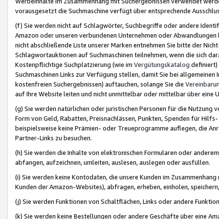
Werbeinhalte im Zusammenhang mit Suchergebnissen verwendet werden,
vorausgesetzt die Suchmaschine verfügt über entsprechende Ausschlu
(f) Sie werden nicht auf Schlagwörter, Suchbegriffe oder andere Ident
Amazon oder unseren verbundenen Unternehmen oder Abwandlungen bzw
nicht abschließende Liste unserer Marken entnehmen Sie bitte der Nich
Schlagwortauktionen auf Suchmaschinen teilnehmen, wenn die sich da
Kostenpflichtige Suchplatzierung (wie im
Vergütungskatalog
definiert
Suchmaschinen Links zur Verfügung stellen, damit Sie bei allgemeinen I
kostenfreien Suchergebnissen) auftauchen, solange Sie die
Vereinbaru
auf Ihre Website leiten und nicht unmittelbar oder mittelbar über eine
(g) Sie werden natürlichen oder juristischen Personen für die Nutzung 
Form von Geld, Rabatten, Preisnachlässen, Punkten, Spenden für Hilfs
beispielsweise keine Prämien- oder Treueprogramme auflegen, die Anrei
Partner-Links zu besuchen.
(h) Sie werden die Inhalte von elektronischen Formularen oder anderem M
abfangen, aufzeichnen, umleiten, auslesen, auslegen oder ausfüllen.
(i) Sie werden keine Kontodaten, die unsere Kunden im Zusammenhang 
Kunden der Amazon-Websites), abfragen, erheben, einholen, speichern,
(j) Sie werden Funktionen von Schaltflächen, Links oder andere Funkti
(k) Sie werden keine Bestellungen oder andere Geschäfte über eine Ama