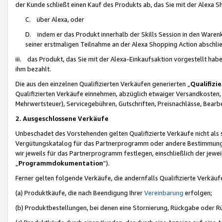
der Kunde schließt einen Kauf des Produkts ab, das Sie mit der Alexa 
C. über Alexa, oder
D. indem er das Produkt innerhalb der Skills Session in den Waren
seiner erstmaligen Teilnahme an der Alexa Shopping Action abschlie
iii. das Produkt, das Sie mit der Alexa-Einkaufsaktion vorgestellt ha
ihm bezahlt.
Die aus den einzelnen Qualifizierten Verkäufen generierten „
Qualifizi
Qualifizierten Verkäufe einnehmen, abzüglich etwaiger Versandkosten
Mehrwertsteuer), Servicegebühren, Gutschriften, Preisnachlässe, Bear
2. Ausgeschlossene Verkäufe
Unbeschadet des Vorstehenden gelten Qualifizierte Verkäufe nicht als
Vergütungskatalog für das Partnerprogramm oder andere Bestimmungen,
wir jeweils für das Partnerprogramm festlegen, einschließlich der jewe
„
Programmdokumentation
“).
Ferner gelten folgende Verkäufe, die andernfalls Qualifizierte Verkä
(a) Produktkäufe, die nach Beendigung Ihrer
Vereinbarung
erfolgen;
(b) Produktbestellungen, bei denen eine Stornierung, Rückgabe oder R