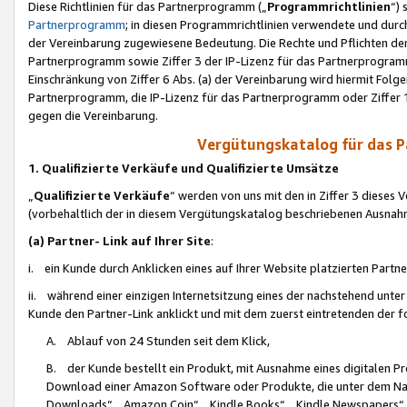
Diese Richtlinien für das Partnerprogramm („
Programmrichtlinien
“)
Partnerprogramm
; in diesen Programmrichtlinien verwendete und durch
der Vereinbarung zugewiesene Bedeutung. Die Rechte und Pflichten de
Partnerprogramm sowie Ziffer 3 der IP-Lizenz für das Partnerprogram
Einschränkung von Ziffer 6 Abs. (a) der Vereinbarung wird hiermit Fol
Partnerprogramm, die IP-Lizenz für das Partnerprogramm oder Ziffer 1
gegen die Vereinbarung.
Vergütungskatalog für das 
1. Qualifizierte Verkäufe und Qualifizierte Umsätze
„
Qualifizierte Verkäufe
“ werden von uns mit den in Ziffer 3 diese
(vorbehaltlich der in diesem Vergütungskatalog beschriebenen Ausnah
(a) Partner- Link auf Ihrer Site
:
i. ein Kunde durch Anklicken eines auf Ihrer Website platzierten Part
ii. während einer einzigen Internetsitzung eines der nachstehend unter (i)
Kunde den Partner-Link anklickt und mit dem zuerst eintretenden der f
A. Ablauf von 24 Stunden seit dem Klick,
B. der Kunde bestellt ein Produkt, mit Ausnahme eines digitalen P
Download einer Amazon Software oder Produkte, die unter dem N
Downloads“, „Amazon Coin“, „Kindle Books“, „Kindle Newspapers“, „