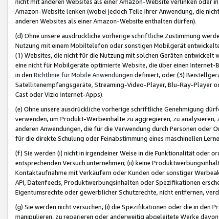
nicht mit anderen Websites als einer Amazon-Website verlinken oder i
Amazon-Website lenken (wobei jedoch Teile Ihrer Anwendung, die nich
anderen Websites als einer Amazon-Website enthalten dürfen).
(d) Ohne unsere ausdrückliche vorherige schriftliche Zustimmung werd
Nutzung mit einem Mobiltelefon oder sonstigen Mobilgerät entwickelt
(1) Websites, die nicht für die Nutzung mit solchen Geräten entwickelt
eine nicht für Mobilgeräte optimierte Website, die über einen Interne
in den
Richtlinie für Mobile Anwendungen
definiert, oder (3) Beistellge
Satellitenempfangsgeräte, Streaming-Video-Player, Blu-Ray-Player ode
Cast oder Vizio Internet-Apps).
(e) Ohne unsere ausdrückliche vorherige schriftliche Genehmigung dürfe
verwenden, um Produkt-Werbeinhalte zu aggregieren, zu analysieren, 
anderen Anwendungen, die für die Verwendung durch Personen oder Or
für die direkte Schulung oder Feinabstimmung eines maschinellen Lern
(f) Sie werden (i) nicht in irgendeiner Weise in die Funktionalität ode
entsprechenden Versuch unternehmen; (ii) keine Produktwerbungsinha
Kontaktaufnahme mit Verkäufern oder Kunden oder sonstiger Werbeaktiv
API, Datenfeeds, Produktwerbungsinhalten oder Spezifikationen erschei
Eigentumsrechte oder gewerblicher Schutzrechte, nicht entfernen, verd
(g) Sie werden nicht versuchen, (i) die Spezifikationen oder die in de
manipulieren, zu reparieren oder anderweitig abgeleitete Werke davon z