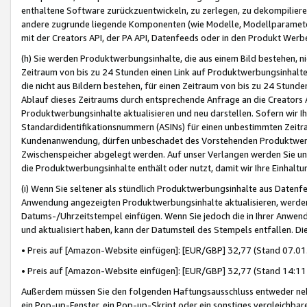
enthaltene Software zurückzuentwickeln, zu zerlegen, zu dekompilier
andere zugrunde liegende Komponenten (wie Modelle, Modellparameter
mit der Creators API, der PA API, Datenfeeds oder in den Produkt Werb
(h) Sie werden Produktwerbungsinhalte, die aus einem Bild bestehen, ni
Zeitraum von bis zu 24 Stunden einen Link auf Produktwerbungsinhalte
die nicht aus Bildern bestehen, für einen Zeitraum von bis zu 24 Stund
Ablauf dieses Zeitraums durch entsprechende Anfrage an die Creators 
Produktwerbungsinhalte aktualisieren und neu darstellen. Sofern wir Ih
Standardidentifikationsnummern (ASINs) für einen unbestimmten Zeitra
Kundenanwendung, dürfen unbeschadet des Vorstehenden Produktwerbu
Zwischenspeicher abgelegt werden. Auf unser Verlangen werden Sie un
die Produktwerbungsinhalte enthält oder nutzt, damit wir Ihre Einhalt
(i) Wenn Sie seltener als stündlich Produktwerbungsinhalte aus Datenfe
Anwendung angezeigten Produktwerbungsinhalte aktualisieren, werden 
Datums-/Uhrzeitstempel einfügen. Wenn Sie jedoch die in Ihrer Anwe
und aktualisiert haben, kann der Datumsteil des Stempels entfallen. Dies
• Preis auf [Amazon-Website einfügen]: [EUR/GBP] 32,77 (Stand 07.01.
• Preis auf [Amazon-Website einfügen]: [EUR/GBP] 32,77 (Stand 14:11 
Außerdem müssen Sie den folgenden Haftungsausschluss entweder neb
ein Pop-up-Fenster, ein Pop-up-Skript oder ein sonstiges vergleichba