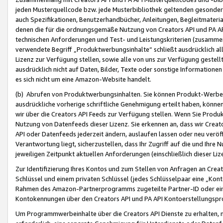
jeden Musterquellcode bzw. jede Musterbibliothek geltenden gesonder
auch Spezifikationen, Benutzerhandbücher, Anleitungen, Begleitmaterial
denen die für die ordnungsgemäße Nutzung von Creators API und PA A
technischen Anforderungen und Test- und Leistungskriterien (zusammen
verwendete Begriff „Produktwerbungsinhalte“ schließt ausdrücklich al
Lizenz zur Verfügung stellen, sowie alle von uns zur Verfügung gestel
ausdrücklich nicht auf Daten, Bilder, Texte oder sonstige Informatione
es sich nicht um eine Amazon-Website handelt.
(b) Abrufen von Produktwerbungsinhalten. Sie können Produkt-Werbein
ausdrückliche vorherige schriftliche Genehmigung erteilt haben, könn
wir über die Creators API Feeds zur Verfügung stellen. Wenn Sie Produk
Nutzung von Datenfeeds dieser Lizenz. Sie erkennen an, dass wir Creat
API oder Datenfeeds jederzeit ändern, auslaufen lassen oder neu veröffe
Verantwortung liegt, sicherzustellen, dass Ihr Zugriff auf die und Ihr
jeweiligen Zeitpunkt aktuellen Anforderungen (einschließlich dieser Liz
Zur Identifizierung Ihres Kontos und zum Stellen von Anfragen an Crea
Schlüssel und einem privaten Schlüssel (jedes Schlüsselpaar eine „Kon
Rahmen des Amazon-Partnerprogramms zugeteilte Partner-ID oder ein
Kontokennungen über den Creators API und PA API Kontoerstellungspro
Um Programmwerbeinhalte über die Creators API Dienste zu erhalten, m