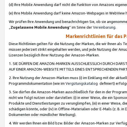
(d) Ihre Mobile Anwendung darf nicht die Funktion von Amazons eige
(e) Ihre Mobile Anwendung darf keine Amazon-Webpages in WebView 
Wir prüfen Ihre Anwendung und benachrichtigen Sie, ob sie angenomm
„
Zugelassene Mobile Anwendung
“ im Sinne der
Vereinbarung
.
Markenrichtlinien für das 
Diese Richtlinien gelten für die Nutzung der Marken, die wir Ihnen als 
müssen jederzeit strikt eingehalten werden, und jede Nutzung der Ama
Lizenzen bezüglich Ihrer Nutzung der Amazon-Marken.
1. SIE DÜRFEN DIE AMAZON-MARKEN AUSSCHLIESSLICH DURCH DARS
AUF EINER AMAZON-WEBSITE MITTELS EINES ENTSPRECHENDEN PART
2. Ihre Nutzung der Amazon-Marken muss (i) im Einklang mit der aktuells
Programmdokumentation (wie im
Vergütungskatalog
definiert) erfolg
3. Sie dürfen die Amazon-Marken ausschließlich für den in der Progr
nicht wie folgt nutzen oder darstellen: (i) in einer Weise, die ein Spo
Produkte und Dienstleistungen zu verunglimpfen, (iii) in einer Weise
schädigen könnte, oder (iv) in Offline-Materialien oder E-Mails (z. B.
Dokumenten oder mündlicher Werbung).
4. Wir werden Ihnen ein Bild bzw. Bilder der Amazon-Marken zur Verfüg