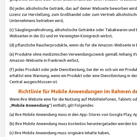
(b) jedes alkoholische Getränk, das auf deiner Webseite beworben wird
Lizenz zur Herstellung, zum Großhandel oder zum Vertrieb alkoholisch
Unternehmens betrieben wird,
(c) Säuglingsnahruhrung, alkoholische Getränke oder Tabakwaren und E
Webseiten in der EU und im Vereinigten Königreich wirbst,
(d) pflanzliche Raucherprodukte, wenn du für die Amazon-Webseite in B
(e) Produkte ohne medizinischen Verwendungszweck gemäß Anhang XVI 
Amazon-Webseite in Frankreich wirbst,
(f) jedes Produkt oder jede Dienstleistung, bei der es sich um ein Prod
erhältst eine Warnung, wenn ein Produkt oder eine Dienstleistung in de
Central ausgeschlossen ist.
Richtlinie für Mobile Anwendungen im Rahmen de
Wenn Ihre Website eine für die Nutzung auf Mobiltelefonen, Tablets 
„
Mobile Anwendung
“) enthält, gilt Folgendes:
(a) Ihre Mobile Anwendung muss in den App-Stores von Google Play, A
(b) Ihre Mobile Anwendung muss kostenlos heruntergeladen werden könn
(c) Ihre Mobile Anwendung muss originäre Inhalte haben,