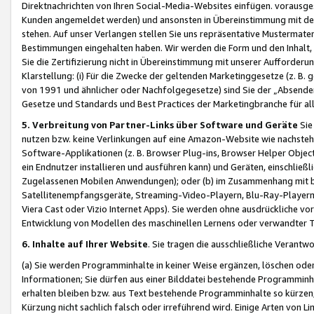
Direktnachrichten von Ihren Social-Media-Websites einfügen. vorausg
Kunden angemeldet werden) und ansonsten in Übereinstimmung mit der
stehen. Auf unser Verlangen stellen Sie uns repräsentative Mustermater
Bestimmungen eingehalten haben. Wir werden die Form und den Inhalt, di
Sie die Zertifizierung nicht in Übereinstimmung mit unserer Aufforderu
Klarstellung: (i) Für die Zwecke der geltenden Marketinggesetze (z. 
von 1991 und ähnlicher oder Nachfolgegesetze) sind Sie der „Absender“ j
Gesetze und Standards und Best Practices der Marketingbranche für 
5. Verbreitung von Partner-Links über Software und Geräte
Sie
nutzen bzw. keine Verlinkungen auf eine Amazon-Website wie nachsteh
Software-Applikationen (z. B. Browser Plug-ins, Browser Helper Objec
ein Endnutzer installieren und ausführen kann) und Geräten, einschlie
Zugelassenen Mobilen Anwendungen); oder (b) im Zusammenhang mit bzw.
Satellitenempfangsgeräte, Streaming-Video-Playern, Blu-Ray-Playern 
Viera Cast oder Vizio Internet Apps). Sie werden ohne ausdrückliche v
Entwicklung von Modellen des maschinellen Lernens oder verwandter 
6. Inhalte auf Ihrer Website
. Sie tragen die ausschließliche Verantwo
(a) Sie werden Programminhalte in keiner Weise ergänzen, löschen oder
Informationen; Sie dürfen aus einer Bilddatei bestehende Programminhal
erhalten bleiben bzw. aus Text bestehende Programminhalte so kürzen, 
Kürzung nicht sachlich falsch oder irreführend wird. Einige Arten von L