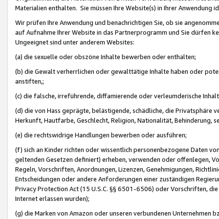
Materialien enthalten. Sie müssen Ihre Website(s) in Ihrer Anwendung ide
Wir prüfen Ihre Anwendung und benachrichtigen Sie, ob sie angenommen
auf Aufnahme Ihrer Website in das Partnerprogramm und Sie dürfen kei
Ungeeignet sind unter anderem Websites:
(a) die sexuelle oder obszöne Inhalte bewerben oder enthalten;
(b) die Gewalt verherrlichen oder gewalttätige Inhalte haben oder pot
anstiften,;
(c) die falsche, irreführende, diffamierende oder verleumderische Inha
(d) die von Hass geprägte, belästigende, schädliche, die Privatsphäre v
Herkunft, Hautfarbe, Geschlecht, Religion, Nationalität, Behinderung, 
(e) die rechtswidrige Handlungen bewerben oder ausführen;
(f) sich an Kinder richten oder wissentlich personenbezogene Daten vo
geltenden Gesetzen definiert) erheben, verwenden oder offenlegen, Vo
Regeln, Vorschriften, Anordnungen, Lizenzen, Genehmigungen, Richtlini
Entscheidungen oder andere Anforderungen einer zuständigen Regierung
Privacy Protection Act (15 U.S.C. §§ 6501-6506) oder Vorschriften, di
Internet erlassen wurden);
(g) die Marken von Amazon oder unseren verbundenen Unternehmen b