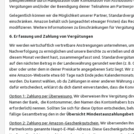
(beispielsweise durch Manipulation oder Kombination von Attributions-
Vergütungen und/oder der Beendigung deiner Teilnahme am Partnerp
Gelegentlich können wir die Möglichkeit unserer Partner, Standardv
einschränken. Amazon behält sich (ungeachtet etwaiger Fristen) das Re
modifizieren. Weitere Informationen zu Einschränkungen für Vergütung
6. Erfassung und Zahlung von Vergütungen
Wir werden wirtschaftlich vertretbare Anstrengungen unternehmen, um 
Nachverfolgung zu ermöglichen und unsere Berichte zu erstellen und di
diesem Monat verdient hast, zusammengefasst sind. Standardvergütung
auf den nächsten Betrag in der Landeswährung gerundet werden (z. B. C
über oder unter dem in deiner Preiskarte angegebenen Satz liegt. Wir
eine Amazon-Webseite etwa 60 Tage nach Ende jedes Kalendermonats, i
wurden. Du kannst wählen, ob du Zahlungen in einer anderen Währung
dafür entscheidest, erklärst du dich damit einverstanden, dass die K
Option 1: Zahlung per Überweisung.
Wir überweisen Ihre Vergütung dir
Namen der Bank, die Kontonummer, den Namen des Kontoinhabers bzw. a
erforderlich) nennen. Sollten Sie sich für diese Option entscheiden, be
fällige Gesamtbetrag den in der
Übersicht Mindestauszahlungsbet
Option 2: Zahlung per Amazon-Geschenkgutschein.
Wir übersenden Ihne
Partnerkonto genannte Haupt-E-Mail-Adresse. Diese Geschenkgutschei