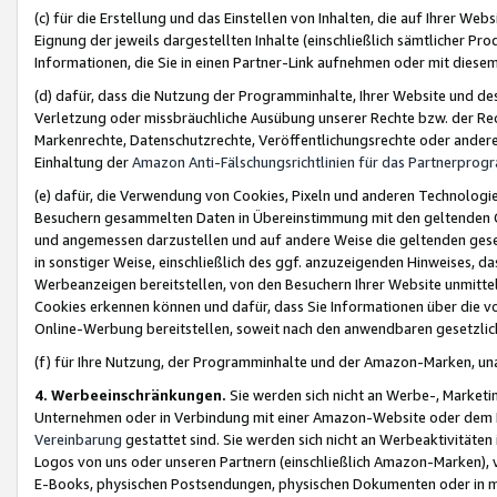
(c) für die Erstellung und das Einstellen von Inhalten, die auf Ihrer We
Eignung der jeweils dargestellten Inhalte (einschließlich sämtlicher 
Informationen, die Sie in einen Partner-Link aufnehmen oder mit diese
(d) dafür, dass die Nutzung der Programminhalte, Ihrer Website und des 
Verletzung oder missbräuchliche Ausübung unserer Rechte bzw. der Recht
Markenrechte, Datenschutzrechte, Veröffentlichungsrechte oder anderer
Einhaltung der
Amazon Anti-Fälschungsrichtlinien für das Partnerpro
(e) dafür, die Verwendung von Cookies, Pixeln und anderen Technologien
Besuchern gesammelten Daten in Übereinstimmung mit den geltenden Ge
und angemessen darzustellen und auf andere Weise die geltenden geset
in sonstiger Weise, einschließlich des ggf. anzuzeigenden Hinweises, d
Werbeanzeigen bereitstellen, von den Besuchern Ihrer Website unmitte
Cookies erkennen können und dafür, dass Sie Informationen über die v
Online-Werbung bereitstellen, soweit nach den anwendbaren gesetzlic
(f) für Ihre Nutzung, der Programminhalte und der Amazon-Marken, u
4. Werbeeinschränkungen.
Sie werden sich nicht an Werbe-, Market
Unternehmen oder in Verbindung mit einer Amazon-Website oder dem Pa
Vereinbarung
gestattet sind. Sie werden sich nicht an Werbeaktivitäten
Logos von uns oder unseren Partnern (einschließlich Amazon-Marken), 
E-Books, physischen Postsendungen, physischen Dokumenten oder in 