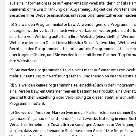
auf eine Informationsseite auf einer Amazon-Website, der nicht als Part
Bannern); ohne Einschränkung der Allgemeingültigkeit des Vorstehende
Besucher Ihrer Website unsichtbar, unlesbar oder unentzifferbar mache
(b) Sie werden Programminhalte bzw. Anwendungen, die Programminhalt
anzeigen, weder verkaufen noch weiterverkaufen, weitergeben, unterli
innerhalb von Werbung außerhalb Ihrer Website (einschließlich Werbun
Website oder einem Dienst (einschließlich Social Networking-Website
Rechte an den Programminhalten oder auf die Programminhalte an eine a
übertragen müssten, und Sie werden keine mit Ihrem Partner-Tag formati
Ihre Website ist.
(c) Sie werden Programminhalte, die nicht mehr auf einer Amazon-Websit
mehr zur Nutzung zur Verfügung stehen, umgehend von Ihrer Website e
(d) Sie werden keine Programminhalte, einschließlich in den Programmin
eine Person bzw. ein Unternehmen ein bestimmtes Produkt, eine Dienstle
geschäftlichen Beziehung oder Verbindung zu diesen steht (einschließli
Programminhalten).
(e) Sie werden Amazon-Marken (wie in den
Markenrichtlinien
definiert) 
„ammazon“, „amaozn“ und „kindel“) nicht zwecks Nutzung in einer Suc
Versuch unternehmen). Zusätzlich zu sonstigen Amazon zur Verfügung 
sorgen, dass von uns benannte Suchmaschinen Geschützte Begriffe (wie 