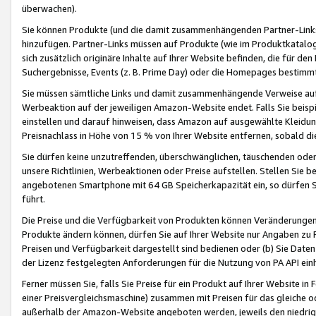
überwachen).
Sie können Produkte (und die damit zusammenhängenden Partner-Links)
hinzufügen. Partner-Links müssen auf Produkte (wie im Produktkatalog de
sich zusätzlich originäre Inhalte auf Ihrer Website befinden, die für 
Suchergebnisse, Events (z. B. Prime Day) oder die Homepages bestimmte
Sie müssen sämtliche Links und damit zusammenhängende Verweise auf z
Werbeaktion auf der jeweiligen Amazon-Website endet. Falls Sie beisp
einstellen und darauf hinweisen, dass Amazon auf ausgewählte Kleidun
Preisnachlass in Höhe von 15 % von Ihrer Website entfernen, sobald di
Sie dürfen keine unzutreffenden, überschwänglichen, täuschenden od
unsere Richtlinien, Werbeaktionen oder Preise aufstellen. Stellen Sie 
angebotenen Smartphone mit 64 GB Speicherkapazität ein, so dürfen S
führt.
Die Preise und die Verfügbarkeit von Produkten können Veränderungen 
Produkte ändern können, dürfen Sie auf Ihrer Website nur Angaben zu P
Preisen und Verfügbarkeit dargestellt sind bedienen oder (b) Sie Daten
der Lizenz festgelegten Anforderungen für die Nutzung von PA API einh
Ferner müssen Sie, falls Sie Preise für ein Produkt auf Ihrer Website in 
einer Preisvergleichsmaschine) zusammen mit Preisen für das gleiche o
außerhalb der Amazon-Website angeboten werden, jeweils den niedrigst