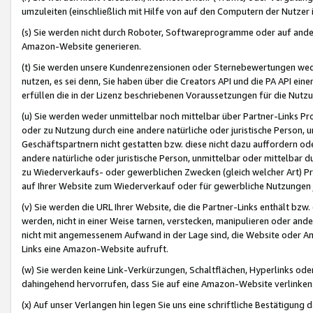
umzuleiten (einschließlich mit Hilfe von auf den Computern der Nutzer i
(s) Sie werden nicht durch Roboter, Softwareprogramme oder auf andere
Amazon-Website generieren.
(t) Sie werden unsere Kundenrezensionen oder Sternebewertungen wed
nutzen, es sei denn, Sie haben über die Creators API und die PA API e
erfüllen die in der Lizenz beschriebenen Voraussetzungen für die Nutzu
(u) Sie werden weder unmittelbar noch mittelbar über Partner-Links P
oder zu Nutzung durch eine andere natürliche oder juristische Person,
Geschäftspartnern nicht gestatten bzw. diese nicht dazu auffordern od
andere natürliche oder juristische Person, unmittelbar oder mittelbar
zu Wiederverkaufs- oder gewerblichen Zwecken (gleich welcher Art) 
auf Ihrer Website zum Wiederverkauf oder für gewerbliche Nutzungen 
(v) Sie werden die URL Ihrer Website, die die Partner-Links enthält b
werden, nicht in einer Weise tarnen, verstecken, manipulieren oder and
nicht mit angemessenem Aufwand in der Lage sind, die Website oder A
Links eine Amazon-Website aufruft.
(w) Sie werden keine Link-Verkürzungen, Schaltflächen, Hyperlinks ode
dahingehend hervorrufen, dass Sie auf eine Amazon-Website verlinken
(x) Auf unser Verlangen hin legen Sie uns eine schriftliche Bestätigung