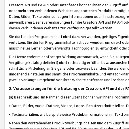
Creators API und PA API oder Datenfeeds können Ihnen den Zugriff auf D
oder mehreren verbundenen Websites angebotenen Produkte ermögliche
Daten, Bilder, Texte oder sonstigen Informationen oder Inhalte zuzugre
anwendbaren Lizenzvereinbarungen für die Creators API und PA API od
diesen verbundenen Websites zur Verfügung gestellt werden.
Sie dürfen den Programminhalt nicht dazu verwenden, geistiges Eigent
verletzen. Sie dürfen Programminhalte nicht verwenden, um direkt ode
maschinelles Lernen oder verwandte Technologien zu entwickeln oder zu
Die Lizenz endet mit sofortiger Wirkung automatisch, wenn Sie zu irg
Vergütungskatalog definiert) nicht rechtzeitig erfüllen bzw. ansonsten
schriftliche Mitteilung an Sie ganz oder teilweise beenden. Sie werden
umgehend einstellen und sämtliche Programminhalte und Amazon-Marke
jeweils verlangt, umgehend von Ihrer Website entfernen und löschen od
2. Voraussetzungen für die Nutzung der Creators API und der P
(a)
Beschreibung
. Im Rahmen dieser Lizenz können wir Ihnen Programmi
• Daten, Bilder, Audio-Dateien, Videos, Logos, Benutzerschnittstellen-
• Textmaterialien, wie beispielsweise Produktinformationen in Textfor
Neben den vorstehenden Produktwerbungsinhalten und dem Zugriff auf 
Zusammenhang mit Creators API und PA API Musterquellcodes und -bibli