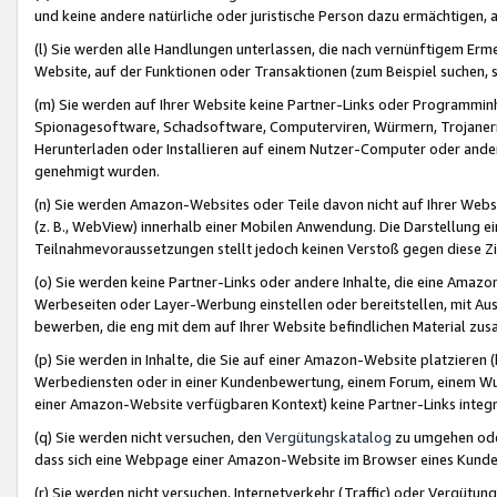
und keine andere natürliche oder juristische Person dazu ermächtigen, a
(l) Sie werden alle Handlungen unterlassen, die nach vernünftigem Erme
Website, auf der Funktionen oder Transaktionen (zum Beispiel suchen, s
(m) Sie werden auf Ihrer Website keine Partner-Links oder Programmin
Spionagesoftware, Schadsoftware, Computerviren, Würmern, Trojaner
Herunterladen oder Installieren auf einem Nutzer-Computer oder ande
genehmigt wurden.
(n) Sie werden Amazon-Websites oder Teile davon nicht auf Ihrer Websi
(z. B., WebView) innerhalb einer Mobilen Anwendung. Die Darstellung ein
Teilnahmevoraussetzungen stellt jedoch keinen Verstoß gegen diese Zif
(o) Sie werden keine Partner-Links oder andere Inhalte, die eine Am
Werbeseiten oder Layer-Werbung einstellen oder bereitstellen, mit Au
bewerben, die eng mit dem auf Ihrer Website befindlichen Material z
(p) Sie werden in Inhalte, die Sie auf einer Amazon-Website platzier
Werbediensten oder in einer Kundenbewertung, einem Forum, einem Wun
einer Amazon-Website verfügbaren Kontext) keine Partner-Links integr
(q) Sie werden nicht versuchen, den
Vergütungskatalog
zu umgehen oder
dass sich eine Webpage einer Amazon-Website im Browser eines Kunden 
(r) Sie werden nicht versuchen, Internetverkehr (Traffic) oder Vergü