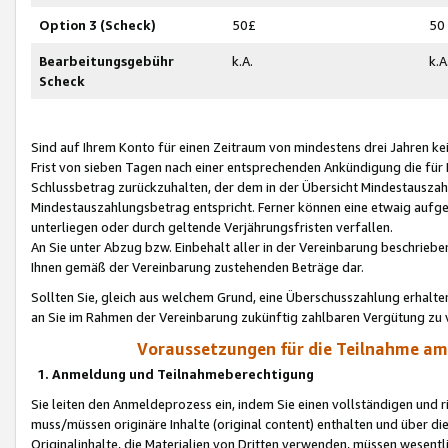
Option 3 (Scheck)
50£
50
Bearbeitungsgebühr
k.A.
k.A
Scheck
Sind auf Ihrem Konto für einen Zeitraum von mindestens drei Jahren kein
Frist von sieben Tagen nach einer entsprechenden Ankündigung die für
Schlussbetrag zurückzuhalten, der dem in der Übersicht Mindestausz
Mindestauszahlungsbetrag entspricht. Ferner können eine etwaig aufg
unterliegen oder durch geltende Verjährungsfristen verfallen.
An Sie unter Abzug bzw. Einbehalt aller in der Vereinbarung beschrieb
Ihnen gemäß der Vereinbarung zustehenden Beträge dar.
Sollten Sie, gleich aus welchem Grund, eine Überschusszahlung erhalte
an Sie im Rahmen der Vereinbarung zukünftig zahlbaren Vergütung zu 
Voraussetzungen für die Teilnahme a
1. Anmeldung und Teilnahmeberechtigung
Sie leiten den Anmeldeprozess ein, indem Sie einen vollständigen und 
muss/müssen originäre Inhalte (original content) enthalten und über d
Originalinhalte, die Materialien von Dritten verwenden, müssen wese