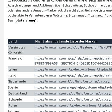
(c) Produktkäufe durch einen Kunden, der durch eine Anzeige auf eine 
Ausschreibungen und Auktionen über Schlagwörter, Suchbegriffe oder 
oder eine andere Amazon-Marke (vgl. die nicht abschließende Liste un
buchstabierte Varianten dieser Wörter (z. B. „ammazon“, „amaozn“ und „
Suchplatzierung
”);
Land
Nicht abschließende Liste der Marken
Vereinigtes
https://www.amazon.co.uk/gp/feature.html?ie=U
Königreich
Frankreich
https://www.amazon.fr/gp/help/customer/displa
E78834F9BA58__SECTION_64DE0ED1D744420E9
Italien
https://www.amazon.it/gp/help/customer/display
Irland
https://www.amazon.ie/gp/help/customer/displa
Niederlande
https://www.amazon.nl/gp/help/customer/display
Spanien
https://www.amazon.es/gp/help/customer/display
Deutschland
https://www.amazon.de/gp/help/customer/displa
Schweden
https://www.amazon.de/gp/help/customer/displa
Polen
https://www.amazon.pl/gp/help/customer/display
Belgien
https://www.amazon.com.be/gp/help/customer/d