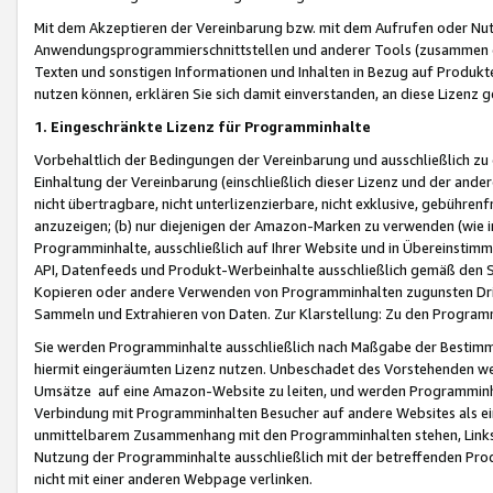
Mit dem Akzeptieren der Vereinbarung bzw. mit dem Aufrufen oder Nutz
Anwendungsprogrammierschnittstellen und anderer Tools (zusammen die
Texten und sonstigen Informationen und Inhalten in Bezug auf Produkte
nutzen können, erklären Sie sich damit einverstanden, an diese Lizenz 
1. Eingeschränkte Lizenz für Programminhalte
Vorbehaltlich der Bedingungen der Vereinbarung und ausschließlich z
Einhaltung der Vereinbarung (einschließlich dieser Lizenz und der ande
nicht übertragbare, nicht unterlizenzierbare, nicht exklusive, gebühren
anzuzeigen; (b) nur diejenigen der Amazon-Marken zu verwenden (wie in 
Programminhalte, ausschließlich auf Ihrer Website und in Übereinstimmu
API, Datenfeeds und Produkt-Werbeinhalte ausschließlich gemäß den Spe
Kopieren oder andere Verwenden von Programminhalten zugunsten Dri
Sammeln und Extrahieren von Daten. Zur Klarstellung: Zu den Program
Sie werden Programminhalte ausschließlich nach Maßgabe der Besti
hiermit eingeräumten Lizenz nutzen. Unbeschadet des Vorstehenden we
Umsätze auf eine Amazon-Website zu leiten, und werden Programminhal
Verbindung mit Programminhalten Besucher auf andere Websites als ein
unmittelbarem Zusammenhang mit den Programminhalten stehen, Links z
Nutzung der Programminhalte ausschließlich mit der betreffenden Pr
nicht mit einer anderen Webpage verlinken.