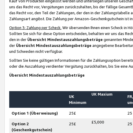
Kauf von Produkten eingelöst werden und unterliegen unseren Geschäf
uns das Recht vor, Vergütungen zurückzuhalten, bis der fällige Gesamt
das Recht vor, den Teil der Zahlungen, der den in der Zahlungstabelle 
Zahlungsart angibst. Die Zahlung per Amazon-Geschenkgutschein ist in
Option 3: Zahlung per Scheck.
Wir übersenden Ihnen einen Scheck in Höh
Sollten Sie sich für diese Option entscheiden, behalten wir uns das Rec
den in der
Übersicht Mindestauszahlungsbeträge
genannten Mindest
der
Übersicht Mindestauszahlungsbeträge
angegebene Bearbeitung
und Schweden nicht verfügbar.
Sollten Sie keine gültigen Informationen für die Zahlungsoption bereit
oder die Auszahlung verdienter Vergütung zurückhalten, bis Sie eine A
Übersicht Mindestauszahlungsbeträge
UK Maxium
UK
FR,
Minimum
un
Option 1 (Überweisung)
25£
25
£5,000
Option 2
25£
25
(Geschenkgutschein)