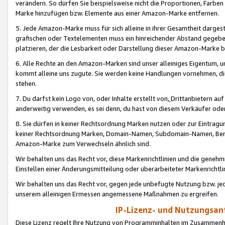
verändern. So dürfen Sie beispielsweise nicht die Proportionen, Farb
Marke hinzufügen bzw. Elemente aus einer Amazon-Marke entfernen.
5. Jede Amazon-Marke muss für sich alleine in ihrer Gesamtheit darge
grafischen oder Textelementen muss ein hinreichender Abstand gegebe
platzieren, der die Lesbarkeit oder Darstellung dieser Amazon-Marke b
6. Alle Rechte an den Amazon-Marken sind unser alleiniges Eigentum, 
kommt alleine uns zugute. Sie werden keine Handlungen vornehmen, 
stehen.
7. Du darfst kein Logo von, oder Inhalte erstellt von,
Drittanbietern au
anderweitig verwenden, es sei denn, du hast von diesem Verkäufer oder
8. Sie dürfen in keiner Rechtsordnung Marken nutzen oder zur Eintragu
keiner Rechtsordnung Marken, Domain-Namen, Subdomain-Namen, Benu
Amazon-Marke zum Verwechseln ähnlich sind.
Wir behalten uns das Recht vor, diese Markenrichtlinien und die gene
Einstellen einer Änderungsmitteilung oder überarbeiteter Markenricht
Wir behalten uns das Recht vor, gegen jede unbefugte Nutzung bzw. jede 
unserem alleinigen Ermessen angemessene Maßnahmen zu ergreifen.
IP-Lizenz- und Nutzungsan
Diese Lizenz regelt Ihre Nutzung von Programminhalten im Zusammen