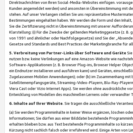
Direktnachrichten von Ihren Social-Media-Websites einfügen. vorausg
Kunden angemeldet werden) und ansonsten in Übereinstimmung mit der
stehen. Auf unser Verlangen stellen Sie uns repräsentative Mustermater
Bestimmungen eingehalten haben. Wir werden die Form und den Inhalt, di
Sie die Zertifizierung nicht in Übereinstimmung mit unserer Aufforderu
Klarstellung: (i) Für die Zwecke der geltenden Marketinggesetze (z. 
von 1991 und ähnlicher oder Nachfolgegesetze) sind Sie der „Absender“ j
Gesetze und Standards und Best Practices der Marketingbranche für 
5. Verbreitung von Partner-Links über Software und Geräte
Sie
nutzen bzw. keine Verlinkungen auf eine Amazon-Website wie nachsteh
Software-Applikationen (z. B. Browser Plug-ins, Browser Helper Objec
ein Endnutzer installieren und ausführen kann) und Geräten, einschlie
Zugelassenen Mobilen Anwendungen); oder (b) im Zusammenhang mit bzw.
Satellitenempfangsgeräte, Streaming-Video-Playern, Blu-Ray-Playern 
Viera Cast oder Vizio Internet Apps). Sie werden ohne ausdrückliche v
Entwicklung von Modellen des maschinellen Lernens oder verwandter 
6. Inhalte auf Ihrer Website
. Sie tragen die ausschließliche Verantwo
(a) Sie werden Programminhalte in keiner Weise ergänzen, löschen oder
Informationen; Sie dürfen aus einer Bilddatei bestehende Programminhal
erhalten bleiben bzw. aus Text bestehende Programminhalte so kürzen, 
Kürzung nicht sachlich falsch oder irreführend wird. Einige Arten von L