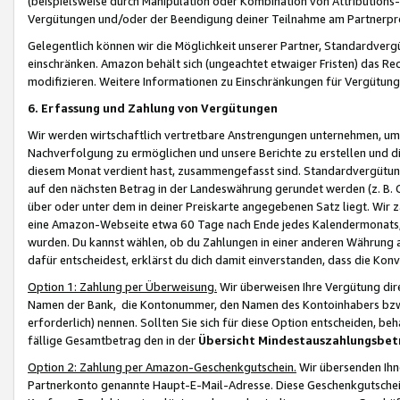
(beispielsweise durch Manipulation oder Kombination von Attributions-
Vergütungen und/oder der Beendigung deiner Teilnahme am Partnerp
Gelegentlich können wir die Möglichkeit unserer Partner, Standardv
einschränken. Amazon behält sich (ungeachtet etwaiger Fristen) das Re
modifizieren. Weitere Informationen zu Einschränkungen für Vergütung
6. Erfassung und Zahlung von Vergütungen
Wir werden wirtschaftlich vertretbare Anstrengungen unternehmen, um 
Nachverfolgung zu ermöglichen und unsere Berichte zu erstellen und di
diesem Monat verdient hast, zusammengefasst sind. Standardvergütung
auf den nächsten Betrag in der Landeswährung gerundet werden (z. B. C
über oder unter dem in deiner Preiskarte angegebenen Satz liegt. Wir
eine Amazon-Webseite etwa 60 Tage nach Ende jedes Kalendermonats, i
wurden. Du kannst wählen, ob du Zahlungen in einer anderen Währung
dafür entscheidest, erklärst du dich damit einverstanden, dass die K
Option 1: Zahlung per Überweisung.
Wir überweisen Ihre Vergütung dir
Namen der Bank, die Kontonummer, den Namen des Kontoinhabers bzw. a
erforderlich) nennen. Sollten Sie sich für diese Option entscheiden, be
fällige Gesamtbetrag den in der
Übersicht Mindestauszahlungsbet
Option 2: Zahlung per Amazon-Geschenkgutschein.
Wir übersenden Ihne
Partnerkonto genannte Haupt-E-Mail-Adresse. Diese Geschenkgutschei