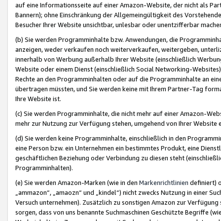
auf eine Informationsseite auf einer Amazon-Website, der nicht als Part
Bannern); ohne Einschränkung der Allgemeingültigkeit des Vorstehende
Besucher Ihrer Website unsichtbar, unlesbar oder unentzifferbar mache
(b) Sie werden Programminhalte bzw. Anwendungen, die Programminhalt
anzeigen, weder verkaufen noch weiterverkaufen, weitergeben, unterli
innerhalb von Werbung außerhalb Ihrer Website (einschließlich Werbun
Website oder einem Dienst (einschließlich Social Networking-Website
Rechte an den Programminhalten oder auf die Programminhalte an eine a
übertragen müssten, und Sie werden keine mit Ihrem Partner-Tag formati
Ihre Website ist.
(c) Sie werden Programminhalte, die nicht mehr auf einer Amazon-Websit
mehr zur Nutzung zur Verfügung stehen, umgehend von Ihrer Website e
(d) Sie werden keine Programminhalte, einschließlich in den Programmin
eine Person bzw. ein Unternehmen ein bestimmtes Produkt, eine Dienstle
geschäftlichen Beziehung oder Verbindung zu diesen steht (einschließli
Programminhalten).
(e) Sie werden Amazon-Marken (wie in den
Markenrichtlinien
definiert) 
„ammazon“, „amaozn“ und „kindel“) nicht zwecks Nutzung in einer Suc
Versuch unternehmen). Zusätzlich zu sonstigen Amazon zur Verfügung 
sorgen, dass von uns benannte Suchmaschinen Geschützte Begriffe (wie 