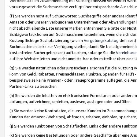
Werbeinhalte im Zusammenhang mit Suchergebnissen verwendet werden,
vorausgesetzt die Suchmaschine verfügt über entsprechende Ausschlu
(f) Sie werden nicht auf Schlagwörter, Suchbegriffe oder andere Ident
Amazon oder unseren verbundenen Unternehmen oder Abwandlungen bzw
nicht abschließende Liste unserer Marken entnehmen Sie bitte der Nich
Schlagwortauktionen auf Suchmaschinen teilnehmen, wenn die sich da
Kostenpflichtige Suchplatzierung (wie im
Vergütungskatalog
definiert
Suchmaschinen Links zur Verfügung stellen, damit Sie bei allgemeinen I
kostenfreien Suchergebnissen) auftauchen, solange Sie die
Vereinbaru
auf Ihre Website leiten und nicht unmittelbar oder mittelbar über eine
(g) Sie werden natürlichen oder juristischen Personen für die Nutzung 
Form von Geld, Rabatten, Preisnachlässen, Punkten, Spenden für Hilfs
beispielsweise keine Prämien- oder Treueprogramme auflegen, die Anrei
Partner-Links zu besuchen.
(h) Sie werden die Inhalte von elektronischen Formularen oder anderem M
abfangen, aufzeichnen, umleiten, auslesen, auslegen oder ausfüllen.
(i) Sie werden keine Kontodaten, die unsere Kunden im Zusammenhang 
Kunden der Amazon-Websites), abfragen, erheben, einholen, speichern,
(j) Sie werden Funktionen von Schaltflächen, Links oder andere Funkti
(k) Sie werden keine Bestellungen oder andere Geschäfte über eine Ama