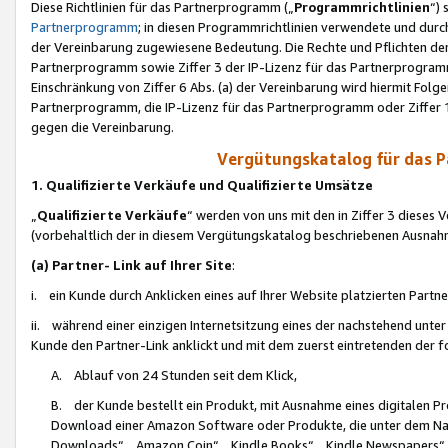
Diese Richtlinien für das Partnerprogramm („
Programmrichtlinien
“)
Partnerprogramm
; in diesen Programmrichtlinien verwendete und durch
der Vereinbarung zugewiesene Bedeutung. Die Rechte und Pflichten de
Partnerprogramm sowie Ziffer 3 der IP-Lizenz für das Partnerprogram
Einschränkung von Ziffer 6 Abs. (a) der Vereinbarung wird hiermit Fol
Partnerprogramm, die IP-Lizenz für das Partnerprogramm oder Ziffer 1
gegen die Vereinbarung.
Vergütungskatalog für das 
1. Qualifizierte Verkäufe und Qualifizierte Umsätze
„
Qualifizierte Verkäufe
“ werden von uns mit den in Ziffer 3 diese
(vorbehaltlich der in diesem Vergütungskatalog beschriebenen Ausnah
(a) Partner- Link auf Ihrer Site
:
i. ein Kunde durch Anklicken eines auf Ihrer Website platzierten Part
ii. während einer einzigen Internetsitzung eines der nachstehend unter (i)
Kunde den Partner-Link anklickt und mit dem zuerst eintretenden der f
A. Ablauf von 24 Stunden seit dem Klick,
B. der Kunde bestellt ein Produkt, mit Ausnahme eines digitalen P
Download einer Amazon Software oder Produkte, die unter dem N
Downloads“, „Amazon Coin“, „Kindle Books“, „Kindle Newspapers“, „