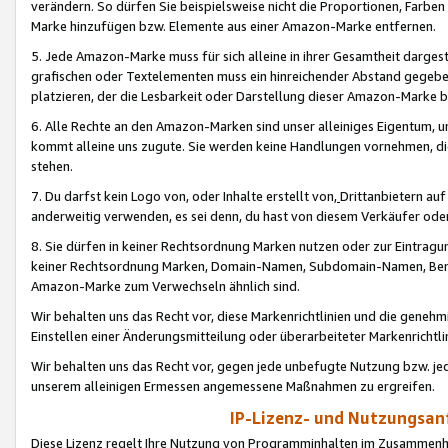
verändern. So dürfen Sie beispielsweise nicht die Proportionen, Farb
Marke hinzufügen bzw. Elemente aus einer Amazon-Marke entfernen.
5. Jede Amazon-Marke muss für sich alleine in ihrer Gesamtheit darge
grafischen oder Textelementen muss ein hinreichender Abstand gegebe
platzieren, der die Lesbarkeit oder Darstellung dieser Amazon-Marke b
6. Alle Rechte an den Amazon-Marken sind unser alleiniges Eigentum, 
kommt alleine uns zugute. Sie werden keine Handlungen vornehmen, 
stehen.
7. Du darfst kein Logo von, oder Inhalte erstellt von,
Drittanbietern au
anderweitig verwenden, es sei denn, du hast von diesem Verkäufer oder
8. Sie dürfen in keiner Rechtsordnung Marken nutzen oder zur Eintragu
keiner Rechtsordnung Marken, Domain-Namen, Subdomain-Namen, Benu
Amazon-Marke zum Verwechseln ähnlich sind.
Wir behalten uns das Recht vor, diese Markenrichtlinien und die gene
Einstellen einer Änderungsmitteilung oder überarbeiteter Markenricht
Wir behalten uns das Recht vor, gegen jede unbefugte Nutzung bzw. jede 
unserem alleinigen Ermessen angemessene Maßnahmen zu ergreifen.
IP-Lizenz- und Nutzungsan
Diese Lizenz regelt Ihre Nutzung von Programminhalten im Zusammen