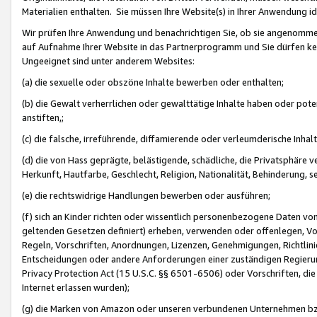
Materialien enthalten. Sie müssen Ihre Website(s) in Ihrer Anwendung ide
Wir prüfen Ihre Anwendung und benachrichtigen Sie, ob sie angenommen
auf Aufnahme Ihrer Website in das Partnerprogramm und Sie dürfen kei
Ungeeignet sind unter anderem Websites:
(a) die sexuelle oder obszöne Inhalte bewerben oder enthalten;
(b) die Gewalt verherrlichen oder gewalttätige Inhalte haben oder pot
anstiften,;
(c) die falsche, irreführende, diffamierende oder verleumderische Inha
(d) die von Hass geprägte, belästigende, schädliche, die Privatsphäre v
Herkunft, Hautfarbe, Geschlecht, Religion, Nationalität, Behinderung, 
(e) die rechtswidrige Handlungen bewerben oder ausführen;
(f) sich an Kinder richten oder wissentlich personenbezogene Daten vo
geltenden Gesetzen definiert) erheben, verwenden oder offenlegen, Vo
Regeln, Vorschriften, Anordnungen, Lizenzen, Genehmigungen, Richtlini
Entscheidungen oder andere Anforderungen einer zuständigen Regierung
Privacy Protection Act (15 U.S.C. §§ 6501-6506) oder Vorschriften, di
Internet erlassen wurden);
(g) die Marken von Amazon oder unseren verbundenen Unternehmen b