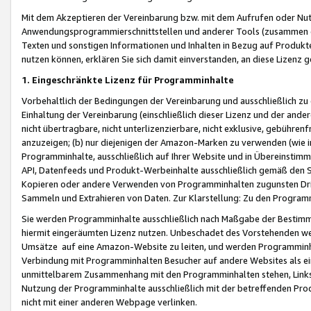
Mit dem Akzeptieren der Vereinbarung bzw. mit dem Aufrufen oder Nutz
Anwendungsprogrammierschnittstellen und anderer Tools (zusammen die
Texten und sonstigen Informationen und Inhalten in Bezug auf Produkte
nutzen können, erklären Sie sich damit einverstanden, an diese Lizenz 
1. Eingeschränkte Lizenz für Programminhalte
Vorbehaltlich der Bedingungen der Vereinbarung und ausschließlich z
Einhaltung der Vereinbarung (einschließlich dieser Lizenz und der ande
nicht übertragbare, nicht unterlizenzierbare, nicht exklusive, gebühren
anzuzeigen; (b) nur diejenigen der Amazon-Marken zu verwenden (wie in 
Programminhalte, ausschließlich auf Ihrer Website und in Übereinstimmu
API, Datenfeeds und Produkt-Werbeinhalte ausschließlich gemäß den Spe
Kopieren oder andere Verwenden von Programminhalten zugunsten Dri
Sammeln und Extrahieren von Daten. Zur Klarstellung: Zu den Program
Sie werden Programminhalte ausschließlich nach Maßgabe der Besti
hiermit eingeräumten Lizenz nutzen. Unbeschadet des Vorstehenden we
Umsätze auf eine Amazon-Website zu leiten, und werden Programminhal
Verbindung mit Programminhalten Besucher auf andere Websites als ein
unmittelbarem Zusammenhang mit den Programminhalten stehen, Links z
Nutzung der Programminhalte ausschließlich mit der betreffenden Pr
nicht mit einer anderen Webpage verlinken.