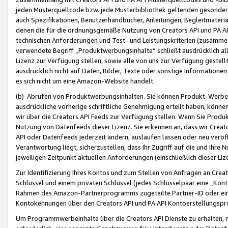
jeden Musterquellcode bzw. jede Musterbibliothek geltenden gesonder
auch Spezifikationen, Benutzerhandbücher, Anleitungen, Begleitmaterial
denen die für die ordnungsgemäße Nutzung von Creators API und PA A
technischen Anforderungen und Test- und Leistungskriterien (zusammen
verwendete Begriff „Produktwerbungsinhalte“ schließt ausdrücklich al
Lizenz zur Verfügung stellen, sowie alle von uns zur Verfügung gestel
ausdrücklich nicht auf Daten, Bilder, Texte oder sonstige Informatione
es sich nicht um eine Amazon-Website handelt.
(b) Abrufen von Produktwerbungsinhalten. Sie können Produkt-Werbein
ausdrückliche vorherige schriftliche Genehmigung erteilt haben, könn
wir über die Creators API Feeds zur Verfügung stellen. Wenn Sie Produk
Nutzung von Datenfeeds dieser Lizenz. Sie erkennen an, dass wir Creat
API oder Datenfeeds jederzeit ändern, auslaufen lassen oder neu veröffe
Verantwortung liegt, sicherzustellen, dass Ihr Zugriff auf die und Ihr
jeweiligen Zeitpunkt aktuellen Anforderungen (einschließlich dieser Liz
Zur Identifizierung Ihres Kontos und zum Stellen von Anfragen an Crea
Schlüssel und einem privaten Schlüssel (jedes Schlüsselpaar eine „Kon
Rahmen des Amazon-Partnerprogramms zugeteilte Partner-ID oder ein
Kontokennungen über den Creators API und PA API Kontoerstellungspro
Um Programmwerbeinhalte über die Creators API Dienste zu erhalten, m