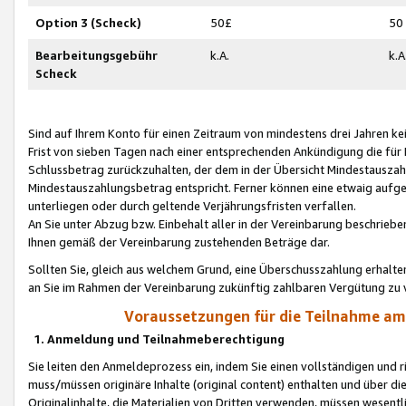
Option 3 (Scheck)
50£
50
Bearbeitungsgebühr
k.A.
k.A
Scheck
Sind auf Ihrem Konto für einen Zeitraum von mindestens drei Jahren kein
Frist von sieben Tagen nach einer entsprechenden Ankündigung die für
Schlussbetrag zurückzuhalten, der dem in der Übersicht Mindestausz
Mindestauszahlungsbetrag entspricht. Ferner können eine etwaig aufg
unterliegen oder durch geltende Verjährungsfristen verfallen.
An Sie unter Abzug bzw. Einbehalt aller in der Vereinbarung beschrieb
Ihnen gemäß der Vereinbarung zustehenden Beträge dar.
Sollten Sie, gleich aus welchem Grund, eine Überschusszahlung erhalte
an Sie im Rahmen der Vereinbarung zukünftig zahlbaren Vergütung zu 
Voraussetzungen für die Teilnahme a
1. Anmeldung und Teilnahmeberechtigung
Sie leiten den Anmeldeprozess ein, indem Sie einen vollständigen und 
muss/müssen originäre Inhalte (original content) enthalten und über d
Originalinhalte, die Materialien von Dritten verwenden, müssen wese