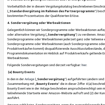
Vorbehaltlich der in diesem Vergütungskatalog beschriebenen Einschr
(„
Standardvergütung im Rahmen des Partnerprogramms
“) besc
bestimmten Prozentsatzes der Qualifizierten Erlöse.
4. Sondervergütung oder Werbeaktionen
Gelegentlich können wir Sonderprogramme oder Werbeaktionen auflegen,
oder alternative Vergütung („
Sondervergütung
”) zu verdienen. Amazo
Sonderprogramme oder Werbeaktionen jederzeit ganz oder teilweise einz
Sonderprogramme oder Werbeaktionen (auch Sonderprogramme oder We
Produktverkäufen kommt) disqualifizierende Ausschlusstatbestände, di
Programmdokumentation im Hinblick auf Produktverkäufe geltende E
Werbeaktionen.
Folgende Sondervergütungen sind derzeit verfügbar:
hier
.
(a) Bounty Events
In den in der
Anlage
(„
Sondervergütung
“) aufgeführten Ländern sind
Zusammenhang mit „
Bounty Events
“ die in dieser Ziffer 4 (a) besch
Bounty Event wie in der Anlage beschrieben anspruchsberechtigt sein mu
teilnehmende Startseite einer Amazon-Website aufruft und (2) der Kun
ausführt.
Amazon zahlt keine Sondervergütung, wenn das zugrundeliegende Boun