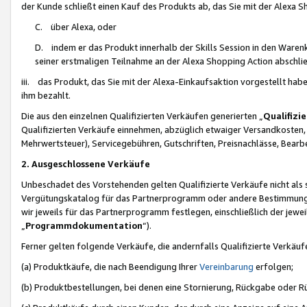
der Kunde schließt einen Kauf des Produkts ab, das Sie mit der Alexa 
C. über Alexa, oder
D. indem er das Produkt innerhalb der Skills Session in den Waren
seiner erstmaligen Teilnahme an der Alexa Shopping Action abschlie
iii. das Produkt, das Sie mit der Alexa-Einkaufsaktion vorgestellt ha
ihm bezahlt.
Die aus den einzelnen Qualifizierten Verkäufen generierten „
Qualifizi
Qualifizierten Verkäufe einnehmen, abzüglich etwaiger Versandkosten
Mehrwertsteuer), Servicegebühren, Gutschriften, Preisnachlässe, Bear
2. Ausgeschlossene Verkäufe
Unbeschadet des Vorstehenden gelten Qualifizierte Verkäufe nicht als
Vergütungskatalog für das Partnerprogramm oder andere Bestimmungen,
wir jeweils für das Partnerprogramm festlegen, einschließlich der jewe
„
Programmdokumentation
“).
Ferner gelten folgende Verkäufe, die andernfalls Qualifizierte Verkä
(a) Produktkäufe, die nach Beendigung Ihrer
Vereinbarung
erfolgen;
(b) Produktbestellungen, bei denen eine Stornierung, Rückgabe oder R