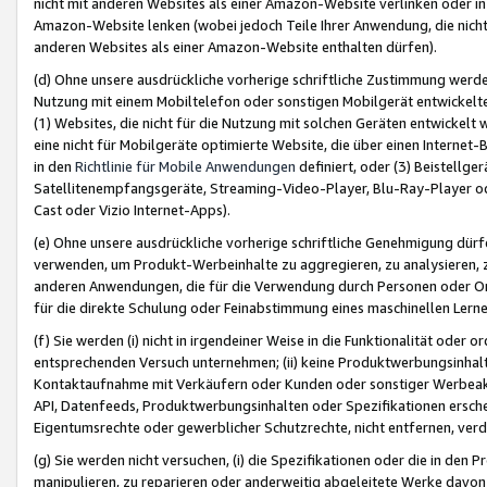
nicht mit anderen Websites als einer Amazon-Website verlinken oder i
Amazon-Website lenken (wobei jedoch Teile Ihrer Anwendung, die nich
anderen Websites als einer Amazon-Website enthalten dürfen).
(d) Ohne unsere ausdrückliche vorherige schriftliche Zustimmung werd
Nutzung mit einem Mobiltelefon oder sonstigen Mobilgerät entwickelt
(1) Websites, die nicht für die Nutzung mit solchen Geräten entwickelt
eine nicht für Mobilgeräte optimierte Website, die über einen Interne
in den
Richtlinie für Mobile Anwendungen
definiert, oder (3) Beistellge
Satellitenempfangsgeräte, Streaming-Video-Player, Blu-Ray-Player ode
Cast oder Vizio Internet-Apps).
(e) Ohne unsere ausdrückliche vorherige schriftliche Genehmigung dürfe
verwenden, um Produkt-Werbeinhalte zu aggregieren, zu analysieren, 
anderen Anwendungen, die für die Verwendung durch Personen oder Or
für die direkte Schulung oder Feinabstimmung eines maschinellen Lern
(f) Sie werden (i) nicht in irgendeiner Weise in die Funktionalität ode
entsprechenden Versuch unternehmen; (ii) keine Produktwerbungsinha
Kontaktaufnahme mit Verkäufern oder Kunden oder sonstiger Werbeaktiv
API, Datenfeeds, Produktwerbungsinhalten oder Spezifikationen erschei
Eigentumsrechte oder gewerblicher Schutzrechte, nicht entfernen, verd
(g) Sie werden nicht versuchen, (i) die Spezifikationen oder die in de
manipulieren, zu reparieren oder anderweitig abgeleitete Werke davon z