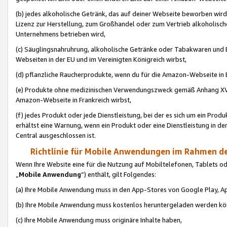
(b) jedes alkoholische Getränk, das auf deiner Webseite beworben wird
Lizenz zur Herstellung, zum Großhandel oder zum Vertrieb alkoholisch
Unternehmens betrieben wird,
(c) Säuglingsnahruhrung, alkoholische Getränke oder Tabakwaren und E
Webseiten in der EU und im Vereinigten Königreich wirbst,
(d) pflanzliche Raucherprodukte, wenn du für die Amazon-Webseite in B
(e) Produkte ohne medizinischen Verwendungszweck gemäß Anhang XVI 
Amazon-Webseite in Frankreich wirbst,
(f) jedes Produkt oder jede Dienstleistung, bei der es sich um ein Prod
erhältst eine Warnung, wenn ein Produkt oder eine Dienstleistung in de
Central ausgeschlossen ist.
Richtlinie für Mobile Anwendungen im Rahmen de
Wenn Ihre Website eine für die Nutzung auf Mobiltelefonen, Tablets 
„
Mobile Anwendung
“) enthält, gilt Folgendes:
(a) Ihre Mobile Anwendung muss in den App-Stores von Google Play, A
(b) Ihre Mobile Anwendung muss kostenlos heruntergeladen werden könn
(c) Ihre Mobile Anwendung muss originäre Inhalte haben,