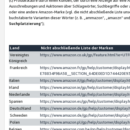
(c) Produktkäufe durch einen Kunden, der durch eine Anzeige auf eine 
Ausschreibungen und Auktionen über Schlagwörter, Suchbegriffe oder 
oder eine andere Amazon-Marke (vgl. die nicht abschließende Liste un
buchstabierte Varianten dieser Wörter (z. B. „ammazon“, „amaozn“ und „
Suchplatzierung
”);
Land
Nicht abschließende Liste der Marken
Vereinigtes
https://www.amazon.co.uk/gp/feature.html?ie=U
Königreich
Frankreich
https://www.amazon.fr/gp/help/customer/displa
E78834F9BA58__SECTION_64DE0ED1D744420E9
Italien
https://www.amazon.it/gp/help/customer/display
Irland
https://www.amazon.ie/gp/help/customer/displa
Niederlande
https://www.amazon.nl/gp/help/customer/display
Spanien
https://www.amazon.es/gp/help/customer/display
Deutschland
https://www.amazon.de/gp/help/customer/displa
Schweden
https://www.amazon.de/gp/help/customer/displa
Polen
https://www.amazon.pl/gp/help/customer/display
Belgien
https://www.amazon.com.be/gp/help/customer/d