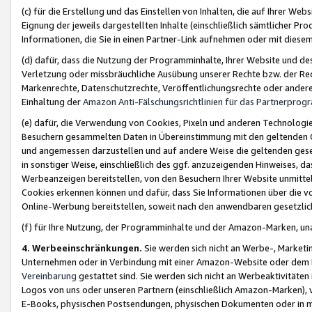
(c) für die Erstellung und das Einstellen von Inhalten, die auf Ihrer We
Eignung der jeweils dargestellten Inhalte (einschließlich sämtlicher 
Informationen, die Sie in einen Partner-Link aufnehmen oder mit diese
(d) dafür, dass die Nutzung der Programminhalte, Ihrer Website und des 
Verletzung oder missbräuchliche Ausübung unserer Rechte bzw. der Recht
Markenrechte, Datenschutzrechte, Veröffentlichungsrechte oder anderer
Einhaltung der
Amazon Anti-Fälschungsrichtlinien für das Partnerpro
(e) dafür, die Verwendung von Cookies, Pixeln und anderen Technologien
Besuchern gesammelten Daten in Übereinstimmung mit den geltenden Ge
und angemessen darzustellen und auf andere Weise die geltenden geset
in sonstiger Weise, einschließlich des ggf. anzuzeigenden Hinweises, d
Werbeanzeigen bereitstellen, von den Besuchern Ihrer Website unmitte
Cookies erkennen können und dafür, dass Sie Informationen über die v
Online-Werbung bereitstellen, soweit nach den anwendbaren gesetzlic
(f) für Ihre Nutzung, der Programminhalte und der Amazon-Marken, u
4. Werbeeinschränkungen.
Sie werden sich nicht an Werbe-, Market
Unternehmen oder in Verbindung mit einer Amazon-Website oder dem Pa
Vereinbarung
gestattet sind. Sie werden sich nicht an Werbeaktivitäten
Logos von uns oder unseren Partnern (einschließlich Amazon-Marken), 
E-Books, physischen Postsendungen, physischen Dokumenten oder in 