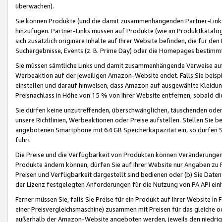
überwachen).
Sie können Produkte (und die damit zusammenhängenden Partner-Links)
hinzufügen. Partner-Links müssen auf Produkte (wie im Produktkatalog de
sich zusätzlich originäre Inhalte auf Ihrer Website befinden, die für 
Suchergebnisse, Events (z. B. Prime Day) oder die Homepages bestimmte
Sie müssen sämtliche Links und damit zusammenhängende Verweise auf z
Werbeaktion auf der jeweiligen Amazon-Website endet. Falls Sie beisp
einstellen und darauf hinweisen, dass Amazon auf ausgewählte Kleidun
Preisnachlass in Höhe von 15 % von Ihrer Website entfernen, sobald di
Sie dürfen keine unzutreffenden, überschwänglichen, täuschenden od
unsere Richtlinien, Werbeaktionen oder Preise aufstellen. Stellen Sie 
angebotenen Smartphone mit 64 GB Speicherkapazität ein, so dürfen S
führt.
Die Preise und die Verfügbarkeit von Produkten können Veränderungen 
Produkte ändern können, dürfen Sie auf Ihrer Website nur Angaben zu P
Preisen und Verfügbarkeit dargestellt sind bedienen oder (b) Sie Daten
der Lizenz festgelegten Anforderungen für die Nutzung von PA API einh
Ferner müssen Sie, falls Sie Preise für ein Produkt auf Ihrer Website in 
einer Preisvergleichsmaschine) zusammen mit Preisen für das gleiche o
außerhalb der Amazon-Website angeboten werden, jeweils den niedrigst