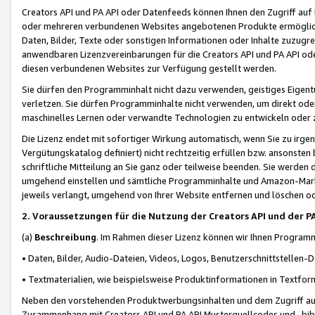
Creators API und PA API oder Datenfeeds können Ihnen den Zugriff auf D
oder mehreren verbundenen Websites angebotenen Produkte ermögliche
Daten, Bilder, Texte oder sonstigen Informationen oder Inhalte zuzugre
anwendbaren Lizenzvereinbarungen für die Creators API und PA API od
diesen verbundenen Websites zur Verfügung gestellt werden.
Sie dürfen den Programminhalt nicht dazu verwenden, geistiges Eigent
verletzen. Sie dürfen Programminhalte nicht verwenden, um direkt ode
maschinelles Lernen oder verwandte Technologien zu entwickeln oder zu
Die Lizenz endet mit sofortiger Wirkung automatisch, wenn Sie zu irg
Vergütungskatalog definiert) nicht rechtzeitig erfüllen bzw. ansonsten
schriftliche Mitteilung an Sie ganz oder teilweise beenden. Sie werden
umgehend einstellen und sämtliche Programminhalte und Amazon-Marke
jeweils verlangt, umgehend von Ihrer Website entfernen und löschen od
2. Voraussetzungen für die Nutzung der Creators API und der P
(a)
Beschreibung
. Im Rahmen dieser Lizenz können wir Ihnen Programmi
• Daten, Bilder, Audio-Dateien, Videos, Logos, Benutzerschnittstellen-
• Textmaterialien, wie beispielsweise Produktinformationen in Textfor
Neben den vorstehenden Produktwerbungsinhalten und dem Zugriff auf 
Zusammenhang mit Creators API und PA API Musterquellcodes und -bibli