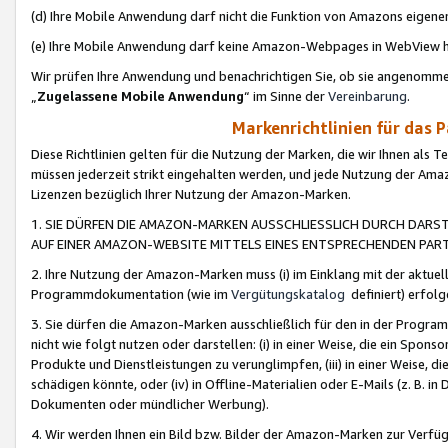
(d) Ihre Mobile Anwendung darf nicht die Funktion von Amazons eige
(e) Ihre Mobile Anwendung darf keine Amazon-Webpages in WebView 
Wir prüfen Ihre Anwendung und benachrichtigen Sie, ob sie angenomm
„
Zugelassene Mobile Anwendung
“ im Sinne der
Vereinbarung
.
Markenrichtlinien für das 
Diese Richtlinien gelten für die Nutzung der Marken, die wir Ihnen als 
müssen jederzeit strikt eingehalten werden, und jede Nutzung der Ama
Lizenzen bezüglich Ihrer Nutzung der Amazon-Marken.
1. SIE DÜRFEN DIE AMAZON-MARKEN AUSSCHLIESSLICH DURCH DARS
AUF EINER AMAZON-WEBSITE MITTELS EINES ENTSPRECHENDEN PART
2. Ihre Nutzung der Amazon-Marken muss (i) im Einklang mit der aktuells
Programmdokumentation (wie im
Vergütungskatalog
definiert) erfolg
3. Sie dürfen die Amazon-Marken ausschließlich für den in der Progr
nicht wie folgt nutzen oder darstellen: (i) in einer Weise, die ein Spo
Produkte und Dienstleistungen zu verunglimpfen, (iii) in einer Weise
schädigen könnte, oder (iv) in Offline-Materialien oder E-Mails (z. B.
Dokumenten oder mündlicher Werbung).
4. Wir werden Ihnen ein Bild bzw. Bilder der Amazon-Marken zur Verfüg