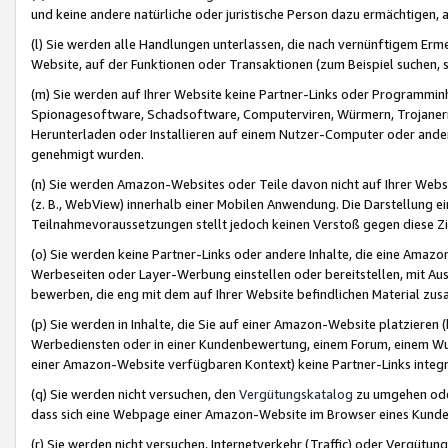
und keine andere natürliche oder juristische Person dazu ermächtigen, a
(l) Sie werden alle Handlungen unterlassen, die nach vernünftigem Erme
Website, auf der Funktionen oder Transaktionen (zum Beispiel suchen, s
(m) Sie werden auf Ihrer Website keine Partner-Links oder Programmin
Spionagesoftware, Schadsoftware, Computerviren, Würmern, Trojaner
Herunterladen oder Installieren auf einem Nutzer-Computer oder ande
genehmigt wurden.
(n) Sie werden Amazon-Websites oder Teile davon nicht auf Ihrer Websi
(z. B., WebView) innerhalb einer Mobilen Anwendung. Die Darstellung ein
Teilnahmevoraussetzungen stellt jedoch keinen Verstoß gegen diese Zif
(o) Sie werden keine Partner-Links oder andere Inhalte, die eine Am
Werbeseiten oder Layer-Werbung einstellen oder bereitstellen, mit Au
bewerben, die eng mit dem auf Ihrer Website befindlichen Material z
(p) Sie werden in Inhalte, die Sie auf einer Amazon-Website platzier
Werbediensten oder in einer Kundenbewertung, einem Forum, einem Wun
einer Amazon-Website verfügbaren Kontext) keine Partner-Links integr
(q) Sie werden nicht versuchen, den
Vergütungskatalog
zu umgehen oder
dass sich eine Webpage einer Amazon-Website im Browser eines Kunden 
(r) Sie werden nicht versuchen, Internetverkehr (Traffic) oder Vergü