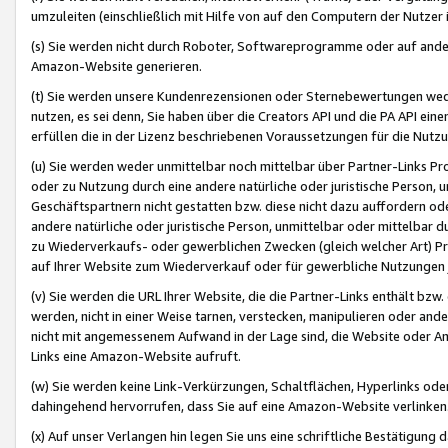
umzuleiten (einschließlich mit Hilfe von auf den Computern der Nutzer i
(s) Sie werden nicht durch Roboter, Softwareprogramme oder auf andere
Amazon-Website generieren.
(t) Sie werden unsere Kundenrezensionen oder Sternebewertungen wed
nutzen, es sei denn, Sie haben über die Creators API und die PA API e
erfüllen die in der Lizenz beschriebenen Voraussetzungen für die Nutzu
(u) Sie werden weder unmittelbar noch mittelbar über Partner-Links P
oder zu Nutzung durch eine andere natürliche oder juristische Person,
Geschäftspartnern nicht gestatten bzw. diese nicht dazu auffordern od
andere natürliche oder juristische Person, unmittelbar oder mittelbar
zu Wiederverkaufs- oder gewerblichen Zwecken (gleich welcher Art) 
auf Ihrer Website zum Wiederverkauf oder für gewerbliche Nutzungen 
(v) Sie werden die URL Ihrer Website, die die Partner-Links enthält b
werden, nicht in einer Weise tarnen, verstecken, manipulieren oder and
nicht mit angemessenem Aufwand in der Lage sind, die Website oder A
Links eine Amazon-Website aufruft.
(w) Sie werden keine Link-Verkürzungen, Schaltflächen, Hyperlinks ode
dahingehend hervorrufen, dass Sie auf eine Amazon-Website verlinken
(x) Auf unser Verlangen hin legen Sie uns eine schriftliche Bestätigung