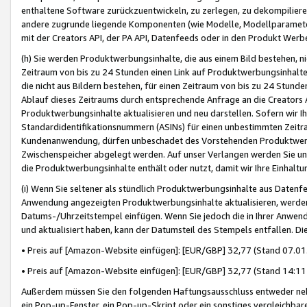
enthaltene Software zurückzuentwickeln, zu zerlegen, zu dekompilier
andere zugrunde liegende Komponenten (wie Modelle, Modellparameter
mit der Creators API, der PA API, Datenfeeds oder in den Produkt Werb
(h) Sie werden Produktwerbungsinhalte, die aus einem Bild bestehen, ni
Zeitraum von bis zu 24 Stunden einen Link auf Produktwerbungsinhalte
die nicht aus Bildern bestehen, für einen Zeitraum von bis zu 24 Stund
Ablauf dieses Zeitraums durch entsprechende Anfrage an die Creators 
Produktwerbungsinhalte aktualisieren und neu darstellen. Sofern wir Ih
Standardidentifikationsnummern (ASINs) für einen unbestimmten Zeitra
Kundenanwendung, dürfen unbeschadet des Vorstehenden Produktwerbu
Zwischenspeicher abgelegt werden. Auf unser Verlangen werden Sie un
die Produktwerbungsinhalte enthält oder nutzt, damit wir Ihre Einhalt
(i) Wenn Sie seltener als stündlich Produktwerbungsinhalte aus Datenfe
Anwendung angezeigten Produktwerbungsinhalte aktualisieren, werden 
Datums-/Uhrzeitstempel einfügen. Wenn Sie jedoch die in Ihrer Anwe
und aktualisiert haben, kann der Datumsteil des Stempels entfallen. Dies
• Preis auf [Amazon-Website einfügen]: [EUR/GBP] 32,77 (Stand 07.01.
• Preis auf [Amazon-Website einfügen]: [EUR/GBP] 32,77 (Stand 14:11 
Außerdem müssen Sie den folgenden Haftungsausschluss entweder neb
ein Pop-up-Fenster, ein Pop-up-Skript oder ein sonstiges vergleichba