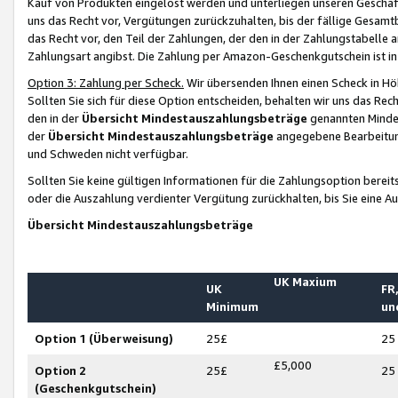
Kauf von Produkten eingelöst werden und unterliegen unseren Geschäf
uns das Recht vor, Vergütungen zurückzuhalten, bis der fällige Gesamt
das Recht vor, den Teil der Zahlungen, der den in der Zahlungstabelle 
Zahlungsart angibst. Die Zahlung per Amazon-Geschenkgutschein ist in
Option 3: Zahlung per Scheck.
Wir übersenden Ihnen einen Scheck in Höh
Sollten Sie sich für diese Option entscheiden, behalten wir uns das Rec
den in der
Übersicht Mindestauszahlungsbeträge
genannten Mindest
der
Übersicht Mindestauszahlungsbeträge
angegebene Bearbeitung
und Schweden nicht verfügbar.
Sollten Sie keine gültigen Informationen für die Zahlungsoption bereit
oder die Auszahlung verdienter Vergütung zurückhalten, bis Sie eine A
Übersicht Mindestauszahlungsbeträge
UK Maxium
UK
FR,
Minimum
un
Option 1 (Überweisung)
25£
25
£5,000
Option 2
25£
25
(Geschenkgutschein)