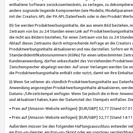
enthaltene Software zurückzuentwickeln, zu zerlegen, zu dekompilier
andere zugrunde liegende Komponenten (wie Modelle, Modellparameter
mit der Creators API, der PA API, Datenfeeds oder in den Produkt Werb
(h) Sie werden Produktwerbungsinhalte, die aus einem Bild bestehen, ni
Zeitraum von bis zu 24 Stunden einen Link auf Produktwerbungsinhalte
die nicht aus Bildern bestehen, für einen Zeitraum von bis zu 24 Stund
Ablauf dieses Zeitraums durch entsprechende Anfrage an die Creators 
Produktwerbungsinhalte aktualisieren und neu darstellen. Sofern wir Ih
Standardidentifikationsnummern (ASINs) für einen unbestimmten Zeitra
Kundenanwendung, dürfen unbeschadet des Vorstehenden Produktwerbu
Zwischenspeicher abgelegt werden. Auf unser Verlangen werden Sie un
die Produktwerbungsinhalte enthält oder nutzt, damit wir Ihre Einhalt
(i) Wenn Sie seltener als stündlich Produktwerbungsinhalte aus Datenfe
Anwendung angezeigten Produktwerbungsinhalte aktualisieren, werden 
Datums-/Uhrzeitstempel einfügen. Wenn Sie jedoch die in Ihrer Anwe
und aktualisiert haben, kann der Datumsteil des Stempels entfallen. Dies
• Preis auf [Amazon-Website einfügen]: [EUR/GBP] 32,77 (Stand 07.01.
• Preis auf [Amazon-Website einfügen]: [EUR/GBP] 32,77 (Stand 14:11 
Außerdem müssen Sie den folgenden Haftungsausschluss entweder neb
ein Pop-up-Fenster, ein Pop-up-Skript oder ein sonstiges vergleichba