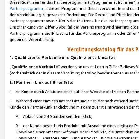
Diese Richtlinien für das Partnerprogramm („
Programmrichtlinien
“)
Partnerprogramm
; in diesen Programmrichtlinien verwendete und durch
der Vereinbarung zugewiesene Bedeutung. Die Rechte und Pflichten de
Partnerprogramm sowie Ziffer 3 der IP-Lizenz für das Partnerprogram
Einschränkung von Ziffer 6 Abs. (a) der Vereinbarung wird hiermit Fol
Partnerprogramm, die IP-Lizenz für das Partnerprogramm oder Ziffer 1
gegen die Vereinbarung.
Vergütungskatalog für das 
1. Qualifizierte Verkäufe und Qualifizierte Umsätze
„
Qualifizierte Verkäufe
“ werden von uns mit den in Ziffer 3 diese
(vorbehaltlich der in diesem Vergütungskatalog beschriebenen Ausnah
(a) Partner- Link auf Ihrer Site
:
i. ein Kunde durch Anklicken eines auf Ihrer Website platzierten Part
ii. während einer einzigen Internetsitzung eines der nachstehend unter (i)
Kunde den Partner-Link anklickt und mit dem zuerst eintretenden der f
A. Ablauf von 24 Stunden seit dem Klick,
B. der Kunde bestellt ein Produkt, mit Ausnahme eines digitalen P
Download einer Amazon Software oder Produkte, die unter dem N
Downloads“, „Amazon Coin“, „Kindle Books“, „Kindle Newspapers“, „