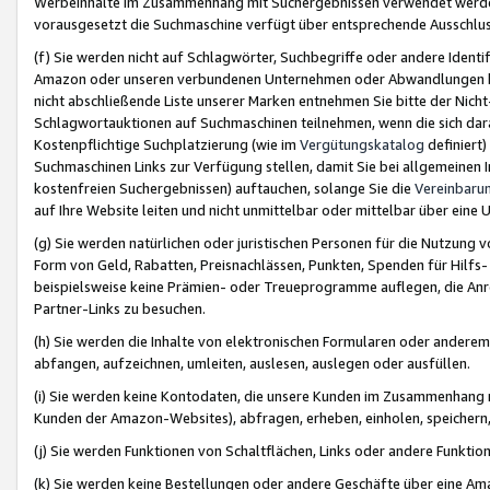
Werbeinhalte im Zusammenhang mit Suchergebnissen verwendet werden,
vorausgesetzt die Suchmaschine verfügt über entsprechende Ausschlu
(f) Sie werden nicht auf Schlagwörter, Suchbegriffe oder andere Ident
Amazon oder unseren verbundenen Unternehmen oder Abwandlungen bzw
nicht abschließende Liste unserer Marken entnehmen Sie bitte der Nich
Schlagwortauktionen auf Suchmaschinen teilnehmen, wenn die sich da
Kostenpflichtige Suchplatzierung (wie im
Vergütungskatalog
definiert
Suchmaschinen Links zur Verfügung stellen, damit Sie bei allgemeinen I
kostenfreien Suchergebnissen) auftauchen, solange Sie die
Vereinbaru
auf Ihre Website leiten und nicht unmittelbar oder mittelbar über eine
(g) Sie werden natürlichen oder juristischen Personen für die Nutzung 
Form von Geld, Rabatten, Preisnachlässen, Punkten, Spenden für Hilfs
beispielsweise keine Prämien- oder Treueprogramme auflegen, die Anrei
Partner-Links zu besuchen.
(h) Sie werden die Inhalte von elektronischen Formularen oder anderem M
abfangen, aufzeichnen, umleiten, auslesen, auslegen oder ausfüllen.
(i) Sie werden keine Kontodaten, die unsere Kunden im Zusammenhang 
Kunden der Amazon-Websites), abfragen, erheben, einholen, speichern,
(j) Sie werden Funktionen von Schaltflächen, Links oder andere Funkti
(k) Sie werden keine Bestellungen oder andere Geschäfte über eine Ama