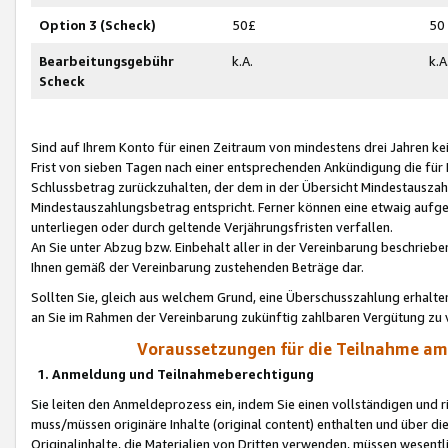
Option 3 (Scheck)
50£
50
Bearbeitungsgebühr
k.A.
k.A
Scheck
Sind auf Ihrem Konto für einen Zeitraum von mindestens drei Jahren kein
Frist von sieben Tagen nach einer entsprechenden Ankündigung die für
Schlussbetrag zurückzuhalten, der dem in der Übersicht Mindestausz
Mindestauszahlungsbetrag entspricht. Ferner können eine etwaig aufg
unterliegen oder durch geltende Verjährungsfristen verfallen.
An Sie unter Abzug bzw. Einbehalt aller in der Vereinbarung beschrieb
Ihnen gemäß der Vereinbarung zustehenden Beträge dar.
Sollten Sie, gleich aus welchem Grund, eine Überschusszahlung erhalte
an Sie im Rahmen der Vereinbarung zukünftig zahlbaren Vergütung zu 
Voraussetzungen für die Teilnahme a
1. Anmeldung und Teilnahmeberechtigung
Sie leiten den Anmeldeprozess ein, indem Sie einen vollständigen und 
muss/müssen originäre Inhalte (original content) enthalten und über d
Originalinhalte, die Materialien von Dritten verwenden, müssen wese