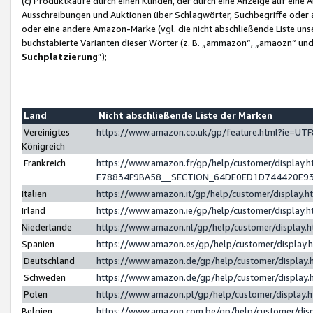
(c) Produktkäufe durch einen Kunden, der durch eine Anzeige auf eine 
Ausschreibungen und Auktionen über Schlagwörter, Suchbegriffe oder 
oder eine andere Amazon-Marke (vgl. die nicht abschließende Liste un
buchstabierte Varianten dieser Wörter (z. B. „ammazon“, „amaozn“ und „
Suchplatzierung
”);
Land
Nicht abschließende Liste der Marken
Vereinigtes
https://www.amazon.co.uk/gp/feature.html?ie=U
Königreich
Frankreich
https://www.amazon.fr/gp/help/customer/displa
E78834F9BA58__SECTION_64DE0ED1D744420E9
Italien
https://www.amazon.it/gp/help/customer/display
Irland
https://www.amazon.ie/gp/help/customer/displa
Niederlande
https://www.amazon.nl/gp/help/customer/display
Spanien
https://www.amazon.es/gp/help/customer/display
Deutschland
https://www.amazon.de/gp/help/customer/displa
Schweden
https://www.amazon.de/gp/help/customer/displa
Polen
https://www.amazon.pl/gp/help/customer/display
Belgien
https://www.amazon.com.be/gp/help/customer/d