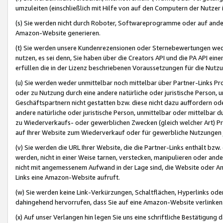
umzuleiten (einschließlich mit Hilfe von auf den Computern der Nutzer i
(s) Sie werden nicht durch Roboter, Softwareprogramme oder auf andere
Amazon-Website generieren.
(t) Sie werden unsere Kundenrezensionen oder Sternebewertungen wed
nutzen, es sei denn, Sie haben über die Creators API und die PA API e
erfüllen die in der Lizenz beschriebenen Voraussetzungen für die Nutzu
(u) Sie werden weder unmittelbar noch mittelbar über Partner-Links P
oder zu Nutzung durch eine andere natürliche oder juristische Person,
Geschäftspartnern nicht gestatten bzw. diese nicht dazu auffordern od
andere natürliche oder juristische Person, unmittelbar oder mittelbar
zu Wiederverkaufs- oder gewerblichen Zwecken (gleich welcher Art) 
auf Ihrer Website zum Wiederverkauf oder für gewerbliche Nutzungen 
(v) Sie werden die URL Ihrer Website, die die Partner-Links enthält b
werden, nicht in einer Weise tarnen, verstecken, manipulieren oder and
nicht mit angemessenem Aufwand in der Lage sind, die Website oder A
Links eine Amazon-Website aufruft.
(w) Sie werden keine Link-Verkürzungen, Schaltflächen, Hyperlinks ode
dahingehend hervorrufen, dass Sie auf eine Amazon-Website verlinken
(x) Auf unser Verlangen hin legen Sie uns eine schriftliche Bestätigung