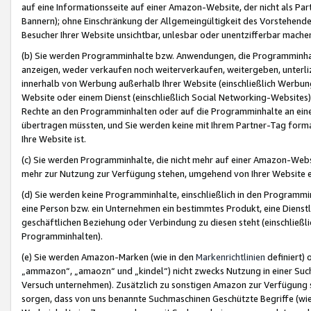
auf eine Informationsseite auf einer Amazon-Website, der nicht als Part
Bannern); ohne Einschränkung der Allgemeingültigkeit des Vorstehende
Besucher Ihrer Website unsichtbar, unlesbar oder unentzifferbar mache
(b) Sie werden Programminhalte bzw. Anwendungen, die Programminhalt
anzeigen, weder verkaufen noch weiterverkaufen, weitergeben, unterli
innerhalb von Werbung außerhalb Ihrer Website (einschließlich Werbun
Website oder einem Dienst (einschließlich Social Networking-Website
Rechte an den Programminhalten oder auf die Programminhalte an eine a
übertragen müssten, und Sie werden keine mit Ihrem Partner-Tag formati
Ihre Website ist.
(c) Sie werden Programminhalte, die nicht mehr auf einer Amazon-Websit
mehr zur Nutzung zur Verfügung stehen, umgehend von Ihrer Website e
(d) Sie werden keine Programminhalte, einschließlich in den Programmin
eine Person bzw. ein Unternehmen ein bestimmtes Produkt, eine Dienstle
geschäftlichen Beziehung oder Verbindung zu diesen steht (einschließli
Programminhalten).
(e) Sie werden Amazon-Marken (wie in den
Markenrichtlinien
definiert) 
„ammazon“, „amaozn“ und „kindel“) nicht zwecks Nutzung in einer Suc
Versuch unternehmen). Zusätzlich zu sonstigen Amazon zur Verfügung 
sorgen, dass von uns benannte Suchmaschinen Geschützte Begriffe (wie 