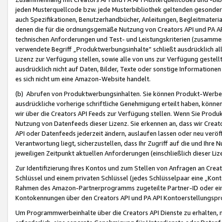
jeden Musterquellcode bzw. jede Musterbibliothek geltenden gesonder
auch Spezifikationen, Benutzerhandbücher, Anleitungen, Begleitmaterial
denen die für die ordnungsgemäße Nutzung von Creators API und PA A
technischen Anforderungen und Test- und Leistungskriterien (zusammen
verwendete Begriff „Produktwerbungsinhalte“ schließt ausdrücklich al
Lizenz zur Verfügung stellen, sowie alle von uns zur Verfügung gestel
ausdrücklich nicht auf Daten, Bilder, Texte oder sonstige Informatione
es sich nicht um eine Amazon-Website handelt.
(b) Abrufen von Produktwerbungsinhalten. Sie können Produkt-Werbein
ausdrückliche vorherige schriftliche Genehmigung erteilt haben, könn
wir über die Creators API Feeds zur Verfügung stellen. Wenn Sie Produk
Nutzung von Datenfeeds dieser Lizenz. Sie erkennen an, dass wir Creat
API oder Datenfeeds jederzeit ändern, auslaufen lassen oder neu veröffe
Verantwortung liegt, sicherzustellen, dass Ihr Zugriff auf die und Ihr
jeweiligen Zeitpunkt aktuellen Anforderungen (einschließlich dieser Liz
Zur Identifizierung Ihres Kontos und zum Stellen von Anfragen an Crea
Schlüssel und einem privaten Schlüssel (jedes Schlüsselpaar eine „Kon
Rahmen des Amazon-Partnerprogramms zugeteilte Partner-ID oder ein
Kontokennungen über den Creators API und PA API Kontoerstellungspro
Um Programmwerbeinhalte über die Creators API Dienste zu erhalten, m