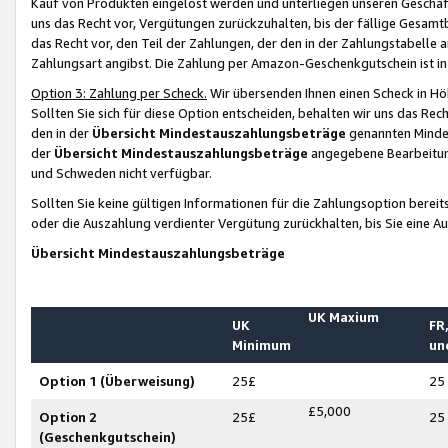
Kauf von Produkten eingelöst werden und unterliegen unseren Geschäf
uns das Recht vor, Vergütungen zurückzuhalten, bis der fällige Gesamt
das Recht vor, den Teil der Zahlungen, der den in der Zahlungstabelle 
Zahlungsart angibst. Die Zahlung per Amazon-Geschenkgutschein ist in
Option 3: Zahlung per Scheck.
Wir übersenden Ihnen einen Scheck in Höh
Sollten Sie sich für diese Option entscheiden, behalten wir uns das Rec
den in der
Übersicht Mindestauszahlungsbeträge
genannten Mindest
der
Übersicht Mindestauszahlungsbeträge
angegebene Bearbeitung
und Schweden nicht verfügbar.
Sollten Sie keine gültigen Informationen für die Zahlungsoption bereit
oder die Auszahlung verdienter Vergütung zurückhalten, bis Sie eine A
Übersicht Mindestauszahlungsbeträge
UK Maxium
UK
FR,
Minimum
un
Option 1 (Überweisung)
25£
25
£5,000
Option 2
25£
25
(Geschenkgutschein)