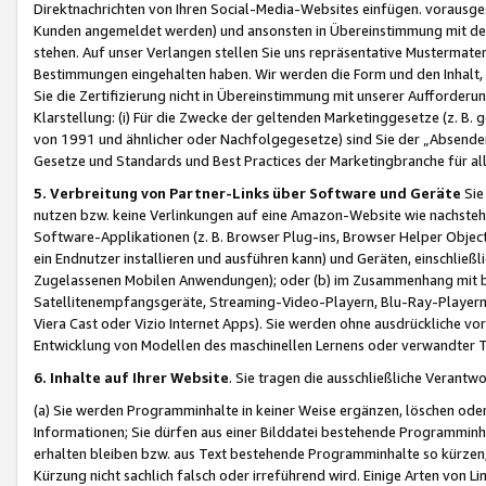
Direktnachrichten von Ihren Social-Media-Websites einfügen. vorausg
Kunden angemeldet werden) und ansonsten in Übereinstimmung mit der
stehen. Auf unser Verlangen stellen Sie uns repräsentative Mustermater
Bestimmungen eingehalten haben. Wir werden die Form und den Inhalt, di
Sie die Zertifizierung nicht in Übereinstimmung mit unserer Aufforderu
Klarstellung: (i) Für die Zwecke der geltenden Marketinggesetze (z. 
von 1991 und ähnlicher oder Nachfolgegesetze) sind Sie der „Absender“ j
Gesetze und Standards und Best Practices der Marketingbranche für 
5. Verbreitung von Partner-Links über Software und Geräte
Sie
nutzen bzw. keine Verlinkungen auf eine Amazon-Website wie nachsteh
Software-Applikationen (z. B. Browser Plug-ins, Browser Helper Objec
ein Endnutzer installieren und ausführen kann) und Geräten, einschlie
Zugelassenen Mobilen Anwendungen); oder (b) im Zusammenhang mit bzw.
Satellitenempfangsgeräte, Streaming-Video-Playern, Blu-Ray-Playern 
Viera Cast oder Vizio Internet Apps). Sie werden ohne ausdrückliche v
Entwicklung von Modellen des maschinellen Lernens oder verwandter 
6. Inhalte auf Ihrer Website
. Sie tragen die ausschließliche Verantwo
(a) Sie werden Programminhalte in keiner Weise ergänzen, löschen oder
Informationen; Sie dürfen aus einer Bilddatei bestehende Programminhal
erhalten bleiben bzw. aus Text bestehende Programminhalte so kürzen, 
Kürzung nicht sachlich falsch oder irreführend wird. Einige Arten von L