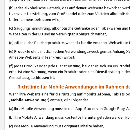
(b) jedes alkoholische Getränk, das auf deiner Webseite beworben wird
Lizenz zur Herstellung, zum Großhandel oder zum Vertrieb alkoholisch
Unternehmens betrieben wird,
(c) Säuglingsnahruhrung, alkoholische Getränke oder Tabakwaren und E
Webseiten in der EU und im Vereinigten Königreich wirbst,
(d) pflanzliche Raucherprodukte, wenn du für die Amazon-Webseite in B
(e) Produkte ohne medizinischen Verwendungszweck gemäß Anhang XVI 
Amazon-Webseite in Frankreich wirbst,
(f) jedes Produkt oder jede Dienstleistung, bei der es sich um ein Prod
erhältst eine Warnung, wenn ein Produkt oder eine Dienstleistung in de
Central ausgeschlossen ist.
Richtlinie für Mobile Anwendungen im Rahmen de
Wenn Ihre Website eine für die Nutzung auf Mobiltelefonen, Tablets 
„
Mobile Anwendung
“) enthält, gilt Folgendes:
(a) Ihre Mobile Anwendung muss in den App-Stores von Google Play, A
(b) Ihre Mobile Anwendung muss kostenlos heruntergeladen werden könn
(c) Ihre Mobile Anwendung muss originäre Inhalte haben,