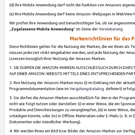
(d) Ihre Mobile Anwendung darf nicht die Funktion von Amazons eige
(e) Ihre Mobile Anwendung darf keine Amazon-Webpages in WebView 
Wir prüfen Ihre Anwendung und benachrichtigen Sie, ob sie angenomm
„
Zugelassene Mobile Anwendung
“ im Sinne der
Vereinbarung
.
Markenrichtlinien für das 
Diese Richtlinien gelten für die Nutzung der Marken, die wir Ihnen als 
müssen jederzeit strikt eingehalten werden, und jede Nutzung der Ama
Lizenzen bezüglich Ihrer Nutzung der Amazon-Marken.
1. SIE DÜRFEN DIE AMAZON-MARKEN AUSSCHLIESSLICH DURCH DARS
AUF EINER AMAZON-WEBSITE MITTELS EINES ENTSPRECHENDEN PART
2. Ihre Nutzung der Amazon-Marken muss (i) im Einklang mit der aktuells
Programmdokumentation (wie im
Vergütungskatalog
definiert) erfolg
3. Sie dürfen die Amazon-Marken ausschließlich für den in der Progr
nicht wie folgt nutzen oder darstellen: (i) in einer Weise, die ein Spo
Produkte und Dienstleistungen zu verunglimpfen, (iii) in einer Weise
schädigen könnte, oder (iv) in Offline-Materialien oder E-Mails (z. B.
Dokumenten oder mündlicher Werbung).
4. Wir werden Ihnen ein Bild bzw. Bilder der Amazon-Marken zur Verfüg