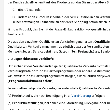
der Kunde schließt einen Kauf des Produkts ab, das Sie mit der Alexa 
C. über Alexa, oder
D. indem er das Produkt innerhalb der Skills Session in den Waren
seiner erstmaligen Teilnahme an der Alexa Shopping Action abschlie
iii. das Produkt, das Sie mit der Alexa-Einkaufsaktion vorgestellt ha
ihm bezahlt.
Die aus den einzelnen Qualifizierten Verkäufen generierten „
Qualifizi
Qualifizierten Verkäufe einnehmen, abzüglich etwaiger Versandkosten
Mehrwertsteuer), Servicegebühren, Gutschriften, Preisnachlässe, Bear
2. Ausgeschlossene Verkäufe
Unbeschadet des Vorstehenden gelten Qualifizierte Verkäufe nicht als
Vergütungskatalog für das Partnerprogramm oder andere Bestimmungen,
wir jeweils für das Partnerprogramm festlegen, einschließlich der jewe
„
Programmdokumentation
“).
Ferner gelten folgende Verkäufe, die andernfalls Qualifizierte Verkä
(a) Produktkäufe, die nach Beendigung Ihrer
Vereinbarung
erfolgen;
(b) Produktbestellungen, bei denen eine Stornierung, Rückgabe oder R