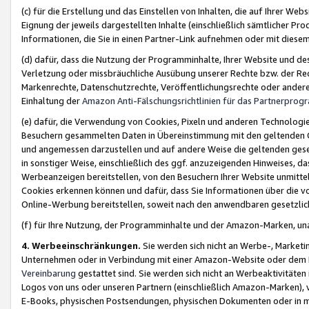
(c) für die Erstellung und das Einstellen von Inhalten, die auf Ihrer We
Eignung der jeweils dargestellten Inhalte (einschließlich sämtlicher 
Informationen, die Sie in einen Partner-Link aufnehmen oder mit diese
(d) dafür, dass die Nutzung der Programminhalte, Ihrer Website und des 
Verletzung oder missbräuchliche Ausübung unserer Rechte bzw. der Recht
Markenrechte, Datenschutzrechte, Veröffentlichungsrechte oder anderer
Einhaltung der
Amazon Anti-Fälschungsrichtlinien für das Partnerpro
(e) dafür, die Verwendung von Cookies, Pixeln und anderen Technologien
Besuchern gesammelten Daten in Übereinstimmung mit den geltenden Ge
und angemessen darzustellen und auf andere Weise die geltenden geset
in sonstiger Weise, einschließlich des ggf. anzuzeigenden Hinweises, d
Werbeanzeigen bereitstellen, von den Besuchern Ihrer Website unmitte
Cookies erkennen können und dafür, dass Sie Informationen über die v
Online-Werbung bereitstellen, soweit nach den anwendbaren gesetzlic
(f) für Ihre Nutzung, der Programminhalte und der Amazon-Marken, u
4. Werbeeinschränkungen.
Sie werden sich nicht an Werbe-, Market
Unternehmen oder in Verbindung mit einer Amazon-Website oder dem Pa
Vereinbarung
gestattet sind. Sie werden sich nicht an Werbeaktivitäten
Logos von uns oder unseren Partnern (einschließlich Amazon-Marken), 
E-Books, physischen Postsendungen, physischen Dokumenten oder in 