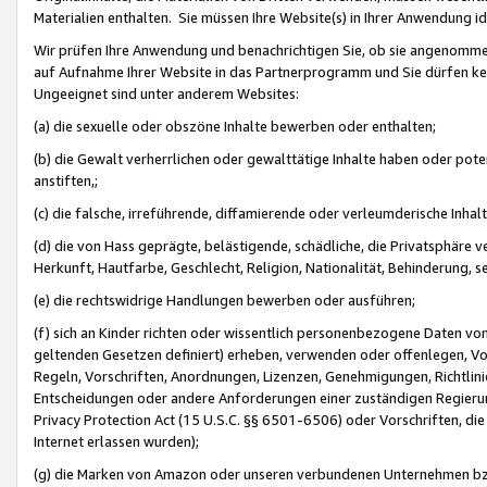
Materialien enthalten. Sie müssen Ihre Website(s) in Ihrer Anwendung ide
Wir prüfen Ihre Anwendung und benachrichtigen Sie, ob sie angenommen
auf Aufnahme Ihrer Website in das Partnerprogramm und Sie dürfen kei
Ungeeignet sind unter anderem Websites:
(a) die sexuelle oder obszöne Inhalte bewerben oder enthalten;
(b) die Gewalt verherrlichen oder gewalttätige Inhalte haben oder pot
anstiften,;
(c) die falsche, irreführende, diffamierende oder verleumderische Inha
(d) die von Hass geprägte, belästigende, schädliche, die Privatsphäre v
Herkunft, Hautfarbe, Geschlecht, Religion, Nationalität, Behinderung, 
(e) die rechtswidrige Handlungen bewerben oder ausführen;
(f) sich an Kinder richten oder wissentlich personenbezogene Daten vo
geltenden Gesetzen definiert) erheben, verwenden oder offenlegen, Vo
Regeln, Vorschriften, Anordnungen, Lizenzen, Genehmigungen, Richtlini
Entscheidungen oder andere Anforderungen einer zuständigen Regierung
Privacy Protection Act (15 U.S.C. §§ 6501-6506) oder Vorschriften, di
Internet erlassen wurden);
(g) die Marken von Amazon oder unseren verbundenen Unternehmen b