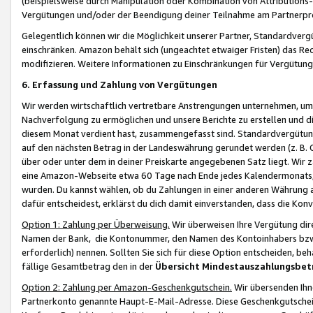
(beispielsweise durch Manipulation oder Kombination von Attributions-
Vergütungen und/oder der Beendigung deiner Teilnahme am Partnerp
Gelegentlich können wir die Möglichkeit unserer Partner, Standardv
einschränken. Amazon behält sich (ungeachtet etwaiger Fristen) das Re
modifizieren. Weitere Informationen zu Einschränkungen für Vergütung
6. Erfassung und Zahlung von Vergütungen
Wir werden wirtschaftlich vertretbare Anstrengungen unternehmen, um 
Nachverfolgung zu ermöglichen und unsere Berichte zu erstellen und di
diesem Monat verdient hast, zusammengefasst sind. Standardvergütung
auf den nächsten Betrag in der Landeswährung gerundet werden (z. B. C
über oder unter dem in deiner Preiskarte angegebenen Satz liegt. Wir
eine Amazon-Webseite etwa 60 Tage nach Ende jedes Kalendermonats, i
wurden. Du kannst wählen, ob du Zahlungen in einer anderen Währung
dafür entscheidest, erklärst du dich damit einverstanden, dass die K
Option 1: Zahlung per Überweisung.
Wir überweisen Ihre Vergütung dir
Namen der Bank, die Kontonummer, den Namen des Kontoinhabers bzw. a
erforderlich) nennen. Sollten Sie sich für diese Option entscheiden, be
fällige Gesamtbetrag den in der
Übersicht Mindestauszahlungsbet
Option 2: Zahlung per Amazon-Geschenkgutschein.
Wir übersenden Ihne
Partnerkonto genannte Haupt-E-Mail-Adresse. Diese Geschenkgutschei