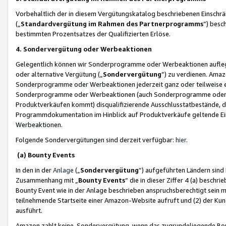
Vorbehaltlich der in diesem Vergütungskatalog beschriebenen Einschr
(„
Standardvergütung im Rahmen des Partnerprogramms
“) besc
bestimmten Prozentsatzes der Qualifizierten Erlöse.
4. Sondervergütung oder Werbeaktionen
Gelegentlich können wir Sonderprogramme oder Werbeaktionen auflegen,
oder alternative Vergütung („
Sondervergütung
”) zu verdienen. Amazo
Sonderprogramme oder Werbeaktionen jederzeit ganz oder teilweise einz
Sonderprogramme oder Werbeaktionen (auch Sonderprogramme oder We
Produktverkäufen kommt) disqualifizierende Ausschlusstatbestände, di
Programmdokumentation im Hinblick auf Produktverkäufe geltende E
Werbeaktionen.
Folgende Sondervergütungen sind derzeit verfügbar:
hier
.
(a) Bounty Events
In den in der
Anlage
(„
Sondervergütung
“) aufgeführten Ländern sind
Zusammenhang mit „
Bounty Events
“ die in dieser Ziffer 4 (a) besch
Bounty Event wie in der Anlage beschrieben anspruchsberechtigt sein mu
teilnehmende Startseite einer Amazon-Website aufruft und (2) der Kun
ausführt.
Amazon zahlt keine Sondervergütung, wenn das zugrundeliegende Boun