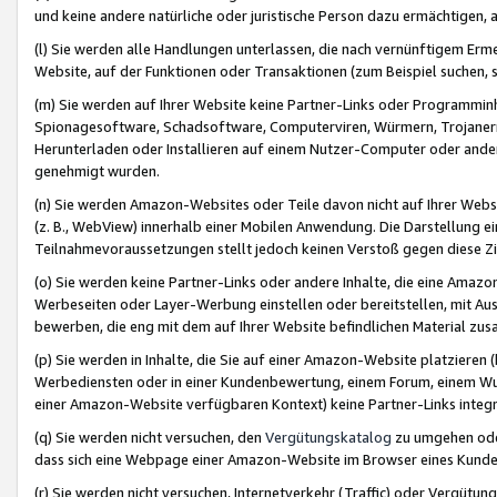
und keine andere natürliche oder juristische Person dazu ermächtigen, a
(l) Sie werden alle Handlungen unterlassen, die nach vernünftigem Erme
Website, auf der Funktionen oder Transaktionen (zum Beispiel suchen, s
(m) Sie werden auf Ihrer Website keine Partner-Links oder Programmin
Spionagesoftware, Schadsoftware, Computerviren, Würmern, Trojaner
Herunterladen oder Installieren auf einem Nutzer-Computer oder ande
genehmigt wurden.
(n) Sie werden Amazon-Websites oder Teile davon nicht auf Ihrer Websi
(z. B., WebView) innerhalb einer Mobilen Anwendung. Die Darstellung ein
Teilnahmevoraussetzungen stellt jedoch keinen Verstoß gegen diese Zif
(o) Sie werden keine Partner-Links oder andere Inhalte, die eine Am
Werbeseiten oder Layer-Werbung einstellen oder bereitstellen, mit Au
bewerben, die eng mit dem auf Ihrer Website befindlichen Material z
(p) Sie werden in Inhalte, die Sie auf einer Amazon-Website platzier
Werbediensten oder in einer Kundenbewertung, einem Forum, einem Wun
einer Amazon-Website verfügbaren Kontext) keine Partner-Links integr
(q) Sie werden nicht versuchen, den
Vergütungskatalog
zu umgehen oder
dass sich eine Webpage einer Amazon-Website im Browser eines Kunden 
(r) Sie werden nicht versuchen, Internetverkehr (Traffic) oder Vergü