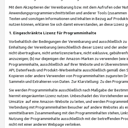
Mit dem Akzeptieren der Vereinbarung bzw. mit dem Aufrufen oder Nutz
Anwendungsprogrammierschnittstellen und anderer Tools (zusammen die
Texten und sonstigen Informationen und Inhalten in Bezug auf Produkte
nutzen können, erklären Sie sich damit einverstanden, an diese Lizenz 
1. Eingeschränkte Lizenz für Programminhalte
Vorbehaltlich der Bedingungen der Vereinbarung und ausschließlich z
Einhaltung der Vereinbarung (einschließlich dieser Lizenz und der ande
nicht übertragbare, nicht unterlizenzierbare, nicht exklusive, gebühren
anzuzeigen; (b) nur diejenigen der Amazon-Marken zu verwenden (wie in 
Programminhalte, ausschließlich auf Ihrer Website und in Übereinstimmu
API, Datenfeeds und Produkt-Werbeinhalte ausschließlich gemäß den Spe
Kopieren oder andere Verwenden von Programminhalten zugunsten Dri
Sammeln und Extrahieren von Daten. Zur Klarstellung: Zu den Program
Sie werden Programminhalte ausschließlich nach Maßgabe der Besti
hiermit eingeräumten Lizenz nutzen. Unbeschadet des Vorstehenden we
Umsätze auf eine Amazon-Website zu leiten, und werden Programminhal
Verbindung mit Programminhalten Besucher auf andere Websites als ein
unmittelbarem Zusammenhang mit den Programminhalten stehen, Links z
Nutzung der Programminhalte ausschließlich mit der betreffenden Pr
nicht mit einer anderen Webpage verlinken.