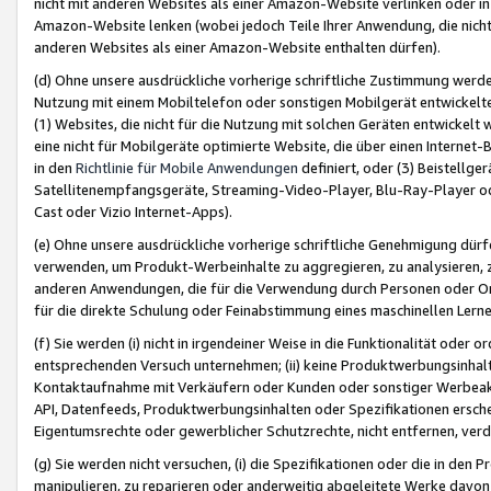
nicht mit anderen Websites als einer Amazon-Website verlinken oder i
Amazon-Website lenken (wobei jedoch Teile Ihrer Anwendung, die nich
anderen Websites als einer Amazon-Website enthalten dürfen).
(d) Ohne unsere ausdrückliche vorherige schriftliche Zustimmung werd
Nutzung mit einem Mobiltelefon oder sonstigen Mobilgerät entwickelt
(1) Websites, die nicht für die Nutzung mit solchen Geräten entwickelt
eine nicht für Mobilgeräte optimierte Website, die über einen Interne
in den
Richtlinie für Mobile Anwendungen
definiert, oder (3) Beistellge
Satellitenempfangsgeräte, Streaming-Video-Player, Blu-Ray-Player ode
Cast oder Vizio Internet-Apps).
(e) Ohne unsere ausdrückliche vorherige schriftliche Genehmigung dürfe
verwenden, um Produkt-Werbeinhalte zu aggregieren, zu analysieren, 
anderen Anwendungen, die für die Verwendung durch Personen oder Or
für die direkte Schulung oder Feinabstimmung eines maschinellen Lern
(f) Sie werden (i) nicht in irgendeiner Weise in die Funktionalität ode
entsprechenden Versuch unternehmen; (ii) keine Produktwerbungsinha
Kontaktaufnahme mit Verkäufern oder Kunden oder sonstiger Werbeaktiv
API, Datenfeeds, Produktwerbungsinhalten oder Spezifikationen erschei
Eigentumsrechte oder gewerblicher Schutzrechte, nicht entfernen, verd
(g) Sie werden nicht versuchen, (i) die Spezifikationen oder die in de
manipulieren, zu reparieren oder anderweitig abgeleitete Werke davon z