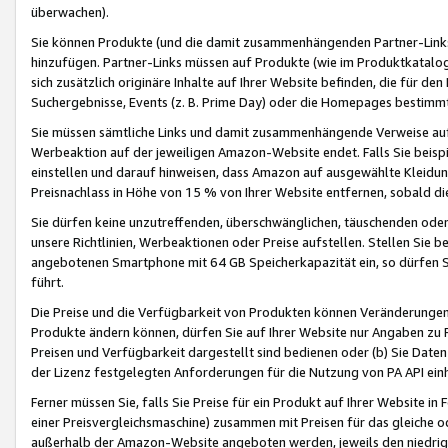
überwachen).
Sie können Produkte (und die damit zusammenhängenden Partner-Links)
hinzufügen. Partner-Links müssen auf Produkte (wie im Produktkatalog de
sich zusätzlich originäre Inhalte auf Ihrer Website befinden, die für 
Suchergebnisse, Events (z. B. Prime Day) oder die Homepages bestimmte
Sie müssen sämtliche Links und damit zusammenhängende Verweise auf z
Werbeaktion auf der jeweiligen Amazon-Website endet. Falls Sie beisp
einstellen und darauf hinweisen, dass Amazon auf ausgewählte Kleidun
Preisnachlass in Höhe von 15 % von Ihrer Website entfernen, sobald di
Sie dürfen keine unzutreffenden, überschwänglichen, täuschenden od
unsere Richtlinien, Werbeaktionen oder Preise aufstellen. Stellen Sie 
angebotenen Smartphone mit 64 GB Speicherkapazität ein, so dürfen S
führt.
Die Preise und die Verfügbarkeit von Produkten können Veränderungen 
Produkte ändern können, dürfen Sie auf Ihrer Website nur Angaben zu P
Preisen und Verfügbarkeit dargestellt sind bedienen oder (b) Sie Daten
der Lizenz festgelegten Anforderungen für die Nutzung von PA API einh
Ferner müssen Sie, falls Sie Preise für ein Produkt auf Ihrer Website in 
einer Preisvergleichsmaschine) zusammen mit Preisen für das gleiche o
außerhalb der Amazon-Website angeboten werden, jeweils den niedrigst