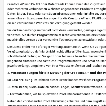
Creators API und PA API oder Datenfeeds können Ihnen den Zugriff auf D
oder mehreren verbundenen Websites angebotenen Produkte ermögliche
Daten, Bilder, Texte oder sonstigen Informationen oder Inhalte zuzugre
anwendbaren Lizenzvereinbarungen für die Creators API und PA API od
diesen verbundenen Websites zur Verfügung gestellt werden.
Sie dürfen den Programminhalt nicht dazu verwenden, geistiges Eigent
verletzen. Sie dürfen Programminhalte nicht verwenden, um direkt ode
maschinelles Lernen oder verwandte Technologien zu entwickeln oder zu
Die Lizenz endet mit sofortiger Wirkung automatisch, wenn Sie zu irg
Vergütungskatalog definiert) nicht rechtzeitig erfüllen bzw. ansonsten
schriftliche Mitteilung an Sie ganz oder teilweise beenden. Sie werden
umgehend einstellen und sämtliche Programminhalte und Amazon-Marke
jeweils verlangt, umgehend von Ihrer Website entfernen und löschen od
2. Voraussetzungen für die Nutzung der Creators API und der P
(a)
Beschreibung
. Im Rahmen dieser Lizenz können wir Ihnen Programmi
• Daten, Bilder, Audio-Dateien, Videos, Logos, Benutzerschnittstellen-
• Textmaterialien, wie beispielsweise Produktinformationen in Textfor
Neben den vorstehenden Produktwerbungsinhalten und dem Zugriff auf 
Zusammenhang mit Creators API und PA API Musterquellcodes und -bibli