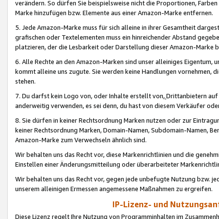
verändern. So dürfen Sie beispielsweise nicht die Proportionen, Farb
Marke hinzufügen bzw. Elemente aus einer Amazon-Marke entfernen.
5. Jede Amazon-Marke muss für sich alleine in ihrer Gesamtheit darge
grafischen oder Textelementen muss ein hinreichender Abstand gegebe
platzieren, der die Lesbarkeit oder Darstellung dieser Amazon-Marke b
6. Alle Rechte an den Amazon-Marken sind unser alleiniges Eigentum, 
kommt alleine uns zugute. Sie werden keine Handlungen vornehmen, 
stehen.
7. Du darfst kein Logo von, oder Inhalte erstellt von,
Drittanbietern au
anderweitig verwenden, es sei denn, du hast von diesem Verkäufer oder
8. Sie dürfen in keiner Rechtsordnung Marken nutzen oder zur Eintragu
keiner Rechtsordnung Marken, Domain-Namen, Subdomain-Namen, Benu
Amazon-Marke zum Verwechseln ähnlich sind.
Wir behalten uns das Recht vor, diese Markenrichtlinien und die gene
Einstellen einer Änderungsmitteilung oder überarbeiteter Markenricht
Wir behalten uns das Recht vor, gegen jede unbefugte Nutzung bzw. jede 
unserem alleinigen Ermessen angemessene Maßnahmen zu ergreifen.
IP-Lizenz- und Nutzungsan
Diese Lizenz regelt Ihre Nutzung von Programminhalten im Zusammen