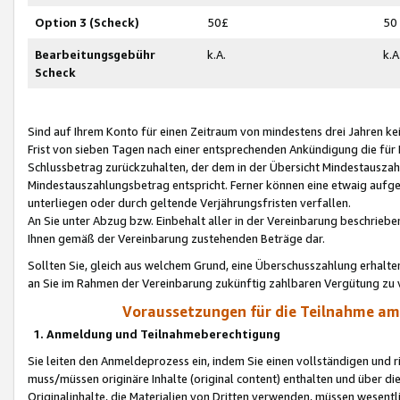
Option 3 (Scheck)
50£
50
Bearbeitungsgebühr
k.A.
k.A
Scheck
Sind auf Ihrem Konto für einen Zeitraum von mindestens drei Jahren kein
Frist von sieben Tagen nach einer entsprechenden Ankündigung die für
Schlussbetrag zurückzuhalten, der dem in der Übersicht Mindestausz
Mindestauszahlungsbetrag entspricht. Ferner können eine etwaig aufg
unterliegen oder durch geltende Verjährungsfristen verfallen.
An Sie unter Abzug bzw. Einbehalt aller in der Vereinbarung beschrieb
Ihnen gemäß der Vereinbarung zustehenden Beträge dar.
Sollten Sie, gleich aus welchem Grund, eine Überschusszahlung erhalte
an Sie im Rahmen der Vereinbarung zukünftig zahlbaren Vergütung zu 
Voraussetzungen für die Teilnahme a
1. Anmeldung und Teilnahmeberechtigung
Sie leiten den Anmeldeprozess ein, indem Sie einen vollständigen und 
muss/müssen originäre Inhalte (original content) enthalten und über d
Originalinhalte, die Materialien von Dritten verwenden, müssen wese