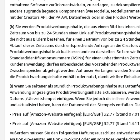
enthaltene Software zurückzuentwickeln, zu zerlegen, zu dekompilier
andere zugrunde liegende Komponenten (wie Modelle, Modellparameter
mit der Creators API, der PA API, Datenfeeds oder in den Produkt Werb
(h) Sie werden Produktwerbungsinhalte, die aus einem Bild bestehen, ni
Zeitraum von bis zu 24 Stunden einen Link auf Produktwerbungsinhalte
die nicht aus Bildern bestehen, für einen Zeitraum von bis zu 24 Stund
Ablauf dieses Zeitraums durch entsprechende Anfrage an die Creators 
Produktwerbungsinhalte aktualisieren und neu darstellen. Sofern wir Ih
Standardidentifikationsnummern (ASINs) für einen unbestimmten Zeitra
Kundenanwendung, dürfen unbeschadet des Vorstehenden Produktwerbu
Zwischenspeicher abgelegt werden. Auf unser Verlangen werden Sie un
die Produktwerbungsinhalte enthält oder nutzt, damit wir Ihre Einhalt
(i) Wenn Sie seltener als stündlich Produktwerbungsinhalte aus Datenfe
Anwendung angezeigten Produktwerbungsinhalte aktualisieren, werden 
Datums-/Uhrzeitstempel einfügen. Wenn Sie jedoch die in Ihrer Anwe
und aktualisiert haben, kann der Datumsteil des Stempels entfallen. Dies
• Preis auf [Amazon-Website einfügen]: [EUR/GBP] 32,77 (Stand 07.01.
• Preis auf [Amazon-Website einfügen]: [EUR/GBP] 32,77 (Stand 14:11 
Außerdem müssen Sie den folgenden Haftungsausschluss entweder neb
ein Pop-up-Fenster, ein Pop-up-Skript oder ein sonstiges vergleichba