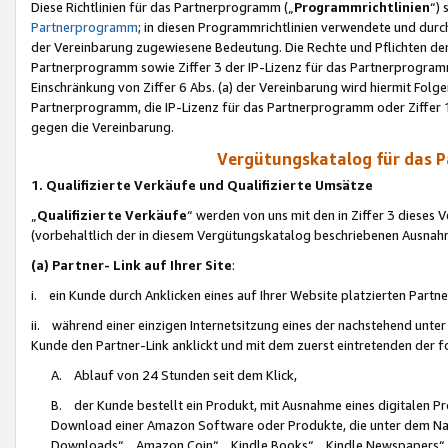
Diese Richtlinien für das Partnerprogramm („
Programmrichtlinien
“)
Partnerprogramm
; in diesen Programmrichtlinien verwendete und durch
der Vereinbarung zugewiesene Bedeutung. Die Rechte und Pflichten de
Partnerprogramm sowie Ziffer 3 der IP-Lizenz für das Partnerprogram
Einschränkung von Ziffer 6 Abs. (a) der Vereinbarung wird hiermit Fol
Partnerprogramm, die IP-Lizenz für das Partnerprogramm oder Ziffer 1
gegen die Vereinbarung.
Vergütungskatalog für das 
1. Qualifizierte Verkäufe und Qualifizierte Umsätze
„
Qualifizierte Verkäufe
“ werden von uns mit den in Ziffer 3 diese
(vorbehaltlich der in diesem Vergütungskatalog beschriebenen Ausnah
(a) Partner- Link auf Ihrer Site
:
i. ein Kunde durch Anklicken eines auf Ihrer Website platzierten Part
ii. während einer einzigen Internetsitzung eines der nachstehend unter (i)
Kunde den Partner-Link anklickt und mit dem zuerst eintretenden der f
A. Ablauf von 24 Stunden seit dem Klick,
B. der Kunde bestellt ein Produkt, mit Ausnahme eines digitalen P
Download einer Amazon Software oder Produkte, die unter dem N
Downloads“, „Amazon Coin“, „Kindle Books“, „Kindle Newspapers“, „