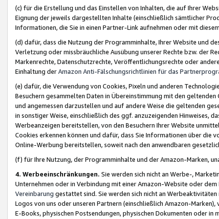
(c) für die Erstellung und das Einstellen von Inhalten, die auf Ihrer We
Eignung der jeweils dargestellten Inhalte (einschließlich sämtlicher 
Informationen, die Sie in einen Partner-Link aufnehmen oder mit diese
(d) dafür, dass die Nutzung der Programminhalte, Ihrer Website und des 
Verletzung oder missbräuchliche Ausübung unserer Rechte bzw. der Recht
Markenrechte, Datenschutzrechte, Veröffentlichungsrechte oder anderer
Einhaltung der
Amazon Anti-Fälschungsrichtlinien für das Partnerpro
(e) dafür, die Verwendung von Cookies, Pixeln und anderen Technologien
Besuchern gesammelten Daten in Übereinstimmung mit den geltenden Ge
und angemessen darzustellen und auf andere Weise die geltenden geset
in sonstiger Weise, einschließlich des ggf. anzuzeigenden Hinweises, d
Werbeanzeigen bereitstellen, von den Besuchern Ihrer Website unmitte
Cookies erkennen können und dafür, dass Sie Informationen über die v
Online-Werbung bereitstellen, soweit nach den anwendbaren gesetzlic
(f) für Ihre Nutzung, der Programminhalte und der Amazon-Marken, u
4. Werbeeinschränkungen.
Sie werden sich nicht an Werbe-, Market
Unternehmen oder in Verbindung mit einer Amazon-Website oder dem Pa
Vereinbarung
gestattet sind. Sie werden sich nicht an Werbeaktivitäten
Logos von uns oder unseren Partnern (einschließlich Amazon-Marken), 
E-Books, physischen Postsendungen, physischen Dokumenten oder in 