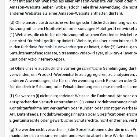
nicht mit anderen Websites als einer Amazon-Website verlinken oder i
Amazon-Website lenken (wobei jedoch Teile Ihrer Anwendung, die nich
anderen Websites als einer Amazon-Website enthalten dürfen).
(d) Ohne unsere ausdrückliche vorherige schriftliche Zustimmung werd
Nutzung mit einem Mobiltelefon oder sonstigen Mobilgerät entwickelt
(1) Websites, die nicht für die Nutzung mit solchen Geräten entwickelt
eine nicht für Mobilgeräte optimierte Website, die über einen Interne
in den
Richtlinie für Mobile Anwendungen
definiert, oder (3) Beistellge
Satellitenempfangsgeräte, Streaming-Video-Player, Blu-Ray-Player ode
Cast oder Vizio Internet-Apps).
(e) Ohne unsere ausdrückliche vorherige schriftliche Genehmigung dürfe
verwenden, um Produkt-Werbeinhalte zu aggregieren, zu analysieren, 
anderen Anwendungen, die für die Verwendung durch Personen oder Or
für die direkte Schulung oder Feinabstimmung eines maschinellen Lern
(f) Sie werden (i) nicht in irgendeiner Weise in die Funktionalität ode
entsprechenden Versuch unternehmen; (ii) keine Produktwerbungsinha
Kontaktaufnahme mit Verkäufern oder Kunden oder sonstiger Werbeaktiv
API, Datenfeeds, Produktwerbungsinhalten oder Spezifikationen erschei
Eigentumsrechte oder gewerblicher Schutzrechte, nicht entfernen, verd
(g) Sie werden nicht versuchen, (i) die Spezifikationen oder die in de
manipulieren, zu reparieren oder anderweitig abgeleitete Werke davon z