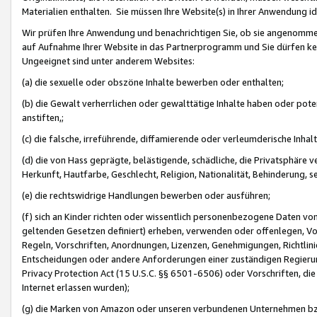
Materialien enthalten. Sie müssen Ihre Website(s) in Ihrer Anwendung ide
Wir prüfen Ihre Anwendung und benachrichtigen Sie, ob sie angenommen
auf Aufnahme Ihrer Website in das Partnerprogramm und Sie dürfen kei
Ungeeignet sind unter anderem Websites:
(a) die sexuelle oder obszöne Inhalte bewerben oder enthalten;
(b) die Gewalt verherrlichen oder gewalttätige Inhalte haben oder pot
anstiften,;
(c) die falsche, irreführende, diffamierende oder verleumderische Inha
(d) die von Hass geprägte, belästigende, schädliche, die Privatsphäre v
Herkunft, Hautfarbe, Geschlecht, Religion, Nationalität, Behinderung, 
(e) die rechtswidrige Handlungen bewerben oder ausführen;
(f) sich an Kinder richten oder wissentlich personenbezogene Daten vo
geltenden Gesetzen definiert) erheben, verwenden oder offenlegen, Vo
Regeln, Vorschriften, Anordnungen, Lizenzen, Genehmigungen, Richtlini
Entscheidungen oder andere Anforderungen einer zuständigen Regierung
Privacy Protection Act (15 U.S.C. §§ 6501-6506) oder Vorschriften, di
Internet erlassen wurden);
(g) die Marken von Amazon oder unseren verbundenen Unternehmen b