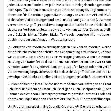
jeden Musterquellcode bzw. jede Musterbibliothek geltenden gesonder
auch Spezifikationen, Benutzerhandbücher, Anleitungen, Begleitmaterial
denen die für die ordnungsgemäße Nutzung von Creators API und PA A
technischen Anforderungen und Test- und Leistungskriterien (zusammen
verwendete Begriff „Produktwerbungsinhalte“ schließt ausdrücklich al
Lizenz zur Verfügung stellen, sowie alle von uns zur Verfügung gestel
ausdrücklich nicht auf Daten, Bilder, Texte oder sonstige Informatione
es sich nicht um eine Amazon-Website handelt.
(b) Abrufen von Produktwerbungsinhalten. Sie können Produkt-Werbein
ausdrückliche vorherige schriftliche Genehmigung erteilt haben, könn
wir über die Creators API Feeds zur Verfügung stellen. Wenn Sie Produk
Nutzung von Datenfeeds dieser Lizenz. Sie erkennen an, dass wir Creat
API oder Datenfeeds jederzeit ändern, auslaufen lassen oder neu veröffe
Verantwortung liegt, sicherzustellen, dass Ihr Zugriff auf die und Ihr
jeweiligen Zeitpunkt aktuellen Anforderungen (einschließlich dieser Liz
Zur Identifizierung Ihres Kontos und zum Stellen von Anfragen an Crea
Schlüssel und einem privaten Schlüssel (jedes Schlüsselpaar eine „Kon
Rahmen des Amazon-Partnerprogramms zugeteilte Partner-ID oder ein
Kontokennungen über den Creators API und PA API Kontoerstellungspro
Um Programmwerbeinhalte über die Creators API Dienste zu erhalten, m