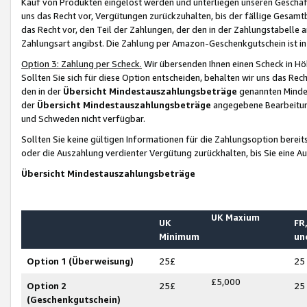
Kauf von Produkten eingelöst werden und unterliegen unseren Geschäf
uns das Recht vor, Vergütungen zurückzuhalten, bis der fällige Gesamt
das Recht vor, den Teil der Zahlungen, der den in der Zahlungstabelle 
Zahlungsart angibst. Die Zahlung per Amazon-Geschenkgutschein ist in
Option 3: Zahlung per Scheck.
Wir übersenden Ihnen einen Scheck in Höh
Sollten Sie sich für diese Option entscheiden, behalten wir uns das Rec
den in der
Übersicht Mindestauszahlungsbeträge
genannten Mindest
der
Übersicht Mindestauszahlungsbeträge
angegebene Bearbeitung
und Schweden nicht verfügbar.
Sollten Sie keine gültigen Informationen für die Zahlungsoption bereit
oder die Auszahlung verdienter Vergütung zurückhalten, bis Sie eine A
Übersicht Mindestauszahlungsbeträge
UK Maxium
UK
FR,
Minimum
un
Option 1 (Überweisung)
25£
25
£5,000
Option 2
25£
25
(Geschenkgutschein)