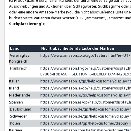
(c) Produktkäufe durch einen Kunden, der durch eine Anzeige auf eine 
Ausschreibungen und Auktionen über Schlagwörter, Suchbegriffe oder 
oder eine andere Amazon-Marke (vgl. die nicht abschließende Liste un
buchstabierte Varianten dieser Wörter (z. B. „ammazon“, „amaozn“ und „
Suchplatzierung
”);
Land
Nicht abschließende Liste der Marken
Vereinigtes
https://www.amazon.co.uk/gp/feature.html?ie=U
Königreich
Frankreich
https://www.amazon.fr/gp/help/customer/displa
E78834F9BA58__SECTION_64DE0ED1D744420E9
Italien
https://www.amazon.it/gp/help/customer/display
Irland
https://www.amazon.ie/gp/help/customer/displa
Niederlande
https://www.amazon.nl/gp/help/customer/display
Spanien
https://www.amazon.es/gp/help/customer/display
Deutschland
https://www.amazon.de/gp/help/customer/displa
Schweden
https://www.amazon.de/gp/help/customer/displa
Polen
https://www.amazon.pl/gp/help/customer/display
Belgien
https://www.amazon.com.be/gp/help/customer/d