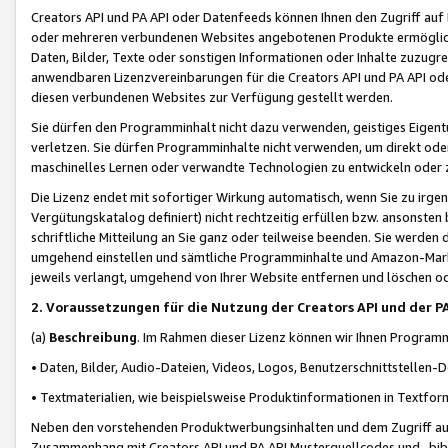
Creators API und PA API oder Datenfeeds können Ihnen den Zugriff auf D
oder mehreren verbundenen Websites angebotenen Produkte ermögliche
Daten, Bilder, Texte oder sonstigen Informationen oder Inhalte zuzugre
anwendbaren Lizenzvereinbarungen für die Creators API und PA API od
diesen verbundenen Websites zur Verfügung gestellt werden.
Sie dürfen den Programminhalt nicht dazu verwenden, geistiges Eigent
verletzen. Sie dürfen Programminhalte nicht verwenden, um direkt ode
maschinelles Lernen oder verwandte Technologien zu entwickeln oder zu
Die Lizenz endet mit sofortiger Wirkung automatisch, wenn Sie zu irg
Vergütungskatalog definiert) nicht rechtzeitig erfüllen bzw. ansonsten
schriftliche Mitteilung an Sie ganz oder teilweise beenden. Sie werden
umgehend einstellen und sämtliche Programminhalte und Amazon-Marke
jeweils verlangt, umgehend von Ihrer Website entfernen und löschen od
2. Voraussetzungen für die Nutzung der Creators API und der P
(a)
Beschreibung
. Im Rahmen dieser Lizenz können wir Ihnen Programmi
• Daten, Bilder, Audio-Dateien, Videos, Logos, Benutzerschnittstellen-
• Textmaterialien, wie beispielsweise Produktinformationen in Textfor
Neben den vorstehenden Produktwerbungsinhalten und dem Zugriff auf 
Zusammenhang mit Creators API und PA API Musterquellcodes und -bibli