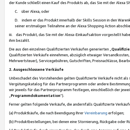
der Kunde schließt einen Kauf des Produkts ab, das Sie mit der Alexa 
C. über Alexa, oder
D. indem er das Produkt innerhalb der Skills Session in den Waren
seiner erstmaligen Teilnahme an der Alexa Shopping Action abschlie
iii. das Produkt, das Sie mit der Alexa-Einkaufsaktion vorgestellt ha
ihm bezahlt.
Die aus den einzelnen Qualifizierten Verkäufen generierten „
Qualifizi
Qualifizierten Verkäufe einnehmen, abzüglich etwaiger Versandkosten
Mehrwertsteuer), Servicegebühren, Gutschriften, Preisnachlässe, Bear
2. Ausgeschlossene Verkäufe
Unbeschadet des Vorstehenden gelten Qualifizierte Verkäufe nicht als
Vergütungskatalog für das Partnerprogramm oder andere Bestimmungen,
wir jeweils für das Partnerprogramm festlegen, einschließlich der jewe
„
Programmdokumentation
“).
Ferner gelten folgende Verkäufe, die andernfalls Qualifizierte Verkä
(a) Produktkäufe, die nach Beendigung Ihrer
Vereinbarung
erfolgen;
(b) Produktbestellungen, bei denen eine Stornierung, Rückgabe oder R