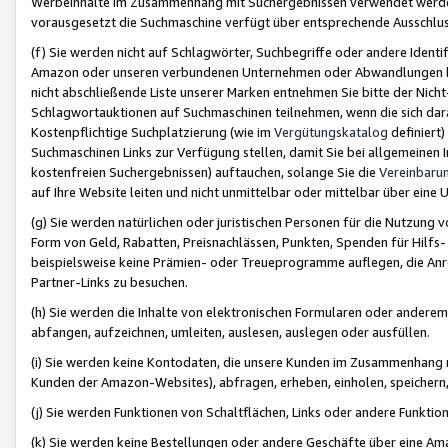
Werbeinhalte im Zusammenhang mit Suchergebnissen verwendet werden,
vorausgesetzt die Suchmaschine verfügt über entsprechende Ausschlu
(f) Sie werden nicht auf Schlagwörter, Suchbegriffe oder andere Ident
Amazon oder unseren verbundenen Unternehmen oder Abwandlungen bzw
nicht abschließende Liste unserer Marken entnehmen Sie bitte der Nich
Schlagwortauktionen auf Suchmaschinen teilnehmen, wenn die sich da
Kostenpflichtige Suchplatzierung (wie im
Vergütungskatalog
definiert
Suchmaschinen Links zur Verfügung stellen, damit Sie bei allgemeinen I
kostenfreien Suchergebnissen) auftauchen, solange Sie die
Vereinbaru
auf Ihre Website leiten und nicht unmittelbar oder mittelbar über eine
(g) Sie werden natürlichen oder juristischen Personen für die Nutzung 
Form von Geld, Rabatten, Preisnachlässen, Punkten, Spenden für Hilfs
beispielsweise keine Prämien- oder Treueprogramme auflegen, die Anrei
Partner-Links zu besuchen.
(h) Sie werden die Inhalte von elektronischen Formularen oder anderem M
abfangen, aufzeichnen, umleiten, auslesen, auslegen oder ausfüllen.
(i) Sie werden keine Kontodaten, die unsere Kunden im Zusammenhang 
Kunden der Amazon-Websites), abfragen, erheben, einholen, speichern,
(j) Sie werden Funktionen von Schaltflächen, Links oder andere Funkti
(k) Sie werden keine Bestellungen oder andere Geschäfte über eine Ama