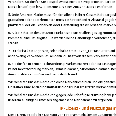
verändern. So dürfen Sie beispielsweise nicht die Proportionen, Farb
Marke hinzufügen bzw. Elemente aus einer Amazon-Marke entfernen.
5. Jede Amazon-Marke muss für sich alleine in ihrer Gesamtheit darge
grafischen oder Textelementen muss ein hinreichender Abstand gegebe
platzieren, der die Lesbarkeit oder Darstellung dieser Amazon-Marke b
6. Alle Rechte an den Amazon-Marken sind unser alleiniges Eigentum, 
kommt alleine uns zugute. Sie werden keine Handlungen vornehmen, 
stehen.
7. Du darfst kein Logo von, oder Inhalte erstellt von,
Drittanbietern au
anderweitig verwenden, es sei denn, du hast von diesem Verkäufer oder
8. Sie dürfen in keiner Rechtsordnung Marken nutzen oder zur Eintragu
keiner Rechtsordnung Marken, Domain-Namen, Subdomain-Namen, Benu
Amazon-Marke zum Verwechseln ähnlich sind.
Wir behalten uns das Recht vor, diese Markenrichtlinien und die gene
Einstellen einer Änderungsmitteilung oder überarbeiteter Markenricht
Wir behalten uns das Recht vor, gegen jede unbefugte Nutzung bzw. jede 
unserem alleinigen Ermessen angemessene Maßnahmen zu ergreifen.
IP-Lizenz- und Nutzungsan
Diese Lizenz regelt Ihre Nutzung von Programminhalten im Zusammen