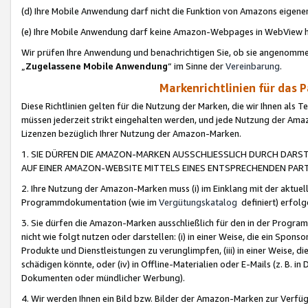
(d) Ihre Mobile Anwendung darf nicht die Funktion von Amazons eige
(e) Ihre Mobile Anwendung darf keine Amazon-Webpages in WebView 
Wir prüfen Ihre Anwendung und benachrichtigen Sie, ob sie angenomm
„
Zugelassene Mobile Anwendung
“ im Sinne der
Vereinbarung
.
Markenrichtlinien für das 
Diese Richtlinien gelten für die Nutzung der Marken, die wir Ihnen als 
müssen jederzeit strikt eingehalten werden, und jede Nutzung der Ama
Lizenzen bezüglich Ihrer Nutzung der Amazon-Marken.
1. SIE DÜRFEN DIE AMAZON-MARKEN AUSSCHLIESSLICH DURCH DARS
AUF EINER AMAZON-WEBSITE MITTELS EINES ENTSPRECHENDEN PART
2. Ihre Nutzung der Amazon-Marken muss (i) im Einklang mit der aktuells
Programmdokumentation (wie im
Vergütungskatalog
definiert) erfolg
3. Sie dürfen die Amazon-Marken ausschließlich für den in der Progr
nicht wie folgt nutzen oder darstellen: (i) in einer Weise, die ein Spo
Produkte und Dienstleistungen zu verunglimpfen, (iii) in einer Weise
schädigen könnte, oder (iv) in Offline-Materialien oder E-Mails (z. B.
Dokumenten oder mündlicher Werbung).
4. Wir werden Ihnen ein Bild bzw. Bilder der Amazon-Marken zur Verfüg