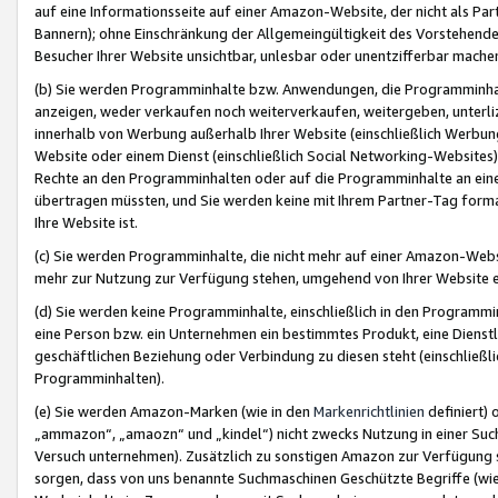
auf eine Informationsseite auf einer Amazon-Website, der nicht als Part
Bannern); ohne Einschränkung der Allgemeingültigkeit des Vorstehende
Besucher Ihrer Website unsichtbar, unlesbar oder unentzifferbar mache
(b) Sie werden Programminhalte bzw. Anwendungen, die Programminhalt
anzeigen, weder verkaufen noch weiterverkaufen, weitergeben, unterli
innerhalb von Werbung außerhalb Ihrer Website (einschließlich Werbun
Website oder einem Dienst (einschließlich Social Networking-Website
Rechte an den Programminhalten oder auf die Programminhalte an eine a
übertragen müssten, und Sie werden keine mit Ihrem Partner-Tag formati
Ihre Website ist.
(c) Sie werden Programminhalte, die nicht mehr auf einer Amazon-Websit
mehr zur Nutzung zur Verfügung stehen, umgehend von Ihrer Website e
(d) Sie werden keine Programminhalte, einschließlich in den Programmin
eine Person bzw. ein Unternehmen ein bestimmtes Produkt, eine Dienstle
geschäftlichen Beziehung oder Verbindung zu diesen steht (einschließli
Programminhalten).
(e) Sie werden Amazon-Marken (wie in den
Markenrichtlinien
definiert) 
„ammazon“, „amaozn“ und „kindel“) nicht zwecks Nutzung in einer Suc
Versuch unternehmen). Zusätzlich zu sonstigen Amazon zur Verfügung 
sorgen, dass von uns benannte Suchmaschinen Geschützte Begriffe (wie 