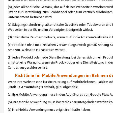
(b) jedes alkoholische Getränk, das auf deiner Webseite beworben wird
Lizenz zur Herstellung, zum Großhandel oder zum Vertrieb alkoholisch
Unternehmens betrieben wird,
(c) Säuglingsnahruhrung, alkoholische Getränke oder Tabakwaren und E
Webseiten in der EU und im Vereinigten Königreich wirbst,
(d) pflanzliche Raucherprodukte, wenn du für die Amazon-Webseite in B
(e) Produkte ohne medizinischen Verwendungszweck gemäß Anhang XVI 
Amazon-Webseite in Frankreich wirbst,
(f) jedes Produkt oder jede Dienstleistung, bei der es sich um ein Prod
erhältst eine Warnung, wenn ein Produkt oder eine Dienstleistung in de
Central ausgeschlossen ist.
Richtlinie für Mobile Anwendungen im Rahmen de
Wenn Ihre Website eine für die Nutzung auf Mobiltelefonen, Tablets 
„
Mobile Anwendung
“) enthält, gilt Folgendes:
(a) Ihre Mobile Anwendung muss in den App-Stores von Google Play, A
(b) Ihre Mobile Anwendung muss kostenlos heruntergeladen werden könn
(c) Ihre Mobile Anwendung muss originäre Inhalte haben,