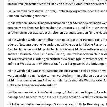
umzuleiten (einschließlich mit Hilfe von auf den Computern der Nutzer i
(s) Sie werden nicht durch Roboter, Softwareprogramme oder auf andere
Amazon-Website generieren.
(t) Sie werden unsere Kundenrezensionen oder Sternebewertungen wed
nutzen, es sei denn, Sie haben über die Creators API und die PA API e
erfüllen die in der Lizenz beschriebenen Voraussetzungen für die Nutzu
(u) Sie werden weder unmittelbar noch mittelbar über Partner-Links P
oder zu Nutzung durch eine andere natürliche oder juristische Person,
Geschäftspartnern nicht gestatten bzw. diese nicht dazu auffordern od
andere natürliche oder juristische Person, unmittelbar oder mittelbar
zu Wiederverkaufs- oder gewerblichen Zwecken (gleich welcher Art) 
auf Ihrer Website zum Wiederverkauf oder für gewerbliche Nutzungen 
(v) Sie werden die URL Ihrer Website, die die Partner-Links enthält b
werden, nicht in einer Weise tarnen, verstecken, manipulieren oder and
nicht mit angemessenem Aufwand in der Lage sind, die Website oder A
Links eine Amazon-Website aufruft.
(w) Sie werden keine Link-Verkürzungen, Schaltflächen, Hyperlinks ode
dahingehend hervorrufen, dass Sie auf eine Amazon-Website verlinken
(x) Auf unser Verlangen hin legen Sie uns eine schriftliche Bestätigung