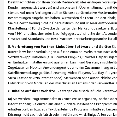
Direktnachrichten von Ihren Social-Media-Websites einfügen. vorausg
Kunden angemeldet werden) und ansonsten in Übereinstimmung mit der
stehen. Auf unser Verlangen stellen Sie uns repräsentative Mustermater
Bestimmungen eingehalten haben. Wir werden die Form und den Inhalt, di
Sie die Zertifizierung nicht in Übereinstimmung mit unserer Aufforderu
Klarstellung: (i) Für die Zwecke der geltenden Marketinggesetze (z. 
von 1991 und ähnlicher oder Nachfolgegesetze) sind Sie der „Absender“ j
Gesetze und Standards und Best Practices der Marketingbranche für 
5. Verbreitung von Partner-Links über Software und Geräte
Sie
nutzen bzw. keine Verlinkungen auf eine Amazon-Website wie nachsteh
Software-Applikationen (z. B. Browser Plug-ins, Browser Helper Objec
ein Endnutzer installieren und ausführen kann) und Geräten, einschlie
Zugelassenen Mobilen Anwendungen); oder (b) im Zusammenhang mit bzw.
Satellitenempfangsgeräte, Streaming-Video-Playern, Blu-Ray-Playern 
Viera Cast oder Vizio Internet Apps). Sie werden ohne ausdrückliche v
Entwicklung von Modellen des maschinellen Lernens oder verwandter 
6. Inhalte auf Ihrer Website
. Sie tragen die ausschließliche Verantwo
(a) Sie werden Programminhalte in keiner Weise ergänzen, löschen oder
Informationen; Sie dürfen aus einer Bilddatei bestehende Programminhal
erhalten bleiben bzw. aus Text bestehende Programminhalte so kürzen, 
Kürzung nicht sachlich falsch oder irreführend wird. Einige Arten von L