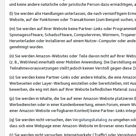
und keine andere natürliche oder juristische Person dazu ermächtigen, a
(l) Sie werden alle Handlungen unterlassen, die nach vernünftigem Erme
Website, auf der Funktionen oder Transaktionen (zum Beispiel suchen, s
(m) Sie werden auf Ihrer Website keine Partner-Links oder Programmin
Spionagesoftware, Schadsoftware, Computerviren, Würmern, Trojaner
Herunterladen oder Installieren auf einem Nutzer-Computer oder ande
genehmigt wurden.
(n) Sie werden Amazon-Websites oder Teile davon nicht auf Ihrer Websi
(z. B., WebView) innerhalb einer Mobilen Anwendung. Die Darstellung ein
Teilnahmevoraussetzungen stellt jedoch keinen Verstoß gegen diese Zif
(o) Sie werden keine Partner-Links oder andere Inhalte, die eine Am
Werbeseiten oder Layer-Werbung einstellen oder bereitstellen, mit Au
bewerben, die eng mit dem auf Ihrer Website befindlichen Material z
(p) Sie werden in Inhalte, die Sie auf einer Amazon-Website platzier
Werbediensten oder in einer Kundenbewertung, einem Forum, einem Wun
einer Amazon-Website verfügbaren Kontext) keine Partner-Links integr
(q) Sie werden nicht versuchen, den
Vergütungskatalog
zu umgehen oder
dass sich eine Webpage einer Amazon-Website im Browser eines Kunden 
(r) Sie werden nicht versuchen, Internetverkehr (Traffic) oder Vergü