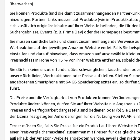
überwachen).
Sie können Produkte (und die damit zusammenhängenden Partner-Links)
hinzufügen. Partner-Links müssen auf Produkte (wie im Produktkatalog de
sich zusätzlich originäre Inhalte auf Ihrer Website befinden, die für 
Suchergebnisse, Events (z. B. Prime Day) oder die Homepages bestimmte
Sie müssen sämtliche Links und damit zusammenhängende Verweise auf z
Werbeaktion auf der jeweiligen Amazon-Website endet. Falls Sie beisp
einstellen und darauf hinweisen, dass Amazon auf ausgewählte Kleidun
Preisnachlass in Höhe von 15 % von Ihrer Website entfernen, sobald di
Sie dürfen keine unzutreffenden, überschwänglichen, täuschenden od
unsere Richtlinien, Werbeaktionen oder Preise aufstellen. Stellen Sie 
angebotenen Smartphone mit 64 GB Speicherkapazität ein, so dürfen S
führt.
Die Preise und die Verfügbarkeit von Produkten können Veränderungen 
Produkte ändern können, dürfen Sie auf Ihrer Website nur Angaben zu P
Preisen und Verfügbarkeit dargestellt sind bedienen oder (b) Sie Daten
der Lizenz festgelegten Anforderungen für die Nutzung von PA API einh
Ferner müssen Sie, falls Sie Preise für ein Produkt auf Ihrer Website in 
einer Preisvergleichsmaschine) zusammen mit Preisen für das gleiche o
außerhalb der Amazon-Website angeboten werden, jeweils den niedrigst