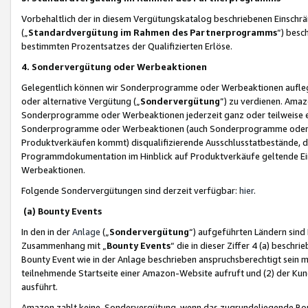
Vorbehaltlich der in diesem Vergütungskatalog beschriebenen Einschr
(„
Standardvergütung im Rahmen des Partnerprogramms
“) besc
bestimmten Prozentsatzes der Qualifizierten Erlöse.
4. Sondervergütung oder Werbeaktionen
Gelegentlich können wir Sonderprogramme oder Werbeaktionen auflegen,
oder alternative Vergütung („
Sondervergütung
”) zu verdienen. Amazo
Sonderprogramme oder Werbeaktionen jederzeit ganz oder teilweise einz
Sonderprogramme oder Werbeaktionen (auch Sonderprogramme oder We
Produktverkäufen kommt) disqualifizierende Ausschlusstatbestände, di
Programmdokumentation im Hinblick auf Produktverkäufe geltende E
Werbeaktionen.
Folgende Sondervergütungen sind derzeit verfügbar:
hier
.
(a) Bounty Events
In den in der
Anlage
(„
Sondervergütung
“) aufgeführten Ländern sind
Zusammenhang mit „
Bounty Events
“ die in dieser Ziffer 4 (a) besch
Bounty Event wie in der Anlage beschrieben anspruchsberechtigt sein mu
teilnehmende Startseite einer Amazon-Website aufruft und (2) der Kun
ausführt.
Amazon zahlt keine Sondervergütung, wenn das zugrundeliegende Boun