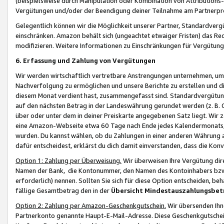
(beispielsweise durch Manipulation oder Kombination von Attributions-
Vergütungen und/oder der Beendigung deiner Teilnahme am Partnerp
Gelegentlich können wir die Möglichkeit unserer Partner, Standardv
einschränken. Amazon behält sich (ungeachtet etwaiger Fristen) das Re
modifizieren. Weitere Informationen zu Einschränkungen für Vergütung
6. Erfassung und Zahlung von Vergütungen
Wir werden wirtschaftlich vertretbare Anstrengungen unternehmen, um 
Nachverfolgung zu ermöglichen und unsere Berichte zu erstellen und di
diesem Monat verdient hast, zusammengefasst sind. Standardvergütung
auf den nächsten Betrag in der Landeswährung gerundet werden (z. B. C
über oder unter dem in deiner Preiskarte angegebenen Satz liegt. Wir
eine Amazon-Webseite etwa 60 Tage nach Ende jedes Kalendermonats, i
wurden. Du kannst wählen, ob du Zahlungen in einer anderen Währung
dafür entscheidest, erklärst du dich damit einverstanden, dass die K
Option 1: Zahlung per Überweisung.
Wir überweisen Ihre Vergütung dir
Namen der Bank, die Kontonummer, den Namen des Kontoinhabers bzw. a
erforderlich) nennen. Sollten Sie sich für diese Option entscheiden, be
fällige Gesamtbetrag den in der
Übersicht Mindestauszahlungsbet
Option 2: Zahlung per Amazon-Geschenkgutschein.
Wir übersenden Ihne
Partnerkonto genannte Haupt-E-Mail-Adresse. Diese Geschenkgutschei