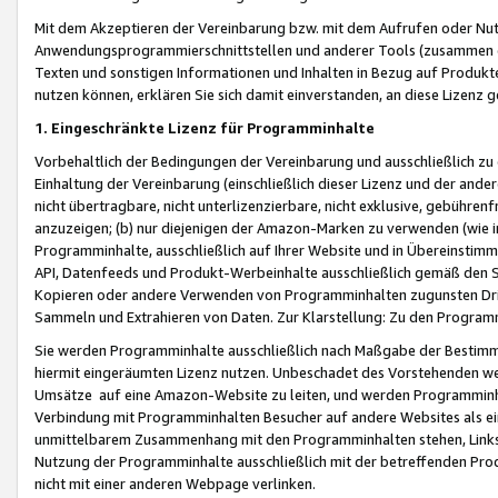
Mit dem Akzeptieren der Vereinbarung bzw. mit dem Aufrufen oder Nutz
Anwendungsprogrammierschnittstellen und anderer Tools (zusammen die
Texten und sonstigen Informationen und Inhalten in Bezug auf Produkte
nutzen können, erklären Sie sich damit einverstanden, an diese Lizenz 
1. Eingeschränkte Lizenz für Programminhalte
Vorbehaltlich der Bedingungen der Vereinbarung und ausschließlich z
Einhaltung der Vereinbarung (einschließlich dieser Lizenz und der ande
nicht übertragbare, nicht unterlizenzierbare, nicht exklusive, gebühren
anzuzeigen; (b) nur diejenigen der Amazon-Marken zu verwenden (wie in 
Programminhalte, ausschließlich auf Ihrer Website und in Übereinstimmu
API, Datenfeeds und Produkt-Werbeinhalte ausschließlich gemäß den Spe
Kopieren oder andere Verwenden von Programminhalten zugunsten Dri
Sammeln und Extrahieren von Daten. Zur Klarstellung: Zu den Program
Sie werden Programminhalte ausschließlich nach Maßgabe der Besti
hiermit eingeräumten Lizenz nutzen. Unbeschadet des Vorstehenden we
Umsätze auf eine Amazon-Website zu leiten, und werden Programminhal
Verbindung mit Programminhalten Besucher auf andere Websites als ein
unmittelbarem Zusammenhang mit den Programminhalten stehen, Links z
Nutzung der Programminhalte ausschließlich mit der betreffenden Pr
nicht mit einer anderen Webpage verlinken.