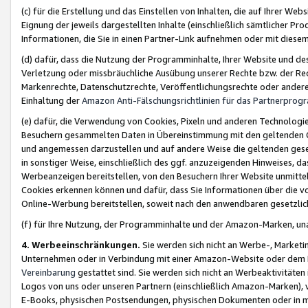
(c) für die Erstellung und das Einstellen von Inhalten, die auf Ihrer We
Eignung der jeweils dargestellten Inhalte (einschließlich sämtlicher 
Informationen, die Sie in einen Partner-Link aufnehmen oder mit diese
(d) dafür, dass die Nutzung der Programminhalte, Ihrer Website und des 
Verletzung oder missbräuchliche Ausübung unserer Rechte bzw. der Recht
Markenrechte, Datenschutzrechte, Veröffentlichungsrechte oder anderer
Einhaltung der
Amazon Anti-Fälschungsrichtlinien für das Partnerpro
(e) dafür, die Verwendung von Cookies, Pixeln und anderen Technologien
Besuchern gesammelten Daten in Übereinstimmung mit den geltenden Ge
und angemessen darzustellen und auf andere Weise die geltenden geset
in sonstiger Weise, einschließlich des ggf. anzuzeigenden Hinweises, d
Werbeanzeigen bereitstellen, von den Besuchern Ihrer Website unmitte
Cookies erkennen können und dafür, dass Sie Informationen über die v
Online-Werbung bereitstellen, soweit nach den anwendbaren gesetzlic
(f) für Ihre Nutzung, der Programminhalte und der Amazon-Marken, u
4. Werbeeinschränkungen.
Sie werden sich nicht an Werbe-, Market
Unternehmen oder in Verbindung mit einer Amazon-Website oder dem Pa
Vereinbarung
gestattet sind. Sie werden sich nicht an Werbeaktivitäten
Logos von uns oder unseren Partnern (einschließlich Amazon-Marken), 
E-Books, physischen Postsendungen, physischen Dokumenten oder in 