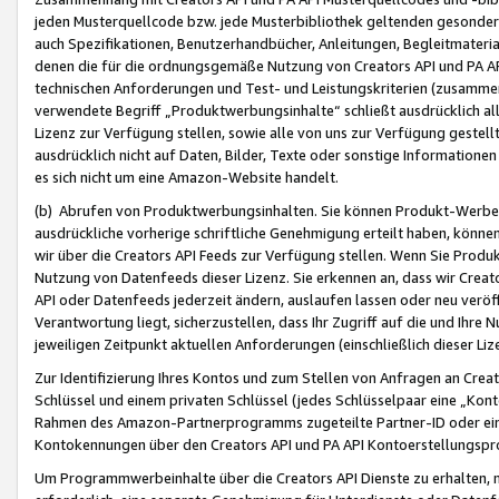
jeden Musterquellcode bzw. jede Musterbibliothek geltenden gesonder
auch Spezifikationen, Benutzerhandbücher, Anleitungen, Begleitmaterial
denen die für die ordnungsgemäße Nutzung von Creators API und PA A
technischen Anforderungen und Test- und Leistungskriterien (zusammen
verwendete Begriff „Produktwerbungsinhalte“ schließt ausdrücklich al
Lizenz zur Verfügung stellen, sowie alle von uns zur Verfügung gestel
ausdrücklich nicht auf Daten, Bilder, Texte oder sonstige Informatione
es sich nicht um eine Amazon-Website handelt.
(b) Abrufen von Produktwerbungsinhalten. Sie können Produkt-Werbein
ausdrückliche vorherige schriftliche Genehmigung erteilt haben, könn
wir über die Creators API Feeds zur Verfügung stellen. Wenn Sie Produk
Nutzung von Datenfeeds dieser Lizenz. Sie erkennen an, dass wir Creat
API oder Datenfeeds jederzeit ändern, auslaufen lassen oder neu veröffe
Verantwortung liegt, sicherzustellen, dass Ihr Zugriff auf die und Ihr
jeweiligen Zeitpunkt aktuellen Anforderungen (einschließlich dieser Liz
Zur Identifizierung Ihres Kontos und zum Stellen von Anfragen an Crea
Schlüssel und einem privaten Schlüssel (jedes Schlüsselpaar eine „Kon
Rahmen des Amazon-Partnerprogramms zugeteilte Partner-ID oder ein
Kontokennungen über den Creators API und PA API Kontoerstellungspro
Um Programmwerbeinhalte über die Creators API Dienste zu erhalten, m