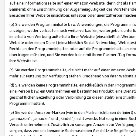
auf eine Informationsseite auf einer Amazon-Website, der nicht als Part
Bannern); ohne Einschränkung der Allgemeingültigkeit des Vorstehende
Besucher Ihrer Website unsichtbar, unlesbar oder unentzifferbar mache
(b) Sie werden Programminhalte bzw. Anwendungen, die Programminhalt
anzeigen, weder verkaufen noch weiterverkaufen, weitergeben, unterli
innerhalb von Werbung außerhalb Ihrer Website (einschließlich Werbun
Website oder einem Dienst (einschließlich Social Networking-Website
Rechte an den Programminhalten oder auf die Programminhalte an eine a
übertragen müssten, und Sie werden keine mit Ihrem Partner-Tag formati
Ihre Website ist.
(c) Sie werden Programminhalte, die nicht mehr auf einer Amazon-Websit
mehr zur Nutzung zur Verfügung stehen, umgehend von Ihrer Website e
(d) Sie werden keine Programminhalte, einschließlich in den Programmin
eine Person bzw. ein Unternehmen ein bestimmtes Produkt, eine Dienstle
geschäftlichen Beziehung oder Verbindung zu diesen steht (einschließli
Programminhalten).
(e) Sie werden Amazon-Marken (wie in den
Markenrichtlinien
definiert) 
„ammazon“, „amaozn“ und „kindel“) nicht zwecks Nutzung in einer Suc
Versuch unternehmen). Zusätzlich zu sonstigen Amazon zur Verfügung 
sorgen, dass von uns benannte Suchmaschinen Geschützte Begriffe (wie 