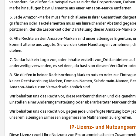
verändern. So dürfen Sie beispielsweise nicht die Proportionen, Farb
Marke hinzufügen bzw. Elemente aus einer Amazon-Marke entfernen.
5. Jede Amazon-Marke muss für sich alleine in ihrer Gesamtheit darge
grafischen oder Textelementen muss ein hinreichender Abstand gegebe
platzieren, der die Lesbarkeit oder Darstellung dieser Amazon-Marke b
6. Alle Rechte an den Amazon-Marken sind unser alleiniges Eigentum, 
kommt alleine uns zugute. Sie werden keine Handlungen vornehmen, 
stehen.
7. Du darfst kein Logo von, oder Inhalte erstellt von,
Drittanbietern au
anderweitig verwenden, es sei denn, du hast von diesem Verkäufer oder
8. Sie dürfen in keiner Rechtsordnung Marken nutzen oder zur Eintragu
keiner Rechtsordnung Marken, Domain-Namen, Subdomain-Namen, Benu
Amazon-Marke zum Verwechseln ähnlich sind.
Wir behalten uns das Recht vor, diese Markenrichtlinien und die gene
Einstellen einer Änderungsmitteilung oder überarbeiteter Markenricht
Wir behalten uns das Recht vor, gegen jede unbefugte Nutzung bzw. jede 
unserem alleinigen Ermessen angemessene Maßnahmen zu ergreifen.
IP-Lizenz- und Nutzungsan
Diese Lizenz regelt Ihre Nutzung von Programminhalten im Zusammen