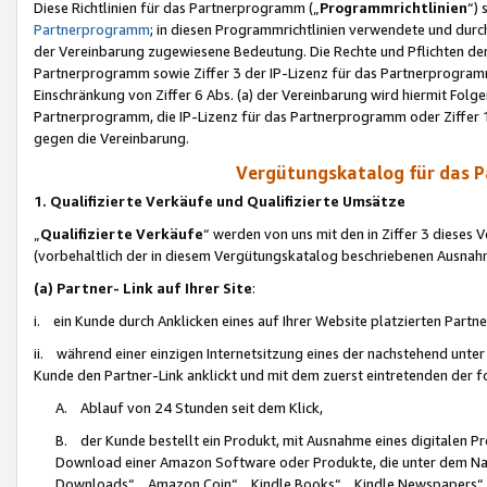
Diese Richtlinien für das Partnerprogramm („
Programmrichtlinien
“)
Partnerprogramm
; in diesen Programmrichtlinien verwendete und durch
der Vereinbarung zugewiesene Bedeutung. Die Rechte und Pflichten de
Partnerprogramm sowie Ziffer 3 der IP-Lizenz für das Partnerprogram
Einschränkung von Ziffer 6 Abs. (a) der Vereinbarung wird hiermit Fol
Partnerprogramm, die IP-Lizenz für das Partnerprogramm oder Ziffer 1
gegen die Vereinbarung.
Vergütungskatalog für das 
1. Qualifizierte Verkäufe und Qualifizierte Umsätze
„
Qualifizierte Verkäufe
“ werden von uns mit den in Ziffer 3 diese
(vorbehaltlich der in diesem Vergütungskatalog beschriebenen Ausnah
(a) Partner- Link auf Ihrer Site
:
i. ein Kunde durch Anklicken eines auf Ihrer Website platzierten Part
ii. während einer einzigen Internetsitzung eines der nachstehend unter (i)
Kunde den Partner-Link anklickt und mit dem zuerst eintretenden der f
A. Ablauf von 24 Stunden seit dem Klick,
B. der Kunde bestellt ein Produkt, mit Ausnahme eines digitalen P
Download einer Amazon Software oder Produkte, die unter dem N
Downloads“, „Amazon Coin“, „Kindle Books“, „Kindle Newspapers“, „