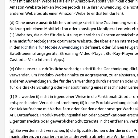
nicht mit anderen Websites als einer Amazon-Website verlinken oder i
Amazon-Website lenken (wobei jedoch Teile Ihrer Anwendung, die nich
anderen Websites als einer Amazon-Website enthalten dürfen).
(d) Ohne unsere ausdrückliche vorherige schriftliche Zustimmung werd
Nutzung mit einem Mobiltelefon oder sonstigen Mobilgerät entwickelt
(1) Websites, die nicht für die Nutzung mit solchen Geräten entwickelt
eine nicht für Mobilgeräte optimierte Website, die über einen Interne
in den
Richtlinie für Mobile Anwendungen
definiert, oder (3) Beistellge
Satellitenempfangsgeräte, Streaming-Video-Player, Blu-Ray-Player ode
Cast oder Vizio Internet-Apps).
(e) Ohne unsere ausdrückliche vorherige schriftliche Genehmigung dürfe
verwenden, um Produkt-Werbeinhalte zu aggregieren, zu analysieren, 
anderen Anwendungen, die für die Verwendung durch Personen oder Or
für die direkte Schulung oder Feinabstimmung eines maschinellen Lern
(f) Sie werden (i) nicht in irgendeiner Weise in die Funktionalität ode
entsprechenden Versuch unternehmen; (ii) keine Produktwerbungsinha
Kontaktaufnahme mit Verkäufern oder Kunden oder sonstiger Werbeaktiv
API, Datenfeeds, Produktwerbungsinhalten oder Spezifikationen erschei
Eigentumsrechte oder gewerblicher Schutzrechte, nicht entfernen, verd
(g) Sie werden nicht versuchen, (i) die Spezifikationen oder die in de
manipulieren, zu reparieren oder anderweitig abgeleitete Werke davon z