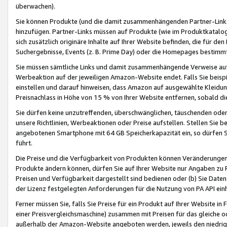
überwachen).
Sie können Produkte (und die damit zusammenhängenden Partner-Links)
hinzufügen. Partner-Links müssen auf Produkte (wie im Produktkatalog de
sich zusätzlich originäre Inhalte auf Ihrer Website befinden, die für 
Suchergebnisse, Events (z. B. Prime Day) oder die Homepages bestimmte
Sie müssen sämtliche Links und damit zusammenhängende Verweise auf z
Werbeaktion auf der jeweiligen Amazon-Website endet. Falls Sie beisp
einstellen und darauf hinweisen, dass Amazon auf ausgewählte Kleidun
Preisnachlass in Höhe von 15 % von Ihrer Website entfernen, sobald di
Sie dürfen keine unzutreffenden, überschwänglichen, täuschenden od
unsere Richtlinien, Werbeaktionen oder Preise aufstellen. Stellen Sie 
angebotenen Smartphone mit 64 GB Speicherkapazität ein, so dürfen S
führt.
Die Preise und die Verfügbarkeit von Produkten können Veränderungen 
Produkte ändern können, dürfen Sie auf Ihrer Website nur Angaben zu P
Preisen und Verfügbarkeit dargestellt sind bedienen oder (b) Sie Daten
der Lizenz festgelegten Anforderungen für die Nutzung von PA API einh
Ferner müssen Sie, falls Sie Preise für ein Produkt auf Ihrer Website in 
einer Preisvergleichsmaschine) zusammen mit Preisen für das gleiche o
außerhalb der Amazon-Website angeboten werden, jeweils den niedrigst