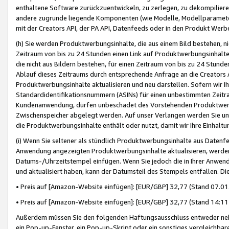
enthaltene Software zurückzuentwickeln, zu zerlegen, zu dekompilier
andere zugrunde liegende Komponenten (wie Modelle, Modellparameter
mit der Creators API, der PA API, Datenfeeds oder in den Produkt Werb
(h) Sie werden Produktwerbungsinhalte, die aus einem Bild bestehen, ni
Zeitraum von bis zu 24 Stunden einen Link auf Produktwerbungsinhalte
die nicht aus Bildern bestehen, für einen Zeitraum von bis zu 24 Stund
Ablauf dieses Zeitraums durch entsprechende Anfrage an die Creators 
Produktwerbungsinhalte aktualisieren und neu darstellen. Sofern wir Ih
Standardidentifikationsnummern (ASINs) für einen unbestimmten Zeitra
Kundenanwendung, dürfen unbeschadet des Vorstehenden Produktwerbu
Zwischenspeicher abgelegt werden. Auf unser Verlangen werden Sie un
die Produktwerbungsinhalte enthält oder nutzt, damit wir Ihre Einhalt
(i) Wenn Sie seltener als stündlich Produktwerbungsinhalte aus Datenfe
Anwendung angezeigten Produktwerbungsinhalte aktualisieren, werden 
Datums-/Uhrzeitstempel einfügen. Wenn Sie jedoch die in Ihrer Anwe
und aktualisiert haben, kann der Datumsteil des Stempels entfallen. Dies
• Preis auf [Amazon-Website einfügen]: [EUR/GBP] 32,77 (Stand 07.01.
• Preis auf [Amazon-Website einfügen]: [EUR/GBP] 32,77 (Stand 14:11 
Außerdem müssen Sie den folgenden Haftungsausschluss entweder neb
ein Pop-up-Fenster, ein Pop-up-Skript oder ein sonstiges vergleichba