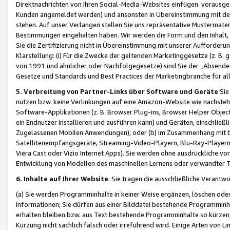
Direktnachrichten von Ihren Social-Media-Websites einfügen. vorausg
Kunden angemeldet werden) und ansonsten in Übereinstimmung mit der
stehen. Auf unser Verlangen stellen Sie uns repräsentative Mustermater
Bestimmungen eingehalten haben. Wir werden die Form und den Inhalt, di
Sie die Zertifizierung nicht in Übereinstimmung mit unserer Aufforderu
Klarstellung: (i) Für die Zwecke der geltenden Marketinggesetze (z. 
von 1991 und ähnlicher oder Nachfolgegesetze) sind Sie der „Absender“ j
Gesetze und Standards und Best Practices der Marketingbranche für 
5. Verbreitung von Partner-Links über Software und Geräte
Sie
nutzen bzw. keine Verlinkungen auf eine Amazon-Website wie nachsteh
Software-Applikationen (z. B. Browser Plug-ins, Browser Helper Objec
ein Endnutzer installieren und ausführen kann) und Geräten, einschlie
Zugelassenen Mobilen Anwendungen); oder (b) im Zusammenhang mit bzw.
Satellitenempfangsgeräte, Streaming-Video-Playern, Blu-Ray-Playern 
Viera Cast oder Vizio Internet Apps). Sie werden ohne ausdrückliche v
Entwicklung von Modellen des maschinellen Lernens oder verwandter 
6. Inhalte auf Ihrer Website
. Sie tragen die ausschließliche Verantwo
(a) Sie werden Programminhalte in keiner Weise ergänzen, löschen oder
Informationen; Sie dürfen aus einer Bilddatei bestehende Programminhal
erhalten bleiben bzw. aus Text bestehende Programminhalte so kürzen, 
Kürzung nicht sachlich falsch oder irreführend wird. Einige Arten von L