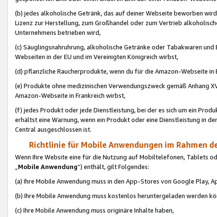
(b) jedes alkoholische Getränk, das auf deiner Webseite beworben wird
Lizenz zur Herstellung, zum Großhandel oder zum Vertrieb alkoholisch
Unternehmens betrieben wird,
(c) Säuglingsnahruhrung, alkoholische Getränke oder Tabakwaren und E
Webseiten in der EU und im Vereinigten Königreich wirbst,
(d) pflanzliche Raucherprodukte, wenn du für die Amazon-Webseite in B
(e) Produkte ohne medizinischen Verwendungszweck gemäß Anhang XVI 
Amazon-Webseite in Frankreich wirbst,
(f) jedes Produkt oder jede Dienstleistung, bei der es sich um ein Prod
erhältst eine Warnung, wenn ein Produkt oder eine Dienstleistung in de
Central ausgeschlossen ist.
Richtlinie für Mobile Anwendungen im Rahmen de
Wenn Ihre Website eine für die Nutzung auf Mobiltelefonen, Tablets 
„
Mobile Anwendung
“) enthält, gilt Folgendes:
(a) Ihre Mobile Anwendung muss in den App-Stores von Google Play, A
(b) Ihre Mobile Anwendung muss kostenlos heruntergeladen werden könn
(c) Ihre Mobile Anwendung muss originäre Inhalte haben,