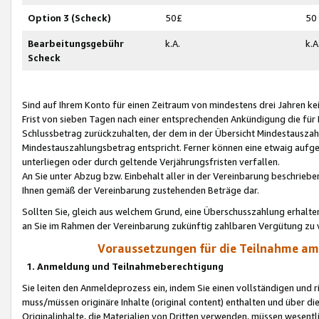
Option 3 (Scheck)
50£
50
Bearbeitungsgebühr
k.A.
k.A
Scheck
Sind auf Ihrem Konto für einen Zeitraum von mindestens drei Jahren kein
Frist von sieben Tagen nach einer entsprechenden Ankündigung die für
Schlussbetrag zurückzuhalten, der dem in der Übersicht Mindestausz
Mindestauszahlungsbetrag entspricht. Ferner können eine etwaig aufg
unterliegen oder durch geltende Verjährungsfristen verfallen.
An Sie unter Abzug bzw. Einbehalt aller in der Vereinbarung beschrieb
Ihnen gemäß der Vereinbarung zustehenden Beträge dar.
Sollten Sie, gleich aus welchem Grund, eine Überschusszahlung erhalte
an Sie im Rahmen der Vereinbarung zukünftig zahlbaren Vergütung zu 
Voraussetzungen für die Teilnahme a
1. Anmeldung und Teilnahmeberechtigung
Sie leiten den Anmeldeprozess ein, indem Sie einen vollständigen und 
muss/müssen originäre Inhalte (original content) enthalten und über d
Originalinhalte, die Materialien von Dritten verwenden, müssen wese