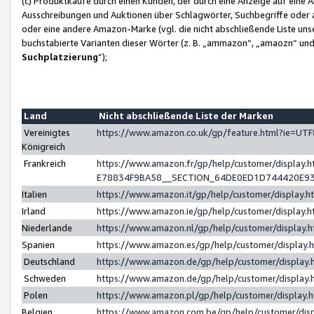
(c) Produktkäufe durch einen Kunden, der durch eine Anzeige auf eine 
Ausschreibungen und Auktionen über Schlagwörter, Suchbegriffe oder 
oder eine andere Amazon-Marke (vgl. die nicht abschließende Liste un
buchstabierte Varianten dieser Wörter (z. B. „ammazon“, „amaozn“ und „
Suchplatzierung
”);
Land
Nicht abschließende Liste der Marken
Vereinigtes
https://www.amazon.co.uk/gp/feature.html?ie=U
Königreich
Frankreich
https://www.amazon.fr/gp/help/customer/displa
E78834F9BA58__SECTION_64DE0ED1D744420E9
Italien
https://www.amazon.it/gp/help/customer/display
Irland
https://www.amazon.ie/gp/help/customer/displa
Niederlande
https://www.amazon.nl/gp/help/customer/display
Spanien
https://www.amazon.es/gp/help/customer/display
Deutschland
https://www.amazon.de/gp/help/customer/displa
Schweden
https://www.amazon.de/gp/help/customer/displa
Polen
https://www.amazon.pl/gp/help/customer/display
Belgien
https://www.amazon.com.be/gp/help/customer/d