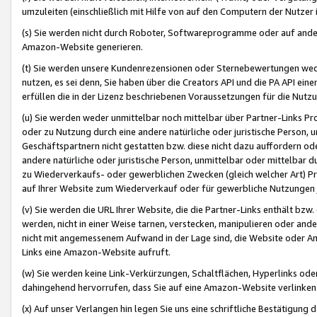
umzuleiten (einschließlich mit Hilfe von auf den Computern der Nutzer i
(s) Sie werden nicht durch Roboter, Softwareprogramme oder auf andere
Amazon-Website generieren.
(t) Sie werden unsere Kundenrezensionen oder Sternebewertungen wed
nutzen, es sei denn, Sie haben über die Creators API und die PA API e
erfüllen die in der Lizenz beschriebenen Voraussetzungen für die Nutzu
(u) Sie werden weder unmittelbar noch mittelbar über Partner-Links P
oder zu Nutzung durch eine andere natürliche oder juristische Person,
Geschäftspartnern nicht gestatten bzw. diese nicht dazu auffordern od
andere natürliche oder juristische Person, unmittelbar oder mittelbar
zu Wiederverkaufs- oder gewerblichen Zwecken (gleich welcher Art) 
auf Ihrer Website zum Wiederverkauf oder für gewerbliche Nutzungen 
(v) Sie werden die URL Ihrer Website, die die Partner-Links enthält b
werden, nicht in einer Weise tarnen, verstecken, manipulieren oder and
nicht mit angemessenem Aufwand in der Lage sind, die Website oder A
Links eine Amazon-Website aufruft.
(w) Sie werden keine Link-Verkürzungen, Schaltflächen, Hyperlinks ode
dahingehend hervorrufen, dass Sie auf eine Amazon-Website verlinken
(x) Auf unser Verlangen hin legen Sie uns eine schriftliche Bestätigung