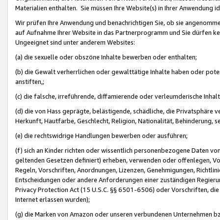
Materialien enthalten. Sie müssen Ihre Website(s) in Ihrer Anwendung ide
Wir prüfen Ihre Anwendung und benachrichtigen Sie, ob sie angenommen
auf Aufnahme Ihrer Website in das Partnerprogramm und Sie dürfen kei
Ungeeignet sind unter anderem Websites:
(a) die sexuelle oder obszöne Inhalte bewerben oder enthalten;
(b) die Gewalt verherrlichen oder gewalttätige Inhalte haben oder pot
anstiften,;
(c) die falsche, irreführende, diffamierende oder verleumderische Inha
(d) die von Hass geprägte, belästigende, schädliche, die Privatsphäre v
Herkunft, Hautfarbe, Geschlecht, Religion, Nationalität, Behinderung, 
(e) die rechtswidrige Handlungen bewerben oder ausführen;
(f) sich an Kinder richten oder wissentlich personenbezogene Daten vo
geltenden Gesetzen definiert) erheben, verwenden oder offenlegen, Vo
Regeln, Vorschriften, Anordnungen, Lizenzen, Genehmigungen, Richtlini
Entscheidungen oder andere Anforderungen einer zuständigen Regierung
Privacy Protection Act (15 U.S.C. §§ 6501-6506) oder Vorschriften, di
Internet erlassen wurden);
(g) die Marken von Amazon oder unseren verbundenen Unternehmen b