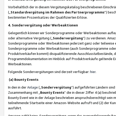
Vorbehaltlich der in diesem Vergütungskatalog beschriebenen Einschr
(„
Standardvergütung im Rahmen des Partnerprogramms
“) besc
bestimmten Prozentsatzes der Qualifizierten Erlöse.
4. Sondervergütung oder Werbeaktionen
Gelegentlich können wir Sonderprogramme oder Werbeaktionen auflegen,
oder alternative Vergütung („
Sondervergütung
”) zu verdienen. Amazo
Sonderprogramme oder Werbeaktionen jederzeit ganz oder teilweise einz
Sonderprogramme oder Werbeaktionen (auch Sonderprogramme oder We
Produktverkäufen kommt) disqualifizierende Ausschlusstatbestände, di
Programmdokumentation im Hinblick auf Produktverkäufe geltende E
Werbeaktionen.
Folgende Sondervergütungen sind derzeit verfügbar:
hier
.
(a) Bounty Events
In den in der
Anlage
(„
Sondervergütung
“) aufgeführten Ländern sind
Zusammenhang mit „
Bounty Events
“ die in dieser Ziffer 4 (a) besch
Bounty Event wie in der Anlage beschrieben anspruchsberechtigt sein mu
teilnehmende Startseite einer Amazon-Website aufruft und (2) der Kun
ausführt.
Amazon zahlt keine Sondervergütung, wenn das zugrundeliegende Boun