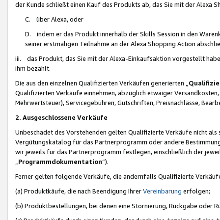
der Kunde schließt einen Kauf des Produkts ab, das Sie mit der Alexa 
C. über Alexa, oder
D. indem er das Produkt innerhalb der Skills Session in den Waren
seiner erstmaligen Teilnahme an der Alexa Shopping Action abschlie
iii. das Produkt, das Sie mit der Alexa-Einkaufsaktion vorgestellt ha
ihm bezahlt.
Die aus den einzelnen Qualifizierten Verkäufen generierten „
Qualifizi
Qualifizierten Verkäufe einnehmen, abzüglich etwaiger Versandkosten
Mehrwertsteuer), Servicegebühren, Gutschriften, Preisnachlässe, Bear
2. Ausgeschlossene Verkäufe
Unbeschadet des Vorstehenden gelten Qualifizierte Verkäufe nicht als
Vergütungskatalog für das Partnerprogramm oder andere Bestimmungen,
wir jeweils für das Partnerprogramm festlegen, einschließlich der jewe
„
Programmdokumentation
“).
Ferner gelten folgende Verkäufe, die andernfalls Qualifizierte Verkä
(a) Produktkäufe, die nach Beendigung Ihrer
Vereinbarung
erfolgen;
(b) Produktbestellungen, bei denen eine Stornierung, Rückgabe oder R