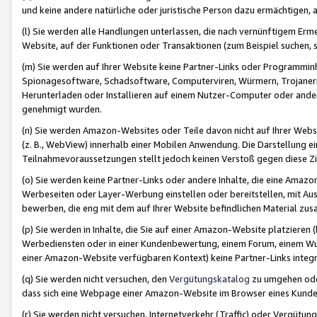
und keine andere natürliche oder juristische Person dazu ermächtigen, a
(l) Sie werden alle Handlungen unterlassen, die nach vernünftigem Erme
Website, auf der Funktionen oder Transaktionen (zum Beispiel suchen, s
(m) Sie werden auf Ihrer Website keine Partner-Links oder Programmin
Spionagesoftware, Schadsoftware, Computerviren, Würmern, Trojaner
Herunterladen oder Installieren auf einem Nutzer-Computer oder ande
genehmigt wurden.
(n) Sie werden Amazon-Websites oder Teile davon nicht auf Ihrer Websi
(z. B., WebView) innerhalb einer Mobilen Anwendung. Die Darstellung ein
Teilnahmevoraussetzungen stellt jedoch keinen Verstoß gegen diese Zif
(o) Sie werden keine Partner-Links oder andere Inhalte, die eine Am
Werbeseiten oder Layer-Werbung einstellen oder bereitstellen, mit Au
bewerben, die eng mit dem auf Ihrer Website befindlichen Material z
(p) Sie werden in Inhalte, die Sie auf einer Amazon-Website platzier
Werbediensten oder in einer Kundenbewertung, einem Forum, einem Wun
einer Amazon-Website verfügbaren Kontext) keine Partner-Links integr
(q) Sie werden nicht versuchen, den
Vergütungskatalog
zu umgehen oder
dass sich eine Webpage einer Amazon-Website im Browser eines Kunden 
(r) Sie werden nicht versuchen, Internetverkehr (Traffic) oder Vergü