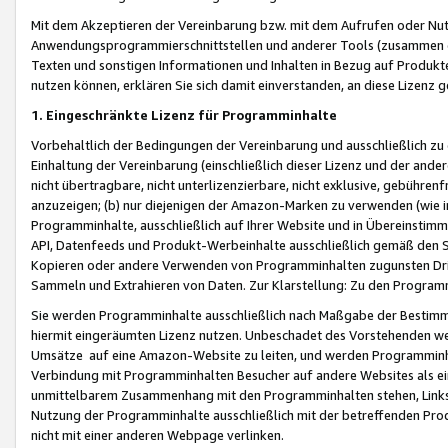
Mit dem Akzeptieren der Vereinbarung bzw. mit dem Aufrufen oder Nutz
Anwendungsprogrammierschnittstellen und anderer Tools (zusammen die
Texten und sonstigen Informationen und Inhalten in Bezug auf Produkte
nutzen können, erklären Sie sich damit einverstanden, an diese Lizenz 
1. Eingeschränkte Lizenz für Programminhalte
Vorbehaltlich der Bedingungen der Vereinbarung und ausschließlich z
Einhaltung der Vereinbarung (einschließlich dieser Lizenz und der ande
nicht übertragbare, nicht unterlizenzierbare, nicht exklusive, gebühren
anzuzeigen; (b) nur diejenigen der Amazon-Marken zu verwenden (wie in 
Programminhalte, ausschließlich auf Ihrer Website und in Übereinstimmu
API, Datenfeeds und Produkt-Werbeinhalte ausschließlich gemäß den Spe
Kopieren oder andere Verwenden von Programminhalten zugunsten Dri
Sammeln und Extrahieren von Daten. Zur Klarstellung: Zu den Program
Sie werden Programminhalte ausschließlich nach Maßgabe der Besti
hiermit eingeräumten Lizenz nutzen. Unbeschadet des Vorstehenden we
Umsätze auf eine Amazon-Website zu leiten, und werden Programminhal
Verbindung mit Programminhalten Besucher auf andere Websites als ein
unmittelbarem Zusammenhang mit den Programminhalten stehen, Links z
Nutzung der Programminhalte ausschließlich mit der betreffenden Pr
nicht mit einer anderen Webpage verlinken.