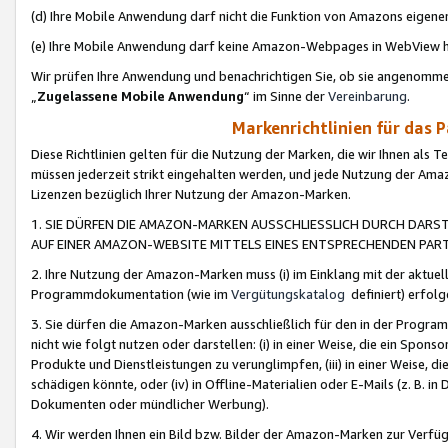
(d) Ihre Mobile Anwendung darf nicht die Funktion von Amazons eige
(e) Ihre Mobile Anwendung darf keine Amazon-Webpages in WebView 
Wir prüfen Ihre Anwendung und benachrichtigen Sie, ob sie angenomm
„
Zugelassene Mobile Anwendung
“ im Sinne der
Vereinbarung
.
Markenrichtlinien für das 
Diese Richtlinien gelten für die Nutzung der Marken, die wir Ihnen als 
müssen jederzeit strikt eingehalten werden, und jede Nutzung der Ama
Lizenzen bezüglich Ihrer Nutzung der Amazon-Marken.
1. SIE DÜRFEN DIE AMAZON-MARKEN AUSSCHLIESSLICH DURCH DARS
AUF EINER AMAZON-WEBSITE MITTELS EINES ENTSPRECHENDEN PART
2. Ihre Nutzung der Amazon-Marken muss (i) im Einklang mit der aktuells
Programmdokumentation (wie im
Vergütungskatalog
definiert) erfolg
3. Sie dürfen die Amazon-Marken ausschließlich für den in der Progr
nicht wie folgt nutzen oder darstellen: (i) in einer Weise, die ein Spo
Produkte und Dienstleistungen zu verunglimpfen, (iii) in einer Weise
schädigen könnte, oder (iv) in Offline-Materialien oder E-Mails (z. B.
Dokumenten oder mündlicher Werbung).
4. Wir werden Ihnen ein Bild bzw. Bilder der Amazon-Marken zur Verfüg