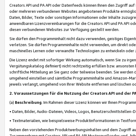
Creators API und PA API oder Datenfeeds können Ihnen den Zugriff auf D
oder mehreren verbundenen Websites angebotenen Produkte ermögliche
Daten, Bilder, Texte oder sonstigen Informationen oder Inhalte zuzugre
anwendbaren Lizenzvereinbarungen für die Creators API und PA API od
diesen verbundenen Websites zur Verfügung gestellt werden.
Sie dürfen den Programminhalt nicht dazu verwenden, geistiges Eigent
verletzen. Sie dürfen Programminhalte nicht verwenden, um direkt ode
maschinelles Lernen oder verwandte Technologien zu entwickeln oder zu
Die Lizenz endet mit sofortiger Wirkung automatisch, wenn Sie zu irg
Vergütungskatalog definiert) nicht rechtzeitig erfüllen bzw. ansonsten
schriftliche Mitteilung an Sie ganz oder teilweise beenden. Sie werden
umgehend einstellen und sämtliche Programminhalte und Amazon-Marke
jeweils verlangt, umgehend von Ihrer Website entfernen und löschen od
2. Voraussetzungen für die Nutzung der Creators API und der P
(a)
Beschreibung
. Im Rahmen dieser Lizenz können wir Ihnen Programmi
• Daten, Bilder, Audio-Dateien, Videos, Logos, Benutzerschnittstellen-
• Textmaterialien, wie beispielsweise Produktinformationen in Textfor
Neben den vorstehenden Produktwerbungsinhalten und dem Zugriff auf 
Zusammenhang mit Creators API und PA API Musterquellcodes und -bibli