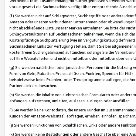
Werbeinhalte im Zusammenhang mit Suchergebnissen verwendet werden,
vorausgesetzt die Suchmaschine verfügt über entsprechende Ausschlu
(f) Sie werden nicht auf Schlagwörter, Suchbegriffe oder andere Ident
Amazon oder unseren verbundenen Unternehmen oder Abwandlungen bzw
nicht abschließende Liste unserer Marken entnehmen Sie bitte der Nich
Schlagwortauktionen auf Suchmaschinen teilnehmen, wenn die sich da
Kostenpflichtige Suchplatzierung (wie im
Vergütungskatalog
definiert
Suchmaschinen Links zur Verfügung stellen, damit Sie bei allgemeinen I
kostenfreien Suchergebnissen) auftauchen, solange Sie die
Vereinbaru
auf Ihre Website leiten und nicht unmittelbar oder mittelbar über eine
(g) Sie werden natürlichen oder juristischen Personen für die Nutzung 
Form von Geld, Rabatten, Preisnachlässen, Punkten, Spenden für Hilfs
beispielsweise keine Prämien- oder Treueprogramme auflegen, die Anrei
Partner-Links zu besuchen.
(h) Sie werden die Inhalte von elektronischen Formularen oder anderem M
abfangen, aufzeichnen, umleiten, auslesen, auslegen oder ausfüllen.
(i) Sie werden keine Kontodaten, die unsere Kunden im Zusammenhang 
Kunden der Amazon-Websites), abfragen, erheben, einholen, speichern,
(j) Sie werden Funktionen von Schaltflächen, Links oder andere Funkti
(k) Sie werden keine Bestellungen oder andere Geschäfte über eine Ama