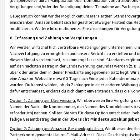
(beispielsweise durch Manipulation oder Kombination von Attributions-
Vergütungen und/oder der Beendigung deiner Teilnahme am Partnerp
Gelegentlich können wir die Möglichkeit unserer Partner, Standardv
einschränken. Amazon behält sich (ungeachtet etwaiger Fristen) das Re
modifizieren. Weitere Informationen zu Einschränkungen für Vergütung
6. Erfassung und Zahlung von Vergütungen
Wir werden wirtschaftlich vertretbare Anstrengungen unternehmen, um 
Nachverfolgung zu ermöglichen und unsere Berichte zu erstellen und di
diesem Monat verdient hast, zusammengefasst sind. Standardvergütung
auf den nächsten Betrag in der Landeswährung gerundet werden (z. B. C
über oder unter dem in deiner Preiskarte angegebenen Satz liegt. Wir
eine Amazon-Webseite etwa 60 Tage nach Ende jedes Kalendermonats, i
wurden. Du kannst wählen, ob du Zahlungen in einer anderen Währung
dafür entscheidest, erklärst du dich damit einverstanden, dass die K
Option 1: Zahlung per Überweisung.
Wir überweisen Ihre Vergütung dir
Namen der Bank, die Kontonummer, den Namen des Kontoinhabers bzw. a
erforderlich) nennen. Sollten Sie sich für diese Option entscheiden, be
fällige Gesamtbetrag den in der
Übersicht Mindestauszahlungsbet
Option 2: Zahlung per Amazon-Geschenkgutschein.
Wir übersenden Ihne
Partnerkonto genannte Haupt-E-Mail-Adresse. Diese Geschenkgutschei