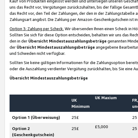
Kauf von Produkten eingelöst werden und unterliegen unseren Geschäf
uns das Recht vor, Vergütungen zurückzuhalten, bis der fällige Gesamt
das Recht vor, den Teil der Zahlungen, der den in der Zahlungstabelle 
Zahlungsart angibst. Die Zahlung per Amazon-Geschenkgutschein ist in
Option 3: Zahlung per Scheck.
Wir übersenden Ihnen einen Scheck in Höh
Sollten Sie sich für diese Option entscheiden, behalten wir uns das Rec
den in der
Übersicht Mindestauszahlungsbeträge
genannten Mindest
der
Übersicht Mindestauszahlungsbeträge
angegebene Bearbeitung
und Schweden nicht verfügbar.
Sollten Sie keine gültigen Informationen für die Zahlungsoption bereit
oder die Auszahlung verdienter Vergütung zurückhalten, bis Sie eine A
Übersicht Mindestauszahlungsbeträge
UK Maxium
UK
FR,
Minimum
un
Option 1 (Überweisung)
25£
25
£5,000
Option 2
25£
25
(Geschenkgutschein)