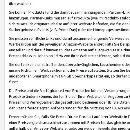
überwachen).
Sie können Produkte (und die damit zusammenhängenden Partner-Links)
hinzufügen. Partner-Links müssen auf Produkte (wie im Produktkatalog de
sich zusätzlich originäre Inhalte auf Ihrer Website befinden, die für 
Suchergebnisse, Events (z. B. Prime Day) oder die Homepages bestimmte
Sie müssen sämtliche Links und damit zusammenhängende Verweise auf z
Werbeaktion auf der jeweiligen Amazon-Website endet. Falls Sie beisp
einstellen und darauf hinweisen, dass Amazon auf ausgewählte Kleidun
Preisnachlass in Höhe von 15 % von Ihrer Website entfernen, sobald di
Sie dürfen keine unzutreffenden, überschwänglichen, täuschenden od
unsere Richtlinien, Werbeaktionen oder Preise aufstellen. Stellen Sie 
angebotenen Smartphone mit 64 GB Speicherkapazität ein, so dürfen S
führt.
Die Preise und die Verfügbarkeit von Produkten können Veränderungen 
Produkte ändern können, dürfen Sie auf Ihrer Website nur Angaben zu P
Preisen und Verfügbarkeit dargestellt sind bedienen oder (b) Sie Daten
der Lizenz festgelegten Anforderungen für die Nutzung von PA API einh
Ferner müssen Sie, falls Sie Preise für ein Produkt auf Ihrer Website in 
einer Preisvergleichsmaschine) zusammen mit Preisen für das gleiche o
außerhalb der Amazon-Website angeboten werden, jeweils den niedrigst