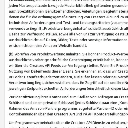
jeden Musterquellcode bzw. jede Musterbibliothek geltenden gesonder
auch Spezifikationen, Benutzerhandbücher, Anleitungen, Begleitmaterial
denen die für die ordnungsgemäße Nutzung von Creators API und PA A
technischen Anforderungen und Test- und Leistungskriterien (zusammen
verwendete Begriff „Produktwerbungsinhalte“ schließt ausdrücklich al
Lizenz zur Verfügung stellen, sowie alle von uns zur Verfügung gestel
ausdrücklich nicht auf Daten, Bilder, Texte oder sonstige Informatione
es sich nicht um eine Amazon-Website handelt.
(b) Abrufen von Produktwerbungsinhalten. Sie können Produkt-Werbein
ausdrückliche vorherige schriftliche Genehmigung erteilt haben, könn
wir über die Creators API Feeds zur Verfügung stellen. Wenn Sie Produk
Nutzung von Datenfeeds dieser Lizenz. Sie erkennen an, dass wir Creat
API oder Datenfeeds jederzeit ändern, auslaufen lassen oder neu veröffe
Verantwortung liegt, sicherzustellen, dass Ihr Zugriff auf die und Ihr
jeweiligen Zeitpunkt aktuellen Anforderungen (einschließlich dieser Liz
Zur Identifizierung Ihres Kontos und zum Stellen von Anfragen an Crea
Schlüssel und einem privaten Schlüssel (jedes Schlüsselpaar eine „Kon
Rahmen des Amazon-Partnerprogramms zugeteilte Partner-ID oder ein
Kontokennungen über den Creators API und PA API Kontoerstellungspro
Um Programmwerbeinhalte über die Creators API Dienste zu erhalten, m