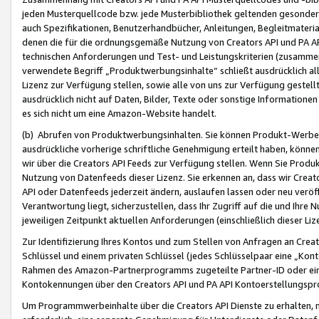
jeden Musterquellcode bzw. jede Musterbibliothek geltenden gesonder
auch Spezifikationen, Benutzerhandbücher, Anleitungen, Begleitmaterial
denen die für die ordnungsgemäße Nutzung von Creators API und PA A
technischen Anforderungen und Test- und Leistungskriterien (zusammen
verwendete Begriff „Produktwerbungsinhalte“ schließt ausdrücklich al
Lizenz zur Verfügung stellen, sowie alle von uns zur Verfügung gestel
ausdrücklich nicht auf Daten, Bilder, Texte oder sonstige Informatione
es sich nicht um eine Amazon-Website handelt.
(b) Abrufen von Produktwerbungsinhalten. Sie können Produkt-Werbein
ausdrückliche vorherige schriftliche Genehmigung erteilt haben, könn
wir über die Creators API Feeds zur Verfügung stellen. Wenn Sie Produk
Nutzung von Datenfeeds dieser Lizenz. Sie erkennen an, dass wir Creat
API oder Datenfeeds jederzeit ändern, auslaufen lassen oder neu veröffe
Verantwortung liegt, sicherzustellen, dass Ihr Zugriff auf die und Ihr
jeweiligen Zeitpunkt aktuellen Anforderungen (einschließlich dieser Liz
Zur Identifizierung Ihres Kontos und zum Stellen von Anfragen an Crea
Schlüssel und einem privaten Schlüssel (jedes Schlüsselpaar eine „Kon
Rahmen des Amazon-Partnerprogramms zugeteilte Partner-ID oder ein
Kontokennungen über den Creators API und PA API Kontoerstellungspro
Um Programmwerbeinhalte über die Creators API Dienste zu erhalten, m