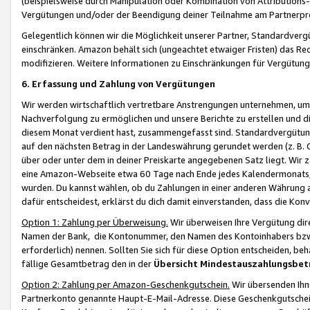
(beispielsweise durch Manipulation oder Kombination von Attributions-
Vergütungen und/oder der Beendigung deiner Teilnahme am Partnerp
Gelegentlich können wir die Möglichkeit unserer Partner, Standardv
einschränken. Amazon behält sich (ungeachtet etwaiger Fristen) das Re
modifizieren. Weitere Informationen zu Einschränkungen für Vergütung
6. Erfassung und Zahlung von Vergütungen
Wir werden wirtschaftlich vertretbare Anstrengungen unternehmen, um 
Nachverfolgung zu ermöglichen und unsere Berichte zu erstellen und di
diesem Monat verdient hast, zusammengefasst sind. Standardvergütung
auf den nächsten Betrag in der Landeswährung gerundet werden (z. B. C
über oder unter dem in deiner Preiskarte angegebenen Satz liegt. Wir
eine Amazon-Webseite etwa 60 Tage nach Ende jedes Kalendermonats, i
wurden. Du kannst wählen, ob du Zahlungen in einer anderen Währung
dafür entscheidest, erklärst du dich damit einverstanden, dass die K
Option 1: Zahlung per Überweisung.
Wir überweisen Ihre Vergütung dir
Namen der Bank, die Kontonummer, den Namen des Kontoinhabers bzw. a
erforderlich) nennen. Sollten Sie sich für diese Option entscheiden, be
fällige Gesamtbetrag den in der
Übersicht Mindestauszahlungsbet
Option 2: Zahlung per Amazon-Geschenkgutschein.
Wir übersenden Ihne
Partnerkonto genannte Haupt-E-Mail-Adresse. Diese Geschenkgutschei