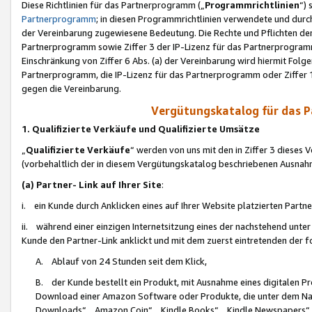
Diese Richtlinien für das Partnerprogramm („
Programmrichtlinien
“)
Partnerprogramm
; in diesen Programmrichtlinien verwendete und durch
der Vereinbarung zugewiesene Bedeutung. Die Rechte und Pflichten de
Partnerprogramm sowie Ziffer 3 der IP-Lizenz für das Partnerprogram
Einschränkung von Ziffer 6 Abs. (a) der Vereinbarung wird hiermit Fol
Partnerprogramm, die IP-Lizenz für das Partnerprogramm oder Ziffer 1
gegen die Vereinbarung.
Vergütungskatalog für das 
1. Qualifizierte Verkäufe und Qualifizierte Umsätze
„
Qualifizierte Verkäufe
“ werden von uns mit den in Ziffer 3 diese
(vorbehaltlich der in diesem Vergütungskatalog beschriebenen Ausnah
(a) Partner- Link auf Ihrer Site
:
i. ein Kunde durch Anklicken eines auf Ihrer Website platzierten Part
ii. während einer einzigen Internetsitzung eines der nachstehend unter (i)
Kunde den Partner-Link anklickt und mit dem zuerst eintretenden der f
A. Ablauf von 24 Stunden seit dem Klick,
B. der Kunde bestellt ein Produkt, mit Ausnahme eines digitalen P
Download einer Amazon Software oder Produkte, die unter dem N
Downloads“, „Amazon Coin“, „Kindle Books“, „Kindle Newspapers“, „