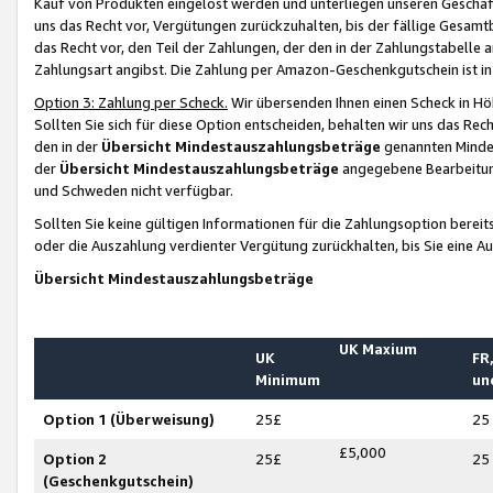
Kauf von Produkten eingelöst werden und unterliegen unseren Geschäf
uns das Recht vor, Vergütungen zurückzuhalten, bis der fällige Gesamt
das Recht vor, den Teil der Zahlungen, der den in der Zahlungstabelle 
Zahlungsart angibst. Die Zahlung per Amazon-Geschenkgutschein ist in
Option 3: Zahlung per Scheck.
Wir übersenden Ihnen einen Scheck in Höh
Sollten Sie sich für diese Option entscheiden, behalten wir uns das Rec
den in der
Übersicht Mindestauszahlungsbeträge
genannten Mindest
der
Übersicht Mindestauszahlungsbeträge
angegebene Bearbeitung
und Schweden nicht verfügbar.
Sollten Sie keine gültigen Informationen für die Zahlungsoption bereit
oder die Auszahlung verdienter Vergütung zurückhalten, bis Sie eine A
Übersicht Mindestauszahlungsbeträge
UK Maxium
UK
FR,
Minimum
un
Option 1 (Überweisung)
25£
25
£5,000
Option 2
25£
25
(Geschenkgutschein)