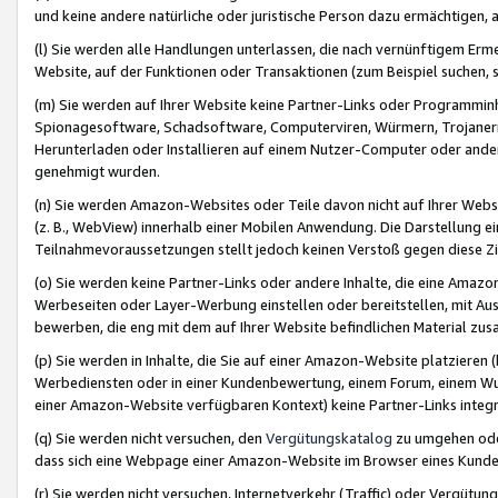
und keine andere natürliche oder juristische Person dazu ermächtigen, a
(l) Sie werden alle Handlungen unterlassen, die nach vernünftigem Erme
Website, auf der Funktionen oder Transaktionen (zum Beispiel suchen, s
(m) Sie werden auf Ihrer Website keine Partner-Links oder Programmin
Spionagesoftware, Schadsoftware, Computerviren, Würmern, Trojaner
Herunterladen oder Installieren auf einem Nutzer-Computer oder ande
genehmigt wurden.
(n) Sie werden Amazon-Websites oder Teile davon nicht auf Ihrer Websi
(z. B., WebView) innerhalb einer Mobilen Anwendung. Die Darstellung ein
Teilnahmevoraussetzungen stellt jedoch keinen Verstoß gegen diese Zif
(o) Sie werden keine Partner-Links oder andere Inhalte, die eine Am
Werbeseiten oder Layer-Werbung einstellen oder bereitstellen, mit Au
bewerben, die eng mit dem auf Ihrer Website befindlichen Material z
(p) Sie werden in Inhalte, die Sie auf einer Amazon-Website platzier
Werbediensten oder in einer Kundenbewertung, einem Forum, einem Wun
einer Amazon-Website verfügbaren Kontext) keine Partner-Links integr
(q) Sie werden nicht versuchen, den
Vergütungskatalog
zu umgehen oder
dass sich eine Webpage einer Amazon-Website im Browser eines Kunden 
(r) Sie werden nicht versuchen, Internetverkehr (Traffic) oder Vergü