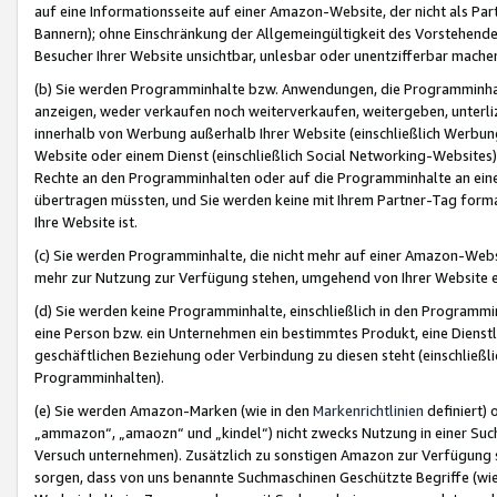
auf eine Informationsseite auf einer Amazon-Website, der nicht als Part
Bannern); ohne Einschränkung der Allgemeingültigkeit des Vorstehende
Besucher Ihrer Website unsichtbar, unlesbar oder unentzifferbar mache
(b) Sie werden Programminhalte bzw. Anwendungen, die Programminhalt
anzeigen, weder verkaufen noch weiterverkaufen, weitergeben, unterli
innerhalb von Werbung außerhalb Ihrer Website (einschließlich Werbun
Website oder einem Dienst (einschließlich Social Networking-Website
Rechte an den Programminhalten oder auf die Programminhalte an eine a
übertragen müssten, und Sie werden keine mit Ihrem Partner-Tag formati
Ihre Website ist.
(c) Sie werden Programminhalte, die nicht mehr auf einer Amazon-Websit
mehr zur Nutzung zur Verfügung stehen, umgehend von Ihrer Website e
(d) Sie werden keine Programminhalte, einschließlich in den Programmin
eine Person bzw. ein Unternehmen ein bestimmtes Produkt, eine Dienstle
geschäftlichen Beziehung oder Verbindung zu diesen steht (einschließli
Programminhalten).
(e) Sie werden Amazon-Marken (wie in den
Markenrichtlinien
definiert) 
„ammazon“, „amaozn“ und „kindel“) nicht zwecks Nutzung in einer Suc
Versuch unternehmen). Zusätzlich zu sonstigen Amazon zur Verfügung 
sorgen, dass von uns benannte Suchmaschinen Geschützte Begriffe (wie 