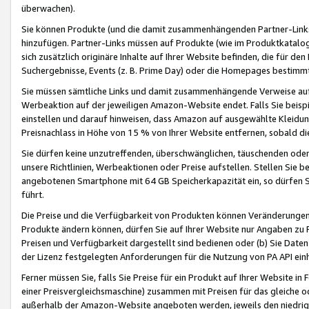
überwachen).
Sie können Produkte (und die damit zusammenhängenden Partner-Links)
hinzufügen. Partner-Links müssen auf Produkte (wie im Produktkatalog de
sich zusätzlich originäre Inhalte auf Ihrer Website befinden, die für 
Suchergebnisse, Events (z. B. Prime Day) oder die Homepages bestimmte
Sie müssen sämtliche Links und damit zusammenhängende Verweise auf z
Werbeaktion auf der jeweiligen Amazon-Website endet. Falls Sie beisp
einstellen und darauf hinweisen, dass Amazon auf ausgewählte Kleidun
Preisnachlass in Höhe von 15 % von Ihrer Website entfernen, sobald di
Sie dürfen keine unzutreffenden, überschwänglichen, täuschenden od
unsere Richtlinien, Werbeaktionen oder Preise aufstellen. Stellen Sie 
angebotenen Smartphone mit 64 GB Speicherkapazität ein, so dürfen S
führt.
Die Preise und die Verfügbarkeit von Produkten können Veränderungen 
Produkte ändern können, dürfen Sie auf Ihrer Website nur Angaben zu P
Preisen und Verfügbarkeit dargestellt sind bedienen oder (b) Sie Daten
der Lizenz festgelegten Anforderungen für die Nutzung von PA API einh
Ferner müssen Sie, falls Sie Preise für ein Produkt auf Ihrer Website in 
einer Preisvergleichsmaschine) zusammen mit Preisen für das gleiche o
außerhalb der Amazon-Website angeboten werden, jeweils den niedrigst