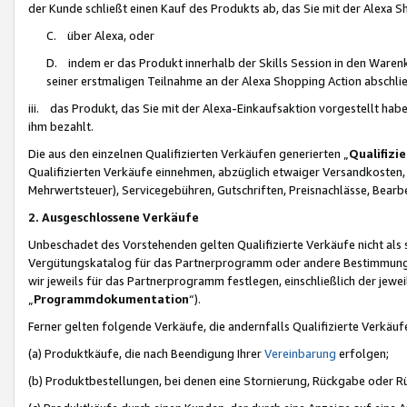
der Kunde schließt einen Kauf des Produkts ab, das Sie mit der Alexa 
C. über Alexa, oder
D. indem er das Produkt innerhalb der Skills Session in den Waren
seiner erstmaligen Teilnahme an der Alexa Shopping Action abschlie
iii. das Produkt, das Sie mit der Alexa-Einkaufsaktion vorgestellt ha
ihm bezahlt.
Die aus den einzelnen Qualifizierten Verkäufen generierten „
Qualifizi
Qualifizierten Verkäufe einnehmen, abzüglich etwaiger Versandkosten
Mehrwertsteuer), Servicegebühren, Gutschriften, Preisnachlässe, Bear
2. Ausgeschlossene Verkäufe
Unbeschadet des Vorstehenden gelten Qualifizierte Verkäufe nicht als
Vergütungskatalog für das Partnerprogramm oder andere Bestimmungen,
wir jeweils für das Partnerprogramm festlegen, einschließlich der jewe
„
Programmdokumentation
“).
Ferner gelten folgende Verkäufe, die andernfalls Qualifizierte Verkä
(a) Produktkäufe, die nach Beendigung Ihrer
Vereinbarung
erfolgen;
(b) Produktbestellungen, bei denen eine Stornierung, Rückgabe oder R