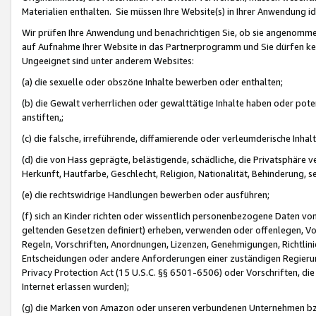
Materialien enthalten. Sie müssen Ihre Website(s) in Ihrer Anwendung ide
Wir prüfen Ihre Anwendung und benachrichtigen Sie, ob sie angenommen
auf Aufnahme Ihrer Website in das Partnerprogramm und Sie dürfen kei
Ungeeignet sind unter anderem Websites:
(a) die sexuelle oder obszöne Inhalte bewerben oder enthalten;
(b) die Gewalt verherrlichen oder gewalttätige Inhalte haben oder pot
anstiften,;
(c) die falsche, irreführende, diffamierende oder verleumderische Inha
(d) die von Hass geprägte, belästigende, schädliche, die Privatsphäre v
Herkunft, Hautfarbe, Geschlecht, Religion, Nationalität, Behinderung, 
(e) die rechtswidrige Handlungen bewerben oder ausführen;
(f) sich an Kinder richten oder wissentlich personenbezogene Daten vo
geltenden Gesetzen definiert) erheben, verwenden oder offenlegen, Vo
Regeln, Vorschriften, Anordnungen, Lizenzen, Genehmigungen, Richtlini
Entscheidungen oder andere Anforderungen einer zuständigen Regierung
Privacy Protection Act (15 U.S.C. §§ 6501-6506) oder Vorschriften, di
Internet erlassen wurden);
(g) die Marken von Amazon oder unseren verbundenen Unternehmen b