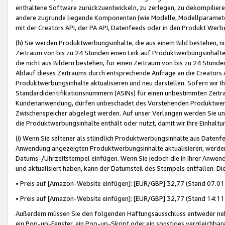
enthaltene Software zurückzuentwickeln, zu zerlegen, zu dekompilier
andere zugrunde liegende Komponenten (wie Modelle, Modellparameter
mit der Creators API, der PA API, Datenfeeds oder in den Produkt Werb
(h) Sie werden Produktwerbungsinhalte, die aus einem Bild bestehen, ni
Zeitraum von bis zu 24 Stunden einen Link auf Produktwerbungsinhalte
die nicht aus Bildern bestehen, für einen Zeitraum von bis zu 24 Stund
Ablauf dieses Zeitraums durch entsprechende Anfrage an die Creators 
Produktwerbungsinhalte aktualisieren und neu darstellen. Sofern wir Ih
Standardidentifikationsnummern (ASINs) für einen unbestimmten Zeitra
Kundenanwendung, dürfen unbeschadet des Vorstehenden Produktwerbu
Zwischenspeicher abgelegt werden. Auf unser Verlangen werden Sie un
die Produktwerbungsinhalte enthält oder nutzt, damit wir Ihre Einhalt
(i) Wenn Sie seltener als stündlich Produktwerbungsinhalte aus Datenfe
Anwendung angezeigten Produktwerbungsinhalte aktualisieren, werden 
Datums-/Uhrzeitstempel einfügen. Wenn Sie jedoch die in Ihrer Anwe
und aktualisiert haben, kann der Datumsteil des Stempels entfallen. Dies
• Preis auf [Amazon-Website einfügen]: [EUR/GBP] 32,77 (Stand 07.01.
• Preis auf [Amazon-Website einfügen]: [EUR/GBP] 32,77 (Stand 14:11 
Außerdem müssen Sie den folgenden Haftungsausschluss entweder neb
ein Pop-up-Fenster, ein Pop-up-Skript oder ein sonstiges vergleichba