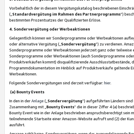
Vorbehaltlich der in diesem Vergütungskatalog beschriebenen Einschr
(„
Standardvergütung im Rahmen des Partnerprogramms
“) besc
bestimmten Prozentsatzes der Qualifizierten Erlöse.
4. Sondervergütung oder Werbeaktionen
Gelegentlich können wir Sonderprogramme oder Werbeaktionen auflegen,
oder alternative Vergütung („
Sondervergütung
”) zu verdienen. Amazo
Sonderprogramme oder Werbeaktionen jederzeit ganz oder teilweise einz
Sonderprogramme oder Werbeaktionen (auch Sonderprogramme oder We
Produktverkäufen kommt) disqualifizierende Ausschlusstatbestände, di
Programmdokumentation im Hinblick auf Produktverkäufe geltende E
Werbeaktionen.
Folgende Sondervergütungen sind derzeit verfügbar:
hier
.
(a) Bounty Events
In den in der
Anlage
(„
Sondervergütung
“) aufgeführten Ländern sind
Zusammenhang mit „
Bounty Events
“ die in dieser Ziffer 4 (a) besch
Bounty Event wie in der Anlage beschrieben anspruchsberechtigt sein mu
teilnehmende Startseite einer Amazon-Website aufruft und (2) der Kun
ausführt.
Amazon zahlt keine Sondervergütung, wenn das zugrundeliegende Boun