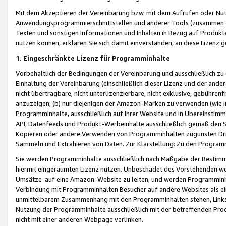
Mit dem Akzeptieren der Vereinbarung bzw. mit dem Aufrufen oder Nutz
Anwendungsprogrammierschnittstellen und anderer Tools (zusammen die
Texten und sonstigen Informationen und Inhalten in Bezug auf Produkte
nutzen können, erklären Sie sich damit einverstanden, an diese Lizenz 
1. Eingeschränkte Lizenz für Programminhalte
Vorbehaltlich der Bedingungen der Vereinbarung und ausschließlich z
Einhaltung der Vereinbarung (einschließlich dieser Lizenz und der ande
nicht übertragbare, nicht unterlizenzierbare, nicht exklusive, gebühren
anzuzeigen; (b) nur diejenigen der Amazon-Marken zu verwenden (wie in 
Programminhalte, ausschließlich auf Ihrer Website und in Übereinstimmu
API, Datenfeeds und Produkt-Werbeinhalte ausschließlich gemäß den Spe
Kopieren oder andere Verwenden von Programminhalten zugunsten Dri
Sammeln und Extrahieren von Daten. Zur Klarstellung: Zu den Program
Sie werden Programminhalte ausschließlich nach Maßgabe der Besti
hiermit eingeräumten Lizenz nutzen. Unbeschadet des Vorstehenden we
Umsätze auf eine Amazon-Website zu leiten, und werden Programminhal
Verbindung mit Programminhalten Besucher auf andere Websites als ein
unmittelbarem Zusammenhang mit den Programminhalten stehen, Links z
Nutzung der Programminhalte ausschließlich mit der betreffenden Pr
nicht mit einer anderen Webpage verlinken.