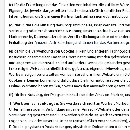
(c) für die Erstellung und das Einstellen von Inhalten, die auf Ihrer We
Eignung der jeweils dargestellten Inhalte (einschließlich sämtlicher 
Informationen, die Sie in einen Partner-Link aufnehmen oder mit diese
(d) dafür, dass die Nutzung der Programminhalte, Ihrer Website und des 
Verletzung oder missbräuchliche Ausübung unserer Rechte bzw. der Recht
Markenrechte, Datenschutzrechte, Veröffentlichungsrechte oder anderer
Einhaltung der
Amazon Anti-Fälschungsrichtlinien für das Partnerpro
(e) dafür, die Verwendung von Cookies, Pixeln und anderen Technologien
Besuchern gesammelten Daten in Übereinstimmung mit den geltenden Ge
und angemessen darzustellen und auf andere Weise die geltenden geset
in sonstiger Weise, einschließlich des ggf. anzuzeigenden Hinweises, d
Werbeanzeigen bereitstellen, von den Besuchern Ihrer Website unmitte
Cookies erkennen können und dafür, dass Sie Informationen über die v
Online-Werbung bereitstellen, soweit nach den anwendbaren gesetzlic
(f) für Ihre Nutzung, der Programminhalte und der Amazon-Marken, u
4. Werbeeinschränkungen.
Sie werden sich nicht an Werbe-, Market
Unternehmen oder in Verbindung mit einer Amazon-Website oder dem Pa
Vereinbarung
gestattet sind. Sie werden sich nicht an Werbeaktivitäten
Logos von uns oder unseren Partnern (einschließlich Amazon-Marken), 
E-Books, physischen Postsendungen, physischen Dokumenten oder in 