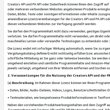
Creators API und PA API oder Datenfeeds können Ihnen den Zugriff auf D
oder mehreren verbundenen Websites angebotenen Produkte ermögliche
Daten, Bilder, Texte oder sonstigen Informationen oder Inhalte zuzugre
anwendbaren Lizenzvereinbarungen für die Creators API und PA API od
diesen verbundenen Websites zur Verfügung gestellt werden.
Sie dürfen den Programminhalt nicht dazu verwenden, geistiges Eigent
verletzen. Sie dürfen Programminhalte nicht verwenden, um direkt ode
maschinelles Lernen oder verwandte Technologien zu entwickeln oder zu
Die Lizenz endet mit sofortiger Wirkung automatisch, wenn Sie zu irg
Vergütungskatalog definiert) nicht rechtzeitig erfüllen bzw. ansonsten
schriftliche Mitteilung an Sie ganz oder teilweise beenden. Sie werden
umgehend einstellen und sämtliche Programminhalte und Amazon-Marke
jeweils verlangt, umgehend von Ihrer Website entfernen und löschen od
2. Voraussetzungen für die Nutzung der Creators API und der P
(a)
Beschreibung
. Im Rahmen dieser Lizenz können wir Ihnen Programmi
• Daten, Bilder, Audio-Dateien, Videos, Logos, Benutzerschnittstellen-
• Textmaterialien, wie beispielsweise Produktinformationen in Textfor
Neben den vorstehenden Produktwerbungsinhalten und dem Zugriff auf 
Zusammenhang mit Creators API und PA API Musterquellcodes und -bibli