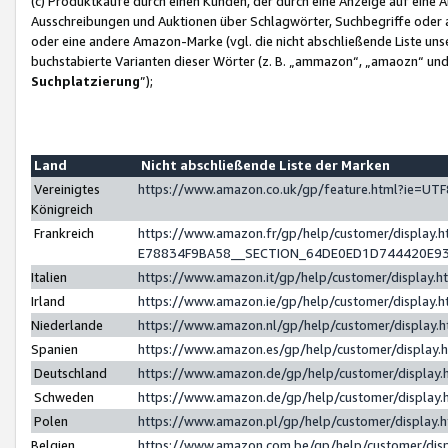
(c) Produktkäufe durch einen Kunden, der durch eine Anzeige auf eine 
Ausschreibungen und Auktionen über Schlagwörter, Suchbegriffe oder 
oder eine andere Amazon-Marke (vgl. die nicht abschließende Liste un
buchstabierte Varianten dieser Wörter (z. B. „ammazon“, „amaozn“ und „
Suchplatzierung
”);
Land
Nicht abschließende Liste der Marken
Vereinigtes
https://www.amazon.co.uk/gp/feature.html?ie=U
Königreich
Frankreich
https://www.amazon.fr/gp/help/customer/displa
E78834F9BA58__SECTION_64DE0ED1D744420E9
Italien
https://www.amazon.it/gp/help/customer/display
Irland
https://www.amazon.ie/gp/help/customer/displa
Niederlande
https://www.amazon.nl/gp/help/customer/display
Spanien
https://www.amazon.es/gp/help/customer/display
Deutschland
https://www.amazon.de/gp/help/customer/displa
Schweden
https://www.amazon.de/gp/help/customer/displa
Polen
https://www.amazon.pl/gp/help/customer/display
Belgien
https://www.amazon.com.be/gp/help/customer/d