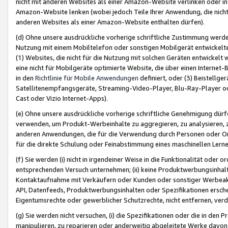
nicht mit anderen Websites als einer Amazon-Website verlinken oder i
Amazon-Website lenken (wobei jedoch Teile Ihrer Anwendung, die nich
anderen Websites als einer Amazon-Website enthalten dürfen).
(d) Ohne unsere ausdrückliche vorherige schriftliche Zustimmung werd
Nutzung mit einem Mobiltelefon oder sonstigen Mobilgerät entwickelt
(1) Websites, die nicht für die Nutzung mit solchen Geräten entwickelt
eine nicht für Mobilgeräte optimierte Website, die über einen Interne
in den
Richtlinie für Mobile Anwendungen
definiert, oder (3) Beistellge
Satellitenempfangsgeräte, Streaming-Video-Player, Blu-Ray-Player ode
Cast oder Vizio Internet-Apps).
(e) Ohne unsere ausdrückliche vorherige schriftliche Genehmigung dürfe
verwenden, um Produkt-Werbeinhalte zu aggregieren, zu analysieren, 
anderen Anwendungen, die für die Verwendung durch Personen oder Or
für die direkte Schulung oder Feinabstimmung eines maschinellen Lern
(f) Sie werden (i) nicht in irgendeiner Weise in die Funktionalität ode
entsprechenden Versuch unternehmen; (ii) keine Produktwerbungsinha
Kontaktaufnahme mit Verkäufern oder Kunden oder sonstiger Werbeaktiv
API, Datenfeeds, Produktwerbungsinhalten oder Spezifikationen erschei
Eigentumsrechte oder gewerblicher Schutzrechte, nicht entfernen, verd
(g) Sie werden nicht versuchen, (i) die Spezifikationen oder die in de
manipulieren, zu reparieren oder anderweitig abgeleitete Werke davon z