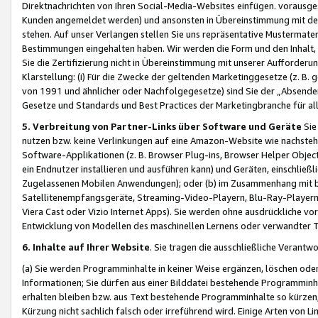
Direktnachrichten von Ihren Social-Media-Websites einfügen. vorausg
Kunden angemeldet werden) und ansonsten in Übereinstimmung mit der
stehen. Auf unser Verlangen stellen Sie uns repräsentative Mustermater
Bestimmungen eingehalten haben. Wir werden die Form und den Inhalt, di
Sie die Zertifizierung nicht in Übereinstimmung mit unserer Aufforderu
Klarstellung: (i) Für die Zwecke der geltenden Marketinggesetze (z. 
von 1991 und ähnlicher oder Nachfolgegesetze) sind Sie der „Absender“ j
Gesetze und Standards und Best Practices der Marketingbranche für 
5. Verbreitung von Partner-Links über Software und Geräte
Sie
nutzen bzw. keine Verlinkungen auf eine Amazon-Website wie nachsteh
Software-Applikationen (z. B. Browser Plug-ins, Browser Helper Objec
ein Endnutzer installieren und ausführen kann) und Geräten, einschlie
Zugelassenen Mobilen Anwendungen); oder (b) im Zusammenhang mit bzw.
Satellitenempfangsgeräte, Streaming-Video-Playern, Blu-Ray-Playern 
Viera Cast oder Vizio Internet Apps). Sie werden ohne ausdrückliche v
Entwicklung von Modellen des maschinellen Lernens oder verwandter 
6. Inhalte auf Ihrer Website
. Sie tragen die ausschließliche Verantwo
(a) Sie werden Programminhalte in keiner Weise ergänzen, löschen oder
Informationen; Sie dürfen aus einer Bilddatei bestehende Programminhal
erhalten bleiben bzw. aus Text bestehende Programminhalte so kürzen, 
Kürzung nicht sachlich falsch oder irreführend wird. Einige Arten von L