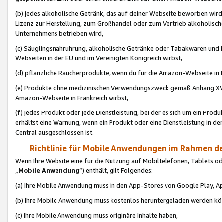
(b) jedes alkoholische Getränk, das auf deiner Webseite beworben wird
Lizenz zur Herstellung, zum Großhandel oder zum Vertrieb alkoholisch
Unternehmens betrieben wird,
(c) Säuglingsnahruhrung, alkoholische Getränke oder Tabakwaren und E
Webseiten in der EU und im Vereinigten Königreich wirbst,
(d) pflanzliche Raucherprodukte, wenn du für die Amazon-Webseite in B
(e) Produkte ohne medizinischen Verwendungszweck gemäß Anhang XVI 
Amazon-Webseite in Frankreich wirbst,
(f) jedes Produkt oder jede Dienstleistung, bei der es sich um ein Prod
erhältst eine Warnung, wenn ein Produkt oder eine Dienstleistung in de
Central ausgeschlossen ist.
Richtlinie für Mobile Anwendungen im Rahmen de
Wenn Ihre Website eine für die Nutzung auf Mobiltelefonen, Tablets 
„
Mobile Anwendung
“) enthält, gilt Folgendes:
(a) Ihre Mobile Anwendung muss in den App-Stores von Google Play, A
(b) Ihre Mobile Anwendung muss kostenlos heruntergeladen werden könn
(c) Ihre Mobile Anwendung muss originäre Inhalte haben,