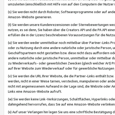
umzuleiten (einschließlich mit Hilfe von auf den Computern der Nutzer i
(s) Sie werden nicht durch Roboter, Softwareprogramme oder auf andere
Amazon-Website generieren.
(t) Sie werden unsere Kundenrezensionen oder Sternebewertungen wed
nutzen, es sei denn, Sie haben über die Creators API und die PA API e
erfüllen die in der Lizenz beschriebenen Voraussetzungen für die Nutzu
(u) Sie werden weder unmittelbar noch mittelbar über Partner-Links P
oder zu Nutzung durch eine andere natürliche oder juristische Person,
Geschäftspartnern nicht gestatten bzw. diese nicht dazu auffordern od
andere natürliche oder juristische Person, unmittelbar oder mittelbar
zu Wiederverkaufs- oder gewerblichen Zwecken (gleich welcher Art) 
auf Ihrer Website zum Wiederverkauf oder für gewerbliche Nutzungen 
(v) Sie werden die URL Ihrer Website, die die Partner-Links enthält b
werden, nicht in einer Weise tarnen, verstecken, manipulieren oder and
nicht mit angemessenem Aufwand in der Lage sind, die Website oder A
Links eine Amazon-Website aufruft.
(w) Sie werden keine Link-Verkürzungen, Schaltflächen, Hyperlinks ode
dahingehend hervorrufen, dass Sie auf eine Amazon-Website verlinken
(x) Auf unser Verlangen hin legen Sie uns eine schriftliche Bestätigung