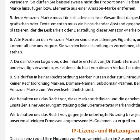
verändern. So dürfen Sie beispielsweise nicht die Proportionen, Farb
Marke hinzufügen bzw. Elemente aus einer Amazon-Marke entfernen.
5. Jede Amazon-Marke muss für sich alleine in ihrer Gesamtheit darge
grafischen oder Textelementen muss ein hinreichender Abstand gegebe
platzieren, der die Lesbarkeit oder Darstellung dieser Amazon-Marke b
6. Alle Rechte an den Amazon-Marken sind unser alleiniges Eigentum, 
kommt alleine uns zugute. Sie werden keine Handlungen vornehmen, 
stehen.
7. Du darfst kein Logo von, oder Inhalte erstellt von,
Drittanbietern au
anderweitig verwenden, es sei denn, du hast von diesem Verkäufer oder
8. Sie dürfen in keiner Rechtsordnung Marken nutzen oder zur Eintragu
keiner Rechtsordnung Marken, Domain-Namen, Subdomain-Namen, Benu
Amazon-Marke zum Verwechseln ähnlich sind.
Wir behalten uns das Recht vor, diese Markenrichtlinien und die gene
Einstellen einer Änderungsmitteilung oder überarbeiteter Markenricht
Wir behalten uns das Recht vor, gegen jede unbefugte Nutzung bzw. jede 
unserem alleinigen Ermessen angemessene Maßnahmen zu ergreifen.
IP-Lizenz- und Nutzungsan
Diese Lizenz regelt Ihre Nutzung von Programminhalten im Zusammen