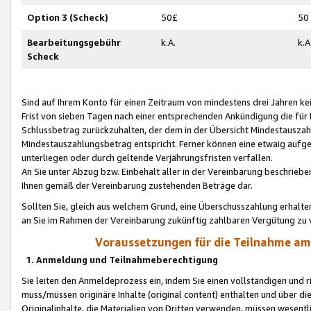
Option 3 (Scheck)
50£
50
Bearbeitungsgebühr
k.A.
k.A
Scheck
Sind auf Ihrem Konto für einen Zeitraum von mindestens drei Jahren kein
Frist von sieben Tagen nach einer entsprechenden Ankündigung die für
Schlussbetrag zurückzuhalten, der dem in der Übersicht Mindestausz
Mindestauszahlungsbetrag entspricht. Ferner können eine etwaig aufg
unterliegen oder durch geltende Verjährungsfristen verfallen.
An Sie unter Abzug bzw. Einbehalt aller in der Vereinbarung beschrieb
Ihnen gemäß der Vereinbarung zustehenden Beträge dar.
Sollten Sie, gleich aus welchem Grund, eine Überschusszahlung erhalte
an Sie im Rahmen der Vereinbarung zukünftig zahlbaren Vergütung zu 
Voraussetzungen für die Teilnahme a
1. Anmeldung und Teilnahmeberechtigung
Sie leiten den Anmeldeprozess ein, indem Sie einen vollständigen und 
muss/müssen originäre Inhalte (original content) enthalten und über d
Originalinhalte, die Materialien von Dritten verwenden, müssen wese