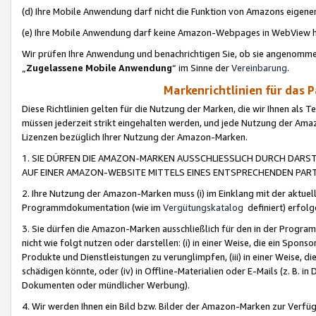
(d) Ihre Mobile Anwendung darf nicht die Funktion von Amazons eige
(e) Ihre Mobile Anwendung darf keine Amazon-Webpages in WebView 
Wir prüfen Ihre Anwendung und benachrichtigen Sie, ob sie angenomm
„
Zugelassene Mobile Anwendung
“ im Sinne der
Vereinbarung
.
Markenrichtlinien für das 
Diese Richtlinien gelten für die Nutzung der Marken, die wir Ihnen als 
müssen jederzeit strikt eingehalten werden, und jede Nutzung der Ama
Lizenzen bezüglich Ihrer Nutzung der Amazon-Marken.
1. SIE DÜRFEN DIE AMAZON-MARKEN AUSSCHLIESSLICH DURCH DARS
AUF EINER AMAZON-WEBSITE MITTELS EINES ENTSPRECHENDEN PART
2. Ihre Nutzung der Amazon-Marken muss (i) im Einklang mit der aktuells
Programmdokumentation (wie im
Vergütungskatalog
definiert) erfolg
3. Sie dürfen die Amazon-Marken ausschließlich für den in der Progr
nicht wie folgt nutzen oder darstellen: (i) in einer Weise, die ein Spo
Produkte und Dienstleistungen zu verunglimpfen, (iii) in einer Weise
schädigen könnte, oder (iv) in Offline-Materialien oder E-Mails (z. B.
Dokumenten oder mündlicher Werbung).
4. Wir werden Ihnen ein Bild bzw. Bilder der Amazon-Marken zur Verfüg