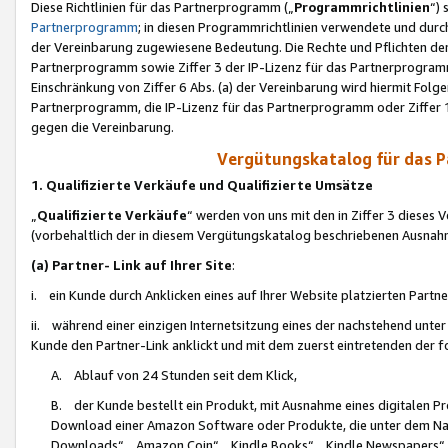
Diese Richtlinien für das Partnerprogramm („
Programmrichtlinien
“)
Partnerprogramm
; in diesen Programmrichtlinien verwendete und durch
der Vereinbarung zugewiesene Bedeutung. Die Rechte und Pflichten de
Partnerprogramm sowie Ziffer 3 der IP-Lizenz für das Partnerprogram
Einschränkung von Ziffer 6 Abs. (a) der Vereinbarung wird hiermit Fol
Partnerprogramm, die IP-Lizenz für das Partnerprogramm oder Ziffer 1
gegen die Vereinbarung.
Vergütungskatalog für das 
1. Qualifizierte Verkäufe und Qualifizierte Umsätze
„
Qualifizierte Verkäufe
“ werden von uns mit den in Ziffer 3 diese
(vorbehaltlich der in diesem Vergütungskatalog beschriebenen Ausnah
(a) Partner- Link auf Ihrer Site
:
i. ein Kunde durch Anklicken eines auf Ihrer Website platzierten Part
ii. während einer einzigen Internetsitzung eines der nachstehend unter (i)
Kunde den Partner-Link anklickt und mit dem zuerst eintretenden der f
A. Ablauf von 24 Stunden seit dem Klick,
B. der Kunde bestellt ein Produkt, mit Ausnahme eines digitalen P
Download einer Amazon Software oder Produkte, die unter dem N
Downloads“, „Amazon Coin“, „Kindle Books“, „Kindle Newspapers“, „