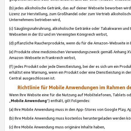
(b) jedes alkoholische Getränk, das auf deiner Webseite beworben wird
Lizenz zur Herstellung, zum Großhandel oder zum Vertrieb alkoholisch
Unternehmens betrieben wird,
(c) Säuglingsnahruhrung, alkoholische Getränke oder Tabakwaren und E
Webseiten in der EU und im Vereinigten Königreich wirbst,
(d) pflanzliche Raucherprodukte, wenn du für die Amazon-Webseite in B
(e) Produkte ohne medizinischen Verwendungszweck gemäß Anhang XVI 
Amazon-Webseite in Frankreich wirbst,
(f) jedes Produkt oder jede Dienstleistung, bei der es sich um ein Prod
erhältst eine Warnung, wenn ein Produkt oder eine Dienstleistung in de
Central ausgeschlossen ist.
Richtlinie für Mobile Anwendungen im Rahmen de
Wenn Ihre Website eine für die Nutzung auf Mobiltelefonen, Tablets 
„
Mobile Anwendung
“) enthält, gilt Folgendes:
(a) Ihre Mobile Anwendung muss in den App-Stores von Google Play, A
(b) Ihre Mobile Anwendung muss kostenlos heruntergeladen werden könn
(c) Ihre Mobile Anwendung muss originäre Inhalte haben,