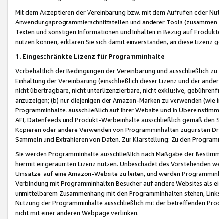
Mit dem Akzeptieren der Vereinbarung bzw. mit dem Aufrufen oder Nutz
Anwendungsprogrammierschnittstellen und anderer Tools (zusammen die
Texten und sonstigen Informationen und Inhalten in Bezug auf Produkte
nutzen können, erklären Sie sich damit einverstanden, an diese Lizenz 
1. Eingeschränkte Lizenz für Programminhalte
Vorbehaltlich der Bedingungen der Vereinbarung und ausschließlich z
Einhaltung der Vereinbarung (einschließlich dieser Lizenz und der ande
nicht übertragbare, nicht unterlizenzierbare, nicht exklusive, gebühren
anzuzeigen; (b) nur diejenigen der Amazon-Marken zu verwenden (wie in 
Programminhalte, ausschließlich auf Ihrer Website und in Übereinstimmu
API, Datenfeeds und Produkt-Werbeinhalte ausschließlich gemäß den Spe
Kopieren oder andere Verwenden von Programminhalten zugunsten Dri
Sammeln und Extrahieren von Daten. Zur Klarstellung: Zu den Program
Sie werden Programminhalte ausschließlich nach Maßgabe der Besti
hiermit eingeräumten Lizenz nutzen. Unbeschadet des Vorstehenden we
Umsätze auf eine Amazon-Website zu leiten, und werden Programminhal
Verbindung mit Programminhalten Besucher auf andere Websites als ein
unmittelbarem Zusammenhang mit den Programminhalten stehen, Links z
Nutzung der Programminhalte ausschließlich mit der betreffenden Pr
nicht mit einer anderen Webpage verlinken.