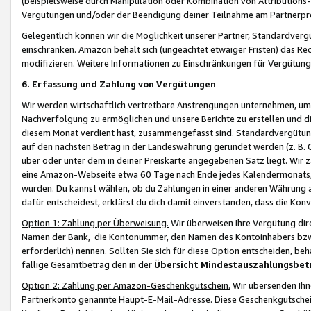
(beispielsweise durch Manipulation oder Kombination von Attributions-
Vergütungen und/oder der Beendigung deiner Teilnahme am Partnerp
Gelegentlich können wir die Möglichkeit unserer Partner, Standardv
einschränken. Amazon behält sich (ungeachtet etwaiger Fristen) das Re
modifizieren. Weitere Informationen zu Einschränkungen für Vergütung
6. Erfassung und Zahlung von Vergütungen
Wir werden wirtschaftlich vertretbare Anstrengungen unternehmen, um 
Nachverfolgung zu ermöglichen und unsere Berichte zu erstellen und di
diesem Monat verdient hast, zusammengefasst sind. Standardvergütung
auf den nächsten Betrag in der Landeswährung gerundet werden (z. B. C
über oder unter dem in deiner Preiskarte angegebenen Satz liegt. Wir
eine Amazon-Webseite etwa 60 Tage nach Ende jedes Kalendermonats, i
wurden. Du kannst wählen, ob du Zahlungen in einer anderen Währung
dafür entscheidest, erklärst du dich damit einverstanden, dass die K
Option 1: Zahlung per Überweisung.
Wir überweisen Ihre Vergütung dir
Namen der Bank, die Kontonummer, den Namen des Kontoinhabers bzw. a
erforderlich) nennen. Sollten Sie sich für diese Option entscheiden, be
fällige Gesamtbetrag den in der
Übersicht Mindestauszahlungsbet
Option 2: Zahlung per Amazon-Geschenkgutschein.
Wir übersenden Ihne
Partnerkonto genannte Haupt-E-Mail-Adresse. Diese Geschenkgutschei