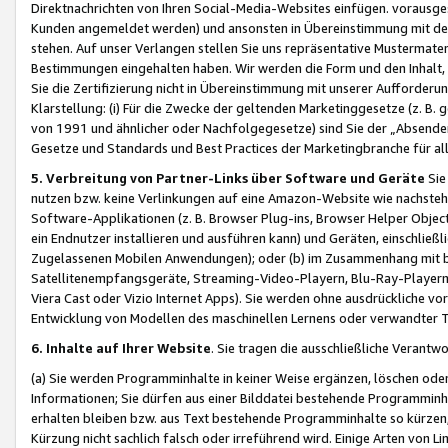
Direktnachrichten von Ihren Social-Media-Websites einfügen. vorausg
Kunden angemeldet werden) und ansonsten in Übereinstimmung mit der
stehen. Auf unser Verlangen stellen Sie uns repräsentative Mustermater
Bestimmungen eingehalten haben. Wir werden die Form und den Inhalt, di
Sie die Zertifizierung nicht in Übereinstimmung mit unserer Aufforderu
Klarstellung: (i) Für die Zwecke der geltenden Marketinggesetze (z. 
von 1991 und ähnlicher oder Nachfolgegesetze) sind Sie der „Absender“ j
Gesetze und Standards und Best Practices der Marketingbranche für 
5. Verbreitung von Partner-Links über Software und Geräte
Sie
nutzen bzw. keine Verlinkungen auf eine Amazon-Website wie nachsteh
Software-Applikationen (z. B. Browser Plug-ins, Browser Helper Objec
ein Endnutzer installieren und ausführen kann) und Geräten, einschlie
Zugelassenen Mobilen Anwendungen); oder (b) im Zusammenhang mit bzw.
Satellitenempfangsgeräte, Streaming-Video-Playern, Blu-Ray-Playern 
Viera Cast oder Vizio Internet Apps). Sie werden ohne ausdrückliche v
Entwicklung von Modellen des maschinellen Lernens oder verwandter 
6. Inhalte auf Ihrer Website
. Sie tragen die ausschließliche Verantwo
(a) Sie werden Programminhalte in keiner Weise ergänzen, löschen oder
Informationen; Sie dürfen aus einer Bilddatei bestehende Programminhal
erhalten bleiben bzw. aus Text bestehende Programminhalte so kürzen, 
Kürzung nicht sachlich falsch oder irreführend wird. Einige Arten von L