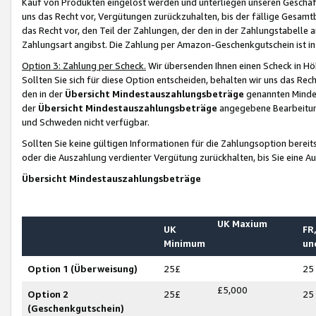
Kauf von Produkten eingelöst werden und unterliegen unseren Geschäf
uns das Recht vor, Vergütungen zurückzuhalten, bis der fällige Gesamt
das Recht vor, den Teil der Zahlungen, der den in der Zahlungstabelle 
Zahlungsart angibst. Die Zahlung per Amazon-Geschenkgutschein ist in
Option 3: Zahlung per Scheck.
Wir übersenden Ihnen einen Scheck in Höh
Sollten Sie sich für diese Option entscheiden, behalten wir uns das Rec
den in der
Übersicht Mindestauszahlungsbeträge
genannten Mindest
der
Übersicht Mindestauszahlungsbeträge
angegebene Bearbeitung
und Schweden nicht verfügbar.
Sollten Sie keine gültigen Informationen für die Zahlungsoption bereit
oder die Auszahlung verdienter Vergütung zurückhalten, bis Sie eine A
Übersicht Mindestauszahlungsbeträge
UK Maxium
UK
FR,
Minimum
un
Option 1 (Überweisung)
25£
25
£5,000
Option 2
25£
25
(Geschenkgutschein)