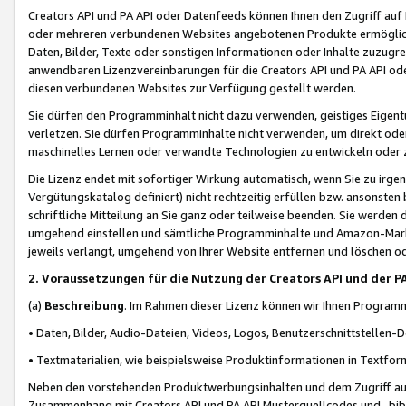
Creators API und PA API oder Datenfeeds können Ihnen den Zugriff auf D
oder mehreren verbundenen Websites angebotenen Produkte ermögliche
Daten, Bilder, Texte oder sonstigen Informationen oder Inhalte zuzugre
anwendbaren Lizenzvereinbarungen für die Creators API und PA API od
diesen verbundenen Websites zur Verfügung gestellt werden.
Sie dürfen den Programminhalt nicht dazu verwenden, geistiges Eigent
verletzen. Sie dürfen Programminhalte nicht verwenden, um direkt ode
maschinelles Lernen oder verwandte Technologien zu entwickeln oder zu
Die Lizenz endet mit sofortiger Wirkung automatisch, wenn Sie zu irg
Vergütungskatalog definiert) nicht rechtzeitig erfüllen bzw. ansonsten
schriftliche Mitteilung an Sie ganz oder teilweise beenden. Sie werden
umgehend einstellen und sämtliche Programminhalte und Amazon-Marke
jeweils verlangt, umgehend von Ihrer Website entfernen und löschen od
2. Voraussetzungen für die Nutzung der Creators API und der P
(a)
Beschreibung
. Im Rahmen dieser Lizenz können wir Ihnen Programmi
• Daten, Bilder, Audio-Dateien, Videos, Logos, Benutzerschnittstellen-
• Textmaterialien, wie beispielsweise Produktinformationen in Textfor
Neben den vorstehenden Produktwerbungsinhalten und dem Zugriff auf 
Zusammenhang mit Creators API und PA API Musterquellcodes und -bibli