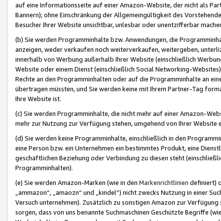
auf eine Informationsseite auf einer Amazon-Website, der nicht als Part
Bannern); ohne Einschränkung der Allgemeingültigkeit des Vorstehende
Besucher Ihrer Website unsichtbar, unlesbar oder unentzifferbar mache
(b) Sie werden Programminhalte bzw. Anwendungen, die Programminhalt
anzeigen, weder verkaufen noch weiterverkaufen, weitergeben, unterli
innerhalb von Werbung außerhalb Ihrer Website (einschließlich Werbun
Website oder einem Dienst (einschließlich Social Networking-Website
Rechte an den Programminhalten oder auf die Programminhalte an eine a
übertragen müssten, und Sie werden keine mit Ihrem Partner-Tag formati
Ihre Website ist.
(c) Sie werden Programminhalte, die nicht mehr auf einer Amazon-Websit
mehr zur Nutzung zur Verfügung stehen, umgehend von Ihrer Website e
(d) Sie werden keine Programminhalte, einschließlich in den Programmin
eine Person bzw. ein Unternehmen ein bestimmtes Produkt, eine Dienstle
geschäftlichen Beziehung oder Verbindung zu diesen steht (einschließli
Programminhalten).
(e) Sie werden Amazon-Marken (wie in den
Markenrichtlinien
definiert) 
„ammazon“, „amaozn“ und „kindel“) nicht zwecks Nutzung in einer Suc
Versuch unternehmen). Zusätzlich zu sonstigen Amazon zur Verfügung 
sorgen, dass von uns benannte Suchmaschinen Geschützte Begriffe (wie 