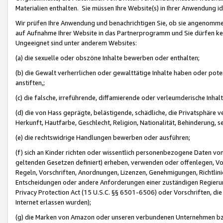
Materialien enthalten. Sie müssen Ihre Website(s) in Ihrer Anwendung ide
Wir prüfen Ihre Anwendung und benachrichtigen Sie, ob sie angenommen
auf Aufnahme Ihrer Website in das Partnerprogramm und Sie dürfen kei
Ungeeignet sind unter anderem Websites:
(a) die sexuelle oder obszöne Inhalte bewerben oder enthalten;
(b) die Gewalt verherrlichen oder gewalttätige Inhalte haben oder pot
anstiften,;
(c) die falsche, irreführende, diffamierende oder verleumderische Inha
(d) die von Hass geprägte, belästigende, schädliche, die Privatsphäre v
Herkunft, Hautfarbe, Geschlecht, Religion, Nationalität, Behinderung, 
(e) die rechtswidrige Handlungen bewerben oder ausführen;
(f) sich an Kinder richten oder wissentlich personenbezogene Daten vo
geltenden Gesetzen definiert) erheben, verwenden oder offenlegen, Vo
Regeln, Vorschriften, Anordnungen, Lizenzen, Genehmigungen, Richtlini
Entscheidungen oder andere Anforderungen einer zuständigen Regierung
Privacy Protection Act (15 U.S.C. §§ 6501-6506) oder Vorschriften, di
Internet erlassen wurden);
(g) die Marken von Amazon oder unseren verbundenen Unternehmen b