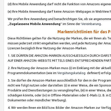
(d) Ihre Mobile Anwendung darf nicht die Funktion von Amazons eige
(e) Ihre Mobile Anwendung darf keine Amazon-Webpages in WebView 
Wir prüfen Ihre Anwendung und benachrichtigen Sie, ob sie angenomm
„
Zugelassene Mobile Anwendung
“ im Sinne der
Vereinbarung
.
Markenrichtlinien für das 
Diese Richtlinien gelten für die Nutzung der Marken, die wir Ihnen als 
müssen jederzeit strikt eingehalten werden, und jede Nutzung der Ama
Lizenzen bezüglich Ihrer Nutzung der Amazon-Marken.
1. SIE DÜRFEN DIE AMAZON-MARKEN AUSSCHLIESSLICH DURCH DARS
AUF EINER AMAZON-WEBSITE MITTELS EINES ENTSPRECHENDEN PART
2. Ihre Nutzung der Amazon-Marken muss (i) im Einklang mit der aktuells
Programmdokumentation (wie im
Vergütungskatalog
definiert) erfolg
3. Sie dürfen die Amazon-Marken ausschließlich für den in der Progr
nicht wie folgt nutzen oder darstellen: (i) in einer Weise, die ein Spo
Produkte und Dienstleistungen zu verunglimpfen, (iii) in einer Weise
schädigen könnte, oder (iv) in Offline-Materialien oder E-Mails (z. B.
Dokumenten oder mündlicher Werbung).
4. Wir werden Ihnen ein Bild bzw. Bilder der Amazon-Marken zur Verfüg