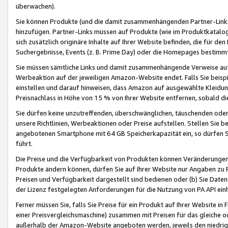
überwachen).
Sie können Produkte (und die damit zusammenhängenden Partner-Links)
hinzufügen. Partner-Links müssen auf Produkte (wie im Produktkatalog de
sich zusätzlich originäre Inhalte auf Ihrer Website befinden, die für 
Suchergebnisse, Events (z. B. Prime Day) oder die Homepages bestimmte
Sie müssen sämtliche Links und damit zusammenhängende Verweise auf z
Werbeaktion auf der jeweiligen Amazon-Website endet. Falls Sie beisp
einstellen und darauf hinweisen, dass Amazon auf ausgewählte Kleidun
Preisnachlass in Höhe von 15 % von Ihrer Website entfernen, sobald di
Sie dürfen keine unzutreffenden, überschwänglichen, täuschenden od
unsere Richtlinien, Werbeaktionen oder Preise aufstellen. Stellen Sie 
angebotenen Smartphone mit 64 GB Speicherkapazität ein, so dürfen S
führt.
Die Preise und die Verfügbarkeit von Produkten können Veränderungen 
Produkte ändern können, dürfen Sie auf Ihrer Website nur Angaben zu P
Preisen und Verfügbarkeit dargestellt sind bedienen oder (b) Sie Daten
der Lizenz festgelegten Anforderungen für die Nutzung von PA API einh
Ferner müssen Sie, falls Sie Preise für ein Produkt auf Ihrer Website in 
einer Preisvergleichsmaschine) zusammen mit Preisen für das gleiche o
außerhalb der Amazon-Website angeboten werden, jeweils den niedrigst