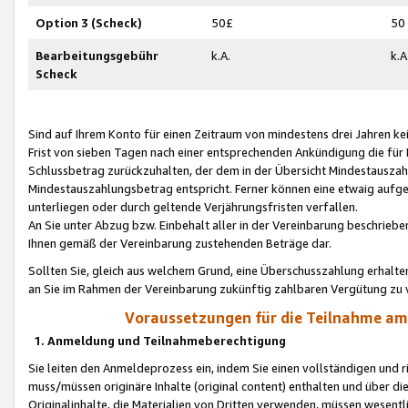
Option 3 (Scheck)
50£
50
Bearbeitungsgebühr
k.A.
k.A
Scheck
Sind auf Ihrem Konto für einen Zeitraum von mindestens drei Jahren kein
Frist von sieben Tagen nach einer entsprechenden Ankündigung die für
Schlussbetrag zurückzuhalten, der dem in der Übersicht Mindestausz
Mindestauszahlungsbetrag entspricht. Ferner können eine etwaig aufg
unterliegen oder durch geltende Verjährungsfristen verfallen.
An Sie unter Abzug bzw. Einbehalt aller in der Vereinbarung beschrieb
Ihnen gemäß der Vereinbarung zustehenden Beträge dar.
Sollten Sie, gleich aus welchem Grund, eine Überschusszahlung erhalte
an Sie im Rahmen der Vereinbarung zukünftig zahlbaren Vergütung zu 
Voraussetzungen für die Teilnahme a
1. Anmeldung und Teilnahmeberechtigung
Sie leiten den Anmeldeprozess ein, indem Sie einen vollständigen und 
muss/müssen originäre Inhalte (original content) enthalten und über d
Originalinhalte, die Materialien von Dritten verwenden, müssen wese