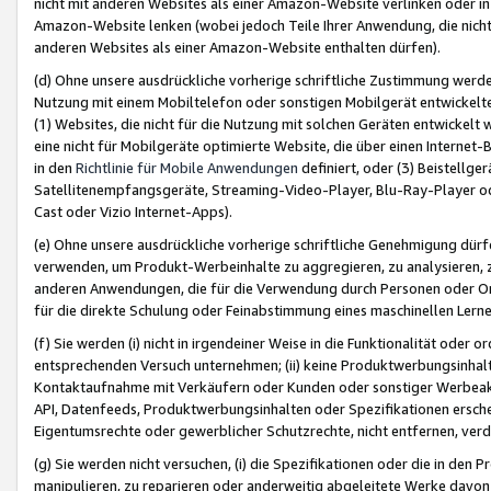
nicht mit anderen Websites als einer Amazon-Website verlinken oder i
Amazon-Website lenken (wobei jedoch Teile Ihrer Anwendung, die nich
anderen Websites als einer Amazon-Website enthalten dürfen).
(d) Ohne unsere ausdrückliche vorherige schriftliche Zustimmung werd
Nutzung mit einem Mobiltelefon oder sonstigen Mobilgerät entwickelt
(1) Websites, die nicht für die Nutzung mit solchen Geräten entwickelt
eine nicht für Mobilgeräte optimierte Website, die über einen Interne
in den
Richtlinie für Mobile Anwendungen
definiert, oder (3) Beistellge
Satellitenempfangsgeräte, Streaming-Video-Player, Blu-Ray-Player ode
Cast oder Vizio Internet-Apps).
(e) Ohne unsere ausdrückliche vorherige schriftliche Genehmigung dürfe
verwenden, um Produkt-Werbeinhalte zu aggregieren, zu analysieren, 
anderen Anwendungen, die für die Verwendung durch Personen oder Or
für die direkte Schulung oder Feinabstimmung eines maschinellen Lern
(f) Sie werden (i) nicht in irgendeiner Weise in die Funktionalität ode
entsprechenden Versuch unternehmen; (ii) keine Produktwerbungsinha
Kontaktaufnahme mit Verkäufern oder Kunden oder sonstiger Werbeaktiv
API, Datenfeeds, Produktwerbungsinhalten oder Spezifikationen erschei
Eigentumsrechte oder gewerblicher Schutzrechte, nicht entfernen, verd
(g) Sie werden nicht versuchen, (i) die Spezifikationen oder die in de
manipulieren, zu reparieren oder anderweitig abgeleitete Werke davon z