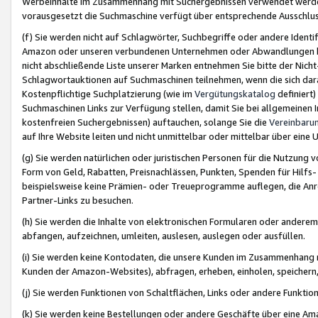
Werbeinhalte im Zusammenhang mit Suchergebnissen verwendet werden,
vorausgesetzt die Suchmaschine verfügt über entsprechende Ausschlu
(f) Sie werden nicht auf Schlagwörter, Suchbegriffe oder andere Ident
Amazon oder unseren verbundenen Unternehmen oder Abwandlungen bzw
nicht abschließende Liste unserer Marken entnehmen Sie bitte der Nich
Schlagwortauktionen auf Suchmaschinen teilnehmen, wenn die sich da
Kostenpflichtige Suchplatzierung (wie im
Vergütungskatalog
definiert
Suchmaschinen Links zur Verfügung stellen, damit Sie bei allgemeinen I
kostenfreien Suchergebnissen) auftauchen, solange Sie die
Vereinbaru
auf Ihre Website leiten und nicht unmittelbar oder mittelbar über eine
(g) Sie werden natürlichen oder juristischen Personen für die Nutzung 
Form von Geld, Rabatten, Preisnachlässen, Punkten, Spenden für Hilfs
beispielsweise keine Prämien- oder Treueprogramme auflegen, die Anrei
Partner-Links zu besuchen.
(h) Sie werden die Inhalte von elektronischen Formularen oder anderem M
abfangen, aufzeichnen, umleiten, auslesen, auslegen oder ausfüllen.
(i) Sie werden keine Kontodaten, die unsere Kunden im Zusammenhang 
Kunden der Amazon-Websites), abfragen, erheben, einholen, speichern,
(j) Sie werden Funktionen von Schaltflächen, Links oder andere Funkti
(k) Sie werden keine Bestellungen oder andere Geschäfte über eine Ama