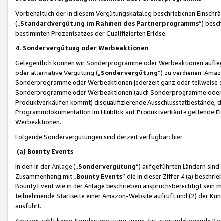
Vorbehaltlich der in diesem Vergütungskatalog beschriebenen Einschr
(„
Standardvergütung im Rahmen des Partnerprogramms
“) besc
bestimmten Prozentsatzes der Qualifizierten Erlöse.
4. Sondervergütung oder Werbeaktionen
Gelegentlich können wir Sonderprogramme oder Werbeaktionen auflegen,
oder alternative Vergütung („
Sondervergütung
”) zu verdienen. Amazo
Sonderprogramme oder Werbeaktionen jederzeit ganz oder teilweise einz
Sonderprogramme oder Werbeaktionen (auch Sonderprogramme oder We
Produktverkäufen kommt) disqualifizierende Ausschlusstatbestände, di
Programmdokumentation im Hinblick auf Produktverkäufe geltende E
Werbeaktionen.
Folgende Sondervergütungen sind derzeit verfügbar:
hier
.
(a) Bounty Events
In den in der
Anlage
(„
Sondervergütung
“) aufgeführten Ländern sind
Zusammenhang mit „
Bounty Events
“ die in dieser Ziffer 4 (a) besch
Bounty Event wie in der Anlage beschrieben anspruchsberechtigt sein mu
teilnehmende Startseite einer Amazon-Website aufruft und (2) der Kun
ausführt.
Amazon zahlt keine Sondervergütung, wenn das zugrundeliegende Boun