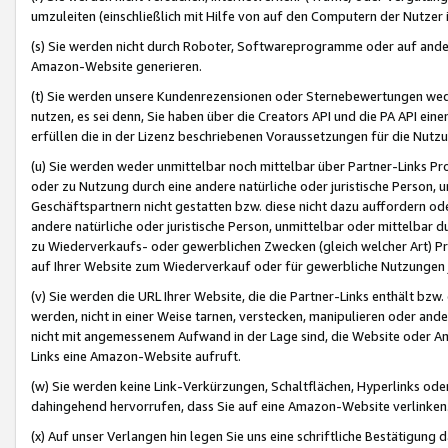
umzuleiten (einschließlich mit Hilfe von auf den Computern der Nutzer i
(s) Sie werden nicht durch Roboter, Softwareprogramme oder auf andere
Amazon-Website generieren.
(t) Sie werden unsere Kundenrezensionen oder Sternebewertungen wed
nutzen, es sei denn, Sie haben über die Creators API und die PA API e
erfüllen die in der Lizenz beschriebenen Voraussetzungen für die Nutzu
(u) Sie werden weder unmittelbar noch mittelbar über Partner-Links P
oder zu Nutzung durch eine andere natürliche oder juristische Person,
Geschäftspartnern nicht gestatten bzw. diese nicht dazu auffordern od
andere natürliche oder juristische Person, unmittelbar oder mittelbar
zu Wiederverkaufs- oder gewerblichen Zwecken (gleich welcher Art) 
auf Ihrer Website zum Wiederverkauf oder für gewerbliche Nutzungen 
(v) Sie werden die URL Ihrer Website, die die Partner-Links enthält b
werden, nicht in einer Weise tarnen, verstecken, manipulieren oder and
nicht mit angemessenem Aufwand in der Lage sind, die Website oder A
Links eine Amazon-Website aufruft.
(w) Sie werden keine Link-Verkürzungen, Schaltflächen, Hyperlinks ode
dahingehend hervorrufen, dass Sie auf eine Amazon-Website verlinken
(x) Auf unser Verlangen hin legen Sie uns eine schriftliche Bestätigung