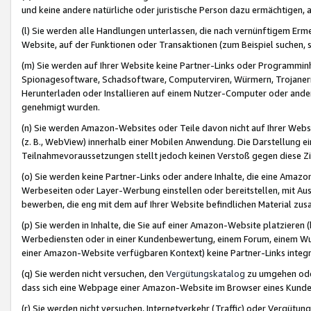
und keine andere natürliche oder juristische Person dazu ermächtigen, a
(l) Sie werden alle Handlungen unterlassen, die nach vernünftigem Erme
Website, auf der Funktionen oder Transaktionen (zum Beispiel suchen, s
(m) Sie werden auf Ihrer Website keine Partner-Links oder Programmin
Spionagesoftware, Schadsoftware, Computerviren, Würmern, Trojaner
Herunterladen oder Installieren auf einem Nutzer-Computer oder ande
genehmigt wurden.
(n) Sie werden Amazon-Websites oder Teile davon nicht auf Ihrer Websi
(z. B., WebView) innerhalb einer Mobilen Anwendung. Die Darstellung ein
Teilnahmevoraussetzungen stellt jedoch keinen Verstoß gegen diese Zif
(o) Sie werden keine Partner-Links oder andere Inhalte, die eine Am
Werbeseiten oder Layer-Werbung einstellen oder bereitstellen, mit Au
bewerben, die eng mit dem auf Ihrer Website befindlichen Material z
(p) Sie werden in Inhalte, die Sie auf einer Amazon-Website platzier
Werbediensten oder in einer Kundenbewertung, einem Forum, einem Wun
einer Amazon-Website verfügbaren Kontext) keine Partner-Links integr
(q) Sie werden nicht versuchen, den
Vergütungskatalog
zu umgehen oder
dass sich eine Webpage einer Amazon-Website im Browser eines Kunden 
(r) Sie werden nicht versuchen, Internetverkehr (Traffic) oder Vergü