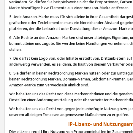
verändern. So dürfen Sie beispielsweise nicht die Proportionen, Farb
Marke hinzufügen bzw. Elemente aus einer Amazon-Marke entfernen.
5. Jede Amazon-Marke muss für sich alleine in ihrer Gesamtheit darge
grafischen oder Textelementen muss ein hinreichender Abstand gegebe
platzieren, der die Lesbarkeit oder Darstellung dieser Amazon-Marke b
6. Alle Rechte an den Amazon-Marken sind unser alleiniges Eigentum, 
kommt alleine uns zugute. Sie werden keine Handlungen vornehmen, 
stehen.
7. Du darfst kein Logo von, oder Inhalte erstellt von,
Drittanbietern au
anderweitig verwenden, es sei denn, du hast von diesem Verkäufer oder
8. Sie dürfen in keiner Rechtsordnung Marken nutzen oder zur Eintragu
keiner Rechtsordnung Marken, Domain-Namen, Subdomain-Namen, Benu
Amazon-Marke zum Verwechseln ähnlich sind.
Wir behalten uns das Recht vor, diese Markenrichtlinien und die gene
Einstellen einer Änderungsmitteilung oder überarbeiteter Markenricht
Wir behalten uns das Recht vor, gegen jede unbefugte Nutzung bzw. jede 
unserem alleinigen Ermessen angemessene Maßnahmen zu ergreifen.
IP-Lizenz- und Nutzungsan
Diese Lizenz regelt Ihre Nutzung von Programminhalten im Zusammen