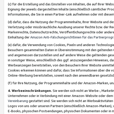
(c) für die Erstellung und das Einstellen von Inhalten, die auf Ihrer We
Eignung der jeweils dargestellten Inhalte (einschließlich sämtlicher 
Informationen, die Sie in einen Partner-Link aufnehmen oder mit diese
(d) dafür, dass die Nutzung der Programminhalte, Ihrer Website und des 
Verletzung oder missbräuchliche Ausübung unserer Rechte bzw. der Recht
Markenrechte, Datenschutzrechte, Veröffentlichungsrechte oder anderer
Einhaltung der
Amazon Anti-Fälschungsrichtlinien für das Partnerpro
(e) dafür, die Verwendung von Cookies, Pixeln und anderen Technologien
Besuchern gesammelten Daten in Übereinstimmung mit den geltenden Ge
und angemessen darzustellen und auf andere Weise die geltenden geset
in sonstiger Weise, einschließlich des ggf. anzuzeigenden Hinweises, d
Werbeanzeigen bereitstellen, von den Besuchern Ihrer Website unmitte
Cookies erkennen können und dafür, dass Sie Informationen über die v
Online-Werbung bereitstellen, soweit nach den anwendbaren gesetzlic
(f) für Ihre Nutzung, der Programminhalte und der Amazon-Marken, u
4. Werbeeinschränkungen.
Sie werden sich nicht an Werbe-, Market
Unternehmen oder in Verbindung mit einer Amazon-Website oder dem Pa
Vereinbarung
gestattet sind. Sie werden sich nicht an Werbeaktivitäten
Logos von uns oder unseren Partnern (einschließlich Amazon-Marken), 
E-Books, physischen Postsendungen, physischen Dokumenten oder in 