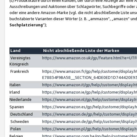
(c) Produktkäufe durch einen Kunden, der durch eine Anzeige auf eine 
Ausschreibungen und Auktionen über Schlagwörter, Suchbegriffe oder 
oder eine andere Amazon-Marke (vgl. die nicht abschließende Liste un
buchstabierte Varianten dieser Wörter (z. B. „ammazon“, „amaozn“ und „
Suchplatzierung
”);
Land
Nicht abschließende Liste der Marken
Vereinigtes
https://www.amazon.co.uk/gp/feature.html?ie=U
Königreich
Frankreich
https://www.amazon.fr/gp/help/customer/displa
E78834F9BA58__SECTION_64DE0ED1D744420E9
Italien
https://www.amazon.it/gp/help/customer/display
Irland
https://www.amazon.ie/gp/help/customer/displa
Niederlande
https://www.amazon.nl/gp/help/customer/display
Spanien
https://www.amazon.es/gp/help/customer/display
Deutschland
https://www.amazon.de/gp/help/customer/displa
Schweden
https://www.amazon.de/gp/help/customer/displa
Polen
https://www.amazon.pl/gp/help/customer/display
Belgien
https://www.amazon.com.be/gp/help/customer/d