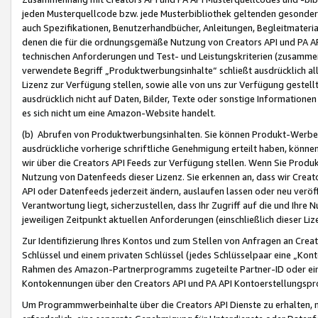
jeden Musterquellcode bzw. jede Musterbibliothek geltenden gesonder
auch Spezifikationen, Benutzerhandbücher, Anleitungen, Begleitmaterial
denen die für die ordnungsgemäße Nutzung von Creators API und PA A
technischen Anforderungen und Test- und Leistungskriterien (zusammen
verwendete Begriff „Produktwerbungsinhalte“ schließt ausdrücklich al
Lizenz zur Verfügung stellen, sowie alle von uns zur Verfügung gestel
ausdrücklich nicht auf Daten, Bilder, Texte oder sonstige Informatione
es sich nicht um eine Amazon-Website handelt.
(b) Abrufen von Produktwerbungsinhalten. Sie können Produkt-Werbein
ausdrückliche vorherige schriftliche Genehmigung erteilt haben, könn
wir über die Creators API Feeds zur Verfügung stellen. Wenn Sie Produk
Nutzung von Datenfeeds dieser Lizenz. Sie erkennen an, dass wir Creat
API oder Datenfeeds jederzeit ändern, auslaufen lassen oder neu veröffe
Verantwortung liegt, sicherzustellen, dass Ihr Zugriff auf die und Ihr
jeweiligen Zeitpunkt aktuellen Anforderungen (einschließlich dieser Liz
Zur Identifizierung Ihres Kontos und zum Stellen von Anfragen an Crea
Schlüssel und einem privaten Schlüssel (jedes Schlüsselpaar eine „Kon
Rahmen des Amazon-Partnerprogramms zugeteilte Partner-ID oder ein
Kontokennungen über den Creators API und PA API Kontoerstellungspro
Um Programmwerbeinhalte über die Creators API Dienste zu erhalten, m