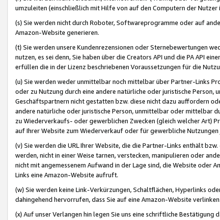
umzuleiten (einschließlich mit Hilfe von auf den Computern der Nutzer i
(s) Sie werden nicht durch Roboter, Softwareprogramme oder auf andere
Amazon-Website generieren.
(t) Sie werden unsere Kundenrezensionen oder Sternebewertungen wed
nutzen, es sei denn, Sie haben über die Creators API und die PA API e
erfüllen die in der Lizenz beschriebenen Voraussetzungen für die Nutzu
(u) Sie werden weder unmittelbar noch mittelbar über Partner-Links P
oder zu Nutzung durch eine andere natürliche oder juristische Person,
Geschäftspartnern nicht gestatten bzw. diese nicht dazu auffordern od
andere natürliche oder juristische Person, unmittelbar oder mittelbar
zu Wiederverkaufs- oder gewerblichen Zwecken (gleich welcher Art) 
auf Ihrer Website zum Wiederverkauf oder für gewerbliche Nutzungen 
(v) Sie werden die URL Ihrer Website, die die Partner-Links enthält b
werden, nicht in einer Weise tarnen, verstecken, manipulieren oder and
nicht mit angemessenem Aufwand in der Lage sind, die Website oder A
Links eine Amazon-Website aufruft.
(w) Sie werden keine Link-Verkürzungen, Schaltflächen, Hyperlinks ode
dahingehend hervorrufen, dass Sie auf eine Amazon-Website verlinken
(x) Auf unser Verlangen hin legen Sie uns eine schriftliche Bestätigung