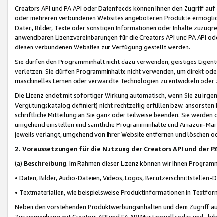
Creators API und PA API oder Datenfeeds können Ihnen den Zugriff auf D
oder mehreren verbundenen Websites angebotenen Produkte ermögliche
Daten, Bilder, Texte oder sonstigen Informationen oder Inhalte zuzugre
anwendbaren Lizenzvereinbarungen für die Creators API und PA API od
diesen verbundenen Websites zur Verfügung gestellt werden.
Sie dürfen den Programminhalt nicht dazu verwenden, geistiges Eigent
verletzen. Sie dürfen Programminhalte nicht verwenden, um direkt ode
maschinelles Lernen oder verwandte Technologien zu entwickeln oder zu
Die Lizenz endet mit sofortiger Wirkung automatisch, wenn Sie zu irg
Vergütungskatalog definiert) nicht rechtzeitig erfüllen bzw. ansonsten
schriftliche Mitteilung an Sie ganz oder teilweise beenden. Sie werden
umgehend einstellen und sämtliche Programminhalte und Amazon-Marke
jeweils verlangt, umgehend von Ihrer Website entfernen und löschen od
2. Voraussetzungen für die Nutzung der Creators API und der P
(a)
Beschreibung
. Im Rahmen dieser Lizenz können wir Ihnen Programmi
• Daten, Bilder, Audio-Dateien, Videos, Logos, Benutzerschnittstellen-
• Textmaterialien, wie beispielsweise Produktinformationen in Textfor
Neben den vorstehenden Produktwerbungsinhalten und dem Zugriff auf 
Zusammenhang mit Creators API und PA API Musterquellcodes und -bibli