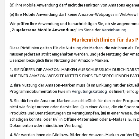
(d) Ihre Mobile Anwendung darf nicht die Funktion von Amazons eige
(e) Ihre Mobile Anwendung darf keine Amazon-Webpages in WebView 
Wir prüfen Ihre Anwendung und benachrichtigen Sie, ob sie angenomm
„
Zugelassene Mobile Anwendung
“ im Sinne der
Vereinbarung
.
Markenrichtlinien für das 
Diese Richtlinien gelten für die Nutzung der Marken, die wir Ihnen als 
müssen jederzeit strikt eingehalten werden, und jede Nutzung der Ama
Lizenzen bezüglich Ihrer Nutzung der Amazon-Marken.
1. SIE DÜRFEN DIE AMAZON-MARKEN AUSSCHLIESSLICH DURCH DARS
AUF EINER AMAZON-WEBSITE MITTELS EINES ENTSPRECHENDEN PART
2. Ihre Nutzung der Amazon-Marken muss (i) im Einklang mit der aktuells
Programmdokumentation (wie im
Vergütungskatalog
definiert) erfolg
3. Sie dürfen die Amazon-Marken ausschließlich für den in der Progr
nicht wie folgt nutzen oder darstellen: (i) in einer Weise, die ein Spo
Produkte und Dienstleistungen zu verunglimpfen, (iii) in einer Weise
schädigen könnte, oder (iv) in Offline-Materialien oder E-Mails (z. B.
Dokumenten oder mündlicher Werbung).
4. Wir werden Ihnen ein Bild bzw. Bilder der Amazon-Marken zur Verfüg