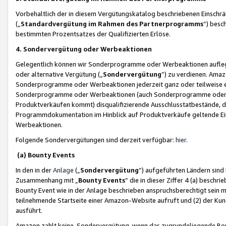
Vorbehaltlich der in diesem Vergütungskatalog beschriebenen Einschr
(„
Standardvergütung im Rahmen des Partnerprogramms
“) besc
bestimmten Prozentsatzes der Qualifizierten Erlöse.
4. Sondervergütung oder Werbeaktionen
Gelegentlich können wir Sonderprogramme oder Werbeaktionen auflegen,
oder alternative Vergütung („
Sondervergütung
”) zu verdienen. Amazo
Sonderprogramme oder Werbeaktionen jederzeit ganz oder teilweise einz
Sonderprogramme oder Werbeaktionen (auch Sonderprogramme oder We
Produktverkäufen kommt) disqualifizierende Ausschlusstatbestände, di
Programmdokumentation im Hinblick auf Produktverkäufe geltende E
Werbeaktionen.
Folgende Sondervergütungen sind derzeit verfügbar:
hier
.
(a) Bounty Events
In den in der
Anlage
(„
Sondervergütung
“) aufgeführten Ländern sind
Zusammenhang mit „
Bounty Events
“ die in dieser Ziffer 4 (a) besch
Bounty Event wie in der Anlage beschrieben anspruchsberechtigt sein mu
teilnehmende Startseite einer Amazon-Website aufruft und (2) der Kun
ausführt.
Amazon zahlt keine Sondervergütung, wenn das zugrundeliegende Boun