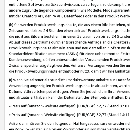
enthaltene Software zurückzuentwickeln, zu zerlegen, zu dekompilier
andere zugrunde liegende Komponenten (wie Modelle, Modellparameter
mit der Creators API, der PA API, Datenfeeds oder in den Produkt Werb
(h) Sie werden Produktwerbungsinhalte, die aus einem Bild bestehen, ni
Zeitraum von bis zu 24 Stunden einen Link auf Produktwerbungsinhalte
die nicht aus Bildern bestehen, für einen Zeitraum von bis zu 24 Stund
Ablauf dieses Zeitraums durch entsprechende Anfrage an die Creators 
Produktwerbungsinhalte aktualisieren und neu darstellen. Sofern wir Ih
Standardidentifikationsnummern (ASINs) für einen unbestimmten Zeitra
Kundenanwendung, dürfen unbeschadet des Vorstehenden Produktwerbu
Zwischenspeicher abgelegt werden. Auf unser Verlangen werden Sie un
die Produktwerbungsinhalte enthält oder nutzt, damit wir Ihre Einhalt
(i) Wenn Sie seltener als stündlich Produktwerbungsinhalte aus Datenfe
Anwendung angezeigten Produktwerbungsinhalte aktualisieren, werden 
Datums-/Uhrzeitstempel einfügen. Wenn Sie jedoch die in Ihrer Anwe
und aktualisiert haben, kann der Datumsteil des Stempels entfallen. Dies
• Preis auf [Amazon-Website einfügen]: [EUR/GBP] 32,77 (Stand 07.01.
• Preis auf [Amazon-Website einfügen]: [EUR/GBP] 32,77 (Stand 14:11 
Außerdem müssen Sie den folgenden Haftungsausschluss entweder neb
ein Pop-up-Fenster, ein Pop-up-Skript oder ein sonstiges vergleichba