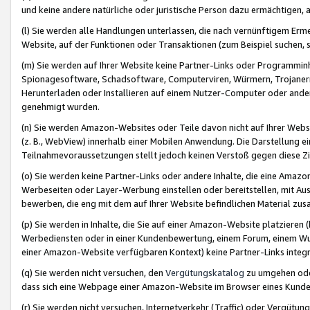
und keine andere natürliche oder juristische Person dazu ermächtigen, a
(l) Sie werden alle Handlungen unterlassen, die nach vernünftigem Erme
Website, auf der Funktionen oder Transaktionen (zum Beispiel suchen, s
(m) Sie werden auf Ihrer Website keine Partner-Links oder Programmin
Spionagesoftware, Schadsoftware, Computerviren, Würmern, Trojaner
Herunterladen oder Installieren auf einem Nutzer-Computer oder ande
genehmigt wurden.
(n) Sie werden Amazon-Websites oder Teile davon nicht auf Ihrer Websi
(z. B., WebView) innerhalb einer Mobilen Anwendung. Die Darstellung ein
Teilnahmevoraussetzungen stellt jedoch keinen Verstoß gegen diese Zif
(o) Sie werden keine Partner-Links oder andere Inhalte, die eine Am
Werbeseiten oder Layer-Werbung einstellen oder bereitstellen, mit Au
bewerben, die eng mit dem auf Ihrer Website befindlichen Material z
(p) Sie werden in Inhalte, die Sie auf einer Amazon-Website platzier
Werbediensten oder in einer Kundenbewertung, einem Forum, einem Wun
einer Amazon-Website verfügbaren Kontext) keine Partner-Links integr
(q) Sie werden nicht versuchen, den
Vergütungskatalog
zu umgehen oder
dass sich eine Webpage einer Amazon-Website im Browser eines Kunden 
(r) Sie werden nicht versuchen, Internetverkehr (Traffic) oder Vergü