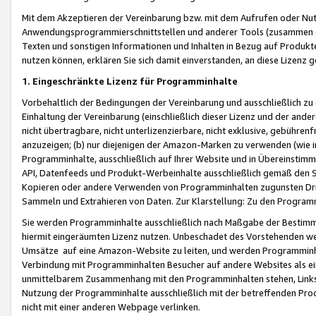
Mit dem Akzeptieren der Vereinbarung bzw. mit dem Aufrufen oder Nutz
Anwendungsprogrammierschnittstellen und anderer Tools (zusammen die
Texten und sonstigen Informationen und Inhalten in Bezug auf Produkte
nutzen können, erklären Sie sich damit einverstanden, an diese Lizenz 
1. Eingeschränkte Lizenz für Programminhalte
Vorbehaltlich der Bedingungen der Vereinbarung und ausschließlich z
Einhaltung der Vereinbarung (einschließlich dieser Lizenz und der ande
nicht übertragbare, nicht unterlizenzierbare, nicht exklusive, gebühren
anzuzeigen; (b) nur diejenigen der Amazon-Marken zu verwenden (wie in 
Programminhalte, ausschließlich auf Ihrer Website und in Übereinstimmu
API, Datenfeeds und Produkt-Werbeinhalte ausschließlich gemäß den Spe
Kopieren oder andere Verwenden von Programminhalten zugunsten Dri
Sammeln und Extrahieren von Daten. Zur Klarstellung: Zu den Program
Sie werden Programminhalte ausschließlich nach Maßgabe der Besti
hiermit eingeräumten Lizenz nutzen. Unbeschadet des Vorstehenden we
Umsätze auf eine Amazon-Website zu leiten, und werden Programminhal
Verbindung mit Programminhalten Besucher auf andere Websites als ein
unmittelbarem Zusammenhang mit den Programminhalten stehen, Links z
Nutzung der Programminhalte ausschließlich mit der betreffenden Pr
nicht mit einer anderen Webpage verlinken.