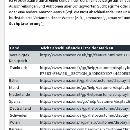
(c) Produktkäufe durch einen Kunden, der durch eine Anzeige auf eine 
Ausschreibungen und Auktionen über Schlagwörter, Suchbegriffe oder 
oder eine andere Amazon-Marke (vgl. die nicht abschließende Liste un
buchstabierte Varianten dieser Wörter (z. B. „ammazon“, „amaozn“ und „
Suchplatzierung
”);
Land
Nicht abschließende Liste der Marken
Vereinigtes
https://www.amazon.co.uk/gp/feature.html?ie=U
Königreich
Frankreich
https://www.amazon.fr/gp/help/customer/displa
E78834F9BA58__SECTION_64DE0ED1D744420E9
Italien
https://www.amazon.it/gp/help/customer/display
Irland
https://www.amazon.ie/gp/help/customer/displa
Niederlande
https://www.amazon.nl/gp/help/customer/display
Spanien
https://www.amazon.es/gp/help/customer/display
Deutschland
https://www.amazon.de/gp/help/customer/displa
Schweden
https://www.amazon.de/gp/help/customer/displa
Polen
https://www.amazon.pl/gp/help/customer/display
Belgien
https://www.amazon.com.be/gp/help/customer/d