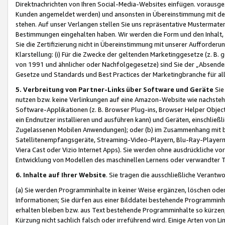
Direktnachrichten von Ihren Social-Media-Websites einfügen. vorausg
Kunden angemeldet werden) und ansonsten in Übereinstimmung mit der
stehen. Auf unser Verlangen stellen Sie uns repräsentative Mustermater
Bestimmungen eingehalten haben. Wir werden die Form und den Inhalt, di
Sie die Zertifizierung nicht in Übereinstimmung mit unserer Aufforderu
Klarstellung: (i) Für die Zwecke der geltenden Marketinggesetze (z. 
von 1991 und ähnlicher oder Nachfolgegesetze) sind Sie der „Absender“ j
Gesetze und Standards und Best Practices der Marketingbranche für 
5. Verbreitung von Partner-Links über Software und Geräte
Sie
nutzen bzw. keine Verlinkungen auf eine Amazon-Website wie nachsteh
Software-Applikationen (z. B. Browser Plug-ins, Browser Helper Objec
ein Endnutzer installieren und ausführen kann) und Geräten, einschlie
Zugelassenen Mobilen Anwendungen); oder (b) im Zusammenhang mit bzw.
Satellitenempfangsgeräte, Streaming-Video-Playern, Blu-Ray-Playern 
Viera Cast oder Vizio Internet Apps). Sie werden ohne ausdrückliche v
Entwicklung von Modellen des maschinellen Lernens oder verwandter 
6. Inhalte auf Ihrer Website
. Sie tragen die ausschließliche Verantwo
(a) Sie werden Programminhalte in keiner Weise ergänzen, löschen oder
Informationen; Sie dürfen aus einer Bilddatei bestehende Programminhal
erhalten bleiben bzw. aus Text bestehende Programminhalte so kürzen, 
Kürzung nicht sachlich falsch oder irreführend wird. Einige Arten von L