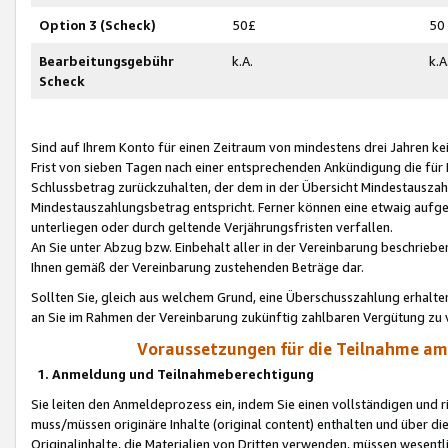
Option 3 (Scheck)
50£
50
Bearbeitungsgebühr
k.A.
k.A
Scheck
Sind auf Ihrem Konto für einen Zeitraum von mindestens drei Jahren kein
Frist von sieben Tagen nach einer entsprechenden Ankündigung die für
Schlussbetrag zurückzuhalten, der dem in der Übersicht Mindestausz
Mindestauszahlungsbetrag entspricht. Ferner können eine etwaig aufg
unterliegen oder durch geltende Verjährungsfristen verfallen.
An Sie unter Abzug bzw. Einbehalt aller in der Vereinbarung beschrieb
Ihnen gemäß der Vereinbarung zustehenden Beträge dar.
Sollten Sie, gleich aus welchem Grund, eine Überschusszahlung erhalte
an Sie im Rahmen der Vereinbarung zukünftig zahlbaren Vergütung zu 
Voraussetzungen für die Teilnahme a
1. Anmeldung und Teilnahmeberechtigung
Sie leiten den Anmeldeprozess ein, indem Sie einen vollständigen und 
muss/müssen originäre Inhalte (original content) enthalten und über d
Originalinhalte, die Materialien von Dritten verwenden, müssen wese