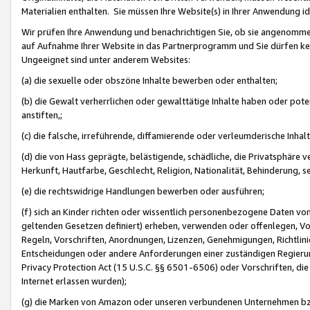
Materialien enthalten. Sie müssen Ihre Website(s) in Ihrer Anwendung ide
Wir prüfen Ihre Anwendung und benachrichtigen Sie, ob sie angenommen
auf Aufnahme Ihrer Website in das Partnerprogramm und Sie dürfen kei
Ungeeignet sind unter anderem Websites:
(a) die sexuelle oder obszöne Inhalte bewerben oder enthalten;
(b) die Gewalt verherrlichen oder gewalttätige Inhalte haben oder pot
anstiften,;
(c) die falsche, irreführende, diffamierende oder verleumderische Inha
(d) die von Hass geprägte, belästigende, schädliche, die Privatsphäre v
Herkunft, Hautfarbe, Geschlecht, Religion, Nationalität, Behinderung, 
(e) die rechtswidrige Handlungen bewerben oder ausführen;
(f) sich an Kinder richten oder wissentlich personenbezogene Daten vo
geltenden Gesetzen definiert) erheben, verwenden oder offenlegen, Vo
Regeln, Vorschriften, Anordnungen, Lizenzen, Genehmigungen, Richtlini
Entscheidungen oder andere Anforderungen einer zuständigen Regierung
Privacy Protection Act (15 U.S.C. §§ 6501-6506) oder Vorschriften, di
Internet erlassen wurden);
(g) die Marken von Amazon oder unseren verbundenen Unternehmen b