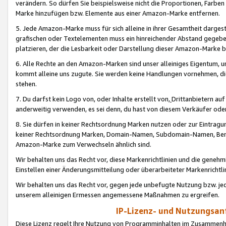
verändern. So dürfen Sie beispielsweise nicht die Proportionen, Farb
Marke hinzufügen bzw. Elemente aus einer Amazon-Marke entfernen.
5. Jede Amazon-Marke muss für sich alleine in ihrer Gesamtheit darge
grafischen oder Textelementen muss ein hinreichender Abstand gegebe
platzieren, der die Lesbarkeit oder Darstellung dieser Amazon-Marke b
6. Alle Rechte an den Amazon-Marken sind unser alleiniges Eigentum, 
kommt alleine uns zugute. Sie werden keine Handlungen vornehmen, 
stehen.
7. Du darfst kein Logo von, oder Inhalte erstellt von,
Drittanbietern au
anderweitig verwenden, es sei denn, du hast von diesem Verkäufer oder
8. Sie dürfen in keiner Rechtsordnung Marken nutzen oder zur Eintragu
keiner Rechtsordnung Marken, Domain-Namen, Subdomain-Namen, Benu
Amazon-Marke zum Verwechseln ähnlich sind.
Wir behalten uns das Recht vor, diese Markenrichtlinien und die gene
Einstellen einer Änderungsmitteilung oder überarbeiteter Markenricht
Wir behalten uns das Recht vor, gegen jede unbefugte Nutzung bzw. jede 
unserem alleinigen Ermessen angemessene Maßnahmen zu ergreifen.
IP-Lizenz- und Nutzungsan
Diese Lizenz regelt Ihre Nutzung von Programminhalten im Zusammen