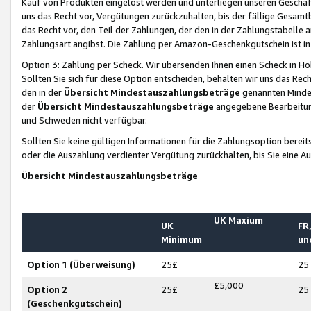
Kauf von Produkten eingelöst werden und unterliegen unseren Geschäf
uns das Recht vor, Vergütungen zurückzuhalten, bis der fällige Gesamt
das Recht vor, den Teil der Zahlungen, der den in der Zahlungstabelle 
Zahlungsart angibst. Die Zahlung per Amazon-Geschenkgutschein ist in
Option 3: Zahlung per Scheck.
Wir übersenden Ihnen einen Scheck in Höh
Sollten Sie sich für diese Option entscheiden, behalten wir uns das Rec
den in der
Übersicht Mindestauszahlungsbeträge
genannten Mindest
der
Übersicht Mindestauszahlungsbeträge
angegebene Bearbeitung
und Schweden nicht verfügbar.
Sollten Sie keine gültigen Informationen für die Zahlungsoption bereit
oder die Auszahlung verdienter Vergütung zurückhalten, bis Sie eine A
Übersicht Mindestauszahlungsbeträge
UK Maxium
UK
FR,
Minimum
un
Option 1 (Überweisung)
25£
25
£5,000
Option 2
25£
25
(Geschenkgutschein)