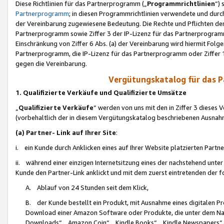
Diese Richtlinien für das Partnerprogramm („
Programmrichtlinien
“)
Partnerprogramm
; in diesen Programmrichtlinien verwendete und durch
der Vereinbarung zugewiesene Bedeutung. Die Rechte und Pflichten de
Partnerprogramm sowie Ziffer 3 der IP-Lizenz für das Partnerprogram
Einschränkung von Ziffer 6 Abs. (a) der Vereinbarung wird hiermit Fol
Partnerprogramm, die IP-Lizenz für das Partnerprogramm oder Ziffer 1
gegen die Vereinbarung.
Vergütungskatalog für das 
1. Qualifizierte Verkäufe und Qualifizierte Umsätze
„
Qualifizierte Verkäufe
“ werden von uns mit den in Ziffer 3 diese
(vorbehaltlich der in diesem Vergütungskatalog beschriebenen Ausnah
(a) Partner- Link auf Ihrer Site
:
i. ein Kunde durch Anklicken eines auf Ihrer Website platzierten Part
ii. während einer einzigen Internetsitzung eines der nachstehend unter (i)
Kunde den Partner-Link anklickt und mit dem zuerst eintretenden der f
A. Ablauf von 24 Stunden seit dem Klick,
B. der Kunde bestellt ein Produkt, mit Ausnahme eines digitalen P
Download einer Amazon Software oder Produkte, die unter dem N
Downloads“, „Amazon Coin“, „Kindle Books“, „Kindle Newspapers“, „