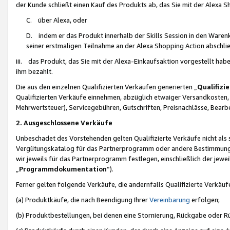
der Kunde schließt einen Kauf des Produkts ab, das Sie mit der Alexa 
C. über Alexa, oder
D. indem er das Produkt innerhalb der Skills Session in den Waren
seiner erstmaligen Teilnahme an der Alexa Shopping Action abschlie
iii. das Produkt, das Sie mit der Alexa-Einkaufsaktion vorgestellt ha
ihm bezahlt.
Die aus den einzelnen Qualifizierten Verkäufen generierten „
Qualifizi
Qualifizierten Verkäufe einnehmen, abzüglich etwaiger Versandkosten
Mehrwertsteuer), Servicegebühren, Gutschriften, Preisnachlässe, Bear
2. Ausgeschlossene Verkäufe
Unbeschadet des Vorstehenden gelten Qualifizierte Verkäufe nicht als
Vergütungskatalog für das Partnerprogramm oder andere Bestimmungen,
wir jeweils für das Partnerprogramm festlegen, einschließlich der jewe
„
Programmdokumentation
“).
Ferner gelten folgende Verkäufe, die andernfalls Qualifizierte Verkä
(a) Produktkäufe, die nach Beendigung Ihrer
Vereinbarung
erfolgen;
(b) Produktbestellungen, bei denen eine Stornierung, Rückgabe oder R