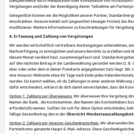
(beispielsweise durch Manipulation oder Kombination von Attributions-
Vergütungen und/oder der Beendigung deiner Teilnahme am Partnerp
Gelegentlich können wir die Möglichkeit unserer Partner, Standardv
einschränken. Amazon behält sich (ungeachtet etwaiger Fristen) das Re
modifizieren. Weitere Informationen zu Einschränkungen für Vergütung
6. Erfassung und Zahlung von Vergütungen
Wir werden wirtschaftlich vertretbare Anstrengungen unternehmen, um 
Nachverfolgung zu ermöglichen und unsere Berichte zu erstellen und di
diesem Monat verdient hast, zusammengefasst sind. Standardvergütung
auf den nächsten Betrag in der Landeswährung gerundet werden (z. B. C
über oder unter dem in deiner Preiskarte angegebenen Satz liegt. Wir
eine Amazon-Webseite etwa 60 Tage nach Ende jedes Kalendermonats, i
wurden. Du kannst wählen, ob du Zahlungen in einer anderen Währung
dafür entscheidest, erklärst du dich damit einverstanden, dass die K
Option 1: Zahlung per Überweisung.
Wir überweisen Ihre Vergütung dir
Namen der Bank, die Kontonummer, den Namen des Kontoinhabers bzw. a
erforderlich) nennen. Sollten Sie sich für diese Option entscheiden, be
fällige Gesamtbetrag den in der
Übersicht Mindestauszahlungsbet
Option 2: Zahlung per Amazon-Geschenkgutschein.
Wir übersenden Ihne
Partnerkonto genannte Haupt-E-Mail-Adresse. Diese Geschenkgutschei