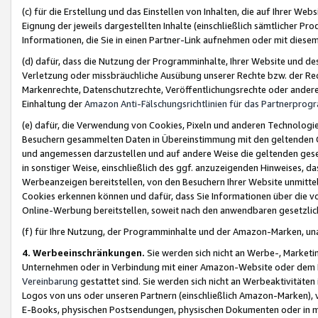
(c) für die Erstellung und das Einstellen von Inhalten, die auf Ihrer We
Eignung der jeweils dargestellten Inhalte (einschließlich sämtlicher 
Informationen, die Sie in einen Partner-Link aufnehmen oder mit diese
(d) dafür, dass die Nutzung der Programminhalte, Ihrer Website und des 
Verletzung oder missbräuchliche Ausübung unserer Rechte bzw. der Recht
Markenrechte, Datenschutzrechte, Veröffentlichungsrechte oder anderer
Einhaltung der
Amazon Anti-Fälschungsrichtlinien für das Partnerpro
(e) dafür, die Verwendung von Cookies, Pixeln und anderen Technologien
Besuchern gesammelten Daten in Übereinstimmung mit den geltenden Ge
und angemessen darzustellen und auf andere Weise die geltenden geset
in sonstiger Weise, einschließlich des ggf. anzuzeigenden Hinweises, d
Werbeanzeigen bereitstellen, von den Besuchern Ihrer Website unmitte
Cookies erkennen können und dafür, dass Sie Informationen über die v
Online-Werbung bereitstellen, soweit nach den anwendbaren gesetzlic
(f) für Ihre Nutzung, der Programminhalte und der Amazon-Marken, u
4. Werbeeinschränkungen.
Sie werden sich nicht an Werbe-, Market
Unternehmen oder in Verbindung mit einer Amazon-Website oder dem Pa
Vereinbarung
gestattet sind. Sie werden sich nicht an Werbeaktivitäten
Logos von uns oder unseren Partnern (einschließlich Amazon-Marken), 
E-Books, physischen Postsendungen, physischen Dokumenten oder in 