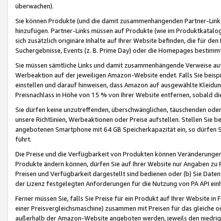
überwachen).
Sie können Produkte (und die damit zusammenhängenden Partner-Links)
hinzufügen. Partner-Links müssen auf Produkte (wie im Produktkatalog de
sich zusätzlich originäre Inhalte auf Ihrer Website befinden, die für 
Suchergebnisse, Events (z. B. Prime Day) oder die Homepages bestimmte
Sie müssen sämtliche Links und damit zusammenhängende Verweise auf z
Werbeaktion auf der jeweiligen Amazon-Website endet. Falls Sie beisp
einstellen und darauf hinweisen, dass Amazon auf ausgewählte Kleidun
Preisnachlass in Höhe von 15 % von Ihrer Website entfernen, sobald di
Sie dürfen keine unzutreffenden, überschwänglichen, täuschenden od
unsere Richtlinien, Werbeaktionen oder Preise aufstellen. Stellen Sie 
angebotenen Smartphone mit 64 GB Speicherkapazität ein, so dürfen S
führt.
Die Preise und die Verfügbarkeit von Produkten können Veränderungen 
Produkte ändern können, dürfen Sie auf Ihrer Website nur Angaben zu P
Preisen und Verfügbarkeit dargestellt sind bedienen oder (b) Sie Daten
der Lizenz festgelegten Anforderungen für die Nutzung von PA API einh
Ferner müssen Sie, falls Sie Preise für ein Produkt auf Ihrer Website in 
einer Preisvergleichsmaschine) zusammen mit Preisen für das gleiche o
außerhalb der Amazon-Website angeboten werden, jeweils den niedrigst