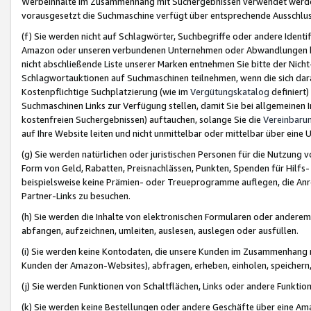
Werbeinhalte im Zusammenhang mit Suchergebnissen verwendet werden,
vorausgesetzt die Suchmaschine verfügt über entsprechende Ausschlu
(f) Sie werden nicht auf Schlagwörter, Suchbegriffe oder andere Ident
Amazon oder unseren verbundenen Unternehmen oder Abwandlungen bzw
nicht abschließende Liste unserer Marken entnehmen Sie bitte der Nich
Schlagwortauktionen auf Suchmaschinen teilnehmen, wenn die sich da
Kostenpflichtige Suchplatzierung (wie im
Vergütungskatalog
definiert
Suchmaschinen Links zur Verfügung stellen, damit Sie bei allgemeinen I
kostenfreien Suchergebnissen) auftauchen, solange Sie die
Vereinbaru
auf Ihre Website leiten und nicht unmittelbar oder mittelbar über eine
(g) Sie werden natürlichen oder juristischen Personen für die Nutzung 
Form von Geld, Rabatten, Preisnachlässen, Punkten, Spenden für Hilfs
beispielsweise keine Prämien- oder Treueprogramme auflegen, die Anrei
Partner-Links zu besuchen.
(h) Sie werden die Inhalte von elektronischen Formularen oder anderem M
abfangen, aufzeichnen, umleiten, auslesen, auslegen oder ausfüllen.
(i) Sie werden keine Kontodaten, die unsere Kunden im Zusammenhang 
Kunden der Amazon-Websites), abfragen, erheben, einholen, speichern,
(j) Sie werden Funktionen von Schaltflächen, Links oder andere Funkti
(k) Sie werden keine Bestellungen oder andere Geschäfte über eine Ama