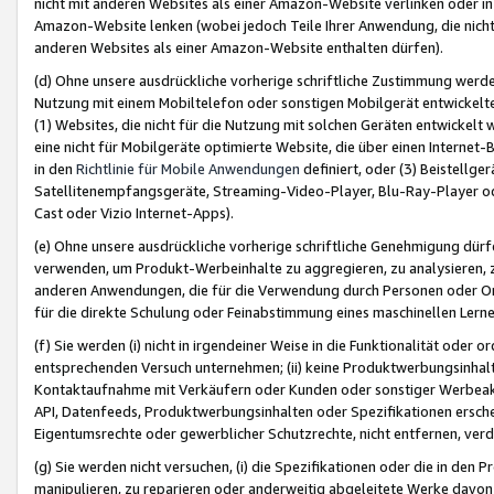
nicht mit anderen Websites als einer Amazon-Website verlinken oder i
Amazon-Website lenken (wobei jedoch Teile Ihrer Anwendung, die nich
anderen Websites als einer Amazon-Website enthalten dürfen).
(d) Ohne unsere ausdrückliche vorherige schriftliche Zustimmung werd
Nutzung mit einem Mobiltelefon oder sonstigen Mobilgerät entwickelt
(1) Websites, die nicht für die Nutzung mit solchen Geräten entwickelt
eine nicht für Mobilgeräte optimierte Website, die über einen Interne
in den
Richtlinie für Mobile Anwendungen
definiert, oder (3) Beistellge
Satellitenempfangsgeräte, Streaming-Video-Player, Blu-Ray-Player ode
Cast oder Vizio Internet-Apps).
(e) Ohne unsere ausdrückliche vorherige schriftliche Genehmigung dürfe
verwenden, um Produkt-Werbeinhalte zu aggregieren, zu analysieren, 
anderen Anwendungen, die für die Verwendung durch Personen oder Or
für die direkte Schulung oder Feinabstimmung eines maschinellen Lern
(f) Sie werden (i) nicht in irgendeiner Weise in die Funktionalität ode
entsprechenden Versuch unternehmen; (ii) keine Produktwerbungsinha
Kontaktaufnahme mit Verkäufern oder Kunden oder sonstiger Werbeaktiv
API, Datenfeeds, Produktwerbungsinhalten oder Spezifikationen erschei
Eigentumsrechte oder gewerblicher Schutzrechte, nicht entfernen, verd
(g) Sie werden nicht versuchen, (i) die Spezifikationen oder die in de
manipulieren, zu reparieren oder anderweitig abgeleitete Werke davon z