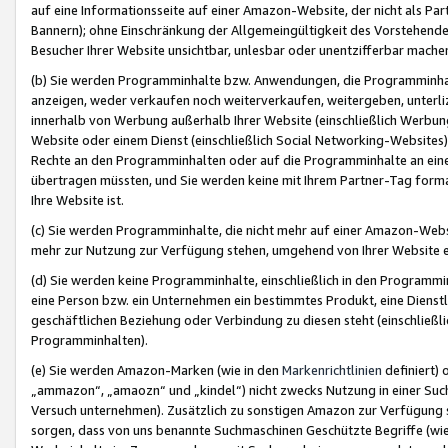
auf eine Informationsseite auf einer Amazon-Website, der nicht als Part
Bannern); ohne Einschränkung der Allgemeingültigkeit des Vorstehende
Besucher Ihrer Website unsichtbar, unlesbar oder unentzifferbar mache
(b) Sie werden Programminhalte bzw. Anwendungen, die Programminhalt
anzeigen, weder verkaufen noch weiterverkaufen, weitergeben, unterli
innerhalb von Werbung außerhalb Ihrer Website (einschließlich Werbun
Website oder einem Dienst (einschließlich Social Networking-Website
Rechte an den Programminhalten oder auf die Programminhalte an eine a
übertragen müssten, und Sie werden keine mit Ihrem Partner-Tag formati
Ihre Website ist.
(c) Sie werden Programminhalte, die nicht mehr auf einer Amazon-Websit
mehr zur Nutzung zur Verfügung stehen, umgehend von Ihrer Website e
(d) Sie werden keine Programminhalte, einschließlich in den Programmin
eine Person bzw. ein Unternehmen ein bestimmtes Produkt, eine Dienstle
geschäftlichen Beziehung oder Verbindung zu diesen steht (einschließli
Programminhalten).
(e) Sie werden Amazon-Marken (wie in den
Markenrichtlinien
definiert) 
„ammazon“, „amaozn“ und „kindel“) nicht zwecks Nutzung in einer Suc
Versuch unternehmen). Zusätzlich zu sonstigen Amazon zur Verfügung 
sorgen, dass von uns benannte Suchmaschinen Geschützte Begriffe (wie 