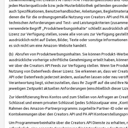
jeden Musterquellcode bzw. jede Musterbibliothek geltenden gesonder
auch Spezifikationen, Benutzerhandbücher, Anleitungen, Begleitmaterial
denen die für die ordnungsgemäße Nutzung von Creators API und PA A
technischen Anforderungen und Test- und Leistungskriterien (zusammen
verwendete Begriff „Produktwerbungsinhalte“ schließt ausdrücklich al
Lizenz zur Verfügung stellen, sowie alle von uns zur Verfügung gestel
ausdrücklich nicht auf Daten, Bilder, Texte oder sonstige Informatione
es sich nicht um eine Amazon-Website handelt.
(b) Abrufen von Produktwerbungsinhalten. Sie können Produkt-Werbein
ausdrückliche vorherige schriftliche Genehmigung erteilt haben, könn
wir über die Creators API Feeds zur Verfügung stellen. Wenn Sie Produk
Nutzung von Datenfeeds dieser Lizenz. Sie erkennen an, dass wir Creat
API oder Datenfeeds jederzeit ändern, auslaufen lassen oder neu veröffe
Verantwortung liegt, sicherzustellen, dass Ihr Zugriff auf die und Ihr
jeweiligen Zeitpunkt aktuellen Anforderungen (einschließlich dieser Liz
Zur Identifizierung Ihres Kontos und zum Stellen von Anfragen an Crea
Schlüssel und einem privaten Schlüssel (jedes Schlüsselpaar eine „Kon
Rahmen des Amazon-Partnerprogramms zugeteilte Partner-ID oder ein
Kontokennungen über den Creators API und PA API Kontoerstellungspro
Um Programmwerbeinhalte über die Creators API Dienste zu erhalten, m