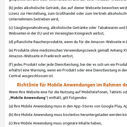
(b) jedes alkoholische Getränk, das auf deiner Webseite beworben wird
Lizenz zur Herstellung, zum Großhandel oder zum Vertrieb alkoholisch
Unternehmens betrieben wird,
(c) Säuglingsnahruhrung, alkoholische Getränke oder Tabakwaren und E
Webseiten in der EU und im Vereinigten Königreich wirbst,
(d) pflanzliche Raucherprodukte, wenn du für die Amazon-Webseite in B
(e) Produkte ohne medizinischen Verwendungszweck gemäß Anhang XVI 
Amazon-Webseite in Frankreich wirbst,
(f) jedes Produkt oder jede Dienstleistung, bei der es sich um ein Prod
erhältst eine Warnung, wenn ein Produkt oder eine Dienstleistung in de
Central ausgeschlossen ist.
Richtlinie für Mobile Anwendungen im Rahmen de
Wenn Ihre Website eine für die Nutzung auf Mobiltelefonen, Tablets 
„
Mobile Anwendung
“) enthält, gilt Folgendes:
(a) Ihre Mobile Anwendung muss in den App-Stores von Google Play, A
(b) Ihre Mobile Anwendung muss kostenlos heruntergeladen werden könn
(c) Ihre Mobile Anwendung muss originäre Inhalte haben,