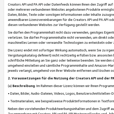
Creators API und PA API oder Datenfeeds können Ihnen den Zugriff auf D
oder mehreren verbundenen Websites angebotenen Produkte ermögliche
Daten, Bilder, Texte oder sonstigen Informationen oder Inhalte zuzugre
anwendbaren Lizenzvereinbarungen für die Creators API und PA API od
diesen verbundenen Websites zur Verfügung gestellt werden.
Sie dürfen den Programminhalt nicht dazu verwenden, geistiges Eigent
verletzen. Sie dürfen Programminhalte nicht verwenden, um direkt ode
maschinelles Lernen oder verwandte Technologien zu entwickeln oder zu
Die Lizenz endet mit sofortiger Wirkung automatisch, wenn Sie zu irg
Vergütungskatalog definiert) nicht rechtzeitig erfüllen bzw. ansonsten
schriftliche Mitteilung an Sie ganz oder teilweise beenden. Sie werden
umgehend einstellen und sämtliche Programminhalte und Amazon-Marke
jeweils verlangt, umgehend von Ihrer Website entfernen und löschen od
2. Voraussetzungen für die Nutzung der Creators API und der P
(a)
Beschreibung
. Im Rahmen dieser Lizenz können wir Ihnen Programmi
• Daten, Bilder, Audio-Dateien, Videos, Logos, Benutzerschnittstellen-
• Textmaterialien, wie beispielsweise Produktinformationen in Textfor
Neben den vorstehenden Produktwerbungsinhalten und dem Zugriff auf 
Zusammenhang mit Creators API und PA API Musterquellcodes und -bibli