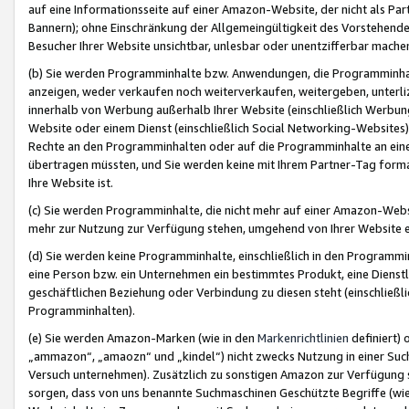
auf eine Informationsseite auf einer Amazon-Website, der nicht als Part
Bannern); ohne Einschränkung der Allgemeingültigkeit des Vorstehende
Besucher Ihrer Website unsichtbar, unlesbar oder unentzifferbar mache
(b) Sie werden Programminhalte bzw. Anwendungen, die Programminhalt
anzeigen, weder verkaufen noch weiterverkaufen, weitergeben, unterli
innerhalb von Werbung außerhalb Ihrer Website (einschließlich Werbun
Website oder einem Dienst (einschließlich Social Networking-Website
Rechte an den Programminhalten oder auf die Programminhalte an eine a
übertragen müssten, und Sie werden keine mit Ihrem Partner-Tag formati
Ihre Website ist.
(c) Sie werden Programminhalte, die nicht mehr auf einer Amazon-Websit
mehr zur Nutzung zur Verfügung stehen, umgehend von Ihrer Website e
(d) Sie werden keine Programminhalte, einschließlich in den Programmin
eine Person bzw. ein Unternehmen ein bestimmtes Produkt, eine Dienstle
geschäftlichen Beziehung oder Verbindung zu diesen steht (einschließli
Programminhalten).
(e) Sie werden Amazon-Marken (wie in den
Markenrichtlinien
definiert) 
„ammazon“, „amaozn“ und „kindel“) nicht zwecks Nutzung in einer Suc
Versuch unternehmen). Zusätzlich zu sonstigen Amazon zur Verfügung 
sorgen, dass von uns benannte Suchmaschinen Geschützte Begriffe (wie 