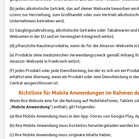
(b) jedes alkoholische Getränk, das auf deiner Webseite beworben wird
Lizenz zur Herstellung, zum Großhandel oder zum Vertrieb alkoholisch
Unternehmens betrieben wird,
(c) Säuglingsnahruhrung, alkoholische Getränke oder Tabakwaren und E
Webseiten in der EU und im Vereinigten Königreich wirbst,
(d) pflanzliche Raucherprodukte, wenn du für die Amazon-Webseite in B
(e) Produkte ohne medizinischen Verwendungszweck gemäß Anhang XVI 
Amazon-Webseite in Frankreich wirbst,
(f) jedes Produkt oder jede Dienstleistung, bei der es sich um ein Prod
erhältst eine Warnung, wenn ein Produkt oder eine Dienstleistung in de
Central ausgeschlossen ist.
Richtlinie für Mobile Anwendungen im Rahmen de
Wenn Ihre Website eine für die Nutzung auf Mobiltelefonen, Tablets 
„
Mobile Anwendung
“) enthält, gilt Folgendes:
(a) Ihre Mobile Anwendung muss in den App-Stores von Google Play, A
(b) Ihre Mobile Anwendung muss kostenlos heruntergeladen werden könn
(c) Ihre Mobile Anwendung muss originäre Inhalte haben,