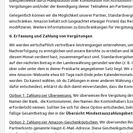
(beispielsweise durch Manipulation oder Kombination von Attributions-
Vergütungen und/oder der Beendigung deiner Teilnahme am Partnerp
Gelegentlich können wir die Möglichkeit unserer Partner, Standardv
einschränken. Amazon behält sich (ungeachtet etwaiger Fristen) das Re
modifizieren. Weitere Informationen zu Einschränkungen für Vergütung
6. Erfassung und Zahlung von Vergütungen
Wir werden wirtschaftlich vertretbare Anstrengungen unternehmen, um 
Nachverfolgung zu ermöglichen und unsere Berichte zu erstellen und di
diesem Monat verdient hast, zusammengefasst sind. Standardvergütung
auf den nächsten Betrag in der Landeswährung gerundet werden (z. B. C
über oder unter dem in deiner Preiskarte angegebenen Satz liegt. Wir
eine Amazon-Webseite etwa 60 Tage nach Ende jedes Kalendermonats, i
wurden. Du kannst wählen, ob du Zahlungen in einer anderen Währung
dafür entscheidest, erklärst du dich damit einverstanden, dass die K
Option 1: Zahlung per Überweisung.
Wir überweisen Ihre Vergütung dir
Namen der Bank, die Kontonummer, den Namen des Kontoinhabers bzw. a
erforderlich) nennen. Sollten Sie sich für diese Option entscheiden, be
fällige Gesamtbetrag den in der
Übersicht Mindestauszahlungsbet
Option 2: Zahlung per Amazon-Geschenkgutschein.
Wir übersenden Ihne
Partnerkonto genannte Haupt-E-Mail-Adresse. Diese Geschenkgutschei