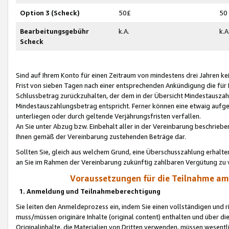
Option 3 (Scheck)
50£
50
Bearbeitungsgebühr
k.A.
k.A
Scheck
Sind auf Ihrem Konto für einen Zeitraum von mindestens drei Jahren kein
Frist von sieben Tagen nach einer entsprechenden Ankündigung die für
Schlussbetrag zurückzuhalten, der dem in der Übersicht Mindestausz
Mindestauszahlungsbetrag entspricht. Ferner können eine etwaig aufg
unterliegen oder durch geltende Verjährungsfristen verfallen.
An Sie unter Abzug bzw. Einbehalt aller in der Vereinbarung beschrieb
Ihnen gemäß der Vereinbarung zustehenden Beträge dar.
Sollten Sie, gleich aus welchem Grund, eine Überschusszahlung erhalte
an Sie im Rahmen der Vereinbarung zukünftig zahlbaren Vergütung zu 
Voraussetzungen für die Teilnahme a
1. Anmeldung und Teilnahmeberechtigung
Sie leiten den Anmeldeprozess ein, indem Sie einen vollständigen und 
muss/müssen originäre Inhalte (original content) enthalten und über d
Originalinhalte, die Materialien von Dritten verwenden, müssen wese