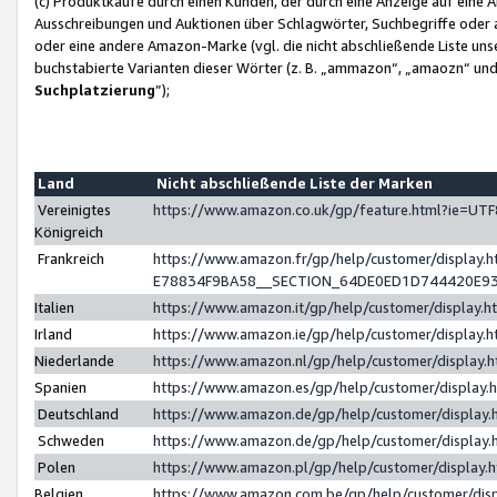
(c) Produktkäufe durch einen Kunden, der durch eine Anzeige auf eine 
Ausschreibungen und Auktionen über Schlagwörter, Suchbegriffe oder 
oder eine andere Amazon-Marke (vgl. die nicht abschließende Liste un
buchstabierte Varianten dieser Wörter (z. B. „ammazon“, „amaozn“ und „
Suchplatzierung
”);
Land
Nicht abschließende Liste der Marken
Vereinigtes
https://www.amazon.co.uk/gp/feature.html?ie=U
Königreich
Frankreich
https://www.amazon.fr/gp/help/customer/displa
E78834F9BA58__SECTION_64DE0ED1D744420E9
Italien
https://www.amazon.it/gp/help/customer/display
Irland
https://www.amazon.ie/gp/help/customer/displa
Niederlande
https://www.amazon.nl/gp/help/customer/display
Spanien
https://www.amazon.es/gp/help/customer/display
Deutschland
https://www.amazon.de/gp/help/customer/displa
Schweden
https://www.amazon.de/gp/help/customer/displa
Polen
https://www.amazon.pl/gp/help/customer/display
Belgien
https://www.amazon.com.be/gp/help/customer/d