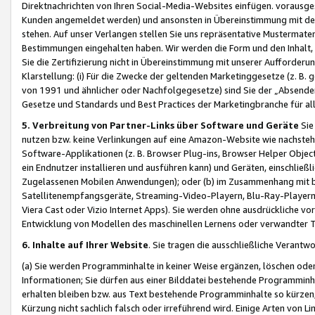
Direktnachrichten von Ihren Social-Media-Websites einfügen. vorausg
Kunden angemeldet werden) und ansonsten in Übereinstimmung mit der
stehen. Auf unser Verlangen stellen Sie uns repräsentative Mustermater
Bestimmungen eingehalten haben. Wir werden die Form und den Inhalt, di
Sie die Zertifizierung nicht in Übereinstimmung mit unserer Aufforderu
Klarstellung: (i) Für die Zwecke der geltenden Marketinggesetze (z. 
von 1991 und ähnlicher oder Nachfolgegesetze) sind Sie der „Absender“ j
Gesetze und Standards und Best Practices der Marketingbranche für 
5. Verbreitung von Partner-Links über Software und Geräte
Sie
nutzen bzw. keine Verlinkungen auf eine Amazon-Website wie nachsteh
Software-Applikationen (z. B. Browser Plug-ins, Browser Helper Objec
ein Endnutzer installieren und ausführen kann) und Geräten, einschlie
Zugelassenen Mobilen Anwendungen); oder (b) im Zusammenhang mit bzw.
Satellitenempfangsgeräte, Streaming-Video-Playern, Blu-Ray-Playern 
Viera Cast oder Vizio Internet Apps). Sie werden ohne ausdrückliche v
Entwicklung von Modellen des maschinellen Lernens oder verwandter 
6. Inhalte auf Ihrer Website
. Sie tragen die ausschließliche Verantwo
(a) Sie werden Programminhalte in keiner Weise ergänzen, löschen oder
Informationen; Sie dürfen aus einer Bilddatei bestehende Programminhal
erhalten bleiben bzw. aus Text bestehende Programminhalte so kürzen, 
Kürzung nicht sachlich falsch oder irreführend wird. Einige Arten von L