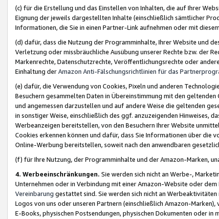
(c) für die Erstellung und das Einstellen von Inhalten, die auf Ihrer We
Eignung der jeweils dargestellten Inhalte (einschließlich sämtlicher 
Informationen, die Sie in einen Partner-Link aufnehmen oder mit diese
(d) dafür, dass die Nutzung der Programminhalte, Ihrer Website und des 
Verletzung oder missbräuchliche Ausübung unserer Rechte bzw. der Recht
Markenrechte, Datenschutzrechte, Veröffentlichungsrechte oder anderer
Einhaltung der
Amazon Anti-Fälschungsrichtlinien für das Partnerpro
(e) dafür, die Verwendung von Cookies, Pixeln und anderen Technologien
Besuchern gesammelten Daten in Übereinstimmung mit den geltenden Ge
und angemessen darzustellen und auf andere Weise die geltenden geset
in sonstiger Weise, einschließlich des ggf. anzuzeigenden Hinweises, d
Werbeanzeigen bereitstellen, von den Besuchern Ihrer Website unmitte
Cookies erkennen können und dafür, dass Sie Informationen über die v
Online-Werbung bereitstellen, soweit nach den anwendbaren gesetzlic
(f) für Ihre Nutzung, der Programminhalte und der Amazon-Marken, u
4. Werbeeinschränkungen.
Sie werden sich nicht an Werbe-, Market
Unternehmen oder in Verbindung mit einer Amazon-Website oder dem Pa
Vereinbarung
gestattet sind. Sie werden sich nicht an Werbeaktivitäten
Logos von uns oder unseren Partnern (einschließlich Amazon-Marken), 
E-Books, physischen Postsendungen, physischen Dokumenten oder in 