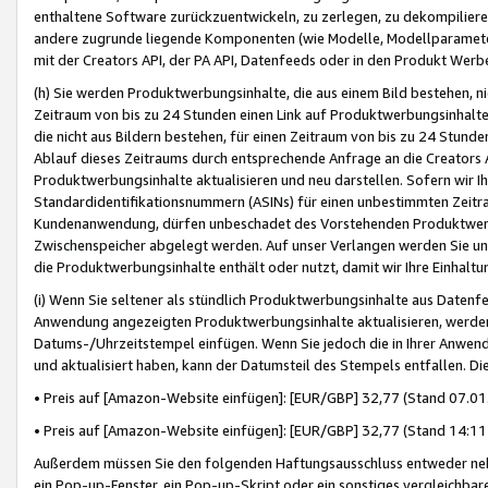
enthaltene Software zurückzuentwickeln, zu zerlegen, zu dekompilier
andere zugrunde liegende Komponenten (wie Modelle, Modellparameter
mit der Creators API, der PA API, Datenfeeds oder in den Produkt Werb
(h) Sie werden Produktwerbungsinhalte, die aus einem Bild bestehen, ni
Zeitraum von bis zu 24 Stunden einen Link auf Produktwerbungsinhalte
die nicht aus Bildern bestehen, für einen Zeitraum von bis zu 24 Stund
Ablauf dieses Zeitraums durch entsprechende Anfrage an die Creators 
Produktwerbungsinhalte aktualisieren und neu darstellen. Sofern wir Ih
Standardidentifikationsnummern (ASINs) für einen unbestimmten Zeitra
Kundenanwendung, dürfen unbeschadet des Vorstehenden Produktwerbu
Zwischenspeicher abgelegt werden. Auf unser Verlangen werden Sie un
die Produktwerbungsinhalte enthält oder nutzt, damit wir Ihre Einhalt
(i) Wenn Sie seltener als stündlich Produktwerbungsinhalte aus Datenfe
Anwendung angezeigten Produktwerbungsinhalte aktualisieren, werden 
Datums-/Uhrzeitstempel einfügen. Wenn Sie jedoch die in Ihrer Anwe
und aktualisiert haben, kann der Datumsteil des Stempels entfallen. Dies
• Preis auf [Amazon-Website einfügen]: [EUR/GBP] 32,77 (Stand 07.01.
• Preis auf [Amazon-Website einfügen]: [EUR/GBP] 32,77 (Stand 14:11 
Außerdem müssen Sie den folgenden Haftungsausschluss entweder neb
ein Pop-up-Fenster, ein Pop-up-Skript oder ein sonstiges vergleichba