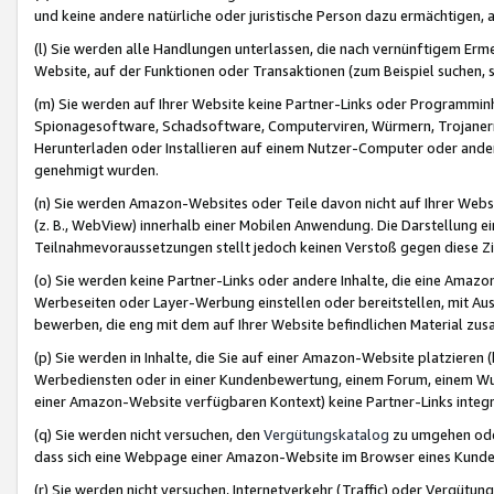
und keine andere natürliche oder juristische Person dazu ermächtigen, a
(l) Sie werden alle Handlungen unterlassen, die nach vernünftigem Erme
Website, auf der Funktionen oder Transaktionen (zum Beispiel suchen, s
(m) Sie werden auf Ihrer Website keine Partner-Links oder Programmin
Spionagesoftware, Schadsoftware, Computerviren, Würmern, Trojaner
Herunterladen oder Installieren auf einem Nutzer-Computer oder ande
genehmigt wurden.
(n) Sie werden Amazon-Websites oder Teile davon nicht auf Ihrer Websi
(z. B., WebView) innerhalb einer Mobilen Anwendung. Die Darstellung ein
Teilnahmevoraussetzungen stellt jedoch keinen Verstoß gegen diese Zif
(o) Sie werden keine Partner-Links oder andere Inhalte, die eine Am
Werbeseiten oder Layer-Werbung einstellen oder bereitstellen, mit Au
bewerben, die eng mit dem auf Ihrer Website befindlichen Material z
(p) Sie werden in Inhalte, die Sie auf einer Amazon-Website platzier
Werbediensten oder in einer Kundenbewertung, einem Forum, einem Wun
einer Amazon-Website verfügbaren Kontext) keine Partner-Links integr
(q) Sie werden nicht versuchen, den
Vergütungskatalog
zu umgehen oder
dass sich eine Webpage einer Amazon-Website im Browser eines Kunden 
(r) Sie werden nicht versuchen, Internetverkehr (Traffic) oder Vergü