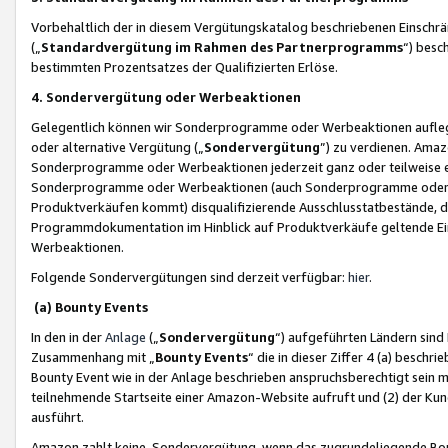
Vorbehaltlich der in diesem Vergütungskatalog beschriebenen Einschr
(„
Standardvergütung im Rahmen des Partnerprogramms
“) besc
bestimmten Prozentsatzes der Qualifizierten Erlöse.
4. Sondervergütung oder Werbeaktionen
Gelegentlich können wir Sonderprogramme oder Werbeaktionen auflegen,
oder alternative Vergütung („
Sondervergütung
”) zu verdienen. Amazo
Sonderprogramme oder Werbeaktionen jederzeit ganz oder teilweise einz
Sonderprogramme oder Werbeaktionen (auch Sonderprogramme oder We
Produktverkäufen kommt) disqualifizierende Ausschlusstatbestände, di
Programmdokumentation im Hinblick auf Produktverkäufe geltende E
Werbeaktionen.
Folgende Sondervergütungen sind derzeit verfügbar:
hier
.
(a) Bounty Events
In den in der
Anlage
(„
Sondervergütung
“) aufgeführten Ländern sind
Zusammenhang mit „
Bounty Events
“ die in dieser Ziffer 4 (a) besch
Bounty Event wie in der Anlage beschrieben anspruchsberechtigt sein mu
teilnehmende Startseite einer Amazon-Website aufruft und (2) der Kun
ausführt.
Amazon zahlt keine Sondervergütung, wenn das zugrundeliegende Boun