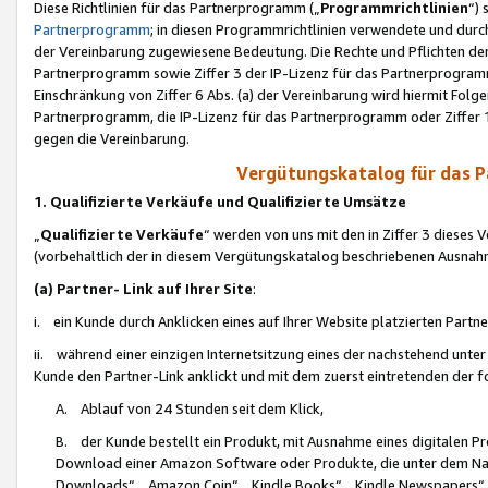
Diese Richtlinien für das Partnerprogramm („
Programmrichtlinien
“)
Partnerprogramm
; in diesen Programmrichtlinien verwendete und durch
der Vereinbarung zugewiesene Bedeutung. Die Rechte und Pflichten de
Partnerprogramm sowie Ziffer 3 der IP-Lizenz für das Partnerprogram
Einschränkung von Ziffer 6 Abs. (a) der Vereinbarung wird hiermit Fol
Partnerprogramm, die IP-Lizenz für das Partnerprogramm oder Ziffer 1
gegen die Vereinbarung.
Vergütungskatalog für das 
1. Qualifizierte Verkäufe und Qualifizierte Umsätze
„
Qualifizierte Verkäufe
“ werden von uns mit den in Ziffer 3 diese
(vorbehaltlich der in diesem Vergütungskatalog beschriebenen Ausnah
(a) Partner- Link auf Ihrer Site
:
i. ein Kunde durch Anklicken eines auf Ihrer Website platzierten Part
ii. während einer einzigen Internetsitzung eines der nachstehend unter (i)
Kunde den Partner-Link anklickt und mit dem zuerst eintretenden der f
A. Ablauf von 24 Stunden seit dem Klick,
B. der Kunde bestellt ein Produkt, mit Ausnahme eines digitalen P
Download einer Amazon Software oder Produkte, die unter dem N
Downloads“, „Amazon Coin“, „Kindle Books“, „Kindle Newspapers“, „