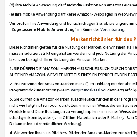
(d) Ihre Mobile Anwendung darf nicht die Funktion von Amazons eige
(e) Ihre Mobile Anwendung darf keine Amazon-Webpages in WebView 
Wir prüfen Ihre Anwendung und benachrichtigen Sie, ob sie angenomm
„
Zugelassene Mobile Anwendung
“ im Sinne der
Vereinbarung
.
Markenrichtlinien für das 
Diese Richtlinien gelten für die Nutzung der Marken, die wir Ihnen als 
müssen jederzeit strikt eingehalten werden, und jede Nutzung der Ama
Lizenzen bezüglich Ihrer Nutzung der Amazon-Marken.
1. SIE DÜRFEN DIE AMAZON-MARKEN AUSSCHLIESSLICH DURCH DARS
AUF EINER AMAZON-WEBSITE MITTELS EINES ENTSPRECHENDEN PART
2. Ihre Nutzung der Amazon-Marken muss (i) im Einklang mit der aktuells
Programmdokumentation (wie im
Vergütungskatalog
definiert) erfolg
3. Sie dürfen die Amazon-Marken ausschließlich für den in der Progr
nicht wie folgt nutzen oder darstellen: (i) in einer Weise, die ein Spo
Produkte und Dienstleistungen zu verunglimpfen, (iii) in einer Weise
schädigen könnte, oder (iv) in Offline-Materialien oder E-Mails (z. B.
Dokumenten oder mündlicher Werbung).
4. Wir werden Ihnen ein Bild bzw. Bilder der Amazon-Marken zur Verfüg