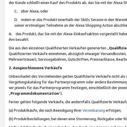
der Kunde schließt einen Kauf des Produkts ab, das Sie mit der Alexa 
C. über Alexa, oder
D. indem er das Produkt innerhalb der Skills Session in den Waren
seiner erstmaligen Teilnahme an der Alexa Shopping Action abschlie
iii. das Produkt, das Sie mit der Alexa-Einkaufsaktion vorgestellt ha
ihm bezahlt.
Die aus den einzelnen Qualifizierten Verkäufen generierten „
Qualifizi
Qualifizierten Verkäufe einnehmen, abzüglich etwaiger Versandkosten
Mehrwertsteuer), Servicegebühren, Gutschriften, Preisnachlässe, Bear
2. Ausgeschlossene Verkäufe
Unbeschadet des Vorstehenden gelten Qualifizierte Verkäufe nicht als
Vergütungskatalog für das Partnerprogramm oder andere Bestimmungen,
wir jeweils für das Partnerprogramm festlegen, einschließlich der jewe
„
Programmdokumentation
“).
Ferner gelten folgende Verkäufe, die andernfalls Qualifizierte Verkä
(a) Produktkäufe, die nach Beendigung Ihrer
Vereinbarung
erfolgen;
(b) Produktbestellungen, bei denen eine Stornierung, Rückgabe oder R