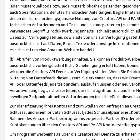
jeden Musterquellcode bzw. jede Musterbibliothek geltenden gesonder
auch Spezifikationen, Benutzerhandbücher, Anleitungen, Begleitmaterial
denen die für die ordnungsgemäße Nutzung von Creators API und PA A
technischen Anforderungen und Test- und Leistungskriterien (zusammen
verwendete Begriff „Produktwerbungsinhalte“ schließt ausdrücklich al
Lizenz zur Verfügung stellen, sowie alle von uns zur Verfügung gestel
ausdrücklich nicht auf Daten, Bilder, Texte oder sonstige Informatione
es sich nicht um eine Amazon-Website handelt.
(b) Abrufen von Produktwerbungsinhalten. Sie können Produkt-Werbein
ausdrückliche vorherige schriftliche Genehmigung erteilt haben, könn
wir über die Creators API Feeds zur Verfügung stellen. Wenn Sie Produk
Nutzung von Datenfeeds dieser Lizenz. Sie erkennen an, dass wir Creat
API oder Datenfeeds jederzeit ändern, auslaufen lassen oder neu veröffe
Verantwortung liegt, sicherzustellen, dass Ihr Zugriff auf die und Ihr
jeweiligen Zeitpunkt aktuellen Anforderungen (einschließlich dieser Liz
Zur Identifizierung Ihres Kontos und zum Stellen von Anfragen an Crea
Schlüssel und einem privaten Schlüssel (jedes Schlüsselpaar eine „Kon
Rahmen des Amazon-Partnerprogramms zugeteilte Partner-ID oder ein
Kontokennungen über den Creators API und PA API Kontoerstellungspro
Um Programmwerbeinhalte über die Creators API Dienste zu erhalten, m