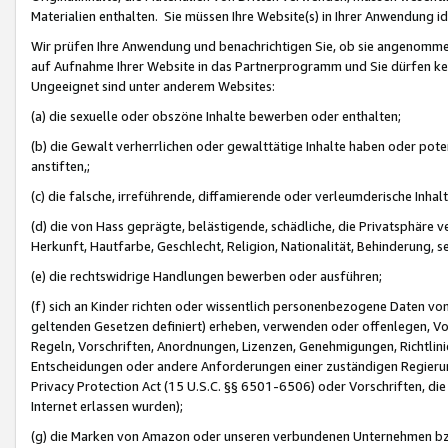
Materialien enthalten. Sie müssen Ihre Website(s) in Ihrer Anwendung ide
Wir prüfen Ihre Anwendung und benachrichtigen Sie, ob sie angenommen
auf Aufnahme Ihrer Website in das Partnerprogramm und Sie dürfen kei
Ungeeignet sind unter anderem Websites:
(a) die sexuelle oder obszöne Inhalte bewerben oder enthalten;
(b) die Gewalt verherrlichen oder gewalttätige Inhalte haben oder pot
anstiften,;
(c) die falsche, irreführende, diffamierende oder verleumderische Inha
(d) die von Hass geprägte, belästigende, schädliche, die Privatsphäre v
Herkunft, Hautfarbe, Geschlecht, Religion, Nationalität, Behinderung, 
(e) die rechtswidrige Handlungen bewerben oder ausführen;
(f) sich an Kinder richten oder wissentlich personenbezogene Daten vo
geltenden Gesetzen definiert) erheben, verwenden oder offenlegen, Vo
Regeln, Vorschriften, Anordnungen, Lizenzen, Genehmigungen, Richtlini
Entscheidungen oder andere Anforderungen einer zuständigen Regierung
Privacy Protection Act (15 U.S.C. §§ 6501-6506) oder Vorschriften, di
Internet erlassen wurden);
(g) die Marken von Amazon oder unseren verbundenen Unternehmen b