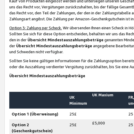
Kauf von Produkten eingelöst werden und unterliegen unseren Geschäf
uns das Recht vor, Vergütungen zurückzuhalten, bis der fällige Gesamt
das Recht vor, den Teil der Zahlungen, der den in der Zahlungstabelle 
Zahlungsart angibst. Die Zahlung per Amazon-Geschenkgutschein ist in
Option 3: Zahlung per Scheck.
Wir übersenden Ihnen einen Scheck in Höh
Sollten Sie sich für diese Option entscheiden, behalten wir uns das Rec
den in der
Übersicht Mindestauszahlungsbeträge
genannten Mindest
der
Übersicht Mindestauszahlungsbeträge
angegebene Bearbeitung
und Schweden nicht verfügbar.
Sollten Sie keine gültigen Informationen für die Zahlungsoption bereit
oder die Auszahlung verdienter Vergütung zurückhalten, bis Sie eine A
Übersicht Mindestauszahlungsbeträge
UK Maxium
UK
FR,
Minimum
un
Option 1 (Überweisung)
25£
25
£5,000
Option 2
25£
25
(Geschenkgutschein)