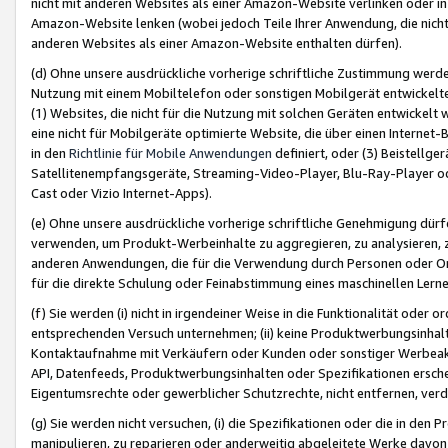
nicht mit anderen Websites als einer Amazon-Website verlinken oder i
Amazon-Website lenken (wobei jedoch Teile Ihrer Anwendung, die nich
anderen Websites als einer Amazon-Website enthalten dürfen).
(d) Ohne unsere ausdrückliche vorherige schriftliche Zustimmung werd
Nutzung mit einem Mobiltelefon oder sonstigen Mobilgerät entwickelt
(1) Websites, die nicht für die Nutzung mit solchen Geräten entwickelt
eine nicht für Mobilgeräte optimierte Website, die über einen Interne
in den
Richtlinie für Mobile Anwendungen
definiert, oder (3) Beistellge
Satellitenempfangsgeräte, Streaming-Video-Player, Blu-Ray-Player ode
Cast oder Vizio Internet-Apps).
(e) Ohne unsere ausdrückliche vorherige schriftliche Genehmigung dürfe
verwenden, um Produkt-Werbeinhalte zu aggregieren, zu analysieren, 
anderen Anwendungen, die für die Verwendung durch Personen oder Or
für die direkte Schulung oder Feinabstimmung eines maschinellen Lern
(f) Sie werden (i) nicht in irgendeiner Weise in die Funktionalität ode
entsprechenden Versuch unternehmen; (ii) keine Produktwerbungsinha
Kontaktaufnahme mit Verkäufern oder Kunden oder sonstiger Werbeaktiv
API, Datenfeeds, Produktwerbungsinhalten oder Spezifikationen erschei
Eigentumsrechte oder gewerblicher Schutzrechte, nicht entfernen, verd
(g) Sie werden nicht versuchen, (i) die Spezifikationen oder die in de
manipulieren, zu reparieren oder anderweitig abgeleitete Werke davon z