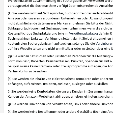
Werbeinhalte im Zusammenhang mit Suchergebnissen verwendet werden,
vorausgesetzt die Suchmaschine verfügt über entsprechende Ausschlu
(f) Sie werden nicht auf Schlagwörter, Suchbegriffe oder andere Ident
Amazon oder unseren verbundenen Unternehmen oder Abwandlungen bzw
nicht abschließende Liste unserer Marken entnehmen Sie bitte der Nich
Schlagwortauktionen auf Suchmaschinen teilnehmen, wenn die sich da
Kostenpflichtige Suchplatzierung (wie im
Vergütungskatalog
definiert
Suchmaschinen Links zur Verfügung stellen, damit Sie bei allgemeinen I
kostenfreien Suchergebnissen) auftauchen, solange Sie die
Vereinbaru
auf Ihre Website leiten und nicht unmittelbar oder mittelbar über eine
(g) Sie werden natürlichen oder juristischen Personen für die Nutzung 
Form von Geld, Rabatten, Preisnachlässen, Punkten, Spenden für Hilfs
beispielsweise keine Prämien- oder Treueprogramme auflegen, die Anrei
Partner-Links zu besuchen.
(h) Sie werden die Inhalte von elektronischen Formularen oder anderem M
abfangen, aufzeichnen, umleiten, auslesen, auslegen oder ausfüllen.
(i) Sie werden keine Kontodaten, die unsere Kunden im Zusammenhang 
Kunden der Amazon-Websites), abfragen, erheben, einholen, speichern,
(j) Sie werden Funktionen von Schaltflächen, Links oder andere Funkti
(k) Sie werden keine Bestellungen oder andere Geschäfte über eine Ama