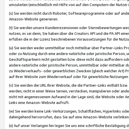
umzuleiten (einschließlich mit Hilfe von auf den Computern der Nutzer i
(s) Sie werden nicht durch Roboter, Softwareprogramme oder auf andere
Amazon-Website generieren.
(t) Sie werden unsere Kundenrezensionen oder Sternebewertungen wed
nutzen, es sei denn, Sie haben über die Creators API und die PA API e
erfüllen die in der Lizenz beschriebenen Voraussetzungen für die Nutzu
(u) Sie werden weder unmittelbar noch mittelbar über Partner-Links P
oder zu Nutzung durch eine andere natürliche oder juristische Person,
Geschäftspartnern nicht gestatten bzw. diese nicht dazu auffordern od
andere natürliche oder juristische Person, unmittelbar oder mittelbar
zu Wiederverkaufs- oder gewerblichen Zwecken (gleich welcher Art) 
auf Ihrer Website zum Wiederverkauf oder für gewerbliche Nutzungen 
(v) Sie werden die URL Ihrer Website, die die Partner-Links enthält b
werden, nicht in einer Weise tarnen, verstecken, manipulieren oder and
nicht mit angemessenem Aufwand in der Lage sind, die Website oder A
Links eine Amazon-Website aufruft.
(w) Sie werden keine Link-Verkürzungen, Schaltflächen, Hyperlinks ode
dahingehend hervorrufen, dass Sie auf eine Amazon-Website verlinken
(x) Auf unser Verlangen hin legen Sie uns eine schriftliche Bestätigung