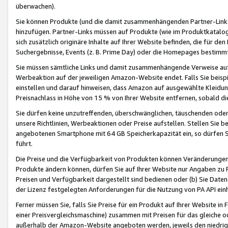
überwachen).
Sie können Produkte (und die damit zusammenhängenden Partner-Links)
hinzufügen. Partner-Links müssen auf Produkte (wie im Produktkatalog de
sich zusätzlich originäre Inhalte auf Ihrer Website befinden, die für 
Suchergebnisse, Events (z. B. Prime Day) oder die Homepages bestimmte
Sie müssen sämtliche Links und damit zusammenhängende Verweise auf z
Werbeaktion auf der jeweiligen Amazon-Website endet. Falls Sie beisp
einstellen und darauf hinweisen, dass Amazon auf ausgewählte Kleidun
Preisnachlass in Höhe von 15 % von Ihrer Website entfernen, sobald di
Sie dürfen keine unzutreffenden, überschwänglichen, täuschenden od
unsere Richtlinien, Werbeaktionen oder Preise aufstellen. Stellen Sie 
angebotenen Smartphone mit 64 GB Speicherkapazität ein, so dürfen S
führt.
Die Preise und die Verfügbarkeit von Produkten können Veränderungen 
Produkte ändern können, dürfen Sie auf Ihrer Website nur Angaben zu P
Preisen und Verfügbarkeit dargestellt sind bedienen oder (b) Sie Daten
der Lizenz festgelegten Anforderungen für die Nutzung von PA API einh
Ferner müssen Sie, falls Sie Preise für ein Produkt auf Ihrer Website in 
einer Preisvergleichsmaschine) zusammen mit Preisen für das gleiche o
außerhalb der Amazon-Website angeboten werden, jeweils den niedrigst