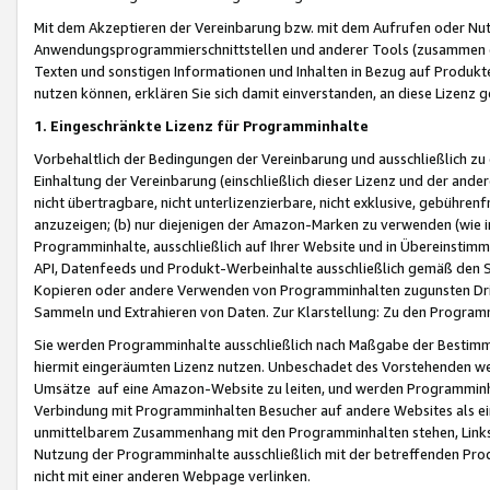
Mit dem Akzeptieren der Vereinbarung bzw. mit dem Aufrufen oder Nutz
Anwendungsprogrammierschnittstellen und anderer Tools (zusammen die
Texten und sonstigen Informationen und Inhalten in Bezug auf Produkte
nutzen können, erklären Sie sich damit einverstanden, an diese Lizenz 
1. Eingeschränkte Lizenz für Programminhalte
Vorbehaltlich der Bedingungen der Vereinbarung und ausschließlich z
Einhaltung der Vereinbarung (einschließlich dieser Lizenz und der ande
nicht übertragbare, nicht unterlizenzierbare, nicht exklusive, gebühren
anzuzeigen; (b) nur diejenigen der Amazon-Marken zu verwenden (wie in 
Programminhalte, ausschließlich auf Ihrer Website und in Übereinstimmu
API, Datenfeeds und Produkt-Werbeinhalte ausschließlich gemäß den Spe
Kopieren oder andere Verwenden von Programminhalten zugunsten Dri
Sammeln und Extrahieren von Daten. Zur Klarstellung: Zu den Program
Sie werden Programminhalte ausschließlich nach Maßgabe der Besti
hiermit eingeräumten Lizenz nutzen. Unbeschadet des Vorstehenden we
Umsätze auf eine Amazon-Website zu leiten, und werden Programminhal
Verbindung mit Programminhalten Besucher auf andere Websites als ein
unmittelbarem Zusammenhang mit den Programminhalten stehen, Links z
Nutzung der Programminhalte ausschließlich mit der betreffenden Pr
nicht mit einer anderen Webpage verlinken.