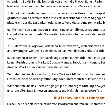
verändern. So dürfen Sie beispielsweise nicht die Proportionen, Farb
Marke hinzufügen bzw. Elemente aus einer Amazon-Marke entfernen.
5. Jede Amazon-Marke muss für sich alleine in ihrer Gesamtheit darge
grafischen oder Textelementen muss ein hinreichender Abstand gegebe
platzieren, der die Lesbarkeit oder Darstellung dieser Amazon-Marke b
6. Alle Rechte an den Amazon-Marken sind unser alleiniges Eigentum, 
kommt alleine uns zugute. Sie werden keine Handlungen vornehmen, 
stehen.
7. Du darfst kein Logo von, oder Inhalte erstellt von,
Drittanbietern au
anderweitig verwenden, es sei denn, du hast von diesem Verkäufer oder
8. Sie dürfen in keiner Rechtsordnung Marken nutzen oder zur Eintragu
keiner Rechtsordnung Marken, Domain-Namen, Subdomain-Namen, Benu
Amazon-Marke zum Verwechseln ähnlich sind.
Wir behalten uns das Recht vor, diese Markenrichtlinien und die gene
Einstellen einer Änderungsmitteilung oder überarbeiteter Markenricht
Wir behalten uns das Recht vor, gegen jede unbefugte Nutzung bzw. jede 
unserem alleinigen Ermessen angemessene Maßnahmen zu ergreifen.
IP-Lizenz- und Nutzungsan
Diese Lizenz regelt Ihre Nutzung von Programminhalten im Zusammen