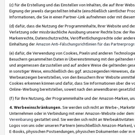
(c) für die Erstellung und das Einstellen von Inhalten, die auf Ihrer We
Eignung der jeweils dargestellten Inhalte (einschließlich sämtlicher 
Informationen, die Sie in einen Partner-Link aufnehmen oder mit diese
(d) dafür, dass die Nutzung der Programminhalte, Ihrer Website und des 
Verletzung oder missbräuchliche Ausübung unserer Rechte bzw. der Recht
Markenrechte, Datenschutzrechte, Veröffentlichungsrechte oder anderer
Einhaltung der
Amazon Anti-Fälschungsrichtlinien für das Partnerpro
(e) dafür, die Verwendung von Cookies, Pixeln und anderen Technologien
Besuchern gesammelten Daten in Übereinstimmung mit den geltenden Ge
und angemessen darzustellen und auf andere Weise die geltenden geset
in sonstiger Weise, einschließlich des ggf. anzuzeigenden Hinweises, d
Werbeanzeigen bereitstellen, von den Besuchern Ihrer Website unmitte
Cookies erkennen können und dafür, dass Sie Informationen über die v
Online-Werbung bereitstellen, soweit nach den anwendbaren gesetzlic
(f) für Ihre Nutzung, der Programminhalte und der Amazon-Marken, u
4. Werbeeinschränkungen.
Sie werden sich nicht an Werbe-, Market
Unternehmen oder in Verbindung mit einer Amazon-Website oder dem Pa
Vereinbarung
gestattet sind. Sie werden sich nicht an Werbeaktivitäten
Logos von uns oder unseren Partnern (einschließlich Amazon-Marken), 
E-Books, physischen Postsendungen, physischen Dokumenten oder in 