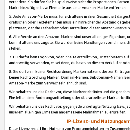
verändern. So dürfen Sie beispielsweise nicht die Proportionen, Farb
Marke hinzufügen bzw. Elemente aus einer Amazon-Marke entfernen.
5. Jede Amazon-Marke muss für sich alleine in ihrer Gesamtheit darge
grafischen oder Textelementen muss ein hinreichender Abstand gegebe
platzieren, der die Lesbarkeit oder Darstellung dieser Amazon-Marke b
6. Alle Rechte an den Amazon-Marken sind unser alleiniges Eigentum, 
kommt alleine uns zugute. Sie werden keine Handlungen vornehmen, 
stehen.
7. Du darfst kein Logo von, oder Inhalte erstellt von,
Drittanbietern au
anderweitig verwenden, es sei denn, du hast von diesem Verkäufer oder
8. Sie dürfen in keiner Rechtsordnung Marken nutzen oder zur Eintragu
keiner Rechtsordnung Marken, Domain-Namen, Subdomain-Namen, Benu
Amazon-Marke zum Verwechseln ähnlich sind.
Wir behalten uns das Recht vor, diese Markenrichtlinien und die gene
Einstellen einer Änderungsmitteilung oder überarbeiteter Markenricht
Wir behalten uns das Recht vor, gegen jede unbefugte Nutzung bzw. jede 
unserem alleinigen Ermessen angemessene Maßnahmen zu ergreifen.
IP-Lizenz- und Nutzungsan
Diese Lizenz regelt Ihre Nutzung von Programminhalten im Zusammen