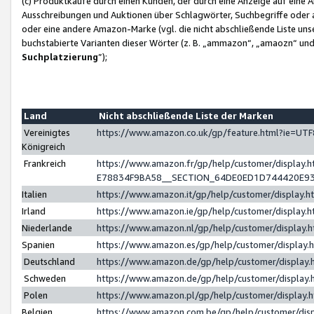
(c) Produktkäufe durch einen Kunden, der durch eine Anzeige auf eine 
Ausschreibungen und Auktionen über Schlagwörter, Suchbegriffe oder 
oder eine andere Amazon-Marke (vgl. die nicht abschließende Liste un
buchstabierte Varianten dieser Wörter (z. B. „ammazon“, „amaozn“ und „
Suchplatzierung
”);
Land
Nicht abschließende Liste der Marken
Vereinigtes
https://www.amazon.co.uk/gp/feature.html?ie=U
Königreich
Frankreich
https://www.amazon.fr/gp/help/customer/displa
E78834F9BA58__SECTION_64DE0ED1D744420E9
Italien
https://www.amazon.it/gp/help/customer/display
Irland
https://www.amazon.ie/gp/help/customer/displa
Niederlande
https://www.amazon.nl/gp/help/customer/display
Spanien
https://www.amazon.es/gp/help/customer/display
Deutschland
https://www.amazon.de/gp/help/customer/displa
Schweden
https://www.amazon.de/gp/help/customer/displa
Polen
https://www.amazon.pl/gp/help/customer/display
Belgien
https://www.amazon.com.be/gp/help/customer/d