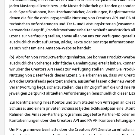
jeden Musterquellcode bzw. jede Musterbibliothek geltenden gesonder
auch Spezifikationen, Benutzerhandbücher, Anleitungen, Begleitmaterial
denen die für die ordnungsgemäße Nutzung von Creators API und PA A
technischen Anforderungen und Test- und Leistungskriterien (zusammen
verwendete Begriff „Produktwerbungsinhalte“ schließt ausdrücklich al
Lizenz zur Verfügung stellen, sowie alle von uns zur Verfügung gestel
ausdrücklich nicht auf Daten, Bilder, Texte oder sonstige Informatione
es sich nicht um eine Amazon-Website handelt.
(b) Abrufen von Produktwerbungsinhalten. Sie können Produkt-Werbein
ausdrückliche vorherige schriftliche Genehmigung erteilt haben, könn
wir über die Creators API Feeds zur Verfügung stellen. Wenn Sie Produk
Nutzung von Datenfeeds dieser Lizenz. Sie erkennen an, dass wir Creat
API oder Datenfeeds jederzeit ändern, auslaufen lassen oder neu veröffe
Verantwortung liegt, sicherzustellen, dass Ihr Zugriff auf die und Ihr
jeweiligen Zeitpunkt aktuellen Anforderungen (einschließlich dieser Liz
Zur Identifizierung Ihres Kontos und zum Stellen von Anfragen an Crea
Schlüssel und einem privaten Schlüssel (jedes Schlüsselpaar eine „Kon
Rahmen des Amazon-Partnerprogramms zugeteilte Partner-ID oder ein
Kontokennungen über den Creators API und PA API Kontoerstellungspro
Um Programmwerbeinhalte über die Creators API Dienste zu erhalten, m