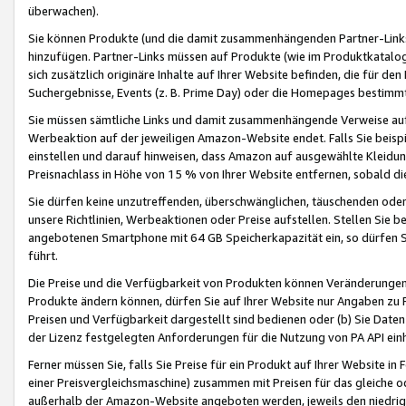
überwachen).
Sie können Produkte (und die damit zusammenhängenden Partner-Links)
hinzufügen. Partner-Links müssen auf Produkte (wie im Produktkatalog de
sich zusätzlich originäre Inhalte auf Ihrer Website befinden, die für 
Suchergebnisse, Events (z. B. Prime Day) oder die Homepages bestimmte
Sie müssen sämtliche Links und damit zusammenhängende Verweise auf z
Werbeaktion auf der jeweiligen Amazon-Website endet. Falls Sie beisp
einstellen und darauf hinweisen, dass Amazon auf ausgewählte Kleidun
Preisnachlass in Höhe von 15 % von Ihrer Website entfernen, sobald di
Sie dürfen keine unzutreffenden, überschwänglichen, täuschenden od
unsere Richtlinien, Werbeaktionen oder Preise aufstellen. Stellen Sie 
angebotenen Smartphone mit 64 GB Speicherkapazität ein, so dürfen S
führt.
Die Preise und die Verfügbarkeit von Produkten können Veränderungen 
Produkte ändern können, dürfen Sie auf Ihrer Website nur Angaben zu P
Preisen und Verfügbarkeit dargestellt sind bedienen oder (b) Sie Daten
der Lizenz festgelegten Anforderungen für die Nutzung von PA API einh
Ferner müssen Sie, falls Sie Preise für ein Produkt auf Ihrer Website in 
einer Preisvergleichsmaschine) zusammen mit Preisen für das gleiche o
außerhalb der Amazon-Website angeboten werden, jeweils den niedrigst