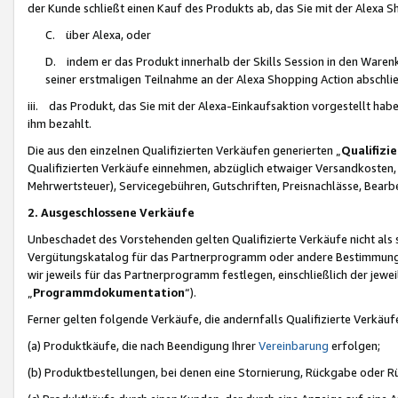
der Kunde schließt einen Kauf des Produkts ab, das Sie mit der Alexa 
C. über Alexa, oder
D. indem er das Produkt innerhalb der Skills Session in den Waren
seiner erstmaligen Teilnahme an der Alexa Shopping Action abschlie
iii. das Produkt, das Sie mit der Alexa-Einkaufsaktion vorgestellt ha
ihm bezahlt.
Die aus den einzelnen Qualifizierten Verkäufen generierten „
Qualifizi
Qualifizierten Verkäufe einnehmen, abzüglich etwaiger Versandkosten
Mehrwertsteuer), Servicegebühren, Gutschriften, Preisnachlässe, Bear
2. Ausgeschlossene Verkäufe
Unbeschadet des Vorstehenden gelten Qualifizierte Verkäufe nicht als
Vergütungskatalog für das Partnerprogramm oder andere Bestimmungen,
wir jeweils für das Partnerprogramm festlegen, einschließlich der jewe
„
Programmdokumentation
“).
Ferner gelten folgende Verkäufe, die andernfalls Qualifizierte Verkä
(a) Produktkäufe, die nach Beendigung Ihrer
Vereinbarung
erfolgen;
(b) Produktbestellungen, bei denen eine Stornierung, Rückgabe oder R