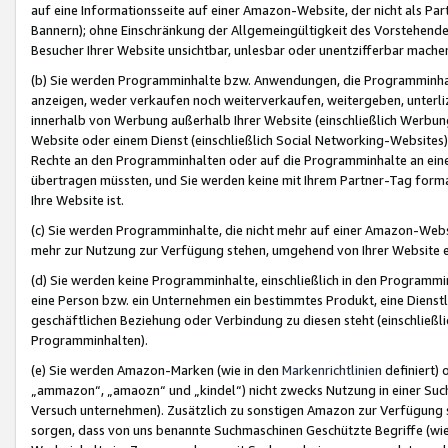
auf eine Informationsseite auf einer Amazon-Website, der nicht als Part
Bannern); ohne Einschränkung der Allgemeingültigkeit des Vorstehende
Besucher Ihrer Website unsichtbar, unlesbar oder unentzifferbar mache
(b) Sie werden Programminhalte bzw. Anwendungen, die Programminhalt
anzeigen, weder verkaufen noch weiterverkaufen, weitergeben, unterli
innerhalb von Werbung außerhalb Ihrer Website (einschließlich Werbun
Website oder einem Dienst (einschließlich Social Networking-Website
Rechte an den Programminhalten oder auf die Programminhalte an eine a
übertragen müssten, und Sie werden keine mit Ihrem Partner-Tag formati
Ihre Website ist.
(c) Sie werden Programminhalte, die nicht mehr auf einer Amazon-Websit
mehr zur Nutzung zur Verfügung stehen, umgehend von Ihrer Website e
(d) Sie werden keine Programminhalte, einschließlich in den Programmin
eine Person bzw. ein Unternehmen ein bestimmtes Produkt, eine Dienstle
geschäftlichen Beziehung oder Verbindung zu diesen steht (einschließli
Programminhalten).
(e) Sie werden Amazon-Marken (wie in den
Markenrichtlinien
definiert) 
„ammazon“, „amaozn“ und „kindel“) nicht zwecks Nutzung in einer Suc
Versuch unternehmen). Zusätzlich zu sonstigen Amazon zur Verfügung 
sorgen, dass von uns benannte Suchmaschinen Geschützte Begriffe (wie 