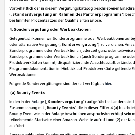
Vorbehaltlich der in diesem Vergütungskatalog beschriebenen Einschr
(„
Standardvergütung im Rahmen des Partnerprogramms
“) besc
bestimmten Prozentsatzes der Qualifizierten Erlöse.
4. Sondervergütung oder Werbeaktionen
Gelegentlich können wir Sonderprogramme oder Werbeaktionen auflegen,
oder alternative Vergütung („
Sondervergütung
”) zu verdienen. Amazo
Sonderprogramme oder Werbeaktionen jederzeit ganz oder teilweise einz
Sonderprogramme oder Werbeaktionen (auch Sonderprogramme oder We
Produktverkäufen kommt) disqualifizierende Ausschlusstatbestände, di
Programmdokumentation im Hinblick auf Produktverkäufe geltende E
Werbeaktionen.
Folgende Sondervergütungen sind derzeit verfügbar:
hier
.
(a) Bounty Events
In den in der
Anlage
(„
Sondervergütung
“) aufgeführten Ländern sind
Zusammenhang mit „
Bounty Events
“ die in dieser Ziffer 4 (a) besch
Bounty Event wie in der Anlage beschrieben anspruchsberechtigt sein mu
teilnehmende Startseite einer Amazon-Website aufruft und (2) der Kun
ausführt.
Amazon zahlt keine Sondervergütung, wenn das zugrundeliegende Boun