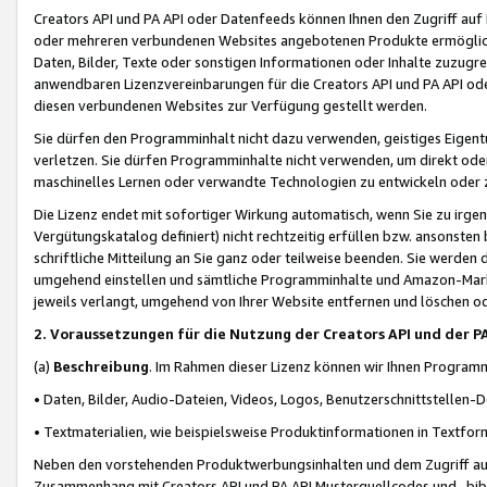
Creators API und PA API oder Datenfeeds können Ihnen den Zugriff auf D
oder mehreren verbundenen Websites angebotenen Produkte ermögliche
Daten, Bilder, Texte oder sonstigen Informationen oder Inhalte zuzugre
anwendbaren Lizenzvereinbarungen für die Creators API und PA API od
diesen verbundenen Websites zur Verfügung gestellt werden.
Sie dürfen den Programminhalt nicht dazu verwenden, geistiges Eigent
verletzen. Sie dürfen Programminhalte nicht verwenden, um direkt ode
maschinelles Lernen oder verwandte Technologien zu entwickeln oder zu
Die Lizenz endet mit sofortiger Wirkung automatisch, wenn Sie zu irg
Vergütungskatalog definiert) nicht rechtzeitig erfüllen bzw. ansonsten
schriftliche Mitteilung an Sie ganz oder teilweise beenden. Sie werden
umgehend einstellen und sämtliche Programminhalte und Amazon-Marke
jeweils verlangt, umgehend von Ihrer Website entfernen und löschen od
2. Voraussetzungen für die Nutzung der Creators API und der P
(a)
Beschreibung
. Im Rahmen dieser Lizenz können wir Ihnen Programmi
• Daten, Bilder, Audio-Dateien, Videos, Logos, Benutzerschnittstellen-
• Textmaterialien, wie beispielsweise Produktinformationen in Textfor
Neben den vorstehenden Produktwerbungsinhalten und dem Zugriff auf 
Zusammenhang mit Creators API und PA API Musterquellcodes und -bibli