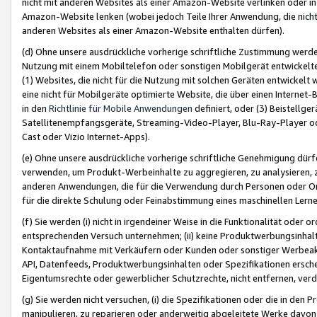
nicht mit anderen Websites als einer Amazon-Website verlinken oder i
Amazon-Website lenken (wobei jedoch Teile Ihrer Anwendung, die nich
anderen Websites als einer Amazon-Website enthalten dürfen).
(d) Ohne unsere ausdrückliche vorherige schriftliche Zustimmung werd
Nutzung mit einem Mobiltelefon oder sonstigen Mobilgerät entwickelt
(1) Websites, die nicht für die Nutzung mit solchen Geräten entwickelt
eine nicht für Mobilgeräte optimierte Website, die über einen Interne
in den
Richtlinie für Mobile Anwendungen
definiert, oder (3) Beistellge
Satellitenempfangsgeräte, Streaming-Video-Player, Blu-Ray-Player ode
Cast oder Vizio Internet-Apps).
(e) Ohne unsere ausdrückliche vorherige schriftliche Genehmigung dürfe
verwenden, um Produkt-Werbeinhalte zu aggregieren, zu analysieren, 
anderen Anwendungen, die für die Verwendung durch Personen oder Or
für die direkte Schulung oder Feinabstimmung eines maschinellen Lern
(f) Sie werden (i) nicht in irgendeiner Weise in die Funktionalität ode
entsprechenden Versuch unternehmen; (ii) keine Produktwerbungsinha
Kontaktaufnahme mit Verkäufern oder Kunden oder sonstiger Werbeaktiv
API, Datenfeeds, Produktwerbungsinhalten oder Spezifikationen erschei
Eigentumsrechte oder gewerblicher Schutzrechte, nicht entfernen, verd
(g) Sie werden nicht versuchen, (i) die Spezifikationen oder die in de
manipulieren, zu reparieren oder anderweitig abgeleitete Werke davon z