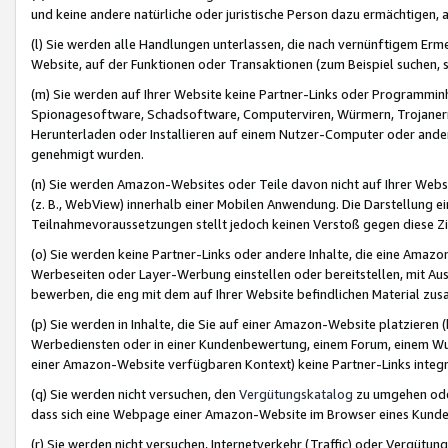
und keine andere natürliche oder juristische Person dazu ermächtigen, a
(l) Sie werden alle Handlungen unterlassen, die nach vernünftigem Erme
Website, auf der Funktionen oder Transaktionen (zum Beispiel suchen, s
(m) Sie werden auf Ihrer Website keine Partner-Links oder Programmin
Spionagesoftware, Schadsoftware, Computerviren, Würmern, Trojaner
Herunterladen oder Installieren auf einem Nutzer-Computer oder ande
genehmigt wurden.
(n) Sie werden Amazon-Websites oder Teile davon nicht auf Ihrer Websi
(z. B., WebView) innerhalb einer Mobilen Anwendung. Die Darstellung ein
Teilnahmevoraussetzungen stellt jedoch keinen Verstoß gegen diese Zif
(o) Sie werden keine Partner-Links oder andere Inhalte, die eine Am
Werbeseiten oder Layer-Werbung einstellen oder bereitstellen, mit Au
bewerben, die eng mit dem auf Ihrer Website befindlichen Material z
(p) Sie werden in Inhalte, die Sie auf einer Amazon-Website platzier
Werbediensten oder in einer Kundenbewertung, einem Forum, einem Wun
einer Amazon-Website verfügbaren Kontext) keine Partner-Links integr
(q) Sie werden nicht versuchen, den
Vergütungskatalog
zu umgehen oder
dass sich eine Webpage einer Amazon-Website im Browser eines Kunden 
(r) Sie werden nicht versuchen, Internetverkehr (Traffic) oder Vergü