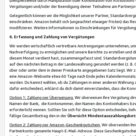
(beispielsweise durch Manipulation oder Kombination von Attributions-
Vergütungen und/oder der Beendigung deiner Teilnahme am Partnerp
Gelegentlich können wir die Möglichkeit unserer Partner, Standardv
einschränken. Amazon behält sich (ungeachtet etwaiger Fristen) das Re
modifizieren. Weitere Informationen zu Einschränkungen für Vergütung
6. Erfassung und Zahlung von Vergütungen
Wir werden wirtschaftlich vertretbare Anstrengungen unternehmen, um 
Nachverfolgung zu ermöglichen und unsere Berichte zu erstellen und di
diesem Monat verdient hast, zusammengefasst sind. Standardvergütung
auf den nächsten Betrag in der Landeswährung gerundet werden (z. B. C
über oder unter dem in deiner Preiskarte angegebenen Satz liegt. Wir
eine Amazon-Webseite etwa 60 Tage nach Ende jedes Kalendermonats, i
wurden. Du kannst wählen, ob du Zahlungen in einer anderen Währung
dafür entscheidest, erklärst du dich damit einverstanden, dass die K
Option 1: Zahlung per Überweisung.
Wir überweisen Ihre Vergütung dir
Namen der Bank, die Kontonummer, den Namen des Kontoinhabers bzw. a
erforderlich) nennen. Sollten Sie sich für diese Option entscheiden, be
fällige Gesamtbetrag den in der
Übersicht Mindestauszahlungsbet
Option 2: Zahlung per Amazon-Geschenkgutschein.
Wir übersenden Ihne
Partnerkonto genannte Haupt-E-Mail-Adresse. Diese Geschenkgutschei