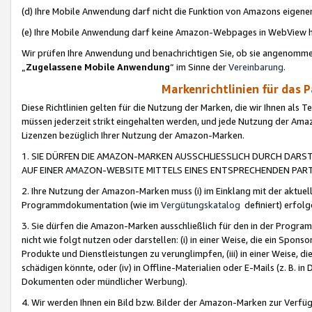
(d) Ihre Mobile Anwendung darf nicht die Funktion von Amazons eige
(e) Ihre Mobile Anwendung darf keine Amazon-Webpages in WebView 
Wir prüfen Ihre Anwendung und benachrichtigen Sie, ob sie angenomm
„
Zugelassene Mobile Anwendung
“ im Sinne der
Vereinbarung
.
Markenrichtlinien für das 
Diese Richtlinien gelten für die Nutzung der Marken, die wir Ihnen als 
müssen jederzeit strikt eingehalten werden, und jede Nutzung der Ama
Lizenzen bezüglich Ihrer Nutzung der Amazon-Marken.
1. SIE DÜRFEN DIE AMAZON-MARKEN AUSSCHLIESSLICH DURCH DARS
AUF EINER AMAZON-WEBSITE MITTELS EINES ENTSPRECHENDEN PART
2. Ihre Nutzung der Amazon-Marken muss (i) im Einklang mit der aktuells
Programmdokumentation (wie im
Vergütungskatalog
definiert) erfolg
3. Sie dürfen die Amazon-Marken ausschließlich für den in der Progr
nicht wie folgt nutzen oder darstellen: (i) in einer Weise, die ein Spo
Produkte und Dienstleistungen zu verunglimpfen, (iii) in einer Weise
schädigen könnte, oder (iv) in Offline-Materialien oder E-Mails (z. B.
Dokumenten oder mündlicher Werbung).
4. Wir werden Ihnen ein Bild bzw. Bilder der Amazon-Marken zur Verfüg