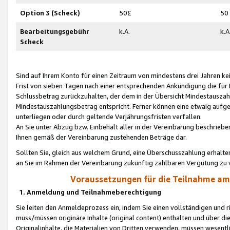
Option 3 (Scheck)
50£
50
Bearbeitungsgebühr
k.A.
k.A
Scheck
Sind auf Ihrem Konto für einen Zeitraum von mindestens drei Jahren kein
Frist von sieben Tagen nach einer entsprechenden Ankündigung die für
Schlussbetrag zurückzuhalten, der dem in der Übersicht Mindestausz
Mindestauszahlungsbetrag entspricht. Ferner können eine etwaig aufg
unterliegen oder durch geltende Verjährungsfristen verfallen.
An Sie unter Abzug bzw. Einbehalt aller in der Vereinbarung beschrieb
Ihnen gemäß der Vereinbarung zustehenden Beträge dar.
Sollten Sie, gleich aus welchem Grund, eine Überschusszahlung erhalte
an Sie im Rahmen der Vereinbarung zukünftig zahlbaren Vergütung zu 
Voraussetzungen für die Teilnahme a
1. Anmeldung und Teilnahmeberechtigung
Sie leiten den Anmeldeprozess ein, indem Sie einen vollständigen und 
muss/müssen originäre Inhalte (original content) enthalten und über d
Originalinhalte, die Materialien von Dritten verwenden, müssen wese