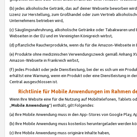
(b) jedes alkoholische Getränk, das auf deiner Webseite beworben wird
Lizenz zur Herstellung, zum Großhandel oder zum Vertrieb alkoholisch
Unternehmens betrieben wird,
(c) Säuglingsnahruhrung, alkoholische Getränke oder Tabakwaren und E
Webseiten in der EU und im Vereinigten Königreich wirbst,
(d) pflanzliche Raucherprodukte, wenn du für die Amazon-Webseite in B
(e) Produkte ohne medizinischen Verwendungszweck gemäß Anhang XVI 
Amazon-Webseite in Frankreich wirbst,
(f) jedes Produkt oder jede Dienstleistung, bei der es sich um ein Prod
erhältst eine Warnung, wenn ein Produkt oder eine Dienstleistung in de
Central ausgeschlossen ist.
Richtlinie für Mobile Anwendungen im Rahmen de
Wenn Ihre Website eine für die Nutzung auf Mobiltelefonen, Tablets 
„
Mobile Anwendung
“) enthält, gilt Folgendes:
(a) Ihre Mobile Anwendung muss in den App-Stores von Google Play, A
(b) Ihre Mobile Anwendung muss kostenlos heruntergeladen werden könn
(c) Ihre Mobile Anwendung muss originäre Inhalte haben,