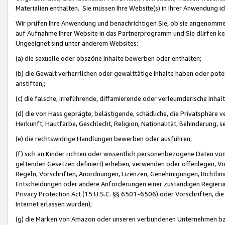
Materialien enthalten. Sie müssen Ihre Website(s) in Ihrer Anwendung ide
Wir prüfen Ihre Anwendung und benachrichtigen Sie, ob sie angenommen
auf Aufnahme Ihrer Website in das Partnerprogramm und Sie dürfen kei
Ungeeignet sind unter anderem Websites:
(a) die sexuelle oder obszöne Inhalte bewerben oder enthalten;
(b) die Gewalt verherrlichen oder gewalttätige Inhalte haben oder pot
anstiften,;
(c) die falsche, irreführende, diffamierende oder verleumderische Inha
(d) die von Hass geprägte, belästigende, schädliche, die Privatsphäre v
Herkunft, Hautfarbe, Geschlecht, Religion, Nationalität, Behinderung, 
(e) die rechtswidrige Handlungen bewerben oder ausführen;
(f) sich an Kinder richten oder wissentlich personenbezogene Daten vo
geltenden Gesetzen definiert) erheben, verwenden oder offenlegen, Vo
Regeln, Vorschriften, Anordnungen, Lizenzen, Genehmigungen, Richtlini
Entscheidungen oder andere Anforderungen einer zuständigen Regierung
Privacy Protection Act (15 U.S.C. §§ 6501-6506) oder Vorschriften, di
Internet erlassen wurden);
(g) die Marken von Amazon oder unseren verbundenen Unternehmen b