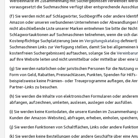
Werbeinhalte im Zusammenhang mit Suchergebnissen verwendet werden,
vorausgesetzt die Suchmaschine verfügt über entsprechende Ausschlu
(f) Sie werden nicht auf Schlagwörter, Suchbegriffe oder andere Ident
Amazon oder unseren verbundenen Unternehmen oder Abwandlungen bzw
nicht abschließende Liste unserer Marken entnehmen Sie bitte der Nich
Schlagwortauktionen auf Suchmaschinen teilnehmen, wenn die sich da
Kostenpflichtige Suchplatzierung (wie im
Vergütungskatalog
definiert
Suchmaschinen Links zur Verfügung stellen, damit Sie bei allgemeinen I
kostenfreien Suchergebnissen) auftauchen, solange Sie die
Vereinbaru
auf Ihre Website leiten und nicht unmittelbar oder mittelbar über eine
(g) Sie werden natürlichen oder juristischen Personen für die Nutzung 
Form von Geld, Rabatten, Preisnachlässen, Punkten, Spenden für Hilfs
beispielsweise keine Prämien- oder Treueprogramme auflegen, die Anrei
Partner-Links zu besuchen.
(h) Sie werden die Inhalte von elektronischen Formularen oder anderem M
abfangen, aufzeichnen, umleiten, auslesen, auslegen oder ausfüllen.
(i) Sie werden keine Kontodaten, die unsere Kunden im Zusammenhang 
Kunden der Amazon-Websites), abfragen, erheben, einholen, speichern,
(j) Sie werden Funktionen von Schaltflächen, Links oder andere Funkti
(k) Sie werden keine Bestellungen oder andere Geschäfte über eine Ama