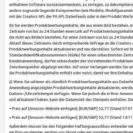
enthaltene Software zurückzuentwickeln, zu zerlegen, zu dekompilier
andere zugrunde liegende Komponenten (wie Modelle, Modellparameter
mit der Creators API, der PA API, Datenfeeds oder in den Produkt Werb
(h) Sie werden Produktwerbungsinhalte, die aus einem Bild bestehen, ni
Zeitraum von bis zu 24 Stunden einen Link auf Produktwerbungsinhalte
die nicht aus Bildern bestehen, für einen Zeitraum von bis zu 24 Stund
Ablauf dieses Zeitraums durch entsprechende Anfrage an die Creators 
Produktwerbungsinhalte aktualisieren und neu darstellen. Sofern wir Ih
Standardidentifikationsnummern (ASINs) für einen unbestimmten Zeitra
Kundenanwendung, dürfen unbeschadet des Vorstehenden Produktwerbu
Zwischenspeicher abgelegt werden. Auf unser Verlangen werden Sie un
die Produktwerbungsinhalte enthält oder nutzt, damit wir Ihre Einhalt
(i) Wenn Sie seltener als stündlich Produktwerbungsinhalte aus Datenfe
Anwendung angezeigten Produktwerbungsinhalte aktualisieren, werden 
Datums-/Uhrzeitstempel einfügen. Wenn Sie jedoch die in Ihrer Anwe
und aktualisiert haben, kann der Datumsteil des Stempels entfallen. Dies
• Preis auf [Amazon-Website einfügen]: [EUR/GBP] 32,77 (Stand 07.01.
• Preis auf [Amazon-Website einfügen]: [EUR/GBP] 32,77 (Stand 14:11 
Außerdem müssen Sie den folgenden Haftungsausschluss entweder neb
ein Pop-up-Fenster, ein Pop-up-Skript oder ein sonstiges vergleichba