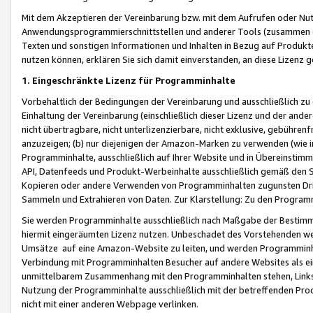
Mit dem Akzeptieren der Vereinbarung bzw. mit dem Aufrufen oder Nutz
Anwendungsprogrammierschnittstellen und anderer Tools (zusammen die
Texten und sonstigen Informationen und Inhalten in Bezug auf Produkte
nutzen können, erklären Sie sich damit einverstanden, an diese Lizenz 
1. Eingeschränkte Lizenz für Programminhalte
Vorbehaltlich der Bedingungen der Vereinbarung und ausschließlich z
Einhaltung der Vereinbarung (einschließlich dieser Lizenz und der ande
nicht übertragbare, nicht unterlizenzierbare, nicht exklusive, gebühren
anzuzeigen; (b) nur diejenigen der Amazon-Marken zu verwenden (wie in 
Programminhalte, ausschließlich auf Ihrer Website und in Übereinstimmu
API, Datenfeeds und Produkt-Werbeinhalte ausschließlich gemäß den Spe
Kopieren oder andere Verwenden von Programminhalten zugunsten Dri
Sammeln und Extrahieren von Daten. Zur Klarstellung: Zu den Program
Sie werden Programminhalte ausschließlich nach Maßgabe der Besti
hiermit eingeräumten Lizenz nutzen. Unbeschadet des Vorstehenden we
Umsätze auf eine Amazon-Website zu leiten, und werden Programminhal
Verbindung mit Programminhalten Besucher auf andere Websites als ein
unmittelbarem Zusammenhang mit den Programminhalten stehen, Links z
Nutzung der Programminhalte ausschließlich mit der betreffenden Pr
nicht mit einer anderen Webpage verlinken.