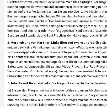
Direktnachrichten von Ihren Social-Media-Websites einfügen. vorausg
Kunden angemeldet werden) und ansonsten in Übereinstimmung mit der
stehen. Auf unser Verlangen stellen Sie uns repräsentative Mustermater
Bestimmungen eingehalten haben. Wir werden die Form und den Inhalt, di
Sie die Zertifizierung nicht in Übereinstimmung mit unserer Aufforderu
Klarstellung: (i) Für die Zwecke der geltenden Marketinggesetze (z. 
von 1991 und ähnlicher oder Nachfolgegesetze) sind Sie der „Absender“ j
Gesetze und Standards und Best Practices der Marketingbranche für 
5. Verbreitung von Partner-Links über Software und Geräte
Sie
nutzen bzw. keine Verlinkungen auf eine Amazon-Website wie nachsteh
Software-Applikationen (z. B. Browser Plug-ins, Browser Helper Objec
ein Endnutzer installieren und ausführen kann) und Geräten, einschlie
Zugelassenen Mobilen Anwendungen); oder (b) im Zusammenhang mit bzw.
Satellitenempfangsgeräte, Streaming-Video-Playern, Blu-Ray-Playern 
Viera Cast oder Vizio Internet Apps). Sie werden ohne ausdrückliche v
Entwicklung von Modellen des maschinellen Lernens oder verwandter 
6. Inhalte auf Ihrer Website
. Sie tragen die ausschließliche Verantwo
(a) Sie werden Programminhalte in keiner Weise ergänzen, löschen oder
Informationen; Sie dürfen aus einer Bilddatei bestehende Programminhal
erhalten bleiben bzw. aus Text bestehende Programminhalte so kürzen, 
Kürzung nicht sachlich falsch oder irreführend wird. Einige Arten von L