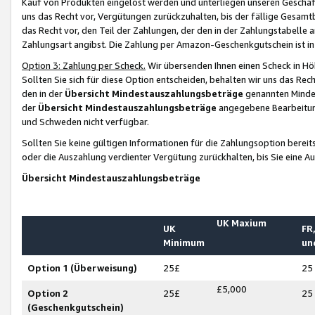
Kauf von Produkten eingelöst werden und unterliegen unseren Geschäf
uns das Recht vor, Vergütungen zurückzuhalten, bis der fällige Gesamt
das Recht vor, den Teil der Zahlungen, der den in der Zahlungstabelle 
Zahlungsart angibst. Die Zahlung per Amazon-Geschenkgutschein ist in
Option 3: Zahlung per Scheck.
Wir übersenden Ihnen einen Scheck in Höh
Sollten Sie sich für diese Option entscheiden, behalten wir uns das Rec
den in der
Übersicht Mindestauszahlungsbeträge
genannten Mindest
der
Übersicht Mindestauszahlungsbeträge
angegebene Bearbeitung
und Schweden nicht verfügbar.
Sollten Sie keine gültigen Informationen für die Zahlungsoption bereit
oder die Auszahlung verdienter Vergütung zurückhalten, bis Sie eine A
Übersicht Mindestauszahlungsbeträge
UK Maxium
UK
FR,
Minimum
un
Option 1 (Überweisung)
25£
25
£5,000
Option 2
25£
25
(Geschenkgutschein)