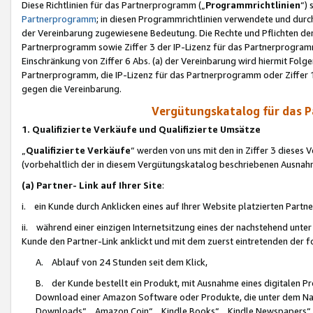
Diese Richtlinien für das Partnerprogramm („
Programmrichtlinien
“)
Partnerprogramm
; in diesen Programmrichtlinien verwendete und durch
der Vereinbarung zugewiesene Bedeutung. Die Rechte und Pflichten de
Partnerprogramm sowie Ziffer 3 der IP-Lizenz für das Partnerprogram
Einschränkung von Ziffer 6 Abs. (a) der Vereinbarung wird hiermit Fol
Partnerprogramm, die IP-Lizenz für das Partnerprogramm oder Ziffer 1
gegen die Vereinbarung.
Vergütungskatalog für das 
1. Qualifizierte Verkäufe und Qualifizierte Umsätze
„
Qualifizierte Verkäufe
“ werden von uns mit den in Ziffer 3 diese
(vorbehaltlich der in diesem Vergütungskatalog beschriebenen Ausnah
(a) Partner- Link auf Ihrer Site
:
i. ein Kunde durch Anklicken eines auf Ihrer Website platzierten Part
ii. während einer einzigen Internetsitzung eines der nachstehend unter (i)
Kunde den Partner-Link anklickt und mit dem zuerst eintretenden der f
A. Ablauf von 24 Stunden seit dem Klick,
B. der Kunde bestellt ein Produkt, mit Ausnahme eines digitalen P
Download einer Amazon Software oder Produkte, die unter dem N
Downloads“, „Amazon Coin“, „Kindle Books“, „Kindle Newspapers“, „