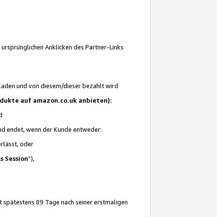
 ursprünglichen Anklicken des Partner-Links
laden und von diesem/dieser bezahlt wird
rodukte auf amazon.co.uk anbieten):
d
 und endet, wenn der Kunde entweder:
erlässt, oder
ls Session
“),
t spätestens 89 Tage nach seiner erstmaligen