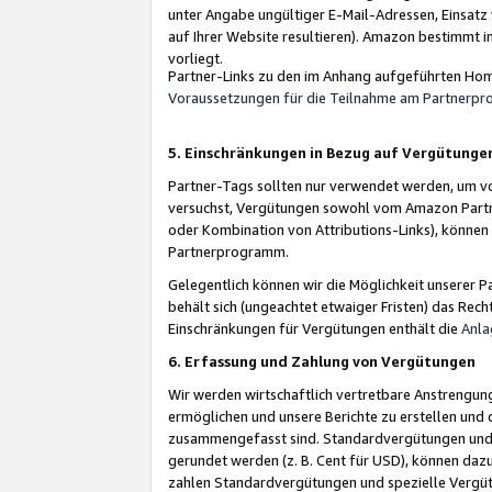
unter Angabe ungültiger E-Mail-Adressen, Einsatz
auf Ihrer Website resultieren). Amazon bestimmt i
vorliegt.
Partner-Links zu den im Anhang aufgeführten Hom
Voraussetzungen für die Teilnahme am Partnerp
5. Einschränkungen in Bezug auf Vergütunge
Partner-Tags sollten nur verwendet werden, um von 
versuchst, Vergütungen sowohl vom Amazon Partn
oder Kombination von Attributions-Links), könne
Partnerprogramm.
Gelegentlich können wir die Möglichkeit unsere
behält sich (ungeachtet etwaiger Fristen) das Rec
Einschränkungen für Vergütungen enthält die
Anla
6. Erfassung und Zahlung von Vergütungen
Wir werden wirtschaftlich vertretbare Anstrengu
ermöglichen und unsere Berichte zu erstellen und 
zusammengefasst sind. Standardvergütungen und s
gerundet werden (z. B. Cent für USD), können dazu
zahlen Standardvergütungen und spezielle Vergüt