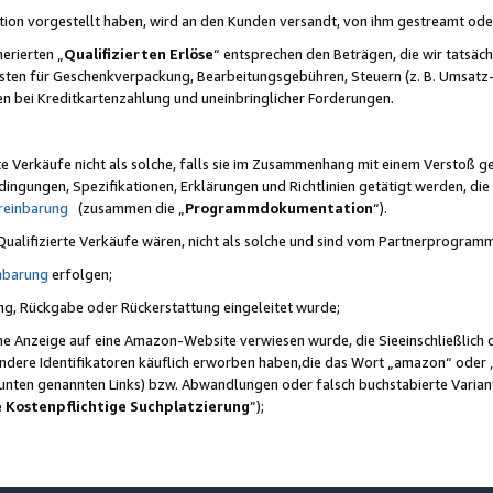
ktion vorgestellt haben, wird an den Kunden versandt, von ihm gestreamt od
erierten „
Qualifizierten Erlöse
“ entsprechen den Beträgen, die wir tatsäch
sten für Geschenkverpackung, Bearbeitungsgebühren, Steuern (z. B. Umsatz-
en bei Kreditkartenzahlung und uneinbringlicher Forderungen.
e Verkäufe nicht als solche, falls sie im Zusammenhang mit einem Verstoß 
ungen, Spezifikationen, Erklärungen und Richtlinien getätigt werden, die 
reinbarung
(zusammen die „
Programmdokumentation
“).
 Qualifizierte Verkäufe wären, nicht als solche und sind vom Partnerprogra
nbarung
erfolgen;
ung, Rückgabe oder Rückerstattung eingeleitet wurde;
ine Anzeige auf eine Amazon-Website verwiesen wurde, die Sieeinschließlich
ndere Identifikatoren käuflich erworben haben,die das Wort „amazon“ oder 
e unten genannten Links) bzw. Abwandlungen oder falsch buchstabierte Varia
e Kostenpflichtige Suchplatzierung
”);