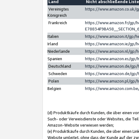
Land
Nicht abschließende List
Vereinigtes
https://www.amazon.co.uk/
Königreich
Frankreich
https://www.amazon.fr/gp/
E78834F9BA58__SECTION_
Italien
https://www.amazon.it/gp/h
Irland
https://www.amazon.ie/gp/
Niederlande
https://www.amazon.nl/gp/
Spanien
https://www.amazon.es/gp/
Deutschland
https://www.amazon.de/gp/
Schweden
https://www.amazon.de/gp/
Polen
https://www.amazon.pl/gp/
Belgien
https://www.amazon.com.be
(d) Produktkäufe durch Kunden, die über einen vo
Such- oder Verweisdienste oder Websites, die Teil
Amazon-Website verwiesen werden;
(e) Produktkäufe durch Kunden, die über einen Li
Website umleitet, ohne dass der Kunde auf der zw