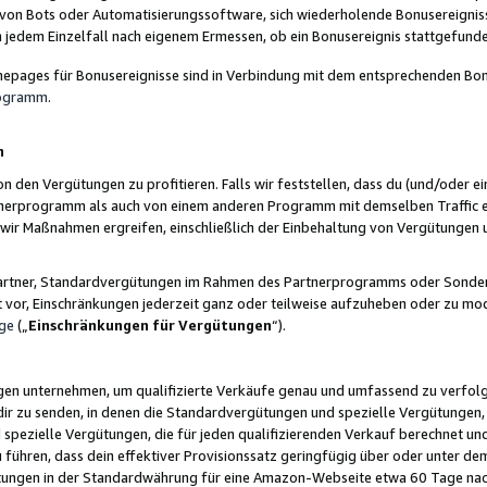
 von Bots oder Automatisierungssoftware, sich wiederholende Bonusereignisse
n jedem Einzelfall nach eigenem Ermessen, ob ein Bonusereignis stattgefund
epages für Bonusereignisse sind in Verbindung mit dem entsprechenden Bonu
rogramm
.
n
den Vergütungen zu profitieren. Falls wir feststellen, dass du (und/oder ein
erprogramm als auch von einem anderen Programm mit demselben Traffic ei
n wir Maßnahmen ergreifen, einschließlich der Einbehaltung von Vergütunge
r Partner, Standardvergütungen im Rahmen des Partnerprogramms oder Sonde
ht vor, Einschränkungen jederzeit ganz oder teilweise aufzuheben oder zu mod
ge
(„
Einschränkungen für Vergütungen
“).
ngen unternehmen, um qualifizierte Verkäufe genau und umfassend zu verfol
dir zu senden, in denen die Standardvergütungen und spezielle Vergütungen, 
pezielle Vergütungen, die für jeden qualifizierenden Verkauf berechnet un
 führen, dass dein effektiver Provisionssatz geringfügig über oder unter dem
ungen in der Standardwährung für eine Amazon-Webseite etwa 60 Tage nach