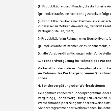
(f) Produktkäufe durch Kunden, die die für eine
(g) Produktkäufe, die nicht richtig zurückverfolg
(h) Produktkäufe über einen Partner-Link in einer
Zugelassenen Mobilen Anwendung, der nicht Creator
Verfügung stellen, nutzt;
(i) Produktkäufe im Rahmen eines Bounty Events (w
(j) Produktkäufe im Rahmen eines Abonnements, so
(k) alle Vorabveröffentlichungen oder Vorbestellu
3. Standardvergütung im Rahmen des Part
Vorbehaltlich der in diesem Vergütungskatalog b
im Rahmen des Partnerprogramms
“) beschri
Erlöse.
4. Sondervergütung oder Werbeaktionen
Gelegentlich können wir Sonderprogramme oder Wer
Vergütung („
Sondervergütung
”) zu verdienen. 
Werbeaktionen jederzeit ganz oder teilweise einz
Sonderprogramme oder Werbeaktionen, bei denen e