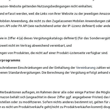
 Amazon-Website geltenden Nutzungsbedingungen nicht einhalten;
t und erfasst werden, weil die Links von Ihrer Website zu der jeweiligen Am
 Mobilen Anwendung, die nicht zu den Zugelassenen Mobilen Anwendungen zählt
s API oder PA API (wie nachstehend unter der IP-Lizenz definiert) oder ander
ie in Ziffer 4 (a) dieses Vergütungskatalogs definiert) (für das Sonderverg
weit nicht im Vertrag abweichend vereinbart, und
ngen von Produkten, die nicht auf einer Produkt-Listenseite verfügbar sind.
nerprogramms
eschriebenen Einschränkungen und der Einhaltung der
Vereinbarung
zahlen wir
ebenen Standardvergütungen. Die Berechnung der Vergütung erfolgt anhand e
beaktionen auflegen, im Rahmen derer alle oder einige Partner die Möglichk
Amazon behält sich (ungeachtet in dieser Ziffer ggf. angegebener Fristen) d
ustellen oder zu modifizieren. Sofern nichts anderes bestimmt ist, gelten 
s nicht um Produktverkäufe geht/nicht zu Produktverkäufen kommt) disqua