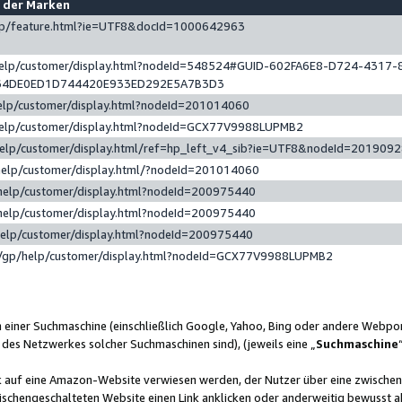
e der Marken
gp/feature.html?ie=UTF8&docId=1000642963
help/customer/display.html?nodeId=548524#GUID-602FA6E8-D724-4317-
64DE0ED1D744420E933ED292E5A7B3D3
elp/customer/display.html?nodeId=201014060
help/customer/display.html?nodeId=GCX77V9988LUPMB2
help/customer/display.html/ref=hp_left_v4_sib?ie=UTF8&nodeId=201909
help/customer/display.html/?nodeId=201014060
help/customer/display.html?nodeId=200975440
help/customer/display.html?nodeId=200975440
help/customer/display.html?nodeId=200975440
/gp/help/customer/display.html?nodeId=GCX77V9988LUPMB2
n einer Suchmaschine (einschließlich Google, Yahoo, Bing oder andere Webp
 des Netzwerkes solcher Suchmaschinen sind), (jeweils eine „
Suchmaschine
nk auf eine Amazon-Website verwiesen werden, der Nutzer über eine zwische
ischengeschalteten Website einen Link anklicken oder anderweitig bewusst a