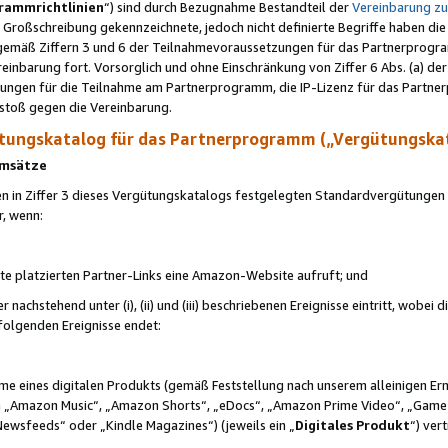
rammrichtlinien
“) sind durch Bezugnahme Bestandteil der
Vereinbarung z
Großschreibung gekennzeichnete, jedoch nicht definierte Begriffe haben die
 gemäß Ziffern 3 und 6 der Teilnahmevoraussetzungen für das Partnerprogram
nbarung fort. Vorsorglich und ohne Einschränkung von Ziffer 6 Abs. (a) der
ungen für die Teilnahme am Partnerprogramm, die IP-Lizenz für das Partner
rstoß gegen die Vereinbarung.
ungskatalog für das Partnerprogramm („Vergütungska
 Umsätze
n in Ziffer 3 dieses Vergütungskatalogs festgelegten Standardvergütungen v
r, wenn:
ite platzierten Partner-Links eine Amazon-Website aufruft; und
r nachstehend unter (i), (ii) und (iii) beschriebenen Ereignisse eintritt, wobe
 folgenden Ereignisse endet:
hme eines digitalen Produkts (gemäß Feststellung nach unserem alleinigen 
 „Amazon Music“, „Amazon Shorts“, „eDocs“, „Amazon Prime Video“, „Game
Newsfeeds“ oder „Kindle Magazines“) (jeweils ein „
Digitales Produkt
“) ver