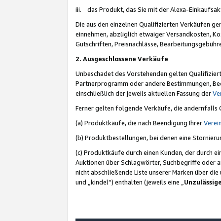
iii. das Produkt, das Sie mit der Alexa-Einkaufsa
Die aus den einzelnen Qualifizierten Verkäufen gen
einnehmen, abzüglich etwaiger Versandkosten, Ko
Gutschriften, Preisnachlässe, Bearbeitungsgebühr
2. Ausgeschlossene Verkäufe
Unbeschadet des Vorstehenden gelten Qualifiziert
Partnerprogramm oder andere Bestimmungen, Beding
einschließlich der jeweils aktuellen Fassung der
Ve
Ferner gelten folgende Verkäufe, die andernfalls
(a) Produktkäufe, die nach Beendigung Ihrer
Verei
(b) Produktbestellungen, bei denen eine Stornier
(c) Produktkäufe durch einen Kunden, der durch e
Auktionen über Schlagwörter, Suchbegriffe oder a
nicht abschließende Liste unserer Marken über di
und „kindel“) enthalten (jeweils eine „
Unzulässig