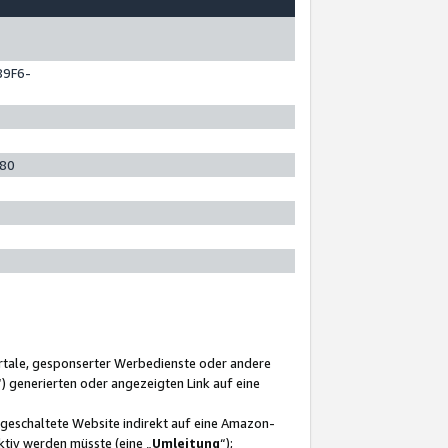
89F6-
280
ortale, gesponserter Werbedienste oder andere
“) generierten oder angezeigten Link auf eine
ngeschaltete Website indirekt auf eine Amazon-
ktiv werden müsste (eine „
Umleitung
“);