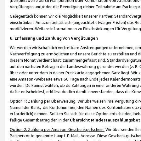
(beispielsweise durch Manipulation oder Kombination von Attributions-
Vergütungen und/oder der Beendigung deiner Teilnahme am Partnerp
Gelegentlich können wir die Möglichkeit unserer Partner, Standardv
einschränken. Amazon behält sich (ungeachtet etwaiger Fristen) das Re
modifizieren. Weitere Informationen zu Einschränkungen für Vergütung
6. Erfassung und Zahlung von Vergütungen
Wir werden wirtschaftlich vertretbare Anstrengungen unternehmen, um 
Nachverfolgung zu ermöglichen und unsere Berichte zu erstellen und di
diesem Monat verdient hast, zusammengefasst sind. Standardvergütung
auf den nächsten Betrag in der Landeswährung gerundet werden (z. B. C
über oder unter dem in deiner Preiskarte angegebenen Satz liegt. Wir
eine Amazon-Webseite etwa 60 Tage nach Ende jedes Kalendermonats, i
wurden. Du kannst wählen, ob du Zahlungen in einer anderen Währung
dafür entscheidest, erklärst du dich damit einverstanden, dass die K
Option 1: Zahlung per Überweisung.
Wir überweisen Ihre Vergütung dir
Namen der Bank, die Kontonummer, den Namen des Kontoinhabers bzw. a
erforderlich) nennen. Sollten Sie sich für diese Option entscheiden, be
fällige Gesamtbetrag den in der
Übersicht Mindestauszahlungsbet
Option 2: Zahlung per Amazon-Geschenkgutschein.
Wir übersenden Ihne
Partnerkonto genannte Haupt-E-Mail-Adresse. Diese Geschenkgutschei