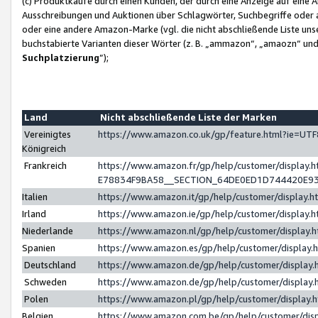
(c) Produktkäufe durch einen Kunden, der durch eine Anzeige auf eine 
Ausschreibungen und Auktionen über Schlagwörter, Suchbegriffe oder 
oder eine andere Amazon-Marke (vgl. die nicht abschließende Liste un
buchstabierte Varianten dieser Wörter (z. B. „ammazon“, „amaozn“ und „
Suchplatzierung
”);
Land
Nicht abschließende Liste der Marken
Vereinigtes
https://www.amazon.co.uk/gp/feature.html?ie=U
Königreich
Frankreich
https://www.amazon.fr/gp/help/customer/displa
E78834F9BA58__SECTION_64DE0ED1D744420E9
Italien
https://www.amazon.it/gp/help/customer/display
Irland
https://www.amazon.ie/gp/help/customer/displa
Niederlande
https://www.amazon.nl/gp/help/customer/display
Spanien
https://www.amazon.es/gp/help/customer/display
Deutschland
https://www.amazon.de/gp/help/customer/displa
Schweden
https://www.amazon.de/gp/help/customer/displa
Polen
https://www.amazon.pl/gp/help/customer/display
Belgien
https://www.amazon.com.be/gp/help/customer/d