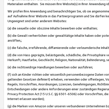
Materialien enthalten. Sie müssen Ihre Website(s) in Ihrer Anwendung ide
Wir prüfen Ihre Anwendung und benachrichtigen Sie, ob sie angenommen
auf Aufnahme Ihrer Website in das Partnerprogramm und Sie dürfen kei
Ungeeignet sind unter anderem Websites:
(a) die sexuelle oder obszöne Inhalte bewerben oder enthalten;
(b) die Gewalt verherrlichen oder gewalttätige Inhalte haben oder pot
anstiften,;
(c) die falsche, irreführende, diffamierende oder verleumderische Inha
(d) die von Hass geprägte, belästigende, schädliche, die Privatsphäre v
Herkunft, Hautfarbe, Geschlecht, Religion, Nationalität, Behinderung, 
(e) die rechtswidrige Handlungen bewerben oder ausführen;
(f) sich an Kinder richten oder wissentlich personenbezogene Daten vo
geltenden Gesetzen definiert) erheben, verwenden oder offenlegen, Vo
Regeln, Vorschriften, Anordnungen, Lizenzen, Genehmigungen, Richtlini
Entscheidungen oder andere Anforderungen einer zuständigen Regierung
Privacy Protection Act (15 U.S.C. §§ 6501-6506) oder Vorschriften, di
Internet erlassen wurden);
(g) die Marken von Amazon oder unseren verbundenen Unternehmen b