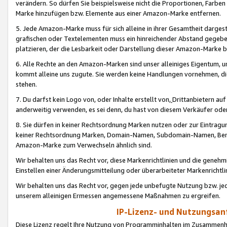
verändern. So dürfen Sie beispielsweise nicht die Proportionen, Farb
Marke hinzufügen bzw. Elemente aus einer Amazon-Marke entfernen.
5. Jede Amazon-Marke muss für sich alleine in ihrer Gesamtheit darge
grafischen oder Textelementen muss ein hinreichender Abstand gegebe
platzieren, der die Lesbarkeit oder Darstellung dieser Amazon-Marke b
6. Alle Rechte an den Amazon-Marken sind unser alleiniges Eigentum, 
kommt alleine uns zugute. Sie werden keine Handlungen vornehmen, 
stehen.
7. Du darfst kein Logo von, oder Inhalte erstellt von,
Drittanbietern au
anderweitig verwenden, es sei denn, du hast von diesem Verkäufer oder
8. Sie dürfen in keiner Rechtsordnung Marken nutzen oder zur Eintragu
keiner Rechtsordnung Marken, Domain-Namen, Subdomain-Namen, Benu
Amazon-Marke zum Verwechseln ähnlich sind.
Wir behalten uns das Recht vor, diese Markenrichtlinien und die gene
Einstellen einer Änderungsmitteilung oder überarbeiteter Markenricht
Wir behalten uns das Recht vor, gegen jede unbefugte Nutzung bzw. jede 
unserem alleinigen Ermessen angemessene Maßnahmen zu ergreifen.
IP-Lizenz- und Nutzungsan
Diese Lizenz regelt Ihre Nutzung von Programminhalten im Zusammen