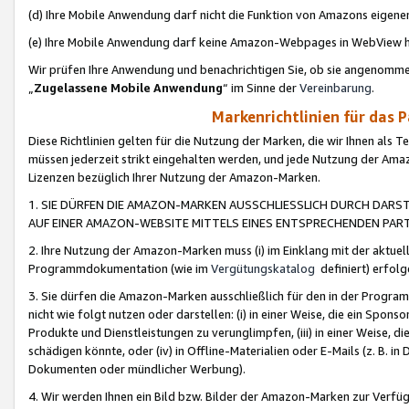
(d) Ihre Mobile Anwendung darf nicht die Funktion von Amazons eige
(e) Ihre Mobile Anwendung darf keine Amazon-Webpages in WebView 
Wir prüfen Ihre Anwendung und benachrichtigen Sie, ob sie angenomm
„
Zugelassene Mobile Anwendung
“ im Sinne der
Vereinbarung
.
Markenrichtlinien für das 
Diese Richtlinien gelten für die Nutzung der Marken, die wir Ihnen als 
müssen jederzeit strikt eingehalten werden, und jede Nutzung der Ama
Lizenzen bezüglich Ihrer Nutzung der Amazon-Marken.
1. SIE DÜRFEN DIE AMAZON-MARKEN AUSSCHLIESSLICH DURCH DARS
AUF EINER AMAZON-WEBSITE MITTELS EINES ENTSPRECHENDEN PART
2. Ihre Nutzung der Amazon-Marken muss (i) im Einklang mit der aktuells
Programmdokumentation (wie im
Vergütungskatalog
definiert) erfolg
3. Sie dürfen die Amazon-Marken ausschließlich für den in der Progr
nicht wie folgt nutzen oder darstellen: (i) in einer Weise, die ein Spo
Produkte und Dienstleistungen zu verunglimpfen, (iii) in einer Weise
schädigen könnte, oder (iv) in Offline-Materialien oder E-Mails (z. B.
Dokumenten oder mündlicher Werbung).
4. Wir werden Ihnen ein Bild bzw. Bilder der Amazon-Marken zur Verfüg