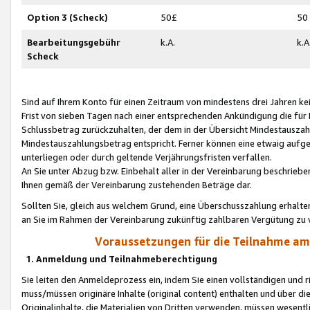
Option 3 (Scheck)
50£
50
Bearbeitungsgebühr
k.A.
k.A
Scheck
Sind auf Ihrem Konto für einen Zeitraum von mindestens drei Jahren kein
Frist von sieben Tagen nach einer entsprechenden Ankündigung die für
Schlussbetrag zurückzuhalten, der dem in der Übersicht Mindestausz
Mindestauszahlungsbetrag entspricht. Ferner können eine etwaig aufg
unterliegen oder durch geltende Verjährungsfristen verfallen.
An Sie unter Abzug bzw. Einbehalt aller in der Vereinbarung beschrieb
Ihnen gemäß der Vereinbarung zustehenden Beträge dar.
Sollten Sie, gleich aus welchem Grund, eine Überschusszahlung erhalte
an Sie im Rahmen der Vereinbarung zukünftig zahlbaren Vergütung zu 
Voraussetzungen für die Teilnahme a
1. Anmeldung und Teilnahmeberechtigung
Sie leiten den Anmeldeprozess ein, indem Sie einen vollständigen und 
muss/müssen originäre Inhalte (original content) enthalten und über d
Originalinhalte, die Materialien von Dritten verwenden, müssen wese