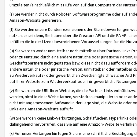
umzuleiten (einschließlich mit Hilfe von auf den Computern der Nutzer i
(s) Sie werden nicht durch Roboter, Softwareprogramme oder auf andere
Amazon-Website generieren.
(t) Sie werden unsere Kundenrezensionen oder Sternebewertungen wed
nutzen, es sei denn, Sie haben über die Creators API und die PA API e
erfüllen die in der Lizenz beschriebenen Voraussetzungen für die Nutzu
(u) Sie werden weder unmittelbar noch mittelbar über Partner-Links P
oder zu Nutzung durch eine andere natürliche oder juristische Person,
Geschäftspartnern nicht gestatten bzw. diese nicht dazu auffordern od
andere natürliche oder juristische Person, unmittelbar oder mittelbar
zu Wiederverkaufs- oder gewerblichen Zwecken (gleich welcher Art) 
auf Ihrer Website zum Wiederverkauf oder für gewerbliche Nutzungen 
(v) Sie werden die URL Ihrer Website, die die Partner-Links enthält b
werden, nicht in einer Weise tarnen, verstecken, manipulieren oder and
nicht mit angemessenem Aufwand in der Lage sind, die Website oder A
Links eine Amazon-Website aufruft.
(w) Sie werden keine Link-Verkürzungen, Schaltflächen, Hyperlinks ode
dahingehend hervorrufen, dass Sie auf eine Amazon-Website verlinken
(x) Auf unser Verlangen hin legen Sie uns eine schriftliche Bestätigung