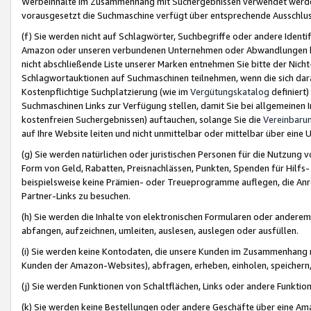
Werbeinhalte im Zusammenhang mit Suchergebnissen verwendet werden,
vorausgesetzt die Suchmaschine verfügt über entsprechende Ausschlu
(f) Sie werden nicht auf Schlagwörter, Suchbegriffe oder andere Ident
Amazon oder unseren verbundenen Unternehmen oder Abwandlungen bzw
nicht abschließende Liste unserer Marken entnehmen Sie bitte der Nich
Schlagwortauktionen auf Suchmaschinen teilnehmen, wenn die sich da
Kostenpflichtige Suchplatzierung (wie im
Vergütungskatalog
definiert
Suchmaschinen Links zur Verfügung stellen, damit Sie bei allgemeinen I
kostenfreien Suchergebnissen) auftauchen, solange Sie die
Vereinbaru
auf Ihre Website leiten und nicht unmittelbar oder mittelbar über eine
(g) Sie werden natürlichen oder juristischen Personen für die Nutzung 
Form von Geld, Rabatten, Preisnachlässen, Punkten, Spenden für Hilfs
beispielsweise keine Prämien- oder Treueprogramme auflegen, die Anrei
Partner-Links zu besuchen.
(h) Sie werden die Inhalte von elektronischen Formularen oder anderem M
abfangen, aufzeichnen, umleiten, auslesen, auslegen oder ausfüllen.
(i) Sie werden keine Kontodaten, die unsere Kunden im Zusammenhang 
Kunden der Amazon-Websites), abfragen, erheben, einholen, speichern,
(j) Sie werden Funktionen von Schaltflächen, Links oder andere Funkti
(k) Sie werden keine Bestellungen oder andere Geschäfte über eine Ama