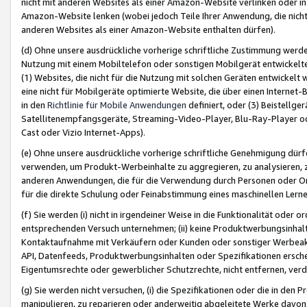
nicht mit anderen Websites als einer Amazon-Website verlinken oder i
Amazon-Website lenken (wobei jedoch Teile Ihrer Anwendung, die nich
anderen Websites als einer Amazon-Website enthalten dürfen).
(d) Ohne unsere ausdrückliche vorherige schriftliche Zustimmung werd
Nutzung mit einem Mobiltelefon oder sonstigen Mobilgerät entwickelt
(1) Websites, die nicht für die Nutzung mit solchen Geräten entwickelt
eine nicht für Mobilgeräte optimierte Website, die über einen Interne
in den
Richtlinie für Mobile Anwendungen
definiert, oder (3) Beistellge
Satellitenempfangsgeräte, Streaming-Video-Player, Blu-Ray-Player ode
Cast oder Vizio Internet-Apps).
(e) Ohne unsere ausdrückliche vorherige schriftliche Genehmigung dürfe
verwenden, um Produkt-Werbeinhalte zu aggregieren, zu analysieren, 
anderen Anwendungen, die für die Verwendung durch Personen oder Or
für die direkte Schulung oder Feinabstimmung eines maschinellen Lern
(f) Sie werden (i) nicht in irgendeiner Weise in die Funktionalität ode
entsprechenden Versuch unternehmen; (ii) keine Produktwerbungsinha
Kontaktaufnahme mit Verkäufern oder Kunden oder sonstiger Werbeaktiv
API, Datenfeeds, Produktwerbungsinhalten oder Spezifikationen erschei
Eigentumsrechte oder gewerblicher Schutzrechte, nicht entfernen, verd
(g) Sie werden nicht versuchen, (i) die Spezifikationen oder die in de
manipulieren, zu reparieren oder anderweitig abgeleitete Werke davon z