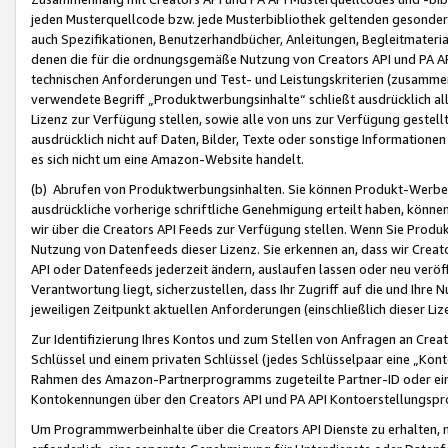
jeden Musterquellcode bzw. jede Musterbibliothek geltenden gesonder
auch Spezifikationen, Benutzerhandbücher, Anleitungen, Begleitmaterial
denen die für die ordnungsgemäße Nutzung von Creators API und PA A
technischen Anforderungen und Test- und Leistungskriterien (zusammen
verwendete Begriff „Produktwerbungsinhalte“ schließt ausdrücklich al
Lizenz zur Verfügung stellen, sowie alle von uns zur Verfügung gestel
ausdrücklich nicht auf Daten, Bilder, Texte oder sonstige Informatione
es sich nicht um eine Amazon-Website handelt.
(b) Abrufen von Produktwerbungsinhalten. Sie können Produkt-Werbein
ausdrückliche vorherige schriftliche Genehmigung erteilt haben, könn
wir über die Creators API Feeds zur Verfügung stellen. Wenn Sie Produk
Nutzung von Datenfeeds dieser Lizenz. Sie erkennen an, dass wir Creat
API oder Datenfeeds jederzeit ändern, auslaufen lassen oder neu veröffe
Verantwortung liegt, sicherzustellen, dass Ihr Zugriff auf die und Ihr
jeweiligen Zeitpunkt aktuellen Anforderungen (einschließlich dieser Liz
Zur Identifizierung Ihres Kontos und zum Stellen von Anfragen an Crea
Schlüssel und einem privaten Schlüssel (jedes Schlüsselpaar eine „Kon
Rahmen des Amazon-Partnerprogramms zugeteilte Partner-ID oder ein
Kontokennungen über den Creators API und PA API Kontoerstellungspro
Um Programmwerbeinhalte über die Creators API Dienste zu erhalten, m