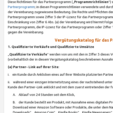
Diese Richtlinien für das Partnerprogramm („
Programmrichtlinien
“)
Partnerprogramm
; in diesen Programmrichtlinien verwendete und durch
der Vereinbarung zugewiesene Bedeutung. Die Rechte und Pflichten de
Partnerprogramm sowie Ziffer 3 der IP-Lizenz für das Partnerprogram
Einschränkung von Ziffer 6 Abs. (a) der Vereinbarung wird hiermit Fol
Partnerprogramm, die IP-Lizenz für das Partnerprogramm oder Ziffer 1
gegen die Vereinbarung.
Vergütungskatalog für das 
1. Qualifizierte Verkäufe und Qualifizierte Umsätze
„
Qualifizierte Verkäufe
“ werden von uns mit den in Ziffer 3 diese
(vorbehaltlich der in diesem Vergütungskatalog beschriebenen Ausnah
(a) Partner- Link auf Ihrer Site
:
i. ein Kunde durch Anklicken eines auf Ihrer Website platzierten Part
ii. während einer einzigen Internetsitzung eines der nachstehend unter (i)
Kunde den Partner-Link anklickt und mit dem zuerst eintretenden der f
A. Ablauf von 24 Stunden seit dem Klick,
B. der Kunde bestellt ein Produkt, mit Ausnahme eines digitalen P
Download einer Amazon Software oder Produkte, die unter dem N
Downloads“, „Amazon Coin“, „Kindle Books“, „Kindle Newspapers“, „