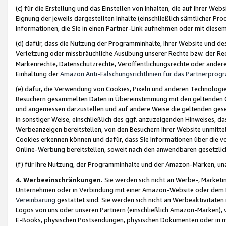
(c) für die Erstellung und das Einstellen von Inhalten, die auf Ihrer We
Eignung der jeweils dargestellten Inhalte (einschließlich sämtlicher 
Informationen, die Sie in einen Partner-Link aufnehmen oder mit diese
(d) dafür, dass die Nutzung der Programminhalte, Ihrer Website und des 
Verletzung oder missbräuchliche Ausübung unserer Rechte bzw. der Recht
Markenrechte, Datenschutzrechte, Veröffentlichungsrechte oder anderer
Einhaltung der
Amazon Anti-Fälschungsrichtlinien für das Partnerpro
(e) dafür, die Verwendung von Cookies, Pixeln und anderen Technologien
Besuchern gesammelten Daten in Übereinstimmung mit den geltenden Ge
und angemessen darzustellen und auf andere Weise die geltenden geset
in sonstiger Weise, einschließlich des ggf. anzuzeigenden Hinweises, d
Werbeanzeigen bereitstellen, von den Besuchern Ihrer Website unmitte
Cookies erkennen können und dafür, dass Sie Informationen über die v
Online-Werbung bereitstellen, soweit nach den anwendbaren gesetzlic
(f) für Ihre Nutzung, der Programminhalte und der Amazon-Marken, u
4. Werbeeinschränkungen.
Sie werden sich nicht an Werbe-, Market
Unternehmen oder in Verbindung mit einer Amazon-Website oder dem Pa
Vereinbarung
gestattet sind. Sie werden sich nicht an Werbeaktivitäten
Logos von uns oder unseren Partnern (einschließlich Amazon-Marken), 
E-Books, physischen Postsendungen, physischen Dokumenten oder in 