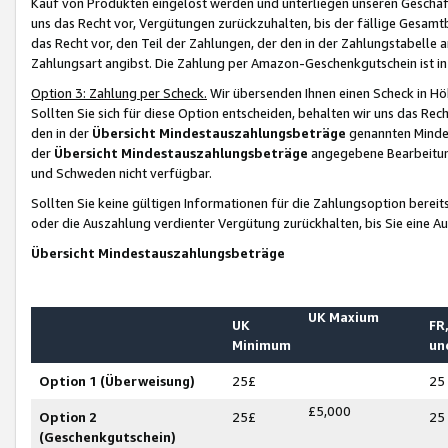
Kauf von Produkten eingelöst werden und unterliegen unseren Geschäf
uns das Recht vor, Vergütungen zurückzuhalten, bis der fällige Gesamt
das Recht vor, den Teil der Zahlungen, der den in der Zahlungstabelle 
Zahlungsart angibst. Die Zahlung per Amazon-Geschenkgutschein ist in
Option 3: Zahlung per Scheck.
Wir übersenden Ihnen einen Scheck in Höh
Sollten Sie sich für diese Option entscheiden, behalten wir uns das Rec
den in der
Übersicht Mindestauszahlungsbeträge
genannten Mindest
der
Übersicht Mindestauszahlungsbeträge
angegebene Bearbeitung
und Schweden nicht verfügbar.
Sollten Sie keine gültigen Informationen für die Zahlungsoption bereit
oder die Auszahlung verdienter Vergütung zurückhalten, bis Sie eine A
Übersicht Mindestauszahlungsbeträge
UK Maxium
UK
FR,
Minimum
un
Option 1 (Überweisung)
25£
25
£5,000
Option 2
25£
25
(Geschenkgutschein)