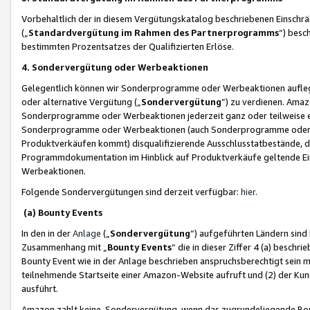
Vorbehaltlich der in diesem Vergütungskatalog beschriebenen Einschr
(„
Standardvergütung im Rahmen des Partnerprogramms
“) besc
bestimmten Prozentsatzes der Qualifizierten Erlöse.
4. Sondervergütung oder Werbeaktionen
Gelegentlich können wir Sonderprogramme oder Werbeaktionen auflegen,
oder alternative Vergütung („
Sondervergütung
”) zu verdienen. Amazo
Sonderprogramme oder Werbeaktionen jederzeit ganz oder teilweise einz
Sonderprogramme oder Werbeaktionen (auch Sonderprogramme oder We
Produktverkäufen kommt) disqualifizierende Ausschlusstatbestände, di
Programmdokumentation im Hinblick auf Produktverkäufe geltende E
Werbeaktionen.
Folgende Sondervergütungen sind derzeit verfügbar:
hier
.
(a) Bounty Events
In den in der
Anlage
(„
Sondervergütung
“) aufgeführten Ländern sind
Zusammenhang mit „
Bounty Events
“ die in dieser Ziffer 4 (a) besch
Bounty Event wie in der Anlage beschrieben anspruchsberechtigt sein mu
teilnehmende Startseite einer Amazon-Website aufruft und (2) der Kun
ausführt.
Amazon zahlt keine Sondervergütung, wenn das zugrundeliegende Boun