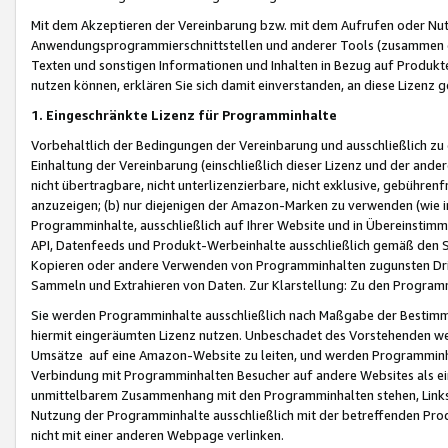
Mit dem Akzeptieren der Vereinbarung bzw. mit dem Aufrufen oder Nutz
Anwendungsprogrammierschnittstellen und anderer Tools (zusammen die
Texten und sonstigen Informationen und Inhalten in Bezug auf Produkte
nutzen können, erklären Sie sich damit einverstanden, an diese Lizenz 
1. Eingeschränkte Lizenz für Programminhalte
Vorbehaltlich der Bedingungen der Vereinbarung und ausschließlich z
Einhaltung der Vereinbarung (einschließlich dieser Lizenz und der ande
nicht übertragbare, nicht unterlizenzierbare, nicht exklusive, gebühren
anzuzeigen; (b) nur diejenigen der Amazon-Marken zu verwenden (wie in 
Programminhalte, ausschließlich auf Ihrer Website und in Übereinstimmu
API, Datenfeeds und Produkt-Werbeinhalte ausschließlich gemäß den Spe
Kopieren oder andere Verwenden von Programminhalten zugunsten Dri
Sammeln und Extrahieren von Daten. Zur Klarstellung: Zu den Program
Sie werden Programminhalte ausschließlich nach Maßgabe der Besti
hiermit eingeräumten Lizenz nutzen. Unbeschadet des Vorstehenden we
Umsätze auf eine Amazon-Website zu leiten, und werden Programminhal
Verbindung mit Programminhalten Besucher auf andere Websites als ein
unmittelbarem Zusammenhang mit den Programminhalten stehen, Links z
Nutzung der Programminhalte ausschließlich mit der betreffenden Pr
nicht mit einer anderen Webpage verlinken.