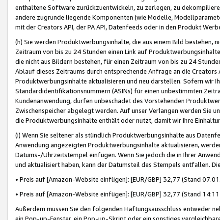
enthaltene Software zurückzuentwickeln, zu zerlegen, zu dekompilier
andere zugrunde liegende Komponenten (wie Modelle, Modellparameter
mit der Creators API, der PA API, Datenfeeds oder in den Produkt Werb
(h) Sie werden Produktwerbungsinhalte, die aus einem Bild bestehen, ni
Zeitraum von bis zu 24 Stunden einen Link auf Produktwerbungsinhalte
die nicht aus Bildern bestehen, für einen Zeitraum von bis zu 24 Stund
Ablauf dieses Zeitraums durch entsprechende Anfrage an die Creators 
Produktwerbungsinhalte aktualisieren und neu darstellen. Sofern wir Ih
Standardidentifikationsnummern (ASINs) für einen unbestimmten Zeitra
Kundenanwendung, dürfen unbeschadet des Vorstehenden Produktwerbu
Zwischenspeicher abgelegt werden. Auf unser Verlangen werden Sie un
die Produktwerbungsinhalte enthält oder nutzt, damit wir Ihre Einhalt
(i) Wenn Sie seltener als stündlich Produktwerbungsinhalte aus Datenfe
Anwendung angezeigten Produktwerbungsinhalte aktualisieren, werden 
Datums-/Uhrzeitstempel einfügen. Wenn Sie jedoch die in Ihrer Anwe
und aktualisiert haben, kann der Datumsteil des Stempels entfallen. Dies
• Preis auf [Amazon-Website einfügen]: [EUR/GBP] 32,77 (Stand 07.01.
• Preis auf [Amazon-Website einfügen]: [EUR/GBP] 32,77 (Stand 14:11 
Außerdem müssen Sie den folgenden Haftungsausschluss entweder neb
ein Pop-up-Fenster, ein Pop-up-Skript oder ein sonstiges vergleichba