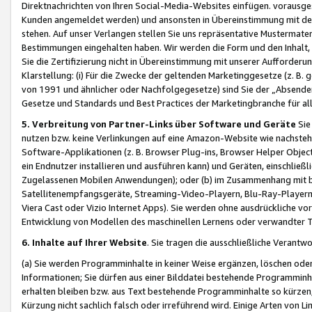
Direktnachrichten von Ihren Social-Media-Websites einfügen. vorausg
Kunden angemeldet werden) und ansonsten in Übereinstimmung mit der
stehen. Auf unser Verlangen stellen Sie uns repräsentative Mustermater
Bestimmungen eingehalten haben. Wir werden die Form und den Inhalt, di
Sie die Zertifizierung nicht in Übereinstimmung mit unserer Aufforderu
Klarstellung: (i) Für die Zwecke der geltenden Marketinggesetze (z. 
von 1991 und ähnlicher oder Nachfolgegesetze) sind Sie der „Absender“ j
Gesetze und Standards und Best Practices der Marketingbranche für 
5. Verbreitung von Partner-Links über Software und Geräte
Sie
nutzen bzw. keine Verlinkungen auf eine Amazon-Website wie nachsteh
Software-Applikationen (z. B. Browser Plug-ins, Browser Helper Objec
ein Endnutzer installieren und ausführen kann) und Geräten, einschlie
Zugelassenen Mobilen Anwendungen); oder (b) im Zusammenhang mit bzw.
Satellitenempfangsgeräte, Streaming-Video-Playern, Blu-Ray-Playern 
Viera Cast oder Vizio Internet Apps). Sie werden ohne ausdrückliche v
Entwicklung von Modellen des maschinellen Lernens oder verwandter 
6. Inhalte auf Ihrer Website
. Sie tragen die ausschließliche Verantwo
(a) Sie werden Programminhalte in keiner Weise ergänzen, löschen oder
Informationen; Sie dürfen aus einer Bilddatei bestehende Programminhal
erhalten bleiben bzw. aus Text bestehende Programminhalte so kürzen, 
Kürzung nicht sachlich falsch oder irreführend wird. Einige Arten von L