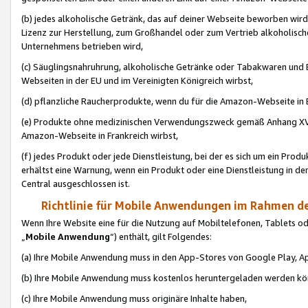
(b) jedes alkoholische Getränk, das auf deiner Webseite beworben wird
Lizenz zur Herstellung, zum Großhandel oder zum Vertrieb alkoholisch
Unternehmens betrieben wird,
(c) Säuglingsnahruhrung, alkoholische Getränke oder Tabakwaren und E
Webseiten in der EU und im Vereinigten Königreich wirbst,
(d) pflanzliche Raucherprodukte, wenn du für die Amazon-Webseite in B
(e) Produkte ohne medizinischen Verwendungszweck gemäß Anhang XVI 
Amazon-Webseite in Frankreich wirbst,
(f) jedes Produkt oder jede Dienstleistung, bei der es sich um ein Prod
erhältst eine Warnung, wenn ein Produkt oder eine Dienstleistung in de
Central ausgeschlossen ist.
Richtlinie für Mobile Anwendungen im Rahmen de
Wenn Ihre Website eine für die Nutzung auf Mobiltelefonen, Tablets 
„
Mobile Anwendung
“) enthält, gilt Folgendes:
(a) Ihre Mobile Anwendung muss in den App-Stores von Google Play, A
(b) Ihre Mobile Anwendung muss kostenlos heruntergeladen werden könn
(c) Ihre Mobile Anwendung muss originäre Inhalte haben,