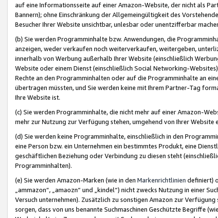
auf eine Informationsseite auf einer Amazon-Website, der nicht als Part
Bannern); ohne Einschränkung der Allgemeingültigkeit des Vorstehende
Besucher Ihrer Website unsichtbar, unlesbar oder unentzifferbar mache
(b) Sie werden Programminhalte bzw. Anwendungen, die Programminhalt
anzeigen, weder verkaufen noch weiterverkaufen, weitergeben, unterli
innerhalb von Werbung außerhalb Ihrer Website (einschließlich Werbun
Website oder einem Dienst (einschließlich Social Networking-Website
Rechte an den Programminhalten oder auf die Programminhalte an eine a
übertragen müssten, und Sie werden keine mit Ihrem Partner-Tag formati
Ihre Website ist.
(c) Sie werden Programminhalte, die nicht mehr auf einer Amazon-Websit
mehr zur Nutzung zur Verfügung stehen, umgehend von Ihrer Website e
(d) Sie werden keine Programminhalte, einschließlich in den Programmin
eine Person bzw. ein Unternehmen ein bestimmtes Produkt, eine Dienstle
geschäftlichen Beziehung oder Verbindung zu diesen steht (einschließli
Programminhalten).
(e) Sie werden Amazon-Marken (wie in den
Markenrichtlinien
definiert) 
„ammazon“, „amaozn“ und „kindel“) nicht zwecks Nutzung in einer Suc
Versuch unternehmen). Zusätzlich zu sonstigen Amazon zur Verfügung 
sorgen, dass von uns benannte Suchmaschinen Geschützte Begriffe (wie 