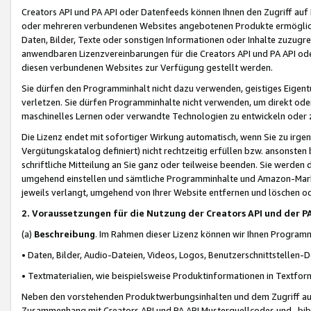
Creators API und PA API oder Datenfeeds können Ihnen den Zugriff auf D
oder mehreren verbundenen Websites angebotenen Produkte ermögliche
Daten, Bilder, Texte oder sonstigen Informationen oder Inhalte zuzugre
anwendbaren Lizenzvereinbarungen für die Creators API und PA API od
diesen verbundenen Websites zur Verfügung gestellt werden.
Sie dürfen den Programminhalt nicht dazu verwenden, geistiges Eigent
verletzen. Sie dürfen Programminhalte nicht verwenden, um direkt ode
maschinelles Lernen oder verwandte Technologien zu entwickeln oder zu
Die Lizenz endet mit sofortiger Wirkung automatisch, wenn Sie zu irg
Vergütungskatalog definiert) nicht rechtzeitig erfüllen bzw. ansonsten
schriftliche Mitteilung an Sie ganz oder teilweise beenden. Sie werden
umgehend einstellen und sämtliche Programminhalte und Amazon-Marke
jeweils verlangt, umgehend von Ihrer Website entfernen und löschen od
2. Voraussetzungen für die Nutzung der Creators API und der P
(a)
Beschreibung
. Im Rahmen dieser Lizenz können wir Ihnen Programmi
• Daten, Bilder, Audio-Dateien, Videos, Logos, Benutzerschnittstellen-
• Textmaterialien, wie beispielsweise Produktinformationen in Textfor
Neben den vorstehenden Produktwerbungsinhalten und dem Zugriff auf 
Zusammenhang mit Creators API und PA API Musterquellcodes und -bibli