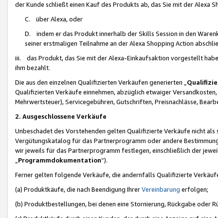
der Kunde schließt einen Kauf des Produkts ab, das Sie mit der Alexa 
C. über Alexa, oder
D. indem er das Produkt innerhalb der Skills Session in den Waren
seiner erstmaligen Teilnahme an der Alexa Shopping Action abschlie
iii. das Produkt, das Sie mit der Alexa-Einkaufsaktion vorgestellt ha
ihm bezahlt.
Die aus den einzelnen Qualifizierten Verkäufen generierten „
Qualifizi
Qualifizierten Verkäufe einnehmen, abzüglich etwaiger Versandkosten
Mehrwertsteuer), Servicegebühren, Gutschriften, Preisnachlässe, Bear
2. Ausgeschlossene Verkäufe
Unbeschadet des Vorstehenden gelten Qualifizierte Verkäufe nicht als
Vergütungskatalog für das Partnerprogramm oder andere Bestimmungen,
wir jeweils für das Partnerprogramm festlegen, einschließlich der jewe
„
Programmdokumentation
“).
Ferner gelten folgende Verkäufe, die andernfalls Qualifizierte Verkä
(a) Produktkäufe, die nach Beendigung Ihrer
Vereinbarung
erfolgen;
(b) Produktbestellungen, bei denen eine Stornierung, Rückgabe oder R