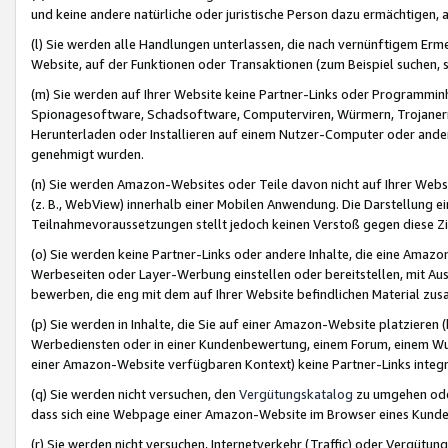
und keine andere natürliche oder juristische Person dazu ermächtigen, a
(l) Sie werden alle Handlungen unterlassen, die nach vernünftigem Erme
Website, auf der Funktionen oder Transaktionen (zum Beispiel suchen, s
(m) Sie werden auf Ihrer Website keine Partner-Links oder Programmin
Spionagesoftware, Schadsoftware, Computerviren, Würmern, Trojaner
Herunterladen oder Installieren auf einem Nutzer-Computer oder ande
genehmigt wurden.
(n) Sie werden Amazon-Websites oder Teile davon nicht auf Ihrer Websi
(z. B., WebView) innerhalb einer Mobilen Anwendung. Die Darstellung ein
Teilnahmevoraussetzungen stellt jedoch keinen Verstoß gegen diese Zif
(o) Sie werden keine Partner-Links oder andere Inhalte, die eine Am
Werbeseiten oder Layer-Werbung einstellen oder bereitstellen, mit Au
bewerben, die eng mit dem auf Ihrer Website befindlichen Material z
(p) Sie werden in Inhalte, die Sie auf einer Amazon-Website platzier
Werbediensten oder in einer Kundenbewertung, einem Forum, einem Wun
einer Amazon-Website verfügbaren Kontext) keine Partner-Links integr
(q) Sie werden nicht versuchen, den
Vergütungskatalog
zu umgehen oder
dass sich eine Webpage einer Amazon-Website im Browser eines Kunden 
(r) Sie werden nicht versuchen, Internetverkehr (Traffic) oder Vergü