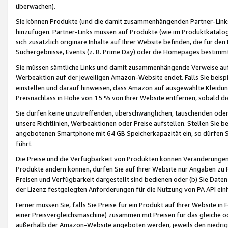
überwachen).
Sie können Produkte (und die damit zusammenhängenden Partner-Links)
hinzufügen. Partner-Links müssen auf Produkte (wie im Produktkatalog de
sich zusätzlich originäre Inhalte auf Ihrer Website befinden, die für 
Suchergebnisse, Events (z. B. Prime Day) oder die Homepages bestimmte
Sie müssen sämtliche Links und damit zusammenhängende Verweise auf z
Werbeaktion auf der jeweiligen Amazon-Website endet. Falls Sie beisp
einstellen und darauf hinweisen, dass Amazon auf ausgewählte Kleidun
Preisnachlass in Höhe von 15 % von Ihrer Website entfernen, sobald di
Sie dürfen keine unzutreffenden, überschwänglichen, täuschenden od
unsere Richtlinien, Werbeaktionen oder Preise aufstellen. Stellen Sie 
angebotenen Smartphone mit 64 GB Speicherkapazität ein, so dürfen S
führt.
Die Preise und die Verfügbarkeit von Produkten können Veränderungen 
Produkte ändern können, dürfen Sie auf Ihrer Website nur Angaben zu P
Preisen und Verfügbarkeit dargestellt sind bedienen oder (b) Sie Daten
der Lizenz festgelegten Anforderungen für die Nutzung von PA API einh
Ferner müssen Sie, falls Sie Preise für ein Produkt auf Ihrer Website in 
einer Preisvergleichsmaschine) zusammen mit Preisen für das gleiche o
außerhalb der Amazon-Website angeboten werden, jeweils den niedrigst