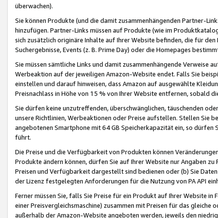
überwachen).
Sie können Produkte (und die damit zusammenhängenden Partner-Links)
hinzufügen. Partner-Links müssen auf Produkte (wie im Produktkatalog de
sich zusätzlich originäre Inhalte auf Ihrer Website befinden, die für 
Suchergebnisse, Events (z. B. Prime Day) oder die Homepages bestimmte
Sie müssen sämtliche Links und damit zusammenhängende Verweise auf z
Werbeaktion auf der jeweiligen Amazon-Website endet. Falls Sie beisp
einstellen und darauf hinweisen, dass Amazon auf ausgewählte Kleidun
Preisnachlass in Höhe von 15 % von Ihrer Website entfernen, sobald di
Sie dürfen keine unzutreffenden, überschwänglichen, täuschenden od
unsere Richtlinien, Werbeaktionen oder Preise aufstellen. Stellen Sie 
angebotenen Smartphone mit 64 GB Speicherkapazität ein, so dürfen S
führt.
Die Preise und die Verfügbarkeit von Produkten können Veränderungen 
Produkte ändern können, dürfen Sie auf Ihrer Website nur Angaben zu P
Preisen und Verfügbarkeit dargestellt sind bedienen oder (b) Sie Daten
der Lizenz festgelegten Anforderungen für die Nutzung von PA API einh
Ferner müssen Sie, falls Sie Preise für ein Produkt auf Ihrer Website in 
einer Preisvergleichsmaschine) zusammen mit Preisen für das gleiche o
außerhalb der Amazon-Website angeboten werden, jeweils den niedrigst