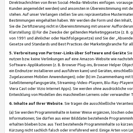
Direktnachrichten von Ihren Social-Media-Websites einfügen. vorausg
Kunden angemeldet werden) und ansonsten in Übereinstimmung mit der
stehen. Auf unser Verlangen stellen Sie uns repräsentative Mustermater
Bestimmungen eingehalten haben. Wir werden die Form und den Inhalt, di
Sie die Zertifizierung nicht in Übereinstimmung mit unserer Aufforderu
Klarstellung: (i) Für die Zwecke der geltenden Marketinggesetze (z. 
von 1991 und ähnlicher oder Nachfolgegesetze) sind Sie der „Absender“ j
Gesetze und Standards und Best Practices der Marketingbranche für 
5. Verbreitung von Partner-Links über Software und Geräte
Sie
nutzen bzw. keine Verlinkungen auf eine Amazon-Website wie nachsteh
Software-Applikationen (z. B. Browser Plug-ins, Browser Helper Objec
ein Endnutzer installieren und ausführen kann) und Geräten, einschlie
Zugelassenen Mobilen Anwendungen); oder (b) im Zusammenhang mit bzw.
Satellitenempfangsgeräte, Streaming-Video-Playern, Blu-Ray-Playern 
Viera Cast oder Vizio Internet Apps). Sie werden ohne ausdrückliche v
Entwicklung von Modellen des maschinellen Lernens oder verwandter 
6. Inhalte auf Ihrer Website
. Sie tragen die ausschließliche Verantwo
(a) Sie werden Programminhalte in keiner Weise ergänzen, löschen oder
Informationen; Sie dürfen aus einer Bilddatei bestehende Programminhal
erhalten bleiben bzw. aus Text bestehende Programminhalte so kürzen, 
Kürzung nicht sachlich falsch oder irreführend wird. Einige Arten von L