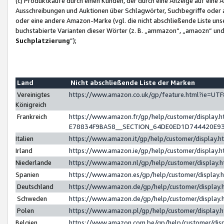
(c) Produktkäufe durch einen Kunden, der durch eine Anzeige auf eine 
Ausschreibungen und Auktionen über Schlagwörter, Suchbegriffe oder 
oder eine andere Amazon-Marke (vgl. die nicht abschließende Liste un
buchstabierte Varianten dieser Wörter (z. B. „ammazon“, „amaozn“ und „
Suchplatzierung
”);
Land
Nicht abschließende Liste der Marken
Vereinigtes
https://www.amazon.co.uk/gp/feature.html?ie=U
Königreich
Frankreich
https://www.amazon.fr/gp/help/customer/displa
E78834F9BA58__SECTION_64DE0ED1D744420E9
Italien
https://www.amazon.it/gp/help/customer/display
Irland
https://www.amazon.ie/gp/help/customer/displa
Niederlande
https://www.amazon.nl/gp/help/customer/display
Spanien
https://www.amazon.es/gp/help/customer/display
Deutschland
https://www.amazon.de/gp/help/customer/displa
Schweden
https://www.amazon.de/gp/help/customer/displa
Polen
https://www.amazon.pl/gp/help/customer/display
Belgien
https://www.amazon.com.be/gp/help/customer/d