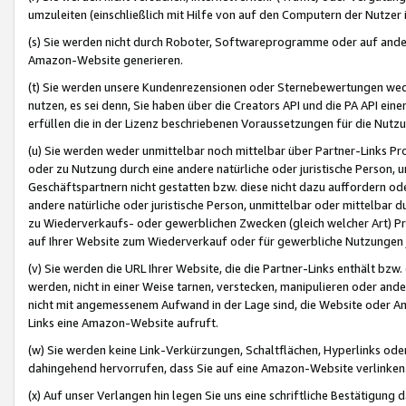
umzuleiten (einschließlich mit Hilfe von auf den Computern der Nutzer i
(s) Sie werden nicht durch Roboter, Softwareprogramme oder auf andere
Amazon-Website generieren.
(t) Sie werden unsere Kundenrezensionen oder Sternebewertungen wed
nutzen, es sei denn, Sie haben über die Creators API und die PA API e
erfüllen die in der Lizenz beschriebenen Voraussetzungen für die Nutzu
(u) Sie werden weder unmittelbar noch mittelbar über Partner-Links P
oder zu Nutzung durch eine andere natürliche oder juristische Person,
Geschäftspartnern nicht gestatten bzw. diese nicht dazu auffordern od
andere natürliche oder juristische Person, unmittelbar oder mittelbar
zu Wiederverkaufs- oder gewerblichen Zwecken (gleich welcher Art) 
auf Ihrer Website zum Wiederverkauf oder für gewerbliche Nutzungen 
(v) Sie werden die URL Ihrer Website, die die Partner-Links enthält b
werden, nicht in einer Weise tarnen, verstecken, manipulieren oder and
nicht mit angemessenem Aufwand in der Lage sind, die Website oder A
Links eine Amazon-Website aufruft.
(w) Sie werden keine Link-Verkürzungen, Schaltflächen, Hyperlinks ode
dahingehend hervorrufen, dass Sie auf eine Amazon-Website verlinken
(x) Auf unser Verlangen hin legen Sie uns eine schriftliche Bestätigung