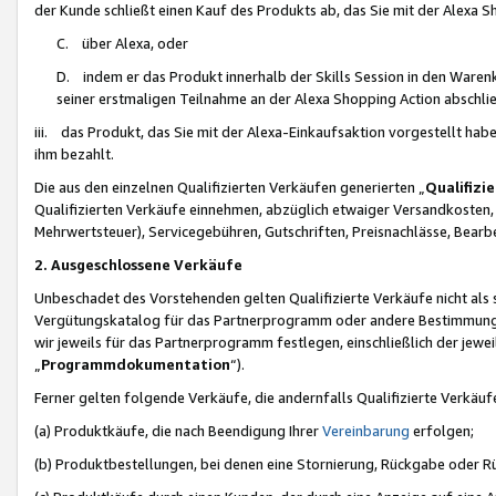
der Kunde schließt einen Kauf des Produkts ab, das Sie mit der Alexa 
C. über Alexa, oder
D. indem er das Produkt innerhalb der Skills Session in den Waren
seiner erstmaligen Teilnahme an der Alexa Shopping Action abschlie
iii. das Produkt, das Sie mit der Alexa-Einkaufsaktion vorgestellt ha
ihm bezahlt.
Die aus den einzelnen Qualifizierten Verkäufen generierten „
Qualifizi
Qualifizierten Verkäufe einnehmen, abzüglich etwaiger Versandkosten
Mehrwertsteuer), Servicegebühren, Gutschriften, Preisnachlässe, Bear
2. Ausgeschlossene Verkäufe
Unbeschadet des Vorstehenden gelten Qualifizierte Verkäufe nicht als
Vergütungskatalog für das Partnerprogramm oder andere Bestimmungen,
wir jeweils für das Partnerprogramm festlegen, einschließlich der jewe
„
Programmdokumentation
“).
Ferner gelten folgende Verkäufe, die andernfalls Qualifizierte Verkä
(a) Produktkäufe, die nach Beendigung Ihrer
Vereinbarung
erfolgen;
(b) Produktbestellungen, bei denen eine Stornierung, Rückgabe oder R