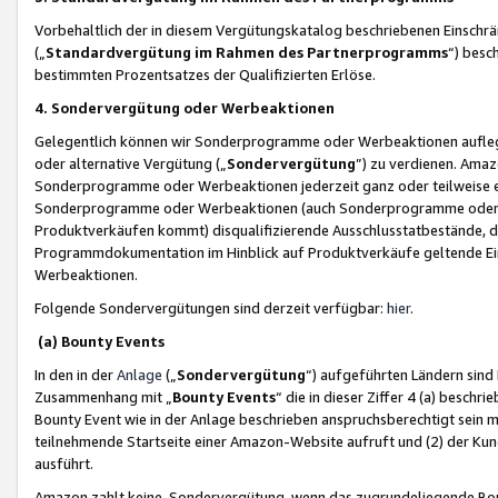
Vorbehaltlich der in diesem Vergütungskatalog beschriebenen Einschr
(„
Standardvergütung im Rahmen des Partnerprogramms
“) besc
bestimmten Prozentsatzes der Qualifizierten Erlöse.
4. Sondervergütung oder Werbeaktionen
Gelegentlich können wir Sonderprogramme oder Werbeaktionen auflegen,
oder alternative Vergütung („
Sondervergütung
”) zu verdienen. Amazo
Sonderprogramme oder Werbeaktionen jederzeit ganz oder teilweise einz
Sonderprogramme oder Werbeaktionen (auch Sonderprogramme oder We
Produktverkäufen kommt) disqualifizierende Ausschlusstatbestände, di
Programmdokumentation im Hinblick auf Produktverkäufe geltende E
Werbeaktionen.
Folgende Sondervergütungen sind derzeit verfügbar:
hier
.
(a) Bounty Events
In den in der
Anlage
(„
Sondervergütung
“) aufgeführten Ländern sind
Zusammenhang mit „
Bounty Events
“ die in dieser Ziffer 4 (a) besch
Bounty Event wie in der Anlage beschrieben anspruchsberechtigt sein mu
teilnehmende Startseite einer Amazon-Website aufruft und (2) der Kun
ausführt.
Amazon zahlt keine Sondervergütung, wenn das zugrundeliegende Boun