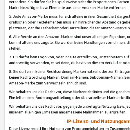
verändern. So dürfen Sie beispielsweise nicht die Proportionen, Farb
Marke hinzufügen bzw. Elemente aus einer Amazon-Marke entfernen.
5. Jede Amazon-Marke muss für sich alleine in ihrer Gesamtheit darge
grafischen oder Textelementen muss ein hinreichender Abstand gegebe
platzieren, der die Lesbarkeit oder Darstellung dieser Amazon-Marke b
6. Alle Rechte an den Amazon-Marken sind unser alleiniges Eigentum, 
kommt alleine uns zugute. Sie werden keine Handlungen vornehmen, 
stehen.
7. Du darfst kein Logo von, oder Inhalte erstellt von,
Drittanbietern au
anderweitig verwenden, es sei denn, du hast von diesem Verkäufer oder
8. Sie dürfen in keiner Rechtsordnung Marken nutzen oder zur Eintragu
keiner Rechtsordnung Marken, Domain-Namen, Subdomain-Namen, Benu
Amazon-Marke zum Verwechseln ähnlich sind.
Wir behalten uns das Recht vor, diese Markenrichtlinien und die gene
Einstellen einer Änderungsmitteilung oder überarbeiteter Markenricht
Wir behalten uns das Recht vor, gegen jede unbefugte Nutzung bzw. jede 
unserem alleinigen Ermessen angemessene Maßnahmen zu ergreifen.
IP-Lizenz- und Nutzungsan
Diese Lizenz regelt Ihre Nutzung von Programminhalten im Zusammen