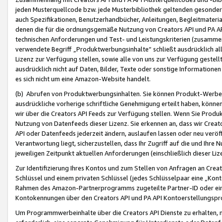
jeden Musterquellcode bzw. jede Musterbibliothek geltenden gesonder
auch Spezifikationen, Benutzerhandbücher, Anleitungen, Begleitmaterial
denen die für die ordnungsgemäße Nutzung von Creators API und PA A
technischen Anforderungen und Test- und Leistungskriterien (zusammen
verwendete Begriff „Produktwerbungsinhalte“ schließt ausdrücklich al
Lizenz zur Verfügung stellen, sowie alle von uns zur Verfügung gestel
ausdrücklich nicht auf Daten, Bilder, Texte oder sonstige Informatione
es sich nicht um eine Amazon-Website handelt.
(b) Abrufen von Produktwerbungsinhalten. Sie können Produkt-Werbein
ausdrückliche vorherige schriftliche Genehmigung erteilt haben, könn
wir über die Creators API Feeds zur Verfügung stellen. Wenn Sie Produk
Nutzung von Datenfeeds dieser Lizenz. Sie erkennen an, dass wir Creat
API oder Datenfeeds jederzeit ändern, auslaufen lassen oder neu veröffe
Verantwortung liegt, sicherzustellen, dass Ihr Zugriff auf die und Ihr
jeweiligen Zeitpunkt aktuellen Anforderungen (einschließlich dieser Liz
Zur Identifizierung Ihres Kontos und zum Stellen von Anfragen an Crea
Schlüssel und einem privaten Schlüssel (jedes Schlüsselpaar eine „Kon
Rahmen des Amazon-Partnerprogramms zugeteilte Partner-ID oder ein
Kontokennungen über den Creators API und PA API Kontoerstellungspro
Um Programmwerbeinhalte über die Creators API Dienste zu erhalten, m