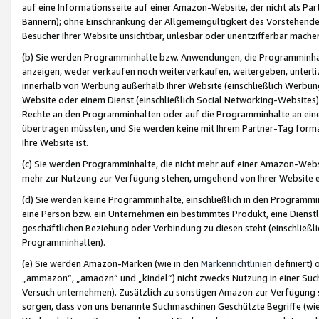
auf eine Informationsseite auf einer Amazon-Website, der nicht als Part
Bannern); ohne Einschränkung der Allgemeingültigkeit des Vorstehende
Besucher Ihrer Website unsichtbar, unlesbar oder unentzifferbar mache
(b) Sie werden Programminhalte bzw. Anwendungen, die Programminhalt
anzeigen, weder verkaufen noch weiterverkaufen, weitergeben, unterli
innerhalb von Werbung außerhalb Ihrer Website (einschließlich Werbun
Website oder einem Dienst (einschließlich Social Networking-Website
Rechte an den Programminhalten oder auf die Programminhalte an eine a
übertragen müssten, und Sie werden keine mit Ihrem Partner-Tag formati
Ihre Website ist.
(c) Sie werden Programminhalte, die nicht mehr auf einer Amazon-Websit
mehr zur Nutzung zur Verfügung stehen, umgehend von Ihrer Website e
(d) Sie werden keine Programminhalte, einschließlich in den Programmin
eine Person bzw. ein Unternehmen ein bestimmtes Produkt, eine Dienstle
geschäftlichen Beziehung oder Verbindung zu diesen steht (einschließli
Programminhalten).
(e) Sie werden Amazon-Marken (wie in den
Markenrichtlinien
definiert) 
„ammazon“, „amaozn“ und „kindel“) nicht zwecks Nutzung in einer Suc
Versuch unternehmen). Zusätzlich zu sonstigen Amazon zur Verfügung 
sorgen, dass von uns benannte Suchmaschinen Geschützte Begriffe (wie 