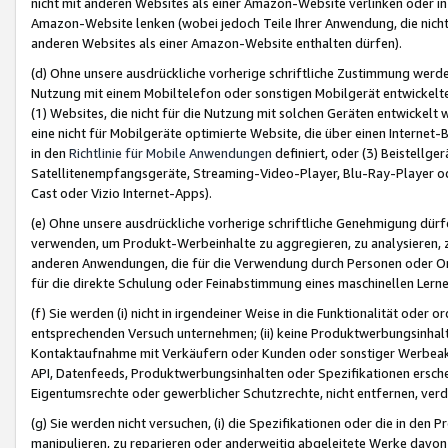
nicht mit anderen Websites als einer Amazon-Website verlinken oder i
Amazon-Website lenken (wobei jedoch Teile Ihrer Anwendung, die nich
anderen Websites als einer Amazon-Website enthalten dürfen).
(d) Ohne unsere ausdrückliche vorherige schriftliche Zustimmung werd
Nutzung mit einem Mobiltelefon oder sonstigen Mobilgerät entwickelt
(1) Websites, die nicht für die Nutzung mit solchen Geräten entwickelt
eine nicht für Mobilgeräte optimierte Website, die über einen Interne
in den
Richtlinie für Mobile Anwendungen
definiert, oder (3) Beistellge
Satellitenempfangsgeräte, Streaming-Video-Player, Blu-Ray-Player ode
Cast oder Vizio Internet-Apps).
(e) Ohne unsere ausdrückliche vorherige schriftliche Genehmigung dürfe
verwenden, um Produkt-Werbeinhalte zu aggregieren, zu analysieren, 
anderen Anwendungen, die für die Verwendung durch Personen oder Or
für die direkte Schulung oder Feinabstimmung eines maschinellen Lern
(f) Sie werden (i) nicht in irgendeiner Weise in die Funktionalität ode
entsprechenden Versuch unternehmen; (ii) keine Produktwerbungsinha
Kontaktaufnahme mit Verkäufern oder Kunden oder sonstiger Werbeaktiv
API, Datenfeeds, Produktwerbungsinhalten oder Spezifikationen erschei
Eigentumsrechte oder gewerblicher Schutzrechte, nicht entfernen, verd
(g) Sie werden nicht versuchen, (i) die Spezifikationen oder die in de
manipulieren, zu reparieren oder anderweitig abgeleitete Werke davon z