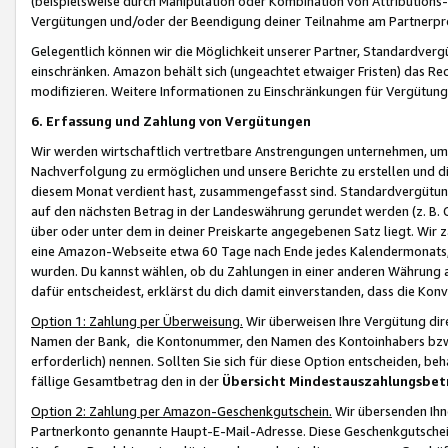
(beispielsweise durch Manipulation oder Kombination von Attributions-
Vergütungen und/oder der Beendigung deiner Teilnahme am Partnerp
Gelegentlich können wir die Möglichkeit unserer Partner, Standardv
einschränken. Amazon behält sich (ungeachtet etwaiger Fristen) das Re
modifizieren. Weitere Informationen zu Einschränkungen für Vergütung
6. Erfassung und Zahlung von Vergütungen
Wir werden wirtschaftlich vertretbare Anstrengungen unternehmen, um 
Nachverfolgung zu ermöglichen und unsere Berichte zu erstellen und di
diesem Monat verdient hast, zusammengefasst sind. Standardvergütung
auf den nächsten Betrag in der Landeswährung gerundet werden (z. B. C
über oder unter dem in deiner Preiskarte angegebenen Satz liegt. Wir
eine Amazon-Webseite etwa 60 Tage nach Ende jedes Kalendermonats, i
wurden. Du kannst wählen, ob du Zahlungen in einer anderen Währung
dafür entscheidest, erklärst du dich damit einverstanden, dass die K
Option 1: Zahlung per Überweisung.
Wir überweisen Ihre Vergütung dir
Namen der Bank, die Kontonummer, den Namen des Kontoinhabers bzw. a
erforderlich) nennen. Sollten Sie sich für diese Option entscheiden, be
fällige Gesamtbetrag den in der
Übersicht Mindestauszahlungsbet
Option 2: Zahlung per Amazon-Geschenkgutschein.
Wir übersenden Ihne
Partnerkonto genannte Haupt-E-Mail-Adresse. Diese Geschenkgutschei