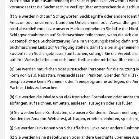
Werbeinhalte im Zusammenhang mit Suchergebnissen verwendet werden,
vorausgesetzt die Suchmaschine verfügt über entsprechende Ausschlu
(f) Sie werden nicht auf Schlagwörter, Suchbegriffe oder andere Ident
Amazon oder unseren verbundenen Unternehmen oder Abwandlungen bzw
nicht abschließende Liste unserer Marken entnehmen Sie bitte der Nich
Schlagwortauktionen auf Suchmaschinen teilnehmen, wenn die sich da
Kostenpflichtige Suchplatzierung (wie im
Vergütungskatalog
definiert
Suchmaschinen Links zur Verfügung stellen, damit Sie bei allgemeinen I
kostenfreien Suchergebnissen) auftauchen, solange Sie die
Vereinbaru
auf Ihre Website leiten und nicht unmittelbar oder mittelbar über eine
(g) Sie werden natürlichen oder juristischen Personen für die Nutzung 
Form von Geld, Rabatten, Preisnachlässen, Punkten, Spenden für Hilfs
beispielsweise keine Prämien- oder Treueprogramme auflegen, die Anrei
Partner-Links zu besuchen.
(h) Sie werden die Inhalte von elektronischen Formularen oder anderem M
abfangen, aufzeichnen, umleiten, auslesen, auslegen oder ausfüllen.
(i) Sie werden keine Kontodaten, die unsere Kunden im Zusammenhang 
Kunden der Amazon-Websites), abfragen, erheben, einholen, speichern,
(j) Sie werden Funktionen von Schaltflächen, Links oder andere Funkti
(k) Sie werden keine Bestellungen oder andere Geschäfte über eine Ama