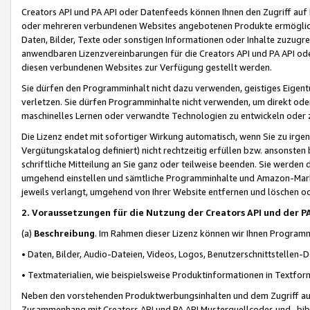
Creators API und PA API oder Datenfeeds können Ihnen den Zugriff auf D
oder mehreren verbundenen Websites angebotenen Produkte ermögliche
Daten, Bilder, Texte oder sonstigen Informationen oder Inhalte zuzugre
anwendbaren Lizenzvereinbarungen für die Creators API und PA API od
diesen verbundenen Websites zur Verfügung gestellt werden.
Sie dürfen den Programminhalt nicht dazu verwenden, geistiges Eigent
verletzen. Sie dürfen Programminhalte nicht verwenden, um direkt ode
maschinelles Lernen oder verwandte Technologien zu entwickeln oder zu
Die Lizenz endet mit sofortiger Wirkung automatisch, wenn Sie zu irg
Vergütungskatalog definiert) nicht rechtzeitig erfüllen bzw. ansonsten
schriftliche Mitteilung an Sie ganz oder teilweise beenden. Sie werden
umgehend einstellen und sämtliche Programminhalte und Amazon-Marke
jeweils verlangt, umgehend von Ihrer Website entfernen und löschen od
2. Voraussetzungen für die Nutzung der Creators API und der P
(a)
Beschreibung
. Im Rahmen dieser Lizenz können wir Ihnen Programmi
• Daten, Bilder, Audio-Dateien, Videos, Logos, Benutzerschnittstellen-
• Textmaterialien, wie beispielsweise Produktinformationen in Textfor
Neben den vorstehenden Produktwerbungsinhalten und dem Zugriff auf 
Zusammenhang mit Creators API und PA API Musterquellcodes und -bibli