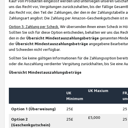
Kauf von Produkten eingelöst werden und unterliegen unseren Geschäf
uns das Recht vor, Vergütungen zurückzuhalten, bis der fällige Gesamt
das Recht vor, den Teil der Zahlungen, der den in der Zahlungstabelle 
Zahlungsart angibst. Die Zahlung per Amazon-Geschenkgutschein ist in
Option 3: Zahlung per Scheck.
Wir übersenden Ihnen einen Scheck in Höh
Sollten Sie sich für diese Option entscheiden, behalten wir uns das Rec
den in der
Übersicht Mindestauszahlungsbeträge
genannten Mindest
der
Übersicht Mindestauszahlungsbeträge
angegebene Bearbeitung
und Schweden nicht verfügbar.
Sollten Sie keine gültigen Informationen für die Zahlungsoption bereit
oder die Auszahlung verdienter Vergütung zurückhalten, bis Sie eine A
Übersicht Mindestauszahlungsbeträge
UK Maxium
UK
FR,
Minimum
un
Option 1 (Überweisung)
25£
25
£5,000
Option 2
25£
25
(Geschenkgutschein)