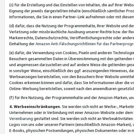
(c) für die Erstellung und das Einstellen von Inhalten, die auf Ihrer We
Eignung der jeweils dargestellten Inhalte (einschließlich sämtlicher 
Informationen, die Sie in einen Partner-Link aufnehmen oder mit diese
(d) dafür, dass die Nutzung der Programminhalte, Ihrer Website und des 
Verletzung oder missbräuchliche Ausübung unserer Rechte bzw. der Recht
Markenrechte, Datenschutzrechte, Veröffentlichungsrechte oder anderer
Einhaltung der
Amazon Anti-Fälschungsrichtlinien für das Partnerpro
(e) dafür, die Verwendung von Cookies, Pixeln und anderen Technologien
Besuchern gesammelten Daten in Übereinstimmung mit den geltenden Ge
und angemessen darzustellen und auf andere Weise die geltenden geset
in sonstiger Weise, einschließlich des ggf. anzuzeigenden Hinweises, d
Werbeanzeigen bereitstellen, von den Besuchern Ihrer Website unmitte
Cookies erkennen können und dafür, dass Sie Informationen über die v
Online-Werbung bereitstellen, soweit nach den anwendbaren gesetzlic
(f) für Ihre Nutzung, der Programminhalte und der Amazon-Marken, u
4. Werbeeinschränkungen.
Sie werden sich nicht an Werbe-, Market
Unternehmen oder in Verbindung mit einer Amazon-Website oder dem Pa
Vereinbarung
gestattet sind. Sie werden sich nicht an Werbeaktivitäten
Logos von uns oder unseren Partnern (einschließlich Amazon-Marken), 
E-Books, physischen Postsendungen, physischen Dokumenten oder in 