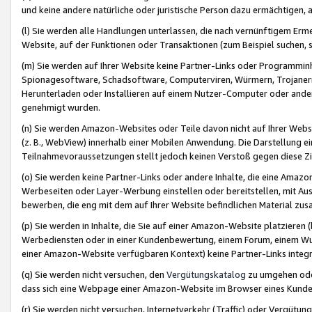
und keine andere natürliche oder juristische Person dazu ermächtigen, a
(l) Sie werden alle Handlungen unterlassen, die nach vernünftigem Erme
Website, auf der Funktionen oder Transaktionen (zum Beispiel suchen, s
(m) Sie werden auf Ihrer Website keine Partner-Links oder Programmin
Spionagesoftware, Schadsoftware, Computerviren, Würmern, Trojaner
Herunterladen oder Installieren auf einem Nutzer-Computer oder ande
genehmigt wurden.
(n) Sie werden Amazon-Websites oder Teile davon nicht auf Ihrer Websi
(z. B., WebView) innerhalb einer Mobilen Anwendung. Die Darstellung ein
Teilnahmevoraussetzungen stellt jedoch keinen Verstoß gegen diese Zif
(o) Sie werden keine Partner-Links oder andere Inhalte, die eine Am
Werbeseiten oder Layer-Werbung einstellen oder bereitstellen, mit Au
bewerben, die eng mit dem auf Ihrer Website befindlichen Material z
(p) Sie werden in Inhalte, die Sie auf einer Amazon-Website platzier
Werbediensten oder in einer Kundenbewertung, einem Forum, einem Wun
einer Amazon-Website verfügbaren Kontext) keine Partner-Links integr
(q) Sie werden nicht versuchen, den
Vergütungskatalog
zu umgehen oder
dass sich eine Webpage einer Amazon-Website im Browser eines Kunden 
(r) Sie werden nicht versuchen, Internetverkehr (Traffic) oder Vergü