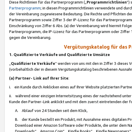
Diese Richtlinien für das Partnerprogramm („
Programmrichtlinien
“)
Partnerprogramm
; in diesen Programmrichtlinien verwendete und durch
der Vereinbarung zugewiesene Bedeutung. Die Rechte und Pflichten de
Partnerprogramm sowie Ziffer 3 der IP-Lizenz für das Partnerprogram
Einschränkung von Ziffer 6 Abs. (a) der Vereinbarung wird hiermit Fol
Partnerprogramm, die IP-Lizenz für das Partnerprogramm oder Ziffer 1
gegen die Vereinbarung.
Vergütungskatalog für das 
1. Qualifizierte Verkäufe und Qualifizierte Umsätze
„
Qualifizierte Verkäufe
“ werden von uns mit den in Ziffer 3 diese
(vorbehaltlich der in diesem Vergütungskatalog beschriebenen Ausnah
(a) Partner- Link auf Ihrer Site
:
i. ein Kunde durch Anklicken eines auf Ihrer Website platzierten Part
ii. während einer einzigen Internetsitzung eines der nachstehend unter (i)
Kunde den Partner-Link anklickt und mit dem zuerst eintretenden der f
A. Ablauf von 24 Stunden seit dem Klick,
B. der Kunde bestellt ein Produkt, mit Ausnahme eines digitalen P
Download einer Amazon Software oder Produkte, die unter dem N
Downloads“, „Amazon Coin“, „Kindle Books“, „Kindle Newspapers“, „