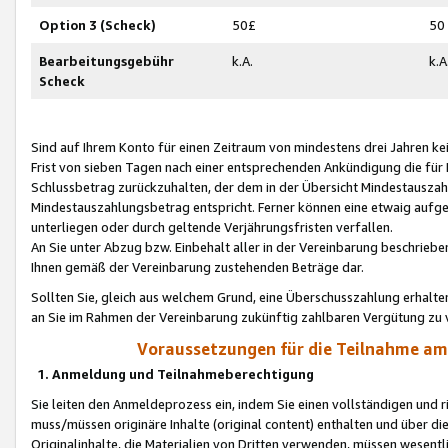
Option 3 (Scheck)
50£
50
Bearbeitungsgebühr
k.A.
k.A
Scheck
Sind auf Ihrem Konto für einen Zeitraum von mindestens drei Jahren kein
Frist von sieben Tagen nach einer entsprechenden Ankündigung die für
Schlussbetrag zurückzuhalten, der dem in der Übersicht Mindestausz
Mindestauszahlungsbetrag entspricht. Ferner können eine etwaig aufg
unterliegen oder durch geltende Verjährungsfristen verfallen.
An Sie unter Abzug bzw. Einbehalt aller in der Vereinbarung beschrieb
Ihnen gemäß der Vereinbarung zustehenden Beträge dar.
Sollten Sie, gleich aus welchem Grund, eine Überschusszahlung erhalte
an Sie im Rahmen der Vereinbarung zukünftig zahlbaren Vergütung zu 
Voraussetzungen für die Teilnahme a
1. Anmeldung und Teilnahmeberechtigung
Sie leiten den Anmeldeprozess ein, indem Sie einen vollständigen und 
muss/müssen originäre Inhalte (original content) enthalten und über d
Originalinhalte, die Materialien von Dritten verwenden, müssen wese