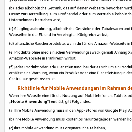
(b) jedes alkoholische Getränk, das auf deiner Webseite beworben wird
Lizenz zur Herstellung, zum Großhandel oder zum Vertrieb alkoholisch
Unternehmens betrieben wird,
(c) Säuglingsnahruhrung, alkoholische Getränke oder Tabakwaren und E
Webseiten in der EU und im Vereinigten Königreich wirbst,
(d) pflanzliche Raucherprodukte, wenn du für die Amazon-Webseite in B
(e) Produkte ohne medizinischen Verwendungszweck gemäß Anhang XVI 
Amazon-Webseite in Frankreich wirbst,
(f) jedes Produkt oder jede Dienstleistung, bei der es sich um ein Prod
erhältst eine Warnung, wenn ein Produkt oder eine Dienstleistung in de
Central ausgeschlossen ist.
Richtlinie für Mobile Anwendungen im Rahmen de
Wenn Ihre Website eine für die Nutzung auf Mobiltelefonen, Tablets 
„
Mobile Anwendung
“) enthält, gilt Folgendes:
(a) Ihre Mobile Anwendung muss in den App-Stores von Google Play, A
(b) Ihre Mobile Anwendung muss kostenlos heruntergeladen werden könn
(c) Ihre Mobile Anwendung muss originäre Inhalte haben,