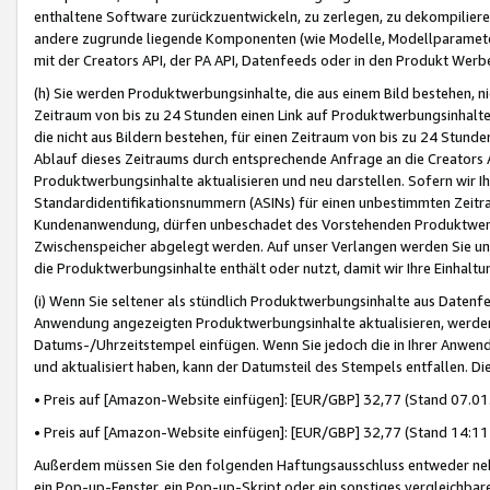
enthaltene Software zurückzuentwickeln, zu zerlegen, zu dekompilier
andere zugrunde liegende Komponenten (wie Modelle, Modellparameter
mit der Creators API, der PA API, Datenfeeds oder in den Produkt Werb
(h) Sie werden Produktwerbungsinhalte, die aus einem Bild bestehen, ni
Zeitraum von bis zu 24 Stunden einen Link auf Produktwerbungsinhalte
die nicht aus Bildern bestehen, für einen Zeitraum von bis zu 24 Stund
Ablauf dieses Zeitraums durch entsprechende Anfrage an die Creators 
Produktwerbungsinhalte aktualisieren und neu darstellen. Sofern wir Ih
Standardidentifikationsnummern (ASINs) für einen unbestimmten Zeitra
Kundenanwendung, dürfen unbeschadet des Vorstehenden Produktwerbu
Zwischenspeicher abgelegt werden. Auf unser Verlangen werden Sie un
die Produktwerbungsinhalte enthält oder nutzt, damit wir Ihre Einhalt
(i) Wenn Sie seltener als stündlich Produktwerbungsinhalte aus Datenfe
Anwendung angezeigten Produktwerbungsinhalte aktualisieren, werden 
Datums-/Uhrzeitstempel einfügen. Wenn Sie jedoch die in Ihrer Anwe
und aktualisiert haben, kann der Datumsteil des Stempels entfallen. Dies
• Preis auf [Amazon-Website einfügen]: [EUR/GBP] 32,77 (Stand 07.01.
• Preis auf [Amazon-Website einfügen]: [EUR/GBP] 32,77 (Stand 14:11 
Außerdem müssen Sie den folgenden Haftungsausschluss entweder neb
ein Pop-up-Fenster, ein Pop-up-Skript oder ein sonstiges vergleichba