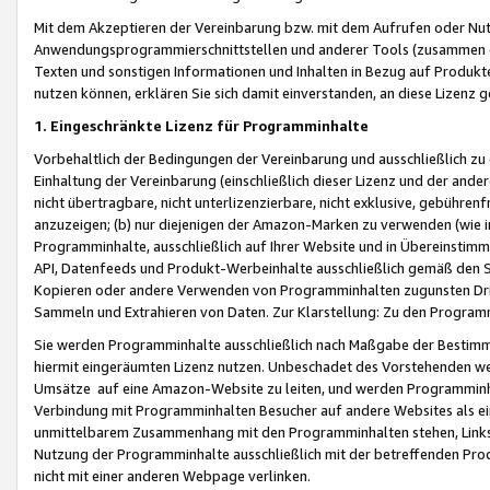
Mit dem Akzeptieren der Vereinbarung bzw. mit dem Aufrufen oder Nutz
Anwendungsprogrammierschnittstellen und anderer Tools (zusammen die
Texten und sonstigen Informationen und Inhalten in Bezug auf Produkte
nutzen können, erklären Sie sich damit einverstanden, an diese Lizenz 
1. Eingeschränkte Lizenz für Programminhalte
Vorbehaltlich der Bedingungen der Vereinbarung und ausschließlich z
Einhaltung der Vereinbarung (einschließlich dieser Lizenz und der ande
nicht übertragbare, nicht unterlizenzierbare, nicht exklusive, gebühren
anzuzeigen; (b) nur diejenigen der Amazon-Marken zu verwenden (wie in 
Programminhalte, ausschließlich auf Ihrer Website und in Übereinstimmu
API, Datenfeeds und Produkt-Werbeinhalte ausschließlich gemäß den Spe
Kopieren oder andere Verwenden von Programminhalten zugunsten Dri
Sammeln und Extrahieren von Daten. Zur Klarstellung: Zu den Program
Sie werden Programminhalte ausschließlich nach Maßgabe der Besti
hiermit eingeräumten Lizenz nutzen. Unbeschadet des Vorstehenden we
Umsätze auf eine Amazon-Website zu leiten, und werden Programminhal
Verbindung mit Programminhalten Besucher auf andere Websites als ein
unmittelbarem Zusammenhang mit den Programminhalten stehen, Links z
Nutzung der Programminhalte ausschließlich mit der betreffenden Pr
nicht mit einer anderen Webpage verlinken.