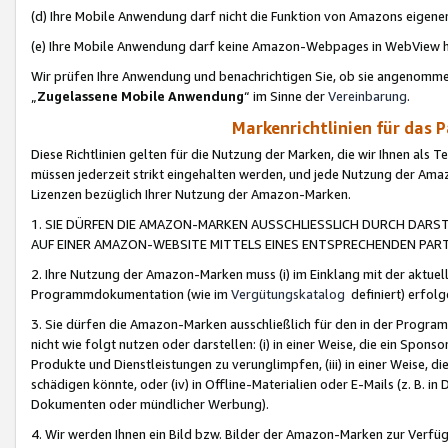
(d) Ihre Mobile Anwendung darf nicht die Funktion von Amazons eige
(e) Ihre Mobile Anwendung darf keine Amazon-Webpages in WebView 
Wir prüfen Ihre Anwendung und benachrichtigen Sie, ob sie angenomm
„
Zugelassene Mobile Anwendung
“ im Sinne der
Vereinbarung
.
Markenrichtlinien für das 
Diese Richtlinien gelten für die Nutzung der Marken, die wir Ihnen als 
müssen jederzeit strikt eingehalten werden, und jede Nutzung der Ama
Lizenzen bezüglich Ihrer Nutzung der Amazon-Marken.
1. SIE DÜRFEN DIE AMAZON-MARKEN AUSSCHLIESSLICH DURCH DARS
AUF EINER AMAZON-WEBSITE MITTELS EINES ENTSPRECHENDEN PART
2. Ihre Nutzung der Amazon-Marken muss (i) im Einklang mit der aktuells
Programmdokumentation (wie im
Vergütungskatalog
definiert) erfolg
3. Sie dürfen die Amazon-Marken ausschließlich für den in der Progr
nicht wie folgt nutzen oder darstellen: (i) in einer Weise, die ein Spo
Produkte und Dienstleistungen zu verunglimpfen, (iii) in einer Weise
schädigen könnte, oder (iv) in Offline-Materialien oder E-Mails (z. B.
Dokumenten oder mündlicher Werbung).
4. Wir werden Ihnen ein Bild bzw. Bilder der Amazon-Marken zur Verfüg