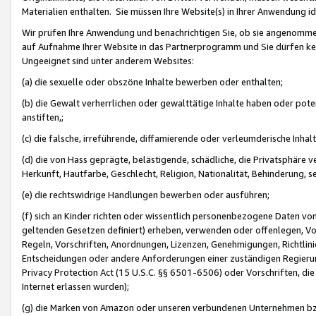
Materialien enthalten. Sie müssen Ihre Website(s) in Ihrer Anwendung ide
Wir prüfen Ihre Anwendung und benachrichtigen Sie, ob sie angenommen
auf Aufnahme Ihrer Website in das Partnerprogramm und Sie dürfen kei
Ungeeignet sind unter anderem Websites:
(a) die sexuelle oder obszöne Inhalte bewerben oder enthalten;
(b) die Gewalt verherrlichen oder gewalttätige Inhalte haben oder pot
anstiften,;
(c) die falsche, irreführende, diffamierende oder verleumderische Inha
(d) die von Hass geprägte, belästigende, schädliche, die Privatsphäre v
Herkunft, Hautfarbe, Geschlecht, Religion, Nationalität, Behinderung, 
(e) die rechtswidrige Handlungen bewerben oder ausführen;
(f) sich an Kinder richten oder wissentlich personenbezogene Daten vo
geltenden Gesetzen definiert) erheben, verwenden oder offenlegen, Vo
Regeln, Vorschriften, Anordnungen, Lizenzen, Genehmigungen, Richtlini
Entscheidungen oder andere Anforderungen einer zuständigen Regierung
Privacy Protection Act (15 U.S.C. §§ 6501-6506) oder Vorschriften, di
Internet erlassen wurden);
(g) die Marken von Amazon oder unseren verbundenen Unternehmen b