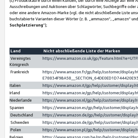
(c) Produktkäufe durch einen Kunden, der durch eine Anzeige auf eine 
Ausschreibungen und Auktionen über Schlagwörter, Suchbegriffe oder 
oder eine andere Amazon-Marke (vgl. die nicht abschließende Liste un
buchstabierte Varianten dieser Wörter (z. B. „ammazon“, „amaozn“ und „
Suchplatzierung
”);
Land
Nicht abschließende Liste der Marken
Vereinigtes
https://www.amazon.co.uk/gp/feature.html?ie=U
Königreich
Frankreich
https://www.amazon.fr/gp/help/customer/displa
E78834F9BA58__SECTION_64DE0ED1D744420E9
Italien
https://www.amazon.it/gp/help/customer/display
Irland
https://www.amazon.ie/gp/help/customer/displa
Niederlande
https://www.amazon.nl/gp/help/customer/display
Spanien
https://www.amazon.es/gp/help/customer/display
Deutschland
https://www.amazon.de/gp/help/customer/displa
Schweden
https://www.amazon.de/gp/help/customer/displa
Polen
https://www.amazon.pl/gp/help/customer/display
Belgien
https://www.amazon.com.be/gp/help/customer/d