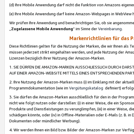
(d) Ihre Mobile Anwendung darf nicht die Funktion von Amazons eige
(e) Ihre Mobile Anwendung darf keine Amazon-Webpages in WebView 
Wir prüfen Ihre Anwendung und benachrichtigen Sie, ob sie angenomm
„
Zugelassene Mobile Anwendung
“ im Sinne der
Vereinbarung
.
Markenrichtlinien für das 
Diese Richtlinien gelten für die Nutzung der Marken, die wir Ihnen als 
müssen jederzeit strikt eingehalten werden, und jede Nutzung der Ama
Lizenzen bezüglich Ihrer Nutzung der Amazon-Marken.
1. SIE DÜRFEN DIE AMAZON-MARKEN AUSSCHLIESSLICH DURCH DARS
AUF EINER AMAZON-WEBSITE MITTELS EINES ENTSPRECHENDEN PART
2. Ihre Nutzung der Amazon-Marken muss (i) im Einklang mit der aktuells
Programmdokumentation (wie im
Vergütungskatalog
definiert) erfolg
3. Sie dürfen die Amazon-Marken ausschließlich für den in der Progr
nicht wie folgt nutzen oder darstellen: (i) in einer Weise, die ein Spo
Produkte und Dienstleistungen zu verunglimpfen, (iii) in einer Weise
schädigen könnte, oder (iv) in Offline-Materialien oder E-Mails (z. B.
Dokumenten oder mündlicher Werbung).
4. Wir werden Ihnen ein Bild bzw. Bilder der Amazon-Marken zur Verfüg