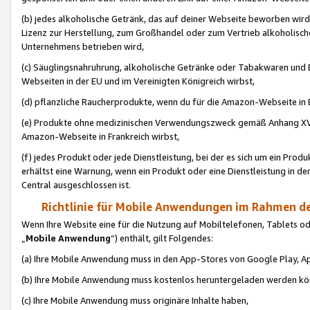
(b) jedes alkoholische Getränk, das auf deiner Webseite beworben wird
Lizenz zur Herstellung, zum Großhandel oder zum Vertrieb alkoholisch
Unternehmens betrieben wird,
(c) Säuglingsnahruhrung, alkoholische Getränke oder Tabakwaren und E
Webseiten in der EU und im Vereinigten Königreich wirbst,
(d) pflanzliche Raucherprodukte, wenn du für die Amazon-Webseite in B
(e) Produkte ohne medizinischen Verwendungszweck gemäß Anhang XVI 
Amazon-Webseite in Frankreich wirbst,
(f) jedes Produkt oder jede Dienstleistung, bei der es sich um ein Prod
erhältst eine Warnung, wenn ein Produkt oder eine Dienstleistung in de
Central ausgeschlossen ist.
Richtlinie für Mobile Anwendungen im Rahmen de
Wenn Ihre Website eine für die Nutzung auf Mobiltelefonen, Tablets 
„
Mobile Anwendung
“) enthält, gilt Folgendes:
(a) Ihre Mobile Anwendung muss in den App-Stores von Google Play, A
(b) Ihre Mobile Anwendung muss kostenlos heruntergeladen werden könn
(c) Ihre Mobile Anwendung muss originäre Inhalte haben,