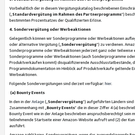
Vorbehaltlich der in diesem Vergütungskatalog beschriebenen Einschr
(„
Standardvergütung im Rahmen des Partnerprogramms
“) besc
bestimmten Prozentsatzes der Qualifizierten Erlöse.
4. Sondervergütung oder Werbeaktionen
Gelegentlich können wir Sonderprogramme oder Werbeaktionen auflegen,
oder alternative Vergütung („
Sondervergütung
”) zu verdienen. Amazo
Sonderprogramme oder Werbeaktionen jederzeit ganz oder teilweise einz
Sonderprogramme oder Werbeaktionen (auch Sonderprogramme oder We
Produktverkäufen kommt) disqualifizierende Ausschlusstatbestände, di
Programmdokumentation im Hinblick auf Produktverkäufe geltende E
Werbeaktionen.
Folgende Sondervergütungen sind derzeit verfügbar:
hier
.
(a) Bounty Events
In den in der
Anlage
(„
Sondervergütung
“) aufgeführten Ländern sind
Zusammenhang mit „
Bounty Events
“ die in dieser Ziffer 4 (a) besch
Bounty Event wie in der Anlage beschrieben anspruchsberechtigt sein mu
teilnehmende Startseite einer Amazon-Website aufruft und (2) der Kun
ausführt.
Amazon zahlt keine Sondervergütung, wenn das zugrundeliegende Boun