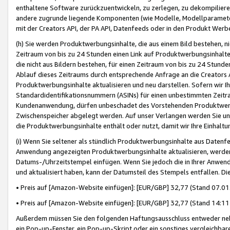
enthaltene Software zurückzuentwickeln, zu zerlegen, zu dekompilier
andere zugrunde liegende Komponenten (wie Modelle, Modellparameter
mit der Creators API, der PA API, Datenfeeds oder in den Produkt Werb
(h) Sie werden Produktwerbungsinhalte, die aus einem Bild bestehen, ni
Zeitraum von bis zu 24 Stunden einen Link auf Produktwerbungsinhalte
die nicht aus Bildern bestehen, für einen Zeitraum von bis zu 24 Stund
Ablauf dieses Zeitraums durch entsprechende Anfrage an die Creators 
Produktwerbungsinhalte aktualisieren und neu darstellen. Sofern wir Ih
Standardidentifikationsnummern (ASINs) für einen unbestimmten Zeitra
Kundenanwendung, dürfen unbeschadet des Vorstehenden Produktwerbu
Zwischenspeicher abgelegt werden. Auf unser Verlangen werden Sie un
die Produktwerbungsinhalte enthält oder nutzt, damit wir Ihre Einhalt
(i) Wenn Sie seltener als stündlich Produktwerbungsinhalte aus Datenfe
Anwendung angezeigten Produktwerbungsinhalte aktualisieren, werden 
Datums-/Uhrzeitstempel einfügen. Wenn Sie jedoch die in Ihrer Anwe
und aktualisiert haben, kann der Datumsteil des Stempels entfallen. Dies
• Preis auf [Amazon-Website einfügen]: [EUR/GBP] 32,77 (Stand 07.01.
• Preis auf [Amazon-Website einfügen]: [EUR/GBP] 32,77 (Stand 14:11 
Außerdem müssen Sie den folgenden Haftungsausschluss entweder neb
ein Pop-up-Fenster, ein Pop-up-Skript oder ein sonstiges vergleichba