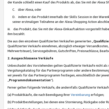
der Kunde schließt einen Kauf des Produkts ab, das Sie mit der Alexa 
C. über Alexa, oder
D. indem er das Produkt innerhalb der Skills Session in den Waren
seiner erstmaligen Teilnahme an der Alexa Shopping Action abschlie
iii. das Produkt, das Sie mit der Alexa-Einkaufsaktion vorgestellt ha
ihm bezahlt.
Die aus den einzelnen Qualifizierten Verkäufen generierten „
Qualifizi
Qualifizierten Verkäufe einnehmen, abzüglich etwaiger Versandkosten
Mehrwertsteuer), Servicegebühren, Gutschriften, Preisnachlässe, Bear
2. Ausgeschlossene Verkäufe
Unbeschadet des Vorstehenden gelten Qualifizierte Verkäufe nicht als
Vergütungskatalog für das Partnerprogramm oder andere Bestimmungen,
wir jeweils für das Partnerprogramm festlegen, einschließlich der jewe
„
Programmdokumentation
“).
Ferner gelten folgende Verkäufe, die andernfalls Qualifizierte Verkä
(a) Produktkäufe, die nach Beendigung Ihrer
Vereinbarung
erfolgen;
(b) Produktbestellungen, bei denen eine Stornierung, Rückgabe oder R