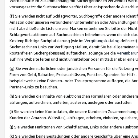
Werbeinhalte im Zusammenhang mit Suchergebnissen verwendet werden,
vorausgesetzt die Suchmaschine verfügt über entsprechende Ausschlu
(f) Sie werden nicht auf Schlagwörter, Suchbegriffe oder andere Ident
Amazon oder unseren verbundenen Unternehmen oder Abwandlungen bzw
nicht abschließende Liste unserer Marken entnehmen Sie bitte der Nich
Schlagwortauktionen auf Suchmaschinen teilnehmen, wenn die sich da
Kostenpflichtige Suchplatzierung (wie im
Vergütungskatalog
definiert
Suchmaschinen Links zur Verfügung stellen, damit Sie bei allgemeinen I
kostenfreien Suchergebnissen) auftauchen, solange Sie die
Vereinbaru
auf Ihre Website leiten und nicht unmittelbar oder mittelbar über eine
(g) Sie werden natürlichen oder juristischen Personen für die Nutzung 
Form von Geld, Rabatten, Preisnachlässen, Punkten, Spenden für Hilfs
beispielsweise keine Prämien- oder Treueprogramme auflegen, die Anrei
Partner-Links zu besuchen.
(h) Sie werden die Inhalte von elektronischen Formularen oder anderem M
abfangen, aufzeichnen, umleiten, auslesen, auslegen oder ausfüllen.
(i) Sie werden keine Kontodaten, die unsere Kunden im Zusammenhang 
Kunden der Amazon-Websites), abfragen, erheben, einholen, speichern,
(j) Sie werden Funktionen von Schaltflächen, Links oder andere Funkti
(k) Sie werden keine Bestellungen oder andere Geschäfte über eine Ama