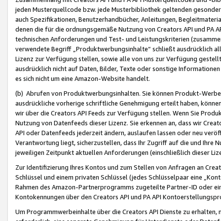
jeden Musterquellcode bzw. jede Musterbibliothek geltenden gesonder
auch Spezifikationen, Benutzerhandbücher, Anleitungen, Begleitmaterial
denen die für die ordnungsgemäße Nutzung von Creators API und PA A
technischen Anforderungen und Test- und Leistungskriterien (zusammen
verwendete Begriff „Produktwerbungsinhalte“ schließt ausdrücklich al
Lizenz zur Verfügung stellen, sowie alle von uns zur Verfügung gestel
ausdrücklich nicht auf Daten, Bilder, Texte oder sonstige Informatione
es sich nicht um eine Amazon-Website handelt.
(b) Abrufen von Produktwerbungsinhalten. Sie können Produkt-Werbein
ausdrückliche vorherige schriftliche Genehmigung erteilt haben, könn
wir über die Creators API Feeds zur Verfügung stellen. Wenn Sie Produk
Nutzung von Datenfeeds dieser Lizenz. Sie erkennen an, dass wir Creat
API oder Datenfeeds jederzeit ändern, auslaufen lassen oder neu veröffe
Verantwortung liegt, sicherzustellen, dass Ihr Zugriff auf die und Ihr
jeweiligen Zeitpunkt aktuellen Anforderungen (einschließlich dieser Liz
Zur Identifizierung Ihres Kontos und zum Stellen von Anfragen an Crea
Schlüssel und einem privaten Schlüssel (jedes Schlüsselpaar eine „Kon
Rahmen des Amazon-Partnerprogramms zugeteilte Partner-ID oder ein
Kontokennungen über den Creators API und PA API Kontoerstellungspro
Um Programmwerbeinhalte über die Creators API Dienste zu erhalten, m