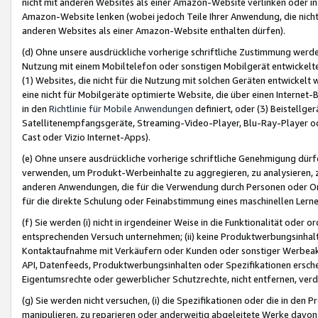
nicht mit anderen Websites als einer Amazon-Website verlinken oder i
Amazon-Website lenken (wobei jedoch Teile Ihrer Anwendung, die nich
anderen Websites als einer Amazon-Website enthalten dürfen).
(d) Ohne unsere ausdrückliche vorherige schriftliche Zustimmung werd
Nutzung mit einem Mobiltelefon oder sonstigen Mobilgerät entwickelt
(1) Websites, die nicht für die Nutzung mit solchen Geräten entwickelt
eine nicht für Mobilgeräte optimierte Website, die über einen Interne
in den
Richtlinie für Mobile Anwendungen
definiert, oder (3) Beistellge
Satellitenempfangsgeräte, Streaming-Video-Player, Blu-Ray-Player ode
Cast oder Vizio Internet-Apps).
(e) Ohne unsere ausdrückliche vorherige schriftliche Genehmigung dürfe
verwenden, um Produkt-Werbeinhalte zu aggregieren, zu analysieren, 
anderen Anwendungen, die für die Verwendung durch Personen oder Or
für die direkte Schulung oder Feinabstimmung eines maschinellen Lern
(f) Sie werden (i) nicht in irgendeiner Weise in die Funktionalität ode
entsprechenden Versuch unternehmen; (ii) keine Produktwerbungsinha
Kontaktaufnahme mit Verkäufern oder Kunden oder sonstiger Werbeaktiv
API, Datenfeeds, Produktwerbungsinhalten oder Spezifikationen erschei
Eigentumsrechte oder gewerblicher Schutzrechte, nicht entfernen, verd
(g) Sie werden nicht versuchen, (i) die Spezifikationen oder die in de
manipulieren, zu reparieren oder anderweitig abgeleitete Werke davon z