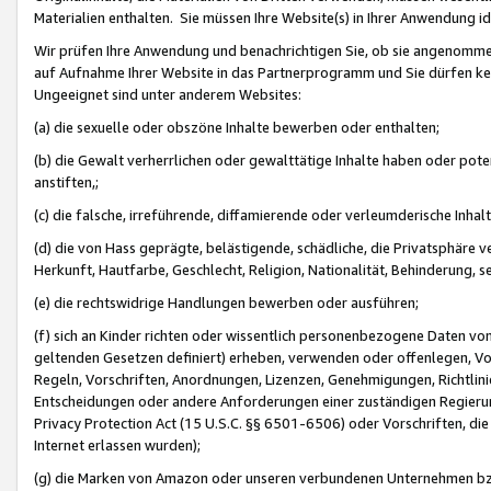
Materialien enthalten. Sie müssen Ihre Website(s) in Ihrer Anwendung ide
Wir prüfen Ihre Anwendung und benachrichtigen Sie, ob sie angenommen
auf Aufnahme Ihrer Website in das Partnerprogramm und Sie dürfen kei
Ungeeignet sind unter anderem Websites:
(a) die sexuelle oder obszöne Inhalte bewerben oder enthalten;
(b) die Gewalt verherrlichen oder gewalttätige Inhalte haben oder pot
anstiften,;
(c) die falsche, irreführende, diffamierende oder verleumderische Inha
(d) die von Hass geprägte, belästigende, schädliche, die Privatsphäre v
Herkunft, Hautfarbe, Geschlecht, Religion, Nationalität, Behinderung, 
(e) die rechtswidrige Handlungen bewerben oder ausführen;
(f) sich an Kinder richten oder wissentlich personenbezogene Daten vo
geltenden Gesetzen definiert) erheben, verwenden oder offenlegen, Vo
Regeln, Vorschriften, Anordnungen, Lizenzen, Genehmigungen, Richtlini
Entscheidungen oder andere Anforderungen einer zuständigen Regierung
Privacy Protection Act (15 U.S.C. §§ 6501-6506) oder Vorschriften, di
Internet erlassen wurden);
(g) die Marken von Amazon oder unseren verbundenen Unternehmen b