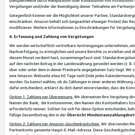
(beispielsweise durch Manipulation oder Kombination von Attributions-
Vergütungen und/oder der Beendigung deiner Teilnahme am Partnerp
Gelegentlich können wir die Möglichkeit unserer Partner, Standardv
einschränken. Amazon behält sich (ungeachtet etwaiger Fristen) das Re
modifizieren. Weitere Informationen zu Einschränkungen für Vergütung
6. Erfassung und Zahlung von Vergütungen
Wir werden wirtschaftlich vertretbare Anstrengungen unternehmen, um 
Nachverfolgung zu ermöglichen und unsere Berichte zu erstellen und di
diesem Monat verdient hast, zusammengefasst sind. Standardvergütung
auf den nächsten Betrag in der Landeswährung gerundet werden (z. B. C
über oder unter dem in deiner Preiskarte angegebenen Satz liegt. Wir
eine Amazon-Webseite etwa 60 Tage nach Ende jedes Kalendermonats, i
wurden. Du kannst wählen, ob du Zahlungen in einer anderen Währung
dafür entscheidest, erklärst du dich damit einverstanden, dass die K
Option 1: Zahlung per Überweisung.
Wir überweisen Ihre Vergütung dir
Namen der Bank, die Kontonummer, den Namen des Kontoinhabers bzw. a
erforderlich) nennen. Sollten Sie sich für diese Option entscheiden, be
fällige Gesamtbetrag den in der
Übersicht Mindestauszahlungsbet
Option 2: Zahlung per Amazon-Geschenkgutschein.
Wir übersenden Ihne
Partnerkonto genannte Haupt-E-Mail-Adresse. Diese Geschenkgutschei