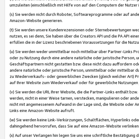
umzuleiten (einschließlich mit Hilfe von auf den Computern der Nutzer i
(s) Sie werden nicht durch Roboter, Softwareprogramme oder auf andere
Amazon-Website generieren.
(t) Sie werden unsere Kundenrezensionen oder Sternebewertungen wed
nutzen, es sei denn, Sie haben über die Creators API und die PA API e
erfüllen die in der Lizenz beschriebenen Voraussetzungen für die Nutzu
(u) Sie werden weder unmittelbar noch mittelbar über Partner-Links P
oder zu Nutzung durch eine andere natürliche oder juristische Person,
Geschäftspartnern nicht gestatten bzw. diese nicht dazu auffordern od
andere natürliche oder juristische Person, unmittelbar oder mittelbar
zu Wiederverkaufs- oder gewerblichen Zwecken (gleich welcher Art) 
auf Ihrer Website zum Wiederverkauf oder für gewerbliche Nutzungen 
(v) Sie werden die URL Ihrer Website, die die Partner-Links enthält b
werden, nicht in einer Weise tarnen, verstecken, manipulieren oder and
nicht mit angemessenem Aufwand in der Lage sind, die Website oder A
Links eine Amazon-Website aufruft.
(w) Sie werden keine Link-Verkürzungen, Schaltflächen, Hyperlinks ode
dahingehend hervorrufen, dass Sie auf eine Amazon-Website verlinken
(x) Auf unser Verlangen hin legen Sie uns eine schriftliche Bestätigung