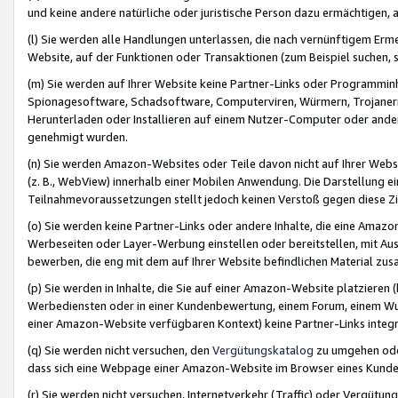
und keine andere natürliche oder juristische Person dazu ermächtigen, a
(l) Sie werden alle Handlungen unterlassen, die nach vernünftigem Erme
Website, auf der Funktionen oder Transaktionen (zum Beispiel suchen, s
(m) Sie werden auf Ihrer Website keine Partner-Links oder Programmin
Spionagesoftware, Schadsoftware, Computerviren, Würmern, Trojaner
Herunterladen oder Installieren auf einem Nutzer-Computer oder ande
genehmigt wurden.
(n) Sie werden Amazon-Websites oder Teile davon nicht auf Ihrer Websi
(z. B., WebView) innerhalb einer Mobilen Anwendung. Die Darstellung ein
Teilnahmevoraussetzungen stellt jedoch keinen Verstoß gegen diese Zif
(o) Sie werden keine Partner-Links oder andere Inhalte, die eine Am
Werbeseiten oder Layer-Werbung einstellen oder bereitstellen, mit Au
bewerben, die eng mit dem auf Ihrer Website befindlichen Material z
(p) Sie werden in Inhalte, die Sie auf einer Amazon-Website platzier
Werbediensten oder in einer Kundenbewertung, einem Forum, einem Wun
einer Amazon-Website verfügbaren Kontext) keine Partner-Links integr
(q) Sie werden nicht versuchen, den
Vergütungskatalog
zu umgehen oder
dass sich eine Webpage einer Amazon-Website im Browser eines Kunden 
(r) Sie werden nicht versuchen, Internetverkehr (Traffic) oder Vergü