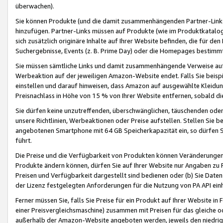
überwachen).
Sie können Produkte (und die damit zusammenhängenden Partner-Links)
hinzufügen. Partner-Links müssen auf Produkte (wie im Produktkatalog de
sich zusätzlich originäre Inhalte auf Ihrer Website befinden, die für 
Suchergebnisse, Events (z. B. Prime Day) oder die Homepages bestimmte
Sie müssen sämtliche Links und damit zusammenhängende Verweise auf z
Werbeaktion auf der jeweiligen Amazon-Website endet. Falls Sie beisp
einstellen und darauf hinweisen, dass Amazon auf ausgewählte Kleidun
Preisnachlass in Höhe von 15 % von Ihrer Website entfernen, sobald di
Sie dürfen keine unzutreffenden, überschwänglichen, täuschenden od
unsere Richtlinien, Werbeaktionen oder Preise aufstellen. Stellen Sie 
angebotenen Smartphone mit 64 GB Speicherkapazität ein, so dürfen S
führt.
Die Preise und die Verfügbarkeit von Produkten können Veränderungen 
Produkte ändern können, dürfen Sie auf Ihrer Website nur Angaben zu P
Preisen und Verfügbarkeit dargestellt sind bedienen oder (b) Sie Daten
der Lizenz festgelegten Anforderungen für die Nutzung von PA API einh
Ferner müssen Sie, falls Sie Preise für ein Produkt auf Ihrer Website in 
einer Preisvergleichsmaschine) zusammen mit Preisen für das gleiche o
außerhalb der Amazon-Website angeboten werden, jeweils den niedrigst