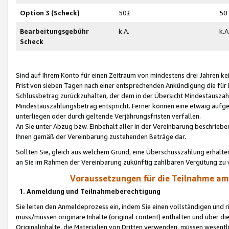
Option 3 (Scheck)
50£
50
Bearbeitungsgebühr
k.A.
k.A
Scheck
Sind auf Ihrem Konto für einen Zeitraum von mindestens drei Jahren kein
Frist von sieben Tagen nach einer entsprechenden Ankündigung die für
Schlussbetrag zurückzuhalten, der dem in der Übersicht Mindestausz
Mindestauszahlungsbetrag entspricht. Ferner können eine etwaig aufg
unterliegen oder durch geltende Verjährungsfristen verfallen.
An Sie unter Abzug bzw. Einbehalt aller in der Vereinbarung beschrieb
Ihnen gemäß der Vereinbarung zustehenden Beträge dar.
Sollten Sie, gleich aus welchem Grund, eine Überschusszahlung erhalte
an Sie im Rahmen der Vereinbarung zukünftig zahlbaren Vergütung zu 
Voraussetzungen für die Teilnahme a
1. Anmeldung und Teilnahmeberechtigung
Sie leiten den Anmeldeprozess ein, indem Sie einen vollständigen und 
muss/müssen originäre Inhalte (original content) enthalten und über d
Originalinhalte, die Materialien von Dritten verwenden, müssen wese