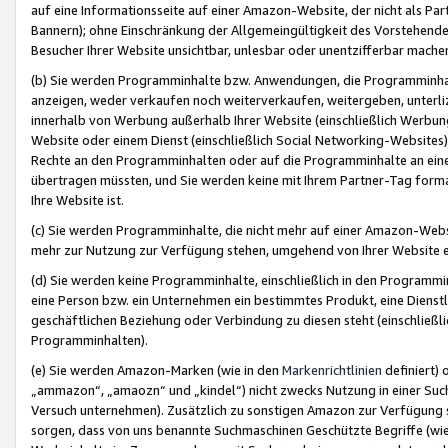
auf eine Informationsseite auf einer Amazon-Website, der nicht als Part
Bannern); ohne Einschränkung der Allgemeingültigkeit des Vorstehende
Besucher Ihrer Website unsichtbar, unlesbar oder unentzifferbar mache
(b) Sie werden Programminhalte bzw. Anwendungen, die Programminhalt
anzeigen, weder verkaufen noch weiterverkaufen, weitergeben, unterli
innerhalb von Werbung außerhalb Ihrer Website (einschließlich Werbun
Website oder einem Dienst (einschließlich Social Networking-Website
Rechte an den Programminhalten oder auf die Programminhalte an eine a
übertragen müssten, und Sie werden keine mit Ihrem Partner-Tag formati
Ihre Website ist.
(c) Sie werden Programminhalte, die nicht mehr auf einer Amazon-Websit
mehr zur Nutzung zur Verfügung stehen, umgehend von Ihrer Website e
(d) Sie werden keine Programminhalte, einschließlich in den Programmin
eine Person bzw. ein Unternehmen ein bestimmtes Produkt, eine Dienstle
geschäftlichen Beziehung oder Verbindung zu diesen steht (einschließli
Programminhalten).
(e) Sie werden Amazon-Marken (wie in den
Markenrichtlinien
definiert) 
„ammazon“, „amaozn“ und „kindel“) nicht zwecks Nutzung in einer Suc
Versuch unternehmen). Zusätzlich zu sonstigen Amazon zur Verfügung 
sorgen, dass von uns benannte Suchmaschinen Geschützte Begriffe (wie 