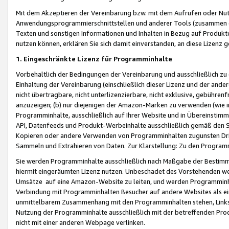
Mit dem Akzeptieren der Vereinbarung bzw. mit dem Aufrufen oder Nutz
Anwendungsprogrammierschnittstellen und anderer Tools (zusammen die
Texten und sonstigen Informationen und Inhalten in Bezug auf Produkte
nutzen können, erklären Sie sich damit einverstanden, an diese Lizenz 
1. Eingeschränkte Lizenz für Programminhalte
Vorbehaltlich der Bedingungen der Vereinbarung und ausschließlich z
Einhaltung der Vereinbarung (einschließlich dieser Lizenz und der ande
nicht übertragbare, nicht unterlizenzierbare, nicht exklusive, gebühren
anzuzeigen; (b) nur diejenigen der Amazon-Marken zu verwenden (wie in 
Programminhalte, ausschließlich auf Ihrer Website und in Übereinstimmu
API, Datenfeeds und Produkt-Werbeinhalte ausschließlich gemäß den Spe
Kopieren oder andere Verwenden von Programminhalten zugunsten Dri
Sammeln und Extrahieren von Daten. Zur Klarstellung: Zu den Program
Sie werden Programminhalte ausschließlich nach Maßgabe der Besti
hiermit eingeräumten Lizenz nutzen. Unbeschadet des Vorstehenden we
Umsätze auf eine Amazon-Website zu leiten, und werden Programminhal
Verbindung mit Programminhalten Besucher auf andere Websites als ein
unmittelbarem Zusammenhang mit den Programminhalten stehen, Links z
Nutzung der Programminhalte ausschließlich mit der betreffenden Pr
nicht mit einer anderen Webpage verlinken.