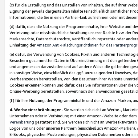
(c) für die Erstellung und das Einstellen von Inhalten, die auf Ihrer We
Eignung der jeweils dargestellten Inhalte (einschließlich sämtlicher 
Informationen, die Sie in einen Partner-Link aufnehmen oder mit diese
(d) dafür, dass die Nutzung der Programminhalte, Ihrer Website und des 
Verletzung oder missbräuchliche Ausübung unserer Rechte bzw. der Recht
Markenrechte, Datenschutzrechte, Veröffentlichungsrechte oder anderer
Einhaltung der
Amazon Anti-Fälschungsrichtlinien für das Partnerpro
(e) dafür, die Verwendung von Cookies, Pixeln und anderen Technologien
Besuchern gesammelten Daten in Übereinstimmung mit den geltenden Ge
und angemessen darzustellen und auf andere Weise die geltenden geset
in sonstiger Weise, einschließlich des ggf. anzuzeigenden Hinweises, d
Werbeanzeigen bereitstellen, von den Besuchern Ihrer Website unmitte
Cookies erkennen können und dafür, dass Sie Informationen über die v
Online-Werbung bereitstellen, soweit nach den anwendbaren gesetzlic
(f) für Ihre Nutzung, der Programminhalte und der Amazon-Marken, u
4. Werbeeinschränkungen.
Sie werden sich nicht an Werbe-, Market
Unternehmen oder in Verbindung mit einer Amazon-Website oder dem Pa
Vereinbarung
gestattet sind. Sie werden sich nicht an Werbeaktivitäten
Logos von uns oder unseren Partnern (einschließlich Amazon-Marken), 
E-Books, physischen Postsendungen, physischen Dokumenten oder in 