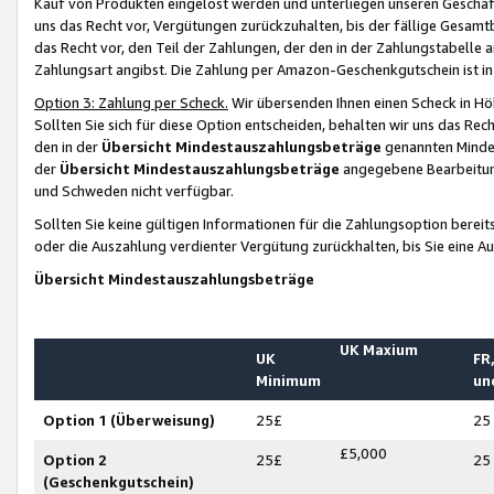
Kauf von Produkten eingelöst werden und unterliegen unseren Geschäf
uns das Recht vor, Vergütungen zurückzuhalten, bis der fällige Gesamt
das Recht vor, den Teil der Zahlungen, der den in der Zahlungstabelle 
Zahlungsart angibst. Die Zahlung per Amazon-Geschenkgutschein ist in
Option 3: Zahlung per Scheck.
Wir übersenden Ihnen einen Scheck in Höh
Sollten Sie sich für diese Option entscheiden, behalten wir uns das Rec
den in der
Übersicht Mindestauszahlungsbeträge
genannten Mindest
der
Übersicht Mindestauszahlungsbeträge
angegebene Bearbeitung
und Schweden nicht verfügbar.
Sollten Sie keine gültigen Informationen für die Zahlungsoption bereit
oder die Auszahlung verdienter Vergütung zurückhalten, bis Sie eine A
Übersicht Mindestauszahlungsbeträge
UK Maxium
UK
FR,
Minimum
un
Option 1 (Überweisung)
25£
25
£5,000
Option 2
25£
25
(Geschenkgutschein)