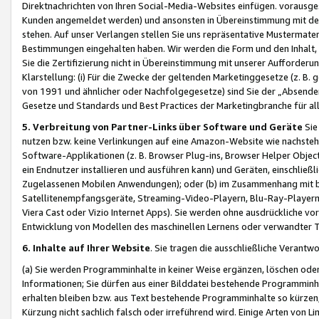
Direktnachrichten von Ihren Social-Media-Websites einfügen. vorausg
Kunden angemeldet werden) und ansonsten in Übereinstimmung mit der
stehen. Auf unser Verlangen stellen Sie uns repräsentative Mustermater
Bestimmungen eingehalten haben. Wir werden die Form und den Inhalt, di
Sie die Zertifizierung nicht in Übereinstimmung mit unserer Aufforderu
Klarstellung: (i) Für die Zwecke der geltenden Marketinggesetze (z. 
von 1991 und ähnlicher oder Nachfolgegesetze) sind Sie der „Absender“ j
Gesetze und Standards und Best Practices der Marketingbranche für 
5. Verbreitung von Partner-Links über Software und Geräte
Sie
nutzen bzw. keine Verlinkungen auf eine Amazon-Website wie nachsteh
Software-Applikationen (z. B. Browser Plug-ins, Browser Helper Objec
ein Endnutzer installieren und ausführen kann) und Geräten, einschlie
Zugelassenen Mobilen Anwendungen); oder (b) im Zusammenhang mit bzw.
Satellitenempfangsgeräte, Streaming-Video-Playern, Blu-Ray-Playern 
Viera Cast oder Vizio Internet Apps). Sie werden ohne ausdrückliche v
Entwicklung von Modellen des maschinellen Lernens oder verwandter 
6. Inhalte auf Ihrer Website
. Sie tragen die ausschließliche Verantwo
(a) Sie werden Programminhalte in keiner Weise ergänzen, löschen oder
Informationen; Sie dürfen aus einer Bilddatei bestehende Programminhal
erhalten bleiben bzw. aus Text bestehende Programminhalte so kürzen, 
Kürzung nicht sachlich falsch oder irreführend wird. Einige Arten von L