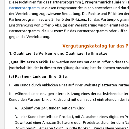
Diese Richtlinien für das Partnerprogramm („
Programmrichtlinien
“)
Partnerprogramm
; in diesen Programmrichtlinien verwendete und durch
der Vereinbarung zugewiesene Bedeutung. Die Rechte und Pflichten de
Partnerprogramm sowie Ziffer 3 der IP-Lizenz für das Partnerprogram
Einschränkung von Ziffer 6 Abs. (a) der Vereinbarung wird hiermit Fol
Partnerprogramm, die IP-Lizenz für das Partnerprogramm oder Ziffer 1
gegen die Vereinbarung.
Vergütungskatalog für das 
1. Qualifizierte Verkäufe und Qualifizierte Umsätze
„
Qualifizierte Verkäufe
“ werden von uns mit den in Ziffer 3 diese
(vorbehaltlich der in diesem Vergütungskatalog beschriebenen Ausnah
(a) Partner- Link auf Ihrer Site
:
i. ein Kunde durch Anklicken eines auf Ihrer Website platzierten Part
ii. während einer einzigen Internetsitzung eines der nachstehend unter (i)
Kunde den Partner-Link anklickt und mit dem zuerst eintretenden der f
A. Ablauf von 24 Stunden seit dem Klick,
B. der Kunde bestellt ein Produkt, mit Ausnahme eines digitalen P
Download einer Amazon Software oder Produkte, die unter dem N
Downloads“, „Amazon Coin“, „Kindle Books“, „Kindle Newspapers“, „