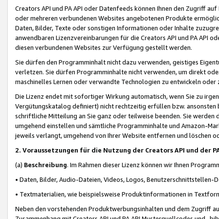
Creators API und PA API oder Datenfeeds können Ihnen den Zugriff auf D
oder mehreren verbundenen Websites angebotenen Produkte ermögliche
Daten, Bilder, Texte oder sonstigen Informationen oder Inhalte zuzugre
anwendbaren Lizenzvereinbarungen für die Creators API und PA API od
diesen verbundenen Websites zur Verfügung gestellt werden.
Sie dürfen den Programminhalt nicht dazu verwenden, geistiges Eigent
verletzen. Sie dürfen Programminhalte nicht verwenden, um direkt ode
maschinelles Lernen oder verwandte Technologien zu entwickeln oder zu
Die Lizenz endet mit sofortiger Wirkung automatisch, wenn Sie zu irg
Vergütungskatalog definiert) nicht rechtzeitig erfüllen bzw. ansonsten
schriftliche Mitteilung an Sie ganz oder teilweise beenden. Sie werden
umgehend einstellen und sämtliche Programminhalte und Amazon-Marke
jeweils verlangt, umgehend von Ihrer Website entfernen und löschen od
2. Voraussetzungen für die Nutzung der Creators API und der P
(a)
Beschreibung
. Im Rahmen dieser Lizenz können wir Ihnen Programmi
• Daten, Bilder, Audio-Dateien, Videos, Logos, Benutzerschnittstellen-
• Textmaterialien, wie beispielsweise Produktinformationen in Textfor
Neben den vorstehenden Produktwerbungsinhalten und dem Zugriff auf 
Zusammenhang mit Creators API und PA API Musterquellcodes und -bibli