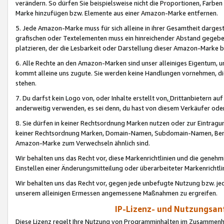
verändern. So dürfen Sie beispielsweise nicht die Proportionen, Farb
Marke hinzufügen bzw. Elemente aus einer Amazon-Marke entfernen.
5. Jede Amazon-Marke muss für sich alleine in ihrer Gesamtheit darge
grafischen oder Textelementen muss ein hinreichender Abstand gegebe
platzieren, der die Lesbarkeit oder Darstellung dieser Amazon-Marke b
6. Alle Rechte an den Amazon-Marken sind unser alleiniges Eigentum, 
kommt alleine uns zugute. Sie werden keine Handlungen vornehmen, 
stehen.
7. Du darfst kein Logo von, oder Inhalte erstellt von,
Drittanbietern au
anderweitig verwenden, es sei denn, du hast von diesem Verkäufer oder
8. Sie dürfen in keiner Rechtsordnung Marken nutzen oder zur Eintragu
keiner Rechtsordnung Marken, Domain-Namen, Subdomain-Namen, Benu
Amazon-Marke zum Verwechseln ähnlich sind.
Wir behalten uns das Recht vor, diese Markenrichtlinien und die gene
Einstellen einer Änderungsmitteilung oder überarbeiteter Markenricht
Wir behalten uns das Recht vor, gegen jede unbefugte Nutzung bzw. jede 
unserem alleinigen Ermessen angemessene Maßnahmen zu ergreifen.
IP-Lizenz- und Nutzungsan
Diese Lizenz regelt Ihre Nutzung von Programminhalten im Zusammen