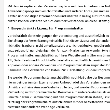
Mit dem Akzeptieren der Vereinbarung bzw. mit dem Aufrufen oder Nutz
Anwendungsprogrammierschnittstellen und anderer Tools (zusammen die
Texten und sonstigen Informationen und Inhalten in Bezug auf Produkte
nutzen können, erklären Sie sich damit einverstanden, an diese Lizenz 
1. Eingeschränkte Lizenz für Programminhalte
Vorbehaltlich der Bedingungen der Vereinbarung und ausschließlich z
Einhaltung der Vereinbarung (einschließlich dieser Lizenz und der ande
nicht übertragbare, nicht unterlizenzierbare, nicht exklusive, gebühren
anzuzeigen; (b) nur diejenigen der Amazon-Marken zu verwenden (wie in 
Programminhalte, ausschließlich auf Ihrer Website und in Übereinstimmu
API, Datenfeeds und Produkt-Werbeinhalte ausschließlich gemäß den Spe
Kopieren oder andere Verwenden von Programminhalten zugunsten Dri
Sammeln und Extrahieren von Daten. Zur Klarstellung: Zu den Program
Sie werden Programminhalte ausschließlich nach Maßgabe der Besti
hiermit eingeräumten Lizenz nutzen. Unbeschadet des Vorstehenden we
Umsätze auf eine Amazon-Website zu leiten, und werden Programminhal
Verbindung mit Programminhalten Besucher auf andere Websites als ein
unmittelbarem Zusammenhang mit den Programminhalten stehen, Links z
Nutzung der Programminhalte ausschließlich mit der betreffenden Pr
nicht mit einer anderen Webpage verlinken.