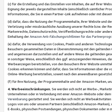
(c) für die Erstellung und das Einstellen von Inhalten, die auf Ihrer We
Eignung der jeweils dargestellten Inhalte (einschließlich sämtlicher 
Informationen, die Sie in einen Partner-Link aufnehmen oder mit diese
(d) dafür, dass die Nutzung der Programminhalte, Ihrer Website und des 
Verletzung oder missbräuchliche Ausübung unserer Rechte bzw. der Recht
Markenrechte, Datenschutzrechte, Veröffentlichungsrechte oder anderer
Einhaltung der
Amazon Anti-Fälschungsrichtlinien für das Partnerpro
(e) dafür, die Verwendung von Cookies, Pixeln und anderen Technologien
Besuchern gesammelten Daten in Übereinstimmung mit den geltenden Ge
und angemessen darzustellen und auf andere Weise die geltenden geset
in sonstiger Weise, einschließlich des ggf. anzuzeigenden Hinweises, d
Werbeanzeigen bereitstellen, von den Besuchern Ihrer Website unmitte
Cookies erkennen können und dafür, dass Sie Informationen über die v
Online-Werbung bereitstellen, soweit nach den anwendbaren gesetzlic
(f) für Ihre Nutzung, der Programminhalte und der Amazon-Marken, u
4. Werbeeinschränkungen.
Sie werden sich nicht an Werbe-, Market
Unternehmen oder in Verbindung mit einer Amazon-Website oder dem Pa
Vereinbarung
gestattet sind. Sie werden sich nicht an Werbeaktivitäten
Logos von uns oder unseren Partnern (einschließlich Amazon-Marken), 
E-Books, physischen Postsendungen, physischen Dokumenten oder in 