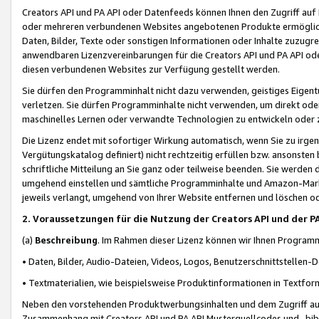
Creators API und PA API oder Datenfeeds können Ihnen den Zugriff auf D
oder mehreren verbundenen Websites angebotenen Produkte ermögliche
Daten, Bilder, Texte oder sonstigen Informationen oder Inhalte zuzugre
anwendbaren Lizenzvereinbarungen für die Creators API und PA API od
diesen verbundenen Websites zur Verfügung gestellt werden.
Sie dürfen den Programminhalt nicht dazu verwenden, geistiges Eigent
verletzen. Sie dürfen Programminhalte nicht verwenden, um direkt ode
maschinelles Lernen oder verwandte Technologien zu entwickeln oder zu
Die Lizenz endet mit sofortiger Wirkung automatisch, wenn Sie zu irg
Vergütungskatalog definiert) nicht rechtzeitig erfüllen bzw. ansonsten
schriftliche Mitteilung an Sie ganz oder teilweise beenden. Sie werden
umgehend einstellen und sämtliche Programminhalte und Amazon-Marke
jeweils verlangt, umgehend von Ihrer Website entfernen und löschen od
2. Voraussetzungen für die Nutzung der Creators API und der P
(a)
Beschreibung
. Im Rahmen dieser Lizenz können wir Ihnen Programmi
• Daten, Bilder, Audio-Dateien, Videos, Logos, Benutzerschnittstellen-
• Textmaterialien, wie beispielsweise Produktinformationen in Textfor
Neben den vorstehenden Produktwerbungsinhalten und dem Zugriff auf 
Zusammenhang mit Creators API und PA API Musterquellcodes und -bibli