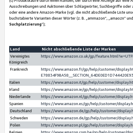
(c) Produktkäufe durch einen Kunden, der durch eine Anzeige auf eine 
Ausschreibungen und Auktionen über Schlagwörter, Suchbegriffe oder 
oder eine andere Amazon-Marke (vgl. die nicht abschließende Liste un
buchstabierte Varianten dieser Wörter (z. B. „ammazon“, „amaozn“ und „
Suchplatzierung
”);
Land
Nicht abschließende Liste der Marken
Vereinigtes
https://www.amazon.co.uk/gp/feature.html?ie=U
Königreich
Frankreich
https://www.amazon.fr/gp/help/customer/displa
E78834F9BA58__SECTION_64DE0ED1D744420E9
Italien
https://www.amazon.it/gp/help/customer/display
Irland
https://www.amazon.ie/gp/help/customer/displa
Niederlande
https://www.amazon.nl/gp/help/customer/display
Spanien
https://www.amazon.es/gp/help/customer/display
Deutschland
https://www.amazon.de/gp/help/customer/displa
Schweden
https://www.amazon.de/gp/help/customer/displa
Polen
https://www.amazon.pl/gp/help/customer/display
Belgien
https://www.amazon.com.be/gp/help/customer/d