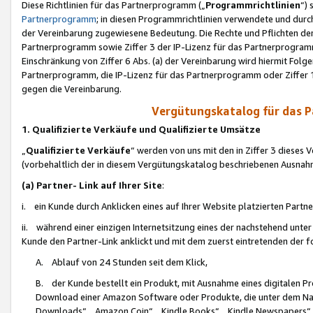
Diese Richtlinien für das Partnerprogramm („
Programmrichtlinien
“)
Partnerprogramm
; in diesen Programmrichtlinien verwendete und durch
der Vereinbarung zugewiesene Bedeutung. Die Rechte und Pflichten de
Partnerprogramm sowie Ziffer 3 der IP-Lizenz für das Partnerprogram
Einschränkung von Ziffer 6 Abs. (a) der Vereinbarung wird hiermit Fol
Partnerprogramm, die IP-Lizenz für das Partnerprogramm oder Ziffer 1
gegen die Vereinbarung.
Vergütungskatalog für das 
1. Qualifizierte Verkäufe und Qualifizierte Umsätze
„
Qualifizierte Verkäufe
“ werden von uns mit den in Ziffer 3 diese
(vorbehaltlich der in diesem Vergütungskatalog beschriebenen Ausnah
(a) Partner- Link auf Ihrer Site
:
i. ein Kunde durch Anklicken eines auf Ihrer Website platzierten Part
ii. während einer einzigen Internetsitzung eines der nachstehend unter (i)
Kunde den Partner-Link anklickt und mit dem zuerst eintretenden der f
A. Ablauf von 24 Stunden seit dem Klick,
B. der Kunde bestellt ein Produkt, mit Ausnahme eines digitalen P
Download einer Amazon Software oder Produkte, die unter dem N
Downloads“, „Amazon Coin“, „Kindle Books“, „Kindle Newspapers“, „