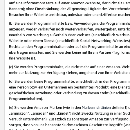
auf eine Informationsseite auf einer Amazon-Website, der nicht als Part
Bannern); ohne Einschränkung der Allgemeingültigkeit des Vorstehende
Besucher Ihrer Website unsichtbar, unlesbar oder unentzifferbar mache
(b) Sie werden Programminhalte bzw. Anwendungen, die Programminhalt
anzeigen, weder verkaufen noch weiterverkaufen, weitergeben, unterli
innerhalb von Werbung außerhalb Ihrer Website (einschließlich Werbun
Website oder einem Dienst (einschließlich Social Networking-Website
Rechte an den Programminhalten oder auf die Programminhalte an eine a
übertragen müssten, und Sie werden keine mit Ihrem Partner-Tag formati
Ihre Website ist.
(c) Sie werden Programminhalte, die nicht mehr auf einer Amazon-Websit
mehr zur Nutzung zur Verfügung stehen, umgehend von Ihrer Website e
(d) Sie werden keine Programminhalte, einschließlich in den Programmin
eine Person bzw. ein Unternehmen ein bestimmtes Produkt, eine Dienstle
geschäftlichen Beziehung oder Verbindung zu diesen steht (einschließli
Programminhalten).
(e) Sie werden Amazon-Marken (wie in den
Markenrichtlinien
definiert) 
„ammazon“, „amaozn“ und „kindel“) nicht zwecks Nutzung in einer Suc
Versuch unternehmen). Zusätzlich zu sonstigen Amazon zur Verfügung 
sorgen, dass von uns benannte Suchmaschinen Geschützte Begriffe (wie 