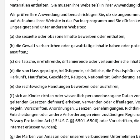
Materialien enthalten. Sie müssen Ihre Website(s) in Ihrer Anwendung ide
Wir prüfen Ihre Anwendung und benachrichtigen Sie, ob sie angenommen
auf Aufnahme Ihrer Website in das Partnerprogramm und Sie dürfen kei
Ungeeignet sind unter anderem Websites:
(a) die sexuelle oder obszöne Inhalte bewerben oder enthalten;
(b) die Gewalt verherrlichen oder gewalttätige Inhalte haben oder pot
anstiften,;
(c) die falsche, irreführende, diffamierende oder verleumderische Inha
(d) die von Hass geprägte, belästigende, schädliche, die Privatsphäre v
Herkunft, Hautfarbe, Geschlecht, Religion, Nationalität, Behinderung, 
(e) die rechtswidrige Handlungen bewerben oder ausführen;
(f) sich an Kinder richten oder wissentlich personenbezogene Daten vo
geltenden Gesetzen definiert) erheben, verwenden oder offenlegen, Vo
Regeln, Vorschriften, Anordnungen, Lizenzen, Genehmigungen, Richtlini
Entscheidungen oder andere Anforderungen einer zuständigen Regierung
Privacy Protection Act (15 U.S.C. §§ 6501-6506) oder Vorschriften, di
Internet erlassen wurden);
(g) die Marken von Amazon oder unseren verbundenen Unternehmen b