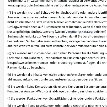
Werbeinhalte im Zusammenhang mit Suchergebnissen verwendet werden,
vorausgesetzt die Suchmaschine verfügt über entsprechende Ausschlu
(f) Sie werden nicht auf Schlagwörter, Suchbegriffe oder andere Ident
Amazon oder unseren verbundenen Unternehmen oder Abwandlungen bzw
nicht abschließende Liste unserer Marken entnehmen Sie bitte der Nich
Schlagwortauktionen auf Suchmaschinen teilnehmen, wenn die sich da
Kostenpflichtige Suchplatzierung (wie im
Vergütungskatalog
definiert
Suchmaschinen Links zur Verfügung stellen, damit Sie bei allgemeinen I
kostenfreien Suchergebnissen) auftauchen, solange Sie die
Vereinbaru
auf Ihre Website leiten und nicht unmittelbar oder mittelbar über eine
(g) Sie werden natürlichen oder juristischen Personen für die Nutzung 
Form von Geld, Rabatten, Preisnachlässen, Punkten, Spenden für Hilfs
beispielsweise keine Prämien- oder Treueprogramme auflegen, die Anrei
Partner-Links zu besuchen.
(h) Sie werden die Inhalte von elektronischen Formularen oder anderem M
abfangen, aufzeichnen, umleiten, auslesen, auslegen oder ausfüllen.
(i) Sie werden keine Kontodaten, die unsere Kunden im Zusammenhang 
Kunden der Amazon-Websites), abfragen, erheben, einholen, speichern,
(j) Sie werden Funktionen von Schaltflächen, Links oder andere Funkti
(k) Sie werden keine Bestellungen oder andere Geschäfte über eine Ama