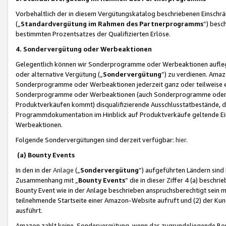
Vorbehaltlich der in diesem Vergütungskatalog beschriebenen Einschr
(„
Standardvergütung im Rahmen des Partnerprogramms
“) besc
bestimmten Prozentsatzes der Qualifizierten Erlöse.
4. Sondervergütung oder Werbeaktionen
Gelegentlich können wir Sonderprogramme oder Werbeaktionen auflegen,
oder alternative Vergütung („
Sondervergütung
”) zu verdienen. Amazo
Sonderprogramme oder Werbeaktionen jederzeit ganz oder teilweise einz
Sonderprogramme oder Werbeaktionen (auch Sonderprogramme oder We
Produktverkäufen kommt) disqualifizierende Ausschlusstatbestände, di
Programmdokumentation im Hinblick auf Produktverkäufe geltende E
Werbeaktionen.
Folgende Sondervergütungen sind derzeit verfügbar:
hier
.
(a) Bounty Events
In den in der
Anlage
(„
Sondervergütung
“) aufgeführten Ländern sind
Zusammenhang mit „
Bounty Events
“ die in dieser Ziffer 4 (a) besch
Bounty Event wie in der Anlage beschrieben anspruchsberechtigt sein mu
teilnehmende Startseite einer Amazon-Website aufruft und (2) der Kun
ausführt.
Amazon zahlt keine Sondervergütung, wenn das zugrundeliegende Boun