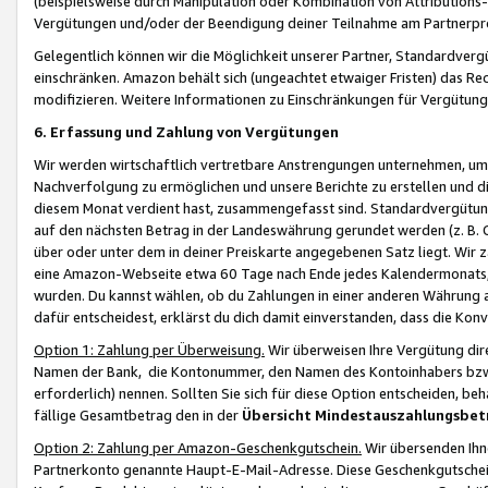
(beispielsweise durch Manipulation oder Kombination von Attributions-
Vergütungen und/oder der Beendigung deiner Teilnahme am Partnerp
Gelegentlich können wir die Möglichkeit unserer Partner, Standardv
einschränken. Amazon behält sich (ungeachtet etwaiger Fristen) das Re
modifizieren. Weitere Informationen zu Einschränkungen für Vergütung
6. Erfassung und Zahlung von Vergütungen
Wir werden wirtschaftlich vertretbare Anstrengungen unternehmen, um 
Nachverfolgung zu ermöglichen und unsere Berichte zu erstellen und di
diesem Monat verdient hast, zusammengefasst sind. Standardvergütung
auf den nächsten Betrag in der Landeswährung gerundet werden (z. B. C
über oder unter dem in deiner Preiskarte angegebenen Satz liegt. Wir
eine Amazon-Webseite etwa 60 Tage nach Ende jedes Kalendermonats, i
wurden. Du kannst wählen, ob du Zahlungen in einer anderen Währung
dafür entscheidest, erklärst du dich damit einverstanden, dass die K
Option 1: Zahlung per Überweisung.
Wir überweisen Ihre Vergütung dir
Namen der Bank, die Kontonummer, den Namen des Kontoinhabers bzw. a
erforderlich) nennen. Sollten Sie sich für diese Option entscheiden, be
fällige Gesamtbetrag den in der
Übersicht Mindestauszahlungsbet
Option 2: Zahlung per Amazon-Geschenkgutschein.
Wir übersenden Ihne
Partnerkonto genannte Haupt-E-Mail-Adresse. Diese Geschenkgutschei