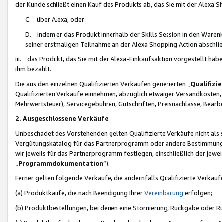
der Kunde schließt einen Kauf des Produkts ab, das Sie mit der Alexa 
C. über Alexa, oder
D. indem er das Produkt innerhalb der Skills Session in den Waren
seiner erstmaligen Teilnahme an der Alexa Shopping Action abschlie
iii. das Produkt, das Sie mit der Alexa-Einkaufsaktion vorgestellt ha
ihm bezahlt.
Die aus den einzelnen Qualifizierten Verkäufen generierten „
Qualifizi
Qualifizierten Verkäufe einnehmen, abzüglich etwaiger Versandkosten
Mehrwertsteuer), Servicegebühren, Gutschriften, Preisnachlässe, Bear
2. Ausgeschlossene Verkäufe
Unbeschadet des Vorstehenden gelten Qualifizierte Verkäufe nicht als
Vergütungskatalog für das Partnerprogramm oder andere Bestimmungen,
wir jeweils für das Partnerprogramm festlegen, einschließlich der jewe
„
Programmdokumentation
“).
Ferner gelten folgende Verkäufe, die andernfalls Qualifizierte Verkä
(a) Produktkäufe, die nach Beendigung Ihrer
Vereinbarung
erfolgen;
(b) Produktbestellungen, bei denen eine Stornierung, Rückgabe oder R