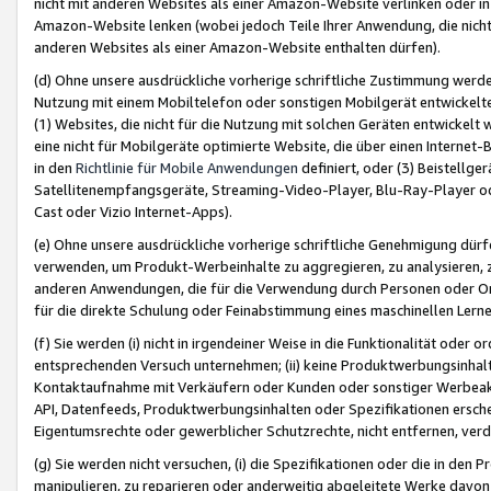
nicht mit anderen Websites als einer Amazon-Website verlinken oder i
Amazon-Website lenken (wobei jedoch Teile Ihrer Anwendung, die nich
anderen Websites als einer Amazon-Website enthalten dürfen).
(d) Ohne unsere ausdrückliche vorherige schriftliche Zustimmung werd
Nutzung mit einem Mobiltelefon oder sonstigen Mobilgerät entwickelt
(1) Websites, die nicht für die Nutzung mit solchen Geräten entwickelt
eine nicht für Mobilgeräte optimierte Website, die über einen Interne
in den
Richtlinie für Mobile Anwendungen
definiert, oder (3) Beistellge
Satellitenempfangsgeräte, Streaming-Video-Player, Blu-Ray-Player ode
Cast oder Vizio Internet-Apps).
(e) Ohne unsere ausdrückliche vorherige schriftliche Genehmigung dürfe
verwenden, um Produkt-Werbeinhalte zu aggregieren, zu analysieren, 
anderen Anwendungen, die für die Verwendung durch Personen oder Or
für die direkte Schulung oder Feinabstimmung eines maschinellen Lern
(f) Sie werden (i) nicht in irgendeiner Weise in die Funktionalität ode
entsprechenden Versuch unternehmen; (ii) keine Produktwerbungsinha
Kontaktaufnahme mit Verkäufern oder Kunden oder sonstiger Werbeaktiv
API, Datenfeeds, Produktwerbungsinhalten oder Spezifikationen erschei
Eigentumsrechte oder gewerblicher Schutzrechte, nicht entfernen, verd
(g) Sie werden nicht versuchen, (i) die Spezifikationen oder die in de
manipulieren, zu reparieren oder anderweitig abgeleitete Werke davon z