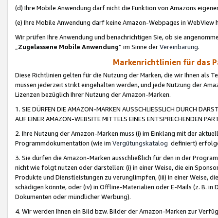
(d) Ihre Mobile Anwendung darf nicht die Funktion von Amazons eige
(e) Ihre Mobile Anwendung darf keine Amazon-Webpages in WebView 
Wir prüfen Ihre Anwendung und benachrichtigen Sie, ob sie angenomm
„
Zugelassene Mobile Anwendung
“ im Sinne der
Vereinbarung
.
Markenrichtlinien für das 
Diese Richtlinien gelten für die Nutzung der Marken, die wir Ihnen als 
müssen jederzeit strikt eingehalten werden, und jede Nutzung der Ama
Lizenzen bezüglich Ihrer Nutzung der Amazon-Marken.
1. SIE DÜRFEN DIE AMAZON-MARKEN AUSSCHLIESSLICH DURCH DARS
AUF EINER AMAZON-WEBSITE MITTELS EINES ENTSPRECHENDEN PART
2. Ihre Nutzung der Amazon-Marken muss (i) im Einklang mit der aktuells
Programmdokumentation (wie im
Vergütungskatalog
definiert) erfolg
3. Sie dürfen die Amazon-Marken ausschließlich für den in der Progr
nicht wie folgt nutzen oder darstellen: (i) in einer Weise, die ein Spo
Produkte und Dienstleistungen zu verunglimpfen, (iii) in einer Weise
schädigen könnte, oder (iv) in Offline-Materialien oder E-Mails (z. B.
Dokumenten oder mündlicher Werbung).
4. Wir werden Ihnen ein Bild bzw. Bilder der Amazon-Marken zur Verfüg