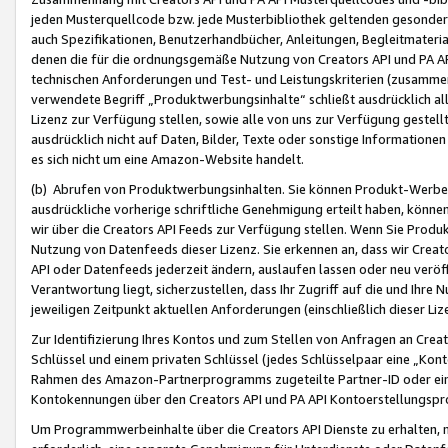
jeden Musterquellcode bzw. jede Musterbibliothek geltenden gesonder
auch Spezifikationen, Benutzerhandbücher, Anleitungen, Begleitmaterial
denen die für die ordnungsgemäße Nutzung von Creators API und PA A
technischen Anforderungen und Test- und Leistungskriterien (zusammen
verwendete Begriff „Produktwerbungsinhalte“ schließt ausdrücklich al
Lizenz zur Verfügung stellen, sowie alle von uns zur Verfügung gestel
ausdrücklich nicht auf Daten, Bilder, Texte oder sonstige Informatione
es sich nicht um eine Amazon-Website handelt.
(b) Abrufen von Produktwerbungsinhalten. Sie können Produkt-Werbein
ausdrückliche vorherige schriftliche Genehmigung erteilt haben, könn
wir über die Creators API Feeds zur Verfügung stellen. Wenn Sie Produk
Nutzung von Datenfeeds dieser Lizenz. Sie erkennen an, dass wir Creat
API oder Datenfeeds jederzeit ändern, auslaufen lassen oder neu veröffe
Verantwortung liegt, sicherzustellen, dass Ihr Zugriff auf die und Ihr
jeweiligen Zeitpunkt aktuellen Anforderungen (einschließlich dieser Liz
Zur Identifizierung Ihres Kontos und zum Stellen von Anfragen an Crea
Schlüssel und einem privaten Schlüssel (jedes Schlüsselpaar eine „Kon
Rahmen des Amazon-Partnerprogramms zugeteilte Partner-ID oder ein
Kontokennungen über den Creators API und PA API Kontoerstellungspro
Um Programmwerbeinhalte über die Creators API Dienste zu erhalten, m