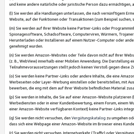
und keine andere natürliche oder juristische Person dazu ermächtigen, a
(l) Sie werden alle Handlungen unterlassen, die nach vernünftigem Erme
Website, auf der Funktionen oder Transaktionen (zum Beispiel suchen, s
(m) Sie werden auf Ihrer Website keine Partner-Links oder Programmin
Spionagesoftware, Schadsoftware, Computerviren, Würmern, Trojaner
Herunterladen oder Installieren auf einem Nutzer-Computer oder ande
genehmigt wurden.
(n) Sie werden Amazon-Websites oder Teile davon nicht auf Ihrer Websi
(z. B., WebView) innerhalb einer Mobilen Anwendung. Die Darstellung ein
Teilnahmevoraussetzungen stellt jedoch keinen Verstoß gegen diese Zif
(o) Sie werden keine Partner-Links oder andere Inhalte, die eine Am
Werbeseiten oder Layer-Werbung einstellen oder bereitstellen, mit Au
bewerben, die eng mit dem auf Ihrer Website befindlichen Material z
(p) Sie werden in Inhalte, die Sie auf einer Amazon-Website platzier
Werbediensten oder in einer Kundenbewertung, einem Forum, einem Wun
einer Amazon-Website verfügbaren Kontext) keine Partner-Links integr
(q) Sie werden nicht versuchen, den
Vergütungskatalog
zu umgehen oder
dass sich eine Webpage einer Amazon-Website im Browser eines Kunden 
(r) Sie werden nicht versuchen, Internetverkehr (Traffic) oder Vergü