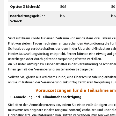
Option 3 (Scheck)
50£
50
Bearbeitungsgebühr
k.A.
k.A
Scheck
Sind auf Ihrem Konto für einen Zeitraum von mindestens drei Jahren kein
Frist von sieben Tagen nach einer entsprechenden Ankündigung die für
Schlussbetrag zurückzuhalten, der dem in der Übersicht Mindestausz
Mindestauszahlungsbetrag entspricht. Ferner können eine etwaig aufg
unterliegen oder durch geltende Verjährungsfristen verfallen.
An Sie unter Abzug bzw. Einbehalt aller in der Vereinbarung beschrieb
Ihnen gemäß der Vereinbarung zustehenden Beträge dar.
Sollten Sie, gleich aus welchem Grund, eine Überschusszahlung erhalte
an Sie im Rahmen der Vereinbarung zukünftig zahlbaren Vergütung zu 
Voraussetzungen für die Teilnahme a
1. Anmeldung und Teilnahmeberechtigung
Sie leiten den Anmeldeprozess ein, indem Sie einen vollständigen und 
muss/müssen originäre Inhalte (original content) enthalten und über d
Originalinhalte, die Materialien von Dritten verwenden, müssen wese