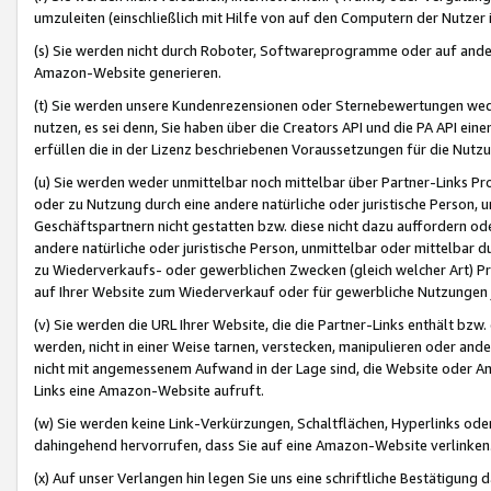
umzuleiten (einschließlich mit Hilfe von auf den Computern der Nutzer i
(s) Sie werden nicht durch Roboter, Softwareprogramme oder auf andere
Amazon-Website generieren.
(t) Sie werden unsere Kundenrezensionen oder Sternebewertungen wed
nutzen, es sei denn, Sie haben über die Creators API und die PA API e
erfüllen die in der Lizenz beschriebenen Voraussetzungen für die Nutzu
(u) Sie werden weder unmittelbar noch mittelbar über Partner-Links P
oder zu Nutzung durch eine andere natürliche oder juristische Person,
Geschäftspartnern nicht gestatten bzw. diese nicht dazu auffordern od
andere natürliche oder juristische Person, unmittelbar oder mittelbar
zu Wiederverkaufs- oder gewerblichen Zwecken (gleich welcher Art) 
auf Ihrer Website zum Wiederverkauf oder für gewerbliche Nutzungen 
(v) Sie werden die URL Ihrer Website, die die Partner-Links enthält b
werden, nicht in einer Weise tarnen, verstecken, manipulieren oder and
nicht mit angemessenem Aufwand in der Lage sind, die Website oder A
Links eine Amazon-Website aufruft.
(w) Sie werden keine Link-Verkürzungen, Schaltflächen, Hyperlinks ode
dahingehend hervorrufen, dass Sie auf eine Amazon-Website verlinken
(x) Auf unser Verlangen hin legen Sie uns eine schriftliche Bestätigung