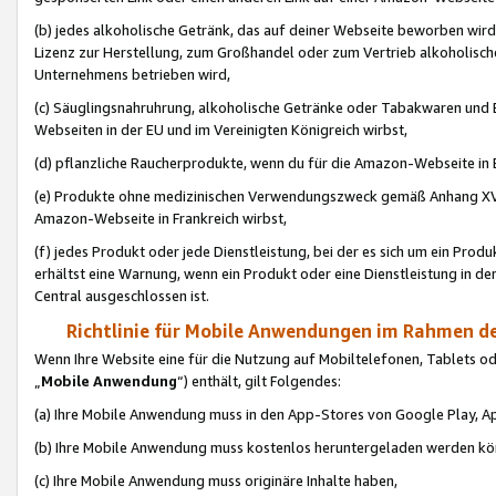
(b) jedes alkoholische Getränk, das auf deiner Webseite beworben wird
Lizenz zur Herstellung, zum Großhandel oder zum Vertrieb alkoholisch
Unternehmens betrieben wird,
(c) Säuglingsnahruhrung, alkoholische Getränke oder Tabakwaren und E
Webseiten in der EU und im Vereinigten Königreich wirbst,
(d) pflanzliche Raucherprodukte, wenn du für die Amazon-Webseite in B
(e) Produkte ohne medizinischen Verwendungszweck gemäß Anhang XVI 
Amazon-Webseite in Frankreich wirbst,
(f) jedes Produkt oder jede Dienstleistung, bei der es sich um ein Prod
erhältst eine Warnung, wenn ein Produkt oder eine Dienstleistung in de
Central ausgeschlossen ist.
Richtlinie für Mobile Anwendungen im Rahmen de
Wenn Ihre Website eine für die Nutzung auf Mobiltelefonen, Tablets 
„
Mobile Anwendung
“) enthält, gilt Folgendes:
(a) Ihre Mobile Anwendung muss in den App-Stores von Google Play, A
(b) Ihre Mobile Anwendung muss kostenlos heruntergeladen werden könn
(c) Ihre Mobile Anwendung muss originäre Inhalte haben,