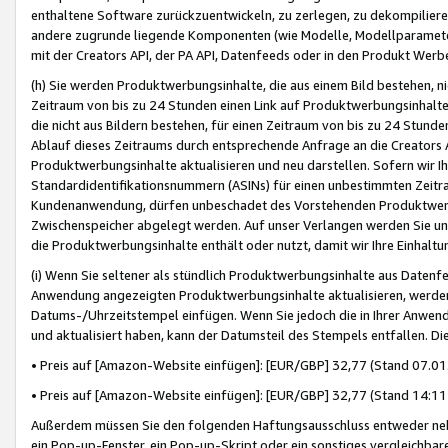
enthaltene Software zurückzuentwickeln, zu zerlegen, zu dekompilier
andere zugrunde liegende Komponenten (wie Modelle, Modellparameter
mit der Creators API, der PA API, Datenfeeds oder in den Produkt Werb
(h) Sie werden Produktwerbungsinhalte, die aus einem Bild bestehen, ni
Zeitraum von bis zu 24 Stunden einen Link auf Produktwerbungsinhalte
die nicht aus Bildern bestehen, für einen Zeitraum von bis zu 24 Stund
Ablauf dieses Zeitraums durch entsprechende Anfrage an die Creators 
Produktwerbungsinhalte aktualisieren und neu darstellen. Sofern wir Ih
Standardidentifikationsnummern (ASINs) für einen unbestimmten Zeitra
Kundenanwendung, dürfen unbeschadet des Vorstehenden Produktwerbu
Zwischenspeicher abgelegt werden. Auf unser Verlangen werden Sie un
die Produktwerbungsinhalte enthält oder nutzt, damit wir Ihre Einhalt
(i) Wenn Sie seltener als stündlich Produktwerbungsinhalte aus Datenfe
Anwendung angezeigten Produktwerbungsinhalte aktualisieren, werden 
Datums-/Uhrzeitstempel einfügen. Wenn Sie jedoch die in Ihrer Anwe
und aktualisiert haben, kann der Datumsteil des Stempels entfallen. Dies
• Preis auf [Amazon-Website einfügen]: [EUR/GBP] 32,77 (Stand 07.01.
• Preis auf [Amazon-Website einfügen]: [EUR/GBP] 32,77 (Stand 14:11 
Außerdem müssen Sie den folgenden Haftungsausschluss entweder neb
ein Pop-up-Fenster, ein Pop-up-Skript oder ein sonstiges vergleichba