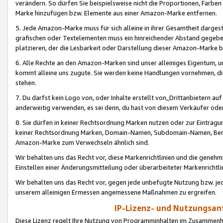
verändern. So dürfen Sie beispielsweise nicht die Proportionen, Farb
Marke hinzufügen bzw. Elemente aus einer Amazon-Marke entfernen.
5. Jede Amazon-Marke muss für sich alleine in ihrer Gesamtheit darge
grafischen oder Textelementen muss ein hinreichender Abstand gegebe
platzieren, der die Lesbarkeit oder Darstellung dieser Amazon-Marke b
6. Alle Rechte an den Amazon-Marken sind unser alleiniges Eigentum, 
kommt alleine uns zugute. Sie werden keine Handlungen vornehmen, 
stehen.
7. Du darfst kein Logo von, oder Inhalte erstellt von,
Drittanbietern au
anderweitig verwenden, es sei denn, du hast von diesem Verkäufer oder
8. Sie dürfen in keiner Rechtsordnung Marken nutzen oder zur Eintragu
keiner Rechtsordnung Marken, Domain-Namen, Subdomain-Namen, Benu
Amazon-Marke zum Verwechseln ähnlich sind.
Wir behalten uns das Recht vor, diese Markenrichtlinien und die gene
Einstellen einer Änderungsmitteilung oder überarbeiteter Markenricht
Wir behalten uns das Recht vor, gegen jede unbefugte Nutzung bzw. jede 
unserem alleinigen Ermessen angemessene Maßnahmen zu ergreifen.
IP-Lizenz- und Nutzungsan
Diese Lizenz regelt Ihre Nutzung von Programminhalten im Zusammen