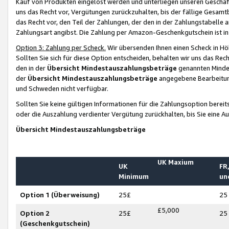
Kauf von Produkten eingelöst werden und unterliegen unseren Geschäf
uns das Recht vor, Vergütungen zurückzuhalten, bis der fällige Gesamt
das Recht vor, den Teil der Zahlungen, der den in der Zahlungstabelle 
Zahlungsart angibst. Die Zahlung per Amazon-Geschenkgutschein ist in
Option 3: Zahlung per Scheck.
Wir übersenden Ihnen einen Scheck in Höh
Sollten Sie sich für diese Option entscheiden, behalten wir uns das Rec
den in der
Übersicht Mindestauszahlungsbeträge
genannten Mindest
der
Übersicht Mindestauszahlungsbeträge
angegebene Bearbeitung
und Schweden nicht verfügbar.
Sollten Sie keine gültigen Informationen für die Zahlungsoption bereit
oder die Auszahlung verdienter Vergütung zurückhalten, bis Sie eine A
Übersicht Mindestauszahlungsbeträge
UK Maxium
UK
FR,
Minimum
un
Option 1 (Überweisung)
25£
25
£5,000
Option 2
25£
25
(Geschenkgutschein)