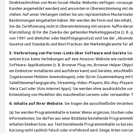
Direktnachrichten von Ihren Social-Media-Websites einfügen. vorausg
Kunden angemeldet werden) und ansonsten in Übereinstimmung mit der
stehen. Auf unser Verlangen stellen Sie uns repräsentative Mustermater
Bestimmungen eingehalten haben. Wir werden die Form und den Inhalt, di
Sie die Zertifizierung nicht in Übereinstimmung mit unserer Aufforderu
Klarstellung: (i) Für die Zwecke der geltenden Marketinggesetze (z. 
von 1991 und ähnlicher oder Nachfolgegesetze) sind Sie der „Absender“ j
Gesetze und Standards und Best Practices der Marketingbranche für 
5. Verbreitung von Partner-Links über Software und Geräte
Sie
nutzen bzw. keine Verlinkungen auf eine Amazon-Website wie nachsteh
Software-Applikationen (z. B. Browser Plug-ins, Browser Helper Objec
ein Endnutzer installieren und ausführen kann) und Geräten, einschlie
Zugelassenen Mobilen Anwendungen); oder (b) im Zusammenhang mit bzw.
Satellitenempfangsgeräte, Streaming-Video-Playern, Blu-Ray-Playern 
Viera Cast oder Vizio Internet Apps). Sie werden ohne ausdrückliche v
Entwicklung von Modellen des maschinellen Lernens oder verwandter 
6. Inhalte auf Ihrer Website
. Sie tragen die ausschließliche Verantwo
(a) Sie werden Programminhalte in keiner Weise ergänzen, löschen oder
Informationen; Sie dürfen aus einer Bilddatei bestehende Programminhal
erhalten bleiben bzw. aus Text bestehende Programminhalte so kürzen, 
Kürzung nicht sachlich falsch oder irreführend wird. Einige Arten von L