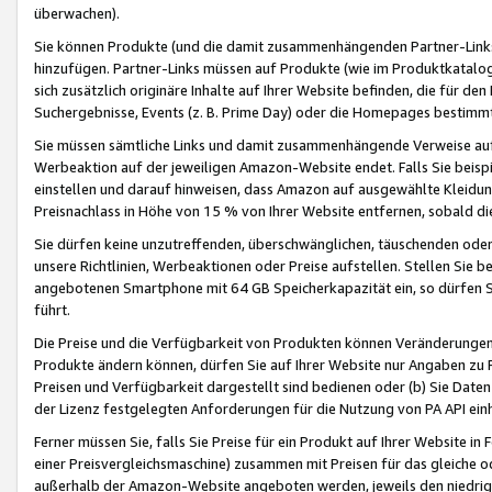
überwachen).
Sie können Produkte (und die damit zusammenhängenden Partner-Links)
hinzufügen. Partner-Links müssen auf Produkte (wie im Produktkatalog de
sich zusätzlich originäre Inhalte auf Ihrer Website befinden, die für 
Suchergebnisse, Events (z. B. Prime Day) oder die Homepages bestimmte
Sie müssen sämtliche Links und damit zusammenhängende Verweise auf z
Werbeaktion auf der jeweiligen Amazon-Website endet. Falls Sie beisp
einstellen und darauf hinweisen, dass Amazon auf ausgewählte Kleidun
Preisnachlass in Höhe von 15 % von Ihrer Website entfernen, sobald di
Sie dürfen keine unzutreffenden, überschwänglichen, täuschenden od
unsere Richtlinien, Werbeaktionen oder Preise aufstellen. Stellen Sie 
angebotenen Smartphone mit 64 GB Speicherkapazität ein, so dürfen S
führt.
Die Preise und die Verfügbarkeit von Produkten können Veränderungen 
Produkte ändern können, dürfen Sie auf Ihrer Website nur Angaben zu P
Preisen und Verfügbarkeit dargestellt sind bedienen oder (b) Sie Daten
der Lizenz festgelegten Anforderungen für die Nutzung von PA API einh
Ferner müssen Sie, falls Sie Preise für ein Produkt auf Ihrer Website in 
einer Preisvergleichsmaschine) zusammen mit Preisen für das gleiche o
außerhalb der Amazon-Website angeboten werden, jeweils den niedrigst