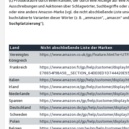
(c) Produktkäufe durch einen Kunden, der durch eine Anzeige auf eine 
Ausschreibungen und Auktionen über Schlagwörter, Suchbegriffe oder 
oder eine andere Amazon-Marke (vgl. die nicht abschließende Liste un
buchstabierte Varianten dieser Wörter (z. B. „ammazon“, „amaozn“ und „
Suchplatzierung
”);
Land
Nicht abschließende Liste der Marken
Vereinigtes
https://www.amazon.co.uk/gp/feature.html?ie=U
Königreich
Frankreich
https://www.amazon.fr/gp/help/customer/displa
E78834F9BA58__SECTION_64DE0ED1D744420E9
Italien
https://www.amazon.it/gp/help/customer/display
Irland
https://www.amazon.ie/gp/help/customer/displa
Niederlande
https://www.amazon.nl/gp/help/customer/display
Spanien
https://www.amazon.es/gp/help/customer/display
Deutschland
https://www.amazon.de/gp/help/customer/displa
Schweden
https://www.amazon.de/gp/help/customer/displa
Polen
https://www.amazon.pl/gp/help/customer/display
Belgien
https://www.amazon.com.be/gp/help/customer/d