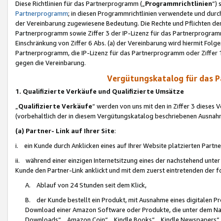
Diese Richtlinien für das Partnerprogramm („
Programmrichtlinien
“)
Partnerprogramm
; in diesen Programmrichtlinien verwendete und durch
der Vereinbarung zugewiesene Bedeutung. Die Rechte und Pflichten de
Partnerprogramm sowie Ziffer 3 der IP-Lizenz für das Partnerprogram
Einschränkung von Ziffer 6 Abs. (a) der Vereinbarung wird hiermit Fol
Partnerprogramm, die IP-Lizenz für das Partnerprogramm oder Ziffer 1
gegen die Vereinbarung.
Vergütungskatalog für das 
1. Qualifizierte Verkäufe und Qualifizierte Umsätze
„
Qualifizierte Verkäufe
“ werden von uns mit den in Ziffer 3 diese
(vorbehaltlich der in diesem Vergütungskatalog beschriebenen Ausnah
(a) Partner- Link auf Ihrer Site
:
i. ein Kunde durch Anklicken eines auf Ihrer Website platzierten Part
ii. während einer einzigen Internetsitzung eines der nachstehend unter (i)
Kunde den Partner-Link anklickt und mit dem zuerst eintretenden der f
A. Ablauf von 24 Stunden seit dem Klick,
B. der Kunde bestellt ein Produkt, mit Ausnahme eines digitalen P
Download einer Amazon Software oder Produkte, die unter dem N
Downloads“, „Amazon Coin“, „Kindle Books“, „Kindle Newspapers“, „