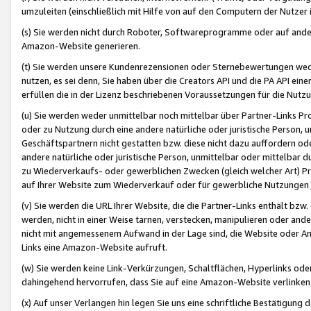
umzuleiten (einschließlich mit Hilfe von auf den Computern der Nutzer i
(s) Sie werden nicht durch Roboter, Softwareprogramme oder auf andere
Amazon-Website generieren.
(t) Sie werden unsere Kundenrezensionen oder Sternebewertungen wed
nutzen, es sei denn, Sie haben über die Creators API und die PA API e
erfüllen die in der Lizenz beschriebenen Voraussetzungen für die Nutzu
(u) Sie werden weder unmittelbar noch mittelbar über Partner-Links P
oder zu Nutzung durch eine andere natürliche oder juristische Person,
Geschäftspartnern nicht gestatten bzw. diese nicht dazu auffordern od
andere natürliche oder juristische Person, unmittelbar oder mittelbar
zu Wiederverkaufs- oder gewerblichen Zwecken (gleich welcher Art) 
auf Ihrer Website zum Wiederverkauf oder für gewerbliche Nutzungen 
(v) Sie werden die URL Ihrer Website, die die Partner-Links enthält b
werden, nicht in einer Weise tarnen, verstecken, manipulieren oder and
nicht mit angemessenem Aufwand in der Lage sind, die Website oder A
Links eine Amazon-Website aufruft.
(w) Sie werden keine Link-Verkürzungen, Schaltflächen, Hyperlinks ode
dahingehend hervorrufen, dass Sie auf eine Amazon-Website verlinken
(x) Auf unser Verlangen hin legen Sie uns eine schriftliche Bestätigung