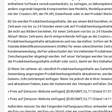
enthaltene Software zurückzuentwickeln, zu zerlegen, zu dekompilier
andere zugrunde liegende Komponenten (wie Modelle, Modellparameter
mit der Creators API, der PA API, Datenfeeds oder in den Produkt Werb
(h) Sie werden Produktwerbungsinhalte, die aus einem Bild bestehen, ni
Zeitraum von bis zu 24 Stunden einen Link auf Produktwerbungsinhalte
die nicht aus Bildern bestehen, für einen Zeitraum von bis zu 24 Stund
Ablauf dieses Zeitraums durch entsprechende Anfrage an die Creators 
Produktwerbungsinhalte aktualisieren und neu darstellen. Sofern wir Ih
Standardidentifikationsnummern (ASINs) für einen unbestimmten Zeitra
Kundenanwendung, dürfen unbeschadet des Vorstehenden Produktwerbu
Zwischenspeicher abgelegt werden. Auf unser Verlangen werden Sie un
die Produktwerbungsinhalte enthält oder nutzt, damit wir Ihre Einhalt
(i) Wenn Sie seltener als stündlich Produktwerbungsinhalte aus Datenfe
Anwendung angezeigten Produktwerbungsinhalte aktualisieren, werden 
Datums-/Uhrzeitstempel einfügen. Wenn Sie jedoch die in Ihrer Anwe
und aktualisiert haben, kann der Datumsteil des Stempels entfallen. Dies
• Preis auf [Amazon-Website einfügen]: [EUR/GBP] 32,77 (Stand 07.01.
• Preis auf [Amazon-Website einfügen]: [EUR/GBP] 32,77 (Stand 14:11 
Außerdem müssen Sie den folgenden Haftungsausschluss entweder neb
ein Pop-up-Fenster, ein Pop-up-Skript oder ein sonstiges vergleichba