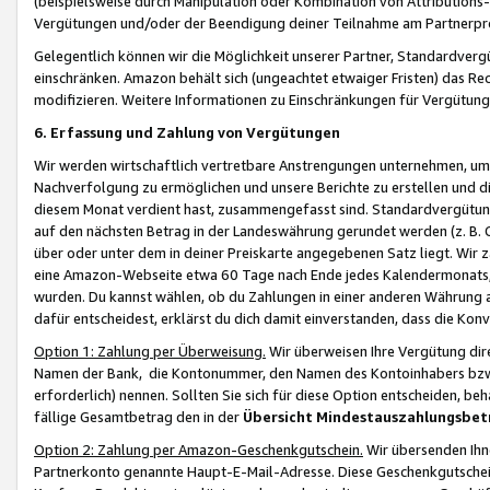
(beispielsweise durch Manipulation oder Kombination von Attributions-
Vergütungen und/oder der Beendigung deiner Teilnahme am Partnerp
Gelegentlich können wir die Möglichkeit unserer Partner, Standardv
einschränken. Amazon behält sich (ungeachtet etwaiger Fristen) das Re
modifizieren. Weitere Informationen zu Einschränkungen für Vergütung
6. Erfassung und Zahlung von Vergütungen
Wir werden wirtschaftlich vertretbare Anstrengungen unternehmen, um 
Nachverfolgung zu ermöglichen und unsere Berichte zu erstellen und di
diesem Monat verdient hast, zusammengefasst sind. Standardvergütung
auf den nächsten Betrag in der Landeswährung gerundet werden (z. B. C
über oder unter dem in deiner Preiskarte angegebenen Satz liegt. Wir
eine Amazon-Webseite etwa 60 Tage nach Ende jedes Kalendermonats, i
wurden. Du kannst wählen, ob du Zahlungen in einer anderen Währung
dafür entscheidest, erklärst du dich damit einverstanden, dass die K
Option 1: Zahlung per Überweisung.
Wir überweisen Ihre Vergütung dir
Namen der Bank, die Kontonummer, den Namen des Kontoinhabers bzw. a
erforderlich) nennen. Sollten Sie sich für diese Option entscheiden, be
fällige Gesamtbetrag den in der
Übersicht Mindestauszahlungsbet
Option 2: Zahlung per Amazon-Geschenkgutschein.
Wir übersenden Ihne
Partnerkonto genannte Haupt-E-Mail-Adresse. Diese Geschenkgutschei