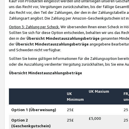
Kauf von Produkten eingelöst werden und unterliegen unseren Geschäf
uns das Recht vor, Vergütungen zurückzuhalten, bis der fällige Gesamt
das Recht vor, den Teil der Zahlungen, der den in der Zahlungstabelle 
Zahlungsart angibst. Die Zahlung per Amazon-Geschenkgutschein ist in
Option 3: Zahlung per Scheck.
Wir übersenden Ihnen einen Scheck in Höh
Sollten Sie sich für diese Option entscheiden, behalten wir uns das Rec
den in der
Übersicht Mindestauszahlungsbeträge
genannten Mindest
der
Übersicht Mindestauszahlungsbeträge
angegebene Bearbeitung
und Schweden nicht verfügbar.
Sollten Sie keine gültigen Informationen für die Zahlungsoption bereit
oder die Auszahlung verdienter Vergütung zurückhalten, bis Sie eine A
Übersicht Mindestauszahlungsbeträge
UK Maxium
UK
FR,
Minimum
un
Option 1 (Überweisung)
25£
25
£5,000
Option 2
25£
25
(Geschenkgutschein)