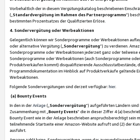
Vorbehaltlich der in diesem Vergütungskatalog beschriebenen Einschr
(„
Standardvergütung im Rahmen des Partnerprogramms
“) besc
bestimmten Prozentsatzes der Qualifizierten Erlöse.
4. Sondervergütung oder Werbeaktionen
Gelegentlich können wir Sonderprogramme oder Werbeaktionen auflegen,
oder alternative Vergütung („
Sondervergütung
”) zu verdienen. Amazo
Sonderprogramme oder Werbeaktionen jederzeit ganz oder teilweise einz
Sonderprogramme oder Werbeaktionen (auch Sonderprogramme oder We
Produktverkäufen kommt) disqualifizierende Ausschlusstatbestände, di
Programmdokumentation im Hinblick auf Produktverkäufe geltende E
Werbeaktionen.
Folgende Sondervergütungen sind derzeit verfügbar:
hier
.
(a) Bounty Events
In den in der
Anlage
(„
Sondervergütung
“) aufgeführten Ländern sind
Zusammenhang mit „
Bounty Events
“ die in dieser Ziffer 4 (a) besch
Bounty Event wie in der Anlage beschrieben anspruchsberechtigt sein mu
teilnehmende Startseite einer Amazon-Website aufruft und (2) der Kun
ausführt.
Amazon zahlt keine Sondervergütung, wenn das zugrundeliegende Boun