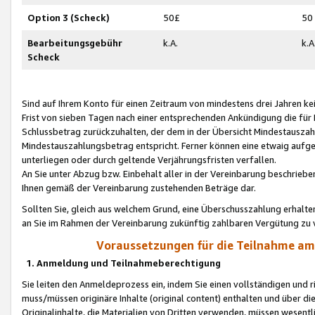
Option 3 (Scheck)
50£
50
Bearbeitungsgebühr
k.A.
k.A
Scheck
Sind auf Ihrem Konto für einen Zeitraum von mindestens drei Jahren kein
Frist von sieben Tagen nach einer entsprechenden Ankündigung die für
Schlussbetrag zurückzuhalten, der dem in der Übersicht Mindestausz
Mindestauszahlungsbetrag entspricht. Ferner können eine etwaig aufg
unterliegen oder durch geltende Verjährungsfristen verfallen.
An Sie unter Abzug bzw. Einbehalt aller in der Vereinbarung beschrieb
Ihnen gemäß der Vereinbarung zustehenden Beträge dar.
Sollten Sie, gleich aus welchem Grund, eine Überschusszahlung erhalte
an Sie im Rahmen der Vereinbarung zukünftig zahlbaren Vergütung zu 
Voraussetzungen für die Teilnahme a
1. Anmeldung und Teilnahmeberechtigung
Sie leiten den Anmeldeprozess ein, indem Sie einen vollständigen und 
muss/müssen originäre Inhalte (original content) enthalten und über d
Originalinhalte, die Materialien von Dritten verwenden, müssen wese