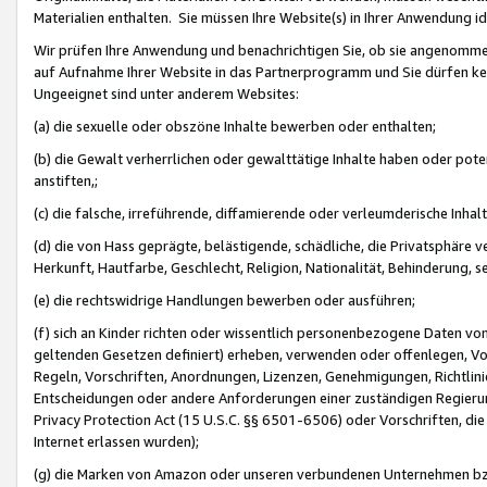
Materialien enthalten. Sie müssen Ihre Website(s) in Ihrer Anwendung ide
Wir prüfen Ihre Anwendung und benachrichtigen Sie, ob sie angenommen
auf Aufnahme Ihrer Website in das Partnerprogramm und Sie dürfen kei
Ungeeignet sind unter anderem Websites:
(a) die sexuelle oder obszöne Inhalte bewerben oder enthalten;
(b) die Gewalt verherrlichen oder gewalttätige Inhalte haben oder pot
anstiften,;
(c) die falsche, irreführende, diffamierende oder verleumderische Inha
(d) die von Hass geprägte, belästigende, schädliche, die Privatsphäre v
Herkunft, Hautfarbe, Geschlecht, Religion, Nationalität, Behinderung, 
(e) die rechtswidrige Handlungen bewerben oder ausführen;
(f) sich an Kinder richten oder wissentlich personenbezogene Daten vo
geltenden Gesetzen definiert) erheben, verwenden oder offenlegen, Vo
Regeln, Vorschriften, Anordnungen, Lizenzen, Genehmigungen, Richtlini
Entscheidungen oder andere Anforderungen einer zuständigen Regierung
Privacy Protection Act (15 U.S.C. §§ 6501-6506) oder Vorschriften, di
Internet erlassen wurden);
(g) die Marken von Amazon oder unseren verbundenen Unternehmen b