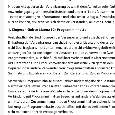
Mit dem Akzeptieren der Vereinbarung bzw. mit dem Aufrufen oder Nutz
Anwendungsprogrammierschnittstellen und anderer Tools (zusammen die
Texten und sonstigen Informationen und Inhalten in Bezug auf Produkte
nutzen können, erklären Sie sich damit einverstanden, an diese Lizenz 
1. Eingeschränkte Lizenz für Programminhalte
Vorbehaltlich der Bedingungen der Vereinbarung und ausschließlich z
Einhaltung der Vereinbarung (einschließlich dieser Lizenz und der ande
nicht übertragbare, nicht unterlizenzierbare, nicht exklusive, gebühren
anzuzeigen; (b) nur diejenigen der Amazon-Marken zu verwenden (wie in 
Programminhalte, ausschließlich auf Ihrer Website und in Übereinstimmu
API, Datenfeeds und Produkt-Werbeinhalte ausschließlich gemäß den Spe
Kopieren oder andere Verwenden von Programminhalten zugunsten Dri
Sammeln und Extrahieren von Daten. Zur Klarstellung: Zu den Program
Sie werden Programminhalte ausschließlich nach Maßgabe der Besti
hiermit eingeräumten Lizenz nutzen. Unbeschadet des Vorstehenden we
Umsätze auf eine Amazon-Website zu leiten, und werden Programminhal
Verbindung mit Programminhalten Besucher auf andere Websites als ein
unmittelbarem Zusammenhang mit den Programminhalten stehen, Links z
Nutzung der Programminhalte ausschließlich mit der betreffenden Pr
nicht mit einer anderen Webpage verlinken.