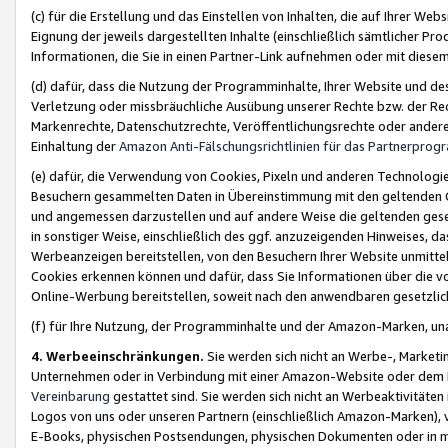
(c) für die Erstellung und das Einstellen von Inhalten, die auf Ihrer We
Eignung der jeweils dargestellten Inhalte (einschließlich sämtlicher 
Informationen, die Sie in einen Partner-Link aufnehmen oder mit diese
(d) dafür, dass die Nutzung der Programminhalte, Ihrer Website und des 
Verletzung oder missbräuchliche Ausübung unserer Rechte bzw. der Recht
Markenrechte, Datenschutzrechte, Veröffentlichungsrechte oder anderer
Einhaltung der
Amazon Anti-Fälschungsrichtlinien für das Partnerpro
(e) dafür, die Verwendung von Cookies, Pixeln und anderen Technologien
Besuchern gesammelten Daten in Übereinstimmung mit den geltenden Ge
und angemessen darzustellen und auf andere Weise die geltenden geset
in sonstiger Weise, einschließlich des ggf. anzuzeigenden Hinweises, d
Werbeanzeigen bereitstellen, von den Besuchern Ihrer Website unmitte
Cookies erkennen können und dafür, dass Sie Informationen über die v
Online-Werbung bereitstellen, soweit nach den anwendbaren gesetzlic
(f) für Ihre Nutzung, der Programminhalte und der Amazon-Marken, u
4. Werbeeinschränkungen.
Sie werden sich nicht an Werbe-, Market
Unternehmen oder in Verbindung mit einer Amazon-Website oder dem Pa
Vereinbarung
gestattet sind. Sie werden sich nicht an Werbeaktivitäten
Logos von uns oder unseren Partnern (einschließlich Amazon-Marken), 
E-Books, physischen Postsendungen, physischen Dokumenten oder in 