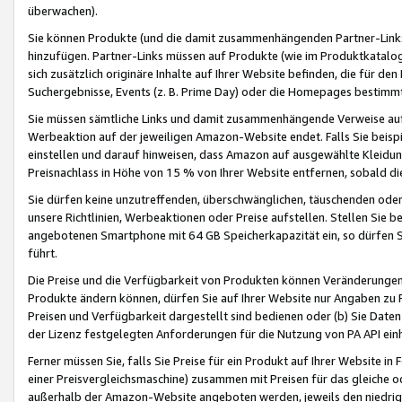
überwachen).
Sie können Produkte (und die damit zusammenhängenden Partner-Links)
hinzufügen. Partner-Links müssen auf Produkte (wie im Produktkatalog de
sich zusätzlich originäre Inhalte auf Ihrer Website befinden, die für 
Suchergebnisse, Events (z. B. Prime Day) oder die Homepages bestimmte
Sie müssen sämtliche Links und damit zusammenhängende Verweise auf z
Werbeaktion auf der jeweiligen Amazon-Website endet. Falls Sie beisp
einstellen und darauf hinweisen, dass Amazon auf ausgewählte Kleidun
Preisnachlass in Höhe von 15 % von Ihrer Website entfernen, sobald di
Sie dürfen keine unzutreffenden, überschwänglichen, täuschenden od
unsere Richtlinien, Werbeaktionen oder Preise aufstellen. Stellen Sie 
angebotenen Smartphone mit 64 GB Speicherkapazität ein, so dürfen S
führt.
Die Preise und die Verfügbarkeit von Produkten können Veränderungen 
Produkte ändern können, dürfen Sie auf Ihrer Website nur Angaben zu P
Preisen und Verfügbarkeit dargestellt sind bedienen oder (b) Sie Daten
der Lizenz festgelegten Anforderungen für die Nutzung von PA API einh
Ferner müssen Sie, falls Sie Preise für ein Produkt auf Ihrer Website in 
einer Preisvergleichsmaschine) zusammen mit Preisen für das gleiche o
außerhalb der Amazon-Website angeboten werden, jeweils den niedrigst