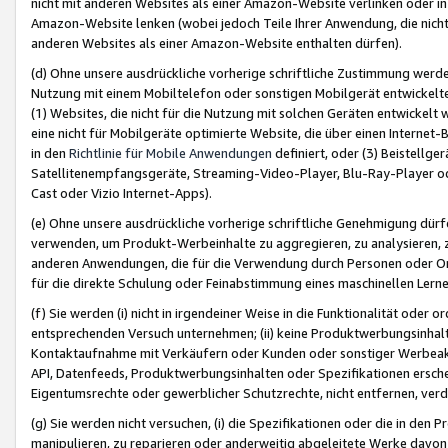
nicht mit anderen Websites als einer Amazon-Website verlinken oder i
Amazon-Website lenken (wobei jedoch Teile Ihrer Anwendung, die nich
anderen Websites als einer Amazon-Website enthalten dürfen).
(d) Ohne unsere ausdrückliche vorherige schriftliche Zustimmung werd
Nutzung mit einem Mobiltelefon oder sonstigen Mobilgerät entwickelt
(1) Websites, die nicht für die Nutzung mit solchen Geräten entwickelt
eine nicht für Mobilgeräte optimierte Website, die über einen Interne
in den
Richtlinie für Mobile Anwendungen
definiert, oder (3) Beistellge
Satellitenempfangsgeräte, Streaming-Video-Player, Blu-Ray-Player ode
Cast oder Vizio Internet-Apps).
(e) Ohne unsere ausdrückliche vorherige schriftliche Genehmigung dürfe
verwenden, um Produkt-Werbeinhalte zu aggregieren, zu analysieren, 
anderen Anwendungen, die für die Verwendung durch Personen oder Or
für die direkte Schulung oder Feinabstimmung eines maschinellen Lern
(f) Sie werden (i) nicht in irgendeiner Weise in die Funktionalität ode
entsprechenden Versuch unternehmen; (ii) keine Produktwerbungsinha
Kontaktaufnahme mit Verkäufern oder Kunden oder sonstiger Werbeaktiv
API, Datenfeeds, Produktwerbungsinhalten oder Spezifikationen erschei
Eigentumsrechte oder gewerblicher Schutzrechte, nicht entfernen, verd
(g) Sie werden nicht versuchen, (i) die Spezifikationen oder die in de
manipulieren, zu reparieren oder anderweitig abgeleitete Werke davon z