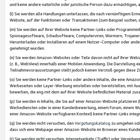
und keine andere natürliche oder juristische Person dazu ermächtigen, a
(l) Sie werden alle Handlungen unterlassen, die nach vernünftigem Erme
Website, auf der Funktionen oder Transaktionen (zum Beispiel suchen, s
(m) Sie werden auf Ihrer Website keine Partner-Links oder Programmin
Spionagesoftware, Schadsoftware, Computerviren, Würmern, Trojaner
Herunterladen oder Installieren auf einem Nutzer-Computer oder ande
genehmigt wurden.
(n) Sie werden Amazon-Websites oder Teile davon nicht auf Ihrer Websi
(z. B., WebView) innerhalb einer Mobilen Anwendung. Die Darstellung ein
Teilnahmevoraussetzungen stellt jedoch keinen Verstoß gegen diese Zif
(o) Sie werden keine Partner-Links oder andere Inhalte, die eine Am
Werbeseiten oder Layer-Werbung einstellen oder bereitstellen, mit Au
bewerben, die eng mit dem auf Ihrer Website befindlichen Material z
(p) Sie werden in Inhalte, die Sie auf einer Amazon-Website platzier
Werbediensten oder in einer Kundenbewertung, einem Forum, einem Wun
einer Amazon-Website verfügbaren Kontext) keine Partner-Links integr
(q) Sie werden nicht versuchen, den
Vergütungskatalog
zu umgehen oder
dass sich eine Webpage einer Amazon-Website im Browser eines Kunden 
(r) Sie werden nicht versuchen, Internetverkehr (Traffic) oder Vergü