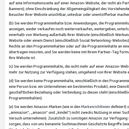
auf eine Informationsseite auf einer Amazon-Website, der nicht als Part
Bannern); ohne Einschränkung der Allgemeingültigkeit des Vorstehende
Besucher Ihrer Website unsichtbar, unlesbar oder unentzifferbar mache
(b) Sie werden Programminhalte bzw. Anwendungen, die Programminhalt
anzeigen, weder verkaufen noch weiterverkaufen, weitergeben, unterli
innerhalb von Werbung außerhalb Ihrer Website (einschließlich Werbun
Website oder einem Dienst (einschließlich Social Networking-Website
Rechte an den Programminhalten oder auf die Programminhalte an eine a
übertragen müssten, und Sie werden keine mit Ihrem Partner-Tag formati
Ihre Website ist.
(c) Sie werden Programminhalte, die nicht mehr auf einer Amazon-Websit
mehr zur Nutzung zur Verfügung stehen, umgehend von Ihrer Website e
(d) Sie werden keine Programminhalte, einschließlich in den Programmin
eine Person bzw. ein Unternehmen ein bestimmtes Produkt, eine Dienstle
geschäftlichen Beziehung oder Verbindung zu diesen steht (einschließli
Programminhalten).
(e) Sie werden Amazon-Marken (wie in den
Markenrichtlinien
definiert) 
„ammazon“, „amaozn“ und „kindel“) nicht zwecks Nutzung in einer Suc
Versuch unternehmen). Zusätzlich zu sonstigen Amazon zur Verfügung 
sorgen, dass von uns benannte Suchmaschinen Geschützte Begriffe (wie 