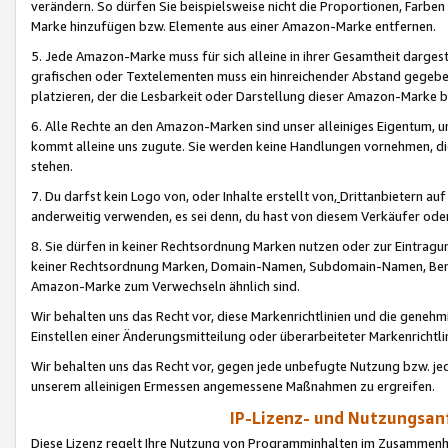
verändern. So dürfen Sie beispielsweise nicht die Proportionen, Farb
Marke hinzufügen bzw. Elemente aus einer Amazon-Marke entfernen.
5. Jede Amazon-Marke muss für sich alleine in ihrer Gesamtheit darge
grafischen oder Textelementen muss ein hinreichender Abstand gegebe
platzieren, der die Lesbarkeit oder Darstellung dieser Amazon-Marke b
6. Alle Rechte an den Amazon-Marken sind unser alleiniges Eigentum, 
kommt alleine uns zugute. Sie werden keine Handlungen vornehmen, 
stehen.
7. Du darfst kein Logo von, oder Inhalte erstellt von,
Drittanbietern au
anderweitig verwenden, es sei denn, du hast von diesem Verkäufer oder
8. Sie dürfen in keiner Rechtsordnung Marken nutzen oder zur Eintragu
keiner Rechtsordnung Marken, Domain-Namen, Subdomain-Namen, Benu
Amazon-Marke zum Verwechseln ähnlich sind.
Wir behalten uns das Recht vor, diese Markenrichtlinien und die gene
Einstellen einer Änderungsmitteilung oder überarbeiteter Markenricht
Wir behalten uns das Recht vor, gegen jede unbefugte Nutzung bzw. jede 
unserem alleinigen Ermessen angemessene Maßnahmen zu ergreifen.
IP-Lizenz- und Nutzungsan
Diese Lizenz regelt Ihre Nutzung von Programminhalten im Zusammen