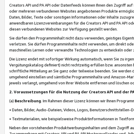
Creators API und PA API oder Datenfeeds können Ihnen den Zugriff auf D
oder mehreren verbundenen Websites angebotenen Produkte ermögliche
Daten, Bilder, Texte oder sonstigen Informationen oder Inhalte zuzugre
anwendbaren Lizenzvereinbarungen für die Creators API und PA API od
diesen verbundenen Websites zur Verfügung gestellt werden.
Sie dürfen den Programminhalt nicht dazu verwenden, geistiges Eigent
verletzen. Sie dürfen Programminhalte nicht verwenden, um direkt ode
maschinelles Lernen oder verwandte Technologien zu entwickeln oder zu
Die Lizenz endet mit sofortiger Wirkung automatisch, wenn Sie zu irg
Vergütungskatalog definiert) nicht rechtzeitig erfüllen bzw. ansonsten
schriftliche Mitteilung an Sie ganz oder teilweise beenden. Sie werden
umgehend einstellen und sämtliche Programminhalte und Amazon-Marke
jeweils verlangt, umgehend von Ihrer Website entfernen und löschen od
2. Voraussetzungen für die Nutzung der Creators API und der P
(a)
Beschreibung
. Im Rahmen dieser Lizenz können wir Ihnen Programmi
• Daten, Bilder, Audio-Dateien, Videos, Logos, Benutzerschnittstellen-
• Textmaterialien, wie beispielsweise Produktinformationen in Textfor
Neben den vorstehenden Produktwerbungsinhalten und dem Zugriff auf 
Zusammenhang mit Creators API und PA API Musterquellcodes und -bibli