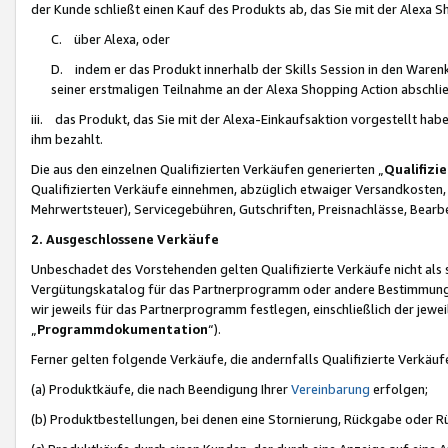
der Kunde schließt einen Kauf des Produkts ab, das Sie mit der Alexa 
C. über Alexa, oder
D. indem er das Produkt innerhalb der Skills Session in den Waren
seiner erstmaligen Teilnahme an der Alexa Shopping Action abschlie
iii. das Produkt, das Sie mit der Alexa-Einkaufsaktion vorgestellt ha
ihm bezahlt.
Die aus den einzelnen Qualifizierten Verkäufen generierten „
Qualifizi
Qualifizierten Verkäufe einnehmen, abzüglich etwaiger Versandkosten
Mehrwertsteuer), Servicegebühren, Gutschriften, Preisnachlässe, Bear
2. Ausgeschlossene Verkäufe
Unbeschadet des Vorstehenden gelten Qualifizierte Verkäufe nicht als
Vergütungskatalog für das Partnerprogramm oder andere Bestimmungen,
wir jeweils für das Partnerprogramm festlegen, einschließlich der jewe
„
Programmdokumentation
“).
Ferner gelten folgende Verkäufe, die andernfalls Qualifizierte Verkä
(a) Produktkäufe, die nach Beendigung Ihrer
Vereinbarung
erfolgen;
(b) Produktbestellungen, bei denen eine Stornierung, Rückgabe oder R