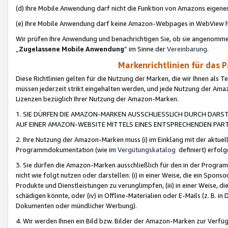
(d) Ihre Mobile Anwendung darf nicht die Funktion von Amazons eige
(e) Ihre Mobile Anwendung darf keine Amazon-Webpages in WebView 
Wir prüfen Ihre Anwendung und benachrichtigen Sie, ob sie angenomm
„
Zugelassene Mobile Anwendung
“ im Sinne der
Vereinbarung
.
Markenrichtlinien für das 
Diese Richtlinien gelten für die Nutzung der Marken, die wir Ihnen als 
müssen jederzeit strikt eingehalten werden, und jede Nutzung der Ama
Lizenzen bezüglich Ihrer Nutzung der Amazon-Marken.
1. SIE DÜRFEN DIE AMAZON-MARKEN AUSSCHLIESSLICH DURCH DARS
AUF EINER AMAZON-WEBSITE MITTELS EINES ENTSPRECHENDEN PART
2. Ihre Nutzung der Amazon-Marken muss (i) im Einklang mit der aktuells
Programmdokumentation (wie im
Vergütungskatalog
definiert) erfolg
3. Sie dürfen die Amazon-Marken ausschließlich für den in der Progr
nicht wie folgt nutzen oder darstellen: (i) in einer Weise, die ein Spo
Produkte und Dienstleistungen zu verunglimpfen, (iii) in einer Weise
schädigen könnte, oder (iv) in Offline-Materialien oder E-Mails (z. B.
Dokumenten oder mündlicher Werbung).
4. Wir werden Ihnen ein Bild bzw. Bilder der Amazon-Marken zur Verfüg