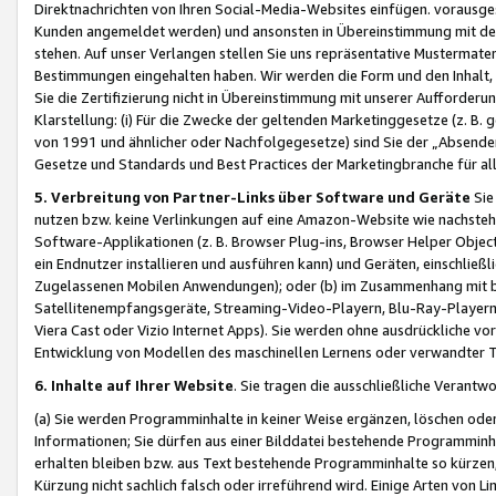
Direktnachrichten von Ihren Social-Media-Websites einfügen. vorausg
Kunden angemeldet werden) und ansonsten in Übereinstimmung mit der
stehen. Auf unser Verlangen stellen Sie uns repräsentative Mustermater
Bestimmungen eingehalten haben. Wir werden die Form und den Inhalt, di
Sie die Zertifizierung nicht in Übereinstimmung mit unserer Aufforderu
Klarstellung: (i) Für die Zwecke der geltenden Marketinggesetze (z. 
von 1991 und ähnlicher oder Nachfolgegesetze) sind Sie der „Absender“ j
Gesetze und Standards und Best Practices der Marketingbranche für 
5. Verbreitung von Partner-Links über Software und Geräte
Sie
nutzen bzw. keine Verlinkungen auf eine Amazon-Website wie nachsteh
Software-Applikationen (z. B. Browser Plug-ins, Browser Helper Objec
ein Endnutzer installieren und ausführen kann) und Geräten, einschlie
Zugelassenen Mobilen Anwendungen); oder (b) im Zusammenhang mit bzw.
Satellitenempfangsgeräte, Streaming-Video-Playern, Blu-Ray-Playern 
Viera Cast oder Vizio Internet Apps). Sie werden ohne ausdrückliche v
Entwicklung von Modellen des maschinellen Lernens oder verwandter 
6. Inhalte auf Ihrer Website
. Sie tragen die ausschließliche Verantwo
(a) Sie werden Programminhalte in keiner Weise ergänzen, löschen oder
Informationen; Sie dürfen aus einer Bilddatei bestehende Programminhal
erhalten bleiben bzw. aus Text bestehende Programminhalte so kürzen, 
Kürzung nicht sachlich falsch oder irreführend wird. Einige Arten von L