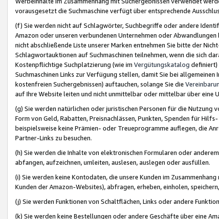
Werbeinhalte im Zusammenhang mit Suchergebnissen verwendet werden,
vorausgesetzt die Suchmaschine verfügt über entsprechende Ausschlu
(f) Sie werden nicht auf Schlagwörter, Suchbegriffe oder andere Ident
Amazon oder unseren verbundenen Unternehmen oder Abwandlungen bzw
nicht abschließende Liste unserer Marken entnehmen Sie bitte der Nich
Schlagwortauktionen auf Suchmaschinen teilnehmen, wenn die sich da
Kostenpflichtige Suchplatzierung (wie im
Vergütungskatalog
definiert
Suchmaschinen Links zur Verfügung stellen, damit Sie bei allgemeinen I
kostenfreien Suchergebnissen) auftauchen, solange Sie die
Vereinbaru
auf Ihre Website leiten und nicht unmittelbar oder mittelbar über eine
(g) Sie werden natürlichen oder juristischen Personen für die Nutzung 
Form von Geld, Rabatten, Preisnachlässen, Punkten, Spenden für Hilfs
beispielsweise keine Prämien- oder Treueprogramme auflegen, die Anrei
Partner-Links zu besuchen.
(h) Sie werden die Inhalte von elektronischen Formularen oder anderem M
abfangen, aufzeichnen, umleiten, auslesen, auslegen oder ausfüllen.
(i) Sie werden keine Kontodaten, die unsere Kunden im Zusammenhang 
Kunden der Amazon-Websites), abfragen, erheben, einholen, speichern,
(j) Sie werden Funktionen von Schaltflächen, Links oder andere Funkti
(k) Sie werden keine Bestellungen oder andere Geschäfte über eine Ama