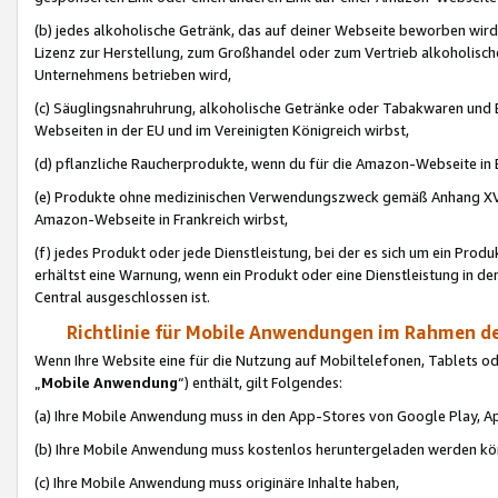
(b) jedes alkoholische Getränk, das auf deiner Webseite beworben wird
Lizenz zur Herstellung, zum Großhandel oder zum Vertrieb alkoholisch
Unternehmens betrieben wird,
(c) Säuglingsnahruhrung, alkoholische Getränke oder Tabakwaren und E
Webseiten in der EU und im Vereinigten Königreich wirbst,
(d) pflanzliche Raucherprodukte, wenn du für die Amazon-Webseite in B
(e) Produkte ohne medizinischen Verwendungszweck gemäß Anhang XVI 
Amazon-Webseite in Frankreich wirbst,
(f) jedes Produkt oder jede Dienstleistung, bei der es sich um ein Prod
erhältst eine Warnung, wenn ein Produkt oder eine Dienstleistung in de
Central ausgeschlossen ist.
Richtlinie für Mobile Anwendungen im Rahmen de
Wenn Ihre Website eine für die Nutzung auf Mobiltelefonen, Tablets 
„
Mobile Anwendung
“) enthält, gilt Folgendes:
(a) Ihre Mobile Anwendung muss in den App-Stores von Google Play, A
(b) Ihre Mobile Anwendung muss kostenlos heruntergeladen werden könn
(c) Ihre Mobile Anwendung muss originäre Inhalte haben,