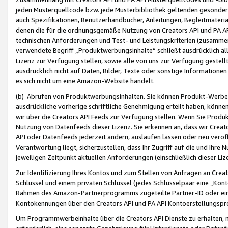
jeden Musterquellcode bzw. jede Musterbibliothek geltenden gesonder
auch Spezifikationen, Benutzerhandbücher, Anleitungen, Begleitmaterial
denen die für die ordnungsgemäße Nutzung von Creators API und PA A
technischen Anforderungen und Test- und Leistungskriterien (zusammen
verwendete Begriff „Produktwerbungsinhalte“ schließt ausdrücklich al
Lizenz zur Verfügung stellen, sowie alle von uns zur Verfügung gestel
ausdrücklich nicht auf Daten, Bilder, Texte oder sonstige Informatione
es sich nicht um eine Amazon-Website handelt.
(b) Abrufen von Produktwerbungsinhalten. Sie können Produkt-Werbein
ausdrückliche vorherige schriftliche Genehmigung erteilt haben, könn
wir über die Creators API Feeds zur Verfügung stellen. Wenn Sie Produk
Nutzung von Datenfeeds dieser Lizenz. Sie erkennen an, dass wir Creat
API oder Datenfeeds jederzeit ändern, auslaufen lassen oder neu veröffe
Verantwortung liegt, sicherzustellen, dass Ihr Zugriff auf die und Ihr
jeweiligen Zeitpunkt aktuellen Anforderungen (einschließlich dieser Liz
Zur Identifizierung Ihres Kontos und zum Stellen von Anfragen an Crea
Schlüssel und einem privaten Schlüssel (jedes Schlüsselpaar eine „Kon
Rahmen des Amazon-Partnerprogramms zugeteilte Partner-ID oder ein
Kontokennungen über den Creators API und PA API Kontoerstellungspro
Um Programmwerbeinhalte über die Creators API Dienste zu erhalten, m