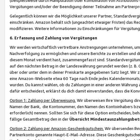
(beispielsweise durch Manipulation oder Kombination von Attributions-
Vergütungen und/oder der Beendigung deiner Teilnahme am Partnerp
Gelegentlich können wir die Möglichkeit unserer Partner, Standardv
einschränken. Amazon behält sich (ungeachtet etwaiger Fristen) das Re
modifizieren. Weitere Informationen zu Einschränkungen für Vergütung
6. Erfassung und Zahlung von Vergütungen
Wir werden wirtschaftlich vertretbare Anstrengungen unternehmen, um 
Nachverfolgung zu ermöglichen und unsere Berichte zu erstellen und di
diesem Monat verdient hast, zusammengefasst sind. Standardvergütung
auf den nächsten Betrag in der Landeswährung gerundet werden (z. B. C
über oder unter dem in deiner Preiskarte angegebenen Satz liegt. Wir
eine Amazon-Webseite etwa 60 Tage nach Ende jedes Kalendermonats, i
wurden. Du kannst wählen, ob du Zahlungen in einer anderen Währung
dafür entscheidest, erklärst du dich damit einverstanden, dass die K
Option 1: Zahlung per Überweisung.
Wir überweisen Ihre Vergütung dir
Namen der Bank, die Kontonummer, den Namen des Kontoinhabers bzw. a
erforderlich) nennen. Sollten Sie sich für diese Option entscheiden, be
fällige Gesamtbetrag den in der
Übersicht Mindestauszahlungsbet
Option 2: Zahlung per Amazon-Geschenkgutschein.
Wir übersenden Ihne
Partnerkonto genannte Haupt-E-Mail-Adresse. Diese Geschenkgutschei