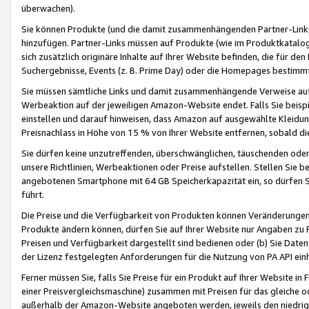
überwachen).
Sie können Produkte (und die damit zusammenhängenden Partner-Links)
hinzufügen. Partner-Links müssen auf Produkte (wie im Produktkatalog de
sich zusätzlich originäre Inhalte auf Ihrer Website befinden, die für 
Suchergebnisse, Events (z. B. Prime Day) oder die Homepages bestimmte
Sie müssen sämtliche Links und damit zusammenhängende Verweise auf z
Werbeaktion auf der jeweiligen Amazon-Website endet. Falls Sie beisp
einstellen und darauf hinweisen, dass Amazon auf ausgewählte Kleidun
Preisnachlass in Höhe von 15 % von Ihrer Website entfernen, sobald di
Sie dürfen keine unzutreffenden, überschwänglichen, täuschenden od
unsere Richtlinien, Werbeaktionen oder Preise aufstellen. Stellen Sie 
angebotenen Smartphone mit 64 GB Speicherkapazität ein, so dürfen S
führt.
Die Preise und die Verfügbarkeit von Produkten können Veränderungen 
Produkte ändern können, dürfen Sie auf Ihrer Website nur Angaben zu P
Preisen und Verfügbarkeit dargestellt sind bedienen oder (b) Sie Daten
der Lizenz festgelegten Anforderungen für die Nutzung von PA API einh
Ferner müssen Sie, falls Sie Preise für ein Produkt auf Ihrer Website in 
einer Preisvergleichsmaschine) zusammen mit Preisen für das gleiche o
außerhalb der Amazon-Website angeboten werden, jeweils den niedrigst