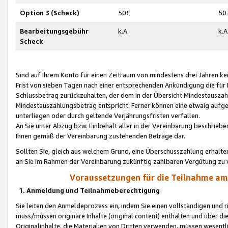
Option 3 (Scheck)
50£
50
Bearbeitungsgebühr
k.A.
k.A
Scheck
Sind auf Ihrem Konto für einen Zeitraum von mindestens drei Jahren kein
Frist von sieben Tagen nach einer entsprechenden Ankündigung die für
Schlussbetrag zurückzuhalten, der dem in der Übersicht Mindestausz
Mindestauszahlungsbetrag entspricht. Ferner können eine etwaig aufg
unterliegen oder durch geltende Verjährungsfristen verfallen.
An Sie unter Abzug bzw. Einbehalt aller in der Vereinbarung beschrieb
Ihnen gemäß der Vereinbarung zustehenden Beträge dar.
Sollten Sie, gleich aus welchem Grund, eine Überschusszahlung erhalte
an Sie im Rahmen der Vereinbarung zukünftig zahlbaren Vergütung zu 
Voraussetzungen für die Teilnahme a
1. Anmeldung und Teilnahmeberechtigung
Sie leiten den Anmeldeprozess ein, indem Sie einen vollständigen und 
muss/müssen originäre Inhalte (original content) enthalten und über d
Originalinhalte, die Materialien von Dritten verwenden, müssen wese