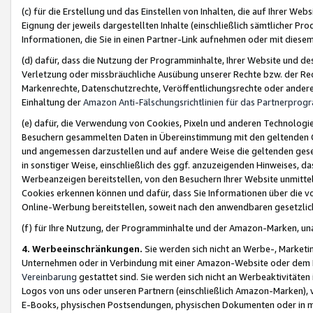
(c) für die Erstellung und das Einstellen von Inhalten, die auf Ihrer We
Eignung der jeweils dargestellten Inhalte (einschließlich sämtlicher 
Informationen, die Sie in einen Partner-Link aufnehmen oder mit diese
(d) dafür, dass die Nutzung der Programminhalte, Ihrer Website und des 
Verletzung oder missbräuchliche Ausübung unserer Rechte bzw. der Recht
Markenrechte, Datenschutzrechte, Veröffentlichungsrechte oder anderer
Einhaltung der
Amazon Anti-Fälschungsrichtlinien für das Partnerpro
(e) dafür, die Verwendung von Cookies, Pixeln und anderen Technologien
Besuchern gesammelten Daten in Übereinstimmung mit den geltenden Ge
und angemessen darzustellen und auf andere Weise die geltenden geset
in sonstiger Weise, einschließlich des ggf. anzuzeigenden Hinweises, d
Werbeanzeigen bereitstellen, von den Besuchern Ihrer Website unmitte
Cookies erkennen können und dafür, dass Sie Informationen über die v
Online-Werbung bereitstellen, soweit nach den anwendbaren gesetzlic
(f) für Ihre Nutzung, der Programminhalte und der Amazon-Marken, u
4. Werbeeinschränkungen.
Sie werden sich nicht an Werbe-, Market
Unternehmen oder in Verbindung mit einer Amazon-Website oder dem Pa
Vereinbarung
gestattet sind. Sie werden sich nicht an Werbeaktivitäten
Logos von uns oder unseren Partnern (einschließlich Amazon-Marken), 
E-Books, physischen Postsendungen, physischen Dokumenten oder in 