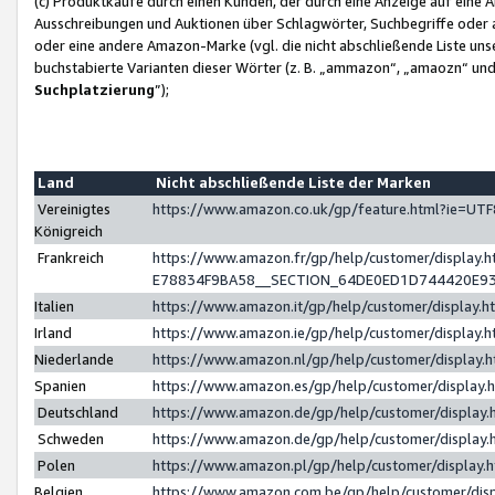
(c) Produktkäufe durch einen Kunden, der durch eine Anzeige auf eine 
Ausschreibungen und Auktionen über Schlagwörter, Suchbegriffe oder 
oder eine andere Amazon-Marke (vgl. die nicht abschließende Liste un
buchstabierte Varianten dieser Wörter (z. B. „ammazon“, „amaozn“ und „
Suchplatzierung
”);
Land
Nicht abschließende Liste der Marken
Vereinigtes
https://www.amazon.co.uk/gp/feature.html?ie=U
Königreich
Frankreich
https://www.amazon.fr/gp/help/customer/displa
E78834F9BA58__SECTION_64DE0ED1D744420E9
Italien
https://www.amazon.it/gp/help/customer/display
Irland
https://www.amazon.ie/gp/help/customer/displa
Niederlande
https://www.amazon.nl/gp/help/customer/display
Spanien
https://www.amazon.es/gp/help/customer/display
Deutschland
https://www.amazon.de/gp/help/customer/displa
Schweden
https://www.amazon.de/gp/help/customer/displa
Polen
https://www.amazon.pl/gp/help/customer/display
Belgien
https://www.amazon.com.be/gp/help/customer/d