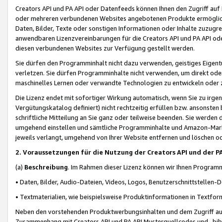
Creators API und PA API oder Datenfeeds können Ihnen den Zugriff auf D
oder mehreren verbundenen Websites angebotenen Produkte ermögliche
Daten, Bilder, Texte oder sonstigen Informationen oder Inhalte zuzugre
anwendbaren Lizenzvereinbarungen für die Creators API und PA API od
diesen verbundenen Websites zur Verfügung gestellt werden.
Sie dürfen den Programminhalt nicht dazu verwenden, geistiges Eigent
verletzen. Sie dürfen Programminhalte nicht verwenden, um direkt ode
maschinelles Lernen oder verwandte Technologien zu entwickeln oder zu
Die Lizenz endet mit sofortiger Wirkung automatisch, wenn Sie zu irg
Vergütungskatalog definiert) nicht rechtzeitig erfüllen bzw. ansonsten
schriftliche Mitteilung an Sie ganz oder teilweise beenden. Sie werden
umgehend einstellen und sämtliche Programminhalte und Amazon-Marke
jeweils verlangt, umgehend von Ihrer Website entfernen und löschen od
2. Voraussetzungen für die Nutzung der Creators API und der P
(a)
Beschreibung
. Im Rahmen dieser Lizenz können wir Ihnen Programmi
• Daten, Bilder, Audio-Dateien, Videos, Logos, Benutzerschnittstellen-
• Textmaterialien, wie beispielsweise Produktinformationen in Textfor
Neben den vorstehenden Produktwerbungsinhalten und dem Zugriff auf 
Zusammenhang mit Creators API und PA API Musterquellcodes und -bibli