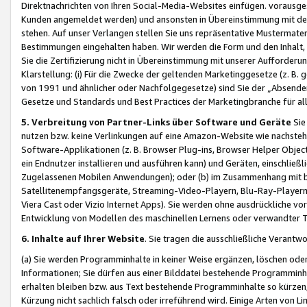
Direktnachrichten von Ihren Social-Media-Websites einfügen. vorausg
Kunden angemeldet werden) und ansonsten in Übereinstimmung mit der
stehen. Auf unser Verlangen stellen Sie uns repräsentative Mustermater
Bestimmungen eingehalten haben. Wir werden die Form und den Inhalt, di
Sie die Zertifizierung nicht in Übereinstimmung mit unserer Aufforderu
Klarstellung: (i) Für die Zwecke der geltenden Marketinggesetze (z. 
von 1991 und ähnlicher oder Nachfolgegesetze) sind Sie der „Absender“ j
Gesetze und Standards und Best Practices der Marketingbranche für 
5. Verbreitung von Partner-Links über Software und Geräte
Sie
nutzen bzw. keine Verlinkungen auf eine Amazon-Website wie nachsteh
Software-Applikationen (z. B. Browser Plug-ins, Browser Helper Objec
ein Endnutzer installieren und ausführen kann) und Geräten, einschlie
Zugelassenen Mobilen Anwendungen); oder (b) im Zusammenhang mit bzw.
Satellitenempfangsgeräte, Streaming-Video-Playern, Blu-Ray-Playern 
Viera Cast oder Vizio Internet Apps). Sie werden ohne ausdrückliche v
Entwicklung von Modellen des maschinellen Lernens oder verwandter 
6. Inhalte auf Ihrer Website
. Sie tragen die ausschließliche Verantwo
(a) Sie werden Programminhalte in keiner Weise ergänzen, löschen oder
Informationen; Sie dürfen aus einer Bilddatei bestehende Programminhal
erhalten bleiben bzw. aus Text bestehende Programminhalte so kürzen, 
Kürzung nicht sachlich falsch oder irreführend wird. Einige Arten von L