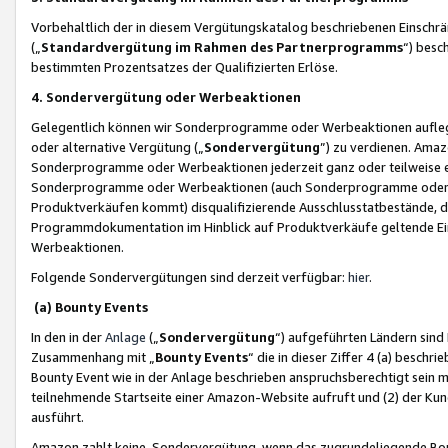
Vorbehaltlich der in diesem Vergütungskatalog beschriebenen Einschr
(„
Standardvergütung im Rahmen des Partnerprogramms
“) besc
bestimmten Prozentsatzes der Qualifizierten Erlöse.
4. Sondervergütung oder Werbeaktionen
Gelegentlich können wir Sonderprogramme oder Werbeaktionen auflegen,
oder alternative Vergütung („
Sondervergütung
”) zu verdienen. Amazo
Sonderprogramme oder Werbeaktionen jederzeit ganz oder teilweise einz
Sonderprogramme oder Werbeaktionen (auch Sonderprogramme oder We
Produktverkäufen kommt) disqualifizierende Ausschlusstatbestände, di
Programmdokumentation im Hinblick auf Produktverkäufe geltende E
Werbeaktionen.
Folgende Sondervergütungen sind derzeit verfügbar:
hier
.
(a) Bounty Events
In den in der
Anlage
(„
Sondervergütung
“) aufgeführten Ländern sind
Zusammenhang mit „
Bounty Events
“ die in dieser Ziffer 4 (a) besch
Bounty Event wie in der Anlage beschrieben anspruchsberechtigt sein mu
teilnehmende Startseite einer Amazon-Website aufruft und (2) der Kun
ausführt.
Amazon zahlt keine Sondervergütung, wenn das zugrundeliegende Boun