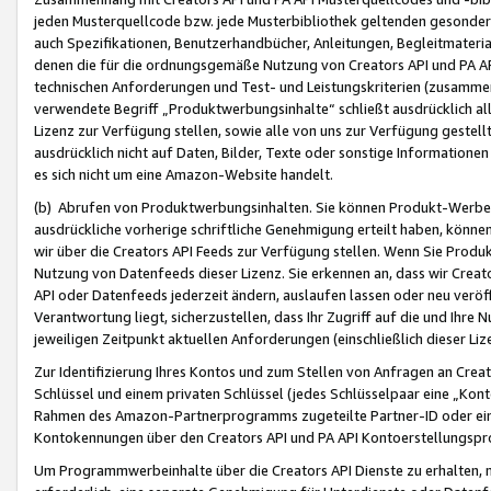
jeden Musterquellcode bzw. jede Musterbibliothek geltenden gesonder
auch Spezifikationen, Benutzerhandbücher, Anleitungen, Begleitmaterial
denen die für die ordnungsgemäße Nutzung von Creators API und PA A
technischen Anforderungen und Test- und Leistungskriterien (zusammen
verwendete Begriff „Produktwerbungsinhalte“ schließt ausdrücklich al
Lizenz zur Verfügung stellen, sowie alle von uns zur Verfügung gestel
ausdrücklich nicht auf Daten, Bilder, Texte oder sonstige Informatione
es sich nicht um eine Amazon-Website handelt.
(b) Abrufen von Produktwerbungsinhalten. Sie können Produkt-Werbein
ausdrückliche vorherige schriftliche Genehmigung erteilt haben, könn
wir über die Creators API Feeds zur Verfügung stellen. Wenn Sie Produk
Nutzung von Datenfeeds dieser Lizenz. Sie erkennen an, dass wir Creat
API oder Datenfeeds jederzeit ändern, auslaufen lassen oder neu veröffe
Verantwortung liegt, sicherzustellen, dass Ihr Zugriff auf die und Ihr
jeweiligen Zeitpunkt aktuellen Anforderungen (einschließlich dieser Liz
Zur Identifizierung Ihres Kontos und zum Stellen von Anfragen an Crea
Schlüssel und einem privaten Schlüssel (jedes Schlüsselpaar eine „Kon
Rahmen des Amazon-Partnerprogramms zugeteilte Partner-ID oder ein
Kontokennungen über den Creators API und PA API Kontoerstellungspro
Um Programmwerbeinhalte über die Creators API Dienste zu erhalten, m