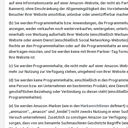
auf eine Informationsseite auf einer Amazon-Website, der nicht als Part
Bannern); ohne Einschränkung der Allgemeingültigkeit des Vorstehende
Besucher Ihrer Website unsichtbar, unlesbar oder unentzifferbar mache
(b) Sie werden Programminhalte bzw. Anwendungen, die Programminhalt
anzeigen, weder verkaufen noch weiterverkaufen, weitergeben, unterli
innerhalb von Werbung außerhalb Ihrer Website (einschließlich Werbun
Website oder einem Dienst (einschließlich Social Networking-Website
Rechte an den Programminhalten oder auf die Programminhalte an eine a
übertragen müssten, und Sie werden keine mit Ihrem Partner-Tag formati
Ihre Website ist.
(c) Sie werden Programminhalte, die nicht mehr auf einer Amazon-Websit
mehr zur Nutzung zur Verfügung stehen, umgehend von Ihrer Website e
(d) Sie werden keine Programminhalte, einschließlich in den Programmin
eine Person bzw. ein Unternehmen ein bestimmtes Produkt, eine Dienstle
geschäftlichen Beziehung oder Verbindung zu diesen steht (einschließli
Programminhalten).
(e) Sie werden Amazon-Marken (wie in den
Markenrichtlinien
definiert) 
„ammazon“, „amaozn“ und „kindel“) nicht zwecks Nutzung in einer Suc
Versuch unternehmen). Zusätzlich zu sonstigen Amazon zur Verfügung 
sorgen, dass von uns benannte Suchmaschinen Geschützte Begriffe (wie 