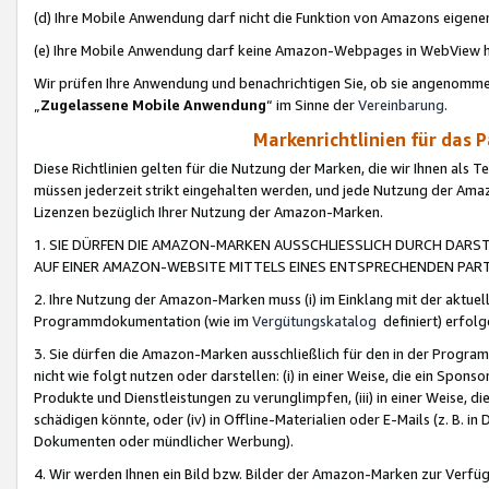
(d) Ihre Mobile Anwendung darf nicht die Funktion von Amazons eige
(e) Ihre Mobile Anwendung darf keine Amazon-Webpages in WebView 
Wir prüfen Ihre Anwendung und benachrichtigen Sie, ob sie angenomm
„
Zugelassene Mobile Anwendung
“ im Sinne der
Vereinbarung
.
Markenrichtlinien für das 
Diese Richtlinien gelten für die Nutzung der Marken, die wir Ihnen als 
müssen jederzeit strikt eingehalten werden, und jede Nutzung der Ama
Lizenzen bezüglich Ihrer Nutzung der Amazon-Marken.
1. SIE DÜRFEN DIE AMAZON-MARKEN AUSSCHLIESSLICH DURCH DARS
AUF EINER AMAZON-WEBSITE MITTELS EINES ENTSPRECHENDEN PART
2. Ihre Nutzung der Amazon-Marken muss (i) im Einklang mit der aktuells
Programmdokumentation (wie im
Vergütungskatalog
definiert) erfolg
3. Sie dürfen die Amazon-Marken ausschließlich für den in der Progr
nicht wie folgt nutzen oder darstellen: (i) in einer Weise, die ein Spo
Produkte und Dienstleistungen zu verunglimpfen, (iii) in einer Weise
schädigen könnte, oder (iv) in Offline-Materialien oder E-Mails (z. B.
Dokumenten oder mündlicher Werbung).
4. Wir werden Ihnen ein Bild bzw. Bilder der Amazon-Marken zur Verfüg