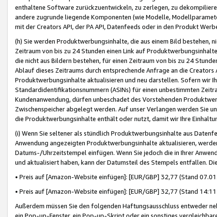
enthaltene Software zurückzuentwickeln, zu zerlegen, zu dekompilier
andere zugrunde liegende Komponenten (wie Modelle, Modellparameter
mit der Creators API, der PA API, Datenfeeds oder in den Produkt Werb
(h) Sie werden Produktwerbungsinhalte, die aus einem Bild bestehen, ni
Zeitraum von bis zu 24 Stunden einen Link auf Produktwerbungsinhalte
die nicht aus Bildern bestehen, für einen Zeitraum von bis zu 24 Stund
Ablauf dieses Zeitraums durch entsprechende Anfrage an die Creators 
Produktwerbungsinhalte aktualisieren und neu darstellen. Sofern wir Ih
Standardidentifikationsnummern (ASINs) für einen unbestimmten Zeitra
Kundenanwendung, dürfen unbeschadet des Vorstehenden Produktwerbu
Zwischenspeicher abgelegt werden. Auf unser Verlangen werden Sie un
die Produktwerbungsinhalte enthält oder nutzt, damit wir Ihre Einhalt
(i) Wenn Sie seltener als stündlich Produktwerbungsinhalte aus Datenfe
Anwendung angezeigten Produktwerbungsinhalte aktualisieren, werden 
Datums-/Uhrzeitstempel einfügen. Wenn Sie jedoch die in Ihrer Anwe
und aktualisiert haben, kann der Datumsteil des Stempels entfallen. Dies
• Preis auf [Amazon-Website einfügen]: [EUR/GBP] 32,77 (Stand 07.01.
• Preis auf [Amazon-Website einfügen]: [EUR/GBP] 32,77 (Stand 14:11 
Außerdem müssen Sie den folgenden Haftungsausschluss entweder neb
ein Pop-up-Fenster, ein Pop-up-Skript oder ein sonstiges vergleichba