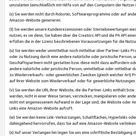
umzuleiten (einschließlich mit Hilfe von auf den Computern der Nutzer i
(s) Sie werden nicht durch Roboter, Softwareprogramme oder auf andere
Amazon-Website generieren.
(t) Sie werden unsere Kundenrezensionen oder Sternebewertungen wed
nutzen, es sei denn, Sie haben über die Creators API und die PA API e
erfüllen die in der Lizenz beschriebenen Voraussetzungen für die Nutzu
(u) Sie werden weder unmittelbar noch mittelbar über Partner-Links P
oder zu Nutzung durch eine andere natürliche oder juristische Person,
Geschäftspartnern nicht gestatten bzw. diese nicht dazu auffordern od
andere natürliche oder juristische Person, unmittelbar oder mittelbar
zu Wiederverkaufs- oder gewerblichen Zwecken (gleich welcher Art) 
auf Ihrer Website zum Wiederverkauf oder für gewerbliche Nutzungen 
(v) Sie werden die URL Ihrer Website, die die Partner-Links enthält b
werden, nicht in einer Weise tarnen, verstecken, manipulieren oder and
nicht mit angemessenem Aufwand in der Lage sind, die Website oder A
Links eine Amazon-Website aufruft.
(w) Sie werden keine Link-Verkürzungen, Schaltflächen, Hyperlinks ode
dahingehend hervorrufen, dass Sie auf eine Amazon-Website verlinken
(x) Auf unser Verlangen hin legen Sie uns eine schriftliche Bestätigung