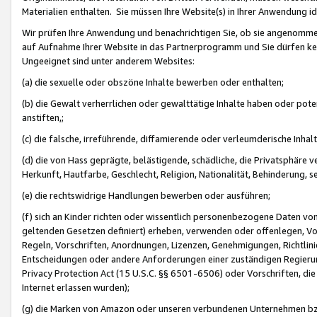
Materialien enthalten. Sie müssen Ihre Website(s) in Ihrer Anwendung ide
Wir prüfen Ihre Anwendung und benachrichtigen Sie, ob sie angenommen
auf Aufnahme Ihrer Website in das Partnerprogramm und Sie dürfen kei
Ungeeignet sind unter anderem Websites:
(a) die sexuelle oder obszöne Inhalte bewerben oder enthalten;
(b) die Gewalt verherrlichen oder gewalttätige Inhalte haben oder pot
anstiften,;
(c) die falsche, irreführende, diffamierende oder verleumderische Inha
(d) die von Hass geprägte, belästigende, schädliche, die Privatsphäre v
Herkunft, Hautfarbe, Geschlecht, Religion, Nationalität, Behinderung, 
(e) die rechtswidrige Handlungen bewerben oder ausführen;
(f) sich an Kinder richten oder wissentlich personenbezogene Daten vo
geltenden Gesetzen definiert) erheben, verwenden oder offenlegen, Vo
Regeln, Vorschriften, Anordnungen, Lizenzen, Genehmigungen, Richtlini
Entscheidungen oder andere Anforderungen einer zuständigen Regierung
Privacy Protection Act (15 U.S.C. §§ 6501-6506) oder Vorschriften, di
Internet erlassen wurden);
(g) die Marken von Amazon oder unseren verbundenen Unternehmen b