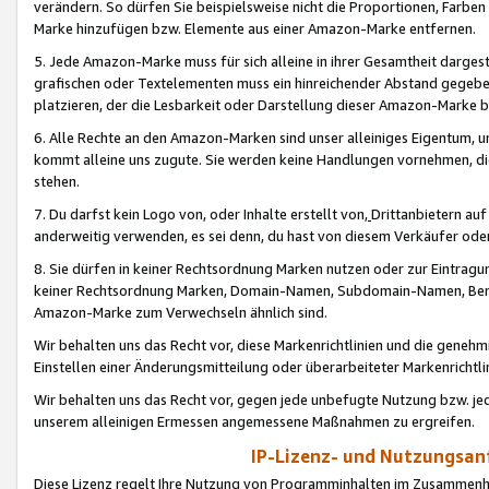
verändern. So dürfen Sie beispielsweise nicht die Proportionen, Farb
Marke hinzufügen bzw. Elemente aus einer Amazon-Marke entfernen.
5. Jede Amazon-Marke muss für sich alleine in ihrer Gesamtheit darge
grafischen oder Textelementen muss ein hinreichender Abstand gegebe
platzieren, der die Lesbarkeit oder Darstellung dieser Amazon-Marke b
6. Alle Rechte an den Amazon-Marken sind unser alleiniges Eigentum, 
kommt alleine uns zugute. Sie werden keine Handlungen vornehmen, 
stehen.
7. Du darfst kein Logo von, oder Inhalte erstellt von,
Drittanbietern au
anderweitig verwenden, es sei denn, du hast von diesem Verkäufer oder
8. Sie dürfen in keiner Rechtsordnung Marken nutzen oder zur Eintragu
keiner Rechtsordnung Marken, Domain-Namen, Subdomain-Namen, Benu
Amazon-Marke zum Verwechseln ähnlich sind.
Wir behalten uns das Recht vor, diese Markenrichtlinien und die gene
Einstellen einer Änderungsmitteilung oder überarbeiteter Markenricht
Wir behalten uns das Recht vor, gegen jede unbefugte Nutzung bzw. jede 
unserem alleinigen Ermessen angemessene Maßnahmen zu ergreifen.
IP-Lizenz- und Nutzungsan
Diese Lizenz regelt Ihre Nutzung von Programminhalten im Zusammen