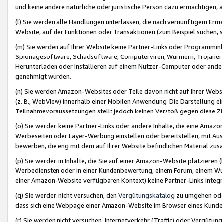
und keine andere natürliche oder juristische Person dazu ermächtigen, a
(l) Sie werden alle Handlungen unterlassen, die nach vernünftigem Erme
Website, auf der Funktionen oder Transaktionen (zum Beispiel suchen, s
(m) Sie werden auf Ihrer Website keine Partner-Links oder Programmin
Spionagesoftware, Schadsoftware, Computerviren, Würmern, Trojaner
Herunterladen oder Installieren auf einem Nutzer-Computer oder ande
genehmigt wurden.
(n) Sie werden Amazon-Websites oder Teile davon nicht auf Ihrer Websi
(z. B., WebView) innerhalb einer Mobilen Anwendung. Die Darstellung ein
Teilnahmevoraussetzungen stellt jedoch keinen Verstoß gegen diese Zif
(o) Sie werden keine Partner-Links oder andere Inhalte, die eine Am
Werbeseiten oder Layer-Werbung einstellen oder bereitstellen, mit Au
bewerben, die eng mit dem auf Ihrer Website befindlichen Material z
(p) Sie werden in Inhalte, die Sie auf einer Amazon-Website platzier
Werbediensten oder in einer Kundenbewertung, einem Forum, einem Wun
einer Amazon-Website verfügbaren Kontext) keine Partner-Links integr
(q) Sie werden nicht versuchen, den
Vergütungskatalog
zu umgehen oder
dass sich eine Webpage einer Amazon-Website im Browser eines Kunden 
(r) Sie werden nicht versuchen, Internetverkehr (Traffic) oder Vergü