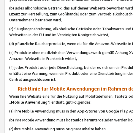
(b) jedes alkoholische Getränk, das auf deiner Webseite beworben wird
Lizenz zur Herstellung, zum Großhandel oder zum Vertrieb alkoholisch
Unternehmens betrieben wird,
(c) Säuglingsnahruhrung, alkoholische Getränke oder Tabakwaren und E
Webseiten in der EU und im Vereinigten Königreich wirbst,
(d) pflanzliche Raucherprodukte, wenn du für die Amazon-Webseite in B
(e) Produkte ohne medizinischen Verwendungszweck gemäß Anhang XVI 
Amazon-Webseite in Frankreich wirbst,
(f) jedes Produkt oder jede Dienstleistung, bei der es sich um ein Prod
erhältst eine Warnung, wenn ein Produkt oder eine Dienstleistung in de
Central ausgeschlossen ist.
Richtlinie für Mobile Anwendungen im Rahmen de
Wenn Ihre Website eine für die Nutzung auf Mobiltelefonen, Tablets 
„
Mobile Anwendung
“) enthält, gilt Folgendes:
(a) Ihre Mobile Anwendung muss in den App-Stores von Google Play, A
(b) Ihre Mobile Anwendung muss kostenlos heruntergeladen werden könn
(c) Ihre Mobile Anwendung muss originäre Inhalte haben,