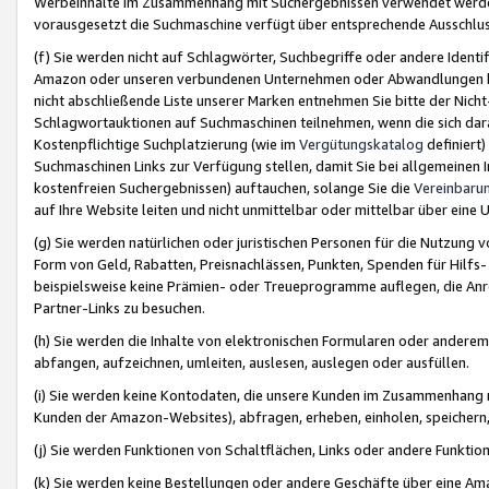
Werbeinhalte im Zusammenhang mit Suchergebnissen verwendet werden,
vorausgesetzt die Suchmaschine verfügt über entsprechende Ausschlu
(f) Sie werden nicht auf Schlagwörter, Suchbegriffe oder andere Ident
Amazon oder unseren verbundenen Unternehmen oder Abwandlungen bzw
nicht abschließende Liste unserer Marken entnehmen Sie bitte der Nich
Schlagwortauktionen auf Suchmaschinen teilnehmen, wenn die sich da
Kostenpflichtige Suchplatzierung (wie im
Vergütungskatalog
definiert
Suchmaschinen Links zur Verfügung stellen, damit Sie bei allgemeinen I
kostenfreien Suchergebnissen) auftauchen, solange Sie die
Vereinbaru
auf Ihre Website leiten und nicht unmittelbar oder mittelbar über eine
(g) Sie werden natürlichen oder juristischen Personen für die Nutzung 
Form von Geld, Rabatten, Preisnachlässen, Punkten, Spenden für Hilfs
beispielsweise keine Prämien- oder Treueprogramme auflegen, die Anrei
Partner-Links zu besuchen.
(h) Sie werden die Inhalte von elektronischen Formularen oder anderem M
abfangen, aufzeichnen, umleiten, auslesen, auslegen oder ausfüllen.
(i) Sie werden keine Kontodaten, die unsere Kunden im Zusammenhang 
Kunden der Amazon-Websites), abfragen, erheben, einholen, speichern,
(j) Sie werden Funktionen von Schaltflächen, Links oder andere Funkti
(k) Sie werden keine Bestellungen oder andere Geschäfte über eine Ama