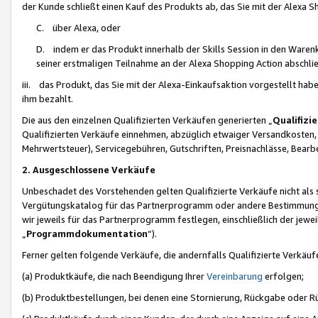
der Kunde schließt einen Kauf des Produkts ab, das Sie mit der Alexa 
C. über Alexa, oder
D. indem er das Produkt innerhalb der Skills Session in den Waren
seiner erstmaligen Teilnahme an der Alexa Shopping Action abschlie
iii. das Produkt, das Sie mit der Alexa-Einkaufsaktion vorgestellt ha
ihm bezahlt.
Die aus den einzelnen Qualifizierten Verkäufen generierten „
Qualifizi
Qualifizierten Verkäufe einnehmen, abzüglich etwaiger Versandkosten
Mehrwertsteuer), Servicegebühren, Gutschriften, Preisnachlässe, Bear
2. Ausgeschlossene Verkäufe
Unbeschadet des Vorstehenden gelten Qualifizierte Verkäufe nicht als
Vergütungskatalog für das Partnerprogramm oder andere Bestimmungen,
wir jeweils für das Partnerprogramm festlegen, einschließlich der jewe
„
Programmdokumentation
“).
Ferner gelten folgende Verkäufe, die andernfalls Qualifizierte Verkä
(a) Produktkäufe, die nach Beendigung Ihrer
Vereinbarung
erfolgen;
(b) Produktbestellungen, bei denen eine Stornierung, Rückgabe oder R