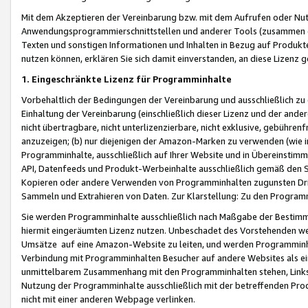
Mit dem Akzeptieren der Vereinbarung bzw. mit dem Aufrufen oder Nutz
Anwendungsprogrammierschnittstellen und anderer Tools (zusammen die
Texten und sonstigen Informationen und Inhalten in Bezug auf Produkte
nutzen können, erklären Sie sich damit einverstanden, an diese Lizenz 
1. Eingeschränkte Lizenz für Programminhalte
Vorbehaltlich der Bedingungen der Vereinbarung und ausschließlich z
Einhaltung der Vereinbarung (einschließlich dieser Lizenz und der ande
nicht übertragbare, nicht unterlizenzierbare, nicht exklusive, gebühren
anzuzeigen; (b) nur diejenigen der Amazon-Marken zu verwenden (wie in 
Programminhalte, ausschließlich auf Ihrer Website und in Übereinstimmu
API, Datenfeeds und Produkt-Werbeinhalte ausschließlich gemäß den Spe
Kopieren oder andere Verwenden von Programminhalten zugunsten Dri
Sammeln und Extrahieren von Daten. Zur Klarstellung: Zu den Program
Sie werden Programminhalte ausschließlich nach Maßgabe der Besti
hiermit eingeräumten Lizenz nutzen. Unbeschadet des Vorstehenden we
Umsätze auf eine Amazon-Website zu leiten, und werden Programminhal
Verbindung mit Programminhalten Besucher auf andere Websites als ein
unmittelbarem Zusammenhang mit den Programminhalten stehen, Links z
Nutzung der Programminhalte ausschließlich mit der betreffenden Pr
nicht mit einer anderen Webpage verlinken.