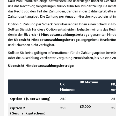
Kauf von Produkten eingelöst werden und unterliegen unseren Geschäf
uns das Recht vor, Vergütungen zurückzuhalten, bis der fällige Gesamt
das Recht vor, den Teil der Zahlungen, der den in der Zahlungstabelle 
Zahlungsart angibst. Die Zahlung per Amazon-Geschenkgutschein ist in
Option 3: Zahlung per Scheck.
Wir übersenden Ihnen einen Scheck in Höh
Sollten Sie sich für diese Option entscheiden, behalten wir uns das Rec
den in der
Übersicht Mindestauszahlungsbeträge
genannten Mindest
der
Übersicht Mindestauszahlungsbeträge
angegebene Bearbeitung
und Schweden nicht verfügbar.
Sollten Sie keine gültigen Informationen für die Zahlungsoption bereit
oder die Auszahlung verdienter Vergütung zurückhalten, bis Sie eine A
Übersicht Mindestauszahlungsbeträge
UK Maxium
UK
FR,
Minimum
un
Option 1 (Überweisung)
25£
25
£5,000
Option 2
25£
25
(Geschenkgutschein)