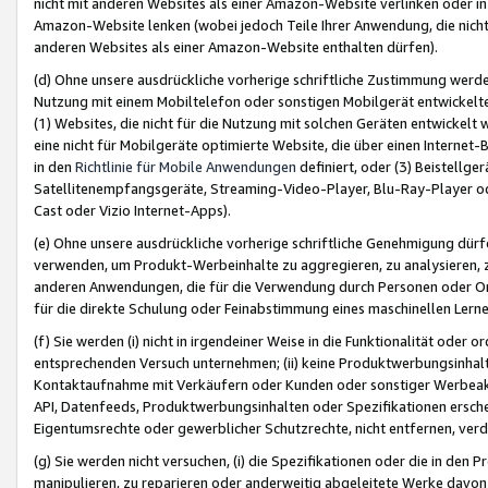
nicht mit anderen Websites als einer Amazon-Website verlinken oder i
Amazon-Website lenken (wobei jedoch Teile Ihrer Anwendung, die nich
anderen Websites als einer Amazon-Website enthalten dürfen).
(d) Ohne unsere ausdrückliche vorherige schriftliche Zustimmung werd
Nutzung mit einem Mobiltelefon oder sonstigen Mobilgerät entwickelt
(1) Websites, die nicht für die Nutzung mit solchen Geräten entwickelt
eine nicht für Mobilgeräte optimierte Website, die über einen Interne
in den
Richtlinie für Mobile Anwendungen
definiert, oder (3) Beistellge
Satellitenempfangsgeräte, Streaming-Video-Player, Blu-Ray-Player ode
Cast oder Vizio Internet-Apps).
(e) Ohne unsere ausdrückliche vorherige schriftliche Genehmigung dürfe
verwenden, um Produkt-Werbeinhalte zu aggregieren, zu analysieren, 
anderen Anwendungen, die für die Verwendung durch Personen oder Or
für die direkte Schulung oder Feinabstimmung eines maschinellen Lern
(f) Sie werden (i) nicht in irgendeiner Weise in die Funktionalität ode
entsprechenden Versuch unternehmen; (ii) keine Produktwerbungsinha
Kontaktaufnahme mit Verkäufern oder Kunden oder sonstiger Werbeaktiv
API, Datenfeeds, Produktwerbungsinhalten oder Spezifikationen erschei
Eigentumsrechte oder gewerblicher Schutzrechte, nicht entfernen, verd
(g) Sie werden nicht versuchen, (i) die Spezifikationen oder die in de
manipulieren, zu reparieren oder anderweitig abgeleitete Werke davon z