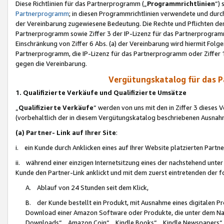
Diese Richtlinien für das Partnerprogramm („
Programmrichtlinien
“)
Partnerprogramm
; in diesen Programmrichtlinien verwendete und durch
der Vereinbarung zugewiesene Bedeutung. Die Rechte und Pflichten de
Partnerprogramm sowie Ziffer 3 der IP-Lizenz für das Partnerprogram
Einschränkung von Ziffer 6 Abs. (a) der Vereinbarung wird hiermit Fol
Partnerprogramm, die IP-Lizenz für das Partnerprogramm oder Ziffer 1
gegen die Vereinbarung.
Vergütungskatalog für das 
1. Qualifizierte Verkäufe und Qualifizierte Umsätze
„
Qualifizierte Verkäufe
“ werden von uns mit den in Ziffer 3 diese
(vorbehaltlich der in diesem Vergütungskatalog beschriebenen Ausnah
(a) Partner- Link auf Ihrer Site
:
i. ein Kunde durch Anklicken eines auf Ihrer Website platzierten Part
ii. während einer einzigen Internetsitzung eines der nachstehend unter (i)
Kunde den Partner-Link anklickt und mit dem zuerst eintretenden der f
A. Ablauf von 24 Stunden seit dem Klick,
B. der Kunde bestellt ein Produkt, mit Ausnahme eines digitalen P
Download einer Amazon Software oder Produkte, die unter dem N
Downloads“, „Amazon Coin“, „Kindle Books“, „Kindle Newspapers“, „