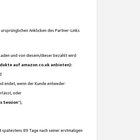
 ursprünglichen Anklicken des Partner-Links
laden und von diesem/dieser bezahlt wird
rodukte auf amazon.co.uk anbieten):
d
 und endet, wenn der Kunde entweder:
erlässt, oder
ls Session
“),
t spätestens 89 Tage nach seiner erstmaligen