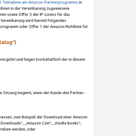
ur Teilnahme am Amazon-Partnerprogramm
; in
 ihnen in der Vereinbarung zugewiesene
m sowie Ziffer 3 der IP-Lizenz für das
 Vereinbarung wird hiermit Folgendes
programm oder Ziffer 1 der Amazon Richtlinie für
talog“)
ergütet und liegen (vorbehaltlich der in diesem
i die Sitzung beginnt, wenn der Kunde den Partner-
Ermessen, zum Beispiel der Download einer Amazon
 Downloads“, „Amazon Coin“, „Kindle Books“,
trieben werden, oder