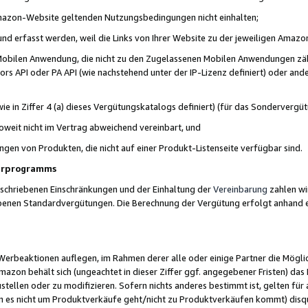
 Amazon-Website geltenden Nutzungsbedingungen nicht einhalten;
t und erfasst werden, weil die Links von Ihrer Website zu der jeweiligen Am
 Mobilen Anwendung, die nicht zu den Zugelassenen Mobilen Anwendungen zählt
s API oder PA API (wie nachstehend unter der IP-Lizenz definiert) oder ander
ie in Ziffer 4 (a) dieses Vergütungskatalogs definiert) (für das Sonderverg
weit nicht im Vertrag abweichend vereinbart, und
ngen von Produkten, die nicht auf einer Produkt-Listenseite verfügbar sind.
nerprogramms
eschriebenen Einschränkungen und der Einhaltung der
Vereinbarung
zahlen wir
ebenen Standardvergütungen. Die Berechnung der Vergütung erfolgt anhand e
beaktionen auflegen, im Rahmen derer alle oder einige Partner die Möglichk
Amazon behält sich (ungeachtet in dieser Ziffer ggf. angegebener Fristen) d
ustellen oder zu modifizieren. Sofern nichts anderes bestimmt ist, gelten 
s nicht um Produktverkäufe geht/nicht zu Produktverkäufen kommt) disqua