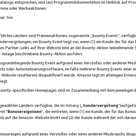
skatalogs entsprechen, und laut Programmdokumentation im Hinblick auf Pr
amme oder Werbeaktionen.
bar:
hier
.
führten Ländern sind Prämienaktionen, sogenannte „Bounty Events“, verfügb
Sondervergütungen; ein Bounty Event liegt vor, wenn (1) ein Kunde der für da
nes Partner-Links auf Ihrer Website eine an der Bounty-Aktion teilnehmende 
er Anlage beschriebene Bounty-Aktion ausführt.
ugrundeliegende Bounty Event aufgrund eines Verstoßes oder anderen Miss
ots oder Automatisierungssoftware, im Falle mehrerer Bounty Events einer e
r Website resultieren) disqualifiziert wurde. Amazon legt im alleinigen Ermess
iegt.
n Bounty-spezifischen Homepages sind im Zusammenhang mit dem jeweiligen
sgewählten Ländern verfügbar, die im
Anhang
(„
Sondervergütung
“)aufgefüh
it "
Bonusereignissen
", die eintreten, wenn (1) ein Kunde, der für das Bon
bsite auf die Amazon-Website klickt und (2) der Kunde während der sich dar
usereignis aufgrund eines Verstoßes oder eines anderen Missbrauchs disqua