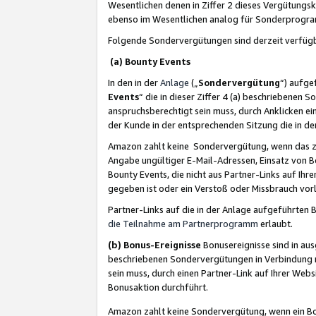
Wesentlichen denen in Ziffer 2 dieses Vergütung
ebenso im Wesentlichen analog für Sonderprogr
Folgende Sondervergütungen sind derzeit verfüg
(a) Bounty Events
In den in der
Anlage
(„
Sondervergütung
“) aufge
Events
“ die in dieser Ziffer 4 (a) beschriebenen 
anspruchsberechtigt sein muss, durch Anklicken ei
der Kunde in der entsprechenden Sitzung die in d
Amazon zahlt keine Sondervergütung, wenn das z
Angabe ungültiger E-Mail-Adressen, Einsatz von B
Bounty Events, die nicht aus Partner-Links auf Ihre
gegeben ist oder ein Verstoß oder Missbrauch vorl
Partner-Links auf die in der Anlage aufgeführte
die Teilnahme am Partnerprogramm
erlaubt.
(b) Bonus-Ereignisse
Bonusereignisse sind in au
beschriebenen Sondervergütungen in Verbindung m
sein muss, durch einen Partner-Link auf Ihrer We
Bonusaktion durchführt.
Amazon zahlt keine Sondervergütung, wenn ein Bon