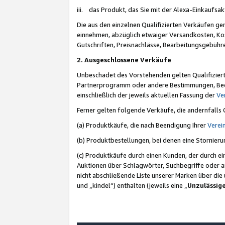
iii. das Produkt, das Sie mit der Alexa-Einkaufsa
Die aus den einzelnen Qualifizierten Verkäufen gen
einnehmen, abzüglich etwaiger Versandkosten, Ko
Gutschriften, Preisnachlässe, Bearbeitungsgebühr
2. Ausgeschlossene Verkäufe
Unbeschadet des Vorstehenden gelten Qualifiziert
Partnerprogramm oder andere Bestimmungen, Beding
einschließlich der jeweils aktuellen Fassung der
Ve
Ferner gelten folgende Verkäufe, die andernfalls
(a) Produktkäufe, die nach Beendigung Ihrer
Verei
(b) Produktbestellungen, bei denen eine Stornier
(c) Produktkäufe durch einen Kunden, der durch e
Auktionen über Schlagwörter, Suchbegriffe oder a
nicht abschließende Liste unserer Marken über di
und „kindel“) enthalten (jeweils eine „
Unzulässig