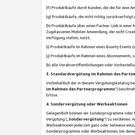
(f) Produktkäufe durch Kunden, die die für eine
(g) Produktkäufe, die nicht richtig zurückverfolg
(h) Produktkäufe über einen Partner-Link in einer
Zugelassenen Mobilen Anwendung, der nicht Creator
Verfügung stellen, nutzt;
(i) Produktkäufe im Rahmen eines Bounty Events (w
(j) Produktkäufe im Rahmen eines Abonnements, so
(k) alle Vorabveröffentlichungen oder Vorbestellu
3. Standardvergütung im Rahmen des Part
Vorbehaltlich der in diesem Vergütungskatalog b
im Rahmen des Partnerprogramms
“) beschri
Erlöse.
4. Sondervergütung oder Werbeaktionen
Gelegentlich können wir Sonderprogramme oder Wer
Vergütung („
Sondervergütung
”) zu verdienen. 
Werbeaktionen jederzeit ganz oder teilweise einz
Sonderprogramme oder Werbeaktionen, bei denen e