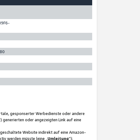
89F6-
280
ortale, gesponserter Werbedienste oder andere
“) generierten oder angezeigten Link auf eine
ngeschaltete Website indirekt auf eine Amazon-
ktiv werden müsste (eine „
Umleitung
“);