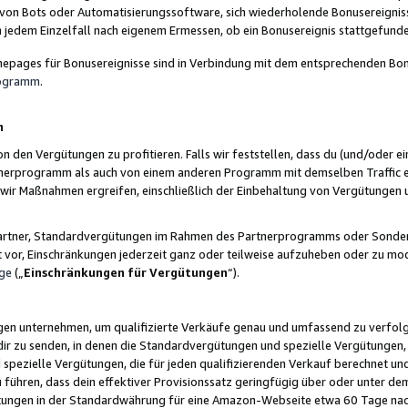
 von Bots oder Automatisierungssoftware, sich wiederholende Bonusereignisse
n jedem Einzelfall nach eigenem Ermessen, ob ein Bonusereignis stattgefund
epages für Bonusereignisse sind in Verbindung mit dem entsprechenden Bonu
rogramm
.
n
den Vergütungen zu profitieren. Falls wir feststellen, dass du (und/oder ein
erprogramm als auch von einem anderen Programm mit demselben Traffic ei
n wir Maßnahmen ergreifen, einschließlich der Einbehaltung von Vergütunge
r Partner, Standardvergütungen im Rahmen des Partnerprogramms oder Sonde
ht vor, Einschränkungen jederzeit ganz oder teilweise aufzuheben oder zu mod
ge
(„
Einschränkungen für Vergütungen
“).
ngen unternehmen, um qualifizierte Verkäufe genau und umfassend zu verfol
dir zu senden, in denen die Standardvergütungen und spezielle Vergütungen, 
pezielle Vergütungen, die für jeden qualifizierenden Verkauf berechnet un
 führen, dass dein effektiver Provisionssatz geringfügig über oder unter dem
ungen in der Standardwährung für eine Amazon-Webseite etwa 60 Tage nach