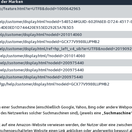
e der Marken
gp/feature.html?ie=UTF8&docId=1000642963
help/customer/display.html?nodeId=548524#GUID-602FA6E8-D724-4317-
64DE0ED1D744420E933ED292E5A7B3D3
elp/customer/display.html?nodeId=201014060
help/customer/display.html?nodeId=GCX77V9988LUPMB2
help/customer/display.html/ref=hp_left_v4_sib?ie=UTF8&nodeId=201909
help/customer/display.html/?nodeId=201014060
help/customer/display.html?nodeId=200975440
help/customer/display.html?nodeId=200975440
help/customer/display.html?nodeId=200975440
/gp/help/customer/display.html?nodeId=GCX77V9988LUPMB2
n einer Suchmaschine (einschließlich Google, Yahoo, Bing oder andere Webp
 des Netzwerkes solcher Suchmaschinen sind), (jeweils eine „
Suchmaschine
nk auf eine Amazon-Website verwiesen werden, der Nutzer über eine zwische
ischengeschalteten Website einen Link anklicken oder anderweitig bewusst a