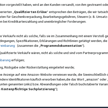
ktion vorgestellt haben, wird an den Kunden versandt, von ihm gestreamt od
erierten „
Qualifizierten Erlöse
“ entsprechen den Beträgen, die wir tatsäch
sten für Geschenkverpackung, Bearbeitungsgebühren, Steuern (z. B. Umsatz-
en bei Kreditkartenzahlung und uneinbringlicher Forderungen.
e Verkäufe nicht als solche, falls sie im Zusammenhang mit einem Verstoß 
ungen, Spezifikationen, Erklärungen und Richtlinien getätigt werden, die 
reinbarung
(zusammen die „
Programmdokumentation
“).
 Qualifizierte Verkäufe wären, nicht als solche und sind vom Partnerprogra
nbarung
erfolgen;
ung, Rückgabe oder Rückerstattung eingeleitet wurde;
ine Anzeige auf eine Amazon-Website verwiesen wurde, die Sieeinschließlich
ndere Identifikatoren käuflich erworben haben,die das Wort „amazon“ oder 
e unten genannten Links) bzw. Abwandlungen oder falsch buchstabierte Varia
e Kostenpflichtige Suchplatzierung
”);