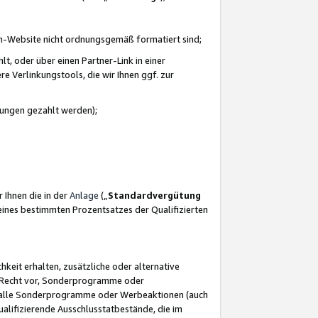
azon-Website nicht ordnungsgemäß formatiert sind;
, oder über einen Partner-Link in einer
e Verlinkungstools, die wir Ihnen ggf. zur
ütungen gezahlt werden);
 Ihnen die in der
Anlage
(„
Standardvergütung
ines bestimmten Prozentsatzes der Qualifizierten
eit erhalten, zusätzliche oder alternative
as Recht vor, Sonderprogramme oder
für alle Sonderprogramme oder Werbeaktionen (auch
lifizierende Ausschlusstatbestände, die im