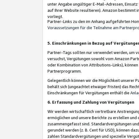
unter Angabe ungültiger E-Mail-Adressen, Einsatz
auf Ihrer Website resultieren). Amazon bestimmt i
vorliegt.
Partner-Links zu den im Anhang aufgeführten Hom
Voraussetzungen für die Teilnahme am Partnerp
5. Einschränkungen in Bezug auf Vergütunge
Partner-Tags sollten nur verwendet werden, um von 
versuchst, Vergütungen sowohl vom Amazon Partn
oder Kombination von Attributions-Links), könne
Partnerprogramm.
Gelegentlich können wir die Möglichkeit unsere
behält sich (ungeachtet etwaiger Fristen) das Rec
Einschränkungen für Vergütungen enthält die
Anla
6. Erfassung und Zahlung von Vergütungen
Wir werden wirtschaftlich vertretbare Anstrengu
ermöglichen und unsere Berichte zu erstellen und 
zusammengefasst sind. Standardvergütungen und s
gerundet werden (z. B. Cent für USD), können dazu
zahlen Standardvergütungen und spezielle Vergüt