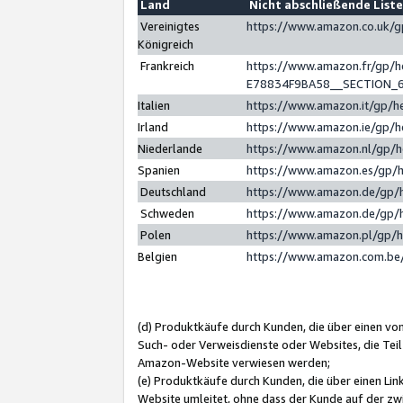
Land
Nicht abschließende List
Vereinigtes
https://www.amazon.co.uk/
Königreich
Frankreich
https://www.amazon.fr/gp/
E78834F9BA58__SECTION_
Italien
https://www.amazon.it/gp/h
Irland
https://www.amazon.ie/gp/
Niederlande
https://www.amazon.nl/gp/
Spanien
https://www.amazon.es/gp/
Deutschland
https://www.amazon.de/gp/
Schweden
https://www.amazon.de/gp/
Polen
https://www.amazon.pl/gp/
Belgien
https://www.amazon.com.be
(d) Produktkäufe durch Kunden, die über einen vo
Such- oder Verweisdienste oder Websites, die Teil
Amazon-Website verwiesen werden;
(e) Produktkäufe durch Kunden, die über einen Li
Website umleitet, ohne dass der Kunde auf der zw