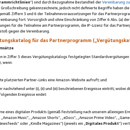
rammrichtlinien
“) sind durch Bezugnahme Bestandteil der
Vereinbarung z
Großschreibung gekennzeichnete, jedoch nicht definierte Begriffe haben die
 gemäß Ziffern 3 und 6 der Teilnahmevoraussetzungen für das Partnerprogram
nbarung fort. Vorsorglich und ohne Einschränkung von Ziffer 6 Abs. (a) der
ungen für die Teilnahme am Partnerprogramm, die IP-Lizenz für das Partner
rstoß gegen die Vereinbarung.
ungskatalog für das Partnerprogramm („Vergütungska
 Umsätze
n in Ziffer 3 dieses Vergütungskatalogs festgelegten Standardvergütungen v
r, wenn:
ite platzierten Partner-Links eine Amazon-Website aufruft; und
r nachstehend unter (i), (ii) und (iii) beschriebenen Ereignisse eintritt, wobe
 folgenden Ereignisse endet:
hme eines digitalen Produkts (gemäß Feststellung nach unserem alleinigen 
 „Amazon Music“, „Amazon Shorts“, „eDocs“, „Amazon Prime Video“, „Game
Newsfeeds“ oder „Kindle Magazines“) (jeweils ein „
Digitales Produkt
“) ver