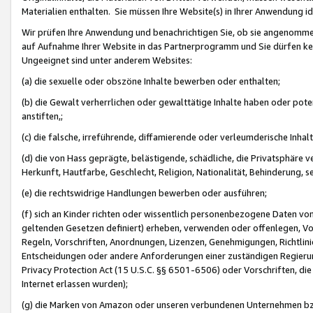
Materialien enthalten. Sie müssen Ihre Website(s) in Ihrer Anwendung ide
Wir prüfen Ihre Anwendung und benachrichtigen Sie, ob sie angenommen
auf Aufnahme Ihrer Website in das Partnerprogramm und Sie dürfen kei
Ungeeignet sind unter anderem Websites:
(a) die sexuelle oder obszöne Inhalte bewerben oder enthalten;
(b) die Gewalt verherrlichen oder gewalttätige Inhalte haben oder pot
anstiften,;
(c) die falsche, irreführende, diffamierende oder verleumderische Inha
(d) die von Hass geprägte, belästigende, schädliche, die Privatsphäre v
Herkunft, Hautfarbe, Geschlecht, Religion, Nationalität, Behinderung, 
(e) die rechtswidrige Handlungen bewerben oder ausführen;
(f) sich an Kinder richten oder wissentlich personenbezogene Daten vo
geltenden Gesetzen definiert) erheben, verwenden oder offenlegen, Vo
Regeln, Vorschriften, Anordnungen, Lizenzen, Genehmigungen, Richtlini
Entscheidungen oder andere Anforderungen einer zuständigen Regierung
Privacy Protection Act (15 U.S.C. §§ 6501-6506) oder Vorschriften, di
Internet erlassen wurden);
(g) die Marken von Amazon oder unseren verbundenen Unternehmen b