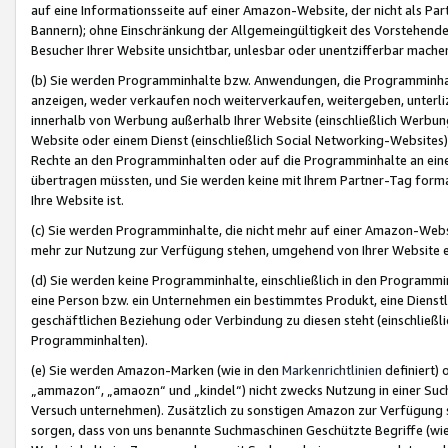
auf eine Informationsseite auf einer Amazon-Website, der nicht als Part
Bannern); ohne Einschränkung der Allgemeingültigkeit des Vorstehende
Besucher Ihrer Website unsichtbar, unlesbar oder unentzifferbar mache
(b) Sie werden Programminhalte bzw. Anwendungen, die Programminhalt
anzeigen, weder verkaufen noch weiterverkaufen, weitergeben, unterli
innerhalb von Werbung außerhalb Ihrer Website (einschließlich Werbun
Website oder einem Dienst (einschließlich Social Networking-Website
Rechte an den Programminhalten oder auf die Programminhalte an eine a
übertragen müssten, und Sie werden keine mit Ihrem Partner-Tag formati
Ihre Website ist.
(c) Sie werden Programminhalte, die nicht mehr auf einer Amazon-Websit
mehr zur Nutzung zur Verfügung stehen, umgehend von Ihrer Website e
(d) Sie werden keine Programminhalte, einschließlich in den Programmin
eine Person bzw. ein Unternehmen ein bestimmtes Produkt, eine Dienstle
geschäftlichen Beziehung oder Verbindung zu diesen steht (einschließli
Programminhalten).
(e) Sie werden Amazon-Marken (wie in den
Markenrichtlinien
definiert) 
„ammazon“, „amaozn“ und „kindel“) nicht zwecks Nutzung in einer Suc
Versuch unternehmen). Zusätzlich zu sonstigen Amazon zur Verfügung 
sorgen, dass von uns benannte Suchmaschinen Geschützte Begriffe (wie 