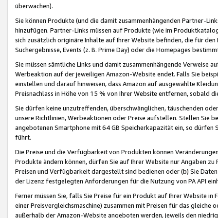
überwachen).
Sie können Produkte (und die damit zusammenhängenden Partner-Links)
hinzufügen. Partner-Links müssen auf Produkte (wie im Produktkatalog de
sich zusätzlich originäre Inhalte auf Ihrer Website befinden, die für 
Suchergebnisse, Events (z. B. Prime Day) oder die Homepages bestimmte
Sie müssen sämtliche Links und damit zusammenhängende Verweise auf z
Werbeaktion auf der jeweiligen Amazon-Website endet. Falls Sie beisp
einstellen und darauf hinweisen, dass Amazon auf ausgewählte Kleidun
Preisnachlass in Höhe von 15 % von Ihrer Website entfernen, sobald di
Sie dürfen keine unzutreffenden, überschwänglichen, täuschenden od
unsere Richtlinien, Werbeaktionen oder Preise aufstellen. Stellen Sie 
angebotenen Smartphone mit 64 GB Speicherkapazität ein, so dürfen S
führt.
Die Preise und die Verfügbarkeit von Produkten können Veränderungen 
Produkte ändern können, dürfen Sie auf Ihrer Website nur Angaben zu P
Preisen und Verfügbarkeit dargestellt sind bedienen oder (b) Sie Daten
der Lizenz festgelegten Anforderungen für die Nutzung von PA API einh
Ferner müssen Sie, falls Sie Preise für ein Produkt auf Ihrer Website in 
einer Preisvergleichsmaschine) zusammen mit Preisen für das gleiche o
außerhalb der Amazon-Website angeboten werden, jeweils den niedrigst