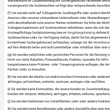
Werbeinhalte im Zusammenhang mit Suchergebnissen verwendet werden,
vorausgesetzt die Suchmaschine verfügt über entsprechende Ausschlu
(f) Sie werden nicht auf Schlagwörter, Suchbegriffe oder andere Ident
Amazon oder unseren verbundenen Unternehmen oder Abwandlungen bzw
nicht abschließende Liste unserer Marken entnehmen Sie bitte der Nich
Schlagwortauktionen auf Suchmaschinen teilnehmen, wenn die sich da
Kostenpflichtige Suchplatzierung (wie im
Vergütungskatalog
definiert
Suchmaschinen Links zur Verfügung stellen, damit Sie bei allgemeinen I
kostenfreien Suchergebnissen) auftauchen, solange Sie die
Vereinbaru
auf Ihre Website leiten und nicht unmittelbar oder mittelbar über eine
(g) Sie werden natürlichen oder juristischen Personen für die Nutzung 
Form von Geld, Rabatten, Preisnachlässen, Punkten, Spenden für Hilfs
beispielsweise keine Prämien- oder Treueprogramme auflegen, die Anrei
Partner-Links zu besuchen.
(h) Sie werden die Inhalte von elektronischen Formularen oder anderem M
abfangen, aufzeichnen, umleiten, auslesen, auslegen oder ausfüllen.
(i) Sie werden keine Kontodaten, die unsere Kunden im Zusammenhang 
Kunden der Amazon-Websites), abfragen, erheben, einholen, speichern,
(j) Sie werden Funktionen von Schaltflächen, Links oder andere Funkti
(k) Sie werden keine Bestellungen oder andere Geschäfte über eine Ama