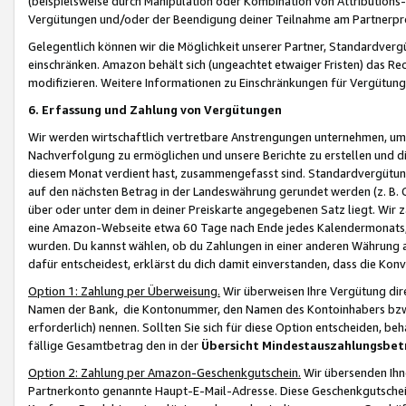
(beispielsweise durch Manipulation oder Kombination von Attributions-
Vergütungen und/oder der Beendigung deiner Teilnahme am Partnerp
Gelegentlich können wir die Möglichkeit unserer Partner, Standardv
einschränken. Amazon behält sich (ungeachtet etwaiger Fristen) das Re
modifizieren. Weitere Informationen zu Einschränkungen für Vergütung
6. Erfassung und Zahlung von Vergütungen
Wir werden wirtschaftlich vertretbare Anstrengungen unternehmen, um 
Nachverfolgung zu ermöglichen und unsere Berichte zu erstellen und di
diesem Monat verdient hast, zusammengefasst sind. Standardvergütung
auf den nächsten Betrag in der Landeswährung gerundet werden (z. B. C
über oder unter dem in deiner Preiskarte angegebenen Satz liegt. Wir
eine Amazon-Webseite etwa 60 Tage nach Ende jedes Kalendermonats, i
wurden. Du kannst wählen, ob du Zahlungen in einer anderen Währung
dafür entscheidest, erklärst du dich damit einverstanden, dass die K
Option 1: Zahlung per Überweisung.
Wir überweisen Ihre Vergütung dir
Namen der Bank, die Kontonummer, den Namen des Kontoinhabers bzw. a
erforderlich) nennen. Sollten Sie sich für diese Option entscheiden, be
fällige Gesamtbetrag den in der
Übersicht Mindestauszahlungsbet
Option 2: Zahlung per Amazon-Geschenkgutschein.
Wir übersenden Ihne
Partnerkonto genannte Haupt-E-Mail-Adresse. Diese Geschenkgutschei