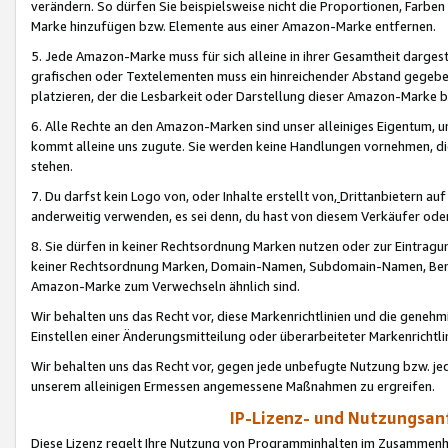
verändern. So dürfen Sie beispielsweise nicht die Proportionen, Farb
Marke hinzufügen bzw. Elemente aus einer Amazon-Marke entfernen.
5. Jede Amazon-Marke muss für sich alleine in ihrer Gesamtheit darge
grafischen oder Textelementen muss ein hinreichender Abstand gegebe
platzieren, der die Lesbarkeit oder Darstellung dieser Amazon-Marke b
6. Alle Rechte an den Amazon-Marken sind unser alleiniges Eigentum, 
kommt alleine uns zugute. Sie werden keine Handlungen vornehmen, 
stehen.
7. Du darfst kein Logo von, oder Inhalte erstellt von,
Drittanbietern au
anderweitig verwenden, es sei denn, du hast von diesem Verkäufer oder
8. Sie dürfen in keiner Rechtsordnung Marken nutzen oder zur Eintragu
keiner Rechtsordnung Marken, Domain-Namen, Subdomain-Namen, Benu
Amazon-Marke zum Verwechseln ähnlich sind.
Wir behalten uns das Recht vor, diese Markenrichtlinien und die gene
Einstellen einer Änderungsmitteilung oder überarbeiteter Markenricht
Wir behalten uns das Recht vor, gegen jede unbefugte Nutzung bzw. jede 
unserem alleinigen Ermessen angemessene Maßnahmen zu ergreifen.
IP-Lizenz- und Nutzungsan
Diese Lizenz regelt Ihre Nutzung von Programminhalten im Zusammen