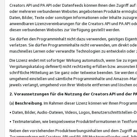
Creators API und PA API oder Datenfeeds können Ihnen den Zugriff auf D
oder mehreren verbundenen Websites angebotenen Produkte ermögliche
Daten, Bilder, Texte oder sonstigen Informationen oder Inhalte zuzugre
anwendbaren Lizenzvereinbarungen für die Creators API und PA API od
diesen verbundenen Websites zur Verfügung gestellt werden.
Sie dürfen den Programminhalt nicht dazu verwenden, geistiges Eigent
verletzen. Sie dürfen Programminhalte nicht verwenden, um direkt ode
maschinelles Lernen oder verwandte Technologien zu entwickeln oder zu
Die Lizenz endet mit sofortiger Wirkung automatisch, wenn Sie zu irg
Vergütungskatalog definiert) nicht rechtzeitig erfüllen bzw. ansonsten
schriftliche Mitteilung an Sie ganz oder teilweise beenden. Sie werden
umgehend einstellen und sämtliche Programminhalte und Amazon-Marke
jeweils verlangt, umgehend von Ihrer Website entfernen und löschen od
2. Voraussetzungen für die Nutzung der Creators API und der P
(a)
Beschreibung
. Im Rahmen dieser Lizenz können wir Ihnen Programmi
• Daten, Bilder, Audio-Dateien, Videos, Logos, Benutzerschnittstellen-
• Textmaterialien, wie beispielsweise Produktinformationen in Textfor
Neben den vorstehenden Produktwerbungsinhalten und dem Zugriff auf 
Zusammenhang mit Creators API und PA API Musterquellcodes und -bibli