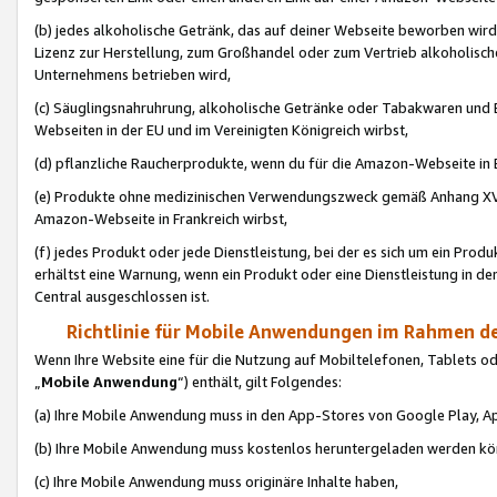
(b) jedes alkoholische Getränk, das auf deiner Webseite beworben wird
Lizenz zur Herstellung, zum Großhandel oder zum Vertrieb alkoholisch
Unternehmens betrieben wird,
(c) Säuglingsnahruhrung, alkoholische Getränke oder Tabakwaren und E
Webseiten in der EU und im Vereinigten Königreich wirbst,
(d) pflanzliche Raucherprodukte, wenn du für die Amazon-Webseite in B
(e) Produkte ohne medizinischen Verwendungszweck gemäß Anhang XVI 
Amazon-Webseite in Frankreich wirbst,
(f) jedes Produkt oder jede Dienstleistung, bei der es sich um ein Prod
erhältst eine Warnung, wenn ein Produkt oder eine Dienstleistung in de
Central ausgeschlossen ist.
Richtlinie für Mobile Anwendungen im Rahmen de
Wenn Ihre Website eine für die Nutzung auf Mobiltelefonen, Tablets 
„
Mobile Anwendung
“) enthält, gilt Folgendes:
(a) Ihre Mobile Anwendung muss in den App-Stores von Google Play, A
(b) Ihre Mobile Anwendung muss kostenlos heruntergeladen werden könn
(c) Ihre Mobile Anwendung muss originäre Inhalte haben,