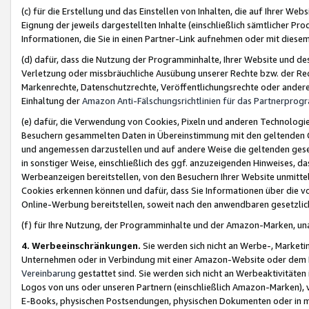
(c) für die Erstellung und das Einstellen von Inhalten, die auf Ihrer We
Eignung der jeweils dargestellten Inhalte (einschließlich sämtlicher 
Informationen, die Sie in einen Partner-Link aufnehmen oder mit diese
(d) dafür, dass die Nutzung der Programminhalte, Ihrer Website und des 
Verletzung oder missbräuchliche Ausübung unserer Rechte bzw. der Recht
Markenrechte, Datenschutzrechte, Veröffentlichungsrechte oder anderer
Einhaltung der
Amazon Anti-Fälschungsrichtlinien für das Partnerpro
(e) dafür, die Verwendung von Cookies, Pixeln und anderen Technologien
Besuchern gesammelten Daten in Übereinstimmung mit den geltenden Ge
und angemessen darzustellen und auf andere Weise die geltenden geset
in sonstiger Weise, einschließlich des ggf. anzuzeigenden Hinweises, d
Werbeanzeigen bereitstellen, von den Besuchern Ihrer Website unmitte
Cookies erkennen können und dafür, dass Sie Informationen über die v
Online-Werbung bereitstellen, soweit nach den anwendbaren gesetzlic
(f) für Ihre Nutzung, der Programminhalte und der Amazon-Marken, u
4. Werbeeinschränkungen.
Sie werden sich nicht an Werbe-, Market
Unternehmen oder in Verbindung mit einer Amazon-Website oder dem Pa
Vereinbarung
gestattet sind. Sie werden sich nicht an Werbeaktivitäten
Logos von uns oder unseren Partnern (einschließlich Amazon-Marken), 
E-Books, physischen Postsendungen, physischen Dokumenten oder in 