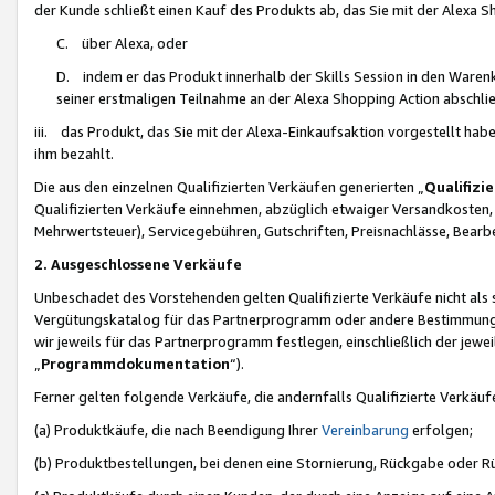
der Kunde schließt einen Kauf des Produkts ab, das Sie mit der Alexa 
C. über Alexa, oder
D. indem er das Produkt innerhalb der Skills Session in den Waren
seiner erstmaligen Teilnahme an der Alexa Shopping Action abschlie
iii. das Produkt, das Sie mit der Alexa-Einkaufsaktion vorgestellt ha
ihm bezahlt.
Die aus den einzelnen Qualifizierten Verkäufen generierten „
Qualifizi
Qualifizierten Verkäufe einnehmen, abzüglich etwaiger Versandkosten
Mehrwertsteuer), Servicegebühren, Gutschriften, Preisnachlässe, Bear
2. Ausgeschlossene Verkäufe
Unbeschadet des Vorstehenden gelten Qualifizierte Verkäufe nicht als
Vergütungskatalog für das Partnerprogramm oder andere Bestimmungen,
wir jeweils für das Partnerprogramm festlegen, einschließlich der jewe
„
Programmdokumentation
“).
Ferner gelten folgende Verkäufe, die andernfalls Qualifizierte Verkä
(a) Produktkäufe, die nach Beendigung Ihrer
Vereinbarung
erfolgen;
(b) Produktbestellungen, bei denen eine Stornierung, Rückgabe oder R