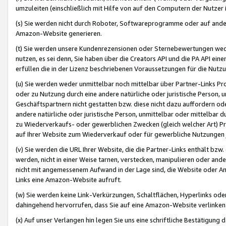
umzuleiten (einschließlich mit Hilfe von auf den Computern der Nutzer i
(s) Sie werden nicht durch Roboter, Softwareprogramme oder auf andere
Amazon-Website generieren.
(t) Sie werden unsere Kundenrezensionen oder Sternebewertungen wed
nutzen, es sei denn, Sie haben über die Creators API und die PA API e
erfüllen die in der Lizenz beschriebenen Voraussetzungen für die Nutzu
(u) Sie werden weder unmittelbar noch mittelbar über Partner-Links P
oder zu Nutzung durch eine andere natürliche oder juristische Person,
Geschäftspartnern nicht gestatten bzw. diese nicht dazu auffordern od
andere natürliche oder juristische Person, unmittelbar oder mittelbar
zu Wiederverkaufs- oder gewerblichen Zwecken (gleich welcher Art) 
auf Ihrer Website zum Wiederverkauf oder für gewerbliche Nutzungen 
(v) Sie werden die URL Ihrer Website, die die Partner-Links enthält b
werden, nicht in einer Weise tarnen, verstecken, manipulieren oder and
nicht mit angemessenem Aufwand in der Lage sind, die Website oder A
Links eine Amazon-Website aufruft.
(w) Sie werden keine Link-Verkürzungen, Schaltflächen, Hyperlinks ode
dahingehend hervorrufen, dass Sie auf eine Amazon-Website verlinken
(x) Auf unser Verlangen hin legen Sie uns eine schriftliche Bestätigung