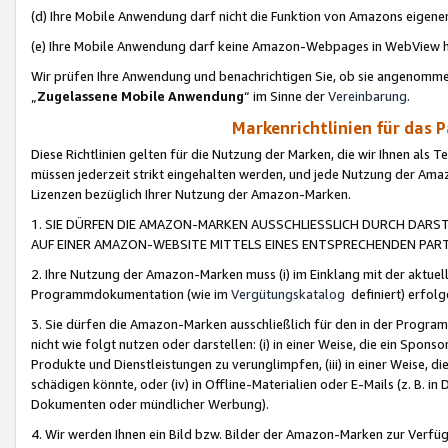
(d) Ihre Mobile Anwendung darf nicht die Funktion von Amazons eige
(e) Ihre Mobile Anwendung darf keine Amazon-Webpages in WebView 
Wir prüfen Ihre Anwendung und benachrichtigen Sie, ob sie angenomm
„
Zugelassene Mobile Anwendung
“ im Sinne der
Vereinbarung
.
Markenrichtlinien für das 
Diese Richtlinien gelten für die Nutzung der Marken, die wir Ihnen als 
müssen jederzeit strikt eingehalten werden, und jede Nutzung der Ama
Lizenzen bezüglich Ihrer Nutzung der Amazon-Marken.
1. SIE DÜRFEN DIE AMAZON-MARKEN AUSSCHLIESSLICH DURCH DARS
AUF EINER AMAZON-WEBSITE MITTELS EINES ENTSPRECHENDEN PART
2. Ihre Nutzung der Amazon-Marken muss (i) im Einklang mit der aktuells
Programmdokumentation (wie im
Vergütungskatalog
definiert) erfolg
3. Sie dürfen die Amazon-Marken ausschließlich für den in der Progr
nicht wie folgt nutzen oder darstellen: (i) in einer Weise, die ein Spo
Produkte und Dienstleistungen zu verunglimpfen, (iii) in einer Weise
schädigen könnte, oder (iv) in Offline-Materialien oder E-Mails (z. B.
Dokumenten oder mündlicher Werbung).
4. Wir werden Ihnen ein Bild bzw. Bilder der Amazon-Marken zur Verfüg