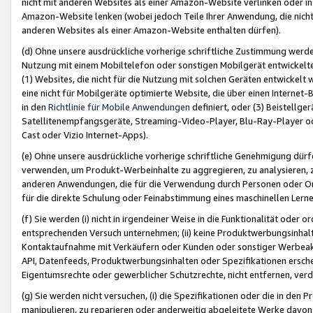
nicht mit anderen Websites als einer Amazon-Website verlinken oder i
Amazon-Website lenken (wobei jedoch Teile Ihrer Anwendung, die nich
anderen Websites als einer Amazon-Website enthalten dürfen).
(d) Ohne unsere ausdrückliche vorherige schriftliche Zustimmung werd
Nutzung mit einem Mobiltelefon oder sonstigen Mobilgerät entwickelt
(1) Websites, die nicht für die Nutzung mit solchen Geräten entwickelt
eine nicht für Mobilgeräte optimierte Website, die über einen Interne
in den
Richtlinie für Mobile Anwendungen
definiert, oder (3) Beistellge
Satellitenempfangsgeräte, Streaming-Video-Player, Blu-Ray-Player ode
Cast oder Vizio Internet-Apps).
(e) Ohne unsere ausdrückliche vorherige schriftliche Genehmigung dürfe
verwenden, um Produkt-Werbeinhalte zu aggregieren, zu analysieren, 
anderen Anwendungen, die für die Verwendung durch Personen oder Or
für die direkte Schulung oder Feinabstimmung eines maschinellen Lern
(f) Sie werden (i) nicht in irgendeiner Weise in die Funktionalität ode
entsprechenden Versuch unternehmen; (ii) keine Produktwerbungsinha
Kontaktaufnahme mit Verkäufern oder Kunden oder sonstiger Werbeaktiv
API, Datenfeeds, Produktwerbungsinhalten oder Spezifikationen erschei
Eigentumsrechte oder gewerblicher Schutzrechte, nicht entfernen, verd
(g) Sie werden nicht versuchen, (i) die Spezifikationen oder die in de
manipulieren, zu reparieren oder anderweitig abgeleitete Werke davon z