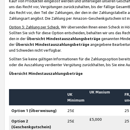
Kauf von Produkten eingelöst werden und unterliegen unseren Geschäf
uns das Recht vor, Vergütungen zurückzuhalten, bis der fällige Gesamt
das Recht vor, den Teil der Zahlungen, der den in der Zahlungstabelle 
Zahlungsart angibst. Die Zahlung per Amazon-Geschenkgutschein ist in
Option 3: Zahlung per Scheck.
Wir übersenden Ihnen einen Scheck in Höh
Sollten Sie sich für diese Option entscheiden, behalten wir uns das Rec
den in der
Übersicht Mindestauszahlungsbeträge
genannten Mindest
der
Übersicht Mindestauszahlungsbeträge
angegebene Bearbeitung
und Schweden nicht verfügbar.
Sollten Sie keine gültigen Informationen für die Zahlungsoption bereit
oder die Auszahlung verdienter Vergütung zurückhalten, bis Sie eine A
Übersicht Mindestauszahlungsbeträge
UK Maxium
UK
FR,
Minimum
un
Option 1 (Überweisung)
25£
25
£5,000
Option 2
25£
25
(Geschenkgutschein)