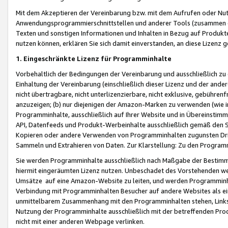
Mit dem Akzeptieren der Vereinbarung bzw. mit dem Aufrufen oder Nutz
Anwendungsprogrammierschnittstellen und anderer Tools (zusammen die
Texten und sonstigen Informationen und Inhalten in Bezug auf Produkte
nutzen können, erklären Sie sich damit einverstanden, an diese Lizenz 
1. Eingeschränkte Lizenz für Programminhalte
Vorbehaltlich der Bedingungen der Vereinbarung und ausschließlich z
Einhaltung der Vereinbarung (einschließlich dieser Lizenz und der ande
nicht übertragbare, nicht unterlizenzierbare, nicht exklusive, gebühren
anzuzeigen; (b) nur diejenigen der Amazon-Marken zu verwenden (wie in 
Programminhalte, ausschließlich auf Ihrer Website und in Übereinstimmu
API, Datenfeeds und Produkt-Werbeinhalte ausschließlich gemäß den Spe
Kopieren oder andere Verwenden von Programminhalten zugunsten Dri
Sammeln und Extrahieren von Daten. Zur Klarstellung: Zu den Program
Sie werden Programminhalte ausschließlich nach Maßgabe der Besti
hiermit eingeräumten Lizenz nutzen. Unbeschadet des Vorstehenden we
Umsätze auf eine Amazon-Website zu leiten, und werden Programminhal
Verbindung mit Programminhalten Besucher auf andere Websites als ein
unmittelbarem Zusammenhang mit den Programminhalten stehen, Links z
Nutzung der Programminhalte ausschließlich mit der betreffenden Pr
nicht mit einer anderen Webpage verlinken.