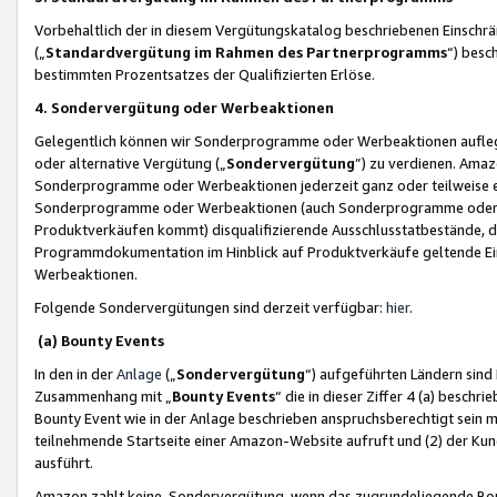
Vorbehaltlich der in diesem Vergütungskatalog beschriebenen Einschr
(„
Standardvergütung im Rahmen des Partnerprogramms
“) besc
bestimmten Prozentsatzes der Qualifizierten Erlöse.
4. Sondervergütung oder Werbeaktionen
Gelegentlich können wir Sonderprogramme oder Werbeaktionen auflegen,
oder alternative Vergütung („
Sondervergütung
”) zu verdienen. Amazo
Sonderprogramme oder Werbeaktionen jederzeit ganz oder teilweise einz
Sonderprogramme oder Werbeaktionen (auch Sonderprogramme oder We
Produktverkäufen kommt) disqualifizierende Ausschlusstatbestände, di
Programmdokumentation im Hinblick auf Produktverkäufe geltende E
Werbeaktionen.
Folgende Sondervergütungen sind derzeit verfügbar:
hier
.
(a) Bounty Events
In den in der
Anlage
(„
Sondervergütung
“) aufgeführten Ländern sind
Zusammenhang mit „
Bounty Events
“ die in dieser Ziffer 4 (a) besch
Bounty Event wie in der Anlage beschrieben anspruchsberechtigt sein mu
teilnehmende Startseite einer Amazon-Website aufruft und (2) der Kun
ausführt.
Amazon zahlt keine Sondervergütung, wenn das zugrundeliegende Boun