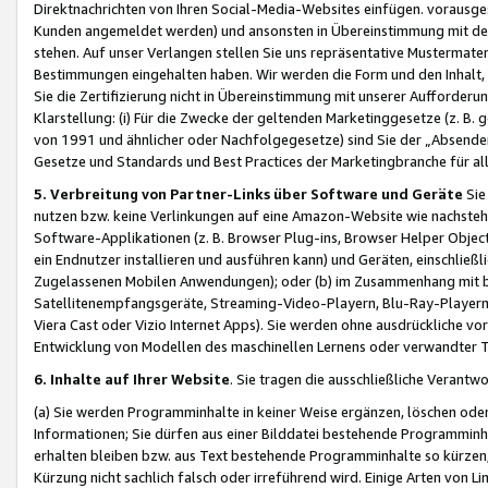
Direktnachrichten von Ihren Social-Media-Websites einfügen. vorausg
Kunden angemeldet werden) und ansonsten in Übereinstimmung mit der
stehen. Auf unser Verlangen stellen Sie uns repräsentative Mustermater
Bestimmungen eingehalten haben. Wir werden die Form und den Inhalt, di
Sie die Zertifizierung nicht in Übereinstimmung mit unserer Aufforderu
Klarstellung: (i) Für die Zwecke der geltenden Marketinggesetze (z. 
von 1991 und ähnlicher oder Nachfolgegesetze) sind Sie der „Absender“ j
Gesetze und Standards und Best Practices der Marketingbranche für 
5. Verbreitung von Partner-Links über Software und Geräte
Sie
nutzen bzw. keine Verlinkungen auf eine Amazon-Website wie nachsteh
Software-Applikationen (z. B. Browser Plug-ins, Browser Helper Objec
ein Endnutzer installieren und ausführen kann) und Geräten, einschlie
Zugelassenen Mobilen Anwendungen); oder (b) im Zusammenhang mit bzw.
Satellitenempfangsgeräte, Streaming-Video-Playern, Blu-Ray-Playern 
Viera Cast oder Vizio Internet Apps). Sie werden ohne ausdrückliche v
Entwicklung von Modellen des maschinellen Lernens oder verwandter 
6. Inhalte auf Ihrer Website
. Sie tragen die ausschließliche Verantwo
(a) Sie werden Programminhalte in keiner Weise ergänzen, löschen oder
Informationen; Sie dürfen aus einer Bilddatei bestehende Programminhal
erhalten bleiben bzw. aus Text bestehende Programminhalte so kürzen, 
Kürzung nicht sachlich falsch oder irreführend wird. Einige Arten von L