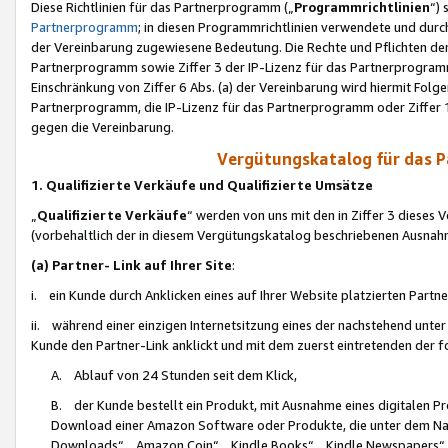
Diese Richtlinien für das Partnerprogramm („
Programmrichtlinien
“)
Partnerprogramm
; in diesen Programmrichtlinien verwendete und durch
der Vereinbarung zugewiesene Bedeutung. Die Rechte und Pflichten de
Partnerprogramm sowie Ziffer 3 der IP-Lizenz für das Partnerprogram
Einschränkung von Ziffer 6 Abs. (a) der Vereinbarung wird hiermit Fol
Partnerprogramm, die IP-Lizenz für das Partnerprogramm oder Ziffer 1
gegen die Vereinbarung.
Vergütungskatalog für das 
1. Qualifizierte Verkäufe und Qualifizierte Umsätze
„
Qualifizierte Verkäufe
“ werden von uns mit den in Ziffer 3 diese
(vorbehaltlich der in diesem Vergütungskatalog beschriebenen Ausnah
(a) Partner- Link auf Ihrer Site
:
i. ein Kunde durch Anklicken eines auf Ihrer Website platzierten Part
ii. während einer einzigen Internetsitzung eines der nachstehend unter (i)
Kunde den Partner-Link anklickt und mit dem zuerst eintretenden der f
A. Ablauf von 24 Stunden seit dem Klick,
B. der Kunde bestellt ein Produkt, mit Ausnahme eines digitalen P
Download einer Amazon Software oder Produkte, die unter dem N
Downloads“, „Amazon Coin“, „Kindle Books“, „Kindle Newspapers“, „