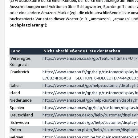
(c) Produktkäufe durch einen Kunden, der durch eine Anzeige auf eine 
Ausschreibungen und Auktionen über Schlagwörter, Suchbegriffe oder 
oder eine andere Amazon-Marke (vgl. die nicht abschließende Liste un
buchstabierte Varianten dieser Wörter (z. B. „ammazon“, „amaozn“ und „
Suchplatzierung
”);
Land
Nicht abschließende Liste der Marken
Vereinigtes
https://www.amazon.co.uk/gp/feature.html?ie=U
Königreich
Frankreich
https://www.amazon.fr/gp/help/customer/displa
E78834F9BA58__SECTION_64DE0ED1D744420E9
Italien
https://www.amazon.it/gp/help/customer/display
Irland
https://www.amazon.ie/gp/help/customer/displa
Niederlande
https://www.amazon.nl/gp/help/customer/display
Spanien
https://www.amazon.es/gp/help/customer/display
Deutschland
https://www.amazon.de/gp/help/customer/displa
Schweden
https://www.amazon.de/gp/help/customer/displa
Polen
https://www.amazon.pl/gp/help/customer/display
Belgien
https://www.amazon.com.be/gp/help/customer/d