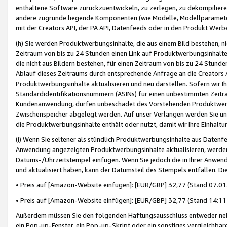
enthaltene Software zurückzuentwickeln, zu zerlegen, zu dekompilier
andere zugrunde liegende Komponenten (wie Modelle, Modellparameter
mit der Creators API, der PA API, Datenfeeds oder in den Produkt Werb
(h) Sie werden Produktwerbungsinhalte, die aus einem Bild bestehen, ni
Zeitraum von bis zu 24 Stunden einen Link auf Produktwerbungsinhalte
die nicht aus Bildern bestehen, für einen Zeitraum von bis zu 24 Stund
Ablauf dieses Zeitraums durch entsprechende Anfrage an die Creators 
Produktwerbungsinhalte aktualisieren und neu darstellen. Sofern wir Ih
Standardidentifikationsnummern (ASINs) für einen unbestimmten Zeitra
Kundenanwendung, dürfen unbeschadet des Vorstehenden Produktwerbu
Zwischenspeicher abgelegt werden. Auf unser Verlangen werden Sie un
die Produktwerbungsinhalte enthält oder nutzt, damit wir Ihre Einhalt
(i) Wenn Sie seltener als stündlich Produktwerbungsinhalte aus Datenfe
Anwendung angezeigten Produktwerbungsinhalte aktualisieren, werden 
Datums-/Uhrzeitstempel einfügen. Wenn Sie jedoch die in Ihrer Anwe
und aktualisiert haben, kann der Datumsteil des Stempels entfallen. Dies
• Preis auf [Amazon-Website einfügen]: [EUR/GBP] 32,77 (Stand 07.01.
• Preis auf [Amazon-Website einfügen]: [EUR/GBP] 32,77 (Stand 14:11 
Außerdem müssen Sie den folgenden Haftungsausschluss entweder neb
ein Pop-up-Fenster, ein Pop-up-Skript oder ein sonstiges vergleichba