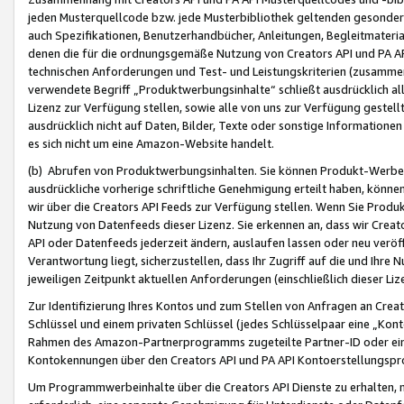
jeden Musterquellcode bzw. jede Musterbibliothek geltenden gesonder
auch Spezifikationen, Benutzerhandbücher, Anleitungen, Begleitmaterial
denen die für die ordnungsgemäße Nutzung von Creators API und PA A
technischen Anforderungen und Test- und Leistungskriterien (zusammen
verwendete Begriff „Produktwerbungsinhalte“ schließt ausdrücklich al
Lizenz zur Verfügung stellen, sowie alle von uns zur Verfügung gestel
ausdrücklich nicht auf Daten, Bilder, Texte oder sonstige Informatione
es sich nicht um eine Amazon-Website handelt.
(b) Abrufen von Produktwerbungsinhalten. Sie können Produkt-Werbein
ausdrückliche vorherige schriftliche Genehmigung erteilt haben, könn
wir über die Creators API Feeds zur Verfügung stellen. Wenn Sie Produk
Nutzung von Datenfeeds dieser Lizenz. Sie erkennen an, dass wir Creat
API oder Datenfeeds jederzeit ändern, auslaufen lassen oder neu veröffe
Verantwortung liegt, sicherzustellen, dass Ihr Zugriff auf die und Ihr
jeweiligen Zeitpunkt aktuellen Anforderungen (einschließlich dieser Liz
Zur Identifizierung Ihres Kontos und zum Stellen von Anfragen an Crea
Schlüssel und einem privaten Schlüssel (jedes Schlüsselpaar eine „Kon
Rahmen des Amazon-Partnerprogramms zugeteilte Partner-ID oder ein
Kontokennungen über den Creators API und PA API Kontoerstellungspro
Um Programmwerbeinhalte über die Creators API Dienste zu erhalten, m