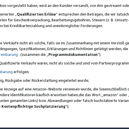
ktion vorgestellt haben, wird an den Kunden versandt, von ihm gestreamt od
erierten „
Qualifizierten Erlöse
“ entsprechen den Beträgen, die wir tatsäch
sten für Geschenkverpackung, Bearbeitungsgebühren, Steuern (z. B. Umsatz-
en bei Kreditkartenzahlung und uneinbringlicher Forderungen.
e Verkäufe nicht als solche, falls sie im Zusammenhang mit einem Verstoß 
ungen, Spezifikationen, Erklärungen und Richtlinien getätigt werden, die 
reinbarung
(zusammen die „
Programmdokumentation
“).
 Qualifizierte Verkäufe wären, nicht als solche und sind vom Partnerprogra
nbarung
erfolgen;
ung, Rückgabe oder Rückerstattung eingeleitet wurde;
ine Anzeige auf eine Amazon-Website verwiesen wurde, die Sieeinschließlich
ndere Identifikatoren käuflich erworben haben,die das Wort „amazon“ oder 
e unten genannten Links) bzw. Abwandlungen oder falsch buchstabierte Varia
e Kostenpflichtige Suchplatzierung
”);