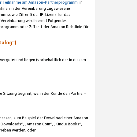
ur Teilnahme am Amazon-Partnerprogramm
; in
 ihnen in der Vereinbarung zugewiesene
m sowie Ziffer 3 der IP-Lizenz für das
 Vereinbarung wird hiermit Folgendes
programm oder Ziffer 1 der Amazon Richtlinie für
talog“)
ergütet und liegen (vorbehaltlich der in diesem
i die Sitzung beginnt, wenn der Kunde den Partner-
Ermessen, zum Beispiel der Download einer Amazon
 Downloads“, „Amazon Coin“, „Kindle Books“,
trieben werden, oder