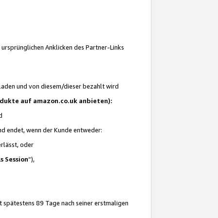
 ursprünglichen Anklicken des Partner-Links
laden und von diesem/dieser bezahlt wird
rodukte auf amazon.co.uk anbieten):
d
 und endet, wenn der Kunde entweder:
erlässt, oder
ls Session
“),
t spätestens 89 Tage nach seiner erstmaligen