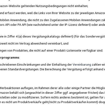
 Amazon-Website geltenden Nutzungsbedingungen nicht einhalten;
t und erfasst werden, weil die Links von Ihrer Website zu der jeweiligen Am
 Mobilen Anwendung, die nicht zu den Zugelassenen Mobilen Anwendungen zählt
s API oder PA API (wie nachstehend unter der IP-Lizenz definiert) oder ander
ie in Ziffer 4 (a) dieses Vergütungskatalogs definiert) (für das Sonderverg
weit nicht im Vertrag abweichend vereinbart, und
ngen von Produkten, die nicht auf einer Produkt-Listenseite verfügbar sind.
nerprogramms
eschriebenen Einschränkungen und der Einhaltung der
Vereinbarung
zahlen wir
ebenen Standardvergütungen. Die Berechnung der Vergütung erfolgt anhand e
beaktionen auflegen, im Rahmen derer alle oder einige Partner die Möglichk
Amazon behält sich (ungeachtet in dieser Ziffer ggf. angegebener Fristen) d
ustellen oder zu modifizieren. Sofern nichts anderes bestimmt ist, gelten 
s nicht um Produktverkäufe geht/nicht zu Produktverkäufen kommt) disqua