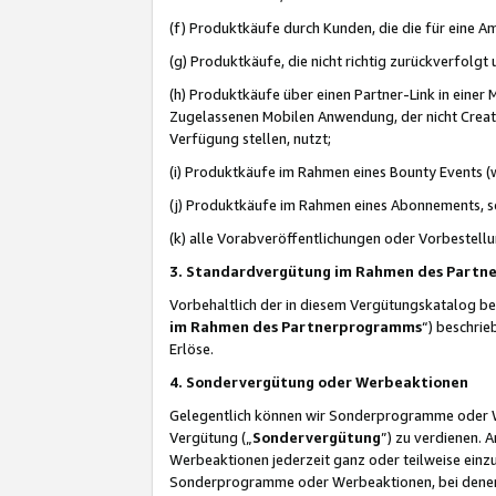
(f) Produktkäufe durch Kunden, die die für eine
(g) Produktkäufe, die nicht richtig zurückverfolg
(h) Produktkäufe über einen Partner-Link in einer
Zugelassenen Mobilen Anwendung, der nicht Creator
Verfügung stellen, nutzt;
(i) Produktkäufe im Rahmen eines Bounty Events (w
(j) Produktkäufe im Rahmen eines Abonnements, so
(k) alle Vorabveröffentlichungen oder Vorbestellu
3. Standardvergütung im Rahmen des Part
Vorbehaltlich der in diesem Vergütungskatalog b
im Rahmen des Partnerprogramms
“) beschri
Erlöse.
4. Sondervergütung oder Werbeaktionen
Gelegentlich können wir Sonderprogramme oder Wer
Vergütung („
Sondervergütung
”) zu verdienen. 
Werbeaktionen jederzeit ganz oder teilweise einz
Sonderprogramme oder Werbeaktionen, bei denen e