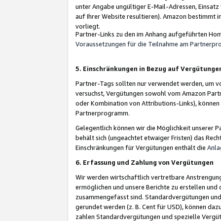
unter Angabe ungültiger E-Mail-Adressen, Einsatz
auf Ihrer Website resultieren). Amazon bestimmt i
vorliegt.
Partner-Links zu den im Anhang aufgeführten Hom
Voraussetzungen für die Teilnahme am Partnerp
5. Einschränkungen in Bezug auf Vergütunge
Partner-Tags sollten nur verwendet werden, um von 
versuchst, Vergütungen sowohl vom Amazon Partn
oder Kombination von Attributions-Links), könne
Partnerprogramm.
Gelegentlich können wir die Möglichkeit unsere
behält sich (ungeachtet etwaiger Fristen) das Rec
Einschränkungen für Vergütungen enthält die
Anla
6. Erfassung und Zahlung von Vergütungen
Wir werden wirtschaftlich vertretbare Anstrengu
ermöglichen und unsere Berichte zu erstellen und 
zusammengefasst sind. Standardvergütungen und s
gerundet werden (z. B. Cent für USD), können dazu
zahlen Standardvergütungen und spezielle Vergüt