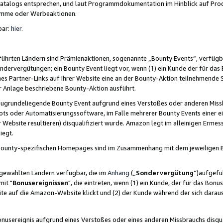
skatalogs entsprechen, und laut Programmdokumentation im Hinblick auf Pr
amme oder Werbeaktionen.
bar:
hier
.
führten Ländern sind Prämienaktionen, sogenannte „Bounty Events“, verfügb
Sondervergütungen; ein Bounty Event liegt vor, wenn (1) ein Kunde der für da
nes Partner-Links auf Ihrer Website eine an der Bounty-Aktion teilnehmende 
er Anlage beschriebene Bounty-Aktion ausführt.
ugrundeliegende Bounty Event aufgrund eines Verstoßes oder anderen Miss
ots oder Automatisierungssoftware, im Falle mehrerer Bounty Events einer e
r Website resultieren) disqualifiziert wurde. Amazon legt im alleinigen Ermess
iegt.
n Bounty-spezifischen Homepages sind im Zusammenhang mit dem jeweiligen
sgewählten Ländern verfügbar, die im
Anhang
(„
Sondervergütung
“)aufgefüh
it "
Bonusereignissen
", die eintreten, wenn (1) ein Kunde, der für das Bon
bsite auf die Amazon-Website klickt und (2) der Kunde während der sich dar
usereignis aufgrund eines Verstoßes oder eines anderen Missbrauchs disqua