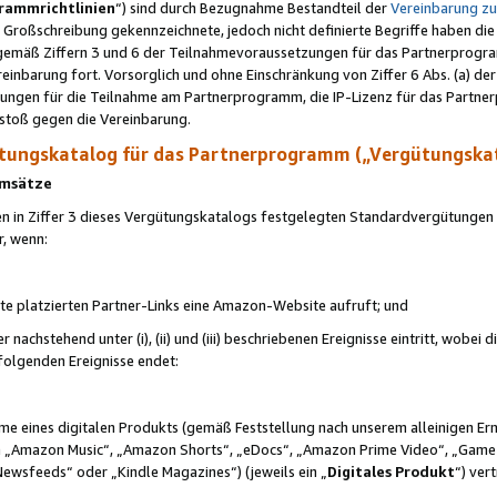
rammrichtlinien
“) sind durch Bezugnahme Bestandteil der
Vereinbarung z
Großschreibung gekennzeichnete, jedoch nicht definierte Begriffe haben die
 gemäß Ziffern 3 und 6 der Teilnahmevoraussetzungen für das Partnerprogram
nbarung fort. Vorsorglich und ohne Einschränkung von Ziffer 6 Abs. (a) der
ungen für die Teilnahme am Partnerprogramm, die IP-Lizenz für das Partner
rstoß gegen die Vereinbarung.
ungskatalog für das Partnerprogramm („Vergütungska
 Umsätze
n in Ziffer 3 dieses Vergütungskatalogs festgelegten Standardvergütungen v
r, wenn:
ite platzierten Partner-Links eine Amazon-Website aufruft; und
r nachstehend unter (i), (ii) und (iii) beschriebenen Ereignisse eintritt, wobe
 folgenden Ereignisse endet:
hme eines digitalen Produkts (gemäß Feststellung nach unserem alleinigen 
 „Amazon Music“, „Amazon Shorts“, „eDocs“, „Amazon Prime Video“, „Game
Newsfeeds“ oder „Kindle Magazines“) (jeweils ein „
Digitales Produkt
“) ver