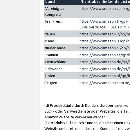
Land
Nicht abschließende List
Vereinigtes
https://www.amazon.co.uk/
Königreich
Frankreich
https://www.amazon.fr/gp/
E78834F9BA58__SECTION_
Italien
https://www.amazon.it/gp/h
Irland
https://www.amazon.ie/gp/
Niederlande
https://www.amazon.nl/gp/
Spanien
https://www.amazon.es/gp/
Deutschland
https://www.amazon.de/gp/
Schweden
https://www.amazon.de/gp/
Polen
https://www.amazon.pl/gp/
Belgien
https://www.amazon.com.be
(d) Produktkäufe durch Kunden, die über einen vo
Such- oder Verweisdienste oder Websites, die Teil
Amazon-Website verwiesen werden;
(e) Produktkäufe durch Kunden, die über einen Li
Website umleitet, ohne dass der Kunde auf der zw