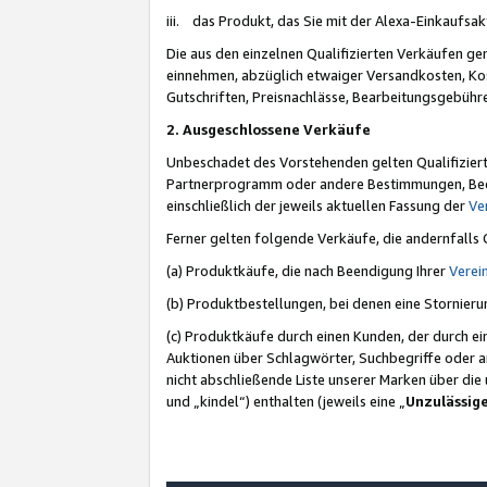
iii. das Produkt, das Sie mit der Alexa-Einkaufsa
Die aus den einzelnen Qualifizierten Verkäufen gen
einnehmen, abzüglich etwaiger Versandkosten, Ko
Gutschriften, Preisnachlässe, Bearbeitungsgebühr
2. Ausgeschlossene Verkäufe
Unbeschadet des Vorstehenden gelten Qualifiziert
Partnerprogramm oder andere Bestimmungen, Beding
einschließlich der jeweils aktuellen Fassung der
Ve
Ferner gelten folgende Verkäufe, die andernfalls
(a) Produktkäufe, die nach Beendigung Ihrer
Verei
(b) Produktbestellungen, bei denen eine Stornier
(c) Produktkäufe durch einen Kunden, der durch e
Auktionen über Schlagwörter, Suchbegriffe oder a
nicht abschließende Liste unserer Marken über di
und „kindel“) enthalten (jeweils eine „
Unzulässig