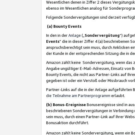
Wesentlichen denen in Ziffer 2 dieses Vergütung
ebenso im Wesentlichen analog für Sonderprogr
Folgende Sondervergütungen sind derzeit verfüg
(a) Bounty Events
In den in der
Anlage
(„
Sondervergütung
“) aufge
Events
“ die in dieser Ziffer 4 (a) beschriebenen 
anspruchsberechtigt sein muss, durch Anklicken ei
der Kunde in der entsprechenden Sitzung die in d
Amazon zahlt keine Sondervergütung, wenn das z
Angabe ungültiger E-Mail-Adressen, Einsatz von B
Bounty Events, die nicht aus Partner-Links auf Ihre
gegeben ist oder ein Verstoß oder Missbrauch vorl
Partner-Links auf die in der Anlage aufgeführte
die Teilnahme am Partnerprogramm
erlaubt.
(b) Bonus-Ereignisse
Bonusereignisse sind in au
beschriebenen Sondervergütungen in Verbindung m
sein muss, durch einen Partner-Link auf Ihrer We
Bonusaktion durchführt.
Amazon zahlt keine Sondervergütung, wenn ein Bon