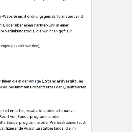
azon-Website nicht ordnungsgemäß formatiert sind;
, oder über einen Partner-Link in einer
e Verlinkungstools, die wir Ihnen ggf. zur
ütungen gezahlt werden);
 Ihnen die in der
Anlage
(„
Standardvergütung
ines bestimmten Prozentsatzes der Qualifizierten
eit erhalten, zusätzliche oder alternative
as Recht vor, Sonderprogramme oder
für alle Sonderprogramme oder Werbeaktionen (auch
lifizierende Ausschlusstatbestände, die im