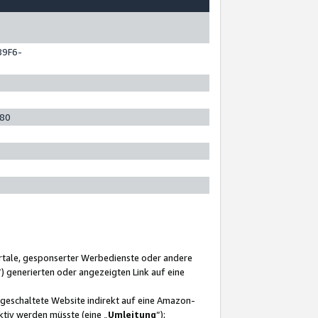
89F6-
280
ortale, gesponserter Werbedienste oder andere
“) generierten oder angezeigten Link auf eine
ngeschaltete Website indirekt auf eine Amazon-
ktiv werden müsste (eine „
Umleitung
“);