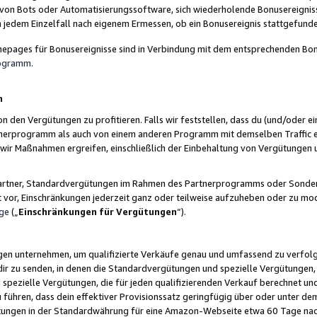
 von Bots oder Automatisierungssoftware, sich wiederholende Bonusereignisse
n jedem Einzelfall nach eigenem Ermessen, ob ein Bonusereignis stattgefund
epages für Bonusereignisse sind in Verbindung mit dem entsprechenden Bonu
rogramm
.
n
den Vergütungen zu profitieren. Falls wir feststellen, dass du (und/oder ein
erprogramm als auch von einem anderen Programm mit demselben Traffic ei
n wir Maßnahmen ergreifen, einschließlich der Einbehaltung von Vergütunge
r Partner, Standardvergütungen im Rahmen des Partnerprogramms oder Sonde
ht vor, Einschränkungen jederzeit ganz oder teilweise aufzuheben oder zu mod
ge
(„
Einschränkungen für Vergütungen
“).
ngen unternehmen, um qualifizierte Verkäufe genau und umfassend zu verfol
dir zu senden, in denen die Standardvergütungen und spezielle Vergütungen, 
pezielle Vergütungen, die für jeden qualifizierenden Verkauf berechnet un
 führen, dass dein effektiver Provisionssatz geringfügig über oder unter dem
ungen in der Standardwährung für eine Amazon-Webseite etwa 60 Tage nach